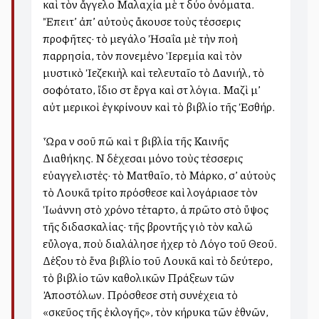
καὶ τὸν ἄγγελο Μαλαχία μὲ τὰ δύο ὀνόματα.
Ἔπειτ’ ἀπ’ αὐτοὺς ἄκουσε τοὺς τέσσερις
προφῆτες· τὸ μεγάλο Ἠσαΐα μὲ τὴν πολλὴ
παρρησία, τὸν πονεμένο Ἱερεμία καὶ τὸν
μυστικὸ Ἰεζεκιὴλ καὶ τελευταῖο τὸ Δανιήλ, τὸ
σοφότατο, ἴδιο στὰ ἔργα καὶ στὰ λόγια. Μαζὶ μ’
αὐτὰ μερικοὶ ἐγκρίνουν καὶ τὸ βιβλίο τῆς Ἐσθήρ.
Ὧρα νὰ σοῦ πῶ καὶ τὰ βιβλία τῆς Καινῆς
Διαθήκης. Νὰ δέχεσαι μόνο τοὺς τέσσερις
εὐαγγελιστές· τὸ Ματθαῖο, τὸ Μάρκο, σ’ αὐτοὺς
τὸ Λουκᾶ τρίτο πρόσθεσε καὶ λογάριασε τὸν
Ἰωάννη στὸ χρόνο τέταρτο, ἀλλὰ πρῶτο στὸ ὕψος
τῆς διδασκαλίας· τῆς βροντῆς γιὸ τὸν καλῶ
εὔλογα, ποὺ διαλάλησε ἠχερὰ τὸ Λόγο τοῦ Θεοῦ.
Δέξου τὸ ἕνα βιβλίο τοῦ Λουκᾶ καὶ τὸ δεύτερο,
τὸ βιβλίο τῶν καθολικῶν Πράξεων τῶν
Ἀποστόλων. Πρόσθεσε στὴ συνέχεια τὸ
«σκεῦος τῆς ἐκλογῆς», τὸν κήρυκα τῶν ἐθνῶν,