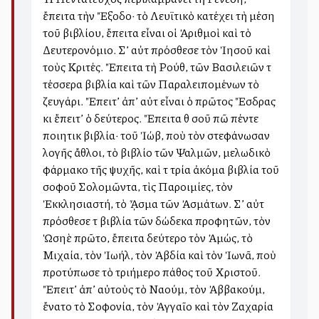
ἔπειτα τὴν Ἔξοδο· τὸ Λευϊτικὸ κατέχει τὴ μέση
τοῦ βιβλίου, ἔπειτα εἶναι οἱ Ἀριθμοὶ καὶ τὸ
Δευτερονόμιο. Σ’ αὐτὰ πρόσθεσε τὸν Ἰησοῦ καὶ
τοὺς Κριτές. Ἔπειτα τὴ Ρούθ, τῶν Βασιλειῶν τὰ
τέσσερα βιβλία καὶ τῶν Παραλειπομένων τὸ
ζευγάρι. Ἔπειτ’ ἀπ’ αὐτὰ εἶναι ὁ πρῶτος Ἔσδρας
κι ἔπειτ’ ὁ δεύτερος. Ἔπειτα θὰ σοῦ πῶ πέντε
ποιητικὰ βιβλία· τοῦ Ἰώβ, ποὺ τὸν στεφάνωσαν
λογῆς ἄθλοι, τὸ βιβλίο τῶν Ψαλμῶν, μελωδικὸ
φάρμακο τῆς ψυχῆς, καὶ τὰ τρία ἀκόμα βιβλία τοῦ
σοφοῦ Σολομῶντα, τὶς Παροιμίες, τὸν
Ἐκκλησιαστή, τὸ ᾎσμα τῶν Ἀσμάτων. Σ’ αὐτὰ
πρόσθεσε τὰ βιβλία τῶν δώδεκα προφητῶν, τὸν
Ὡσηὲ πρῶτο, ἔπειτα δεύτερο τὸν Ἀμώς, τὸ
Μιχαία, τὸν Ἰωήλ, τὸν Ἀβδία καὶ τὸν Ἰωνᾶ, ποὺ
προτύπωσε τὸ τριήμερο πάθος τοῦ Χριστοῦ.
Ἔπειτ’ ἀπ’ αὐτοὺς τὸ Ναούμ, τὸν Ἀββακούμ,
ἔνατο τὸ Σοφονία, τὸν Ἀγγαῖο καὶ τὸν Ζαχαρία