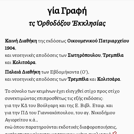
Ἁγία Γραφή
τῆς Ὀρθοδόξου Ἐκκλησίας
Καινή Διαθήκη
της εκδόσεως
Οικουμενικού Πατριαρχείου
1904
,
και νεοελληνικές αποδόσεις των
Σωτηρόπουλου
,
Τρεμπέλα
και
Κολιτσάρα
.
Παλαιά Διαθήκη
των Εβδομήκοντα (Ο’),
και νεοελληνικές αποδόσεις των
Τρεμπέλα
και
Κολιτσάρα
.
Το σύνολο των κειμένων έχει ελεγχθεί στίχο προς στίχο
συνεκτιμώντας επιπροσθέτως τις εξής εκδόσεις:
για την ΚΔ του Βούλγαρη και της Ελλ. Βιβλ. Εταιρ. και
για την ΠΔ του Γιαννακόπουλου, του αγ. Νικοδήμου
Αγιορείτου κ.ά.,
ενώ όπου παρατηρούνται εκδοτικές διαφοροποιήσεις,
αυτές επισημαίνονται με τεκμηριωμένο σχολιασμό
.