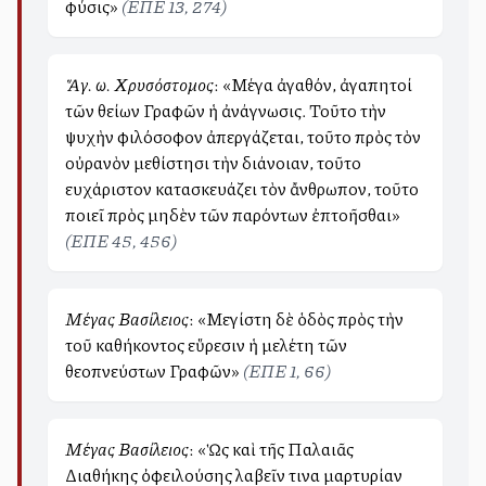
φύσις»
(ΕΠΕ 13, 274)
Ἅγ. Ἰω. Χρυσόστομος
: «Μέγα ἀγαθόν, ἀγαπητοί
τῶν θείων Γραφῶν ἡ ἀνάγνωσις. Τοῦτο τὴν
ψυχὴν φιλόσοφον ἀπεργάζεται, τοῦτο πρὸς τὸν
οὐρανὸν μεθίστησι τὴν διάνοιαν, τοῦτο
ευχάριστον κατασκευάζει τὸν ἄνθρωπον, τοῦτο
ποιεῖ πρὸς μηδὲν τῶν παρόντων ἐπτοῆσθαι»
(ΕΠΕ 45, 456)
Μέγας Βασίλειος
: «Μεγίστη δὲ ὁδὸς πρὸς τὴν
τοῦ καθήκοντος εὕρεσιν ἡ μελέτη τῶν
θεοπνεύστων Γραφῶν»
(ΕΠΕ 1, 66)
Μέγας Βασίλειος
: «Ὡς καὶ τῆς Παλαιᾶς
Διαθήκης ὀφειλούσης λαβεῖν τινα μαρτυρίαν