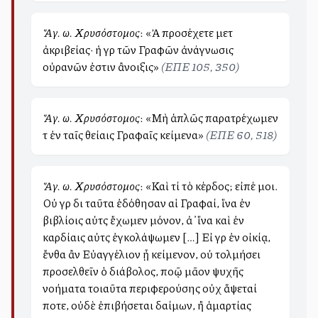
Ἅγ. Ἰω. Χρυσόστομος
: «Ἀλλὰ προσέχετε μετὰ
ἀκριβείας· ἡ γὰρ τῶν Γραφῶν ἀνάγνωσις
οὐρανῶν ἐστιν ἂνοιξις»
(ΕΠΕ 105, 350)
Ἅγ. Ἰω. Χρυσόστομος
: «Μὴ ἁπλῶς παρατρέχωμεν
τὰ ἐν ταῖς θείαις Γραφαῖς κείμενα»
(ΕΠΕ 60, 518)
Ἅγ. Ἰω. Χρυσόστομος
: «Καὶ τί τὸ κέρδος; εἰπέ μοι.
Οὐ γὰρ διὰ ταῦτα ἐδόθησαν αἱ Γραφαί, ἵνα ἐν
βιβλίοις αὐτὰς ἔχωμεν μόνον, ἀλλ ̓ ἵνα καὶ ἐν
καρδίαις αὐτὰς ἐγκολάψωμεν […] Εἰ γὰρ ἐν οἰκίᾳ,
ἔνθα ἂν Εὐαγγέλιον ᾖ κείμενον, οὐ τολμήσει
προσελθεῖν ὁ διάβολος, πολλῷ μᾶλλον ψυχῆς
νοήματα τοιαῦτα περιφερούσης οὐχ ἅψεταί
ποτε, οὐδὲ ἐπιβήσεται δαίμων, ἢ ἁμαρτίας