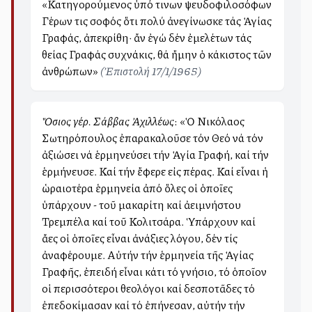
«Κατηγορούμενος ὑπό τινων ψευδοφιλοσόφων
Γέρων τις σοφός ὅτι πολύ ἀνεγίνωσκε τάς Ἁγίας
Γραφάς, ἀπεκρίθη· ἄν ἐγώ δέν ἐμελέτων τάς
θείας Γραφάς συχνάκις, θά ἤμην ὁ κάκιστος τῶν
ἀνθρώπων»
(Ἐπιστολή 17/1/1965)
Ὅσιος γέρ. Σάββας Ἀχιλλέως
: «Ὁ Νικόλαος
Σωτηρόπουλος ἐπαρακαλοῦσε τόν Θεό νά τόν
ἀξιώσει νά ἑρμηνεύσει τήν Ἁγία Γραφή, καί τήν
ἑρμήνευσε. Καί τήν ἔφερε εἰς πέρας. Καί εἶναι ἡ
ὡραιοτέρα ἑρμηνεία ἀπό ὅλες οἱ ὁποῖες
ὑπάρχουν - τοῦ μακαρίτη καί ἀειμνήστου
Τρεμπέλα καί τοῦ Κολιτσάρα. Ὑπάρχουν καί
ἄλλες οἱ ὁποῖες εἶναι ἀνάξιες λόγου, δέν τίς
ἀναφέρουμε. Αὐτήν τήν ἑρμηνεία τῆς Ἁγίας
Γραφῆς, ἐπειδή εἶναι κάτι τό γνήσιο, τό ὁποῖον
οἱ περισσότεροι θεολόγοι καί δεσποτᾶδες τό
ἐπεδοκίμασαν καί τό ἐπήνεσαν, αὐτήν τήν