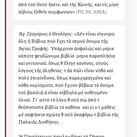
ἀπὸ τοῦ Θεοῦ ἥκειν, καὶ τῆς Καινῆς, καὶ εἰς μίαν
ἀλλήλοις ἐλθεῖν συμφωνίαν»
(PG 30, 336A)
Ἅγ. Γρηγόριος ὁ Θεολόγος
: «Δὲν εἶναι σίγουρη
ὅλη ἡ Βίβλος ποὺ ἔχει τὸ σεμνὸ ὄνομα τῆς
Ἁγίας Γραφῆς. Ὑπάρχουν ἀσφαλῶς καὶ μερικὰ
κάποτε ψευδώνυμα βιβλία· μερικὰ παραπλήσια
καὶ γειτονικά, ὅπως θὰ ἔλεγε κανένας, στοὺς
λόγους τῆς ἀληθείας· τὰ ἄλλα πάλι εἶναι νόθα καὶ
πολὺ ἐπικίνδυνα, ὅπως παραχαραγμένα καὶ
νόθα νομίσματα, ποὺ ἔχουν βέβαια τὸ ὄνομα
τοῦ βασιλιᾶ ἀλλὰ εἶναι κίβδηλα μὲ νοθευμένο
ὑλικό. Γι’ αὐτὸ τὸ λόγο θὰ σοῦ πῶ ἀπὸ τὰ
θεόπνευστα βιβλία τὸ καθένα· καὶ γιὰ νὰ τὰ μάθεις
μὲ σαφήνεια πρῶτα θὰ σοῦ ἀναφέρω τὰ βιβλία τῆς
Παλαιᾶς Διαθήκης.
Ἡ Πεντάτευχος περιλαμβάνει τὴ Γένεση,