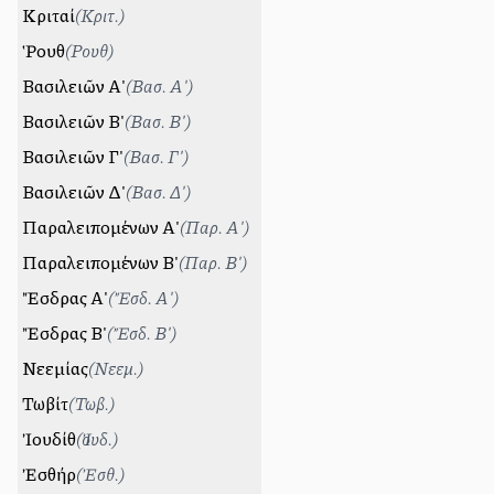
Κριταί
(
Κριτ.
)
Ῥουθ
(
Ρουθ
)
Βασιλειῶν Α'
(
Βασ. Α'
)
Βασιλειῶν Β'
(
Βασ. Β'
)
Βασιλειῶν Γ'
(
Βασ. Γ'
)
Βασιλειῶν Δ'
(
Βασ. Δ'
)
Παραλειπομένων Α'
(
Παρ. Α'
)
Παραλειπομένων Β'
(
Παρ. Β'
)
Ἔσδρας Α'
(
Ἔσδ. Α'
)
Ἔσδρας Β'
(
Ἔσδ. Β'
)
Νεεμίας
(
Νεεμ.
)
Τωβίτ
(
Τωβ.
)
Ἰουδίθ
(
Ἰουδ.
)
Ἐσθήρ
(
Ἐσθ.
)