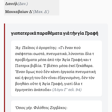
Δανιήλ
(
Δαν.
)
Μακκαβαίων Δ'
(
Μακ. Δ'
)
Ἁγιοπατερικά παραθέματα γιά τήν Ἁγία Γραφή
Ἅγ. Παΐσιος ὁ ἁγιορείτης
: «Γιὰ ἕναν ποὺ
σκέφτεται σωστά, πνευματικά, λύνονται ὅλα τὰ
προβλήματα μέσα ἀπὸ τὴν Ἁγία Γραφὴ και τὰ
Πατερικὰ βιβλία. Τὰ βλέπει μέσα ἐκεῖ ξεκάθαρα.
Ἕναν ὅμως ποὺ δὲν κάνει ἐργασία πνευματικὴ
καὶ ἡ ψυχή του δὲν εἶναι ἐξαγνισμένη, δὲν τὸν
βοηθάει οὔτε ἡ Ἁγία Γραφή, γιατὶ ὅλα τὰ
ἑρμηνεύει ἀνάποδα»
(Λόγοι Γ’ σελ. 94)
Ὅσιος γέρ. Φιλόθεος Ζερβάκος
: