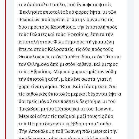
τὸν ἀπόστολο Παῦλο, ποὺ ἔγραψε σοφὰ στὶς
Ἐκκλησίες ἐπιστολὲς δυὸ φορὲς ἑφτά, μιὰ τῶν
Ῥωμαίων, ποὺ πρέπει σ’ αὐτὴ νὰ συνάψεις τὶς
δύο πρὸς τοὺς Κορινθίους, τὴν ἐπιστολὴ πρὸς
τοὺς Γαλάτες καὶ τοὺς Ἐφεσίους, ἔπειτα τὴν
ἐπιστολὴ στοὺς Φιλιππησίους, τὴ γραμμένη
ἔπειτα στοὺς Κολοσσαεῖς, τὶς δύο πρὸς τοὺς
Θεσσαλονικεῖς στὸν Τιμόθεο δύο, στὸν Τίτο καὶ
τὸν Φιλήμονα ἀπὸ μιὰ στὸν καθένα, καὶ μιὰ πρὸς
τοὺς Ἑβραίους. Μερικοὶ χαρακτηρίζουν νόθη
τὴν ἐπιστολὴ αὐτή, μὰ δὲ λένε σωστά· γιατί ἡ
χάρη εἶναι γνήσια. Ἔτσι. Καὶ τί ἀπομένει; Ἀπ’
τὶς καθολικὲς ἐπιστολές μερικοὶ δέχονται ἑφτὰ κι
ἄλλοι τρεῖς μόνο λένε πρέπει νὰ δεχτοῦμε, μιὰ τοῦ
Ἰακώβου, μιὰ τοῦ Πέτρου καὶ μιὰ τοῦ Ἰωάννη.
Μερικοὶ αὐτὲς τὶς τρεῖς καὶ μαζὶ τους τὶς δύο
τοῦ Πέτρου δέχονται κι ἕβδομη τοῦ Ἰούδα.
Τὴν Ἀποκάλυψη τοῦ Ἰωάννη πάλι μερικοὶ τὴν
ἀποδέχονται, οἱ περισσότεροι τὴ λένε νόθη.