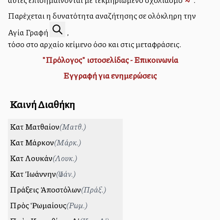
Παρέχεται η δυνατότητα αναζήτησης σε ολόκληρη την
Αγία Γραφή
,
τόσο στο αρχαίο κείμενο όσο και στις μεταφράσεις.
"Πρόλογος" ιστοσελίδας - Επικοινωνία
Εγγραφή για ενημερώσεις
Καινή Διαθήκη
Κατὰ Ματθαίον
(
Ματθ.
)
Κατὰ Μάρκον
(
Μάρκ.
)
Κατὰ Λουκάν
(
Λουκ.
)
Κατὰ Ἰωάννην
(
Ἰωάν.
)
Πράξεις Ἀποστόλων
(
Πράξ.
)
Πρὸς Ῥωμαίους
(
Ρωμ.
)