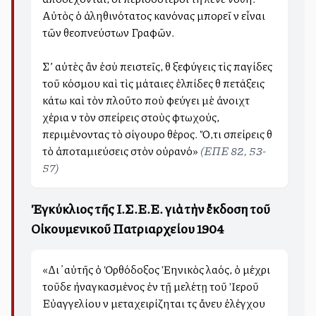
Αὐτὸς ὁ ἀληθινότατος κανόνας μπορεῖ νὰ εἶναι
τῶν θεοπνεύστων Γραφῶν.
Σ’ αὐτὲς ἂν ἐσὺ πειστεῖς, θὰ ξεφύγεις τὶς παγίδες
τοῦ κόσμου καὶ τὶς μάταιες ἐλπίδες θὰ πετάξεις
κάτω καὶ τὸν πλοῦτο ποὺ φεύγει μὲ ἀνοιχτὰ
χέρια νὰ τὸν σπείρεις στοὺς φτωχούς,
περιμένοντας τὸ σίγουρο θέρος. Ὅ,τι σπείρεις θὰ
τὸ ἀποταμιεύσεις στὸν οὐρανό»
(ΕΠΕ 82, 53-
57)
Ἐγκύκλιος τῆς Ι.Σ.Ε.Ε. γιὰ τὴν ἔκδοση τοῦ
Οἰκουμενικοῦ Πατριαρχείου 1904
«Δι ̓ αὐτῆς ὁ Ὀρθόδοξος Ἑλληνικὸς λαός, ὁ μέχρι
τοῦδε ἠναγκασμένος ἐν τῇ μελέτῃ τοῦ Ἱεροῦ
Εὐαγγελίου νὰ μεταχειρίζηται τὰς ἄνευ ἐλέγχου