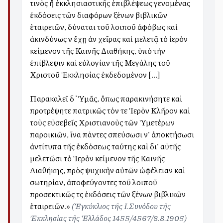
τινὸς ἢ ἐκκλησιαστικῆς ἐπιβλέψεως γενομένας
ἐκδόσεις τῶν διαφόρων ξένων βιβλικῶν
ἑταιρειῶν, δύναται τοῦ λοιποῦ ἀφόβως καὶ
ἀκινδύνως νὰ ἔχῃ ἀνὰ χεῖρας καὶ μελετᾷ τὸ ἱερὸν
κείμενον τῆς Καινῆς Διαθήκης, ὑπὸ τὴν
ἐπίβλεψιν καὶ εὐλογίαν τῆς Μεγάλης τοῦ
Χριστοῦ Ἐκκλησίας ἐκδεδομένον [...]
Παρακαλεῖ δ ̓ Ὑμᾶς, ὅπως παρακινήσητε καὶ
προτρέψητε πατρικῶς τόν τε Ἱερὸν Κλῆρον καὶ
τοὺς εὐσεβεῖς Χριστιανοὺς τῶν Ὑμετέρων
παροικιῶν, ἵνα πάντες σπεύσωσι ν' ἀποκτήσωσι
ἀντίτυπα τῆς ἐκδόσεως ταύτης καὶ δι' αὐτῆς
μελετῶσι τὸ Ἱερὸν κείμενον τῆς Καινῆς
Διαθήκης, πρὸς ψυχικὴν αὐτῶν ὠφέλειαν καὶ
σωτηρίαν, ἀποφεύγοντες τοῦ λοιποῦ
προσεκτικῶς τὰς ἐκδόσεις τῶν ξένων βιβλικῶν
ἑταιρειῶν.»
(Ἐγκύκλιος τῆς Ι.Συνόδου τῆς
Ἐκκλησίας τῆς Ἑλλάδος 1455/4567/8.8.1905)