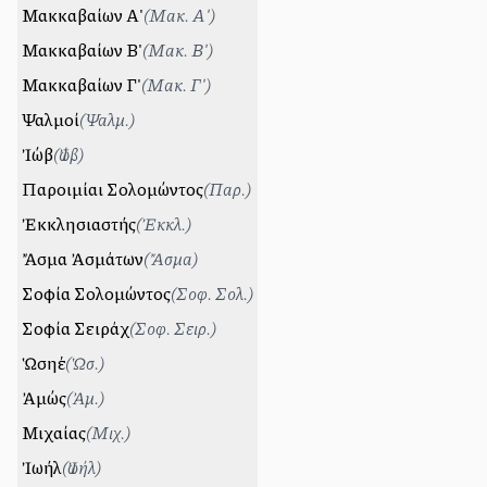
Μακκαβαίων Α'
(
Μακ. Α'
)
Μακκαβαίων Β'
(
Μακ. Β'
)
Μακκαβαίων Γ'
(
Μακ. Γ'
)
Ψαλμοί
(
Ψαλμ.
)
Ἰώβ
(
Ἰώβ
)
Παροιμίαι Σολομώντος
(
Παρ.
)
Ἐκκλησιαστής
(
Ἐκκλ.
)
Ἄσμα Ἀσμάτων
(
Ἄσμα
)
Σοφία Σολομώντος
(
Σοφ. Σολ.
)
Σοφία Σειράχ
(
Σοφ. Σειρ.
)
Ὡσηέ
(
Ὡσ.
)
Ἀμώς
(
Ἀμ.
)
Μιχαίας
(
Μιχ.
)
Ἰωήλ
(
Ἰωήλ
)