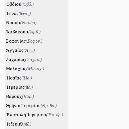
Ὀβδιού
(
Ὀβδ.
)
Ἰωνᾶς
(
Ἰωνᾶς
)
Ναούμ
(
Ναούμ
)
Ἀμβακούμ
(
Ἀμβ.
)
Σοφονίας
(
Σοφον.
)
Ἀγγαῖος
(
Ἀγγ.
)
Ζαχαρίας
(
Ζαχαρ.
)
Μαλαχίας
(
Μαλαχ.
)
Ἠσαΐας
(
Ἠσ.
)
Ἰερεμίας
(
Ἰερ.
)
Βαρούχ
(
Βαρ.
)
Θρῆνοι Ἰερεμίου
(
Θρ. Ἰερ.
)
Ἐπιστολὴ Ἰερεμίου
(
Ἐπ. Ἰερ.
)
Ἰεζεκιήλ
(
Ἰεζ.
)