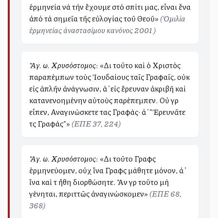
ἑρμηνεία νά τήν ἔχουμε στό σπίτι μας, εἶναι ἕνα
ἀπό τά σημεῖα τῆς εὐλογίας τοῦ Θεοῦ»
(Ὁμιλία
ἑρμηνείας ἀναστασίμου κανόνος 2001 )
Ἅγ. Ἰω. Χρυσόστομος
: «Διὰ τοῦτο καὶ ὁ Χριστὸς
παραπέμπων τοὺς Ἰουδαίους ταῖς Γραφαῖς, οὐκ
εἰς ἁπλῆν ἀνάγνωσιν, ἀλλ ̓ εἰς ἔρευναν ἀκριβῆ καὶ
κατανενοημένην αὐτοὺς παρέπεμπεν. Οὐ γὰρ
εἶπεν, Αναγινώσκετε τας Γραφάς· ἀλλ ̓ "Ἐρευνᾶτε
τὰς Γραφάς"»
(ΕΠΕ 37, 224)
Ἅγ. Ἰω. Χρυσόστομος
: «Διὰ τοῦτο Γραφὰς
ἑρμηνεύομεν, οὐχ ἵνα Γραφὰς μάθητε μόνον, ἀλλ ̓
ἵνα καὶ τὰ ἤθη διορθώσητε. Ἂν γὰρ τοῦτο μὴ
γένηται, περιττῶς ἀναγινώσκομεν»
(ΕΠΕ 68,
368)