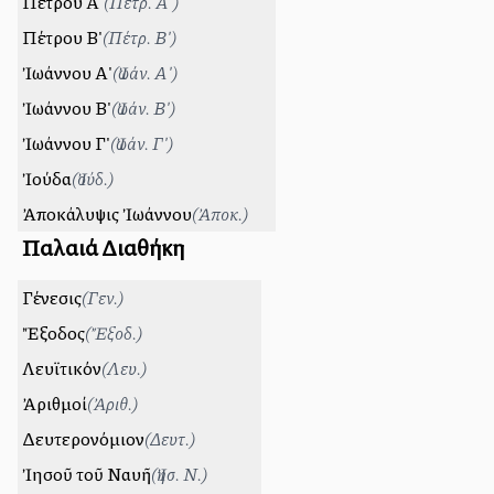
Πέτρου Α'
(
Πέτρ. Α'
)
Πέτρου Β'
(
Πέτρ. Β'
)
Ἰωάννου Α'
(
Ἰωάν. Α'
)
Ἰωάννου Β'
(
Ἰωάν. Β'
)
Ἰωάννου Γ'
(
Ἰωάν. Γ'
)
Ἰούδα
(
Ἰούδ.
)
Ἀποκάλυψις Ἰωάννου
(
Ἀποκ.
)
Παλαιά Διαθήκη
Γένεσις
(
Γεν.
)
Ἔξοδος
(
Ἔξοδ.
)
Λευϊτικόν
(
Λευ.
)
Ἀριθμοί
(
Ἀριθ.
)
Δευτερονόμιον
(
Δευτ.
)
Ἰησοῦ τοῦ Ναυῆ
(
Ἰησ. Ν.
)