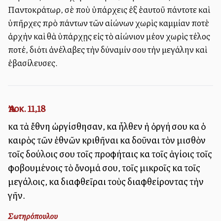
Παντοκράτωρ, σὲ ποὺ ὑπάρχεις ἐξ ἑαυτοῦ πάντοτε καὶ
ὑπῆρχες πρὸ πάντων τῶν αἰώνων χωρὶς καμμίαν ποτὲ
ἀρχὴν καὶ θὰ ὑπάρχῃς εἰς τὸ αἰώνιον μέλλον χωρὶς τέλος
ποτέ, διότι ἀνέλαβες τὴν δύναμίν σου τὴν μεγάλην καὶ
ἐβασίλευσες.
Ἀποκ. 11,18
καὶ τὰ ἔθνη ὠργίσθησαν, καὶ ἦλθεν ἡ ὀργή σου καὶ ὁ
καιρὸς τῶν ἐθνῶν κριθῆναι καὶ δοῦναι τὸν μισθὸν
τοῖς δούλοις σου τοῖς προφήταις καὶ τοῖς ἁγίοις τοῖς
φοβουμένοις τὸ ὄνομά σου, τοῖς μικροῖς καὶ τοῖς
μεγάλοις, καὶ διαφθεῖραι τοὺς διαφθείροντας τὴν
γῆν.
Σωτηρόπουλου