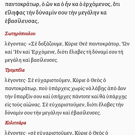
παντοκράτωρ, ὁ ὢν καὶ ὁ ἦν καὶ ὁ ἐρχόμενος, ὅτι
εἴληφας τὴν δύναμίν σου τὴν μεγάλην καὶ
ἐβασίλευσας,
Σωτηρόπουλου
λέγοντας· «Σὲ δοξάζουμε, Κύριε Θεὲ παντοκράτορ, Ὤν
καὶ Ἦν καὶ Ἐρχόμενε, διότι ἔλαβες τὴ δύναμί σου τὴ
μεγάλη καὶ βασίλευσες.
Τρεμπέλα
λέγοντες· Σὲ εὐχαριστοῦμεν, Κύριε ὁ Θεὸς ὁ
παντοκράτωρ, ποὺ ὑπάρχεις χωρὶς νὰ λάβῃς ἀπὸ ἄλλον
τὴν ὕπαρξίν σου καὶ ὑπῆρχες πάντοτε καὶ θὰ ὑπάρχῃς
εἰς τοὺς αἰῶνας. Σὲ εὐχαριστοῦμεν, διότι ἔλαβες τὴν
δύναμίν σου τὴν μεγάλην καὶ ἐβασίλευσες.
Κολιτσάρα
λέγοντες· «σὲ εὐχαριστοῦμεν, Κύριε ὁ Θεὸς ὁ