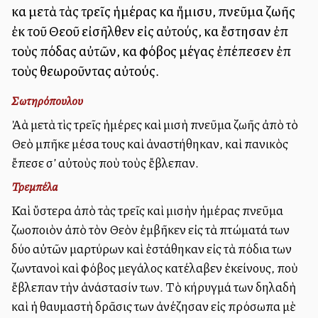
καὶ μετὰ τὰς τρεῖς ἡμέρας καὶ ἥμισυ, πνεῦμα ζωῆς
ἐκ τοῦ Θεοῦ εἰσῆλθεν εἰς αὐτούς, καὶ ἔστησαν ἐπὶ
τοὺς πόδας αὐτῶν, καὶ φόβος μέγας ἐπέπεσεν ἐπὶ
τοὺς θεωροῦντας αὐτούς.
Σωτηρόπουλου
Ἀλλὰ μετὰ τὶς τρεῖς ἡμέρες καὶ μισὴ πνεῦμα ζωῆς ἀπὸ τὸ
Θεὸ μπῆκε μέσα τους καὶ ἀναστήθηκαν, καὶ πανικὸς
ἔπεσε σ’ αὐτοὺς ποὺ τοὺς ἔβλεπαν.
Τρεμπέλα
Καὶ ὕστερα ἀπὸ τὰς τρεῖς καὶ μισὴν ἡμέρας πνεῦμα
ζωοποιὸν ἀπὸ τὸν Θεὸν ἐμβῆκεν εἰς τὰ πτώματά των
δύο αὐτῶν μαρτύρων καὶ ἐστάθηκαν εἰς τὰ πόδια των
ζωντανοὶ καὶ φόβος μεγάλος κατέλαβεν ἐκείνους, ποὺ
ἔβλεπαν τὴν ἀνάστασίν των. Τὸ κήρυγμά των δηλαδὴ
καὶ ἡ θαυμαστὴ δρᾶσις των ἀνέζησαν εἰς πρόσωπα μὲ