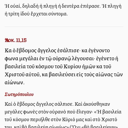
Ἡ οὐαί, δηλαδὴ ἡ πληγὴ ἡ δευτέρα ἐπέρασε. Ἡ πληγὴ
ἡ τρίτη ἰδοὺ ἔρχεται σύντομα.
Ἀποκ. 11,15
Καὶ ὁ ἕβδομος ἄγγελος ἐσάλπισε· καὶ ἐγένοντο
φωναὶ μεγάλαι ἐν τῷ οὐρανῷ λέγουσαι· ἐγένετο ἡ
βασιλεία τοῦ κόσμου τοῦ Κυρίου ἡμῶν καὶ τοῦ
Χριστοῦ αὐτοῦ, καὶ βασιλεύσει εἰς τοὺς αἰῶνας τῶν
αἰώνων.
Σωτηρόπουλου
Καὶ ὁ ἕβδομος ἄγγελος σάλπισε. Καὶ ἀκούσθηκαν
μεγάλες φωνὲς στὸν οὐρανὸ ποὺ ἔλεγαν· «Ἡ βασιλεία
τοῦ κόσμου περιῆλθε στὸν Κύριό μας καὶ στὸ Χριστό
του, καὶ θὰ βασιλεύῃ αἰωνίως» (Ὄχι «θὰ βασιλεύουν»,