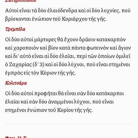
Αὐτοὶ εἶναι τὰ δύο ἐλαιόδενδρα καὶ οἱ δύο λυχνίες, ποὺ
βρίσκονται ἐνώπιον τοῦ Κυριάρχου τῆς γῆς.
Τρεμπέλα
Οἱ δύο αὐτοὶ μάρτυρες θὰ ἔχουν δρᾶσιν κατακαρπὸν
καὶ χαροποιὸν καὶ βίον κατὰ πάντα φωτεινὸν καὶ ἅγιον
καὶ δι’ αὐτὸ εἶναι αἱ δύο ἐλαῖαι, περὶ τῶν ὁποίων ὁμιλεῖ
ὁ Ζαχαρίας (δ’ 3) καὶ οἱ δύο λύχνοι, ποὺ εἶναι στημένοι
ἐμπρὸς εἰς τὸν Κύριον τῆς γῆς.
Κολιτσάρα
Οἱ δύο αὐτοὶ προφῆται θὰ εἶναι σὰν δύο κατάκαρποι
ἐλαῖαι καὶ σὰν δύο ἀναμμένοι λύχνοι, ποὺ εἶναι
στημένοι ἐνώπιον τοῦ Κυρίου τῆς γῆς.