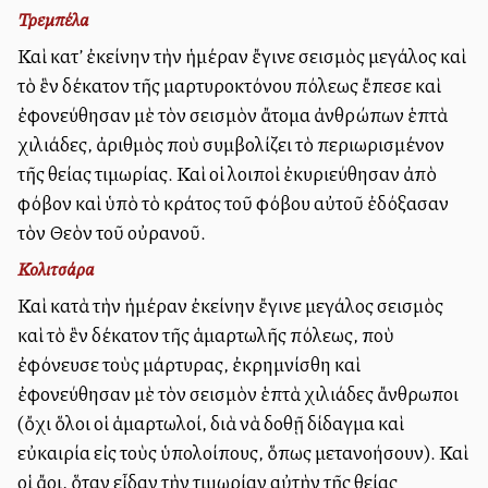
Τρεμπέλα
Καὶ κατ’ ἐκείνην τὴν ἡμέραν ἔγινε σεισμὸς μεγάλος καὶ
τὸ ἓν δέκατον τῆς μαρτυροκτόνου πόλεως ἔπεσε καὶ
ἐφονεύθησαν μὲ τὸν σεισμὸν ἄτομα ἀνθρώπων ἑπτὰ
χιλιάδες, ἀριθμὸς ποὺ συμβολίζει τὸ περιωρισμένον
τῆς θείας τιμωρίας. Καὶ οἱ λοιποὶ ἐκυριεύθησαν ἀπὸ
φόβον καὶ ὑπὸ τὸ κράτος τοῦ φόβου αὐτοῦ ἐδόξασαν
τὸν Θεὸν τοῦ οὐρανοῦ.
Κολιτσάρα
Καὶ κατὰ τὴν ἡμέραν ἐκείνην ἔγινε μεγάλος σεισμὸς
καὶ τὸ ἓν δέκατον τῆς ἁμαρτωλῆς πόλεως, ποὺ
ἐφόνευσε τοὺς μάρτυρας, ἐκρημνίσθη καὶ
ἐφονεύθησαν μὲ τὸν σεισμὸν ἑπτὰ χιλιάδες ἄνθρωποι
(ὄχι ὅλοι οἱ ἁμαρτωλοί, διὰ νὰ δοθῇ δίδαγμα καὶ
εὐκαιρία εἰς τοὺς ὑπολοίπους, ὅπως μετανοήσουν). Καὶ
οἱ ἄλλοι, ὅταν εἶδαν τὴν τιμωρίαν αὐτὴν τῆς θείας