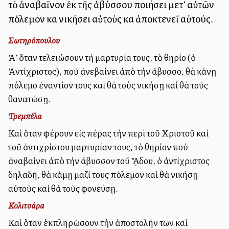
τὸ ἀναβαῖνον ἐκ τῆς ἀβύσσου ποιήσει μετ’ αὐτῶν
πόλεμον καὶ νικήσει αὐτοὺς καὶ ἀποκτενεῖ αὐτούς.
Σωτηρόπουλου
Ἀλλ’ ὅταν τελειώσουν τὴ μαρτυρία τους, τὸ θηρίο (ὁ
Ἀντίχριστος), ποὺ ἀνεβαίνει ἀπὸ τὴν ἄβυσσο, θὰ κάνῃ
πόλεμο ἐναντίον τους καὶ θὰ τοὺς νικήσῃ καὶ θὰ τοὺς
θανατώσῃ.
Τρεμπέλα
Καὶ ὅταν φέρουν εἰς πέρας τὴν περὶ τοῦ Χριστοῦ καὶ
τοῦ ἀντιχρίστου μαρτυρίαν τους, τὸ θηρίον ποὺ
ἀναβαίνει ἀπὸ τὴν ἄβυσσον τοῦ ᾍδου, ὁ ἀντίχριστος
δηλαδή, θὰ κάμῃ μαζί τους πόλεμον καὶ θὰ νικήσῃ
αὐτοὺς καὶ θὰ τοὺς φονεύσῃ.
Κολιτσάρα
Καὶ ὅταν ἐκπληρώσουν τὴν ἀποστολήν των καὶ