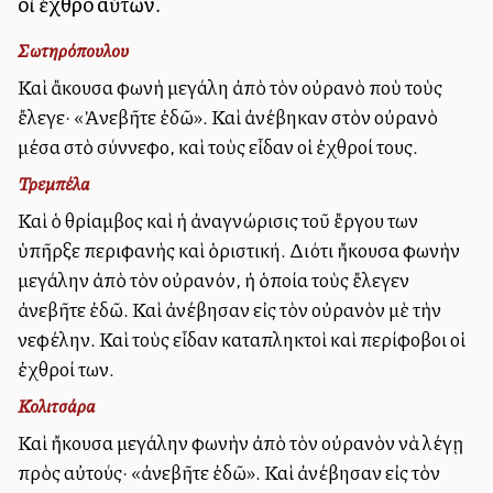
οἱ ἐχθροὶ αὐτῶν.
Σωτηρόπουλου
Καὶ ἄκουσα φωνὴ μεγάλη ἀπὸ τὸν οὐρανὸ ποὺ τοὺς
ἔλεγε· «Ἀνεβῆτε ἐδῶ». Καὶ ἀνέβηκαν στὸν οὐρανὸ
μέσα στὸ σύννεφο, καὶ τοὺς εἶδαν οἱ ἐχθροί τους.
Τρεμπέλα
Καὶ ὁ θρίαμβος καὶ ἡ ἀναγνώρισις τοῦ ἔργου των
ὑπῆρξε περιφανὴς καὶ ὁριστική. Διότι ἤκουσα φωνὴν
μεγάλην ἀπὸ τὸν οὐρανόν, ἡ ὁποία τοὺς ἔλεγεν
ἀνεβῆτε ἐδῶ. Καὶ ἀνέβησαν εἰς τὸν οὐρανὸν μὲ τὴν
νεφέλην. Καὶ τοὺς εἶδαν καταπληκτοὶ καὶ περίφοβοι οἱ
ἐχθροί των.
Κολιτσάρα
Καὶ ἤκουσα μεγάλην φωνὴν ἀπὸ τὸν οὐρανὸν νὰ λέγῃ
πρὸς αὐτούς· «ἀνεβῆτε ἐδῶ». Καὶ ἀνέβησαν εἰς τὸν