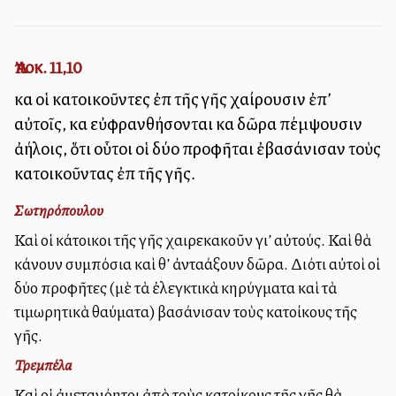
Ἀποκ. 11,10
καὶ οἱ κατοικοῦντες ἐπὶ τῆς γῆς χαίρουσιν ἐπ’
αὐτοῖς, καὶ εὐφρανθήσονται καὶ δῶρα πέμψουσιν
ἀλλήλοις, ὅτι οὗτοι οἱ δύο προφῆται ἐβασάνισαν τοὺς
κατοικοῦντας ἐπὶ τῆς γῆς.
Σωτηρόπουλου
Καὶ οἱ κάτοικοι τῆς γῆς χαιρεκακοῦν γι’ αὐτούς. Καὶ θὰ
κάνουν συμπόσια καὶ θ’ ἀνταλλάξουν δῶρα. Διότι αὐτοὶ οἱ
δύο προφῆτες (μὲ τὰ ἐλεγκτικὰ κηρύγματα καὶ τὰ
τιμωρητικὰ θαύματα) βασάνισαν τοὺς κατοίκους τῆς
γῆς.
Τρεμπέλα
Καὶ οἱ ἀμετανόητοι ἀπὸ τοὺς κατοίκους τῆς γῆς θὰ