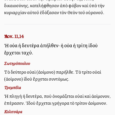
δικαιοσύνης, κατελήφθησαν ἀπὸ φόβον καὶ ὑπὸ τὴν
κυριαρχίαν αὐτοῦ ἐδόξασαν τὸν Θεὸν τοῦ οὐρανοῦ.
Ἀποκ. 11,14
Ἡ οὐαὶ ἡ δευτέρα ἀπῆλθεν· ἡ οὐαὶ ἡ τρίτη ἰδοὺ
ἔρχεται ταχύ.
Σωτηρόπουλου
Τὸ δεύτερο οὐαὶ (ἀλλοίμονο) παρῆλθε. Τὸ τρίτο οὐαὶ
(ἀλλοίμονο) ἰδοὺ ἔρχεται συντόμως.
Τρεμπέλα
Ἡ πληγὴ ἡ δευτέρα, ποὺ ὀνομάζεται οὐαὶ καὶ ἀλλοίμονον,
ἐπέρασεν. Ἰδοὺ ἔρχεται γρήγορα τὸ τρίτον ἀλλοίμονον.
Κολιτσάρα