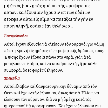
μὴ ὑετὸς βρέχῃ τὰς ἡμέρας τῆς προφητείας
αὐτῶν, καὶ ἐξουσίαν ἔχουσιν ἐπὶ τῶν ὑδάτων
στρέφειν αὐτὰ εἰς αἷμα καὶ πατάξαι τὴν γῆν ἐν
πάσῃ πληγῇ, ὁσάκις ἐὰν θελήσωσι.
Σωτηρόπουλου
Αὐτοὶ ἔχουν ἐξουσία νὰ κλείσουν τὸν οὐρανό, γιὰ νὰ μὴ
πέφτῃ βροχὴ τὶς ἡμέρες τῆς προφητικῆς δράσεώς τους.
Ἐπίσης ἔχουν ἐξουσία πάνω στὰ νερὰ, γιὰ νὰ τὰ
μεταβάλλουν σὲ αἷμα, καὶ νὰ κτυπήσουν τὴ γῆ μὲ κάθε
συμφορά, ὅσες φορὲς θελήσουν.
Τρεμπέλα
Αὐτοὶ ἔλαβαν καὶ θαυματουργικὴν δύναμιν ἀπὸ τὸν
Θεὸν καὶ ἔχουν τὴν ἐξουσίαν, ὅπως ἄλλοτε ὁ Ἠλίας, νὰ
κλείσουν τὸν οὐρανόν, διὰ νὰ μὴ βρέχῃ κατὰ τὰς
ἡμέρας ποὺ θὰ προφητεύουν. Καὶ ἔχουν ἐξουσίαν ἐπὶ