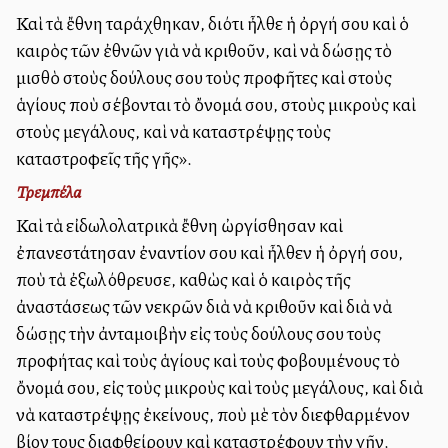
Καὶ τὰ ἔθνη ταράχθηκαν, διότι ἦλθε ἡ ὀργή σου καὶ ὁ
καιρὸς τῶν ἐθνῶν γιὰ νὰ κριθοῦν, καὶ νὰ δώσῃς τὸ
μισθὸ στοὺς δούλους σου τοὺς προφῆτες καὶ στοὺς
ἁγίους ποὺ σέβονται τὸ ὄνομά σου, στοὺς μικροὺς καὶ
στοὺς μεγάλους, καὶ νὰ καταστρέψῃς τοὺς
καταστροφεῖς τῆς γῆς».
Τρεμπέλα
Καὶ τὰ εἰδωλολατρικὰ ἔθνη ὠργίσθησαν καὶ
ἐπανεστάτησαν ἐναντίον σου καὶ ἦλθεν ἡ ὀργή σου,
ποὺ τὰ ἐξωλόθρευσε, καθὼς καὶ ὁ καιρὸς τῆς
ἀναστάσεως τῶν νεκρῶν διὰ νὰ κριθοῦν καὶ διὰ νὰ
δώσῃς τὴν ἀνταμοιβὴν εἰς τοὺς δούλους σου τοὺς
προφήτας καὶ τοὺς ἁγίους καὶ τοὺς φοβουμένους τὸ
ὄνομά σου, εἰς τοὺς μικροὺς καὶ τοὺς μεγάλους, καὶ διὰ
νὰ καταστρέψῃς ἐκείνους, ποὺ μὲ τὸν διεφθαρμένον
βίον τους διαφθείρουν καὶ καταστρέφουν τὴν γῆν.