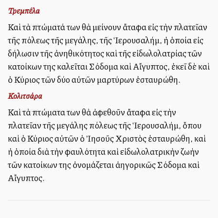
Τρεμπέλα
Καὶ τὰ πτώματά των θὰ μείνουν ἄταφα εἰς τὴν πλατεῖαν
τῆς πόλεως τῆς μεγάλης, τῆς Ἱερουσαλήμ, ἡ ὁποία εἰς
δήλωσιν τῆς ἀνηθικότητος καὶ τῆς εἰδωλολατρίας τῶν
κατοίκων της καλεῖται Σόδομα καὶ Αἴγυπτος, ἐκεῖ δὲ καὶ
ὁ Κύριος τῶν δύο αὐτῶν μαρτύρων ἐσταυρώθη.
Κολιτσάρα
Καὶ τὰ πτώματα των θὰ ἀφεθοῦν ἄταφα εἰς τὴν
πλατεῖαν τῆς μεγάλης πόλεως τῆς Ἱερουσαλήμ, ὅπου
καὶ ὁ Κύριος αὐτῶν ὁ Ἰησοῦς Χριστὸς ἐσταυρώθη, καὶ
ἡ ὁποία διὰ τὴν φαυλότητα καὶ εἰδωλολατρικὴν ζωὴν
τῶν κατοίκων της ὀνομάζεται ἀλληγορικῶς Σόδομα καὶ
Αἴγυπτος.