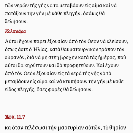
τῶν νερῶν τῆς γῆς νὰ τὰ μεταβάλλουν εἰς αἷμα καὶ νὰ
πατάξουν τὴν γῆν μὲ κάθε πληγήν, ὁσάκις θὰ
θελήσουν.
Κολιτσάρα
Αὐτοὶ ἔχουν πάρει ἐξουσίαν ἀπὸ τὸν Θεὸν νὰ κλείσουν,
ὅπως ἄλλοτε ὁ Ἠλίας, κατὰ θαυματουργικὸν τρόπον τὸν
οὐρανόν, διὰ νὰ μὴ στέλλῃ βροχὴν κατὰ τὰς ἡμέρας, ποὺ
αὐτοὶ θὰ κηρύττουν καὶ θὰ προφητεύουν. Καὶ ἔχουν
ἀπὸ τὸν Θεὸν ἐξουσίαν εἰς τὰ νερὰ τῆς γῆς νὰ τὰ
μεταβάλλουν εἰς αἷμα καὶ νὰ κτυπήσουν τὴν γῆν μὲ κάθε
εἶδος πληγῆς, ὄσες φορὲς θὰ θελήσουν.
Ἀποκ. 11,7
καὶ ὅταν τελέσωσι τὴν μαρτυρίαν αὐτῶν, τὸ θηρίον