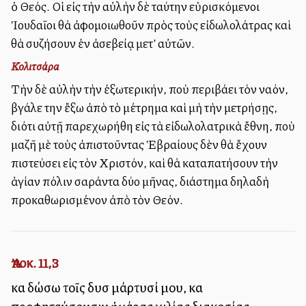
ὁ Θεός. Οἱ εἰς τὴν αὐλὴν δὲ ταύτην εὑρισκόμενοι
Ἰουδαῖοι θὰ ἀφομοιωθοῦν πρὸς τοὺς εἰδωλολάτρας καὶ
θὰ συζήσουν ἐν ἀσεβείᾳ μετ’ αὐτῶν.
Κολιτσάρα
Τὴν δὲ αὐλὴν τὴν ἐξωτερικήν, ποὺ περιβάλλει τὸν ναόν,
βγάλε την ἔξω ἀπὸ τὸ μέτρημα καὶ μὴ τὴν μετρήσῃς,
διότι αὐτῇ παρεχωρήθη εἰς τὰ εἰδωλολατρικὰ ἔθνη, ποὺ
μαζῆ μὲ τοὺς ἀπιστοῦντας Ἑβραίους δὲν θὰ ἔχουν
πιστεύσει εἰς τὸν Χριστόν, καὶ θὰ καταπατήσουν τὴν
ἁγίαν πόλιν σαράντα δύο μῆνας, διάστημα δηλαδὴ
προκαθωρισμένον ἀπὸ τὸν Θεόν.
Ἀποκ. 11,3
καὶ δώσω τοῖς δυσὶ μάρτυσί μου, καὶ