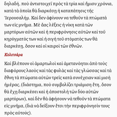
δηλαδή, ποὺ ἀντιστοιχεῖ πρὸς τὰ τρία καὶ ἥμισυ χρόνια,
κατὰ τὰ ὁποῖα θὰ διαρκέσῃ ἡ καταπάτησις τῆς
Ἱερουσαλήμ. Καὶ δεν ἀφίνουν να τεθοῦν τὰ πτώματά
των εἰς μνῆμα. Μὲ ἄλλας λέξεις ἡ νίκη κατὰ τῶν
μαρτύρων αὐτῶν καὶ ἡ περιφρόνησις αὐτῶν καὶ τοῦ
κηρύγματός των καὶ ἡ σιγὴ τοῦ στόματός των θὰ
διαρκέσῃ, ὅσον καὶ οἱ καιροὶ τῶν ἐθνῶν.
Κολιτσάρα
Καὶ βλέπουν οἱ ἁμαρτωλοὶ καὶ ἀμετανόητοι ἀπὸ τοὺς
διαφόρους λαοὺς καὶ τὰς φυλὰς καὶ τὰς γλώσσας καὶ τὰ
ἔθνη τὰ πτώματα αὐτῶν τρεῖς κατὰ συνέχειαν καὶ μισὴ
ἡμέρας, (διάστημα, ποὺ συμβολίζει τριάμιση ἔτη, ὅσον
θὰ ἔχῃ διαρκέσει καὶ ἡ ἀποστολὴ τῶν δύο αὐτῶν
μαρτύρων), καὶ δὲν θὰ ἀφήσουν νὰ τεθοῦν τὰ πτώματα
εἰς μνῆμα, (διὰ νὰ δείξουν ἔτσι τὴν περιφρόνησίν τους
πρὸς αὐτούς).