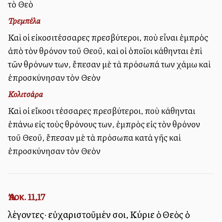
τὸ Θεὸ
Τρεμπέλα
Καὶ οἱ εἰκοσιτέσσαρες πρεσβύτεροι, ποὺ εἶναι ἐμπρὸς
ἀπὸ τὸν θρόνον τοῦ Θεοῦ, καὶ οἱ ὁποῖοι κάθηνται ἐπὶ
τῶν θρόνων των, ἔπεσαν μὲ τὰ πρόσωπά των χάμω καὶ
ἐπροσκύνησαν τὸν Θεὸν
Κολιτσάρα
Καὶ οἱ εἴκοσι τέσσαρες πρεσβύτεροι, ποὺ κάθηνται
ἐπάνω εἰς τοὺς θρόνους των, ἐμπρὸς εἰς τὸν θρόνον
τοῦ Θεοῦ, ἔπεσαν μὲ τὰ πρόσωπα κατὰ γῆς καὶ
ἐπροσκύνησαν τὸν Θεὸν
Ἀποκ. 11,17
λέγοντες· εὐχαριστοῦμέν σοι, Κύριε ὁ Θεὸς ὁ