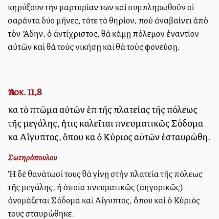
κηρύξουν τὴν μαρτυρίαν των καὶ συμπληρωθοῦν οἱ
σαράντα δύο μῆνες, τότε τὸ θηρίον, ποὺ ἀναβαίνει ἀπὸ
τὸν Ἅδην, ὁ ἀντίχριστος, θὰ κάμῃ πόλεμον ἐναντίον
αὐτῶν καὶ θὰ τοὺς νικήσῃ καὶ θὰ τοὺς φονεύσῃ.
Ἀποκ. 11,8
καὶ τὸ πτῶμα αὐτῶν ἐπὶ τῆς πλατείας τῆς πόλεως
τῆς μεγάλης, ἥτις καλεῖται πνευματικῶς Σόδομα
καὶ Αἴγυπτος, ὅπου καὶ ὁ Κύριος αὐτῶν ἐσταυρώθη.
Σωτηρόπουλου
Ἡ δὲ θανάτωσί τους θὰ γίνῃ στὴν πλατεία τῆς πόλεως
τῆς μεγάλης, ἡ ὁποία πνευματικῶς (ἀλληγορικῶς)
ὀνομάζεται Σόδομα καὶ Αἴγυπτος, ὅπου καὶ ὁ Κύριός
τους σταυρώθηκε.