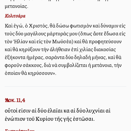
μετανοίας.
Κολιτσάρα
Καὶ ἐγώ, ὁ Χριστός, θὰ δώσω φωτισμὸν καὶ δύναμιν εἰς
τοὺς δύο μαγάλους μάρτυράς μου (ὅπως ἄλλοτε ἔδωσα εἰς
τὸν Ἠλίαν καὶ εἰς τὸν Μωϋσέα) καὶ θὰ προφητεύσουν
καὶ θὰ κηρύξουν τὴν ἀλήθειαν ἐπὶ χιλίας διακοσίας
ἑξήκοντα ἡμέρας, σαράντα δύο δηλαδὴ μῆνας, καὶ θὰ
φοροῦν σάκκους, διὰ νὰ συμβολίζεται ἡ μετάνοια, τὴν
ὁποίαν θὰ κηρύσσουν».
Ἀποκ. 11,4
οὗτοί εἰσιν αἱ δύο ἐλαῖαι καὶ αἱ δύο λυχνίαι αἱ
ἐνώπιον τοῦ Κυρίου τῆς γῆς ἑστῶσαι.
Σωτηρόπουλου