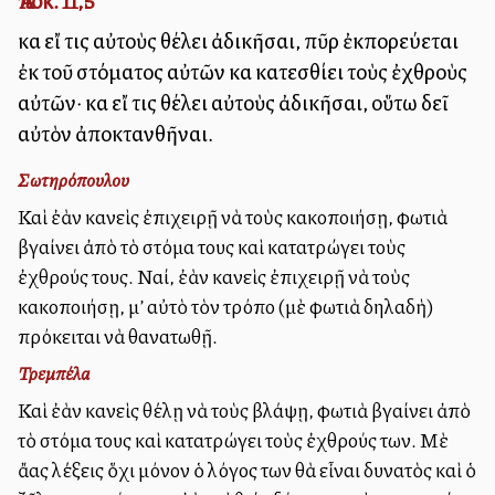
Ἀποκ. 11,5
καὶ εἴ τις αὐτοὺς θέλει ἀδικῆσαι, πῦρ ἐκπορεύεται
ἐκ τοῦ στόματος αὐτῶν καὶ κατεσθίει τοὺς ἐχθροὺς
αὐτῶν· καὶ εἴ τις θέλει αὐτοὺς ἀδικῆσαι, οὕτω δεῖ
αὐτὸν ἀποκτανθῆναι.
Σωτηρόπουλου
Καὶ ἐὰν κανεὶς ἐπιχειρῇ νὰ τοὺς κακοποιήσῃ, φωτιὰ
βγαίνει ἀπὸ τὸ στόμα τους καὶ κατατρώγει τοὺς
ἐχθρούς τους. Ναί, ἐὰν κανεὶς ἐπιχειρῇ νὰ τοὺς
κακοποιήσῃ, μ’ αὐτὸ τὸν τρόπο (μὲ φωτιὰ δηλαδὴ)
πρόκειται νὰ θανατωθῇ.
Τρεμπέλα
Καὶ ἐὰν κανεὶς θέλῃ νὰ τοὺς βλάψῃ, φωτιὰ βγαίνει ἀπὸ
τὸ στόμα τους καὶ κατατρώγει τοὺς ἐχθρούς των. Μὲ
ἄλλας λέξεις ὅχι μόνον ὁ λόγος των θὰ εἶναι δυνατὸς καὶ ὁ