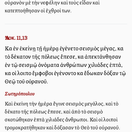
οὐρανὸν μὲ τὴν νεφέλην καὶ τοὺς εἶδαν καὶ
κατεπτοήθησαν οἱ ἐχθροί των.
Ἀποκ. 11,13
Καὶ ἐν ἐκείνῃ τῇ ἡμέρᾳ ἐγένετο σεισμὸς μέγας, καὶ
τὸ δέκατον τῆς πόλεως ἔπεσε, καὶ ἀπεκτάνθησαν
ἐν τῷ σεισμῷ ὀνόματα ἀνθρώπων χιλιάδες ἑπτά,
καὶ οἱ λοιποὶ ἔμφοβοι ἐγένοντο καὶ ἔδωκαν δόξαν τῷ
Θεῷ τοῦ οὐρανοῦ.
Σωτηρόπουλου
Καὶ ἐκείνη τὴν ἡμέρα ἔγινε σεισμὸς μεγάλος, καὶ τὸ
δέκατο τῆς πόλεως ἔπεσε, καὶ ἀπὸ τὸ σεισμὸ
σκοτώθηκαν ἑπτὰ χιλιάδες ἄνθρωποι. Καὶ οἱ λοιποὶ
τρομοκρατήθηκαν καὶ δόξασαν τὸ Θεὸ τοῦ οὐρανοῦ.