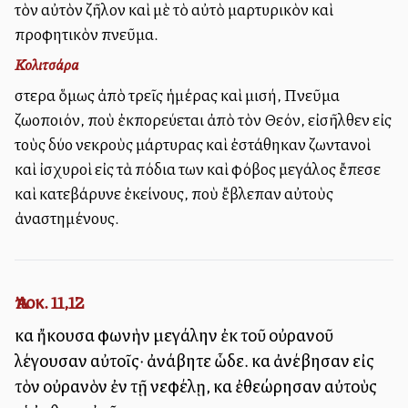
τὸν αὐτὸν ζῆλον καὶ μὲ τὸ αὐτὸ μαρτυρικὸν καὶ
προφητικὸν πνεῦμα.
Κολιτσάρα
Ὕστερα ὅμως ἀπὸ τρεῖς ἡμέρας καὶ μισή, Πνεῦμα
ζωοποιόν, ποὺ ἐκπορεύεται ἀπὸ τὸν Θεόν, εἰσῆλθεν εἰς
τοὺς δύο νεκροὺς μάρτυρας καὶ ἐστάθηκαν ζωντανοὶ
καὶ ἰσχυροὶ εἰς τὰ πόδια των καὶ φόβος μεγάλος ἔπεσε
καὶ κατεβάρυνε ἐκείνους, ποὺ ἔβλεπαν αὐτοὺς
ἀναστημένους.
Ἀποκ. 11,12
καὶ ἤκουσα φωνὴν μεγάλην ἐκ τοῦ οὐρανοῦ
λέγουσαν αὐτοῖς· ἀνάβητε ὧδε. καὶ ἀνέβησαν εἰς
τὸν οὐρανὸν ἐν τῇ νεφέλῃ, καὶ ἐθεώρησαν αὐτοὺς