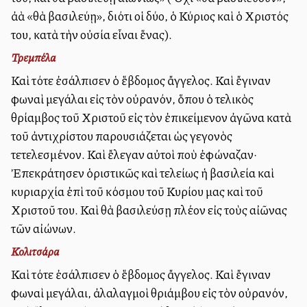
ἀλλὰ «θὰ βασιλεύῃ», διότι οἱ δύο, ὁ Κύριος καὶ ὁ Χριστός
του, κατὰ τὴν οὐσία εἶναι ἕνας).
Τρεμπέλα
Καὶ τότε ἐσάλπισεν ὁ ἕβδομος ἄγγελος. Καὶ ἔγιναν
φωναὶ μεγάλαι εἰς τὸν οὐρανόν, ὅπου ὁ τελικὸς
θρίαμβος τοῦ Χριστοῦ εἰς τὸν ἐπικείμενον ἀγῶνα κατὰ
τοῦ ἀντιχρίστου παρουσιάζεται ὡς γεγονὸς
τετελεσμένον. Καὶ ἔλεγαν αὐτοὶ ποὺ ἐφώναζαν·
Ἐπεκράτησεν ὁριστικῶς καὶ τελείως ἡ βασιλεία καὶ
κυριαρχία ἐπὶ τοῦ κόσμου τοῦ Κυρίου μας καὶ τοῦ
Χριστοῦ του. Καὶ θὰ βασιλεύσῃ πλέον εἰς τοὺς αἰῶνας
τῶν αἰώνων.
Κολιτσάρα
Καὶ τότε ἐσάλπισεν ὁ ἕβδομος ἄγγελος. Καὶ ἔγιναν
φωναὶ μεγάλαι, ἀλαλαγμοὶ θριάμβου εἰς τὸν οὐρανόν,