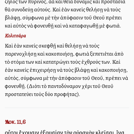
ζῆλος των πύρινος, ἀλλὰ καὶ θεία δύναμις καὶ προστασία
θὰ συνοδεύῃ αὐτούς. Καὶ ἐὰν κανεὶς θελήσῃ νὰ τοὺς
βλάψῃ, σύμφωνα μὲ τὴν ἀπόφασιν τοῦ Θεοῦ πρέπει
καὶ αὐτὸς νὰ φονευθῇ καὶ νὰ καταφαγωθῇ μὲ φωτιά.
Κολιτσάρα
Καὶ ἐὰν κανεὶς σκεφθῇ καὶ θελήσῃ νὰ τοὺς
παρενοχλήσῃ καὶ κακοποιήσῃ, φωτιὰ ξεπετιέται ἀπὸ
τὸ στόμα των καὶ κατατρώγει τοὺς ἐχθρούς των. Καὶ
ἐὰν κανεὶς ἐπιχειρήσῃ νὰ τοὺς βλάψῃ καὶ κακοποιήσῃ,
αὐτός, σύμφωνα μὲ τὴν ἀπόφασιν τοῦ Θεοῦ, πρέπει νὰ
φονευθῇ. (Διότι τὸ παντοδύναμον χέρι τοῦ Θεοῦ
προστατεύει τοὺς δύο προφήτας).
Ἀποκ. 11,6
οὗτοι ἔχουσιν ἐξουσίαν τὸν οὐρανὸν κλεῖσαι, ἵνα