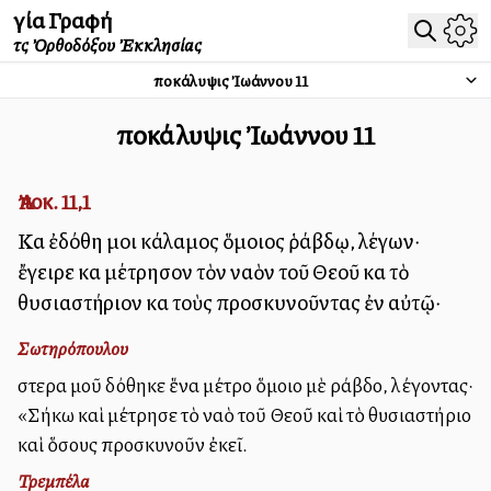
Ἁγία Γραφή
τῆς Ὀρθοδόξου Ἐκκλησίας
Ἀποκάλυψις Ἰωάννου
11
Ἀποκάλυψις Ἰωάννου
11
Ἀποκ. 11,1
Καὶ ἐδόθη μοι κάλαμος ὅμοιος ῥάβδῳ, λέγων·
ἔγειρε καὶ μέτρησον τὸν ναὸν τοῦ Θεοῦ καὶ τὸ
θυσιαστήριον καὶ τοὺς προσκυνοῦντας ἐν αὐτῷ·
Σωτηρόπουλου
Ὕστερα μοῦ δόθηκε ἕνα μέτρο ὅμοιο μὲ ράβδο, λέγοντας·
«Σήκω καὶ μέτρησε τὸ ναὸ τοῦ Θεοῦ καὶ τὸ θυσιαστήριο
καὶ ὅσους προσκυνοῦν ἐκεῖ.
Τρεμπέλα