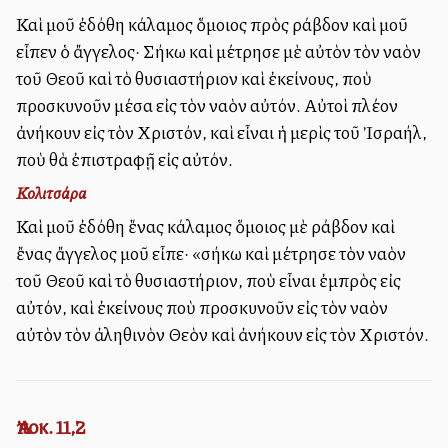
Καὶ μοῦ ἐδόθη κάλαμος ὅμοιος πρὸς ράβδον καὶ μοῦ
εἶπεν ὁ ἄγγελος· Σήκω καὶ μέτρησε μὲ αὐτὸν τὸν ναὸν
τοῦ Θεοῦ καὶ τὸ θυσιαστήριον καὶ ἐκείνους, ποὺ
προσκυνοῦν μέσα εἰς τὸν ναὸν αὐτόν. Αὐτοὶ πλέον
ἀνήκουν εἰς τὸν Χριστόν, καὶ εἶναι ἡ μερὶς τοῦ Ἰσραήλ,
ποὺ θὰ ἐπιστραφῇ εἰς αὐτόν.
Κολιτσάρα
Καὶ μοῦ ἐδόθη ἕνας κάλαμος ὅμοιος μὲ ράβδον καὶ
ἔνας ἄγγελος μοῦ εἶπε· «σήκω καὶ μέτρησε τὸν ναὸν
τοῦ Θεοῦ καὶ τὸ θυσιαστήριον, ποὺ εἶναι ἐμπρὸς εἰς
αὐτόν, καὶ ἐκείνους ποὺ προσκυνοῦν εἰς τὸν ναὸν
αὐτὸν τὸν ἀληθινὸν Θεὸν καὶ ἀνήκουν εἰς τὸν Χριστόν.
Ἀποκ. 11,2