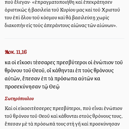
ποὺ ἔλεγαν· «ἐπραγματοποιήθη καὶ ἐπεκράτησεν
ὁριστικῶς ἡ βασιλεία τοῦ Κυρίου μας καὶ τοῦ Χριστοῦ
του ἐπὶ ὅλου τοῦ κόσμου καὶ θὰ βασιλεύσῃ χωρὶς
διακοπὴν εἰς τοὺς ἀπεράντους αἰῶνας τῶν αἰώνων».
Ἀποκ. 11,16
καὶ οἱ εἴκοσι τέσσαρες πρεσβύτεροι οἱ ἐνώπιον τοῦ
θρόνου τοῦ Θεοῦ, οἳ κάθηνται ἐπὶ τοὺς θρόνους
αὐτῶν, ἔπεσαν ἐπὶ τὰ πρόσωπα αὐτῶν καὶ
προσεκύνησαν τῷ Θεῷ
Σωτηρόπουλου
Καὶ οἱ εἰκοσιτέσσερες πρεσβύτεροι, ποὺ εἶναι ἐνώπιον
τοῦ θρόνου τοῦ Θεοῦ καὶ κάθονται στοὺς θρόνους τους,
ἔπεσαν μὲ τὰ πρόσωπά τους στὴ γῆ καὶ προσκύνησαν