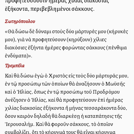
προφητεύσουσιν ἡμέρας χιλίας διακοσίας
ἑξήκοντα, περιβεβλημένοι σάκκους.
Σωτηρόπουλου
«Θὰ δώσω δὲ δύναμι στοὺς δύο μάρτυρές μου (κήρυκές
μου), γιὰ νὰ προφητεύσουν (κηρύξουν) χίλιες
διακόσιες ἑξήντα ἡμέρες φορώντας σάκκους (πένθιμα
ἐνδύματα)».
Τρεμπέλα
Καὶ θὰ δώσω ἐγὼ ὁ Χριστὸς εἰς τοὺς δύο μάρτυράς μου,
ἐν τῷ προσώπῳ τῶν ὁποίων θὰ ἀναζήσουν ὁ Μωϋσῆς
καὶ ὁ Ἠλίας, ὅπως ἐν τῷ προσώπῳ τοῦ Προδρόμου
ἀνέζησεν ὁ Ἠλίας, καὶ θὰ προφητεύσουν ἐπὶ ἡμέρας
χιλίας διακοσίας ἑξήκοντα ἢ μήνας τεσσαράκοντα δύο,
ὅσον καιρὸν δηλαδὴ θὰ διαρκέσῃ ἡ καταπάτησις τῆς
Ἱερουσαλήμ. Καὶ θὰ φοροῦν σάκκους, τὸ ὁποῖον
συμβολίζει, ὅτι τὸ κήρυγμά τους θὰ εἶναι κήρυγμα