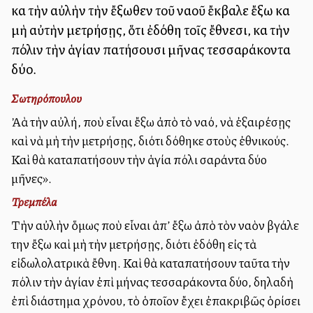
καὶ τὴν αὐλὴν τὴν ἔξωθεν τοῦ ναοῦ ἔκβαλε ἔξω καὶ
μὴ αὐτὴν μετρήσῃς, ὅτι ἐδόθη τοῖς ἔθνεσι, καὶ τὴν
πόλιν τὴν ἁγίαν πατήσουσι μῆνας τεσσαράκοντα
δύο.
Σωτηρόπουλου
Ἀλλὰ τὴν αὐλή, ποὺ εἶναι ἔξω ἀπὸ τὸ ναό, νὰ ἐξαιρέσῃς
καὶ νὰ μὴ τὴν μετρήσῃς, διότι δόθηκε στοὺς ἐθνικούς.
Καὶ θὰ καταπατήσουν τὴν ἁγία πόλι σαράντα δύο
μῆνες».
Τρεμπέλα
Τὴν αὐλὴν ὅμως ποὺ εἶναι ἀπ’ ἔξω ἀπὸ τὸν ναὸν βγάλε
την ἔξω καὶ μὴ τὴν μετρήσῃς, διότι ἐδόθη εἰς τὰ
εἰδωλολατρικὰ ἔθνη. Καὶ θὰ καταπατήσουν ταῦτα τὴν
πόλιν τὴν ἁγίαν ἐπὶ μήνας τεσσαράκοντα δύο, δηλαδὴ
ἐπὶ διάστημα χρόνου, τὸ ὁποῖον ἔχει ἐπακριβῶς ὁρίσει