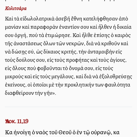
Κολιτσάρα
Καὶ τὰ εἰδωλολατρικὰ ἀσεβῆ ἔθνη κατελήφθησαν ἀπὸ
μανίαν καὶ παραφορὰν ἐναντίον σου καὶ ἦλθεν ἡ δικαία
σου ὀργή, ποὺ τὰ ἐτιμώρησε. Καὶ ἦλθε ἐπίσης ὁ καιρὸς
τῆς ἀναστάσεως ὅλων τῶν νεκρῶν, διὰ νὰ κριθοῦν καὶ
νὰ δώσῃς σύ, ὡς δίκαιος κριτής, τὴν ἀνταμοιβὴν εἰς
τοὺς δούλους σου, εἰς τοὺς προφήτας καὶ τοὺς ἁγίους,
εἰς ὅλους ποὺ φοβοῦνται τὸ ὄνομά σου, εἰς τοὺς
μικροὺς καὶ εἰς τοὺς μεγάλους, καὶ διὰ νὰ ἐξολοθρεύσῃς
ἐκείνους, οἱ ὁποῖοι μὲ τὴν προκλητικήν των φαυλότητα
διαφθείρουν τὴν γῆν».
Ἀποκ. 11,19
Καὶ ἠνοίγη ὁ ναὸς τοῦ Θεοῦ ὁ ἐν τῷ οὐρανῷ, καὶ