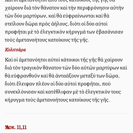
χαίρουν διὰ τὸν θάνατον καὶ τὴν περιφρόνησιν αὐτὴν
τῶν δύο μαρτύρων, καὶ θὰ εὐφραίνωνται καὶ θὰ
στείλουν δῶρα πρὸς ἀλλήλους, διότι οἱ δύο αὐτοὶ
προφῆται μὲ τὸ ἐλεγκτικὸν κήρυγμά των ἐβασάνισαν
τοὺς ἀμετανοήτους κατοίκους τῆς γῆς.
Κολιτσάρα
Καὶ οἱ ἀμετανόητοι αὐτοὶ κάτοικοι τῆς γῆς θὰ χαίρουν
διὰ τὸν τραγικὸν θάνατον τῶν δύο αὐτῶν μαρτύρων καὶ
θὰ εὐφρανθοῦν καὶ θὰ ἀνταλλάξουν μεταξύ των δῶρα,
διότι ἔλειψαν πλέον οἱ δύο αὐτοὶ προφῆται, ποὺ
συνεκλόνισαν καὶ κατέθλιψαν μὲ τὸ ἐλεγκτικόν τους
κήρυγμα τοὺς ἀμετανοήτους κατοίκους τῆς γῆς.
Ἀποκ. 11,11