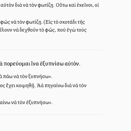
ὐτὸν διὰ νὰ τὸν φωτίζῃ. Οὕτω καὶ ἐκεῖνοι, οἱ
φῶς νὰ τὸν φωτίζῃ. (Εἰς τὸ σκοτάδι τῆς
 θέλουν νὰ δεχθοῦν τὸ φῶς, ποὺ ἐγὼ τοὺς
λλὰ πορεύομαι ἵνα ἐξυπνίσω αὐτόν.
 θὰ πάω νὰ τὸν ξυπνήσω».
ς ἔχει κοιμηθῇ. Ἀλλὰ πηγαίνω διὰ νὰ τὸν
ηγαίνω νὰ τὸν ἐξυπνήσω».