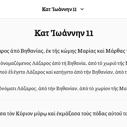
Κατὰ Ἰωάννην
11
Κατὰ Ἰωάννην
11
ζαρος ἀπὸ Βηθανίας, ἐκ τῆς κώμης Μαρίας καὶ Μάρθας 
ς ὀνομαζόμενος Λάζαρος ἀπὸ τὴ Βηθανία, ἀπὸ τὸ χωριὸ τῆς
, ποὺ ἐλέγετο Λάζαρος καὶ κατήγετο ἀπὸ τὴν Βηθανίαν, ἀπὸ
, ὀνόματι Λάζαρος, ἀπὸ τὴν Βηθανίαν, ἀπὸ τὸ χωρίον τῆς Μ
σα τὸν Κύριον μύρῳ καὶ ἐκμάξασα τοὺς πόδας αὐτοῦ τα