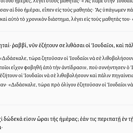
ἱ δύο ἡμέρες, λέγει στοὺς μαθητάς· «Ἂς πᾶμε στὴν Ἰουδαία
αν αἱ δύο ἡμέραι, εἶπεν εἰς τοὺς μαθητάς· Ἂς ὑπάγωμεν πάλ
ὶ αὐτὸ τὸ χρονικὸν διάστημα, λέγει εἰς τοὺς μαθητάς του· 
ταί· ῥαββί, νῦν ἐζήτουν σε λιθάσαι οἱ Ἰουδαῖοι, καὶ πάλ
«Διδάσκαλε, τώρα ζητοῦσαν οἱ Ἰουδαῖοι νὰ σὲ λιθοβολήσουν, 
ἱ ὁποῖοι εἶχον φοβηθῆ ἀπὸ τὴν ἀντίδρασιν, ποὺ συνήντησεν ὁ 
ζήτουν οἱ Ἰουδαῖοι νὰ σὲ λιθοβολήσουν καὶ πάλιν πηγαίνεις
παν· «Διδάσκαλε, τώρα πρὸ ὀλίγου ἐζητοῦσαν οἱ Ἰουδαῖοι νὰ
 δώδεκά εἰσιν ὧραι τῆς ἡμέρας; ἐάν τις περιπατῇ ἐν τῇ
·