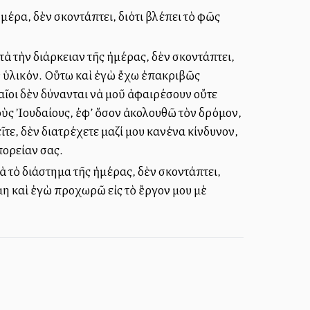
έρα, δὲν σκοντάπτει, διότι βλέπει τὸ φῶς
ὰ τὴν διάρκειαν τῆς ἡμέρας, δὲν σκοντάπτει,
τὸν ὑλικόν. Οὕτω καὶ ἐγὼ ἔχω ἐπακριβῶς
αῖοι δὲν δύνανται νὰ μοῦ ἀφαιρέσουν οὔτε
οὺς Ἰουδαίους, ἐφ’ ὅσον ἀκολουθῶ τὸν δρόμον,
ῖτε, δὲν διατρέχετε μαζί μου κανένα κίνδυνον,
πορείαν σας.
ὰ τὸ διάστημα τῆς ἡμέρας, δὲν σκοντάπτει,
μη καὶ ἐγὼ προχωρῶ εἰς τὸ ἔργον μου μὲ