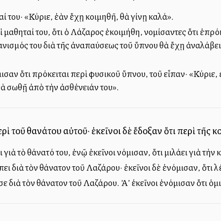
αί του· «Κύριε, ἐὰν ἔχῃ κοιμηθῆ, θὰ γίνῃ καλά».
 μαθηταί του, ὅτι ὁ Λάζαρος ἐκοιμήθη, νομίσαντες ὅτι ἐπρόκ
ανισμός του διὰ τῆς ἀναπαύσεως τοῦ ὕπνου θὰ ἔχῃ ἀναλάβει
ισαν ὅτι πρόκειται περὶ φυσικοῦ ὕπνου, τοῦ εἶπαν· «Κύριε, 
θὰ σωθῇ ἀπὸ τὴν ἀσθένειάν του».
ερὶ τοῦ θανάτου αὐτοῦ· ἐκεῖνοι δὲ ἔδοξαν ὅτι περὶ τῆς 
ει γιὰ τὸ θάνατό του, ἐνῷ ἐκεῖνοι νόμισαν, ὅτι μιλάει γιὰ τὴν
ει διὰ τὸν θάνατον τοῦ Λαζάρου· ἐκεῖνοι δὲ ἐνόμισαν, ὅτι λ
διὰ τὸν θάνατον τοῦ Λαζάρου. Ἀλλ’ έκεῖνοι ἐνόμισαν ὅτι ὁμ