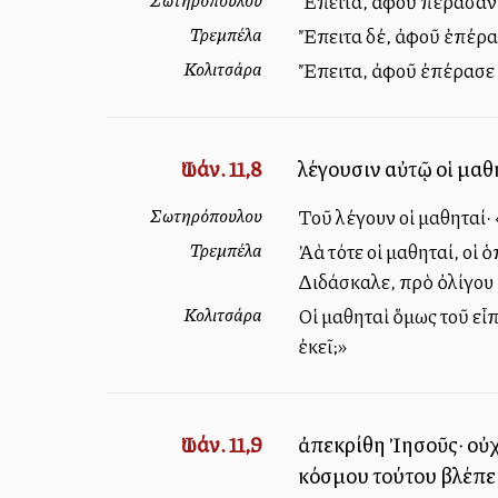
Ἔπειτα, ἀφοῦ πέρασαν ο
Τρεμπέλα
Ἔπειτα δέ, ἀφοῦ ἐπέρασ
Κολιτσάρα
Ἔπειτα, ἀφοῦ ἐπέρασε κα
Ἰωάν. 11,8
λέγουσιν αὐτῷ οἱ μαθη
Σωτηρόπουλου
Τοῦ λέγουν οἱ μαθηταί· 
Τρεμπέλα
Ἀλλὰ τότε οἱ μαθηταί, ο
Διδάσκαλε, πρὸ ὀλίγου ἐ
Κολιτσάρα
Οἱ μαθηταὶ ὅμως τοῦ εἶ
ἐκεῖ;»
Ἰωάν. 11,9
ἀπεκρίθη Ἰησοῦς· οὐχὶ
κόσμου τούτου βλέπει