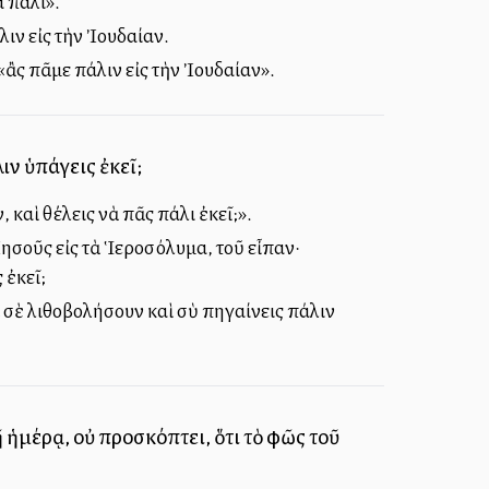
 πάλι».
ιν εἰς τὴν Ἰουδαίαν.
«ἂς πᾶμε πάλιν εἰς τὴν Ἰουδαίαν».
ιν ὑπάγεις ἐκεῖ;
καὶ θέλεις νὰ πᾶς πάλι ἐκεῖ;».
Ἰησοῦς εἰς τὰ Ἱεροσόλυμα, τοῦ εἶπαν·
 ἐκεῖ;
 σὲ λιθοβολήσουν καὶ σὺ πηγαίνεις πάλιν
 ἡμέρᾳ, οὐ προσκόπτει, ὅτι τὸ φῶς τοῦ