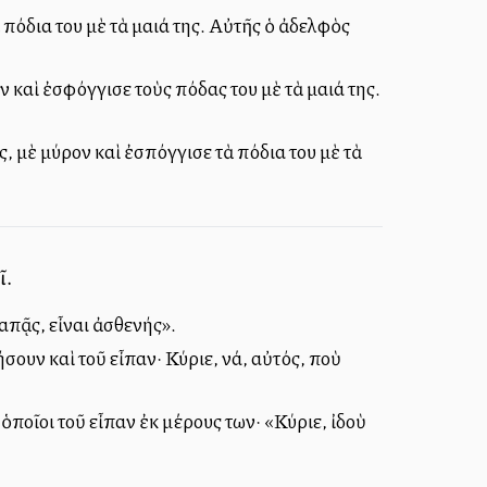
όδια του μὲ τὰ μαλλιά της. Αὐτῆς ὁ ἀδελφὸς
καὶ ἐσφόγγισε τοὺς πόδας του μὲ τὰ μαλλιά της.
 μὲ μύρον καὶ ἐσπόγγισε τὰ πόδια του μὲ τὰ
ῖ.
απᾷς, εἶναι ἀσθενής».
ουν καὶ τοῦ εἶπαν· Κύριε, νά, αὐτός, ποὺ
ποῖοι τοῦ εἶπαν ἐκ μέρους των· «Κύριε, ἰδοὺ