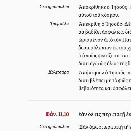
Σωτηρόπουλου
Ἀποκρίθηκε ὁ Ἰησοῦς· «
αὐτοῦ τοῦ κόσμου.
Τρεμπέλα
Ἀπεκρίθη ὁ Ἰησοῦς· Δὲν
ἀλλὰ βαδίζει ἀσφαλῶς, δ
ὡρισμένον ἀπὸ τὸν Πατέ
δευτερόλεπτον ἐκ τοῦ χ
ὁ ὁποῖος φωτίζεται ἀπὸ 
διότι ἐγὼ ὡς ἥλιος τῆς 
Κολιτσάρα
Ἀπήντησεν ὁ Ἰησοῦς· «δ
διότι βλέπει μὲ τὸ φῶς
βεβαιότητα καὶ ἀσφάλει
Ἰωάν. 11,10
ἐὰν δέ τις περιπατῇ ἐν
Σωτηρόπουλου
Ἐὰν ὅμως περιπατῇ τὴ ν