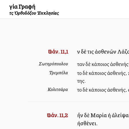
Ἁγία Γραφή
τῆς Ὀρθοδόξου Ἐκκλησίας
Ἰωάν. 11,1
Ἦν δέ τις ἀσθενῶν Λά
Σωτηρόπουλου
Ἦταν δὲ κάποιος ἀσθενὴ
Τρεμπέλα
Ἦτο δὲ κάποιος ἀσθενής
της.
Κολιτσάρα
Ἦτο δὲ κάποιος ἀσθενής
Ἰωάν. 11,2
ἦν δὲ Μαρία ἡ ἀλείψα
ἠσθένει.