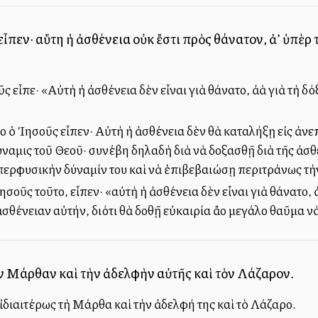
ἶπεν· αὕτη ἡ ἀσθένεια οὐκ ἔστι πρὸς θάνατον, ἀλλ’ ὑπὲρ 
 εἶπε· «Αὐτὴ ἡ ἀσθένεια δὲν εἶναι γιὰ θάνατο, ἀλλὰ γιὰ τὴ δ
 ὁ Ἰησοῦς εἶπεν· Αὐτὴ ἡ ἀσθένεια δὲν θὰ καταλήξῃ εἰς ἀνεπ
ναμις τοῦ Θεοῦ· συνέβη δηλαδὴ διὰ νὰ δοξασθῇ διὰ τῆς ἀσθε
ὑπερφυσικὴν δύναμίν του καὶ νὰ ἐπιβεβαιώσῃ περιτράνως τὴν
οῦς τοῦτο, εἶπεν· «αὐτὴ ἡ ἀσθένεια δὲν εἶναι γιὰ θάνατο, ἀ
ἀσθένειαν αὐτήν, διότι θὰ δοθῇ εὐκαιρία ἄλλο μεγάλο θαῦμα
ν Μάρθαν καὶ τὴν ἀδελφὴν αὐτῆς καὶ τὸν Λάζαρον.
διαιτέρως τὴ Μάρθα καὶ τὴν ἀδελφή της καὶ τὸ Λάζαρο.