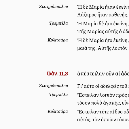
Σωτηρόπουλου
Ἡ δὲ Μαρία ἦταν ἐκείνη,
Λάζαρος ἦταν ἀσθενής.
Τρεμπέλα
Ἡ Μαρία δὲ ἦτο ἐκείνη, 
Τῆς Μαρίας αὐτῆς ὁ ἀδ
Κολιτσάρα
Ἡ δὲ Μαρία ἦτο ἐκείνη,
μαλλιά της. Αὐτῆς λοιπὸ
Ἰωάν. 11,3
ἀπέστειλαν οὖν αἱ ἀδε
Σωτηρόπουλου
Γι’ αὐτὸ οἱ ἀδελφὲς τοῦ
Τρεμπέλα
Ἔστειλαν λοιπὸν πρὸς α
τόσον πολὺ ἀγαπᾷς, εἶν
Κολιτσάρα
Ἔστειλαν τότε αἱ δύο ἀ
αὐτός, τὸν ὁποῖον τόσο