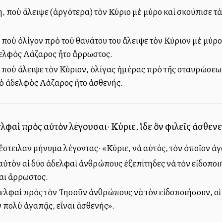
 ποὺ ἄλειψε (ἀργότερα) τὸν Κύριο μὲ μύρο καὶ σκούπισε τὰ π
ποὺ ὀλίγον πρὸ τοῦ θανάτου του ἄλειψε τὸν Κύριον μὲ μύρον 
ελφὸς Λάζαρος ἦτο ἄρρωστος.
 ποὺ ἄλειψε τὸν Κύριον, ὀλίγας ἡμέρας πρὸ τῆς σταυρώσεως,
ν ὁ ἀδελφὸς Λάζαρος ἦτο ἀσθενής.
λφαὶ πρὸς αὐτὸν λέγουσαι· Κύριε, ἴδε ὃν φιλεῖς ἀσθενε
 ἔστειλαν μήνυμα λέγοντας· «Κύριε, νὰ αὐτός, τὸν ὁποῖον ἀγ
ὐτὸν αἱ δύο ἀδελφαὶ ἀνθρώπους ἐξεπίτηδες νὰ τὸν εἰδοποιήσ
αι ἄρρωστος.
δελφαὶ πρὸς τὸν Ἰησοῦν ἀνθρώπους νὰ τὸν εἰδοποιήσουν, οἱ ὁ
ν πολὺ ἀγαπᾷς, εἶναι ἀσθενής».