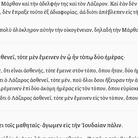
 Μάρθαν καὶ τὴν ἀδελφήν της καὶ τὸν Λάζαρον. Καὶ ἐὰν δὲ
δὲν ἔπραξε τοῦτο ἐξ ἀδιαφορίας, ἀλλὰ διότι ἀπέβλεπεν εἰς 
πολὺ ὁλόκληρον αὐτὴν τὴν οἰκογένειαν, δηλαδὴ τὴν Μάρθαν
θενεῖ, τότε μὲν ἔμεινεν ἐν ᾧ ἦν τόπῳ δύο ἡμέρας·
, ὅτι εἶναι ἀσθενής, τότε ἔμεινε στὸν τόπο, ὅπου ἦταν, δύο 
ι ὁ Λάζαρος ἀσθενεῖ, τότε μέν, ποὺ ὅλοι ὅσοι ἤξευραν τὴν
μεινεν ἐπὶ δύο ἀκόμη ἡμέρας εἰς τὸν τόπον, ὅπου εὑρίσκ
τι ὁ Λάζαρος ἀσθενεῖ, τότε μὲν ἔμεινεν εἰς τὸν τόπον, ὅπο
ει τοῖς μαθηταῖς· ἄγωμεν εἰς τὴν Ἰουδαίαν πάλιν.