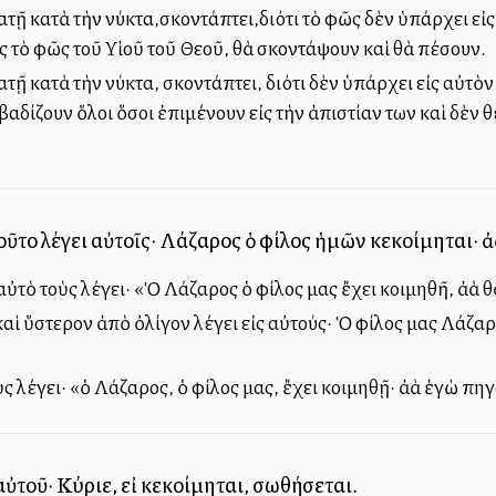
ῇ κατὰ τὴν νύκτα,σκοντάπτει,διότι τὸ φῶς δὲν ὑπάρχει εἰς α
ἰς τὸ φῶς τοῦ Υἱοῦ τοῦ Θεοῦ, θὰ σκοντάψουν καὶ θὰ πέσουν.
ῇ κατὰ τὴν νύκτα, σκοντάπτει, διότι δὲν ὑπάρχει εἰς αὐτὸν 
βαδίζουν ὅλοι ὅσοι ἐπιμένουν εἰς τὴν ἀπιστίαν των καὶ δὲν
τοῦτο λέγει αὐτοῖς· Λάζαρος ὁ φίλος ἡμῶν κεκοίμηται· ἀ
 αὐτὸ τοὺς λέγει· «Ὁ Λάζαρος ὁ φίλος μας ἔχει κοιμηθῆ, ἀλλὰ
αὶ ὕστερον ἀπὸ ὀλίγον λέγει εἰς αὐτούς· Ὁ φίλος μας Λάζαρο
ὺς λέγει· «ὁ Λάζαρος, ὁ φίλος μας, ἔχει κοιμηθῇ· ἀλλὰ ἐγὼ π
αὐτοῦ· Κύριε, εἰ κεκοίμηται, σωθήσεται.