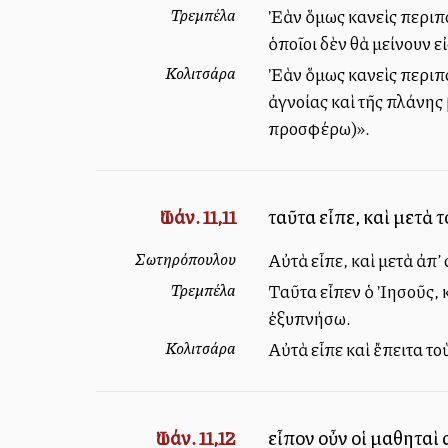
Τρεμπέλα
Ἐὰν ὅμως κανεὶς περιπατ
ὁποῖοι δὲν θὰ μείνουν ε
Κολιτσάρα
Ἐὰν ὅμως κανεὶς περιπατ
ἀγνοίας καὶ τῆς πλάνης 
προσφέρω)».
Ἰωάν. 11,11
ταῦτα εἶπε, καὶ μετὰ 
Σωτηρόπουλου
Αὐτὰ εἶπε, καὶ μετὰ ἀπ’
Τρεμπέλα
Ταῦτα εἶπεν ὁ Ἰησοῦς, κ
ἐξυπνήσω.
Κολιτσάρα
Αὐτὰ εἶπε καὶ ἔπειτα το
Ἰωάν. 11,12
εἶπον οὖν οἱ μαθηταὶ 