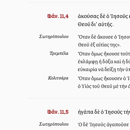
Ἰωάν. 11,4
ἀκούσας δὲ ὁ Ἰησοῦς ε
Θεοῦ δι’ αὐτῆς.
Σωτηρόπουλου
Ὅταν δὲ ἄκουσε ὁ Ἰησοῦς
Θεοῦ ἐξ αἰτίας της».
Τρεμπέλα
Ὅταν ὅμως ἤκουσε τοῦτο
ἐκλάμψῃ ἡ δόξα καὶ ἡ δύ
εὐκαιρία νὰ δείξῃ τὴν 
Κολιτσάρα
Ὅταν ὅμως ἤκουσεν ὁ Ἰησ
ὁ Υἱὸς τοῦ Θεοῦ μὲ τὴν 
Ἰωάν. 11,5
ἠγάπα δὲ ὁ Ἰησοῦς τὴ
Σωτηρόπουλου
Ὁ δὲ Ἰησοῦς ἀγαποῦσε ἰ