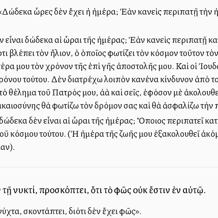
Δώδεκα ὧρες δὲν ἔχει ἡ ἡμέρα; Ἐὰν κανεὶς περιπατῇ τὴν ἡμ
 εἶναι δώδεκα αἱ ὧραι τῆς ἡμέρας; Ἐὰν κανεὶς περιπατῇ κατ
ιότι βλέπει τὸν ἥλιον, ὁ ὁποῖος φωτίζει τὸν κόσμον τοῦτον 
ρα μου τὸν χρόνον τῆς ἐπὶ γῆς ἀποστολῆς μου. Καὶ οἱ Ἰουδ
ρόνου τούτου. Δὲν διατρέχω λοιπὸν κανένα κίνδυνον ἀπὸ τ
τὸ θέλημα τοῦ Πατρός μου, ἀλλὰ καὶ σεῖς, ἐφόσον μὲ ἀκολουθε
δικαιοσύνης θὰ φωτίζω τὸν δρόμον σας καὶ θὰ ἀσφαλίζω τὴν 
ώδεκα δὲν εἶναι αἱ ὧραι τῆς ἡμέρας; Ὅποιος περιπατεῖ κατ
 τοῦ κόσμου τούτου. (Ἡ ἡμέρα τῆς ζωῆς μου ἐξακολουθεῖ ἀκό
αν).
 τῇ νυκτί, προσκόπτει, ὅτι τὸ φῶς οὐκ ἔστιν ἐν αὐτῷ.
ύχτα, σκοντάπτει, διότι δὲν ἔχει φῶς».