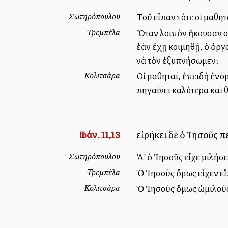
Σωτηρόπουλου
Τοῦ εἶπαν τότε οἱ μαθητ
Τρεμπέλα
Ὅταν λοιπὸν ἤκουσαν οἱ
ἐὰν ἔχῃ κοιμηθῇ, ὁ ὀργ
νὰ τὸν ἐξυπνήσωμεν;
Κολιτσάρα
Οἱ μαθηταί, ἐπειδὴ ἐνόμ
πηγαίνει καλύτερα καὶ 
Ἰωάν. 11,13
εἰρήκει δὲ ὁ Ἰησοῦς π
Σωτηρόπουλου
Ἀλλ’ ὁ Ἰησοῦς εἶχε μιλήσ
Τρεμπέλα
Ὁ Ἰησοῦς ὅμως εἶχεν εἴπ
Κολιτσάρα
Ὁ Ἰησοῦς ὅμως ὠμιλοῦσε 