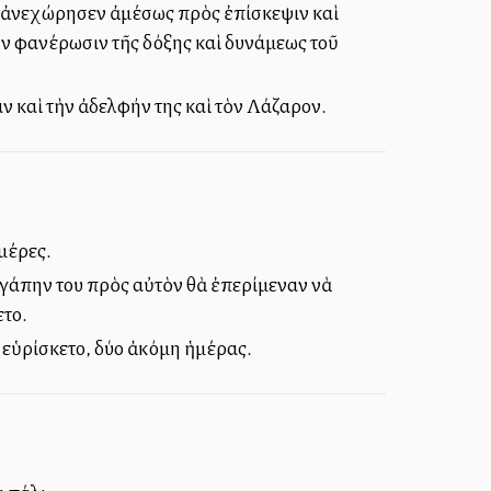
ν ἀνεχώρησεν ἀμέσως πρὸς ἐπίσκεψιν καὶ
τὴν φανέρωσιν τῆς δόξης καὶ δυνάμεως τοῦ
 καὶ τὴν ἀδελφήν της καὶ τὸν Λάζαρον.
ἡμέρες.
 ἀγάπην του πρὸς αὐτὸν θὰ ἐπερίμεναν νὰ
ετο.
υ εὑρίσκετο, δύο ἀκόμη ἡμέρας.