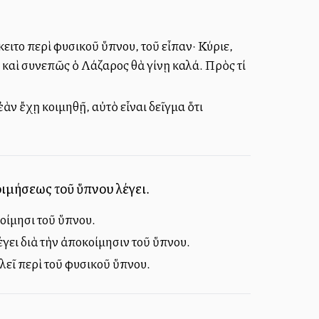
ειτο περὶ φυσικοῦ ὕπνου, τοῦ εἶπαν· Κύριε,
 καὶ συνεπῶς ὁ Λάζαρος θὰ γίνῃ καλά. Πρὸς τί
ἐὰν ἔχῃ κοιμηθῇ, αὐτὸ εἶναι δεῖγμα ὅτι
κοιμήσεως τοῦ ὕπνου λέγει.
 κοίμησι τοῦ ὕπνου.
έγει διὰ τὴν ἀποκοίμησιν τοῦ ὕπνου.
ιλεῖ περὶ τοῦ φυσικοῦ ὕπνου.