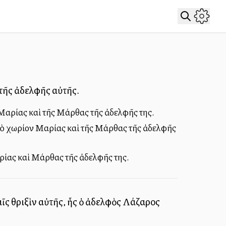
τῆς ἀδελφῆς αὐτῆς.
 Μαρίας καὶ τῆς Μάρθας τῆς ἀδελφῆς της.
 τὸ χωρίον Μαρίας καὶ τῆς Μάρθας τῆς ἀδελφῆς
αρίας καὶ Μάρθας τῆς ἀδελφῆς της.
ῖς θριξὶν αὐτῆς, ἧς ὁ ἀδελφὸς Λάζαρος