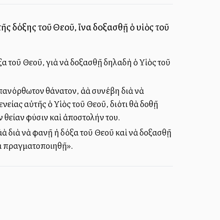
τῆς δόξης τοῦ Θεοῦ, ἵνα δοξασθῇ ὁ υἱὸς τοῦ
όξα τοῦ Θεοῦ, γιὰ νὰ δοξασθῇ δηλαδὴ ὁ Υἱὸς τοῦ
ανόρθωτον θάνατον, ἀλλὰ συνέβη διὰ νὰ
νείας αὐτῆς ὁ Υἱὸς τοῦ Θεοῦ, διότι θὰ δοθῇ
 θείαν φύσιν καὶ ἀποστολήν του.
λλὰ διὰ νὰ φανῇ ἡ δόξα τοῦ Θεοῦ καὶ νὰ δοξασθῇ
 νὰ πραγματοποιηθῇ».