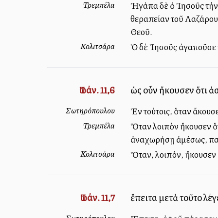
Τρεμπέλα
Ἠγάπα δὲ ὁ Ἰησοῦς τὴν
θεραπείαν τοῦ Λαζάρου, 
Θεοῦ.
Κολιτσάρα
Ὁ δὲ Ἰησοῦς ἀγαποῦσε 
Ἰωάν. 11,6
ὡς οὖν ἤκουσεν ὅτι ἀσ
Σωτηρόπουλου
Ἐν τούτοις, ὅταν ἄκουσε
Τρεμπέλα
Ὅταν λοιπὸν ἤκουσεν ὅτ
ἀναχωρήσῃ ἀμέσως, παρέ
Κολιτσάρα
Ὅταν, λοιπόν, ἤκουσεν ὅ
Ἰωάν. 11,7
ἔπειτα μετὰ τοῦτο λέγ
Σωτηρόπουλου