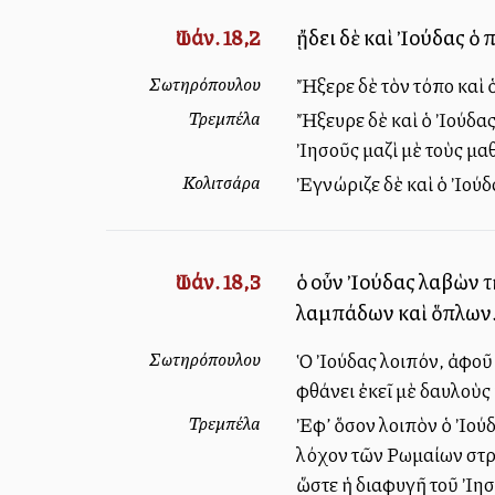
Ἰωάν. 18,2
ᾔδει δὲ καὶ Ἰούδας ὁ 
Σωτηρόπουλου
Ἤξερε δὲ τὸν τόπο καὶ ὁ
Τρεμπέλα
Ἤξευρε δὲ καὶ ὁ Ἰούδας, 
Ἰησοῦς μαζὶ μὲ τοὺς μα
Κολιτσάρα
Ἐγνώριζε δὲ καὶ ὁ Ἰούδα
Ἰωάν. 18,3
ὁ οὖν Ἰούδας λαβὼν τ
λαμπάδων καὶ ὅπλων
Σωτηρόπουλου
Ὁ Ἰούδας λοιπόν, ἀφοῦ 
φθάνει ἐκεῖ μὲ δαυλοὺς
Τρεμπέλα
Ἐφ’ ὅσον λοιπὸν ὁ Ἰούδα
λόχον τῶν Ρωμαίων στρα
ὥστε ἡ διαφυγῆ τοῦ Ἰησ