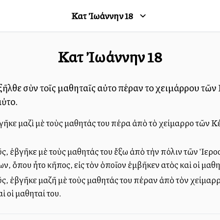
Κατὰ Ἰωάννην
18
Κατὰ Ἰωάννην
18
ἐξῆλθε σὺν τοῖς μαθηταῖς αὐτοῦ πέραν τοῦ χειμάρρου τῶν
ὐτοῦ.
 βγῆκε μαζὶ μὲ τοὺς μαθητάς του πέρα ἀπὸ τὸ χείμαρρο τῶν 
ῦς, ἐβγῆκε μὲ τοὺς μαθητάς του ἔξω ἀπὸ τὴν πόλιν τῶν Ἱερ
 ὅπου ἦτο κῆπος, εἰς τὸν ὁποῖον ἐμβῆκεν αὐτὸς καὶ οἱ μαθη
ῦς, ἐβγῆκε μαζῆ μὲ τοὺς μαθητάς του πέραν ἀπὸ τὸν χείμαρ
ὶ οἱ μαθηταί του.