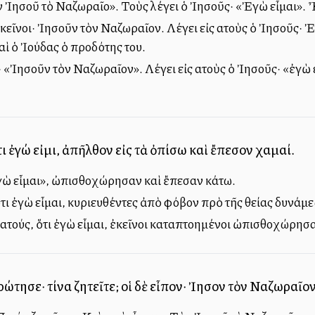
Ἰησοῦ τὸ Ναζωραῖο». Τοὺς λέγει ὁ Ἰησοῦς· «Ἐγὼ εἶμαι». Ἦτ
κεῖνοι· Ἰησοῦν τὸν Ναζωραῖον. Λέγει εἰς αὐτοὺς ὁ Ἰησοῦς· Ἐ
αὶ ὁ Ἰούδας ὁ προδότης του.
«Ἰησοῦν τὸν Ναζωραῖον». Λέγει εἰς αὐτοὺς ὁ Ἰησοῦς· «ἐγὼ ε
τι ἐγώ εἰμι, ἀπῆλθον εἰς τὰ ὀπίσω καὶ ἔπεσον χαμαί.
γὼ εἶμαι», ὠπισθοχώρησαν καὶ ἔπεσαν κάτω.
ὅτι ἐγὼ εἶμαι, κυριευθέντες ἀπὸ φόβον πρὸ τῆς θείας δυν
 αὐτούς, ὅτι ἐγὼ εἶμαι, ἐκεῖνοι καταπτοημένοι ὠπισθοχώρησ
ώτησε· τίνα ζητεῖτε; οἱ δὲ εἶπον· Ἰησοῦν τὸν Ναζωραῖον