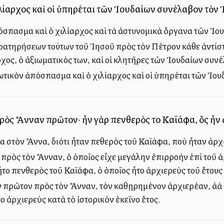
ιλίαρχος καὶ οἱ ὑπηρέται τῶν Ἰουδαίων συνέλαβον τὸν Ἰ
όσπασμα καὶ ὁ χιλίαρχος καὶ τὰ ἀστυνομικὰ ὄργανα τῶν Ἰο
ρατηρήσεων τούτων τοῦ Ἰησοῦ πρὸς τὸν Πέτρον κάθε ἀντίσ
ρχος, ὁ ἀξιωματικός των, καὶ οἱ κλητῆρες τῶν Ἰουδαίων συν
ιωτικὸν ἀπόσπασμα καὶ ὁ χιλίαρχος καὶ οἱ ὑπηρέται τῶν Ἰου
ὸς Ἄνναν πρῶτον· ἦν γὰρ πενθερὸς τοῦ Καϊάφα, ὃς ἦν ἀρ
 στὸν Ἄννα, διότι ἦταν πεθερὸς τοῦ Καϊάφα, ποὺ ἦταν ἀρχι
ρὸς τὸν Ἄνναν, ὁ ὁποῖος εἶχε μεγάλην ἐπιρροὴν ἐπὶ τοῦ ἀρχι
αὶ ἦτο πενθερὸς τοῦ Καϊάφα, ὁ ὁποῖος ἦτο ἀρχιερεὺς τοῦ ἔτους
 πρῶτον πρὸς τὸν Ἄνναν, τὸν καθῃρημένον ἀρχιερέαν, ἀλλὰ 
ο ἀρχιερεὺς κατὰ τὸ ἰστορικὸν ἐκεῖνο ἔτος.