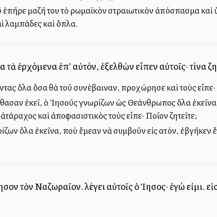
 ἐπῆρε μαζῆ του τὸ ρωμαϊκὸν στραιωτικὸν ἀπόσπασμα καὶ ὑ
αὶ λαμπάδες καὶ ὅπλα.
α τὰ ἐρχόμενα ἐπ’ αὐτόν, ἐξελθὼν εἶπεν αὐτοῖς· τίνα ζη
ντας ὅλα ὅσα θὰ τοῦ συνέβαιναν, προχώρησε καὶ τοὺς εἶπε· 
θασαν ἐκεῖ, ὁ Ἰησοῦς γνωρίζων ὡς Θεάνθρωπος ὅλα ἐκεῖνα, 
τάραχος καὶ ἀποφασιστικὸς τοὺς εἶπε· Ποῖον ζητεῖτε;
ζων ὅλα ἐκεῖνα, ποὺ ἔμελλαν νὰ συμβοῦν εἰς αὐτόν, ἐβγῆκεν ἔ
οῦν τὸν Ναζωραῖον. λέγει αὐτοῖς ὁ Ἰησοῦς· ἐγώ εἰμι. ε