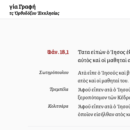
Ἁγία Γραφή
τῆς Ὀρθοδόξου Ἐκκλησίας
Ἰωάν. 18,1
Ταῦτα εἰπὼν ὁ Ἰησοῦς 
αὐτὸς καὶ οἱ μαθηταὶ α
Σωτηρόπουλου
Αὐτὰ εἶπε ὁ Ἰησοῦς καὶ
αὐτὸς καὶ οἱ μαθηταί του.
Τρεμπέλα
Ἀφοῦ εἶπεν αὐτὰ ὁ Ἰησο
ξεροπόταμον τῶν Κέδρων,
Κολιτσάρα
Ἀφοῦ εἶπεν αὐτὰ ὁ Ἰησο
ὁποῖον εἰσῆλθαν αὐτὸς κα