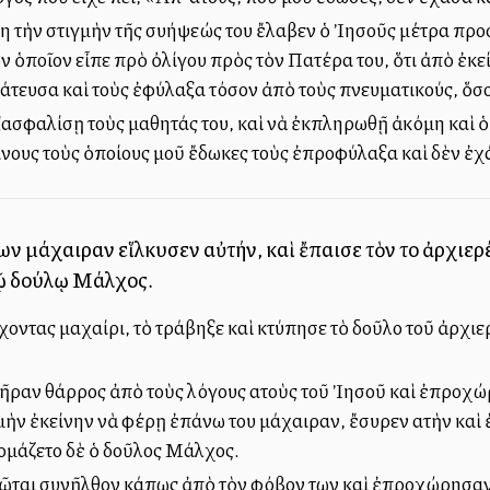
μη τὴν στιγμὴν τῆς συλλήψεώς του ἔλαβεν ὁ Ἰησοῦς μέτρα πρ
ν ὁποῖον εἶπε πρὸ ὀλίγου πρὸς τὸν Πατέρα του, ὅτι ἀπὸ ἐκε
στάτευσα καὶ τοὺς ἐφύλαξα τόσον ἀπὸ τοὺς πνευματικούς, ὅσ
ἐξασφαλίσῃ τοὺς μαθητάς του, καὶ νὰ ἐκπληρωθῇ ἀκόμη καὶ ὁ 
είνους τοὺς ὁποίους μοῦ ἔδωκες τοὺς ἐπροφύλαξα καὶ δὲν ἐχ
 μάχαιραν εἵλκυσεν αὐτήν, καὶ ἔπαισε τὸν τοῦ ἀρχιερέ
τῷ δούλῳ Μάλχος.
οντας μαχαίρι, τὸ τράβηξε καὶ κτύπησε τὸ δοῦλο τοῦ ἀρχιερ
ῆραν θάρρος ἀπὸ τοὺς λόγους αὐτοὺς τοῦ Ἰησοῦ καὶ ἐπροχώρο
μὴν ἐκείνην νὰ φέρῃ ἐπάνω του μάχαιραν, ἔσυρεν αὐτὴν καὶ 
νομάζετο δὲ ὁ δοῦλος Μάλχος.
ιῶται συνῆλθον κάπως ἀπὸ τὸν φόβον των καὶ ἐπροχώρησαν, 