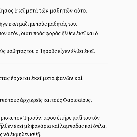
Ἰησοῦς ἐκεῖ μετὰ τῶν μαθητῶν αὐτοῦ.
ῆγε ἐκεῖ μαζὶ μὲ τοὺς μαθητάς του.
 αὐτόν, διότι πολλὰς φορὰς ἦλθεν ἐκεῖ καὶ ὁ
οὺς μαθητάς του ὁ Ἰησοῦς εἶχεν ἔλθει ἐκεῖ.
τας ἔρχεται ἐκεῖ μετὰ φανῶν καὶ
ὸ τοὺς ἀρχιερεῖς καὶ τοὺς Φαρισαίους,
ὕρισκε τὸν Ἰησοῦν, ἀφοῦ ἐπῆρε μαζί του τὸν
ἦλθεν ἐκεῖ μὲ φανάρια καὶ λαμπάδας καὶ ὅπλα,
ς νὰ ἐκμηδενισθῇ.