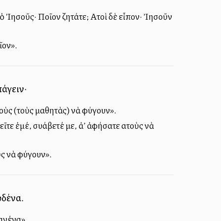
 Ἰησοῦς· Ποῖον ζητάτε; Αὐτοὶ δὲ εἶπον· Ἰησοῦν
ῖον».
πάγειν·
τοὺς (τοὺς μαθητὰς) νὰ φύγουν».
 ἐμέ, συλλάβετέ με, ἀλλ’ ἀφήσατε αὐτοὺς νὰ
ὺς νὰ φύγουν».
ὐδένα.
κανένα».