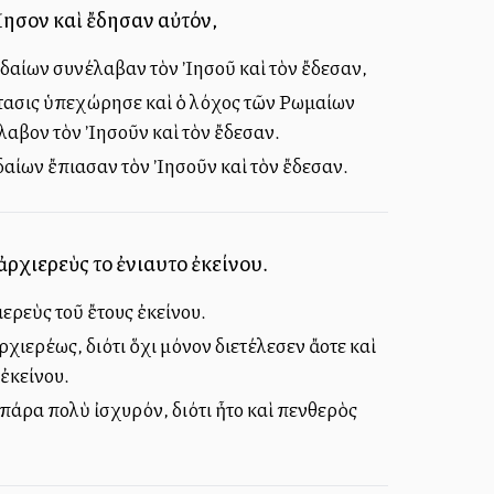
ησοῦν καὶ ἔδησαν αὐτόν,
υδαίων συνέλαβαν τὸν Ἰησοῦ καὶ τὸν ἔδεσαν,
τασις ὑπεχώρησε καὶ ὁ λόχος τῶν Ρωμαίων
έλαβον τὸν Ἰησοῦν καὶ τὸν ἔδεσαν.
δαίων ἔπιασαν τὸν Ἰησοῦν καὶ τὸν ἔδεσαν.
χιερεὺς τοῦ ἐνιαυτοῦ ἐκείνου.
ερεὺς τοῦ ἔτους ἐκείνου.
ερέως, διότι ὅχι μόνον διετέλεσεν ἄλλοτε καὶ
 ἐκείνου.
πάρα πολὺ ἰσχυρόν, διότι ἦτο καὶ πενθερὸς