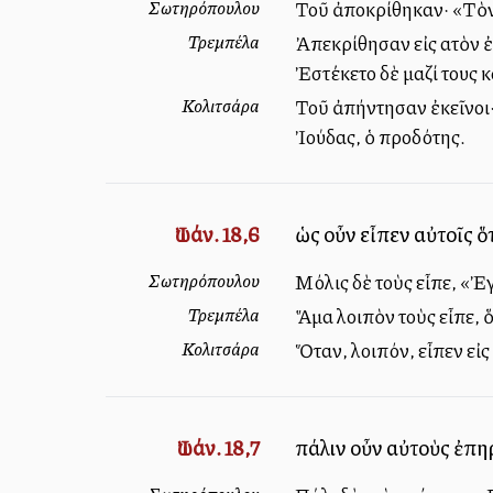
Σωτηρόπουλου
Τοῦ ἀποκρίθηκαν· «Τὸν 
Τρεμπέλα
Ἀπεκρίθησαν εἰς αὐτὸν ἐ
Ἐστέκετο δὲ μαζί τους κ
Κολιτσάρα
Τοῦ ἀπήντησαν ἐκεῖνοι· 
Ἰούδας, ὁ προδότης.
Ἰωάν. 18,6
ὡς οὖν εἶπεν αὐτοῖς ὅ
Σωτηρόπουλου
Μόλις δὲ τοὺς εἶπε, «Ἐ
Τρεμπέλα
Ἅμα λοιπὸν τοὺς εἶπε, 
Κολιτσάρα
Ὅταν, λοιπόν, εἶπεν εἰς
Ἰωάν. 18,7
πάλιν οὖν αὐτοὺς ἐπηρ