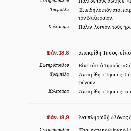
Σωτηρόπουλου
Πάλι δὲ τοὺς ρώτησε· «Π
Τρεμπέλα
Ἐπειδὴ λοιπὸν αὐτοὶ πα
τὸν Ναζωραῖον.
Κολιτσάρα
Πάλιν, λοιπόν, τοὺς ἠρ
Ἰωάν. 18,8
ἀπεκρίθη Ἰησοῦς· εἶπον
Σωτηρόπουλου
Εἶπε τότε ὁ Ἰησοῦς· «Σᾶ
Τρεμπέλα
Ἀπεκρίθη ὁ Ἰησοῦς· Σᾶς 
φύγουν.
Κολιτσάρα
Ἀπεκρίθη ὁ Ἰησοῦς· «σᾶς
Ἰωάν. 18,9
ἵνα πληρωθῇ ὁ λόγος ὃ
Σωτηρόπουλου
Ἔτσι ἐκπληρώθηκε ὁ λόγ