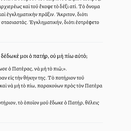
ρχιερέως καὶ τοῦ ἔκοψε τὸ δέξι αὐτί. Τὸ ὄνομα
καὶ ἐγκληματικὴν πρᾶξιν. Ἄκριτον, διότι
ς στασιαστάς. Ἐγκληματικήν, διότι ἐστρέφετο
 δέδωκέ μοι ὁ πατήρ, οὐ μὴ πίω αὐτό;
ωσε ὁ Πατέρας, νὰ μὴ τὸ πιῶ;».
αν εἰς τὴν θήκην της. Τὸ ποτήριον τοῦ
 καὶ νὰ μὴ τὸ πίω, παρακούων πρὸς τὸν Πατέρα
οτήριον, τὸ ὁποῖον μοῦ ἔδωκε ὁ Πατήρ, θέλεις