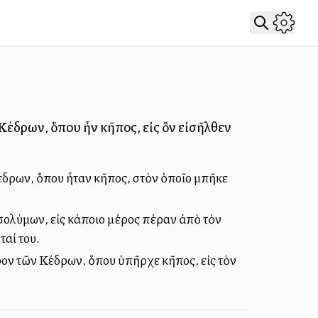
 Κέδρων, ὅπου ἦν κῆπος, εἰς ὃν εἰσῆλθεν
Κέδρων, ὅπου ἦταν κῆπος, στὸν ὁποῖο μπῆκε
οσολύμων, εἰς κάποιο μέρος πέραν ἀπὸ τὸν
ταί του.
ρον τῶν Κέδρων, ὅπου ὑπῆρχε κῆπος, εἰς τὸν