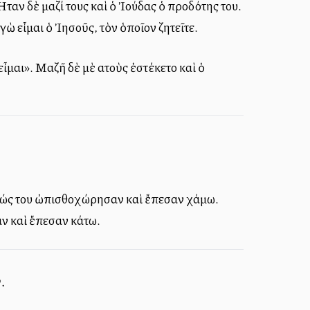
αν δὲ μαζί τους καὶ ὁ Ἰούδας ὁ προδότης του.
γὼ εἶμαι ὁ Ἰησοῦς, τὸν ὁποῖον ζητεῖτε.
ἶμαι». Μαζῆ δὲ μὲ αὐτοὺς ἐστέκετο καὶ ὁ
άμεώς του ὠπισθοχώρησαν καὶ ἔπεσαν χάμω.
αν καὶ ἔπεσαν κάτω.
.