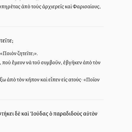
πηρέτας ἀπὸ τοὺς ἀρχιερεῖς καὶ Φαρισαίους,
τεῖτε;
«Ποιόν ζητεῖτε;».
ποὺ ἔμελλον νὰ τοῦ συμβοῦν, ἐβγῆκεν ἀπὸ τὸν
ξω ἀπὸ τὸν κῆπον καὶ εἶπεν εἰς αὐτούς· «Ποῖον
ἱστήκει δὲ καὶ Ἰούδας ὁ παραδιδοὺς αὐτὸν