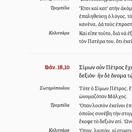
Τρεμπέλα
Ἔτσι καὶ κατ’ αὐτὴν ἀκό
ἐπαληθεύσῃ ὁ λόγος, τὸ
κανένα, ἀλλὰ τοὺς ἐπρο
Κολιτσάρα
Καὶ εἶπε τοῦτο, διὰ νὰ 
τὸν Πατέρα του, ὅτι ἐκ
Ἰωάν. 18,10
Σίμων οὖν Πέτρος ἔχων
δεξιόν· ἦν δὲ ὄνομα 
Σωτηρόπουλου
Τότε ὁ Σίμων Πέτρος, ἔχ
ὠνομαζόταν Μάλχος.
Τρεμπέλα
Ὅταν λοιπὸν ἐκεῖνοι ἐπ
ὁποῖος συνέβη τὴν στιγ
ἔκοψε τὸ δεξιὸν αὐτί. Ὠ
Κολιτσάρα
Ὅταν, λοιπόν, οἱ στρατ