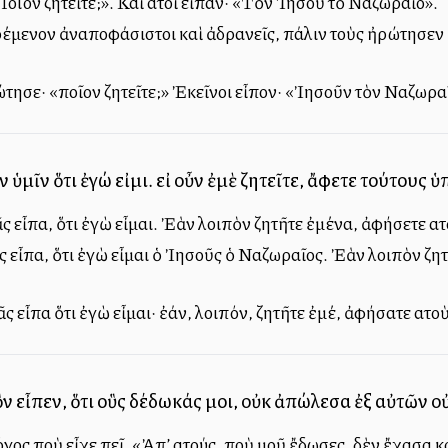
οιόν ζητεῖτε;». Καὶ αὐτοὶ εἶπαν· «Τὸν Ἰησοῦ τὸ Ναζωραῖο».
ρέμενον ἀναποφάσιστοι καὶ ἀδρανεῖς, πάλιν τοὺς ἠρώτησεν ὁ
ώτησε· «ποῖον ζητεῖτε;» Ἐκεῖνοι εἶπον· «Ἰησοῦν τὸν Ναζωρα
 ὑμῖν ὅτι ἐγώ εἰμι. εἰ οὖν ἐμὲ ζητεῖτε, ἄφετε τούτους ὑ
ς εἶπα, ὅτι ἐγὼ εἶμαι. Ἐὰν λοιπὸν ζητῆτε ἐμένα, ἀφήσετε αὐ
εἶπα, ὅτι ἐγὼ εἶμαι ὁ Ἰησοῦς ὁ Ναζωραῖος. Ἐὰν λοιπὸν ζητεῖτε
 εἶπα ὅτι ἐγὼ εἶμαι· ἐάν, λοιπόν, ζητῆτε ἐμέ, ἀφήσατε αὐτο
ν εἶπεν, ὅτι οὓς δέδωκάς μοι, οὐκ ἀπώλεσα ἐξ αὐτῶν ο
ος ποὺ εἶχε πεῖ, «Ἀπ’ αὐτούς, ποὺ μοῦ ἔδωσες, δὲν ἔχασα 