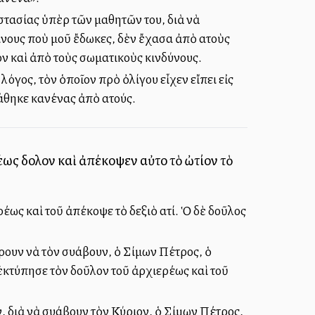
οστασίας ὑπὲρ τῶν μαθητῶν του, διὰ νὰ
ίνους ποὺ μοῦ ἔδωκες, δὲν ἔχασα ἀπὸ αὐτοὺς
ον καὶ ἀπὸ τοὺς σωματικοὺς κινδύνους.
λόγος, τὸν ὁποῖον πρὸ ὀλίγου εἶχεν εἴπει εἰς
άθηκε κανένας ἀπὸ αὐτούς.
ως δοῦλον καὶ ἀπέκοψεν αὐτοῦ τὸ ὠτίον τὸ
έως καὶ τοῦ ἀπέκοψε τὸ δεξιὸ αὐτί. Ὁ δὲ δοῦλος
υν νὰ τὸν συλλάβουν, ὁ Σίμων Πέτρος, ὁ
ἐκτύπησε τὸν δοῦλον τοῦ ἀρχιερέως καὶ τοῦ
διὰ νὰ συλλάβουν τὸν Κύριον, ὁ Σίμων Πέτρος,