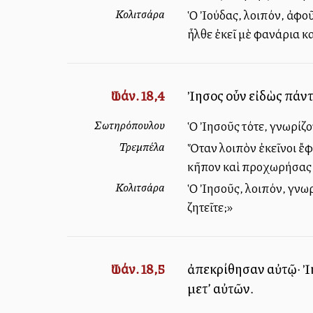
Κολιτσάρα
Ὁ Ἰούδας, λοιπόν, ἀφοῦ
ἦλθε ἐκεῖ μὲ φανάρια κ
Ἰωάν. 18,4
Ἰησοῦς οὖν εἰδὼς πάντ
Σωτηρόπουλου
Ὁ Ἰησοῦς τότε, γνωρίζο
Τρεμπέλα
Ὅταν λοιπὸν ἐκεῖνοι ἔφ
κῆπον καὶ προχωρήσας ἀ
Κολιτσάρα
Ὁ Ἰησοῦς, λοιπόν, γνωρί
ζητεῖτε;»
Ἰωάν. 18,5
ἀπεκρίθησαν αὐτῷ· Ἰησ
μετ’ αὐτῶν.