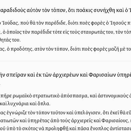
παραδιδοὺς αὐτὸν τὸν τόπον, ὅτι πολλάκις συνήχθη καὶ ὁ 
 Ἰούδας, ποὺ θὰ τὸν παρέδιδε, διότι πολλὲς φορὲς ὁ Ἰησοῦς π
ὁ ὁποῖος τὸν παρέδιδε τότε εἰς τοὺς σταυρωτάς του, τὸν τόπον
θητάς του.
ς, ὁ προδότης, αὐτὸν τὸν τόπον, διότι πολλὲς φορὲς μαζῆ μὲ τ
ὴν σπεῖραν καὶ ἐκ τῶν ἀρχιερέων καὶ Φαρισαίων ὑπηρέ
.
πῆρε ρωμαϊκὸ στρατιωτικὸ ἀπόσπασμα, καὶ ἀστυνομικοὺς ἀπ
 καὶ λυχνάρια καὶ ὅπλα.
ς ἐγνώριζε τὸν τόπον τοῦτον καὶ ὑπελόγισεν, ὅτι ἐκεῖ θὰ ε
τιωτῶν καὶ ὑπηρέτας ἀπὸ τοὺς ἀρχιερεῖς καὶ Φαρισαίους, 
οῦ ὑπὸ τὸ σκότος νὰ προληφθῇ καὶ πᾶσα ἔνοπλος ἀντίστασι