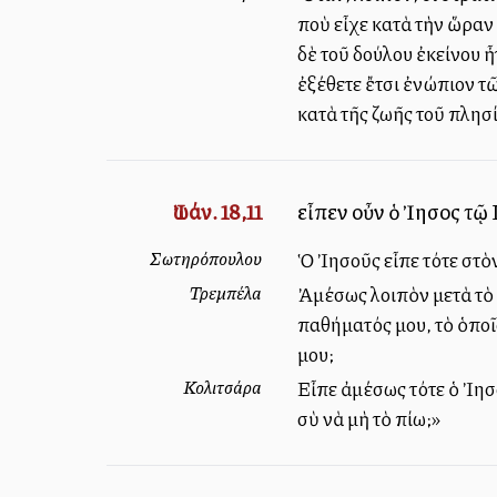
ποὺ εἶχε κατὰ τὴν ὥραν 
δὲ τοῦ δούλου ἐκείνου 
ἐξέθετε ἔτσι ἐνώπιον τ
κατὰ τῆς ζωῆς τοῦ πλησί
Ἰωάν. 18,11
εἶπεν οὖν ὁ Ἰησοῦς τῷ
Σωτηρόπουλου
Ὁ Ἰησοῦς εἶπε τότε στὸ
Τρεμπέλα
Ἀμέσως λοιπὸν μετὰ τὸ 
παθήματός μου, τὸ ὁποῖ
μου;
Κολιτσάρα
Εἶπε ἀμέσως τότε ὁ Ἰησο
σὺ νὰ μὴ τὸ πίω;»