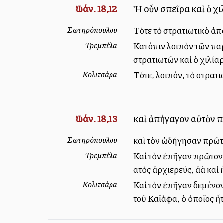
Ἰωάν. 18,12
Ἡ οὖν σπεῖρα καὶ ὁ χ
Σωτηρόπουλου
Τότε τὸ στρατιωτικὸ ἀπ
Τρεμπέλα
Κατόπιν λοιπὸν τῶν πα
στρατιωτῶν καὶ ὁ χιλία
Κολιτσάρα
Τότε, λοιπόν, τὸ στρατ
Ἰωάν. 18,13
καὶ ἀπήγαγον αὐτὸν πρ
Σωτηρόπουλου
καὶ τὸν ὡδήγησαν πρῶτα
Τρεμπέλα
Καὶ τὸν ἐπῆγαν πρῶτον π
αὐτὸς ἀρχιερεύς, ἀλλὰ κ
Κολιτσάρα
Καὶ τὸν ἐπῆγαν δεμένον
τοῦ Καϊάφα, ὁ ὁποῖος ἦτ