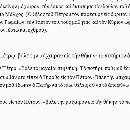
ἐκείνην μάχαιραν, τὴν ἔσυρε καὶ ἐκτύπησε τὸν δοῦλον τοῦ ἀ
ἦτο Μάλχος. (Ὁ ζῆλος τοῦ Πέτρου τὸν παρέσυρε εἰς ἄκριτον 
ῶν Ρωμαίων, τὸν ἑαυτόν του, τοὺς μαθητὰς καὶ τὸν Κύριον ὡ
ον, ἔστω καὶ ἐχθροῦ).
 Πέτρῳ· βάλε τὴν μάχαιραν εἰς τὴν θήκην· τὸ ποτήριον ὃ
ν Πέτρο· «Βάλε τὸ μαχαίρι στὴ θήκη. Τὸ ποτήρι, ποὺ μοῦ ἔδ
συμβὰν αὐτὸ εἶπεν ὁ Ἰησοῦς εἰς τὸν Πέτρον· Βάλε τὴν μάχαιρ
ον μοῦ ἔδωκεν ὁ Πατὴρ νὰ τὸ πίω, θέλεις σὺ νὰ τὸ ἀποφύγω
ῦς εἰς τὸν Πέτρον· «βάλε τὴν μάχαιραν εἰς τὴν θήκην· τὸ π