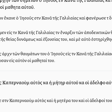
οἱ μαθηταὶ αὐτοῦ.
των ἔκανε ὁ Ἰησοῦς στὴν Κανᾶ τῆς Γαλιλαίας καὶ φανέρωσε τὴ δ
ν εἰς τὴν Κανᾶ τῆς Γαλιλαίας τὴν ἔναρξιν τῶν ἀποδεικτικῶν
τῆς θείας δυνάμεως καὶ ἐξουσίας του, καὶ μὲ αὐτὸ ἐστηρίχθησα
ἀρχὴν τῶν θαυμάτων του ὁ Ἰησοῦς εἰς τὴν Κανᾶ τῆς Γαλιλαία
υσαν εἰς αὐτὸν οἱ μαθηταί του.
Καπερναοὺμ αὐτὸς καὶ ἡ μήτηρ αὐτοῦ καὶ οἱ ἀδελφοὶ αὐτο
στὴν Καπερναοὺμ αὐτὸς καὶ ἡ μητέρα του καὶ οἱ ἀδελφοί του κα