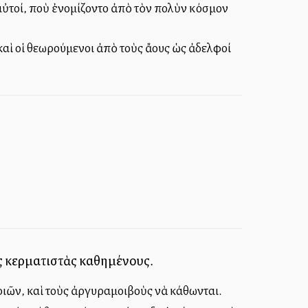
αὐτοί, ποὺ ἐνομίζοντο ἀπὸ τὸν πολὺν κόσμον
αὶ οἱ θεωρούμενοι ἀπὸ τοὺς ἄλλους ὡς ἀδελφοί
οὺς κερματιστὰς καθημένους.
ριῶν, καὶ τοὺς ἀργυραμοιβοὺς νὰ κάθωνται.