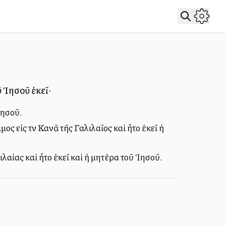
ῦ Ἰησοῦ ἐκεῖ·
Ἰησοῦ.
ος εἰς τὴν Κανᾶ τῆς Γαλιλαῖος καὶ ἦτο ἐκεῖ ἡ
λιλαίας καὶ ἦτο ἐκεῖ καὶ ἡ μητέρα τοῦ Ἰησοῦ.