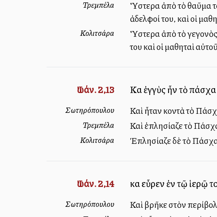
Τρεμπέλα
Ὕστερα ἀπὸ τὸ θαῦμα το
ἀδελφοί του, καὶ οἱ μαθη
Κολιτσάρα
Ὕστερα ἀπὸ τὸ γεγονὸς α
του καὶ οἱ μαθηταὶ αὐτο
Ἰωάν. 2,13
Καὶ ἐγγὺς ἦν τὸ πάσχα
Σωτηρόπουλου
Καὶ ἦταν κοντὰ τὸ Πάσχ
Τρεμπέλα
Καὶ ἐπλησίαζε τὸ Πάσχα
Κολιτσάρα
Ἐπλησίαζε δὲ τὸ Πάσχα
Ἰωάν. 2,14
καὶ εὗρεν ἐν τῷ ἱερῷ 
Σωτηρόπουλου
Καὶ βρῆκε στὸν περίβολ