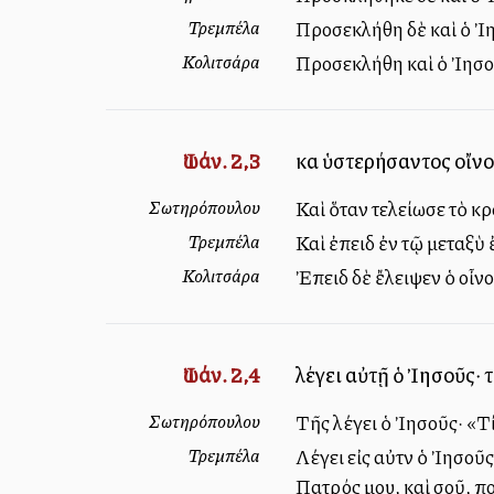
Τρεμπέλα
Προσεκλήθη δὲ καὶ ὁ Ἰησ
Κολιτσάρα
Προσεκλήθη καὶ ὁ Ἰησοῦς
Ἰωάν. 2,3
καὶ ὑστερήσαντος οἴνο
Σωτηρόπουλου
Καὶ ὅταν τελείωσε τὸ κρ
Τρεμπέλα
Καὶ ἐπειδὴ ἐν τῷ μεταξὺ
Κολιτσάρα
Ἐπειδὴ δὲ ἔλειψεν ὁ οἶν
Ἰωάν. 2,4
λέγει αὐτῇ ὁ Ἰησοῦς· τ
Σωτηρόπουλου
Τῆς λέγει ὁ Ἰησοῦς· «Τ
Τρεμπέλα
Λέγει εἰς αὐτὴν ὁ Ἰησοῦ
Πατρός μου, καὶ σοῦ, 