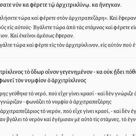
ήσατε νῦν καὶ φέρετε τῷ ἀρχιτρικλίνῳ. καὶ ἤνεγκαν.
τλήσετε τώρα καὶ φέρετε στὸν ἀρχιτραπεζάρη». Καὶ ἔφεραν
ῦς εἰς αὐτούς· Βγάλετε τώρα ἀπὸ τὰς στάμνας καὶ φέρετε εἰς
σιον. Καὶ ἐκεῖνοι ἀμέσως ἔφεραν.
βγάλτε τώρα καὶ φέρτε εἰς τὸν ἀρχιτρίκλινον, εἰς αὐτόν ποὺ
τρίκλινος τὸ ὕδωρ οἶνον γεγενημένον - καὶ οὐκ ᾔδει πόθε
 φωνεῖ τὸν νυμφίον ὁ ἀρχιτρίκλινος
ς γεύθηκε τὸ νερό, ποὺ εἶχε γίνει κρασί - καὶ δὲν γνώριζε
, γνώριζαν - φωνάζει τὸ νυμφίο ὁ ἀρχιτραπεζάρης
ρχιτραπεζάριος τὸ νερόν, ποὺ εἶχε γίνει κρασί, - καὶ δὲν ἐγ
ν βγάλει τὸ νερὸν καὶ ἐγέμισαν μὲ αὐτὸ τίς στάμνες, τὸ ἐγ