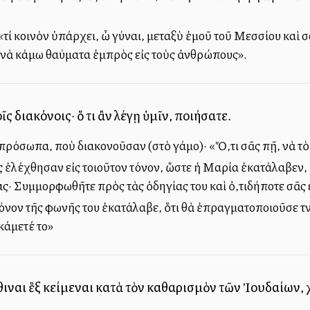
 «τί κοινὸν ὑπάρχει, ὦ γύναι, μεταξὺ ἐμοῦ τοῦ Μεσσίου καὶ
 νὰ κάμω θαύματα ἐμπρὸς εἰς τοὺς ἀνθρώπους».
ῖς διακόνοις· ὅ τι ἂν λέγῃ ὑμῖν, ποιήσατε.
 πρόσωπα, ποὺ διακονοῦσαν (στὸ γάμο)· «Ὅ,τι σᾶς πῇ, νὰ τὸ
ις ἐλέχθησαν εἰς τοιοῦτον τόνον, ὥστε ἡ Μαρία ἐκατάλαβεν, 
ας· Συμμορφωθῆτε πρὸς τὰς ὁδηγίας του καὶ ὀ,τιδήποτε σᾶς ε
νον τῆς φωνῆς του ἐκατάλαβε, ὅτι θὰ ἐπραγματοποιοῦσε τὴν 
κάμετέ το»
ίθιναι ἓξ κείμεναι κατὰ τὸν καθαρισμὸν τῶν Ἰουδαίων,