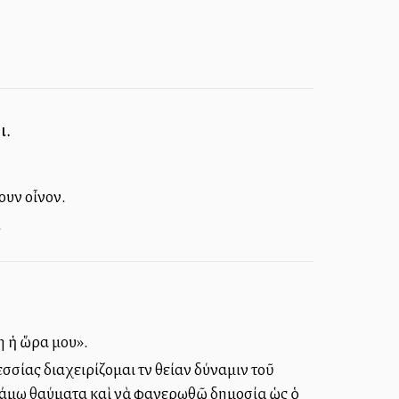
ι.
ουν οἶνον.
.
η ἡ ὥρα μου».
σσίας διαχειρίζομαι τὴν θείαν δύναμιν τοῦ
κάμω θαύματα καὶ νὰ φανερωθῶ δημοσίᾳ ὡς ὁ