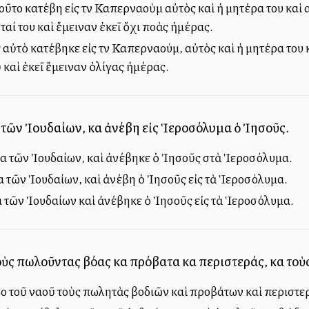
ῦτο κατέβη εἰς τὴν Καπερναοὺμ αὐτὸς καὶ ἡ μητέρα του καὶ 
ταί του καὶ ἔμειναν ἐκεῖ ὅχι πολλὰς ἡμέρας.
ὐτὸ κατέβηκε εἰς τὴν Καπερναούμ, αὐτὸς καὶ ἡ μητέρα του κ
ῦ καὶ ἐκεῖ ἔμειναν ὀλίγας ἡμέρας.
 τῶν Ἰουδαίων, καὶ ἀνέβη εἰς Ἱεροσόλυμα ὁ Ἰησοῦς.
α τῶν Ἰουδαίων, καὶ ἀνέβηκε ὁ Ἰησοῦς στὰ Ἱεροσόλυμα.
 τῶν Ἰουδαίων, καὶ ἀνέβη ὁ Ἰησοῦς εἰς τὰ Ἱεροσόλυμα.
 τῶν Ἰουδαίων καὶ ἀνέβηκε ὁ Ἰησοῦς εἰς τὰ Ἱεροσόλυμα.
τοὺς πωλοῦντας βόας καὶ πρόβατα καὶ περιστεράς, καὶ τ
ο τοῦ ναοῦ τοὺς πωλητὰς βοδιῶν καὶ προβάτων καὶ περιστε