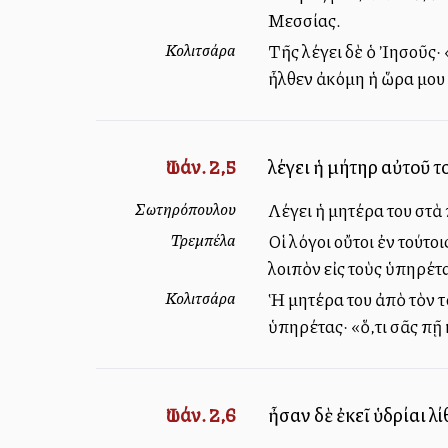
Μεσσίας.
Κολιτσάρα
Τῆς λέγει δὲ ὁ Ἰησοῦς·
ἦλθεν ἀκόμη ἡ ὥρα μου
Ἰωάν. 2,5
λέγει ἡ μήτηρ αὐτοῦ το
Σωτηρόπουλου
Λέγει ἡ μητέρα του στὰ
Τρεμπέλα
Οἱ λόγοι οὔτοι ἐν τούτο
λοιπὸν εἰς τοὺς ὑπηρέτ
Κολιτσάρα
Ἡ μητέρα του ἀπὸ τὸν τό
ὑπηρέτας· «ὅ,τι σᾶς πῇ 
Ἰωάν. 2,6
ἦσαν δὲ ἐκεῖ ὑδρίαι λ