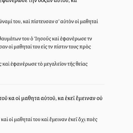
ύναμί του, καὶ πίστευσαν σ’ αὐτὸν οἱ μαθηταί
 θαυμάτων του ὁ Ἰησοῦς καὶ ἐφανέρωσε τὴν
ν οἱ μαθηταί του εἰς τὴν πίστιν τους πρὸς
ς καὶ ἐφανέρωσε τὸ μεγαλεῖον τῆς θείας
ῦ καὶ οἱ μαθηταὶ αὐτοῦ, καὶ ἐκεῖ ἔμειναν οὐ
ὶ οἱ μαθηταί του καὶ ἔμειναν ἐκεῖ ὄχι πολλὲς