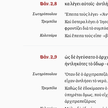
Ἰωάν. 2,8
καὶ λέγει αὐτοῖς· ἀντλ
Σωτηρόπουλου
Ἔπειτα τοὺς λέγει· «Ἀν
Τρεμπέλα
Καὶ ὕστερα λέγει ὁ Ἰησο
φροντίζει διὰ τὸ συμπό
Κολιτσάρα
Καὶ ἔπειτα τοὺς εἶπε· «
Ἰωάν. 2,9
ὡς δὲ ἐγεύσατο ὁ ἀρχι
ἠντληκότες τὸ ὕδωρ -
Σωτηρόπουλου
Ὅταν δὲ ὁ ἀρχιτραπεζάρη
εἶχαν ἀντλήσει τὸ νερό
Τρεμπέλα
Καθὼς δὲ ἐδοκίμασεν ὁ ἀ
ὑπηρέται ὅμως, ποὺ εἶχα
ἀρχιτραπεζάριος