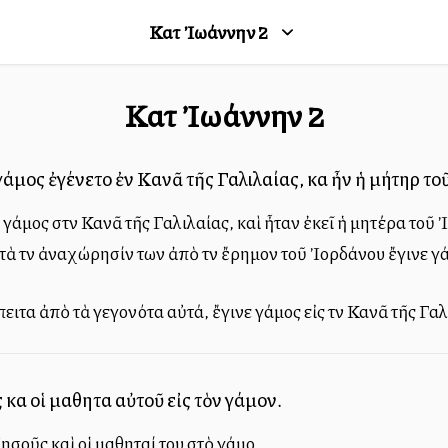
Κατὰ Ἰωάννην
2
Κατὰ Ἰωάννην
2
 γάμος ἐγένετο ἐν Κανᾶ τῆς Γαλιλαίας, καὶ ἦν ἡ μήτηρ το
ε γάμος στὴν Κανᾶ τῆς Γαλιλαίας, καὶ ἦταν ἐκεῖ ἡ μητέρα τοῦ 
ετὰ τὴν ἀναχώρησίν των ἀπὸ τὴν ἔρημον τοῦ Ἰορδάνου ἔγινε γάμ
πειτα ἀπὸ τὰ γεγονότα αὐτά, ἔγινε γάμος εἰς τὴν Κανᾶ τῆς Γα
 καὶ οἱ μαθηταὶ αὐτοῦ εἰς τὸν γάμον.
ησοῦς καὶ οἱ μαθηταί του στὸ γάμο.