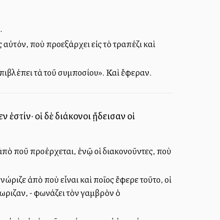
.
 αὐτόν, ποὺ προεξάρχει εἰς τὸ τραπέζι καὶ
 ἐπιβλέπει τὰ τοῦ συμποσίου». Καὶ ἔφεραν.
ν ἐστίν· οἱ δὲ διάκονοι ᾔδεισαν οἱ
 ἀπὸ ποῦ προέρχεται, ἐνῷ οἱ διακονοῦντες, ποὺ
νώριζε ἀπὸ ποὺ εἶναι καὶ ποῖος ἔφερε τοῦτο, οἱ
νωριζαν, - φωνάζει τὸν γαμβρὸν ὁ