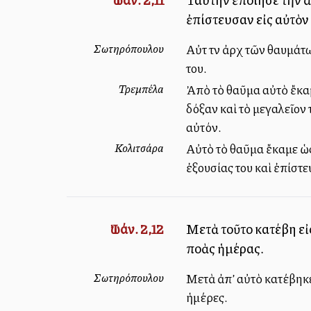
ἐπίστευσαν εἰς αὐτὸν 
Σωτηρόπουλου
Αὐτὴ τὴν ἀρχὴ τῶν θαυμά
του.
Τρεμπέλα
Ἀπὸ τὸ θαῦμα αὐτὸ ἔκαμε
δόξαν καὶ τὸ μεγαλεῖον 
αὐτόν.
Κολιτσάρα
Αὐτὸ τὸ θαῦμα ἔκαμε ὡς 
ἐξουσίας του καὶ ἐπίστε
Ἰωάν. 2,12
Μετὰ τοῦτο κατέβη εἰς 
πολλὰς ἡμέρας.
Σωτηρόπουλου
Μετὰ ἀπ’ αὐτὸ κατέβηκε 
ἡμέρες.