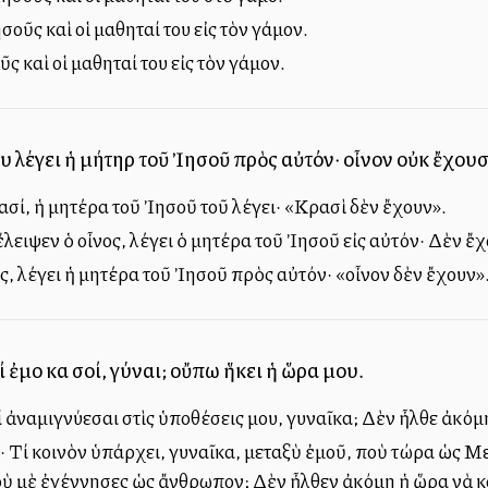
οῦς καὶ οἱ μαθηταί του εἰς τὸν γάμον.
 καὶ οἱ μαθηταί του εἰς τὸν γάμον.
υ λέγει ἡ μήτηρ τοῦ Ἰησοῦ πρὸς αὐτόν· οἶνον οὐκ ἔχουσ
ασί, ἡ μητέρα τοῦ Ἰησοῦ τοῦ λέγει· «Κρασὶ δὲν ἔχουν».
 ἔλειψεν ὁ οἶνος, λέγει ὁ μητέρα τοῦ Ἰησοῦ εἰς αὐτόν· Δὲν ἔχ
ος, λέγει ἡ μητέρα τοῦ Ἰησοῦ πρὸς αὐτόν· «οἶνον δὲν ἔχουν»
ί ἐμοὶ καὶ σοί, γύναι; οὔπω ἥκει ἡ ὥρα μου.
ί ἀναμιγνύεσαι στὶς ὑποθέσεις μου, γυναῖκα; Δὲν ἦλθε ἀκόμ
ς· Τί κοινὸν ὑπάρχει, γυναῖκα, μεταξὺ ἐμοῦ, ποὺ τώρα ὡς Με
ποὺ μὲ ἐγέννησες ὡς ἄνθρωπον; Δὲν ἦλθεν ἀκόμη ἡ ὥρα νὰ 