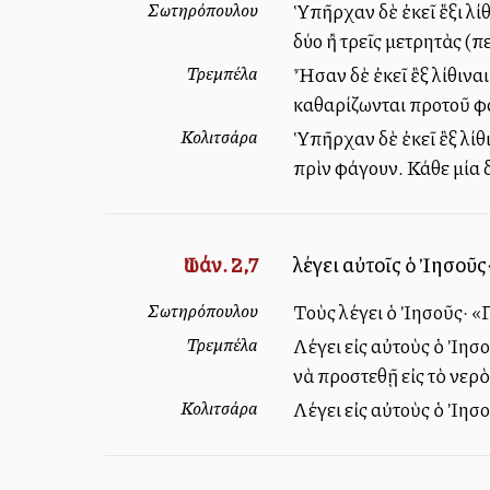
Σωτηρόπουλου
Ὑπῆρχαν δὲ ἐκεῖ ἕξι λί
δύο ἢ τρεῖς μετρητὰς (π
Τρεμπέλα
Ἦσαν δὲ ἐκεῖ ἓξ λίθιναι
καθαρίζωνται προτοῦ φά
Κολιτσάρα
Ὑπῆρχαν δὲ ἐκεῖ ἓξ λίθι
πρὶν φάγουν. Κάθε μία 
Ἰωάν. 2,7
λέγει αὐτοῖς ὁ Ἰησοῦς
Σωτηρόπουλου
Τοὺς λέγει ὁ Ἰησοῦς· «Γ
Τρεμπέλα
Λέγει εἰς αὐτοὺς ὁ Ἰησο
νὰ προστεθῇ εἰς τὸ νερὸν 
Κολιτσάρα
Λέγει εἰς αὐτοὺς ὁ Ἰησο