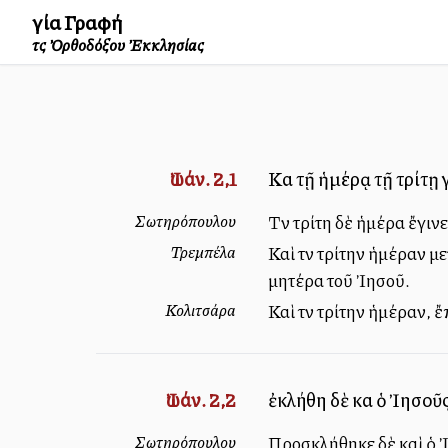
Ἁγία Γραφή
τῆς Ὀρθοδόξου Ἐκκλησίας
Ἰωάν. 2,1
Καὶ τῇ ἡμέρᾳ τῇ τρίτῃ
Σωτηρόπουλου
Τὴν τρίτη δὲ ἡμέρα ἔγιν
Τρεμπέλα
Καὶ τὴν τρίτην ἡμέραν μ
μητέρα τοῦ Ἰησοῦ.
Κολιτσάρα
Καὶ τὴν τρίτην ἡμέραν, ἔ
Ἰωάν. 2,2
ἐκλήθη δὲ καὶ ὁ Ἰησοῦς
Σωτηρόπουλου
Προσκλήθηκε δὲ καὶ ὁ Ἰ