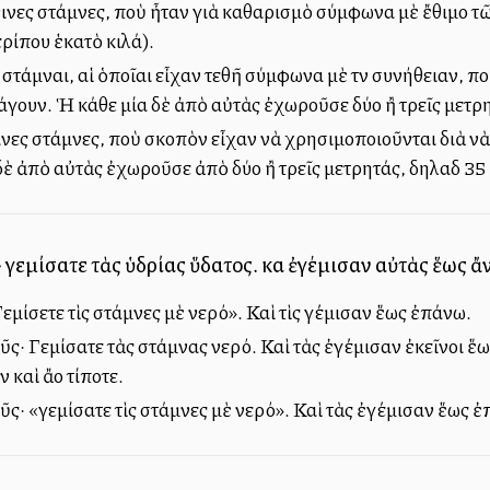
θινες στάμνες, ποὺ ἦταν γιὰ καθαρισμὸ σύμφωνα μὲ ἔθιμο τ
ερίπου ἑκατὸ κιλά).
 στάμναι, αἱ ὁποῖαι εἶχαν τεθῆ σύμφωνα μὲ τὴν συνήθειαν, πο
γουν. Ἡ κάθε μία δὲ ἀπὸ αὐτὰς ἐχωροῦσε δύο ἢ τρεῖς μετρη
νες στάμνες, ποὺ σκοπὸν εἶχαν νὰ χρησιμοποιοῦνται διὰ νὰ 
δὲ ἀπὸ αὐτὰς ἐχωροῦσε ἀπὸ δύο ἢ τρεῖς μετρητάς, δηλαδὴ 35
· γεμίσατε τὰς ὑδρίας ὕδατος. καὶ ἐγέμισαν αὐτὰς ἕως ἄ
εμίσετε τὶς στάμνες μὲ νερό». Καὶ τὶς γέμισαν ἕως ἐπάνω.
ῦς· Γεμίσατε τὰς στάμνας νερό. Καὶ τὰς ἐγέμισαν ἐκεῖνοι ἕ
καὶ ἄλλο τίποτε.
ῦς· «γεμίσατε τὶς στάμνες μὲ νερό». Καὶ τὰς ἐγέμισαν ἕως 