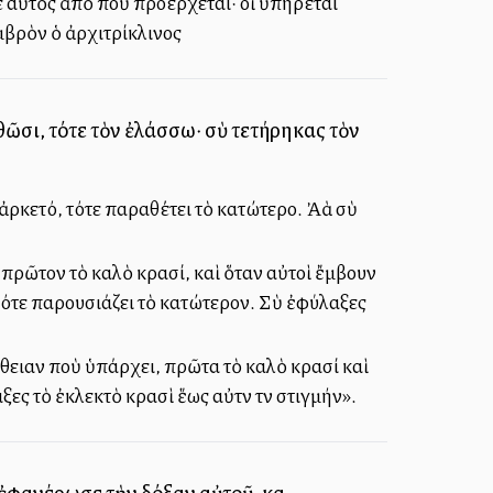
ζε αὐτὸς ἀπὸ ποῦ προέρχεται· οἱ ὑπηρέται
αμβρὸν ὁ ἀρχιτρίκλινος
θῶσι, τότε τὸν ἐλάσσω· σὺ τετήρηκας τὸν
ρκετό, τότε παραθέτει τὸ κατώτερο. Ἀλλὰ σὺ
ς πρῶτον τὸ καλὸ κρασί, καὶ ὅταν αὐτοὶ ἔμβουν
τότε παρουσιάζει τὸ κατώτερον. Σὺ ἐφύλαξες
ήθειαν ποὺ ὑπάρχει, πρῶτα τὸ καλὸ κρασί καὶ
ς τὸ ἐκλεκτὸ κρασὶ ἕως αὐτὴν τὴν στιγμήν».
ἐφανέρωσε τὴν δόξαν αὐτοῦ, καὶ