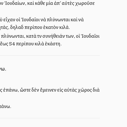
ῶν Ἰουδαίων, καὶ κάθε μία ἀπ’ αὐτὲς χωροῦσε
ὺ εἶχαν οἱ Ἰουδαῖοι νὰ πλύνωνται καὶ νὰ
τάς, δηλαδὴ περίπου ἑκατὸν κιλά.
πλύνωνται, κατὰ τὴν συνήθειάν των, οἱ Ἰουδαῖοι
 ἕως 54 περίπου κιλὰ ἑκάστη.
νω.
ως ἐπάνω, ὥστε δὲν ἔμεινεν εἰς αὐτὰς χῶρος διὰ
ἐπάνω.