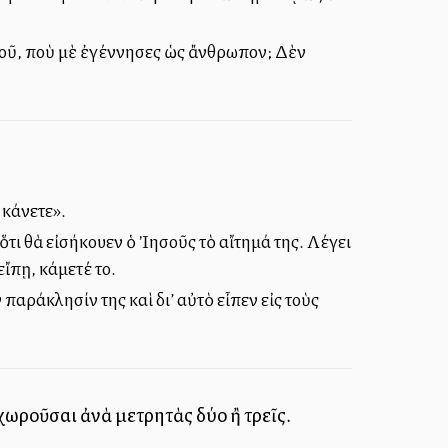
 σοῦ, ποὺ μὲ ἐγέννησες ὡς ἄνθρωπον; Δὲν
 κάνετε».
ὅτι θὰ εἰσήκουεν ὁ Ἰησοῦς τὸ αἴτημά της. Λέγει
ἴπῃ, κάμετέ το.
παράκλησίν της καὶ δι’ αὐτὸ εἶπεν εἰς τοὺς
 χωροῦσαι ἀνὰ μετρητὰς δύο ἢ τρεῖς.