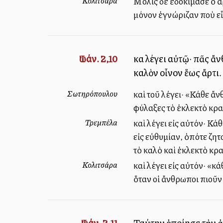
Κολιτσάρα
Μόλις δὲ ἐδοκίμασε ὁ ἀρ
μόνον ἐγνώριζαν ποὺ εἶχ
Ἰωάν. 2,10
καὶ λέγει αὐτῷ· πᾶς ἄ
καλὸν οἶνον ἕως ἄρτι.
Σωτηρόπουλου
καὶ τοῦ λέγει· «Κάθε ἄν
φύλαξες τὸ ἐκλεκτὸ κρα
Τρεμπέλα
καὶ λέγει εἰς αὐτόν· Κά
εἰς εὐθυμίαν, ὁπότε ζη
τὸ καλὸ καὶ ἐκλεκτὸ κρασ
Κολιτσάρα
καὶ λέγει εἰς αὐτόν· «
ὅταν οἱ ἄνθρωποι πιοῦν 
Ἰωάν. 2,11
Ταύτην ἐποίησε τὴν ἀ