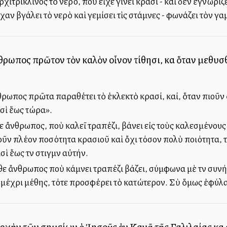
χιτρίκλινος τὸ νερό, ποὺ εἶχε γίνει κρασί - καὶ δὲν ἐγνώρι
αν βγάλει τὸ νερὸ καὶ γεμίσει τὶς στάμνες - φωνάζει τὸν γ
νθρωπος πρῶτον τὸν καλὸν οἶνον τίθησι, καὶ ὅταν μεθυσ
θρωπος πρῶτα παραθέτει τὸ ἐκλεκτὸ κρασί, καί, ὅταν πιοῦν ἀ
σὶ ἕως τώρα».
θε ἄνθρωπος, ποὺ καλεῖ τραπέζι, βάνει εἰς τοὺς καλεσμένου
τοῦν πλέον ποσότητα κρασιοῦ καὶ ὄχι τόσον πολὺ ποιότητα, 
ὶ ἕως τὴν στιγμὴν αὐτήν.
κάθε ἄνθρωπος ποὺ κάμνει τραπέζι βάζει, σύμφωνα μὲ τὴν συν
μέχρι μέθης, τότε προσφέρει τὸ κατώτερον. Σὺ ὅμως ἐφύλαξε
ρχὴν τῶν σημείων ὁ Ἰησοῦς ἐν Κανᾶ τῆς Γαλιλαίας καὶ 