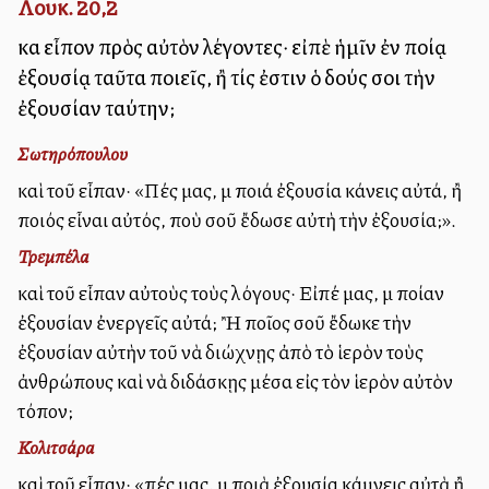
Λουκ. 20,2
καὶ εἶπον πρὸς αὐτὸν λέγοντες· εἰπὲ ἡμῖν ἐν ποίᾳ
ἐξουσίᾳ ταῦτα ποιεῖς, ἢ τίς ἐστιν ὁ δούς σοι τὴν
ἐξουσίαν ταύτην;
Σωτηρόπουλου
καὶ τοῦ εἶπαν· «Πές μας, μὲ ποιά ἐξουσία κάνεις αὐτά, ἢ
ποιός εἶναι αὐτός, ποὺ σοῦ ἔδωσε αὐτὴ τὴν ἐξουσία;».
Τρεμπέλα
καὶ τοῦ εἶπαν αὐτοὺς τοὺς λόγους· Εἰπέ μας, μὲ ποίαν
ἐξουσίαν ἐνεργεῖς αὐτά; Ἢ ποῖος σοῦ ἔδωκε τὴν
ἐξουσίαν αὐτὴν τοῦ νὰ διώχνῃς ἀπὸ τὸ ἱερὸν τοὺς
ἀνθρώπους καὶ νὰ διδάσκῃς μέσα εἰς τὸν ἱερὸν αὐτὸν
τόπον;
Κολιτσάρα
καὶ τοῦ εἶπαν· «πές μας, μὲ ποιὰ ἐξουσία κάμνεις αὐτὰ ἢ