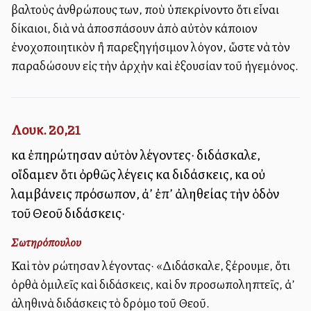
βαλτοὺς ἀνθρώπους των, ποὺ ὑπεκρίνοντο ὅτι εἶναι
δίκαιοι, διὰ νὰ ἀποσπάσουν ἀπὸ αὐτὸν κάποιον
ἐνοχοποιητικὸν ἢ παρεξηγήσιμον λόγον, ὥστε νὰ τὸν
παραδώσουν εἰς τὴν ἀρχὴν καὶ ἐξουσίαν τοῦ ἡγεμόνος.
Λουκ. 20,21
καὶ ἐπηρώτησαν αὐτὸν λέγοντες· διδάσκαλε,
οἴδαμεν ὅτι ὀρθῶς λέγεις καὶ διδάσκεις, καὶ οὐ
λαμβάνεις πρόσωπον, ἀλλ’ ἐπ’ ἀληθείας τὴν ὁδὸν
τοῦ Θεοῦ διδάσκεις·
Σωτηρόπουλου
Καὶ τὸν ρώτησαν λέγοντας· «Διδάσκαλε, ξέρουμε, ὅτι
ὀρθὰ ὁμιλεῖς καὶ διδάσκεις, καὶ δὲν προσωποληπτεῖς, ἀλλ’
ἀληθινὰ διδάσκεις τὸ δρόμο τοῦ Θεοῦ.