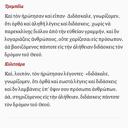
Τρεμπέλα
Καὶ τὸν ἠρώτησαν καὶ εἶπαν· Διδάσκαλε, γνωρίζομεν,
ὅτι ὀρθὰ καὶ ἀληθῆ λέγεις καὶ διδάσκεις, χωρὶς νὰ
παρεκκλίνῃς διόλου ἀπὸ τὴν εὐθεῖαν γραμμήν, καὶ δὲν
λογαριάζεις ἀνθρώπους, οὔτε χαρίζεσαι εἰς πρόσωπον,
ἀλλὰ βασιζόμενος πάντοτε εἰς τὴν ἀλήθειαν διδάσκεις τὸν
δρόμον τοῦ Θεοῦ.
Κολιτσάρα
Καί, λοιπόν, τὸν ἠρώτησαν λέγοντες· «διδάκαλε,
γνωρίζομεν, ὅτι ὀρθὰ καὶ σωστὰ λέγεις καὶ διδάσκεις
καὶ δὲν λαμβάνεις ὑπ’ ὄψιν σου πρόσωπα ἀνθρώπων,
ἀλλά, στηριζόμενος εἰς τὴν ἀλήθειαν, διδάσκεις πάντοτε
τὸν δρόμον τοῦ Θεοῦ.