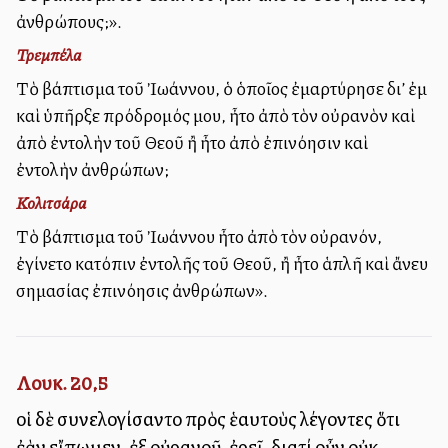
ἀνθρώπους;».
Τρεμπέλα
Τὸ βάπτισμα τοῦ Ἰωάννου, ὁ ὁποῖος ἐμαρτύρησε δι’ ἐμὲ
καὶ ὑπῆρξε πρόδρομός μου, ἦτο ἀπὸ τὸν οὐρανὸν καὶ
ἀπὸ ἐντολὴν τοῦ Θεοῦ ἢ ἦτο ἀπὸ ἐπινόησιν καὶ
ἐντολὴν ἀνθρώπων;
Κολιτσάρα
Τὸ βάπτισμα τοῦ Ἰωάννου ἦτο ἀπὸ τὸν οὐρανόν,
ἐγίνετο κατόπιν ἐντολῆς τοῦ Θεοῦ, ἢ ἦτο ἁπλῆ καὶ ἄνευ
σημασίας ἐπινόησις ἀνθρώπων».
Λουκ. 20,5
οἱ δὲ συνελογίσαντο πρὸς ἑαυτοὺς λέγοντες ὅτι
ἐὰν εἴπωμεν, ἐξ οὐρανοῦ, ἐρεῖ, διατί οὖν οὐκ