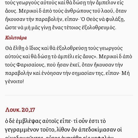
τοὺς γεωργοὺς αὐτοὺς καὶ θὰ δώσῃ τὴν ἄμπελον εἰς
ἄλλους. Μερικοὶ δὲ ἀπὸ τοὺς ἀνθρώπους τοῦ λαοῦ, ὅταν
ἤκουσαν τὴν παραβολήν, εἶπαν· Ὁ Θεὸς νὰ φυλάξῃ,
ὥστε νὰ μὴ μᾶς γίνῃ ἕνας τέτοιος ἐξολοθρευμός.
Κολιτσάρα
Θὰ ἔλθῃ ὁ ἴδιος καὶ θὰ ἐξολοθρεύσῃ τοὺς γεωργοὺς
αὐτοὺς καὶ θὰ δώσῃ τὸ ἀμπέλι εἰς ἄλλους». Μερικοὶ δὲ ἀπὸ
τοὺς Φαρισαίους, ποὺ ἦσαν ἐκεῖ, ὅταν ἤκουσαν τὴν
παραβολὴν καὶ ἐνόησαν τὴν σημασίαν της, εἶπαν· Μὴ
γένοιτο!
Λουκ. 20,17
ὁ δὲ ἐμβλέψας αὐτοῖς εἶπε· τί οὖν ἐστι τὸ
γεγραμμένον τοῦτο, λίθον ὃν ἀπεδοκίμασαν οἱ
οἰκοδομοῦντες, οὗτος ἐγενήθη εἰς κεφαλὴν