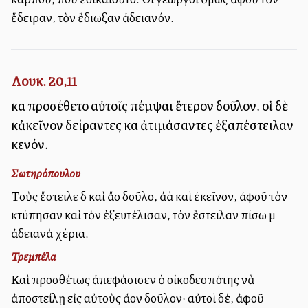
ἔδειραν, τὸν ἔδιωξαν ἀδειανόν.
Λουκ. 20,11
καὶ προσέθετο αὐτοῖς πέμψαι ἕτερον δοῦλον. οἱ δὲ
κἀκεῖνον δείραντες καὶ ἀτιμάσαντες ἐξαπέστειλαν
κενόν.
Σωτηρόπουλου
Τοὺς ἔστειλε δὲ καὶ ἄλλο δοῦλο, ἀλλὰ καὶ ἐκεῖνον, ἀφοῦ τὸν
κτύπησαν καὶ τὸν ἐξευτέλισαν, τὸν ἔστειλαν πίσω μὲ
ἀδειανὰ χέρια.
Τρεμπέλα
Καὶ προσθέτως ἀπεφάσισεν ὁ οἰκοδεσπότης νὰ
ἀποστείλῃ εἰς αὐτοὺς ἄλλον δοῦλον· αὐτοὶ δέ, ἀφοῦ