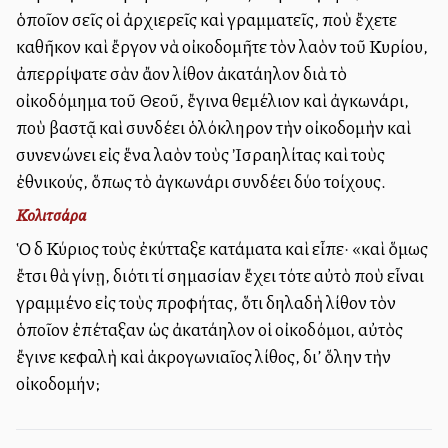
ὁποῖον σεῖς οἱ ἀρχιερεῖς καὶ γραμματεῖς, ποὺ ἔχετε
καθῆκον καὶ ἔργον νὰ οἰκοδομῆτε τὸν λαὸν τοῦ Κυρίου,
ἀπερρίψατε σὰν ἄλλον λίθον ἀκατάλληλον διὰ τὸ
οἰκοδόμημα τοῦ Θεοῦ, ἔγινα θεμέλιον καὶ ἀγκωνάρι,
ποὺ βαστᾷ καὶ συνδέει ὁλόκληρον τὴν οἰκοδομὴν καὶ
συνενώνει εἰς ἕνα λαὸν τοὺς Ἰσραηλίτας καὶ τοὺς
ἐθνικούς, ὅπως τὸ ἀγκωνάρι συνδέει δύο τοίχους.
Κολιτσάρα
Ὁ δὲ Κύριος τοὺς ἐκύτταξε κατάματα καὶ εἶπε· «καὶ ὅμως
ἔτσι θὰ γίνῃ, διότι τί σημασίαν ἔχει τότε αὐτὸ ποὺ εἶναι
γραμμένο εἰς τοὺς προφήτας, ὅτι δηλαδὴ λίθον τὸν
ὁποῖον ἐπέταξαν ὡς ἀκατάλληλον οἱ οἰκοδόμοι, αὐτὸς
ἔγινε κεφαλὴ καὶ ἀκρογωνιαῖος λίθος, δι’ ὅλην τὴν
οἰκοδομήν;