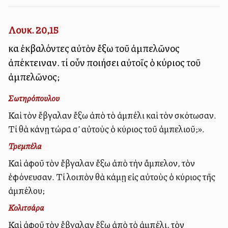
Λουκ. 20,15
καὶ ἐκβαλόντες αὐτὸν ἔξω τοῦ ἀμπελῶνος
ἀπέκτειναν. τί οὖν ποιήσει αὐτοῖς ὁ κύριος τοῦ
ἀμπελῶνος;
Σωτηρόπουλου
Καὶ τὸν ἔβγαλαν ἔξω ἀπὸ τὸ ἀμπέλι καὶ τὸν σκότωσαν.
Τί θὰ κάνῃ τώρα σ’ αὐτοὺς ὁ κύριος τοῦ ἀμπελιοῦ;».
Τρεμπέλα
Καὶ ἀφοῦ τὸν ἔβγαλαν ἔξω ἀπὸ τὴν ἄμπελον, τὸν
ἐφόνευσαν. Τί λοιπὸν θὰ κάμῃ εἰς αὐτοὺς ὁ κύριος τῆς
ἀμπέλου;
Κολιτσάρα
Καὶ ἀφοῦ τὸν ἔβγαλαν ἔξω ἀπὸ τὸ ἀμπέλι, τὸν