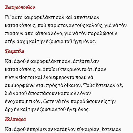
Σωτηρόπουλου
Γι’ αὐτὸ καιροφυλάκτησαν καὶ ἀπέστειλαν
κατασκόπους, ποὺ παρίσταναν τοὺς καλούς, γιὰ νὰ τὸν
πιάσουν ἀπὸ κάποιο λόγο, γιὰ νὰ τὸν παραδώσουν
στὴν ἀρχὴ καὶ τὴν ἐξουσία τοῦ ἡγεμόνος.
Τρεμπέλα
Καὶ ἀφοῦ ἐκαιροφυλάκτησαν, ἀπέστειλαν
κατασκόπους, oὶ ὁποῖοι ὑπεκρίνοντο ὅτι ἦσαν
εὐσυνείδητοι καὶ ἐνδιεφέροντο πολὺ νὰ
συμμορφώνωνται πρὸς τὸ δίκαιον. Τοὺς ἔστειλαν δέ,
διὰ νὰ τοῦ ἀποσπάσουν κάποιον λόγον
ἐνοχοποιητικόν, ὥστε νὰ τὸν παραδώσουν εἰς τὴν
ἀρχὴν καὶ τὴν ἐξουσίαν τοῦ ἡγεμόνος.
Κολιτσάρα
Καὶ ἀφοῦ ἐπερίμεναν κατάλληλον εὐκαιρίαν, ἔστειλαν