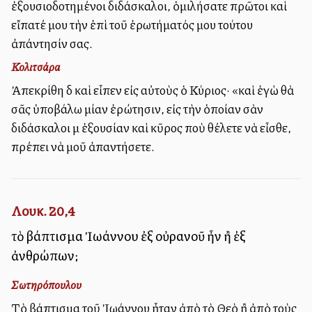
ἐξουσιοδοτημένοι διδάσκαλοι, ὁμιλήσατε πρῶτοι καὶ
εἴπατέ μου τὴν ἐπὶ τοῦ ἐρωτήματός μου τούτου
ἀπάντησίν σας.
Κολιτσάρα
Ἀπεκρίθη δὲ καὶ εἶπεν εἰς αὐτοὺς ὁ Κύριος· «καὶ ἐγὼ θὰ
σᾶς ὑποβάλω μίαν ἐρώτησιν, εἰς τὴν ὁποίαν σὰν
διδάσκαλοι μὲ ἐξουσίαν καὶ κῦρος ποὺ θέλετε νὰ εἶσθε,
πρέπει νὰ μοῦ ἀπαντήσετε.
Λουκ. 20,4
τὸ βάπτισμα Ἰωάννου ἐξ οὐρανοῦ ἦν ἢ ἐξ
ἀνθρώπων;
Σωτηρόπουλου
Τὸ βάπτισμα τοῦ Ἰωάννου ἦταν ἀπὸ τὸ Θεὸ ἢ ἀπὸ τοὺς