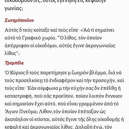
γωνίας;
Σωτηρόπουλου
Αὐτὸς δὲ τοὺς κοίταξε καὶ τοὺς εἶπε· «Ἀλλὰ τί σημαίνει
αὐτὸ τὸ Γραφικὸ χωρίο, “Ὁ λίθος, τὸν ὁποῖον
ἀπέρριψαν οἱ οἰκοδόμοι, αὐτὸς ἔγινε ἀκρογωνιαῖος
λίθος”;
Τρεμπέλα
Ὁ Κύριος δὲ τοὺς παρετήρησε μὲ ζωηρὸν βλέμμα, διὰ νὰ
τοὺς προσελκύσῃ τὸ ἐνδιαφέρον καὶ τὴν προσοχήν, καὶ
τοὺς εἶπε· Ἐὰν σύμφωνα μὲ τὴν εὐχήν σας δὲν ἐπέλθῃ ἡ
καταστροφή, ποὺ σᾶς προεῖπον, ποίαν λοιπὸν ἔννοιαν
καὶ σημασίαν ἔχει αὐτό, ποὺ εἶναι γραμμένον ἀπὸ τὸ
Ἅγιον Πνεῦμα; Λίθον,τὸν ὁποῖον ἐπέταξαν ὡς
ἀκατάλληλον οἱ κτίσται, αὐτὸς ἔγινε τῆς ὅλης οἰκοδομῆς ἡ
κεφαλὴ καὶ ἀκρογωνιαῖος λίθος. Δηλαδὴ ἐγώ, τὸν