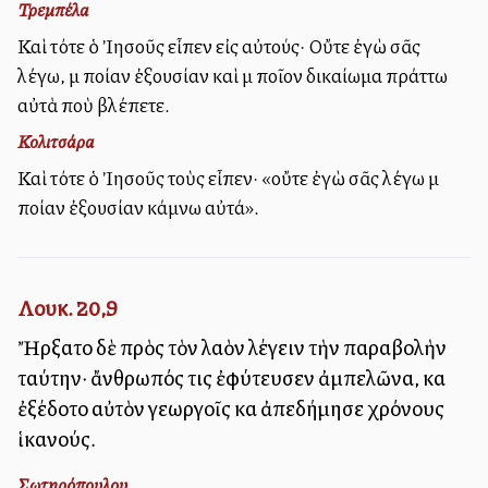
Τρεμπέλα
Καὶ τότε ὁ Ἰησοῦς εἶπεν εἰς αὐτούς· Οὔτε ἐγὼ σᾶς
λέγω, μὲ ποίαν ἐξουσίαν καὶ μὲ ποῖον δικαίωμα πράττω
αὐτὰ ποὺ βλέπετε.
Κολιτσάρα
Καὶ τότε ὁ Ἰησοῦς τοὺς εἶπεν· «οὔτε ἐγὼ σᾶς λέγω μὲ
ποίαν ἐξουσίαν κάμνω αὐτά».
Λουκ. 20,9
Ἤρξατο δὲ πρὸς τὸν λαὸν λέγειν τὴν παραβολὴν
ταύτην· ἄνθρωπός τις ἐφύτευσεν ἀμπελῶνα, καὶ
ἐξέδοτο αὐτὸν γεωργοῖς καὶ ἀπεδήμησε χρόνους
ἱκανούς.
Σωτηρόπουλου