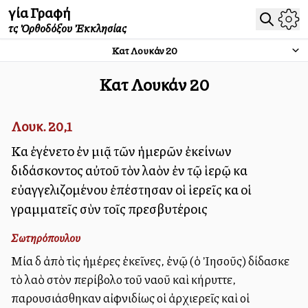
Ἁγία Γραφή
τῆς Ὀρθοδόξου Ἐκκλησίας
Κατὰ Λουκάν
20
Κατὰ Λουκάν
20
Λουκ. 20,1
Καὶ ἐγένετο ἐν μιᾷ τῶν ἡμερῶν ἐκείνων
διδάσκοντος αὐτοῦ τὸν λαὸν ἐν τῷ ἱερῷ καὶ
εὐαγγελιζομένου ἐπέστησαν οἱ ἱερεῖς καὶ οἱ
γραμματεῖς σὺν τοῖς πρεσβυτέροις
Σωτηρόπουλου
Μία δὲ ἀπὸ τὶς ἡμέρες ἐκεῖνες, ἐνῷ (ὁ Ἰησοῦς) δίδασκε
τὸ λαὸ στὸν περίβολο τοῦ ναοῦ καὶ κήρυττε,
παρουσιάσθηκαν αἰφνιδίως οἱ ἀρχιερεῖς καὶ οἱ