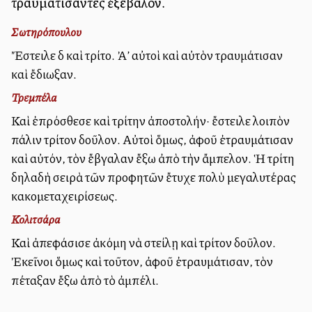
τραυματίσαντες ἐξέβαλον.
Σωτηρόπουλου
Ἔστειλε δὲ καὶ τρίτο. Ἀλλ’ αὐτοὶ καὶ αὐτὸν τραυμάτισαν
καὶ ἔδιωξαν.
Τρεμπέλα
Καὶ ἐπρόσθεσε καὶ τρίτην ἀποστολήν· ἔστειλε λοιπὸν
πάλιν τρίτον δοῦλον. Αὐτοὶ ὅμως, ἀφοῦ ἐτραυμάτισαν
καὶ αὐτόν, τὸν ἔβγαλαν ἔξω ἀπὸ τὴν ἄμπελον. Ἡ τρίτη
δηλαδὴ σειρὰ τῶν προφητῶν ἔτυχε πολὺ μεγαλυτέρας
κακομεταχειρίσεως.
Κολιτσάρα
Καὶ ἀπεφάσισε ἀκόμη νὰ στείλῃ καὶ τρίτον δοῦλον.
Ἐκεῖνοι ὅμως καὶ τοῦτον, ἀφοῦ ἐτραυμάτισαν, τὸν
πέταξαν ἔξω ἀπὸ τὸ ἀμπέλι.