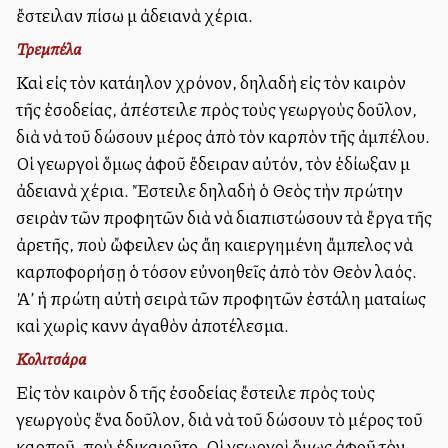
ἔστειλαν πίσω μὲ ἀδειανὰ χέρια.
Τρεμπέλα
Καὶ εἰς τὸν κατάλληλον χρόνον, δηλαδὴ εἰς τὸν καιρὸν
τῆς ἐσοδείας, ἀπέστειλε πρὸς τοὺς γεωργοὺς δοῦλον,
διὰ νὰ τοῦ δώσουν μέρος ἀπὸ τὸν καρπὸν τῆς ἀμπέλου.
Οἱ γεωργοὶ ὅμως ἀφοῦ ἔδειραν αὐτόν, τὸν ἐδίωξαν μὲ
ἀδειανὰ χέρια. Ἔστειλε δηλαδὴ ὁ Θεὸς τὴν πρώτην
σειρὰν τῶν προφητῶν διὰ νὰ διαπιστώσουν τὰ ἔργα τῆς
ἀρετῆς, ποὺ ὤφειλεν ὡς ἄλλη καλλιεργημένη ἄμπελος νὰ
καρποφορήσῃ ὁ τόσον εὐνοηθεῖς ἀπὸ τὸν Θεὸν λαός.
Ἀλλ’ ἡ πρώτη αὐτὴ σειρὰ τῶν προφητῶν ἐστάλη ματαίως
καὶ χωρὶς κανὲν ἀγαθὸν ἀποτέλεσμα.
Κολιτσάρα
Εἰς τὸν καιρὸν δὲ τῆς ἐσοδείας ἔστειλε πρὸς τοὺς
γεωργοὺς ἕνα δοῦλον, διὰ νὰ τοῦ δώσουν τὸ μέρος τοῦ
καρποῦ, ποὺ ἐδικαιοῦτο. Οἱ γεωργοὶ ὅμως ἀφοῦ τὸν