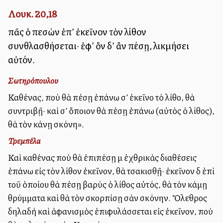
Λουκ. 20,18
πᾶς ὁ πεσὼν ἐπ’ ἐκεῖνον τὸν λίθον
συνθλασθήσεται· ἐφ’ ὃν δ’ ἂν πέσῃ, λικμήσει
αὐτόν.
Σωτηρόπουλου
Καθένας, ποὺ θὰ πέσῃ ἐπάνω σ’ ἐκεῖνο τὸ λίθο, θὰ
συντριβῇ· καὶ σ’ ὅποιον θὰ πέσῃ ἐπάνω (αὐτὸς ὁ λίθος),
θὰ τὸν κάνῃ σκόνη».
Τρεμπέλα
Καὶ καθένας ποὺ θὰ ἐπιπέσῃ μὲ ἐχθρικὰς διαθέσεις
ἐπάνω εἰς τὸν λίθον ἐκεῖνον, θὰ τσακισθῇ· ἐκεῖνον δὲ ἐπὶ
τοῦ ὁποίου θὰ πέσῃ βαρὺς ὁ λίθος αὐτός, θὰ τὸν κάμῃ
θρύμματα καὶ θὰ τὸν σκορπίσῃ σὰν σκόνην. Ὄλεθρος
δηλαδὴ καὶ ἀφανισμὸς ἐπιφυλάσσεται εἰς ἐκεῖνον, ποὺ