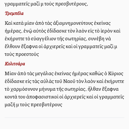
γραμματεῖς μαζὶ μὲ τοὺς πρεσβυτέρους,
Τρεμπέλα
Καὶ κατὰ μίαν ἀπὸ τὰς ἀξιομνημονεύτους ἐκείνας
ἡμέρας, ἐνῷ αὐτὸς ἐδίδασκε τὸν λαὸν εἰς τὸ ἱερὸν καὶ
ἐκήρυττε τὸ εὐαγγέλιον τῆς σωτηρίας, συνέβη νὰ
ἔλθουν ἔξαφνα οἱ ἀρχιερεῖς καὶ οἱ γραμματεῖς μαζὶ μὲ
τοὺς προεστοὺς
Κολιτσάρα
Μίαν ἀπὸ τὰς μεγάλας ἐκείνας ἡμέρας καθὼς ὁ Κύριος
ἐδίδασκε εἰς τὰς αὐλὰς τοῦ Ναοῦ τὸν λαὸν καὶ ἐκήρυττε
τὸ χαρμόσυνον μήνυμα τῆς σωτηρίας, ἦλθαν ἔξαφνα
κοντά του ἀποφασιστικοὶ οἱ ἀρχιερεῖς καὶ οἱ γραμματεῖς
μαζῆ μὲ τοὺς πρεσβυτέρους