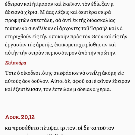
ἔδειραν καὶ ἠτίμασαν καὶ ἐκεῖνον, τὸν ἐδίωξαν μὲ
ἀδειανὰ χέρια. Μὲ ἄλλας λέξεις καὶ δευτέρα σειρὰ
προφητῶν ἀπεστάλη, ἀλλὰ ἀντὶ ἐκ τῆς διδασκαλίας
τούτων νὰ συνέλθουν οἱ ἄρχοντες τοῦ Ἰσραὴλ καὶ νὰ
στηριχθοῦν εἰς τὴν ὑπακοὴν πρὸς τὸν Θεὸν καὶ εἰς τὴν
ἐργασίαν τῆς ἀρετῆς, ἐκακομεταχειρίσθησαν καὶ
αὐτὴν τὴν σειρὰν περισσότερον ἀπὸ τὴν πρώτην.
Κολιτσάρα
Τότε ὁ οἰκοδεσπότης ἀπεφάσισε νὰ στείλῃ ἀκόμη εἰς
αὐτοὺς ἄλλον δοῦλον. Αὐτοὶ δέ, ἀφοῦ καὶ ἐκεῖνον ἔδειραν
καὶ ἐξευτέλισαν, τὸν ἔστειλαν μὲ ἀδειανὰ χέρια.
Λουκ. 20,12
καὶ προσέθετο πέμψαι τρίτον. οἱ δὲ καὶ τοῦτον