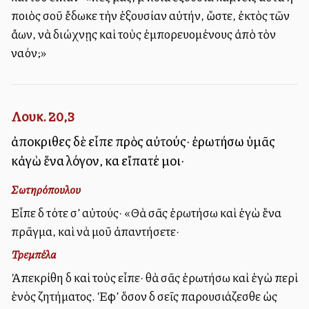
ποιὸς σοῦ ἔδωκε τὴν ἐξουσίαν αὐτήν, ὥστε, ἐκτὸς τῶν
ἄλλων, νὰ διώχνῃς καὶ τοὺς ἐμπορευομένους ἀπὸ τὸν
ναόν;»
Λουκ. 20,3
ἀποκριθεὶς δὲ εἶπε πρὸς αὐτούς· ἐρωτήσω ὑμᾶς
κἀγὼ ἕνα λόγον, καὶ εἴπατέ μοι·
Σωτηρόπουλου
Εἶπε δὲ τότε σ’ αὐτούς· «Θὰ σᾶς ἐρωτήσω καὶ ἐγὼ ἕνα
πρᾶγμα, καὶ νὰ μοῦ ἀπαντήσετε·
Τρεμπέλα
Ἀπεκρίθη δὲ καὶ τοὺς εἶπε· θὰ σᾶς ἐρωτήσω καὶ ἐγὼ περὶ
ἑνὸς ζητήματος. Ἐφ’ ὅσον δὲ σεῖς παρουσιάζεσθε ὡς