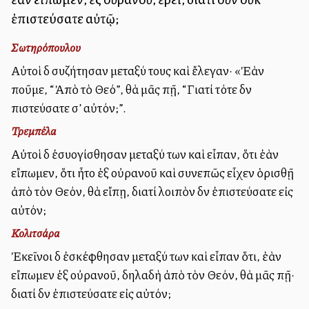
ἐπιστεύσατε αὐτῷ;
Σωτηρόπουλου
Αὐτοὶ δὲ συζήτησαν μεταξύ τους καὶ ἔλεγαν· «Ἐὰν
ποῦμε, “Ἀπὸ τὸ Θεό”, θὰ μᾶς πῇ, “Γιατί τότε δὲν
πιστεύσατε σ’ αὐτόν;”.
Τρεμπέλα
Αὐτοὶ δὲ ἐσυλλογίσθησαν μεταξύ των καὶ εἶπαν, ὅτι ἐὰν
εἴπωμεν, ὅτι ἦτο ἐξ οὐρανοῦ καὶ συνεπῶς εἶχεν ὁρισθῇ
ἀπὸ τὸν Θεόν, θὰ εἴπῃ, διατί λοιπὸν δὲν ἐπιστεύσατε εἰς
αὐτόν;
Κολιτσάρα
Ἐκεῖνοι δὲ ἐσκέφθησαν μεταξύ των καὶ εἶπαν ὅτι, ἐὰν
εἴπωμεν ἐξ οὐρανοῦ, δηλαδὴ ἀπὸ τὸν Θεόν, θὰ μᾶς πῇ·
διατί δὲν ἐπιστεύσατε εἰς αὐτόν;