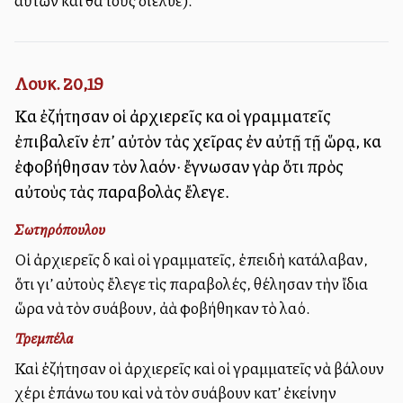
αὐτῶν καὶ θὰ τοὺς διέλυε).
Λουκ. 20,19
Καὶ ἐζήτησαν οἱ ἀρχιερεῖς καὶ οἱ γραμματεῖς
ἐπιβαλεῖν ἐπ’ αὐτὸν τὰς χεῖρας ἐν αὐτῇ τῇ ὥρᾳ, καὶ
ἐφοβήθησαν τὸν λαόν· ἔγνωσαν γὰρ ὅτι πρὸς
αὐτοὺς τὰς παραβολὰς ἔλεγε.
Σωτηρόπουλου
Οἱ ἀρχιερεῖς δὲ καὶ οἱ γραμματεῖς, ἐπειδὴ κατάλαβαν,
ὅτι γι’ αὐτοὺς ἔλεγε τὶς παραβολές, θέλησαν τὴν ἴδια
ὥρα νὰ τὸν συλλάβουν, ἀλλὰ φοβήθηκαν τὸ λαό.
Τρεμπέλα
Καὶ ἐζήτησαν oὶ ἀρχιερεῖς καὶ οἱ γραμματεῖς νὰ βάλουν
χέρι ἐπάνω του καὶ νὰ τὸν συλλάβουν κατ’ ἐκείνην