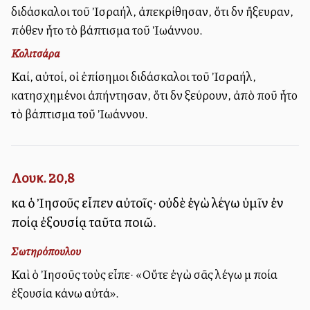
διδάσκαλοι τοῦ Ἰσραήλ, ἀπεκρίθησαν, ὅτι δὲν ἤξευραν,
πόθεν ἦτο τὸ βάπτισμα τοῦ Ἰωάννου.
Κολιτσάρα
Καί, αὐτοί, οἱ ἐπίσημοι διδάσκαλοι τοῦ Ἰσραήλ,
κατησχημένοι ἀπήντησαν, ὅτι δὲν ξεύρουν, ἀπὸ ποῦ ἦτο
τὸ βάπτισμα τοῦ Ἰωάννου.
Λουκ. 20,8
καὶ ὁ Ἰησοῦς εἶπεν αὐτοῖς· οὐδὲ ἐγὼ λέγω ὑμῖν ἐν
ποίᾳ ἐξουσίᾳ ταῦτα ποιῶ.
Σωτηρόπουλου
Καὶ ὁ Ἰησοῦς τοὺς εἶπε· «Οὔτε ἐγὼ σᾶς λέγω μὲ ποία
ἐξουσία κάνω αὐτά».