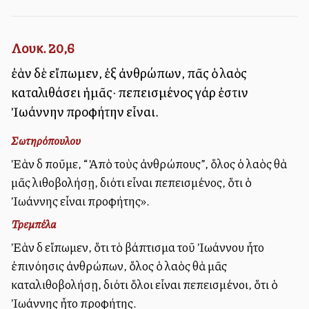
Λουκ. 20,6
ἐὰν δὲ εἴπωμεν, ἐξ ἀνθρώπων, πᾶς ὁ λαὸς
καταλιθάσει ἡμᾶς· πεπεισμένος γάρ ἐστιν
Ἰωάννην προφήτην εἶναι.
Σωτηρόπουλου
Ἐὰν δὲ ποῦμε, “Ἀπὸ τοὺς ἀνθρώπους”, ὅλος ὁ λαὸς θὰ
μᾶς λιθοβολήσῃ, διότι εἶναι πεπεισμένος, ὅτι ὁ
Ἰωάννης εἶναι προφήτης».
Τρεμπέλα
Ἐὰν δὲ εἴπωμεν, ὅτι τὸ βάπτισμα τοῦ Ἰωάννου ἦτο
ἐπινόησις ἀνθρώπων, ὅλος ὁ λαὸς θὰ μᾶς
καταλιθοβολήσῃ, διότι ὅλοι εἶναι πεπεισμένοι, ὅτι ὁ
Ἰωάννης ἦτο προφήτης.