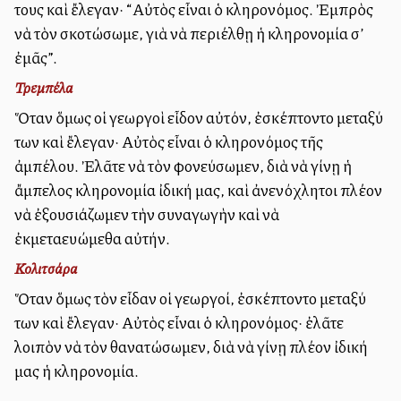
τους καὶ ἔλεγαν· “Αὐτὸς εἶναι ὁ κληρονόμος. Ἐμπρὸς
νὰ τὸν σκοτώσωμε, γιὰ νὰ περιέλθῃ ἡ κληρονομία σ’
ἐμᾶς”.
Τρεμπέλα
Ὅταν ὅμως οἱ γεωργοὶ εἶδον αὐτόν, ἐσκέπτοντο μεταξύ
των καὶ ἔλεγαν· Αὐτὸς εἶναι ὁ κληρονόμος τῆς
ἀμπέλου. Ἐλᾶτε νὰ τὸν φονεύσωμεν, διὰ νὰ γίνῃ ἡ
ἄμπελος κληρονομία ἰδική μας, καὶ ἀνενόχλητοι πλέον
νὰ ἐξουσιάζωμεν τὴν συναγωγὴν καὶ νὰ
ἐκμεταλλευώμεθα αὐτήν.
Κολιτσάρα
Ὅταν ὅμως τὸν εἶδαν οἱ γεωργοί, ἐσκέπτοντο μεταξύ
των καὶ ἔλεγαν· Αὐτὸς εἶναι ὁ κληρονόμος· ἐλᾶτε
λοιπὸν νὰ τὸν θανατώσωμεν, διὰ νὰ γίνῃ πλέον ἰδική
μας ἡ κληρονομία.