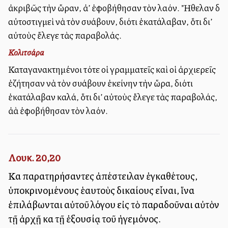
ἀκριβῶς τὴν ὥραν, ἀλλ’ ἐφοβήθησαν τὸν λαόν. Ἤθελαν δὲ
αὐτοστιγμεὶ νὰ τὸν συλλάβουν, διότι ἐκατάλαβαν, ὅτι δι’
αὐτοὺς ἔλεγε τὰς παραβολάς.
Κολιτσάρα
Καταγανακτημένοι τότε οἱ γραμματεῖς καὶ οἱ ἀρχιερεῖς
ἐζήτησαν νὰ τὸν συλλάβουν ἐκείνην τὴν ὥρα, διότι
ἐκατάλαβαν καλά, ὅτι δι’ αὐτοὺς ἔλεγε τὰς παραβολάς,
ἀλλὰ ἐφοβήθησαν τὸν λαόν.
Λουκ. 20,20
Καὶ παρατηρήσαντες ἀπέστειλαν ἐγκαθέτους,
ὑποκρινομένους ἑαυτοὺς δικαίους εἶναι, ἵνα
ἐπιλάβωνται αὐτοῦ λόγου εἰς τὸ παραδοῦναι αὐτὸν
τῇ ἀρχῇ καὶ τῇ ἐξουσίᾳ τοῦ ἡγεμόνος.