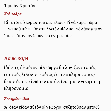
Ἰησοῦν Χριστόν.
Κολιτσάρα
Εἶπε τότε ὁ κύριος τοῦ ἀμπελιοῦ· Τί νὰ κάμω τώρα;
Ἕνα μοῦ μένει· θὰ στείλω τὸν υἱόν μου τὸν ἀγαπητόν.
Ἴσως, ὅταν τὸν ἴδουν, νὰ ἐντραποῦν.
Λουκ. 20,14
ἰδόντες δὲ αὐτὸν οἱ γεωργοὶ διελογίζοντο πρὸς
ἑαυτοὺς λέγοντες· οὗτός ἐστιν ὁ κληρονόμος·
δεῦτε ἀποκτείνωμεν αὐτόν, ἵνα ἡμῶν γένηται ἡ
κληρονομία.
Σωτηρόπουλου
Ἀλλ’ ὅταν εἶδαν αὐτὸν οἱ γεωργοί, συζητοῦσαν μεταξύ