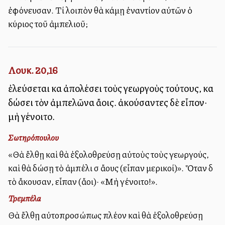
ἐφόνευσαν. Τί λοιπὸν θὰ κάμῃ ἐναντίον αὐτῶν ὁ
κύριος τοῦ ἀμπελιοῦ;
Λουκ. 20,16
ἐλεύσεται καὶ ἀπολέσει τοὺς γεωργοὺς τούτους, καὶ
δώσει τὸν ἀμπελῶνα ἄλλοις. ἀκούσαντες δὲ εἶπον·
μὴ γένοιτο.
Σωτηρόπουλου
«Θὰ ἔλθῃ καὶ θὰ ἐξολοθρεύσῃ αὐτοὺς τοὺς γεωργούς,
καὶ θὰ δώσῃ τὸ ἀμπέλι σὲ ἄλλους (εἶπαν μερικοί)». Ὅταν δὲ
τὸ ἄκουσαν, εἶπαν (ἄλλοι)· «Μὴ γένοιτο!».
Τρεμπέλα
Θὰ ἔλθῃ αὐτοπροσώπως πλέον καὶ θὰ ἐξολοθρεύσῃ