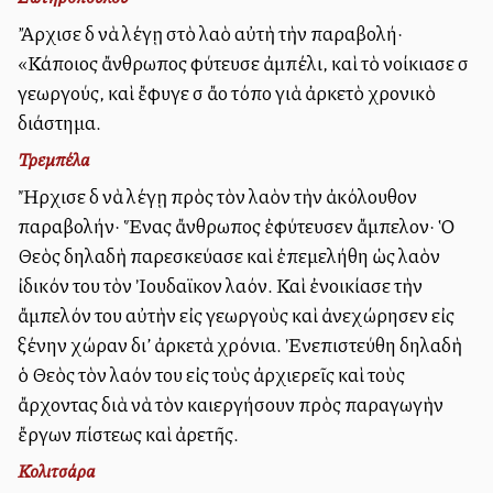
Ἄρχισε δὲ νὰ λέγῃ στὸ λαὸ αὐτὴ τὴν παραβολή·
«Κάποιος ἄνθρωπος φύτευσε ἀμπέλι, καὶ τὸ νοίκιασε σὲ
γεωργούς, καὶ ἔφυγε σὲ ἄλλο τόπο γιὰ ἀρκετὸ χρονικὸ
διάστημα.
Τρεμπέλα
Ἤρχισε δὲ νὰ λέγῃ πρὸς τὸν λαὸν τὴν ἀκόλουθον
παραβολήν· Ἕνας ἄνθρωπος ἐφύτευσεν ἄμπελον· Ὁ
Θεὸς δηλαδὴ παρεσκεύασε καὶ ἐπεμελήθη ὡς λαὸν
ἰδικόν του τὸν Ἰουδαϊκον λαόν. Καὶ ἐνοικίασε τὴν
ἄμπελόν του αὐτὴν εἰς γεωργοὺς καὶ ἀνεχώρησεν εἰς
ξένην χώραν δι’ ἀρκετὰ χρόνια. Ἐνεπιστεύθη δηλαδὴ
ὁ Θεὸς τὸν λαόν του εἰς τοὺς ἀρχιερεῖς καὶ τοὺς
ἄρχοντας διὰ νὰ τὸν καλλιεργήσουν πρὸς παραγωγὴν
ἔργων πίστεως καὶ ἀρετῆς.
Κολιτσάρα