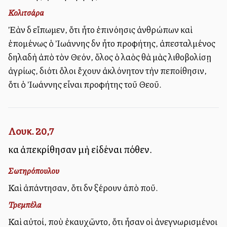
Κολιτσάρα
Ἐὰν δὲ εἴπωμεν, ὅτι ἦτο ἐπινόησις ἀνθρώπων καὶ
ἐπομένως ὁ Ἰωάννης δὲν ἦτο προφήτης, ἀπεσταλμένος
δηλαδὴ ἀπὸ τὸν Θεόν, ὅλος ὁ λαὸς θὰ μὰς λιθοβολίσῃ
ἀγρίως, διότι ὅλοι ἔχουν ἀκλόνητον τὴν πεποίθησιν,
ὅτι ὁ Ἰωάννης εἶναι προφήτης τοῦ Θεοῦ.
Λουκ. 20,7
καὶ ἀπεκρίθησαν μὴ εἰδέναι πόθεν.
Σωτηρόπουλου
Καὶ ἀπάντησαν, ὅτι δὲν ξέρουν ἀπὸ ποῦ.
Τρεμπέλα
Καὶ αὐτοί, ποὺ ἐκαυχῶντο, ὅτι ἦσαν oὶ ἀνεγνωρισμένοι