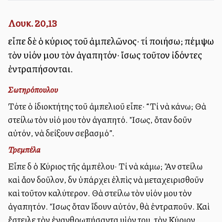
Λουκ. 20,13
εἶπε δὲ ὁ κύριος τοῦ ἀμπελῶνος· τί ποιήσω; πέμψω
τὸν υἱόν μου τὸν ἀγαπητόν· ἴσως τοῦτον ἰδόντες
ἐντραπήσονται.
Σωτηρόπουλου
Τότε ὁ ἰδιοκτήτης τοῦ ἀμπελιοῦ εἶπε· “Τί νὰ κάνω; Θὰ
στείλω τὸν υἱό μου τὸν ἀγαπητό. Ἴσως, ὅταν δοῦν
αὐτόν, νὰ δείξουν σεβασμό”.
Τρεμπέλα
Εἶπε δὲ ὁ Κύριος τῆς ἀμπέλου· Τί νὰ κάμω; Ἂν στείλω
καὶ ἄλλον δοῦλον, δὲν ὑπάρχει ἐλπὶς νὰ μεταχειρισθοῦν
καὶ τοῦτον καλύτερον. Θὰ στείλω τὸν υἱόν μου τὸν
ἀγαπητόν. Ἴσως ὅταν ἴδουν αὐτόν, θὰ ἐντραποῦν. Καὶ
ἔστειλε τὸν ἐνανθρωπήσαντα υἱόν του, τὸν Κύριον