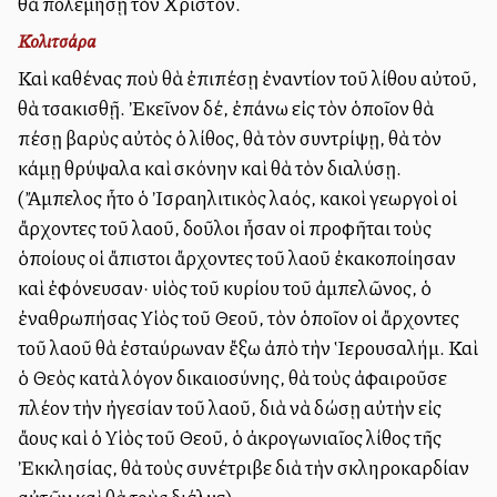
θὰ πολεμήσῃ τὸν Χριστόν.
Κολιτσάρα
Καὶ καθένας ποὺ θὰ ἐπιπέσῃ ἐναντίον τοῦ λίθου αὐτοῦ,
θὰ τσακισθῇ. Ἐκεῖνον δέ, ἐπάνω εἰς τὸν ὁποῖον θὰ
πέσῃ βαρὺς αὐτὸς ὁ λίθος, θὰ τὸν συντρίψῃ, θὰ τὸν
κάμῃ θρύψαλα καὶ σκόνην καὶ θὰ τὸν διαλύσῃ.
(Ἄμπελος ἦτο ὁ Ἰσραηλιτικὸς λαός, κακοὶ γεωργοὶ οἱ
ἄρχοντες τοῦ λαοῦ, δοῦλοι ἦσαν οἱ προφῆται τοὺς
ὁποίους οἱ ἄπιστοι ἄρχοντες τοῦ λαοῦ ἐκακοποίησαν
καὶ ἐφόνευσαν· υἱὸς τοῦ κυρίου τοῦ ἀμπελῶνος, ὁ
ἐναθρωπήσας Υἱὸς τοῦ Θεοῦ, τὸν ὁποῖον οἱ ἄρχοντες
τοῦ λαοῦ θὰ ἐσταύρωναν ἔξω ἀπὸ τὴν Ἱερουσαλήμ. Καὶ
ὁ Θεὸς κατὰ λόγον δικαιοσύνης, θὰ τοὺς ἀφαιροῦσε
πλέον τὴν ἠγεσίαν τοῦ λαοῦ, διὰ νὰ δώσῃ αὐτὴν εἰς
ἄλλους καὶ ὁ Υἱὸς τοῦ Θεοῦ, ὁ ἀκρογωνιαῖος λίθος τῆς
Ἐκκλησίας, θὰ τοὺς συνέτριβε διὰ τὴν σκληροκαρδίαν