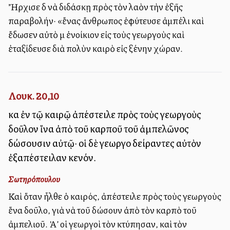
Ἤρχισε δὲ νὰ διδάσκῃ πρὸς τὸν λαὸν τὴν ἐξῆς
παραβολήν· «ἔνας ἄνθρωπος ἐφύτευσε ἀμπέλι καὶ
ἔδωσεν αὐτὸ μὲ ἐνοίκιον εἰς τοὺς γεωργοὺς καὶ
ἐταξίδευσε διὰ πολὺν καιρὸ εἰς ξένην χώραν.
Λουκ. 20,10
καὶ ἐν τῷ καιρῷ ἀπέστειλε πρὸς τοὺς γεωργοὺς
δοῦλον ἵνα ἀπὸ τοῦ καρποῦ τοῦ ἀμπελῶνος
δώσουσιν αὐτῷ· οἱ δὲ γεωργοὶ δείραντες αὐτὸν
ἐξαπέστειλαν κενόν.
Σωτηρόπουλου
Καὶ ὅταν ἦλθε ὁ καιρός, ἀπέστειλε πρὸς τοὺς γεωργοὺς
ἕνα δοῦλο, γιὰ νὰ τοῦ δώσουν ἀπὸ τὸν καρπὸ τοῦ
ἀμπελιοῦ. Ἀλλ’ οἱ γεωργοὶ τὸν κτύπησαν, καὶ τὸν