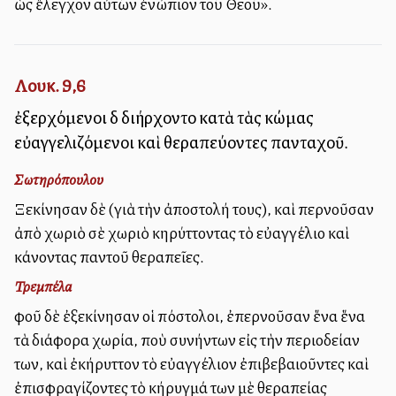
ὡς ἔλεγχον αὐτῶν ἐνώπιον τοῦ Θεοῦ».
Λουκ. 9,6
ἐξερχόμενοι δὲ διήρχοντο κατὰ τὰς κώμας
εὐαγγελιζόμενοι καὶ θεραπεύοντες πανταχοῦ.
Σωτηρόπουλου
Ξεκίνησαν δὲ (γιὰ τὴν ἀποστολή τους), καὶ περνοῦσαν
ἀπὸ χωριὸ σὲ χωριὸ κηρύττοντας τὸ εὐαγγέλιο καὶ
κάνοντας παντοῦ θεραπεῖες.
Τρεμπέλα
Ἀφοῦ δὲ ἐξεκίνησαν οἱ Ἀπόστολοι, ἐπερνοῦσαν ἕνα ἕνα
τὰ διάφορα χωρία, ποὺ συνήντων εἰς τὴν περιοδείαν
των, καὶ ἐκήρυττον τὸ εὐαγγέλιον ἐπιβεβαιοῦντες καὶ
ἐπισφραγίζοντες τὸ κήρυγμά των μὲ θεραπείας