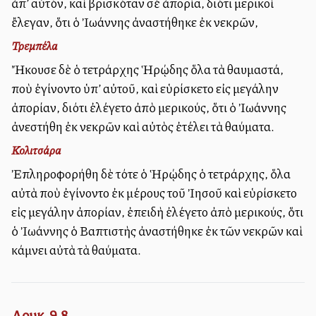
ἀπ’ αὐτόν, καὶ βρισκόταν σὲ ἀπορία, διότι μερικοὶ
ἔλεγαν, ὅτι ὁ Ἰωάννης ἀναστήθηκε ἐκ νεκρῶν,
Τρεμπέλα
Ἤκουσε δὲ ὁ τετράρχης Ἡρῴδης ὅλα τὰ θαυμαστά,
ποὺ ἐγίνοντο ὑπ’ αὐτοῦ, καὶ εὑρίσκετο εἰς μεγάλην
ἀπορίαν, διότι ἐλέγετο ἀπὸ μερικούς, ὅτι ὁ Ἰωάννης
ἀνεστήθη ἐκ νεκρῶν καὶ αὐτὸς ἐτέλει τὰ θαύματα.
Κολιτσάρα
Ἐπληροφορήθη δὲ τότε ὁ Ἡρῴδης ὁ τετράρχης, ὅλα
αὐτὰ ποὺ ἐγίνοντο ἐκ μέρους τοῦ Ἰησοῦ καὶ εὑρίσκετο
εἰς μεγάλην ἀπορίαν, ἐπειδὴ ἐλέγετο ἀπὸ μερικούς, ὅτι
ὁ Ἰωάννης ὁ Βαπτιστὴς ἀναστήθηκε ἐκ τῶν νεκρῶν καὶ
κάμνει αὐτὰ τὰ θαύματα.
Λουκ. 9,8