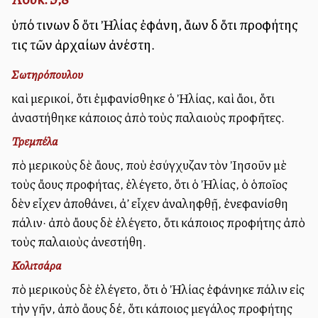
ὑπό τινων δὲ ὅτι Ἠλίας ἐφάνη, ἄλλων δὲ ὅτι προφήτης
τις τῶν ἀρχαίων ἀνέστη.
Σωτηρόπουλου
καὶ μερικοί, ὅτι ἐμφανίσθηκε ὁ Ἠλίας, καὶ ἄλλοι, ὅτι
ἀναστήθηκε κάποιος ἀπὸ τοὺς παλαιοὺς προφῆτες.
Τρεμπέλα
Ἀπὸ μερικοὺς δὲ ἄλλους, ποὺ ἐσύγχυζαν τὸν Ἰησοῦν μὲ
τοὺς ἄλλους προφήτας, ἐλέγετο, ὅτι ὁ Ἠλίας, ὁ ὁποῖος
δὲν εἶχεν ἀποθάνει, ἀλλ’ εἶχεν ἀναληφθῇ, ἐνεφανίσθη
πάλιν· ἀπὸ ἄλλους δὲ ἐλέγετο, ὅτι κάποιος προφήτης ἀπὸ
τοὺς παλαιοὺς ἀνεστήθη.
Κολιτσάρα
Ἀπὸ μερικοὺς δὲ ἐλέγετο, ὅτι ὁ Ἠλίας ἐφάνηκε πάλιν εἰς
τὴν γῆν, ἀπὸ ἄλλους δέ, ὅτι κάποιος μεγάλος προφήτης