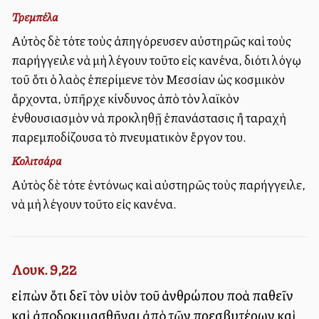
Τρεμπέλα
Αὐτὸς δὲ τότε τοὺς ἀπηγόρευσεν αὐστηρῶς καὶ τοὺς
παρήγγειλε νὰ μὴ λέγουν τοῦτο εἰς κανένα, διότι λόγῳ
τοῦ ὅτι ὁ λαὸς ἐπερίμενε τὸν Μεσσίαν ὡς κοσμικὸν
ἄρχοντα, ὑπῆρχε κίνδυνος ἀπὸ τὸν λαϊκὸν
ἐνθουσιασμὸν νὰ προκληθῇ ἐπανάστασις ἢ ταραχὴ
παρεμποδίζουσα τὸ πνευματικὸν ἔργον του.
Κολιτσάρα
Αὐτὸς δὲ τότε ἐντόνως καὶ αὐστηρῶς τοὺς παρήγγειλε,
νὰ μὴ λέγουν τοῦτο εἰς κανένα.
Λουκ. 9,22
εἰπὼν ὅτι δεῖ τὸν υἱὸν τοῦ ἀνθρώπου πολλὰ παθεῖν
καὶ ἀποδοκιμασθῆναι ἀπὸ τῶν πρεσβυτέρων καὶ