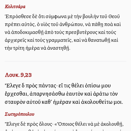
Κολιτσάρα
Ἐπρόσθεσε δὲ ὅτι σύμφωνα μὲ τὴν βουλὴν τοῦ Θεοῦ
πρέπει αὐτός, ὁ υἱὸς τοῦ ἀνθρώπου, νὰ πάθῃ πολλὰ καὶ
νὰ ἀποδοκιμασθῇ ἀπὸ τοὺς πρεσβυτέρους καὶ τοὺς
ἀρχιερεῖς καὶ τοὺς γραμματεῖς, καὶ νὰ θανατωθῇ καὶ
τὴν τρίτη ἡμέρα νὰ ἀναστηθῇ.
Λουκ. 9,23
Ἔλεγε δὲ πρὸς πάντας· εἴ τις θέλει ὀπίσω μου
ἔρχεσθαι, ἀπαρνησάσθω ἑαυτὸν καὶ ἀράτω τὸν
σταυρὸν αὐτοῦ καθ’ ἡμέραν καὶ ἀκολουθείτω μοι.
Σωτηρόπουλου
Ἔλεγε δὲ πρὸς ὅλους· «Ὅποιος θέλει νὰ μὲ ἀκολουθῇ,