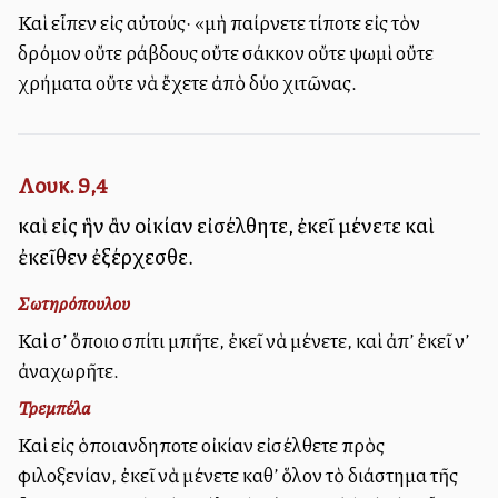
Καὶ εἶπεν εἰς αὐτούς· «μὴ παίρνετε τίποτε εἰς τὸν
δρόμον οὔτε ράβδους οὔτε σάκκον οὔτε ψωμὶ οὔτε
χρήματα οὔτε νὰ ἔχετε ἀπὸ δύο χιτῶνας.
Λουκ. 9,4
καὶ εἰς ἣν ἂν οἰκίαν εἰσέλθητε, ἐκεῖ μένετε καὶ
ἐκεῖθεν ἐξέρχεσθε.
Σωτηρόπουλου
Καὶ σ’ ὅποιο σπίτι μπῆτε, ἐκεῖ νὰ μένετε, καὶ ἀπ’ ἐκεῖ ν’
ἀναχωρῆτε.
Τρεμπέλα
Καὶ εἰς ὁποιανδηποτε οἰκίαν εἰσέλθετε πρὸς
φιλοξενίαν, ἐκεῖ νὰ μένετε καθ’ ὅλον τὸ διάστημα τῆς