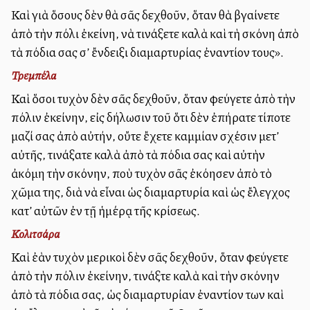
Καὶ γιὰ ὅσους δὲν θὰ σᾶς δεχθοῦν, ὅταν θὰ βγαίνετε
ἀπὸ τὴν πόλι ἐκείνη, νὰ τινάξετε καλὰ καὶ τὴ σκόνη ἀπὸ
τὰ πόδια σας σ’ ἔνδειξι διαμαρτυρίας ἐναντίον τους».
Τρεμπέλα
Καὶ ὅσοι τυχὸν δὲν σᾶς δεχθοῦν, ὅταν φεύγετε ἀπὸ τὴν
πόλιν ἐκείνην, εἰς δήλωσιν τοῦ ὅτι δὲν ἐπήρατε τίποτε
μαζί σας ἀπὸ αὐτήν, οὔτε ἔχετε καμμίαν σχέσιν μετ’
αὐτῆς, τινάξατε καλὰ ἀπὸ τὰ πόδια σας καὶ αὐτὴν
ἀκόμη τὴν σκόνην, ποὺ τυχὸν σᾶς ἐκόλλησεν ἀπὸ τὸ
χῶμα της, διὰ νὰ εἶναι ὡς διαμαρτυρία καὶ ὡς ἔλεγχος
κατ’ αὐτῶν ἐν τῇ ἡμέρᾳ τῆς κρίσεως.
Κολιτσάρα
Καὶ ἐὰν τυχὸν μερικοὶ δὲν σᾶς δεχθοῦν, ὅταν φεύγετε
ἀπὸ τὴν πόλιν ἐκείνην, τινάξτε καλὰ καὶ τὴν σκόνην
ἀπὸ τὰ πόδια σας, ὡς διαμαρτυρίαν ἐναντίον των καὶ