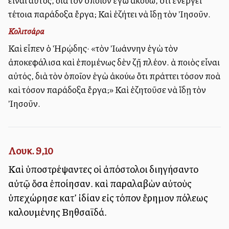
εἶναι αὐτός, διὰ τὸν ὁποῖον ἐγὼ ἀκούω, ὅτι ἐνεργεῖ
τέτοια παράδοξα ἔργα; Καὶ ἐζήτει νὰ ἴδῃ τὸν Ἰησοῦν.
Κολιτσάρα
Καὶ εἶπεν ὁ Ἡρῴδης· «τὸν Ἰωάννην ἐγὼ τὸν
ἀποκεφάλισα καὶ ἐπομένως δὲν ζῇ πλέον. Ἀλλὰ ποιὸς εἶναι
αὐτός, διὰ τὸν ὁποῖον ἐγὼ ἀκούω ὅτι πράττει τόσον πολλὰ
καὶ τόσον παράδοξα ἔργα;» Καὶ ἐζητοῦσε νὰ ἵδῃ τὸν
Ἰησοῦν.
Λουκ. 9,10
Καὶ ὑποστρέψαντες οἱ ἀπόστολοι διηγήσαντο
αὐτῷ ὅσα ἐποίησαν. καὶ παραλαβὼν αὐτοὺς
ὑπεχώρησε κατ’ ἰδίαν εἰς τόπον ἔρημον πόλεως
καλουμένης Βηθσαϊδά.