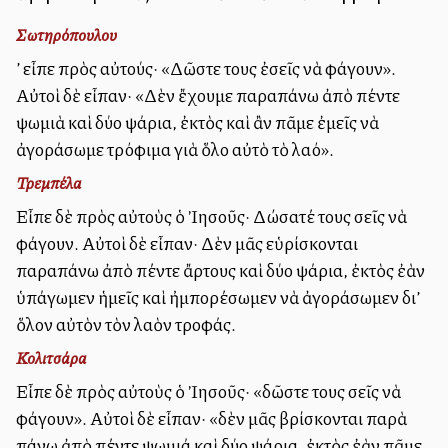
Σωτηρόπουλου
Ἀλλ’ εἶπε πρὸς αὐτούς· «Δῶστε τους ἐσεῖς νὰ φάγουν».
Αὐτοὶ δὲ εἶπαν· «Δὲν ἔχουμε παραπάνω ἀπὸ πέντε
ψωμιὰ καὶ δύο ψάρια, ἐκτὸς καὶ ἂν πᾶμε ἐμεῖς νὰ
ἀγοράσωμε τρόφιμα γιὰ ὅλο αὐτὸ τὸ λαό».
Τρεμπέλα
Εἶπε δὲ πρὸς αὐτοὺς ὁ Ἰησοῦς· Δώσατέ τους σεῖς νὰ
φάγουν. Αὐτοὶ δὲ εἶπαν· Δὲν μᾶς εὑρίσκονται
παραπάνω ἀπὸ πέντε ἄρτους καὶ δύο ψάρια, ἐκτὸς ἐὰν
ὑπάγωμεν ἡμεῖς καὶ ἠμπορέσωμεν νὰ ἀγοράσωμεν δι’
ὅλον αὐτὸν τὸν λαὸν τροφάς.
Κολιτσάρα
Εἶπε δὲ πρὸς αὐτοὺς ὁ Ἰησοῦς· «δῶστε τους σεῖς νὰ
φάγουν». Αὐτοὶ δὲ εἶπαν· «δὲν μᾶς βρίσκονται παρὰ
πάνω ἀπὸ πέντε ψωμιά καὶ δύο ψάρια, ἐκτὸς ἐὰν πᾶμε