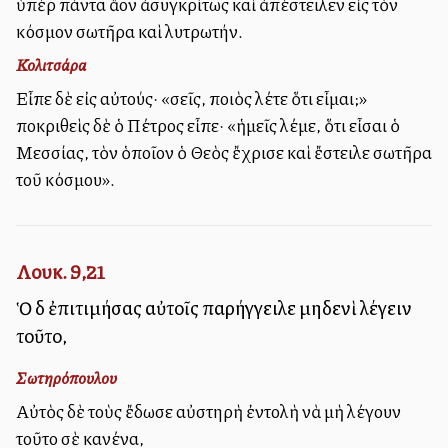
ὑπὲρ πάντα ἄλλον ἀσυγκρίτως καὶ ἀπέστειλεν εἰς τὸν
κόσμον σωτῆρα καὶ λυτρωτήν.
Κολιτσάρα
Εἶπε δὲ εἰς αὐτούς· «σεῖς, ποιὸς λέτε ὅτι εἶμαι;»
Ἀποκριθεὶς δὲ ὁ Πέτρος εἶπε· «ἡμεῖς λέμε, ὅτι εἶσαι ὁ
Μεσσίας, τὸν ὁποῖον ὁ Θεὸς ἔχρισε καὶ ἔστειλε σωτῆρα
τοῦ κόσμου».
Λουκ. 9,21
Ὁ δὲ ἐπιτιμήσας αὐτοῖς παρήγγειλε μηδενὶ λέγειν
τοῦτο,
Σωτηρόπουλου
Αὐτὸς δὲ τοὺς ἔδωσε αὐστηρὴ ἐντολὴ νὰ μὴ λέγουν
τοῦτο σὲ κανένα,