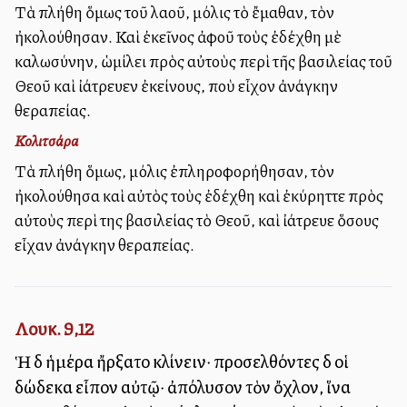
Τὰ πλήθη ὅμως τοῦ λαοῦ, μόλις τὸ ἔμαθαν, τὸν
ἠκολούθησαν. Καὶ ἐκεῖνος ἀφοῦ τοὺς ἐδέχθη μὲ
καλωσύνην, ὡμίλει πρὸς αὐτοὺς περὶ τῆς βασιλείας τοῦ
Θεοῦ καὶ ἰάτρευεν ἐκείνους, ποὺ εἶχον ἀνάγκην
θεραπείας.
Κολιτσάρα
Τὰ πλήθη ὅμως, μόλις ἐπληροφορήθησαν, τὸν
ἠκολούθησα καὶ αὐτὸς τοὺς ἐδέχθη καὶ ἐκύρηττε πρὸς
αὐτοὺς περὶ της βασιλείας τὸ Θεοῦ, καὶ ἰάτρευε ὅσους
εἶχαν ἀνάγκην θεραπείας.
Λουκ. 9,12
Ἡ δὲ ἡμέρα ἤρξατο κλίνειν· προσελθόντες δὲ οἱ
δώδεκα εἶπον αὐτῷ· ἀπόλυσον τὸν ὄχλον, ἵνα