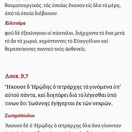
θαυματουργικάς, τὰς ὁποίας ἔκαναν εἰς ὅλα τὰ μέρη,
ἀπὸ τὰ ὁποῖα διέβαινον.
Κολιτσάρα
Ἀφοῦ δὲ ἐξεκίνησαν οἱ Ἀπόστολοι, διήρχοντο τὸ ἕνα μετὰ
τὸ ἄλλο τὰ χωριά, κηρύττοντες τὸ Εὐαγγέλιον καὶ
θεραπεύοντες παντοὺ τοὺς ἀσθενεῖς.
Λουκ. 9,7
Ἤκουσε δὲ Ἡρῴδης ὁ τετράρχης τὰ γινόμενα ὑπ’
αὐτοῦ πάντα, καὶ διηπόρει διὰ τὸ λέγεσθαι ὑπό
τινων ὅτι Ἰωάννης ἐγήγερται ἐκ τῶν νεκρῶν,
Σωτηρόπουλου
Ἄκουσε δὲ ὁ Ἡρῴδης ὁ τετράρχης ὅλα ὅσα γίνονταν