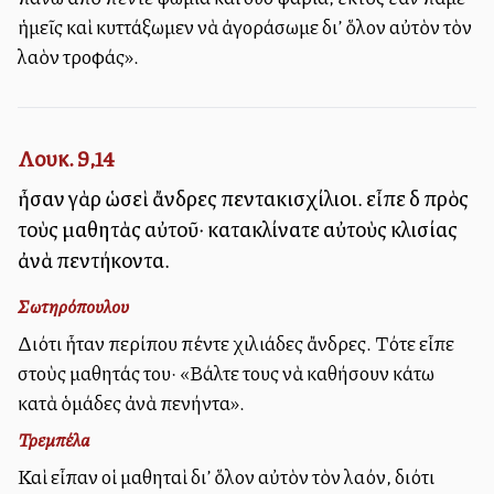
ἡμεῖς καὶ κυττάξωμεν νὰ ἀγοράσωμε δι’ ὅλον αὐτὸν τὸν
λαὸν τροφάς».
Λουκ. 9,14
ἦσαν γὰρ ὡσεὶ ἄνδρες πεντακισχίλιοι. εἶπε δὲ πρὸς
τοὺς μαθητὰς αὐτοῦ· κατακλίνατε αὐτοὺς κλισίας
ἀνὰ πεντήκοντα.
Σωτηρόπουλου
Διότι ἦταν περίπου πέντε χιλιάδες ἄνδρες. Τότε εἶπε
στοὺς μαθητάς του· «Βάλτε τους νὰ καθήσουν κάτω
κατὰ ὁμάδες ἀνὰ πενήντα».
Τρεμπέλα
Καὶ εἶπαν οἱ μαθηταὶ δι’ ὅλον αὐτὸν τὸν λαόν, διότι