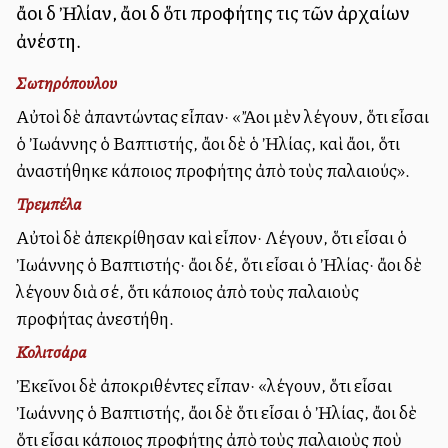
ἄλλοι δὲ Ἠλίαν, ἄλλοι δὲ ὅτι προφήτης τις τῶν ἀρχαίων
ἀνέστη.
Σωτηρόπουλου
Αὐτοὶ δὲ ἀπαντώντας εἶπαν· «Ἄλλοι μὲν λέγουν, ὅτι εἶσαι
ὁ Ἰωάννης ὁ Βαπτιστής, ἄλλοι δὲ ὁ Ἠλίας, καὶ ἄλλοι, ὅτι
ἀναστήθηκε κάποιος προφήτης ἀπὸ τοὺς παλαιούς».
Τρεμπέλα
Αὐτοὶ δὲ ἀπεκρίθησαν καὶ εἶπον· Λέγουν, ὅτι εἶσαι ὁ
Ἰωάννης ὁ Βαπτιστής· ἄλλοι δέ, ὅτι εἶσαι ὁ Ἠλίας· ἄλλοι δὲ
λέγουν διὰ σέ, ὅτι κάποιος ἀπὸ τοὺς παλαιοὺς
προφήτας ἀνεστήθη.
Κολιτσάρα
Ἐκεῖνοι δὲ ἀποκριθέντες εἶπαν· «λέγουν, ὅτι εἶσαι
Ἰωάννης ὁ Βαπτιστής, ἄλλοι δὲ ὅτι εἶσαι ὁ Ἠλίας, ἄλλοι δὲ
ὅτι εἶσαι κάποιος προφήτης ἀπὸ τοὺς παλαιοὺς ποὺ