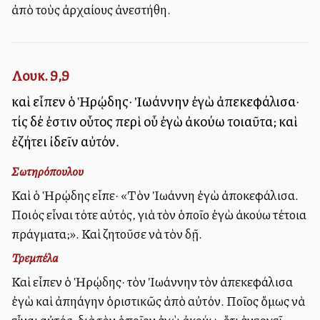
ἀπὸ τοὺς ἀρχαίους ἀνεστήθη.
Λουκ. 9,9
καὶ εἶπεν ὁ Ἡρῴδης· Ἰωάννην ἐγὼ ἀπεκεφάλισα·
τίς δέ ἐστιν οὗτος περὶ οὗ ἐγὼ ἀκούω τοιαῦτα; καὶ
ἐζήτει ἰδεῖν αὐτόν.
Σωτηρόπουλου
Καὶ ὁ Ἡρῴδης εἶπε· «Τὸν Ἰωάννη ἐγὼ ἀποκεφάλισα.
Ποιός εἶναι τότε αὐτός, γιὰ τὸν ὁποῖο ἐγὼ ἀκούω τέτοια
πράγματα;». Καὶ ζητοῦσε νὰ τὸν δῇ.
Τρεμπέλα
Καὶ εἶπεν ὁ Ἡρῴδης· τὸν Ἰωάννην τὸν ἀπεκεφάλισα
ἐγὼ καὶ ἀπηλλάγην ὁριστικῶς ἀπὸ αὐτόν. Ποῖος ὅμως νὰ