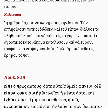
τόπον.
Κολιτσάρα
Ἀλλ’ ἡ ἡμέρα ἤρχισε νὰ κλίνῃ πρὸς τὴν δύσιν. Τὸν
ἐπλησίασαν τότε οἱ δώδεκα καὶ τοῦ εἶπαν· διάλυσε τὰ
πλήθη τοῦ λαοῦ, διὰ νὰ πᾶνε εἰς τὰ γύρω χωριά καὶ τίς
ἀγροτικὲς κατοικίες νὰ καταλύσουν καὶ νὰ εὔρουν
τροφάς, διὰ νὰ φάγουν, διότι ἐδῶ εὑρισκόμεθα εἰς
ἔρημον τόπον».
Λουκ. 9,13
εἶπε δὲ πρὸς αὐτούς· δότε αὐτοῖς ὑμεῖς φαγεῖν. οἱ δὲ
εἶπον· οὐκ εἰσὶν ἡμῖν πλεῖον ἢ πέντε ἄρτοι καὶ
ἰχθύες δύο, εἰ μήτι πορευθέντες ἡμεῖς
ἀγοράσωμεν εἰς πάντα τὸν λαὸν τοῦτον βρώματα·