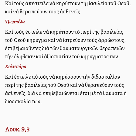
Καὶ τοὺς ἀπέστειλε νὰ κηρύττουν τὴ βασιλεία τοῦ Θεοῦ,
καὶ νὰ θεραπεύουν τοὺς ἀσθενεῖς.
Τρεμπέλα
Καὶ τοὺς ἔστειλε νὰ κηρύττουν τὸ περὶ τῆς βασιλείας
τοῦ Θεοῦ κήρυγμα καὶ νὰ ἰατρεύουν τοὺς ἀρρώστους,
ἐπιβεβαιοῦντες διὰ τῶν θαυματουργικῶν θεραπειῶν
τὴν ἀλήθειαν καὶ ἀξιοπιστίαν τοῦ κηρύγματός των.
Κολιτσάρα
Καὶ ἔστειλε αὐτοὺς νὰ κηρύσσουν τὴν διδασκαλίαν
περὶ της βασιλείας τοῦ Θεοῦ καὶ νὰ θεραπεύουν τοὺς
ἀσθενεῖς, διὰ νὰ ἐπιβεβαιώνεται ἔτσι μὲ τὰ θαύματα ἡ
διδασκαλία των.
Λουκ. 9,3