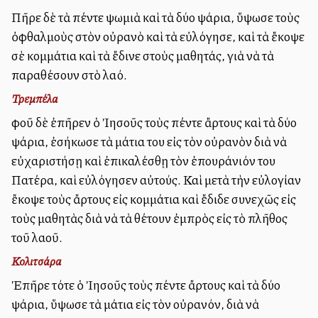
Πῆρε δὲ τὰ πέντε ψωμιὰ καὶ τὰ δύο ψάρια, ὕψωσε τοὺς
ὀφθαλμοὺς στὸν οὐρανὸ καὶ τὰ εὐλόγησε, καὶ τὰ ἔκοψε
σὲ κομμάτια καὶ τὰ ἔδινε στοὺς μαθητάς, γιὰ νὰ τὰ
παραθέσουν στὸ λαό.
Τρεμπέλα
Ἀφοῦ δὲ ἐπῆρεν ὁ Ἰησοῦς τοὺς πέντε ἄρτους καὶ τὰ δύο
ψάρια, ἐσήκωσε τὰ μάτια του εἰς τὸν οὐρανὸν διὰ νὰ
εὐχαριστήσῃ καὶ ἐπικαλέσθῃ τὸν ἐπουράνιόν του
Πατέρα, καὶ εὐλόγησεν αὐτούς. Καὶ μετὰ τὴν εὐλογίαν
ἔκοψε τοὺς ἄρτους εἰς κομμάτια καὶ ἔδιδε συνεχῶς εἰς
τοὺς μαθητὰς διὰ νὰ τὰ θέτουν ἐμπρὸς εἰς τὸ πλῆθος
τοῦ λαοῦ.
Κολιτσάρα
Ἐπῆρε τότε ὁ Ἰησοῦς τοὺς πέντε ἄρτους καὶ τὰ δύο
ψάρια, ὕψωσε τὰ μάτια εἰς τὸν οὐρανόν, διὰ νὰ