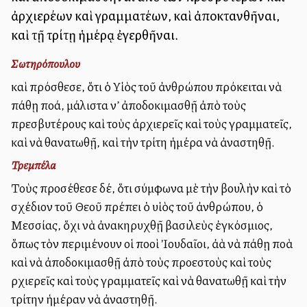
ἀρχιερέων καὶ γραμματέων, καὶ ἀποκτανθῆναι,
καὶ τῇ τρίτῃ ἡμέρᾳ ἐγερθῆναι.
Σωτηρόπουλου
καὶ πρόσθεσε, ὅτι ὁ Υἱὸς τοῦ ἀνθρώπου πρόκειται νὰ
πάθῃ πολλά, μάλιστα ν’ ἀποδοκιμασθῇ ἀπὸ τοὺς
πρεσβυτέρους καὶ τοὺς ἀρχιερεῖς καὶ τοὺς γραμματεῖς,
καὶ νὰ θανατωθῇ, καὶ τὴν τρίτη ἡμέρα νὰ ἀναστηθῇ.
Τρεμπέλα
Τοὺς προσέθεσε δέ, ὅτι σύμφωνα μὲ τὴν βουλὴν καὶ τὸ
σχέδιον τοῦ Θεοῦ πρέπει ὁ υἱὸς τοῦ ἀνθρώπου, ὁ
Μεσσίας, ὅχι νὰ ἀνακηρυχθῇ βασιλεὺς ἐγκόσμιος,
ὅπως τὸν περιμένουν οἱ πολλοὶ Ἰουδαῖοι, ἀλλὰ νὰ πάθῃ πολλὰ
καὶ νὰ ἀποδοκιμασθῇ ἀπὸ τοὺς προεστοὺς καὶ τοὺς
Ἀρχιερεῖς καὶ τοὺς γραμματεῖς καὶ νὰ θανατωθῇ καὶ τὴν
τρίτην ἡμέραν νὰ ἀναστηθῇ.