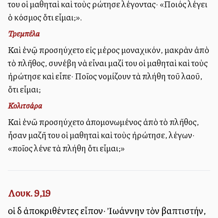
του οἱ μαθηταὶ καὶ τοὺς ρώτησε λέγοντας· «Ποιός λέγει
ὁ κόσμος ὅτι εἶμαι;».
Τρεμπέλα
Καὶ ἐνῷ προσηύχετο εἰς μέρος μοναχικόν, μακρὰν ἀπὸ
τὸ πλῆθος, συνέβη νὰ εἶναι μαζί του οἱ μαθηταὶ καὶ τοὺς
ἠρώτησε καὶ εἶπε· Ποῖος νομίζουν τὰ πλήθη τοῦ λαοῦ,
ὅτι εἶμαι;
Κολιτσάρα
Καὶ ἐνῶ προσηύχετο ἀπομονωμένος ἀπὸ τὸ πλῆθος,
ἦσαν μαζῆ του οἱ μαθηταὶ καὶ τοὺς ἠρώτησε, λέγων·
«ποῖος λένε τὰ πλήθη ὅτι εἶμαι;»
Λουκ. 9,19
οἱ δὲ ἀποκριθέντες εἶπον· Ἰωάννην τὸν βαπτιστήν,