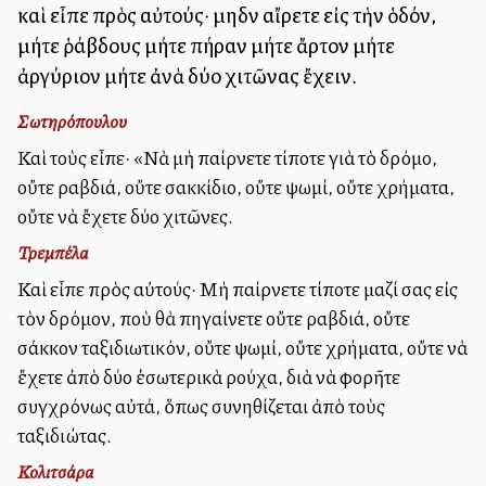
καὶ εἶπε πρὸς αὐτούς· μηδὲν αἴρετε εἰς τὴν ὁδόν,
μήτε ῥάβδους μήτε πήραν μήτε ἄρτον μήτε
ἀργύριον μήτε ἀνὰ δύο χιτῶνας ἔχειν.
Σωτηρόπουλου
Καὶ τοὺς εἶπε· «Νὰ μὴ παίρνετε τίποτε γιὰ τὸ δρόμο,
οὔτε ραβδιά, οὔτε σακκίδιο, οὔτε ψωμί, οὔτε χρήματα,
οὔτε νὰ ἔχετε δύο χιτῶνες.
Τρεμπέλα
Καὶ εἶπε πρὸς αὐτούς· Μὴ παίρνετε τίποτε μαζί σας εἰς
τὸν δρόμον, ποὺ θὰ πηγαίνετε οὔτε ραβδιά, οὔτε
σάκκον ταξιδιωτικόν, οὔτε ψωμί, οὔτε χρήματα, οὔτε νὰ
ἔχετε ἀπὸ δύο ἐσωτερικὰ ρούχα, διὰ νὰ φορῆτε
συγχρόνως αὐτά, ὅπως συνηθίζεται ἀπὸ τοὺς
ταξιδιώτας.
Κολιτσάρα