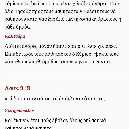
εὑρίσκοντο ἐκεῖ περίπου πέντε χιλιάδες ἄνδρες. Εἶπε
δὲ ὁ Ἰησοῦς πρὸς τοὺς μαθητάς του· Βάλετέ τους νὰ
καθήσουν κατὰ παρέας ἀπὸ πεντήκοντα ἀνθρώπους ἡ
κάθε ὁμάδα.
Κολιτσάρα
Διότι οἱ ἄνδρες μόνον ἦσαν περίπου πέντε χιλιάδες.
Εἶπε δὲ πρὸς τοὺς μαθητάς του ὁ Κύριος· «βάλτε τους
νὰ καθίσουν καθ’ ὁμάδας ἀπὸ πενῆντα, πενῆντα».
Λουκ. 9,15
καὶ ἐποίησαν οὕτω καὶ ἀνέκλιναν ἅπαντας.
Σωτηρόπουλου
Καὶ ἔκαναν ἔτσι, τοὺς ἔβαλαν ὅλους δηλαδὴ νὰ
καθήσουν γιὰ φαγητό.