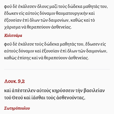
Ἀφοῦ δὲ ἐκάλεσεν ὅλους μαζὶ τοὺς δώδεκα μαθητάς του,
ἔδωκεν εἰς αὐτοὺς δύναμιν θαυματουργικὴν καὶ
ἐξουσίαν ἐπὶ ὅλων τῶν δαιμονίων, καθὼς καὶ τὸ
χάρισμα νὰ θεραπεύουν ἀσθενείας.
Κολιτσάρα
Ἀφοῦ δὲ ἐκάλεσε τοὺς δώδεκα μαθητάς του, ἔδωσεν εἰς
αὐτοὺς δύναμιν καὶ ἐξουσίαν ἐπὶ ὅλων τῶν δαιμονίων,
καθὼς ἐπίσης καὶ νὰ θεραπεύουν ἀσθενείας.
Λουκ. 9,2
καὶ ἀπέστειλεν αὐτοὺς κηρύσσειν τὴν βασιλείαν
τοῦ Θεοῦ καὶ ἰᾶσθαι τοὺς ἀσθενοῦντας,
Σωτηρόπουλου