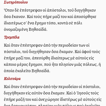
Σωτηρόπουλου
Ὅταν δὲ ἐπέστρεψαν οἱ ἀπόστολοι, τοῦ διηγήθηκαν
ὅσα ἔκαναν. Καὶ τοὺς πῆρε μαζί του καὶ ἀποσύρθηκε
ἰδιαιτέρως σ’ ἕνα ἔρημο τόπο, κοντὰ σὲ πόλι
ὀνομαζομένη Βηθσαϊδά.
Τρεμπέλα
Καὶ ὅταν ἐπέστρεψαν ἀπὸ τὴν περιοδείαν των οἱ
Ἀπόστολοι, τοῦ διηγήθησαν ὅσα ἔκαμαν. Καὶ ἀφοῦ τοὺς
ἐπῆρε μαζί του, ἀπεσύρθη ἰδιαίτερως μὲ αὐτοὺς εἰς
κάποιο μέρος ἔρημον, ποὺ ἦτο πλησίον μιᾶς πόλεως, ἡ
ὁποία ἐκαλεῖτο Βηθσαϊδά.
Κολιτσάρα
Καὶ ὅταν ἐπέστρεψαν ἀπὸ τὴν περιοδείαν οἱ Ἀπόστολοι,
διηγήθηκαν εἰς αὐτὸν ὅσα ἔκαμαν. Καὶ ὁ Ἰησοῦς τοὺς
ἐπῆρε μαζῆ του καὶ ἀνεχώρησε ἰδιετέρως μὲ αὐτοὺς εἰς
ἕνα ἔρημον τόπον, πλησίον μιᾶς πόλεως ποὺ ἐκαλεῖτο