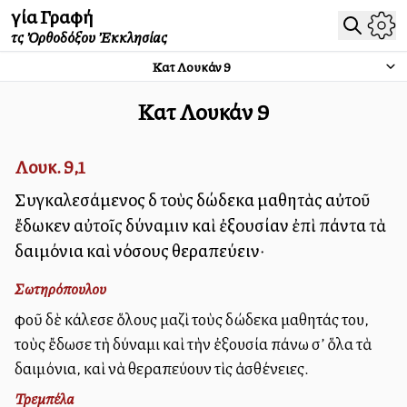
Ἁγία Γραφή
τῆς Ὀρθοδόξου Ἐκκλησίας
Κατὰ Λουκάν
9
Κατὰ Λουκάν
9
Λουκ. 9,1
Συγκαλεσάμενος δὲ τοὺς δώδεκα μαθητὰς αὐτοῦ
ἔδωκεν αὐτοῖς δύναμιν καὶ ἐξουσίαν ἐπὶ πάντα τὰ
δαιμόνια καὶ νόσους θεραπεύειν·
Σωτηρόπουλου
Ἀφοῦ δὲ κάλεσε ὅλους μαζὶ τοὺς δώδεκα μαθητάς του,
τοὺς ἔδωσε τὴ δύναμι καὶ τὴν ἐξουσία πάνω σ’ ὅλα τὰ
δαιμόνια, καὶ νὰ θεραπεύουν τὶς ἀσθένειες.
Τρεμπέλα