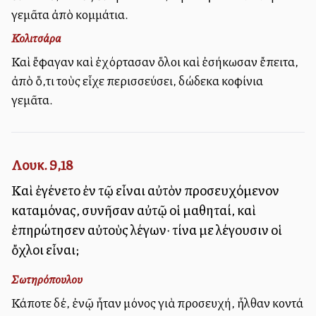
γεμᾶτα ἀπὸ κομμάτια.
Κολιτσάρα
Καὶ ἔφαγαν καὶ ἐχόρτασαν ὅλοι καὶ ἐσήκωσαν ἔπειτα,
ἀπὸ ὅ,τι τοὺς εἶχε περισσεύσει, δώδεκα κοφίνια
γεμᾶτα.
Λουκ. 9,18
Καὶ ἐγένετο ἐν τῷ εἶναι αὐτὸν προσευχόμενον
καταμόνας, συνῆσαν αὐτῷ οἱ μαθηταί, καὶ
ἐπηρώτησεν αὐτοὺς λέγων· τίνα με λέγουσιν οἱ
ὄχλοι εἶναι;
Σωτηρόπουλου
Κάποτε δέ, ἐνῷ ἦταν μόνος γιὰ προσευχή, ἦλθαν κοντά