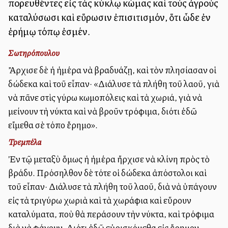
πορευθέντες εἰς τὰς κύκλῳ κώμας καὶ τοὺς ἀγροὺς
καταλύσωσι καὶ εὕρωσιν ἐπισιτισμόν, ὅτι ὧδε ἐν
ἐρήμῳ τόπῳ ἐσμέν.
Σωτηρόπουλου
Ἄρχισε δὲ ἡ ἡμέρα νὰ βραδυάζῃ, καὶ τὸν πλησίασαν οἱ
δώδεκα καὶ τοῦ εἶπαν· «Διάλυσε τὰ πλήθη τοῦ λαοῦ, γιὰ
νὰ πᾶνε στὶς γύρω κωμοπόλεις καὶ τὰ χωριά, γιὰ νὰ
μείνουν τὴ νύκτα καὶ νὰ βροῦν τρόφιμα, διότι ἐδῶ
εἴμεθα σὲ τόπο ἔρημο».
Τρεμπέλα
Ἐν τῷ μεταξὺ ὅμως ἡ ἡμέρα ἤρχισε νὰ κλίνη πρὸς τὸ
βράδυ. Πρόσηλθον δὲ τότε οἱ δώδεκα ἀπόστολοι καὶ
τοῦ εἶπαν· Διάλυσε τὰ πλήθη τοῦ λαοῦ, διὰ νὰ ὑπάγουν
εἰς τὰ τριγύρω χωριὰ καὶ τὰ χωράφια καὶ εὕρουν
καταλύματα, ποὺ θὰ περάσουν τὴν νύκτα, καὶ τρόφιμα
διὰ νὰ φάγουν. Διότι ἐδῶ εὑρισκόμεθα εἰς ἔρημον