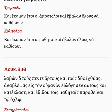
Τρεμπέλα
Καὶ ἔκαμαν ἔτσι οἱ ἀπόστολοι καὶ ἔβαλαν ὅλους νὰ
καθήσουν.
Κολιτσάρα
Καὶ ἔκαμαν ἔτσι οἱ μαθηταὶ καὶ ἔβαλαν ὅλους νὰ
καθίσουν.
Λουκ. 9,16
λαβὼν δὲ τοὺς πέντε ἄρτους καὶ τοὺς δύο ἰχθύας,
ἀναβλέψας εἰς τὸν οὐρανὸν εὐλόγησεν αὐτοὺς καὶ
κατέκλασε, καὶ ἐδίδου τοῖς μαθηταῖς παραθεῖναι
τῷ ὄχλῳ.
Σωτηρόπουλου