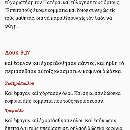
εὐχαριστήσῃ τὸν Πατέρα, καὶ εὐλόγησε τοὺς ἄρτους.
Ἔπειτα τοὺς ἔκοψε κομμάτια καὶ ἔδιδε συνεχῶς εἰς
τοὺς μαθητάς, διὰ νὰ παραθέσουν εἰς τὸν λαὸν νὰ
φάγῃ.
Λουκ. 9,17
καὶ ἔφαγον καὶ ἐχορτάσθησαν πάντες, καὶ ἤρθη τὸ
περισσεῦσαν αὐτοῖς κλασμάτων κόφινοι δώδεκα.
Σωτηρόπουλου
Καὶ ἔφαγαν καὶ χόρτασαν ὅλοι. Καὶ σήκωσαν δώδεκα
κοφίνια ἀπὸ κομμάτια ποὺ τοὺς περίσσευσαν.
Τρεμπέλα
Καὶ ἔφαγαν καὶ ἐχορτάσθησαν ὅλοι. Καὶ ἐσήκωσαν
ἔπειτα ὅ,τι τοὺς ἐπερίσσευσε, δηλαδὴ δώδεκα κοφίνια