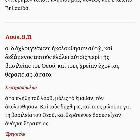
Βηθσαϊδά.
Λουκ. 9,11
οἱ δὲ ὄχλοι γνόντες ἠκολούθησαν αὐτῷ, καὶ
δεξάμενος αὐτοὺς ἐλάλει αὐτοῖς περὶ τῆς
βασιλείας τοῦ Θεοῦ, καὶ τοὺς χρείαν ἔχοντας
θεραπείας ἰάσατο.
Σωτηρόπουλου
Ἀλλὰ τὰ πλήθη τοῦ λαοῦ, μόλις τὸ ἔμαθαν, τὸν
ἀκολούθησαν. Καὶ τοὺς δέχθηκε, καὶ τοὺς μιλοῦσε γιὰ
τὴ βασιλεία τοῦ Θεοῦ, καὶ θεράπευσε ὅσους εἶχαν
ἀνάγκη θεραπείας.
Τρεμπέλα