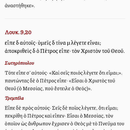
ἀναστήθηκε».
Λουκ. 9,20
εἶπε δὲ αὐτοῖς· ὑμεῖς δὲ τίνα μὲ λέγετε εἶναι;
ἀποκριθεὶς δὲ ὁ Πέτρος εἶπε· τὸν Χριστὸν τοῦ Θεοῦ.
Σωτηρόπουλου
Τότε εἶπε σ’ αὐτούς· «Καὶ σεῖς ποιός λέγετε ὅτι εἶμαι;».
Ἀπαντώντας δὲ ὁ Πέτρος εἶπε· «Εἶσαι ὁ Χριστὸς τοῦ
Θεοῦ (ὁ Μεσσίας, ποὺ ἔστειλε ὁ Θεός)».
Τρεμπέλα
Εἶπε δὲ πρὸς αὐτούς· Σεῖς δὲ ποῖος λέγετε, ὅτι εἶμαι;
Ἀπεκρίθη ὁ Πέτρος καὶ εἶπεν· Εἶσαι ὁ Μεσσίας, τὸν
ὁποῖον ὡς ἄνθρωπον ἔχρισεν ὁ Θεὸς μὲ τὸ Πνεῦμα του