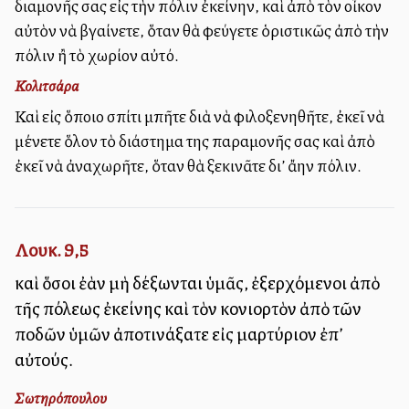
διαμονῆς σας εἰς τὴν πόλιν ἐκείνην, καὶ ἀπὸ τὸν οἶκον
αὐτὸν νὰ βγαίνετε, ὅταν θὰ φεύγετε ὁριστικῶς ἀπὸ τὴν
πόλιν ἢ τὸ χωρίον αὐτό.
Κολιτσάρα
Καὶ εἰς ὅποιο σπίτι μπῆτε διὰ νὰ φιλοξενηθῆτε, ἐκεῖ νὰ
μένετε ὅλον τὸ διάστημα της παραμονῆς σας καὶ ἀπὸ
ἐκεῖ νὰ ἀναχωρῆτε, ὅταν θὰ ξεκινᾶτε δι’ ἄλλην πόλιν.
Λουκ. 9,5
καὶ ὅσοι ἐὰν μὴ δέξωνται ὑμᾶς, ἐξερχόμενοι ἀπὸ
τῆς πόλεως ἐκείνης καὶ τὸν κονιορτὸν ἀπὸ τῶν
ποδῶν ὑμῶν ἀποτινάξατε εἰς μαρτύριον ἐπ’
αὐτούς.
Σωτηρόπουλου