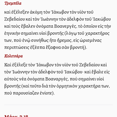
Τρεμπέλα
καὶ ἐξέλεξεν ἀκόμη τὸν Ἰάκωβον τὸν υἱὸν τοῦ
Ζεβεδαίου καὶ τὸν Ἰωάννην τὸν ἀδελφὸν τοῦ Ἰακώβου
καὶ τοὺς ἔβαλεν ὀνόματα Βοανεργές, τὸ ὁποῖον εἰς τὴν
ἑλληνικὴν σημαίνει υἱοὶ βροντῆς (λόγῳ τοῦ χαρακτῆρος
των, ποὺ ἐνῷ συνήθως ἦτο ἤρεμος, εἰς ὡρισμένας
περιπτώσεις ἐξέσπα ἔξαφνα σὰν βροντή).
Κολιτσάρα
Καὶ ἐξέλεξε τὸν Ἰάκωβον τὸν υἱὸν τοῦ Ζεβεδαίου καὶ
τὸν Ἰωάννην τὸν ἀδελφὸν τοῦ Ἰακώβου· καὶ ἔβαλε εἰς
αὐτοὺς νέα ὀνόματα Βοαναργές, ποὺ σημαίνει υἱοὶ
βροντῆς (καὶ τοῦτο διὰ τὸν ὁρμητικὸν χαρακτῆρα των,
ποὺ παρουσίαζαν ἐνίοτε).
Μάρκ. 3,18