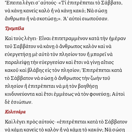
Ἔπειτα λέγει σ’ αὐτούς· «Τί ἐπιτρέπεται τὸ Σάββατο,
νὰ κάνῃ κανεὶς καλὸ ἢ νὰ κάνῃ κακό; Νὰ σώσῃ
ἄνθρωπο ἢ νὰ σκοτώσῃ;». Ἀλλ’ αὐτοὶ σιωποῦσαν.
Τρεμπέλα
Καὶ τοὺς λέγει· Εἶναι ἐπιτετραμμένον κατὰ τὴν ἡμέραν
τοῦ Σαββάτου νὰ κάνῃ ὁ ἄνθρωπος καλὸν καὶ νὰ
εὐεργετήσῃ μὲ αὐτὸ τὸν πλησίον του ἢ μπορεῖ νὰ
παραλείψῃ τὴν εὐεργεσίαν καὶ ἔτσι νὰ γίνῃ αἴτιος
κακοῦ καὶ βλάβης εἰς τὸν πλησίον; Ἐπιτρέπεται κατὰ
τὸ Σάββατον νὰ σώσῃ ὁ ἄνθρωπος τὴν ζωὴν τοῦ
πλησίον ἢ ἐπιτρέπεται νὰ μὴ τὸν βοηθήσῃ
κινδυνεύοντα καὶ ἔτσι ἐμμέσως νὰ τὸν φονεύσῃ; Αὐτοὶ
δὲ ἐσιώπων.
Κολιτσάρα
Καὶ λέγει πρὸς αὐτούς· «ἐπιτρέπεται κατὰ τὸ Σάββατον
νὰ κάμῃ κανεὶς τὸ καλὸν ἢ νὰ κάμῃ τὸ κακόν; Νὰ σώσῃ