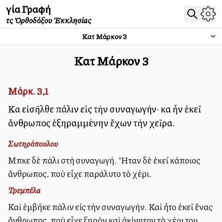
Ἁγία Γραφή
τῆς Ὀρθοδόξου Ἐκκλησίας
Κατὰ Μάρκον
3
Κατὰ Μάρκον
3
Μάρκ. 3,1
Καὶ εἰσῆλθε πάλιν εἰς τὴν συναγωγήν· καὶ ἦν ἐκεῖ
ἄνθρωπος ἐξηραμμένην ἔχων τὴν χεῖρα.
Σωτηρόπουλου
Μπῇκε δὲ πάλι στὴ συναγωγή. Ἦταν δὲ ἐκεῖ κάποιος
ἄνθρωπος, ποὺ εἶχε παράλυτο τὸ χέρι.
Τρεμπέλα
Καὶ ἐμβῆκε πάλιν εἰς τὴν συναγωγήν. Καὶ ἦτο ἐκεῖ ἕνας
ἄνθρωπος, ποὺ εἶχε ξηρὸν καὶ ἀκίνητον τὸ χέρι του.