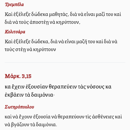
Τρεμπέλα
Καὶ ἐξέλεξε δώδεκα μαθητάς, διὰ νὰ εἶναι μαζί του καὶ
διὰ νὰ τοὺς ἀποστέλλῃ νὰ κηρύττουν,
Κολιτσάρα
Καὶ ἐξέλεξε δώδεκα, διὰ νὰ εἶναι μαζῆ του καὶ διὰ νὰ
τοὺς στέλλῃ νὰ κηρύττουν
Μάρκ. 3,15
καὶ ἔχειν ἐξουσίαν θεραπεύειν τὰς νόσους καὶ
ἐκβάλλειν τὰ δαιμόνια·
Σωτηρόπουλου
καὶ νὰ ἔχουν ἐξουσία νὰ θεραπεύουν τὶς ἀσθένειες καὶ
νὰ βγάζουν τὰ δαιμόνια.