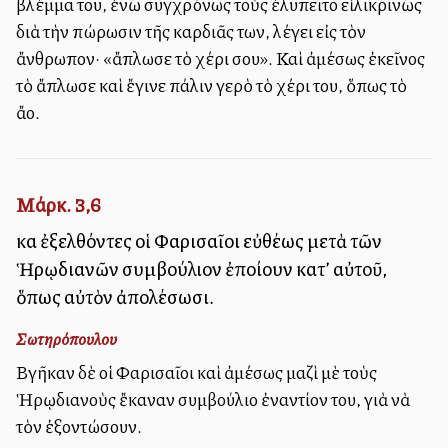
βλέμμα του, ἐνῶ συγχρόνως τοὺς ἐλυπεῖτο εἰλικρινῶς
διὰ τὴν πώρωσιν τῆς καρδιᾶς των, λέγει εἰς τὸν
ἄνθρωπον· «ἄπλωσε τὸ χέρι σου». Καὶ ἀμέσως ἐκεῖνος
τὸ ἄπλωσε καὶ ἔγινε πάλιν γερὸ τὸ χέρι του, ὅπως τὸ
ἄλλο.
Μάρκ. 3,6
καὶ ἐξελθόντες οἱ Φαρισαῖοι εὐθέως μετὰ τῶν
Ἡρῳδιανῶν συμβούλιον ἐποίουν κατ’ αὐτοῦ,
ὅπως αὐτὸν ἀπολέσωσι.
Σωτηρόπουλου
Βγῆκαν δὲ οἱ Φαρισαῖοι καὶ ἀμέσως μαζὶ μὲ τοὺς
Ἡρῳδιανοὺς ἔκαναν συμβούλιο ἐναντίον του, γιὰ νὰ
τὸν ἐξοντώσουν.