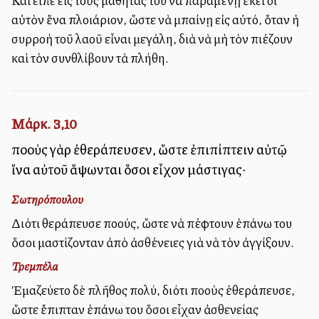
Καὶ εἶπε εἰς τοὺς μαθητάς του νὰ παραμένῃ ἐκεῖ δι’
αὐτὸν ἕνα πλοιάριον, ὥστε νὰ μπαίνῃ εἰς αὐτό, ὅταν ἡ
συρροὴ τοῦ λαοῦ εἶναι μεγάλη, διὰ νὰ μὴ τὸν πιέζουν
καὶ τὸν συνθλίβουν τὰ πλήθη.
Μάρκ. 3,10
πολλοὺς γὰρ ἐθεράπευσεν, ὥστε ἐπιπίπτειν αὐτῷ
ἵνα αὐτοῦ ἅψωνται ὅσοι εἶχον μάστιγας·
Σωτηρόπουλου
Διότι θεράπευσε πολλούς, ὥστε νὰ πέφτουν ἐπάνω του
ὅσοι μαστίζονταν ἀπὸ ἀσθένειες γιὰ νὰ τὸν ἀγγίξουν.
Τρεμπέλα
Ἐμαζεύετο δὲ πλῆθος πολύ, διότι πολλοὺς ἐθεράπευσε,
ὥστε ἔπιπταν ἐπάνω του ὅσοι εἶχαν ἀσθενείας