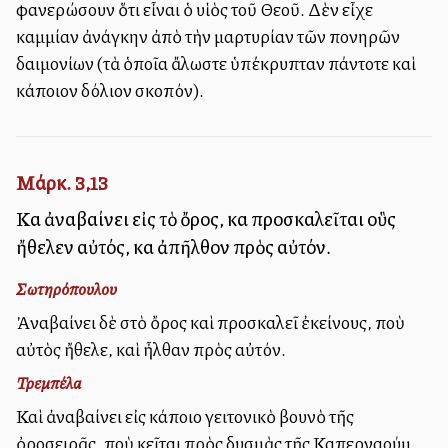
φανερώσουν ὅτι εἶναι ὁ υἱὸς τοῦ Θεοῦ. Δὲν εἶχε
καμμίαν ἀνάγκην ἀπὸ τὴν μαρτυρίαν τῶν πονηρῶν
δαιμονίων (τὰ ὁποῖα ἄλωστε ὑπέκρυπταν πάντοτε καὶ
κάποιον δόλιον σκοπόν).
Μάρκ. 3,13
Καὶ ἀναβαίνει εἰς τὸ ὄρος, καὶ προσκαλεῖται οὓς
ἤθελεν αὐτός, καὶ ἀπῆλθον πρὸς αὐτόν.
Σωτηρόπουλου
Ἀναβαίνει δὲ στὸ ὄρος καὶ προσκαλεῖ ἐκείνους, ποὺ
αὐτὸς ἤθελε, καὶ ἦλθαν πρὸς αὐτόν.
Τρεμπέλα
Καὶ ἀναβαίνει εἰς κάποιο γειτονικὸ βουνὸ τῆς
ὀροσειρᾶς, ποὺ κεῖται πρὸς δυσμὰς τῆς Καπερναούμ,