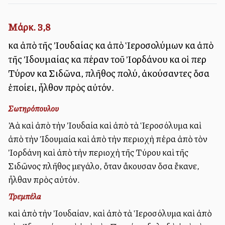
Μάρκ. 3,8
καὶ ἀπὸ τῆς Ἰουδαίας καὶ ἀπὸ Ἱεροσολύμων καὶ ἀπὸ
τῆς Ἰδουμαίας καὶ πέραν τοῦ Ἰορδάνου καὶ οἱ περὶ
Τύρον καὶ Σιδῶνα, πλῆθος πολύ, ἀκούσαντες ὅσα
ἐποίει, ἦλθον πρὸς αὐτόν.
Σωτηρόπουλου
Ἀλλὰ καὶ ἀπὸ τὴν Ἰουδαία καὶ ἀπὸ τὰ Ἱεροσόλυμα καὶ
ἀπὸ τὴν Ἰδουμαία καὶ ἀπὸ τὴν περιοχὴ πέρα ἀπὸ τὸν
Ἰορδάνη καὶ ἀπὸ τὴν περιοχὴ τῆς Τύρου καὶ τῆς
Σιδῶνος πλῆθος μεγάλο, ὅταν ἄκουσαν ὅσα ἔκανε,
ἦλθαν πρὸς αὐτόν.
Τρεμπέλα
καὶ ἀπὸ τὴν Ἰουδαίαν, καὶ ἀπὸ τὰ Ἱεροσόλυμα καὶ ἀπὸ