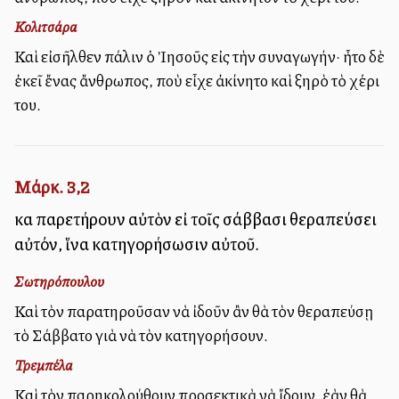
Κολιτσάρα
Καὶ εἰσῆλθεν πάλιν ὁ Ἰησοῦς εἰς τὴν συναγωγήν· ἦτο δὲ
ἐκεῖ ἔνας ἄνθρωπος, ποὺ εἶχε ἀκίνητο καὶ ξηρὸ τὸ χέρι
του.
Μάρκ. 3,2
καὶ παρετήρουν αὐτὸν εἰ τοῖς σάββασι θεραπεύσει
αὐτόν, ἵνα κατηγορήσωσιν αὐτοῦ.
Σωτηρόπουλου
Καὶ τὸν παρατηροῦσαν νὰ ἰδοῦν ἂν θὰ τὸν θεραπεύσῃ
τὸ Σάββατο γιὰ νὰ τὸν κατηγορήσουν.
Τρεμπέλα
Καὶ τὸν παρηκολούθουν προσεκτικὰ νὰ ἴδουν, ἐὰν θὰ