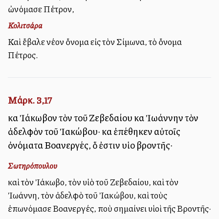
ὠνόμασε Πέτρον,
Κολιτσάρα
Καὶ ἔβαλε νέον ὄνομα εἰς τὸν Σίμωνα, τὸ ὄνομα
Πέτρος.
Μάρκ. 3,17
καὶ Ἰάκωβον τὸν τοῦ Ζεβεδαίου καὶ Ἰωάννην τὸν
ἀδελφὸν τοῦ Ἰακώβου· καὶ ἐπέθηκεν αὐτοῖς
ὀνόματα Βοανεργές, ὅ ἐστιν υἱοὶ βροντῆς·
Σωτηρόπουλου
καὶ τὸν Ἰάκωβο, τὸν υἱὸ τοῦ Ζεβεδαίου, καὶ τὸν
Ἰωάννη, τὸν ἀδελφὸ τοῦ Ἰακώβου, καὶ τοὺς
ἐπωνόμασε Βοανεργές, ποὺ σημαίνει υἱοὶ τῆς Βροντῆς·