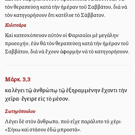
τὸν θεραπεύσῃ κατὰ τὴν ἡμέραν τοῦ Σαββάτου, διὰ νὰ
τὸν κατηγορήσουν ὅτι κατέλυε τὸ Σάββατον.
Κολιτσάρα
Καὶ κατεσκόπευαν αὐτὸν οἱ Φαρισαῖοι μὲ μεγάλην
προσοχήν, ἐὰν θὰ τὸν θεραπεύσῃ κατὰ τὴν ἡμέραν τοῦ
Σαββάτου, διὰ νὰ ἔχουν ἀφορμὴν νὰ τὸ κατηγορήσουν.
Μάρκ. 3,3
καὶ λέγει τῷ ἀνθρώπῳ τῷ ἐξηραμμένην ἔχοντι τὴν
χεῖρα· ἔγειρε εἰς τὸ μέσον.
Σωτηρόπουλου
Λέγει δὲ στὸν ἄνθρωπο, ποὺ εἶχε παράλυτο τὸ χέρι·
«Σήκω καὶ στάσου ἐδῶ μπροστά».