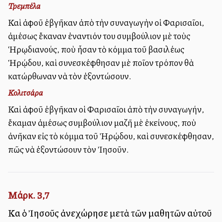
Τρεμπέλα
Καὶ ἀφοῦ ἐβγῆκαν ἀπὸ τὴν συναγωγὴν οἱ Φαρισαῖοι,
ἀμέσως ἔκαναν ἐναντιόν του συμβούλιον μὲ τοὺς
Ἡρῳδιανούς, ποὺ ἦσαν τὸ κόμμα τοῦ βασιλέως
Ἡρῴδου, καὶ συνεσκέφθησαν μὲ ποῖον τρόπον θὰ
κατώρθωναν νὰ τὸν ἐξοντώσουν.
Κολιτσάρα
Καὶ ἀφοῦ ἐβγῆκαν οἱ Φαρισαῖοι ἀπὸ τὴν συναγωγήν,
ἔκαμαν ἀμέσως συμβούλιον μαζῆ μὲ ἐκείνους, ποὺ
ἀνῆκαν εἰς τὸ κόμμα τοῦ Ἡρῴδου, καὶ συνεσκέφθησαν,
πῶς νὰ ἐξοντώσουν τὸν Ἰησοῦν.
Μάρκ. 3,7
Καὶ ὁ Ἰησοῦς ἀνεχώρησε μετὰ τῶν μαθητῶν αὐτοῦ