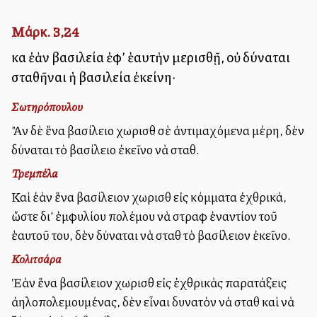
Μάρκ. 3,24
καὶ ἐὰν βασιλεία ἐφ’ ἑαυτὴν μερισθῇ, οὐ δύναται
σταθῆναι ἡ βασιλεία ἐκείνη·
Σωτηρόπουλου
Ἂν δὲ ἕνα βασίλειο χωρισθῇ σὲ ἀντιμαχόμενα μέρη, δὲν
δύναται τὸ βασίλειο ἐκεῖνο νὰ σταθῇ.
Τρεμπέλα
Καὶ ἐὰν ἕνα βασίλειον χωρισθῇ εἰς κόμματα ἐχθρικά,
ὥστε δι’ ἐμφυλίου πολέμου νὰ στραφῇ ἐναντίον τοῦ
ἑαυτοῦ του, δὲν δύναται νὰ σταθῇ τὸ βασίλειον ἐκεῖνο.
Κολιτσάρα
Ἐὰν ἕνα βασίλειον χωρισθῇ εἰς ἐχθρικὰς παρατάξεις
ἀλληλοπολεμουμένας, δὲν εἶναι δυνατὸν νὰ σταθῇ καὶ νὰ