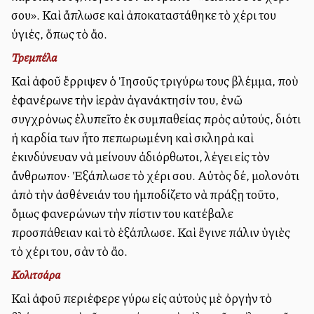
σου». Καὶ ἅπλωσε καὶ ἀποκαταστάθηκε τὸ χέρι του
ὑγιές, ὅπως τὸ ἄλλο.
Τρεμπέλα
Καὶ ἀφοῦ ἔρριψεν ὁ Ἰησοῦς τριγύρω τους βλέμμα, ποὺ
ἐφανέρωνε τὴν ἱερὰν ἀγανάκτησίν του, ἐνῶ
συγχρόνως ἐλυπεῖτο ἐκ συμπαθείας πρὸς αὐτούς, διότι
ἡ καρδία των ἦτο πεπωρωμένη καὶ σκληρὰ καὶ
ἐκινδύνευαν νὰ μείνουν ἀδιόρθωτοι, λέγει εἰς τὸν
ἄνθρωπον· Ἐξάπλωσε τὸ χέρι σου. Αὐτὸς δέ, μολονότι
ἀπὸ τὴν ἀσθένειάν του ἠμποδίζετο νὰ πράξῃ τοῦτο,
ὅμως φανερώνων τὴν πίστιν του κατέβαλε
προσπάθειαν καὶ τὸ ἑξάπλωσε. Καὶ ἔγινε πάλιν ὑγιὲς
τὸ χέρι του, σὰν τὸ ἄλλο.
Κολιτσάρα
Καὶ ἀφοῦ περιέφερε γύρω εἰς αὐτοὺς μὲ ὀργὴν τὸ