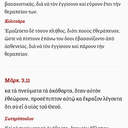
βασανιστικάς, διὰ νὰ τὸν ἐγγίσουν καὶ εὕρουν ἔτσι τὴν
θεραπείαν των.
Κολιτσάρα
Ἐμαζεύετο δὲ τόσον πλῆθος, διότι πολλοὺς ἐθεράπευσε,
ὥστε νὰ πίπτουν ἐπάνω του ὅσοι ἐβασανίζοντο ἀπὸ
ἀσθενείας, διὰ νὰ τὸν ἐγγίσουν καὶ πάρουν τὴν
θεραπείαν.
Μάρκ. 3,11
καὶ τὰ πνεύματα τὰ ἀκάθαρτα, ὅταν αὐτὸν
ἐθεώρουν, προσέπιπτον αὐτῷ καὶ ἔκραζον λέγοντα
ὅτι σὺ εἶ ὁ υἱὸς τοῦ Θεοῦ.
Σωτηρόπουλου