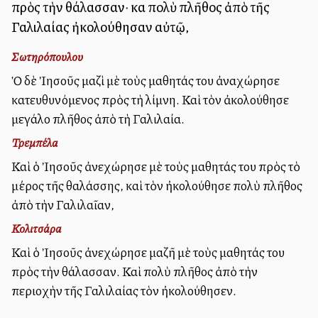
πρὸς τὴν θάλασσαν· καὶ πολὺ πλῆθος ἀπὸ τῆς
Γαλιλαίας ἠκολούθησαν αὐτῷ,
Σωτηρόπουλου
Ὁ δὲ Ἰησοῦς μαζὶ μὲ τοὺς μαθητάς του ἀναχώρησε
κατευθυνόμενος πρὸς τὴ λίμνη. Καὶ τὸν ἀκολούθησε
μεγάλο πλῆθος ἀπὸ τὴ Γαλιλαία.
Τρεμπέλα
Καὶ ὁ Ἰησοῦς ἀνεχώρησε μὲ τοὺς μαθητάς του πρὸς τὸ
μέρος τῆς θαλάσσης, καὶ τὸν ἠκολούθησε πολὺ πλῆθος
ἀπὸ τὴν Γαλιλαῖαν,
Κολιτσάρα
Καὶ ὁ Ἰησοῦς ἀνεχώρησε μαζῆ μὲ τοὺς μαθητάς του
πρὸς τὴν θάλασσαν. Καὶ πολὺ πλῆθος ἀπὸ τὴν
περιοχὴν τῆς Γαλιλαίας τὸν ἠκολούθησεν.