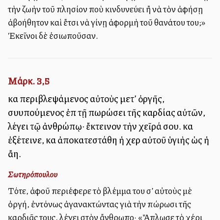
τὴν ζωὴν τοῦ πλησίον ποὺ κινδυνεύει ἢ νὰ τὸν ἀφήσῃ
ἀβοήθητον καὶ ἔτσι νὰ γίνῃ ἀφορμὴ τοῦ θανάτου του;»
Ἐκεῖνοι δὲ ἐσιωποῦσαν.
Μάρκ. 3,5
καὶ περιβλεψάμενος αὐτοὺς μετ’ ὀργῆς,
συλλυπούμενος ἐπὶ τῇ πωρώσει τῆς καρδίας αὐτῶν,
λέγει τῷ ἀνθρώπῳ· ἔκτεινον τὴν χεῖρά σου. καὶ
ἐξέτεινε, καὶ ἀποκατεστάθη ἡ χεὶρ αὐτοῦ ὑγιὴς ὡς ἡ
ἄλλη.
Σωτηρόπουλου
Τότε, ἀφοῦ περιέφερε τὸ βλέμμα του σ’ αὐτοὺς μὲ
ὀργή, ἐντόνως ἀγανακτώντας γιὰ τὴν πώρωσι τῆς
καρδιᾶς τους, λέγει στὸν ἄνθρωπο· «Ἅπλωσε τὸ χέρι