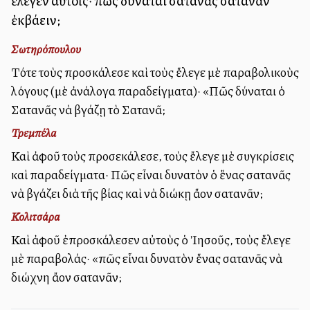
ἔλεγεν αὐτοῖς· πῶς δύναται σατανᾶς σατανᾶν
ἐκβάλλειν;
Σωτηρόπουλου
Τότε τοὺς προσκάλεσε καὶ τοὺς ἔλεγε μὲ παραβολικοὺς
λόγους (μὲ ἀνάλογα παραδείγματα)· «Πῶς δύναται ὁ
Σατανᾶς νὰ βγάζῃ τὸ Σατανᾶ;
Τρεμπέλα
Καὶ ἀφοῦ τοὺς προσεκάλεσε, τοὺς ἔλεγε μὲ συγκρίσεις
καὶ παραδείγματα· Πῶς εἶναι δυνατὸν ὁ ἕνας σατανᾶς
νὰ βγάζει διὰ τῆς βίας καὶ νὰ διώκῃ ἄλλον σατανᾶν;
Κολιτσάρα
Καὶ ἀφοῦ ἐπροσκάλεσεν αὐτοὺς ὁ Ἰησοῦς, τοὺς ἔλεγε
μὲ παραβολάς· «πῶς εἶναι δυνατὸν ἔνας σατανᾶς νὰ
διώχνη ἄλλον σατανᾶν;