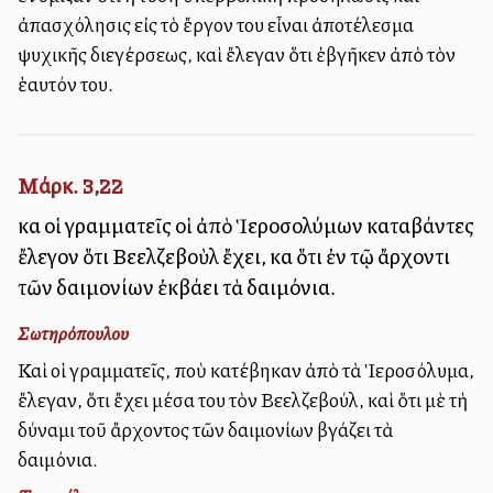
ἀπασχόλησις εἰς τὸ ἔργον του εἶναι ἀποτέλεσμα
ψυχικῆς διεγέρσεως, καὶ ἔλεγαν ὅτι ἐβγῆκεν ἀπὸ τὸν
ἑαυτόν του.
Μάρκ. 3,22
καὶ οἱ γραμματεῖς οἱ ἀπὸ Ἱεροσολύμων καταβάντες
ἔλεγον ὅτι Βεελζεβοὺλ ἔχει, καὶ ὅτι ἐν τῷ ἄρχοντι
τῶν δαιμονίων ἐκβάλλει τὰ δαιμόνια.
Σωτηρόπουλου
Καὶ οἱ γραμματεῖς, ποὺ κατέβηκαν ἀπὸ τὰ Ἱεροσόλυμα,
ἔλεγαν, ὅτι ἔχει μέσα του τὸν Βεελζεβούλ, καὶ ὅτι μὲ τὴ
δύναμι τοῦ ἄρχοντος τῶν δαιμονίων βγάζει τὰ
δαιμόνια.