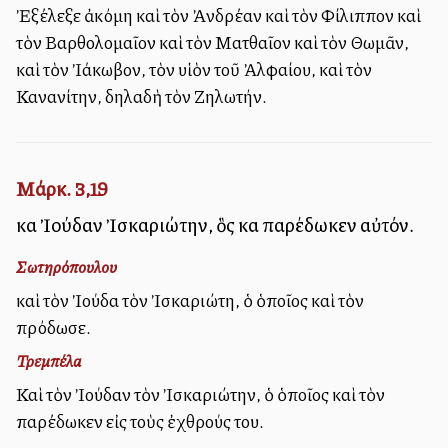
Ἐξέλεξε ἀκόμη καὶ τὸν Ἀνδρέαν καὶ τὸν Φίλιππον καὶ
τὸν Βαρθολομαῖον καὶ τὸν Ματθαῖον καὶ τὸν Θωμᾶν,
καὶ τὸν Ἰάκωβον, τὸν υἱὸν τοῦ Ἀλφαίου, καὶ τὸν
Κανανίτην, δηλαδὴ τὸν Ζηλωτήν.
Μάρκ. 3,19
καὶ Ἰούδαν Ἰσκαριώτην, ὃς καὶ παρέδωκεν αὐτόν.
Σωτηρόπουλου
καὶ τὸν Ἰούδα τὸν Ἰσκαριώτη, ὁ ὁποῖος καὶ τὸν
πρόδωσε.
Τρεμπέλα
Καὶ τὸν Ἰούδαν τὸν Ἰσκαριώτην, ὁ ὁποῖος καὶ τὸν
παρέδωκεν εἰς τοὺς ἐχθρούς του.