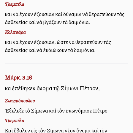
Τρεμπέλα
καὶ νὰ ἔχουν ἐξουσίαν καὶ δύναμιν νὰ θεραπεύουν τὰς
ἀσθενείας καὶ νὰ βγάζουν τὰ δαιμόνια.
Κολιτσάρα
καὶ νὰ ἔχουν ἐξουσίαν, ὥστε νὰ θεραπεύουν τὰς
ἀσθενείας καὶ νὰ ἐκδιώκουν τὰ δαιμόνια.
Μάρκ. 3,16
καὶ ἐπέθηκεν ὄνομα τῷ Σίμωνι Πέτρον,
Σωτηρόπουλου
Ἐξέλεξε τὸ Σίμωνα καὶ τὸν ἐπωνόμασε Πέτρο·
Τρεμπέλα
Καὶ ἔβαλεν εἰς τὸν Σίμωνα νέον ὄνομα καὶ τὸν