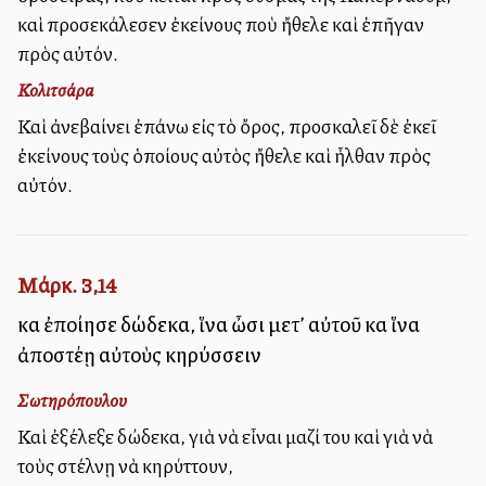
καὶ προσεκάλεσεν ἐκείνους ποὺ ἤθελε καὶ ἐπῆγαν
πρὸς αὐτόν.
Κολιτσάρα
Καὶ ἀνεβαίνει ἐπάνω εἰς τὸ ὄρος, προσκαλεῖ δὲ ἐκεῖ
ἐκείνους τοὺς ὁποίους αὐτὸς ἤθελε καὶ ἦλθαν πρὸς
αὐτόν.
Μάρκ. 3,14
καὶ ἐποίησε δώδεκα, ἵνα ὦσι μετ’ αὐτοῦ καὶ ἵνα
ἀποστέλλῃ αὐτοὺς κηρύσσειν
Σωτηρόπουλου
Καὶ ἐξέλεξε δώδεκα, γιὰ νὰ εἶναι μαζί του καὶ γιὰ νὰ
τοὺς στέλνῃ νὰ κηρύττουν,