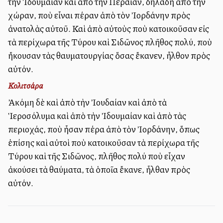
τὴν Ἰδουμαίαν καὶ ἀπὸ τὴν Περαίαν, δηλαδὴ ἀπὸ τὴν
χώραν, ποὺ εἶναι πέραν ἀπὸ τὸν Ἰορδάνην πρὸς
ἀνατολὰς αὐτοῦ. Καὶ ἀπὸ αὐτοὺς ποὺ κατοικοῦσαν εἰς
τὰ περίχωρα τῆς Τύρου καὶ Σιδῶνος πλῆθος πολύ, ποὺ
ἤκουσαν τὰς θαυματουργίας ὅσας ἔκανεν, ἦλθον πρὸς
αὐτόν.
Κολιτσάρα
Ἀκόμη δὲ καὶ ἀπὸ τὴν Ἰουδαίαν καὶ ἀπὸ τὰ
Ἱεροσόλυμα καὶ ἀπὸ τὴν Ἰδουμαίαν καὶ ἀπὸ τὰς
περιοχάς, ποὺ ἦσαν πέρα ἀπὸ τὸν Ἰορδάνην, ὅπως
ἐπίσης καὶ αὐτοὶ ποὺ κατοικοῦσαν τὰ περίχωρα τῆς
Τύρου καὶ τῆς Σιδῶνος, πλῆθος πολύ ποὺ εἶχαν
ἀκούσει τὰ θαύματα, τὰ ὁποῖα ἔκανε, ἦλθαν πρὸς
αὐτόν.