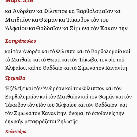
καὶ Ἀνδρέαν καὶ Φίλιππον καὶ Βαρθολομαῖον καὶ
Ματθαῖον καὶ Θωμᾶν καὶ Ἰάκωβον τὸν τοῦ
Ἀλφαίου καὶ Θαδδαῖον καὶ Σίμωνα τὸν Κανανίτην
Σωτηρόπουλου
καὶ τὸν Ἀνδρέα καὶ τὸ Φίλιππο καὶ τὸ Βαρθολομαῖο καὶ
τὸ Ματθαῖο καὶ τὸ Θωμᾶ καὶ τὸν Ἰάκωβο, τὸν υἱὸ τοῦ
Ἀλφαίου, καὶ τὸ Θαδδαῖο καὶ τὸ Σίμωνα τὸν Κανανίτη
Τρεμπέλα
Ἐξέλεξε καὶ τὸν Ἀνδρέαν καὶ τὸν Φίλιππον καὶ τὸν
Βαρθολομαῖον καὶ τὸν Ματθαῖον καὶ τὸν Θωμᾶν καὶ τὸν
Ἰάκωβον τὸν υἱὸν τοῦ Ἀλφαίου καὶ τὸν Θαδδαῖον, καὶ
τὸν Σίμωνα τὸν Κανανίτην, ὄνομα, τὸ ὁποῖον εἰς τὴν
ἑλληνικὴν μεταφράζεται Ζηλωτῆς.
Κολιτσάρα