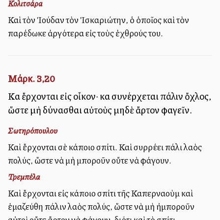
Κολιτσάρα
Καὶ τὸν Ἰούδαν τὸν Ἰσκαριώτην, ὁ ὁποῖος καὶ τὸν
παρέδωκε ἀργότερα εἰς τοὺς ἐχθρούς του.
Μάρκ. 3,20
Καὶ ἔρχονται εἰς οἶκον· καὶ συνέρχεται πάλιν ὄχλος,
ὥστε μὴ δύνασθαι αὐτοὺς μηδὲ ἄρτον φαγεῖν.
Σωτηρόπουλου
Καὶ ἔρχονται σὲ κάποιο σπίτι. Καὶ συρρέει πάλι λαὸς
πολύς, ὥστε νὰ μὴ μποροῦν οὔτε νὰ φάγουν.
Τρεμπέλα
Καὶ ἔρχονται εἰς κάποιο σπίτι τῆς Καπερναοὺμ καὶ
ἐμαζεύθη πάλιν λαὸς πολύς, ὥστε νὰ μὴ ἠμποροῦν
αὐτοὶ οὔτε ἄρτον νὰ φάγουν, διότι καὶ τὸ σπίτι