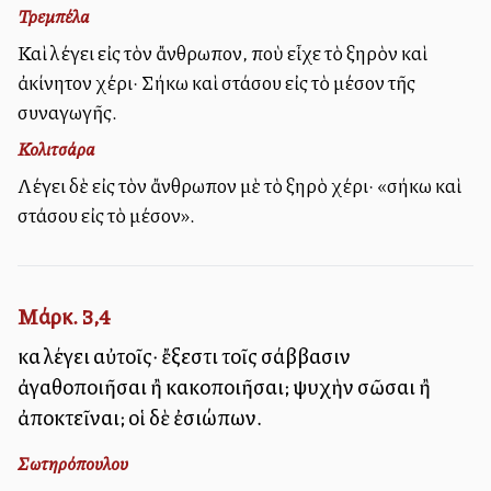
Τρεμπέλα
Καὶ λέγει εἰς τὸν ἄνθρωπον, ποὺ εἶχε τὸ ξηρὸν καὶ
ἀκίνητον χέρι· Σήκω καὶ στάσου εἰς τὸ μέσον τῆς
συναγωγῆς.
Κολιτσάρα
Λέγει δὲ εἰς τὸν ἄνθρωπον μὲ τὸ ξηρὸ χέρι· «σήκω καὶ
στάσου εἰς τὸ μέσον».
Μάρκ. 3,4
καὶ λέγει αὐτοῖς· ἔξεστι τοῖς σάββασιν
ἀγαθοποιῆσαι ἢ κακοποιῆσαι; ψυχὴν σῶσαι ἢ
ἀποκτεῖναι; οἱ δὲ ἐσιώπων.
Σωτηρόπουλου