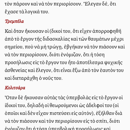
τὸν πάρουν καὶ νὰ τὸν περιορίσουν. Ἔλεγαν δέ, ὅτι
ἔχασε τὰ λογικά του.
Τρεμπέλα
Καὶ ὅταν ἤκουσαν οἱ (δικοί του, ὅτι εἶχεν ἀπορροφηθῆ
ἀπὸ τὸ ἔργον τῆς διδασκαλίας καὶ τῶν θαυμάτων μέχρι
σημείου, ποὺ νὰ μὴ τρώγῃ, ἐβγῆκαν νὰ τὸν πιάσουν καὶ
νὰ τὸν περιορίσουν, διότι ἐνόμιζαν, ὅτι ἡ τόση
προσήλωσις εἰς τὸ ἔργον του ἦτο ἀποτέλεσμα ψυχικῆς
ἀσθενείας καὶ ἔλεγον, ὅτι εἶναι ἔξω ἀπὸ τὸν ἑαυτόν του
καὶ διεταράχθη ὁ νοῦς του.
Κολιτσάρα
Ὅταν δὲ ἤκουσαν αὐτὰς τὰς ὑπερβολὰς εἰς τὸ ἔργον οἱ
ἰδικοί του, δηλαδὴ οἱ θεωρούμενοι ὡς ἀδελφοί του (οἱ
ὁποῖοι καὶ δὲν εἶχαν πιστεύσει εἰς αὐτόν), ἐξῆλθαν διὰ
νὰ τὸν πιάσουν καὶ τὸν περιορίσουν εἰς τὸ σπίτι, διότι
ἐνόμιζαν ὅτι ἡ τόση ὑπερβολικὴ προσήλωσις καὶ