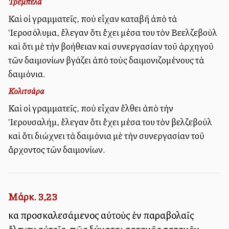
Τρεμπέλα
Καὶ οἱ γραμματεῖς, ποὺ εἶχαν καταβῆ ἀπὸ τὰ
Ἱεροσόλυμα, ἔλεγαν ὅτι ἔχει μέσα του τὸν Βεελζεβοὺλ
καὶ ὅτι μὲ τὴν βοήθειαν καὶ συνεργασίαν τοῦ ἀρχηγοῦ
τῶν δαιμονίων βγάζει ἀπὸ τοὺς δαιμονιζομένους τὰ
δαιμόνια.
Κολιτσάρα
Καὶ οἱ γραμματεῖς, ποὺ εἶχαν ἔλθει ἀπὸ τὴν
Ἱερουσαλήμ, ἔλεγαν ὅτι ἔχει μέσα του τὸν βελζεβοὺλ
καὶ ὅτι διώχνει τὰ δαιμόνια μὲ τὴν συνεργασίαν τοῦ
ἄρχοντος τῶν δαιμονίων.
Μάρκ. 3,23
καὶ προσκαλεσάμενος αὐτοὺς ἐν παραβολαῖς