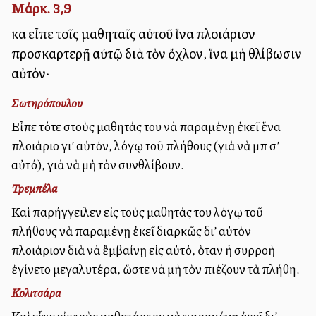
Μάρκ. 3,9
καὶ εἶπε τοῖς μαθηταῖς αὐτοῦ ἵνα πλοιάριον
προσκαρτερῇ αὐτῷ διὰ τὸν ὄχλον, ἵνα μὴ θλίβωσιν
αὐτόν·
Σωτηρόπουλου
Εἶπε τότε στοὺς μαθητάς του νὰ παραμένῃ ἐκεῖ ἕνα
πλοιάριο γι’ αὐτόν, λόγῳ τοῦ πλήθους (γιὰ νὰ μπῇ σ’
αὐτό), γιὰ νὰ μὴ τὸν συνθλίβουν.
Τρεμπέλα
Καὶ παρήγγειλεν εἰς τοὺς μαθητάς του λόγῳ τοῦ
πλήθους νὰ παραμένῃ ἐκεῖ διαρκῶς δι’ αὐτὸν
πλοιάριον διὰ νὰ ἔμβαίνῃ εἰς αὐτό, ὅταν ἡ συρροὴ
ἐγίνετο μεγαλυτέρα, ὥστε νὰ μὴ τὸν πιέζουν τὰ πλήθη.
Κολιτσάρα