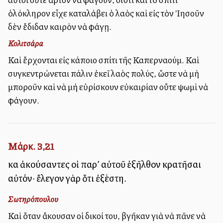
ὁλόκληρον εἶχε καταλάβει ὁ λαὸς καὶ εἰς τὸν Ἰησοῦν
δὲν ἔδιδαν καιρὸν νὰ φάγῃ.
Κολιτσάρα
Καὶ ἔρχονται εἰς κάποιο σπίτι τῆς Καπερναούμ. Καὶ
συγκεντρώνεται πάλιν ἐκεῖ λαὸς πολύς, ὥστε νὰ μὴ
μποροῦν καὶ νὰ μὴ εὑρίσκουν εὐκαιρίαν οὔτε ψωμὶ νὰ
φάγουν.
Μάρκ. 3,21
καὶ ἀκούσαντες οἱ παρ’ αὐτοῦ ἐξῆλθον κρατῆσαι
αὐτόν· ἔλεγον γὰρ ὅτι ἐξέστη.
Σωτηρόπουλου
Καὶ ὅταν ἄκουσαν οἱ δικοί του, βγῆκαν γιὰ νὰ πᾶνε νὰ