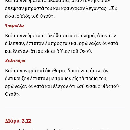
Καὶ τὰ πνεύματα τὰ ἀκάθαρτα, ὅταν τὸν ἔβλεπαν,
ἔπεφταν μπροστά του καὶ κραύγαζαν λέγοντας· «Σὺ
εἶσαι ὁ Υἱὸς τοῦ Θεοῦ».
Τρεμπέλα
Καὶ τὰ πνεύματα τὰ ἀκάθαρτα καὶ πονηρά, ὅταν τὸν
ἔβλεπαν, ἔπιπταν ἐμπρός του καὶ ἐφώναζαν δυνατὰ
καὶ ἔλεγαν· ὅτι σὺ εἶσαι ὁ Υἱὸς τοῦ Θεοῦ.
Κολιτσάρα
Καὶ τὰ πονηρὰ καὶ ἀκάθαρτα δαιμόνια, ὅταν τὸν
ἀντίκρυζαν ἔπιπταν μὲ τρόμον εἰς τὰ πόδια του,
ἐφώναζαν δυνατὰ καὶ ἔλεγον ὅτι «σὺ εἶσαι ὁ υἱὸς τοῦ
Θεοῦ».
Μάρκ. 3,12