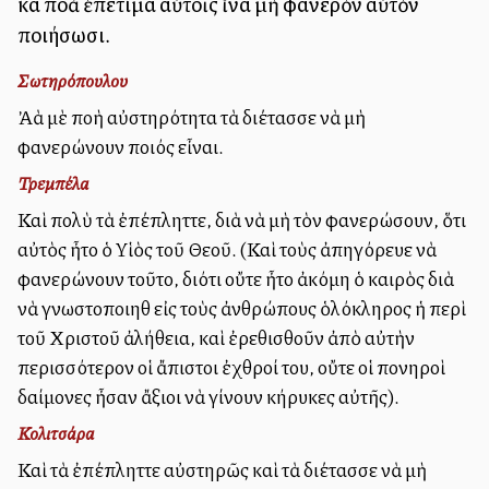
καὶ πολλὰ ἐπετίμα αὐτοῖς ἵνα μὴ φανερὸν αὐτὸν
ποιήσωσι.
Σωτηρόπουλου
Ἀλλὰ μὲ πολλὴ αὐστηρότητα τὰ διέτασσε νὰ μὴ
φανερώνουν ποιός εἶναι.
Τρεμπέλα
Καὶ πολὺ τὰ ἐπέπληττε, διὰ νὰ μὴ τὸν φανερώσουν, ὅτι
αὐτὸς ἦτο ὁ Υἱὸς τοῦ Θεοῦ. (Καὶ τοὺς ἀπηγόρευε νὰ
φανερώνουν τοῦτο, διότι οὔτε ἦτο ἀκόμη ὁ καιρὸς διὰ
νὰ γνωστοποιηθῇ εἰς τοὺς ἀνθρώπους ὁλόκληρος ἡ περὶ
τοῦ Χριστοῦ ἀλήθεια, καὶ ἐρεθισθοῦν ἀπὸ αὐτὴν
περισσότερον οἱ ἄπιστοι ἐχθροί του, οὔτε οἱ πονηροὶ
δαίμονες ἦσαν ἄξιοι νὰ γίνουν κήρυκες αὐτῆς).
Κολιτσάρα
Καὶ τὰ ἐπέπληττε αὐστηρῶς καὶ τὰ διέτασσε νὰ μὴ