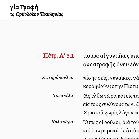
Ἁγία Γραφή
τῆς Ὀρθοδόξου Ἐκκλησίας
Πέτρ. Α' 3,1
Ὁμοίως αἱ γυναῖκες ὑπ
ἀναστροφῆς ἄνευ λόγ
Σωτηρόπουλου
Ἐπίσης σεῖς, γυναῖκες, 
κερδηθοῦν (στὴν Πίστι)
Τρεμπέλα
Ἄς ἔλθω τώρα καὶ εἰς τὰ
εἰς τοὺς συζύγους των, 
Χριστοῦ χωρὶς λόγον κ
Κολιτσάρα
Ὅπως οἱ δοῦλοι, διὰ το
καὶ ἐὰν μερικοὶ ἀπὸ αὐτ
χωρὶς λόγια καὶ διδασκα