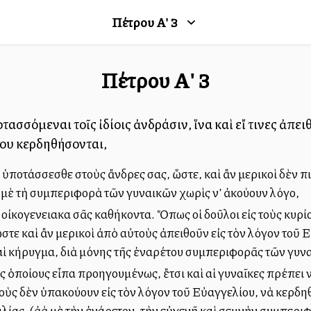
Πέτρου Α'
3
Πέτρου Α'
3
οτασσόμεναι τοῖς ἰδίοις ἀνδράσιν, ἵνα καὶ εἴ τινες ἀπε
ου κερδηθήσονται,
νὰ ὑποτάσσεσθε στοὺς ἄνδρες σας, ὥστε, καὶ ἂν μερικοὶ δὲν π
 μὲ τὴ συμπεριφορὰ τῶν γυναικῶν χωρὶς ν’ ἀκούουν λόγο,
 οἰκογενειακα σᾶς καθήκοντα. Ὅπως οἱ δοῦλοι εἰς τοὺς κυρίο
ὥστε καὶ ἂν μερικοὶ ἀπὸ αὐτοὺς ἀπειθοῦν εἰς τὸν λόγον τοῦ 
αὶ κήρυγμα, διὰ μόνης τῆς ἐναρέτου συμπεριφορᾶς τῶν γυν
ὺς ὁποίους εἶπα προηγουμένως, ἔτσι καὶ αἱ γυναῖκες πρέπει 
οὺς δὲν ὑπακούουν εἰς τὸν λόγον τοῦ Εὐαγγελίου, νὰ κερδηθ
λίας, (ἀλλὰ μὲ τὴν ἐνάρετον, τὴν εὐγενῆ καὶ σεμνὴν συμπερ