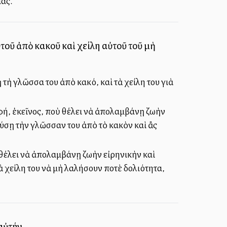
ίας.
οῦ ἀπὸ κακοῦ καὶ χείλη αὐτοῦ τοῦ μὴ
ῃ τὴ γλῶσσα του ἀπὸ κακό, καὶ τὰ χείλη του γιὰ
φή, ἐκεῖνος, ποὺ θέλει νὰ ἀπολαμβάνῃ ζωὴν
αύσῃ τὴν γλῶσσαν του ἀπὸ τὸ κακὸν καὶ ἂς
 θέλει νὰ ἀπολαμβάνῃ ζωὴν εἰρηνικὴν καὶ
ὰ χείλη του νὰ μὴ λαλήσουν ποτὲ δολιότητα,
αὐτήν.