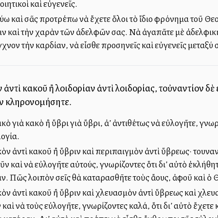
οιητικοὶ καὶ εὐγενεῖς.
εύω καὶ σᾶς προτρέπω νὰ ἔχετε ὅλοι τὸ ἴδιο φρόνημα τοῦ Θεοῦ,
ψιν καὶ τὴν χαρὰν τῶν ἀδελφῶν σας. Νὰ ἀγαπᾶτε μὲ ἀδελφικ
χνον τὴν καρδίαν, νὰ εἶσθε προσηνεῖς καὶ εὐγενεῖς μεταξύ 
ἀντὶ κακοῦ ἢ λοιδορίαν ἀντὶ λοιδορίας, τοὐναντίον δὲ ε
αν κληρονομήσητε.
ὸ γιὰ κακὸ ἢ ὕβρι γιὰ ὕβρι, ἀλλ’ ἀντιθέτως νὰ εὐλογῆτε, γνωρ
ογία.
ν ἀντὶ κακοῦ ἢ ὕβριν καὶ περιπαιγμὸν ἀντὶ ὕβρεως· τουναντ
ῦν καὶ νὰ εὐλογῆτε αὐτούς, γνωρίζοντες ὅτι δι’ αὐτὸ ἐκλήθ
ν. Πῶς λοιπὸν σεῖς θὰ καταρασθῆτε τοὺς ἄλλους, ἀφοῦ καὶ ὁ 
ὸν ἀντὶ κακοῦ ἢ ὕβριν καὶ χλευασμὸν ἀντὶ ὕβρεως καὶ χλευ
καὶ νὰ τοὺς εὐλογῆτε, γνωρίζοντες καλά, ὅτι δι’ αὐτὸ ἔχετ