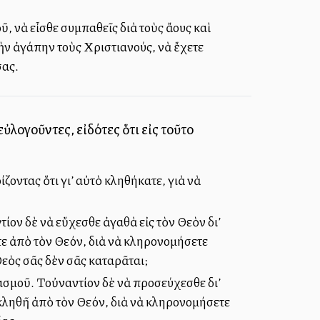
 νὰ εἶσθε συμπαθεῖς διὰ τοὺς ἄλλους καὶ
ὴν ἀγάπην τοὺς Χριστιανούς, νὰ ἔχετε
σας.
ὐλογοῦντες, εἰδότες ὅτι εἰς τοῦτο
ίζοντας ὅτι γι’ αὐτὸ κληθήκατε, γιὰ νὰ
ίον δὲ νὰ εὔχεσθε ἀγαθὰ εἰς τὸν Θεὸν δι’
ητε ἀπὸ τὸν Θεόν, διὰ νὰ κληρονομήσετε
Θεὸς σᾶς δὲν σᾶς καταρᾶται;
ασμοῦ. Τοὐναντίον δὲ νὰ προσεύχεσθε δι’
ε κληθῆ ἀπὸ τὸν Θεόν, διὰ νὰ κληρονομήσετε