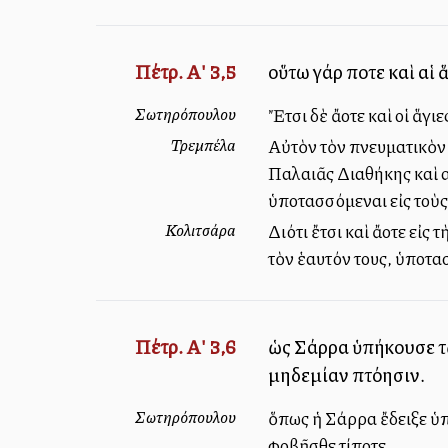
Πέτρ. Α' 3,5
οὕτω γάρ ποτε καὶ αἱ 
Σωτηρόπουλου
Ἔτσι δὲ ἄλλοτε καὶ οἱ ἅ
Τρεμπέλα
Αὐτὸν τὸν πνευματικὸν σ
Παλαιᾶς Διαθήκης καὶ αἱ
ὑποτασσόμεναι εἰς τοὺς
Κολιτσάρα
Διότι ἔτσι καὶ ἄλλοτε εἰ
τὸν ἑαυτόν τους, ὑποτα
Πέτρ. Α' 3,6
ὡς Σάρρα ὑπήκουσε τῷ
μηδεμίαν πτόησιν.
Σωτηρόπουλου
ὅπως ἡ Σάρρα ἔδειξε ὑπ
φοβῆσθε τίποτε.