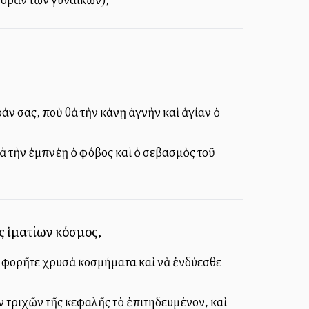
ν σας, ποὺ θὰ τὴν κάνῃ ἁγνὴν καὶ ἁγίαν ὁ
θὰ τὴν ἐμπνέῃ ὁ φόβος καὶ ὁ σεβασμὸς τοῦ
ς ἱματίων κόσμος,
νὰ φορῆτε χρυσὰ κοσμήματα καὶ νὰ ἐνδύεσθε
ν τριχῶν τῆς κεφαλῆς τὸ ἐπιτηδευμένον, καὶ