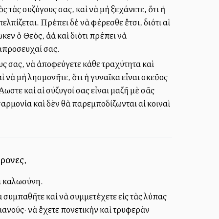
ς τὰς συζύγους σας, καὶ νὰ μὴ ξεχάνετε, ὅτι ἡ
λπίζεται. Πρέπει δὲ νὰ φέρεσθε ἔτσι, διότι αἱ
εν ὁ Θεός, ἀλλὰ καὶ διότι πρέπει νὰ
υμπροσευχαί σας.
ους σας, νὰ ἀποφεύγετε κάθε τραχύτητα καὶ
 νὰ μὴ λησμονῆτε, ὅτι ἡ γυναῖκα εἶναι σκεῦος
λωστε καὶ αἱ σύζυγοί σας εἶναι μαζῆ μὲ σᾶς
σαρμονία καὶ δὲν θὰ παρεμποδίζωνται αἱ κοιναὶ
φρονες,
ι καλωσύνη.
 συμπαθῆτε καὶ νὰ συμμετέχετε εἰς τὰς λύπας
ιανούς· νὰ ἔχετε πονετικὴν καὶ τρυφερὰν