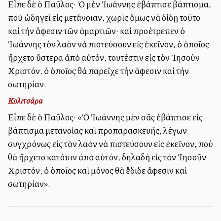
Εἶπε δὲ ὁ Παῦλος· Ὁ μὲν Ἰωάννης ἐβάπτισε βάπτισμα,
ποὺ ὡδηγεῖ εἰς μετάνοιαν, χωρὶς ὅμως νὰ δίδῃ τοῦτο
καὶ τὴν ἄφεσιν τῶν ἁμαρτιῶν· καὶ προέτρεπεν ὁ
Ἰωάννης τὸν λαὸν νὰ πιστεύσουν εἰς ἐκεῖνον, ὁ ὁποῖος
ἤρχετο ὕστερα ἀπὸ αὐτόν, τουτέστιν εἰς τὸν Ἰησοὺν
Χριστόν, ὁ ὁποῖος θὰ παρεῖχε τὴν ἄφεσιν καὶ τὴν
σωτηρίαν.
Κολιτσάρα
Εἶπε δὲ ὁ Παῦλος· «Ὁ Ἰωάννης μὲν σᾶς ἐβάπτισε εἰς
βάπτισμα μετανοίας καὶ προπαρασκευῆς, λέγων
συγχρόνως εἰς τὸν λαὸν νὰ πιστεύσουν εἰς ἐκεῖνον, ποὺ
θὰ ἤρχετο κατόπιν ἀπὸ αὐτόν, δηλαδὴ εἰς τὸν Ἰησοῦν
Χριστόν, ὁ ὁποῖος καὶ μόνος θὰ ἔδιδε ἄφεσιν καὶ
σωτηρίαν».