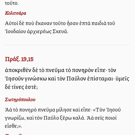
τοῦτο.
Κολιτσάρα
Αὐτοὶ δὲ ποὺ ἔκαναν τοῦτο ἦσαν ἑπτὰ παιδιὰ τοῦ
Ἰουδαίου ἀρχιερέως Σκευᾶ.
Πράξ. 19,15
ἀποκριθὲν δὲ τὸ πνεῦμα τὸ πονηρὸν εἶπε· τὸν
Ἰησοῦν γινώσκω καὶ τὸν Παῦλον ἐπίσταμαι· ὑμεῖς
δὲ τίνες ἐστέ;
Σωτηρόπουλου
Ἀλλὰ τὸ πονηρὸ πνεῦμα μίλησε καὶ εἶπε· «Τὸν Ἰησοῦ
γνωρίζω, καὶ τὸν Παῦλο ξέρω καλά. Ἀλλὰ σεῖς ποιοί
εἶσθε;».