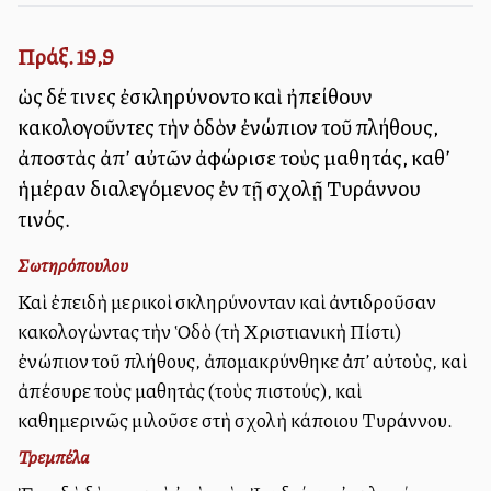
Πράξ. 19,9
ὡς δέ τινες ἐσκληρύνοντο καὶ ἠπείθουν
κακολογοῦντες τὴν ὁδὸν ἐνώπιον τοῦ πλήθους,
ἀποστὰς ἀπ’ αὐτῶν ἀφώρισε τοὺς μαθητάς, καθ’
ἡμέραν διαλεγόμενος ἐν τῇ σχολῇ Τυράννου
τινός.
Σωτηρόπουλου
Καὶ ἐπειδὴ μερικοὶ σκληρύνονταν καὶ ἀντιδροῦσαν
κακολογὼντας τὴν Ὁδὸ (τὴ Χριστιανικὴ Πίστι)
ἐνώπιον τοῦ πλήθους, ἀπομακρύνθηκε ἀπ’ αὐτοὺς, καὶ
ἀπέσυρε τοὺς μαθητὰς (τοὺς πιστούς), καὶ
καθημερινῶς μιλοῦσε στὴ σχολὴ κάποιου Τυράννου.
Τρεμπέλα