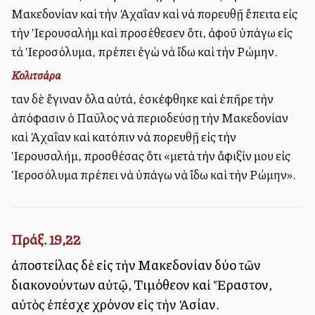
Μακεδονίαν καὶ τὴν Ἀχαΐαν καὶ νὰ πορευθῇ ἔπειτα εἰς
τὴν Ἱερουσαλὴμ καὶ προσέθεσεν ὅτι, ἀφοῦ ὑπάγω εἰς
τὰ Ἱεροσόλυμα, πρέπει ἐγὼ νὰ ἴδω καὶ τὴν Ρώμην.
Κολιτσάρα
Ὅταν δὲ ἔγιναν ὅλα αὐτά, ἐσκέφθηκε καὶ ἐπῆρε τὴν
ἀπόφασιν ὁ Παῦλος νὰ περιοδεύσῃ τὴν Μακεδονίαν
καὶ Ἀχαΐαν καὶ κατόπιν νὰ πορευθῇ εἰς τὴν
Ἱερουσαλήμ, προσθέσας ὅτι «μετὰ τὴν ἄφιξίν μου εἰς
Ἱεροσόλυμα πρέπει νὰ ὑπάγω νὰ ἴδω καὶ τὴν Ρώμην».
Πράξ. 19,22
ἀποστείλας δὲ εἰς τὴν Μακεδονίαν δύο τῶν
διακονούντων αὐτῷ, Τιμόθεον καὶ Ἔραστον,
αὐτὸς ἐπέσχε χρόνον εἰς τὴν Ἀσίαν.