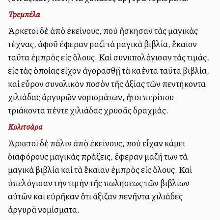
Τρεμπέλα
Ἀρκετοὶ δὲ ἀπὸ ἐκείνους, ποὺ ἤσκησαν τὰς μαγικὰς
τέχνας, ἀφοῦ ἔφεραν μαζὶ τὰ μαγικὰ βιβλία, ἔκαιον
ταῦτα ἐμπρὸς εἰς ὅλους. Καὶ συνυπολόγισαν τὰς τιμάς,
εἰς τὰς ὁποίας εἶχον ἀγορασθῇ τὰ καέντα ταῦτα βιβλία,
καὶ εὗρον συνολικὸν ποσὸν τῆς ἀξίας τῶν πεντήκοντα
χιλιάδας ἀργυρῶν νομισμάτων, ἤτοι περίπου
τριάκοντα πέντε χιλιάδας χρυσᾶς δραχμάς.
Κολιτσάρα
Ἀρκετοὶ δὲ πάλιν ἀπὸ ἐκείνους, ποὺ εἶχαν κάμει
διαφόρους μαγικὰς πράξεις, ἔφεραν μαζῆ των τὰ
μαγικὰ βιβλία καὶ τὰ ἔκαιαν ἐμπρὸς εἰς ὅλους. Καὶ
ὑπελόγισαν τὴν τιμὴν τῆς πωλήσεως τῶν βιβλίων
αὐτῶν καὶ εὐρῆκαν ὅτι ἄξιζαν πενῆντα χιλιάδες
ἀργυρᾶ νομίσματα.