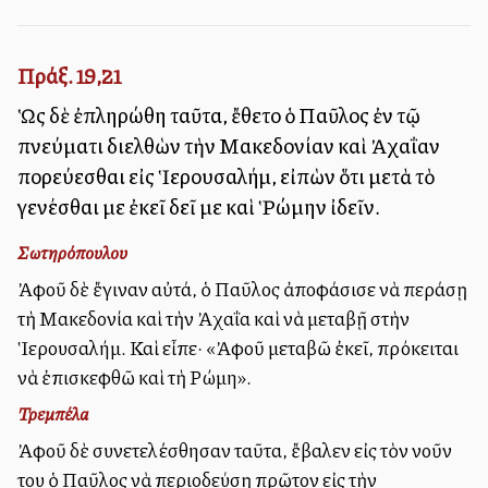
Πράξ. 19,21
Ὡς δὲ ἐπληρώθη ταῦτα, ἔθετο ὁ Παῦλος ἐν τῷ
πνεύματι διελθὼν τὴν Μακεδονίαν καὶ Ἀχαΐαν
πορεύεσθαι εἰς Ἱερουσαλήμ, εἰπὼν ὅτι μετὰ τὸ
γενέσθαι με ἐκεῖ δεῖ με καὶ Ῥώμην ἰδεῖν.
Σωτηρόπουλου
Ἀφοῦ δὲ ἔγιναν αὐτά, ὁ Παῦλος ἀποφάσισε νὰ περάσῃ
τὴ Μακεδονία καὶ τὴν Ἀχαΐα καὶ νὰ μεταβῇ στὴν
Ἱερουσαλήμ. Καὶ εἶπε· «Ἀφοῦ μεταβῶ ἐκεῖ, πρόκειται
νὰ ἐπισκεφθῶ καὶ τὴ Ρώμη».
Τρεμπέλα
Ἀφοῦ δὲ συνετελέσθησαν ταῦτα, ἔβαλεν εἰς τὸν νοῦν
του ὁ Παῦλος νὰ περιοδεύσῃ πρῶτον εἰς τὴν