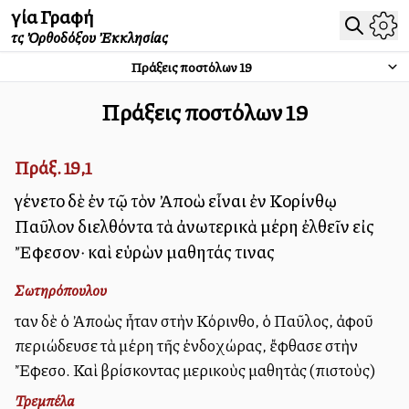
Ἁγία Γραφή
τῆς Ὀρθοδόξου Ἐκκλησίας
Πράξεις Ἀποστόλων
19
Πράξεις Ἀποστόλων
19
Πράξ. 19,1
Ἐγένετο δὲ ἐν τῷ τὸν Ἀπολλὼ εἶναι ἐν Κορίνθῳ
Παῦλον διελθόντα τὰ ἀνωτερικὰ μέρη ἐλθεῖν εἰς
Ἔφεσον· καὶ εὑρὼν μαθητάς τινας
Σωτηρόπουλου
Ὅταν δὲ ὁ Ἀπολλὼς ἦταν στὴν Κόρινθο, ὁ Παῦλος, ἀφοῦ
περιώδευσε τὰ μέρη τῆς ἐνδοχώρας, ἔφθασε στὴν
Ἔφεσο. Καὶ βρίσκοντας μερικοὺς μαθητὰς (πιστοὺς)
Τρεμπέλα