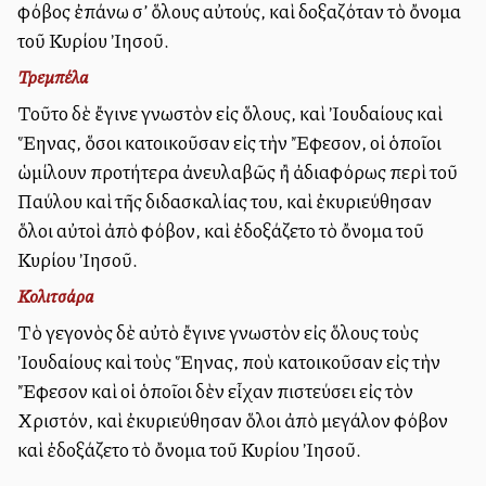
φόβος ἐπάνω σ’ ὅλους αὐτούς, καὶ δοξαζόταν τὸ ὄνομα
τοῦ Κυρίου Ἰησοῦ.
Τρεμπέλα
Τοῦτο δὲ ἔγινε γνωστὸν εἰς ὅλους, καὶ Ἰουδαίους καὶ
Ἕλληνας, ὅσοι κατοικοῦσαν εἰς τὴν Ἔφεσον, οἱ ὁποῖοι
ὡμίλουν προτήτερα ἀνευλαβῶς ἢ ἀδιαφόρως περὶ τοῦ
Παύλου καὶ τῆς διδασκαλίας του, καὶ ἐκυριεύθησαν
ὅλοι αὐτοὶ ἀπὸ φόβον, καὶ ἐδοξάζετο τὸ ὄνομα τοῦ
Κυρίου Ἰησοῦ.
Κολιτσάρα
Τὸ γεγονὸς δὲ αὐτὸ ἔγινε γνωστὸν εἰς ὅλους τοὺς
Ἰουδαίους καὶ τοὺς Ἕλληνας, ποὺ κατοικοῦσαν εἰς τὴν
Ἔφεσον καὶ οἱ ὁποῖοι δὲν εἶχαν πιστεύσει εἰς τὸν
Χριστόν, καὶ ἐκυριεύθησαν ὅλοι ἀπὸ μεγάλον φόβον
καὶ ἐδοξάζετο τὸ ὄνομα τοῦ Κυρίου Ἰησοῦ.