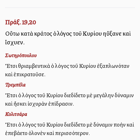
Πράξ. 19,20
Οὕτω κατὰ κράτος ὁ λόγος τοῦ Κυρίου ηὔξανε καὶ
ἴσχυεν.
Σωτηρόπουλου
Ἔτσι θριαμβευτικὰ ὁ λόγος τοῦ Κυρίου ἐξαπλωνόταν
καὶ ἐπικρατοῦσε.
Τρεμπέλα
Ἔτσι ὁ λόγος τοῦ Κυρίου διεδίδετο μὲ μεγάλην δύναμιν
καὶ ἤσκει ἰσχυρὰν ἐπίδρασιν.
Κολιτσάρα
Ἔτσι ὁ λόγος τοῦ Κυρίου διεδίδετο μὲ δύναμιν πολλὴν καὶ
ἐπεβάλλετο ὁλονὲν καὶ περισσότερον.