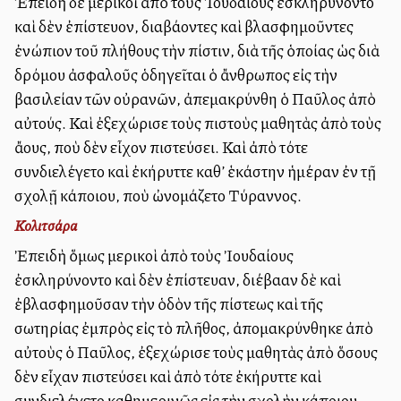
Ἐπειδὴ δὲ μερικοὶ ἀπὸ τοὺς Ἰουδαίους ἐσκληρύνοντο
καὶ δὲν ἐπίστευον, διαβάλλοντες καὶ βλασφημοῦντες
ἐνώπιον τοῦ πλήθους τὴν πίστιν, διὰ τῆς ὁποίας ὡς διὰ
δρόμου ἀσφαλοῦς ὁδηγεῖται ὁ ἄνθρωπος εἰς τὴν
βασιλείαν τῶν οὐρανῶν, ἀπεμακρύνθη ὁ Παῦλος ἀπὸ
αὐτούς. Καὶ ἐξεχώρισε τοὺς πιστοὺς μαθητὰς ἀπὸ τοὺς
ἄλλους, ποὺ δὲν εἶχον πιστεύσει. Καὶ ἀπὸ τότε
συνδιελέγετο καὶ ἐκήρυττε καθ’ ἑκάστην ἡμέραν ἐν τῇ
σχολῇ κάποιου, ποὺ ὠνομάζετο Τύραννος.
Κολιτσάρα
Ἐπειδὴ ὅμως μερικοὶ ἀπὸ τοὺς Ἰουδαίους
ἐσκληρύνοντο καὶ δὲν ἐπίστευαν, διέβαλλαν δὲ καὶ
ἐβλασφημοῦσαν τὴν ὁδὸν τῆς πίστεως καὶ τῆς
σωτηρίας ἐμπρὸς εἰς τὸ πλῆθος, ἀπομακρύνθηκε ἀπὸ
αὐτοὺς ὁ Παῦλος, ἐξεχώρισε τοὺς μαθητὰς ἀπὸ ὅσους
δὲν εἶχαν πιστεύσει καὶ ἀπὸ τότε ἐκήρυττε καὶ
συνδιελέγετο καθημερινῶς εἰς τὴν σχολὴν κάποιου,