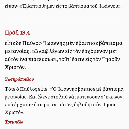
εἶπαν· «Ἐβαπτίσθημεν εἰς τὸ βάπτισμα τοῦ Ἰωάννου».
Πράξ. 19,4
εἶπε δὲ Παῦλος· Ἰωάννης μὲν ἐβάπτισε βάπτισμα
μετανοίας, τῷ λαῷ λέγων εἰς τὸν ἐρχόμενον μετ’
αὐτὸν ἵνα πιστεύσωσι, τοῦτ’ ἔστιν εἰς τὸν Ἰησοῦν
Χριστόν.
Σωτηρόπουλου
Τότε ὁ Παῦλος εἶπε· «Ὁ Ἰωάννης βάπτισε μὲ βάπτισμα
μετανοίας. Καὶ ἔλεγε στὸ λαὸ νὰ πιστεύσουν σ’ ἐκεῖνον,
ποὺ ἐρχόταν ὕστερα ἀπ’ αὐτόν, δηλαδὴ στὸν Ἰησοῦ
Χριστό».
Τρεμπέλα