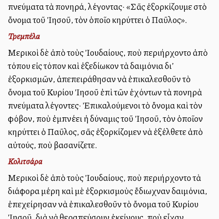
πνεύματα τὰ πονηρά, λέγοντας· «Σᾶς ἐξορκίζουμε στὸ
ὄνομα τοῦ Ἰησοῦ, τὸν ὁποῖο κηρύττει ὁ Παῦλος».
Τρεμπέλα
Μερικοὶ δὲ ἀπὸ τοὺς Ἰουδαίους, ποὺ περιήρχοντο ἀπὸ
τόπου εἰς τόπον καὶ ἐξεδίωκον τὰ δαιμόνια δι’
ἐξορκισμῶν, ἀπεπειράθησαν νὰ ἐπικαλεσθοῦν τὸ
ὄνομα τοῦ Κυρίου Ἰησοῦ ἐπὶ τῶν ἐχόντων τὰ πονηρὰ
πνεύματα λέγοντες· Ἐπικαλούμενοι τὸ ὄνομα καὶ τὸν
φόβον, ποὺ ἐμπνέει ἡ δύναμις τοῦ Ἰησοῦ, τὸν ὁποῖον
κηρύττει ὁ Παῦλος, σᾶς ἐξορκίζομεν νὰ ἐξέλθετε ἀπὸ
αὐτούς, ποὺ βασανίζετε.
Κολιτσάρα
Μερικοὶ δὲ ἀπὸ τοὺς Ἰουδαίους, ποὺ περιήρχοντο τὰ
διάφορα μέρη καὶ μὲ ἐξορκισμοὺς ἔδιωχναν δαιμόνια,
ἐπεχείρησαν νὰ ἐπικαλεσθοῦν τὸ ὄνομα τοῦ Κυρίου
Ἰησοῦ, διὰ νὰ θεραπεύσουν ἐκείνους, ποὺ εἶχαν