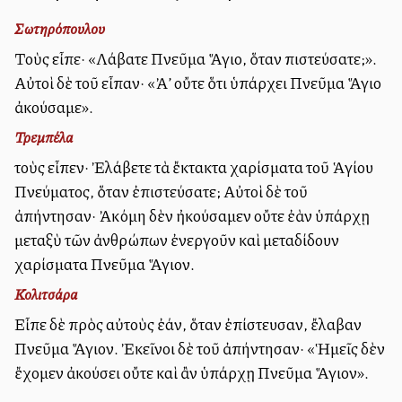
Σωτηρόπουλου
Τοὺς εἶπε· «Λάβατε Πνεῦμα Ἅγιο, ὅταν πιστεύσατε;».
Αὐτοὶ δὲ τοῦ εἶπαν· «Ἀλλ’ οὔτε ὅτι ὑπάρχει Πνεῦμα Ἅγιο
ἀκούσαμε».
Τρεμπέλα
τοὺς εἶπεν· Ἐλάβετε τὰ ἔκτακτα χαρίσματα τοῦ Ἁγίου
Πνεύματος, ὅταν ἐπιστεύσατε; Αὐτοὶ δὲ τοῦ
ἀπήντησαν· Ἀκόμη δὲν ἠκούσαμεν οὔτε ἐὰν ὑπάρχῃ
μεταξὺ τῶν ἀνθρώπων ἐνεργοῦν καὶ μεταδίδουν
χαρίσματα Πνεῦμα Ἅγιον.
Κολιτσάρα
Εἶπε δὲ πρὸς αὐτοὺς ἐάν, ὅταν ἐπίστευσαν, ἔλαβαν
Πνεῦμα Ἅγιον. Ἐκεῖνοι δὲ τοῦ ἀπήντησαν· «Ἡμεῖς δὲν
ἔχομεν ἀκούσει οὔτε καὶ ἂν ὑπάρχῃ Πνεῦμα Ἅγιον».