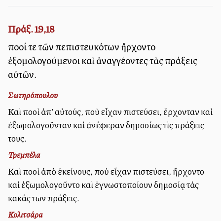
Πράξ. 19,18
πολλοί τε τῶν πεπιστευκότων ἤρχοντο
ἐξομολογούμενοι καὶ ἀναγγέλλοντες τὰς πράξεις
αὐτῶν.
Σωτηρόπουλου
Καὶ πολλοὶ ἀπ’ αὐτούς, ποὺ εἶχαν πιστεύσει, ἔρχονταν καὶ
ἐξωμολογοῦνταν καὶ ἀνέφεραν δημοσίως τὶς πράξεις
τους.
Τρεμπέλα
Καὶ πολλοὶ ἀπὸ ἐκείνους, ποὺ εἶχαν πιστεύσει, ἤρχοντο
καὶ ἐξωμολογοῦντο καὶ ἐγνωστοποίουν δημοσίᾳ τὰς
κακάς των πράξεις.
Κολιτσάρα