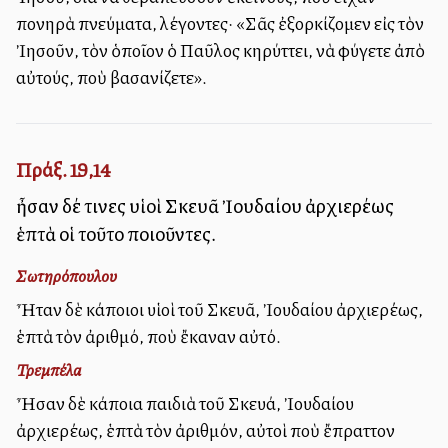
πονηρὰ πνεύματα, λέγοντες· «Σᾶς ἐξορκίζομεν εἰς τὸν
Ἰησοῦν, τὸν ὁποῖον ὁ Παῦλος κηρύττει, νὰ φύγετε ἀπὸ
αὐτούς, ποὺ βασανίζετε».
Πράξ. 19,14
ἦσαν δέ τινες υἱοὶ Σκευᾶ Ἰουδαίου ἀρχιερέως
ἑπτὰ οἱ τοῦτο ποιοῦντες.
Σωτηρόπουλου
Ἦταν δὲ κάποιοι υἱοὶ τοῦ Σκευᾶ, Ἰουδαίου ἀρχιερέως,
ἑπτὰ τὸν ἀριθμό, ποὺ ἔκαναν αὐτό.
Τρεμπέλα
Ἦσαν δὲ κάποια παιδιὰ τοῦ Σκευά, Ἰουδαίου
ἀρχιερέως, ἑπτὰ τὸν ἀριθμόν, αὐτοὶ ποὺ ἔπραττον