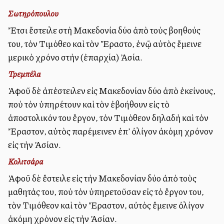
Σωτηρόπουλου
Ἔτσι ἔστειλε στὴ Μακεδονία δύο ἀπὸ τοὺς βοηθούς
του, τὸν Τιμόθεο καὶ τὸν Ἔραστο, ἐνῷ αὐτὸς ἔμεινε
μερικὸ χρόνο στὴν (ἐπαρχία) Ἀσία.
Τρεμπέλα
Ἀφοῦ δὲ ἀπέστειλεν εἰς Μακεδονίαν δύο ἀπὸ ἐκείνους,
ποὺ τὸν ὑπηρέτουν καὶ τὸν ἐβοήθουν εἰς τὸ
ἀποστολικόν του ἔργον, τὸν Τιμόθεον δηλαδὴ καὶ τὸν
Ἔραστον, αὐτὸς παρέμεινεν ἐπ’ ὀλίγον ἀκόμη χρόνον
εἰς τὴν Ἀσίαν.
Κολιτσάρα
Ἀφοῦ δὲ ἔστειλε εἰς τὴν Μακεδονίαν δύο ἀπὸ τοὺς
μαθητάς του, ποὺ τὸν ὑπηρετοῦσαν εἰς τὸ ἔργον του,
τὸν Τιμόθεον καὶ τὸν Ἔραστον, αὐτὸς ἔμεινε ὀλίγον
ἀκόμη χρόνον εἰς τὴν Ἀσίαν.