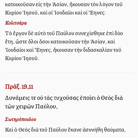
κατοικοῦσαν εἰς τὴν Ἀσίαν, ἤκουσαν τὸν λόγον τοῦ
Κυρίου Ἰησοῦ, καὶ οἱ Ἰουδαῖοι καὶ οἱ Ἕλληνες.
Κολιτσάρα
Τὸ ἔργον δὲ αὐτὸ τοῦ Παύλου συνεχίσθηκε ἐπὶ δύο
ἔτη, ὥστε ὅλοι ὅσοι κατοικοῦσαν τὴν Ἀσίαν, καὶ
Ἰουδαῖοι καὶ Ἕλληνες, ἤκουσαν τὴν διδασκαλίαν τοῦ
Κυρίου Ἰησοῦ.
Πράξ. 19,11
Δυνάμεις τε οὐ τὰς τυχούσας ἐποίει ὁ Θεὸς διὰ
τῶν χειρῶν Παύλου,
Σωτηρόπουλου
Καὶ ὁ Θεὸς διὰ τοῦ Παύλου ἔκανε ἀσυνήθη θαύματα,