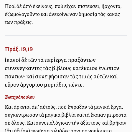
Πολλοὶ δὲ ἀπὸ ἐκείνους, ποὺ εἶχαν πιστεύσει, ἤρχοντο,
ἐξωμολογοῦντο καὶ ἀνεκοίνωναν δημοσίᾳ τὰς κακάς
των πράξεις.
Πράξ. 19,19
ἱκανοὶ δὲ τῶν τὰ περίεργα πραξάντων
συνενέγκαντες τὰς βίβλους κατέκαιον ἐνώπιον
πάντων· καὶ συνεψήφισαν τὰς τιμὰς αὐτῶν καὶ
εὗρον ἀργυρίου μυριάδας πέντε.
Σωτηρόπουλου
Καὶ ἀρκετοὶ ἀπ’ αὐτούς, ποὺ ἔπραξαν τὰ μαγικὰ ἔργα,
συγκέντρωσαν τὰ μαγικὰ βιβλία καὶ τὰ ἔκαιαν μπροστὰ
σὲ ὅλους. Καὶ συνυπολόγισαν τὴν ἀξία τους καὶ βρῆκαν
(ὅτι ἄξιζαν) πενήντα χιλιάδες ἀργυρὰ νομίσματα.