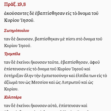
Πράξ. 19,5
ἀκούσαντες δὲ ἐβαπτίσθησαν εἰς τὸ ὄνομα τοῦ
Κυρίου Ἰησοῦ.
Σωτηρόπουλου
Ὅταν δὲ ἄκουσαν, βαπτίσθηκαν μὲ πίστι στὸ ὄνομα τοῦ
Κυρίου Ἰησοῦ.
Τρεμπέλα
Ὅταν δὲ ἐκεῖνοι ἤκουσαν ταῦτα, ἐβαπτίσθησαν, ἀφοῦ
ἐπίστευσαν εἰς τὸ ὄνομα τοῦ Κυρίου Ἰησοῦ καὶ
ἐστήριξαν ὅλην τὴν ἐμπιστοσύνην καὶ ἐλπίδα των εἰς τὸ
ἀξίωμά του ὡς Μεσσίου καὶ ὡς Λυτρωτοῦ καὶ ὡς
Κυρίου.
Κολιτσάρα
Ὅταν δὲ ἐκεῖνοι ἤκουσαν αὐτά, ἐπίστευσαν καὶ