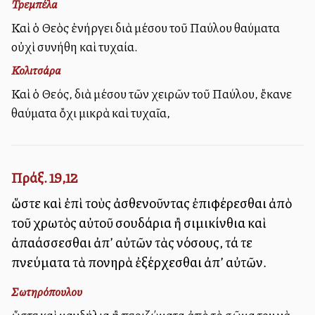
Τρεμπέλα
Καὶ ὁ Θεὸς ἐνήργει διὰ μέσου τοῦ Παύλου θαύματα
οὐχὶ συνήθη καὶ τυχαία.
Κολιτσάρα
Καὶ ὁ Θεός, διὰ μέσου τῶν χειρῶν τοῦ Παύλου, ἔκανε
θαύματα ὄχι μικρὰ καὶ τυχαῖα,
Πράξ. 19,12
ὥστε καὶ ἐπὶ τοὺς ἀσθενοῦντας ἐπιφέρεσθαι ἀπὸ
τοῦ χρωτὸς αὐτοῦ σουδάρια ἢ σιμικίνθια καὶ
ἀπαλλάσσεσθαι ἀπ’ αὐτῶν τὰς νόσους, τά τε
πνεύματα τὰ πονηρὰ ἐξέρχεσθαι ἀπ’ αὐτῶν.
Σωτηρόπουλου