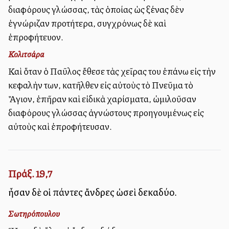
διαφόρους γλώσσας, τὰς ὁποίας ὡς ξένας δὲν
ἐγνώριζαν προτήτερα, συγχρόνως δὲ καὶ
ἐπροφήτευον.
Κολιτσάρα
Καὶ ὅταν ὁ Παῦλος ἔθεσε τὰς χεῖρας του ἐπάνω εἰς τὴν
κεφαλὴν των, κατῆλθεν εἰς αὐτοὺς τὸ Πνεῦμα τὸ
Ἅγιον, ἐπῆραν καὶ εἰδικὰ χαρίσματα, ὠμιλοῦσαν
διαφόρους γλώσσας ἀγνώστους προηγουμένως εἰς
αὐτοὺς καὶ ἐπροφήτευσαν.
Πράξ. 19,7
ἦσαν δὲ οἱ πάντες ἄνδρες ὡσεὶ δεκαδύο.
Σωτηρόπουλου