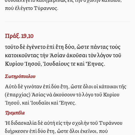
ποὺ ἐλέγετο Τύραννος.
Πράξ. 19,10
τοῦτο δὲ ἐγένετο ἐπὶ ἔτη δύο, ὥστε πάντας τοὺς
κατοικοῦντας τὴν Ἀσίαν ἀκοῦσαι τὸν λόγον τοῦ
Κυρίου Ἰησοῦ, Ἰουδαίους τε καὶ Ἕλληνας.
Σωτηρόπουλου
Αὐτὸ δὲ γινόταν ἐπὶ δύο ἔτη, ὥστε ὅλοι οἱ κάτοικοι τῆς
(ἐπαρχίας) Ἀσίας νὰ ἀκούσουν τὸ λόγο τοῦ Κυρίου
Ἰησοῦ, καὶ Ἰουδαῖοι καὶ Ἕλληνες.
Τρεμπέλα
Ἡ διδασκαλία δὲ αὐτὴ εἰς τὴν σχολὴν τοῦ Τυράννου
διήρκεσεν ἐπὶ δύο ἔτη, ὥστε ὅλοι ἐκεῖνοι, ποὺ