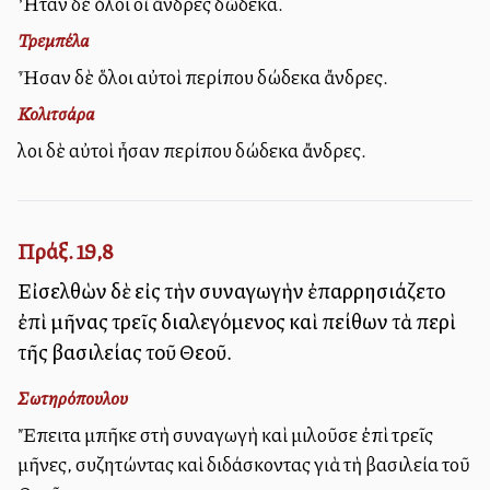
Ἦταν δὲ ὅλοι οἱ ἄνδρες δώδεκα.
Τρεμπέλα
Ἦσαν δὲ ὅλοι αὐτοὶ περίπου δώδεκα ἄνδρες.
Κολιτσάρα
Ὅλοι δὲ αὐτοὶ ἦσαν περίπου δώδεκα ἄνδρες.
Πράξ. 19,8
Εἰσελθὼν δὲ εἰς τὴν συναγωγὴν ἐπαρρησιάζετο
ἐπὶ μῆνας τρεῖς διαλεγόμενος καὶ πείθων τὰ περὶ
τῆς βασιλείας τοῦ Θεοῦ.
Σωτηρόπουλου
Ἔπειτα μπῆκε στὴ συναγωγὴ καὶ μιλοῦσε ἐπὶ τρεῖς
μῆνες, συζητώντας καὶ διδάσκοντας γιὰ τὴ βασιλεία τοῦ