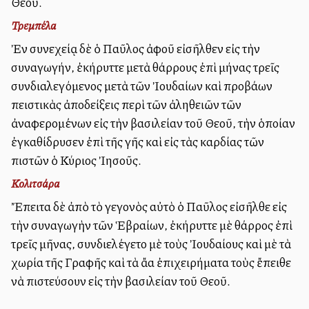
Θεοῦ.
Τρεμπέλα
Ἐν συνεχείᾳ δὲ ὁ Παῦλος ἀφοῦ εἰσῆλθεν εἰς τὴν
συναγωγήν, ἐκήρυττε μετὰ θάρρους ἐπὶ μήνας τρεῖς
συνδιαλεγόμενος μετὰ τῶν Ἰουδαίων καὶ προβάλλων
πειστικὰς ἀποδείξεις περὶ τῶν ἀληθειῶν τῶν
ἀναφερομένων εἰς τὴν βασιλείαν τοῦ Θεοῦ, τὴν ὁποίαν
ἐγκαθίδρυσεν ἐπὶ τῆς γῆς καὶ εἰς τὰς καρδίας τῶν
πιστῶν ὁ Κύριος Ἰησοῦς.
Κολιτσάρα
Ἔπειτα δὲ ἀπὸ τὸ γεγονὸς αὐτὸ ὁ Παῦλος εἰσῆλθε εἰς
τὴν συναγωγὴν τῶν Ἑβραίων, ἐκήρυττε μὲ θάρρος ἐπὶ
τρεῖς μῆνας, συνδιελέγετο μὲ τοὺς Ἰουδαίους καὶ μὲ τὰ
χωρία τῆς Γραφῆς καὶ τὰ ἄλλα ἐπιχειρήματα τοὺς ἔπειθε
νὰ πιστεύσουν εἰς τὴν βασιλείαν τοῦ Θεοῦ.