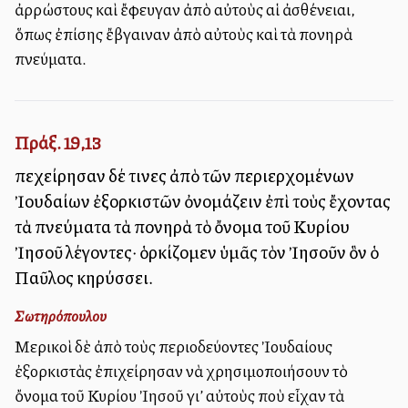
ἀρρώστους καὶ ἔφευγαν ἀπὸ αὐτοὺς αἱ ἀσθένειαι,
ὅπως ἐπίσης ἔβγαιναν ἀπὸ αὐτοὺς καὶ τὰ πονηρὰ
πνεύματα.
Πράξ. 19,13
Ἐπεχείρησαν δέ τινες ἀπὸ τῶν περιερχομένων
Ἰουδαίων ἐξορκιστῶν ὀνομάζειν ἐπὶ τοὺς ἔχοντας
τὰ πνεύματα τὰ πονηρὰ τὸ ὄνομα τοῦ Κυρίου
Ἰησοῦ λέγοντες· ὁρκίζομεν ὑμᾶς τὸν Ἰησοῦν ὃν ὁ
Παῦλος κηρύσσει.
Σωτηρόπουλου
Μερικοὶ δὲ ἀπὸ τοὺς περιοδεύοντες Ἰουδαίους
ἐξορκιστὰς ἐπιχείρησαν νὰ χρησιμοποιήσουν τὸ
ὄνομα τοῦ Κυρίου Ἰησοῦ γι’ αὐτοὺς ποὺ εἶχαν τὰ