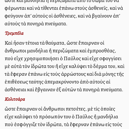
ὥστε καὶ μανδήλια ἢ περιζώματα ἀπὸ τὸ σῶμα του νὰ
φέρωνται καὶ νὰ τίθενται ἐπάνω στοὺς ἀσθενεῖς, καὶ νὰ
φεύγουν ἀπ’ αὐτοὺς οἱ ἀσθένειες, καὶ νὰ βγαίνουν ἀπ’
αὐτοὺς τὰ πονηρὰ πνεύματα.
Τρεμπέλα
Καὶ ἦσαν τέτοια τὰ θαύματα, ὥστε ἔπαιρναν οἱ
ἄνθρωποι μανδήλια ἢ περιζώματα καὶ ἐμπροσθέλλας,
ποὺ εἶχε χρησιμοποιήσει ὁ Παῦλος καὶ εἶχε σφογγίσει
μὲ αὐτὰ τὸν ἱδρῶτα του ἢ εἶχε καλύψει τὸ δέρμα του, καὶ
τὰ ἔφεραν ἐπάνω εἰς τοὺς ἀρρώστους καὶ διὰ μόνης τῆς
ἐπιθέσεως ταύτης ἀπεμακρύνοντο ἀπὸ αὐτοὺς αἱ
ἀσθένειαι καὶ ἔβγαιναν ἐξ αὐτῶν τὰ πονηρὰ πνεύματα.
Κολιτσάρα
ὥστε ἔπαιρναν οἱ ἄνθρωποι πετσέτες, μὲ τὶς ὁποῖες
εἶχε καλύψει τὸ πρόσωπόν του ὁ Παῦλος ἢ μανδήλια
ποὺ ἐσφόγγιζε τὸν ἱδρῶτα, τὰ ἔφερναν ἐπάνω εἰς τοὺς