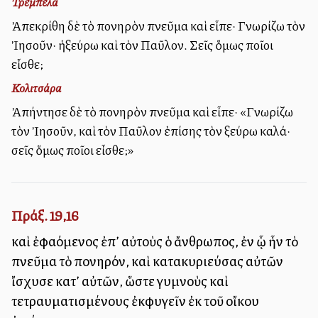
Τρεμπέλα
Ἀπεκρίθη δὲ τὸ πονηρὸν πνεῦμα καὶ εἶπε· Γνωρίζω τὸν
Ἰησοῦν· ἡξεύρω καὶ τὸν Παῦλον. Σεῖς ὅμως ποῖοι
εἶσθε;
Κολιτσάρα
Ἀπήντησε δὲ τὸ πονηρὸν πνεῦμα καὶ εἶπε· «Γνωρίζω
τὸν Ἰησοῦν, καὶ τὸν Παῦλον ἐπίσης τὸν ξεύρω καλά·
σεῖς ὅμως ποῖοι εἶσθε;»
Πράξ. 19,16
καὶ ἐφαλλόμενος ἐπ’ αὐτοὺς ὁ ἄνθρωπος, ἐν ᾧ ἦν τὸ
πνεῦμα τὸ πονηρόν, καὶ κατακυριεύσας αὐτῶν
ἴσχυσε κατ’ αὐτῶν, ὥστε γυμνοὺς καὶ
τετραυματισμένους ἐκφυγεῖν ἐκ τοῦ οἴκου