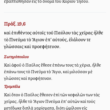
ἐβαπτίσθησαν εἰς τὸ ὄνομα τοῦ Κυρίου Ἰησοῦ.
Πράξ. 19,6
καὶ ἐπιθέντος αὐτοῖς τοῦ Παύλου τὰς χεῖρας ἦλθε
τὸ Πνεῦμα τὸ Ἅγιον ἐπ’ αὐτούς, ἐλάλουν τε
γλώσσαις καὶ προεφήτευον.
Σωτηρόπουλου
Καὶ ἀφοῦ ὁ Παῦλος ἔθεσε ἐπάνω τους τὰ χέρια, ἦλθε
ἐπάνω τους τὸ Πνεῦμα τὸ Ἅγιο, καὶ μιλοῦσαν μὲ
γλῶσσες καὶ προφήτευαν.
Τρεμπέλα
Καὶ ὅταν ὁ Παῦλος ἔθεσεν ἐπὶ τῶν κεφαλῶν των τὰς
χεῖρας, ἦλθε τὸ Ἅγιον Πνεῦμα ἐπ’ αὐτῶν καὶ τοὺς
μετέδωκε διπλὰ χαρίσματα, διότι ὡμίλουν εἰς