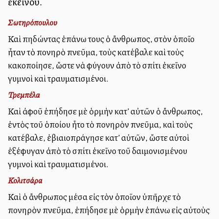
ἐκείνου.
Σωτηρόπουλου
Καὶ πηδώντας ἐπάνω τους ὁ ἄνθρωπος, στὸν ὁποῖο
ἦταν τὸ πονηρὸ πνεῦμα, τοὺς κατέβαλε καὶ τοὺς
κακοποίησε, ὥστε νὰ φύγουν ἀπὸ τὸ σπίτι ἐκεῖνο
γυμνοὶ καὶ τραυματισμένοι.
Τρεμπέλα
Καὶ ἀφοῦ ἐπήδησε μὲ ὁρμὴν κατ’ αὐτῶν ὁ ἄνθρωπος,
ἐντὸς τοῦ ὁποίου ἦτο τὸ πονηρὸν πνεῦμα, καὶ τοὺς
κατέβαλε, ἐβιαιοπράγησε κατ’ αὐτῶν, ὥστε αὐτοὶ
ἐξέφυγαν ἀπὸ τὸ σπίτι ἐκεῖνο τοῦ δαιμονισμένου
γυμνοὶ καὶ τραυματισμένοι.
Κολιτσάρα
Καὶ ὁ ἄνθρωπος μέσα εἰς τὸν ὁποῖον ὑπῆρχε τὸ
πονηρὸν πνεῦμα, ἐπήδησε μὲ ὁρμὴν ἐπάνω εἰς αὐτοὺς