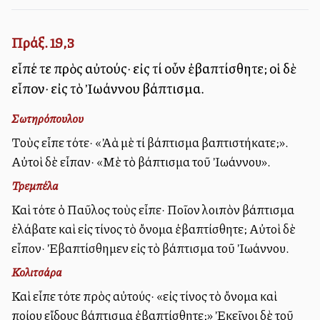
Πράξ. 19,3
εἶπέ τε πρὸς αὐτούς· εἰς τί οὖν ἐβαπτίσθητε; οἱ δὲ
εἶπον· εἰς τὸ Ἰωάννου βάπτισμα.
Σωτηρόπουλου
Τοὺς εἶπε τότε· «Ἀλλὰ μὲ τί βάπτισμα βαπτιστήκατε;».
Αὐτοὶ δὲ εἶπαν· «Μὲ τὸ βάπτισμα τοῦ Ἰωάννου».
Τρεμπέλα
Καὶ τότε ὁ Παῦλος τοὺς εἶπε· Ποῖον λοιπὸν βάπτισμα
ἐλάβατε καὶ εἰς τίνος τὸ ὄνομα ἐβαπτίσθητε; Αὐτοὶ δὲ
εἶπον· Ἐβαπτίσθημεν εἰς τὸ βάπτισμα τοῦ Ἰωάννου.
Κολιτσάρα
Καὶ εἶπε τότε πρὸς αὐτούς· «εἰς τίνος τὸ ὄνομα καὶ
ποίου εἴδους βάπτισμα ἐβαπτίσθητε;» Ἐκεῖνοι δὲ τοῦ