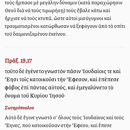
τοὺς ἤρπασε μὲ μεγάλην δύναμιν (κατὰ παραχώρησιν
Θεοῦ διὰ νὰ τοὺς τιμωρήσῃ) τοὺς ἔβαλε κάτω καὶ
ἤρχισε νὰ τοὺς κτυπᾶ, ὥστε αὐτοὶ μισόγυμνοι καὶ
τραυματισμένοι κατώρθωσαν νὰ ξεφύγουν ἀπὸ τὸ σπίτι
τοῦ δαιμονιζομένου ἐκείνου.
Πράξ. 19,17
τοῦτο δὲ ἐγένετο γνωστὸν πᾶσιν Ἰουδαίοις τε καὶ
Ἕλλησι τοῖς κατοικοῦσι τὴν Ἔφεσον, καὶ ἐπέπεσε
φόβος ἐπὶ πάντας αὐτούς, καὶ ἐμεγαλύνετο τὸ
ὄνομα τοῦ Κυρίου Ἰησοῦ·
Σωτηρόπουλου
Αὐτὸ δὲ ἔγινε γνωστὸ σ’ ὅλους τοὺς Ἰουδαίους καὶ τοὺς
Ἕλληνες, ποὺ κατοικοῦσαν στὴν Ἔφεσο, καὶ ἔπεσε