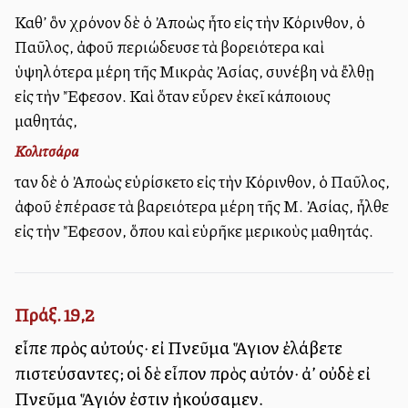
Καθ’ ὃν χρόνον δὲ ὁ Ἀπολλὼς ἦτο εἰς τὴν Κόρινθον, ὁ
Παῦλος, ἀφοῦ περιώδευσε τὰ βορειότερα καὶ
ὑψηλότερα μέρη τῆς Μικρὰς Ἀσίας, συνέβη νὰ ἔλθῃ
εἰς τὴν Ἔφεσον. Καὶ ὅταν εὗρεν ἐκεῖ κάποιους
μαθητάς,
Κολιτσάρα
Ὅταν δὲ ὁ Ἀπολλὼς εὑρίσκετο εἰς τὴν Κόρινθον, ὁ Παῦλος,
ἀφοῦ ἐπέρασε τὰ βαρειότερα μέρη τῆς Μ. Ἀσίας, ἦλθε
εἰς τὴν Ἔφεσον, ὅπου καὶ εὑρῆκε μερικοὺς μαθητάς.
Πράξ. 19,2
εἶπε πρὸς αὐτούς· εἰ Πνεῦμα Ἅγιον ἐλάβετε
πιστεύσαντες; οἱ δὲ εἶπον πρὸς αὐτόν· ἀλλ’ οὐδὲ εἰ
Πνεῦμα Ἅγιόν ἐστιν ἠκούσαμεν.