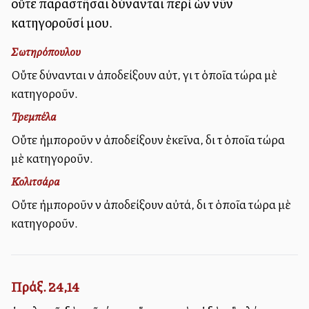
οὔτε παραστῆσαι δύνανται περὶ ὧν νῦν
κατηγοροῦσί μου.
Σωτηρόπουλου
Οὔτε δύνανται νὰ ἀποδείξουν αὐτὰ, γιὰ τὰ ὁποῖα τώρα μὲ
κατηγοροῦν.
Τρεμπέλα
Οὔτε ἡμποροῦν νὰ ἀποδείξουν ἐκεῖνα, διὰ τὰ ὁποῖα τώρα
μὲ κατηγοροῦν.
Κολιτσάρα
Οὔτε ἠμποροῦν νὰ ἀποδείξουν αὐτά, διὰ τὰ ὁποῖα τώρα μὲ
κατηγοροῦν.
Πράξ. 24,14