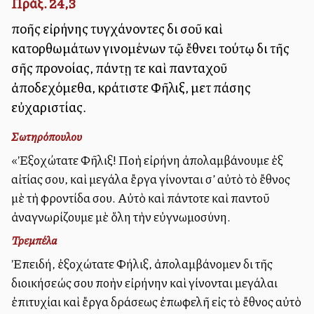
Πράξ. 24,3
πολλῆς εἰρήνης τυγχάνοντες διὰ σοῦ καὶ
κατορθωμάτων γινομένων τῷ ἔθνει τούτῳ διὰ τῆς
σῆς προνοίας, πάντῃ τε καὶ πανταχοῦ
ἀποδεχόμεθα, κράτιστε Φῆλιξ, μετὰ πάσης
εὐχαριστίας.
Σωτηρόπουλου
«Ἐξοχώτατε Φῆλιξ! Πολλὴ εἰρήνη ἀπολαμβάνουμε ἐξ
αἰτίας σου, καὶ μεγάλα ἔργα γίνονται σ’ αὐτὸ τὸ ἔθνος
μὲ τὴ φροντίδα σου. Αὐτὸ καὶ πάντοτε καὶ παντοῦ
ἀναγνωρίζουμε μὲ ὅλη τὴν εὐγνωμοσύνη.
Τρεμπέλα
Ἐπειδή, ἐξοχώτατε Φήλιξ, ἀπολαμβάνομεν διὰ τῆς
διοικήσεώς σου πολλὴν εἰρήνην καὶ γίνονται μεγάλαι
ἐπιτυχίαι καὶ ἔργα δράσεως ἐπωφελῆ εἰς τὸ ἔθνος αὐτὸ