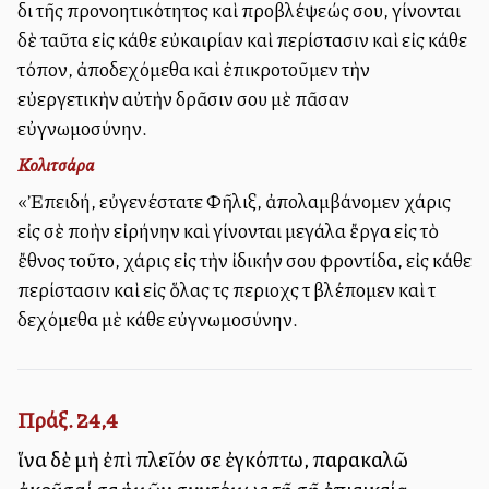
διὰ τῆς προνοητικότητος καὶ προβλέψεώς σου, γίνονται
δὲ ταῦτα εἰς κάθε εὐκαιρίαν καὶ περίστασιν καὶ εἰς κάθε
τόπον, ἀποδεχόμεθα καὶ ἐπικροτοῦμεν τὴν
εὐεργετικὴν αὐτὴν δρᾶσιν σου μὲ πᾶσαν
εὐγνωμοσύνην.
Κολιτσάρα
«Ἐπειδή, εὐγενέστατε Φῆλιξ, ἀπολαμβάνομεν χάρις
εἰς σὲ πολλὴν εἰρήνην καὶ γίνονται μεγάλα ἔργα εἰς τὸ
ἔθνος τοῦτο, χάρις εἰς τὴν ἰδικήν σου φροντίδα, εἰς κάθε
περίστασιν καὶ εἰς ὅλας τὰς περιοχὰς τὰ βλέπομεν καὶ τὰ
δεχόμεθα μὲ κάθε εὐγνωμοσύνην.
Πράξ. 24,4
ἵνα δὲ μὴ ἐπὶ πλεῖόν σε ἐγκόπτω, παρακαλῶ