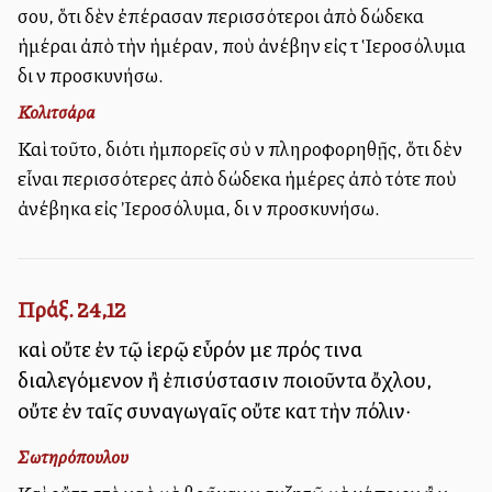
σου, ὅτι δὲν ἐπέρασαν περισσότεροι ἀπὸ δώδεκα
ἡμέραι ἀπὸ τὴν ἡμέραν, ποὺ ἀνέβην εἰς τὰ Ἱεροσόλυμα
διὰ νὰ προσκυνήσω.
Κολιτσάρα
Καὶ τοῦτο, διότι ἠμπορεῖς σὺ νὰ πληροφορηθῇς, ὅτι δὲν
εἶναι περισσότερες ἀπὸ δώδεκα ἡμέρες ἀπὸ τότε ποὺ
ἀνέβηκα εἰς Ἰεροσόλυμα, διὰ νὰ προσκυνήσω.
Πράξ. 24,12
καὶ οὔτε ἐν τῷ ἱερῷ εὗρόν με πρός τινα
διαλεγόμενον ἢ ἐπισύστασιν ποιοῦντα ὄχλου,
οὔτε ἐν ταῖς συναγωγαῖς οὔτε κατὰ τὴν πόλιν·
Σωτηρόπουλου