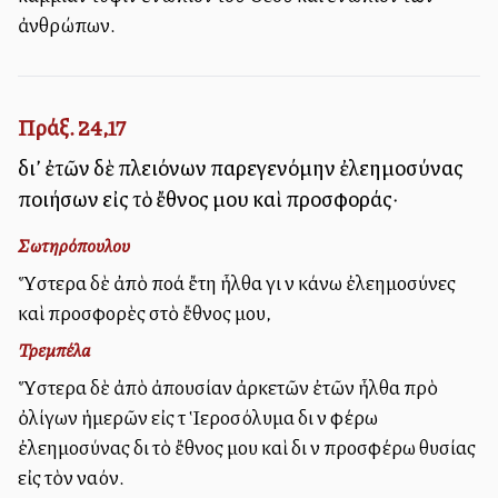
ἀνθρώπων.
Πράξ. 24,17
δι’ ἐτῶν δὲ πλειόνων παρεγενόμην ἐλεημοσύνας
ποιήσων εἰς τὸ ἔθνος μου καὶ προσφοράς·
Σωτηρόπουλου
Ὕστερα δὲ ἀπὸ πολλά ἔτη ἦλθα γιὰ νὰ κάνω ἐλεημοσύνες
καὶ προσφορὲς στὸ ἔθνος μου,
Τρεμπέλα
Ὕστερα δὲ ἀπὸ ἀπουσίαν ἀρκετῶν ἐτῶν ἦλθα πρὸ
ὀλίγων ἡμερῶν εἰς τὰ Ἱεροσόλυμα διὰ νὰ φέρω
ἐλεημοσύνας διὰ τὸ ἔθνος μου καὶ διὰ νὰ προσφέρω θυσίας
εἰς τὸν ναόν.