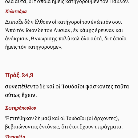
ὅλα αὐτά, διὰ τὰ ὁποῖα ἡμεῖς κατηγοροῦμεν τὸν Παῦλον.
Κολιτσάρα
Διέταξε δὲ νὰ ἔλθουν οἱ κατήγοροί του ἐνώπιόν σου.
Ἀπὸ τὸν ἴδιον δὲ τὸν Λυσίαν, ἐὰν κάμῃς ἔρευναν καὶ
ἀνάκρισιν, θὰ γνωρίσῃς πολὺ καλὰ ὅλα αὐτά, διὰ τὰ ὁποῖα
ἡμεῖς τὸν κατηγοροῦμε».
Πράξ. 24,9
συνεπέθεντο δὲ καὶ οἱ Ἰουδαῖοι φάσκοντες ταῦτα
οὕτως ἔχειν.
Σωτηρόπουλου
Ἐπιτέθηκαν δὲ μαζὶ καὶ οἱ Ἰουδαῖοι (οἱ ἄρχοντες),
βεβαιώνοντας ἐντόνως, ὅτι ἔτσι ἔχουν τὰ πράγματα.
Τρεμπέλα