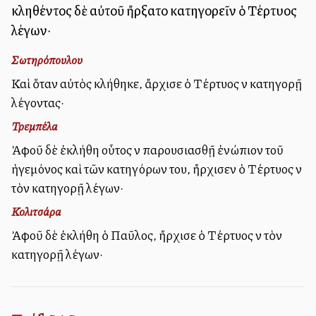
κληθέντος δὲ αὐτοῦ ἤρξατο κατηγορεῖν ὁ Τέρτυλλος
λέγων·
Σωτηρόπουλου
Καὶ ὅταν αὐτὸς κλήθηκε, ἄρχισε ὁ Τέρτυλλος νὰ κατηγορῇ
λέγοντας·
Τρεμπέλα
Ἀφοῦ δὲ ἐκλήθη οὗτος νὰ παρουσιασθῇ ἐνώπιον τοῦ
ἡγεμόνος καὶ τῶν κατηγόρων του, ἤρχισεν ὁ Τέρτυλλος νὰ
τὸν κατηγορῇ λέγων·
Κολιτσάρα
Ἀφοῦ δὲ ἐκλήθη ὁ Παῦλος, ἤρχισε ὁ Τέρτυλλος νὰ τὸν
κατηγορῇ λέγων·