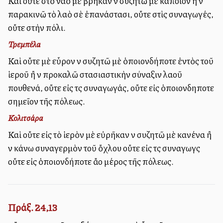
Καὶ οὔτε στὸ ναὸ μὲ βρῆκαν νὰ συζητῶ μὲ κάποιον ἢ νὰ
παρακινῶ τὸ λαὸ σὲ ἐπανάστασι, οὔτε στὶς συναγωγές,
οὔτε στὴν πόλι.
Τρεμπέλα
Καὶ οὔτε μὲ εὗρον νὰ συζητῶ μὲ ὁποιονδήποτε ἐντὸς τοῦ
ἱεροῦ ἢ νὰ προκαλῶ στασιαστικὴν σύναξιν λαοῦ
πουθενά, οὔτε εἰς τὰς συναγωγάς, οὔτε εἰς ὁποιονδηποτε
σημεῖον τῆς πόλεως.
Κολιτσάρα
Καὶ οὔτε εἰς τὸ ἱερὸν μὲ εὐρῆκαν νὰ συζητῶ μὲ κανένα ἢ
νὰ κάνω συναγερμὸν τοῦ ὄχλου οὔτε εἰς τὰς συναγωγὰς
οὔτε εἰς ὁποιονδήποτε ἄλλο μέρος τῆς πόλεως.
Πράξ. 24,13