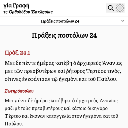
Ἁγία Γραφή
τῆς Ὀρθοδόξου Ἐκκλησίας
Πράξεις Ἀποστόλων
24
Πράξεις Ἀποστόλων
24
Πράξ. 24,1
Μετὰ δὲ πέντε ἡμέρας κατέβη ὁ ἀρχιερεὺς Ἀνανίας
μετὰ τῶν πρεσβυτέρων καὶ ῥήτορος Τερτύλλου τινός,
οἵτινες ἐνεφάνισαν τῷ ἡγεμόνι κατὰ τοῦ Παύλου.
Σωτηρόπουλου
Μετὰ πέντε δὲ ἡμέρες κατέβηκε ὁ ἀρχιερεὺς Ἀνανίας
μαζὶ μὲ τοὺς πρεσβυτέρους καὶ κάποιο δικηγόρο
Τέρτυλλο καὶ ἔκαναν καταγγελία στὸν ἡγεμόνα κατὰ τοῦ
Παύλου.