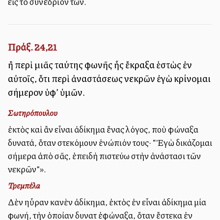
εἰς τὸ συνέδριόν των.
Πράξ. 24,21
ἢ περὶ μιᾶς ταύτης φωνῆς ἧς ἔκραξα ἑστὼς ἐν
αὐτοῖς, ὅτι περὶ ἀναστάσεως νεκρῶν ἐγὼ κρίνομαι
σήμερον ὑφ’ ὑμῶν.
Σωτηρόπουλου
ἐκτὸς καὶ ἂν εἶναι ἀδίκημα ἕνας λόγος, ποὺ φώναξα
δυνατά, ὅταν στεκόμουν ἐνώπιόν τους· “Ἐγὼ δικάζομαι
σήμερα ἀπὸ σᾶς, ἐπειδὴ πιστεύω στὴν ἀνάστασι τῶν
νεκρῶν”».
Τρεμπέλα
Δὲν ηὗραν κανὲν ἀδίκημα, ἐκτὸς ἐὰν εἶναι ἀδίκημα μία
φωνή, τὴν ὁποίαν δυνατὰ ἐφώναξα, ὅταν ἔστεκα ἐν