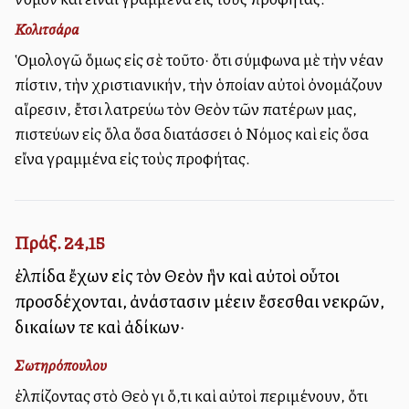
Κολιτσάρα
Ὁμολογῶ ὅμως εἰς σὲ τοῦτο· ὅτι σύμφωνα μὲ τὴν νέαν
πίστιν, τὴν χριστιανικήν, τὴν ὁποίαν αὐτοὶ ὀνομάζουν
αἵρεσιν, ἔτσι λατρεύω τὸν Θεὸν τῶν πατέρων μας,
πιστεύων εἰς ὅλα ὅσα διατάσσει ὁ Νόμος καὶ εἰς ὅσα
εἴνα γραμμένα εἰς τοὺς προφήτας.
Πράξ. 24,15
ἐλπίδα ἔχων εἰς τὸν Θεὸν ἣν καὶ αὐτοὶ οὗτοι
προσδέχονται, ἀνάστασιν μέλλειν ἔσεσθαι νεκρῶν,
δικαίων τε καὶ ἀδίκων·
Σωτηρόπουλου
ἐλπίζοντας στὸ Θεὸ γιὰ ὅ,τι καὶ αὐτοὶ περιμένουν, ὅτι