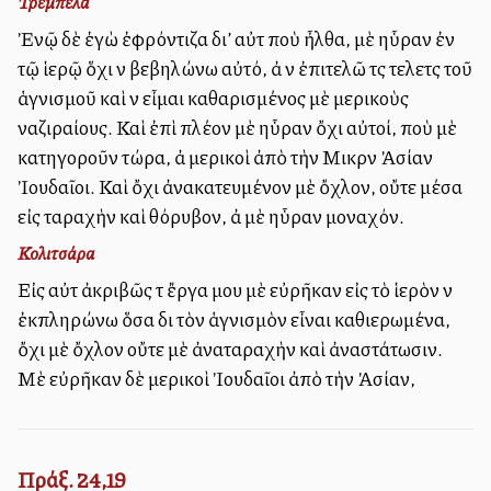
Τρεμπέλα
Ἐνῷ δὲ ἐγὼ ἐφρόντιζα δι’ αὐτὰ ποὺ ἦλθα, μὲ ηὗραν ἐν
τῷ ἱερῷ ὅχι νὰ βεβηλώνω αὐτό, ἀλλὰ νὰ ἐπιτελῶ τὰς τελετὰς τοῦ
ἁγνισμοῦ καὶ νὰ εἶμαι καθαρισμένος μὲ μερικοὺς
ναζιραίους. Καὶ ἐπὶ πλέον μὲ ηὗραν ὄχι αὐτοί, ποὺ μὲ
κατηγοροῦν τώρα, ἀλλὰ μερικοὶ ἀπὸ τὴν Μικρὰν Ἀσίαν
Ἰουδαῖοι. Καὶ ὄχι ἀνακατευμένον μὲ ὄχλον, οὔτε μέσα
εἰς ταραχὴν καὶ θόρυβον, ἀλλὰ μὲ ηὗραν μοναχόν.
Κολιτσάρα
Εἰς αὐτὰ ἀκριβῶς τὰ ἔργα μου μὲ εὐρῆκαν εἰς τὸ ἱερὸν νὰ
ἐκπληρώνω ὅσα διὰ τὸν ἁγνισμὸν εἶναι καθιερωμένα,
ὄχι μὲ ὄχλον οὔτε μὲ ἀναταραχὴν καὶ ἀναστάτωσιν.
Μὲ εὐρῆκαν δὲ μερικοὶ Ἰουδαῖοι ἀπὸ τὴν Ἀσίαν,
Πράξ. 24,19