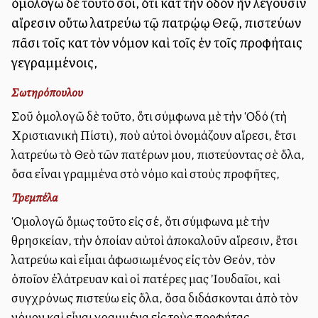
ὁμολογῶ δὲ τοῦτό σοι, ὅτι κατὰ τὴν ὁδὸν ἣν λέγουσιν
αἵρεσιν οὕτω λατρεύω τῷ πατρῴῳ Θεῷ, πιστεύων
πᾶσι τοῖς κατὰ τὸν νόμον καὶ τοῖς ἐν τοῖς προφήταις
γεγραμμένοις,
Σωτηρόπουλου
Σοῦ ὁμολογῶ δὲ τοῦτο, ὅτι σύμφωνα μὲ τὴν Ὁδό (τὴ
Χριστιανικὴ Πίστι), ποὺ αὐτοὶ ὀνομάζουν αἵρεσι, ἔτσι
λατρεύω τὸ Θεὸ τῶν πατέρων μου, πιστεύοντας σὲ ὅλα,
ὅσα εἶναι γραμμένα στὸ νόμο καὶ στοὺς προφῆτες,
Τρεμπέλα
Ὁμολογῶ ὅμως τοῦτο εἰς σέ, ὅτι σύμφωνα μὲ τὴν
θρησκείαν, τὴν ὁποίαν αὐτοὶ ἀποκαλοῦν αἵρεσιν, ἔτσι
λατρεύω καὶ εἶμαι ἀφωσιωμένος εἰς τὸν Θεόν, τὸν
ὁποῖον ἐλάτρευαν καὶ οἱ πατέρες μας Ἰουδαῖοι, καὶ
συγχρόνως πιστεύω εἰς ὅλα, ὅσα διδάσκονται ἀπὸ τὸν
νόμον καὶ εἶναι γραμμένα εἰς τοὺς προφήτας.