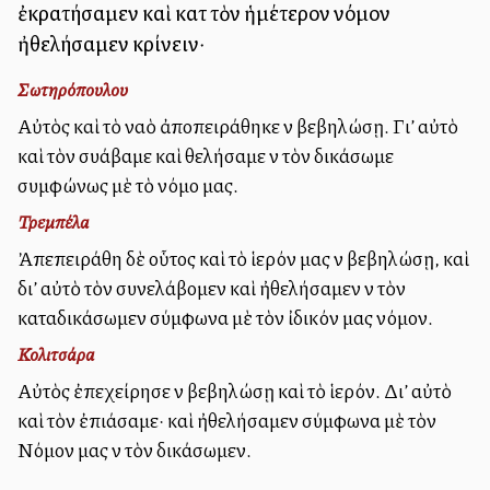
ἐκρατήσαμεν καὶ κατὰ τὸν ἡμέτερον νόμον
ἠθελήσαμεν κρίνειν·
Σωτηρόπουλου
Αὐτὸς καὶ τὸ ναὸ ἀποπειράθηκε νὰ βεβηλώσῃ. Γι’ αὐτὸ
καὶ τὸν συλλάβαμε καὶ θελήσαμε νὰ τὸν δικάσωμε
συμφώνως μὲ τὸ νόμο μας.
Τρεμπέλα
Ἀπεπειράθη δὲ οὗτος καὶ τὸ ἱερόν μας νὰ βεβηλώσῃ, καὶ
δι’ αὐτὸ τὸν συνελάβομεν καὶ ἠθελήσαμεν νὰ τὸν
καταδικάσωμεν σύμφωνα μὲ τὸν ἰδικόν μας νόμον.
Κολιτσάρα
Αὐτὸς ἐπεχείρησε νὰ βεβηλώσῃ καὶ τὸ ἱερόν. Δι’ αὐτὸ
καὶ τὸν ἐπιάσαμε· καὶ ἠθελήσαμεν σύμφωνα μὲ τὸν
Νόμον μας νὰ τὸν δικάσωμεν.