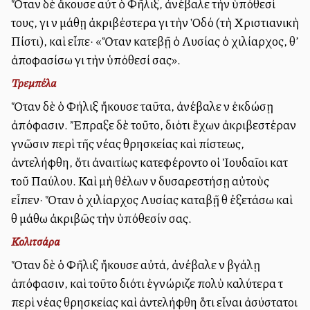
Ὅταν δὲ ἄκουσε αὐτὰ ὁ Φῆλιξ, ἀνέβαλε τὴν ὑπόθεσί
τους, γιὰ νὰ μάθῃ ἀκριβέστερα γιὰ τὴν Ὁδό (τὴ Χριστιανικὴ
Πίστι), καὶ εἶπε· «Ὅταν κατεβῇ ὁ Λυσίας ὁ χιλίαρχος, θ’
ἀποφασίσω γιὰ τὴν ὑπόθεσί σας».
Τρεμπέλα
Ὅταν δὲ ὁ Φήλιξ ἤκουσε ταῦτα, ἀνέβαλε νὰ ἐκδώσῃ
ἀπόφασιν. Ἔπραξε δὲ τοῦτο, διότι ἔχων ἀκριβεστέραν
γνῶσιν περὶ τῆς νέας θρησκείας καὶ πίστεως,
ἀντελήφθη, ὅτι ἀναιτίως κατεφέροντο οἱ Ἰουδαῖοι κατὰ
τοῦ Παύλου. Καὶ μὴ θέλων νὰ δυσαρεστήσῃ αὐτοὺς
εἶπεν· Ὅταν ὁ χιλίαρχος Λυσίας καταβῇ θὰ ἐξετάσω καὶ
θὰ μάθω ἀκριβῶς τὴν ὑπόθεσίν σας.
Κολιτσάρα
Ὅταν δὲ ὁ Φῆλιξ ἤκουσε αὐτά, ἀνέβαλε νὰ βγάλῃ
ἀπόφασιν, καὶ τοῦτο διότι ἐγνώριζε πολὺ καλύτερα τὰ
περὶ νέας θρησκείας καὶ ἀντελήφθη ὅτι εἶναι ἀσύστατοι