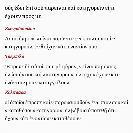
οὓς ἔδει ἐπὶ σοῦ παρεῖναι καὶ κατηγορεῖν εἴ τι
ἔχοιεν πρός με.
Σωτηρόπουλου
Αὐτοὶ ἔπρεπε νὰ εἶναι παρόντες ἐνώπιόν σου καὶ νὰ
κατηγοροῦν, ἐὰν θὰ εἶχαν κάτι ἐναντίον μου.
Τρεμπέλα
Ἔπρεπε δὲ αὐτοί, ποὺ μὲ ηὗραν, νὰ εἶναι παρόντες
ἐνώπιόν σου καὶ νὰ κατηγοροῦν, ἐὰν τυχὸν ἔχουν κάτι
ἐνάντιόν μου νὰ καταγγείλουν.
Κολιτσάρα
οἱ ὁποῖοι ἔπρεπε καὶ νὰ παρουσιασθοῦν ἐνώπιόν σου καὶ
νὰ καταθέσουν κατηγορίαν, ἐὰν βέβαια ὑποτεθῇ ὅτι
ἔχουν κάτι ἐναντίον νὰ καταθέσουν.