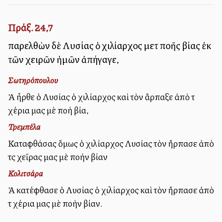
Πράξ. 24,7
παρελθὼν δὲ Λυσίας ὁ χιλίαρχος μετὰ πολλῆς βίας ἐκ
τῶν χειρῶν ἡμῶν ἀπήγαγε,
Σωτηρόπουλου
Ἀλλὰ ἦρθε ὁ Λυσίας ὁ χιλίαρχος καὶ τὸν ἅρπαξε ἀπὸ τὰ
χέρια μας μὲ πολλὴ βία,
Τρεμπέλα
Καταφθάσας ὅμως ὁ χιλίαρχος Λυσίας τὸν ἥρπασε ἀπὸ
τὰς χεῖρας μας μὲ πολλὴν βίαν
Κολιτσάρα
Ἀλλὰ κατέφθασε ὁ Λυσίας ὁ χιλίαρχος καὶ τὸν ἥρπασε ἀπὸ
τὰ χέρια μας μὲ πολλὴν βίαν.