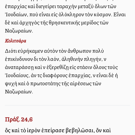
ἐπαρχίας καὶ διεγείρει ταραχὴν μεταξὺ ὅλων τῶν
Ἰουδαίων, ποὺ εἶναι εἰς ὁλόκληρον τὸν κόσμον. Εἶναι
δὲ καὶ ἀρχηγὸς τῆς θρησκευτικῆς μερίδος τῶν
Ναζωραίων.
Κολιτσάρα
Διότι εὑρήκαμεν αὐτὸν τὸν ἄνθρωπον πολὺ
ἐπικίνδυνον διὰ τὸν λαόν, ἀληθινὴν πληγήν, νὰ
ἀναταράσσῃ καὶ νὰ ἐξερεθίζῃ εἰς στάσιν ὅλους τοὺς
Ἰουδαίους, ἀνὰ τὰς διαφόρους ἐπαρχίας, νὰ εἶναι δὲ ἡ
ψυχὴ καὶ ὁ πρωτοστάτης τῆς αἱρέσεως τῶν
Ναζωραίων.
Πράξ. 24,6
ὃς καὶ τὸ ἱερὸν ἐπείρασε βεβηλῶσαι, ὃν καὶ