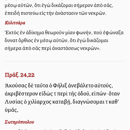
μέσῳ αὐτῶν, ὅτι ἐγὼ δικάζομαι σήμερον ἀπὸ σᾶς,
ἐπειδὴ πιστεύω εἰς τὴν ἀνάστασιν τῶν νεκρῶν.
Κολιτσάρα
Ἐκτὸς ἐὰν ἀδίκημα θεωροῦν μίαν φωνήν, ποὺ ἐφώναξα
δυνατὰ ὄρθιος ἐν μέσῳ αὐτῶν, ὅτι ἐγὼ δικάζομαι
σήμερα ἀπὸ σᾶς περὶ ἀναστάσεως νεκρῶν».
Πράξ. 24,22
Ἀκούσας δὲ ταῦτα ὁ Φῆλιξ ἀνεβάλετο αὐτούς,
ἀκριβέστερον εἰδὼς τὰ περὶ τῆς ὁδοῦ, εἰπών· ὅταν
Λυσίας ὁ χιλίαρχος καταβῇ, διαγνώσομαι τὰ καθ’
ὑμᾶς,
Σωτηρόπουλου