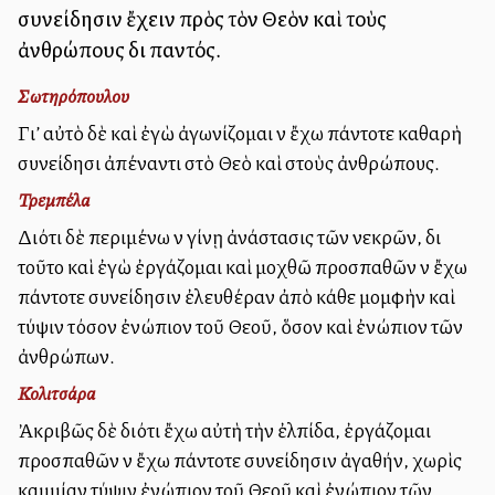
συνείδησιν ἔχειν πρὸς τὸν Θεὸν καὶ τοὺς
ἀνθρώπους διὰ παντός.
Σωτηρόπουλου
Γι’ αὐτὸ δὲ καὶ ἐγὼ ἀγωνίζομαι νὰ ἔχω πάντοτε καθαρὴ
συνείδησι ἀπέναντι στὸ Θεὸ καὶ στοὺς ἀνθρώπους.
Τρεμπέλα
Διότι δὲ περιμένω νὰ γίνῃ ἀνάστασις τῶν νεκρῶν, διὰ
τοῦτο καὶ ἐγὼ ἐργάζομαι καὶ μοχθῶ προσπαθῶν νὰ ἔχω
πάντοτε συνείδησιν ἐλευθέραν ἀπὸ κάθε μομφὴν καὶ
τύψιν τόσον ἐνώπιον τοῦ Θεοῦ, ὅσον καὶ ἐνώπιον τῶν
ἀνθρώπων.
Κολιτσάρα
Ἀκριβῶς δὲ διότι ἔχω αὐτὴ τὴν ἐλπίδα, ἐργάζομαι
προσπαθῶν νὰ ἔχω πάντοτε συνείδησιν ἀγαθήν, χωρὶς
καμμίαν τύψιν ἐνώπιον τοῦ Θεοῦ καὶ ἐνώπιον τῶν