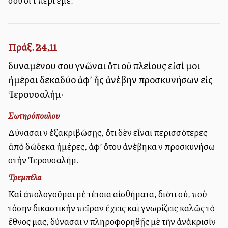
σου διὰ τὰ περὶ ἐμέ.
Πράξ. 24,11
δυναμένου σου γνῶναι ὅτι οὐ πλείους εἰσί μοι
ἡμέραι δεκαδύο ἀφ’ ἧς ἀνέβην προσκυνήσων εἰς
Ἱερουσαλήμ·
Σωτηρόπουλου
Δύνασαι νὰ ἐξακριβώσῃς, ὅτι δὲν εἶναι περισσότερες
ἀπὸ δώδεκα ἡμέρες, ἀφ’ ὅτου ἀνέβηκα νὰ προσκυνήσω
στὴν Ἱερουσαλήμ.
Τρεμπέλα
Καὶ ἀπολογοῦμαι μὲ τέτοια αἰσθήματα, διότι σύ, ποὺ
τόσην δικαστικὴν πεῖραν ἔχεις καὶ γνωρίζεις καλῶς τὸ
ἔθνος μας, δύνασαι νὰ πληροφορηθῇς μὲ τὴν ἀνάκρισίν