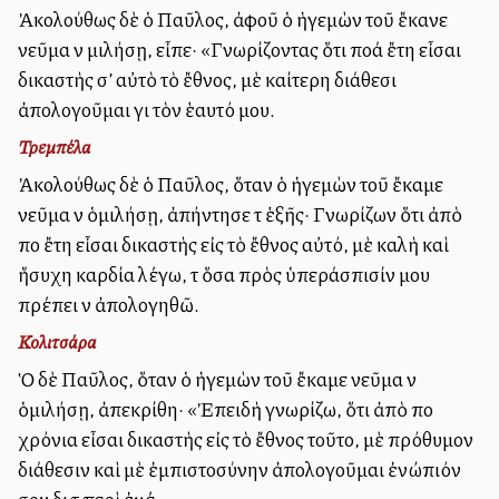
Ἀκολούθως δὲ ὁ Παῦλος, ἀφοῦ ὁ ἡγεμὼν τοῦ ἔκανε
νεῦμα νὰ μιλήσῃ, εἶπε· «Γνωρίζοντας ὅτι πολλά ἔτη εἶσαι
δικαστὴς σ’ αὐτὸ τὸ ἔθνος, μὲ καλλίτερη διάθεσι
ἀπολογοῦμαι γιὰ τὸν ἑαυτό μου.
Τρεμπέλα
Ἀκολούθως δὲ ὁ Παῦλος, ὅταν ὁ ἡγεμὼν τοῦ ἔκαμε
νεῦμα νὰ ὁμιλήσῃ, ἀπήντησε τὰ ἑξῆς· Γνωρίζων ὅτι ἀπὸ
πολλὰ ἔτη εἶσαι δικαστὴς εἰς τὸ ἔθνος αὐτό, μὲ καλὴ καὶ
ἥσυχη καρδία λέγω, τὰ ὅσα πρὸς ὑπεράσπισίν μου
πρέπει νὰ ἀπολογηθῶ.
Κολιτσάρα
Ὁ δὲ Παῦλος, ὅταν ὁ ἡγεμὼν τοῦ ἔκαμε νεῦμα νὰ
ὁμιλήσῃ, ἀπεκρίθη· «Ἐπειδὴ γνωρίζω, ὅτι ἀπὸ πολλὰ
χρόνια εἶσαι δικαστὴς εἰς τὸ ἔθνος τοῦτο, μὲ πρόθυμον
διάθεσιν καὶ μὲ ἐμπιστοσύνην ἀπολογοῦμαι ἐνώπιόν