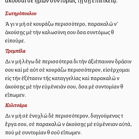
ἀκοῦσαί σε ἡμῶν συντόμως τῇ σῇ ἐπιεικείᾳ.
Σωτηρόπουλου
Ἀλλὰ γιὰ νὰ μὴ σὲ κουράζω περισσότερο, παρακαλῶ ν’
ἀκούσῃς μὲ τὴν καλωσύνη σου ὅσα συντόμως θὰ
εἰποῦμε.
Τρεμπέλα
Διὰ νὰ μὴ λέγω δὲ περισσότερα διὰ τὴν ἀξιέπαινον δρᾶσιν
σου καὶ μὲ αὐτὰ σὲ κουράζω περισσότερον, εἰσέρχομαι
είς τὴν ἐξέτασιν τῆς καταγγελίας καὶ παρακαλῶ νὰ
ἀκούσῃς μὲ τὴν εὐμένειάν σου, ὅσα μὲ συντομίαν θὰ
εἴπωμεν.
Κολιτσάρα
Διὰ νὰ μὴ σὲ ἐνοχλῶ δὲ περισσότερον, διηγούμενος τὰ
ἔργα σου, σὲ παρακαλῶ νὰ ἀκούσῃς μὲ εὐμένειαν αὐτά,
ποὺ μὲ συντομίαν θὰ σοῦ εἴπωμεν.