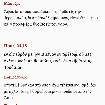
Κολιτσάρα
Ἀφοῦ δὲ ἀπουσίασα ἀρκετὰ ἔτη, ἦρθα εἰς τὴν
Ἱερουσαλήμ, διὰ νὰ φέρω ἐλεημοσύνας εἰς τὸ ἔθνος μου
καὶ νὰ προσφέρω θυσίας εἰς τὸν ναόν.
Πράξ. 24,18
ἐν οἷς εὗρόν με ἡγνισμένον ἐν τῷ ἱερῷ, οὐ μετὰ
ὄχλου οὐδὲ μετὰ θορύβου, τινὲς ἀπὸ τῆς Ἀσίας
Ἰουδαῖοι,
Σωτηρόπουλου
ὁπότε μὲ βρῆκαν στὸ ναὸ νὰ ἔχω τελέσει ἁγνισμό, ὄχι
μὲ ὄχλο οὔτε μὲ θόρυβο, μερικοὶ Ἰουδαῖοι ἀπὸ τὴν
Ἀσία.