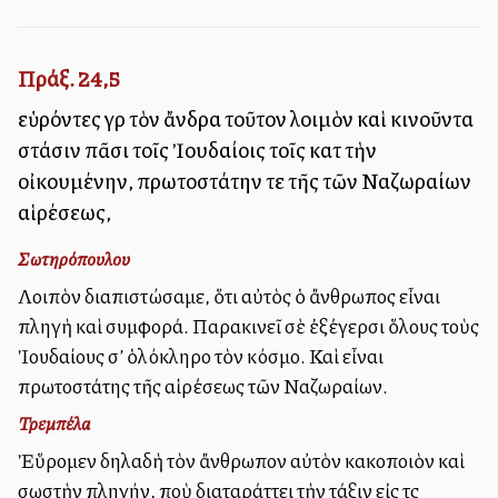
Πράξ. 24,5
εὑρόντες γὰρ τὸν ἄνδρα τοῦτον λοιμὸν καὶ κινοῦντα
στάσιν πᾶσι τοῖς Ἰουδαίοις τοῖς κατὰ τὴν
οἰκουμένην, πρωτοστάτην τε τῆς τῶν Ναζωραίων
αἱρέσεως,
Σωτηρόπουλου
Λοιπὸν διαπιστώσαμε, ὅτι αὐτὸς ὁ ἄνθρωπος εἶναι
πληγὴ καὶ συμφορά. Παρακινεῖ σὲ ἐξέγερσι ὅλους τοὺς
Ἰουδαίους σ’ ὁλόκληρο τὸν κόσμο. Καὶ εἶναι
πρωτοστάτης τῆς αἱρέσεως τῶν Ναζωραίων.
Τρεμπέλα
Ἐὕρομεν δηλαδὴ τὸν ἄνθρωπον αὐτὸν κακοποιὸν καὶ
σωστὴν πληγήν, ποὺ διαταράττει τὴν τάξιν εἰς τὰς