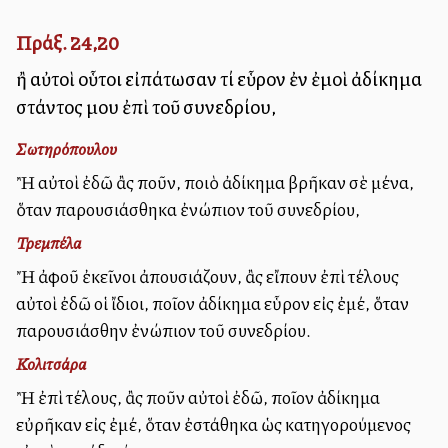
Πράξ. 24,20
ἢ αὐτοὶ οὗτοι εἰπάτωσαν τί εὗρον ἐν ἐμοὶ ἀδίκημα
στάντος μου ἐπὶ τοῦ συνεδρίου,
Σωτηρόπουλου
Ἢ αὐτοὶ ἐδῶ ἂς ποῦν, ποιὸ ἀδίκημα βρῆκαν σὲ μένα,
ὅταν παρουσιάσθηκα ἐνώπιον τοῦ συνεδρίου,
Τρεμπέλα
Ἤ ἀφοῦ ἐκεῖνοι ἀπουσιάζουν, ἂς εἴπουν ἐπὶ τέλους
αὐτοὶ ἐδῶ οἱ ἴδιοι, ποῖον ἀδίκημα εὗρον εἰς ἐμέ, ὅταν
παρουσιάσθην ἐνώπιον τοῦ συνεδρίου.
Κολιτσάρα
Ἢ ἐπὶ τέλους, ἂς ποῦν αὐτοὶ ἐδῶ, ποῖον ἀδίκημα
εὐρῆκαν εἰς ἐμέ, ὅταν ἐστάθηκα ὡς κατηγορούμενος