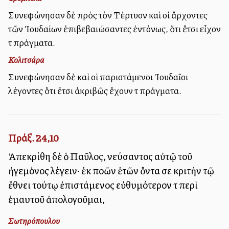
Συνεφώνησαν δὲ πρὸς τὸν Τέρτυλλον καὶ οἱ ἄρχοντες
τῶν Ἰουδαίων ἐπιβεβαιώσαντες ἐντόνως, ὅτι ἔτσι εἶχον
τὰ πράγματα.
Κολιτσάρα
Συνεφώνησαν δὲ καὶ οἱ παριστάμενοι Ἰουδαῖοι
λέγοντες ὅτι ἔτσι ἀκριβῶς ἔχουν τὰ πράγματα.
Πράξ. 24,10
Ἀπεκρίθη δὲ ὁ Παῦλος, νεύσαντος αὐτῷ τοῦ
ἡγεμόνος λέγειν· ἐκ πολλῶν ἐτῶν ὄντα σε κριτὴν τῷ
ἔθνει τούτῳ ἐπιστάμενος εὐθυμότερον τὰ περὶ
ἐμαυτοῦ ἀπολογοῦμαι,
Σωτηρόπουλου