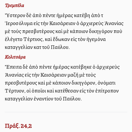
Τρεμπέλα
Ὕστερον δὲ ἀπὸ πέντε ἡμέρας κατέβη ἀπὸ τὰ
Ἱεροσόλυμα εἰς τὴν Καισάρειαν ὁ ἀρχιερεὺς Ἀνανίας
μὲ τοὺς πρεσβυτέρους καὶ μὲ κάποιον δικηγόρον ποὺ
ἐλέγετο Τέρτυλλος, καὶ ἔδωκαν εἰς τὸν ἡγεμόνα
καταγγελίαν κατὰ τοῦ Παύλου.
Κολιτσάρα
Ἔπειτα δὲ ἀπὸ πέντε ἡμέρας κατέβηκε ὁ ἀρχιερεὺς
Ἀνανίας εἰς τὴν Καισάρειαν μαζῆ μὲ τοὺς
πρεσβυτέρους καὶ μὲ κάποιον δικηγόρον, ὀνόματι
Τέρτυλλον, οἱ ὁποῖοι καὶ κατέθεσαν εἰς τὸν ἐπίτροπον
καταγγελίαν ἐναντίον τοῦ Παύλου.
Πράξ. 24,2