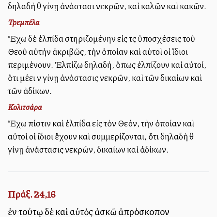
δηλαδὴ θὰ γίνῃ ἀνάστασι νεκρῶν, καὶ καλῶν καὶ κακῶν.
Τρεμπέλα
Ἔχω δὲ ἐλπίδα στηριζομένην εἰς τὰς ὑποσχέσεις τοῦ
Θεοῦ αὐτὴν ἀκριβῶς, τὴν ὁποίαν καὶ αὐτοὶ οἱ ἴδιοι
περιμένουν. Ἐλπίζω δηλαδή, ὅπως ἐλπίζουν καὶ αὐτοί,
ὅτι μέλλει νὰ γίνῃ ἀνάστασις νεκρῶν, καὶ τῶν δικαίων καὶ
τῶν ἀδίκων.
Κολιτσάρα
Ἔχω πίστιν καὶ ἐλπίδα εἰς τὸν Θεόν, τὴν ὁποίαν καὶ
αὐτοὶ οἱ ἴδιοι ἔχουν καὶ συμμερίζονται, ὅτι δηλαδὴ θὰ
γίνῃ ἀνάστασις νεκρῶν, δικαίων καὶ ἀδίκων.
Πράξ. 24,16
ἐν τούτῳ δὲ καὶ αὐτὸς ἀσκῶ ἀπρόσκοπον