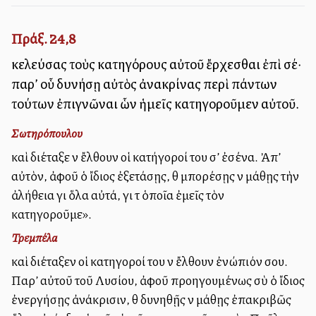
Πράξ. 24,8
κελεύσας τοὺς κατηγόρους αὐτοῦ ἔρχεσθαι ἐπὶ σέ·
παρ’ οὗ δυνήσῃ αὐτὸς ἀνακρίνας περὶ πάντων
τούτων ἐπιγνῶναι ὧν ἡμεῖς κατηγοροῦμεν αὐτοῦ.
Σωτηρόπουλου
καὶ διέταξε νὰ ἔλθουν οἱ κατήγοροί του σ’ ἐσένα. Ἀπ’
αὐτὸν, ἀφοῦ ὁ ἴδιος ἐξετάσῃς, θὰ μπορέσῃς νὰ μάθῃς τὴν
ἀλήθεια γιὰ ὅλα αὐτά, γιὰ τὰ ὁποῖα ἐμεῖς τὸν
κατηγοροῦμε».
Τρεμπέλα
καὶ διέταξεν οἱ κατηγοροί του νὰ ἔλθουν ἐνώπιόν σου.
Παρ’ αὐτοῦ τοῦ Λυσίου, ἀφοῦ προηγουμένως σὺ ὁ ἴδιος
ἐνεργήσῃς ἀνάκρισιν, θὰ δυνηθῇς νὰ μάθῃς ἐπακριβῶς