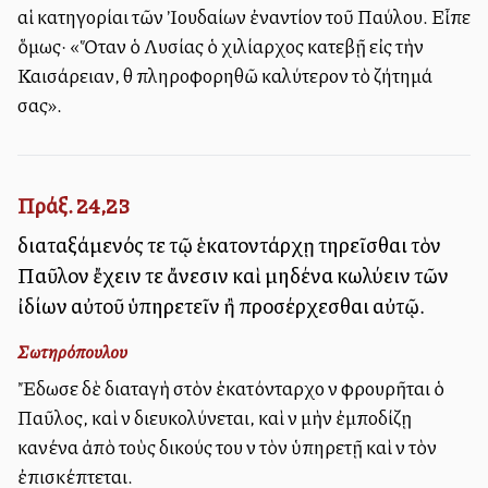
αἱ κατηγορίαι τῶν Ἰουδαίων ἐναντίον τοῦ Παύλου. Εἶπε
ὅμως· «Ὅταν ὁ Λυσίας ὁ χιλίαρχος κατεβῇ εἰς τὴν
Καισάρειαν, θὰ πληροφορηθῶ καλύτερον τὸ ζήτημά
σας».
Πράξ. 24,23
διαταξάμενός τε τῷ ἑκατοντάρχῃ τηρεῖσθαι τὸν
Παῦλον ἔχειν τε ἄνεσιν καὶ μηδένα κωλύειν τῶν
ἰδίων αὐτοῦ ὑπηρετεῖν ἢ προσέρχεσθαι αὐτῷ.
Σωτηρόπουλου
Ἔδωσε δὲ διαταγὴ στὸν ἑκατόνταρχο νὰ φρουρῆται ὁ
Παῦλος, καὶ νὰ διευκολύνεται, καὶ νὰ μὴν ἐμποδίζῃ
κανένα ἀπὸ τοὺς δικούς του νὰ τὸν ὑπηρετῇ καὶ νὰ τὸν
ἐπισκέπτεται.