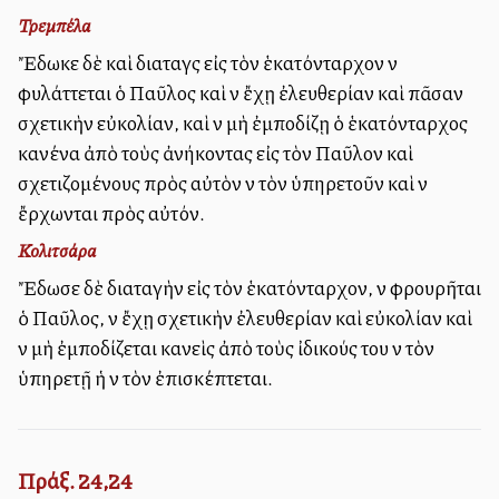
Τρεμπέλα
Ἔδωκε δὲ καὶ διαταγὰς εἰς τὸν ἑκατόνταρχον νὰ
φυλάττεται ὁ Παῦλος καὶ νὰ ἔχῃ ἐλευθερίαν καὶ πᾶσαν
σχετικὴν εὐκολίαν, καὶ νὰ μὴ ἐμποδίζῃ ὁ ἑκατόνταρχος
κανένα ἀπὸ τοὺς ἀνήκοντας εἰς τὸν Παῦλον καὶ
σχετιζομένους πρὸς αὐτὸν νὰ τὸν ὑπηρετοῦν καὶ νὰ
ἔρχωνται πρὸς αὐτόν.
Κολιτσάρα
Ἔδωσε δὲ διαταγὴν εἰς τὸν ἑκατόνταρχον, νὰ φρουρῆται
ὁ Παῦλος, νὰ ἔχῃ σχετικὴν ἐλευθερίαν καὶ εὐκολίαν καὶ
νὰ μὴ ἐμποδίζεται κανεὶς ἀπὸ τοὺς ἰδικούς του νὰ τὸν
ὑπηρετῇ ἡ νὰ τὸν ἐπισκέπτεται.
Πράξ. 24,24