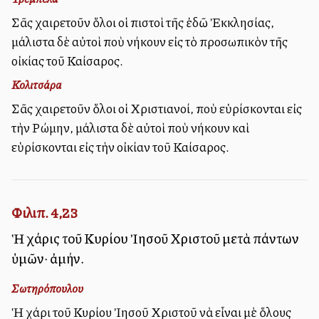
Σᾶς χαιρετοῦν ὅλοι οἱ πιστοὶ τῆς ἐδῶ Ἐκκλησίας,
μάλιστα δὲ αὐτοὶ ποὺ ἀνήκουν εἰς τὸ προσωπικὸν τῆς
οἰκίας τοῦ Καίσαρος.
Κολιτσάρα
Σᾶς χαιρετοῦν ὅλοι οἱ Χριστιανοί, ποὺ εὑρίσκονται εἰς
τὴν Ρώμην, μάλιστα δὲ αὐτοὶ ποὺ ἀνήκουν καὶ
εὑρίσκονται εἰς τὴν οἰκίαν τοῦ Καίσαρος.
Φιλιπ. 4,23
Ἡ χάρις τοῦ Κυρίου Ἰησοῦ Χριστοῦ μετὰ πάντων
ὑμῶν· ἀμήν.
Σωτηρόπουλου
Ἡ χάρι τοῦ Κυρίου Ἰησοῦ Χριστοῦ νὰ εἶναι μὲ ὅλους