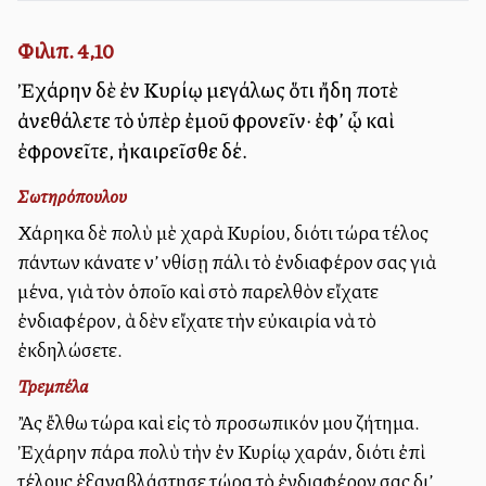
Φιλιπ. 4,10
Ἐχάρην δὲ ἐν Κυρίῳ μεγάλως ὅτι ἤδη ποτὲ
ἀνεθάλετε τὸ ὑπὲρ ἐμοῦ φρονεῖν· ἐφ’ ᾧ καὶ
ἐφρονεῖτε, ἠκαιρεῖσθε δέ.
Σωτηρόπουλου
Χάρηκα δὲ πολὺ μὲ χαρὰ Κυρίου, διότι τώρα τέλος
πάντων κάνατε ν’ ἀνθίσῃ πάλι τὸ ἐνδιαφέρον σας γιὰ
μένα, γιὰ τὸν ὁποῖο καὶ στὸ παρελθὸν εἴχατε
ἐνδιαφέρον, ἀλλὰ δὲν εἴχατε τὴν εὐκαιρία νὰ τὸ
ἐκδηλώσετε.
Τρεμπέλα
Ἂς ἔλθω τώρα καὶ εἰς τὸ προσωπικόν μου ζήτημα.
Ἐχάρην πάρα πολὺ τὴν ἐν Κυρίῳ χαράν, διότι ἐπὶ
τέλους ἑξαναβλάστησε τώρα τὸ ἐνδιαφέρον σας δι’