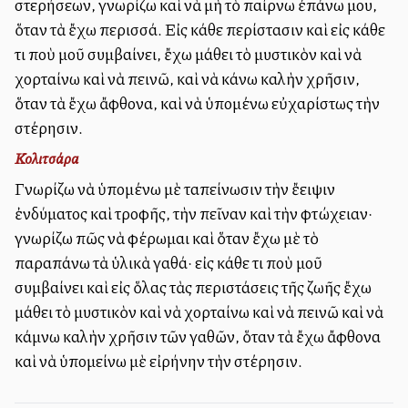
στερήσεων, γνωρίζω καὶ νὰ μὴ τὸ παίρνω ἐπάνω μου,
ὅταν τὰ ἔχω περισσά. Εἰς κάθε περίστασιν καὶ εἰς κάθε
τι ποὺ μοῦ συμβαίνει, ἔχω μάθει τὸ μυστικὸν καὶ νὰ
χορταίνω καὶ νὰ πεινῶ, καὶ νὰ κάνω καλὴν χρῆσιν,
ὅταν τὰ ἔχω ἄφθονα, καὶ νὰ ὑπομένω εὐχαρίστως τὴν
στέρησιν.
Κολιτσάρα
Γνωρίζω νὰ ὑπομένω μὲ ταπείνωσιν τὴν ἔλλειψιν
ἐνδύματος καὶ τροφῆς, τὴν πεῖναν καὶ τὴν φτώχειαν·
γνωρίζω πῶς νὰ φέρωμαι καὶ ὅταν ἔχω μὲ τὸ
παραπάνω τὰ ὑλικὰ ἀγαθά· εἰς κάθε τι ποὺ μοῦ
συμβαίνει καὶ εἰς ὅλας τὰς περιστάσεις τῆς ζωῆς ἔχω
μάθει τὸ μυστικὸν καὶ νὰ χορταίνω καὶ νὰ πεινῶ καὶ νὰ
κάμνω καλὴν χρῆσιν τῶν ἀγαθῶν, ὅταν τὰ ἔχω ἄφθονα
καὶ νὰ ὑπομείνω μὲ εἰρήνην τὴν στέρησιν.