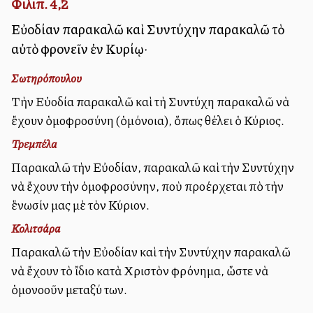
Φιλιπ. 4,2
Εὐοδίαν παρακαλῶ καὶ Συντύχην παρακαλῶ τὸ
αὐτὸ φρονεῖν ἐν Κυρίῳ·
Σωτηρόπουλου
Τὴν Εὐοδία παρακαλῶ καὶ τὴ Συντύχη παρακαλῶ νὰ
ἔχουν ὁμοφροσύνη (ὁμόνοια), ὅπως θέλει ὁ Κύριος.
Τρεμπέλα
Παρακαλῶ τὴν Εὐοδίαν, παρακαλῶ καὶ τὴν Συντύχην
νὰ ἔχουν τὴν ὁμοφροσύνην, ποὺ προέρχεται ἀπὸ τὴν
ἕνωσίν μας μὲ τὸν Κύριον.
Κολιτσάρα
Παρακαλῶ τὴν Εὐοδίαν καὶ τὴν Συντύχην παρακαλῶ
νὰ ἔχουν τὸ ἴδιο κατὰ Χριστὸν φρόνημα, ὥστε νὰ
ὁμονοοῦν μεταξύ των.