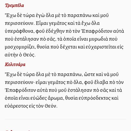
Τρεμπέλα
Ἔχω δὲ τώρα ἐγὼ ὅλα μὲ τὸ παραπάνω καὶ μοῦ
περισσεύουν. Εἶμαι γεμᾶτος καὶ τὰ ἔχω ὅλα
ὑπεράφθονα, ἀφοῦ ἐδέχθην ἀπὸ τὸν Ἐπαφρόδιτον αὐτὰ
ποὺ ἐστάλησαν ἀπὸ σᾶς, τὰ ὁποῖα εἶναι μυρωδιὰ ποὺ
μοσχομυρίζει, θυσία ποὺ δέχεται καὶ εὐχαριστεῖται εἰς
αὐτὴν ὁ Θεός.
Κολιτσάρα
Ἔχω δὲ τώρα ὅλα μὲ τὸ παραπάνω, ὥστε καὶ νὰ μοῦ
περισσεύουν· εἶμαι γεμᾶτος ἀπὸ ὅλα, ἀφοῦ ἔλαβα ἀπὸ τὸν
Ἐπαφρόδιτον αὐτὰ ποὺ μοῦ ἐστάλησαν ἀπὸ σᾶς καὶ τὰ
ὁποῖα εἶναι εὐῶδες ἄρωμα, θυσία εὐπρόσδεκτος καὶ
εὐάρεστος εἰς τὸν Θεόν.