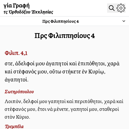
Ἁγία Γραφή
τῆς Ὀρθοδόξου Ἐκκλησίας
Πρὸς Φιλιππησίους
4
Πρὸς Φιλιππησίους
4
Φιλιπ. 4,1
Ὥστε, ἀδελφοί μου ἀγαπητοὶ καὶ ἐπιπόθητοι, χαρὰ
καὶ στέφανός μου, οὕτω στήκετε ἐν Κυρίῳ,
ἀγαπητοί.
Σωτηρόπουλου
Λοιπόν, ἀδελφοί μου ἀγαπητοὶ καὶ περιπόθητοι, χαρὰ καὶ
στέφανός μου, ἔτσι νὰ μένετε, ἀγαπητοί μου, σταθεροὶ
στὸν Κύριο.
Τρεμπέλα