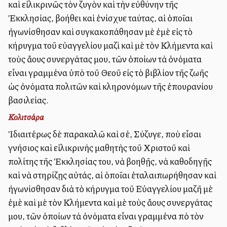
καὶ εἰλικρινῶς τὸν ζυγὸν καὶ τὴν εὐθύνην τῆς
Ἐκκλησίας, βοήθει καὶ ἐνίσχυε ταύτας, αἱ ὁποῖαι
ἠγωνίσθησαν καὶ συγκακοπάθησαν μὲ ἐμὲ εἰς τὸ
κήρυγμα τοῦ εὐαγγελίου μαζὶ καὶ μὲ τὸν Κλήμεντα καὶ
τοὺς ἄλλους συνεργάτας μου, τῶν ὁποίων τὰ ὀνόματα
εἶναι γραμμένα ὑπὸ τοῦ Θεοῦ εἰς τὸ βιβλίον τῆς ζωῆς
ὡς ὀνόματα πολιτῶν καὶ κληρονόμων τῆς ἐπουρανίου
βασιλείας.
Κολιτσάρα
Ἰδιαιτέρως δὲ παρακαλῶ καὶ σέ, Σύζυγε, ποὺ εἶσαι
γνήσιος καὶ εἰλικρινὴς μαθητὴς τοῦ Χριστοῦ καὶ
πολίτης τῆς Ἐκκλησίας του, νὰ βοηθῇς, νὰ καθοδηγῇς
καὶ νὰ στηρίζῃς αὐτάς, αἱ ὁποῖαι ἐταλαιπωρήθησαν καὶ
ἠγωνίσθησαν διὰ τὸ κήρυγμα τοῦ Εὐαγγελίου μαζῆ μὲ
ἐμὲ καὶ μὲ τὸν Κλήμεντα καὶ μὲ τοὺς ἄλλους συνεργάτας
μου, τῶν ὁποίων τὰ ὀνόματα εἶναι γραμμένα ἀπὸ τὸν