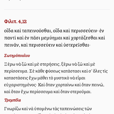
Φιλιπ. 4,12
οἶδα καὶ ταπεινοῦσθαι, οἶδα καὶ περισσεύειν· ἐν
παντὶ καὶ ἐν πᾶσι μεμύημαι καὶ χορτάζεσθαι καὶ
πεινᾶν, καὶ περισσεύειν καὶ ὑστερεῖσθαι·
Σωτηρόπουλου
Ξέρω νὰ ζῶ καὶ μὲ στερήσεις, ξέρω νὰ ζῶ καὶ μὲ
περίσσευμα. Σὲ κάθε φύσεως κατάστασι καὶ σ’ ὅλες τὶς
καταστάσεις ἔχω μάθει τὸ μυστικὸ νὰ εἶμαι
εὐχαριστημένος· Καὶ ὅταν χορταίνω καὶ ὅταν πεινῶ,
καὶ ὅταν ἔχω περίσσευμα καὶ ὅταν στεροῦμαι.
Τρεμπέλα
Γνωρίζω καὶ νὰ ὑπομένω τὰς ταπεινώσεις τῶν