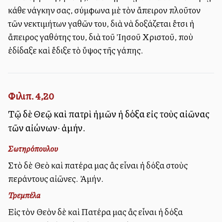
κάθε ἀνάγκην σας, σύμφωνα μὲ τὸν ἄπειρον πλοῦτον
τῶν ἀνεκτιμήτων ἀγαθῶν του, διὰ νὰ δοξάζεται ἔτσι ἡ
ἄπειρος ἀγαθότης του, διὰ τοῦ Ἰησοῦ Χριστοῦ, ποὺ
ἐδίδαξε καὶ ἔδιξε τὸ ὕψος τῆς ἀγάπης.
Φιλιπ. 4,20
Τῷ δὲ Θεῷ καὶ πατρὶ ἡμῶν ἡ δόξα εἰς τοὺς αἰῶνας
τῶν αἰώνων· ἀμήν.
Σωτηρόπουλου
Στὸ δὲ Θεὸ καὶ πατέρα μας ἂς εἶναι ἡ δόξα στοὺς
ἀπεράντους αἰῶνες. Ἀμήν.
Τρεμπέλα
Εἰς τὸν Θεὸν δὲ καὶ Πατέρα μας ἂς εἶναι ἡ δόξα