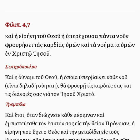
Φιλιπ. 4,7
καὶ ἡ εἰρήνη τοῦ Θεοῦ ἡ ὑπερέχουσα πάντα νοῦν
φρουρήσει τὰς καρδίας ὑμῶν καὶ τὰ νοήματα ὑμῶν
ἐν Χριστῷ Ἰησοῦ.
Σωτηρόπουλου
Καὶ ἡ δύναμι τοῦ Θεοῦ, ἡ ὁποία ὑπερβαίνει κάθε νοῦ
(εἶναι δηλαδὴ ἀσύλληπτη), θὰ φρουρῇ τὶς καρδιές σας καὶ
τὶς διάνοιές σας γιὰ τὸν Ἰησοῦ Χριστό.
Τρεμπέλα
Καὶ ἔτσι, ὅταν διώχνετε κάθε μέριμναν καὶ
ἐμπιστεύεσθε τὸν ἑαυτόν σας εἰς τὴν θείαν Πρόνοιαν, ἡ
εἰρήνη ποὺ ἔχει ὁ Θεὸς καὶ τὴν μεταδίδει εἰς τοὺς