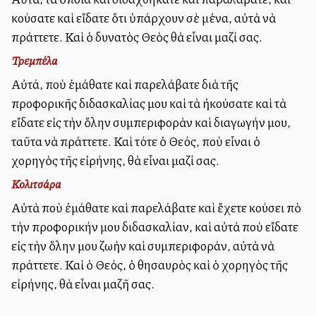
ἀκούσατε καὶ εἴδατε ὅτι ὑπάρχουν σὲ μένα, αὐτὰ νὰ
πράττετε. Καὶ ὁ δυνατὸς Θεὸς θὰ εἶναι μαζί σας.
Τρεμπέλα
Αὐτά, ποὺ ἐμάθατε καὶ παρελάβατε διὰ τῆς
προφορικῆς διδασκαλίας μου καὶ τὰ ἠκούσατε καὶ τὰ
εἴδατε εἰς τὴν ὅλην συμπεριφορὰν καὶ διαγωγήν μου,
ταῦτα νὰ πράττετε. Καὶ τότε ὁ Θεός, ποὺ εἶναι ὁ
χορηγὸς τῆς εἰρήνης, θὰ εἶναι μαζί σας.
Κολιτσάρα
Αὐτὰ ποὺ ἐμάθατε καὶ παρελάβατε καὶ ἔχετε ἀκούσει ἀπὸ
τὴν προφορικήν μου διδασκαλίαν, καὶ αὐτὰ ποὺ εἴδατε
εἰς τὴν ὅλην μου ζωὴν καὶ συμπεριφοράν, αὐτὰ νὰ
πράττετε. Καὶ ὁ Θεός, ὁ θησαυρὸς καὶ ὁ χορηγὸς τῆς
εἰρήνης, θὰ εἶναι μαζῆ σας.