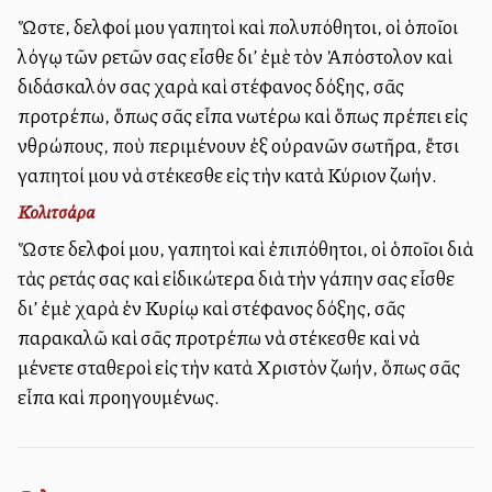
Ὥστε, ἀδελφοί μου ἀγαπητοὶ καὶ πολυπόθητοι, οἱ ὁποῖοι
λόγῳ τῶν ἀρετῶν σας εἶσθε δι’ ἐμὲ τὸν Ἀπόστολον καὶ
διδάσκαλόν σας χαρὰ καὶ στέφανος δόξης, σᾶς
προτρέπω, ὅπως σᾶς εἶπα ἀνωτέρω καὶ ὅπως πρέπει εἰς
ἀνθρώπους, ποὺ περιμένουν ἐξ οὐρανῶν σωτῆρα, ἔτσι
ἀγαπητοί μου νὰ στέκεσθε εἰς τὴν κατὰ Κύριον ζωήν.
Κολιτσάρα
Ὥστε ἀδελφοί μου, ἀγαπητοὶ καὶ ἐπιπόθητοι, οἱ ὁποῖοι διὰ
τὰς ἀρετάς σας καὶ εἰδικώτερα διὰ τὴν ἀγάπην σας εἶσθε
δι’ ἐμὲ χαρὰ ἐν Κυρίῳ καὶ στέφανος δόξης, σᾶς
παρακαλῶ καὶ σᾶς προτρέπω νὰ στέκεσθε καὶ νὰ
μένετε σταθεροὶ εἰς τὴν κατὰ Χριστὸν ζωήν, ὅπως σᾶς
εἶπα καὶ προηγουμένως.