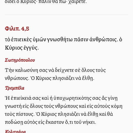
δίδει ὁ Κύριος· πάλιν θὰ πῶ· χαίρετε.
Φιλιπ. 4,5
τὸ ἐπιεικὲς ὑμῶν γνωσθήτω πᾶσιν ἀνθρώποις. ὁ
Κύριος ἐγγύς.
Σωτηρόπουλου
Τὴν καλωσύνη σας νὰ δείχνετε σὲ ὅλους τοὺς
ἀνθρώπους. Ὁ Κύριος πλησιάζει νὰ ἔλθῃ.
Τρεμπέλα
Ἡ ἐπιείκειά σας καὶ ἡ ὑποχωρητικότης σας ἂς γίνῃ
γνωστὴ εἰς ὅλους τοὺς ἀνθρώπους καὶ εἰς αὐτοὺς ἀκόμη
τοὺς ἀπίστους. Ὁ Κύριος πλησιάζει νὰ ἔλθῃ καὶ θὰ
ἀποδώσῃ αὐτὸς εἰς ἕκαστον ὅ,τι τοῦ ἀνήκει.
Κολιτσάρα