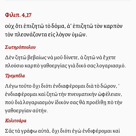
Φιλιπ. 4,17
οὐχ ὅτι ἐπιζητῶ τὸ δόμα, ἀλλ’ ἐπιζητῶ τὸν καρπὸν
τὸν πλεονάζοντα εἰς λόγον ὑμῶν.
Σωτηρόπουλου
Δὲν ζητῶ βεβαίως νὰ μοῦ δίνετε, ἀλλὰ ζητῶ νὰ ἔχετε
πλούσιο καρπὸ ἀγαθοεργίας γιὰ δικό σας λογαριασμό.
Τρεμπέλα
Λέγω τοῦτο ὄχι διότι ἐνδιαφέρομαι διὰ τὸ δῶρον, ἀλλ’
ἐνδιαφέρομαι καὶ ζητῶ τὴν πνευματικὴν ὠφέλειαν,
ποὺ διὰ λογαριασμὸν ἰδικόν σας θὰ προέλθῃ ἀπὸ τὴν
ἀγαθοεργίαν αὐτήν.
Κολιτσάρα
Σᾶς τὰ γράφω αὐτά, ὄχι διότι ἐγὼ ἐνδιφέρομαι καὶ