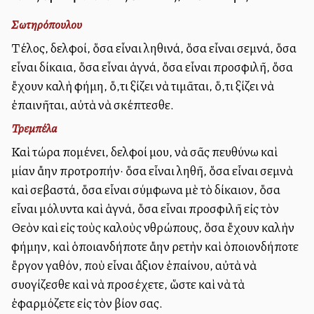
Σωτηρόπουλου
Τέλος, ἀδελφοί, ὅσα εἶναι ἀληθινά, ὅσα εἶναι σεμνά, ὅσα
εἶναι δίκαια, ὅσα εἶναι ἁγνά, ὅσα εἶναι προσφιλῆ, ὅσα
ἔχουν καλὴ φήμη, ὅ,τι ἀξίζει νὰ τιμᾶται, ὅ,τι ἀξίζει νὰ
ἐπαινῆται, αὐτὰ νὰ σκέπτεσθε.
Τρεμπέλα
Καὶ τώρα ἀπομένει, ἀδελφοί μου, νὰ σᾶς ἀπευθύνω καὶ
μίαν ἄλλην προτροπήν· ὅσα εἶναι ἀληθῆ, ὅσα εἶναι σεμνὰ
καὶ σεβαστά, ὅσα εἶναι σύμφωνα μὲ τὸ δίκαιον, ὅσα
εἶναι ἀμόλυντα καὶ ἁγνά, ὅσα εἶναι προσφιλῆ εἰς τὸν
Θεὸν καὶ εἰς τοὺς καλοὺς ἀνθρώπους, ὅσα ἔχουν καλὴν
φήμην, καὶ ὁποιανδήποτε ἄλλην ἀρετὴν καὶ ὁποιονδήποτε
ἔργον ἀγαθόν, ποὺ εἶναι ἄξιον ἐπαίνου, αὐτὰ νὰ
συλλογίζεσθε καὶ νὰ προσέχετε, ὥστε καὶ νὰ τὰ
ἐφαρμόζετε εἰς τὸν βίον σας.