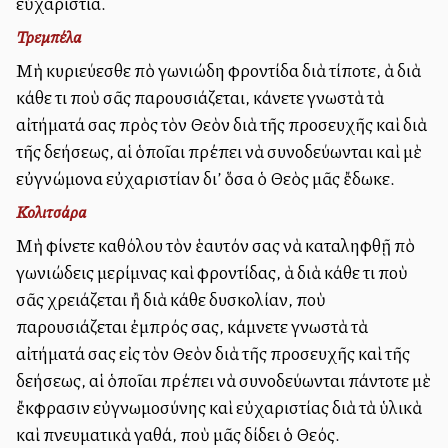
εὐχαριστία.
Τρεμπέλα
Μὴ κυριεύεσθε ἀπὸ ἀγωνιώδη φροντίδα διὰ τίποτε, ἀλλὰ διὰ
κάθε τι ποὺ σᾶς παρουσιάζεται, κάνετε γνωστὰ τὰ
αἰτήματά σας πρὸς τὸν Θεὸν διὰ τῆς προσευχῆς καὶ διὰ
τῆς δεήσεως, αἱ ὁποῖαι πρέπει νὰ συνοδεύωνται καὶ μὲ
εὐγνώμονα εὐχαριστίαν δι’ ὅσα ὁ Θεὸς μᾶς ἔδωκε.
Κολιτσάρα
Μὴ ἀφίνετε καθόλου τὸν ἑαυτόν σας νὰ καταληφθῇ ἀπὸ
ἀγωνιώδεις μερίμνας καὶ φροντίδας, ἀλλὰ διὰ κάθε τι ποὺ
σᾶς χρειάζεται ἢ διὰ κάθε δυσκολίαν, ποὺ
παρουσιάζεται ἐμπρός σας, κάμνετε γνωστὰ τὰ
αἰτήματά σας εἰς τὸν Θεὸν διὰ τῆς προσευχῆς καὶ τῆς
δεήσεως, αἱ ὁποῖαι πρέπει νὰ συνοδεύωνται πάντοτε μὲ
ἔκφρασιν εὐγνωμοσύνης καὶ εὐχαριστίας διὰ τὰ ὑλικὰ
καὶ πνευματικὰ ἀγαθά, ποὺ μᾶς δίδει ὁ Θεός.