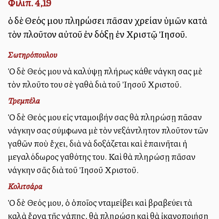
Φιλιπ. 4,19
ὁ δὲ Θεός μου πληρώσει πᾶσαν χρείαν ὑμῶν κατὰ
τὸν πλοῦτον αὐτοῦ ἐν δόξῃ ἐν Χριστῷ Ἰησοῦ.
Σωτηρόπουλου
Ὁ δὲ Θεός μου νὰ καλύψῃ πλήρως κάθε ἀνάγκη σας μὲ
τὸν πλοῦτο του σὲ ἀγαθὰ διὰ τοῦ Ἰησοῦ Χριστοῦ.
Τρεμπέλα
Ὁ δὲ Θεός μου εἰς ἀνταμοιβήν σας θὰ πληρώσῃ πᾶσαν
ἀνάγκην σας σύμφωνα μὲ τὸν ἀνεξάντλητον πλοῦτον τῶν
ἀγαθῶν ποὺ ἔχει, διὰ νὰ δοξάζεται καὶ ἐπαινῆται ἡ
μεγαλόδωρος ἀγαθότης του. Καὶ θὰ πληρώσῃ πᾶσαν
ἀνάγκην σᾶς διὰ τοῦ Ἰησοῦ Χριστοῦ.
Κολιτσάρα
Ὁ δὲ Θεός μου, ὁ ὁποῖος ἀνταμείβει καὶ βραβεύει τὰ
καλὰ ἔργα τῆς ἀγάπης, θὰ πληρώσῃ καὶ θὰ ἰκανοποιήσῃ