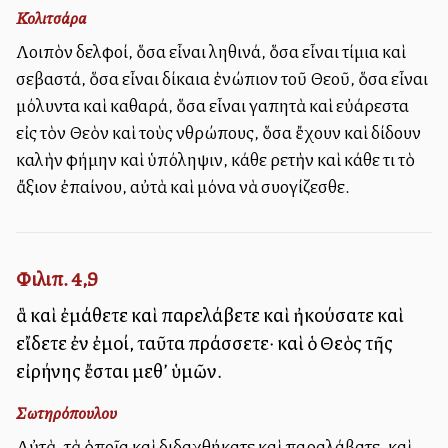
Κολιτσάρα
Λοιπὸν ἀδελφοί, ὅσα εἶναι ἀληθινά, ὅσα εἶναι τίμια καὶ
σεβαστά, ὅσα εἶναι δίκαια ἐνώπιον τοῦ Θεοῦ, ὅσα εἶναι
ἀμόλυντα καὶ καθαρά, ὅσα εἶναι ἀγαπητὰ καὶ εὐάρεστα
εἰς τὸν Θεὸν καὶ τοὺς ἀνθρώπους, ὅσα ἔχουν καὶ δίδουν
καλὴν φήμην καὶ ὑπόληψιν, κάθε ἀρετὴν καὶ κάθε τι τὸ
ἄξιον ἐπαίνου, αὐτὰ καὶ μόνα νὰ συλλογίζεσθε.
Φιλιπ. 4,9
ἃ καὶ ἐμάθετε καὶ παρελάβετε καὶ ἠκούσατε καὶ
εἴδετε ἐν ἐμοί, ταῦτα πράσσετε· καὶ ὁ Θεὸς τῆς
εἰρήνης ἔσται μεθ’ ὑμῶν.
Σωτηρόπουλου
Αὐτὰ, τὰ ὁποῖα καὶ διδαχθήκατε καὶ παραλάβατε, καὶ