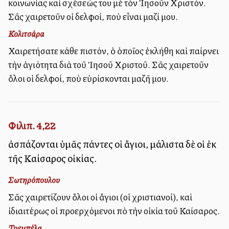
κοινωνίας καὶ σχέσεώς του μὲ τὸν Ἰησοῦν Χριστόν.
Σᾶς χαιρετοῦν οἱ ἀδελφοί, ποὺ εἶναι μαζί μου.
Κολιτσάρα
Χαιρετήσατε κάθε πιστόν, ὁ ὁποῖος ἐκλήθη καὶ παίρνει
τὴν ἁγιότητα διὰ τοῦ Ἰησοῦ Χριστοῦ. Σᾶς χαιρετοῦν
ὅλοι οἱ ἀδελφοί, ποὺ εὑρίσκονται μαζῆ μου.
Φιλιπ. 4,22
ἀσπάζονται ὑμᾶς πάντες οἱ ἅγιοι, μάλιστα δὲ οἱ ἐκ
τῆς Καίσαρος οἰκίας.
Σωτηρόπουλου
Σᾶς χαιρετίζουν ὅλοι οἱ ἅγιοι (οἱ χριστιανοί), καὶ
ἰδιαιτέρως οἱ προερχόμενοι ἀπὸ τὴν οἰκία τοῦ Καίσαρος.
Τρεμπέλα