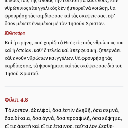
ἰδικούς του, τῆς ὁποίας τὴν τελειότητα κάθε νοῦς, εἴτε
ἀνθρώπινος εἴτε ἀγγελικὸς δὲν ἠμπορεῖ νὰ νοιώσῃ, θὰ
φρουρήσῃ τὰς καρδίας σας καὶ τὰς σκέψεις σας, ἐφ’
ὅσον μένετε ἐνωμένοι μὲ τὸν Ἰησοῦν Χριστόν.
Κολιτσάρα
Καὶ ἡ εἰρήνη, ποὺ χαρίζει ὁ Θεὸς εἰς τοὺς ἀνθρώπους του
καὶ ἡ ὁποίαν, καθ’ ὃ τελεία καὶ ὑπερφυσική, ξεπερνάει
κάθε νοῦν ἀνθρώπων καὶ ἀγγέλων, θὰ φρουρήσῃ τὰς
καρδίας σας, τὰ φρονήματα καὶ τὰς σκέψεις σας διὰ τοῦ
Ἰησοῦ Χριστοῦ.
Φιλιπ. 4,8
Τὸ λοιπόν, ἀδελφοί, ὅσα ἐστὶν ἀληθῆ, ὅσα σεμνά,
ὅσα δίκαια, ὅσα ἁγνά, ὅσα προσφιλῆ, ὅσα εὔφημα,
εἴ τις ἀρετὴ καὶ εἴ τις ἔπαινος, ταῦτα λογίζεσθε·