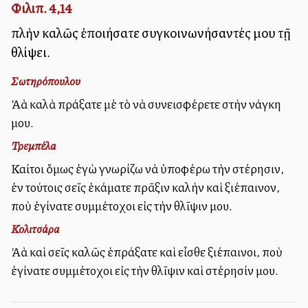
Φιλιπ. 4,14
πλὴν καλῶς ἐποιήσατε συγκοινωνήσαντές μου τῇ
θλίψει.
Σωτηρόπουλου
Ἀλλὰ καλὰ πράξατε μὲ τὸ νὰ συνεισφέρετε στὴν ἀνάγκη
μου.
Τρεμπέλα
Καίτοι ὅμως ἐγὼ γνωρίζω νὰ ὑποφέρω τὴν στέρησιν,
ἐν τούτοις σεῖς ἐκάματε πρᾶξιν καλὴν καὶ ἀξιέπαινον,
ποὺ ἐγίνατε συμμέτοχοι εἰς τὴν θλῖψιν μου.
Κολιτσάρα
Ἀλλὰ καὶ σεῖς καλῶς ἐπράξατε καὶ εἶσθε ἀξιέπαινοι, ποὺ
ἐγίνατε συμμέτοχοι εἰς τὴν θλῖψιν καὶ στέρησίν μου.