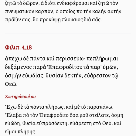
ζητῶ τὸ δῶρον, ἀλλὰ διότι ἐνδιαφέρομαι καὶ ζητῶ τὸν
πνευματικὸν καρπόν, ὁ ὁποῖος ἀπὸ τὴν καλὴν αὐτὴν
πρᾶξιν σας, θὰ προκύψῃ πλούσιος διὰ σᾶς.
Φιλιπ. 4,18
ἀπέχω δὲ πάντα καὶ περισσεύω· πεπλήρωμαι
δεξάμενος παρὰ Ἐπαφροδίτου τὰ παρ’ ὑμῶν,
ὀσμὴν εὐωδίας, θυσίαν δεκτήν, εὐάρεστον τῷ
Θεῷ.
Σωτηρόπουλου
Ἔχω δὲ τὰ πάντα πλήρως, καὶ μὲ τὸ παραπάνω.
Ἔλαβα ἀπὸ τὸν Ἐπαφρόδιτο ὅσα μοῦ στείλατε, ὀσμὴ
εὐώδη, θυσία εὐπρόσδεκτη, εὐάρεστη στὸ Θεό, καὶ
εἶμαι πλήρης.