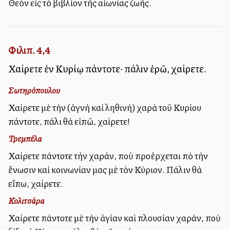
Θεὸν εἰς τὸ βιβλίον τῆς αἰωνίας ζωῆς.
Φιλιπ. 4,4
Χαίρετε ἐν Κυρίῳ πάντοτε· πάλιν ἐρῶ, χαίρετε.
Σωτηρόπουλου
Χαίρετε μὲ τὴν (ἁγνὴ καὶ ἀληθινὴ) χαρὰ τοῦ Κυρίου
πάντοτε, πάλι θὰ εἰπῶ, χαίρετε!
Τρεμπέλα
Χαίρετε πάντοτε τὴν χαράν, ποὺ προέρχεται ἀπὸ τὴν
ἕνωσιν καὶ κοινωνίαν μας μὲ τὸν Κύριον. Πάλιν θὰ
εἴπω, χαίρετε.
Κολιτσάρα
Χαίρετε πάντοτε μὲ τὴν ἁγίαν καὶ πλουσίαν χαράν, ποὺ