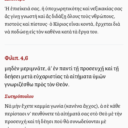
Ἡ ἐπιείκειά σας, ἡ ὑποχωρητικότης καὶ ἀνεξικακίας σας
ἂς γίνῃ γνωστὴ καὶ ἂς διδάξῃ ὅλους τοὺς ἀνθρώπους,
πιστοὺς καὶ ἀπίστους· ὁ Κύριος εἶναι κοντά, ἔρχεται διὰ
νὰ ἀποδώσῃ εἰς τὸν καθένα κατὰ τὰ ἔργα του.
Φιλιπ. 4,6
μηδὲν μεριμνᾶτε, ἀλλ’ ἐν παντὶ τῇ προσευχῇ καὶ τῇ
δεήσει μετὰ εὐχαριστίας τὰ αἰτήματα ὑμῶν
γνωριζέσθω πρὸς τὸν Θεόν.
Σωτηρόπουλου
Νὰ μὴν ἔχετε καμμία ἀγωνία (κανένα ἄγχος), ἀλλὰ σὲ κάθε
περίστασι ν’ ἀπευθύνετε τὰ αἰτήματά σας στὸ Θεὸ μὲ τὴν
προσευχὴ καὶ τὴ δέησι ποὺ θὰ συνωδεύονται μὲ