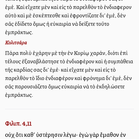
ἐμέ. Καὶ εἴχατε μὲν καὶ εἰς τὸ παρελθὸν τὸ ἐνδιαφερον
αὐτὸ καὶ μὲ ἐσκέπτεσθε καὶ ἐφροντίζατε δι’ ἐμέ, δὲν
σᾶς ἐδίδετο ὅμως ἡ εὐκαιρία νὰ δείξετε τοῦτο
ἐμπράκτως.
Κολιτσάρα
Πάρα πολὺ ἐχάρην μὲ τὴν ἐν Κυρίῳ χαράν, διότι ἐπὶ
τέλους ἐξαναβλάστησε τὸ ἐνδιαφέρον καὶ ἡ συμπάθεια
τῆς καρδίας σας δι’ ἐμέ· καὶ εἴχατε μὲν καὶ εἰς τὸ
παρελθὸν τὸ ἴδιο ἐνδιαφέρον καὶ φρόνημα δι’ ἐμέ, δὲν
σᾶς παρουσιάζετο ὅμως εὐκαιρία νὰ τὸ ἐκδηλώσετε
ἐμπράκτως.
Φιλιπ. 4,11
οὐχ ὅτι καθ’ ὑστέρησιν λέγω· ἐγὼ γὰρ ἔμαθον ἐν