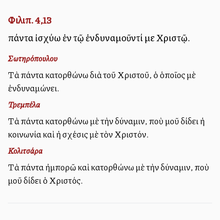
Φιλιπ. 4,13
πάντα ἰσχύω ἐν τῷ ἐνδυναμοῦντί με Χριστῷ.
Σωτηρόπουλου
Τὰ πάντα κατορθώνω διὰ τοῦ Χριστοῦ, ὁ ὁποῖος μὲ
ἐνδυναμώνει.
Τρεμπέλα
Τὰ πάντα κατορθώνω μὲ τὴν δύναμιν, ποὺ μοῦ δίδει ἡ
κοινωνία καὶ ἡ σχέσις μὲ τὸν Χριστόν.
Κολιτσάρα
Τὰ πάντα ἠμπορῶ καὶ κατορθώνω μὲ τὴν δύναμιν, ποὺ
μοῦ δίδει ὁ Χριστός.