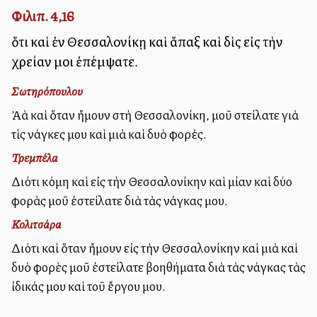
Φιλιπ. 4,16
ὅτι καὶ ἐν Θεσσαλονίκῃ καὶ ἅπαξ καὶ δὶς εἰς τὴν
χρείαν μοι ἐπέμψατε.
Σωτηρόπουλου
Ἀλλὰ καὶ ὅταν ἤμουν στὴ Θεσσαλονίκη, μοῦ στείλατε γιὰ
τὶς ἀνάγκες μου καὶ μιὰ καὶ δυὸ φορές.
Τρεμπέλα
Διότι ἀκόμη καὶ εἰς τὴν Θεσσαλονίκην καὶ μίαν καὶ δύο
φορὰς μοῦ ἐστείλατε διὰ τὰς ἀνάγκας μου.
Κολιτσάρα
Διότι καὶ ὅταν ἤμουν εἰς τὴν Θεσσαλονίκην καὶ μιὰ καὶ
δυὸ φορὲς μοῦ ἐστείλατε βοηθήματα διὰ τὰς ἀνάγκας τὰς
ἰδικάς μου καὶ τοῦ ἔργου μου.