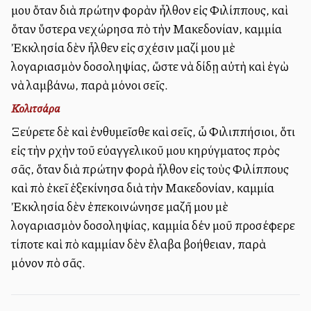
μου ὅταν διὰ πρώτην φορὰν ἦλθον εἰς Φιλίππους, καὶ
ὅταν ὕστερα ἀνεχώρησα ἀπὸ τὴν Μακεδονίαν, καμμία
Ἐκκλησία δὲν ἦλθεν εἰς σχέσιν μαζί μου μὲ
λογαριασμὸν δοσοληψίας, ὥστε νὰ δίδῃ αὐτὴ καὶ ἐγὼ
νὰ λαμβάνω, παρὰ μόνοι σεῖς.
Κολιτσάρα
Ξεύρετε δὲ καὶ ἐνθυμεῖσθε καὶ σεῖς, ὦ Φιλιππήσιοι, ὅτι
εἰς τὴν ἀρχὴν τοῦ εὐαγγελικοῦ μου κηρύγματος πρὸς
σᾶς, ὅταν διὰ πρώτην φορὰ ἦλθον εἰς τοὺς Φιλίππους
καὶ ἀπὸ ἐκεῖ ἐξεκίνησα διὰ τὴν Μακεδονίαν, καμμία
Ἐκκλησία δὲν ἐπεκοινώνησε μαζῆ μου μὲ
λογαριασμὸν δοσοληψίας, καμμία δέν μοῦ προσέφερε
τίποτε καὶ ἀπὸ καμμίαν δὲν ἔλαβα βοήθειαν, παρὰ
μόνον ἀπὸ σᾶς.