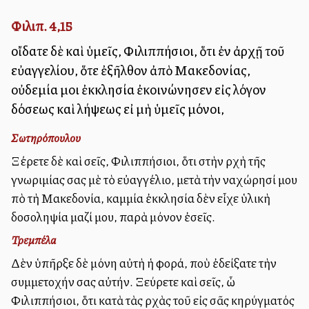
Φιλιπ. 4,15
οἴδατε δὲ καὶ ὑμεῖς, Φιλιππήσιοι, ὅτι ἐν ἀρχῇ τοῦ
εὐαγγελίου, ὅτε ἐξῆλθον ἀπὸ Μακεδονίας,
οὐδεμία μοι ἐκκλησία ἐκοινώνησεν εἰς λόγον
δόσεως καὶ λήψεως εἰ μὴ ὑμεῖς μόνοι,
Σωτηρόπουλου
Ξέρετε δὲ καὶ σεῖς, Φιλιππήσιοι, ὅτι στὴν ἀρχὴ τῆς
γνωριμίας σας μὲ τὸ εὐαγγέλιο, μετὰ τὴν ἀναχώρησί μου
ἀπὸ τὴ Μακεδονία, καμμία ἐκκλησία δὲν εἶχε ὑλικὴ
δοσοληψία μαζί μου, παρὰ μόνον ἐσεῖς.
Τρεμπέλα
Δὲν ὑπῆρξε δὲ μόνη αὐτὴ ἡ φορά, ποὺ ἐδείξατε τὴν
συμμετοχήν σας αὐτήν. Ξεύρετε καὶ σεῖς, ὦ
Φιλιππήσιοι, ὅτι κατὰ τὰς ἀρχὰς τοῦ εἰς σᾶς κηρύγματός