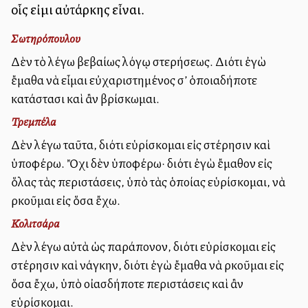
οἷς εἰμι αὐτάρκης εἶναι.
Σωτηρόπουλου
Δὲν τὸ λέγω βεβαίως λόγῳ στερήσεως. Διότι ἐγὼ
ἔμαθα νὰ εἶμαι εὐχαριστημένος σ’ ὁποιαδήποτε
κατάστασι καὶ ἂν βρίσκωμαι.
Τρεμπέλα
Δὲν λέγω ταῦτα, διότι εὑρίσκομαι εἰς στέρησιν καὶ
ὑποφέρω. Ὄχι δὲν ὑποφέρω· διότι ἐγὼ ἔμαθον εἰς
ὅλας τὰς περιστάσεις, ὑπὸ τὰς ὁποίας εὑρίσκομαι, νὰ
ἀρκοῦμαι εἰς ὅσα ἔχω.
Κολιτσάρα
Δὲν λέγω αὐτὰ ὡς παράπονον, διότι εὑρίσκομαι εἰς
στέρησιν καὶ ἀνάγκην, διότι ἐγὼ ἔμαθα νὰ ἀρκοῦμαι εἰς
ὅσα ἔχω, ὑπὸ οἰασδήποτε περιστάσεις καὶ ἂν
εὑρίσκομαι.