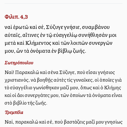
Φιλιπ. 4,3
ναὶ ἐρωτῶ καὶ σέ, Σύζυγε γνήσιε, συλλαμβάνου
αὐταῖς, αἵτινες ἐν τῷ εὐαγγελίῳ συνήθλησάν μοι
μετὰ καὶ Κλήμεντος καὶ τῶν λοιπῶν συνεργῶν
μου, ὧν τὰ ὀνόματα ἐν βίβλῳ ζωῆς.
Σωτηρόπουλου
Ναί! Παρακαλῶ καὶ σένα Σύζυγε, ποὺ εἶσαι γνήσιος
χριστιανός, νὰ βοηθῇς αὐτὲς τὶς γυναῖκες, οἱ ὁποῖες γιὰ
τὸ εὐαγγέλιο ἀγωνίσθηκαν μαζί μου, ὅπως καὶ ὁ Κλήμης
καὶ οἱ ἄλλοι συνεργάτες μου, τῶν ὁποίων τὰ ὀνόματα εἶναι
στὸ βιβλίο τῆς ζωῆς.
Τρεμπέλα
Ναί, παρακαλῶ καὶ σέ, ποὺ βαστάζεις μαζί μου γνησίως