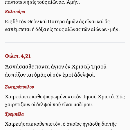
παντοτεινὴ εἰς τοὺς αἰῶνας. Ἀμήν.
Κολιτσάρα
Εἰς δὲ τὸν Θεὸν καὶ Πατέρα ἡμῶν ἂς εἶναι καὶ ἂς
ἀναπέμπεται ἡ δόξα εἰς τοὺς αἰῶνας τῶν αἰώνων· ἀμήν.
Φιλιπ. 4,21
Ἀσπάσασθε πάντα ἅγιον ἐν Χριστῷ Ἰησοῦ.
ἀσπάζονται ὑμᾶς οἱ σὺν ἐμοὶ ἀδελφοί.
Σωτηρόπουλου
Χαιρετίσετε κάθε ἀφιερωμένον στὸν Ἰησοῦ Χριστό. Σᾶς
χαιρετίζουν οἱ ἀδελφοὶ ποὺ εἶναι μαζί μου.
Τρεμπέλα
Χαιρετήσατε κάθε πιστόν, ὁ ὁποῖος ἡγιάσθη διὰ τῆς