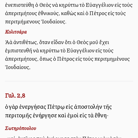
ἐνεπιστεύθη ὁ Θεὸς νὰ κηρύττω τὸ Εὐαγγέλιον εἰς τοὺς
ἀπεριτμήτους ἐθνικούς, καθὼς καὶ ὁ Πέτρος εἰς τοὺς
περιτμήμενους Ἰουδαίους.
Κολιτσάρα
Ἀλλὰ ἀντιθέτως, ὅταν εἶδαν ὅτι ὁ Θεὸς μοῦ ἔχει
ἐμπιστευθῆ νὰ κηρύττω τὸ Εὐαγγέλιον εἰς τοὺς
ἀπεριτμήτους, ὅπως ὁ Πέτρος εἰς τοὺς περιτμημένους
Ἰουδαίους,
Γαλ. 2,8
ὁ γὰρ ἐνεργήσας Πέτρῳ εἰς ἀποστολὴν τῆς
περιτομῆς ἐνήργησε καὶ ἐμοὶ εἰς τὰ ἔθνη·
Σωτηρόπουλου