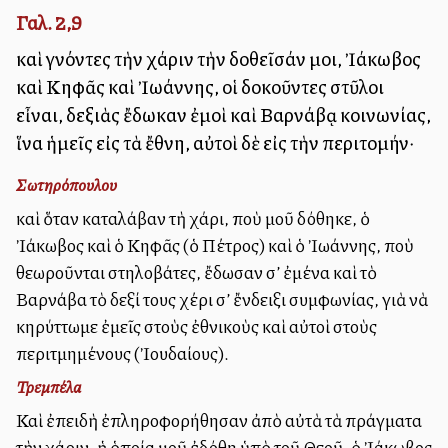
Γαλ. 2,9
καὶ γνόντες τὴν χάριν τὴν δοθεῖσάν μοι, Ἰάκωβος
καὶ Κηφᾶς καὶ Ἰωάννης, οἱ δοκοῦντες στῦλοι
εἶναι, δεξιὰς ἔδωκαν ἐμοὶ καὶ Βαρνάβᾳ κοινωνίας,
ἵνα ἡμεῖς εἰς τὰ ἔθνη, αὐτοὶ δὲ εἰς τὴν περιτομήν·
Σωτηρόπουλου
καὶ ὅταν καταλάβαν τὴ χάρι, ποὺ μοῦ δόθηκε, ὁ
Ἰάκωβος καὶ ὁ Κηφᾶς (ὁ Πέτρος) καὶ ὁ Ἰωάννης, ποὺ
θεωροῦνται στηλοβάτες, ἔδωσαν σ’ ἐμένα καὶ τὸ
Βαρνάβα τὸ δεξί τους χέρι σ’ ἔνδειξι συμφωνίας, γιὰ νὰ
κηρύττωμε ἐμεῖς στοὺς ἐθνικοὺς καὶ αὐτοὶ στοὺς
περιτμημένους (Ἰουδαίους).
Τρεμπέλα
Καὶ ἐπειδὴ ἐπληροφορήθησαν ἀπὸ αὐτὰ τὰ πράγματα
τὴν χάριν, ἡ ὁποία μοῦ ἐδόθη ὑπὸ τοῦ Θεοῦ, ὁ Ἰάκωβος