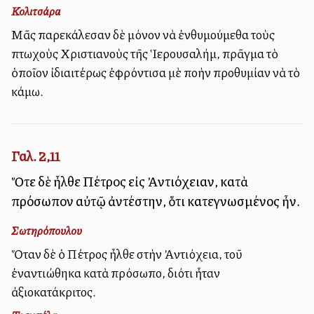
Κολιτσάρα
Μᾶς παρεκάλεσαν δὲ μόνον νὰ ἐνθυμούμεθα τοὺς
πτωχοὺς Χριστιανοὺς τῆς Ἱερουσαλήμ, πρᾶγμα τὸ
ὁποῖον ἰδιαιτέρως ἐφρόντισα μὲ πολλὴν προθυμίαν νὰ τὸ
κάμω.
Γαλ. 2,11
Ὅτε δὲ ἦλθε Πέτρος εἰς Ἀντιόχειαν, κατὰ
πρόσωπον αὐτῷ ἀντέστην, ὅτι κατεγνωσμένος ἦν.
Σωτηρόπουλου
Ὅταν δὲ ὁ Πέτρος ἦλθε στὴν Ἀντιόχεια, τοῦ
ἐναντιώθηκα κατὰ πρόσωπο, διότι ἦταν
ἀξιοκατάκριτος.