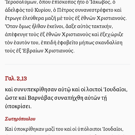
Ἱεροσολύμων, ὅπου ἐπίσκοπος ἦτο ὁ Ἰάκωβος, ὁ
ἀδελφὸς τοῦ Κυρίου, ὁ Πέτρος συνανεστρέφετο καὶ
ἔτρωγε ἐλεύθερα μαζῆ μὲ τοὺς ἐξ ἐθνῶν Χριστιανούς.
Ὅταν ὅμως ἦλθαν ἐκεῖνοι, ἄλλαξε αὐτὸς τακτικήν,
ἀπέφευγε τοὺς ἐξ ἐθνῶν Χριστιανοὺς καὶ ἐξεχώριζε
τὸν ἑαυτόν του, ἐπειδὴ ἐφοβεῖτο μήπως σκανδαλίση
τοὺς ἐξ Ἑβραίων Χριστιανούς.
Γαλ. 2,13
καὶ συνυπεκρίθησαν αὐτῷ καὶ οἱ λοιποὶ Ἰουδαῖοι,
ὥστε καὶ Βαρνάβας συναπήχθη αὐτῶν τῇ
ὑποκρίσει.
Σωτηρόπουλου
Καὶ ὑποκρίθηκαν μαζί του καὶ οἱ ὑπόλοιποι Ἰουδαῖοι,