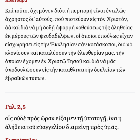
Καὶ τοῦτο, ὄχι μόνον διότι ἡ περιτομὴ εἶναι ἐντελῶς
ἄχρηστος δι’ αὐτούς, ποὺ πιστεύουν εἰς τὸν Χριστόν,
ἀλλὰ καὶ διὰ νὰ μὴ δοθῇ ἀφορμὴ νοθεύσεως τῆς ἀληθείας
ἐκ μέρους τῶν ψευδαδέλφων, οἱ ὁποῖοι ὑπούλως εἶχαν
εἰσχωρήσει εἰς τὴν Ἐκκλησίαν σὰν κατάσκοποι, διὰ νὰ
κλονίσουν καὶ καταλύσουν τὴν ἐλευθερίαν μας, τὴν
ὁποίαν ἔχομεν ἐν Χριστῷ Ἰησοῦ καὶ διὰ νὰ μᾶς
ὑποδουλώσουν εἰς τὴν καταθλιπτικὴν δουλείαν τῶν
ἑβραϊκῶν τύπων.
Γαλ. 2,5
οἷς οὐδὲ πρὸς ὥραν εἴξαμεν τῇ ὑποταγῇ, ἵνα ἡ
ἀλήθεια τοῦ εὐαγγελίου διαμείνῃ πρὸς ὑμᾶς.
Σωτηρόπουλου