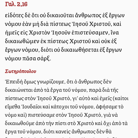
Γαλ. 2,16
εἰδότες δὲ ὅτι οὐ δικαιοῦται ἄνθρωπος ἐξ ἔργων
νόμου ἐὰν μὴ διὰ πίστεως Ἰησοῦ Χριστοῦ, καὶ
ἡμεῖς εἰς Χριστὸν Ἰησοῦν ἐπιστεύσαμεν, ἵνα
δικαιωθῶμεν ἐκ πίστεως Χριστοῦ καὶ οὐκ ἐξ
ἔργων νόμου, διότι οὐ δικαιωθήσεται ἐξ ἔργων
νόμου πᾶσα σάρξ.
Σωτηρόπουλου
Ἐπειδὴ ὅμως γνωρίζουμε, ὅτι ὁ ἄνθρωπος δὲν
δικαιώνεται ἀπὸ τὰ ἔργα τοῦ νόμου, παρὰ διὰ τῆς
πίστεως στὸν Ἰησοῦ Χριστό, γι’ αὐτὸ καὶ ἐμεῖς (καίτοι
εἴμεθα Ἰουδαῖοι καὶ κάτοχοι τοῦ νόμου, ἀφήσαμε τὸ
νόμο καὶ) πιστεύσαμε στὸν Ἰησοῦ Χριστό, γιὰ νὰ
δικαιωθοῦμε ἀπὸ τὴν πίστι στὸ Χριστὸ καὶ ὄχι ἀπὸ τὰ
ἔργα τοῦ νόμου, διότι κανεὶς ἄνθρωπος δὲν θὰ