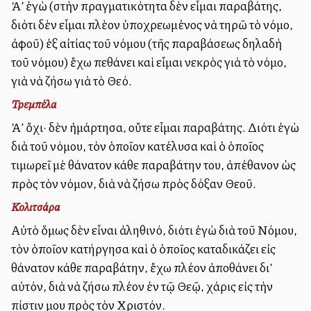
Ἀλλ’ ἐγὼ (στὴν πραγματικότητα δὲν εἶμαι παραβάτης,
διότι δὲν εἶμαι πλὲον ὑποχρεωμένος νὰ τηρῶ τὸ νόμο,
ἀφοῦ) ἐξ αἰτίας τοῦ νόμου (τῆς παραβάσεως δηλαδὴ
τοῦ νόμου) ἔχω πεθάνει καὶ εἶμαι νεκρὸς γιὰ τὸ νόμο,
γιὰ νὰ ζήσω γιὰ τὸ Θεό.
Τρεμπέλα
Ἀλλ’ ὄχι· δὲν ἡμάρτησα, οὔτε εἶμαι παραβάτης. Διότι ἐγὼ
διὰ τοῦ νόμου, τὸν ὁποῖον κατέλυσα καὶ ὁ ὁποῖος
τιμωρεῖ μὲ θάνατον κάθε παραβάτην του, ἀπέθανον ὡς
πρὸς τὸν νόμον, διὰ νὰ ζήσω πρὸς δόξαν Θεοῦ.
Κολιτσάρα
Αὐτὸ ὅμως δὲν εἶναι ἀληθινό, διότι ἐγὼ διὰ τοῦ Νόμου,
τὸν ὁποῖον κατήργησα καὶ ὁ ὁποῖος καταδικάζει εἰς
θάνατον κάθε παραβάτην, ἔχω πλέον ἀποθάνει δι’
αὐτόν, διὰ νὰ ζήσω πλέον ἐν τῷ Θεῷ, χάρις εἰς τὴν
πίστιν μου πρὸς τὸν Χριστόν.