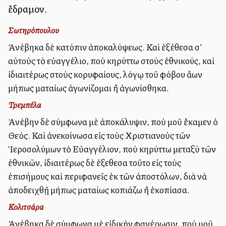
ἔδραμον.
Σωτηρόπουλου
Ἀνέβηκα δὲ κατόπιν ἀποκαλύψεως. Καὶ ἐξέθεσα σ’
αὐτοὺς τὸ εὐαγγέλιο, ποὺ κηρύττω στοὺς ἐθνικούς, καὶ
ἰδιαιτέρως στοὺς κορυφαίους, λόγῳ τοῦ φόβου ἄλλων
μήπως ματαίως ἀγωνίζομαι ἢ ἀγωνίσθηκα.
Τρεμπέλα
Ἀνέβην δὲ σύμφωνα μὲ ἀποκάλυψιν, ποὺ μοῦ ἔκαμεν ὁ
Θεός. Καὶ ἀνεκοίνωσα εἰς τοὺς Χριστιανοὺς τῶν
Ἱεροσολύμων τὸ Εὐαγγέλιον, ποὺ κηρύττω μεταξὺ τῶν
ἐθνικῶν, ἰδιαιτέρως δὲ ἐξεθεσα τοῦτο εἰς τοὺς
ἐπισήμους καὶ περιφανεῖς ἐκ τῶν ἀποστόλων, διὰ νὰ
ἀποδειχθῇ μήπως ματαίως κοπιάζω ἢ ἐκοπίασα.
Κολιτσάρα
Ἀνέβηκα δὲ σύμφωνα μὲ εἰδικὴν φανέρωσιν, ποὺ μοῦ