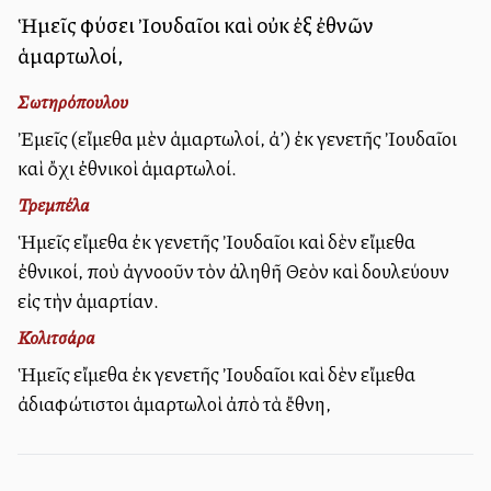
Ἡμεῖς φύσει Ἰουδαῖοι καὶ οὐκ ἐξ ἐθνῶν
ἁμαρτωλοί,
Σωτηρόπουλου
Ἐμεῖς (εἴμεθα μὲν ἁμαρτωλοί, ἀλλ’) ἐκ γενετῆς Ἰουδαῖοι
καὶ ὄχι ἐθνικοὶ ἁμαρτωλοί.
Τρεμπέλα
Ἡμεῖς εἴμεθα ἐκ γενετῆς Ἰουδαῖοι καὶ δὲν εἴμεθα
ἐθνικοί, ποὺ ἀγνοοῦν τὸν ἀληθῆ Θεὸν καὶ δουλεύουν
εἰς τὴν ἁμαρτίαν.
Κολιτσάρα
Ἡμεῖς εἴμεθα ἐκ γενετῆς Ἰουδαῖοι καὶ δὲν εἴμεθα
ἀδιαφώτιστοι ἁμαρτωλοὶ ἀπὸ τὰ ἔθνη,