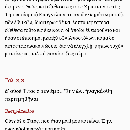
ἔκαμεν ὁ Θεός, καὶ ἐξέθεσα εἰς τοὺς Χριστιανοὺς τῆς
Ἱερουσαλὴμ τὸ Εὐαγγέλιον, τὸ ὁποῖον κηρύττω μεταξὺ
τῶν ἐθνικῶν, ἰδιαιτέρως δὲ καὶ λεπτομερέστερα
ἐξέθεσα τοῦτο εἰς ἐκείνους, οἱ ὁποῖοι ἐθεωροῦντο καὶ
ἦσαν οἱ ἐπίσημοι μεταξὺ τῶν Ἀποστόλων. Ἔκαμα δὲ
αὐτὰς τὰς ἀνακοινώσεις, διὰ νὰ ἐλεγχθῇ, μήπως τυχὸν
ματαίως κοπιάζω ἢ ἐκοπίσα ἕως τώρα.
Γαλ. 2,3
ἀλλ’ οὐδὲ Τίτος ὁ σὺν ἐμοί, Ἕλλην ὤν, ἠναγκάσθη
περιτμηθῆναι,
Σωτηρόπουλου
Οὔτε δὲ ὁ Τίτος, ποὺ ἦταν μαζί μου καὶ εἶναι Ἕλλην,
ἀναγκάσθηκε νὰ περιτμηθῇ.