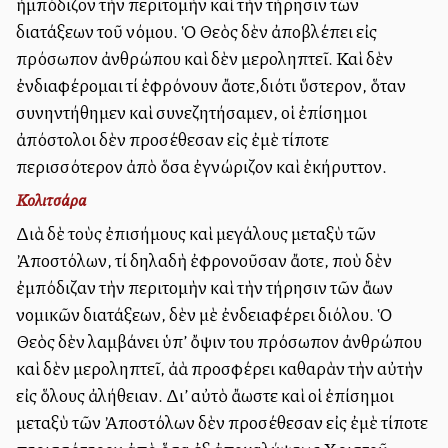
ἠμπόδιζον τὴν περιτομὴν καὶ τὴν τήρησιν τῶν
διατάξεων τοῦ νόμου. Ὁ Θεὸς δὲν ἀποβλέπει εἰς
πρόσωπον ἀνθρώπου καὶ δὲν μεροληπτεῖ. Καὶ δὲν
ἐνδιαφέρομαι τί ἐφρόνουν ἄλλοτε,διότι ὕστερον, ὅταν
συνηντήθημεν καὶ συνεζητήσαμεν, οἱ ἐπίσημοι
ἀπόστολοι δὲν προσέθεσαν εἰς ἐμὲ τίποτε
περισσότερον ἀπὸ ὅσα ἐγνώριζον καὶ ἐκήρυττον.
Κολιτσάρα
Διὰ δὲ τοὺς ἐπισήμους καὶ μεγάλους μεταξὺ τῶν
Ἀποστόλων, τί δηλαδὴ ἐφρονοῦσαν ἄλλοτε, ποὺ δὲν
ἐμπόδιζαν τὴν περιτομὴν καὶ τὴν τήρησιν τῶν ἄλλων
νομικῶν διατάξεων, δὲν μὲ ἐνδειαφέρει διόλου. Ὁ
Θεὸς δὲν λαμβάνει ὑπ’ ὄψιν του πρόσωπον ἀνθρώπου
καὶ δὲν μεροληπτεῖ, ἀλλὰ προσφέρει καθαρὰν τὴν αὐτὴν
εἰς ὅλους ἀλήθειαν. Δι’ αὐτὸ ἄλλωστε καὶ οἱ ἐπίσημοι
μεταξὺ τῶν Ἀποστόλων δὲν προσέθεσαν εἰς ἐμὲ τίποτε