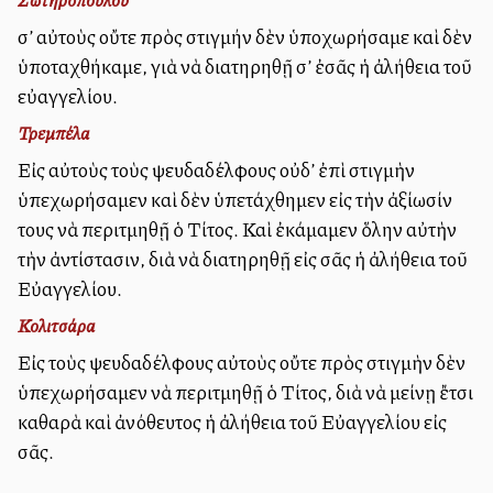
σ’ αὐτοὺς οὔτε πρὸς στιγμήν δὲν ὑποχωρήσαμε καὶ δὲν
ὑποταχθήκαμε, γιὰ νὰ διατηρηθῇ σ’ ἐσᾶς ἡ ἀλήθεια τοῦ
εὐαγγελίου.
Τρεμπέλα
Εἰς αὐτοὺς τοὺς ψευδαδέλφους οὐδ’ ἐπὶ στιγμὴν
ὑπεχωρήσαμεν καὶ δὲν ὑπετάχθημεν εἰς τὴν ἀξίωσίν
τους νὰ περιτμηθῇ ὁ Τίτος. Καὶ ἐκάμαμεν ὅλην αὐτὴν
τὴν ἀντίστασιν, διὰ νὰ διατηρηθῇ εἰς σᾶς ἡ ἀλήθεια τοῦ
Εὐαγγελίου.
Κολιτσάρα
Εἰς τοὺς ψευδαδέλφους αὐτοὺς οὔτε πρὸς στιγμὴν δὲν
ὑπεχωρήσαμεν νὰ περιτμηθῇ ὁ Τίτος, διὰ νὰ μείνῃ ἔτσι
καθαρὰ καὶ ἀνόθευτος ἡ ἀλήθεια τοῦ Εὐαγγελίου εἰς
σᾶς.