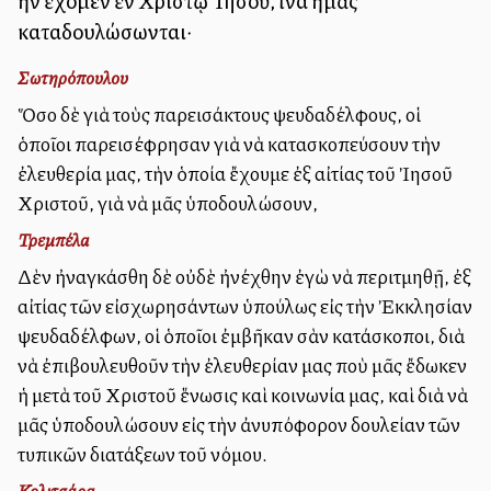
ἣν ἔχομεν ἐν Χριστῷ Ἰησοῦ, ἵνα ἡμᾶς
καταδουλώσωνται·
Σωτηρόπουλου
Ὅσο δὲ γιὰ τοὺς παρεισάκτους ψευδαδέλφους, οἱ
ὁποῖοι παρεισέφρησαν γιὰ νὰ κατασκοπεύσουν τὴν
ἐλευθερία μας, τὴν ὁποία ἔχουμε ἐξ αἰτίας τοῦ Ἰησοῦ
Χριστοῦ, γιὰ νὰ μᾶς ὑποδουλώσουν,
Τρεμπέλα
Δὲν ἠναγκάσθη δὲ οὐδὲ ἠνέχθην ἐγὼ νὰ περιτμηθῇ, ἐξ
αἰτίας τῶν εἰσχωρησάντων ὑπούλως εἰς τὴν Ἐκκλησίαν
ψευδαδέλφων, οἱ ὁποῖοι ἐμβῆκαν σὰν κατάσκοποι, διὰ
νὰ ἐπιβουλευθοῦν τὴν ἐλευθερίαν μας ποὺ μᾶς ἔδωκεν
ἡ μετὰ τοῦ Χριστοῦ ἕνωσις καὶ κοινωνία μας, καὶ διὰ νὰ
μᾶς ὑποδουλώσουν εἰς τὴν ἀνυπόφορον δουλείαν τῶν
τυπικῶν διατάξεων τοῦ νόμου.
Κολιτσάρα