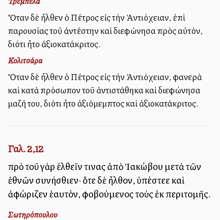
Τρεμπέλα
Ὅταν δὲ ἦλθεν ὁ Πέτρος εἰς τὴν Ἀντιόχειαν, ἐπὶ
παρουσίας τοῦ ἀντέστην καὶ διεφώνησα πρὸς αὐτόν,
διότι ἦτο ἀξιοκατάκριτος.
Κολιτσάρα
Ὅταν δὲ ἦλθεν ὁ Πέτρος εἰς τὴν Ἀντιόχειαν, φανερὰ
καὶ κατὰ πρόσωπον τοῦ ἀντιστάθηκα καὶ διεφώνησα
μαζῆ του, διότι ἦτο ἀξιόμεμπτος καὶ ἀξιοκατάκριτος.
Γαλ. 2,12
πρὸ τοῦ γὰρ ἐλθεῖν τινας ἀπὸ Ἰακώβου μετὰ τῶν
ἐθνῶν συνήσθιεν· ὅτε δὲ ἦλθον, ὑπέστελλε καὶ
ἀφώριζεν ἑαυτόν, φοβούμενος τοὺς ἐκ περιτομῆς.
Σωτηρόπουλου