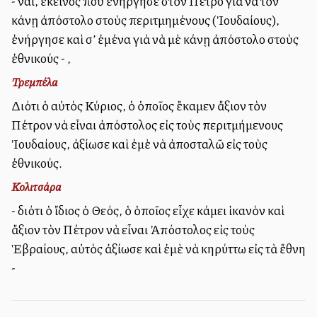
- ναί, ἐκεῖνος ποὺ ἐνήργησε στὸν Πέτρο γιὰ νὰ τὸν
κάνῃ ἀπόστολο στοὺς περιτμημένους (Ἰουδαίους),
ἐνήργησε καὶ σ’ ἐμένα γιὰ νὰ μὲ κάνῃ ἀπόστολο στοὺς
ἐθνικούς - ,
Τρεμπέλα
Διότι ὁ αὐτὸς Κύριος, ὁ ὁποῖος ἔκαμεν ἄξιον τὸν
Πέτρον νὰ εἶναι ἀπόστολος εἰς τοὺς περιτμήμενους
Ἰουδαίους, ἀξίωσε καὶ ἐμὲ νὰ ἀποσταλῶ εἰς τοὺς
ἐθνικούς.
Κολιτσάρα
- διότι ὁ ἴδιος ὁ Θεός, ὁ ὁποῖος εἶχε κάμει ἱκανὸν καὶ
ἄξιον τὸν Πέτρον νὰ εἶναι Ἀπόστολος εἰς τοὺς
Ἑβραίους, αὐτὸς ἀξίωσε καὶ ἐμὲ νὰ κηρύττω εἰς τὰ ἔθνη
-