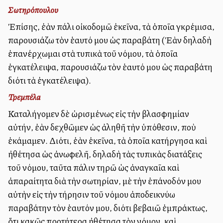
Σωτηρόπουλου
Ἐπίσης, ἐὰν πάλι οἰκοδομῶ ἐκεῖνα, τὰ ὁποῖα γκρέμισα,
παρουσιάζω τὸν ἑαυτό μου ὡς παραβάτη (Ἐὰν δηλαδὴ
ἐπανέρχωμαι στὰ τυπικὰ τοῦ νόμου, τὰ ὁποῖα
ἐγκατέλειψα, παρουσιάζω τὸν ἑαυτό μου ὡς παραβάτη
διότι τὰ ἐγκατέλειψα).
Τρεμπέλα
Καταλήγομεν δὲ ὠρισμένως εἰς τὴν βλασφημίαν
αὐτήν, ἐὰν δεχθῶμεν ὡς ἀληθῆ τὴν ὑπόθεσιν, ποὺ
ἐκάμαμεν. Διότι, ἐὰν ἐκεῖνα, τὰ ὁποῖα κατήργησα καὶ
ἠθέτησα ὡς ἀνωφελῆ, δηλαδὴ τὰς τυπικὰς διατάξεις
τοῦ νόμου, ταῦτα πάλιν τηρῶ ὡς ἀναγκαῖα καὶ
ἀπαραίτητα διὰ τὴν σωτηρίαν, μὲ τὴν ἐπάνοδόν μου
αὐτὴν εἰς τὴν τήρησιν τοῦ νόμου ἀποδεικνύω
παραβάτην τὸν ἑαυτόν μου, διότι βεβαιῶ ἐμπράκτως,
ὅτι κακῶς προτήτερα ἠθέτησα τὸν νόμον, καὶ