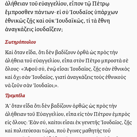
ἀλήθειαν τοῦ εὐαγγελίου, εἶπον τῷ Πέτρῳ
ἔμπροσθεν πάντων· εἰ σὺ Ἰουδαῖος ὑπάρχων
ἐθνικῶς ζῇς καὶ οὐκ Ἰουδαϊκῶς, τί τὰ ἔθνη
ἀναγκάζεις ἰουδαΐζειν;
Σωτηρόπουλου
Καὶ ὅταν εἶδα, ὅτι δὲν βαδίζουν ὀρθὰ ὡς πρὸς τὴν
ἀλήθεια τοῦ εὐαγγελίου, εἶπα στὸν Πέτρο μπροστὰ σὲ
ὅλους· «Ἀφοῦ σύ, ἐνῷ εἶσαι Ἰουδαῖος, ζῇς σὰν ἐθνικὸς
καὶ ὄχι σὰν Ἰουδαῖος, γιατί ἀναγκάζεις τοὺς ἐθνικοὺς
νὰ ζοῦν σὰν Ἰουδαῖοι;».
Τρεμπέλα
Ἀλλ’ ὅταν εἶδα ὅτι δὲν βαδίζουν ὀρθῶς ὡς πρὸς τὴν
ἀλήθειαν τοῦ Εὐαγγελίου, εἶπα εἰς τὸν Πέτρον ἐμπρὸς
εἰς ὅλους: Ἐὰν σύ, καίτοι εἶσαι ἐκ γενετῆς Ἰουδαῖος, ζῇς
καὶ πολιτεύεσαι τώρα, ποὺ ἔγινες μαθητὴς τοῦ