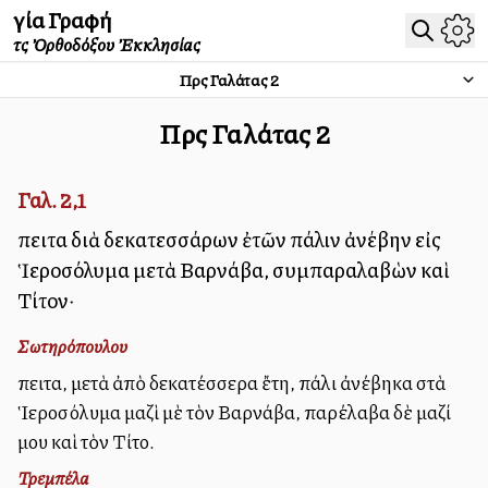
Ἁγία Γραφή
τῆς Ὀρθοδόξου Ἐκκλησίας
Πρὸς Γαλάτας
2
Πρὸς Γαλάτας
2
Γαλ. 2,1
Ἔπειτα διὰ δεκατεσσάρων ἐτῶν πάλιν ἀνέβην εἰς
Ἱεροσόλυμα μετὰ Βαρνάβα, συμπαραλαβὼν καὶ
Τίτον·
Σωτηρόπουλου
Ἔπειτα, μετὰ ἀπὸ δεκατέσσερα ἔτη, πάλι ἀνέβηκα στὰ
Ἱεροσόλυμα μαζὶ μὲ τὸν Βαρνάβα, παρέλαβα δὲ μαζί
μου καὶ τὸν Τίτο.
Τρεμπέλα