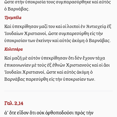
ὥστε στὴν ὑποκρισία τους συμπαρασύρθηκε καὶ αὐτὸς
ὁ Βαρνάβας.
Τρεμπέλα
Καὶ ὑπεκρίθησαν μαζί του καὶ οἱ λοιποὶ ἐν Ἀντιοχείᾳ ἐξ
Ἰουδαίων Χριστιανοί, ὥστε συμπαρεσύρθη εἰς τὴν
ὑποκρισίαν των ἐκείνην καὶ αὐτὸς ἀκόμη ὁ Βαρνάβας.
Κολιτσάρα
Καὶ μαζῆ μὲ αὐτὸν ὑπεκρίθησαν ὅτι δὲν ἔχουν τάχα
ἐπικοινωνίαν μὲ τοὺς ἐξ ἐθνῶν Χριστιανοὺς καὶ οἱ ἄλλοι
Ἰουδαῖοι Χριστιανοί, ὥστε καὶ αὐτὸς ἀκόμη ὁ
Βαρνάβας παρεσύρθη εἰς τὴν ὑποκρισίαν των.
Γαλ. 2,14
ἀλλ’ ὅτε εἶδον ὅτι οὐκ ὀρθοποδοῦσι πρὸς τὴν