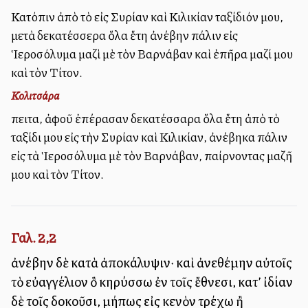
Κατόπιν ἀπὸ τὸ εἰς Συρίαν καὶ Κιλικίαν ταξίδιόν μου,
μετὰ δεκατέσσερα ὅλα ἔτη ἀνέβην πάλιν εἰς
Ἱεροσόλυμα μαζὶ μὲ τὸν Βαρνάβαν καὶ ἐπῆρα μαζί μου
καὶ τὸν Τίτον.
Κολιτσάρα
Ἔπειτα, ἀφοῦ ἐπέρασαν δεκατέσσαρα ὅλα ἔτη ἀπὸ τὸ
ταξίδι μου εἰς τὴν Συρίαν καὶ Κιλικίαν, ἀνέβηκα πάλιν
εἰς τὰ Ἱεροσόλυμα μὲ τὸν Βαρνάβαν, παίρνοντας μαζῆ
μου καὶ τὸν Τίτον.
Γαλ. 2,2
ἀνέβην δὲ κατὰ ἀποκάλυψιν· καὶ ἀνεθέμην αὐτοῖς
τὸ εὐαγγέλιον ὃ κηρύσσω ἐν τοῖς ἔθνεσι, κατ’ ἰδίαν
δὲ τοῖς δοκοῦσι, μήπως εἰς κενὸν τρέχω ἢ