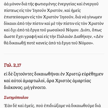
ἀλλὰ μόνον διὰ τῆς φωτισμένης ἐνεργείας καὶ ἐνεργοῦ
πίστεως εἰς τὸν Ἰησοῦν Χριστόν, καὶ ἡμεῖς
ἐπιστεύσαμεν εἰς τὸν Χριστὸν Ἰησοῦν, διὰ νὰ γίνωμεν
δίκαιοι ἀπὸ τὴν πίστιν καὶ μὲ τὴν πίστιν εἰς τὸν Χριστὸν
καὶ ὄχι ἀπὸ τὰ ἔργα τοῦ μωσαϊκοῦ Νόμου. Διότι, ὅπως
ἄλλωστε ἔχει γραφῆ καὶ εἰς τὴν Παλαιὰν Διαθήκην, «Δὲν
θὰ δικαιωθῇ ποτὲ κανεὶς ἀπὸ τὰ ἔργα τοῦ Νόμου».
Γαλ. 2,17
εἰ δὲ ζητοῦντες δικαιωθῆναι ἐν Χριστῷ εὑρέθημεν
καὶ αὐτοὶ ἁμαρτωλοί, ἆρα Χριστὸς ἁμαρτίας
διάκονος; μὴ γένοιτο.
Σωτηρόπουλου
Ἐὰν δὲ καὶ ἐμεῖς, ποὺ ἐπιδιώξαμε νὰ δικαιωθοῦμε διὰ