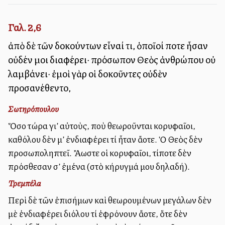
Γαλ. 2,6
ἀπὸ δὲ τῶν δοκούντων εἶναί τι, ὁποῖοί ποτε ἦσαν
οὐδέν μοι διαφέρει· πρόσωπον Θεὸς ἀνθρώπου οὐ
λαμβάνει· ἐμοὶ γὰρ οἱ δοκοῦντες οὐδὲν
προσανέθεντο,
Σωτηρόπουλου
Ὅσο τώρα γι’ αὐτοὺς, ποὺ θεωροῦνται κορυφαῖοι,
καθόλου δὲν μ’ ἐνδιαφέρει τί ἦταν ἄλλοτε. Ὁ Θεὸς δὲν
προσωποληπτεῖ. Ἄλλωστε οἱ κορυφαῖοι, τίποτε δὲν
πρόσθεσαν σ’ ἐμένα (στὸ κήρυγμά μου δηλαδή).
Τρεμπέλα
Περὶ δὲ τῶν ἐπισήμων καὶ θεωρουμένων μεγάλων δὲν
μὲ ἐνδιαφέρει διόλου τί ἐφρόνουν ἄλλοτε, ὅτε δὲν