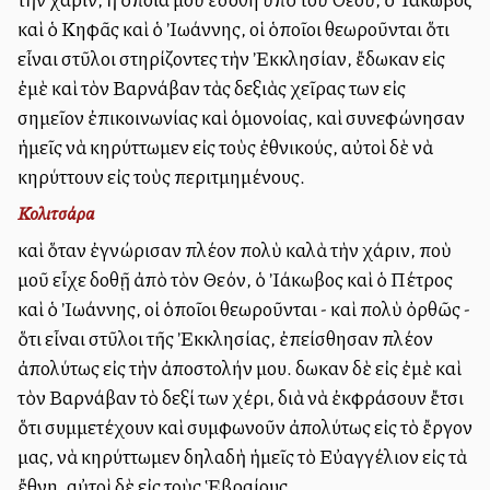
καὶ ὁ Κηφᾶς καὶ ὁ Ἰωάννης, οἱ ὁποῖοι θεωροῦνται ὅτι
εἶναι στῦλοι στηρίζοντες τὴν Ἐκκλησίαν, ἔδωκαν εἰς
ἐμὲ καὶ τὸν Βαρνάβαν τὰς δεξιὰς χεῖρας των εἰς
σημεῖον ἐπικοινωνίας καὶ ὁμονοίας, καὶ συνεφώνησαν
ἡμεῖς νὰ κηρύττωμεν εἰς τοὺς ἐθνικούς, αὐτοὶ δὲ νὰ
κηρύττουν εἰς τοὺς περιτμημένους.
Κολιτσάρα
καὶ ὅταν ἐγνώρισαν πλέον πολὺ καλὰ τὴν χάριν, ποὺ
μοῦ εἶχε δοθῇ ἀπὸ τὸν Θεόν, ὁ Ἰάκωβος καὶ ὁ Πέτρος
καὶ ὁ Ἰωάννης, οἱ ὁποῖοι θεωροῦνται - καὶ πολὺ ὀρθῶς -
ὅτι εἶναι στῦλοι τῆς Ἐκκλησίας, ἐπείσθησαν πλέον
ἀπολύτως εἰς τὴν ἀποστολήν μου. Ἔδωκαν δὲ εἰς ἐμὲ καὶ
τὸν Βαρνάβαν τὸ δεξί των χέρι, διὰ νὰ ἐκφράσουν ἔτσι
ὅτι συμμετέχουν καὶ συμφωνοῦν ἀπολύτως εἰς τὸ ἔργον
μας, νὰ κηρύττωμεν δηλαδὴ ἡμεῖς τὸ Εὐαγγέλιον εἰς τὰ
ἔθνη, αὐτοὶ δὲ εἰς τοὺς Ἑβραίους.