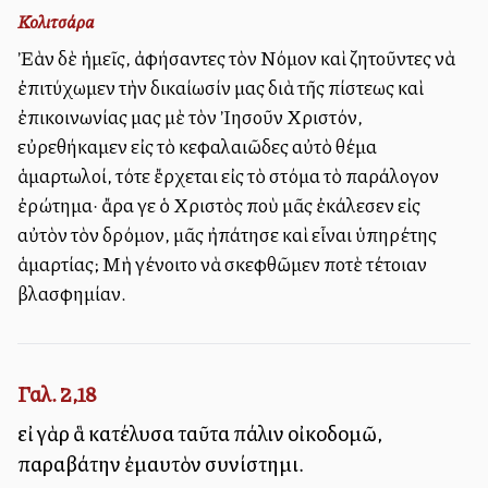
Κολιτσάρα
Ἐὰν δὲ ἡμεῖς, ἀφήσαντες τὸν Νόμον καὶ ζητοῦντες νὰ
ἐπιτύχωμεν τὴν δικαίωσίν μας διὰ τῆς πίστεως καὶ
ἐπικοινωνίας μας μὲ τὸν Ἰησοῦν Χριστόν,
εὐρεθήκαμεν εἰς τὸ κεφαλαιῶδες αὐτὸ θέμα
ἁμαρτωλοί, τότε ἔρχεται εἰς τὸ στόμα τὸ παράλογον
ἐρώτημα· ἄρα γε ὁ Χριστὸς ποὺ μᾶς ἐκάλεσεν εἰς
αὐτὸν τὸν δρόμον, μᾶς ἠπάτησε καὶ εἶναι ὑπηρέτης
ἁμαρτίας; Μὴ γένοιτο νὰ σκεφθῶμεν ποτὲ τέτοιαν
βλασφημίαν.
Γαλ. 2,18
εἰ γὰρ ἃ κατέλυσα ταῦτα πάλιν οἰκοδομῶ,
παραβάτην ἐμαυτὸν συνίστημι.