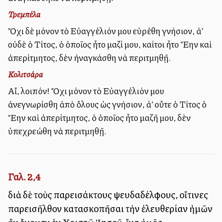
Τρεμπέλα
Ὄχι δὲ μόνον τὸ Εὐαγγέλιόν μου εὑρέθη γνήσιον, ἀλλ’
οὐδὲ ὁ Τίτος, ὁ ὁποῖος ἦτο μαζί μου, καίτοι ἦτο Ἕλλην καὶ
ἀπερίτμητος, δὲν ἠναγκάσθη νὰ περιτμηθῇ.
Κολιτσάρα
Αἴ, λοιπόν! Ὄχι μόνον τὸ Εὐαγγέλιόν μου
ἀνεγνωρίσθη ἀπὸ ὅλους ὡς γνήσιον, ἀλλ’ οὔτε ὁ Τίτος ὁ
Ἕλλην καὶ ἀπερίτμητος, ὁ ὁποῖος ἦτο μαζῆ μου, δὲν
ὑπεχρεώθη νὰ περιτμηθῇ.
Γαλ. 2,4
διὰ δὲ τοὺς παρεισάκτους ψευδαδέλφους, οἵτινες
παρεισῆλθον κατασκοπῆσαι τὴν ἐλευθερίαν ἡμῶν