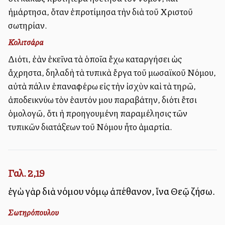
ἡμάρτησα, ὅταν ἐπροτίμησα τὴν διὰ τοῦ Χριστοῦ
σωτηρίαν.
Κολιτσάρα
Διότι, ἐὰν ἐκεῖνα τὰ ὁποῖα ἔχω καταργήσει ὡς
ἄχρηστα, δηλαδὴ τὰ τυπικὰ ἔργα τοῦ μωσαϊκοῦ Νόμου,
αὐτὰ πάλιν ἐπαναφέρω εἰς τὴν ἰσχὺν καὶ τὰ τηρῶ,
ἀποδεικνύω τὸν ἑαυτόν μου παραβάτην, διότι ἔτσι
ὁμολογῶ, ὅτι ἡ προηγουμένη παραμέλησις τῶν
τυπικῶν διατάξεων τοῦ Νόμου ἦτο ἁμαρτία.
Γαλ. 2,19
ἐγὼ γὰρ διὰ νόμου νόμῳ ἀπέθανον, ἵνα Θεῷ ζήσω.
Σωτηρόπουλου