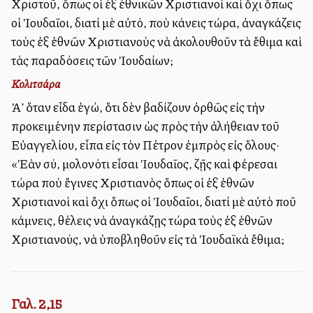
Χριστοῦ, ὅπως οἱ ἐξ ἐθνικῶν Χριστιανοὶ καὶ ὄχι ὅπως
οἱ Ἰουδαῖοι, διατί μὲ αὐτό, ποὺ κάνεις τώρα, ἀναγκάζεις
τοὺς ἐξ ἐθνῶν Χριστιανοὺς νὰ ἀκολουθοῦν τὰ ἔθιμα καὶ
τὰς παραδόσεις τῶν Ἰουδαίων;
Κολιτσάρα
Ἀλλ’ ὅταν εἶδα ἐγώ, ὅτι δὲν βαδίζουν ὀρθῶς εἰς τὴν
προκειμένην περίστασιν ὡς πρὸς τὴν ἀλήθειαν τοῦ
Εὐαγγελίου, εἶπα εἰς τὸν Πέτρον ἐμπρὸς εἰς ὅλους·
«Ἐὰν σύ, μολονότι εἶσαι Ἰουδαῖος, ζῇς καὶ φέρεσαι
τώρα ποὺ ἔγινες Χριστιανὸς ὅπως οἱ ἐξ ἐθνῶν
Χριστιανοὶ καὶ ὄχι ὅπως οἱ Ἰουδαῖοι, διατί μὲ αὐτὸ ποῦ
κάμνεις, θέλεις νὰ ἀναγκάζῃς τώρα τοὺς ἐξ ἐθνῶν
Χριστιανούς, νὰ ὑποβληθοῦν εἰς τὰ Ἰουδαϊκὰ ἔθιμα;
Γαλ. 2,15