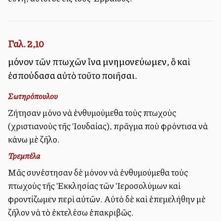
Γαλ. 2,10
μόνον τῶν πτωχῶν ἵνα μνημονεύωμεν, ὃ καὶ
ἐσπούδασα αὐτὸ τοῦτο ποιῆσαι.
Σωτηρόπουλου
Ζήτησαν μόνο νὰ ἐνθυμούμεθα τοὺς πτωχοὺς
(χριστιανοὺς τῆς Ἰουδαίας), πρᾶγμα ποὺ φρόντισα νὰ
κάνω μὲ ζῆλο.
Τρεμπέλα
Μᾶς συνέστησαν δὲ μόνον νὰ ἐνθυμούμεθα τοὺς
πτωχοὺς τῆς Ἐκκλησίας τῶν Ἱεροσολύμων καὶ
φροντίζωμεν περὶ αὐτῶν. Αὐτὸ δὲ καὶ ἐπεμελήθην μὲ
ζῆλον νὰ τὸ ἐκτελέσω ἐπακριβῶς.