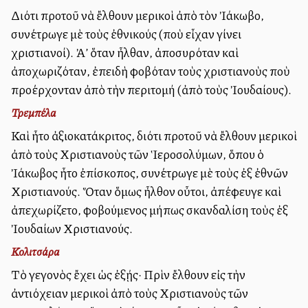
Διότι προτοῦ νὰ ἔλθουν μερικοὶ ἀπὸ τὸν Ἰάκωβο,
συνέτρωγε μὲ τοὺς ἐθνικούς (ποὺ εἶχαν γίνει
χριστιανοί). Ἀλλ’ ὅταν ἦλθαν, ἀποσυρόταν καὶ
ἀποχωριζόταν, ἐπειδὴ φοβόταν τοὺς χριστιανοὺς ποὺ
προέρχονταν ἀπὸ τὴν περιτομή (ἀπὸ τοὺς Ἰουδαίους).
Τρεμπέλα
Καὶ ἦτο ἀξιοκατάκριτος, διότι προτοῦ νὰ ἔλθουν μερικοὶ
ἀπὸ τοὺς Χριστιανοὺς τῶν Ἱεροσολύμων, ὅπου ὁ
Ἰάκωβος ἦτο ἐπίσκοπος, συνέτρωγε μὲ τοὺς ἐξ ἐθνῶν
Χριστιανούς. Ὅταν ὅμως ἦλθον οὖτοι, ἀπέφευγε καὶ
ἀπεχωρίζετο, φοβούμενος μήπως σκανδαλίση τοὺς ἐξ
Ἰουδαίων Χριστιανούς.
Κολιτσάρα
Τὸ γεγονὸς ἔχει ὡς ἐξῄς· Πρὶν ἔλθουν εἰς τὴν
ἀντιόχειαν μερικοὶ ἀπὸ τοὺς Χριστιανοὺς τῶν