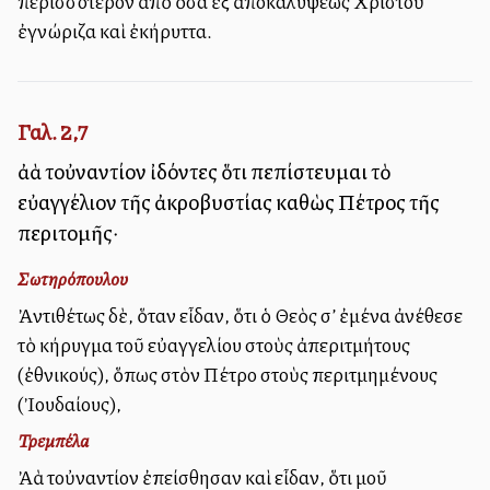
περισσότερον ἀπὸ ὅσα ἐξ ἀποκαλύψεως Χριστοῦ
ἐγνώριζα καὶ ἐκήρυττα.
Γαλ. 2,7
ἀλλὰ τοὐναντίον ἰδόντες ὅτι πεπίστευμαι τὸ
εὐαγγέλιον τῆς ἀκροβυστίας καθὼς Πέτρος τῆς
περιτομῆς·
Σωτηρόπουλου
Ἀντιθέτως δὲ, ὅταν εἶδαν, ὅτι ὁ Θεὸς σ’ ἐμένα ἀνέθεσε
τὸ κήρυγμα τοῦ εὐαγγελίου στοὺς ἀπεριτμήτους
(ἐθνικούς), ὅπως στὸν Πέτρο στοὺς περιτμημένους
(Ἰουδαίους),
Τρεμπέλα
Ἀλλὰ τοὐναντίον ἐπείσθησαν καὶ εἶδαν, ὅτι μοῦ