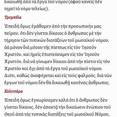
δικαιωθῇ ἀπὸ τὰ ἔργα τοῦ νόμου (ἀφοῦ κανεὶς δὲν
τηρεῖ τὸ νόμο τελείως).
Τρεμπέλα
Ἐπειδὴ ὅμως ἐμάθαμεν ἀπὸ τὴν προσωπικήν μας
πεῖραν, ὅτι δὲν γίνεται δίκαιος ὁ ἄνθρωπος μὲ τὴν
τήρησιν τῶν τυπικῶν διατάξεων τοῦ μωσαϊκοῦ νόμου,
ἀλλὰ μόνον διὰ μέσου τῆς πίστεως εἰς τὸν Ἰησοῦν
Χριστόν, καὶ ἡμεῖς ἐπιστεύσαμεν εἰς τὸν Ἰησοῦν
Χριστόν, διὰ νὰ γίνωμεν δίκαιοι ἀπὸ τὴν πίστιν εἰς τὸν
Χριστὸν καὶ ὄχι ἀπὸ τὰ ἔργα τοῦ μωσαϊκοῦ νόμου.
Διότι, καθὼς ἀναφέρεται καὶ εἰς τοὺς ψαλμούς, διὰ τῶν
ἔργων τοῦ νόμου δὲν θὰ δικαιωθῇ κανένας ἄνθρωπος.
Κολιτσάρα
Ἐπειδὴ ὅμως ἐγνωρίσαμεν καλὰ ὅτι ὁ ἄνθρωπος δὲν
γίνεται δίκαιος, δὲν ἀποκτᾷ τὴν δικαίωσιν ἐνώπιον τοῦ
Θεοῦ ἀπὸ τὰς τυπικὰς διατάξεις τοῦ μωσαϊκοῦ Νόμου,