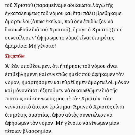
τοῦ Χριστοῦ (παραμείναμε ἀδικαίωτοι λόγῳ τῆς
ἐγκαταλείψεως τοῦ νόμου καὶ ἔτσι πάλι) βρεθήκαμε
ἁμαρτωλοί (ὅπως ἐκεῖνοι, ποὺ δὲν ἐπιδίωξαν νὰ
δικαιωθοῦν διὰ τοῦ Χριστοῦ), ἆραγε ὁ Χριστὸς (ποὺ
συνετέλεσε ν’ ἀφήσωμε τὸ νόμο) εἶναι ὑπηρέτης
ἁμαρτίας; Μὴ γένοιτο!
Τρεμπέλα
Ἀλλ’ ἐὰν ὑποθέσωμεν, ὅτι ἡ τήρησις τοῦ νόμου εἶναι
ἐπιβεβλημένη καὶ συνεπῶς ἡμεῖς ποὺ ἀφήκαμεν τὸν
νόμον, ἡμαρτήσαμεν καὶ εὑρέθημεν ἁμαρτωλοί, μόνον
καὶ μόνον διότι ἐζητοῦμεν νὰ δικαιωθῶμεν διὰ τῆς
πίστεως καὶ κοινωνίας μας μὲ τὸν Χριστόν, τότε
γεννᾶται τὸ ἄτοπον ἐρώτημα: Ἀραγε ὁ Χριστὸς εἶναι
ὑπηρέτης ἁμαρτίας, ἀφοῦ αὐτὸς συνετέλεσε νὰ
ἀφήσωμεν τὸν νόμον; Μὴ γένοιτο νὰ εἴπωμεν μίαν
τέτοιαν βλασφημίαν.