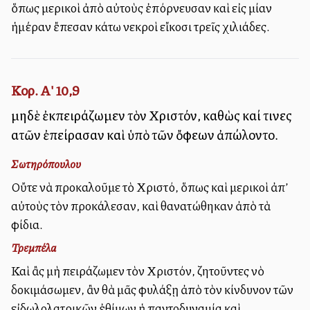
ὅπως μερικοὶ ἀπὸ αὐτοὺς ἐπόρνευσαν καὶ εἰς μίαν
ἡμέραν ἔπεσαν κάτω νεκροὶ εἴκοσι τρεῖς χιλιάδες.
Κορ. Α' 10,9
μηδὲ ἐκπειράζωμεν τὸν Χριστόν, καθὼς καί τινες
αὐτῶν ἐπείρασαν καὶ ὑπὸ τῶν ὄφεων ἀπώλοντο.
Σωτηρόπουλου
Οὔτε νὰ προκαλοῦμε τὸ Χριστό, ὅπως καὶ μερικοὶ ἀπ’
αὐτοὺς τὸν προκάλεσαν, καὶ θανατώθηκαν ἀπὸ τὰ
φίδια.
Τρεμπέλα
Καὶ ἂς μὴ πειράζωμεν τὸν Χριστόν, ζητοῦντες νὸ
δοκιμάσωμεν, ἂν θὰ μᾶς φυλάξῃ ἀπὸ τὸν κίνδυνον τῶν
εἰδωλολατρικῶν ἐθίμων ἡ παντοδυναμία καὶ