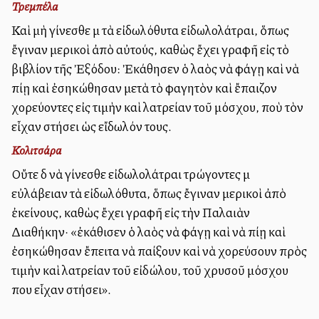
Τρεμπέλα
Καὶ μὴ γίνεσθε μὲ τὰ εἰδωλόθυτα εἰδωλολάτραι, ὅπως
ἔγιναν μερικοὶ ἀπὸ αὐτούς, καθὼς ἔχει γραφῆ εἰς τὸ
βιβλίον τῆς Ἐξόδου: Ἐκάθησεν ὁ λαὸς νὰ φάγῃ καὶ νὰ
πίῃ καὶ ἐσηκώθησαν μετὰ τὸ φαγητὸν καὶ ἔπαιζον
χορεύοντες εἰς τιμὴν καὶ λατρείαν τοῦ μόσχου, ποὺ τὸν
εἶχαν στήσει ὡς εἴδωλόν τους.
Κολιτσάρα
Οὔτε δὲ νὰ γίνεσθε εἰδωλολάτραι τρώγοντες μὲ
εὐλάβειαν τὰ εἰδωλόθυτα, ὅπως ἔγιναν μερικοὶ ἀπὸ
ἐκείνους, καθὼς ἔχει γραφῆ εἰς τὴν Παλαιὰν
Διαθήκην· «ἐκάθισεν ὁ λαὸς νὰ φάγῃ καὶ νὰ πίῃ καὶ
ἐσηκώθησαν ἔπειτα νὰ παίξουν καὶ νὰ χορεύσουν πρὸς
τιμὴν καὶ λατρείαν τοῦ εἰδώλου, τοῦ χρυσοῦ μόσχου
που εἶχαν στήσει».