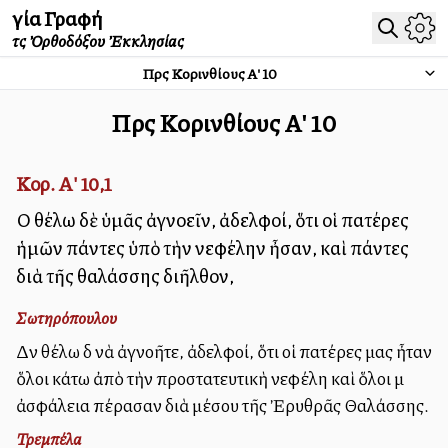
Ἁγία Γραφή
τῆς Ὀρθοδόξου Ἐκκλησίας
Πρὸς Κορινθίους Α'
10
Πρὸς Κορινθίους Α'
10
Κορ. Α' 10,1
Οὐ θέλω δὲ ὑμᾶς ἀγνοεῖν, ἀδελφοί, ὅτι οἱ πατέρες
ἡμῶν πάντες ὑπὸ τὴν νεφέλην ἦσαν, καὶ πάντες
διὰ τῆς θαλάσσης διῆλθον,
Σωτηρόπουλου
Δὲν θέλω δὲ νὰ ἀγνοῆτε, ἀδελφοί, ὅτι οἱ πατέρες μας ἦταν
ὅλοι κάτω ἀπὸ τὴν προστατευτικὴ νεφέλη καὶ ὅλοι μὲ
ἀσφάλεια πέρασαν διὰ μέσου τῆς Ἐρυθρᾶς Θαλάσσης.
Τρεμπέλα