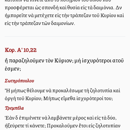
προσφέρεται ὡς σπονδὴ καὶ θυσία εἰς τὰ δαιμόνια. Δὲν
ἠμπορεῖτε νὰ μετέχετε εἰς τὴν τράπεζαν τοῦ Κυρίου καὶ
εἰς τὴν τράπεζαν τῶν δαιμονίων.
Κορ. Α' 10,22
ἢ παραζηλοῦμεν τὸν Κύριον; μὴ ἰσχυρότεροι αὐτοῦ
ἐσμεν;
Σωτηρόπουλου
Ἢ μήπως θέλουμε νὰ προκαλέσωμε τὴ ζηλοτυπία καὶ
ὀργὴ τοῦ Κυρίου; Μὴπως εἴμεθα ἰσχυρότεροί του;
Τρεμπέλα
Ἐὰν δὲ ἐπιμένετε νὰ λαμβάνετε μέρος καὶ εἰς τὰ δύο,
ἠξεύρετε τί κάνετε; Προκαλοῦμεν ἔτσι εἰς ζηλοτυπίαν