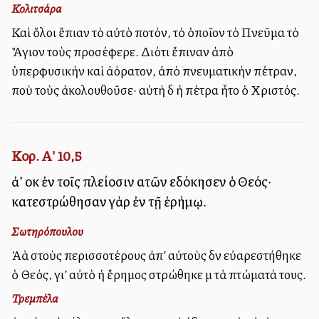
Κολιτσάρα
Καὶ ὅλοι ἔπιαν τὸ αὐτὸ ποτόν, τὸ ὁποῖον τὸ Πνεῦμα τὸ
Ἅγιον τοὺς προσέφερε. Διότι ἔπιναν ἀπὸ
ὑπερφυσικὴν καὶ ἀόρατον, ἀπὸ πνευματικὴν πέτραν,
ποὺ τοὺς ἀκολουθοῦσε· αὐτὴ δὲ ἡ πέτρα ἦτο ὁ Χριστός.
Κορ. Α' 10,5
ἀλλ’ οὐκ ἐν τοῖς πλείοσιν αὐτῶν εὐδόκησεν ὁ Θεός·
κατεστρώθησαν γὰρ ἐν τῇ ἐρήμῳ.
Σωτηρόπουλου
Ἀλλὰ στοὺς περισσοτέρους ἀπ’ αὐτοὺς δὲν εὐαρεστήθηκε
ὁ Θεός, γι’ αὐτὸ ἡ ἔρημος στρώθηκε μὲ τὰ πτώματά τους.
Τρεμπέλα