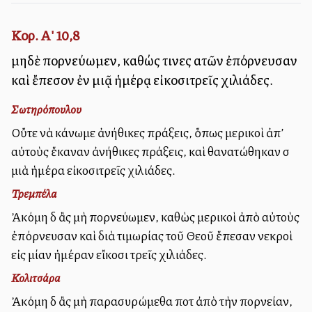
Κορ. Α' 10,8
μηδὲ πορνεύωμεν, καθώς τινες αὐτῶν ἐπόρνευσαν
καὶ ἔπεσον ἐν μιᾷ ἡμέρᾳ εἰκοσιτρεῖς χιλιάδες.
Σωτηρόπουλου
Οὔτε νὰ κάνωμε ἀνήθικες πράξεις, ὅπως μερικοὶ ἀπ’
αὐτοὺς ἔκαναν ἀνήθικες πράξεις, καὶ θανατώθηκαν σὲ
μιὰ ἡμέρα εἰκοσιτρεῖς χιλιάδες.
Τρεμπέλα
Ἀκόμη δὲ ἂς μὴ πορνεύωμεν, καθὼς μερικοὶ ἀπὸ αὐτοὺς
ἐπόρνευσαν καὶ διὰ τιμωρίας τοῦ Θεοῦ ἔπεσαν νεκροὶ
εἰς μίαν ἡμέραν εἴκοσι τρεῖς χιλιάδες.
Κολιτσάρα
Ἀκόμη δὲ ἂς μὴ παρασυρώμεθα ποτὲ ἀπὸ τὴν πορνείαν,