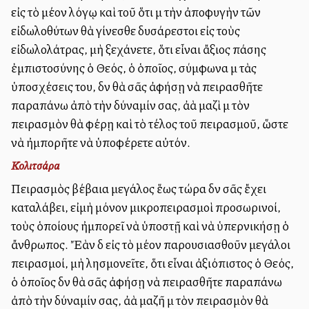
εἰς τὸ μέλλον λόγῳ καὶ τοῦ ὅτι μὲ τὴν ἀποφυγὴν τῶν
εἰδωλοθύτων θὰ γίνεσθε δυσάρεστοι εἰς τοὺς
εἰδωλολάτρας, μὴ ξεχάνετε, ὅτι εἶναι ἄξιος πάσης
ἐμπιστοσύνης ὁ Θεός, ὁ ὁποῖος, σύμφωνα μὲ τὰς
ὑποσχέσεις του, δὲν θὰ σᾶς ἀφήσῃ νὰ πειρασθῆτε
παραπάνω ἀπὸ τὴν δύναμίν σας, ἀλλὰ μαζὶ μὲ τὸν
πειρασμὸν θὰ φέρῃ καὶ τὸ τέλος τοῦ πειρασμοῦ, ὥστε
νὰ ἠμπορῆτε νὰ ὑποφέρετε αὐτόν.
Κολιτσάρα
Πειρασμὸς βέβαια μεγάλος ἕως τώρα δὲν σᾶς ἔχει
καταλάβει, εἰμὴ μόνον μικροπειρασμοὶ προσωρινοί,
τοὺς ὁποίους ἠμπορεῖ νὰ ὑποστῇ καὶ νὰ ὑπερνικήσῃ ὁ
ἄνθρωπος. Ἔὰν δὲ εἰς τὸ μέλλον παρουσιασθοῦν μεγάλοι
πειρασμοί, μὴ λησμονεῖτε, ὅτι εἶναι ἀξιόπιστος ὁ Θεός,
ὁ ὁποῖος δὲν θὰ σᾶς ἀφήσῃ νὰ πειρασθῆτε παραπάνω
ἀπὸ τὴν δύναμίν σας, ἀλλὰ μαζῆ μὲ τὸν πειρασμὸν θὰ