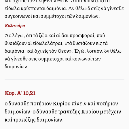
καὶ ὄχι εἰς τὸν ἀληθινὸν Θεόν. Διότι πίσω ἀπὸ τὰ
εἴδωλα κρύπτονται δαιμόνια. Δὲν θέλω δὲ σεῖς νὰ γίνεσθε
συγκοινωνοὶ καὶ συμμέτοχοι τῶν δαιμονίων.
Κολιτσάρα
Ἀλλὰ λέγω, ὅτι τὰ ζῶα καὶ αἱ ἄλλαι προσφοραί, ποὺ
θυσιάζουν οἱ εἰδωλολάτραι, «τὰ θυσιάζουν εἰς τὰ
δαιμόνια, καὶ ὄχι εἰς τὸν Θεόν». Ἐγώ, λοιπόν, δὲν θέλω
νά γίνεσθε σεῖς συμμέτοχοι καὶ κοινωνοὶ τῶν
δαιμονίων.
Κορ. Α' 10,21
οὐ δύνασθε ποτήριον Κυρίου πίνειν καὶ ποτήριον
δαιμονίων· οὐ δύνασθε τραπέζης Κυρίου μετέχειν
καὶ τραπέζης δαιμονίων.