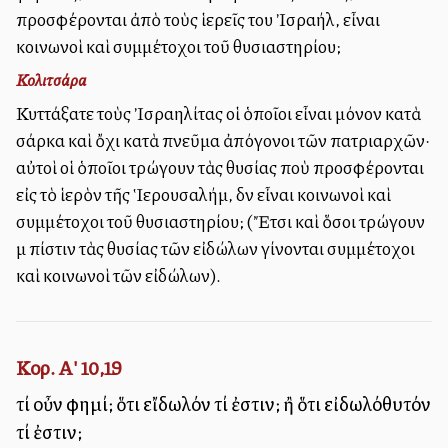
προσφέρονται ἀπὸ τοὺς ἱερεῖς του Ἰσραήλ, εἶναι
κοινωνοὶ καὶ συμμέτοχοι τοῦ θυσιαστηρίου;
Κολιτσάρα
Κυττάξατε τοὺς Ἰσραηλίτας οἱ ὁποῖοι εἶναι μόνον κατὰ
σάρκα καὶ ὄχι κατὰ πνεῦμα ἀπόγονοι τῶν πατριαρχῶν·
αὐτοὶ οἱ ὁποῖοι τρώγουν τὰς θυσίας ποὺ προσφέρονται
εἰς τὸ ἱερὸν τῆς Ἱερουσαλήμ, δὲν εἶναι κοινωνοὶ καὶ
συμμέτοχοι τοῦ θυσιαστηρίου; (Ἔτσι καὶ ὅσοι τρώγουν
μὲ πίστιν τὰς θυσίας τῶν εἰδώλων γίνονται συμμέτοχοι
καὶ κοινωνοὶ τῶν εἰδώλων).
Κορ. Α' 10,19
τί οὖν φημί; ὅτι εἴδωλόν τί ἐστιν; ἢ ὅτι εἰδωλόθυτόν
τί ἐστιν;