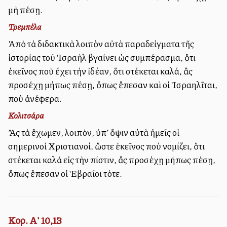
μὴ πέσῃ.
Τρεμπέλα
Ἀπὸ τὰ διδακτικὰ λοιπὸν αὐτὰ παραδείγματα τῆς
ἱστορίας τοῦ Ἰσραὴλ βγαίνει ὡς συμπέρασμα, ὅτι
ἐκεῖνος ποὺ ἔχει τὴν ἰδέαν, ὅτι στέκεται καλά, ἂς
προσέχῃ μήπως πέσῃ, ὅπως ἔπεσαν καὶ οἱ Ἰσραηλῖται,
ποὺ ἀνέφερα.
Κολιτσάρα
Ἂς τὰ ἔχωμεν, λοιπόν, ὑπ’ ὄψιν αὐτὰ ἡμεῖς οἱ
σημερινοὶ Χριστιανοί, ὥστε ἐκεῖνος ποὺ νομίζει, ὅτι
στέκεται καλὰ εἰς τὴν πίστιν, ἂς προσέχῃ μήπως πέσῃ,
ὅπως ἔπεσαν οἱ Ἑβραῖοι τότε.
Κορ. Α' 10,13