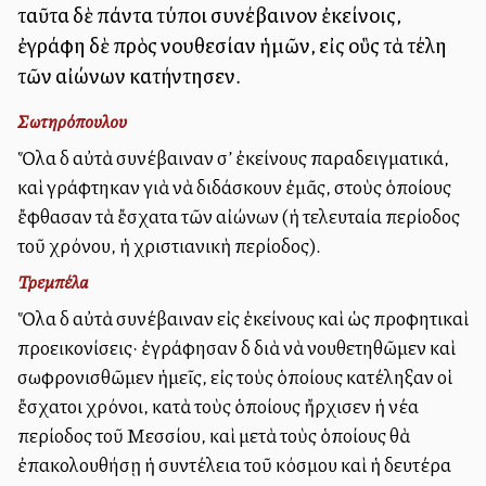
ταῦτα δὲ πάντα τύποι συνέβαινον ἐκείνοις,
ἐγράφη δὲ πρὸς νουθεσίαν ἡμῶν, εἰς οὓς τὰ τέλη
τῶν αἰώνων κατήντησεν.
Σωτηρόπουλου
Ὅλα δὲ αὐτὰ συνέβαιναν σ’ ἐκείνους παραδειγματικά,
καὶ γράφτηκαν γιὰ νὰ διδάσκουν ἐμᾶς, στοὺς ὁποίους
ἔφθασαν τὰ ἔσχατα τῶν αἰώνων (ἡ τελευταία περίοδος
τοῦ χρόνου, ἡ χριστιανικὴ περίοδος).
Τρεμπέλα
Ὅλα δὲ αὐτὰ συνέβαιναν εἰς ἐκείνους καὶ ὡς προφητικαὶ
προεικονίσεις· ἐγράφησαν δὲ διὰ νὰ νουθετηθῶμεν καὶ
σωφρονισθῶμεν ἡμεῖς, εἰς τοὺς ὁποίους κατέληξαν οἱ
ἔσχατοι χρόνοι, κατὰ τοὺς ὁποίους ἤρχισεν ἡ νέα
περίοδος τοῦ Μεσσίου, καὶ μετὰ τοὺς ὁποίους θὰ
ἐπακολουθήσῃ ἡ συντέλεια τοῦ κόσμου καὶ ἡ δευτέρα