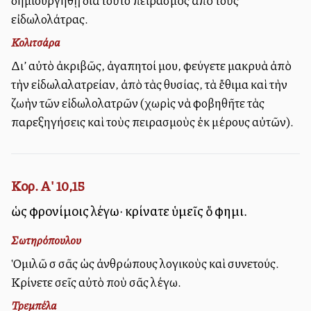
δημιουργηθῇ διὰ τοῦτο πειρασμὸς ἀπὸ τοὺς
εἰδωλολάτρας.
Κολιτσάρα
Δι’ αὐτὸ ἀκριβῶς, ἀγαπητοί μου, φεύγετε μακρυὰ ἀπὸ
τὴν εἰδωλαλατρείαν, ἀπὸ τὰς θυσίας, τὰ ἔθιμα καὶ τὴν
ζωὴν τῶν εἰδωλολατρῶν (χωρὶς νὰ φοβηθῆτε τὰς
παρεξηγήσεις καὶ τοὺς πειρασμοὺς ἐκ μέρους αὐτῶν).
Κορ. Α' 10,15
ὡς φρονίμοις λέγω· κρίνατε ὑμεῖς ὅ φημι.
Σωτηρόπουλου
Ὁμιλῶ σὲ σᾶς ὡς ἀνθρώπους λογικοὺς καὶ συνετούς.
Κρίνετε σεῖς αὐτὸ ποὺ σᾶς λέγω.
Τρεμπέλα