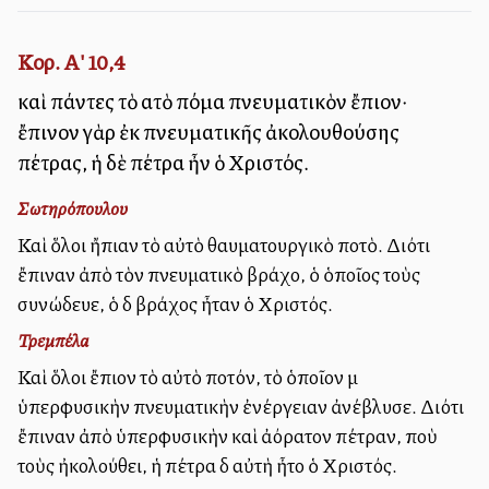
Κορ. Α' 10,4
καὶ πάντες τὸ αὐτὸ πόμα πνευματικὸν ἔπιον·
ἔπινον γὰρ ἐκ πνευματικῆς ἀκολουθούσης
πέτρας, ἡ δὲ πέτρα ἦν ὁ Χριστός.
Σωτηρόπουλου
Καὶ ὅλοι ἤπιαν τὸ αὐτὸ θαυματουργικὸ ποτὸ. Διότι
ἔπιναν ἀπὸ τὸν πνευματικὸ βράχο, ὁ ὁποῖος τοὺς
συνώδευε, ὁ δὲ βράχος ἦταν ὁ Χριστός.
Τρεμπέλα
Καὶ ὅλοι ἔπιον τὸ αὐτὸ ποτόν, τὸ ὁποῖον μὲ
ὑπερφυσικὴν πνευματικὴν ἐνέργειαν ἀνέβλυσε. Διότι
ἔπιναν ἀπὸ ὑπερφυσικὴν καὶ ἀόρατον πέτραν, ποὺ
τοὺς ἠκολούθει, ἡ πέτρα δὲ αὐτὴ ἦτο ὁ Χριστός.