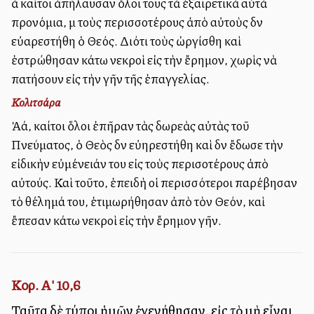
λλὰ καίτοι ἀπήλαυσαν ὅλοι τους τὰ ἐξαιρετικὰ αὐτὰ
προνόμια, μὲ τοὺς περισσοτέρους ἀπὸ αὐτοὺς δὲν
εὐαρεστήθη ὁ Θεός. Διότι τοὺς ὠργίσθη καὶ
ἐστρώθησαν κάτω νεκροὶ εἰς τὴν ἔρημον, χωρὶς νὰ
πατήσουν εἰς τὴν γῆν τῆς ἐπαγγελίας.
Κολιτσάρα
Ἀλλά, καίτοι ὅλοι ἐπῆραν τὰς δωρεὰς αὐτὰς τοῦ
Πνεύματος, ὁ Θεὸς δὲν εὐηρεστήθη καὶ δὲν ἔδωσε τὴν
εἰδικὴν εὐμένειάν του εἰς τοὺς περισοτέρους ἀπὸ
αὐτούς. Καὶ τοῦτο, ἐπειδὴ οἱ περισσότεροι παρέβησαν
τὸ θέλημά του, ἐτιμωρήθησαν ἀπὸ τὸν Θεόν, καὶ
ἔπεσαν κάτω νεκροὶ εἰς τὴν ἔρημον γῆν.
Κορ. Α' 10,6
Ταῦτα δὲ τύποι ἡμῶν ἐγενήθησαν, εἰς τὸ μὴ εἶναι