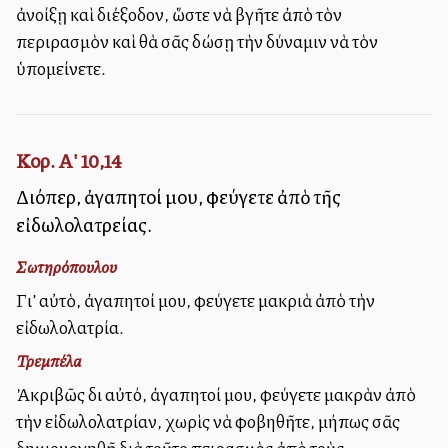
ἀνοίξῃ καὶ διέξοδον, ὥστε νὰ βγῆτε ἀπὸ τὸν
περιρασμὸν καὶ θὰ σᾶς δώσῃ τὴν δύναμιν νὰ τὸν
ὑπομείνετε.
Κορ. Α' 10,14
Διόπερ, ἀγαπητοί μου, φεύγετε ἀπὸ τῆς
εἰδωλολατρείας.
Σωτηρόπουλου
Γι’ αὐτὸ, ἀγαπητοί μου, φεύγετε μακριὰ ἀπὸ τὴν
εἰδωλολατρία.
Τρεμπέλα
Ἀκριβῶς δι αὐτό, ἀγαπητοί μου, φεύγετε μακρὰν ἀπὸ
τὴν εἰδωλολατρίαν, χωρὶς νὰ φοβηθῆτε, μήπως σᾶς