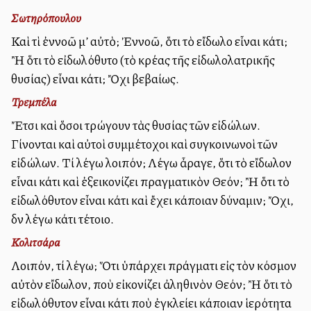
Σωτηρόπουλου
Καὶ τὶ ἐννοῶ μ’ αὐτὸ; Ἐννοῶ, ὅτι τὸ εἴδωλο εἶναι κάτι;
Ἢ ὅτι τὸ εἰδωλόθυτο (τὸ κρέας τῆς εἰδωλολατρικῆς
θυσίας) εἶναι κάτι; Ὄχι βεβαίως.
Τρεμπέλα
Ἔτσι καὶ ὅσοι τρώγουν τὰς θυσίας τῶν εἰδώλων.
Γίνονται καὶ αὐτοὶ συμμέτοχοι καὶ συγκοινωνοὶ τῶν
εἰδώλων. Τί λέγω λοιπόν; Λέγω ἆραγε, ὅτι τὸ εἴδωλον
εἶναι κάτι καὶ ἐξεικονίζει πραγματικὸν Θεόν; Ἢ ὅτι τὸ
εἰδωλόθυτον εἶναι κάτι καὶ ἔχει κάποιαν δύναμιν; Ὄχι,
δὲν λέγω κάτι τέτοιο.
Κολιτσάρα
Λοιπόν, τί λέγω; Ὅτι ὑπάρχει πράγματι εἰς τὸν κόσμον
αὐτὸν εἴδωλον, ποὺ εἰκονίζει ἀληθινὸν Θεόν; Ἢ ὅτι τὸ
εἰδωλόθυτον εἶναι κάτι ποὺ ἐγκλείει κάποιαν ἱερότητα