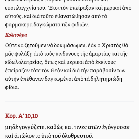
εὐσπλαγχνία του. Ἔτσι τὸν ἐπείραξαν καὶ μερικοὶ ἀπὸ
αὐτούς, καὶ διὰ τοῦτο ἐθανατώθησαν ἀπὸ τὰ
φαρμακερὰ δαγκώματα τῶν φιδιῶν.
Κολιτσάρα
Οὔτε νὰ ζητοῦμεν νὰ δοκιμάσωμεν, ἐὰν ὁ Χριστὸς θὰ
μᾶς φυλάξῃ ἀπὸ τοὺς κινδύνους τῆς ἁμαρτίας καὶ τῆς
εἰδωλολατρείας, ὅπως καὶ μερικοὶ ἀπὸ ἐκείνους
ἐπείραξαν τότε τὸν Θεὸν καὶ διὰ τὴν παράβασίν των
αὐτὴν ἐπέθαναν δαγκωμένοι ἀπὸ τὰ δηλητηριώδη
φίδια.
Κορ. Α' 10,10
μηδὲ γογγύζετε, καθὼς καί τινες αὐτῶν ἐγόγγυσαν
καὶ ἀπώλοντο ὑπὸ τοῦ ὀλοθρευτοῦ.