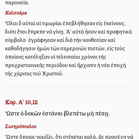
παρουσία.
Κολιτσάρα
Ὅλαι δὲ αὐταὶ αἱ τιμωρίαι ἐπεβλήθησαν εἰς ἐκείνους,
διότι ἔτσι ἔπρεπε νὰ γίνῃ. Ἀλλ’ αὐτὰ ἦσαν καὶ προφητικὰ
σύμβολα· ἐγράφησαν καὶ διὰ τὴν νουθεσίαν καὶ
καθοδήγησιν ἡμῶν τῶν σημερινῶν πιστῶν, εἰς τοὺς
ὁποίους κατέληξαν οἱ τελευταίοι χρόνοι τῆς
προχριστιανικῆς περιόδου καὶ ἤρχισεν ἡ νέα ἐποχὴ
τῆς χάριτος τοῦ Χριστοῦ.
Κορ. Α' 10,12
Ὥστε ὁ δοκῶν ἑστάναι βλεπέτω μὴ πέσῃ.
Σωτηρόπουλου
Ὥστε ὅποιος νομίζει, ὅτι στέκεται καλά, ἂς προσέχῃ νὰ