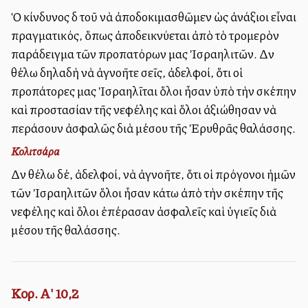
Ὁ κίνδυνος δὲ τοῦ νὰ ἀποδοκιμασθῶμεν ὡς ἀνάξιοι εἶναι
πραγματικός, ὅπως ἀποδεικνύεται ἀπὸ τὸ τρομερὸν
παράδειγμα τῶν προπατόρων μας Ἰσραηλιτῶν. Δὲν
θέλω δηλαδὴ νὰ ἀγνοῆτε σεῖς, ἀδελφοί, ὅτι οἱ
προπάτορες μας Ἰσραηλῖται ὅλοι ἦσαν ὑπὸ τὴν σκέπην
καὶ προστασίαν τῆς νεφέλης καὶ ὅλοι ἀξιώθησαν νὰ
περάσουν ἀσφαλῶς διὰ μέσου τῆς Ἐρυθρᾶς θαλάσσης.
Κολιτσάρα
Δὲν θέλω δέ, ἀδελφοί, νὰ ἀγνοῆτε, ὅτι οἱ πρόγονοι ἡμῶν
τῶν Ἰσραηλιτῶν ὅλοι ἦσαν κάτω ἀπὸ τὴν σκέπην τῆς
νεφέλης καὶ ὅλοι ἐπέρασαν ἀσφαλεῖς καὶ ὑγιεῖς διὰ
μέσου τῆς θαλάσσης.
Κορ. Α' 10,2