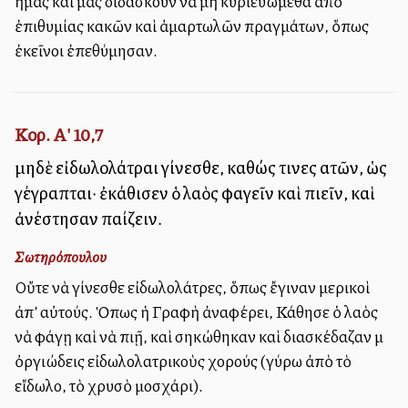
ἡμᾶς καὶ μᾶς διδάσκουν νὰ μὴ κυριευώμεθα ἀπὸ
ἐπιθυμίας κακῶν καὶ ἁμαρτωλῶν πραγμάτων, ὅπως
ἐκεῖνοι ἐπεθύμησαν.
Κορ. Α' 10,7
μηδὲ εἰδωλολάτραι γίνεσθε, καθώς τινες αὐτῶν, ὡς
γέγραπται· ἐκάθισεν ὁ λαὸς φαγεῖν καὶ πιεῖν, καὶ
ἀνέστησαν παίζειν.
Σωτηρόπουλου
Οὔτε νὰ γίνεσθε εἰδωλολάτρες, ὅπως ἔγιναν μερικοὶ
ἀπ’ αὐτούς. Ὁπως ἡ Γραφὴ ἀναφέρει, Κάθησε ὁ λαὸς
νὰ φάγῃ καὶ νὰ πιῇ, καὶ σηκώθηκαν καὶ διασκέδαζαν μὲ
ὀργιώδεις εἰδωλολατρικοὺς χορούς (γύρω ἀπὸ τὸ
εἴδωλο, τὸ χρυσὸ μοσχάρι).