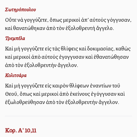
Σωτηρόπουλου
Οὔτε νὰ γογγύζετε, ὅπως μερικοὶ ἀπ’ αὐτοὺς γόγγυσαν,
καὶ θανατώθηκαν ἀπὸ τὸν ἐξολοθρευτὴ ἄγγελο.
Τρεμπέλα
Καὶ μὴ γογγύζετε εἰς τὰς θλίψεις καὶ δοκιμασίας, καθὼς
καὶ μερικοὶ ἀπὸ αὐτοὺς ἐγογγυσαν καὶ ἐθανατώθησαν
ἀπὸ τὸν ἐξολοθρευτὴν ἄγγελον.
Κολιτσάρα
Καὶ μὴ γογγύζετε εἰς καιρὸν θλίψεων ἐναντίων τοῦ
Θεοῦ, ὅπως καὶ μερικοὶ ἀπὸ ἐκείνους ἐγόγγυσαν καὶ
ἐξωλοθρεύθησαν ἀπὸ τὸν ἐξολοθρευτὴν ἄγγελον.
Κορ. Α' 10,11