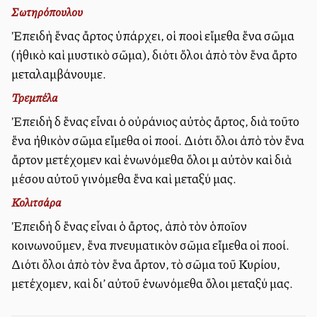
Σωτηρόπουλου
Ἐπειδὴ ἕνας ἄρτος ὑπάρχει, οἱ πολλοὶ εἴμεθα ἕνα σῶμα
(ἠθικὸ καὶ μυστικὸ σῶμα), διότι ὅλοι ἀπὸ τὸν ἕνα ἄρτο
μεταλαμβάνουμε.
Τρεμπέλα
Ἐπειδὴ δὲ ἕνας εἶναι ὁ οὐράνιος αὐτὸς ἄρτος, διὰ τοῦτο
ἕνα ἠθικὸν σῶμα εἴμεθα οἱ πολλοί. Διότι ὅλοι ἀπὸ τὸν ἕνα
ἄρτον μετέχομεν καὶ ἐνωνόμεθα ὅλοι μὲ αὐτὸν καὶ διὰ
μέσου αὐτοῦ γινόμεθα ἕνα καὶ μεταξύ μας.
Κολιτσάρα
Ἐπειδὴ δὲ ἕνας εἶναι ὁ ἄρτος, ἀπὸ τὸν ὁποῖον
κοινωνοῦμεν, ἕνα πνευματικὸν σῶμα εἴμεθα οἱ πολλοί.
Διότι ὅλοι ἀπὸ τὸν ἕνα ἄρτον, τὸ σῶμα τοῦ Κυρίου,
μετέχομεν, καὶ δι’ αὐτοῦ ἐνωνόμεθα ὅλοι μεταξύ μας.