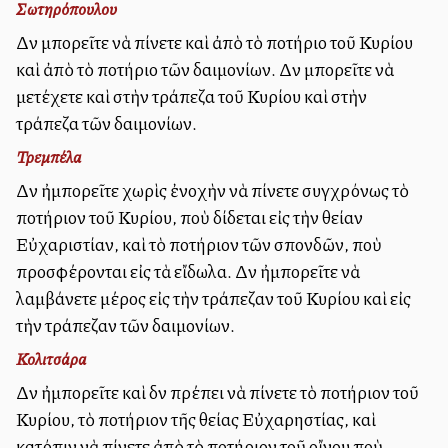
Σωτηρόπουλου
Δὲν μπορεῖτε νὰ πίνετε καὶ ἀπὸ τὸ ποτήριο τοῦ Κυρίου
καὶ ἀπὸ τὸ ποτήριο τῶν δαιμονίων. Δὲν μπορεῖτε νὰ
μετέχετε καὶ στὴν τράπεζα τοῦ Κυρίου καὶ στὴν
τράπεζα τῶν δαιμονίων.
Τρεμπέλα
Δὲν ἠμπορεῖτε χωρὶς ἐνοχὴν νὰ πίνετε συγχρόνως τὸ
ποτήριον τοῦ Κυρίου, ποὺ δίδεται εἰς τὴν θείαν
Εὐχαριστίαν, καὶ τὸ ποτήριον τῶν σπονδῶν, ποὺ
προσφέρονται εἰς τὰ εἴδωλα. Δὲν ἠμπορεῖτε νὰ
λαμβάνετε μέρος εἰς τὴν τράπεζαν τοῦ Κυρίου καὶ εἰς
τὴν τράπεζαν τῶν δαιμονίων.
Κολιτσάρα
Δὲν ἠμπορεῖτε καὶ δὲν πρέπει νὰ πίνετε τὸ ποτήριον τοῦ
Κυρίου, τὸ ποτήριον τῆς θείας Εὐχαρηστίας, καὶ
κατόπιν νὰ πίνετε ἀπὸ τὸ ποτήριον τοῦ οἴνου ποὺ