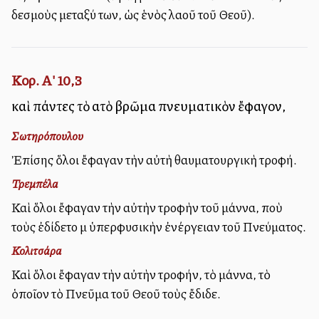
δεσμοὺς μεταξύ των, ὡς ἑνὸς λαοῦ τοῦ Θεοῦ).
Κορ. Α' 10,3
καὶ πάντες τὸ αὐτὸ βρῶμα πνευματικὸν ἔφαγον,
Σωτηρόπουλου
Ἐπίσης ὅλοι ἔφαγαν τὴν αὐτὴ θαυματουργικὴ τροφή.
Τρεμπέλα
Καὶ ὅλοι ἔφαγαν τὴν αὐτὴν τροφὴν τοῦ μάννα, ποὺ
τοὺς ἐδίδετο μὲ ὑπερφυσικὴν ἐνέργειαν τοῦ Πνεύματος.
Κολιτσάρα
Καὶ ὅλοι ἔφαγαν τὴν αὐτὴν τροφήν, τὸ μάννα, τὸ
ὁποῖον τὸ Πνεῦμα τοῦ Θεοῦ τοὺς ἔδιδε.