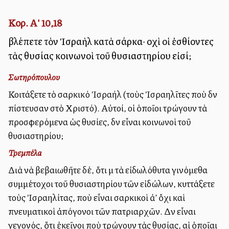
Κορ. Α' 10,18
βλέπετε τὸν Ἰσραὴλ κατὰ σάρκα· οὐχὶ οἱ ἐσθίοντες
τὰς θυσίας κοινωνοὶ τοῦ θυσιαστηρίου εἰσί;
Σωτηρόπουλου
Κοιτάξετε τὸ σαρκικό Ἰσραήλ (τοὺς Ἰσραηλῖτες ποὺ δὲν
πίστευσαν στὸ Χριστό). Αὐτοί, οἱ ὁποῖοι τρώγουν τὰ
προσφερόμενα ὡς θυσίες, δὲν εἶναι κοινωνοὶ τοῦ
θυσιαστηρίου;
Τρεμπέλα
Διὰ νὰ βεβαιωθῆτε δέ, ὅτι μὲ τὰ εἰδωλόθυτα γινόμεθα
συμμέτοχοι τοῦ θυσιαστηρίου τῶν εἰδώλων, κυττάξετε
τοὺς Ἰσραηλίτας, ποὺ εἶναι σαρκικοὶ ἀλλ’ ὄχι καὶ
πνευματικοὶ ἀπόγονοι τῶν πατριαρχῶν. Δὲν εἶναι
γεγονός, ὅτι ἐκεῖνοι ποὺ τρώγουν τὰς θυσίας, αἱ ὁποῖαι