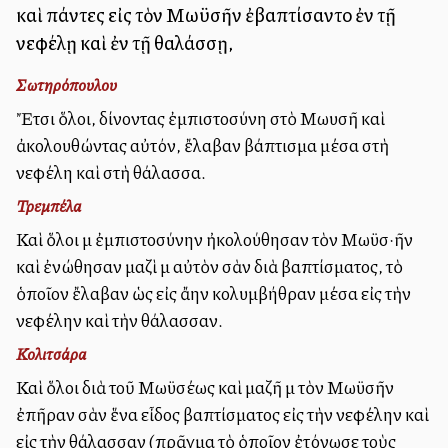
καὶ πάντες εἰς τὸν Μωϋσῆν ἐβαπτίσαντο ἐν τῇ
νεφέλῃ καὶ ἐν τῇ θαλάσσῃ,
Σωτηρόπουλου
Ἔτσι ὅλοι, δίνοντας ἐμπιστοσύνη στὸ Μωυσῆ καὶ
ἀκολουθώντας αὐτόν, ἔλαβαν βάπτισμα μέσα στὴ
νεφέλη καὶ στὴ θάλασσα.
Τρεμπέλα
Καὶ ὅλοι μὲ ἐμπιστοσύνην ἠκολούθησαν τὸν Μωϋσ·ῆν
καὶ ἐνώθησαν μαζὶ μὲ αὐτὸν σὰν διὰ βαπτίσματος, τὸ
ὁποῖον ἔλαβαν ὡς εἰς ἄλλην κολυμβήθραν μέσα εἰς τὴν
νεφέλην καὶ τὴν θάλασσαν.
Κολιτσάρα
Καὶ ὅλοι διὰ τοῦ Μωϋσέως καὶ μαζῆ μὲ τὸν Μωϋσῆν
ἐπῆραν σὰν ἕνα εἶδος βαπτίσματος εἰς τὴν νεφέλην καὶ
εἰς τὴν θάλασσαν (πρᾶγμα τὸ ὁποῖον ἐτόνωσε τοὺς