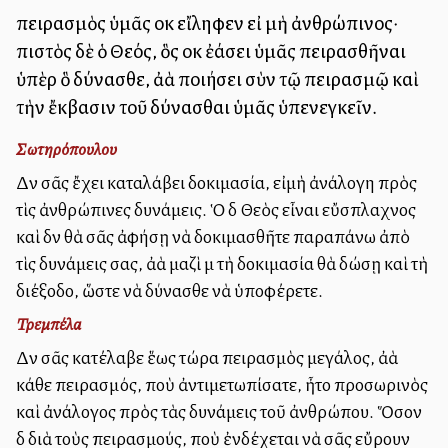
πειρασμὸς ὑμᾶς οὐκ εἴληφεν εἰ μὴ ἀνθρώπινος·
πιστὸς δὲ ὁ Θεός, ὃς οὐκ ἐάσει ὑμᾶς πειρασθῆναι
ὑπὲρ ὃ δύνασθε, ἀλλὰ ποιήσει σὺν τῷ πειρασμῷ καὶ
τὴν ἔκβασιν τοῦ δύνασθαι ὑμᾶς ὑπενεγκεῖν.
Σωτηρόπουλου
Δὲν σᾶς ἔχει καταλάβει δοκιμασία, εἰμὴ ἀνάλογη πρὸς
τὶς ἀνθρώπινες δυνάμεις. Ὁ δὲ Θεὸς εἶναι εὔσπλαχνος
καὶ δὲν θὰ σᾶς ἀφήσῃ νὰ δοκιμασθῆτε παραπάνω ἀπὸ
τὶς δυνάμεις σας, ἀλλὰ μαζὶ μὲ τὴ δοκιμασία θὰ δώσῃ καὶ τὴ
διέξοδο, ὥστε νὰ δύνασθε νὰ ὑποφέρετε.
Τρεμπέλα
Δὲν σᾶς κατέλαβε ἕως τώρα πειρασμὸς μεγάλος, ἀλλὰ
κάθε πειρασμός, ποὺ ἀντιμετωπίσατε, ἦτο προσωρινὸς
καὶ ἀνάλογος πρὸς τὰς δυνάμεις τοῦ ἀνθρώπου. Ὅσον
δὲ διὰ τοὺς πειρασμούς, ποὺ ἐνδέχεται νὰ σᾶς εὔρουν