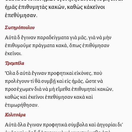
ἡμᾶς ἐπιθυμητὰς κακῶν, καθὼς κἀκεῖνοι
ἐπεθύμησαν.
Σωτηρόπουλου
Αὐτὰ δὲ ἔγιναν παραδείγματα γιὰ μᾶς, γιὰ νὰ μὴν
ἐπιθυμοῦμε πράγματα κακά, ὅπως ἐπιθύμησαν
ἐκεῖνοι.
Τρεμπέλα
Ὅλα δὲ αὐτὰ ἔγιναν προφητικαὶ εἰκόνες, ποὺ
προλέγουν τί θὰ συμβῇ καὶ εἰς ἡμᾶς, ὥστε νὰ
προσέχωμεν διὰ νὰ μὴ εἴμεθα ἐπιθυμηταὶ κακῶν,
καθὼς καὶ ἐκεῖνοι ἐπεθύμησαν κακὰ καὶ
ἐτιμωρήθησαν.
Κολιτσάρα
Αὐτὰ ὅλα ἔγιναν προφητικὰ σύμβολα καὶ ἀλληγορίαι δι’