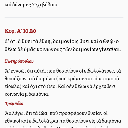
καὶ δύναμιν; Ὄχι βέβαια.
Κορ. Α' 10,20
ἀλλ’ ὅτι ἃ θύει τὰ ἔθνη, δαιμονίοις θύει καὶ οὐ Θεῷ· οὐ
θέλω δὲ ὑμᾶς κοινωνοὺς τῶν δαιμονίων γίνεσθαι.
Σωτηρόπουλου
Ἀλλ’ ἐννοῶ, ὅτι αὐτὰ, ποὺ θυσιάζουν οἱ εἰδωλολάτρες, τὰ
θυσιάζουν στὰ δαιμόνια (ποὺ κρύπτονται πίσω ἀπὸ τὰ
εἴδωλα) καὶ ὄχι στὸ Θεό. Καὶ δέν θέλω νὰ ἔρχεσθε σὲ
κοινωνία μὲ δαιμόνια.
Τρεμπέλα
Ἀλλὰ λέγω, ὅτι τὰ ζῶα, ποὺ προσφέρουν θυσίαν οἱ
ἐθνικοὶ καὶ εἰδωλολάτραι, τὰ θυσιάζουν εἰς τὰ δαιμόνια