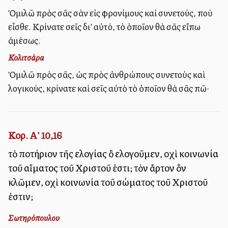
Ὁμιλῶ πρὸς σᾶς σὰν εἰς φρονίμους καὶ συνετούς, ποὺ
εἶσθε. Κρίνατε σεῖς δι’ αὐτό, τὸ ὁποῖον θὰ σᾶς εἴπω
ἀμέσως.
Κολιτσάρα
Ὁμιλῶ πρὸς σᾶς, ὡς πρὸς ἀνθρώπους συνετοὺς καὶ
λογικούς, κρίνατε καὶ σεῖς αὐτὸ τὸ ὁποῖον θὰ σᾶς πῶ·
Κορ. Α' 10,16
τὸ ποτήριον τῆς εὐλογίας ὃ εὐλογοῦμεν, οὐχὶ κοινωνία
τοῦ αἵματος τοῦ Χριστοῦ ἐστι; τὸν ἄρτον ὃν
κλῶμεν, οὐχὶ κοινωνία τοῦ σώματος τοῦ Χριστοῦ
ἐστιν;
Σωτηρόπουλου