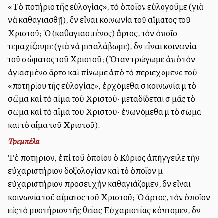
«Τὸ ποτήριο τῆς εὐλογίας», τὸ ὁποῖον εὐλογοῦμε (γιὰ
νὰ καθαγιασθῇ), δὲν εἶναι κοινωνία τοῦ αἵματος τοῦ
Χριστοῦ; Ὁ (καθαγιασμένος) ἄρτος, τὸν ὁποῖο
τεμαχίζουμε (γιὰ νὰ μεταλάβωμε), δὲν εἶναι κοινωνία
τοῦ σώματος τοῦ Χριστοῦ; (Ὅταν τρώγωμε ἀπὸ τὸν
ἁγιασμένο ἄρτο καὶ πίνωμε ἀπὸ τὸ περιεχόμενο τοῦ
«ποτηρίου τῆς εὐλογίας», ἐρχόμεθα σὲ κοινωνία μὲ τὸ
σῶμα καὶ τὸ αἷμα τοῦ Χριστοῦ· μεταδίδεται σὲ μᾶς τὸ
σῶμα καὶ τὸ αἷμα τοῦ Χριστοῦ· ἑνωνόμεθα μὲ τὸ σῶμα
καὶ τὸ αἷμα τοῦ Χριστοῦ).
Τρεμπέλα
Τὸ ποτήριον, ἐπὶ τοῦ ὁποίου ὁ Κύριος ἀπήγγειλε τὴν
εὐχαριστήριον δοξολογίαν καὶ τὸ ὁποῖον μὲ
εὐχαριστήριον προσευχὴν καθαγιάζομεν, δὲν εἶναι
κοινωνία τοῦ αἵματος τοῦ Χριστοῦ; Ὁ ἄρτος, τὸν ὁποῖον
εἰς τὸ μυστήριον τῆς θείας Εὐχαριστίας κόπτομεν, δὲν