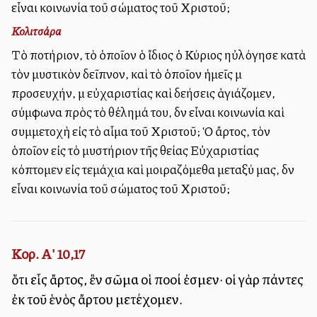
εἶναι κοινωνία τοῦ σώματος τοῦ Χριστοῦ;
Κολιτσάρα
Τὸ ποτήριον, τὸ ὁποῖον ὁ ἴδιος ὁ Κύριος ηὐλόγησε κατὰ
τὸν μυστικὸν δεῖπνον, καὶ τὸ ὁποῖον ἡμεῖς μὲ
προσευχήν, μὲ εὐχαριστίας καὶ δεήσεις ἁγιάζομεν,
σύμφωνα πρὸς τὸ θέλημά του, δὲν εἶναι κοινωνία καὶ
συμμετοχὴ εἰς τὸ αἷμα τοῦ Χριστοῦ; Ὁ ἄρτος, τὸν
ὁποῖον εἰς τὸ μυστήριον τῆς θείας Εὐχαριστίας
κόπτομεν εἰς τεμάχια καὶ μοιραζόμεθα μεταξύ μας, δὲν
εἶναι κοινωνία τοῦ σώματος τοῦ Χριστοῦ;
Κορ. Α' 10,17
ὅτι εἷς ἄρτος, ἓν σῶμα οἱ πολλοί ἐσμεν· οἱ γὰρ πάντες
ἐκ τοῦ ἑνὸς ἄρτου μετέχομεν.