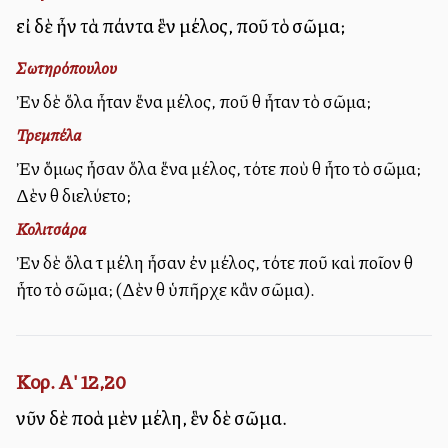
εἰ δὲ ἦν τὰ πάντα ἓν μέλος, ποῦ τὸ σῶμα;
Σωτηρόπουλου
Ἐὰν δὲ ὅλα ἦταν ἕνα μέλος, ποῦ θὰ ἦταν τὸ σῶμα;
Τρεμπέλα
Ἐὰν ὅμως ἦσαν ὅλα ἕνα μέλος, τότε ποὺ θὰ ἦτο τὸ σῶμα;
Δὲν θὰ διελύετο;
Κολιτσάρα
Ἐὰν δὲ ὅλα τὰ μέλη ἦσαν ἐν μέλος, τότε ποῦ καὶ ποῖον θὰ
ἧτο τὸ σῶμα; (Δὲν θὰ ὑπῆρχε κἂν σῶμα).
Κορ. Α' 12,20
νῦν δὲ πολλὰ μὲν μέλη, ἓν δὲ σῶμα.