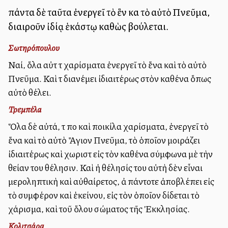
πάντα δὲ ταῦτα ἐνεργεῖ τὸ ἓν καὶ τὸ αὐτὸ Πνεῦμα,
διαιροῦν ἰδίᾳ ἑκάστῳ καθὼς βούλεται.
Σωτηρόπουλου
Ναί, ὅλα αὐτὰ τὰ χαρίσματα ἐνεργεῖ τὸ ἕνα καὶ τὸ αὐτὸ
Πνεῦμα. Καὶ τὰ διανέμει ἰδιαιτέρως στὸν καθένα ὅπως
αὐτὸ θέλει.
Τρεμπέλα
Ὅλα δὲ αὐτά, τὰ πολλὰ καὶ ποικίλα χαρίσματα, ἐνεργεῖ τὸ
ἕνα καὶ τὸ αὐτὸ Ἅγιον Πνεῦμα, τὸ ὁποῖον μοιράζει
ἰδιαιτέρως καὶ χωριστὰ εἰς τὸν καθένα σύμφωνα μὲ τὴν
θείαν του θέλησιν. Καὶ ἡ θέλησίς του αὐτὴ δὲν εἶναι
μεροληπτικὴ καὶ αὐθαίρετος, ἀλλὰ πάντοτε ἀποβλέπει εἰς
τὸ συμφέρον καὶ ἐκείνου, εἰς τὸν ὁποῖον δίδεται τὸ
χάρισμα, καὶ τοῦ ὅλου σώματος τῆς Ἐκκλησίας.
Κολιτσάρα