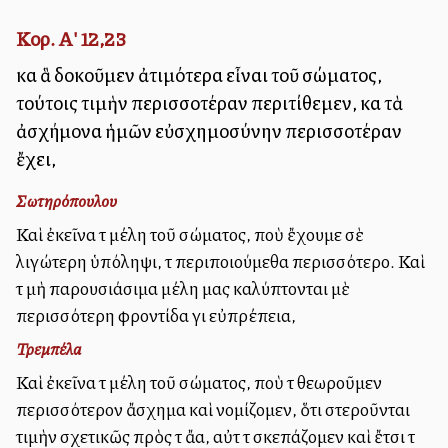
Κορ. Α' 12,23
καὶ ἃ δοκοῦμεν ἀτιμότερα εἶναι τοῦ σώματος,
τούτοις τιμὴν περισσοτέραν περιτίθεμεν, καὶ τὰ
ἀσχήμονα ἡμῶν εὐσχημοσύνην περισσοτέραν
ἔχει,
Σωτηρόπουλου
Καὶ ἐκεῖνα τὰ μέλη τοῦ σώματος, ποὺ ἔχουμε σὲ
λιγώτερη ὑπόληψι, τὰ περιποιούμεθα περισσότερο. Καὶ
τὰ μὴ παρουσιάσιμα μέλη μας καλύπτονται μὲ
περισσότερη φροντίδα γιὰ εὐπρέπεια,
Τρεμπέλα
Καὶ ἐκεῖνα τὰ μέλη τοῦ σώματος, ποὺ τὰ θεωροῦμεν
περισσότερον ἄσχημα καὶ νομίζομεν, ὅτι στεροῦνται
τιμὴν σχετικῶς πρὸς τὰ ἄλλα, αὐτὰ τὰ σκεπάζομεν καὶ ἔτσι τὰ