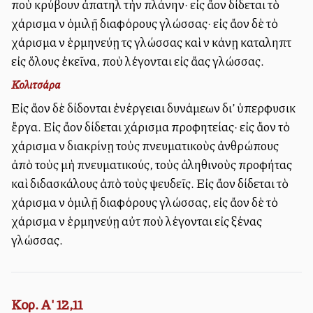
ποὺ κρύβουν ἀπατηλὰ τὴν πλάνην· εἰς ἄλλον δίδεται τὸ
χάρισμα νὰ ὁμιλῇ διαφόρους γλώσσας· εἰς ἄλλον δὲ τὸ
χάρισμα νὰ ἑρμηνεύῃ τὰς γλώσσας καὶ νὰ κάνῃ καταληπτὰ
εἰς ὅλους ἐκεῖνα, ποὺ λέγονται εἰς ἄλλας γλώσσας.
Κολιτσάρα
Εἰς ἄλλον δὲ δίδονται ἐνέργειαι δυνάμεων δι’ ὑπερφυσικὰ
ἔργα. Εἰς ἄλλον δίδεται χάρισμα προφητείας· εἰς ἄλλον τὸ
χάρισμα νὰ διακρίνῃ τοὺς πνευματικοὺς ἀνθρώπους
ἀπὸ τοὺς μὴ πνευματικούς, τοὺς ἀληθινοὺς προφήτας
καὶ διδασκάλους ἀπὸ τοὺς ψευδεῖς. Εἰς ἄλλον δίδεται τὸ
χάρισμα νὰ ὁμιλῇ διαφόρους γλώσσας, εἰς ἄλλον δὲ τὸ
χάρισμα νὰ ἑρμηνεύῃ αὐτὰ ποὺ λέγονται εἰς ξένας
γλώσσας.
Κορ. Α' 12,11