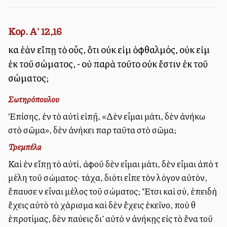
Κορ. Α' 12,16
καὶ ἐὰν εἴπῃ τὸ οὖς, ὅτι οὐκ εἰμὶ ὀφθαλμός, οὐκ εἰμὶ
ἐκ τοῦ σώματος, - οὐ παρὰ τοῦτο οὐκ ἔστιν ἐκ τοῦ
σώματος;
Σωτηρόπουλου
Ἐπίσης, ἐὰν τὸ αὐτὶ εἰπῇ, «Δὲν εἶμαι μάτι, δὲν ἀνήκω
στὸ σῶμα», δὲν ἀνήκει παρὰ ταῦτα στὸ σῶμα;
Τρεμπέλα
Καὶ ἐὰν εἴπῃ τὸ αὐτί, ἀφοῦ δὲν εἶμαι μάτι, δὲν εἶμαι ἀπὸ τὰ
μέλη τοῦ σώματος· τάχα, διότι εἶπε τὸν λόγον αὐτόν,
ἔπαυσε νὰ εἶναι μέλος τοῦ σώματος; Ἔτσι καὶ σύ, ἐπειδὴ
ἔχεις αὐτὸ τὸ χάρισμα καὶ δὲν ἔχεις ἐκεῖνο, ποὺ θὰ
ἐπροτίμας, δὲν παύεις δι’ αὐτὸ νὰ ἀνήκῃς εἰς τὸ ἕνα τοῦ