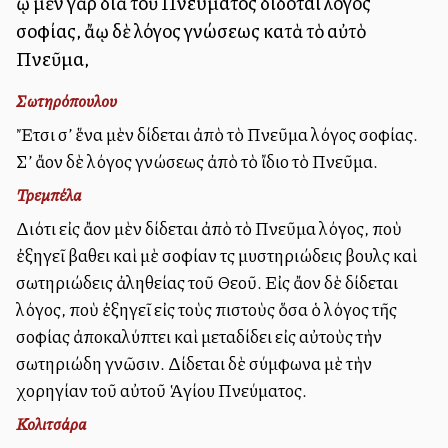
ᾧ μὲν γὰρ διὰ τοῦ Πνεύματος δίδοται λόγος
σοφίας, ἄλλῳ δὲ λόγος γνώσεως κατὰ τὸ αὐτὸ
Πνεῦμα,
Σωτηρόπουλου
Ἔτσι σ’ ἕνα μὲν δίδεται ἀπὸ τὸ Πνεῦμα λόγος σοφίας.
Σ’ ἄλλον δὲ λόγος γνώσεως ἀπὸ τὸ ἴδιο τὸ Πνεῦμα.
Τρεμπέλα
Διότι εἰς ἄλλον μὲν δίδεται ἀπὸ τὸ Πνεῦμα λόγος, ποὺ
ἐξηγεῖ βαθειὰ καὶ μὲ σοφίαν τὰς μυστηριώδεις βουλὰς καὶ
σωτηριώδεις ἀληθείας τοῦ Θεοῦ. Εἰς ἄλλον δὲ δίδεται
λόγος, ποὺ ἐξηγεῖ εἰς τοὺς πιστοὺς ὅσα ὁ λόγος τῆς
σοφίας ἀποκαλύπτει καὶ μεταδίδει εἰς αὐτοὺς τὴν
σωτηριώδη γνῶσιν. Δίδεται δὲ σύμφωνα μὲ τὴν
χορηγίαν τοῦ αὐτοῦ Ἁγίου Πνεύματος.
Κολιτσάρα