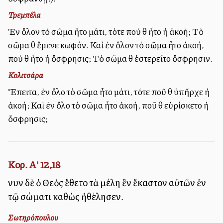
Τρεμπέλα
Ἐὰν ὅλον τὸ σῶμα ἦτο μάτι, τότε ποὺ θὰ ἦτο ἡ ἀκοή; Τὸ
σῶμα θὰ ἔμενε κωφόν. Καὶ ἐὰν ὅλον τὸ σῶμα ἦτο ἀκοή,
ποὺ θὰ ἦτο ἡ ὄσφρησις; Τὸ σῶμα θὰ ἐστερεῖτο ὄσφρησιν.
Κολιτσάρα
Ἔπειτα, ἐὰν ὅλο τὸ σῶμα ἦτο μάτι, τότε ποῦ θὰ ὑπῆρχε ἡ
ἀκοή; Καὶ ἐὰν ὅλο τὸ σῶμα ἦτο ἀκοή, ποῦ θὰ εὑρίσκετο ἡ
ὄσφρησις;
Κορ. Α' 12,18
νυνὶ δὲ ὁ Θεὸς ἔθετο τὰ μέλη ἓν ἕκαστον αὐτῶν ἐν
τῷ σώματι καθὼς ἠθέλησεν.
Σωτηρόπουλου