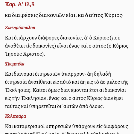
Κορ. Α' 12,5
καὶ διαιρέσεις διακονιῶν εἰσι, καὶ ὁ αὐτὸς Κύριος·
Σωτηρόπουλου
Καὶ ὑπάρχουν διάφορες διακονίες, ἀλλ’ ὁ Κύριος (ποὺ
ἀναθέτει τὶς διακονίες) εἶναι ἕνας καὶ ὁ αὐτός (ὁ Κύριος
Ἰησοῦς Χριστός).
Τρεμπέλα
Καὶ διανομαὶ ὑπηρεσιῶν ὑπάρχουν· ἄλλη δηλαδὴ
ὑπηρεσία ἀνατίθεται εἰς αὐτὸ καὶ ἄλλη εἰς τὸ ἄλλο μέλος τῆς
Ἐκκλησίας. Καίτοι ὅμως διανέμονται ἔτσι αἱ διακονίαι
εἰς τὴν Ἐκκλησίαν, ἕνας καὶ ὁ αὐτὸς Κύριος διανέμει
ταύτας καὶ ὑπηρετεῖται δι’ αὐτῶν ἀπὸ ὅλους.
Κολιτσάρα
Καὶ καταμερισμοὶ ὑπηρεσιῶν ὑπάρχουν εἰς διαφόρους