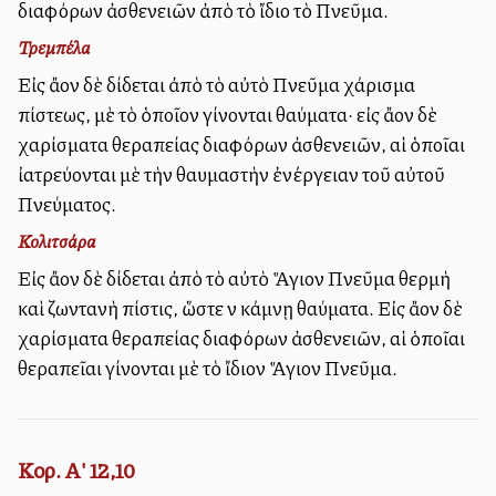
διαφόρων ἀσθενειῶν ἀπὸ τὸ ἴδιο τὸ Πνεῦμα.
Τρεμπέλα
Εἰς ἄλλον δὲ δίδεται ἀπὸ τὸ αὐτὸ Πνεῦμα χάρισμα
πίστεως, μὲ τὸ ὁποῖον γίνονται θαύματα· εἰς ἄλλον δὲ
χαρίσματα θεραπείας διαφόρων ἀσθενειῶν, αἱ ὁποῖαι
ἰατρεύονται μὲ τὴν θαυμαστὴν ἐνέργειαν τοῦ αὐτοῦ
Πνεύματος.
Κολιτσάρα
Εἰς ἄλλον δὲ δίδεται ἀπὸ τὸ αὐτὸ Ἅγιον Πνεῦμα θερμὴ
καὶ ζωντανὴ πίστις, ὥστε νὰ κάμνῃ θαύματα. Εἰς ἄλλον δὲ
χαρίσματα θεραπείας διαφόρων ἀσθενειῶν, αἱ ὁποῖαι
θεραπεῖαι γίνονται μὲ τὸ ἴδιον Ἅγιον Πνεῦμα.
Κορ. Α' 12,10