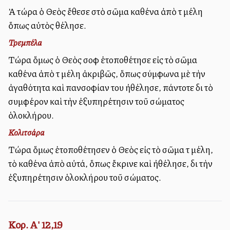
Ἀλλὰ τώρα ὁ Θεὸς ἔθεσε στὸ σῶμα καθένα ἀπὸ τὰ μέλη
ὅπως αὐτὸς θέλησε.
Τρεμπέλα
Τώρα ὅμως ὁ Θεὸς σοφὰ ἐτοποθέτησε εἰς τὸ σῶμα
καθένα ἀπὸ τὰ μέλη ἀκριβῶς, ὅπως σύμφωνα μὲ τὴν
ἀγαθότητα καὶ πανσοφίαν του ἠθέλησε, πάντοτε διὰ τὸ
συμφέρον καὶ τὴν ἐξυπηρέτησιν τοῦ σώματος
ὁλοκλήρου.
Κολιτσάρα
Τώρα ὅμως ἐτοποθέτησεν ὁ Θεὸς εἰς τὸ σῶμα τὰ μέλη,
τὸ καθένα ἀπὸ αὐτά, ὅπως ἔκρινε καὶ ἠθέλησε, διὰ τὴν
ἐξυπηρέτησιν ὁλοκλήρου τοῦ σώματος.
Κορ. Α' 12,19