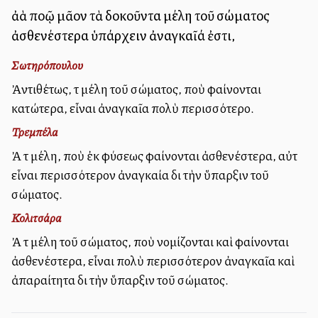
ἀλλὰ πολλῷ μᾶλλον τὰ δοκοῦντα μέλη τοῦ σώματος
ἀσθενέστερα ὑπάρχειν ἀναγκαῖά ἐστι,
Σωτηρόπουλου
Ἀντιθέτως, τὰ μέλη τοῦ σώματος, ποὺ φαίνονται
κατώτερα, εἶναι ἀναγκαῖα πολὺ περισσότερο.
Τρεμπέλα
Ἀλλὰ τὰ μέλη, ποὺ ἐκ φύσεως φαίνονται ἀσθενέστερα, αὐτὰ
εἶναι περισσότερον ἀναγκαία διὰ τὴν ὕπαρξιν τοῦ
σώματος.
Κολιτσάρα
Ἀλλὰ τὰ μέλη τοῦ σώματος, ποὺ νομίζονται καὶ φαίνονται
ἀσθενέστερα, εἶναι πολὺ περισσότερον ἀναγκαῖα καὶ
ἀπαραίτητα διὰ τὴν ὕπαρξιν τοῦ σώματος.