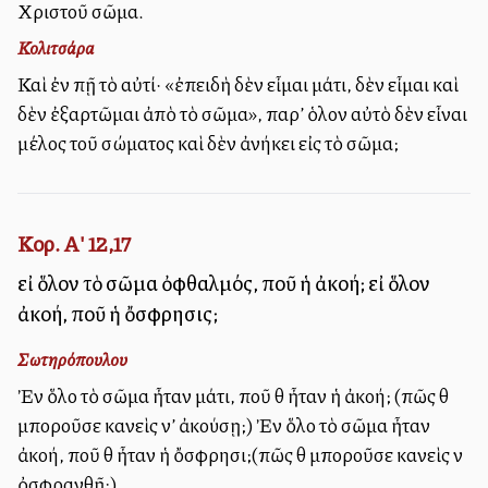
Χριστοῦ σῶμα.
Κολιτσάρα
Καὶ ἐὰν πῇ τὸ αὐτί· «ἐπειδὴ δὲν εἶμαι μάτι, δὲν εἶμαι καὶ
δὲν ἐξαρτῶμαι ἀπὸ τὸ σῶμα», παρ’ ὁλον αὐτὸ δὲν εἶναι
μέλος τοῦ σώματος καὶ δὲν ἀνήκει εἰς τὸ σῶμα;
Κορ. Α' 12,17
εἰ ὅλον τὸ σῶμα ὀφθαλμός, ποῦ ἡ ἀκοή; εἰ ὅλον
ἀκοή, ποῦ ἡ ὄσφρησις;
Σωτηρόπουλου
Ἐὰν ὅλο τὸ σῶμα ἦταν μάτι, ποῦ θὰ ἦταν ἡ ἀκοή; (πῶς θὰ
μποροῦσε κανεὶς ν’ ἀκούσῃ;) Ἐὰν ὅλο τὸ σῶμα ἦταν
ἀκοή, ποῦ θὰ ἦταν ἡ ὄσφρησι;(πῶς θὰ μποροῦσε κανεὶς νὰ
ὀσφρανθῇ;).