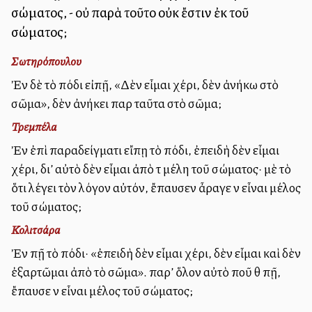
σώματος, - οὐ παρὰ τοῦτο οὐκ ἔστιν ἐκ τοῦ
σώματος;
Σωτηρόπουλου
Ἐὰν δὲ τὸ πόδι εἰπῇ, «Δὲν εἶμαι χέρι, δὲν ἀνήκω στὸ
σῶμα», δὲν ἀνήκει παρὰ ταῦτα στὸ σῶμα;
Τρεμπέλα
Ἐὰν ἐπὶ παραδείγματι εἴπῃ τὸ πόδι, ἐπειδὴ δὲν εἶμαι
χέρι, δι’ αὐτὸ δὲν εἶμαι ἀπὸ τὰ μέλη τοῦ σώματος· μὲ τὸ
ὅτι λέγει τὸν λόγον αὐτόν, ἔπαυσεν ἆραγε νὰ εἶναι μέλος
τοῦ σώματος;
Κολιτσάρα
Ἐὰν πῇ τὸ πόδι· «ἐπειδὴ δὲν εἶμαι χέρι, δὲν εἶμαι καὶ δὲν
ἐξαρτῶμαι ἀπὸ τὸ σῶμα». παρ’ ὅλον αὐτὸ ποῦ θὰ πῇ,
ἔπαυσε νὰ εἶναι μέλος τοῦ σώματος;