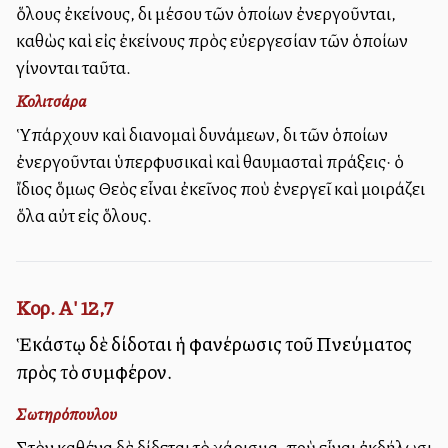
ὅλους ἐκείνους, διὰ μέσου τῶν ὁποίων ἐνεργοῦνται,
καθὼς καὶ εἰς ἐκείνους πρὸς εὐεργεσίαν τῶν ὁποίων
γίνονται ταῦτα.
Κολιτσάρα
Ὑπάρχουν καὶ διανομαὶ δυνάμεων, διὰ τῶν ὁποίων
ἐνεργοῦνται ὑπερφυσικαὶ καὶ θαυμασταὶ πράξεις· ὁ
ἴδιος ὅμως Θεὸς εἶναι ἐκεῖνος ποὺ ἐνεργεῖ καὶ μοιράζει
ὅλα αὐτὰ εἰς ὅλους.
Κορ. Α' 12,7
Ἑκάστῳ δὲ δίδοται ἡ φανέρωσις τοῦ Πνεύματος
πρὸς τὸ συμφέρον.
Σωτηρόπουλου
Στὸν καθένα δὲ δίδεται τὸ χάρισμα, ποὺ εἶναι ἐκδήλωσι