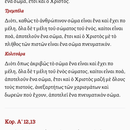
ἕνα σῶμα, ἔτσι καὶ ὁ Χριστός.
Τρεμπέλα
Διότι, καθὼς τὸ ἀνθρώπινον σῶμα εἶναι ἕνα καὶ ἔχει πολλὰ
μέλη, ὅλα δὲ τὰ μέλη τοῦ σώματος τοῦ ἑνός, καίτοι εἶναι
πολλά, ἀποτελοῦν ἕνα σῶμα, ἔτσι καὶ ὁ Χριστὸς μὲ τὸ
πλῆθος τῶν πιστῶν εἶναι ἕνα σῶμα πνευματικόν.
Κολιτσάρα
Διότι ὅπως ἀκριβῶς τὸ σῶμα ἕνα εἶναι καὶ ἔχει πολλὰ
μέλη, ὅλα δὲ τὰ μέλη τοῦ ἑνὸς σώματος, καίτοι εἶναι πολλά,
ἀποτελοῦν ἕνα σῶμα, ἔτσι καὶ ὁ Χριστὸς μαζῆ μὲ ὅλους
τοὺς πιστούς, ἀνεξαρτήτως τῶν χαρισμάτων καὶ
δωρεῶν ποὺ ἔχουν, ἀποτελεῖ ἕνα πνευματικὸν σῶμα.
Κορ. Α' 12,13