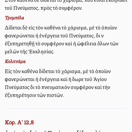
τοῦ Πνεύματος, πρὸς τὸ συμφέρον.
Τρεμπέλα
Δίδεται δὲ εἰς τὸν καθένα τὸ χάρισμα, μὲ τὸ ὁποῖον
φανερώνεται ἡ ἐνέργεια τοῦ Πνεύματος, διὰ νὰ
ἐξυπηρετηθῇ τὸ συμφέρον καὶ ἡ ὠφέλεια ὅλων τῶν
μελῶν τῆς Ἐκκλησίας.
Κολιτσάρα
Εἰς τὸν καθένα δίδεται τὸ χάρισμα, μὲ τὸ ὁποῖον
φανερώνεται ἡ ἐνέργεια καὶ ἡ δωρεὰ τοῦ Ἁγίου
Πνεύματος διὰ τὸ πνευματικὸν συμφέρον καὶ τὴν
ἐξυπηρέτησιν τῶν πιστῶν.
Κορ. Α' 12,8