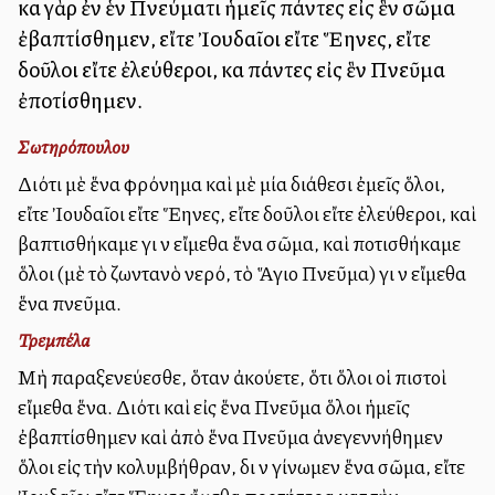
καὶ γὰρ ἐν ἑνὶ Πνεύματι ἡμεῖς πάντες εἰς ἓν σῶμα
ἐβαπτίσθημεν, εἴτε Ἰουδαῖοι εἴτε Ἕλληνες, εἴτε
δοῦλοι εἴτε ἐλεύθεροι, καὶ πάντες εἰς ἓν Πνεῦμα
ἐποτίσθημεν.
Σωτηρόπουλου
Διότι μὲ ἕνα φρόνημα καὶ μὲ μία διάθεσι ἐμεῖς ὅλοι,
εἴτε Ἰουδαῖοι εἴτε Ἕλληνες, εἴτε δοῦλοι εἴτε ἐλεύθεροι, καὶ
βαπτισθήκαμε γιὰ νὰ εἴμεθα ἕνα σῶμα, καὶ ποτισθήκαμε
ὅλοι (μὲ τὸ ζωντανὸ νερό, τὸ Ἅγιο Πνεῦμα) γιὰ νὰ εἴμεθα
ἕνα πνεῦμα.
Τρεμπέλα
Μὴ παραξενεύεσθε, ὅταν ἀκούετε, ὅτι ὅλοι οἱ πιστοὶ
εἴμεθα ἕνα. Διότι καὶ εἰς ἕνα Πνεῦμα ὅλοι ἡμεῖς
ἐβαπτίσθημεν καὶ ἀπὸ ἕνα Πνεῦμα ἀνεγεννήθημεν
ὅλοι εἰς τὴν κολυμβήθραν, διὰ νὰ γίνωμεν ἕνα σῶμα, εἴτε