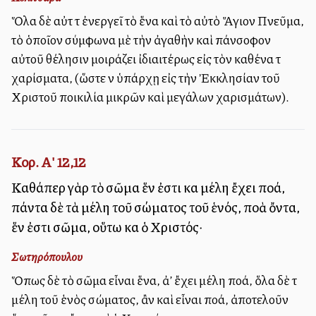
Ὅλα δὲ αὐτὰ τὰ ἐνεργεῖ τὸ ἕνα καὶ τὸ αὐτὸ Ἅγιον Πνεῦμα,
τὸ ὁποῖον σύμφωνα μὲ τὴν ἀγαθὴν καὶ πάνσοφον
αὐτοῦ θέλησιν μοιράζει ἰδιαιτέρως εἰς τὸν καθένα τὰ
χαρίσματα, (ὥστε νὰ ὑπάρχῃ εἰς τὴν Ἐκκλησίαν τοῦ
Χριστοῦ ποικιλία μικρῶν καὶ μεγάλων χαρισμάτων).
Κορ. Α' 12,12
Καθάπερ γὰρ τὸ σῶμα ἕν ἐστι καὶ μέλη ἔχει πολλά,
πάντα δὲ τὰ μέλη τοῦ σώματος τοῦ ἑνός, πολλὰ ὄντα,
ἕν ἐστι σῶμα, οὕτω καὶ ὁ Χριστός·
Σωτηρόπουλου
Ὅπως δὲ τὸ σῶμα εἶναι ἕνα, ἀλλ’ ἔχει μέλη πολλά, ὅλα δὲ τὰ
μέλη τοῦ ἑνὸς σώματος, ἂν καὶ εἶναι πολλά, ἀποτελοῦν