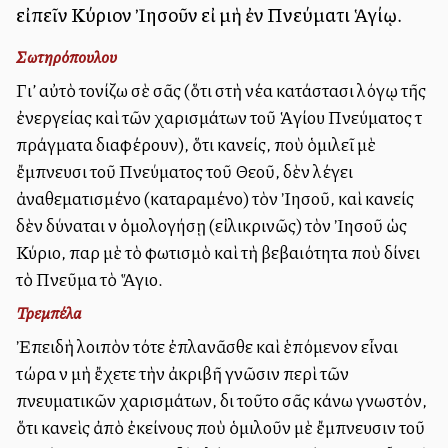
εἰπεῖν Κύριον Ἰησοῦν εἰ μὴ ἐν Πνεύματι Ἁγίῳ.
Σωτηρόπουλου
Γι’ αὐτὸ τονίζω σὲ σᾶς (ὅτι στὴ νέα κατάστασι λόγῳ τῆς
ἐνεργείας καὶ τῶν χαρισμάτων τοῦ Ἁγίου Πνεύματος τὰ
πράγματα διαφέρουν), ὅτι κανείς, ποὺ ὁμιλεῖ μὲ
ἔμπνευσι τοῦ Πνεύματος τοῦ Θεοῦ, δὲν λέγει
ἀναθεματισμένο (καταραμένο) τὸν Ἰησοῦ, καὶ κανείς
δὲν δύναται νὰ ὁμολογήσῃ (εἰλικρινῶς) τὸν Ἰησοῦ ὡς
Κύριο, παρὰ μὲ τὸ φωτισμὸ καὶ τὴ βεβαιότητα ποὺ δίνει
τὸ Πνεῦμα τὸ Ἅγιο.
Τρεμπέλα
Ἐπειδὴ λοιπὸν τότε ἐπλανᾶσθε καὶ ἑπόμενον εἶναι
τώρα νὰ μὴ ἔχετε τὴν ἀκριβῆ γνῶσιν περὶ τῶν
πνευματικῶν χαρισμάτων, διὰ τοῦτο σᾶς κάνω γνωστόν,
ὅτι κανεὶς ἀπὸ ἐκείνους ποὺ ὁμιλοῦν μὲ ἔμπνευσιν τοῦ