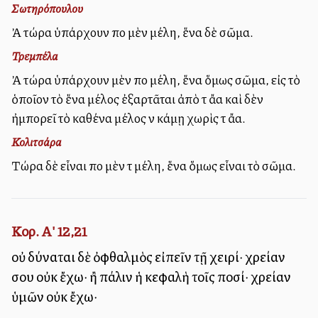
Σωτηρόπουλου
Ἀλλὰ τώρα ὑπάρχουν πολλὰ μὲν μέλη, ἕνα δὲ σῶμα.
Τρεμπέλα
Ἀλλὰ τώρα ὑπάρχουν μὲν πολλὰ μέλη, ἕνα ὅμως σῶμα, εἰς τὸ
ὁποῖον τὸ ἕνα μέλος ἐξαρτᾶται ἀπὸ τὰ ἄλλα καὶ δὲν
ἠμπορεῖ τὸ καθένα μέλος νὰ κάμῃ χωρὶς τὰ ἄλλα.
Κολιτσάρα
Τώρα δὲ εἶναι πολλὰ μὲν τὰ μέλη, ἕνα ὅμως εἶναι τὸ σῶμα.
Κορ. Α' 12,21
οὐ δύναται δὲ ὀφθαλμὸς εἰπεῖν τῇ χειρί· χρείαν
σου οὐκ ἔχω· ἢ πάλιν ἡ κεφαλὴ τοῖς ποσί· χρείαν
ὑμῶν οὐκ ἔχω·