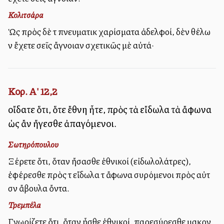
Κολιτσάρα
Ὡς πρὸς δὲ τὰ πνευματικὰ χαρίσματα ἀδελφοί, δὲν θέλω
νὰ ἔχετε σεῖς ἄγνοιαν σχετικῶς μὲ αὐτά·
Κορ. Α' 12,2
οἴδατε ὅτι, ὅτε ἔθνη ἦτε, πρὸς τὰ εἴδωλα τὰ ἄφωνα
ὡς ἂν ἤγεσθε ἀπαγόμενοι.
Σωτηρόπουλου
Ξέρετε ὅτι, ὅταν ἤσασθε ἐθνικοί (εἰδωλολάτρες),
ἐφέρεσθε πρὸς τὰ εἴδωλα τὰ ἄφωνα συρόμενοι πρὸς αὐτὰ
σὰν ἄβουλα ὄντα.
Τρεμπέλα
Γνωρίζετε ὅτι, ὅταν ἦσθε ἐθνικοί, παρεσύρεσθε μακρὰν