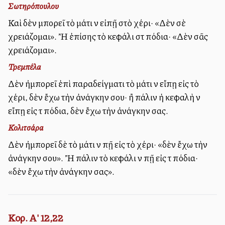
Σωτηρόπουλου
Καὶ δὲν μπορεῖ τὸ μάτι νὰ εἰπῇ στὸ χέρι· «Δὲν σὲ
χρειάζομαι». Ἢ ἐπίσης τὸ κεφάλι στὰ πόδια· «Δὲν σᾶς
χρειάζομαι».
Τρεμπέλα
Δὲν ἠμπορεῖ ἐπὶ παραδείγματι τὸ μάτι νὰ εἴπῃ εἰς τὸ
χέρι, δὲν ἔχω τὴν ἀνάγκην σου· ἢ πάλιν ἡ κεφαλὴ νὰ
εἴπῃ εἰς τὰ πόδια, δὲν ἔχω τὴν ἀνάγκην σας.
Κολιτσάρα
Δὲν ἠμπορεῖ δὲ τὸ μάτι νὰ πῇ εἰς τὸ χέρι· «δὲν ἔχω τὴν
ἀνάγκην σου». Ἢ πάλιν τὸ κεφάλι νὰ πῇ εἰς τὰ πόδια·
«δὲν ἔχω τὴν ἀνάγκην σας».
Κορ. Α' 12,22