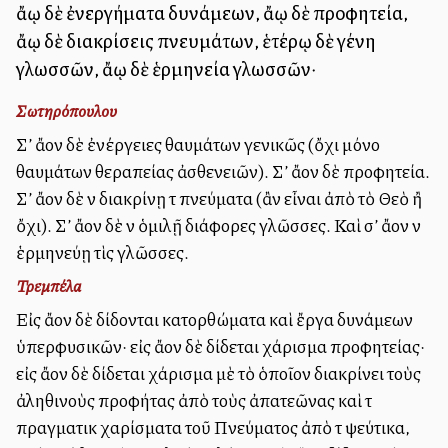
ἄλλῳ δὲ ἐνεργήματα δυνάμεων, ἄλλῳ δὲ προφητεία,
ἄλλῳ δὲ διακρίσεις πνευμάτων, ἑτέρῳ δὲ γένη
γλωσσῶν, ἄλλῳ δὲ ἑρμηνεία γλωσσῶν·
Σωτηρόπουλου
Σ’ ἄλλον δὲ ἐνέργειες θαυμάτων γενικῶς (ὄχι μόνο
θαυμάτων θεραπείας ἀσθενειῶν). Σ’ ἄλλον δὲ προφητεία.
Σ’ ἄλλον δὲ νὰ διακρίνῃ τὰ πνεύματα (ἂν εἶναι ἀπὸ τὸ Θεὸ ἢ
ὄχι). Σ’ ἄλλον δὲ νὰ ὁμιλῇ διάφορες γλῶσσες. Καὶ σ’ ἄλλον νὰ
ἑρμηνεύῃ τὶς γλῶσσες.
Τρεμπέλα
Εἰς ἄλλον δὲ δίδονται κατορθώματα καὶ ἔργα δυνάμεων
ὑπερφυσικῶν· εἰς ἄλλον δὲ δίδεται χάρισμα προφητείας·
εἰς ἄλλον δὲ δίδεται χάρισμα μὲ τὸ ὁποῖον διακρίνει τοὺς
ἀληθινοὺς προφήτας ἀπὸ τοὺς ἀπατεῶνας καὶ τὰ
πραγματικὰ χαρίσματα τοῦ Πνεύματος ἀπὸ τὰ ψεύτικα,