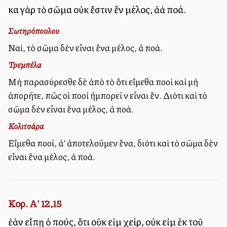
καὶ γὰρ τὸ σῶμα οὐκ ἔστιν ἓν μέλος, ἀλλὰ πολλά.
Σωτηρόπουλου
Ναί, τὸ σῶμα δὲν εἶναι ἕνα μέλος, ἀλλὰ πολλά.
Τρεμπέλα
Μὴ παρασύρεσθε δὲ ἀπὸ τὸ ὅτι εἴμεθα πολλοὶ καὶ μὴ
ἀπορῆτε, πῶς οἱ πολλοὶ ἠμπορεῖ νὰ εἶναι ἕν. Διότι καὶ τὸ
σῶμα δὲν εἶναι ἕνα μέλος, ἀλλὰ πολλά.
Κολιτσάρα
Εἴμεθα πολλοί, ἀλλ’ ἀποτελοῦμεν ἕνα, διότι καὶ τὸ σῶμα δὲν
εἶναι ἕνα μέλος, ἀλλὰ πολλά.
Κορ. Α' 12,15
ἐὰν εἴπῃ ὁ πούς, ὅτι οὐκ εἰμὶ χείρ, οὐκ εἰμὶ ἐκ τοῦ