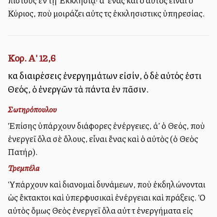
πιστοὺς ἐν τῇ Ἐκκλησίᾳ· ἀλλ’ ἕνας καὶ ὁ αὐτὸς εἶναι ὁ
Κύριος, ποὺ μοιράζει αὐτὰς τὰς ἐκκλησιστικὰς ὑπηρεσίας.
Κορ. Α' 12,6
καὶ διαιρέσεις ἐνεργημάτων εἰσίν, ὁ δὲ αὐτός ἐστι
Θεός, ὁ ἐνεργῶν τὰ πάντα ἐν πᾶσιν.
Σωτηρόπουλου
Ἐπίσης ὑπάρχουν διάφορες ἐνέργειες, ἀλλ’ ὁ Θεός, ποὺ
ἐνεργεῖ ὅλα σὲ ὅλους, εἶναι ἕνας καὶ ὁ αὐτὸς (ὁ Θεὸς
Πατήρ).
Τρεμπέλα
Ὑπάρχουν καὶ διανομαὶ δυνάμεων, ποὺ ἐκδηλώνονται
ὡς ἔκτακτοι καὶ ὑπερφυσικαὶ ἐνέργειαι καὶ πράξεις. Ὁ
αὐτὸς ὅμως Θεὸς ἐνεργεῖ ὅλα αὐτὰ τὰ ἐνεργήματα εἰς