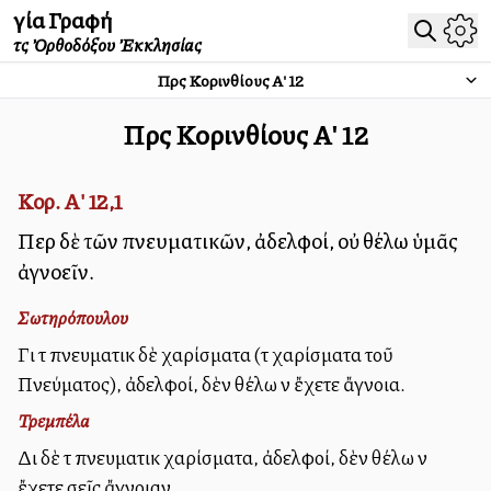
Ἁγία Γραφή
τῆς Ὀρθοδόξου Ἐκκλησίας
Πρὸς Κορινθίους Α'
12
Πρὸς Κορινθίους Α'
12
Κορ. Α' 12,1
Περὶ δὲ τῶν πνευματικῶν, ἀδελφοί, οὐ θέλω ὑμᾶς
ἀγνοεῖν.
Σωτηρόπουλου
Γιὰ τὰ πνευματικὰ δὲ χαρίσματα (τὰ χαρίσματα τοῦ
Πνεύματος), ἀδελφοί, δὲν θέλω νὰ ἔχετε ἄγνοια.
Τρεμπέλα
Διὰ δὲ τὰ πνευματικὰ χαρίσματα, ἀδελφοί, δὲν θέλω νὰ
ἔχετε σεῖς ἄγνοιαν.