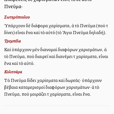
Πνεῦμα·
Σωτηρόπουλου
Ὑπάρχουν δὲ διάφορα χαρίσματα, ἀλλὰ τὸ Πνεῦμα (ποὺ τὰ
δίνει) εἶναι ἕνα καὶ τὸ αὐτό (τὸ Ἅγιο Πνεῦμα δηλαδή).
Τρεμπέλα
Καὶ ὑπάρχουν μὲν διανομαὶ διαφόρων χαρισμάτων, ἀλλὰ
τὸ Πνεῦμα, ποὺ διαιρεῖ καὶ διανέμει τὰ χαρίσματα, εἶναι
ἕνα καὶ τὸ αὐτό.
Κολιτσάρα
Τὸ Πνεῦμα δίδει χαρίσματα καὶ δωρεάς· ὑπάρχουν
βέβαια καταμερισμοὶ διαφόρων χαρισμάτων· ἀλλὰ τὸ
Πνεῦμα, ποὺ μοιράζει τὰ χαρίσματα, εἶναι ἕνα.