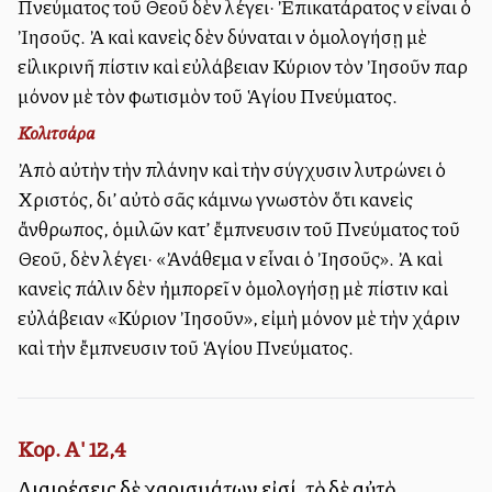
Πνεύματος τοῦ Θεοῦ δὲν λέγει· Ἐπικατάρατος νὰ εἶναι ὁ
Ἰησοῦς. Ἀλλὰ καὶ κανεὶς δὲν δύναται νὰ ὁμολογήσῃ μὲ
εἰλικρινῆ πίστιν καὶ εὐλάβειαν Κύριον τὸν Ἰησοῦν παρὰ
μόνον μὲ τὸν φωτισμὸν τοῦ Ἁγίου Πνεύματος.
Κολιτσάρα
Ἀπὸ αὐτὴν τὴν πλάνην καὶ τὴν σύγχυσιν λυτρώνει ὁ
Χριστός, δι’ αὐτὸ σᾶς κάμνω γνωστὸν ὅτι κανεὶς
ἄνθρωπος, ὁμιλῶν κατ’ ἔμπνευσιν τοῦ Πνεύματος τοῦ
Θεοῦ, δὲν λέγει· «Ἀνάθεμα νὰ εἶναι ὁ Ἰησοῦς». Ἀλλὰ καὶ
κανεὶς πάλιν δὲν ἠμπορεῖ νὰ ὁμολογήσῃ μὲ πίστιν καὶ
εὐλάβειαν «Κύριον Ἰησοῦν», εἰμὴ μόνον μὲ τὴν χάριν
καὶ τὴν ἔμπνευσιν τοῦ Ἁγίου Πνεύματος.
Κορ. Α' 12,4
Διαιρέσεις δὲ χαρισμάτων εἰσί, τὸ δὲ αὐτὸ