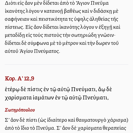
Διότι εἰς ἄλλον μὲν δίδεται ἀπὸ τὸ Ἅγιον Πνεῦμα
ἱκανότης λόγου νὰ κατανοῇ βαθέως καὶ νὰ διδάσκῃ μὲ
σαφήνειαν καὶ πειστικότητα τὰς ὑψηλὰς ἀληθείας τῆς
πίστεως. Εἰς ἄλλον δίδεται ἱκανότης λόγου νὰ ἐξηγῇ καὶ
μεταδίδῃ εἰς τοὺς πιστοὺς τὴν σωτηριώδη γνῶσιν·
δίδεται δὲ σύμφωνα μὲ τὸ μέτρον καὶ τὴν δωρεὰν τοῦ
αὐτοῦ Ἁγίου Πνεύματος.
Κορ. Α' 12,9
ἑτέρῳ δὲ πίστις ἐν τῷ αὐτῷ Πνεύματι, ἄλλῳ δὲ
χαρίσματα ἰαμάτων ἐν τῷ αὐτῷ Πνεύματι,
Σωτηρόπουλου
Σ’ ἄλλον δὲ πίστι (ὡς ἰδιαίτερο καὶ θαυματουργὸ χάρισμα)
ἀπὸ τὸ ἴδιο τὸ Πνεῦμα. Σ’ ἄλλον δὲ χαρίσματα θεραπείας