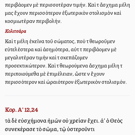
περιβάλλομεν μὲ περισσοτέραν τιμήν. Καὶ τὰ ἄσχημα μέλη
μας ἔχουν περισσότερον ἐξωτερικὸν στολισμὸν καὶ
κοσμιωτέραν περιβολήν.
Κολιτσάρα
Καὶ τὰ μέλη ἐκεῖνα τοῦ σώματος, ποὺ τὰ θεωροῦμεν
εὐτελέστερα καὶ ἀσημότερα, αὐτὰ τὰ περιβάλλομεν μὲ
μεγαλυτέραν τιμὴν καὶ τὰ σκεπάζομεν
προσεκτικώτερον. Καὶ τὰ θεωρούμενα ἄσχημα μέλη τὰ
περιποιούμεθα μὲ ἐπιμέλειαν, ὥστε νὰ ἔχουν
περισσότερον καὶ ὠραιότερον ἐξωτερικὸν στολισμόν.
Κορ. Α' 12,24
τὰ δὲ εὐσχήμονα ἡμῶν οὐ χρείαν ἔχει. ἀλλ’ ὁ Θεὸς
συνεκέρασε τὸ σῶμα, τῷ ὑστεροῦντι