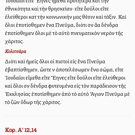
Ἰουδαῖοι εἴτε Ἕλληνες ἤμεθα προτήτερα κατὰ τὴν
ἐθνικότητα καὶ τὴν θρησκείαν· εἴτε δοῦλοι εἴτε
ἐλεύθεροι κατὰ τὴν κοινωνικήν μας θέσιν καὶ τάξιν. Καὶ
ὅλοι ἐποτίσθημεν ἕνα Πνεῦμα, διότι σὰν ἄλλα δένδρα
ἐποτίσθημεν ὅλοι μὲ τὸ αὐτὸ πνευματικὸν νερὸν τῆς
χάριτος.
Κολιτσάρα
Διότι καὶ ἡμεῖς ὅλοι οἱ πιστοὶ εἰς ἕνα Πνεῦμα
ἐβαπτίσθημεν, ὥστε νὰ ἀποτελέσωμεν ἕνα σῶμα, εἴτε
Ἰουδαῖοι εἴμεθα εἴτε Ἕλληνες εἴτε δοῦλοι εἴτε ἐλεύθεροι
καὶ ὅλοι σὰν δένδρα φυτευμένα εἰς τὸν παράδεισον τῆς
Ἐκκλησίας ἐποτίσθημεν ἀπὸ τὸ αὐτὸ Ἅγιον Πνεῦμα μὲ
τὸ ζῶν ὕδωρ τῆς χάριτος.
Κορ. Α' 12,14