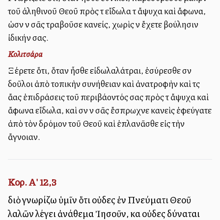
τοῦ ἀληθινοῦ Θεοῦ πρὸς τὰ εἴδωλα τὰ ἄψυχα καὶ ἄφωνα,
ὡσὰν νὰ σᾶς τραβοῦσε κανείς, χωρὶς νὰ ἔχετε βούλησιν
ἰδικήν σας.
Κολιτσάρα
Ξέρετε ὅτι, ὅταν ἦσθε εἰδωλαλάτραι, ἐσύρεσθε σὰν
δοῦλοι ἀπὸ τοπικὴν συνήθειαν καὶ ἀνατροφὴν καὶ τὰς
ἄλλας ἐπιδράσεις τοῦ περιβάλλοντός σας πρὸς τὰ ἄψυχα καὶ
ἄφωνα εἴδωλα, καὶ σὰν νὰ σᾶς ἔσπρωχνε κανεὶς ἐφεύγατε
ἀπὸ τὸν δρόμον τοῦ Θεοῦ καὶ ἐπλανᾶσθε εἰς τὴν
ἄγνοιαν.
Κορ. Α' 12,3
διὸ γνωρίζω ὑμῖν ὅτι οὐδεὶς ἐν Πνεύματι Θεοῦ
λαλῶν λέγει ἀνάθεμα Ἰησοῦν, καὶ οὐδεὶς δύναται