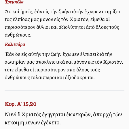
Τρεμπέλα
Ἀλλὰ καὶ ἡμεῖς, ἐὰν εἰς τὴν ζωὴν αὐτὴν ἔχωμεν στηρίξει
τὰς ἐλπίδας μας μόνον εἰς τὸν Χριστόν, εἴμεθα οἱ
περισσότερον ἄθλιοι καὶ ἀξιολύπητοι ἀπὸ ὅλους τοὺς
ἀνθρώπους.
Κολιτσάρα
Ἐὰν δὲ εἰς αὐτὴν τὴν ζωὴν ἔχωμεν ἐλπίσει διὰ τὴν
σωτηρίαν μας ἀποκλειστικὰ καὶ μόνον εἰς τὸν Χριστόν,
τότε εἴμεθα οἱ περισσότερον ἀπὸ ὅλους τοὺς
ἀνθρώπους ταλαίπωροι καὶ ἀξιοδάκρυτοι.
Κορ. Α' 15,20
Νυνὶ δὲ Χριστὸς ἐγήγερται ἐκ νεκρῶν, ἀπαρχὴ τῶν
κεκοιμημένων ἐγένετο.