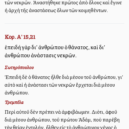
τῶν νεκρῶν. Ἀναστήθηκε πρῶτος ἀπὸ ὅλους καὶ ἔγινε
ἡ ἀρχὴ τῆς ἀναστάσεως ὅλων τῶν κοιμηθέντων.
Κορ. Α' 15,21
ἐπειδὴ γὰρ δι’ ἀνθρώπου ὁ θάνατος, καὶ δι’
ἀνθρώπου ἀνάστασις νεκρῶν.
Σωτηρόπουλου
Ἐπειδὴ δὲ ὁ θάνατος ἦλθε διὰ μέσου τοῦ ἀνθρώπου, γι’
αὐτὸ καὶ ἡ ἀνάστασι τῶν νεκρῶν ἔρχεται διὰ μέσου
ἀνθρώπου.
Τρεμπέλα
Περὶ αὐτοῦ δὲν πρέπει νὰ ἀμφιβάλλωμεν. Διότι, ἀφοῦ
διὰ μέσου ἀνθρώπου, τοῦ πρώτου Ἀδάμ, ποὺ παρέβη
τὴν θείαν ἐντολήν, ἦλθεν εἰς τὸ ἀνθρώπινον γένος ὁ