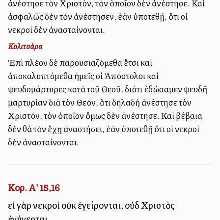
ἀνέστησε τὸν Χριστόν, τὸν ὁποῖον δὲν ἀνέστησε. Καὶ
ἀσφαλῶς δὲν τὸν ἀνέστησεν, ἐὰν ὑποτεθῇ, ὅτι οἱ
νεκροὶ δὲν ἀνασταίνονται.
Κολιτσάρα
Ἐπὶ πλέον δὲ παρουσιαζόμεθα ἔτσι καὶ
ἀποκαλυπτόμεθα ἡμεῖς οἱ Ἀπόστολοι καὶ
ψευδομάρτυρες κατὰ τοῦ Θεοῦ, διότι έδώσαμεν ψευδῆ
μαρτυρίαν διὰ τὸν Θεόν, ὅτι δηλαδὴ ἀνέστησε τὸν
Χριστόν, τὸν ὁποῖον ὅμως δὲν ἀνέστησε. Καὶ βέβαια
δὲν θὰ τὸν ἔχῃ ἀναστήσει, ἐὰν ὑποτεθῇ ὅτι οἱ νεκροὶ
δὲν ἀνασταίνονται.
Κορ. Α' 15,16
εἰ γὰρ νεκροὶ οὐκ ἐγείρονται, οὐδὲ Χριστὸς
ἐγήγερται.