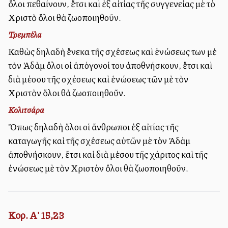
ὅλοι πεθαίνουν, ἔτσι καὶ ἐξ αἰτίας τῆς συγγενείας μὲ τὸ
Χριστὸ ὅλοι θὰ ζωοποιηθοῦν.
Τρεμπέλα
Καθὼς δηλαδὴ ἕνεκα τῆς σχέσεως καὶ ἑνώσεως των μὲ
τὸν Ἀδὰμ ὅλοι οἱ ἀπόγονοί του ἀποθνήσκουν, ἔτσι καὶ
διὰ μέσου τῆς σχέσεως καὶ ἑνώσεως τῶν μὲ τὸν
Χριστὸν ὅλοι θὰ ζωοποιηθοῦν.
Κολιτσάρα
Ὅπως δηλαδὴ ὅλοι οἱ ἄνθρωποι ἐξ αἰτίας τῆς
καταγωγῆς καὶ τῆς σχέσεως αὐτῶν μὲ τὸν Ἀδὰμ
ἀποθνήσκουν, ἔτσι καὶ διὰ μέσου τῆς χάριτος καὶ τῆς
ἐνώσεως μὲ τὸν Χριστὸν ὅλοι θὰ ζωοποιηθοῦν.
Κορ. Α' 15,23