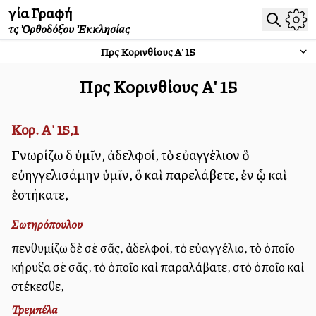
Ἁγία Γραφή
τῆς Ὀρθοδόξου Ἐκκλησίας
Πρὸς Κορινθίους Α'
15
Πρὸς Κορινθίους Α'
15
Κορ. Α' 15,1
Γνωρίζω δὲ ὑμῖν, ἀδελφοί, τὸ εὐαγγέλιον ὃ
εὐηγγελισάμην ὑμῖν, ὃ καὶ παρελάβετε, ἐν ᾧ καὶ
ἑστήκατε,
Σωτηρόπουλου
Ὑπενθυμίζω δὲ σὲ σᾶς, ἀδελφοί, τὸ εὐαγγέλιο, τὸ ὁποῖο
κήρυξα σὲ σᾶς, τὸ ὁποῖο καὶ παραλάβατε, στὸ ὁποῖο καὶ
στέκεσθε,
Τρεμπέλα