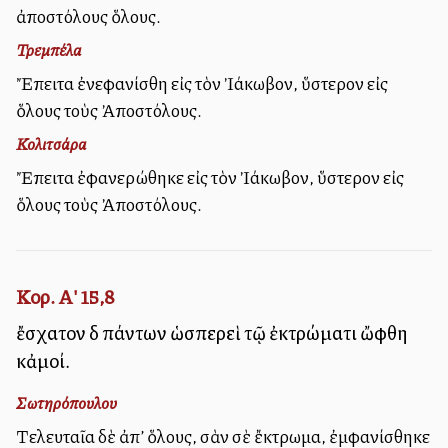
ἀποστόλους ὅλους.
Τρεμπέλα
Ἔπειτα ἐνεφανίσθη εἰς τὸν Ἰάκωβον, ὕστερον εἰς
ὅλους τοὺς Ἀποστόλους.
Κολιτσάρα
Ἔπειτα ἐφανερώθηκε εἰς τὸν Ἰάκωβον, ὕστερον εἰς
ὅλους τοὺς Ἀποστόλους.
Κορ. Α' 15,8
ἔσχατον δὲ πάντων ὡσπερεὶ τῷ ἐκτρώματι ὤφθη
κἀμοί.
Σωτηρόπουλου
Τελευταῖα δὲ ἀπ’ ὅλους, σὰν σὲ ἔκτρωμα, ἐμφανίσθηκε