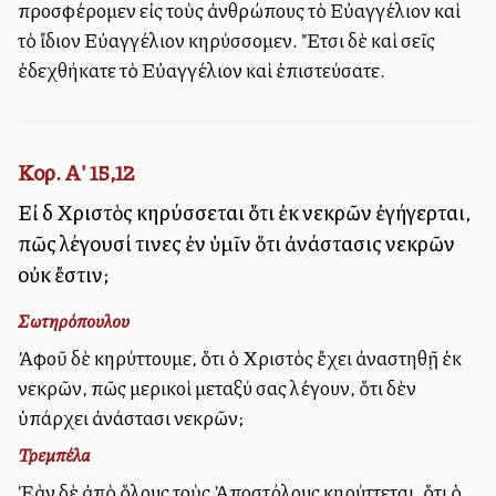
προσφέρομεν εἰς τοὺς ἀνθρώπους τὸ Εὐαγγέλιον καὶ
τὸ ἴδιον Εὐαγγέλιον κηρύσσομεν. Ἔτσι δὲ καὶ σεῖς
ἐδεχθήκατε τὸ Εὐαγγέλιον καὶ ἐπιστεύσατε.
Κορ. Α' 15,12
Εἰ δὲ Χριστὸς κηρύσσεται ὅτι ἐκ νεκρῶν ἐγήγερται,
πῶς λέγουσί τινες ἐν ὑμῖν ὅτι ἀνάστασις νεκρῶν
οὐκ ἔστιν;
Σωτηρόπουλου
Ἀφοῦ δὲ κηρύττουμε, ὅτι ὁ Χριστὸς ἔχει ἀναστηθῇ ἐκ
νεκρῶν, πῶς μερικοὶ μεταξύ σας λέγουν, ὅτι δὲν
ὑπάρχει ἀνάστασι νεκρῶν;
Τρεμπέλα
Ἐὰν δὲ ἀπὸ ὅλους τοὺς Ἀποστόλους κηρύττεται, ὅτι ὁ