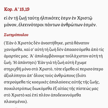
Κορ. Α' 15,19
εἰ ἐν τῇ ζωῇ ταύτῃ ἠλπικότες ἐσμὲν ἐν Χριστῷ
μόνον, ἐλεεινότεροι πάντων ἀνθρώπων ἐσμέν.
Σωτηρόπουλου
(Ἐὰν ὁ Χριστὸς δὲν ἀναστήθηκε, μετὰ θάνατον
χανόμεθα, καὶ σ’ αὐτὴ τὴ ζωὴ δὲν ἀπαλλασσόμεθα ἀπὸ τὶς
ἁμαρτίες μας. Ἀλλ’ ἀπολαμβάνουμε τοὐλάχιστον αὐτὴ τὴ
ζωή; Ἡ ἀπάντησι) Ἐὰν γιὰ τὴ ζωὴ αὐτὴ ἔχωμε
στηριχθῆ μόνο στὸ Χριστό, τότε εἴμεθα οἱ περισσότερο
ἀξιολύπητοι ἀπ’ ὅλους τοὺς ἀνθρώπους (διότι
στερούμεθα τὶς κοσμικὲς ἀπολαύσεις αὐτῆς τῆς ζωῆς,
ποικιλοτρόπως διωκόμεθα ἐξ αἰτίας τῆς πίστεώς μας
στὸ Χριστὸ καὶ ἐπὶ πλέον ἀποδεικνυόμεθα
πλανεμένοι).