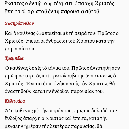
ἕκαστος δὲ ἐν τῷ ἰδίῳ τάγματι· ἀπαρχὴ Χριστός,
ἔπειτα οἱ Χριστοῦ ἐν τῇ παρουσίᾳ αὐτοῦ·
Σωτηρόπουλου
Καὶ ὁ καθένας ζωοποιεῖται μὲ τὴ σειρά του· Πρῶτος ὁ
Χριστός, ἔπειτα οἱ ἄνθρωποι τοῦ Χριστοῦ κατὰ τὴν
παρουσία του.
Τρεμπέλα
Ὁ καθένας δὲ εἰς τὸ τάγμα του. Πρῶτος ἀνεστήθη σὰν
πρώϊμος καρπὸς καὶ πρωτολοῦβι τῆς ἀναστάσεως ὁ
Χριστός. Ἔπειτα ὅσοι ἀνήκουν εἰς τὸν Χριστόν, θὰ
ἀναστηθοῦν κατὰ τὴν ἔνδοξον παρουσίαν του.
Κολιτσάρα
Ἀλλ’ ὁ καθένας μὲ τὴν σειράν του, πρῶτος δηλαδὴ σὰν
ἔνδοξος ἀπαρχὴ ὁ Χριστὸς καὶ ἔπειτα, κατὰ τὴν
μεγάλην ἡμέραν τῆς δευτέρας παρουσίας, θὰ