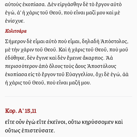
αὐτοὺς ἐκοπίασα. Δὲν εἰργάσθην δὲ τὸ ἔργον αὐτὸ
ἐγώ, ἀλλ’ ἡ χάρις τοῦ Θεοῦ, ποὺ εἶναι μαζί μου καὶ μὲ
ἐνίσχυε.
Κολιτσάρα
Σήμερον δὲ εἶμαι αὐτὸ ποὺ εἶμαι, δηλαδὴ Ἀπόστολος,
μὲ τὴν χάριν τοῦ Θεοῦ. Καὶ ἡ χάρις τοῦ Θεοῦ, ποὺ μοῦ
ἐδόθηκε, δὲν ἔγινε καὶ δὲν ἔμεινε ἄκαρπος. Ἀλλὰ
περισσότερον ἀπὸ ὅλους τοὺς ἄλλους Ἀποστόλους
ἐκοπίασα εἰς τὸ ἔργον τοῦ Εὐαγγελίου, ὄχι δὲ ἐγώ, ἀλλὰ
ἡ χάρις τοῦ Θεοῦ, ποὺ εἶναι μαζῆ μου.
Κορ. Α' 15,11
εἴτε οὖν ἐγὼ εἴτε ἐκεῖνοι, οὕτω κηρύσσομεν καὶ
οὕτως ἐπιστεύσατε.