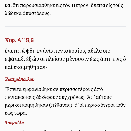
καὶ ὅτι παρουσιάσθηκε εἰς τὸν Πέτρον, ἔπειτα εἰς τοὺς
δώδεκα ἀποστόλους.
Κορ. Α' 15,6
ἔπειτα ὤφθη ἐπάνω πεντακοσίοις ἀδελφοῖς
ἐφάπαξ, ἐξ ὧν οἱ πλείους μένουσιν ἕως ἄρτι, τινὲς δὲ
καὶ ἐκοιμήθησαν·
Σωτηρόπουλου
Ἔπειτα ἐμφανίσθηκε σὲ περισσοτέρους ἀπὸ
πεντακοσίους ἀδελφοὺς συγχρόνως. Ἀπ’ αὐτοὺς
μερικοὶ κοιμήθηκαν (πέθαναν), ἀλλ’ οἱ περισσότεροι ζοῦν
ἕως τώρα.
Τρεμπέλα