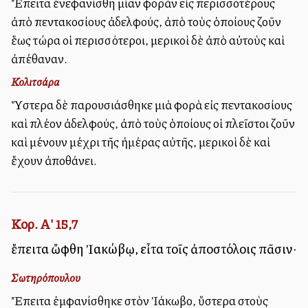
Ἔπειτα ἐνεφανίσθη μίαν φορὰν εἰς περισσοτέρους
ἀπὸ πεντακοσίους ἀδελφούς, ἀπὸ τοὺς ὁποίους ζοῦν
ἕως τώρα οἱ περισσότεροι, μερικοὶ δὲ ἀπὸ αὐτοὺς καὶ
ἀπέθαναν.
Κολιτσάρα
Ὕστερα δὲ παρουσιάσθηκε μιὰ φορὰ εἰς πεντακοσίους
καὶ πλέον ἀδελφούς, ἀπὸ τοὺς ὁποίους οἱ πλεῖστοι ζοῦν
καὶ μένουν μέχρι τῆς ἡμέρας αὐτῆς, μερικοὶ δὲ καὶ
ἔχουν ἀποθάνει.
Κορ. Α' 15,7
ἔπειτα ὤφθη Ἰακώβῳ, εἶτα τοῖς ἀποστόλοις πᾶσιν·
Σωτηρόπουλου
Ἔπειτα ἐμφανίσθηκε στὸν Ἰάκωβο, ὕστερα στοὺς