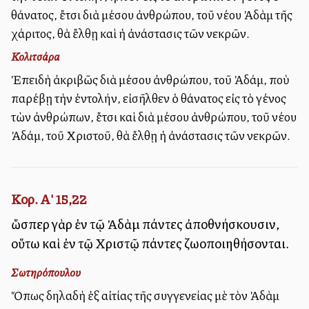
θάνατος, ἔτσι διὰ μέσου ἀνθρώπου, τοῦ νέου Ἀδὰμ τῆς
χάριτος, θὰ ἔλθῃ καὶ ἡ ἀνάστασις τῶν νεκρῶν.
Κολιτσάρα
Ἐπειδὴ ἀκριβῶς διὰ μέσου ἀνθρώπου, τοῦ Ἀδάμ, ποὺ
παρέβῃ τὴν ἐντολήν, εἰσῆλθεν ὁ θάνατος εἰς τὸ γένος
τὼν ἀνθρώπων, ἔτσι καὶ διὰ μέσου ἀνθρώπου, τοῦ νέου
Ἀδάμ, τοῦ Χριστοῦ, θὰ ἔλθῃ ἡ ἀνάστασις τῶν νεκρῶν.
Κορ. Α' 15,22
ὥσπερ γὰρ ἐν τῷ Ἀδὰμ πάντες ἀποθνήσκουσιν,
οὕτω καὶ ἐν τῷ Χριστῷ πάντες ζωοποιηθήσονται.
Σωτηρόπουλου
Ὅπως δηλαδὴ ἐξ αἰτίας τῆς συγγενείας μὲ τὸν Ἀδὰμ