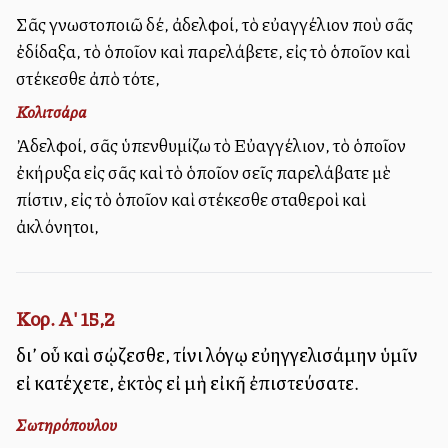
Σᾶς γνωστοποιῶ δέ, ἀδελφοί, τὸ εὐαγγέλιον ποὺ σᾶς
ἐδίδαξα, τὸ ὁποῖον καὶ παρελάβετε, εἰς τὸ ὁποῖον καὶ
στέκεσθε ἀπὸ τότε,
Κολιτσάρα
Ἀδελφοί, σᾶς ὑπενθυμίζω τὸ Εὐαγγέλιον, τὸ ὁποῖον
ἐκήρυξα εἰς σᾶς καὶ τὸ ὁποῖον σεῖς παρελάβατε μὲ
πίστιν, εἰς τὸ ὁποῖον καὶ στέκεσθε σταθεροὶ καὶ
ἀκλόνητοι,
Κορ. Α' 15,2
δι’ οὗ καὶ σῴζεσθε, τίνι λόγῳ εὐηγγελισάμην ὑμῖν
εἰ κατέχετε, ἐκτὸς εἰ μὴ εἰκῆ ἐπιστεύσατε.
Σωτηρόπουλου