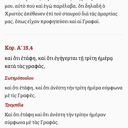
μου, αὐτὸ ποὺ καὶ ἐγὼ παρέλαβα, ὅτι δηλαδὴ ὁ
Χριστὸς ἀπέθανεν ἐπὶ τοῦ σταυροῦ διὰ τὰς ἁμαρτίας
μας, ὅπως εἶχαν προφητεύσει καὶ αἱ Γραφαί.
Κορ. Α' 15,4
καὶ ὅτι ἐτάφη, καὶ ὅτι ἐγήγερται τῇ τρίτη ἡμέρᾳ
κατὰ τὰς γραφάς,
Σωτηρόπουλου
καὶ ὅτι ἐτάφη, καὶ ὅτι ἀνέστη τὴν τρίτη ἡμέρα σύμφωνα
μὲ τὶς Γραφές,
Τρεμπέλα
Καὶ ὅτι ἐτάφη καὶ ὅτι ἀνέστη τὴν τρίτην ἡμέραν
σύμφωνα μὲ τὰς Γραφάς.