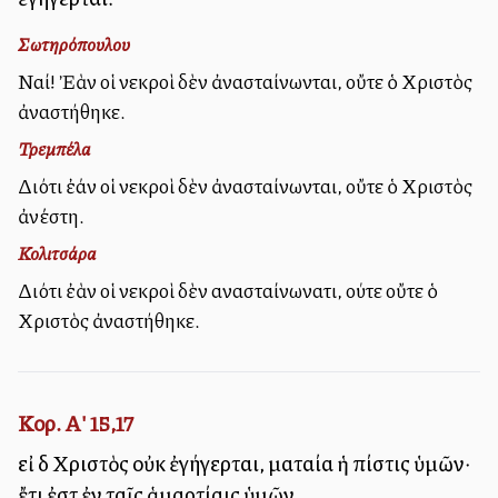
Σωτηρόπουλου
Ναί! Ἐὰν οἱ νεκροὶ δὲν ἀνασταίνωνται, οὔτε ὁ Χριστὸς
ἀναστήθηκε.
Τρεμπέλα
Διότι ἐάν οἱ νεκροὶ δὲν ἀνασταίνωνται, οὔτε ὁ Χριστὸς
ἀνέστη.
Κολιτσάρα
Διότι ἐὰν οἱ νεκροὶ δὲν ανασταίνωνατι, ούτε οὔτε ὁ
Χριστὸς ἀναστήθηκε.
Κορ. Α' 15,17
εἰ δὲ Χριστὸς οὐκ ἐγήγερται, ματαία ἡ πίστις ὑμῶν·
ἔτι ἐστὲ ἐν ταῖς ἁμαρτίαις ὑμῶν.