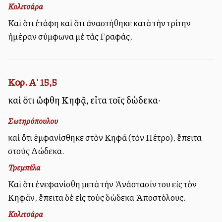
Κολιτσάρα
Καὶ ὅτι ἐτάφη καὶ ὅτι ἀναστήθηκε κατὰ τὴν τρίτην
ἡμέραν σύμφωνα μὲ τὰς Γραφάς,
Κορ. Α' 15,5
καὶ ὅτι ὤφθη Κηφᾷ, εἶτα τοῖς δώδεκα·
Σωτηρόπουλου
καὶ ὅτι ἐμφανίσθηκε στὸν Κηφᾶ (τὸν Πέτρο), ἔπειτα
στοὺς Δώδεκα.
Τρεμπέλα
Καὶ ὅτι ἐνεφανίσθη μετὰ τὴν Ἀνάστασίν του εἰς τὸν
Κηφᾶν, ἔπειτα δὲ εἰς τοὺς δώδεκα Ἀποστόλους.
Κολιτσάρα