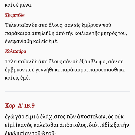
καὶ σὲ μένα.
Τρεμπέλα
Τελευταῖον δὲ ἀπὸ ὅλους, σὰν εἰς ἔμβρυον ποὺ
παράκαιρα ἀπεβλήθη ἀπὸ τὴν κοιλίαν τῆς μητρός του,
ἐνεφανίσθη καὶ εἰς ἑμέ.
Κολιτσάρα
Τελευταῖον δὲ ἀπὸ ὅλους σὰν σὲ ἐξάμβλωμα, σὰν σὲ
ἔμβρυον ποὺ γεννήθηκε παράκαιρα, παρουσιασθηκε
καὶ εἰς ἐμέ.
Κορ. Α' 15,9
ἐγὼ γάρ εἰμι ὁ ἐλάχιστος τῶν ἀποστόλων, ὃς οὐκ
εἰμὶ ἱκανὸς καλεῖσθαι ἀπόστολος, διότι ἐδίωξα τὴν
ἐκκλησίαν τοῦ Θεοῦ·