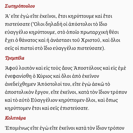
Σωτηρόπουλου
Ἀλλ’ εἴτε ἐγὼ εἴτε ἐκεῖνοι, ἔτσι κηρύττουμε καὶ ἔτσι
πιστεύσατε (Ὅλοι δηλαδὴ οἱ ἀπόστολοι τὸ ἴδιο
εὐαγγέλιο κηρύττουμε, στὸ ὁποῖο πρωταρχικὴ θέσι
ἔχει ὁ θάνατος καὶ ἡ ἀνάστασι τοῦ Χριστοῦ, καὶ ὅλοι
σεῖς οἱ πιστοὶ στὸ ἴδιο εὐαγγέλιο πιστεύσατε).
Τρεμπέλα
Ἀφοῦ λοιπὸν καὶ εἰς τοὺς ἄλλους Ἀποστόλους καὶ εἰς ἐμὲ
ἐνεφανίσθη ὁ Κύριος καὶ ὅλοι ἀπὸ ἐκεῖνον
ἀνεδείχθημεν Ἀπόστολοί του, εἴτε ἐγὼ ἀσκῶ τὸ
ἀποστολικὸν ἔργον, εἴτε ἐκεῖνοι, κατὰ τὸν ἴδιον τρόπον
καὶ τὸ αὐτὸ Εὐαγγέλιον κηρύττομεν ὅλοι, καὶ ὅπως
κηρύττομεν ἔτσι καὶ σεῖς ἐπιστεύσατε.
Κολιτσάρα
Ἐπομένως εἴτε ἐγὼ εἴτε ἐκεῖνοι κατὰ τὸν ἴδιον τρόπον