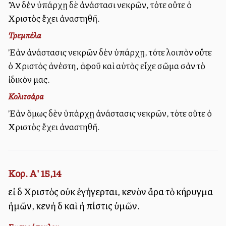
Ἂν δὲν ὑπάρχῃ δὲ ἀνάστασι νεκρῶν, τότε οὔτε ὁ
Χριστὸς ἔχει ἀναστηθῆ.
Τρεμπέλα
Ἐὰν ἀνάστασις νεκρῶν δὲν ὑπάρχῃ, τότε λοιπὸν οὔτε
ὁ Χριστὸς ἀνέστη, ἀφοῦ καὶ αὐτὸς εἶχε σῶμα σὰν τὸ
ἰδικόν μας.
Κολιτσάρα
Ἐὰν ὅμως δὲν ὑπάρχῃ ἀνάστασις νεκρῶν, τότε οὔτε ὁ
Χριστὸς ἔχει ἀναστηθῆ.
Κορ. Α' 15,14
εἰ δὲ Χριστὸς οὐκ ἐγήγερται, κενὸν ἄρα τὸ κήρυγμα
ἡμῶν, κενὴ δὲ καὶ ἡ πίστις ὑμῶν.