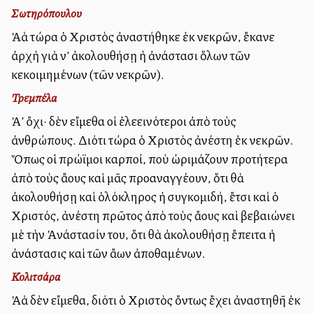
Σωτηρόπουλου
Ἀλλὰ τώρα ὁ Χριστὸς ἀναστήθηκε ἐκ νεκρῶν, ἔκανε
ἀρχὴ γιὰ ν’ ἀκολουθήσῃ ἡ ἀνάστασι ὅλων τῶν
κεκοιμημένων (τῶν νεκρῶν).
Τρεμπέλα
Ἀλλ’ ὄχι· δὲν εἴμεθα οἱ ἐλεεινότεροι ἀπὸ τοὺς
ἀνθρώπους. Διότι τώρα ὁ Χριστὸς ἀνέστη ἐκ νεκρῶν.
Ὅπως οἱ πρώϊμοι καρποί, ποὺ ὠριμάζουν προτήτερα
ἀπὸ τοὺς ἄλλους καὶ μᾶς προαναγγέλλουν, ὅτι θὰ
ἀκολουθήσῃ καὶ ὁλόκληρος ἡ συγκομιδή, ἔτσι καὶ ὁ
Χριστός, ἀνέστη πρῶτος ἀπὸ τοὺς ἄλλους καὶ βεβαιώνει
μὲ τὴν Ἀνάστασίν του, ὅτι θὰ ἀκολουθήσῃ ἔπειτα ἡ
ἀνάστασις καὶ τῶν ἄλλων ἀποθαμένων.
Κολιτσάρα
Ἀλλὰ δὲν εἴμεθα, διότι ὁ Χριστὸς ὄντως ἔχει ἀναστηθῆ ἐκ