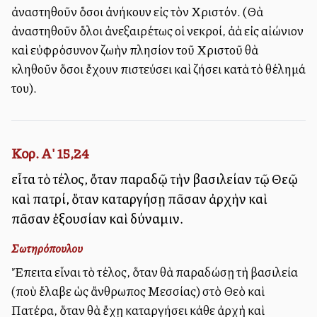
ἀναστηθοῦν ὅσοι ἀνήκουν εἰς τὸν Χριστόν. (Θὰ
ἀναστηθοῦν ὅλοι ἀνεξαιρέτως οἱ νεκροί, ἀλλὰ εἰς αἰώνιον
καὶ εὐφρόσυνον ζωὴν πλησίον τοῦ Χριστοῦ θὰ
κληθοῦν ὅσοι ἔχουν πιστεύσει καὶ ζήσει κατὰ τὸ θέλημά
του).
Κορ. Α' 15,24
εἶτα τὸ τέλος, ὅταν παραδῷ τὴν βασιλείαν τῷ Θεῷ
καὶ πατρί, ὅταν καταργήσῃ πᾶσαν ἀρχὴν καὶ
πᾶσαν ἐξουσίαν καὶ δύναμιν.
Σωτηρόπουλου
Ἔπειτα εἶναι τὸ τέλος, ὅταν θὰ παραδώσῃ τὴ βασιλεία
(ποὺ ἔλαβε ὡς ἄνθρωπος Μεσσίας) στὸ Θεὸ καὶ
Πατέρα, ὅταν θὰ ἔχῃ καταργήσει κάθε ἀρχὴ καὶ