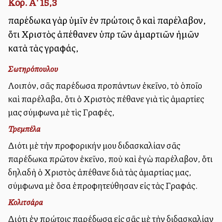
Κορ. Α' 15,3
παρέδωκα γὰρ ὑμῖν ἐν πρώτοις ὃ καὶ παρέλαβον,
ὅτι Χριστὸς ἀπέθανεν ὑπὲρ τῶν ἁμαρτιῶν ἡμῶν
κατὰ τὰς γραφάς,
Σωτηρόπουλου
Λοιπόν, σᾶς παρέδωσα προπάντων ἐκεῖνο, τὸ ὁποῖο
καὶ παρέλαβα, ὅτι ὁ Χριστὸς πέθανε γιὰ τὶς ἁμαρτίες
μας σύμφωνα μὲ τὶς Γραφές,
Τρεμπέλα
Διότι μὲ τὴν προφορικήν μου διδασκαλίαν σᾶς
παρέδωκα πρῶτον ἐκεῖνο, ποὺ καὶ ἐγὼ παρέλαβον, ὅτι
δηλαδὴ ὁ Χριστὸς ἀπέθανε διὰ τὰς ἁμαρτίας μας,
σύμφωνα μὲ ὅσα ἐπροφητεύθησαν εἰς τὰς Γραφάς.
Κολιτσάρα
Διότι ἐν πρώτοις παρέδωσα εἰς σᾶς μὲ τὴν διδασκαλίαν