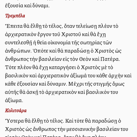
ἐξουσία καὶ δύναμι.
Τρεμπέλα
Ἔπειτα θὰ ἔλθῃ τὸ τέλος, ὅταν τελείωσῃ πλέον τὸ
ἀρχιερατικὸν ἔργον τοῦ Χριστοῦ καὶ θὰ ἔχῃ
συντελεσθῇ ἡ θεία οἰκονομία τῆς σωτηρίας τῶν
ἀνθρώπων. Ὁπότε καὶ θὰ παραδώσῃ ὁ Χριστὸς ὡς
ἄνθρωπος τὴν βασιλείαν εἰς τὸν Θεὸν καὶ Πατέρα.
Τότε πλέον θὰ ἔχῃ καταργήσει ὁ Χριστὸς μὲ τὸ
βασιλικὸν καὶ ἀρχιερατικὸν ἀξίωμά του κάθε ἀρχὴν καὶ
κάθε ἐξουσίαν καὶ δύναμιν. Μέχρι τῆς στιγμῆς ὅμως
αὐτῆς θὰ ἀσκῇ τὸ ἀρχιερατικὸν καὶ βασιλικόν του
ἀξίωμα.
Κολιτσάρα
Ὕστερα θὰ ἔλθῃ τὸ τέλος. Καὶ τότε θὰ παραδώσῃ ὁ
Χριστὸς ὡς ἄνθρωπος τὴν μεσσιανικὴν βασιλείαν του