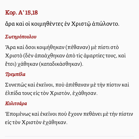
Κορ. Α' 15,18
ἄρα καὶ οἱ κοιμηθέντες ἐν Χριστῷ ἀπώλοντο.
Σωτηρόπουλου
Ἄρα καὶ ὅσοι κοιμήθηκαν (πέθαναν) μὲ πίστι στὸ
Χριστὸ (δὲν ἀπαλλάχθηκαν ἀπὸ τὶς ἁμαρτίες τους, καὶ
ἔτσι) χάθηκαν (καταδικάσθηκαν).
Τρεμπέλα
Συνεπῶς καὶ ἐκεῖνοι, ποὺ ἀπέθαναν μὲ τὴν πίστιν καὶ
ἐλπίδα τους εἰς τὸν Χριστόν, ἐχάθησαν.
Κολιτσάρα
Ἐπομένως καὶ ἐκεῖνοι ποὺ ἔχουν πεθάνει μὲ τὴν πίστιν
εἰς τὸν Χριστὸν ἐχάθηκαν.