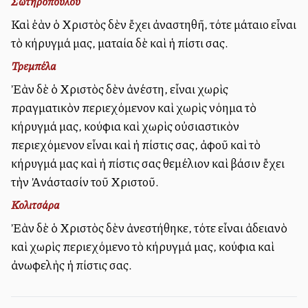
Σωτηρόπουλου
Καὶ ἐὰν ὁ Χριστὸς δὲν ἔχει ἀναστηθῆ, τότε μάταιο εἶναι
τὸ κήρυγμά μας, ματαία δὲ καὶ ἡ πίστι σας.
Τρεμπέλα
Ἐὰν δὲ ὁ Χριστὸς δὲν ἀνέστη, εἶναι χωρὶς
πραγματικὸν περιεχόμενον καὶ χωρὶς νόημα τὸ
κήρυγμά μας, κούφια καὶ χωρὶς οὐσιαστικὸν
περιεχόμενον εἶναι καὶ ἡ πίστις σας, ἀφοῦ καὶ τὸ
κήρυγμά μας καὶ ἡ πίστις σας θεμέλιον καὶ βάσιν ἔχει
τὴν Ἀνάστασίν τοῦ Χριστοῦ.
Κολιτσάρα
Ἐὰν δὲ ὁ Χριστὸς δὲν ἀνεστήθηκε, τότε εἶναι ἀδειανὸ
καὶ χωρὶς περιεχόμενο τὸ κήρυγμά μας, κούφια καὶ
ἀνωφελὴς ἡ πίστις σας.