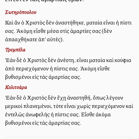
Σωτηρόπουλου
Καὶ ἂν ὁ Χριστὸς δὲν ἀναστήθηκε, ματαία εἶναι ἡ πίστι
σας. Ἀκόμη εἶσθε μέσα στὶς ἁμαρτίες σας (δὲν
ἀπαλλαχθήκατε ἀπ’ αὐτές).
Τρεμπέλα
Ἐὰν δὲ ὁ Χριστὸς δὲν ἀνέστη, εἶναι ματαία καὶ κούφια
ἀπὸ περιεχόμενον ἡ πίστις σας. Ἀκόμη εἶσθε
βυθισμένοι εἰς τὰς ἁμαρτίας σας.
Κολιτσάρα
Ἐὰν δὲ ὁ Χριστὸς δὲν ἔχῃ ἀναστηθῆ, ὅπως λέγουν
μερικοὶ πλανεμένοι, τότε εἶναι χωρὶς περιεχόμενον καὶ
ἐντελῶς ἀνωφελὴς ἡ πίστις σας. Εἶσθε ἀκόμα
βυθισμένοι εἰς τὰς ἁμαρτίας σας.