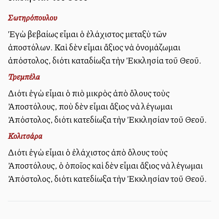
Σωτηρόπουλου
Ἐγὼ βεβαίως εἶμαι ὁ ἐλάχιστος μεταξὺ τῶν
ἀποστόλων. Καὶ δὲν εἶμαι ἄξιος νὰ ὀνομάζωμαι
ἀπόστολος, διότι καταδίωξα τὴν Ἐκκλησία τοῦ Θεοῦ.
Τρεμπέλα
Διότι ἐγὼ εἶμαι ὁ πιὸ μικρὸς ἀπὸ ὅλους τοὺς
Ἀποστόλους, ποὺ δὲν εἶμαι ἄξιος νὰ λέγωμαι
Ἀπόστολος, διότι κατεδίωξα τὴν Ἐκκλησίαν τοῦ Θεοῦ.
Κολιτσάρα
Διότι ἐγὼ εἶμαι ὁ ἐλάχιστος ἀπὸ ὅλους τοὺς
Ἀποστόλους, ὁ ὁποῖος καὶ δὲν εἶμαι ἄξιος νὰ λέγωμαι
Ἀπόστολος, διότι κατεδίωξα τὴν Ἐκκλησίαν τοῦ Θεοῦ.