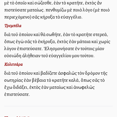
μὲ τὸ ὁποῖο καὶ σώζεσθε, ἐὰν τὸ κρατῆτε, ἐκτὸς ἂν
πιστεύσατε ματαίως. Ὑπενθυμίζω μὲ ποιὸ λόγο (μὲ ποιό
περιεχόμενο) σᾶς κήρυξα τὸ εὐαγγέλιο.
Τρεμπέλα
διὰ τοῦ ὁποίου καὶ θὰ σωθῆτε, ἐὰν τὸ κρατῆτε στερεά,
ὅπως ἐγὼ σᾶς τὸ ἐκήρυξα, ἐκτὸς ἐὰν μάταια καὶ χωρὶς
λόγον ἐπιστεύσατε. Ἐλησμονήσατε ἐν τούτοις μίαν
οὐσιώδη ἀλήθειαν τοῦ εὐαγγελίου μου τούτου.
Κολιτσάρα
διὰ τοῦ ὁποίου καὶ βαδίζετε ἀσφαλῶς τὸν δρόμον τῆς
σωτηρίας ἐὰν βέβαια τὸ κρατῆτε καλά, ὅπως σᾶς τὸ
ἔχω διδάξει, ἐκτὸς ἐὰν ματαίως καὶ ἀνωφελῶς
ἐπιστεύσατε.