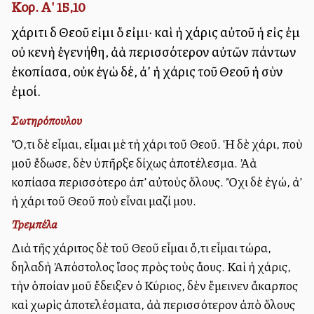
Κορ. Α' 15,10
χάριτι δὲ Θεοῦ εἰμι ὅ εἰμι· καὶ ἡ χάρις αὐτοῦ ἡ εἰς ἐμὲ
οὐ κενὴ ἐγενήθη, ἀλλὰ περισσότερον αὐτῶν πάντων
ἐκοπίασα, οὐκ ἐγὼ δέ, ἀλλ’ ἡ χάρις τοῦ Θεοῦ ἡ σὺν
ἐμοί.
Σωτηρόπουλου
Ὅ,τι δὲ εἶμαι, εἶμαι μὲ τὴ χάρι τοῦ Θεοῦ. Ἡ δὲ χάρι, ποὺ
μοῦ ἔδωσε, δὲν ὑπῆρξε δίχως ἀποτέλεσμα. Ἀλλὰ
κοπίασα περισσότερο ἀπ’ αὐτοὺς ὅλους. Ὄχι δὲ ἐγώ, ἀλλ’
ἡ χάρι τοῦ Θεοῦ ποὺ εἶναι μαζί μου.
Τρεμπέλα
Διὰ τῆς χάριτος δὲ τοῦ Θεοῦ εἶμαι ὅ,τι εἶμαι τώρα,
δηλαδὴ Ἀπόστολος ἴσος πρὸς τοὺς ἄλλους. Καὶ ἡ χάρις,
τὴν ὁποίαν μοῦ ἔδειξεν ὁ Κύριος, δὲν ἔμεινεν ἄκαρπος
καὶ χωρὶς ἀποτελέσματα, ἀλλὰ περισσότερον ἀπὸ ὅλους