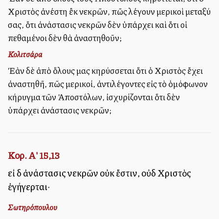
Χριστὸς ἀνέστη ἒκ νεκρῶν, πῶς λέγουν μερικοὶ μεταξύ
σας, ὅτι ἀνάστασις νεκρῶν δὲν ὑπάρχει καὶ ὅτι οἱ
πεθαμένοι δὲν θὰ ἀναστηθοῦν;
Κολιτσάρα
Ἐὰν δὲ ἀπὸ ὅλους μας κηρύσσεται ὅτι ὁ Χριστὸς ἔχει
ἀναστηθῆ, πῶς μερικοί, ἀντιλέγοντες εἰς τὸ ὁμόφωνον
κήρυγμα τῶν Ἀποστόλων, ἰσχυρίζονται ὅτι δὲν
ὑπάρχει ἀνάστασις νεκρῶν;
Κορ. Α' 15,13
εἰ δὲ ἀνάστασις νεκρῶν οὐκ ἔστιν, οὐδὲ Χριστὸς
ἐγήγερται·
Σωτηρόπουλου