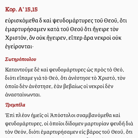
Κορ. Α' 15,15
εὑρισκόμεθα δὲ καὶ ψευδομάρτυρες τοῦ Θεοῦ, ὅτι
ἐμαρτυρήσαμεν κατὰ τοῦ Θεοῦ ὅτι ἤγειρε τὸν
Χριστόν, ὃν οὐκ ἤγειρεν, εἴπερ ἄρα νεκροὶ οὐκ
ἐγείρονται·
Σωτηρόπουλου
Καταντοῦμε δὲ καὶ ψευδομάρτυρες ὡς πρὸς τὸ Θεό,
διότι εἴπαμε γιὰ τὸ Θεό, ὅτι ἀνέστησε τὸ Χριστό, τὸν
ὁποῖο δὲν ἀνέστησε, ἐὰν βεβαίως οἱ νεκροὶ δὲν
ἀνασταίνωνται.
Τρεμπέλα
Ἐπὶ πλέον ἡμεῖς οἱ Ἀπόστολοι συλλαμβανόμεθα καὶ
ψευδομάρτυρες, οἱ ὁποῖοι δίδομεν μαρτυρίαν ψευδῆ διὰ
τὸν Θεόν, διότι ἐμαρτυρήσαμεν εἰς βάρος τοῦ Θεοῦ, ὅτι