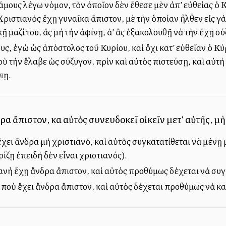
άμους λέγω νόμον, τὸν ὁποῖον δὲν ἔθεσε μὲν ἀπ’ εὐθείας ὁ Κ
ιστιανὸς ἔχῃ γυναῖκα ἄπιστον, μὲ τὴν ὁποίαν ἦλθεν εἰς γά
ῇ μαζί του, ἂς μὴ τὴν ἀφίνῃ, ἀλλ’ ἂς ἑξακολουθῇ νὰ τὴν ἔχῃ σ
μους, ἐγὼ ὡς ἀπόστολος τοῦ Κυρίου, καὶ ὄχι κατ’ εὐθεῖαν ὁ 
οὺ τὴν ἔλαβε ὡς σύζυγον, πρὶν καὶ αὐτὸς πιστεύσῃ, καὶ αὐτ
πῃ.
νδρα ἄπιστον, καὶ αὐτὸς συνευδοκεῖ οἰκεῖν μετ’ αὐτῆς, μ
ει ἄνδρα μὴ χριστιανό, καὶ αὐτὸς συγκατατίθεται νὰ μένῃ μα
ίζῃ ἐπειδὴ δὲν εἶναι χριστιανός).
ανὴ ἔχῃ ἄνδρα ἄπιστον, καὶ αὐτὸς προθύμως δέχεται νὰ συγκ
 ποὺ ἔχει ἄνδρα ἄπιστον, καὶ αὐτὸς δέχεται προθύμως νὰ κα