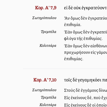
Κορ. Α' 7,9
εἰ δὲ οὐκ ἐγκρατεύον
Σωτηρόπουλου
Ἂν ὅμως δὲν ἐγκρατεύοντ
ἐπιθυμία.
Τρεμπέλα
Ἐὰν ὅμως δὲν ἐγκρατεύων
φλόγα τῆς ἐπιθυμίας.
Κολιτσάρα
Ἐὰν ὅμως δὲν αἰσθάνωντ
προχωρήσουν εἰς γάμον.
ἐπιθυμίας.
Κορ. Α' 7,10
τοῖς δὲ γεγαμηκόσι πα
Σωτηρόπουλου
Στοὺς δὲ ἐγγάμους δίνω 
Τρεμπέλα
Εἰς ἐκείνους δέ, ποὺ ἔχ
Κολιτσάρα
Εἰς ἐκείνους δὲ οἱ ὁποῖ