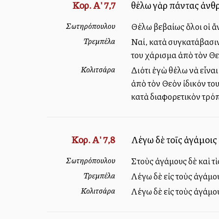
Κορ. Α' 7,7
θέλω γὰρ πάντας ἀνθρώ
Σωτηρόπουλου
Θέλω βεβαίως ὅλοι οἱ ἄνθ
Τρεμπέλα
Ναί, κατὰ συγκατάβασιν.
του χάρισμα ἀπὸ τὸν Θεό
Κολιτσάρα
Διότι ἐγὼ θέλω νὰ εἶναι
ἀπὸ τὸν Θεὸν ἰδικόν του 
κατὰ διαφορετικὸν τρό
Κορ. Α' 7,8
Λέγω δὲ τοῖς ἀγάμοις 
Σωτηρόπουλου
Στοὺς ἀγάμους δὲ καὶ τὶ
Τρεμπέλα
Λέγω δὲ εἰς τοὺς ἀγάμου
Κολιτσάρα
Λέγω δὲ εἰς τοὺς ἀγάμου