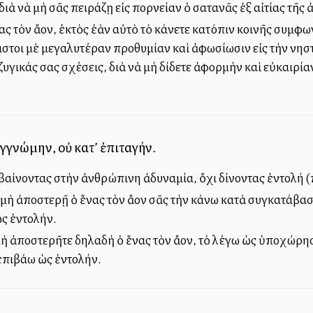
διὰ νὰ μὴ σᾶς πειράζῃ εἰς πορνείαν ὁ σατανᾶς ἐξ αἰτίας τῆς 
ς τὸν ἄλλον, ἐκτὸς ἐὰν αὐτὸ τὸ κάνετε κατόπιν κοινῆς συμφ
στοι μὲ μεγαλυτέραν προθυμίαν καὶ ἀφωσίωσιν εἰς τὴν νηστ
υγικάς σας σχέσεις, διὰ νὰ μὴ δίδετε ἀφορμὴν καὶ εὐκαιρίαν
υγγνώμην, οὐ κατ’ ἐπιταγήν.
αίνοντας στὴν ἀνθρώπινη ἀδυναμία, ὄχι δίνοντας ἐντολή (
 μὴ ἀποστερῇ ὁ ἕνας τὸν ἄλλον σᾶς τὴν κάνω κατὰ συγκατάβα
ὡς ἐντολήν.
μὴ ἀποστερῆτε δηλαδὴ ὁ ἕνας τὸν ἄλλον, τὸ λέγω ὡς ὑποχώρη
πιβάλλω ὡς ἐντολήν.