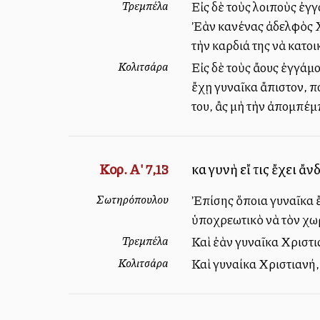
Τρεμπέλα
Εἰς δὲ τοὺς λοιποὺς ἐγγ
Ἐὰν κανένας ἀδελφὸς Χρ
τὴν καρδιά της νὰ κατοικ
Κολιτσάρα
Εἰς δὲ τοὺς ἄλλους ἐγγά
ἔχῃ γυναῖκα ἄπιστον, π
του, ἂς μὴ τὴν ἀπομπέμ
Κορ. Α' 7,13
καὶ γυνὴ εἴ τις ἔχει ἄ
Σωτηρόπουλου
Ἐπίσης ὅποια γυναῖκα ἔχ
ὑποχρεωτικὸ νὰ τὸν χωρ
Τρεμπέλα
Καὶ ἐὰν γυναῖκα Χριστι
Κολιτσάρα
Καὶ γυναίκα Χριστιανή,