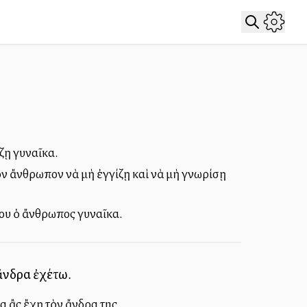
ίζῃ γυναῖκα.
τὸν ἄνθρωπον νὰ μὴ ἐγγίζῃ καὶ νὰ μὴ γνωρίσῃ
λου ὁ ἄνθρωπος γυναῖκα.
 ἄνδρα ἐχέτω.
ία ἂς ἔχῃ τὸν ἄνδρα της.