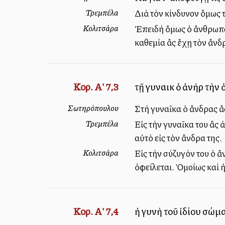
Τρεμπέλα
Διὰ τὸν κίνδυνον ὅμως τ
Κολιτσάρα
Ἐπειδὴ ὅμως ὁ ἄνθρωπος
καθεμία ἂς ἔχῃ τὸν ἄνδ
Κορ. Α' 7,3
τῇ γυναικὶ ὁ ἀνὴρ τὴν
Σωτηρόπουλου
Στὴ γυναῖκα ὁ ἄνδρας ἂ
Τρεμπέλα
Εἰς τὴν γυναῖκα του ἂς 
αὐτὸ εἰς τὸν ἄνδρα της.
Κολιτσάρα
Εἰς τὴν σύζυγόν του ὁ ἄ
ὀφείλεται. Ὁμοίως καὶ ἡ
Κορ. Α' 7,4
ἡ γυνὴ τοῦ ἰδίου σώματ