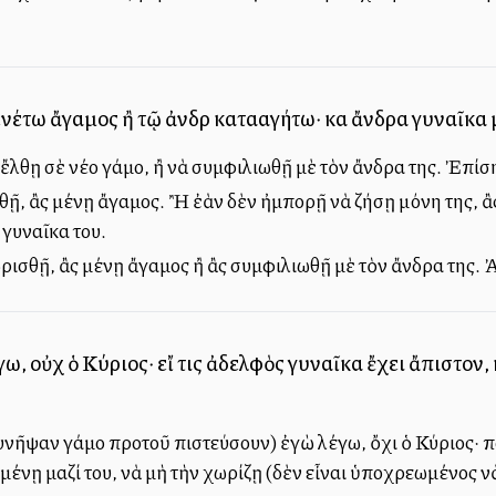
ενέτω ἄγαμος ἢ τῷ ἀνδρὶ καταλλαγήτω· καὶ ἄνδρα γυναῖκα
 ἔλθῃ σὲ νέο γάμο, ἢ νὰ συμφιλιωθῇ μὲ τὸν ἄνδρα της. Ἐπίση
ῇ, ἂς μένῃ ἄγαμος. Ἢ ἐὰν δὲν ἠμπορῇ νὰ ζήσῃ μόνη της, ἂς 
 γυναῖκα του.
σθῇ, ἂς μένῃ ἄγαμος ἢ ἂς συμφιλιωθῇ μὲ τὸν ἄνδρα της. Ἀλλ
γω, οὐχ ὁ Κύριος· εἴ τις ἀδελφὸς γυναῖκα ἔχει ἄπιστον,
 συνῆψαν γάμο προτοῦ πιστεύσουν) ἐγὼ λέγω, ὄχι ὁ Κύριος· Ὅ
μένῃ μαζί του, νὰ μὴ τὴν χωρίζῃ (δὲν εἶναι ὑποχρεωμένος νὰ