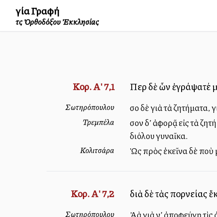
Ἁγία Γραφή
τῆς Ὀρθοδόξου Ἐκκλησίας
Κορ. Α' 7,1
Περὶ δὲ ὧν ἐγράψατέ 
Σωτηρόπουλου
Ὅσο δὲ γιὰ τὰ ζητήματα,
Τρεμπέλα
Ὅσον δ’ ἀφορᾷ εἰς τὰ ζη
διόλου γυναῖκα.
Κολιτσάρα
Ὡς πρὸς ἐκεῖνα δὲ ποὺ 
Κορ. Α' 7,2
διὰ δὲ τὰς πορνείας ἕ
Σωτηρόπουλου
Ἀλλὰ γιὰ ν’ ἀποφεύγῃ τὶ