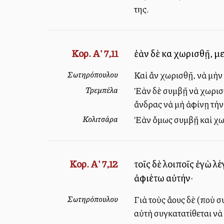
της.
Κορ. Α' 7,11
ἐὰν δὲ καὶ χωρισθῇ, μ
Σωτηρόπουλου
Καὶ ἂν χωρισθῇ, νὰ μὴν
Τρεμπέλα
Ἐὰν δὲ συμβῇ νὰ χωρισθ
ἄνδρας νὰ μὴ ἀφίνῃ τὴν
Κολιτσάρα
Ἐὰν ὅμως συμβῇ καὶ χωρι
Κορ. Α' 7,12
τοῖς δὲ λοιποῖς ἐγὼ λέ
ἀφιέτω αὐτήν·
Σωτηρόπουλου
Γιὰ τοὺς ἄλλους δὲ (ποὺ
αὐτὴ συγκατατίθεται νὰ 