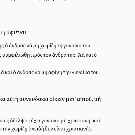
 μὴ ἀφιέναι.
ς ὁ ἄνδρας νὰ μὴ χωρίζῃ τὴ γυναῖκα του.
συμφιλιωθῇ πρὸς τὸν ἄνδρα της. Ἀλλὰ καὶ ὁ
ὰ καὶ ὁ ἄνδρας νὰ μὴ ἀφίνῃ τὴν γυναίκα του.
 καὶ αὐτὴ συνευδοκεῖ οἰκεῖν μετ’ αὐτοῦ, μὴ
ποιος ἀδελφὸς ἔχει γυναῖκα μὴ χριστιανή, καὶ
 τὴν χωρίζῃ ἐπειδὴ δὲν εἶναι χριστιανή).