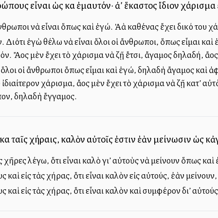
πους εἶναι ὡς καὶ ἐμαυτόν· ἀλλ’ ἕκαστος ἴδιον χάρισμα 
ρωποι νὰ εἶναι ὅπως καὶ ἐγώ. Ἀλλὰ καθένας ἔχει δικό του χάρισμ
 Διότι ἐγὼ θέλω νὰ εἶναι ὅλοι οἱ ἄνθρωποι, ὅπως εἶμαι καὶ ἑ
ν. Ἄλλος μὲν ἔχει τὸ χάρισμα νὰ ζῇ ἔτσι, ἄγαμος δηλαδή, ἄλλ
 ὅλοι οἱ ἄνθρωποι ὅπως εἶμαι καὶ ἐγώ, δηλαδὴ ἄγαμος καὶ ἀφω
ἰδιαίτερον χάρισμα, ἄλλος μὲν ἔχει τὸ χάρισμα νὰ ζῇ κατ’ αὐτ
πον, δηλαδὴ ἔγγαμος.
καὶ ταῖς χήραις, καλὸν αὐτοῖς ἐστιν ἐὰν μείνωσιν ὡς κἀ
ς χῆρες λέγω, ὅτι εἶναι καλὸ γι’ αὐτοὺς νὰ μείνουν ὅπως καὶ
ς καὶ εἰς τὰς χήρας, ὅτι εἶναι καλὸν εἰς αὐτούς, ἐὰν μείνου
ς καὶ εἰς τὰς χήρας, ὅτι εἶναι καλὸν καὶ συμφέρον δι’ αὐτο