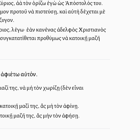
ύριος, ἀλλὰ τὸν ὁρίζω ἐγὼ ὡς Ἀπόστολός του.
μον προτοῦ νὰ πιστεύσῃ, καὶ αὐτὴ δέχεται μὲ
ύζυγον.
Κύριος, λέγω· ἐὰν κανένας ἀδελφὸς Χριστιανὸς
ὴ συγκατατίθεται προθύμως νὰ κατοικῇ μαζῆ
ὴ ἀφιέτω αὐτόν.
ζί της, νὰ μὴ τὸν χωρίζῃ (δὲν εἶναι
ατοικῇ μαζί της, ἂς μὴ τὸν ἀφίνῃ.
τοικῇ μαζῆ της, ἂς μὴν τὸν ἀφήσῃ.