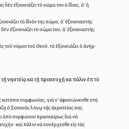
 δὲν ἐξουσιάζει τὸ σῶμα του ὁ ἴδιος, ἀλλ’ ἡ
υσιάζει τὸ ἴδιόν της σῶμα, ἀλλ’ ἐξουσιαστὴς
δὲν ἐξουσιάζει τὸ σῶμα του, ἀλλ’ ἐξουσιαστὴς
ὸς τοῦ νόμου τοῦ Θεοῦ, τὸ ἐξουσιάζει ὁ ἀνήρ·
τῇ νηστείᾳ καὶ τῇ προσευχῇ καὶ πάλιν ἐπὶ τὸ
ως κατόπιν συμφωνίας, γιὰ ν’ ἀφοσιώνεσθε στὴ
ράζῃ ὁ Σατανᾶς λόγῳ τῆς ἀκρατείας σας.
ῦτο ἀπὸ συμφώνου προσκαίρως διὰ νὰ
ευχήν· καὶ πάλιν νὰ συνέρχεσθε εἰς τὰς