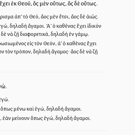
ἔχει ἐκ Θεοῦ, ὃς μὲν οὕτως, ὃς δὲ οὕτως.
α ἀπ’ τὸ Θεό, ἄλλος μὲν ἔτσι, ἄλλος δὲ ἀλλιῶς.
γώ, δηλαδὴ ἄγαμοι. Ἀλλ’ ὁ καθένας ἔχει ἰδικόν
ος δὲ νὰ ζῇ διαφορετικά, δηλαδὴ ἐν γάμῳ.
σιωμένος εἰς τὸν Θεόν, ἀλλ’ ὁ καθένας ἔχει
ὸν τὸν τρόπον, δηλαδὴ ἄγαμος· ἄλλος δὲ νὰ ζῇ
γώ.
 ἐγώ.
ν, ὅπως μένω καὶ ἑγώ, δηλαδὴ ἄγαμοι.
ύς, ἐὰν μείνουν ὅπως ἐγώ, δηλαδὴ ἄγαμοι.