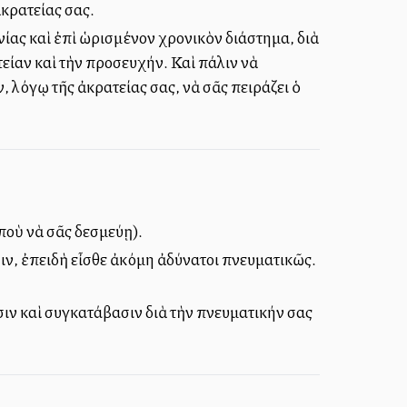
ἀκρατείας σας.
ωνίας καὶ ἐπὶ ὡρισμένον χρονικὸν διάστημα, διὰ
είαν καὶ τὴν προσευχήν. Καὶ πάλιν νὰ
, λόγῳ τῆς ἀκρατείας σας, νὰ σᾶς πειράζει ὁ
ποὺ νὰ σᾶς δεσμεύῃ).
σιν, ἐπειδὴ εἶσθε ἀκόμη ἀδύνατοι πνευματικῶς.
σιν καὶ συγκατάβασιν διὰ τὴν πνευματικήν σας