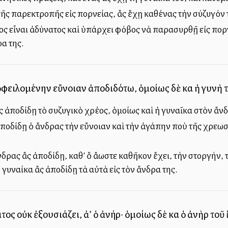
ῆς παρεκτροπῆς εἰς πορνείας, ἂς ἔχῃ καθένας τὴν σύζυγόν τ
 εἶναι ἀδύνατος καὶ ὑπάρχει φόβος νὰ παρασυρθῇ εἰς πορνε
ρα της.
 ὀφειλομένην εὔνοιαν ἀποδιδότω, ὁμοίως δὲ καὶ ἡ γυνὴ 
ς ἀποδίδῃ τὸ συζυγικὸ χρέος, ὁμοίως καὶ ἡ γυναῖκα στὸν ἄν
ἀποδίδῃ ὁ ἄνδρας τὴν εὔνοιαν καὶ τὴν ἀγάπην ποὺ τῆς χρεωσ
νδρας ἂς ἀποδίδῃ, καθ’ ὃ ἄλλωστε καθῆκον ἔχει, τὴν στοργήν
 γυναίκα ἂς ἀποδίδῃ τὰ αὐτὰ εἰς τὸν ἄνδρα της.
ος οὐκ ἐξουσιάζει, ἀλλ’ ὁ ἀνήρ· ὁμοίως δὲ καὶ ὁ ἀνὴρ τοῦ 