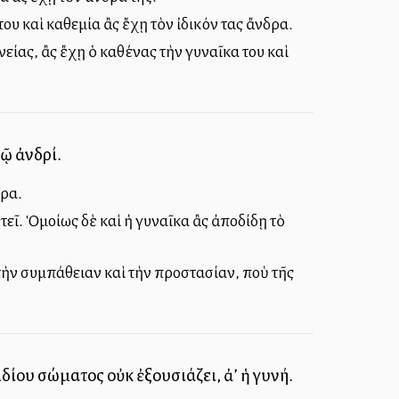
ου καὶ καθεμία ἂς ἔχῃ τὸν ἰδικόν τας ἄνδρα.
ίας, ἂς ἔχῃ ὁ καθένας τὴν γυναῖκα του καὶ
τῷ ἀνδρί.
δρα.
τεῖ. Ὁμοίως δὲ καὶ ἡ γυναῖκα ἂς ἀποδίδῃ τὸ
, τὴν συμπάθειαν καὶ τὴν προστασίαν, ποὺ τῆς
ἰδίου σώματος οὐκ ἐξουσιάζει, ἀλλ’ ἡ γυνή.