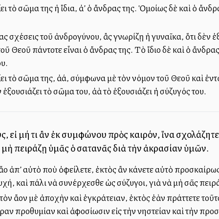
 τὸ σῶμα της ἡ ἴδια, ἀλλ’ ὁ ἄνδρας της. Ὁμοίως δὲ καὶ ὁ ἄνδρας
ας σχέσεις τοῦ ἀνδρογύνου, ἂς γνωρίζῃ ἡ γυναῖκα, ὅτι δὲν ἐξο
οῦ Θεοῦ πάντοτε εἶναι ὁ ἄνδρας της. Τὸ ἴδιο δὲ καὶ ὁ ἄνδρας 
ου.
ι τὸ σῶμα της, ἀλλά, σύμφωνα μὲ τὸν νόμον τοῦ Θεοῦ καὶ ἐντ
ἐξουσιάζει τὸ σῶμα του, ἀλλὰ τὸ ἐξουσιάζει ἡ σύζυγός του.
ς, εἰ μή τι ἂν ἐκ συμφώνου πρὸς καιρόν, ἵνα σχολάζητε 
 μὴ πειράζῃ ὑμᾶς ὁ σατανᾶς διὰ τὴν ἀκρασίαν ὑμῶν.
ἄλλο ἀπ’ αὐτὸ ποὺ ὀφείλετε, ἐκτὸς ἂν κάνετε αὐτὸ προσκαίρ
υχή, καὶ πάλι νὰ συνέρχεσθε ὡς σύζυγοι, γιὰ νὰ μὴ σᾶς πει
τὸν ἄλλον μὲ ἀποχὴν καὶ ἐγκράτειαν, ἐκτὸς ἐὰν πράττετε το
ραν προθυμίαν καὶ ἀφοσίωσιν εἰς τὴν νηστείαν καὶ τὴν προσ