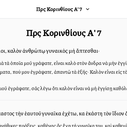
Πρὸς Κορινθίους Α'
7
Πρὸς Κορινθίους Α'
7
μοι, καλὸν ἀνθρώπῳ γυναικὸς μὴ ἅπτεσθαι·
 γιὰ τὰ ὁποῖα μοῦ γράψατε, εἶναι καλὸ στὸν ἄνδρα νὰ μὴν ἐγγ
τήματα, πού μου ἐγράψατε, ἀπαντῶ τὰ ἑξῆς· Καλὸν εἶναι εἰς 
μοῦ ἐγράψατε, σᾶς λέγω ὅτι καλὸν εἶναι νὰ μὴ ἐγγίσῃ καθό
καστος τὴν ἑαυτοῦ γυναῖκα ἐχέτω, καὶ ἑκάστη τὸν ἴδιον
ς ἀνήθικες πράξεις, καθένας ἂς ἔχῃ τὴ γυναῖκα του, καὶ καθεμ