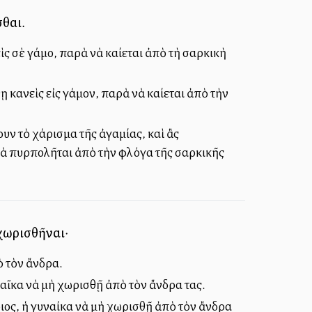
σθαι.
εὶς σὲ γάμο, παρὰ νὰ καίεται ἀπὸ τὴ σαρκικὴ
ῃ κανεὶς εἰς γάμον, παρὰ νὰ καίεται ἀπὸ τὴν
υν τὸ χάρισμα τῆς ἀγαμίας, καὶ ἂς
 νὰ πυρπολῆται ἀπὸ τὴν φλόγα τῆς σαρκικῆς
 χωρισθῆναι·
ὸ τὸν ἄνδρα.
γυναῖκα νὰ μὴ χωρισθῇ ἀπὸ τὸν ἄνδρα τας.
Κύριος, ἡ γυναίκα νὰ μὴ χωρισθῇ ἀπὸ τὸν ἄνδρα