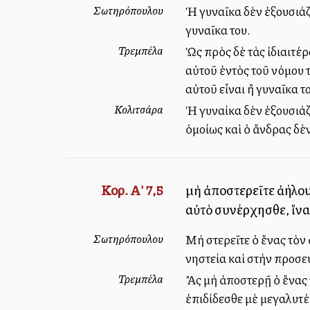
Σωτηρόπουλου
Ἡ γυναῖκα δὲν ἐξουσιάζει
γυναῖκα του.
Τρεμπέλα
Ὡς πρὸς δὲ τὰς ἰδιαιτέρ
αὐτοῦ ἐντὸς τοῦ νόμου τ
αὐτοῦ εἶναι ἢ γυναῖκα τ
Κολιτσάρα
Ἡ γυναίκα δὲν ἐξουσιάζε
ὁμοίως καὶ ὁ ἄνδρας δὲν 
Κορ. Α' 7,5
μὴ ἀποστερεῖτε ἀλλήλου
αὐτὸ συνέρχησθε, ἵνα
Σωτηρόπουλου
Μὴ στερεῖτε ὁ ἕνας τὸν 
νηστεία καὶ στὴν προσε
Τρεμπέλα
Ἂς μὴ ἀποστερῇ ὁ ἕνας 
ἐπιδίδεσθε μὲ μεγαλυτέ