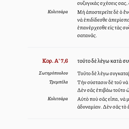
συζυγικάς σχέσεις σας, 
Κολιτσάρα
Μὴ ἀποστερεῖτε δὲ ὁ ἔνα
νὰ ἐπιδίδεσθε ἀπερίσπα
ἐπανέρχεσθε εἰς τὰς συζ
σατανᾶς.
Κορ. Α' 7,6
τοῦτο δὲ λέγω κατὰ σ
Σωτηρόπουλου
Τοῦτο δὲ λέγω συγκαταβ
Τρεμπέλα
Τὴν σύστασιν δὲ τοῦ νὰ
Δὲν σᾶς ἐπιβάλλω τοῦτο 
Κολιτσάρα
Αὐτὸ ποὺ σᾶς εἶπα, νὰ 
ἀδυναμίαν. Δὲν σᾶς τὸ ἐ