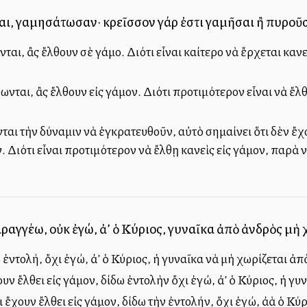
ται, γαμησάτωσαν· κρεῖσσον γάρ ἐστι γαμῆσαι ἢ πυροῦ
αι, ἂς ἔλθουν σὲ γάμο. Διότι εἶναι καλλίτερο νὰ ἔρχεται καν
ται, ἂς ἔλθουν εἰς γάμον. Διότι προτιμότερον εἶναι νὰ ἔλθ
αι τὴν δύναμιν νὰ ἐγκρατευθοῦν, αὐτὸ σημαίνει ὅτι δὲν ἔχο
 Διότι εἶναι προτιμότερον νὰ ἔλθῃ κανεὶς εἰς γάμον, παρὰ
ραγγέλλω, οὐκ ἐγώ, ἀλλ’ ὁ Κύριος, γυναῖκα ἀπὸ ἀνδρὸς μὴ
ἐντολή, ὄχι ἐγώ, ἀλλ’ ὁ Κύριος, ἡ γυναῖκα νὰ μὴ χωρίζεται ἀπ
ουν ἔλθει εἰς γάμον, δίδω ἐντολὴν ὄχι ἐγώ, ἀλλ’ ὁ Κύριος, ἡ 
οι ἔχουν ἔλθει εἰς γάμον, δίδω τὴν ἐντολήν, ὄχι ἐγώ, ἀλλὰ ὁ 