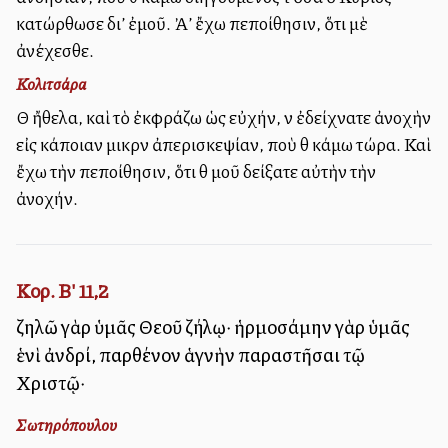
κατώρθωσε δι’ ἐμοῦ. Ἀλλ’ ἔχω πεποίθησιν, ὅτι μὲ
ἀνέχεσθε.
Κολιτσάρα
Θὰ ἤθελα, καὶ τὸ ἐκφράζω ὡς εὐχήν, νὰ ἐδείχνατε ἀνοχὴν
εἰς κάποιαν μικρὰν ἀπερισκεψίαν, ποὺ θὰ κάμω τώρα. Καὶ
ἔχω τὴν πεποίθησιν, ὅτι θὰ μοῦ δείξατε αὐτὴν τὴν
ἀνοχήν.
Κορ. Β' 11,2
ζηλῶ γὰρ ὑμᾶς Θεοῦ ζήλῳ· ἡρμοσάμην γὰρ ὑμᾶς
ἑνὶ ἀνδρί, παρθένον ἁγνὴν παραστῆσαι τῷ
Χριστῷ·
Σωτηρόπουλου