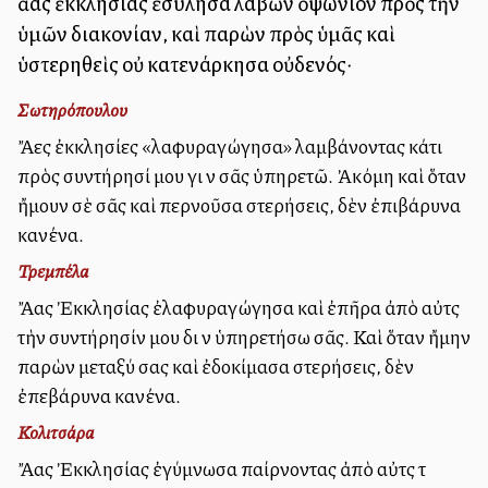
ἄλλας ἐκκλησίας ἐσύλησα λαβὼν ὀψώνιον πρὸς τὴν
ὑμῶν διακονίαν, καὶ παρὼν πρὸς ὑμᾶς καὶ
ὑστερηθεὶς οὐ κατενάρκησα οὐδενός·
Σωτηρόπουλου
Ἄλλες ἐκκλησίες «λαφυραγώγησα» λαμβάνοντας κάτι
πρὸς συντήρησί μου γιὰ νὰ σᾶς ὑπηρετῶ. Ἀκόμη καὶ ὅταν
ἤμουν σὲ σᾶς καὶ περνοῦσα στερήσεις, δὲν ἐπιβάρυνα
κανένα.
Τρεμπέλα
Ἄλλας Ἐκκλησίας ἐλαφυραγώγησα καὶ ἐπῆρα ἀπὸ αὐτὰς
τὴν συντήρησίν μου διὰ νὰ ὑπηρετήσω σᾶς. Καὶ ὅταν ἤμην
παρὼν μεταξύ σας καὶ ἐδοκίμασα στερήσεις, δὲν
ἐπεβάρυνα κανένα.
Κολιτσάρα
Ἄλλας Ἐκκλησίας ἐγύμνωσα παίρνοντας ἀπὸ αὐτὰς τὰ