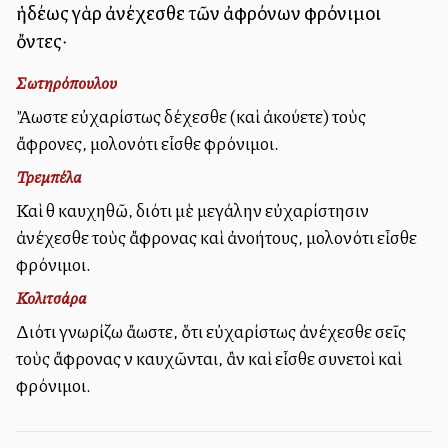
ἡδέως γὰρ ἀνέχεσθε τῶν ἀφρόνων φρόνιμοι
ὄντες·
Σωτηρόπουλου
Ἄλλωστε εὐχαρίστως δέχεσθε (καὶ ἀκούετε) τοὺς
ἄφρονες, μολονότι εἶσθε φρόνιμοι.
Τρεμπέλα
Καὶ θὰ καυχηθῶ, διότι μὲ μεγάλην εὐχαρίστησιν
ἀνέχεσθε τοὺς ἄφρονας καὶ ἀνοήτους, μολονότι εἶσθε
φρόνιμοι.
Κολιτσάρα
Διότι γνωρίζω ἄλλωστε, ὅτι εὐχαρίστως ἀνέχεσθε σεῖς
τοὺς ἄφρονας νὰ καυχῶνται, ἂν καὶ εἶσθε συνετοὶ καὶ
φρόνιμοι.