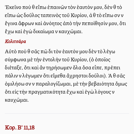
Ἐκεῖνο ποὺ θὰ εἴπω ἐπαινῶν τὸν ἑαυτόν μου, δὲν θὰ τὸ
εἴπω ὡς δοῦλος ταπεινὸς τοῦ Κυρίου, ἀλλὰ θὰ τὸ εἴπω σὰν νὰ
ἔγινα ἄφρων καὶ ἀνόητος ἀπὸ τὴν πεποίθησίν μου, ὅτι
ἔχω καὶ ἐγὼ δικαίωμα νὰ καυχῶμαι.
Κολιτσάρα
Αὐτὸ ποὺ θὰ σᾶς πῶ διὰ τὸν ἑαυτόν μου δὲν τὸ λέγω
σύμφωνα μὲ τὴν ἐντολὴν τοῦ Κυρίου, (ὁ ὁποῖος
διέταξε, ὅτι καὶ ἂν τηρήσωμεν ὅλα ὅσα εἶπε, πρέπει
πάλιν νὰ λέγωμεν ὅτι εἴμεθα ἄχρηστοι δοῦλοι). Ἀλλὰ θὰ σᾶς
ὁμιλήσω σὰν νὰ παραλογίζωμαι, μὲ τὴν βεβαιότητα ὅμως
ὅτι εἰς τὴν πραγματικότητα ἔχω καὶ ἐγὼ λόγους νὰ
καυχῶμαι.
Κορ. Β' 11,18