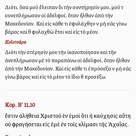
Διότι, ὅσα μοῦ ἔλειπαν διὰ τὴν συντήρησίν μου, μοῦ τὰ
συνεπλήρωσαν οἱ ἀδελφοί, ὅταν ἦλθαν ἀπὸ τὴν
Μακεδονίαν. Καὶ εἰς κάθε τι ἐφυλάχθην νὰ μὴ σᾶς γίνω
βάρος καὶ θὰ φυλαχθῶ ἔτσι καὶ εἰς τὸ μέλλον.
Κολιτσάρα
Διότι τὴν στέρησίν μου τὴν ἰκανοποίησαν καὶ τὴν
ἀνεπλήρωσαν μὲ τὸ παραπάνω οἱ ἀδελφοί, ὅταν ἦλθαν
ἀπὸ τὴν Μακεδονίαν. Καὶ εἰς κάθε τι ἐπρόσεξα νὰ μὴ σᾶς
γίνω βάρος καὶ εἰς τὸ μέλλον τὸ ἴδιο θὰ προσέξω.
Κορ. Β' 11,10
ἔστιν ἀλήθεια Χριστοῦ ἐν ἐμοὶ ὅτι ἡ καύχησις αὕτη
οὐ φραγήσεται εἰς ἐμὲ ἐν τοῖς κλίμασι τῆς Ἀχαΐας.