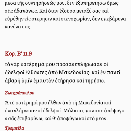
μέσα τῆς συντηρήσεώς μου, διὰ νὰ ἐξυπηρετήσω ὅμως
σᾶς ἀδαπάνως. Καὶ ὅταν ἐζοῦσα μεταξύ σας καὶ
εὑρέθην εἰς στέρησιν καὶ στενοχωρίαν, δὲν ἐπεβάρυνα
κανένα σας.
Κορ. Β' 11,9
τὸ γὰρ ὑστέρημά μου προσανεπλήρωσαν οἱ
ἀδελφοὶ ἐλθόντες ἀπὸ Μακεδονίας· καὶ ἐν παντὶ
ἀβαρῆ ὑμῖν ἐμαυτὸν ἐτήρησα καὶ τηρήσω.
Σωτηρόπουλου
Ἀλλὰ τὸ ὑστέρημά μου ἦλθαν ἀπὸ τὴ Μακεδονία καὶ
ἀναπλήρωσαν οἱ ἀδελφοί. Μάλιστα, πάντοτε ἀπέφυγα
νὰ σᾶς ἐπιβαρύνω, καὶ θ’ ἀποφύγω καὶ στὸ μέλλον.
Τρεμπέλα