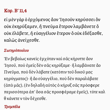
Κορ. Β' 11,4
εἰ μὲν γὰρ ὁ ἐρχόμενος ἄλλον Ἰησοῦν κηρύσσει ὃν
οὐκ ἐκηρύξαμεν, ἢ πνεῦμα ἕτερον λαμβάνετε ὃ
οὐκ ἐλάβετε, ἢ εὐαγγέλιον ἕτερον ὃ οὐκ ἐδέξασθε,
καλῶς ἀνείχεσθε.
Σωτηρόπουλου
Ἐὰν βεβαίως κανεὶς ἐρχόταν καὶ σᾶς κήρυττε ἄλλον
Ἰησοῦ, ποὺ ἐμεῖς δὲν σᾶς κηρύξαμε· ἢ λαμβάνατε ἄλλο
Πνεῦμα, ποὺ δὲν λάβατε (κατόπιν τοῦ δικοῦ μας
κηρύγματος)· ἢ ἄλλο εὐαγγέλιο, ποὺ δὲν παραλάβατε
(ἀπὸ μᾶς), (ἐὰν δηλαδὴ αὐτὸς ὁ κήρυξ σᾶς πρόσφερε
περισσότερα ἀπ’ ὅσα σᾶς προσφέραμε ἐμεῖς), τότε καλὰ
θὰ κάνετε νὰ τὸν δέχεσθε.
Τρεμπέλα