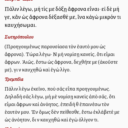
Πάλιν λέγω, μή τίς με δόξῃ ἄφρονα εἶναι· εἰ δὲ μή
γε, κἂν ὡς ἄφρονα δέξασθέ με, ἵνα κἀγὼ μικρόν τι
καυχήσωμαι.
Σωτηρόπουλου
(Προηγουμένως παρουσίασα τὸν ἑαυτό μου ὡς
ἄφρονα). Τώρα λέγω· Νὰ μὴ νομίσῃ κανεὶς, ὅτι εἶμαι
ἄφρων. Ἀλλιῶς, ἔστω ὡς ἄφρονα, δεχθῆτε με (ἀκοῦστε
με), γιὰ νὰ καυχηθῶ καὶ ἐγὼ λίγο.
Τρεμπέλα
Πάλιν λέγω ἐκεῖνο, ποὺ σᾶς εἶπα προηγουμένως.
Δηλαδὴ σᾶς λέγω, μὴ μὲ νομίσῃ κανεὶς ἀπὸ σᾶς, ὅτι
εἶμαι ἄφρων καὶ ἀνόητος, ἐπειδὴ θὰ ἐπαινέσω τὸν
ἑαυτόν μου. Ἐὰν ὅμως δὲν πείθεσθε, ἔστω ἐκλάβετέ με
ὡς ἀνόητον, διὰ νὰ καυχηθῶ καὶ ἐγὼ ὀλίγον τι.