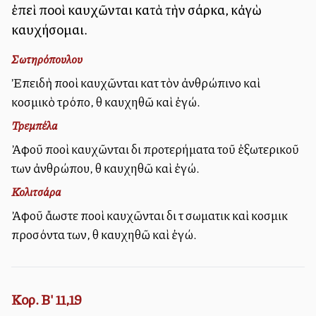
ἐπεὶ πολλοὶ καυχῶνται κατὰ τὴν σάρκα, κἀγὼ
καυχήσομαι.
Σωτηρόπουλου
Ἐπειδὴ πολλοὶ καυχῶνται κατὰ τὸν ἀνθρώπινο καὶ
κοσμικὸ τρόπο, θὰ καυχηθῶ καὶ ἐγώ.
Τρεμπέλα
Ἀφοῦ πολλοὶ καυχῶνται διὰ προτερήματα τοῦ ἐξωτερικοῦ
των ἀνθρώπου, θὰ καυχηθῶ καὶ ἐγώ.
Κολιτσάρα
Ἀφοῦ ἄλλωστε πολλοὶ καυχῶνται διὰ τὰ σωματικὰ καὶ κοσμικὰ
προσόντα των, θὰ καυχηθῶ καὶ ἐγώ.
Κορ. Β' 11,19