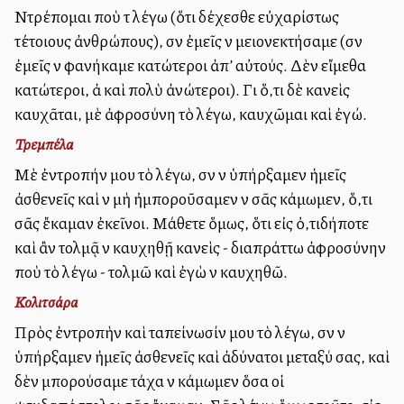
Ντρέπομαι ποὺ τὰ λέγω (ὅτι δέχεσθε εὐχαρίστως
τέτοιους ἀνθρώπους), σὰν ἐμεῖς νὰ μειονεκτήσαμε (σὰν
ἐμεῖς νὰ φανήκαμε κατώτεροι ἀπ’ αὐτούς. Δὲν εἴμεθα
κατώτεροι, ἀλλὰ καὶ πολὺ ἀνώτεροι). Γιὰ ὅ,τι δὲ κανεὶς
καυχᾶται, μὲ ἀφροσύνη τὸ λέγω, καυχῶμαι καὶ ἐγώ.
Τρεμπέλα
Μὲ ἐντροπήν μου τὸ λέγω, σὰν νὰ ὑπήρξαμεν ἡμεῖς
ἀσθενεῖς καὶ νὰ μὴ ἠμποροῦσαμεν νὰ σᾶς κάμωμεν, ὅ,τι
σᾶς ἔκαμαν ἐκεῖνοι. Μάθετε ὅμως, ὅτι εἰς ὀ,τιδήποτε
καὶ ἂν τολμᾷ νὰ καυχηθῇ κανεὶς - διαπράττω ἀφροσύνην
ποὺ τὸ λέγω - τολμῶ καὶ ἐγὼ νὰ καυχηθῶ.
Κολιτσάρα
Πρὸς ἐντροπὴν καὶ ταπείνωσίν μου τὸ λέγω, σὰν νὰ
ὑπήρξαμεν ἡμεῖς ἀσθενεῖς καὶ ἀδύνατοι μεταξύ σας, καὶ
δὲν μπορούσαμε τάχα νὰ κάμωμεν ὅσα οἱ