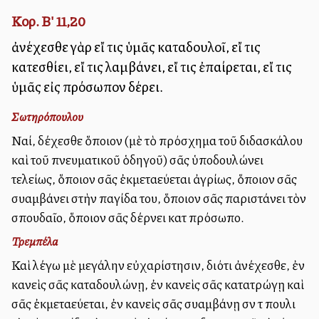
Κορ. Β' 11,20
ἀνέχεσθε γὰρ εἴ τις ὑμᾶς καταδουλοῖ, εἴ τις
κατεσθίει, εἴ τις λαμβάνει, εἴ τις ἐπαίρεται, εἴ τις
ὑμᾶς εἰς πρόσωπον δέρει.
Σωτηρόπουλου
Ναί, δέχεσθε ὅποιον (μὲ τὸ πρόσχημα τοῦ διδασκάλου
καὶ τοῦ πνευματικοῦ ὁδηγοῦ) σᾶς ὑποδουλώνει
τελείως, ὅποιον σᾶς ἐκμεταλλεύεται ἀγρίως, ὅποιον σᾶς
συλλαμβάνει στὴν παγίδα του, ὅποιον σᾶς παριστάνει τὸν
σπουδαῖο, ὅποιον σᾶς δέρνει κατὰ πρόσωπο.
Τρεμπέλα
Καὶ λέγω μὲ μεγάλην εὐχαρίστησιν, διότι ἀνέχεσθε, ἐὰν
κανεὶς σᾶς καταδουλώνῃ, ἐὰν κανεὶς σᾶς κατατρώγῃ καὶ
σᾶς ἐκμεταλλεύεται, ἐὰν κανεὶς σᾶς συλλαμβάνῃ σὰν τὰ πουλιὰ