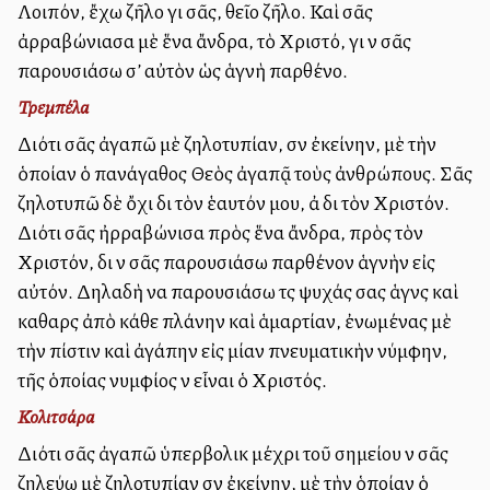
Λοιπόν, ἔχω ζῆλο γιὰ σᾶς, θεῖο ζῆλο. Καὶ σᾶς
ἀρραβώνιασα μὲ ἕνα ἄνδρα, τὸ Χριστό, γιὰ νὰ σᾶς
παρουσιάσω σ’ αὐτὸν ὡς ἁγνὴ παρθένο.
Τρεμπέλα
Διότι σᾶς ἀγαπῶ μὲ ζηλοτυπίαν, σὰν ἐκείνην, μὲ τὴν
ὁποίαν ὁ πανάγαθος Θεὸς ἀγαπᾷ τοὺς ἀνθρώπους. Σᾶς
ζηλοτυπῶ δὲ ὄχι διὰ τὸν ἑαυτόν μου, ἀλλὰ διὰ τὸν Χριστόν.
Διότι σᾶς ἠρραβώνισα πρὸς ἕνα ἄνδρα, πρὸς τὸν
Χριστόν, διὰ νὰ σᾶς παρουσιάσω παρθένον ἁγνὴν εἰς
αὐτόν. Δηλαδὴ να παρουσιάσω τὰς ψυχάς σας ἁγνὰς καὶ
καθαρὰς ἀπὸ κάθε πλάνην καὶ ἁμαρτίαν, ἐνωμένας μὲ
τὴν πίστιν καὶ ἀγάπην εἰς μίαν πνευματικὴν νύμφην,
τῆς ὁποίας νυμφίος νὰ εἶναι ὁ Χριστός.
Κολιτσάρα
Διότι σᾶς ἀγαπῶ ὑπερβολικὰ μέχρι τοῦ σημείου νὰ σᾶς
ζηλεύω μὲ ζηλοτυπίαν σὰν ἐκείνην, μὲ τὴν ὁποίαν ὁ