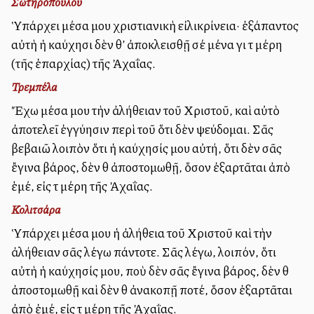
Σωτηρόπουλου
Ὑπάρχει μέσα μου χριστιανικὴ εἰλικρίνεια· ἐξάπαντος
αὐτὴ ἡ καύχησι δὲν θ’ ἀποκλεισθῇ σέ μένα γιὰ τὰ μέρη
(τῆς ἐπαρχίας) τῆς Ἀχαΐας.
Τρεμπέλα
Ἔχω μέσα μου τὴν ἀλήθειαν τοῦ Χριστοῦ, καὶ αὐτὸ
ἀποτελεῖ ἐγγύησιν περὶ τοῦ ὅτι δὲν ψεύδομαι. Σᾶς
βεβαιῶ λοιπὸν ὅτι ἡ καύχησίς μου αὐτή, ὅτι δὲν σᾶς
ἔγινα βάρος, δὲν θὰ ἀποστομωθῇ, ὅσον ἐξαρτᾶται ἀπὸ
ἑμέ, εἰς τὰ μέρη τῆς Ἀχαΐας.
Κολιτσάρα
Ὑπάρχει μέσα μου ἡ ἀλήθεια τοῦ Χριστοῦ καὶ τὴν
ἀλήθειαν σᾶς λέγω πάντοτε. Σᾶς λέγω, λοιπόν, ὅτι
αὐτὴ ἡ καύχησίς μου, ποὺ δὲν σᾶς ἔγινα βάρος, δὲν θὰ
ἀποστομωθῇ καὶ δὲν θὰ ἀνακοπῇ ποτέ, ὅσον ἐξαρτᾶται
ἀπὸ ἐμέ, εἰς τὰ μέρη τῆς Ἀχαῒας.