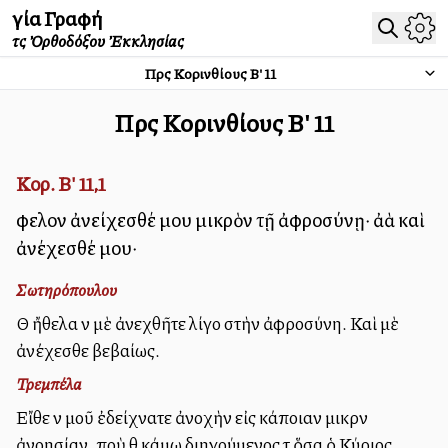
Ἁγία Γραφή
τῆς Ὀρθοδόξου Ἐκκλησίας
Πρὸς Κορινθίους Β'
11
Πρὸς Κορινθίους Β'
11
Κορ. Β' 11,1
Ὄφελον ἀνείχεσθέ μου μικρὸν τῇ ἀφροσύνῃ· ἀλλὰ καὶ
ἀνέχεσθέ μου·
Σωτηρόπουλου
Θὰ ἤθελα νὰ μὲ ἀνεχθῆτε λίγο στὴν ἀφροσύνη. Καὶ μὲ
ἀνέχεσθε βεβαίως.
Τρεμπέλα
Εἴθε νὰ μοῦ ἐδείχνατε ἀνοχὴν εἰς κάποιαν μικρὰν
ἀνοησίαν, ποὺ θὰ κάμω διηγούμενος τὰ ὅσα ὁ Κύριος