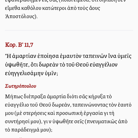
εἴμεθα καθόλου κατώτεροι ἀπὸ τοὺς ἄλλους
Ἀποστόλους).
Κορ. Β' 11,7
Ἢ ἁμαρτίαν ἐποίησα ἐμαυτὸν ταπεινῶν ἵνα ὑμεῖς
ὑψωθῆτε, ὅτι δωρεὰν τὸ τοῦ Θεοῦ εὐαγγέλιον
εὐηγγελισάμην ὑμῖν;
Σωτηρόπουλου
Μήπως διέπραξα ἁμαρτία διότι σᾶς κήρυξα τὸ
εὐαγγέλιο τοῦ Θεοῦ δωρεάν, ταπεινώνοντας τὸν ἑαυτό
μου (μὲ στερήσεις καὶ προσωπικὴ ἐργασία γιὰ τὴ
συντήρησί μου), γιὰ νὰ ὑψωθῆτε σεῖς (πνευματικῶς ἀπὸ
τὸ παράδειγμά μου);