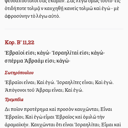
ψευδαπόστολοι σᾶς ἔκαμαν. Σᾶς λέγω ὅμως τοῦτο· εἰς
ὁτιδήποτε τολμᾷ νὰ καυχηθῇ κανεὶς τολμῶ καὶ ἐγώ - μὲ
ἀφροσύνην τὸ λέγω αὐτό.
Κορ. Β' 11,22
Ἑβραῖοί εἰσι; κἀγώ· Ἰσραηλῖταί εἰσι; κἀγώ·
σπέρμα Ἀβραάμ εἰσι; κἀγώ·
Σωτηρόπουλου
Ἐβραῖοι εἶναι; Καὶ ἐγώ. Ἰσραηλῖτες εἶναι; Καὶ ἐγώ.
Ἀπόγονοι τοῦ Ἀβραὰμ εἶναι; Καὶ ἐγώ.
Τρεμπέλα
Διὰ ποῖον προτέρημα καὶ προσὸν καυχῶνται; Εἶναι
Ἑβραῖοι; Καὶ ἐγὼ εἶμαι Ἑβραῖος καὶ ὁμιλῶ τὴν
ἀραμαϊκήν. Καυχῶνται ὅτι εἶναι Ἰσραηλῖται; Εἶμαι καὶ