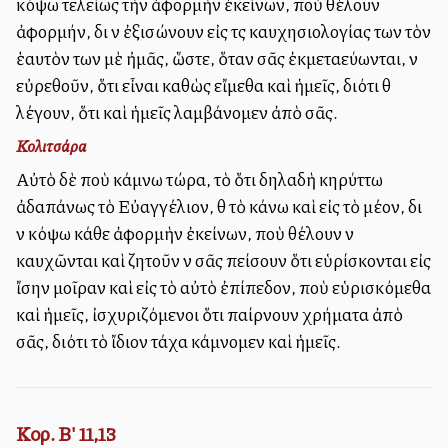
κόψω τελείως τὴν ἀφορμὴν ἐκείνων, ποὺ θέλουν
ἀφορμήν, διὰ νὰ ἐξισώνουν εἰς τὰς καυχησιολογίας των τὸν
ἑαυτὸν των μὲ ἠμᾶς, ὥστε, ὅταν σᾶς ἐκμεταλλεύωνται, νὰ
εὐρεθοῦν, ὅτι εἶναι καθὼς εἴμεθα καὶ ἡμεῖς, διότι θὰ
λέγουν, ὅτι καὶ ἡμεῖς λαμβάνομεν ἀπὸ σᾶς.
Κολιτσάρα
Αὐτὸ δὲ ποὺ κάμνω τώρα, τὸ ὅτι δηλαδὴ κηρύττω
ἀδαπάνως τὸ Εὐαγγέλιον, θὰ τὸ κάνω καὶ εἰς τὸ μέλλον, διὰ
νὰ κόψω κάθε ἀφορμὴν ἐκείνων, ποὺ θέλουν νὰ
καυχῶνται καὶ ζητοῦν νὰ σᾶς πείσουν ὅτι εὑρίσκονται εἰς
ἴσην μοῖραν καὶ εἰς τὸ αὐτὸ ἐπίπεδον, ποὺ εὑρισκόμεθα
καὶ ἡμεῖς, ἰσχυριζόμενοι ὅτι παίρνουν χρήματα ἀπὸ
σᾶς, διότι τὸ ἴδιον τάχα κάμνομεν καὶ ἡμεῖς.
Κορ. Β' 11,13