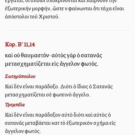
ἐργάται, οἱ ὁποῖοι ὑποκρίνονται καὶ παίρνουν τὴν
ἐξωτερικὴν μορφήν, ὥστε νὰ φαίνωνται ὅτι τάχα εἶναι
ἀπόστολοι τοῦ Χριστοῦ.
Κορ. Β' 11,14
καὶ οὐ θαυμαστόν· αὐτὸς γὰρ ὁ σατανᾶς
μετασχηματίζεται εἰς ἄγγελον φωτός.
Σωτηρόπουλου
Καὶ δὲν εἶναι παράδοξο. Διότι ὁ ἴδιος ὁ Σατανᾶς
μετασχηματίζεται σὲ φωτεινὸ ἄγγελο.
Τρεμπέλα
Καὶ δὲν εἶναι παράδοξον αὐτὸ διότι καὶ αὐτὸς ὁ
σατανᾶς μεταβάλλεται κατὰ τὸ ἐξωτερικὸν σχῆμα εἰς
ἄγγελον φωτός.