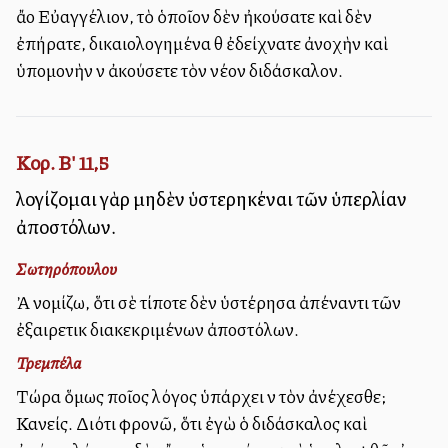
ἄλλο Εὐαγγέλιον, τὸ ὁποῖον δὲν ἠκούσατε καὶ δὲν
ἐπήρατε, δικαιολογημένα θὰ ἐδείχνατε ἀνοχὴν καὶ
ὑπομονὴν νὰ ἀκούσετε τὸν νέον διδάσκαλον.
Κορ. Β' 11,5
λογίζομαι γὰρ μηδὲν ὑστερηκέναι τῶν ὑπερλίαν
ἀποστόλων.
Σωτηρόπουλου
Ἀλλὰ νομίζω, ὅτι σὲ τίποτε δὲν ὑστέρησα ἀπέναντι τῶν
ἐξαιρετικὰ διακεκριμένων ἀποστόλων.
Τρεμπέλα
Τώρα ὅμως ποῖος λόγος ὑπάρχει νὰ τὸν ἀνέχεσθε;
Κανείς. Διότι φρονῶ, ὅτι ἐγὼ ὁ διδάσκαλος καὶ