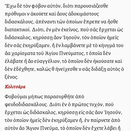
Ἔχω δὲ τὸν φόβον αὐτόν, διότι παρουσιάζεσθε
πρόθυμοι νὰ ἀκούετε καὶ ἄλλους ἀδοκιμάστους
διδασκάλους, ἀπέναντι τῶν ὁποίων ἔπρεπε να ἦσθε
διατακτικοί. Διότι, ἐὰν μὲν ἐκεῖνος, ποὺ σᾶς ἔρχεται ὡς
διδάσκαλος, κηρύσσῃ ἄλλον Ἰησοῦν, τὸν ὁποῖον ἡμεῖς
δὲν σᾶς ἐκηρύξαμεν, ἢ ἐὰν λαμβάνετε μὲ τὸ κήυγμά του
ἄλλα χαρίσματα τοῦ Ἁγίου Πνεύματος, τὰ ὁποῖα δὲν
ἐλάβατε ἢ ἄλλο εὐαγγέλιον, τὸ ὁποῖον δὲν ἠκούσατε καὶ
δὲν ἐδέχθητε, καλῶς θὰ ἠνείχεσθε νὰ σᾶς διδάξῃ αὐτὸς ὁ
ξένος.
Κολιτσάρα
Φοβοῦμαι μήπως παρασυρθῆτε ἀπὸ
ψευδοδιδασκάλους. Διότι ἐὰν ὁ πρῶτος τυχόν, ποὺ
ἔρχεται ὡς διδάσκαλος, κηρύσσῃ εἰς σᾶς ἄλλον Ἰησοῦν,
τὸν ὁποῖον ἡμεῖς δὲν ἐκηρύξαμεν ἤ, ἐὰν παίρνετε ἀπὸ
αὐτὸν ἄλλο Ἅγιον Πνεῦμα, τὸ ὁποῖον δὲν ἔχετε λάβει ἢ