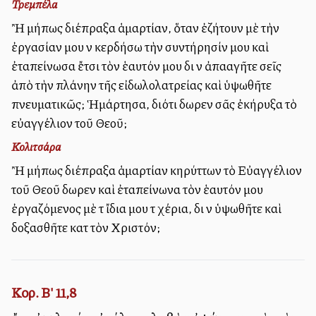
Τρεμπέλα
Ἢ μήπως διέπραξα ἁμαρτίαν, ὅταν ἐζήτουν μὲ τὴν
ἐργασίαν μου νὰ κερδήσω τὴν συντήρησίν μου καὶ
ἐταπείνωσα ἔτσι τὸν ἑαυτόν μου διὰ νὰ ἀπαλλαγῆτε σεῖς
ἀπὸ τὴν πλάνην τῆς εἰδωλολατρείας καὶ ὑψωθῆτε
πνευματικῶς; Ἡμάρτησα, διότι δωρεὰν σᾶς ἐκήρυξα τὸ
εὐαγγέλιον τοῦ Θεοῦ;
Κολιτσάρα
Ἢ μήπως διέπραξα ἁμαρτίαν κηρύττων τὸ Εὐαγγέλιον
τοῦ Θεοῦ δωρεὰν καὶ ἐταπείνωνα τὸν ἑαυτόν μου
ἐργαζόμενος μὲ τὰ ἴδια μου τὰ χέρια, διὰ νὰ ὑψωθῆτε καὶ
δοξασθῆτε κατὰ τὸν Χριστόν;
Κορ. Β' 11,8