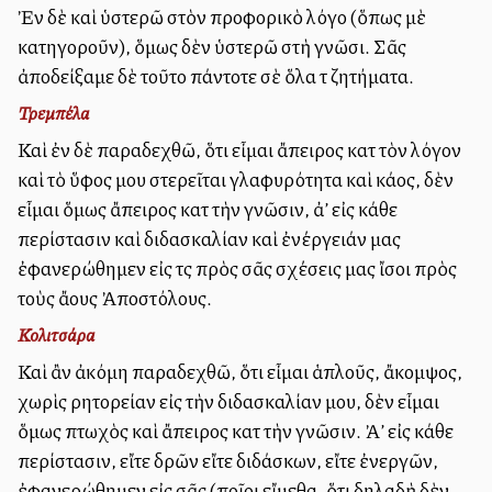
Ἐὰν δὲ καὶ ὑστερῶ στὸν προφορικὸ λόγο (ὅπως μὲ
κατηγοροῦν), ὅμως δὲν ὑστερῶ στὴ γνῶσι. Σᾶς
ἀποδείξαμε δὲ τοῦτο πάντοτε σὲ ὅλα τὰ ζητήματα.
Τρεμπέλα
Καὶ ἐὰν δὲ παραδεχθῶ, ὅτι εἶμαι ἄπειρος κατὰ τὸν λόγον
καὶ τὸ ὕφος μου στερεῖται γλαφυρότητα καὶ κάλλος, δὲν
εἶμαι ὅμως ἄπειρος κατὰ τὴν γνῶσιν, ἀλλ’ εἰς κάθε
περίστασιν καὶ διδασκαλίαν καὶ ἐνέργειάν μας
ἐφανερώθημεν εἰς τὰς πρὸς σᾶς σχέσεις μας ἴσοι πρὸς
τοὺς ἄλλους Ἀποστόλους.
Κολιτσάρα
Καὶ ἂν ἀκόμη παραδεχθῶ, ὅτι εἶμαι ἁπλοῦς, ἄκομψος,
χωρὶς ρητορείαν εἰς τὴν διδασκαλίαν μου, δὲν εἶμαι
ὅμως πτωχὸς καὶ ἄπειρος κατὰ τὴν γνῶσιν. Ἀλλ’ εἰς κάθε
περίστασιν, εἴτε δρῶν εἴτε διδάσκων, εἴτε ἐνεργῶν,
ἐφανερώθημεν εἰς σᾶς (ποῖοι εἴμεθα, ὅτι δηλαδὴ δὲν