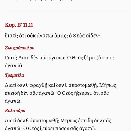
Κορ. Β' 11,11
διατί; ὅτι οὐκ ἀγαπῶ ὑμᾶς; ὁ Θεὸς οἶδεν·
Σωτηρόπουλου
Γιατί; Διότι δὲν σᾶς ἀγαπῶ; Ὁ Θεὸς ξέρει (ὅτι σᾶς
ἀγαπῶ).
Τρεμπέλα
Διατί δὲν θὰ φραχθῇ καὶ δὲν θὰ ἀποστομωθῇ; Μήπως,
ἐπειδὴ δὲν σᾶς ἀγαπῶ; Ὁ Θεὸς ἠξεύρει, ὅτι σᾶς
ἀγαπῶ.
Κολιτσάρα
Διατί δὲν θὰ ἀποστομωθῇ; Μήπως ἐπειδὴ δὲν σᾶς
ἀγαπῶ; Ὁ Θεὸς ξεύρει πόσον σᾶς ἀγαπῶ.