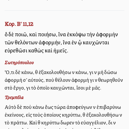
Κορ. Β' 11,12
ὃ δὲ ποιῶ, καὶ ποιήσω, ἵνα ἐκκόψω τὴν ἀφορμὴν
τῶν θελόντων ἀφορμήν, ἵνα ἐν ᾧ καυχῶνται
εὑρεθῶσι καθὼς καὶ ἡμεῖς.
Σωτηρόπουλου
Ὅ,τι δὲ κάνω, θὰ ἐξακολουθήσω νὰ κάνω, γιὰ νὰ μὴ δώσω
ἀφορμὴ σ’ αὐτούς, ποὺ θέλουν ἀφορμὴ γιὰ νὰ θεωρηθοῦν
στὸ ἔργο, γιὰ τὸ ὁποῖο καυχῶνται, ἴσοι μὲ μᾶς.
Τρεμπέλα
Αὐτὸ δὲ ποὺ κάνω ἕως τώρα ἀποφεύγων νὰ ἐπιβαρύνω
ἐκείνους, εἰς τοὺς ὁποίους κηρύττω, θὰ ἑξακολουθήσω νὰ
τὸ πράττω. Καὶ θὰ κηρύττω δωρεὰν τὸ εὐαγγέλιον, διὰ νὰ