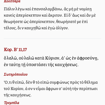
Κολιτσάρα
Πάλιν λέγω καὶ ἐπανσαλαμβάνω, ἂς μὴ μὲ νομίσῃ
κανεὶς ἀπερίσκεπτον καὶ ἄκριτον. Εἰ δ’ ἄλλως καὶ ἂν μὲ
θεωρήσετε ὡς ἀπερίσκεπτον, θεωρήσατέ με ἐπὶ
τέλους, διὰ νὰ καυχηθῶ καὶ ἐγὼ ὀλίγον.
Κορ. Β' 11,17
ὃ λαλῶ, οὐ λαλῶ κατὰ Κύριον, ἀλλ’ ὡς ἐν ἀφροσύνῃ,
ἐν ταύτῃ τῇ ὑποστάσει τῆς καυχήσεως.
Σωτηρόπουλου
Ὅ,τι θὰ εἰπῶ, δὲν θὰ τὸ εἰπῶ συμφώνως πρὸς τὸ θέλημα
τοῦ Κυρίου, ἀλλὰ σὰν νὰ εἶμαι ἄφρων σ’ αὐτὴ τὴν περίπτωσι
τῆς καυχήσεως.
Τρεμπέλα