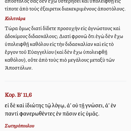
ἀπόστολός σας δὲν ἔχω ὑστερήσει καὶ ὑπολειφθῇ εἰς
τίποτε ἀπὸ τοὺς ἐξαιρετικὰ διακεκριμένους ἀποστόλους.
Κολιτσάρα
Τώρα ὅμως διατί δίδετε προσοχὴν εἰς ἀγνώστους καὶ
ἀδοκίμους διδασκάλους; Διατί φρονῶ ὅτι ἐγὼ δὲν ἔχω
ὑπολειφθῇ καθόλου εἰς τὴν διδασκαλίαν καὶ εἰς τὸ
ἔργον τοῦ Εὐαγγελίου (καὶ δὲν ἔχω ὑπολειφθῇ
καθόλου), οὔτε ἀπὸ τοὺς πιὸ μεγάλους μεταξὺ τῶν
Ἀποστόλων.
Κορ. Β' 11,6
εἰ δὲ καὶ ἰδιώτης τῷ λόγῳ, ἀλλ’ οὐ τῇ γνώσει, ἀλλ’ ἐν
παντὶ φανερωθέντες ἐν πᾶσιν εἰς ὑμᾶς.
Σωτηρόπουλου