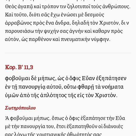
Θεὸς ἀγαπᾷ καὶ τρόπον τινὰ ζηλοτυποῖ τοὺς ἀνθρώπους.
Καὶ τοῦτο, διότι σᾶς ἔχω ἐνώσει μὲ δεσμοὺς
ἀρραβῶνος πρὸς ἕνα ἄνδρα, δηλαδὴ τὸν Χριστόν, διὰ νὰ
παρουσιάσω τὴν ψυχήν σας ἁγνὴν καὶ καθαρὰν πρὸς
αὐτόν, ὡς παρθένον καὶ πνευματικὴν νύμφην.
Κορ. Β' 11,3
φοβοῦμαι δὲ μήπως, ὡς ὁ ὄφις Εὔαν ἐξηπάτησεν
ἐν τῇ πανουργίᾳ αὐτοῦ, οὕτω φθαρῇ τὰ νοήματα
ὑμῶν ἀπὸ τῆς ἁπλότητος τῆς εἰς τὸν Χριστόν.
Σωτηρόπουλου
Ἀλλὰ φοβοῦμαι μήπως, ὅπως ὁ ὄφις ἐξαπάτησε τὴν Εὔα
μὲ τὴν πανουργία του, ἔτσι ἐξαπατηθοῦν οἱ διάνοιές
σας λόγῳ τῆς χριστιανικῆς ἀθῳότητός σας