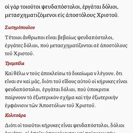
οἱ γὰρ τοιοῦτοι ψευδαπόστολοι, ἐργάται δόλιοι,
μετασχηματιζόμενοι εἰς ἀποστόλους Χριστοῦ.
Σωτηρόπουλου
Τέτοιοι ἄνθρωποι εἶναι βεβαίως ψευδαπόστολοι,
ἐργάτες δόλιοι, ποὺ μετασχηματίζονται σὲ ἀποστόλους
τοῦ Χριστοῦ.
Τρεμπέλα
Καὶ θέλω νὰ τοὺς ἀποκλείσω τὸ δικαίωμα νὰ λέγουν, ὅτι
εἶναι σὰν καὶ μᾶς, διότι τοῦ εἴδους αὐτοῦ οἱ κήρυκες εἶναι
ψευδαπόστολοι, ἐργάται δόλιοι, ποὺ ὑποκριτικὰ
παίρνουν τὸ ἐξωτερικὸν σχῆμα καὶ τὴν ἐξωτερικὴν
ἐμφάνισιν τῶν Ἀποστόλων τοῦ Χριστοῦ.
Κολιτσάρα
Διότι οἱ τοιοῦτοι κήρυκες εἶναι ψευδαπόστολοι, δόλιοι