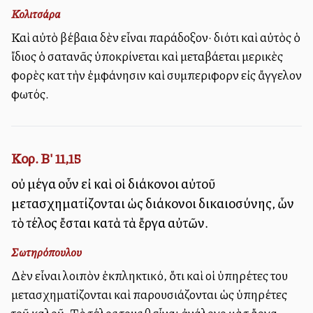
Κολιτσάρα
Καὶ αὐτὸ βέβαια δὲν εἶναι παράδοξον· διότι καὶ αὐτὸς ὁ
ἴδιος ὁ σατανᾶς ὑποκρίνεται καὶ μεταβάλλεται μερικὲς
φορὲς κατὰ τὴν ἐμφάνησιν καὶ συμπεριφορὰν εἰς ἄγγελον
φωτός.
Κορ. Β' 11,15
οὐ μέγα οὖν εἰ καὶ οἱ διάκονοι αὐτοῦ
μετασχηματίζονται ὡς διάκονοι δικαιοσύνης, ὧν
τὸ τέλος ἔσται κατὰ τὰ ἔργα αὐτῶν.
Σωτηρόπουλου
Δὲν εἶναι λοιπὸν ἐκπληκτικό, ὅτι καὶ οἱ ὑπηρέτες του
μετασχηματίζονται καὶ παρουσιάζονται ὡς ὑπηρέτες