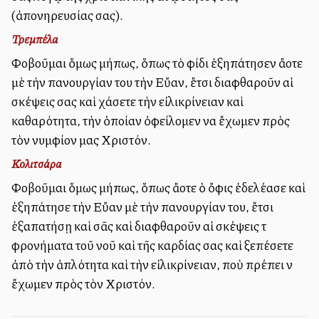
(ἀπονηρευσίας σας).
Τρεμπέλα
Φοβοῦμαι ὅμως μήπως, ὅπως τὸ φίδι ἐξηπάτησεν ἄλλοτε
μὲ τὴν πανουργίαν του τὴν Εὔαν, ἔτσι διαφθαροῦν αἱ
σκέψεις σας καὶ χάσετε τὴν εἰλικρίνειαν καὶ
καθαρότητα, τὴν ὁποίαν ὀφείλομεν να ἔχωμεν πρὸς
τὸν νυμφίον μας Χριστόν.
Κολιτσάρα
Φοβοῦμαι ὅμως μήπως, ὅπως ἄλλοτε ὁ ὄφις ἐδελέασε καὶ
ἐξηπάτησε τὴν Εὔαν μὲ τὴν πανουργίαν του, ἔτσι
ἐξαπατήσῃ καὶ σᾶς καὶ διαφθαροῦν αἱ σκέψεις τὰ
φρονήματα τοῦ νοῦ καὶ τῆς καρδίας σας καὶ ξεπέσετε
ἀπὸ τὴν ἁπλότητα καὶ τὴν εἰλικρίνειαν, ποὺ πρέπει νὰ
ἔχωμεν πρὸς τὸν Χριστόν.