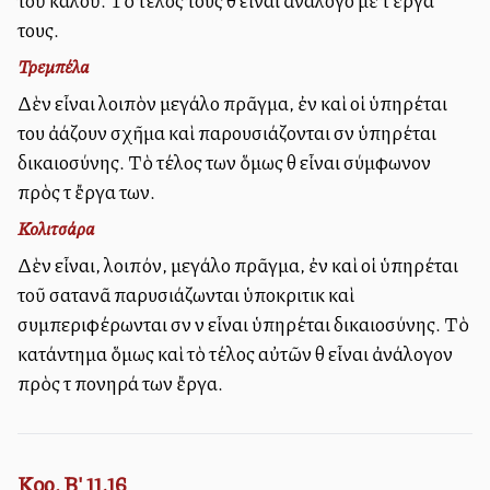
τοῦ καλοῦ. Τὸ τέλος τους θὰ εἶναι ἀνάλογο μὲ τὰ ἔργα
τους.
Τρεμπέλα
Δὲν εἶναι λοιπὸν μεγάλο πρᾶγμα, ἐὰν καὶ οἱ ὑπηρέται
του ἀλλάζουν σχῆμα καὶ παρουσιάζονται σὰν ὑπηρέται
δικαιοσύνης. Τὸ τέλος των ὅμως θὰ εἶναι σύμφωνον
πρὸς τὰ ἔργα των.
Κολιτσάρα
Δὲν εἶναι, λοιπόν, μεγάλο πρᾶγμα, ἐὰν καὶ οἱ ὑπηρέται
τοῦ σατανᾶ παρυσιάζωνται ὑποκριτικὰ καὶ
συμπεριφέρωνται σὰν νὰ εἶναι ὑπηρέται δικαιοσύνης. Τὸ
κατάντημα ὅμως καὶ τὸ τέλος αὐτῶν θὰ εἶναι ἀνάλογον
πρὸς τὰ πονηρά των ἔργα.
Κορ. Β' 11,16