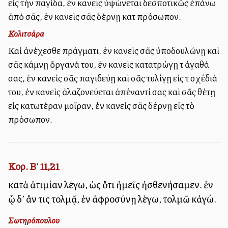
εἰς τὴν παγίδα, ἐὰν κανεὶς ὑψώνεται δεσποτικῶς ἐπάνω
ἀπὸ σᾶς, ἐὰν κανεὶς σᾶς δέρνῃ κατὰ πρόσωπον.
Κολιτσάρα
Καὶ ἀνέχεσθε πράγματι, ἐὰν κανεὶς σᾶς ὑποδουλώνῃ καὶ
σᾶς κάμνῃ ὄργανά του, ἐὰν κανεὶς κατατρώγῃ τὰ ἀγαθά
σας, ἐὰν κανεὶς σᾶς παγιδεύῃ καὶ σᾶς τυλίγῃ εἰς τὰ σχέδιά
του, ἐὰν κανεὶς ἀλαζονεύεται ἀπέναντί σας καὶ σᾶς θέτῃ
εἰς κατωτέραν μοῖραν, ἐὰν κανεὶς σᾶς δέρνῃ εἰς τὸ
πρόσωπον.
Κορ. Β' 11,21
κατὰ ἀτιμίαν λέγω, ὡς ὅτι ἡμεῖς ἠσθενήσαμεν. ἐν
ᾧ δ’ ἄν τις τολμᾷ, ἐν ἀφροσύνῃ λέγω, τολμῶ κἀγώ.
Σωτηρόπουλου