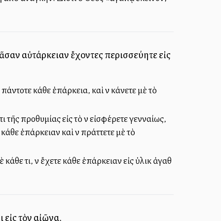
 πᾶσαν αὐτάρκειαν ἔχοντες περισσεύητε εἰς
 πάντοτε κάθε ἐπάρκεια, καὶ νὰ κάνετε μὲ τὸ
ι τῆς προθυμίας εἰς τὸ νὰ εἰσφέρετε γενναίως,
κάθε ἐπάρκειαν καὶ νὰ πράττετε μὲ τὸ
θε τι, νὰ ἔχετε κάθε ἐπάρκειαν εἰς ὑλικὰ ἀγαθὰ
 εἰς τὸν αἰῶνα.