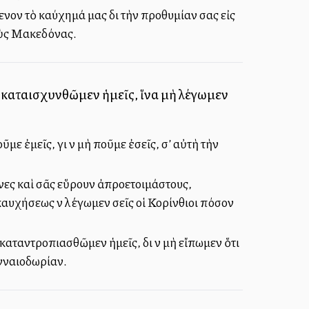
ενον τὸ καύχημά μας διὰ τὴν προθυμίαν σας εἰς
τοὺς Μακεδόνας.
 καταισχυνθῶμεν ἡμεῖς, ἵνα μὴ λέγωμεν
 ἐμεῖς, γιὰ νὰ μὴ ποῦμε ἐσεῖς, σ’ αὐτὴ τὴν
όνες καὶ σᾶς εὕρουν ἀπροετοιμάστους,
καυχήσεως νὰ λέγωμεν σεῖς οἱ Κορίνθιοι πόσον
αταντροπιασθῶμεν ἡμεῖς, διὰ νὰ μὴ εἴπωμεν ὅτι
ενναιοδωρίαν.