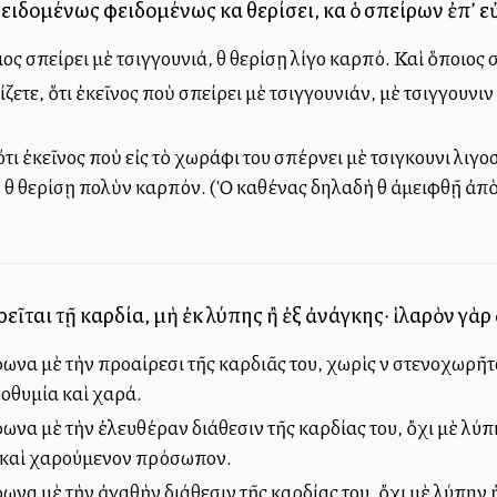
ειδομένως φειδομένως καὶ θερίσει, καὶ ὁ σπείρων ἐπ’ εὐλ
ιος σπείρει μὲ τσιγγουνιά, θὰ θερίσῃ λίγο καρπό. Καὶ ὅποιος
ζετε, ὅτι ἐκεῖνος ποὺ σπείρει μὲ τσιγγουνιάν, μὲ τσιγγουνιὰν
τι ἐκεῖνος ποὺ εἰς τὸ χωράφι του σπέρνει μὲ τσιγκουνιὰ λιγοσ
θὰ θερίσῃ πολὺν καρπόν. (Ὁ καθένας δηλαδὴ θὰ ἀμειφθῇ ἀπὸ 
ῖται τῇ καρδία, μὴ ἐκ λύπης ἢ ἐξ ἀνάγκης· ἱλαρὸν γὰρ
να μὲ τὴν προαίρεσι τῆς καρδιᾶς του, χωρὶς νὰ στενοχωρῆτα
ροθυμία καὶ χαρά.
ωνα μὲ τὴν ἐλευθέραν διάθεσιν τῆς καρδίας του, ὄχι μὲ λύπ
ν καὶ χαρούμενον πρόσωπον.
ωνα μὲ τὴν ἀγαθὴν διάθεσιν τῆς καρδίας του, ὄχι μὲ λύπην 