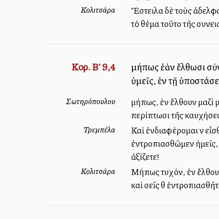
Κολιτσάρα
Ἔστειλα δὲ τοὺς ἀδελφοὺ
τὸ θέμα τοῦτο τῆς συνε
Κορ. Β' 9,4
μήπως ἐὰν ἔλθωσι σὺ
ὑμεῖς, ἐν τῇ ὑποστάσ
Σωτηρόπουλου
μήπως, ἐὰν ἔλθουν μαζί 
περίπτωσι τῆς καυχήσε
Τρεμπέλα
Καὶ ἐνδιαφέρομαι νὰ εἶσ
ἐντροπιασθῶμεν ἡμεῖς, 
ἀξίζετε!
Κολιτσάρα
Μήπως τυχόν, ἐὰν ἔλθου
καὶ σεῖς θὰ ἐντροπιασθῆ