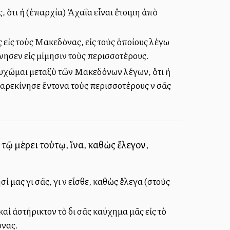
ς, ὅτι ἡ (ἐπαρχία) Ἀχαΐα εἶναι ἕτοιμη ἀπὸ
ᾶς εἰς τοὺς Μακεδόνας, εἰς τοὺς ὁποίους λέγω
νησεν εἰς μίμησιν τοὺς περισσοτέρους.
 καυχῶμαι μεταξὺ τῶν Μακεδόνων λέγων, ὅτι ἡ
παρεκίνησε ἔντονα τοὺς περισσοτέρους νὰ σᾶς
τῷ μέρει τούτῳ, ἵνα, καθὼς ἔλεγον,
μας γιὰ σᾶς, γιὰ νὰ εἶσθε, καθὼς ἔλεγα (στοὺς
ὶ ἀστήρικτον τὸ διὰ σᾶς καύχημα μᾶς εἰς τὸ
όνας.