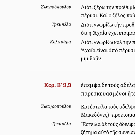
Σωτηρόπουλου
Διότι ξέρω τὴν προθυμία
πέρυσι. Καὶ ὁ ζῆλος πο
Τρεμπέλα
Διότι γνωρίζω τὴν προθυ
ὅτι ἡ Ἄχαΐα ἔχει ἑτοιμ
Κολιτσάρα
Διότι γνωρίζω καλὰ τὴν 
Ἀχαΐα εἶναι ἀπὸ πέρυσι
μιμιθοῦν.
Κορ. Β' 9,3
ἔπεμψα δὲ τοὺς ἀδελφ
παρεσκευασμένοι ἦτε
Σωτηρόπουλου
Καὶ ἔστειλα τοὺς ἀδελφοὺ
Μακεδόνες), προετοιμα
Τρεμπέλα
Ἔστειλα δὲ τοὺς ἀδελφού
ζήτημα αὐτὸ τῆς συνεισφ