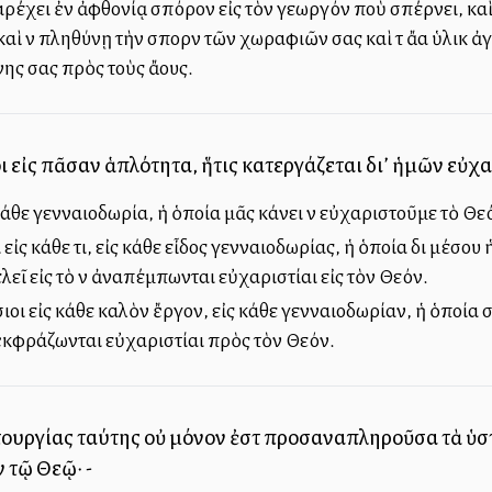
αρέχει ἐν ἀφθονίᾳ σπόρον εἰς τὸν γεωργόν ποὺ σπέρνει, καὶ
ὶ νὰ πληθύνῃ τὴν σπορὰν τῶν χωραφιῶν σας καὶ τὰ ἄλλα ὑλικὰ 
ς σας πρὸς τοὺς ἄλλους.
ι εἰς πᾶσαν ἁπλότητα, ἥτις κατεργάζεται δι’ ἡμῶν εὐχ
 κάθε γενναιοδωρία, ἡ ὁποία μᾶς κάνει νὰ εὐχαριστοῦμε τὸ Θε
ι εἰς κάθε τι, εἰς κάθε εἶδος γενναιοδωρίας, ἡ ὁποία διὰ μέ
εῖ εἰς τὸ νὰ ἀναπέμπωνται εὐχαριστίαι εἰς τὸν Θεόν.
σιοι εἰς κάθε καλὸν ἔργον, εἰς κάθε γενναιοδωρίαν, ἡ ὁποία
 ἐκφράζωνται εὐχαριστίαι πρὸς τὸν Θεόν.
ιτουργίας ταύτης οὐ μόνον ἐστὶ προσαναπληροῦσα τὰ ὑσ
ν τῷ Θεῷ· -