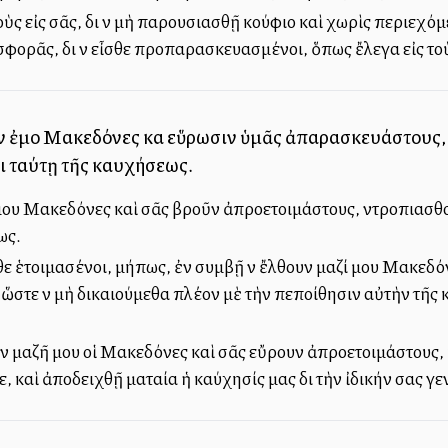
ς εἰς σᾶς, διὰ νὰ μὴ παρουσιασθῇ κούφιο καὶ χωρὶς περιεχόμ
ισφορᾶς, διὰ νὰ εἶσθε προπαρασκευασμένοι, ὅπως ἔλεγα εἰς 
ν ἐμοὶ Μακεδόνες καὶ εὕρωσιν ὑμᾶς ἀπαρασκευάστους,
ει ταύτῃ τῆς καυχήσεως.
μου Μακεδόνες καὶ σᾶς βροῦν ἀπροετοιμάστους, ντροπιασθοῦμε
ως.
θε ἑτοιμασένοι, μήπως, ἐὰν συμβῇ νὰ ἔλθουν μαζί μου Μακεδ
ὥστε νὰ μὴ δικαιούμεθα πλέον μὲ τὴν πεποίθησιν αὐτὴν τῆς 
ν μαζῆ μου οἱ Μακεδόνες καὶ σᾶς εὔρουν ἀπροετοιμάστους, κ
τε, καὶ ἀποδειχθῇ ματαία ἡ καύχησίς μας διὰ τὴν ἰδικήν σας γ