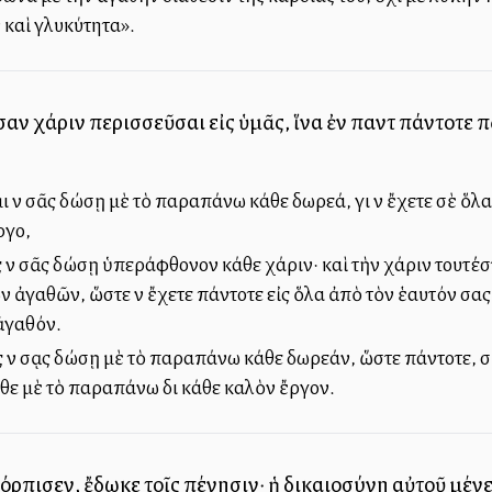
 καὶ γλυκύτητα».
σαν χάριν περισσεῦσαι εἰς ὑμᾶς, ἵνα ἐν παντὶ πάντοτε
ι νὰ σᾶς δώσῃ μὲ τὸ παραπάνω κάθε δωρεά, γιὰ νὰ ἔχετε σὲ ὅλα
ργο,
 νὰ σᾶς δώσῃ ὑπεράφθονον κάθε χάριν· καὶ τὴν χάριν τουτέστ
ν ἀγαθῶν, ὥστε νὰ ἔχετε πάντοτε εἰς ὅλα ἀπὸ τὸν ἑαυτόν σας 
ἀγαθόν.
 νὰ σᾳς δώσῃ μὲ τὸ παραπάνω κάθε δωρεάν, ὥστε πάντοτε, σὲ κά
θε μὲ τὸ παραπάνω διὰ κάθε καλὸν ἔργον.
ρπισεν, ἔδωκε τοῖς πένησιν· ἡ δικαιοσύνη αὐτοῦ μένει