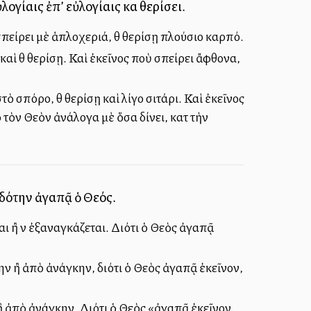
ογίαις ἐπ’ εὐλογίαις καὶ θερίσει.
 σπείρει μὲ ἁπλοχεριά, θὰ θερίσῃ πλούσιο καρπό.
 καὶ θὰ θερίσῃ. Καὶ ἐκεῖνος ποὺ σπείρει ἄφθονα,
τὸ σπόρο, θὰ θερίσῃ καὶ λίγο σιτάρι. Καὶ ἐκεῖνος
τὸν Θεὸν ἀνάλογα μὲ ὅσα δίνει, κατὰ τὴν
 δότην ἀγαπᾷ ὁ Θεός.
ι ἢ νὰ ἐξαναγκάζεται. Διότι ὁ Θεὸς ἀγαπᾷ
ην ἢ ἀπὸ ἀνάγκην, διότι ὁ Θεὸς ἀγαπᾷ ἐκεῖνον,
ἢ ἀπὸ ἀνάγκην. Διότι ὁ Θεὸς «ἀγαπᾷ ἐκεῖνον,