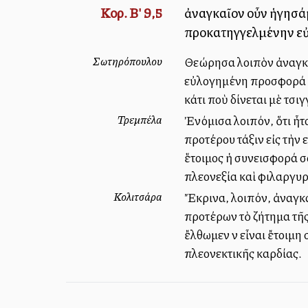
Κορ. Β' 9,5
ἀναγκαῖον οὖν ἡγησάμ
προκατηγγελμένην εὐλ
Σωτηρόπουλου
Θεώρησα λοιπὸν ἀναγκαῖ
εὐλογημένη προσφορά σα
κάτι ποὺ δίνεται μὲ τσιγ
Τρεμπέλα
Ἐνόμισα λοιπόν, ὅτι ἦτ
προτέρου τάξιν εἰς τὴν
ἕτοιμος ἡ συνεισφορά σας
πλεονεξία καὶ φιλαργυρ
Κολιτσάρα
Ἔκρινα, λοιπόν, ἀναγκα
προτέρων τὸ ζήτημα τῆς
ἔλθωμεν νὰ εἶναι ἔτοιμη
πλεονεκτικῆς καρδίας.