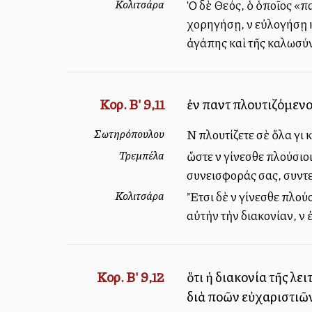
Κολιτσάρα
Ὁ δὲ Θεός, ὁ ὁποῖος «π
χορηγήσῃ, νὰ εὐλογήσῃ κα
ἀγάπης καὶ τῆς καλωσύνη
Κορ. Β' 9,11
ἐν παντὶ πλουτιζόμενο
Σωτηρόπουλου
Νὰ πλουτίζετε σὲ ὅλα γιὰ
Τρεμπέλα
ὥστε νὰ γίνεσθε πλούσιο
συνεισφοράς σας, συντελ
Κολιτσάρα
Ἔτσι δὲ νὰ γίνεσθε πλού
αὐτὴν τὴν διακονίαν, νὰ
Κορ. Β' 9,12
ὅτι ἡ διακονία τῆς λε
διὰ πολλῶν εὐχαριστιῶ