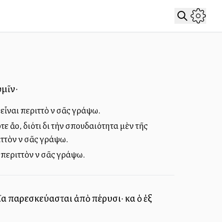
ὑμῖν·
εἶναι περιττὸ νὰ σᾶς γράψω.
 ἄλλο, διότι διὰ τὴν σπουδαιότητα μὲν τῆς
ττὸν νὰ σᾶς γράψω.
περιττὸν νὰ σᾶς γράψω.
 παρεσκεύασται ἀπὸ πέρυσι· καὶ ὁ ἐξ