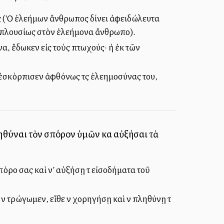
ῶς (Ὁ ἐλεήμων ἄνθρωπος δίνει ἀφειδώλευτα
νει πλουσίως στὸν ἐλεήμονα ἄνθρωπο).
να, ἔδωκεν εἰς τοὺς πτωχούς· ἡ ἐκ τῶν
«ἐσκόρπισεν ἀφθόνως τὰς ἐλεημοσύνας του,
ηθύναι τὸν σπόρον ὑμῶν καὶ αὐξήσαι τὰ
πόρο σας καὶ ν’ αὐξήσῃ τὰ εἰσοδήματα τοῦ
ὰ τρώγωμεν, εἴθε νὰ χορηγήσῃ καὶ νὰ πληθύνῃ τὰ