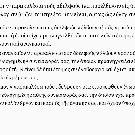
ην παρακαλέσαι τοὺς ἀδελφοὺς ἵνα προέλθωσιν εἰς ὑμ
ογίαν ὑμῶν, ταύτην ἑτοίμην εἶναι, οὕτως ὡς εὐλογίαν 
ο νὰ παρακαλέσω τοὺς ἀδελφοὺς νὰ ἔλθουν σὲ σᾶς πρωτύτερ
ς, ἡ ὁποία εἶχε προαναγγελθῆ, ὥστε αὐτὴ νὰ εἶναι ἕτοιμη
γουνιὰ καὶ ἀναγκαστικά.
ο ἀναγκαῖον νὰ παρακαλέσω τοὺς ἀδελφοὺς νὰ ἔλθουν πρὸς σᾶ
 εὐλογημένην συνεισφοράν σας, τὴν ὁποίαν προανήγγειλα εἰ
 αὐτή. Νὰ εἶναι δὲ ἔτσι ἕτοιμος σὰν ἀγαθοεργία καὶ ὄχι σὰν συ
ία ἐκ μέρους σας.
ῖον νὰ παρακαλέσω τοὺς ἀδελφοὺς νὰ σᾶς ἐπισκεφθοῦν ἐνωρ
 εὐλογημένης αὐτῆς συνεισφοράς σας, τὴν ὁποίαν ἔχω προα
 σὰν καλὸν ἔργον καὶ καρπὸς τῆς ἀγάπης σας, καὶ ὄχι σὰν ὑπο