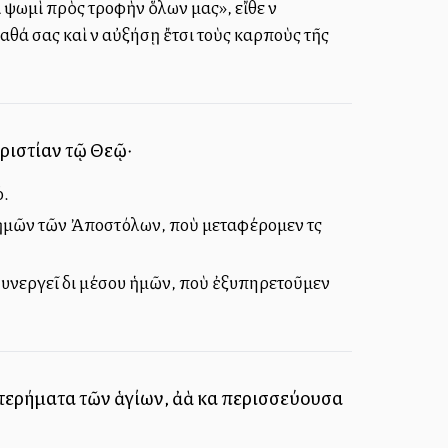
 ψωμὶ πρὸς τροφὴν ὅλων μας», εἴθε νὰ
ἀγαθά σας καὶ νὰ αὐξήσῃ ἔτσι τοὺς καρποὺς τῆς
αριστίαν τῷ Θεῷ·
ό.
σου ἡμῶν τῶν Ἀποστόλων, ποὺ μεταφέρομεν τὰς
 συνεργεῖ διὰ μέσου ἡμῶν, ποὺ ἐξυπηρετοῦμεν
τερήματα τῶν ἁγίων, ἀλλὰ καὶ περισσεύουσα