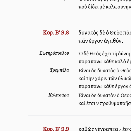
ποὺ δίδει μὲ καλωσύνην
Κορ. Β' 9,8
δυνατὸς δὲ ὁ Θεὸς πᾶ
πᾶν ἔργον ἀγαθόν,
Σωτηρόπουλου
Ὁ δὲ Θεὸς ἔχει τὴ δύναμ
παραπάνω κάθε καλὸ ἔ
Τρεμπέλα
Εἶναι δὲ δυνατὸς ὁ Θεὸς
καὶ τὴν χάριν τῶν ὑλικῶ
παραπάνω κάθε ἔργον 
Κολιτσάρα
Εἶναι δὲ δυνατὸν ὁ Θεὸς
καὶ ἔτσι νὰ προθυμοποῆσ
Κορ. Β' 9,9
καθὼς γέγραπται· ἐσκό