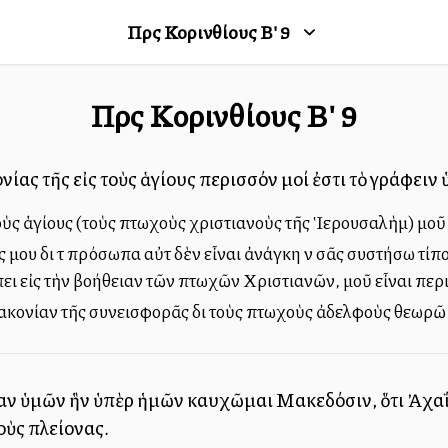
Πρὸς Κορινθίους Β'
9
Πρὸς Κορινθίους Β'
9
ονίας τῆς εἰς τοὺς ἁγίους περισσόν μοί ἐστι τὸ γράφειν 
τοὺς ἁγίους (τοὺς πτωχοὺς χριστιανοὺς τῆς Ἱερουσαλὴμ) μοῦ 
ου διὰ τὰ πρόσωπα αὐτὰ δὲν εἶναι ἀνάγκη νὰ σᾶς συστήσω τίποτε
ει εἰς τὴν βοήθειαν τῶν πτωχῶν Χριστιανῶν, μοῦ εἶναι περι
διακονίαν τῆς συνεισφορᾶς διὰ τοὺς πτωχοὺς ἀδελφοὺς θεωρῶ 
αν ὑμῶν ἣν ὑπὲρ ἡμῶν καυχῶμαι Μακεδόσιν, ὅτι Ἀχαΐα
οὺς πλείονας.