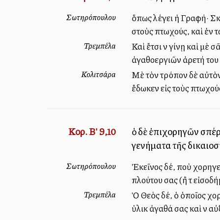
Σωτηρόπουλου
ὅπως λέγει ἡ Γραφή· Σκ
στοὺς πτωχούς, καὶ ἐν τ
Τρεμπέλα
Καὶ ἔτσι νὰ γίνῃ καὶ μὲ
ἀγαθοεργιῶν ἀρετή του μ
Κολιτσάρα
Μὲ τὸν τρόπον δὲ αὐτὸν
ἔδωκεν εἰς τοὺς πτωχούς
Κορ. Β' 9,10
ὁ δὲ ἐπιχορηγῶν σπέρ
γενήματα τῆς δικαιο
Σωτηρόπουλου
Ἐκεῖνος δέ, ποὺ χορηγεῖ
πλούτου σας (ἢ τὰ εἰσοδ
Τρεμπέλα
Ὁ Θεὸς δέ, ὁ ὁποῖος χορ
ὑλικὰ ἀγαθά σας καὶ νὰ 