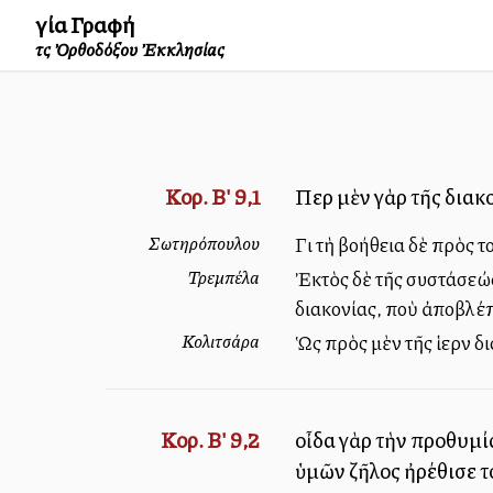
Ἁγία Γραφή
τῆς Ὀρθοδόξου Ἐκκλησίας
Κορ. Β' 9,1
Περὶ μὲν γὰρ τῆς διακ
Σωτηρόπουλου
Γιὰ τὴ βοήθεια δὲ πρὸς 
Τρεμπέλα
Ἐκτὸς δὲ τῆς συστάσεώς μ
διακονίας, ποὺ ἀποβλέπ
Κολιτσάρα
Ὡς πρὸς μὲν τῆς ἱερὰν 
Κορ. Β' 9,2
οἶδα γὰρ τὴν προθυμί
ὑμῶν ζῆλος ἠρέθισε τ