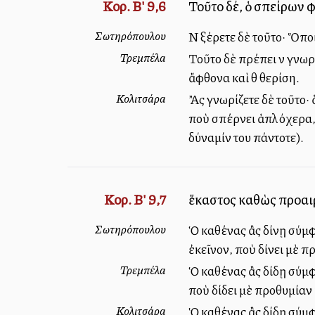
Κορ. Β' 9,6
Τοῦτο δέ, ὁ σπείρων φ
Σωτηρόπουλου
Νὰ ξέρετε δὲ τοῦτο· Ὅπο
Τρεμπέλα
Τοῦτο δὲ πρέπει νὰ γνωρί
ἄφθονα καὶ θὰ θερίση.
Κολιτσάρα
Ἂς γνωρίζετε δὲ τοῦτο· ὅ
ποὺ σπέρνει ἁπλόχερα, 
δύναμίν του πάντοτε).
Κορ. Β' 9,7
ἕκαστος καθὼς προαιρε
Σωτηρόπουλου
Ὁ καθένας ἂς δίνῃ σύμφω
ἐκεῖνον, ποὺ δίνει μὲ π
Τρεμπέλα
Ὁ καθένας ἂς δίδῃ σύμφ
ποὺ δίδει μὲ προθυμία
Κολιτσάρα
Ὁ καθένας ἂς δίδῃ σύμφ