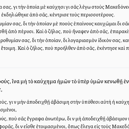
 σας, γιὰ τὴν ὁποία μὲ καύχησι γιὰ σᾶς λέγω στοὺς Μακεδόνε
ὺ ἐκδηλώθηκε ἀπὸ σᾶς, κέντρισε τοὺς περισσοτέρους.
μίαν σας, διὰ τὴν ὁποίαν μὲ πολλοὺς ἐπαίνους καυχῶμαι διὰ σ
ασθῆ ἀπὸ πέρυσι. Καὶ ὁ ζῆλος, ποὺ ἤναψεν ἀπὸ σᾶς, ἐπαρακί
προθυμίαν σας, διὰ τὴν ὁποίαν, διὰ λογαριασμὸν ἰδικόν σας,
 ἕτοιμη. Καὶ ὁ ζῆλος, ποὺ προῆλθεν ἀπὸ σᾶς, ἐκέντησε καὶ 
ούς, ἵνα μὴ τὸ καύχημα ἡμῶν τὸ ὑπὲρ ὑμῶν κενωθῇ ἐν 
,
ς, γιὰ νὰ μὴν ἀποδειχθῇ ἀβάσιμη στὴν ὑπόθεσι αὐτὴ ἡ καύχησί 
σμένοι,
ς, ποὺ σᾶς ἔγραψα ἀνωτέρω, διὰ νὰ μὴ ἀποδειχθῇ ἀβάσιμον κα
ορᾶς, διὰ νὰ εἶσθε ἑτοιμασμένοι, ὅπως ἔλεγα εἰς τοὺς Μακεδ