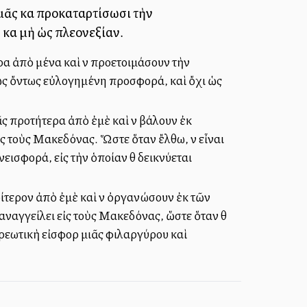
ᾶς καὶ προκαταρτίσωσι τὴν
καὶ μὴ ὡς πλεονεξίαν.
α ἀπὸ μένα καὶ νὰ προετοιμάσουν τὴν
 ὡς ὄντως εὐλογημένη προσφορά, καὶ ὄχι ὡς
ς προτήτερα ἀπὸ ἐμὲ καὶ νὰ βάλουν ἐκ
ς τοὺς Μακεδόνας. Ὥστε ὅταν ἔλθω, νὰ εἶναι
νεισφορά, εἰς τὴν ὁποίαν θὰ δεικνύεται
ίτερον ἀπὸ ἐμὲ καὶ νὰ ὀργανώσουν ἐκ τῶν
ναγγείλει εἰς τοὺς Μακεδόνας, ὥστε ὅταν θὰ
χρεωτικὴ εἰσφορὰ μιᾶς φιλαργύρου καὶ