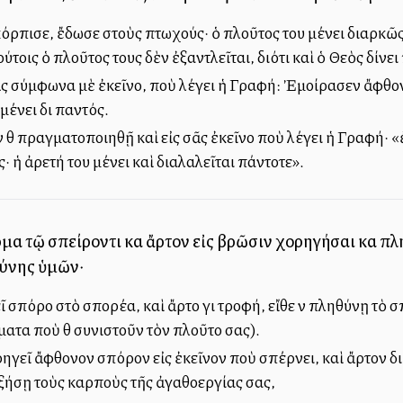
όρπισε, ἔδωσε στοὺς πτωχούς· ὁ πλοῦτος του μένει διαρκ
ούτοις ὁ πλοῦτος τους δὲν ἐξαντλεῖται, διότι καὶ ὁ Θεὸς δί
 σᾶς σύμφωνα μὲ ἐκεῖνο, ποὺ λέγει ἡ Γραφή: Ἐμοίρασεν ἄφθο
ένει διὰ παντός.
 θὰ πραγματοποιηθῇ καὶ εἰς σᾶς ἐκεῖνο ποὺ λέγει ἡ Γραφή· 
· ἡ ἀρετή του μένει καὶ διαλαλεῖται πάντοτε».
μα τῷ σπείροντι καὶ ἄρτον εἰς βρῶσιν χορηγήσαι καὶ πλ
σύνης ὑμῶν·
 σπόρο στὸ σπορέα, καὶ ἄρτο γιὰ τροφή, εἴθε νὰ πληθύνῃ τὸ σ
ήματα ποὺ θὰ συνιστοῦν τὸν πλοῦτο σας).
ηγεῖ ἄφθονον σπόρον εἰς ἐκεῖνον ποὺ σπέρνει, καὶ ἄρτον διὰ ν
αὐξήσῃ τοὺς καρποὺς τῆς ἀγαθοεργίας σας,