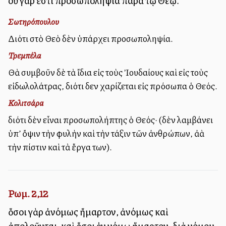
οὐ γὰρ ἔστι προσωποληψία παρὰ τῷ Θεῷ.
Σωτηρόπουλου
Διότι στὸ Θεὸ δὲν ὑπάρχει προσωποληψία.
Τρεμπέλα
Θὰ συμβοῦν δὲ τὰ ἴδια εἰς τοὺς Ἰουδαίους καὶ εἰς τοὺς
εἰδωλολάτρας, διότι δεν χαρίζεται εἰς πρόσωπα ὁ Θεός.
Κολιτσάρα
διότι δὲν εἶναι προσωπολήπτης ὁ Θεός· (δὲν λαμβάνει
ὑπ’ ὄψιν τὴν φυλὴν καὶ τὴν τάξιν τῶν ἀνθρώπων, ἀλλὰ
τὴν πίστιν καὶ τὰ ἔργα των).
Ρωμ. 2,12
ὅσοι γὰρ ἀνόμως ἥμαρτον, ἀνόμως καὶ
ἀπολοῦνται· καὶ ὅσοι ἐν νόμῳ ἥμαρτον, διὰ νόμου