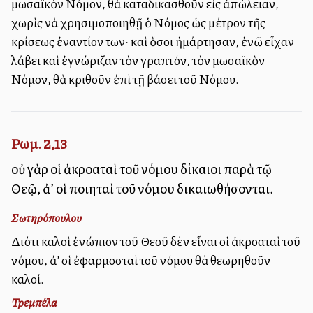
μωσαϊκὸν Νόμον, θὰ καταδικασθοῦν εἰς ἀπώλειαν,
χωρὶς νὰ χρησιμοποιηθῇ ὁ Νόμος ὡς μέτρον τῆς
κρίσεως ἐναντίον των· καὶ ὅσοι ἡμάρτησαν, ἐνῶ εἶχαν
λάβει καὶ ἐγνώριζαν τὸν γραπτόν, τὸν μωσαϊκὸν
Νόμον, θὰ κριθοῦν ἐπὶ τῇ βάσει τοῦ Νόμου.
Ρωμ. 2,13
οὐ γὰρ οἱ ἀκροαταὶ τοῦ νόμου δίκαιοι παρὰ τῷ
Θεῷ, ἀλλ’ οἱ ποιηταὶ τοῦ νόμου δικαιωθήσονται.
Σωτηρόπουλου
Διότι καλοὶ ἐνώπιον τοῦ Θεοῦ δὲν εἶναι οἱ ἀκροαταὶ τοῦ
νόμου, ἀλλ’ οἱ ἐφαρμοσταὶ τοῦ νόμου θὰ θεωρηθοῦν
καλοί.
Τρεμπέλα