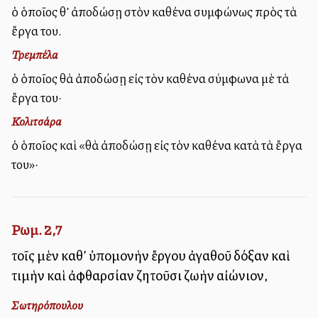
ὁ ὁποῖος θ’ ἀποδώσῃ στὸν καθένα συμφώνως πρὸς τὰ
ἔργα του.
Τρεμπέλα
ὁ ὁποῖος θὰ ἀποδώσῃ εἰς τὸν καθένα σύμφωνα μὲ τὰ
ἔργα του·
Κολιτσάρα
ὁ ὁποῖος καὶ «θὰ ἀποδώσῃ εἰς τὸν καθένα κατὰ τὰ ἔργα
του»·
Ρωμ. 2,7
τοῖς μὲν καθ’ ὑπομονὴν ἔργου ἀγαθοῦ δόξαν καὶ
τιμὴν καὶ ἀφθαρσίαν ζητοῦσι ζωὴν αἰώνιον,
Σωτηρόπουλου