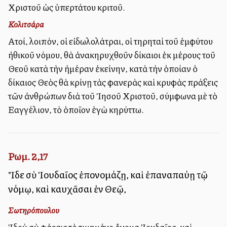
Χριστοῦ ὡς ὑπερτάτου κριτοῦ.
Κολιτσάρα
Αὐτοί, λοιπόν, οἱ εἰδωλολάτραι, οἱ τηρηταὶ τοῦ ἐμφύτου
ἠθικοῦ νόμου, θὰ ἀνακηρυχθοῦν δίκαιοι ἐκ μέρους τοῦ
Θεοῦ κατὰ τὴν ἡμέραν ἐκείνην, κατὰ τὴν ὁποίαν ὁ
δίκαιος Θεὸς θὰ κρίνῃ τὰς φανερὰς καὶ κρυφὰς πράξεις
τῶν ἀνθρώπων διὰ τοῦ Ἰησοῦ Χριστοῦ, σύμφωνα μὲ τὸ
Εὐαγγέλιον, τὸ ὁποῖον ἐγὼ κηρύττω.
Ρωμ. 2,17
Ἴδε σὺ Ἰουδαῖος ἐπονομάζῃ, καὶ ἐπαναπαύῃ τῷ
νόμῳ, καὶ καυχᾶσαι ἐν Θεῷ,
Σωτηρόπουλου