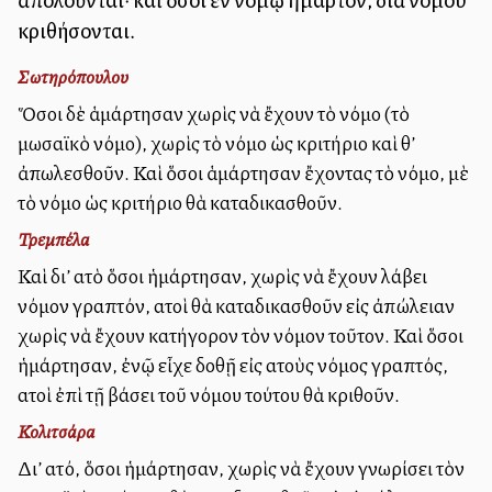
κριθήσονται.
Σωτηρόπουλου
Ὅσοι δὲ ἁμάρτησαν χωρὶς νὰ ἔχουν τὸ νόμο (τὸ
μωσαϊκὸ νόμο), χωρὶς τὸ νόμο ὡς κριτήριο καὶ θ’
ἀπωλεσθοῦν. Καὶ ὅσοι ἁμάρτησαν ἔχοντας τὸ νόμο, μὲ
τὸ νόμο ὡς κριτήριο θὰ καταδικασθοῦν.
Τρεμπέλα
Καὶ δι’ αὐτὸ ὅσοι ἡμάρτησαν, χωρὶς νὰ ἔχουν λάβει
νόμον γραπτόν, αὐτοὶ θὰ καταδικασθοῦν εἰς ἀπώλειαν
χωρὶς νὰ ἔχουν κατήγορον τὸν νόμον τοῦτον. Καὶ ὅσοι
ἡμάρτησαν, ἐνῷ εἶχε δοθῇ εἰς αὐτοὺς νόμος γραπτός,
αὐτοὶ ἐπὶ τῇ βάσει τοῦ νόμου τούτου θὰ κριθοῦν.
Κολιτσάρα
Δι’ αὐτό, ὅσοι ἡμάρτησαν, χωρὶς νὰ ἔχουν γνωρίσει τὸν