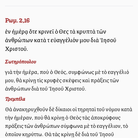
Ρωμ. 2,16
ἐν ἡμέρᾳ ὅτε κρινεῖ ὁ Θεὸς τὰ κρυπτὰ τῶν
ἀνθρώπων κατὰ τὸ εὐαγγέλιόν μου διὰ Ἰησοῦ
Χριστοῦ.
Σωτηρόπουλου
γιὰ τὴν ἡμέρα, ποὺ ὁ Θεός, συμφώνως μὲ τὸ εὐαγγέλιό
μου, θὰ κρίνῃ τὶς κρυφὲς σκέψεις καὶ πράξεις τῶν
ἀνθρώπων διὰ τοῦ Ἰησοῦ Χριστοῦ.
Τρεμπέλα
Θὰ ἀνακηρυχθοῦν δὲ δίκαιοι οἱ τηρηταὶ τοῦ νόμου κατὰ
τὴν ἡμέραν, ποὺ θὰ κρίνῃ ὁ Θεὸς τὰς ἀποκρύφους
πράξεις τῶν ἀνθρώπων σύμφωνα μὲ τὸ εὐαγγέλιον, τὸ
ὁποῖον κηρύττω. Θὰ τὰς κρίνῃ δὲ διὰ τοῦ Ἰησοῦ