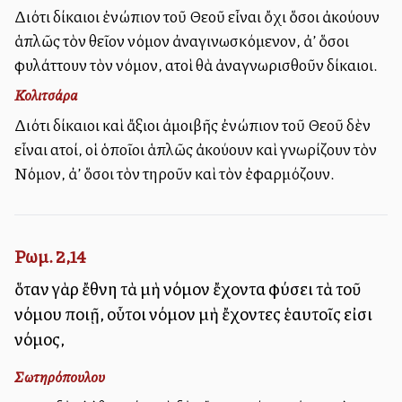
Διότι δίκαιοι ἐνώπιον τοῦ Θεοῦ εἶναι ὄχι ὅσοι ἀκούουν
ἁπλῶς τὸν θεῖον νόμον ἀναγινωσκόμενον, ἀλλ’ ὅσοι
φυλάττουν τὸν νόμον, αὐτοὶ θὰ ἀναγνωρισθοῦν δίκαιοι.
Κολιτσάρα
Διότι δίκαιοι καὶ ἄξιοι ἀμοιβῆς ἐνώπιον τοῦ Θεοῦ δὲν
εἶναι αὐτοί, οἱ ὁποῖοι ἁπλῶς ἀκούουν καὶ γνωρίζουν τὸν
Νόμον, ἀλλ’ ὅσοι τὸν τηροῦν καὶ τὸν ἐφαρμόζουν.
Ρωμ. 2,14
ὅταν γὰρ ἔθνη τὰ μὴ νόμον ἔχοντα φύσει τὰ τοῦ
νόμου ποιῇ, οὗτοι νόμον μὴ ἔχοντες ἑαυτοῖς εἰσι
νόμος,
Σωτηρόπουλου