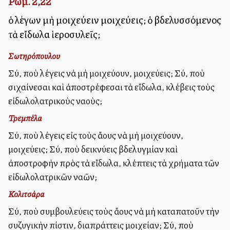
Ρωμ. 2,22
ὁ λέγων μὴ μοιχεύειν μοιχεύεις; ὁ βδελυσσόμενος
τὰ εἴδωλα ἱεροσυλεῖς;
Σωτηρόπουλου
Σύ, ποὺ λέγεις νὰ μὴ μοιχεύουν, μοιχεύεις; Σύ, ποὺ
σιχαίνεσαι καὶ ἀποστρέφεσαι τὰ εἴδωλα, κλέβεις τοὺς
εἰδωλολατρικοὺς ναοὺς;
Τρεμπέλα
Σύ, ποὺ λέγεις εἰς τοὺς ἄλλους νὰ μὴ μοιχεύουν,
μοιχεύεις; Σύ, ποὺ δεικνύεις βδελυγμίαν καὶ
ἀποστροφὴν πρὸς τὰ εἴδωλα, κλέπτεις τὰ χρήματα τῶν
εἰδωλολατρικῶν ναῶν;
Κολιτσάρα
Σύ, ποὺ συμβουλεύεις τοὺς ἄλλους νὰ μὴ καταπατοῦν τὴν
συζυγικὴν πίστιν, διαπράττεις μοιχείαν; Σύ, ποὺ