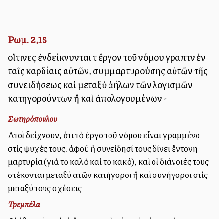
Ρωμ. 2,15
οἵτινες ἐνδείκνυνται τὸ ἔργον τοῦ νόμου γραπτὸν ἐν
ταῖς καρδίαις αὐτῶν, συμμαρτυρούσης αὐτῶν τῆς
συνειδήσεως καὶ μεταξὺ ἀλλήλων τῶν λογισμῶν
κατηγορούντων ἢ καὶ ἀπολογουμένων -
Σωτηρόπουλου
Αὐτοὶ δείχνουν, ὅτι τὸ ἔργο τοῦ νόμου εἶναι γραμμένο
στὶς ψυχές τους, ἀφοῦ ἡ συνείδησί τους δίνει ἔντονη
μαρτυρία (γιὰ τὸ καλὸ καὶ τὸ κακό), καὶ οἱ διάνοιές τους
στέκονται μεταξύ αὐτῶν κατήγοροι ἢ καὶ συνήγοροι στὶς
μεταξύ τους σχέσεις
Τρεμπέλα