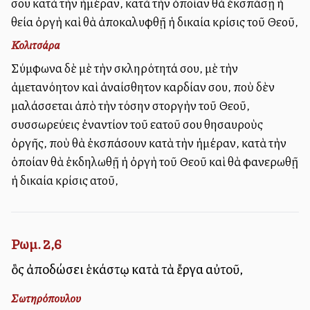
σου κατὰ τὴν ἡμέραν, κατὰ τὴν ὁποίαν θὰ ἐκσπάσῃ ἡ
θεία ὀργὴ καὶ θὰ ἀποκαλυφθῇ ἡ δικαία κρίσις τοῦ Θεοῦ,
Κολιτσάρα
Σύμφωνα δὲ μὲ τὴν σκληρότητά σου, μὲ τὴν
ἀμετανόητον καὶ ἀναίσθητον καρδίαν σου, ποὺ δὲν
μαλάσσεται ἀπὸ τὴν τόσην στοργὴν τοῦ Θεοῦ,
συσσωρεύεις ἐναντίον τοῦ εὐατοῦ σου θησαυροὺς
ὀργῆς, ποὺ θὰ ἐκσπάσουν κατὰ τὴν ἡμέραν, κατὰ τὴν
ὁποίαν θὰ ἐκδηλωθῇ ἡ ὀργὴ τοῦ Θεοῦ καὶ θὰ φανερωθῇ
ἡ δικαία κρίσις αὐτοῦ,
Ρωμ. 2,6
ὃς ἀποδώσει ἑκάστῳ κατὰ τὰ ἔργα αὐτοῦ,
Σωτηρόπουλου