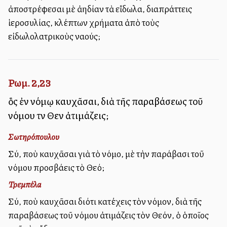
ἀποστρέφεσαι μὲ ἀηδίαν τὰ εἴδωλα, διαπράττεις
ἱεροσυλίας, κλέπτων χρήματα ἀπὸ τοὺς
εἰδωλολατρικοὺς ναούς;
Ρωμ. 2,23
ὃς ἐν νόμῳ καυχᾶσαι, διὰ τῆς παραβάσεως τοῦ
νόμου τὸν Θεὸν ἀτιμάζεις;
Σωτηρόπουλου
Σύ, ποὺ καυχᾶσαι γιὰ τὸ νόμο, μὲ τὴν παράβασι τοῦ
νόμου προσβάλλεις τὸ Θεό;
Τρεμπέλα
Σύ, ποὺ καυχᾶσαι διότι κατέχεις τὸν νόμον, διὰ τῆς
παραβάσεως τοῦ νόμου ἀτιμάζεις τὸν Θεόν, ὁ ὁποῖος