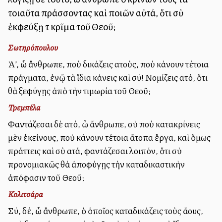
τοιαῦτα πράσσοντας καὶ ποιῶν αὐτά, ὅτι σὺ
ἐκφεύξῃ τὸ κρῖμα τοῦ Θεοῦ;
Σωτηρόπουλου
Ἀλλ’, ὦ ἄνθρωπε, ποὺ δικάζεις αὐτοὺς, ποὺ κάνουν τέτοια
πράγματα, ἐνῷ τὰ ἴδια κάνεις καὶ σύ! Νομίζεις αὐτό, ὅτι
θὰ ξεφύγῃς ἀπὸ τὴν τιμωρία τοῦ Θεοῦ;
Τρεμπέλα
Φαντάζεσαι δὲ αὐτό, ὦ ἄνθρωπε, σὺ ποὺ κατακρίνεις
μὲν ἐκείνους, ποὺ κάνουν τέτοια ἄτοπα ἔργα, καὶ ὅμως
πράττεις καὶ σὺ αὐτά, φαντάζεσαι λοιπόν, ὅτι σὺ
προνομιακῶς θὰ ἀποφύγῃς τὴν καταδικαστικὴν
ἀπόφασιν τοῦ Θεοῦ;
Κολιτσάρα
Σύ, δέ, ὦ ἄνθρωπε, ὁ ὁποῖος καταδικάζεις τοὺς ἄλλους,