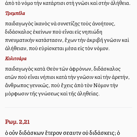
ἀπὸ τὸ νόμο τὴν κατάρτισι στὴ γνῶσι καὶ στὴν ἀλήθεια.
Τρεμπέλα
παιδαγωγὸς ἱκανὸς νὰ συνετίζῃς τοὺς ἀνοήτους,
διδάσκαλος ἐκείνων ποὺ εἶναι εἰς νηπιώδη
πνευματικὴν κατάστασιν, ἔχων τὴν ἀκριβῆ γνῶσιν καὶ
ἀλήθειαν, ποὺ εὑρίσκεται μέσα εἰς τὸν νόμον.
Κολιτσάρα
παιδαγωγὸς κατὰ Θεὸν τῶν ἀφρόνων, διδάσκαλος
αὐτῶν ποὺ εἶναι νήπιοι κατὰ τὴν γνῶσιν καὶ τὴν ἀρετήν,
ἄνθρωπος γενικῶς, ποὺ ἔχεις ἀπὸ τὸν Νόμον τὴν
μόρφωσιν τῆς γνώσεως καὶ τῆς ἀληθείας.
Ρωμ. 2,21
ὁ οὖν διδάσκων ἕτερον σεαυτὸν οὐ διδάσκεις; ὁ