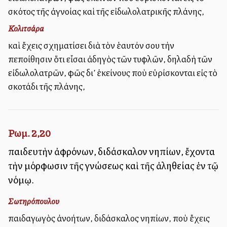
σκότος τῆς ἀγνοίας καὶ τῆς εἰδωλολατρικῆς πλάνης,
Κολιτσάρα
καὶ ἔχεις σχηματίσει διὰ τὸν ἑαυτόν σου τὴν
πεποίθησιν ὅτι εἶσαι ἀδηγὸς τῶν τυφλῶν, δηλαδὴ τῶν
εἰδωλολατρῶν, φῶς δι’ ἐκείνους ποὺ εὑρίσκονται εἰς τὸ
σκοτάδι τῆς πλάνης,
Ρωμ. 2,20
παιδευτὴν ἀφρόνων, διδάσκαλον νηπίων, ἔχοντα
τὴν μόρφωσιν τῆς γνώσεως καὶ τῆς ἀληθείας ἐν τῷ
νόμῳ.
Σωτηρόπουλου
παιδαγωγὸς ἀνοήτων, διδάσκαλος νηπίων, ποὺ ἔχεις