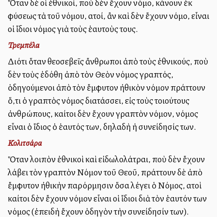
Ὅταν δὲ οἱ ἐθνικοί, ποὺ δὲν ἔχουν νόμο, κάνουν ἐκ
φύσεως τὰ τοῦ νόμου, αὐτοί, ἂν καὶ δὲν ἔχουν νόμο, εἶναι
οἱ ἴδιοι νόμος γιὰ τοὺς ἑαυτοὺς τους.
Τρεμπέλα
Διότι ὅταν θεοσεβεῖς ἄνθρωποι ἀπὸ τοὺς ἐθνικούς, ποὺ
δὲν τοὺς ἐδόθη ἀπὸ τὸν Θεὸν νόμος γραπτός,
ὁδηγούμενοι ἀπὸ τὸν ἔμφυτον ἠθικὸν νόμον πράττουν
ὅ,τι ὁ γραπτὸς νόμος διατάσσει, εἰς τοὺς τοιούτους
ἀνθρώπους, καίτοι δὲν ἔχουν γραπτὸν νόμον, νόμος
εἶναι ὁ ἴδιος ὁ ἑαυτός των, δηλαδὴ ἡ συνείδησίς των.
Κολιτσάρα
Ὅταν λοιπὸν ἐθνικοὶ καὶ εἰδωλολάτραι, ποὺ δὲν ἔχουν
λάβει τὸν γραπτὸν Νόμον τοῦ Θεοῦ, πράττουν δὲ ἀπὸ
ἔμφυτον ἠθικὴν παρόρμησιν ὅσα λέγει ὁ Νόμος, αὐτοὶ
καίτοι δὲν ἔχουν νόμον εἶναι οἱ ἴδιοι διὰ τὸν ἑαυτόν των
νόμος (ἐπειδὴ ἔχουν ὁδηγὸν τὴν συνείδησίν των).