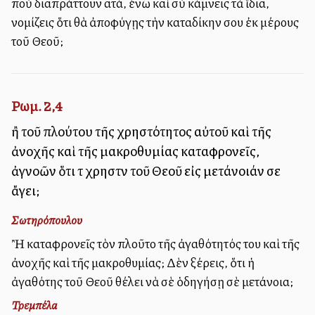
ποὺ διαπράττουν αὐτά, ἐνῶ καὶ σὺ κάμνεις τὰ ἴδια,
νομίζεις ὅτι θὰ ἀποφύγῃς τὴν καταδίκην σου ἐκ μέρους
τοῦ Θεοῦ;
Ρωμ. 2,4
ἢ τοῦ πλούτου τῆς χρηστότητος αὐτοῦ καὶ τῆς
ἀνοχῆς καὶ τῆς μακροθυμίας καταφρονεῖς,
ἀγνοῶν ὅτι τὸ χρηστὸν τοῦ Θεοῦ εἰς μετάνοιάν σε
ἄγει;
Σωτηρόπουλου
Ἢ καταφρονεῖς τὸν πλοῦτο τῆς ἀγαθότητός του καὶ τῆς
ἀνοχῆς καὶ τῆς μακροθυμίας; Δὲν ξέρεις, ὅτι ἡ
ἀγαθότης τοῦ Θεοῦ θέλει νὰ σὲ ὁδηγήσῃ σὲ μετάνοια;
Τρεμπέλα