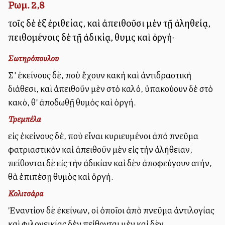
Ρωμ. 2,8
τοῖς δὲ ἐξ ἐριθείας, καὶ ἀπειθοῦσι μὲν τῇ ἀληθείᾳ,
πειθομένοις δὲ τῇ ἀδικίᾳ, θυμὸς καὶ ὀργή·
Σωτηρόπουλου
Σ’ ἐκείνους δὲ, ποὺ ἔχουν κακὴ καὶ ἀντιδραστικὴ
διάθεσι, καὶ ἀπειθοῦν μὲν στὸ καλό, ὑπακούουν δὲ στὸ
κακό, θ’ ἀποδωθῇ θυμὸς καὶ ὀργή.
Τρεμπέλα
εἰς ἐκείνους δέ, ποὺ εἶναι κυριευμένοι ἀπὸ πνεῦμα
φατριαστικὸν καὶ ἀπειθοῦν μὲν εἰς τὴν ἀλήθειαν,
πείθονται δὲ εἰς τὴν ἀδικίαν καὶ δὲν ἀποφεύγουν αὐτήν,
θὰ ἐπιπέσῃ θυμὸς καὶ ὀργή.
Κολιτσάρα
Ἐναντίον δὲ ἐκείνων, οἱ ὁποῖοι ἀπὸ πνεῦμα ἀντιλογίας
καὶ φιλονεικίας δὲν πείθονται μὲν καὶ δὲν