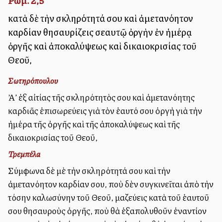
Ρωμ. 2,5
κατὰ δὲ τὴν σκληρότητά σου καὶ ἀμετανόητον
καρδίαν θησαυρίζεις σεαυτῷ ὀργὴν ἐν ἡμέρᾳ
ὀργῆς καὶ ἀποκαλύψεως καὶ δικαιοκρισίας τοῦ
Θεοῦ,
Σωτηρόπουλου
Ἀλλ’ ἐξ αἰτίας τῆς σκληρότητὸς σου καὶ ἀμετανόητης
καρδιᾶς ἐπισωρεύεις γιὰ τὸν ἑαυτό σου ὀργὴ γιὰ τὴν
ἡμέρα τῆς ὀργῆς καὶ τῆς ἀποκαλύψεως καὶ τῆς
δικαιοκρισίας τοῦ Θεοῦ,
Τρεμπέλα
Σύμφωνα δὲ μὲ τὴν σκληρότητά σου καὶ τὴν
ἀμετανόητον καρδίαν σου, ποὺ δὲν συγκινεῖται ἀπὸ τὴν
τόσην καλωσύνην τοῦ Θεοῦ, μαζεύεις κατὰ τοῦ ἑαυτοῦ
σου θησαυροὺς ὀργῆς, ποὺ θὰ ἑξαπολυθοῦν ἐναντίον