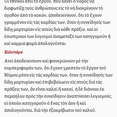
Οἱ ἐθνικοὶ αὐτοὶ τὸ ἔργον, ποὺ κάνει ὁ νόμος νὰ
διαφωτίζῃ τοὺς ἀνθρώπους εἰς τὸ νὰ διακρίνουν τὸ
ἀγαθὸν ἀπὸ τὸ κακόν, ἀποδεικνύουν, ὅτι τὸ ἔχουν
γραμμένον εἰς τὰς καρδίας των, ὅταν ἡ συνείδησίς των
δίδῃ μαρτυρίαν εἰς αὐτοὺς διὰ κάθε πράξιν, καὶ οἱ
ἐσωτερικοί των λογισμοὶ ἀναμεταξύ των κατηγοροῦν ἢ
καὶ καμμιὰ φορὰ ἀπολογοῦνται.
Κολιτσάρα
Αὐτοὶ ἀποδεικνύουν καὶ φανερώνουν μὲ τὴν
συμπεριφοράν των, ὅτι ἔχουν γραπτὸν τὸ ἔργον τοῦ
Νόμου μέσα εἰς τὰς καρδίας των, ὅταν ἡ συνείδησίς των
δίδῃ μαρτυρίαν καὶ ἐπιβεβαίωσιν εἰς αὐτοὺς διὰ τὰς
πράξεις των, ἂν εἶναι καλαὶ ἢ κακαί, ἡ δὲ διάνοια ἐκ
παραλλήλου πρὸς τὴν συνείδησιν ἀναπτύσσει λογισμούς,
οἱ ὁποῖοι κατηγοροῦν ὁ ἔνας τὸν ἄλλον ἢ καὶ
ἀπολογοῦνται, διὰ τὴν ἐξακρίβωσιν τοῦ καλοῦ.