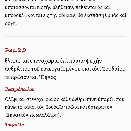
ὑποτάσσονται εἰς τὴν ἀλήθειαν, πείθονται δὲ καὶ
ὑποδουλώνονται εἰς τὴν ἀδικίαν, θὰ ἐκσπάσῃ θυμὸς καὶ
ὀργή.
Ρωμ. 2,9
θλῖψις καὶ στενοχωρία ἐπὶ πᾶσαν ψυχὴν
ἀνθρώπου τοῦ κατεργαζομένου τὸ κακόν, Ἰουδαίου
τε πρῶτον καὶ Ἕλληνος·
Σωτηρόπουλου
Θλῖψι καὶ στενοχώρια σὲ κάθε ἀνθρώπινη ὕπαρξι, ποὺ
κάνει τὸ κακό, τὸν Ἰουδαῖο πρῶτα καὶ ὕστερα τὸν
Ἕλληνα (τὸν εἰδωλολάτρη).
Τρεμπέλα