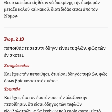
Θεοῦ καὶ εἶσαι εἰς θέσιν νὰ διακρίνῃς τὴν διαφορὰν
μεταξὺ καλοῦ καὶ κακοῦ, διότι διδάσκεσαι ἀπὸ τὸν
Νόμον·
Ρωμ. 2,19
πέποιθάς τε σεαυτὸν ὁδηγὸν εἶναι τυφλῶν, φῶς τῶν
ἐν σκότει,
Σωτηρόπουλου
Καὶ ἔχεις τὴν πεποίθησι, ὅτι εἶσαι ὁδηγὸς τυφλῶν, φῶς
ὅσων βρίσκονται στὸ σκότος,
Τρεμπέλα
Καὶ ἔχεις διὰ τὸν ἑαυτόν σου τὴν ἀλαζονικὴν
πεποίθησιν, ὅτι εἶσαι ὁδηγὸς τῶν τυφλῶν
εἰδωλολατρῶν, φῶς ἐκείνων ποὺ εὑρίσκονται εἰς τὸ