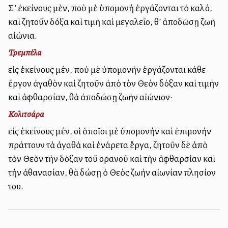
Σ’ ἐκείνους μὲν, ποὺ μὲ ὑπομονὴ ἐργάζονται τὸ καλό,
καὶ ζητοῦν δόξα καὶ τιμὴ καὶ μεγαλεῖο, θ’ ἀποδώσῃ ζωὴ
αἰὠνια.
Τρεμπέλα
εἰς ἐκείνους μέν, ποὺ μὲ ὑπομονὴν ἐργάζονται κάθε
ἔργον ἀγαθὸν καὶ ζητοῦν ἀπὸ τὸν Θεὸν δόξαν καὶ τιμὴν
καὶ ἀφθαρσίαν, θὰ ἀποδώσῃ ζωὴν αἰώνιον·
Κολιτσάρα
εἰς ἐκείνους μέν, οἱ ὁποῖοι μὲ ὑπομονὴν καὶ ἐπιμονὴν
πράττουν τὰ ἀγαθὰ καὶ ἐνάρετα ἔργα, ζητοῦν δὲ ἀπὸ
τὸν Θεὸν τὴν δόξαν τοῦ οὐρανοῦ καὶ τὴν ἀφθαρσίαν καὶ
τὴν ἀθανασίαν, θὰ δώσῃ ὁ Θεὸς ζωὴν αἰωνίαν πλησίον
του.