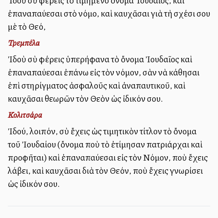
Ἰδοὺ σὺ φέρεις τὸ τιμημένο ὄνομα Ἰουδαῖος, καὶ
ἐπαναπαύεσαι στὸ νόμο, καὶ καυχᾶσαι γιὰ τὴ σχέσι σου
μὲ τὸ Θεό,
Τρεμπέλα
Ἰδοὺ σὺ φέρεις ὑπερήφανα τὸ ὄνομα Ἰουδαῖος καὶ
ἐπαναπαύεσαι ἐπάνω εἰς τὸν νόμον, σὰν νὰ κάθησαι
ἐπὶ στηρίγματος ἀσφαλοῦς καὶ ἀναπαυτικοῦ, καὶ
καυχᾶσαι θεωρῶν τὸν Θεὸν ὡς ἰδικόν σου.
Κολιτσάρα
Ἰδού, λοιπόν, σὺ ἔχεις ὡς τιμητικὸν τίτλον τὸ ὄνομα
τοῦ Ἰουδαίου (ὄνομα ποὺ τὸ ἐτίμησαν πατριάρχαι καὶ
προφῆται) καὶ ἐπαναπαύεσαι εἰς τὸν Νόμον, ποὺ ἔχεις
λάβει, καὶ καυχᾶσαι διὰ τὸν Θεόν, ποὺ ἔχεις γνωρίσει
ὡς ἰδικόν σου.