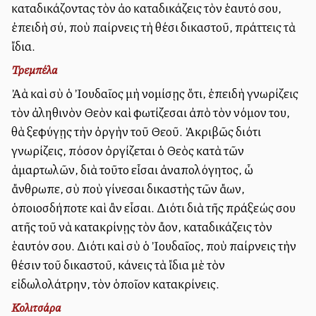
καταδικάζοντας τὸν ἀλλο καταδικάζεις τὸν ἑαυτό σου,
ἐπειδὴ σύ, ποὺ παίρνεις τὴ θέσι δικαστοῦ, πράττεις τὰ
ἴδια.
Τρεμπέλα
Ἀλλὰ καὶ σὺ ὁ Ἰουδαῖος μὴ νομίσῃς ὅτι, ἐπειδὴ γνωρίζεις
τὸν ἀληθινὸν Θεὸν καὶ φωτίζεσαι ἀπὸ τὸν νόμον του,
θὰ ξεφύγῃς τὴν ὀργὴν τοῦ Θεοῦ. Ἀκριβῶς διότι
γνωρίζεις, πόσον ὀργίζεται ὁ Θεὸς κατὰ τῶν
ἁμαρτωλῶν, διὰ τοῦτο εἶσαι ἀναπολόγητος, ὦ
ἄνθρωπε, σὺ ποὺ γίνεσαι δικαστὴς τῶν ἄλλων,
ὁποιοσδήποτε καὶ ἂν εἶσαι. Διότι διὰ τῆς πράξεώς σου
αὐτῆς τοῦ νὰ κατακρίνῃς τὸν ἄλλον, καταδικάζεις τὸν
ἑαυτόν σου. Διότι καὶ σὺ ὁ Ἰουδαῖος, ποὺ παίρνεις τὴν
θέσιν τοῦ δικαστοῦ, κάνεις τὰ ἴδια μὲ τὸν
εἰδωλολάτρην, τὸν ὁποῖον κατακρίνεις.
Κολιτσάρα