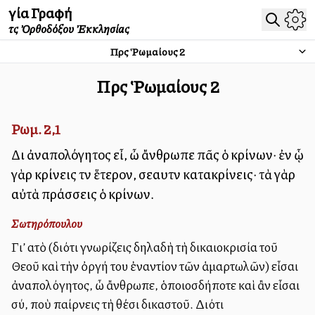
Ἁγία Γραφή
τῆς Ὀρθοδόξου Ἐκκλησίας
Πρὸς Ῥωμαίους
2
Πρὸς Ῥωμαίους
2
Ρωμ. 2,1
Διὸ ἀναπολόγητος εἶ, ὦ ἄνθρωπε πᾶς ὁ κρίνων· ἐν ᾧ
γὰρ κρίνεις τὸν ἕτερον, σεαυτὸν κατακρίνεις· τὰ γὰρ
αὐτὰ πράσσεις ὁ κρίνων.
Σωτηρόπουλου
Γι’ αὐτὸ (διότι γνωρίζεις δηλαδὴ τὴ δικαιοκρισία τοῦ
Θεοῦ καὶ τὴν ὀργή του ἐναντίον τῶν ἁμαρτωλῶν) εἶσαι
ἀναπολόγητος, ὦ ἄνθρωπε, ὁποιοσδήποτε καὶ ἂν εἶσαι
σύ, ποὺ παίρνεις τὴ θέσι δικαστοῦ. Διότι