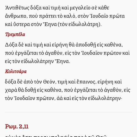
Ἀντιθέτως δόξα καὶ τιμὴ καὶ μεγαλεῖο σὲ κάθε
ἄνθρωπο, ποὺ πράττει τὸ καλό, στὸν Ἰουδαῖο πρῶτα
καὶ ὕστερα στὸν Ἕλληνα (τὸν εἰδωλολάτρη).
Τρεμπέλα
Δόξα δὲ καὶ τιμὴ καὶ εἰρήνη θὰ ἀποδοθῇ εἰς καθένα,
ποὺ ἐργάζεται τὸ ἀγαθόν, εἰς τὸν Ἰουδαῖον πρῶτον καὶ
εἰς τὸν εἰδωλολάτρην Ἕλληνα.
Κολιτσάρα
δόξα δὲ ἀπὸ τὸν Θεόν, τιμὴ καὶ ἔπαινος, εἰρήνη καὶ
χαρὰ θὰ δοθῇ εἰς καθένα, ποὺ ἐργάζεται τὸ ἀγαθόν, εἰς
τὸν Ἰουδαῖον πρῶτον, ἀλλὰ καὶ εἰς τὸν εἰδωλολάτρην·
Ρωμ. 2,11