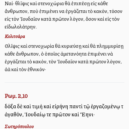
Ναί· θλῖψις καὶ στενοχώρια θὰ ἐπιπέσῃ εἰς κάθε
ἄνθρωπον, ποὺ ἐπιμένει να ἐργάζεται τὸ κακόν, τόσον
εἰς τὸν Ἰουδαῖον κατὰ πρῶτον λόγον, ὅσον καὶ εἰς τὸν
εἰδωλολάτρην.
Κολιτσάρα
Θλῖψις καὶ στενοχωρία θὰ κυριεύσῃ καὶ θὰ πλημμυρίσῃ
κάθε ἄνθρωπον, ὁ ὁποῖος ἀμετανόητα ἐπιμένει νὰ
ἐργάζεται τὸ κακόν, τὸν Ἰουδαῖον κατὰ πρῶτον λόγον,
ἀλλὰ καὶ τὸν ἐθνικόν·
Ρωμ. 2,10
δόξα δὲ καὶ τιμὴ καὶ εἰρήνη παντὶ τῷ ἐργαζομένῳ τὸ
ἀγαθόν, Ἰουδαίῳ τε πρῶτον καὶ Ἕλληνι·
Σωτηρόπουλου