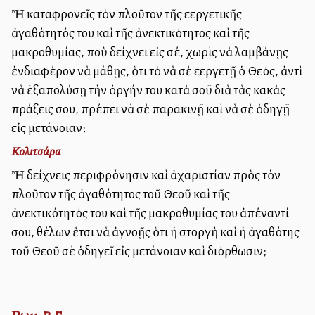
Ἢ καταφρονεῖς τὸν πλοῦτον τῆς εὐεργετικῆς
ἀγαθότητός του καὶ τῆς ἀνεκτικότητος καὶ τῆς
μακροθυμίας, ποὺ δείχνει εἰς σέ, χωρὶς νὰ λαμβάνῃς
ἐνδιαφέρον νὰ μάθῃς, ὅτι τὸ νὰ σὲ εὐεργετῇ ὁ Θεός, ἀντὶ
νὰ ἑξαπολύσῃ τὴν ὀργήν του κατὰ σοῦ διὰ τὰς κακὰς
πράξεις σου, πρέπει νὰ σὲ παρακινῇ καὶ νὰ σὲ ὁδηγῇ
εἰς μετάνοιαν;
Κολιτσάρα
Ἢ δείχνεις περιφρόνησιν καὶ ἀχαριστίαν πρὸς τὸν
πλοῦτον τῆς ἀγαθότητος τοῦ Θεοῦ καὶ τῆς
ἀνεκτικότητός του καὶ τῆς μακροθυμίας του ἀπέναντί
σου, θέλων ἔτσι νὰ ἀγνοῇς ὅτι ἡ στοργὴ καὶ ἡ ἀγαθότης
τοῦ Θεοῦ σὲ ὁδηγεῖ εἰς μετάνοιαν καὶ διόρθωσιν;