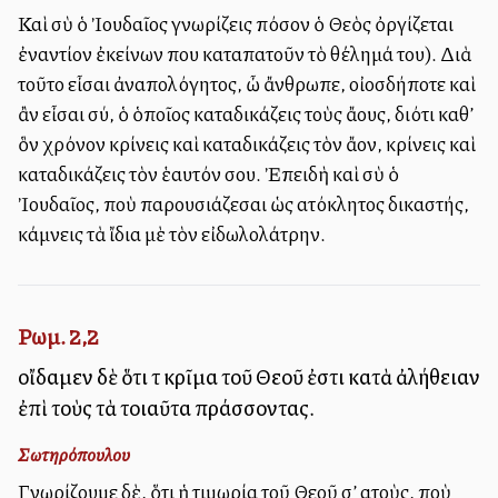
Καὶ σὺ ὁ Ἰουδαῖος γνωρίζεις πόσον ὁ Θεὸς ὀργίζεται
ἐναντίον ἐκείνων που καταπατοῦν τὸ θέλημά του). Διὰ
τοῦτο εἶσαι ἀναπολόγητος, ὦ ἄνθρωπε, οἰοσδήποτε καὶ
ἂν εἶσαι σύ, ὁ ὁποῖος καταδικάζεις τοὺς ἄλλους, διότι καθ’
ὃν χρόνον κρίνεις καὶ καταδικάζεις τὸν ἄλλον, κρίνεις καὶ
καταδικάζεις τὸν ἑαυτόν σου. Ἐπειδὴ καὶ σὺ ὁ
Ἰουδαῖος, ποὺ παρουσιάζεσαι ὡς αὐτόκλητος δικαστής,
κάμνεις τὰ ἴδια μὲ τὸν εἰδωλολάτρην.
Ρωμ. 2,2
οἴδαμεν δὲ ὅτι τὸ κρῖμα τοῦ Θεοῦ ἐστι κατὰ ἀλήθειαν
ἐπὶ τοὺς τὰ τοιαῦτα πράσσοντας.
Σωτηρόπουλου
Γνωρίζουμε δὲ, ὅτι ἡ τιμωρία τοῦ Θεοῦ σ’ αὐτοὺς, ποὺ