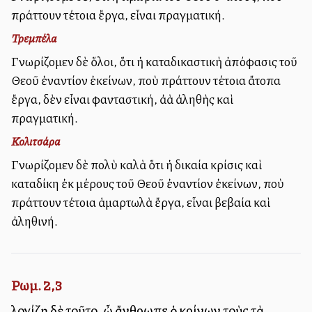
πράττουν τέτοια ἔργα, εἶναι πραγματική.
Τρεμπέλα
Γνωρίζομεν δὲ ὅλοι, ὅτι ἡ καταδικαστικὴ ἀπόφασις τοῦ
Θεοῦ ἐναντίον ἐκείνων, ποὺ πράττουν τέτοια ἄτοπα
ἔργα, δὲν εἶναι φανταστική, ἀλλὰ ἀληθὴς καὶ
πραγματική.
Κολιτσάρα
Γνωρίζομεν δὲ πολὺ καλὰ ὅτι ἡ δικαία κρίσις καὶ
καταδίκη ἐκ μέρους τοῦ Θεοῦ ἐναντίον ἐκείνων, ποὺ
πράττουν τέτοια ἁμαρτωλὰ ἔργα, εἶναι βεβαία καὶ
ἀληθινή.
Ρωμ. 2,3
λογίζῃ δὲ τοῦτο, ὦ ἄνθρωπε ὁ κρίνων τοὺς τὰ