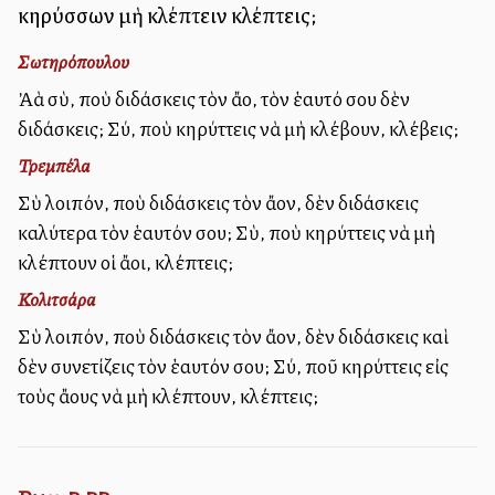
κηρύσσων μὴ κλέπτειν κλέπτεις;
Σωτηρόπουλου
Ἀλλὰ σὺ, ποὺ διδάσκεις τὸν ἄλλο, τὸν ἑαυτό σου δὲν
διδάσκεις; Σύ, ποὺ κηρύττεις νὰ μὴ κλέβουν, κλέβεις;
Τρεμπέλα
Σὺ λοιπόν, ποὺ διδάσκεις τὸν ἄλλον, δὲν διδάσκεις
καλύτερα τὸν ἑαυτόν σου; Σὺ, ποὺ κηρύττεις νὰ μὴ
κλέπτουν οἱ ἄλλοι, κλέπτεις;
Κολιτσάρα
Σὺ λοιπόν, ποὺ διδάσκεις τὸν ἄλλον, δὲν διδάσκεις καὶ
δὲν συνετίζεις τὸν ἑαυτόν σου; Σύ, ποῦ κηρύττεις εἰς
τοὺς ἄλλους νὰ μὴ κλέπτουν, κλέπτεις;