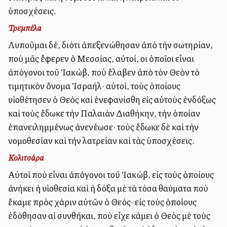
ὑποσχέσεις.
Τρεμπέλα
Λυποῦμαι δέ, διότι ἀπεξενώθησαν ἀπὸ τὴν σωτηρίαν,
ποὺ μᾶς ἔφερεν ὁ Μεσσίας, αὐτοί, οι ὁποῖοι εἶναι
ἀπόγονοι τοῦ Ἰακώβ, ποὺ ἔλαβεν ἀπὸ τὸν Θεὸν τὸ
τιμητικὸν ὄνομα Ἰσραήλ· αὐτοί, τοὺς ὁποίους
υἱοθέτησεν ὁ Θεὸς καὶ ἐνεφανίσθη εἰς αὐτοὺς ἐνδόξως
καὶ τοὺς ἔδωκε τὴν Παλαιὰν Διαθήκην, τὴν ὁποίαν
ἐπανειλημμένως ἀνενέωσε· τοὺς ἔδωκε δὲ καὶ τὴν
νομοθεσίαν καὶ τὴν λατρείαν καὶ τὰς ὑποσχέσεις.
Κολιτσάρα
Αὐτοὶ ποὺ εἶναι ἀπόγονοι τοῦ Ἰακώβ, εἰς τοὺς ὁποίους
ἀνήκει ἡ υἱοθεσία καὶ ἡ δόξα μὲ τὰ τόσα θαύματα ποὺ
ἔκαμε πρὸς χάριν αὐτῶν ὁ Θεός· εἰς τοὺς ὁποίους
ἐδόθησαν αἱ συνθῆκαι, ποὺ εἶχε κάμει ὁ Θεὸς μὲ τοὺς