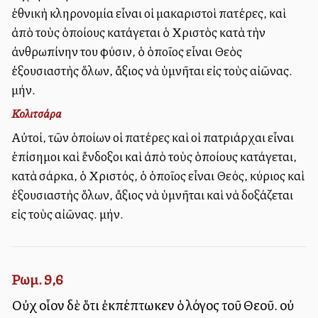
ἐθνικὴ κληρονομία εἶναι οἱ μακαριστοὶ πατέρες, καὶ
ἀπὸ τοὺς ὁποίους κατάγεται ὁ Χριστὸς κατὰ τὴν
ἀνθρωπίνην του φύσιν, ὁ ὁποῖος εἶναι Θεὸς
ἐξουσιαστὴς ὅλων, ἄξιος νὰ ὑμνῆται εἰς τοὺς αἰῶνας.
Ἀμήν.
Κολιτσάρα
Αὐτοί, τῶν ὁποίων οἱ πατέρες καὶ οἱ πατριάρχαι εἶναι
ἐπίσημοι καὶ ἔνδοξοι καὶ ἀπὸ τοὺς ὁποίους κατάγεται,
κατὰ σάρκα, ὁ Χριστός, ὁ ὁποῖος εἶναι Θεός, κύριος καὶ
ἐξουσιαστὴς ὅλων, ἄξιος νὰ ὑμνῆται καὶ νὰ δοξάζεται
εἰς τοὺς αἰῶνας. Ἀμήν.
Ρωμ. 9,6
Οὐχ οἷον δὲ ὅτι ἐκπέπτωκεν ὁ λόγος τοῦ Θεοῦ. οὐ