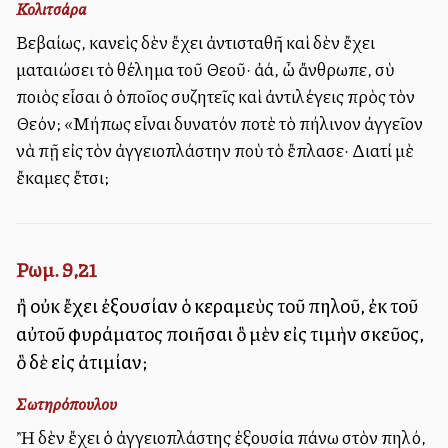
Κολιτσάρα
Βεβαίως, κανεὶς δὲν ἔχει ἀντισταθῆ καὶ δὲν ἔχει
ματαιώσει τὸ θέλημα τοῦ Θεοῦ· ἀλλά, ὦ ἄνθρωπε, σὺ
ποιὸς εἶσαι ὁ ὁποῖος συζητεῖς καὶ ἀντιλέγεις πρὸς τὸν
Θεόν; «Μήπως εἶναι δυνατόν ποτὲ τὸ πήλινον ἀγγεῖον
νὰ πῇ εἰς τὸν ἀγγειοπλάστην ποὺ τὸ ἔπλασε· Διατί μὲ
ἔκαμες ἔτσι;
Ρωμ. 9,21
ἢ οὐκ ἔχει ἐξουσίαν ὁ κεραμεὺς τοῦ πηλοῦ, ἐκ τοῦ
αὐτοῦ φυράματος ποιῆσαι ὃ μὲν εἰς τιμὴν σκεῦος,
ὃ δὲ εἰς ἀτιμίαν;
Σωτηρόπουλου
Ἢ δὲν ἔχει ὁ ἀγγειοπλάστης ἐξουσία πάνω στὸν πηλό,