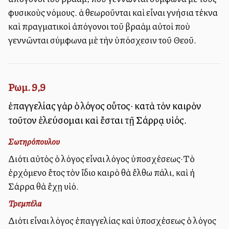
φυσικοὺς νόμους. Ἀλλὰ θεωροῦνται καὶ εἶναι γνήσια τέκνα
καὶ πραγματικοὶ ἀπόγονοι τοῦ Ἀβραὰμ αὐτοὶ ποὺ
γεννῶνται σύμφωνα μὲ τὴν ὑπόσχεσιν τοῦ Θεοῦ.
Ρωμ. 9,9
ἐπαγγελίας γὰρ ὁ λόγος οὗτος· κατὰ τὸν καιρὸν
τοῦτον ἐλεύσομαι καὶ ἔσται τῇ Σάρρᾳ υἱός.
Σωτηρόπουλου
Διότι αὐτὸς ὁ λόγος εἶναι λόγος ὑποσχέσεως·Τὸ
ἐρχὀμενο ἔτος τὸν ἴδιο καιρὸ θὰ ἔλθω πάλι, καὶ ἡ
Σάρρα θὰ ἔχῃ υἱό.
Τρεμπέλα
Διότι εἶναι λόγος ἐπαγγελίας καὶ ὑποσχέσεως ὁ λόγος