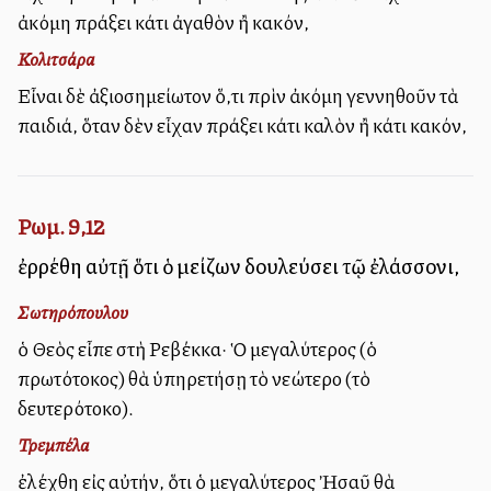
ἀκόμη πράξει κάτι ἀγαθὸν ἢ κακόν,
Κολιτσάρα
Εἶναι δὲ ἀξιοσημείωτον ὅ,τι πρὶν ἀκόμη γεννηθοῦν τὰ
παιδιά, ὅταν δὲν εἶχαν πράξει κάτι καλὸν ἢ κάτι κακόν,
Ρωμ. 9,12
ἐρρέθη αὐτῇ ὅτι ὁ μείζων δουλεύσει τῷ ἐλάσσονι,
Σωτηρόπουλου
ὁ Θεὸς εἶπε στὴ Ρεβέκκα· Ὁ μεγαλύτερος (ὁ
πρωτότοκος) θὰ ὑπηρετήσῃ τὸ νεώτερο (τὸ
δευτερότοκο).
Τρεμπέλα
ἐλέχθη εἰς αὐτήν, ὅτι ὁ μεγαλύτερος Ἠσαῦ θὰ