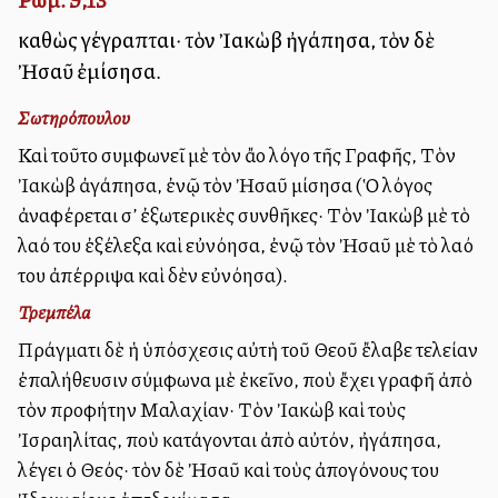
καθὼς γέγραπται· τὸν Ἰακὼβ ἠγάπησα, τὸν δὲ
Ἠσαῦ ἐμίσησα.
Σωτηρόπουλου
Καὶ τοῦτο συμφωνεῖ μὲ τὸν ἄλλο λόγο τῆς Γραφῆς, Τὸν
Ἰακὼβ ἀγάπησα, ἐνῷ τὸν Ἠσαῦ μίσησα (Ὁ λόγος
ἀναφέρεται σ’ ἐξωτερικὲς συνθῆκες· Τὸν Ἰακὼβ μὲ τὸ
λαό του ἐξέλεξα καὶ εὐνόησα, ἐνῷ τὸν Ἠσαῦ μὲ τὸ λαό
του ἀπέρριψα καὶ δὲν εὐνόησα).
Τρεμπέλα
Πράγματι δὲ ἡ ὑπόσχεσις αὐτὴ τοῦ Θεοῦ ἔλαβε τελείαν
ἐπαλήθευσιν σύμφωνα μὲ ἐκεῖνο, ποὺ ἔχει γραφῆ ἀπὸ
τὸν προφήτην Μαλαχίαν· Τὸν Ἰακὼβ καὶ τοὺς
Ἰσραηλίτας, ποὺ κατάγονται ἀπὸ αὐτόν, ἠγάπησα,
λέγει ὁ Θεός· τὸν δὲ Ἠσαῦ καὶ τοὺς ἀπογόνους του