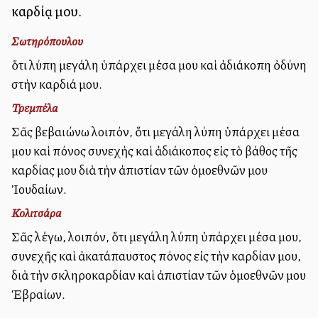
καρδίᾳ μου.
Σωτηρόπουλου
ὅτι λύπη μεγάλη ὑπάρχει μέσα μου καὶ ἀδιάκοπη ὀδύνη
στὴν καρδιά μου.
Τρεμπέλα
Σᾶς βεβαιώνω λοιπόν, ὅτι μεγάλη λύπη ὑπάρχει μέσα
μου καὶ πόνος συνεχὴς καὶ ἀδιάκοπος εἰς τὸ βάθος τῆς
καρδίας μου διὰ τὴν ἀπιστίαν τῶν ὁμοεθνῶν μου
Ἰουδαίων.
Κολιτσάρα
Σᾶς λέγω, λοιπόν, ὅτι μεγάλη λύπη ὑπάρχει μέσα μου,
συνεχῆς καὶ ἀκατάπαυστος πόνος εἰς τὴν καρδίαν μου,
διὰ τὴν σκληροκαρδίαν καὶ ἀπιστίαν τῶν ὁμοεθνῶν μου
Ἑβραίων.