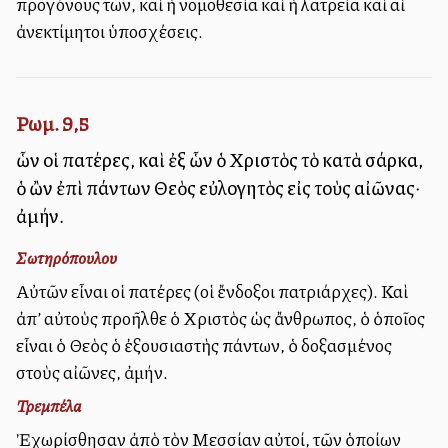
προγόνους των, καὶ ἡ νομοθεσία καὶ ἡ λατρεία καὶ αἱ
ἀνεκτίμητοι ὑποσχέσεις.
Ρωμ. 9,5
ὧν οἱ πατέρες, καὶ ἐξ ὧν ὁ Χριστὸς τὸ κατὰ σάρκα,
ὁ ὢν ἐπὶ πάντων Θεὸς εὐλογητὸς εἰς τοὺς αἰῶνας·
ἀμήν.
Σωτηρόπουλου
Αὐτῶν εἶναι οἱ πατέρες (οἱ ἔνδοξοι πατριάρχες). Καὶ
ἀπ’ αὐτοὺς προῆλθε ὁ Χριστὸς ὡς ἄνθρωπος, ὁ ὁποῖος
εἶναι ὁ Θεὸς ὁ ἐξουσιαστὴς πάντων, ὁ δοξασμένος
στοὺς αἰῶνες, ἀμήν.
Τρεμπέλα
Ἐχωρίσθησαν ἀπὸ τὸν Μεσσίαν αὐτοί, τῶν ὁποίων