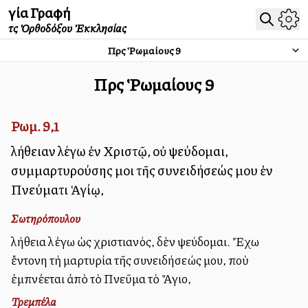
Ἁγία Γραφή
τῆς Ὀρθοδόξου Ἐκκλησίας
Πρὸς Ῥωμαίους
9
Πρὸς Ῥωμαίους
9
Ρωμ. 9,1
Ἀλήθειαν λέγω ἐν Χριστῷ, οὐ ψεύδομαι,
συμμαρτυρούσης μοι τῆς συνειδήσεώς μου ἐν
Πνεύματι Ἁγίῳ,
Σωτηρόπουλου
Ἀλήθεια λέγω ὡς χριστιανός, δὲν ψεύδομαι. Ἔχω
ἔντονη τὴ μαρτυρία τῆς συνειδήσεώς μου, ποὺ
ἐμπνέεται ἀπὸ τὸ Πνεῦμα τὸ Ἅγιο,
Τρεμπέλα