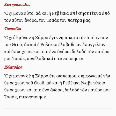
Σωτηρόπουλου
Ὄχι μόνο αὐτό, ἀλλὰ καὶ ἡ Ρεβέκκα ἀπέκτησε τέκνα ἀπὸ
τὸν αὐτὸν ἄνδρα, τὸν Ἰσαὰκ τὸν πατέρα μας.
Τρεμπέλα
Ὄχι δὲ μόνον ἡ Σάρρα ἐγέννησε κατὰ τὴν ὑπόσχεσιν
τοῦ Θεοῦ, ἀλλὰ καὶ ἡ Ρεβέκκα ἔλαβε θείαν ἐπαγγελίαν
καὶ ὑπόσχεσιν καὶ ἀπὸ ἕνα ἄνδρα, δηλαδὴ τὸν πατέρα
μας Ἰσαάκ, συνέλαβε καὶ ἐτεκνοποίησεν.
Κολιτσάρα
Ὄχι μόνον δὲ ἡ Σάρρα ἐτεκνοποίησε, σύμφωνα μὲ τὴν
ὑπόσχεσιν τοῦ Θεοῦ, ἀλλὰ καὶ ἡ Ρεβέκκα ἔλαβε τέτοια
ὑπόσχεσιν καὶ ἀπὸ ἕνα ἄνδρα, δηλαδὴ τὸν πατέρα μας
Ἰσαάκ, ἐτεκνοποίησε.