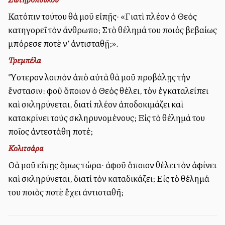
Κατόπιν τούτου θὰ μοῦ εἰπῇς· «Γιατὶ πλέον ὁ Θεὸς
κατηγορεῖ τὸν ἄνθρωπο; Στὸ θέλημά του ποιός βεβαίως
μπόρεσε ποτὲ ν’ ἀντισταθῇ;».
Τρεμπέλα
Ὕστερον λοιπὸν ἀπὸ αὐτὰ θὰ μοῦ προβάλῃς τὴν
ἔνστασιν: Ἀφοῦ ὅποιον ὁ Θεὸς θέλει, τὸν ἐγκαταλείπει
καὶ σκληρύνεται, διατί πλέον ἀποδοκιμάζει καὶ
κατακρίνει τοὺς σκληρυνομένους; Εἰς τὸ θέλημά του
ποῖος ἀντεστάθη ποτέ;
Κολιτσάρα
Θὰ μοῦ εἴπῃς ὅμως τώρα· ἀφοῦ ὅποιον θέλει τὸν ἀφίνει
καὶ σκληρύνεται, διατί τὸν καταδικάζει; Εἰς τὸ θέλημά
του ποιὸς ποτὲ ἔχει ἀντισταθῆ;