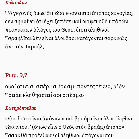
Κολιτσάρα
Τὸ γεγονὸς ὅμως ὅτι ἐξέπεσαν αὐτοὶ ἀπὸ τὰς εὐλογίας,
δὲν σημαίνει ὅτι ἔχει ξεπέσει καὶ διαψευσθῆ ὑπὸ τῶν
πραγμάτων ὁ λόγος τοῦ Θεοῦ, διότι ἀληθινοὶ
Ἰσραηλῖται δὲν εἶναι ὅλοι ὅσοι κατάγονται σαρκικῶς
ἀπὸ τὸν Ἰσραήλ,
Ρωμ. 9,7
οὐδ’ ὅτι εἰσὶ σπέρμα Ἀβραάμ, πάντες τέκνα, ἀλλ’ ἐν
Ἰσαὰκ κληθήσεταί σοι σπέρμα·
Σωτηρόπουλου
Οὔτε διότι εἶναι ἀπόγονοι τοῦ Ἀβραὰμ εἶναι ὅλοι ἀληθινὰ
τέκνα του. Ἀλλ’ (ὅπως εἶπε ὁ Θεὸς στὸν Ἀβραὰμ) ἀπὸ τὸν
Ἰσαὰκ θὰ προέλθουν οἱ ἀληθινοὶ ἀπόγονοί σου.