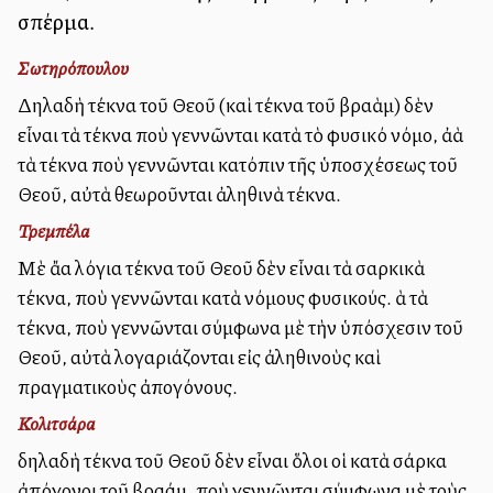
σπέρμα.
Σωτηρόπουλου
Δηλαδὴ τέκνα τοῦ Θεοῦ (καὶ τέκνα τοῦ Ἀβραὰμ) δὲν
εἶναι τὰ τέκνα ποὺ γεννῶνται κατὰ τὸ φυσικό νόμο, ἀλλὰ
τὰ τέκνα ποὺ γεννῶνται κατόπιν τῆς ὑποσχέσεως τοῦ
Θεοῦ, αὐτὰ θεωροῦνται ἀληθινὰ τέκνα.
Τρεμπέλα
Μὲ ἄλλα λόγια τέκνα τοῦ Θεοῦ δὲν εἶναι τὰ σαρκικὰ
τέκνα, ποὺ γεννῶνται κατὰ νόμους φυσικούς. Ἀλλὰ τὰ
τέκνα, ποὺ γεννῶνται σύμφωνα μὲ τὴν ὑπόσχεσιν τοῦ
Θεοῦ, αὐτὰ λογαριάζονται εἰς ἀληθινοὺς καὶ
πραγματικοὺς ἀπογόνους.
Κολιτσάρα
δηλαδὴ τέκνα τοῦ Θεοῦ δὲν εἶναι ὅλοι οἱ κατὰ σάρκα
ἀπόγονοι τοῦ Ἀβραάμ, ποὺ γεννῶνται σύμφωνα μὲ τοὺς