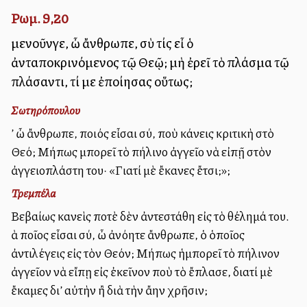
Ρωμ. 9,20
μενοῦνγε, ὦ ἄνθρωπε, σὺ τίς εἶ ὁ
ἀνταποκρινόμενος τῷ Θεῷ; μὴ ἐρεῖ τὸ πλάσμα τῷ
πλάσαντι, τί με ἐποίησας οὕτως;
Σωτηρόπουλου
Ἀλλ’ ὦ ἄνθρωπε, ποιός εἶσαι σύ, ποὺ κάνεις κριτικὴ στὸ
Θεό; Μήπως μπορεῖ τὸ πήλινο ἀγγεῖο νὰ εἰπῇ στὸν
ἀγγειοπλάστη του· «Γιατί μὲ ἔκανες ἔτσι;»;
Τρεμπέλα
Βεβαίως κανεὶς ποτὲ δὲν ἀντεστάθη εἰς τὸ θέλημά του.
Ἀλλὰ ποῖος εἶσαι σύ, ὦ ἀνόητε ἄνθρωπε, ὁ ὁποῖος
ἀντιλέγεις εἰς τὸν Θεόν; Μήπως ἡμπορεῖ τὸ πήλινον
ἀγγεῖον νὰ εἴπῃ εἰς ἐκεῖνον ποὺ τὸ ἔπλασε, διατί μὲ
ἔκαμες δι’ αὐτὴν ἢ διὰ τὴν ἄλλην χρῆσιν;