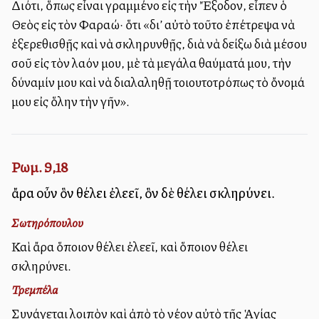
Διότι, ὅπως εἶναι γραμμένο εἰς τὴν Ἔξοδον, εἶπεν ὁ
Θεὸς εἰς τὸν Φαραώ· ὅτι «δι’ αὐτὸ τοῦτο ἐπέτρεψα νὰ
ἐξερεθισθῇς καὶ νὰ σκληρυνθῇς, διὰ νὰ δείξω διὰ μέσου
σοῦ εἰς τὸν λαόν μου, μὲ τὰ μεγάλα θαύματά μου, τὴν
δύναμίν μου καὶ νὰ διαλαληθῇ τοιουτοτρόπως τὸ ὄνομά
μου εἰς ὅλην τὴν γῆν».
Ρωμ. 9,18
ἄρα οὖν ὃν θέλει ἐλεεῖ, ὃν δὲ θέλει σκληρύνει.
Σωτηρόπουλου
Καὶ ἄρα ὅποιον θέλει ἐλεεῖ, καὶ ὅποιον θέλει
σκληρύνει.
Τρεμπέλα
Συνάγεται λοιπὸν καὶ ἀπὸ τὸ νέον αὐτὸ τῆς Ἁγίας