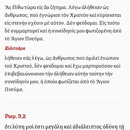
Ἄς ἔλθω τώρα εἰς ἄλλο ζήτημα. Λέγω ἀλήθειαν ὡς
ἄνθρωπος, ποὺ ἐγνώρισε τὸν Χριστὸν καὶ εὑρίσκεται
εἰς στενὴν σχέσιν μὲ αὐτόν. Δὲν ψεύδομαι. Εἰς τοῦτο
δὲ συμμαρτυρεῖ καὶ ἡ συνείδησίς μου φωτιζομένη ἀπὸ
τὸ Ἅγιον Πνεῦμα.
Κολιτσάρα
Ἀλήθειαν σᾶς λέγω, ὡς ἄνθρωπος ποὺ ὁμιλεῖ ἐνώπιον
τοῦ Χριστοῦ, δὲν ψεύδομαι καὶ ἔχω μαρτυροῦσαν καὶ
ἐπιβεβαιώνουσαν τὴν ἀλήθειαν αὐτὴν ταύτην τὴν
συνείδησίν μου, ἡ ὁποία φωτίζεται ἀπὸ τὸ Ἅγιον
Πνεῦμα.
Ρωμ. 9,2
ὅτι λύπη μοί ἐστι μεγάλη καὶ ἀδιάλειπτος ὀδύνη τῇ