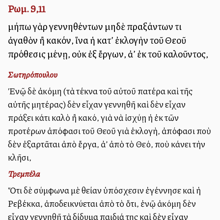
Ρωμ. 9,11
μήπω γὰρ γεννηθέντων μηδὲ πραξάντων τι
ἀγαθὸν ἢ κακόν, ἵνα ἡ κατ’ ἐκλογὴν τοῦ Θεοῦ
πρόθεσις μένῃ, οὐκ ἐξ ἔργων, ἀλλ’ ἐκ τοῦ καλοῦντος,
Σωτηρόπουλου
Ἐνῷ δὲ ἀκόμη (τὰ τέκνα τοῦ αὐτοῦ πατέρα καὶ τῆς
αὐτῆς μητέρας) δὲν εἶχαν γεννηθῆ καὶ δὲν εἶχαν
πράξει κάτι καλὸ ἢ κακό, γιὰ νὰ ἰσχύῃ ἡ ἐκ τῶν
προτέρων ἀπόφασι τοῦ Θεοῦ γιὰ ἐκλογὴ, ἀπόφασι ποὺ
δὲν ἐξαρτᾶται ἀπὸ ἔργα, ἀλλ’ ἀπὸ τὸ Θεό, ποὺ κάνει τὴν
κλῆσι,
Τρεμπέλα
Ὅτι δὲ σύμφωνα μὲ θείαν ὑπόσχεσιν ἐγέννησε καὶ ἡ
Ρεβέκκα, ἀποδεικνύεται ἀπὸ τὸ ὅτι, ἐνῷ ἀκόμη δὲν
εἶχαν γεννηθῆ τὰ δίδυμα παιδιά της καὶ δὲν εἶχαν