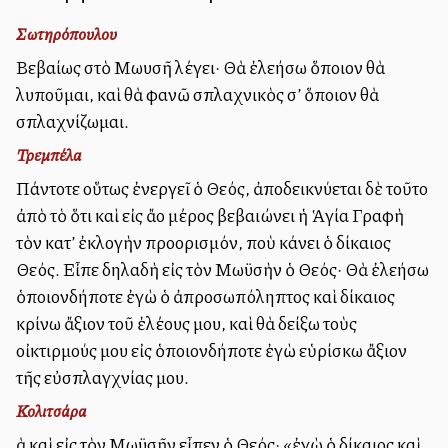
Σωτηρόπουλου
Βεβαίως στὸ Μωυσῆ λέγει· Θὰ ἐλεήσω ὅποιον θὰ
λυποῦμαι, καὶ θὰ φανῶ σπλαχνικὸς σ’ ὅποιον θὰ
σπλαχνίζωμαι.
Τρεμπέλα
Πάντοτε οὕτως ἐνεργεῖ ὁ Θεός, ἀποδεικνύεται δὲ τοῦτο
ἀπὸ τὸ ὅτι καὶ εἰς ἄλλο μέρος βεβαιώνει ἡ Ἁγία Γραφὴ
τὸν κατ’ ἐκλογὴν προορισμόν, ποὺ κάνει ὁ δίκαιος
Θεός. Εἶπε δηλαδὴ εἰς τὸν Μωϋσὴν ὁ Θεός· Θὰ ἐλεήσω
ὁποιονδήποτε ἐγὼ ὁ ἀπροσωπόληπτος καὶ δίκαιος
κρίνω ἄξιον τοῦ ἐλέους μου, καὶ θὰ δείξω τοὺς
οἰκτιρμούς μου εἰς ὁποιονδήποτε ἐγὼ εὑρίσκω ἄξιον
τῆς εὐσπλαγχνίας μου.
Κολιτσάρα
Ἀλλὰ καὶ εἰς τὸν Μωϋσῆν εἶπεν ὁ Θεός· «ἐγὼ ὁ δίκαιος καὶ