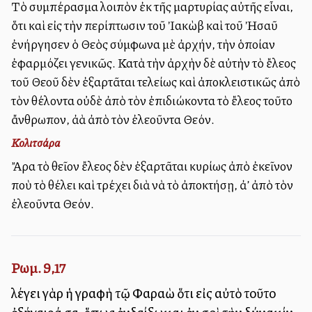
Τὸ συμπέρασμα λοιπὸν ἐκ τῆς μαρτυρίας αὐτῆς εἶναι,
ὅτι καὶ εἰς τὴν περίπτωσιν τοῦ Ἰακὼβ καὶ τοῦ Ἠσαῦ
ἐνήργησεν ὁ Θεὸς σύμφωνα μὲ ἀρχήν, τὴν ὁποίαν
ἐφαρμόζει γενικῶς. Κατὰ τὴν ἀρχὴν δὲ αὐτὴν τὸ ἔλεος
τοῦ Θεοῦ δὲν ἐξαρτᾶται τελείως καὶ ἀποκλειστικῶς ἀπὸ
τὸν θέλοντα οὐδὲ ἀπὸ τὸν ἐπιδιώκοντα τὸ ἔλεος τοῦτο
ἄνθρωπον, ἀλλὰ ἀπὸ τὸν ἐλεοῦντα Θεόν.
Κολιτσάρα
Ἄρα τὸ θεῖον ἔλεος δὲν ἐξαρτᾶται κυρίως ἀπὸ ἐκεῖνον
ποὺ τὸ θέλει καὶ τρέχει διὰ νὰ τὸ ἀποκτήσῃ, ἀλλ’ ἀπὸ τὸν
ἐλεοῦντα Θεόν.
Ρωμ. 9,17
λέγει γὰρ ἡ γραφὴ τῷ Φαραὼ ὅτι εἰς αὐτὸ τοῦτο