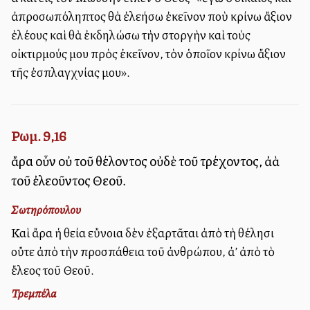
ἀπροσωπόληπτος θὰ ἐλεήσω ἐκεῖνον ποὺ κρίνω ἄξιον
ἐλέους καὶ θὰ ἐκδηλώσω τὴν στοργὴν καὶ τοὺς
οἰκτιρμούς μου πρὸς ἐκεῖνον, τὸν ὁποῖον κρίνω ἄξιον
τῆς ἐσπλαγχνίας μου».
Ρωμ. 9,16
ἄρα οὖν οὐ τοῦ θέλοντος οὐδὲ τοῦ τρέχοντος, ἀλλὰ
τοῦ ἐλεοῦντος Θεοῦ.
Σωτηρόπουλου
Καὶ ἄρα ἡ θεία εὔνοια δὲν ἐξαρτᾶται ἀπὸ τὴ θέλησι
οὔτε ἀπὸ τὴν προσπάθεια τοῦ ἀνθρώπου, ἀλλ’ ἀπὸ τὸ
ἔλεος τοῦ Θεοῦ.
Τρεμπέλα