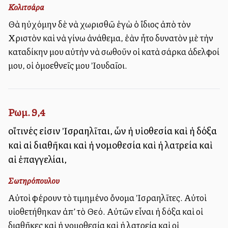
Κολιτσάρα
Θὰ ηὐχόμην δὲ νὰ χωρισθῶ ἐγὼ ὁ ἴδιος ἀπὸ τὸν
Χριστὸν καὶ νὰ γίνω ἀνάθεμα, ἐὰν ἦτο δυνατὸν μὲ τὴν
καταδίκην μου αὐτὴν νὰ σωθοῦν οἱ κατὰ σάρκα ἀδελφοί
μου, οἱ ὁμοεθνεῖς μου Ἰουδαῖοι.
Ρωμ. 9,4
οἵτινές εἰσιν Ἰσραηλῖται, ὧν ἡ υἱοθεσία καὶ ἡ δόξα
καὶ αἱ διαθῆκαι καὶ ἡ νομοθεσία καὶ ἡ λατρεία καὶ
αἱ ἐπαγγελίαι,
Σωτηρόπουλου
Αὐτοὶ φέρουν τὸ τιμημένο ὄνομα Ἰσραηλῖτες. Αὐτοὶ
υἱοθετήθηκαν ἀπ’ τὸ Θεό. Αὐτῶν εἶναι ἡ δόξα καὶ οἱ
διαθῆκες καὶ ἡ νομοθεσία καὶ ἡ λατρεία καὶ οἱ