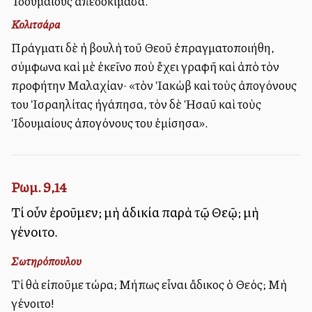
Ἰδουμαίους ἀπεδοκίμασα.
Κολιτσάρα
Πράγματι δὲ ἡ βουλὴ τοῦ Θεοῦ ἐπραγματοποιήθη,
σύμφωνα καὶ μὲ ἐκεῖνο ποὺ ἔχει γραφῆ καὶ ἀπὸ τὸν
προφήτην Μαλαχίαν· «τὸν Ἰακὼβ καὶ τοὺς ἀπογόνους
του Ἰσραηλίτας ἠγάπησα, τὸν δὲ Ἡσαῦ καὶ τοὺς
Ἰδουμαίους ἀπογόνους του ἐμίσησα».
Ρωμ. 9,14
Τί οὖν ἐροῦμεν; μὴ ἀδικία παρὰ τῷ Θεῷ; μὴ
γένοιτο.
Σωτηρόπουλου
Τί θὰ εἰποῦμε τώρα; Μήπως εἶναι ἄδικος ὁ Θεός; Μὴ
γένοιτο!