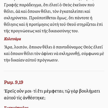
Γραφῆς παράδειγμα, ὅτι ἐλεεῖ ὁ Θεὸς ἐκεῖνον ποὺ
θέλει, ἀλλὰ καὶ ὅποιον θέλει, τὸν ἐγκαταλείπει καὶ
σκληρύνεται. Προϋποτίθεται ὅμως, ὅτι πάντοτε ἡ
θέλησις καὶ ἡ προτίμησις αὐτὴ τοῦ Θεοῦ στηρίζεται ἐπὶ
τῆς προγνώσεως καὶ τῆς δικαιοσύνης του.
Κολιτσάρα
Ἄρα, λοιπόν, ὅποιον θέλει ὁ παντοδύναμος Θεὸς ἐλεεῖ
καὶ ὅποιον θέλει τὸν ἀφίνει νὰ σκληρυνθῇ, σύμφωνα μὲ
τὴν δικαίαν αὐτοῦ πρόγνωσιν.
Ρωμ. 9,19
Ἐρεῖς οὖν μοι· τί ἔτι μέμφεται; τῷ γὰρ βουλήματι
αὐτοῦ τίς ἀνθέστηκε;
Σωτηρόπουλου