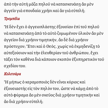
ἀπὸ τὴν αὐτὴ μᾶζα πηλοῦ νὰ κατασκευάσῃ ἄλλο μὲν
ἀγγεῖο γιὰ σπουδαία χρῆσι καὶ ἄλλο γιὰ εὐτελῆ;
Τρεμπέλα
Ἢ δὲν ἔχει ὁ ἀγγειοπλάστης ἐξουσίαν ἐπὶ τοῦ πηλοῦ
νὰ κατασκευάσῃ ἀπὸ τὸ αὐτὸ ζυμωμένον ὑλικὸν ἄλλο μὲν
ἀγγεῖον διὰ χρῆσιν τιμητικήν, ἄλλο δὲ διὰ χρῆσιν
πρόστυχον; Ἔτσι καὶ ὁ Θεός, χωρὶς νὰ ἐκμηδενίζῃ τὸ
αὐτεξούσιον καὶ τὴν ἐλευθερίαν τοῦ ἀνθρώπου, ἔχει
τάξει τὸν καθένα διὰ κάποιον σκοπὸν ἐξυπηρετικὸν τοῦ
σχεδίου του.
Κολιτσάρα
Ἢ μήπως ὁ κεραμοποιὸς δὲν εἶναι κύριος καὶ
ἐξουσιαστὴς εἰς τὸν πηλόν του, ὥστε νὰ κάμῃ ἀπὸ τὸ
αὐτὸ φύραμα ἄλλο μὲν σκεῦος διὰ χρῆσιν τιμητικὴν καὶ
ἄλλο διὰ χρῆσιν εὐτελῆ;