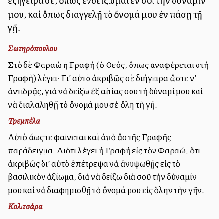
ἐξήγειρά σε, ὅπως ἐνδείξωμαι ἐν σοὶ τὴν δύναμίν
μου, καὶ ὅπως διαγγελῇ τὸ ὄνομά μου ἐν πάσῃ τῇ
γῇ.
Σωτηρόπουλου
Στὸ δὲ Φαραὼ ἡ Γραφὴ (ὁ Θεός, ὅπως ἀναφέρεται στὴ
Γραφὴ) λέγει· Γι’ αὐτὸ ἀκριβῶς σὲ διήγειρα ὥστε ν’
ἀντιδρᾷς, γιὰ νὰ δείξω ἐξ αἰτίας σου τὴ δύναμί μου καὶ
νὰ διαλαληθῇ τὸ ὄνομά μου σὲ ὅλη τὴ γῆ.
Τρεμπέλα
Αὐτὸ ἄλλως τε φαίνεται καὶ ἀπὸ ἄλλο τῆς Γραφῆς
παράδειγμα. Διότι λέγει ἡ Γραφὴ εἰς τὸν Φαραώ, ὅτι
ἀκριβῶς δι’ αὐτὸ ἐπέτρεψα νὰ ἀνυψωθῇς εἰς τὸ
βασιλικὸν ἀξίωμα, διὰ νὰ δείξω διὰ σοῦ τὴν δύναμίν
μου καὶ νὰ διαφημισθῇ τὸ ὄνομά μου εἰς ὅλην τὴν γῆν.
Κολιτσάρα