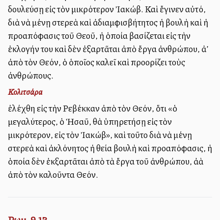
δουλεύσῃ εἰς τὸν μικρότερον Ἰακώβ. Καὶ ἔγινεν αὐτό,
διὰ νὰ μένῃ στερεὰ καὶ ἀδιαμφισβήτητος ἡ βουλὴ καὶ ἡ
προαπόφασις τοῦ Θεοῦ, ἡ ὁποία βασίζεται εἰς τὴν
ἐκλογήν του καὶ δὲν ἐξαρτᾶται ἀπὸ ἔργα ἀνθρώπου, ἀλλ’
ἀπὸ τὸν Θεόν, ὁ ὁποῖος καλεῖ καὶ προορίζει τοὺς
ἀνθρώπους.
Κολιτσάρα
ἐλέχθη εἰς τὴν Ρεβέκκαν ἀπὸ τὸν Θεόν, ὅτι «ὁ
μεγαλύτερος, ὁ Ἡσαῦ, θὰ ὑπηρετήσῃ εἰς τὸν
μικρότερον, εἰς τὸν Ἰακώβ», καὶ τοῦτο διὰ νὰ μένῃ
στερεὰ καὶ ἀκλόνητος ἡ θεία βουλὴ καὶ προαπόφασις, ἡ
ὁποία δὲν ἐκξαρτᾶται ἀπὸ τὰ ἔργα τοῦ ἀνθρώπου, ἀλλὰ
ἀπὸ τὸν καλοῦντα Θεόν.
Ρωμ. 9,13