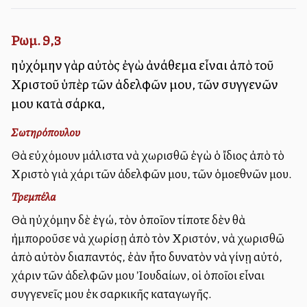
Ρωμ. 9,3
ηὐχόμην γὰρ αὐτὸς ἐγὼ ἀνάθεμα εἶναι ἀπὸ τοῦ
Χριστοῦ ὑπὲρ τῶν ἀδελφῶν μου, τῶν συγγενῶν
μου κατὰ σάρκα,
Σωτηρόπουλου
Θὰ εὐχόμουν μάλιστα νὰ χωρισθῶ ἐγὼ ὁ ἴδιος ἀπὸ τὸ
Χριστὸ γιὰ χάρι τῶν ἀδελφῶν μου, τῶν ὁμοεθνῶν μου.
Τρεμπέλα
Θὰ ηὐχόμην δὲ ἐγώ, τὸν ὁποῖον τίποτε δὲν θὰ
ἠμποροῦσε νὰ χωρίσῃ ἀπὸ τὸν Χριστόν, νὰ χωρισθῶ
ἀπὸ αὐτὸν διαπαντός, ἐὰν ἦτο δυνατὸν νὰ γίνῃ αὐτό,
χάριν τῶν ἀδελφῶν μου Ἰουδαίων, οἱ ὁποῖοι εἶναι
συγγενεῖς μου ἐκ σαρκικῆς καταγωγῆς.