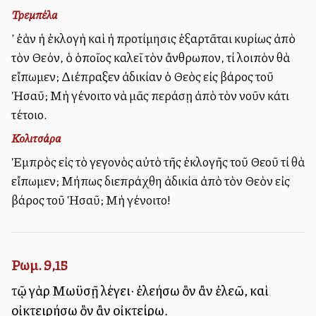
Τρεμπέλα
Ἀλλ’ ἐὰν ἡ ἐκλογὴ καὶ ἡ προτίμησις ἐξαρτᾶται κυρίως ἀπὸ
τὸν Θεόν, ὁ ὁποῖος καλεῖ τὸν ἄνθρωπον, τί λοιπὸν θὰ
εἴπωμεν; Διέπραξεν ἀδικίαν ὁ Θεὸς εἰς βάρος τοῦ
Ἠσαῦ; Μὴ γένοιτο νὰ μᾶς περάσῃ ἀπὸ τὸν νοῦν κάτι
τέτοιο.
Κολιτσάρα
Ἐμπρὸς εἰς τὸ γεγονὸς αὐτὸ τῆς ἐκλογῆς τοῦ Θεοῦ τί θὰ
εἴπωμεν; Μήπως διεπράχθη ἀδικία ἀπὸ τὸν Θεὸν εἰς
βάρος τοῦ Ἡσαῦ; Μὴ γένοιτο!
Ρωμ. 9,15
τῷ γὰρ Μωϋσῇ λέγει· ἐλεήσω ὃν ἂν ἐλεῶ, καὶ
οἰκτειρήσω ὃν ἂν οἰκτείρω.