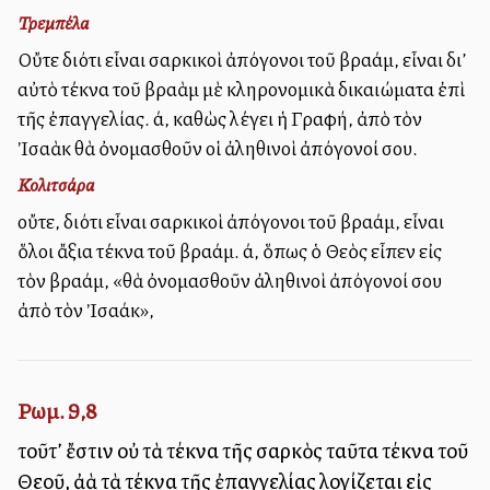
Τρεμπέλα
Οὔτε διότι εἶναι σαρκικοὶ ἀπόγονοι τοῦ Ἀβραάμ, εἶναι δι’
αὐτὸ τέκνα τοῦ Ἀβραὰμ μὲ κληρονομικὰ δικαιώματα ἐπὶ
τῆς ἐπαγγελίας. Ἀλλά, καθὼς λέγει ἡ Γραφή, ἀπὸ τὸν
Ἰσαὰκ θὰ ὀνομασθοῦν οἱ ἀληθινοὶ ἀπόγονοί σου.
Κολιτσάρα
οὔτε, διότι εἶναι σαρκικοὶ ἀπόγονοι τοῦ Ἀβραάμ, εἶναι
ὅλοι ἄξια τέκνα τοῦ Ἀβραάμ. Ἀλλά, ὅπως ὁ Θεὸς εἶπεν εἰς
τὸν Ἀβραάμ, «θὰ ὀνομασθοῦν ἀληθινοὶ ἀπόγονοί σου
ἀπὸ τὸν Ἰσαάκ»,
Ρωμ. 9,8
τοῦτ’ ἔστιν οὐ τὰ τέκνα τῆς σαρκὸς ταῦτα τέκνα τοῦ
Θεοῦ, ἀλλὰ τὰ τέκνα τῆς ἐπαγγελίας λογίζεται εἰς