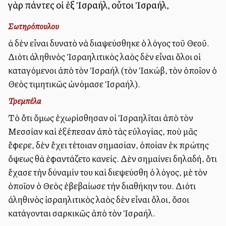
γὰρ πάντες οἱ ἐξ Ἰσραήλ, οὗτοι Ἰσραήλ,
Σωτηρόπουλου
Ἀλλὰ δὲν εἶναι δυνατὸ νὰ διαψεύσθηκε ὁ λόγος τοῦ Θεοῦ.
Διότι ἀληθινὸς Ἰσραηλιτικὸς λαὸς δὲν εἶναι ὅλοι οἱ
καταγόμενοι ἀπὸ τὸν Ἰσραήλ (τὸν Ἰακώβ, τὸν ὁποῖον ὁ
Θεὸς τιμητικῶς ὠνόμασε Ἰσραήλ).
Τρεμπέλα
Τὸ ὅτι ὅμως ἐχωρίσθησαν οἱ Ἰσραηλῖται ἀπὸ τὸν
Μεσσίαν καὶ ἐξέπεσαν ἀπὸ τὰς εὐλογίας, ποὺ μᾶς
ἔφερε, δὲν ἔχει τέτοιαν σημασίαν, ὁποίαν ἐκ πρώτης
ὄψεως θὰ ἐφαντάζετο κανείς. Δὲν σημαίνει δηλαδή, ὅτι
ἔχασε τὴν δύναμίν του καὶ διεψεύσθη ὁ λόγος, μὲ τὸν
ὁποῖον ὁ Θεὸς ἐβεβαίωσε τὴν διαθήκην του. Διότι
ἀληθινὸς ἰσραηλιτικὸς λαὸς δὲν εἶναι ὅλοι, ὅσοι
κατάγονται σαρκικῶς ἀπὸ τὸν Ἰσραήλ.