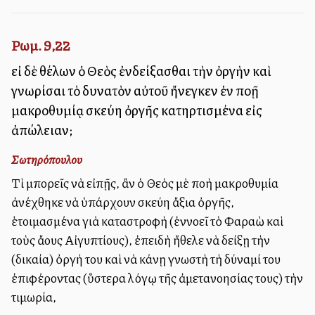
Ρωμ. 9,22
εἰ δὲ θέλων ὁ Θεὸς ἐνδείξασθαι τὴν ὀργὴν καὶ
γνωρίσαι τὸ δυνατὸν αὐτοῦ ἤνεγκεν ἐν πολλῇ
μακροθυμίᾳ σκεύη ὀργῆς κατηρτισμένα εἰς
ἀπώλειαν;
Σωτηρόπουλου
Τὶ μπορεῖς νὰ εἰπῇς, ἂν ὁ Θεὸς μὲ πολλὴ μακροθυμία
ἀνέχθηκε νὰ ὑπάρχουν σκεύη ἄξια ὀργῆς,
ἑτοιμασμένα γιὰ καταστροφὴ (ἐννοεῖ τὸ Φαραὼ καὶ
τοὺς ἄλλους Αἰγυπτίους), ἐπειδὴ ἤθελε νὰ δείξῃ τὴν
(δικαία) ὀργή του καὶ νὰ κάνῃ γνωστὴ τὴ δύναμί του
ἐπιφέροντας (ὕστερα λόγῳ τῆς ἀμετανοησίας τους) τὴν
τιμωρία,