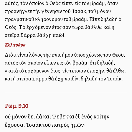
αὐτός, τὸν ὁποῖον ὁ Θεὸς εἶπεν εἰς τὸν Ἀβραάμ, ὅταν
προανήγγελλε τὴν γέννησιν τοῦ Ἰσαάκ, τοῦ μόνου
πραγματικοῦ κληρονόμου τοῦ Ἀβραάμ. Εἶπε δηλαδὴ ὁ
Θεός: Τὸ ἐρχόμενον ἔτος σὰν τώρα θὰ ἔλθω καὶ ἡ
στεῖρα Σάρρα θὰ ἔχῃ παιδί.
Κολιτσάρα
Διότι εἶναι λόγος τῆς ἐπισήμου ὑποσχέσεως τοῦ Θεοῦ,
αὐτὸς τὸν ὁποῖον εἶπεν εἰς τὸν Ἀβραάμ· ὅτι δηλαδή,
«κατὰ τὸ ἐρχόμενον ἔτος, εἰς τέτοιαν ἐποχήν, θὰ ἔλθω,
καὶ ἡ στεῖρα Σάρρα θὰ ἔχῃ παιδί», δηλαδὴ τὸν Ἰσαάκ.
Ρωμ. 9,10
οὐ μόνον δέ, ἀλλὰ καὶ Ῥεβέκκα ἐξ ἑνὸς κοίτην
ἔχουσα, Ἰσαὰκ τοῦ πατρὸς ἡμῶν·