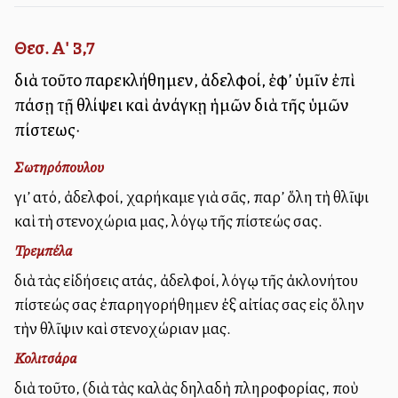
Θεσ. Α' 3,7
διὰ τοῦτο παρεκλήθημεν, ἀδελφοί, ἐφ’ ὑμῖν ἐπὶ
πάσῃ τῇ θλίψει καὶ ἀνάγκῃ ἡμῶν διὰ τῆς ὑμῶν
πίστεως·
Σωτηρόπουλου
γι’ αὐτό, ἀδελφοί, χαρήκαμε γιὰ σᾶς, παρ’ ὅλη τὴ θλῖψι
καὶ τὴ στενοχώρια μας, λόγῳ τῆς πίστεώς σας.
Τρεμπέλα
διὰ τὰς εἰδήσεις αὐτάς, ἀδελφοί, λόγῳ τῆς ἀκλονήτου
πίστεώς σας ἐπαρηγορήθημεν ἐξ αἰτίας σας εἰς ὅλην
τὴν θλῖψιν καὶ στενοχώριαν μας.
Κολιτσάρα
διὰ τοῦτο, (διὰ τὰς καλὰς δηλαδὴ πληροφορίας, ποὺ