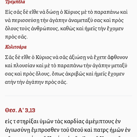
Τρεμπέλα
Εἰς σᾶς δὲ εἴθε νὰ δώσῃ ὁ Κύριος μὲ τὸ παραπάνω καὶ
νὰ περισσεύσῃ τὴν ἀγάπην ἀναμεταξύ σας καὶ πρὸς
ὅλους τοὺς ἀνθρώπους, καθὼς καὶ ἡμεῖς τὴν ἔχομεν
πρὸς σᾶς.
Κολιτσάρα
Σᾶς δὲ εἴθε ὁ Κύριος νὰ σᾶς ἀξιώσῃ νὰ ἔχετε ἄφθονον
καὶ πλουσίαν καὶ μὲ τὸ παραπάνω τὴν ἀγάπην μεταξύ
σας καὶ πρὸς ὅλους, ὅπως ἀκριβῶς καὶ ἡμεῖς ἔχομεν
αὐτὴν τὴν ἀγάπην πρὸς σᾶς.
Θεσ. Α' 3,13
εἰς τὸ στηρίξαι ὑμῶν τὰς καρδίας ἀμέμπτους ἐν
ἁγιωσύνῃ ἔμπροσθεν τοῦ Θεοῦ καὶ πατρὸς ἡμῶν ἐν