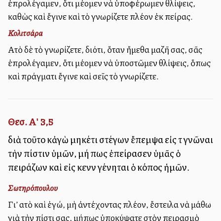
ἐπρολέγαμεν, ὅτι μέλλομεν νὰ ὑποφέρωμεν θλίψεις,
καθὼς καὶ ἔγινε καὶ τὸ γνωρίζετε πλέον ἐκ πείρας.
Κολιτσάρα
Αὐτὸ δὲ τὸ γνωρίζετε, διότι, ὅταν ἤμεθα μαζῆ σας, σᾶς
ἐπρολέγαμεν, ὅτι μέλλομεν νὰ ὑποστῶμεν θλίψεις, ὅπως
καὶ πράγματι ἔγινε καὶ σεῖς τὸ γνωρίζετε.
Θεσ. Α' 3,5
διὰ τοῦτο κἀγὼ μηκέτι στέγων ἔπεμψα εἰς τὸ γνῶναι
τὴν πίστιν ὑμῶν, μή πως ἐπείρασεν ὑμᾶς ὁ
πειράζων καὶ εἰς κενὸν γένηται ὁ κόπος ἡμῶν.
Σωτηρόπουλου
Γι’ αὐτὸ καὶ ἐγώ, μὴ ἀντέχοντας πλέον, ἔστειλα νὰ μάθω
γιὰ τὴν πίστι σας, μήπως ὑποκύψατε στὸν πειρασμὸ