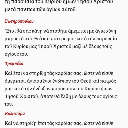
τῇ παρουσίᾳ τοῦ Κυρίου ἡμῶν Ἰησοῦ Χριστοῦ
μετὰ πάντων τῶν ἁγίων αὐτοῦ.
Σωτηρόπουλου
Ἔτσι θὰ σᾶς κάνῃ νὰ σταθῆτε ἄμεμπτοι μὲ ἁγιωσύνη
μπροστὰ στὸ Θεὸ καὶ πατέρα μας κατὰ τὴν παρουσία
τοῦ Κυρίου μας Ἰησοῦ Χριστοῦ μαζὶ μὲ ὅλους τοὺς
ἁγίους του.
Τρεμπέλα
Καὶ ἔτσι νὰ στηρίξῃ τὰς καρδίας σας, ὥστε νὰ εἶσθε
ἄμεμπτοι, ἁγιασμένοι ἐνώπιον τοῦ Θεοῦ καὶ πατρός
μας κατὰ τὴν ἔνδοξον παρουσίαν τοῦ Κυρίου ἡμῶν
Ἰησοῦ Χριστοῦ, ὁπότε θὰ ἔλθῃ μὲ ὅλους τοὺς ἁγίους
του.
Κολιτσάρα
Καὶ νὰ στηρίξῃ ἔτσι τὰς καρδίας σας, ὥστε νὰ εἶσθε