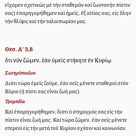
εἴχαμεν σχετικῶς μὲ τὴν σταθερὰν καὶ ζωντανὴν πίστιν
σας) ἐπαρηγορήθημεν καὶ ἡμεῖς, ἐξ αἰτίας σας, εἰς ὅλην
τὴν θλῖψις καὶ τὴν ταλαιπωρίαν μας.
Θεσ. Α' 3,8
ὅτι νῦν ζῶμεν, ἐὰν ὑμεῖς στήκητε ἐν Κυρίῳ.
Σωτηρόπουλου
Διότι τώρα ἐμεῖς ζοῦμε, ἐὰν σεῖς μένετε σταθεροὶ στὸν
Κύριο (ἡ πίστι σας εἶναι ζωή μας).
Τρεμπέλα
Καὶ ἐπαρηγορήθημεν, διότι ὁ στηριγμός σας εἰς τὴν
πίστιν εἶναι ζωή μας. Καὶ τώρα ζῶμεν, ἐὰν σεῖς μένετε
στερεοὶ εἰς τὴν μετὰ τοῦ Κυρίου σχέσιν καὶ κοινωνίαν.