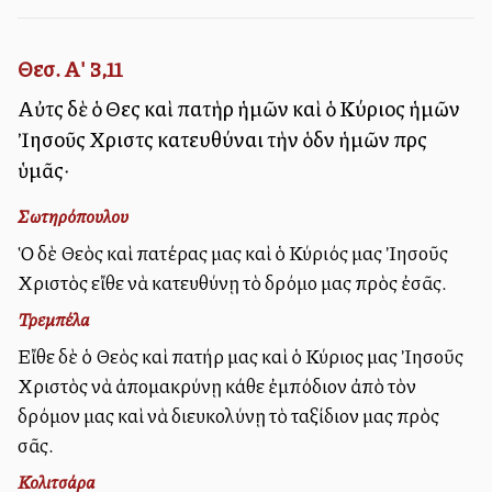
Θεσ. Α' 3,11
Αὐτὸς δὲ ὁ Θεὸς καὶ πατὴρ ἡμῶν καὶ ὁ Κύριος ἡμῶν
Ἰησοῦς Χριστὸς κατευθύναι τὴν ὁδὸν ἡμῶν πρὸς
ὑμᾶς·
Σωτηρόπουλου
Ὁ δὲ Θεὸς καὶ πατέρας μας καὶ ὁ Κύριός μας Ἰησοῦς
Χριστὸς εἴθε νὰ κατευθύνῃ τὸ δρόμο μας πρὸς ἐσᾶς.
Τρεμπέλα
Εἴθε δὲ ὁ Θεὸς καὶ πατήρ μας καὶ ὁ Κύριος μας Ἰησοῦς
Χριστὸς νὰ ἀπομακρύνῃ κάθε ἐμπόδιον ἀπὸ τὸν
δρόμον μας καὶ νὰ διευκολύνῃ τὸ ταξίδιον μας πρὸς
σᾶς.
Κολιτσάρα