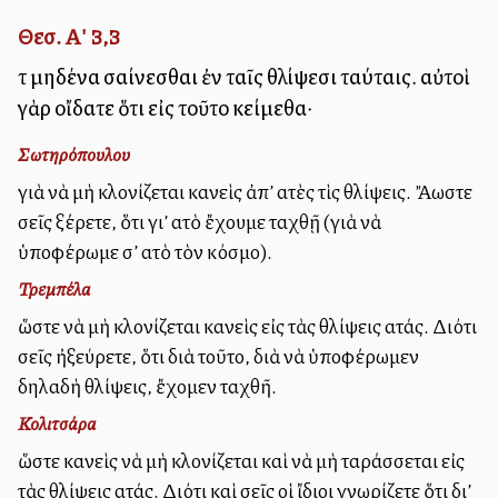
Θεσ. Α' 3,3
τὸ μηδένα σαίνεσθαι ἐν ταῖς θλίψεσι ταύταις. αὐτοὶ
γὰρ οἴδατε ὅτι εἰς τοῦτο κείμεθα·
Σωτηρόπουλου
γιὰ νὰ μὴ κλονίζεται κανεὶς ἀπ’ αὐτὲς τὶς θλίψεις. Ἄλλωστε
σεῖς ξέρετε, ὅτι γι’ αὐτὸ ἔχουμε ταχθῇ (γιὰ νὰ
ὑποφέρωμε σ’ αὐτὸ τὸν κόσμο).
Τρεμπέλα
ὥστε νὰ μὴ κλονίζεται κανεὶς εἰς τὰς θλίψεις αὐτάς. Διότι
σεῖς ἠξεύρετε, ὅτι διὰ τοῦτο, διὰ νὰ ὑποφέρωμεν
δηλαδὴ θλίψεις, ἔχομεν ταχθῆ.
Κολιτσάρα
ὥστε κανεὶς νὰ μὴ κλονίζεται καὶ νὰ μὴ ταράσσεται εἰς
τὰς θλίψεις αὐτάς. Διότι καὶ σεῖς οἱ ἴδιοι γνωρίζετε ὅτι δι’