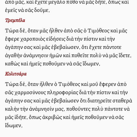
ἀπὸ μᾶς, καὶ ἔχετε μεγάλο πόθο νὰ μᾶς δῆτε, ὅπως καὶ
ἐμεῖς νὰ σᾶς δοῦμε,
Τρεμπέλα
Τώρα δέ, ὅταν μᾶς ἦλθεν ἀπὸ σᾶς ὁ Τιμόθεος καὶ μᾶς
ἔφερε χαροποιὸς εἰδήσεις διὰ τὴν πίστιν καὶ τὴν
ἀγάπην σας καὶ μᾶς ἐβεβαίωσεν, ὅτι ἔχετε πάντοτε
ἀγαθὴν ἀνάμνησιν ἡμῶν καὶ ποθεῖτε πολὺ νὰ μᾶς ἴδετε,
καθὼς καὶ ἡμεῖς ποθοῦμεν νὰ σᾶς ἴδωμεν,
Κολιτσάρα
Τώρα δέ, ὅταν ἦλθεν ὁ Τιμόθεος καὶ μοῦ ἔφερεν ἀπὸ
σᾶς χαρμοσύνους πληροφορίας διὰ τὴν πίστιν καὶ τὴν
ἀγάπην σας καὶ μᾶς ἐβεβαίωσεν ὅτι διατηρεῖτε σταθερὰ
καλὴν τὴν ἀνάμνησίν μας, ποθοῦντες πολὺ πάντοτε νὰ
μᾶς ἰδῆτε, ὅπως ἀκριβῶς καὶ ἡμεῖς ποθοῦμεν νὰ σᾶς
ἴδωμεν,