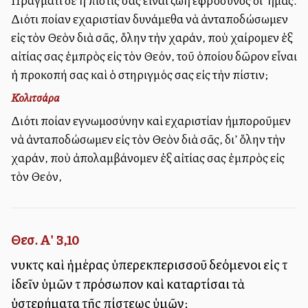
Πράγματι δὲ ἡ πίστις σας εἶναι ζωὴ εὐφρόσυνος δι’ ἠμᾶς.
Διότι ποίαν εὐχαριστίαν δυνάμεθα νὰ ἀνταποδώσωμεν
εἰς τὸν Θεὸν διὰ σᾶς, ὅλην τὴν χαράν, ποὺ χαίρομεν ἐξ
αἰτίας σας ἐμπρὸς εἰς τὸν Θεόν, τοῦ ὁποίου δῶρον εἶναι
ἡ προκοπή σας καὶ ὁ στηριγμός σας εἰς τὴν πίστιν;
Κολιτσάρα
Διότι ποίαν εὐγνωμοσύνην καὶ εὐχαριστίαν ἠμποροῦμεν
νὰ ἀνταποδώσωμεν εἰς τὸν Θεὸν διὰ σᾶς, δι’ ὅλην τὴν
χαράν, ποὺ ἀπολαμβάνομεν ἐξ αἰτίας σας ἐμπρὸς εἰς
τὸν Θεόν,
Θεσ. Α' 3,10
νυκτὸς καὶ ἡμέρας ὑπερεκπερισσοῦ δεόμενοι εἰς τὸ
ἰδεῖν ὑμῶν τὸ πρόσωπον καὶ καταρτίσαι τὰ
ὑστερήματα τῆς πίστεως ὑμῶν;