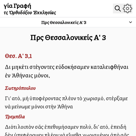
Ἁγία Γραφή
τῆς Ὀρθοδόξου Ἐκκλησίας
Πρὸς Θεσσαλονικείς Α'
3
Πρὸς Θεσσαλονικείς Α'
3
Θεσ. Α' 3,1
Διὸ μηκέτι στέγοντες εὐδοκήσαμεν καταλειφθῆναι
ἐν Ἀθήναις μόνοι,
Σωτηρόπουλου
Γι’ αὐτό, μὴ ὑποφέροντας πλέον τὸ χωρισμό, στέρξαμε
νὰ μείνωμε μόνοι στὴν Ἀθήνα
Τρεμπέλα
Διότι λοιπὸν σᾶς ἐπεθυμήσαμεν πολύ, δι’ αὐτό, ἐπειδὴ
δὲν ὑπεφέραμεν πλέον νὰ εἴμεθα χωρισμένοι ἀπὸ σᾶς,