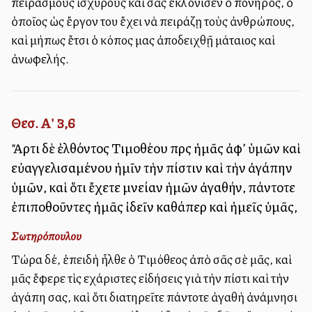
πειρασμοὺς ἰσχυροὺς καὶ σᾶς ἐκλόνισεν ὁ πονηρός, ὁ
ὁποῖος ὡς ἔργον του ἔχει νὰ πειράζῃ τοὺς ἀνθρώπους,
καὶ μήπως ἔτσι ὁ κόπος μας ἀποδειχθῇ μάταιος καὶ
ἀνωφελής.
Θεσ. Α' 3,6
Ἄρτι δὲ ἐλθόντος Τιμοθέου πρὸς ἡμᾶς ἀφ’ ὑμῶν καὶ
εὐαγγελισαμένου ἡμῖν τὴν πίστιν καὶ τὴν ἀγάπην
ὑμῶν, καὶ ὅτι ἔχετε μνείαν ἡμῶν ἀγαθήν, πάντοτε
ἐπιποθοῦντες ἡμᾶς ἰδεῖν καθάπερ καὶ ἡμεῖς ὑμᾶς,
Σωτηρόπουλου
Τώρα δέ, ἐπειδὴ ἦλθε ὁ Τιμόθεος ἀπὸ σᾶς σὲ μᾶς, καὶ
μᾶς ἔφερε τὶς εὐχάριστες εἰδήσεις γιὰ τὴν πίστι καὶ τὴν
ἀγάπη σας, καὶ ὅτι διατηρεῖτε πάντοτε ἀγαθὴ ἀνάμνησι