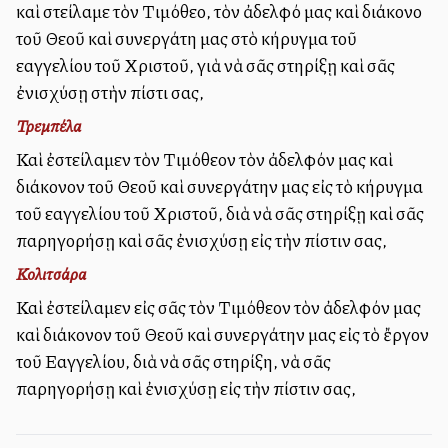
καὶ στείλαμε τὸν Τιμόθεο, τὸν ἀδελφό μας καὶ διάκονο
τοῦ Θεοῦ καὶ συνεργάτη μας στὸ κήρυγμα τοῦ
εὐαγγελίου τοῦ Χριστοῦ, γιὰ νὰ σᾶς στηρίξῃ καὶ σᾶς
ἐνισχύσῃ στὴν πίστι σας,
Τρεμπέλα
Καὶ ἐστείλαμεν τὸν Τιμόθεον τὸν ἀδελφόν μας καὶ
διάκονον τοῦ Θεοῦ καὶ συνεργάτην μας εἰς τὸ κήρυγμα
τοῦ εὐαγγελίου τοῦ Χριστοῦ, διὰ νὰ σᾶς στηρίξῃ καὶ σᾶς
παρηγορήσῃ καὶ σᾶς ἐνισχύσῃ εἰς τὴν πίστιν σας,
Κολιτσάρα
Καὶ ἐστείλαμεν εἰς σᾶς τὸν Τιμόθεον τὸν ἀδελφόν μας
καὶ διάκονον τοῦ Θεοῦ καὶ συνεργάτην μας εἰς τὸ ἔργον
τοῦ Εὐαγγελίου, διὰ νὰ σᾶς στηρίξη, νὰ σᾶς
παρηγορήσῃ καὶ ἐνισχύσῃ εἰς τὴν πίστιν σας,