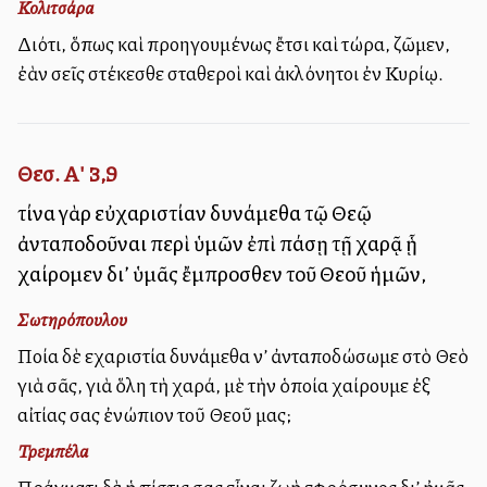
Κολιτσάρα
Διότι, ὅπως καὶ προηγουμένως ἔτσι καὶ τώρα, ζῶμεν,
ἐὰν σεῖς στέκεσθε σταθεροὶ καὶ ἀκλόνητοι ἐν Κυρίῳ.
Θεσ. Α' 3,9
τίνα γὰρ εὐχαριστίαν δυνάμεθα τῷ Θεῷ
ἀνταποδοῦναι περὶ ὑμῶν ἐπὶ πάσῃ τῇ χαρᾷ ᾗ
χαίρομεν δι’ ὑμᾶς ἔμπροσθεν τοῦ Θεοῦ ἡμῶν,
Σωτηρόπουλου
Ποία δὲ εὐχαριστία δυνάμεθα ν’ ἀνταποδώσωμε στὸ Θεὸ
γιὰ σᾶς, γιὰ ὅλη τὴ χαρά, μὲ τὴν ὁποία χαίρουμε ἐξ
αἰτίας σας ἐνώπιον τοῦ Θεοῦ μας;
Τρεμπέλα