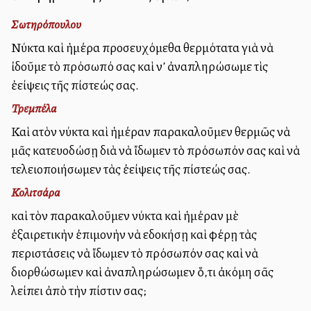
Σωτηρόπουλου
Νύκτα καὶ ἡμέρα προσευχόμεθα θερμότατα γιὰ νὰ
ἰδοῦμε τὸ πρόσωπό σας καὶ ν’ ἀναπληρώσωμε τὶς
ἐλλείψεις τῆς πίστεώς σας.
Τρεμπέλα
Καὶ αὐτὸν νύκτα καὶ ἡμέραν παρακαλοῦμεν θερμῶς νὰ
μᾶς κατευοδώσῃ διὰ νὰ ἴδωμεν τὸ πρόσωπόν σας καὶ νὰ
τελειοποιήσωμεν τὰς ἐλλείψεις τῆς πίστεώς σας.
Κολιτσάρα
καὶ τὸν παρακαλοῦμεν νύκτα καὶ ἡμέραν μὲ
ἐξαιρετικὴν ἐπιμονὴν νὰ εὐδοκήσῃ καὶ φέρῃ τὰς
περιστάσεις νὰ ἴδωμεν τὸ πρόσωπόν σας καὶ νὰ
διορθώσωμεν καὶ ἀναπληρώσωμεν ὅ,τι ἀκόμη σᾶς
λείπει ἀπὸ τὴν πίστιν σας;