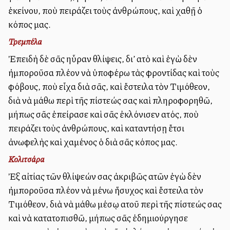
ἐκείνου, ποὺ πειράζει τοὺς ἀνθρώπους, καὶ χαθῇ ὁ
κόπος μας.
Τρεμπέλα
Ἐπειδὴ δὲ σᾶς ηὗραν θλίψεις, δι’ αὐτὸ καὶ ἐγὼ δὲν
ἠμποροῦσα πλέον νὰ ὑποφέρω τὰς φροντίδας καὶ τοὺς
φόβους, ποὺ εἶχα διὰ σᾶς, καὶ ἔστειλα τὸν Τιμόθεον,
διὰ νὰ μάθω περὶ τῆς πίστεώς σας καὶ πληροφορηθῶ,
μήπως σᾶς ἐπείρασε καὶ σᾶς ἐκλόνισεν αὐτός, ποὺ
πειράζει τοὺς ἀνθρώπους, καὶ καταντήσῃ ἔτσι
ἀνωφελὴς καὶ χαμένος ὁ διὰ σᾶς κόπος μας.
Κολιτσάρα
Ἐξ αἰτίας τῶν θλίψεών σας ἀκριβῶς αὐτῶν ἐγὼ δὲν
ἠμποροῦσα πλέον νὰ μένω ἥσυχος καὶ ἔστειλα τὸν
Τιμόθεον, διὰ νὰ μάθω μέσῳ αὐτοῦ περὶ τῆς πίστεώς σας
καὶ νὰ κατατοπισθῶ, μήπως σᾶς ἐδημιούργησε