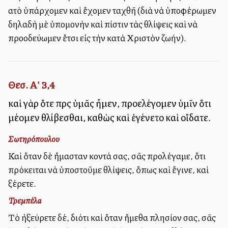
αὐτὸ ὑπάρχομεν καὶ ἔχομεν ταχθῆ (διὰ νὰ ὑποφέρωμεν
δηλαδὴ μὲ ὑπομονὴν καὶ πίστιν τὰς θλίψεις καὶ νὰ
προοδεύωμεν ἔτσι εἰς τὴν κατὰ Χριστὸν ζωήν).
Θεσ. Α' 3,4
καὶ γὰρ ὅτε πρὸς ὑμᾶς ἦμεν, προελέγομεν ὑμῖν ὅτι
μέλλομεν θλίβεσθαι, καθὼς καὶ ἐγένετο καὶ οἴδατε.
Σωτηρόπουλου
Καὶ ὅταν δὲ ἤμασταν κοντά σας, σᾶς προλέγαμε, ὅτι
πρόκειται νὰ ὑποστοῦμε θλίψεις, ὅπως καὶ ἔγινε, καὶ
ξέρετε.
Τρεμπέλα
Τὸ ἠξεύρετε δέ, διότι καὶ ὅταν ἤμεθα πλησίον σας, σᾶς