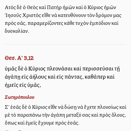
Αὐτὸς δὲ ὁ Θεὸς καὶ Πατὴρ ἡμῶν καὶ ὁ Κύριος ἡμῶν
Ἰησοῦς Χριστὸς εἴθε νὰ κατευθύνουν τὸν δρόμον μας
πρὸς σᾶς, παραμερίζοντες κάθε τυχὸν ἐμπόδιον καὶ
δυσκολίαν.
Θεσ. Α' 3,12
ὑμᾶς δὲ ὁ Κύριος πλεονάσαι καὶ περισσεύσαι τῇ
ἀγάπῃ εἰς ἀλλήλους καὶ εἰς πάντας, καθάπερ καὶ
ἡμεῖς εἰς ὑμᾶς,
Σωτηρόπουλου
Σ’ ἐσᾶς δὲ ὁ Κύριος εἴθε νὰ δώσῃ νὰ ἔχετε πλουσίως καὶ
μὲ τὸ παραπάνω τὴν ἀγάπη μεταξύ σας καὶ πρὸς ὅλους,
ὅπως καὶ ἐμεῖς ἔχουμε πρὸς ἐσᾶς.