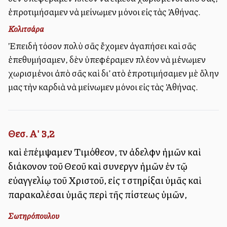
ἐπροτιμήσαμεν νὰ μείνωμεν μόνοι εἰς τὰς Ἀθήνας.
Κολιτσάρα
Ἐπειδὴ τόσον πολὺ σᾶς ἔχομεν ἀγαπήσει καὶ σᾶς
ἐπεθυμήσαμεν, δὲν ὑπεφέραμεν πλέον νὰ μένωμεν
χωρισμένοι ἀπὸ σᾶς καὶ δι’ αὐτὸ ἐπροτιμήσαμεν μὲ ὅλην
μας τὴν καρδιὰ νὰ μείνωμεν μόνοι εἰς τὰς Ἀθήνας.
Θεσ. Α' 3,2
καὶ ἐπέμψαμεν Τιμόθεον, τὸν ἀδελφὸν ἡμῶν καὶ
διάκονον τοῦ Θεοῦ καὶ συνεργὸν ἡμῶν ἐν τῷ
εὐαγγελίῳ τοῦ Χριστοῦ, εἰς τὸ στηρίξαι ὑμᾶς καὶ
παρακαλέσαι ὑμᾶς περὶ τῆς πίστεως ὑμῶν,
Σωτηρόπουλου