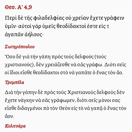
Θεσ. Α' 4,9
Περὶ δὲ τῆς φιλαδελφίας οὐ χρείαν ἔχετε γράφειν
ὑμῖν· αὐτοὶ γὰρ ὑμεῖς θεοδίδακτοί ἐστε εἰς τὸ
ἀγαπᾶν ἀλλήλους·
Σωτηρόπουλου
Ὅσο δὲ γιὰ τὴν ἀγάπη πρὸς τοὺς ἀδελφούς (τοὺς
χριστιανούς), δὲν χρειάζεσθε νὰ σᾶς γράφω. Διότι σεῖς
οἱ ἴδιοι εἶσθε θεοδίδακτοι στὸ νὰ ἀγαπᾶτε ὁ ἕνας τὸν ἄλλο.
Τρεμπέλα
Διὰ τὴν ἀγάπην δὲ πρὸς τοὺς Χριστιανοὺς ἀδελφοὺς δὲν
ἔχετε ἀνάγκην νὰ σᾶς γράψωμεν, διότι σεῖς μόνοι σας
εἶσθε διδαγμένοι ἀπὸ τὸν Θεὸν εἰς τὸ νὰ ἀγαπᾷ ὁ ἕνας τὸν
ἄλλον.
Κολιτσάρα