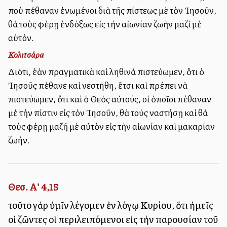
ποὺ ἀπέθαναν ἑνωμένοι διὰ τῆς πίστεως μὲ τὸν Ἰησοῦν,
θὰ τοὺς φέρῃ ἐνδόξως εἰς τὴν αἰωνίαν ζωὴν μαζὶ μὲ
αὐτόν.
Κολιτσάρα
Διότι, ἐὰν πραγματικὰ καὶ ἀληθινὰ πιστεύωμεν, ὅτι ὁ
Ἰησοῦς ἀπέθανε καὶ ἀνεστήθη, ἔτσι καὶ πρέπει νὰ
πιστεύωμεν, ὅτι καὶ ὁ Θεὸς αὐτούς, οἱ ὁποῖοι ἀπέθαναν
μὲ τὴν πίστιν εἰς τὸν Ἰησοῦν, θὰ τοὺς ἀναστήσῃ καὶ θὰ
τοὺς φέρῃ μαζῆ μὲ αὐτὸν εἰς τὴν αἰωνίαν καὶ μακαρίαν
ζωήν.
Θεσ. Α' 4,15
τοῦτο γὰρ ὑμῖν λέγομεν ἐν λόγῳ Κυρίου, ὅτι ἡμεῖς
οἱ ζῶντες οἱ περιλειπόμενοι εἰς τὴν παρουσίαν τοῦ