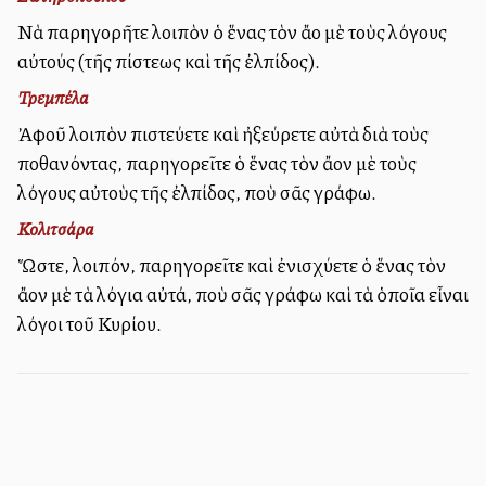
Νὰ παρηγορῆτε λοιπὸν ὁ ἕνας τὸν ἄλλο μὲ τοὺς λόγους
αὐτούς (τῆς πίστεως καὶ τῆς ἐλπίδος).
Τρεμπέλα
Ἀφοῦ λοιπὸν πιστεύετε καὶ ἠξεύρετε αὐτὰ διὰ τοὺς
ἀποθανόντας, παρηγορεῖτε ὁ ἕνας τὸν ἄλλον μὲ τοὺς
λόγους αὐτοὺς τῆς ἐλπίδος, ποὺ σᾶς γράφω.
Κολιτσάρα
Ὥστε, λοιπόν, παρηγορεῖτε καὶ ἐνισχύετε ὁ ἕνας τὸν
ἄλλον μὲ τὰ λόγια αὐτά, ποὺ σᾶς γράφω καὶ τὰ ὁποῖα εἶναι
λόγοι τοῦ Κυρίου.