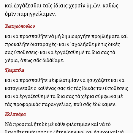
καὶ ἐργάζεσθαι ταῖς ἰδίαις χερσὶν ὑμῶν, καθὼς
ὑμῖν παρηγγείλαμεν,
Σωτηρόπουλου
καὶ νὰ προσπαθῆτε νὰ μὴ δημιουργῆτε προβλήματα καὶ
προκαλῆτε διαταραχές· καὶ ν’ ἀσχολῆσθε μὲ τὶς δικές
σας ὑποθέσεις· καὶ νὰ ἐργάζεσθε μὲ τὰ ἴδια σας τὰ
χέρια, ὅπως σᾶς διδάξαμε.
Τρεμπέλα
καὶ νὰ προσπαθῆτε μὲ φιλοτιμίαν νὰ ἡσυχάζετε καὶ νὰ
καταγίνεσθε ὁ καθένας σας εἰς τὰς ἴδικάς του ὑποθέσεις
καὶ νὰ ἐργάζεσθε μὲ τὰ ἴδια σας τὰ χέρια σύμφωνα μὲ
τὰς προφορικὰς παραγγελίας, ποὺ σᾶς ἐδώκαμεν.
Κολιτσάρα
Νὰ προσπαθῆτε δὲ μὲ κάθε φιλοτιμίαν καὶ νὰ τὸ
θεωρῆτε τιμήν σας νὰ ζῆτε εἰρηνικοὶ καὶ ἤσυχοι καὶ νὰ