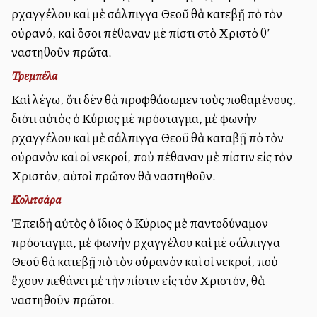
ἀρχαγγέλου καὶ μὲ σάλπιγγα Θεοῦ θὰ κατεβῇ ἀπὸ τὸν
οὐρανό, καὶ ὅσοι ἀπέθαναν μὲ πίστι στὸ Χριστὸ θ’
ἀναστηθοῦν πρῶτα.
Τρεμπέλα
Καὶ λέγω, ὅτι δὲν θὰ προφθάσωμεν τοὺς ἀποθαμένους,
διότι αὐτὸς ὁ Κύριος μὲ πρόσταγμα, μὲ φωνὴν
ἀρχαγγέλου καὶ μὲ σάλπιγγα Θεοῦ θὰ καταβῇ ἀπὸ τὸν
οὐρανὸν καὶ οἱ νεκροί, ποὺ ἀπέθαναν μὲ πίστιν εἰς τὸν
Χριστόν, αὐτοὶ πρῶτον θὰ ἀναστηθοῦν.
Κολιτσάρα
Ἐπειδὴ αὐτὸς ὁ ἴδιος ὁ Κύριος μὲ παντοδύναμον
πρόσταγμα, μὲ φωνὴν ἀρχαγγέλου καὶ μὲ σάλπιγγα
Θεοῦ θὰ κατεβῇ ἀπὸ τὸν οὐρανὸν καὶ οἱ νεκροί, ποὺ
ἔχουν πεθάνει μὲ τὴν πίστιν εἰς τὸν Χριστόν, θὰ
ἀναστηθοῦν πρῶτοι.