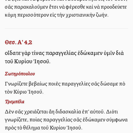
σᾶς παρακαλοῦμεν ἔτσι νὰ φέρεσθε καὶ νὰ προοδεύετε
ἀκόμη περισσότερον εἰς τὴν χριστιανικὴν ζωήν.
Θεσ. Α' 4,2
οἴδατε γὰρ τίνας παραγγελίας ἐδώκαμεν ὑμῖν διὰ
τοῦ Κυρίου Ἰησοῦ.
Σωτηρόπουλου
Γνωρίζετε βεβαίως ποιές παραγγελίες σᾶς δώσαμε ἀπὸ
τὸν Κύριο Ἰησοῦ.
Τρεμπέλα
Δὲν σᾶς χρειάζεται ἄλλη διδασκαλία ἐπ’ αὐτοῦ. Διότι
γνωρίζετε, ποίας παραγγελίας σᾶς ἐδώκαμεν σύμφωνα
πρὸς τὸ θέλημα τοῦ Κυρίου Ἰησοῦ.