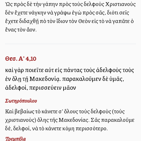
Ὡς πρὸς δὲ τὴν ἀγάπην πρὸς τοὺς ἀδελφοὺς Χριστιανοὺς
δὲν ἔχετε ἀνάγκην νὰ γράψω ἐγὼ πρὸς σᾶς, διότι σεῖς
ἔχετε διδαχθῇ ἀπὸ τὸν ἴδιον τὸν Θεὸν εἰς τὸ νὰ ἀγαπᾶτε ὁ
ἔνας τὸν ἄλλον.
Θεσ. Α' 4,10
καὶ γὰρ ποιεῖτε αὐτὸ εἰς πάντας τοὺς ἀδελφοὺς τοὺς
ἐν ὅλῃ τῇ Μακεδονίᾳ. παρακαλοῦμεν δὲ ὑμᾶς,
ἀδελφοί, περισσεύειν μᾶλλον
Σωτηρόπουλου
Καὶ βεβαίως τὸ κάνετε σ’ ὅλους τοὺς ἀδελφοὺς (τοὺς
χριστιανοὺς) ὅλης τῆς Μακεδονίας. Σᾶς παρακαλοῦμε
δέ, ἀδελφοί, νὰ τὸ κάνετε ἀκόμη περισσότερο.
Τρεμπέλα