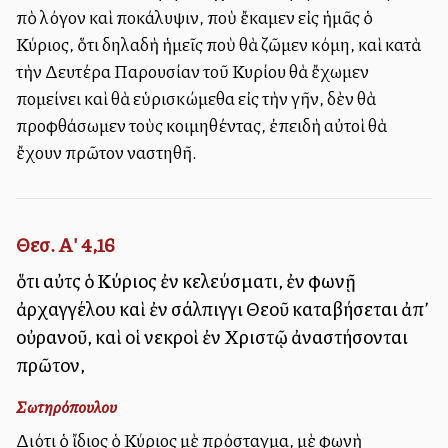
ἀπὸ λόγον καὶ ἀποκάλυψιν, ποὺ ἔκαμεν εἰς ἡμᾶς ὁ
Κύριος, ὅτι δηλαδὴ ἡμεῖς ποὺ θὰ ζῶμεν ἀκόμη, καὶ κατὰ
τὴν Δευτέρα Παρουσίαν τοῦ Κυρίου θὰ ἔχωμεν
ἀπομείνει καὶ θὰ εὑρισκώμεθα εἰς τὴν γῆν, δὲν θὰ
προφθάσωμεν τοὺς κοιμηθέντας, ἐπειδὴ αὐτοὶ θὰ
ἔχουν πρῶτον ἀναστηθῆ.
Θεσ. Α' 4,16
ὅτι αὐτὸς ὁ Κύριος ἐν κελεύσματι, ἐν φωνῇ
ἀρχαγγέλου καὶ ἐν σάλπιγγι Θεοῦ καταβήσεται ἀπ’
οὐρανοῦ, καὶ οἱ νεκροὶ ἐν Χριστῷ ἀναστήσονται
πρῶτον,
Σωτηρόπουλου
Διότι ὁ ἴδιος ὁ Κύριος μὲ πρόσταγμα, μὲ φωνὴ