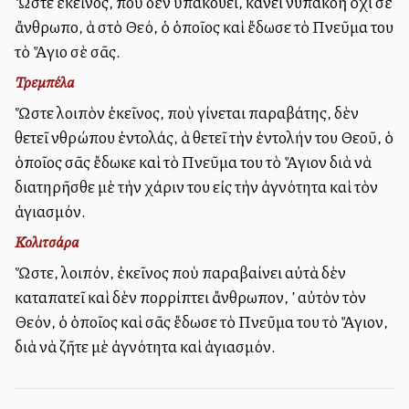
Ὥστε ἐκεῖνος, ποὺ δὲν ὑπακούει, κάνει ἀνυπακοὴ ὄχι σὲ
ἄνθρωπο, ἀλλὰ στὸ Θεό, ὁ ὁποῖος καὶ ἔδωσε τὸ Πνεῦμα του
τὸ Ἅγιο σὲ σᾶς.
Τρεμπέλα
Ὥστε λοιπὸν ἐκεῖνος, ποὺ γίνεται παραβάτης, δὲν
ἀθετεῖ ἀνθρώπου ἐντολάς, ἀλλὰ ἀθετεῖ τὴν ἐντολήν του Θεοῦ, ὁ
ὁποῖος σᾶς ἔδωκε καὶ τὸ Πνεῦμα του τὸ Ἅγιον διὰ νὰ
διατηρῆσθε μὲ τὴν χάριν του εἰς τὴν ἁγνότητα καὶ τὸν
ἁγιασμόν.
Κολιτσάρα
Ὥστε, λοιπόν, ἐκεῖνος ποὺ παραβαίνει αὐτὰ δὲν
καταπατεῖ καὶ δὲν ἀπορρίπτει ἄνθρωπον, ἀλλ’ αὐτὸν τὸν
Θεόν, ὁ ὁποῖος καὶ σᾶς ἔδωσε τὸ Πνεῦμα του τὸ Ἅγιον,
διὰ νὰ ζῆτε μὲ ἁγνότητα καὶ ἁγιασμόν.