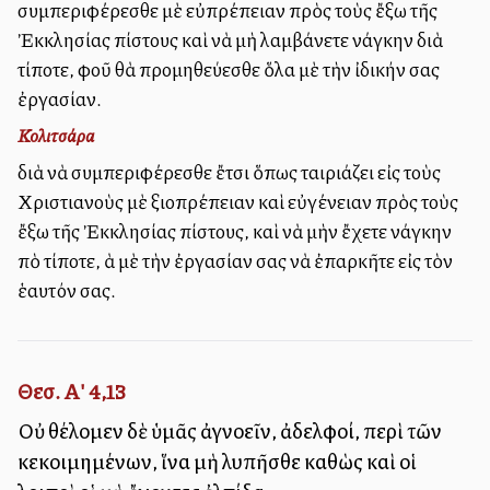
συμπεριφέρεσθε μὲ εὐπρέπειαν πρὸς τοὺς ἔξω τῆς
Ἐκκλησίας ἀπίστους καὶ νὰ μὴ λαμβάνετε ἀνάγκην διὰ
τίποτε, ἀφοῦ θὰ προμηθεύεσθε ὅλα μὲ τὴν ἰδικήν σας
ἐργασίαν.
Κολιτσάρα
διὰ νὰ συμπεριφέρεσθε ἔτσι ὅπως ταιριάζει εἰς τοὺς
Χριστιανοὺς μὲ ἀξιοπρέπειαν καὶ εὐγένειαν πρὸς τοὺς
ἔξω τῆς Ἐκκλησίας ἀπίστους, καὶ νὰ μὴν ἔχετε ἀνάγκην
ἀπὸ τίποτε, ἀλλὰ μὲ τὴν ἐργασίαν σας νὰ ἐπαρκῆτε εἰς τὸν
ἑαυτόν σας.
Θεσ. Α' 4,13
Οὐ θέλομεν δὲ ὑμᾶς ἀγνοεῖν, ἀδελφοί, περὶ τῶν
κεκοιμημένων, ἵνα μὴ λυπῆσθε καθὼς καὶ οἱ