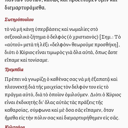
διεμαρτυράμεθα.
Σωτηρόπουλου
τὸ νὰ μὴ κάνῃ ὑπερβάσεις καὶ ἀνωμαλίες στὸ
σεξουαλικὸ ζήτημα ὁ ἀδελφός (ὁ χριστιανός) [Σημ.: Τὸ
«αὐτοῦ» μετὰ τὴ λέξι «ἀδελφὸν» θεωροῦμε προσθήκη],
διότι ὁ Κύριος εἶναι τιμωρὸς γιὰ ὅλα αὐτά, ὅπως ἄλλοτε
εἴπαμε καὶ τονίσαμε.
Τρεμπέλα
Πρέπει νὰ γνωρίζῃ ὁ καθένας σας νὰ μὴ ἐξαπατᾷ καὶ
πλεονεκτῇ διὰ τῆς μοιχείας τὸν ἀδελφόν του εἰς τὸ
πρᾶγμα αὐτό, διὰ τὸ ὁποῖον ὁμιλοῦμεν. Διότι ὁ Κύριος
εἶναι ἐκδικητὴς δι’ ὅλας αὐτὰς τὰς πράξεις τῆς
ἀκαθαρσίας, σύμφωνα καὶ μὲ ὅσα σᾶς εἴπαμεν, ὅταν
ἤμεθα εἰς τὴν πόλιν σας καὶ διεμαρτυρήθημεν εἰς σᾶς.
Κολιτσάρα