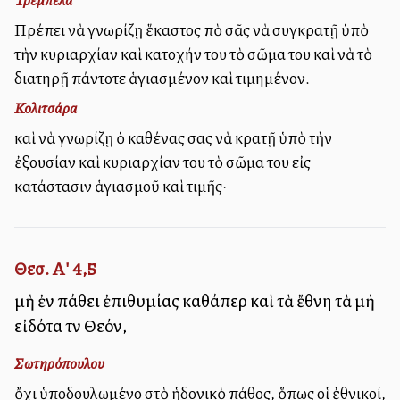
Πρέπει νὰ γνωρίζῃ ἕκαστος ἀπὸ σᾶς νὰ συγκρατῇ ὑπὸ
τὴν κυριαρχίαν καὶ κατοχήν του τὸ σῶμα του καὶ νὰ τὸ
διατηρῇ πάντοτε ἁγιασμένον καὶ τιμημένον.
Κολιτσάρα
καὶ νὰ γνωρίζῃ ὁ καθένας σας νὰ κρατῇ ὑπὸ τὴν
ἐξουσίαν καὶ κυριαρχίαν του τὸ σῶμα του εἰς
κατάστασιν ἁγιασμοῦ καὶ τιμῆς·
Θεσ. Α' 4,5
μὴ ἐν πάθει ἐπιθυμίας καθάπερ καὶ τὰ ἔθνη τὰ μὴ
εἰδότα τὸν Θεόν,
Σωτηρόπουλου
ὄχι ὑποδουλωμένο στὸ ἡδονικὸ πάθος, ὅπως οἱ ἐθνικοί,