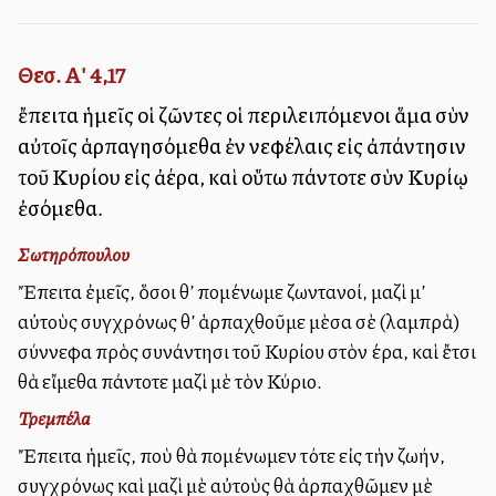
Θεσ. Α' 4,17
ἔπειτα ἡμεῖς οἱ ζῶντες οἱ περιλειπόμενοι ἅμα σὺν
αὐτοῖς ἁρπαγησόμεθα ἐν νεφέλαις εἰς ἀπάντησιν
τοῦ Κυρίου εἰς ἀέρα, καὶ οὕτω πάντοτε σὺν Κυρίῳ
ἐσόμεθα.
Σωτηρόπουλου
Ἔπειτα ἐμεῖς, ὅσοι θ’ ἀπομένωμε ζωντανοί, μαζὶ μ’
αὐτοὺς συγχρόνως θ’ ἁρπαχθοῦμε μὲσα σὲ (λαμπρὰ)
σύννεφα πρὸς συνάντησι τοῦ Κυρίου στὸν ἀέρα, καὶ ἔτσι
θὰ εἴμεθα πάντοτε μαζὶ μὲ τὸν Κύριο.
Τρεμπέλα
Ἔπειτα ἡμεῖς, ποὺ θὰ ἀπομένωμεν τότε εἰς τὴν ζωήν,
συγχρόνως καὶ μαζὶ μὲ αὐτοὺς θὰ ἁρπαχθῶμεν μὲ