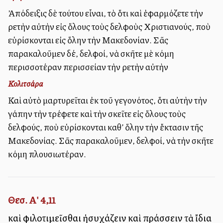
Ἀπόδειξις δὲ τούτου εἶναι, τὸ ὅτι καὶ ἐφαρμόζετε τὴν
ἀρετὴν αὐτὴν εἰς ὅλους τοὺς ἀδελφοὺς Χριστιανούς, ποὺ
εὑρίσκονται εἰς ὅλην τὴν Μακεδονίαν. Σᾶς
παρακαλοῦμεν δέ, ἀδελφοί, νὰ ἀσκῆτε μὲ ἀκόμη
περισσοτέραν περισσείαν τὴν ἀρετὴν αὐτὴν
Κολιτσάρα
Καὶ αὐτὸ μαρτυρεῖται ἐκ τοῦ γεγονότος, ὅτι αὐτὴν τὴν
ἀγάπην τὴν τρέφετε καὶ τὴν ἀσκεῖτε εἰς ὅλους τοὺς
ἀδελφούς, ποὺ εὑρίσκονται καθ’ ὅλην τὴν ἔκτασιν τῆς
Μακεδονίας. Σᾶς παρακαλοῦμεν, ἀδελφοί, νὰ τὴν ἀσκῆτε
ἀκόμη πλουσιωτέραν.
Θεσ. Α' 4,11
καὶ φιλοτιμεῖσθαι ἡσυχάζειν καὶ πράσσειν τὰ ἴδια