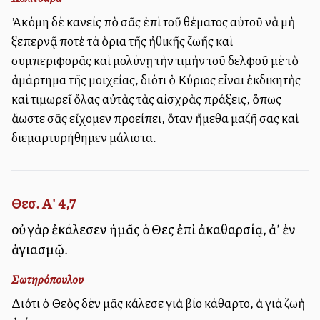
Ἀκόμη δὲ κανείς ἀπὸ σᾶς ἐπὶ τοῦ θέματος αὐτοῦ νὰ μὴ
ξεπερνᾷ ποτὲ τὰ ὅρια τῆς ἠθικῆς ζωῆς καὶ
συμπεριφορᾶς καὶ μολύνῃ τὴν τιμὴν τοῦ ἀδελφοῦ μὲ τὸ
ἁμάρτημα τῆς μοιχείας, διότι ὁ Κύριος εἶναι ἐκδικητὴς
καὶ τιμωρεῖ ὅλας αὐτὰς τὰς αἰσχρὰς πράξεις, ὅπως
ἄλλωστε σᾶς εἴχομεν προείπει, ὅταν ἤμεθα μαζῆ σας καὶ
διεμαρτυρήθημεν μάλιστα.
Θεσ. Α' 4,7
οὐ γὰρ ἐκάλεσεν ἡμᾶς ὁ Θεὸς ἐπὶ ἀκαθαρσίᾳ, ἀλλ’ ἐν
ἁγιασμῷ.
Σωτηρόπουλου
Διότι ὁ Θεὸς δὲν μᾶς κάλεσε γιὰ βίο ἀκάθαρτο, ἀλλὰ γιὰ ζωὴ