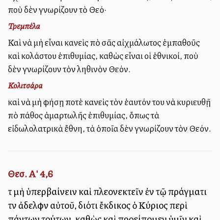
ποὺ δὲν γνωρίζουν τὸ Θεό·
Τρεμπέλα
Καὶ νὰ μὴ εἶναι κανεὶς ἀπὸ σᾶς αἰχμάλωτος ἐμπαθοῦς
καὶ ἀκολάστου ἐπιθυμίας, καθὼς εἶναι οἱ ἐθνικοί, ποὺ
δὲν γνωρίζουν τὸν ἀληθινὸν Θεόν.
Κολιτσάρα
καὶ νὰ μὴ ἀφήσῃ ποτὲ κανεὶς τὸν ἑαυτόν του νὰ κυριευθῇ
ἀπὸ πάθος ἁμαρτωλῆς ἐπιθυμίας, ὅπως τὰ
εἰδωλολατρικὰ ἔθνη, τὰ ὁποῖα δὲν γνωρίζουν τὸν Θεόν.
Θεσ. Α' 4,6
τὸ μὴ ὑπερβαίνειν καὶ πλεονεκτεῖν ἐν τῷ πράγματι
τὸν ἀδελφὸν αὐτοῦ, διότι ἔκδικος ὁ Κύριος περὶ
πάντων τούτων, καθὼς καὶ προείπομεν ὑμῖν καὶ