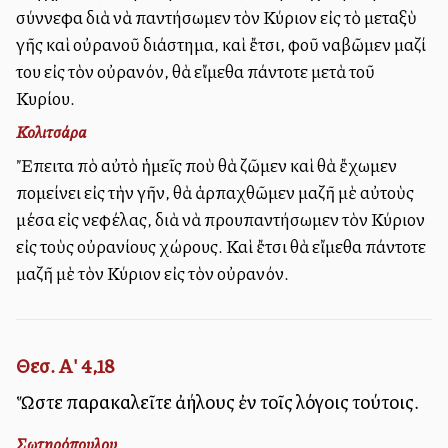
σύννεφα διὰ νὰ ἀπαντήσωμεν τὸν Κύριον εἰς τὸ μεταξὺ
γῆς καὶ οὐρανοῦ διάστημα, καὶ ἔτσι, ἀφοῦ ἀναβῶμεν μαζί
του εἰς τὸν οὐρανόν, θὰ εἴμεθα πάντοτε μετὰ τοῦ
Κυρίου.
Κολιτσάρα
Ἔπειτα ἀπὸ αὐτὸ ἡμεῖς ποὺ θὰ ζῶμεν καὶ θὰ ἔχωμεν
ἀπομείνει εἰς τὴν γῆν, θὰ ἁρπαχθῶμεν μαζῆ μὲ αὐτοὺς
μέσα εἰς νεφέλας, διὰ νὰ προυπαντήσωμεν τὸν Κύριον
εἰς τοὺς οὐρανίους χώρους. Καὶ ἔτσι θὰ εἴμεθα πάντοτε
μαζῆ μὲ τὸν Κύριον εἰς τὸν οὐρανόν.
Θεσ. Α' 4,18
Ὥστε παρακαλεῖτε ἀλλήλους ἐν τοῖς λόγοις τούτοις.
Σωτηρόπουλου