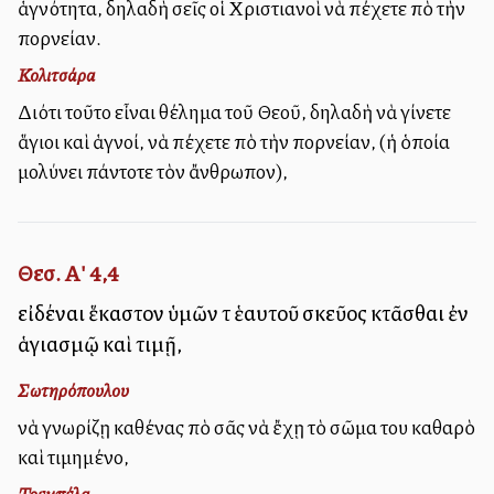
ἁγνότητα, δηλαδὴ σεῖς οἱ Χριστιανοὶ νὰ ἀπέχετε ἀπὸ τὴν
πορνείαν.
Κολιτσάρα
Διότι τοῦτο εἶναι θέλημα τοῦ Θεοῦ, δηλαδὴ νὰ γίνετε
ἅγιοι καὶ ἁγνοί, νὰ ἀπέχετε ἀπὸ τὴν πορνείαν, (ἡ ὁποία
μολύνει πάντοτε τὸν ἄνθρωπον),
Θεσ. Α' 4,4
εἰδέναι ἕκαστον ὑμῶν τὸ ἑαυτοῦ σκεῦος κτᾶσθαι ἐν
ἁγιασμῷ καὶ τιμῇ,
Σωτηρόπουλου
νὰ γνωρίζῃ καθένας ἀπὸ σᾶς νὰ ἔχῃ τὸ σῶμα του καθαρὸ
καὶ τιμημένο,
Τρεμπέλα