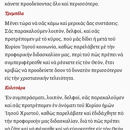
κάνετε προοδεύοντας ὅλο καὶ περισσότερο.
Τρεμπέλα
Μένει τώρα νὰ σᾶς κάμω καὶ μερικὰς ἄλλας συστάσεις.
Σᾶς παρακαλοῦμεν λοιπόν, ἀδελφοί, καὶ σᾶς
προτρέπομεν μὲ τὸ κῦρος, ποὺ μᾶς δίδει ἡ μετὰ τοῦ
Κυρίου Ἰησοῦ κοινωνία, καθὼς παρελάβετε μὲ τὴν
προφορικὴν διδασκαλίαν μας, περὶ τοῦ πῶς πρέπει νὰ
συμπεριφέρεσθε καὶ νὰ ἀρέσκετε εἰς τὸν Θεόν, ἔτσι
ἀκριβῶς νὰ προοδεύετε ὅσον τὸ δυνατὸν περισσότερον
εἰς τὴν χριστιανικὴν τελειότητα.
Κολιτσάρα
Ἐν συμπεράσματι, λοιπόν, ἀδελφοί, σᾶς παρακαλοῦμεν
καὶ σᾶς προτρέπομεν ἐν ὀνόματι τοῦ Κυρίου ἡμῶν
Ἰησοῦ Χριστοῦ, καθὼς παρελάβατε καὶ ἐδιδάχθητε ἀπὸ
τὴν προφορικήν μας διδασκαλίαν, διὰ τὸ πῶς πρέπει
νὰ ζῆτε καὶ νὰ φέρεσθε καὶ νὰ εὐαρεστῆτε εἰς τὸν Θεόν,