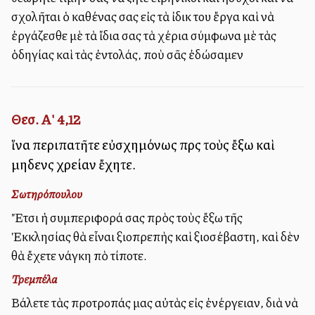
ἀσχολῆται ὁ καθένας σας εἰς τὰ ἰδικἀ του ἔργα καὶ νὰ
ἐργάζεσθε μὲ τὰ ἴδια σας τὰ χέρια σύμφωνα μὲ τὰς
ὁδηγίας καὶ τὰς ἐντολάς, ποὺ σᾶς ἐδώσαμεν
Θεσ. Α' 4,12
ἵνα περιπατῆτε εὐσχημόνως πρὸς τοὺς ἔξω καὶ
μηδενὸς χρείαν ἔχητε.
Σωτηρόπουλου
Ἔτσι ἡ συμπεριφορά σας πρὸς τοὺς ἔξω τῆς
Ἐκκλησίας θὰ εἶναι ἀξιοπρεπὴς καὶ ἀξιοσέβαστη, καὶ δὲν
θὰ ἔχετε ἀνάγκη ἀπὸ τίποτε.
Τρεμπέλα
Βάλετε τὰς προτροπάς μας αὐτὰς εἰς ἐνέργειαν, διὰ νὰ