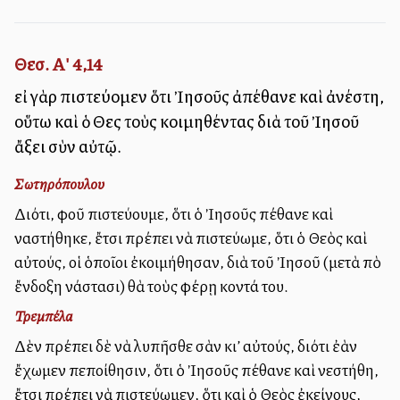
Θεσ. Α' 4,14
εἰ γὰρ πιστεύομεν ὅτι Ἰησοῦς ἀπέθανε καὶ ἀνέστη,
οὕτω καὶ ὁ Θεὸς τοὺς κοιμηθέντας διὰ τοῦ Ἰησοῦ
ἄξει σὺν αὐτῷ.
Σωτηρόπουλου
Διότι, ἀφοῦ πιστεύουμε, ὅτι ὁ Ἰησοῦς ἀπέθανε καὶ
ἀναστήθηκε, ἔτσι πρέπει νὰ πιστεύωμε, ὅτι ὁ Θεὸς καὶ
αὐτούς, οἱ ὁποῖοι ἐκοιμήθησαν, διὰ τοῦ Ἰησοῦ (μετὰ ἀπὸ
ἔνδοξη ἀνάστασι) θὰ τοὺς φέρῃ κοντά του.
Τρεμπέλα
Δὲν πρέπει δὲ νὰ λυπῆσθε σὰν κι’ αὐτούς, διότι ἐὰν
ἔχωμεν πεποίθησιν, ὅτι ὁ Ἰησοῦς ἀπέθανε καὶ ἀνεστήθη,
ἔτσι πρέπει νὰ πιστεύωμεν, ὅτι καὶ ὁ Θεὸς ἐκείνους,