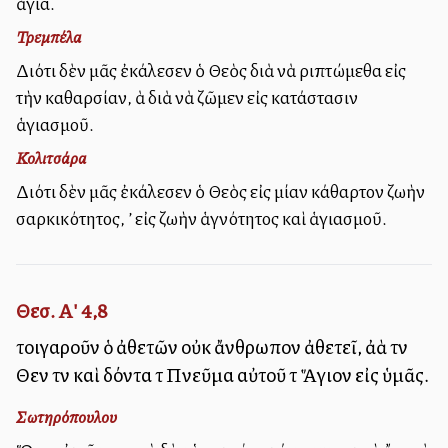
ἁγία.
Τρεμπέλα
Διότι δὲν μᾶς ἐκάλεσεν ὁ Θεὸς διὰ νὰ ριπτώμεθα εἰς
τὴν ἀκαθαρσίαν, ἀλλὰ διὰ νὰ ζῶμεν εἰς κατάστασιν
ἁγιασμοῦ.
Κολιτσάρα
Διότι δὲν μᾶς ἐκάλεσεν ὁ Θεὸς εἰς μίαν ἀκάθαρτον ζωὴν
σαρκικότητος, ἀλλ’ εἰς ζωὴν ἁγνότητος καὶ ἁγιασμοῦ.
Θεσ. Α' 4,8
τοιγαροῦν ὁ ἀθετῶν οὐκ ἄνθρωπον ἀθετεῖ, ἀλλὰ τὸν
Θεὸν τὸν καὶ δόντα τὸ Πνεῦμα αὐτοῦ τὸ Ἅγιον εἰς ὑμᾶς.
Σωτηρόπουλου