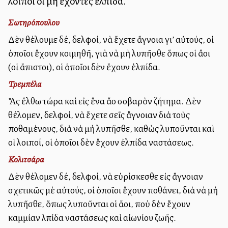
λοιποὶ οἱ μὴ ἔχοντες ἐλπίδα.
Σωτηρόπουλου
Δὲν θέλουμε δέ, ἀδελφοί, νὰ ἔχετε ἄγνοια γι’ αὐτούς, οἱ
ὁποῖοι ἔχουν κοιμηθῆ, γιὰ νὰ μὴ λυπῆσθε ὅπως οἱ ἄλλοι
(οἱ ἄπιστοι), οἱ ὁποῖοι δὲν ἔχουν ἐλπίδα.
Τρεμπέλα
Ἂς ἔλθω τώρα καὶ εἰς ἕνα ἄλλο σοβαρὸν ζήτημα. Δὲν
θέλομεν, ἀδελφοί, νὰ ἔχετε σεῖς ἄγνοιαν διὰ τοὺς
ἀποθαμένους, διὰ νὰ μὴ λυπῆσθε, καθὼς λυποῦνται καὶ
οἱ λοιποί, οἱ ὁποῖοι δὲν ἔχουν ἐλπίδα ἀναστάσεως.
Κολιτσάρα
Δὲν θέλομεν δέ, ἀδελφοί, νὰ εὑρίσκεσθε εἰς ἄγνοιαν
σχετικῶς μὲ αὐτούς, οἱ ὁποῖοι ἔχουν ἀποθάνει, διὰ νὰ μὴ
λυπῆσθε, ὅπως λυποῦνται οἱ ἄλλοι, ποὺ δὲν ἔχουν
καμμίαν ἀλπίδα ἀναστάσεως καὶ αἰωνίου ζωῆς.