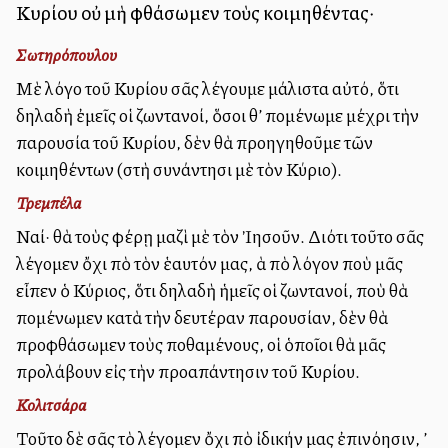
Κυρίου οὐ μὴ φθάσωμεν τοὺς κοιμηθέντας·
Σωτηρόπουλου
Μὲ λόγο τοῦ Κυρίου σᾶς λέγουμε μάλιστα αὐτό, ὅτι
δηλαδὴ ἐμεῖς οἱ ζωντανοί, ὅσοι θ’ ἀπομένωμε μέχρι τὴν
παρουσία τοῦ Κυρίου, δὲν θὰ προηγηθοῦμε τῶν
κοιμηθέντων (στὴ συνάντησι μὲ τὸν Κύριο).
Τρεμπέλα
Ναί· θὰ τοὺς φέρῃ μαζὶ μὲ τὸν Ἰησοῦν. Διότι τοῦτο σᾶς
λέγομεν ὄχι ἀπὸ τὸν ἑαυτόν μας, ἀλλὰ ἀπὸ λόγον ποὺ μᾶς
εἶπεν ὁ Κύριος, ὅτι δηλαδὴ ἡμεῖς οἱ ζωντανοί, ποὺ θὰ
ἀπομένωμεν κατὰ τὴν δευτέραν παρουσίαν, δὲν θὰ
προφθάσωμεν τοὺς ἀποθαμένους, οἱ ὁποῖοι θὰ μᾶς
προλάβουν εἰς τὴν προαπάντησιν τοῦ Κυρίου.
Κολιτσάρα
Τοῦτο δὲ σᾶς τὸ λέγομεν ὄχι ἀπὸ ἰδικήν μας ἐπινόησιν, ἀλλ’