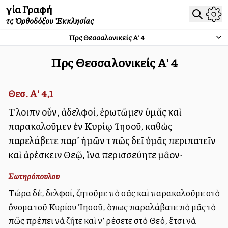
Ἁγία Γραφή
τῆς Ὀρθοδόξου Ἐκκλησίας
Πρὸς Θεσσαλονικείς Α'
4
Πρὸς Θεσσαλονικείς Α'
4
Θεσ. Α' 4,1
Τὸ λοιπὸν οὖν, ἀδελφοί, ἐρωτῶμεν ὑμᾶς καὶ
παρακαλοῦμεν ἐν Κυρίῳ Ἰησοῦ, καθὼς
παρελάβετε παρ’ ἡμῶν τὸ πῶς δεῖ ὑμᾶς περιπατεῖν
καὶ ἀρέσκειν Θεῷ, ἵνα περισσεύητε μᾶλλον·
Σωτηρόπουλου
Τώρα δέ, ἀδελφοί, ζητοῦμε ἀπὸ σᾶς καὶ παρακαλοῦμε στὸ
ὄνομα τοῦ Κυρίου Ἰησοῦ, ὅπως παραλάβατε ἀπὸ μᾶς τὸ
πῶς πρέπει νὰ ζῆτε καὶ ν’ ἀρέσετε στὸ Θεό, ἔτσι νὰ