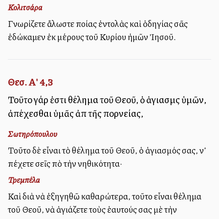
Κολιτσάρα
Γνωρίζετε ἄλωστε ποίας ἐντολὰς καὶ ὁδηγίας σᾶς
ἐδώκαμεν ἐκ μέρους τοῦ Κυρίου ἡμῶν Ἰησοῦ.
Θεσ. Α' 4,3
Τοῦτο γάρ ἐστι θέλημα τοῦ Θεοῦ, ὁ ἁγιασμὸς ὑμῶν,
ἀπέχεσθαι ὑμᾶς ἀπὸ τῆς πορνείας,
Σωτηρόπουλου
Τοῦτο δὲ εἶναι τὸ θέλημα τοῦ Θεοῦ, ὁ ἁγιασμός σας, ν’
ἀπέχετε σεῖς ἀπὸ τὴν ἀνηθικότητα·
Τρεμπέλα
Καὶ διὰ νὰ ἐξηγηθῶ καθαρώτερα, τοῦτο εἶναι θέλημα
τοῦ Θεοῦ, νὰ ἁγιάζετε τοὺς ἑαυτούς σας μὲ τὴν