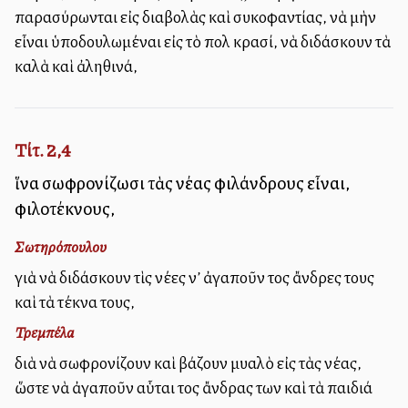
παρασύρωνται εἰς διαβολὰς καὶ συκοφαντίας, νὰ μὴν
εἶναι ὑποδουλωμέναι εἰς τὸ πολὺ κρασί, νὰ διδάσκουν τὰ
καλὰ καὶ ἀληθινά,
Τίτ. 2,4
ἵνα σωφρονίζωσι τὰς νέας φιλάνδρους εἶναι,
φιλοτέκνους,
Σωτηρόπουλου
γιὰ νὰ διδάσκουν τὶς νέες ν’ ἀγαποῦν τοὺς ἄνδρες τους
καὶ τὰ τέκνα τους,
Τρεμπέλα
διὰ νὰ σωφρονίζουν καὶ βάζουν μυαλὸ εἰς τὰς νέας,
ὥστε νὰ ἀγαποῦν αὗται τοὺς ἄνδρας των καὶ τὰ παιδιά