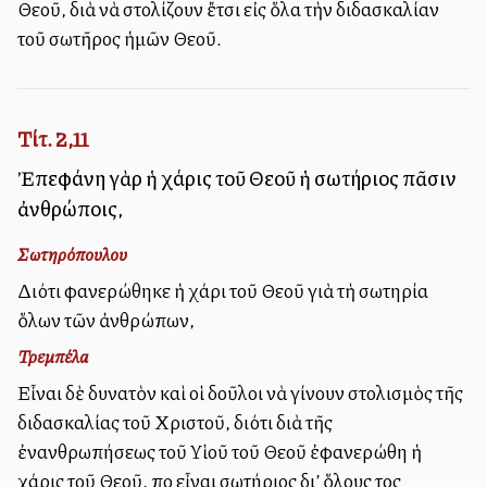
Θεοῦ, διὰ νὰ στολίζουν ἔτσι εἰς ὅλα τὴν διδασκαλίαν
τοῦ σωτῆρος ἡμῶν Θεοῦ.
Τίτ. 2,11
Ἐπεφάνη γὰρ ἡ χάρις τοῦ Θεοῦ ἡ σωτήριος πᾶσιν
ἀνθρώποις,
Σωτηρόπουλου
Διότι φανερώθηκε ἡ χάρι τοῦ Θεοῦ γιὰ τὴ σωτηρία
ὅλων τῶν ἀνθρώπων,
Τρεμπέλα
Εἶναι δὲ δυνατὸν καὶ οἱ δοῦλοι νὰ γίνουν στολισμὸς τῆς
διδασκαλίας τοῦ Χριστοῦ, διότι διὰ τῆς
ἐνανθρωπήσεως τοῦ Υἱοῦ τοῦ Θεοῦ ἐφανερώθη ἡ
χάρις τοῦ Θεοῦ, ποὺ εἶναι σωτήριος δι’ ὅλους τοὺς