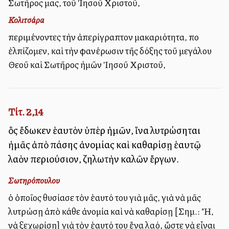
Σωτῆρος μας, τοῦ Ἰησοῦ Χριστοῦ,
Κολιτσάρα
περιμένοντες τὴν ἀπερίγραπτον μακαριότητα, ποὺ
ἐλπίζομεν, καὶ τὴν φανέρωσιν τῆς δόξης τοῦ μεγάλου
Θεοῦ καὶ Σωτῆρος ἡμῶν Ἰησοῦ Χριστοῦ,
Τίτ. 2,14
ὃς ἔδωκεν ἑαυτὸν ὑπὲρ ἡμῶν, ἵνα λυτρώσηται
ἡμᾶς ἀπὸ πάσης ἀνομίας καὶ καθαρίσῃ ἑαυτῷ
λαὸν περιούσιον, ζηλωτὴν καλῶν ἔργων.
Σωτηρόπουλου
ὁ ὁποῖος θυσίασε τὸν ἑαυτό του γιὰ μᾶς, γιὰ νὰ μᾶς
λυτρώσῃ ἀπὸ κάθε ἀνομία καὶ νὰ καθαρίσῃ [Σημ.: Ἤ,
νὰ ξεχωρίσῃ] γιὰ τὸν ἑαυτό του ἕνα λαό, ὥστε νὰ εἶναι