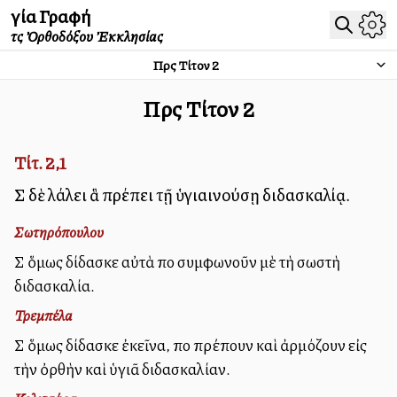
Ἁγία Γραφή
τῆς Ὀρθοδόξου Ἐκκλησίας
Πρὸς Τίτον
2
Πρὸς Τίτον
2
Τίτ. 2,1
Σὺ δὲ λάλει ἃ πρέπει τῇ ὑγιαινούσῃ διδασκαλίᾳ.
Σωτηρόπουλου
Σὺ ὅμως δίδασκε αὐτὰ ποὺ συμφωνοῦν μὲ τὴ σωστὴ
διδασκαλία.
Τρεμπέλα
Σὺ ὅμως δίδασκε ἐκεῖνα, ποὺ πρέπουν καὶ ἀρμόζουν εἰς
τὴν ὀρθὴν καὶ ὑγιᾶ διδασκαλίαν.