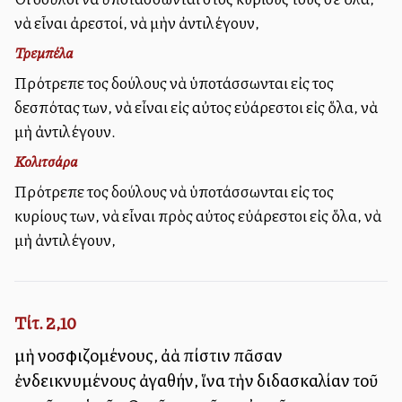
νὰ εἶναι ἀρεστοί, νὰ μὴν ἀντιλέγουν,
Τρεμπέλα
Πρότρεπε τοὺς δούλους νὰ ὑποτάσσωνται εἰς τοὺς
δεσπότας των, νὰ εἶναι εἰς αὐτοὺς εὐάρεστοι εἰς ὅλα, νὰ
μὴ ἀντιλέγουν.
Κολιτσάρα
Πρότρεπε τοὺς δούλους νὰ ὑποτάσσωνται εἰς τοὺς
κυρίους των, νὰ εἶναι πρὸς αὐτοὺς εὐάρεστοι εἰς ὅλα, νὰ
μὴ ἀντιλέγουν,
Τίτ. 2,10
μὴ νοσφιζομένους, ἀλλὰ πίστιν πᾶσαν
ἐνδεικνυμένους ἀγαθήν, ἵνα τὴν διδασκαλίαν τοῦ