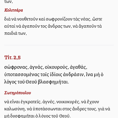
των,
Κολιτσάρα
διὰ νὰ νουθετοῦν καὶ σωφρονίζουν τὰς νέας, ὥστε
αὐταὶ νὰ ἀγαποῦν τοὺς ἄνδρας των, νὰ ἄγαποῦν τὰ
παιδιά των,
Τίτ. 2,5
σώφρονας, ἁγνάς, οἰκουρούς, ἀγαθάς,
ὑποτασσομένας τοῖς ἰδίοις ἀνδράσιν, ἵνα μὴ ὁ
λόγος τοῦ Θεοῦ βλασφημῆται.
Σωτηρόπουλου
νὰ εἶναι ἐγκρατεῖς, ἁγνές, νοικοκυρές, νὰ ἔχουν
καλωσύνη, νὰ ὑποτάσσωνται στοὺς ἄνδρες τους, γιὰ νὰ
μὴ δυσφημῆται ὁ λόγος τοῦ Θεοῦ.