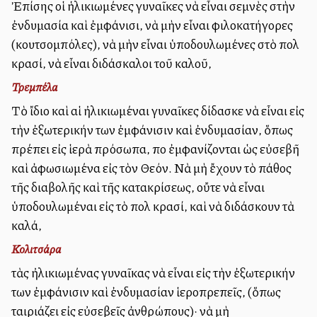
Ἐπίσης οἱ ἡλικιωμένες γυναῖκες νὰ εἶναι σεμνὲς στὴν
ἐνδυμασία καὶ ἐμφάνισι, νὰ μὴν εἶναι φιλοκατήγορες
(κουτσομπόλες), νὰ μὴν εἶναι ὑποδουλωμένες στὸ πολὺ
κρασί, νὰ εἶναι διδάσκαλοι τοῦ καλοῦ,
Τρεμπέλα
Τὸ ἴδιο καὶ αἱ ἠλικιωμέναι γυναῖκες δίδασκε νὰ εἶναι εἰς
τὴν ἐξωτερικήν των ἐμφάνισιν καὶ ἐνδυμασίαν, ὅπως
πρέπει εἰς ἱερὰ πρόσωπα, ποὺ ἐμφανίζονται ὡς εὐσεβῆ
καὶ ἀφωσιωμένα εἰς τὸν Θεόν. Νὰ μὴ ἔχουν τὸ πάθος
τῆς διαβολῆς καὶ τῆς κατακρίσεως, οὔτε νὰ εἶναι
ὑποδουλωμέναι εἰς τὸ πολὺ κρασί, καὶ νὰ διδάσκουν τὰ
καλά,
Κολιτσάρα
τὰς ἠλικιωμένας γυναῖκας νὰ εἶναι εἰς τὴν ἐξωτερικήν
των ἐμφάνισιν καὶ ἐνδυμασίαν ἱεροπρεπεῖς, (ὅπως
ταιριάζει εἰς εὐσεβεῖς ἀνθρώπους)· νὰ μὴ