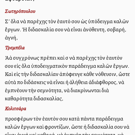
Σωτηρόπουλου
Σ’ ὅλα νὰ παρέχῃς τὸν ἑαυτό σου ὡς ὑπόδειγμα καλῶν
ἔργων. Ἡ διδασκαλία σου νὰ εἶναι ἀνόθευτη, σοβαρή,
ἁγνή,
Τρεμπέλα
Ἀλλὰ συγχρόνως πρέπει καὶ σὺ νὰ παρέχῃς τὸν ἑαυτόν
σου εἰς ὅλα ὑποδειγματικὸν παράδειγμα καλῶν ἔργων.
Καὶ εἰς τὴν διδασκαλίαν ἀπόφευγε κάθε νόθευσιν, ὥστε
αὐτὰ ποὺ διδάσκεις νὰ εἶναι ἡ ἀλήθεια ἀδιάφθορος, νὰ
ἐμπνέουν τὴν σεμνότητα, νὰ διακρίνωνται διὰ
καθαρότητα διδασκαλίας,
Κολιτσάρα
προσφέρων τὸν ἑαυτόν σου κατὰ πάντα παράδειγμα
καλῶν ἔργων καὶ φροντίζων, ὥστε ἡ διδασκαλία σου νὰ
εἶναι ἁγνὴ καὶ καθαρά, νὰ ἐμπνέῃ τὴν σεμνότητα, νὰ