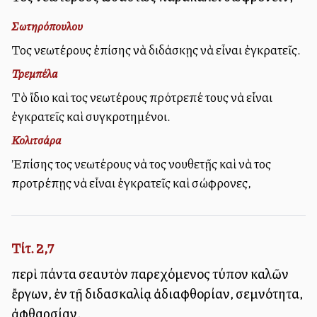
Σωτηρόπουλου
Τοὺς νεωτέρους ἐπίσης νὰ διδάσκῃς νὰ εἶναι ἐγκρατεῖς.
Τρεμπέλα
Τὸ ἴδιο καὶ τοὺς νεωτέρους πρότρεπέ τους νὰ εἶναι
ἐγκρατεῖς καὶ συγκροτημένοι.
Κολιτσάρα
Ἐπίσης τοὺς νεωτέρους νὰ τοὺς νουθετῇς καὶ νὰ τοὺς
προτρέπῃς νὰ εἶναι ἐγκρατεῖς καὶ σώφρονες,
Τίτ. 2,7
περὶ πάντα σεαυτὸν παρεχόμενος τύπον καλῶν
ἔργων, ἐν τῇ διδασκαλίᾳ ἀδιαφθορίαν, σεμνότητα,
ἀφθαρσίαν,