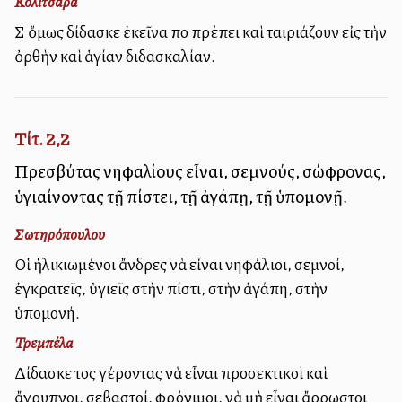
Κολιτσάρα
Σὺ ὅμως δίδασκε ἐκεῖνα ποὺ πρέπει καὶ ταιριάζουν εἰς τὴν
ὀρθὴν καὶ ἁγίαν διδασκαλίαν.
Τίτ. 2,2
Πρεσβύτας νηφαλίους εἶναι, σεμνούς, σώφρονας,
ὑγιαίνοντας τῇ πίστει, τῇ ἀγάπῃ, τῇ ὑπομονῇ.
Σωτηρόπουλου
Οἱ ἡλικιωμένοι ἄνδρες νὰ εἶναι νηφάλιοι, σεμνοί,
ἐγκρατεῖς, ὑγιεῖς στὴν πίστι, στὴν ἀγάπη, στὴν
ὑπομονή.
Τρεμπέλα
Δίδασκε τοὺς γέροντας νὰ εἶναι προσεκτικοὶ καὶ
ἄγρυπνοι, σεβαστοί, φρόνιμοι, νὰ μὴ εἶναι ἄρρωστοι