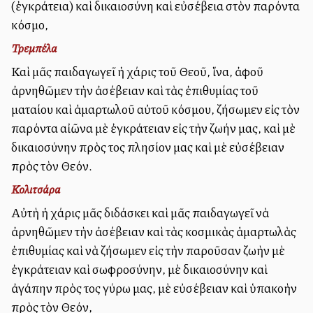
(ἐγκράτεια) καὶ δικαιοσύνη καὶ εὐσέβεια στὸν παρόντα
κόσμο,
Τρεμπέλα
Καὶ μᾶς παιδαγωγεῖ ἡ χάρις τοῦ Θεοῦ, ἵνα, ἀφοῦ
ἀρνηθῶμεν τὴν ἀσέβειαν καὶ τὰς ἐπιθυμίας τοῦ
ματαίου καὶ ἁμαρτωλοῦ αὐτοῦ κόσμου, ζήσωμεν εἰς τὸν
παρόντα αἰῶνα μὲ ἐγκράτειαν εἰς τὴν ζωήν μας, καὶ μὲ
δικαιοσύνην πρὸς τοὺς πλησίον μας καὶ μὲ εὐσέβειαν
πρὸς τὸν Θεόν.
Κολιτσάρα
Αὐτὴ ἡ χάρις μᾶς διδάσκει καὶ μᾶς παιδαγωγεῖ νὰ
ἀρνηθῶμεν τὴν ἀσέβειαν καὶ τὰς κοσμικὰς ἁμαρτωλὰς
ἐπιθυμίας καὶ νὰ ζήσωμεν εἰς τὴν παροῦσαν ζωὴν μὲ
ἐγκράτειαν καὶ σωφροσύνην, μὲ δικαιοσύνην καὶ
ἀγάπην πρὸς τοὺς γύρω μας, μὲ εὐσέβειαν καὶ ὑπακοὴν
πρὸς τὸν Θεόν,