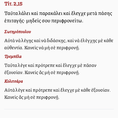
Τίτ. 2,15
Ταῦτα λάλει καὶ παρακάλει καὶ ἔλεγχε μετὰ πάσης
ἐπιταγῆς· μηδείς σου περιφρονείτω.
Σωτηρόπουλου
Αὐτὰ νὰ λέγῃς καὶ νὰ διδάσκῃς, καὶ νὰ ἐλέγχῃς μὲ κάθε
αὐθεντία. Κανεὶς νὰ μὴ σὲ περιφρονῇ.
Τρεμπέλα
Ταῦτα λέγε καὶ πρότρεπε καὶ ἔλεγχε μὲ πᾶσαν
ἐξουσίαν. Κανεὶς ἂς μὴ σὲ περιφρονῇ.
Κολιτσάρα
Αὐτὰ λέγε καὶ πρότρεπε καὶ ἔλεγχε μὲ κάθε ἐξουσίαν.
Κανεὶς ἂς μὴ σὲ περιφρονῇ.