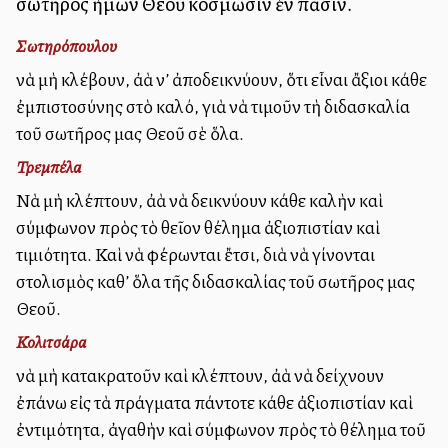
σωτῆρος ἡμῶν Θεοῦ κοσμῶσιν ἐν πᾶσιν.
Σωτηρόπουλου
νὰ μὴ κλέβουν, ἀλλὰ ν’ ἀποδεικνύουν, ὅτι εἶναι ἄξιοι κάθε
ἐμπιστοσύνης στὸ καλό, γιὰ νὰ τιμοῦν τὴ διδασκαλία
τοῦ σωτῆρος μας Θεοῦ σὲ ὅλα.
Τρεμπέλα
Νὰ μὴ κλέπτουν, ἀλλὰ νὰ δεικνύουν κάθε καλὴν καὶ
σύμφωνον πρὸς τὸ θεῖον θέλημα ἀξιοπιστίαν καὶ
τιμιότητα. Καὶ νὰ φέρωνται ἔτσι, διὰ νὰ γίνονται
στολισμὸς καθ’ ὅλα τῆς διδασκαλίας τοῦ σωτῆρος μας
Θεοῦ.
Κολιτσάρα
νὰ μὴ κατακρατοῦν καὶ κλέπτουν, ἀλλὰ νὰ δείχνουν
ἐπάνω εἰς τὰ πράγματα πάντοτε κάθε ἀξιοπιστίαν καὶ
ἐντιμότητα, ἀγαθὴν καὶ σύμφωνον πρὸς τὸ θέλημα τοῦ