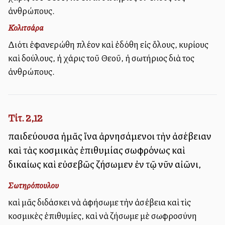
ἀνθρώπους.
Κολιτσάρα
Διότι ἐφανερώθη πλέον καὶ ἐδόθη εἰς ὅλους, κυρίους
καὶ δούλους, ἡ χάρις τοῦ Θεοῦ, ἡ σωτήριος διὰ τοὺς
ἀνθρώπους.
Τίτ. 2,12
παιδεύουσα ἡμᾶς ἵνα ἀρνησάμενοι τὴν ἀσέβειαν
καὶ τὰς κοσμικὰς ἐπιθυμίας σωφρόνως καὶ
δικαίως καὶ εὐσεβῶς ζήσωμεν ἐν τῷ νῦν αἰῶνι,
Σωτηρόπουλου
καὶ μᾶς διδάσκει νὰ ἀφήσωμε τὴν ἀσέβεια καὶ τὶς
κοσμικὲς ἐπιθυμίες, καὶ νὰ ζήσωμε μὲ σωφροσύνη