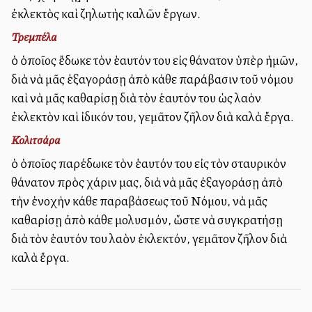
ἐκλεκτὸς καὶ ζηλωτὴς καλῶν ἔργων.
Τρεμπέλα
ὁ ὁποῖος ἔδωκε τὸν ἑαυτόν του εἰς θάνατον ὑπὲρ ἡμῶν,
διὰ νὰ μᾶς ἑξαγοράσῃ ἀπὸ κάθε παράβασιν τοῦ νόμου
καὶ νὰ μᾶς καθαρίσῃ διὰ τὸν ἑαυτόν του ὡς λαὸν
ἐκλεκτὸν καὶ ἰδικόν του, γεμᾶτον ζῆλον διὰ καλὰ ἔργα.
Κολιτσάρα
ὁ ὁποῖος παρέδωκε τὸν ἑαυτόν του εἰς τὸν σταυρικὸν
θάνατον πρὸς χάριν μας, διὰ νὰ μᾶς ἐξαγοράσῃ ἀπὸ
τὴν ἐνοχὴν κάθε παραβάσεως τοῦ Νόμου, νὰ μᾶς
καθαρίσῃ ἀπὸ κάθε μολυσμόν, ὥστε νὰ συγκρατήσῃ
διὰ τὸν ἑαυτόν του λαὸν ἐκλεκτόν, γεμᾶτον ζῆλον διὰ
καλὰ ἔργα.