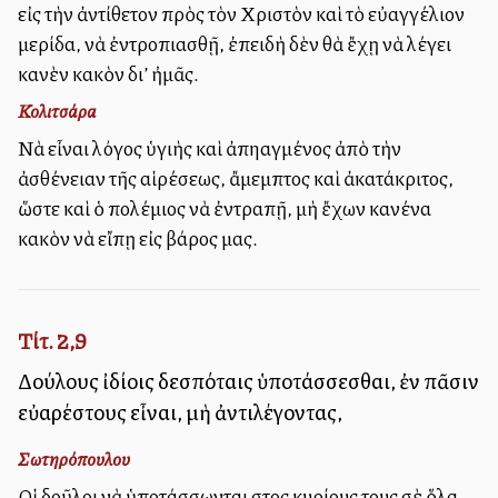
εἰς τὴν ἀντίθετον πρὸς τὸν Χριστὸν καὶ τὸ εὐαγγέλιον
μερίδα, νὰ ἐντροπιασθῇ, ἐπειδὴ δὲν θὰ ἔχῃ νὰ λέγει
κανὲν κακὸν δι’ ἠμᾶς.
Κολιτσάρα
Νὰ εἶναι λόγος ὑγιὴς καὶ ἀπηλλαγμένος ἀπὸ τὴν
ἀσθένειαν τῆς αἱρέσεως, ἄμεμπτος καὶ ἀκατάκριτος,
ὥστε καὶ ὁ πολέμιος νὰ ἐντραπῇ, μὴ ἔχων κανένα
κακὸν νὰ εἴπῃ εἰς βάρος μας.
Τίτ. 2,9
Δούλους ἰδίοις δεσπόταις ὑποτάσσεσθαι, ἐν πᾶσιν
εὐαρέστους εἶναι, μὴ ἀντιλέγοντας,
Σωτηρόπουλου
Οἱ δοῦλοι νὰ ὑποτάσσωνται στοὺς κυρίους τους σὲ ὅλα,