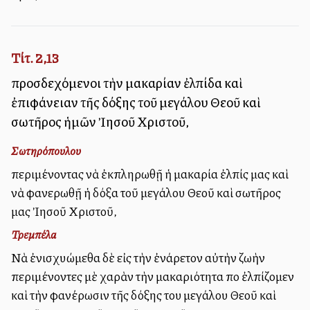
Τίτ. 2,13
προσδεχόμενοι τὴν μακαρίαν ἐλπίδα καὶ
ἐπιφάνειαν τῆς δόξης τοῦ μεγάλου Θεοῦ καὶ
σωτῆρος ἡμῶν Ἰησοῦ Χριστοῦ,
Σωτηρόπουλου
περιμένοντας νὰ ἐκπληρωθῇ ἡ μακαρία ἐλπίς μας καὶ
νὰ φανερωθῇ ἡ δόξα τοῦ μεγάλου Θεοῦ καὶ σωτῆρος
μας Ἰησοῦ Χριστοῦ,
Τρεμπέλα
Νὰ ἐνισχυώμεθα δὲ εἰς τὴν ἐνάρετον αὐτὴν ζωὴν
περιμένοντες μὲ χαρὰν τὴν μακαριότητα ποὺ ἐλπίζομεν
καὶ τὴν φανέρωσιν τῆς δόξης του μεγάλου Θεοῦ καὶ