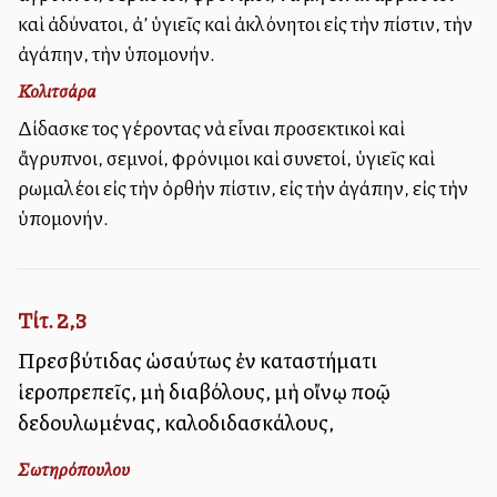
καὶ ἀδύνατοι, ἀλλ’ ὑγιεῖς καὶ ἀκλόνητοι εἰς τὴν πίστιν, τὴν
ἀγάπην, τὴν ὑπομονήν.
Κολιτσάρα
Δίδασκε τοὺς γέροντας νὰ εἶναι προσεκτικοὶ καὶ
ἄγρυπνοι, σεμνοί, φρόνιμοι καὶ συνετοί, ὑγιεῖς καὶ
ρωμαλέοι εἰς τὴν ὀρθὴν πίστιν, εἰς τὴν ἀγάπην, εἰς τὴν
ὑπομονήν.
Τίτ. 2,3
Πρεσβύτιδας ὡσαύτως ἐν καταστήματι
ἱεροπρεπεῖς, μὴ διαβόλους, μὴ οἴνῳ πολλῷ
δεδουλωμένας, καλοδιδασκάλους,
Σωτηρόπουλου