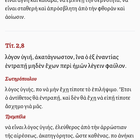
εἶναι σταθερὴ καὶ ἀπρόσβλητη ἀπὸ τὴν φθορὰν καὶ
ἀλλοίωσιν.
Τίτ. 2,8
λόγον ὑγιῆ, ἀκατάγνωστον, ἵνα ὁ ἐξ ἐναντίας
ἐντραπῇ μηδὲν ἔχων περὶ ἡμῶν λέγειν φαῦλον.
Σωτηρόπουλου
λόγος ὑγιής, ποὺ νὰ μὴν ἔχῃ τίποτε τὸ ἐπιλήψιμο. Ἔτσι
ὁ ἀντίθετος θὰ ἐντραπῇ, καὶ δὲν θὰ ἔχῃ νὰ εἰπῇ τίποτε
ἄσχημο γιὰ μᾶς.
Τρεμπέλα
νὰ εἶναι λόγος ὑγιής, ἐλεύθερος ἀπὸ τὴν ἀρρώστιαν
τῆς αἱρέσεως, ἀκατηγόρητος, ὥστε καθένας, ποὺ ἀνήκει