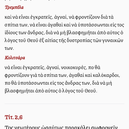
Τρεμπέλα
καὶ νὰ εἶναι ἐγκρατεῖς, ἁγναί, νὰ φροντίζουν διὰ τὰ
σπίτια των, νὰ εἶναι ἀγαθαὶ καὶ νὰ ὑποτάσσωνται εἰς τοὺς
ἰδίους των ἄνδρας, διὰ νὰ μὴ βλασφημῆται ἀπὸ αὐτοὺς ὁ
λόγος τοῦ Θεοῦ ἐξ αἰτίας τῆς δυστροπίας τῶν γυναικῶν
των.
Κολιτσάρα
νὰ εἶναι ἐγκρατεῖς, ἁγναί, νοικοκυρές, ποὺ θὰ
φροντίζουν γιὰ τὰ σπίτια των, ἀγαθαὶ καὶ καλόκαρδοι,
ποὺ θὰ ὑποτάσσωνται εἰς τοὺς ἄνδρας των, διὰ νὰ μὴ
βλασφημῆται ἀπὸ αὐτοὺς ὁ λόγος τοῦ Θεοῦ.
Τίτ. 2,6
Τοὺς νεωτέρους ὡσαύτως παρακάλει σωφρονεῖν,