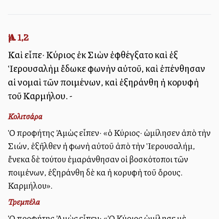
Ἀμ. 1,2
Καὶ εἶπε· Κύριος ἐκ Σιὼν ἐφθέγξατο καὶ ἐξ
Ἱερουσαλὴμ ἔδωκε φωνὴν αὐτοῦ, καὶ ἐπένθησαν
αἱ νομαὶ τῶν ποιμένων, καὶ ἐξηράνθη ἡ κορυφὴ
τοῦ Καρμήλου. -
Κολιτσάρα
Ὁ προφήτης Ἀμὼς εἶπεν· «ὁ Κύριος· ὡμίλησεν ἀπὸ τὴν
Σιών, ἐξῆλθεν ἡ φωνὴ αὐτοῦ ἀπὸ τὴν Ἱερουσαλήμ,
ἔνεκα δὲ τούτου ἐμαράνθησαν οἱ βοσκότοποι τῶν
ποιμένων, ἐξηράνθη δὲ καὶ ἡ κορυφὴ τοῦ ὄρους.
Καρμήλου».
Τρεμπέλα
Ὁ προφήτης Ἀμὼς εἶπεν: «Ὁ Κύριος ὡμίλησε μὲ