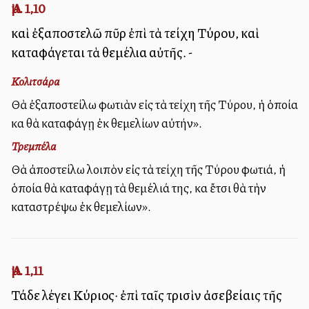
Ἀμ. 1,10
καὶ ἐξαποστελῶ πῦρ ἐπὶ τὰ τείχη Τύρου, καὶ
καταφάγεται τὰ θεμέλια αὐτῆς. -
Κολιτσάρα
Θὰ ἐξαποστείλω φωτιὰν εἰς τὰ τείχη τῆς Τύρου, ἡ ὁποία
καὶ θὰ καταφάγῃ ἐκ θεμελίων αὐτήν».
Τρεμπέλα
Θὰ ἀποστείλω λοιπὸν εἰς τὰ τείχη τῆς Τύρου φωτιά, ἡ
ὁποία θὰ καταφάγῃ τὰ θεμέλιά της, καὶ ἔτσι θὰ τὴν
καταστρέψω ἐκ θεμελίων».
Ἀμ. 1,11
Τάδε λέγει Κύριος· ἐπὶ ταῖς τρισὶν ἀσεβείαις τῆς