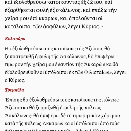
καὶ ἐξολοθρεύσω κατοικοῦντας ἐξ Ἀζώτου, καὶ
ἐξαρθήσεται φυλὴ ἐξ Ἀσκάλωνος, καὶ ἐπάξω τὴν
χεῖρά μου ἐπὶ Ἀκκάρων, καὶ ἀπολοῦνται οἱ
κατάλοιποι τῶν ἀλλοφύλων, λέγει Κύριος. -
Κολιτσάρα
Θὰ ἐξολοθρεύσω τοὺς κατοίκους τῆς Ἀζώτου, θὰ
ξεπαστρευθῇ ἡ φυλὴ τῆς Ἀσκάλωνος, θὰ ἐπιφέρω
τιμωρὸν τὴν χεῖρα μου ἐναντίον τῆς Ἀκκαρὼν καὶ θὰ
ἐξολοθρευθοῦν οἱ ὑπόλοιποι ἐκ τῶν Φιλισταίων», λέγει
ὁ Κύριος.
Τρεμπέλα
Ἐπίσης θὰ ἐξολοθρεύσω τοὺς κατοίκους τῆς πόλεως
Ἀζώτου καὶ θὰ ξερριζωθῇ ἡ φυλὴ τῆς πόλεως
Ἀσκάλωνος· θὰ ἐπιφέρω δὲ τὸ τιμωρητικὸν χέρι μου
κατὰ τῆς πόλεως Ἀκκάρων καὶ οἱ ὑπόλοιποι ἀπὸ τοὺς