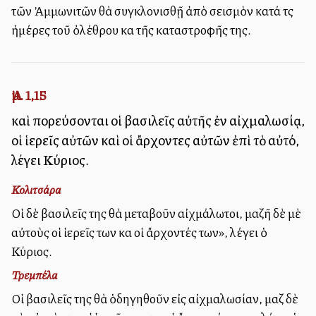
τῶν Ἀμμωνιτῶν θὰ συγκλονισθῇ ἀπὸ σεισμὸν κατά τὶς
ἡμέρες τοῦ ὀλέθρου καὶ τῆς καταστροφῆς της.
Ἀμ. 1,15
καὶ πορεύσονται οἱ βασιλεῖς αὐτῆς ἐν αἰχμαλωσίᾳ,
οἱ ἱερεῖς αὐτῶν καὶ οἱ ἄρχοντες αὐτῶν ἐπὶ τὸ αὐτό,
λέγει Κύριος.
Κολιτσάρα
Οἱ δὲ βασιλεῖς της θὰ μεταβοῦν αἰχμάλωτοι, μαζῆ δὲ μὲ
αὐτοὺς οἱ ἱερεῖς των καὶ οἱ ἄρχοντές των», λέγει ὁ
Κύριος.
Τρεμπέλα
Οἱ βασιλεῖς της θὰ ὁδηγηθοῦν εἰς αἰχμαλωσίαν, μαζὶ δὲ