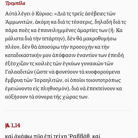
Τρεμπέλα
Αὐτὰ λέγει ὁ Κύριος: «Διὰ τὶς τρεῖς ἀσέβειες τῶν
Ἀμμωνιτῶν, ἀκόμη καὶ διὰ τὶς τέσσερις, δηλαδὴ διὰ τὶς
πάρα πολλὲς καὶ ἐπανειλημμένες ἁμαρτίες των (ἤ: Καὶ
μάλιστα διὰ τὴν τετάρτην), δὲν θὰ μακροθυμήσω
πλέον, δὲν θὰ ἀποσύρω τὴν προσοχὴν καὶ τὴν
καταδικαστικήν μου ἀπόφασιν ἐναντίον των ἐπειδὴ
ἐξέσχιζαν τὶς κοιλιὲς τῶν ἐγκύων γυναικῶν τῶν
Γαλααδιτῶν (ὥστε νὰ φονεύουν τὰ κυοφορούμενα
ἔμβρυα τῶν Ἰσραηλιτῶν, οἱ ὁποῖοι τοιουτοτρόπως
ἐμειώνοντο εἰς πληθυσμόν), διὰ νὰ ἐπεκτείνουν καὶ
αὐξήσουν τὰ σύνορα τῆς χώρας των.
Ἀμ. 1,14
καὶ ἀνάψω πῦρ ἐπὶ τείχη Ῥαββάθ, καὶ