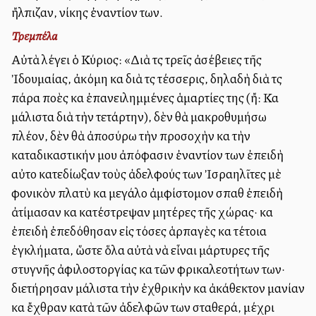
ἤλπιζαν, νίκης ἐναντίον των.
Τρεμπέλα
Αὐτὰ λέγει ὁ Κύριος: «Διὰ τὶς τρεῖς ἀσέβειες τῆς
Ἰδουμαίας, ἀκόμη καὶ διὰ τὶς τέσσερις, δηλαδὴ διὰ τὶς
πάρα πολλὲς καὶ ἐπανειλημμένες ἁμαρτίες της (ἤ: Καὶ
μάλιστα διὰ τὴν τετάρτην), δὲν θὰ μακροθυμήσω
πλέον, δὲν θὰ ἀποσύρω τὴν προσοχὴν καὶ τὴν
καταδικαστικήν μου ἀπόφασιν ἐναντίον των ἐπειδὴ
αὐτοὶ κατεδίωξαν τοὺς ἀδελφούς των Ἰσραηλῖτες μὲ
φονικὸν πλατὺ καὶ μεγάλο ἀμφίστομον σπαθὶ ἐπειδὴ
ἀτίμασαν καὶ κατέστρεψαν μητέρες τῆς χώρας· καὶ
ἐπειδὴ ἐπεδόθησαν εἰς τόσες ἁρπαγὲς καὶ τέτοια
ἐγκλήματα, ὥστε ὅλα αὐτὰ νὰ εἶναι μάρτυρες τῆς
στυγνῆς ἀφιλοστοργίας καὶ τῶν φρικαλεοτήτων των·
διετήρησαν μάλιστα τὴν ἐχθρικὴν καὶ ἀκάθεκτον μανίαν
καὶ ἔχθραν κατὰ τῶν ἀδελφῶν των σταθερά, μέχρι