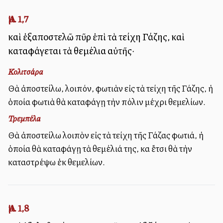
Ἀμ. 1,7
καὶ ἐξαποστελῶ πῦρ ἐπὶ τὰ τείχη Γάζης, καὶ
καταφάγεται τὰ θεμέλια αὐτῆς·
Κολιτσάρα
Θὰ ἀποστείλω, λοιπόν, φωτιὰν εἰς τὰ τείχη τῆς Γάζης, ἡ
ὁποία φωτιὰ θὰ καταφάγῃ τὴν πόλιν μέχρι θεμελίων.
Τρεμπέλα
Θὰ ἀποστείλω λοιπὸν εἰς τὰ τείχη τῆς Γάζας φωτιά, ἡ
ὁποία θὰ καταφάγῃ τὰ θεμέλιά της, καὶ ἔτσι θὰ τὴν
καταστρέψω ἐκ θεμελίων.
Ἀμ. 1,8