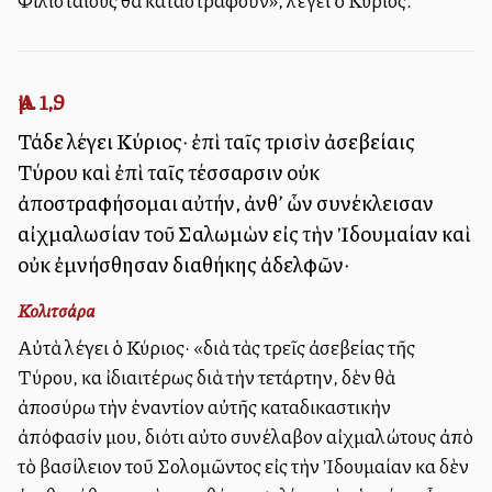
Φιλισταίους θὰ καταστραφοῦν», λέγει ὁ Κύριος.
Ἀμ. 1,9
Τάδε λέγει Κύριος· ἐπὶ ταῖς τρισὶν ἀσεβείαις
Τύρου καὶ ἐπὶ ταῖς τέσσαρσιν οὐκ
ἀποστραφήσομαι αὐτήν, ἀνθ’ ὧν συνέκλεισαν
αἰχμαλωσίαν τοῦ Σαλωμὼν εἰς τὴν Ἰδουμαίαν καὶ
οὐκ ἐμνήσθησαν διαθήκης ἀδελφῶν·
Κολιτσάρα
Αὐτὰ λέγει ὁ Κύριος· «διὰ τὰς τρεῖς ἀσεβείας τῆς
Τύρου, καὶ ἰδιαιτέρως διὰ τὴν τετάρτην, δὲν θὰ
ἀποσύρω τὴν ἐναντίον αὐτῆς καταδικαστικὴν
ἀπόφασίν μου, διότι αὐτοὶ συνέλαβον αἰχμαλώτους ἀπὸ
τὸ βασίλειον τοῦ Σολομῶντος εἰς τὴν Ἰδουμαίαν καὶ δὲν