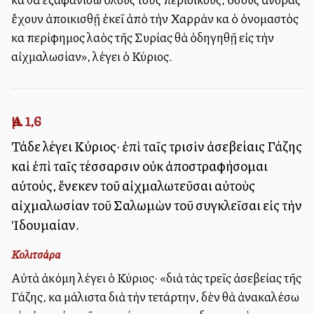
ἔχουν ἀποικισθῇ ἐκεῖ ἀπὸ τὴν Χαρρὰν καὶ ὁ ὀνομαστὸς
καὶ περίφημος λαὸς τῆς Συρίας θὰ ὁδηγηθῇ εἰς τὴν
αἰχμαλωσίαν», λέγει ὁ Κύριος.
Ἀμ. 1,6
Τάδε λέγει Κύριος· ἐπὶ ταῖς τρισὶν ἀσεβείαις Γάζης
καὶ ἐπὶ ταῖς τέσσαρσιν οὐκ ἀποστραφήσομαι
αὐτούς, ἕνεκεν τοῦ αἰχμαλωτεῦσαι αὐτοὺς
αἰχμαλωσίαν τοῦ Σαλωμὼν τοῦ συγκλεῖσαι εἰς τὴν
Ἰδουμαίαν.
Κολιτσάρα
Αὐτὰ ἀκόμη λέγει ὁ Κύριος· «διὰ τὰς τρεῖς ἀσεβείας τῆς
Γάζης, καὶ μάλιστα διὰ τὴν τετάρτην, δὲν θὰ ἀνακαλέσω