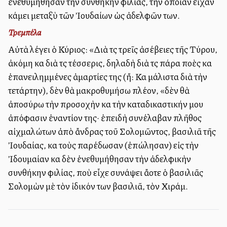
ἐνεθυμήθησαν τὴν συνθήκην φιλίας, τὴν ὁποίαν εἶχαν
κάμει μεταξὺ τῶν Ἰουδαίων ὡς ἀδελφῶν των.
Τρεμπέλα
Αὐτὰ λέγει ὁ Κύριος: «Διὰ τὶς τρεῖς ἀσέβειες τῆς Τύρου,
ἀκόμη καὶ διὰ τὶς τέσσερις, δηλαδὴ διὰ τὶς πάρα πολλὲς καὶ
ἐπανειλημμένες ἁμαρτίες της (ἤ: Καὶ μάλιστα διὰ τὴν
τετάρτην), δὲν θὰ μακροθυμήσω πλέον, «δὲν θὰ
ἀποσύρω τὴν προσοχὴν καὶ τὴν καταδικαστικήν μου
ἀπόφασιν ἐναντίον της· ἐπειδὴ συνέλαβαν πλῆθος
αἰχμαλώτων ἀπὸ ἄνδρας τοῦ Σολομῶντος, βασιλιᾶ τῆς
Ἰουδαίας, καὶ τοὺς παρέδωσαν (ἐπώλησαν) εἰς τὴν
Ἰδουμαίαν καὶ δὲν ἐνεθυμήθησαν τὴν ἀδελφικὴν
συνθήκην φιλίας, ποὺ εἶχε συνάψει ἄλλοτε ὁ βασιλιᾶς
Σολομὼν μὲ τὸν ἰδικόν των βασιλιᾶ, τὸν Χιράμ.