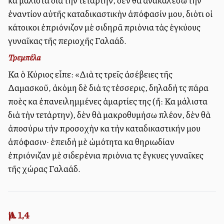
καὶ μάλιστα διὰ τὴν τετάρτην, δὲν θὰ ἀνακαλέσω τὴν
ἐναντίον αὐτῆς καταδικαστικὴν ἀπόφασίν μου, διότι οἱ
κάτοικοι ἐπριόνιζον μὲ σιδηρᾶ πριόνια τὰς ἐγκύους
γυναῖκας τῆς περιοχῆς Γαλαάδ.
Τρεμπέλα
Καὶ ὁ Κύριος εἶπε: «Διὰ τὶς τρεῖς ἀσέβειες τῆς
Δαμασκοῦ, ἀκόμη δὲ διὰ τὶς τέσσερις, δηλαδὴ τὶς πάρα
πολλὲς καὶ ἐπανειλημμένες ἁμαρτίες της (ἤ: Καὶ μάλιστα
διὰ τὴν τετάρτην), δὲν θὰ μακροθυμήσω πλέον, δὲν θὰ
ἀποσύρω τὴν προσοχὴν καὶ τὴν καταδικαστικήν μου
ἀπόφασιν· ἐπειδὴ μὲ ὠμότητα καὶ θηριωδίαν
ἐπριόνιζαν μὲ σιδερένια πριόνια τὶς ἔγκυες γυναῖκες
τῆς χώρας Γαλαάδ.
Ἀμ. 1,4