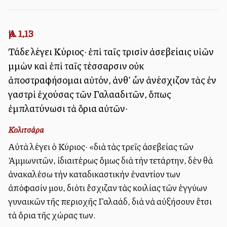
Ἀμ. 1,13
Τάδε λέγει Κύριος· ἐπὶ ταῖς τρισὶν ἀσεβείαις υἱῶν
Ἀμμὼν καὶ ἐπὶ ταῖς τέσσαρσιν οὐκ
ἀποστραφήσομαι αὐτόν, ἀνθ’ ὧν ἀνέσχιζον τὰς ἐν
γαστρὶ ἐχούσας τῶν Γαλααδιτῶν, ὅπως
ἐμπλατύνωσι τὰ ὅρια αὐτῶν·
Κολιτσάρα
Αὐτὰ λέγει ὁ Κύριος· «διὰ τὰς τρεῖς ἀσεβείας τῶν
Ἀμμωνιτῶν, ἰδιαιτέρως ὅμως διὰ τὴν τετάρτην, δὲν θὰ
ἀνακαλέσω τὴν καταδικαστικὴν ἐναντίον των
ἀπόφασίν μου, διότι ἔσχιζαν τὰς κοιλίας τῶν ἐγγύων
γυναικῶν τῆς περιοχῆς Γαλαάδ, διὰ νὰ αὐξήσουν ἔτσι
τὰ ὅρια τῆς χώρας των.