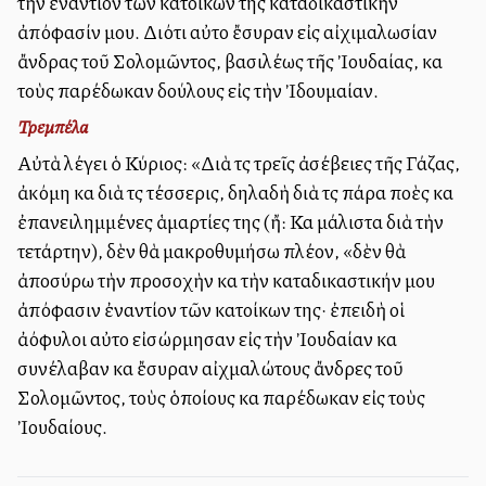
τὴν ἐναντίον τῶν κατοίκων της καταδικαστικὴν
ἀπόφασίν μου. Διότι αὐτοὶ ἔσυραν εἰς αἰχιμαλωσίαν
ἄνδρας τοῦ Σολομῶντος, βασιλέως τῆς Ἰουδαίας, καὶ
τοὺς παρέδωκαν δούλους εἰς τὴν Ἰδουμαίαν.
Τρεμπέλα
Αὐτὰ λέγει ὁ Κύριος: «Διὰ τὶς τρεῖς ἀσέβειες τῆς Γάζας,
ἀκόμη καὶ διὰ τὶς τέσσερις, δηλαδὴ διὰ τὶς πάρα πολλὲς καὶ
ἐπανειλημμένες ἁμαρτίες της (ἤ: Καὶ μάλιστα διὰ τὴν
τετάρτην), δὲν θὰ μακροθυμήσω πλέον, «δὲν θὰ
ἀποσύρω τὴν προσοχὴν καὶ τὴν καταδικαστικήν μου
ἀπόφασιν ἐναντίον τῶν κατοίκων της· ἐπειδὴ οἱ
ἀλλόφυλοι αὐτοὶ εἰσώρμησαν εἰς τὴν Ἰουδαίαν καὶ
συνέλαβαν καὶ ἔσυραν αἰχμαλώτους ἄνδρες τοῦ
Σολομῶντος, τοὺς ὁποίους καὶ παρέδωκαν εἰς τοὺς
Ἰουδαίους.