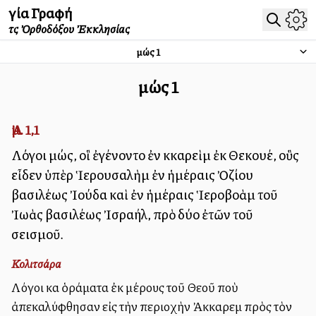
Ἁγία Γραφή
τῆς Ὀρθοδόξου Ἐκκλησίας
Ἀμώς
1
Ἀμώς
1
Ἀμ. 1,1
Λόγοι Ἀμώς, οἳ ἐγένοντο ἐν Ἀκκαρεὶμ ἐκ Θεκουέ, οὓς
εἶδεν ὑπὲρ Ἱερουσαλὴμ ἐν ἡμέραις Ὀζίου
βασιλέως Ἰούδα καὶ ἐν ἡμέραις Ἱεροβοὰμ τοῦ
Ἰωὰς βασιλέως Ἰσραήλ, πρὸ δύο ἐτῶν τοῦ
σεισμοῦ.
Κολιτσάρα
Λόγοι καὶ ὁράματα ἐκ μέρους τοῦ Θεοῦ ποὺ
ἀπεκαλύφθησαν εἰς τὴν περιοχὴν Ἀκκαρεὶμ πρὸς τὸν