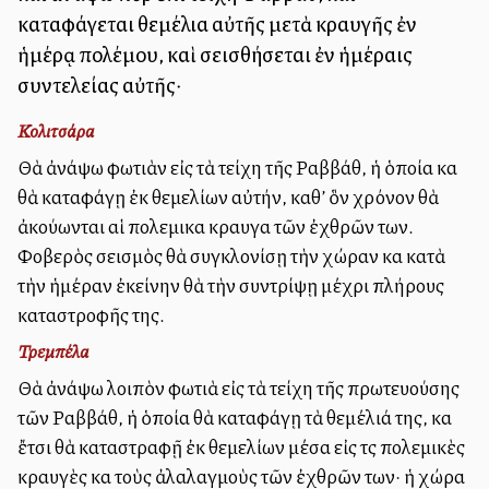
καταφάγεται θεμέλια αὐτῆς μετὰ κραυγῆς ἐν
ἡμέρᾳ πολέμου, καὶ σεισθήσεται ἐν ἡμέραις
συντελείας αὐτῆς·
Κολιτσάρα
Θὰ ἀνάψω φωτιὰν εἰς τὰ τείχη τῆς Ραββάθ, ἡ ὁποία καὶ
θὰ καταφάγῃ ἐκ θεμελίων αὐτήν, καθ’ ὃν χρόνον θὰ
ἀκούωνται αἱ πολεμικαὶ κραυγαὶ τῶν ἐχθρῶν των.
Φοβερὸς σεισμὸς θὰ συγκλονίσῃ τὴν χώραν καὶ κατὰ
τὴν ἡμέραν ἐκείνην θὰ τὴν συντρίψῃ μέχρι πλήρους
καταστροφῆς της.
Τρεμπέλα
Θὰ ἀνάψω λοιπὸν φωτιὰ εἰς τὰ τείχη τῆς πρωτευούσης
τῶν Ραββάθ, ἡ ὁποία θὰ καταφάγῃ τὰ θεμέλιά της, καὶ
ἔτσι θὰ καταστραφῇ ἐκ θεμελίων μέσα εἰς τὶς πολεμικὲς
κραυγὲς καὶ τοὺς ἀλαλαγμοὺς τῶν ἐχθρῶν των· ἡ χώρα