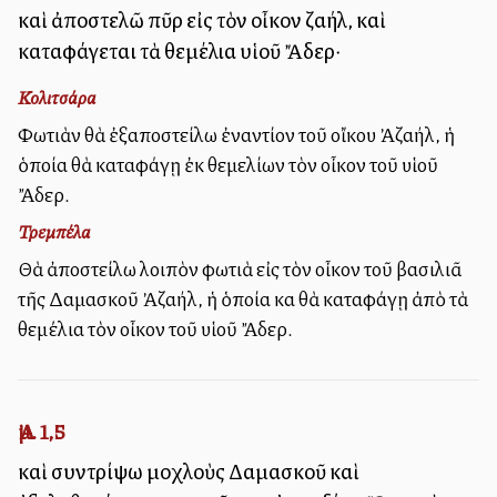
καὶ ἀποστελῶ πῦρ εἰς τὸν οἶκον Ἀζαήλ, καὶ
καταφάγεται τὰ θεμέλια υἱοῦ Ἄδερ·
Κολιτσάρα
Φωτιὰν θὰ ἐξαποστείλω ἐναντίον τοῦ οἴκου Ἀζαήλ, ἡ
ὁποία θὰ καταφάγῃ ἐκ θεμελίων τὸν οἶκον τοῦ υἱοῦ
Ἄδερ.
Τρεμπέλα
Θὰ ἀποστείλω λοιπὸν φωτιὰ εἰς τὸν οἶκον τοῦ βασιλιᾶ
τῆς Δαμασκοῦ Ἀζαήλ, ἡ ὁποία καὶ θὰ καταφάγῃ ἀπὸ τὰ
θεμέλια τὸν οἶκον τοῦ υἱοῦ Ἄδερ.
Ἀμ. 1,5
καὶ συντρίψω μοχλοὺς Δαμασκοῦ καὶ