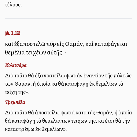
τέλους.
Ἀμ. 1,12
καὶ ἐξαποστελῶ πῦρ εἰς Θαμάν, καὶ καταφάγεται
θεμέλια τειχέων αὐτῆς. -
Κολιτσάρα
Διὰ τοῦτο θὰ ἐξαποστείλω φωτιὰν ἐναντίον τῆς πόλεώς
των Θαμάν, ἡ ὁποία καὶ θὰ καταφάγῃ ἐκ θεμελίων τὰ
τείχη της».
Τρεμπέλα
Διὰ τοῦτο θὰ ἀποστείλω φωτιὰ κατὰ τῆς Θαμάν, ἡ ὁποία
θὰ καταφάγῃ τὰ θεμέλια τῶν τειχῶν της, καὶ ἔτσι θὰ τὴν
καταστρέψω ἐκ θεμελίων».