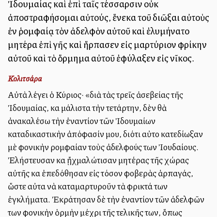
Ἰδουμαίας καὶ ἐπὶ ταῖς τέσσαρσιν οὐκ
ἀποστραφήσομαι αὐτούς, ἕνεκα τοῦ διῶξαι αὐτοὺς
ἐν ῥομφαίᾳ τὸν ἀδελφὸν αὐτοῦ καὶ ἐλυμήνατο
μητέρα ἐπὶ γῆς καὶ ἥρπασεν εἰς μαρτύριον φρίκην
αὐτοῦ καὶ τὸ ὅρμημα αὐτοῦ ἐφύλαξεν εἰς νῖκος.
Κολιτσάρα
Αὐτὰ λέγει ὁ Κύριος· «διὰ τὰς τρεῖς ἀσεβείας τῆς
Ἰδουμαίας, καὶ μάλιστα τὴν τετάρτην, δὲν θὰ
ἀνακαλέσω τὴν ἐναντίον τῶν Ἰδουμαίων
καταδικαστικὴν ἀπόφασίν μου, διότι αὐτοὶ κατεδίωξαν
μὲ φονικὴν ρομφαίαν τοὺς ἀδελφούς των Ἰουδαίους.
Ἐλήστευσαν καὶ ᾔχμαλώτισαν μητέρας τῆς χώρας
αὐτῆς καὶ ἐπεδόθησαν εἰς τόσον φοβερὰς ἁρπαγάς,
ὥστε αὐταὶ νὰ καταμαρτυροῦν τὰ φρικτά των
ἐγκλήματα. Ἐκράτησαν δὲ τὴν ἐναντίον τῶν ἀδελφῶν
των φονικὴν ὁρμὴν μέχρι τῆς τελικῆς των, ὅπως