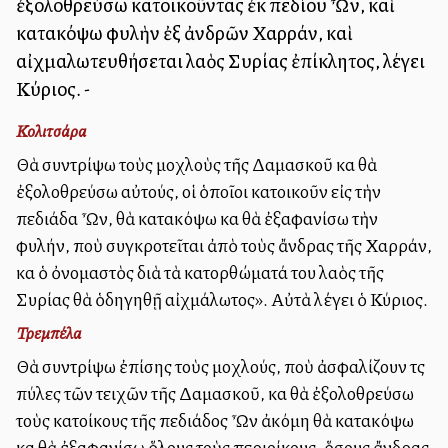
ἐξολοθρεύσω κατοικοῦντας ἐκ πεδίου Ὦν, καὶ
κατακόψω φυλὴν ἐξ ἀνδρῶν Χαρράν, καὶ
αἰχμαλωτευθήσεται λαὸς Συρίας ἐπίκλητος, λέγει
Κύριος. -
Κολιτσάρα
Θὰ συντρίψω τοὺς μοχλοὺς τῆς Δαμασκοῦ καὶ θὰ
ἐξολοθρεύσω αὐτούς, οἱ ὁποῖοι κατοικοῦν εἰς τὴν
πεδιάδα Ὦν, θὰ κατακόψω καὶ θὰ ἐξαφανίσω τὴν
φυλήν, ποὺ συγκροτεῖται ἀπὸ τοὺς ἄνδρας τῆς Χαρράν,
καὶ ὁ ὀνομαστὸς διὰ τὰ κατορθώματά του λαὸς τῆς
Συρίας θὰ ὁδηγηθῇ αἰχμάλωτος». Αὐτὰ λέγει ὁ Κύριος.
Τρεμπέλα
Θὰ συντρίψω ἐπίσης τοὺς μοχλούς, ποὺ ἀσφαλίζουν τὶς
πύλες τῶν τειχῶν τῆς Δαμασκοῦ, καὶ θὰ ἐξολοθρεύσω
τοὺς κατοίκους τῆς πεδιάδος Ὦν ἀκόμη θὰ κατακόψω
καὶ θὰ ἐξαφανίσω ὅλους τοὺς περιοίκους, ὅσους ἄνδρας