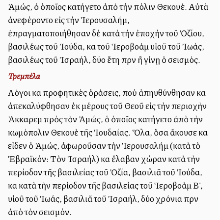
Ἀμώς, ὁ ὁποῖος κατήγετο ἀπὸ τὴν πόλιν Θεκουέ. Αὐτὰ
ἀνεφέροντο εἰς τὴν Ἱερουσαλήμ,
ἐπραγματοποιήθησαν δὲ κατὰ τὴν ἐποχὴν τοῦ Ὀζίου,
βασιλέως τοῦ Ἰούδα, καὶ τοῦ Ἱεροβοὰμ υἱοῦ τοῦ Ἰωάς,
βασιλέως τοῦ Ἰσραήλ, δύο ἔτη πρὶν ἢ γίνῃ ὁ σεισμός.
Τρεμπέλα
Λόγοι καὶ προφητικὲς ὁράσεις, ποὺ ἀπηυθύνθησαν καὶ
ἀπεκαλύφθησαν ἐκ μέρους τοῦ Θεοῦ εἰς τὴν περιοχὴν
Ἀκκαρεὶμ πρὸς τὸν Ἀμώς, ὁ ὁποῖος κατήγετο ἀπὸ τὴν
κωμόπολιν Θεκουὲ τῆς Ἰουδαίας. Ὅλα, ὅσα ἄκουσε καὶ
εἶδεν ὁ Ἀμώς, ἀφωροῦσαν τὴν Ἱερουσαλήμ (κατὰ τὸ
Ἑβραϊκόν: Τὸν Ἰσραήλ) καὶ ἔλαβαν χώραν κατὰ τὴν
περίοδον τῆς βασιλείας τοῦ Ὀζία, βασιλιᾶ τοῦ Ἰούδα,
καὶ κατὰ τὴν περίοδον τῆς βασιλείας τοῦ Ἱεροβοὰμ Β',
υἱοῦ τοῦ Ἰωάς, βασιλιᾶ τοῦ Ἰσραήλ, δύο χρόνια πρὶν
ἀπὸ τὸν σεισμόν.