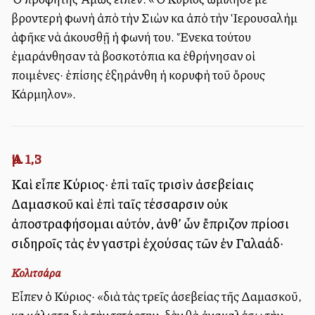
βροντερὴ φωνὴ ἀπὸ τὴν Σιὼν καὶ ἀπὸ τὴν Ἱερουσαλὴμ
ἀφῆκε νὰ ἀκουσθῇ ἡ φωνή του. Ἕνεκα τούτου
ἐμαράνθησαν τὰ βοσκοτόπια καὶ ἐθρήνησαν οἱ
ποιμένες· ἐπίσης ἐξηράνθη ἡ κορυφὴ τοῦ ὄρους
Κάρμηλον».
Ἀμ. 1,3
Καὶ εἶπε Κύριος· ἐπὶ ταῖς τρισὶν ἀσεβείαις
Δαμασκοῦ καὶ ἐπὶ ταῖς τέσσαρσιν οὐκ
ἀποστραφήσομαι αὐτόν, ἀνθ’ ὧν ἔπριζον πρίοσι
σιδηροῖς τὰς ἐν γαστρὶ ἐχούσας τῶν ἐν Γαλαάδ·
Κολιτσάρα
Εἶπεν ὁ Κύριος· «διὰ τὰς τρεῖς ἀσεβείας τῆς Δαμασκοῦ,