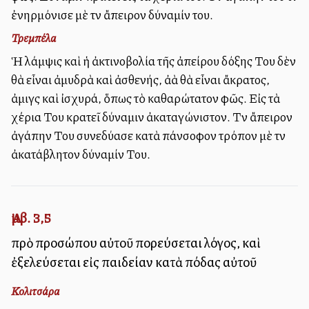
ἐνηρμόνισε μὲ τὴν ἄπειρον δύναμίν του.
Τρεμπέλα
Ἡ λάμψις καὶ ἡ ἀκτινοβολία τῆς ἀπείρου δόξης Του δὲν
θὰ εἶναι ἀμυδρὰ καὶ ἀσθενής, ἀλλὰ θὰ εἶναι ἄκρατος,
ἀμιγὴς καὶ ἰσχυρά, ὅπως τὸ καθαρώτατον φῶς. Εἰς τὰ
χέρια Του κρατεῖ δύναμιν ἀκαταγώνιστον. Τὴν ἄπειρον
ἀγάπην Του συνεδύασε κατὰ πάνσοφον τρόπον μὲ τὴν
ἀκατάβλητον δύναμίν Του.
Ἀμβ. 3,5
πρὸ προσώπου αὐτοῦ πορεύσεται λόγος, καὶ
ἐξελεύσεται εἰς παιδείαν κατὰ πόδας αὐτοῦ
Κολιτσάρα