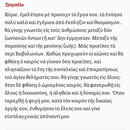
Τρεμπέλα
Κύριε, ἐμελέτησα μὲ προσοχὴν τὰ ἔργα σου, τὰ ἐνόησα
πολὺ καλὰ καὶ ἐγέμισα ἀπὸ ἔκπληξιν καὶ θαυμασμόν,
θὰ γίνῃς γνωστὸς εἰς τοὺς ἀνθρώπους μεταξὺ δύο
ζωντανῶν ὄντων (ἢ κατ’ ἄλλην ἑρμηνείαν: Μεταξὺ τῆς
παρούσης καὶ τῆς μελλούσης ζωῆς). Μᾶς προεῖπες τὰ
περὶ Βαβυλωνίων. Καθὼς προχωροῦν οἱ αἰῶνες καὶ θὰ
φθάσῃ ὁ καιρὸς νὰ γίνουν ὅσα προεῖπες, καὶ
πλησιάζουν τὰ ἔτη τῆς συντελείας καὶ ἐπικρατήσεως
τοῦ ἁγίου θελήματός σου, θὰ γίνῃς γνωστὸς εἰς ὅλους·
ὅταν δὲ φθάσῃ ὁ ὡρισμένος καιρός, θὰ φανερωθῇ εἰς
ὅλους ἡ δικαιοσύνη, ἡ ἀληθεία καὶ ἡ δύναμίς σου. Ὅταν
ταραχθῇ ἡ ψυχή μου, κατὰ τὸν καιρὸν τῆς δικαίας
ὀργῆς σου, ἐνθυμήσου τὸ ἔλεός σου καὶ γίνε
εὐσπλαγχνικὸς ἀπέναντί μου.