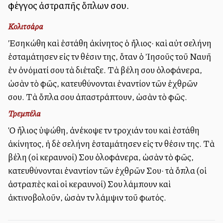
φέγγος ἀστραπῆς ὅπλων σου.
Κολιτσάρα
Ἐσηκώθη καὶ ἐστάθη ἀκίνητος ὁ ἥλιος· καὶ αὐτὴ σελήνη
ἐσταμάτησεν εἰς τὴν θέσιν της, ὅταν ὁ Ἰησοῦς τοῦ Ναυῆ
ἐν ὀνόματί σου τὰ διέταξε. Τὰ βέλη σου ὁλοφάνερα,
ὡσὰν τὸ φῶς, κατευθύνονται ἐναντίον τῶν ἐχθρῶν
σου. Τὰ ὅπλα σου ἀπαστράπτουν, ὡσὰν τὸ φῶς.
Τρεμπέλα
Ὁ ἥλιος ὑψώθη, ἀνέκοψε τὴν τροχιάν του καὶ ἐστάθη
ἀκίνητος, ἡ δὲ σελήνη ἐσταμάτησεν εἰς τὴν θέσιν της. Τὰ
βέλη (οἱ κεραυνοί) Σου ὁλοφάνερα, ὡσὰν τὸ φῶς,
κατευθύνονται ἐναντίον τῶν ἐχθρῶν Σου· τὰ ὅπλα (οἱ
ἀστραπὲς καὶ οἱ κεραυνοί) Σου λάμπουν καὶ
ἀκτινοβολοῦν, ὡσὰν τὴν λάμψιν τοῦ φωτός.