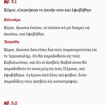
Ἀμβ. 3,1
Κύριε, εἰσακήκοα τὴν ἀκοήν σου καὶ ἐφοβήθην·
Κολιτσάρα
Κύριε, ἤκουσα ἐκεῖνο, τὸ ὁποῖον σὺ μὲ ἔκαμες νὰ
ἀκούσω, καὶ ἐφοβήθην.
Τρεμπέλα
Κύριε, ἄκουσα ὅσα εἶπες διὰ τοὺς παρανομοῦντας εἰς
τὴν Ἱερουσαλήμ, ὅτι θὰ παραδοθοῦν εἰς τοὺς
Βαβυλωνίους, καὶ ὅτι οἱ ἀσεβεῖς Βαβυλώνιοι θὰ
παραδοθοῦν ἐν συνεχείᾳ εἰς τοὺς Πέρσας, καὶ
ἐφοβήθηκα· ἐγέμισα ἀπὸ δέος καὶ φόβον, διότι
παραδίδεις τοὺς ἀσεβεῖς εἰς καταστροφήν.
Ἀμβ. 3,2