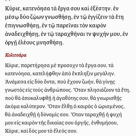
Κύριε, κατενόησα τὰ ἔργα σου καὶ ἐξέστην. ἐν
μέσῳ δύο ζῴων γνωσθήσῃ, ἐν τῷ ἐγγίζειν τὰ ἔτη
ἐπιγνωσθήσῃ, ἐν τῷ παρεῖναι τὸν καιρὸν
ἀναδειχθήσῃ, ἐν τῷ ταραχθῆναι τὴν ψυχήν μου, ἐν
ὀργῇ ἐλέους μνησθήσῃ.
Κολιτσάρα
Κύριε, παρετήρησα μὲ προσοχὴν τὰ ἔργα σου, τὰ
κατενόησα, κατελήφθην ἀπὸ ἔκπληξιν μεγάλην.
Ἀνάμεσα εἰς δύο ὄντα, ποὺ ἔχουν ζωήν, θὰ γίνῃς
γνωστὸς εἰς τοὺς ἀνθρώπους. Ὅταν πλησιάζουν τὰ ἔτη,
ποὺ θὰ ἀποκαλυφθῇ ἡ ἀγαθότης σου, θὰ γνωρισθῇς
ἀκόμα καλύτερον. Ὅταν ἔλθῃ ὁ καιρὸς ὁ ὡρισμένος,
θὰ ἀναδειχθῇ ἡ δύναμίς σου. Ὅταν ταραχθῇ ἡ ψυχή
μου εἰς καιρὸν τῆς δικαίας σου ὀργῆς, ἐνθυμήσου,
Κύριε, καὶ δός μου τὸ ἔλεός σου.