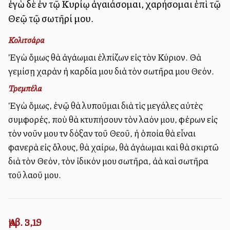
ἐγὼ δὲ ἐν τῷ Κυρίῳ ἀγαλλιάσομαι, χαρήσομαι ἐπὶ τῷ
Θεῷ τῷ σωτῆρί μου.
Κολιτσάρα
Ἐγὼ ὅμως θὰ ἀγάλλωμαι ἐλπίζων εἰς τὸν Κύριον. Θὰ
γεμίσῃ χαρὰν ἡ καρδία μου διὰ τὸν σωτῆρα μου Θεόν.
Τρεμπέλα
Ἐγὼ ὅμως, ἐνῷ θὰ λυποῦμαι διὰ τὶς μεγάλες αὐτὲς
συμφορές, ποὺ θὰ κτυπήσουν τὸν λαόν μου, φέρων εἰς
τὸν νοῦν μου τὴν δόξαν τοῦ Θεοῦ, ἡ ὁποία θὰ εἶναι
φανερὰ εἰς ὅλους, θὰ χαίρω, θὰ ἀγάλλωμαι καὶ θὰ σκιρτῶ
διὰ τὸν Θεόν, τὸν ἰδικόν μου σωτῆρα, ἀλλὰ καὶ σωτῆρα
τοῦ λαοῦ μου.
Ἀμβ. 3,19