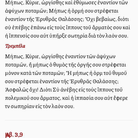
Μήπως, Κύριε, ὠργίσθης καὶ ἐθύμωσες ἐναντίον τῶν
ἀψύχων ποταμῶν; Μήπως ἡ ὁρμή σου στρέφεται
ἐναντίον τῆς Ἐρυθρᾶς Θαλάσσης; Ὄχι βεβαίως, διότι
σὺ ἐπέβης ἐπάνω εἰς τοὺς ἵππους τοῦ ἅρματός σου καὶ
ἡ ἵππευσίς σου αὐτὴ ὑπῆρξε σωτηρία διὰ τὸν λαόν σου.
Τρεμπέλα
Μήπως, Κύριε, ὠργίσθης ἐναντίον τῶν ἀψύχων
ποταμῶν, ἢ μήπως ὁ θυμὸς τῆς ὀργῆς σου στρέφεται
μόνον κατὰ τῶν ποταμῶν; Ἢ μήπως ἡ ὁρμὴ τοῦ θυμοῦ
σου στρέφεται ἐναντίον τῆς Ἐρυθρᾶς Θαλάσσης;
Ἀσφαλῶς ὄχι! Διότι Σὺ ἀνέβης εἰς τοὺς ἵππους τοῦ
πολεμικοῦ σου ἅρματος, καὶ ἡ ἱππασία σου αὐτὴ ἔφερε
τὴν σωπηρίαν εἰς τὸν λαόν σου.
Ἀμβ. 3,9