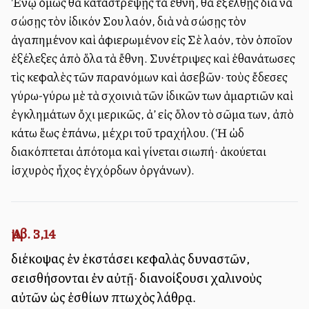
Ἐνῷ ὅμως θὰ καταστρέψῃς τὰ ἔθνη, θὰ ἐξέλθῃς διὰ νὰ
σώσῃς τὸν ἰδικόν Σου λαόν, διὰ νὰ σώσῃς τὸν
ἀγαπημένον καὶ ἀφιερωμένον εἰς Σὲ λαόν, τὸν ὁποῖον
ἐξέλεξες ἀπὸ ὅλα τὰ ἔθνη. Συνέτριψες καὶ ἐθανάτωσες
τὶς κεφαλὲς τῶν παρανόμων καὶ ἀσεβῶν· τοὺς ἔδεσες
γύρω-γύρω μὲ τὰ σχοινιὰ τῶν ἰδικῶν των ἁμαρτιῶν καὶ
ἐγκλημάτων ὄχι μερικῶς, ἀλλ’ εἰς ὅλον τὸ σῶμα των, ἀπὸ
κάτω ἕως ἐπάνω, μέχρι τοῦ τραχήλου. (Ἡ ὠδὴ
διακόπτεται ἀπότομα καὶ γίνεται σιωπή· ἀκούεται
ἰσχυρὸς ἦχος ἐγχόρδων ὀργάνων).
Ἀμβ. 3,14
διέκοψας ἐν ἐκστάσει κεφαλὰς δυναστῶν,
σεισθήσονται ἐν αὐτῇ· διανοίξουσι χαλινοὺς
αὐτῶν ὡς ἐσθίων πτωχὸς λάθρᾳ.