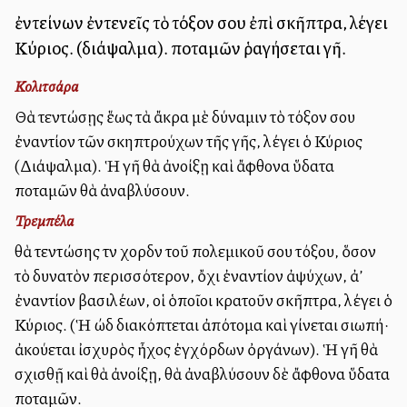
ἐντείνων ἐντενεῖς τὸ τόξον σου ἐπὶ σκῆπτρα, λέγει
Κύριος. (διάψαλμα). ποταμῶν ῥαγήσεται γῆ.
Κολιτσάρα
Θὰ τεντώσῃς ἕως τὰ ἄκρα μὲ δύναμιν τὸ τόξον σου
ἐναντίον τῶν σκηπτρούχων τῆς γῆς, λέγει ὁ Κύριος
(Διάψαλμα). Ἡ γῆ θὰ ἀνοίξῃ καὶ ἄφθονα ὕδατα
ποταμῶν θὰ ἀναβλύσουν.
Τρεμπέλα
θὰ τεντώσης τὴν χορδὴν τοῦ πολεμικοῦ σου τόξου, ὅσον
τὸ δυνατὸν περισσότερον, ὄχι ἐναντίον ἀψύχων, ἀλλ’
ἐναντίον βασιλέων, οἱ ὁποῖοι κρατοῦν σκῆπτρα, λέγει ὁ
Κύριος. (Ἡ ώδὴ διακόπτεται ἀπότομα καὶ γίνεται σιωπή·
ἀκούεται ἰσχυρὸς ἦχος ἐγχόρδων ὀργάνων). Ἡ γῆ θὰ
σχισθῇ καὶ θὰ ἀνοίξῃ, θὰ ἀναβλύσουν δὲ ἄφθονα ὕδατα
ποταμῶν.