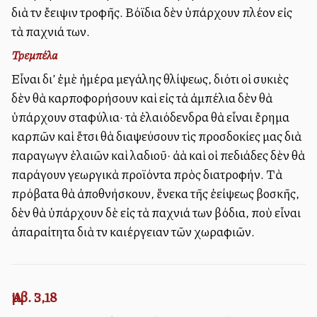
διὰ τὴν ἔλλειψιν τροφῆς. Βόϊδια δὲν ὑπάρχουν πλέον εἰς
τὰ παχνιά των.
Τρεμπέλα
Εἶναι δι’ ἐμὲ ἡμέρα μεγάλης θλίψεως, διότι οἱ συκιὲς
δὲν θὰ καρποφορήσουν καὶ εἰς τὰ ἀμπέλια δὲν θὰ
ὑπάρχουν σταφύλια· τὰ ἐλαιόδενδρα θὰ εἶναι ἔρημα
καρπῶν καὶ ἔτσι θὰ διαψεύσουν τὶς προσδοκίες μας διὰ
παραγωγὴν ἐλαιῶν καὶ λαδιοῦ· ἀλλὰ καὶ οἱ πεδιάδες δὲν θὰ
παράγουν γεωργικὰ προϊόντα πρὸς διατροφήν. Τὰ
πρόβατα θὰ ἀποθνήσκουν, ἕνεκα τῆς ἐλλείψεως βοσκῆς,
δὲν θὰ ὑπάρχουν δὲ εἰς τὰ παχνιά των βόδια, ποὺ εἶναι
ἀπαραίτητα διὰ τὴν καλλιέργειαν τῶν χωραφιῶν.
Ἀμβ. 3,18