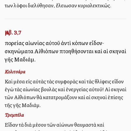
των λόφοι διελύθησαν, ἔλειωσαν κυριολεκτικῶς.
Ἀμβ. 3,7
πορείας αἰωνίας αὐτοῦ ἀντὶ κόπων εἶδον·
σκηνώματα Αἰθιόπων πτοηθήσονται καὶ αἱ σκηναὶ
γῆς Μαδιάμ.
Κολιτσάρα
Καὶ μέσα εἰς αὐτὰς τὰς συμφορὰς καὶ τὰς θλίψεις εἶδον
ἐγὼ τὰς αἰωνίας βουλὰς καὶ ἐνεργείας αὐτοῦ! Αἱ σκηναὶ
τῶν Αἰθιόπων θὰ κατατρομάξουν καὶ αἱ σκηναὶ ἐπίσης
τῆς γῆς Μαδιάμ.
Τρεμπέλα
Εἶδαν τὰ διὰ μέσου τῶν αἰώνων θαυμαστὰ καὶ