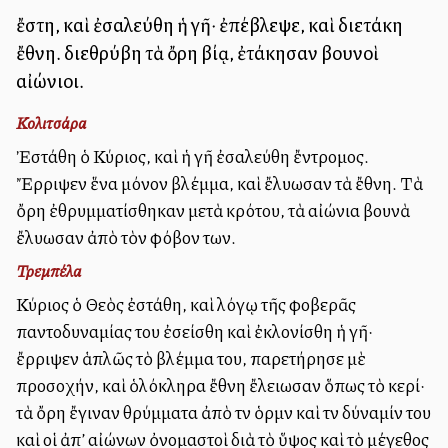
ἔστη, καὶ ἐσαλεύθη ἡ γῆ· ἐπέβλεψε, καὶ διετάκη
ἔθνη. διεθρύβη τὰ ὄρη βίᾳ, ἐτάκησαν βουνοὶ
αἰώνιοι.
Κολιτσάρα
Ἐστάθη ὁ Κύριος, καὶ ἡ γῆ ἐσαλεύθη ἔντρομος.
Ἔρριψεν ἕνα μόνον βλέμμα, καὶ ἔλυωσαν τὰ ἔθνη. Τὰ
ὄρη ἐθρυμματίσθηκαν μετὰ κρότου, τὰ αἰώνια βουνὰ
ἔλυωσαν ἀπὸ τὸν φόβον των.
Τρεμπέλα
Κύριος ὁ Θεὸς ἐστάθη, καὶ λόγῳ τῆς φοβερᾶς
παντοδυναμίας του ἐσείσθη καὶ ἐκλονίσθη ἡ γῆ·
ἔρριψεν ἁπλῶς τὸ βλέμμα του, παρετήρησε μὲ
προσοχήν, καὶ ὁλόκληρα ἔθνη ἔλειωσαν ὅπως τὸ κερί·
τὰ ὄρη ἔγιναν θρύμματα ἀπὸ τὴν ὁρμὴν καὶ τὴν δύναμίν του
καὶ οἱ ἀπ’ αἰώνων ὀνομαστοὶ διὰ τὸ ὕψος καὶ τὸ μέγεθος