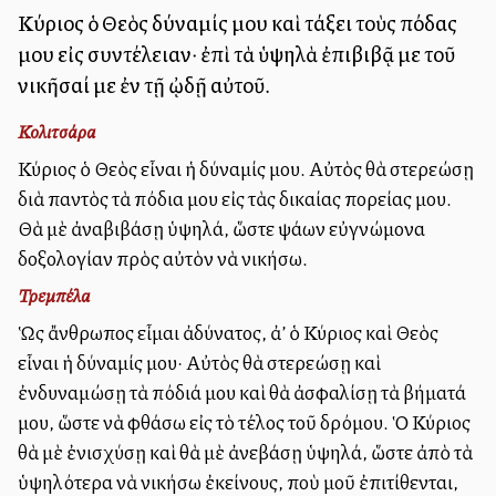
Κύριος ὁ Θεὸς δύναμίς μου καὶ τάξει τοὺς πόδας
μου εἰς συντέλειαν· ἐπὶ τὰ ὑψηλὰ ἐπιβιβᾷ με τοῦ
νικῆσαί με ἐν τῇ ᾠδῇ αὐτοῦ.
Κολιτσάρα
Κύριος ὁ Θεὸς εἶναι ἡ δύναμίς μου. Αὐτὸς θὰ στερεώσῃ
διὰ παντὸς τὰ πόδια μου εἰς τὰς δικαίας πορείας μου.
Θὰ μὲ ἀναβιβάσῃ ὑψηλά, ὥστε ψάλλων εὐγνώμονα
δοξολογίαν πρὸς αὐτὸν νὰ νικήσω.
Τρεμπέλα
Ὡς ἄνθρωπος εἶμαι ἀδύνατος, ἀλλ’ ὁ Κύριος καὶ Θεὸς
εἶναι ἡ δύναμίς μου· Αὐτὸς θὰ στερεώσῃ καὶ
ἐνδυναμώσῃ τὰ πόδιά μου καὶ θὰ ἀσφαλίσῃ τὰ βήματά
μου, ὥστε νὰ φθάσω εἰς τὸ τέλος τοῦ δρόμου. Ὁ Κύριος
θὰ μὲ ἐνισχύσῃ καὶ θὰ μὲ ἀνεβάσῃ ὑψηλά, ὥστε ἀπὸ τὰ
ὑψηλότερα νὰ νικήσω ἐκείνους, ποὺ μοῦ ἐπιτίθενται,