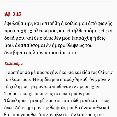
Ἀμβ. 3,16
ἐφυλαξάμην, καὶ ἐπτοήθη ἡ κοιλία μου ἀπὸ φωνῆς
προσευχῆς χειλέων μου, καὶ εἰσῆλθε τρόμος εἰς τὰ
ὀστᾶ μου, καὶ ὑποκάτωθέν μου ἐταράχθη ἡ ἕξις
μου. ἀναπαύσομαι ἐν ἡμέρᾳ θλίψεως τοῦ
ἀναβῆναι εἰς λαὸν παροικίας μου.
Κολιτσάρα
Παρετήρησα μὲ προσοχήν, ἤκουσα καὶ εἶδα τὰς θλίψεις
τοῦ λαοῦ μου. Ἡ καρδία μου ἐταράχθη καθ’ ὃν χρόνον
τὰ χείλη μου τρέμοντα ἀπηύθυναν τὴν προσευχήν.
Τρόμος εἰσεχώρησεν εἰς τὸ ἐσωτερικόν μου.
Ὁλόκληρος ἡ ὑπαρξίς μου ἀνεστατώθη ἀπὸ κάτω ἕως
ἄνω. Ἀλλὰ τὴν ἡμέραν τῆς θλίψεώς μου θὰ ἀναπαυθῶ καὶ
θὰ παρηγορηθῶ, ὅταν ἀναβῶ εἰς τὸν λαόν μου, τὸν