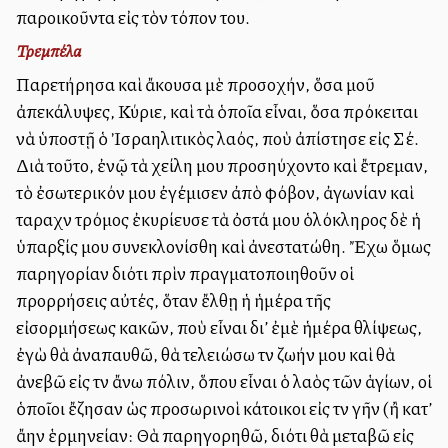
παροικοῦντα εἰς τὸν τόπον του.
Τρεμπέλα
Παρετήρησα καὶ ἄκουσα μὲ προσοχήν, ὅσα μοῦ
ἀπεκάλυψες, Κύριε, καὶ τὰ ὁποῖα εἶναι, ὅσα πρόκειται
νὰ ὑποστῇ ὁ Ἰσραηλιτικὸς λαός, ποὺ ἀπίστησε εἰς Σέ.
Διὰ τοῦτο, ἐνῷ τὰ χείλη μου προσηύχοντο καὶ ἔτρεμαν,
τὸ ἐσωτερικόν μου ἐγέμισεν ἀπὸ φόβον, ἀγωνίαν καὶ
ταραχὴν τρόμος ἐκυρίευσε τὰ ὀστά μου ὁλόκληρος δὲ ἡ
ὑπαρξίς μου συνεκλονίσθη καὶ ἀνεστατώθη. Ἔχω ὅμως
παρηγορίαν διότι πρὶν πραγματοποιηθοῦν οἱ
προρρήσεις αὐτές, ὅταν ἔλθῃ ἡ ἡμέρα τῆς
εἰσορμήσεως κακῶν, ποὺ εἶναι δι’ ἐμὲ ἡμέρα θλίψεως,
ἐγὼ θὰ ἀναπαυθῶ, θὰ τελειώσω τὴν ζωήν μου καὶ θὰ
ἀνεβῶ εἰς τὴν ἄνω πόλιν, ὅπου εἶναι ὁ λαὸς τῶν ἁγίων, οἱ
ὁποῖοι ἔζησαν ὡς προσωρινοὶ κάτοικοι εἰς τὴν γῆν (ἢ κατ’
ἄλλην ἑρμηνείαν: Θὰ παρηγορηθῶ, διότι θὰ μεταβῶ εἰς