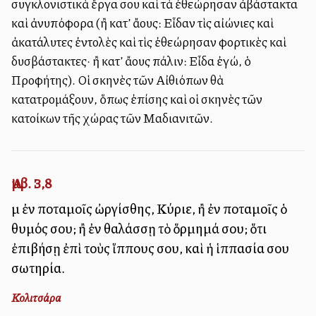
συγκλονιστικὰ ἔργα σου καὶ τὰ ἐθεώρησαν ἀβάστακτα
καὶ ἀνυπόφορα (ἢ κατ’ ἄλλους: Εἶδαν τὶς αἰώνιες καὶ
ἀκατάλυτες ἐντολὲς καὶ τὶς ἐθεώρησαν φορτικὲς καὶ
δυσβάστακτες· ἢ κατ’ ἄλλους πάλιν: Εἶδα ἐγώ, ὁ
Προφήτης). Οἱ σκηνὲς τῶν Αἰθιόπων θὰ
κατατρομάξουν, ὅπως ἐπίσης καὶ οἱ σκηνὲς τῶν
κατοίκων τῆς χώρας τῶν Μαδιανιτῶν.
Ἀμβ. 3,8
μὴ ἐν ποταμοῖς ὠργίσθης, Κύριε, ἢ ἐν ποταμοῖς ὁ
θυμός σου; ἢ ἐν θαλάσσῃ τὸ ὅρμημά σου; ὅτι
ἐπιβήσῃ ἐπὶ τοὺς ἵππους σου, καὶ ἡ ἱππασία σου
σωτηρία.
Κολιτσάρα