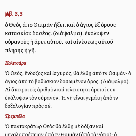
Ἀμβ. 3,3
ὁ Θεὸς ἀπὸ Θαιμὰν ἥξει, καὶ ὁ ἅγιος ἐξ ὄρους
κατασκίου δασέος. (διάψαλμα). ἐκάλυψεν
οὐρανοὺς ἡ ἀρετὴ αὐτοῦ, καὶ αἰνέσεως αὐτοῦ
πλήρης ἡ γῆ.
Κολιτσάρα
Ὁ Θεός, ἔνδοξος καὶ ἰσχυρός, θὰ ἔλθῃ ἀπὸ τὴν Θαιμάν· ὁ
ἅγιος ἀπὸ τὸ βαθύσκιον δασωμένον ὄρος. (Διάψαλμα).
Αἱ ἄπειροι εἰς ἀριθμὸν καὶ τελειότητα ἀρεταί σου
ἐκάλυψαν τὸν οὐρανόν. Ἡ γῆ εἶναι γεμάτη ἀπὸ τὴν
δοξολογίαν πρὸς σέ.
Τρεμπέλα
Ὁ παντοκράτωρ Θεὸς θὰ ἔλθῃ μὲ δόξαν καὶ
μεγαλοπρέπειαν ἀπὸ τὴν Θαιμάν (ἀπὸ τὰ νότια)· ὁ