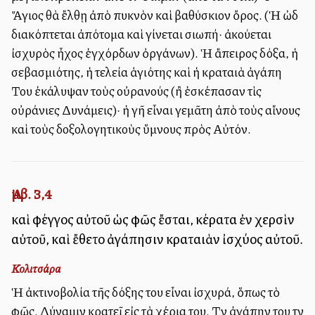
Ἅγιος θὰ ἔλθῃ ἀπὸ πυκνὸν καὶ βαθύσκιον ὄρος. (Ἡ ὠδὴ
διακόπτεται ἀπότομα καὶ γίνεται σιωπή· ἀκούεται
ἰσχυρὸς ἦχος ἐγχόρδων ὀργάνων). Ἡ ἄπειρος δόξα, ἡ
σεβασμιότης, ἡ τελεία ἁγιότης καὶ ἡ κραταιὰ ἀγάπη
Του ἐκάλυψαν τοὺς οὐρανούς (ἢ ἐσκέπασαν τὶς
οὐράνιες Δυνάμεις)· ἡ γῆ εἶναι γεμᾶτη ἀπὸ τοὺς αἴνους
καὶ τοὺς δοξολογητικοὺς ὕμνους πρὸς Αὐτόν.
Ἀμβ. 3,4
καὶ φέγγος αὐτοῦ ὡς φῶς ἔσται, κέρατα ἐν χερσὶν
αὐτοῦ, καὶ ἔθετο ἀγάπησιν κραταιὰν ἰσχύος αὐτοῦ.
Κολιτσάρα
Ἡ ἀκτινοβολία τῆς δόξης του εἶναι ἰσχυρά, ὅπως τὸ
φῶς. Δύναμιν κρατεῖ εἰς τὰ χέρια του. Τὴν ἀγάπην του τὴν