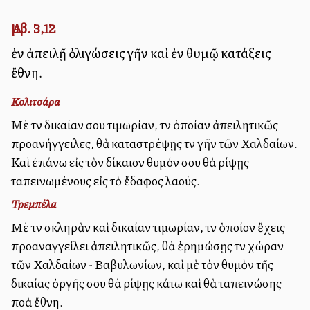
Ἀμβ. 3,12
ἐν ἀπειλῇ ὀλιγώσεις γῆν καὶ ἐν θυμῷ κατάξεις
ἔθνη.
Κολιτσάρα
Μὲ τὴν δικαίαν σου τιμωρίαν, τὴν ὁποίαν ἀπειλητικῶς
προανήγγειλες, θὰ καταστρέψῃς τὴν γῆν τῶν Χαλδαίων.
Καὶ ἐπάνω εἰς τὸν δίκαιον θυμόν σου θὰ ρίψῃς
ταπεινωμένους εἰς τὸ ἔδαφος λαούς.
Τρεμπέλα
Μὲ τὴν σκληρὰν καὶ δικαίαν τιμωρίαν, τὴν ὁποίον ἔχεις
προαναγγείλει ἀπειλητικῶς, θὰ ἐρημώσῃς τὴν χώραν
τῶν Χαλδαίων - Βαβυλωνίων, καὶ μὲ τὸν θυμὸν τῆς
δικαίας ὀργῆς σου θὰ ρίψῃς κάτω καὶ θὰ ταπεινώσης
πολλὰ ἔθνη.