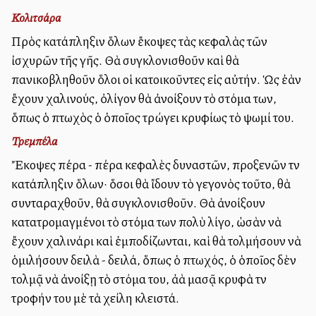
Κολιτσάρα
Πρὸς κατάπληξιν ὅλων ἔκοψες τὰς κεφαλὰς τῶν
ἰσχυρῶν τῆς γῆς. Θὰ συγκλονισθοῦν καὶ θὰ
πανικοβληθοῦν ὅλοι οἱ κατοικοῦντες εἰς αὐτήν. Ὡς ἐὰν
ἔχουν χαλινούς, ὀλίγον θὰ ἀνοίξουν τὸ στόμα των,
ὅπως ὁ πτωχὸς ὁ ὁποῖος τρώγει κρυφίως τὸ ψωμί του.
Τρεμπέλα
Ἔκοψες πέρα - πέρα κεφαλὲς δυναστῶν, προξενῶν τὴν
κατάπληξιν ὅλων· ὅσοι θὰ ἴδουν τὸ γεγονὸς τοῦτο, θὰ
συνταραχθοῦν, θὰ συγκλονισθοῦν. Θὰ ἀνοίξουν
κατατρομαγμένοι τὸ στόμα των πολὺ λίγο, ὡσὰν νὰ
ἔχουν χαλινάρι καὶ ἐμποδίζωνται, καὶ θὰ τολμήσουν νὰ
ὁμιλήσουν δειλὰ - δειλά, ὅπως ὁ πτωχός, ὁ ὁποῖος δὲν
τολμᾷ νὰ ἀνοίξῃ τὸ στόμα του, ἀλλὰ μασᾷ κρυφὰ τὴν
τροφήν του μὲ τὰ χείλη κλειστά.