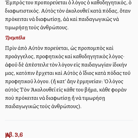
Ἐμπρός του προπορεύεται ὁ λόγος ὁ καθοδηγητικός, ὁ
διαφωτιστικός. Αὐτὸς τὸν ἀκολουθεῖ κατὰ πόδας, ὅταν
πρόκειται νὰ διαφωτίσῃ, ἀλλὰ καὶ παιδαγωγικῶς νὰ
τιμωρήσῃ τοὺς ἀνθρώπους.
Τρεμπέλα
Πρὶν ἀπὸ Αὐτὸν πορεύεται, ὡς προπομπὸς καὶ
προάγγελος, προφητικὸς καὶ καθοδηγητικὸς λόγος·
ἀφοῦ δὲ ἀπέστειλε τὸν λόγον εἰς παιδαγωγίαν ἰδικήν
μας, κατόπιν ἔρχεται καὶ Αὐτὸς ὁ ἴδιος κατὰ πόδας τοῦ
προφητικοῦ λόγου. (ἢ κατ’ ἄλλην ἑρμηνείαν: Ὁ λόγος
αὐτὸς Τὸν Ἀκολουθεῖ εἰς κάθε του βῆμα, κάθε φορὰν
ποὺ πρόκειται νὰ διαφωτίσῃ ἢ νὰ τιμωρήσῃ
παιδαγωγικῶς τοὺς ἀνθρώπους).
Ἀμβ. 3,6