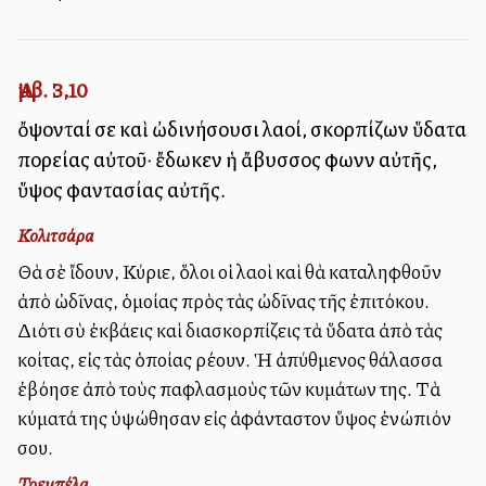
Ἀμβ. 3,10
ὄψονταί σε καὶ ὠδινήσουσι λαοί, σκορπίζων ὕδατα
πορείας αὐτοῦ· ἔδωκεν ἡ ἄβυσσος φωνὴν αὐτῆς,
ὕψος φαντασίας αὐτῆς.
Κολιτσάρα
Θὰ σὲ ἴδουν, Κύριε, ὅλοι οἱ λαοὶ καὶ θὰ καταληφθοῦν
ἀπὸ ὠδῖνας, ὁμοίας πρὸς τὰς ὠδῖνας τῆς ἐπιτόκου.
Διότι σὺ ἐκβάλλεις καὶ διασκορπίζεις τὰ ὕδατα ἀπὸ τὰς
κοίτας, εἰς τὰς ὁποίας ρέουν. Ἡ ἀπύθμενος θάλασσα
ἐβόησε ἀπὸ τοὺς παφλασμοὺς τῶν κυμάτων της. Τὰ
κύματά της ὑψώθησαν εἰς ἀφάνταστον ὕψος ἐνώπιόν
σου.
Τρεμπέλα