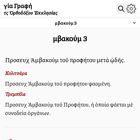
Ἁγία Γραφή
τῆς Ὀρθοδόξου Ἐκκλησίας
Ἀμβακούμ
3
Ἀμβακούμ
3
Προσευχὴ Ἀμβακοὺμ τοῦ προφήτου μετὰ ᾠδῆς.
Κολιτσάρα
Προσευχὴ Ἀμβακοὺμ τοῦ προφήτου ψαλλομένη.
Τρεμπέλα
Προσευχὴ Ἀμβακοὺμ τοῦ Προφήτου, ἡ ὁποία ψάλλεται μὲ
συνοδεία ὀργάνων.