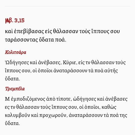
Ἀμβ. 3,15
καὶ ἐπεβίβασας εἰς θάλασσαν τοὺς ἵππους σου
ταράσσοντας ὕδατα πολλά.
Κολιτσάρα
Ὡδήγησες καὶ ἀνέβασες, Κύριε, εἰς τὴν θάλασσαν τοὺς
ἵππους σου, οἱ ὁποῖοι ἀναταράσσουν τὰ πολλὰ αὐτῆς
ὕδατα.
Τρεμπέλα
Μὴ ἐμποδιζόμενος ἀπὸ τίποτε, ὡδήγησες καὶ ἀνέβασες
ες τὴν θάλασσαν τοὺς ἵππους σου, οἱ ὁποῖοι, καθὼς
κολυμβοῦν καὶ προχωροῦν, ἀναταράσσουν τὰ πολλά της
ὕδατα.