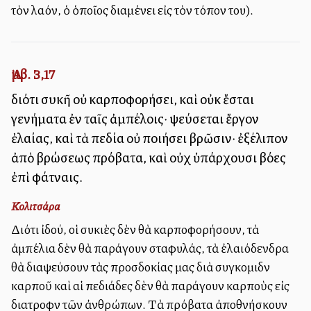
τὸν λαόν, ὁ ὁποῖος διαμένει εἰς τὸν τόπον του).
Ἀμβ. 3,17
διότι συκῆ οὐ καρποφορήσει, καὶ οὐκ ἔσται
γενήματα ἐν ταῖς ἀμπέλοις· ψεύσεται ἔργον
ἐλαίας, καὶ τὰ πεδία οὐ ποιήσει βρῶσιν· ἐξέλιπον
ἀπὸ βρώσεως πρόβατα, καὶ οὐχ ὑπάρχουσι βόες
ἐπὶ φάτναις.
Κολιτσάρα
Διότι ἰδού, οἱ συκιὲς δὲν θὰ καρποφορήσουν, τὰ
ἀμπέλια δὲν θὰ παράγουν σταφυλάς, τὰ ἐλαιόδενδρα
θὰ διαψεύσουν τὰς προσδοκίας μας διὰ συγκομιδὴν
καρποῦ καὶ αἱ πεδιάδες δὲν θὰ παράγουν καρποὺς εἰς
διατροφὴν τῶν ἀνθρώπων. Τὰ πρόβατα ἀποθνήσκουν