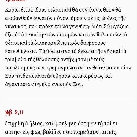
Κύριε, θὰ σὲ ἴδουν οἱ λαοὶ καὶ θὰ συγκλονισθοῦν θὰ
αἰσθανθοῦν δυνατὸν πόνον, ὅμοιον μὲ τὶς ὠδῖνες τῆς
γυναίκας, ποὺ πρόκειται νὰ γεννήσῃ· διότι Σὺ βγάζεις
ἔξω ἀπὸ τὴν κοίτην τῶν ποταμῶν καὶ τῶν θαλασσῶν τὰ
ὕδατα καὶ τὰ διασκορπίζεις πρὸς διαφόρους
κατευθύνσεις. Τὰ ὕδατα ἀπὸ τὰ ἔγκατα τῆς γῆς καὶ τὰ
τρίσβαθα τῆς θαλάσσης ἀντήχησαν μὲ τοὺς
παφλασμούς των, τρομαγμένα ἀπὸ τὴν θείαν παρουσίαν
Σου· τὰ δὲ κύματα ἀνέβησαν κατακορύφως καὶ
ἀψαντάστως ὑψηλὰ ἐνώπιόν Σου.
Ἀμβ. 3,11
ἐπῄρθη ὁ ἥλιος, καὶ ἡ σελήνη ἔστη ἐν τῇ τάξει
αὐτῆς· εἰς φῶς βολίδες σου πορεύσονται, εἰς