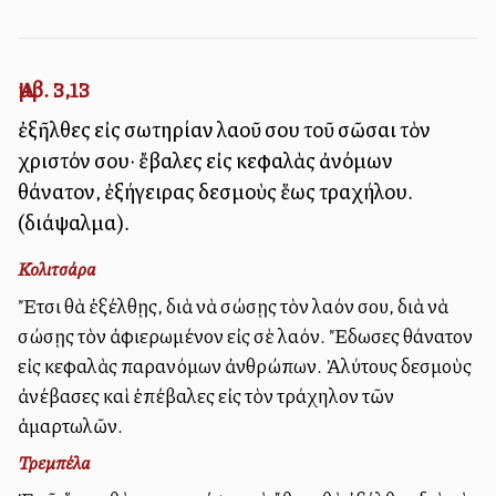
Ἀμβ. 3,13
ἐξῆλθες εἰς σωτηρίαν λαοῦ σου τοῦ σῶσαι τὸν
χριστόν σου· ἔβαλες εἰς κεφαλὰς ἀνόμων
θάνατον, ἐξήγειρας δεσμοὺς ἕως τραχήλου.
(διάψαλμα).
Κολιτσάρα
Ἔτσι θὰ ἐξέλθῃς, διὰ νὰ σώσῃς τὸν λαόν σου, διὰ νὰ
σώσῃς τὸν ἀφιερωμένον εἰς σὲ λαόν. Ἔδωσες θάνατον
εἰς κεφαλὰς παρανόμων ἀνθρώπων. Ἀλύτους δεσμοὺς
ἀνέβασες καὶ ἐπέβαλες εἰς τὸν τράχηλον τῶν
ἁμαρτωλῶν.
Τρεμπέλα