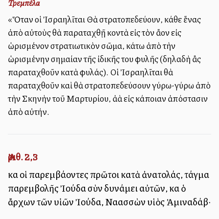
Τρεμπέλα
«Ὅταν οἱ Ἰσραηλῖται Θὰ στρατοπεδεύουν, κάθε ἕνας
ἀπὸ αὐτοὺς θὰ παραταχθῇ κοντὰ εἰς τὸν ἄλλον εἰς
ὡρισμένον στρατιωτικὸν σῶμα, κάτω ἀπὸ τὴν
ὡρισμένην σημαίαν τῆς ἰδικῆς του φυλῆς (δηλαδὴ ἂς
παραταχθοῦν κατὰ φυλάς). Οἱ Ἰσραηλῖται θὰ
παραταχθοῦν καὶ θὰ στρατοπεδεύσουν γύρω-γύρω ἀπὸ
τὴν Σκηνὴν τοῦ Μαρτυρίου, ἀλλὰ εἰς κάποιαν ἀπόστασιν
ἀπὸ αὐτήν.
Ἀριθ. 2,3
καὶ οἱ παρεμβάλλοντες πρῶτοι κατὰ ἀνατολάς, τάγμα
παρεμβολῆς Ἰούδα σὺν δυνάμει αὐτῶν, καὶ ὁ
ἄρχων τῶν υἱῶν Ἰούδα, Ναασσὼν υἱὸς Ἀμιναδάβ·