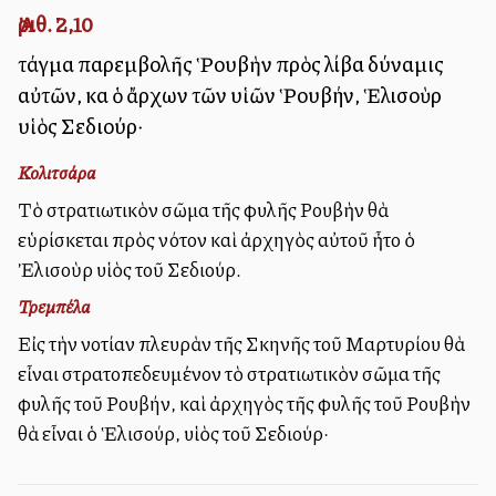
Ἀριθ. 2,10
τάγμα παρεμβολῆς Ῥουβὴν πρὸς λίβα δύναμις
αὐτῶν, καὶ ὁ ἄρχων τῶν υἱῶν Ῥουβήν, Ἑλισοὺρ
υἱὸς Σεδιούρ·
Κολιτσάρα
Τὸ στρατιωτικὸν σῶμα τῆς φυλῆς Ρουβὴν θὰ
εὑρίσκεται πρὸς νότον καὶ ἀρχηγὸς αὐτοῦ ἦτο ὁ
Ἐλισοὺρ υἱὸς τοῦ Σεδιούρ.
Τρεμπέλα
Εἰς τὴν νοτίαν πλευρὰν τῆς Σκηνῆς τοῦ Μαρτυρίου θὰ
εἶναι στρατοπεδευμένον τὸ στρατιωτικὸν σῶμα τῆς
φυλῆς τοῦ Ρουβήν, καὶ ἀρχηγὸς τῆς φυλῆς τοῦ Ρουβὴν
θὰ εἶναι ὁ Ἑλισούρ, υἱὸς τοῦ Σεδιούρ·