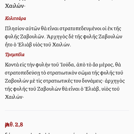
Χαιλών·
Κολιτσάρα
Πλησίον αὐτῶν θὰ εἶναι στρατοπεδευμένοι οἱ ἐκ τῆς
φυλῆς Ζαβουλῶν. Ἀρχηγὸς δὲ τῆς φυλῆς Ζαβουλὼν
ἦτο ὁ Ἐλιὰβ υἱὸς τοῦ Χαιλών.
Τρεμπέλα
Κοντὰ εἰς τὴν φυλὴν τοῦ Ἰούδα, ἀπὸ τὸ ἄλλο μέρος, θὰ
στρατοπεδεύσῃ τὸ στρατιωτικὸν σῶμα τῆς φυλῆς τοῦ
Ζαβουλών μὲ τὶς στρατιωτικές του δυνάμεις· ἀρχηγὸς
τῆς φυλῆς τοῦ Ζαβουλὼν θὰ εἶναι ὁ Ἑλιάβ, υἱὸς τοῦ
Χαιλών·
Ἀριθ. 2,8