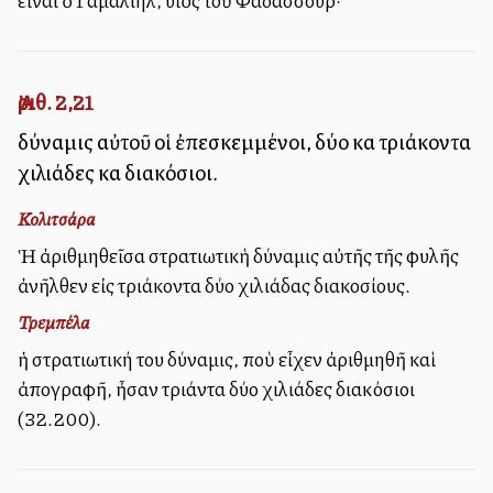
εἶναι ὁ Γαμαλιήλ, υἱὸς τοῦ Φαδασσούρ·
Ἀριθ. 2,21
δύναμις αὐτοῦ οἱ ἐπεσκεμμένοι, δύο καὶ τριάκοντα
χιλιάδες καὶ διακόσιοι.
Κολιτσάρα
Ἡ ἀριθμηθεῖσα στρατιωτικὴ δύναμις αὐτῆς τῆς φυλῆς
ἀνῆλθεν εἰς τριάκοντα δύο χιλιάδας διακοσίους.
Τρεμπέλα
ἡ στρατιωτική του δύναμις, ποὺ εἶχεν ἀριθμηθῆ καὶ
ἀπογραφῆ, ἦσαν τριάντα δύο χιλιάδες διακόσιοι
(32.200).