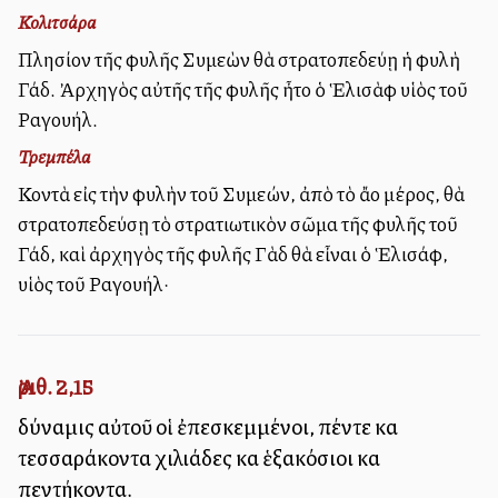
Κολιτσάρα
Πλησίον τῆς φυλῆς Συμεὼν θὰ στρατοπεδεύῃ ἡ φυλὴ
Γάδ. Ἀρχηγὸς αὐτῆς τῆς φυλῆς ἦτο ὁ Ἑλισὰφ υἱὸς τοῦ
Ραγουήλ.
Τρεμπέλα
Κοντὰ εἰς τὴν φυλὴν τοῦ Συμεών, ἀπὸ τὸ ἄλλο μέρος, θὰ
στρατοπεδεύσῃ τὸ στρατιωτικὸν σῶμα τῆς φυλῆς τοῦ
Γάδ, καὶ ἀρχηγὸς τῆς φυλῆς Γὰδ θὰ εἶναι ὁ Ἑλισάφ,
υἱὸς τοῦ Ραγουήλ·
Ἀριθ. 2,15
δύναμις αὐτοῦ οἱ ἐπεσκεμμένοι, πέντε καὶ
τεσσαράκοντα χιλιάδες καὶ ἑξακόσιοι καὶ
πεντήκοντα.