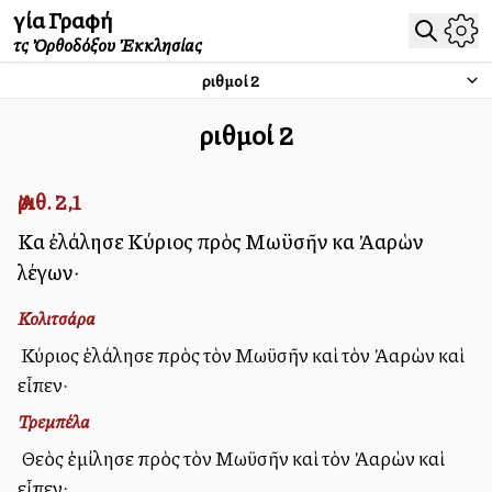
Ἁγία Γραφή
τῆς Ὀρθοδόξου Ἐκκλησίας
Ἀριθμοί
2
Ἀριθμοί
2
Ἀριθ. 2,1
Καὶ ἐλάλησε Κύριος πρὸς Μωϋσῆν καὶ Ἀαρὼν
λέγων·
Κολιτσάρα
Ὁ Κύριος ἐλάλησε πρὸς τὸν Μωϋσῆν καὶ τὸν Ἀαρὼν καὶ
εἶπεν·
Τρεμπέλα
Ὁ Θεὸς ἐμίλησε πρὸς τὸν Μωϋσῆν καὶ τὸν Ἀαρὼν καὶ
εἶπεν: