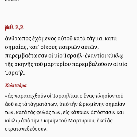
Ἀριθ. 2,2
ἄνθρωπος ἐχόμενος αὐτοῦ κατὰ τάγμα, κατὰ
σημαίας, κατ’ οἴκους πατριῶν αὐτῶν,
παρεμβαλλέτωσαν οἱ υἱοὶ Ἰσραήλ· ἐναντίοι κύκλῳ
τῆς σκηνῆς τοῦ μαρτυρίου παρεμβαλοῦσιν οἱ υἱοὶ
Ἰσραήλ.
Κολιτσάρα
«ἂς παραταχθοῦν οἱ Ἰσραηλῖται ὁ ἕνας πλησίον τοῦ
ἀλλοῦ εἰς τὰ τάγματά των, ὑπὸ τὴν ὡρισμένην σημαίαν
των, κατὰ τὰς φυλάς των, εἰς κάποιαν ἀπόστασιν καὶ
κύκλῳ ἀπὸ τὴν Σκηνὴν τοῦ Μαρτυρίου, ἐκεῖ ἂς
στρατοπεδεύσουν.