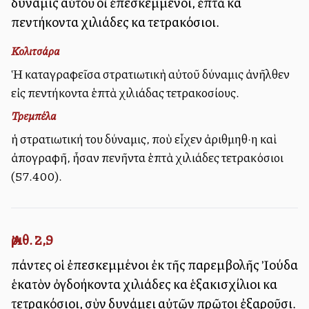
δύναμις αὐτοῦ οἱ ἐπεσκεμμένοι, ἑπτὰ καὶ
πεντήκοντα χιλιάδες καὶ τετρακόσιοι.
Κολιτσάρα
Ἡ καταγραφεῖσα στρατιωτικὴ αὐτοῦ δύναμις ἀνῆλθεν
εἰς πεντήκοντα ἑπτὰ χιλιάδας τετρακοσίους.
Τρεμπέλα
ἡ στρατιωτική του δύναμις, ποὺ εἶχεν ἀριθμηθ·η καὶ
ἀπογραφῆ, ἦσαν πενῆντα ἑπτὰ χιλιάδες τετρακόσιοι
(57.400).
Ἀριθ. 2,9
πάντες οἱ ἐπεσκεμμένοι ἐκ τῆς παρεμβολῆς Ἰούδα
ἑκατὸν ὀγδοήκοντα χιλιάδες καὶ ἑξακισχίλιοι καὶ
τετρακόσιοι, σὺν δυνάμει αὐτῶν πρῶτοι ἐξαροῦσι.