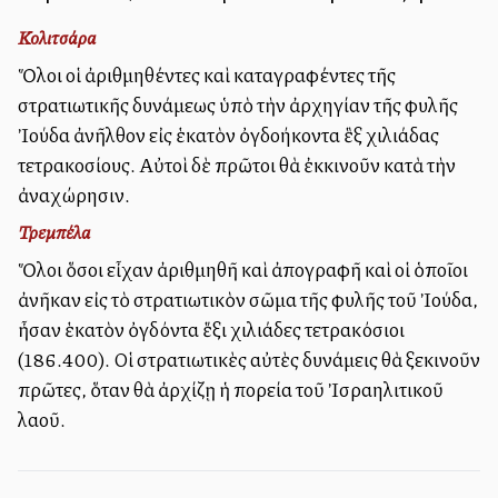
Κολιτσάρα
Ὅλοι οἱ ἀριθμηθέντες καὶ καταγραφέντες τῆς
στρατιωτικῆς δυνάμεως ὑπὸ τὴν ἀρχηγίαν τῆς φυλῆς
Ἰούδα ἀνῆλθον εἰς ἑκατὸν ὀγδοήκοντα ἓξ χιλιάδας
τετρακοσίους. Αὐτοὶ δὲ πρῶτοι θὰ ἐκκινοῦν κατὰ τὴν
ἀναχώρησιν.
Τρεμπέλα
Ὅλοι ὅσοι εἶχαν ἀριθμηθῆ καὶ ἀπογραφῆ καὶ οἱ ὁποῖοι
ἀνῆκαν εἰς τὸ στρατιωτικὸν σῶμα τῆς φυλῆς τοῦ Ἰούδα,
ἦσαν ἑκατὸν ὀγδόντα ἕξι χιλιάδες τετρακόσιοι
(186.400). Οἱ στρατιωτικὲς αὐτὲς δυνάμεις θὰ ξεκινοῦν
πρῶτες, ὅταν θὰ ἀρχίζῃ ἡ πορεία τοῦ Ἰσραηλιτικοῦ
λαοῦ.