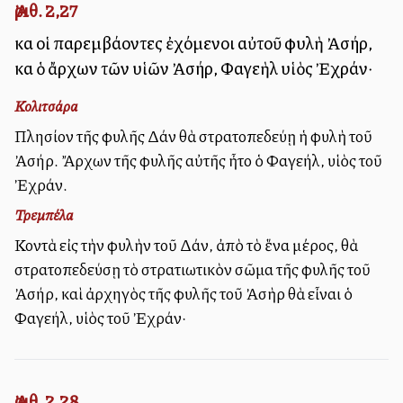
Ἀριθ. 2,27
καὶ οἱ παρεμβάλλοντες ἐχόμενοι αὐτοῦ φυλὴ Ἀσήρ,
καὶ ὁ ἄρχων τῶν υἱῶν Ἀσήρ, Φαγεὴλ υἱὸς Ἐχράν·
Κολιτσάρα
Πλησίον τῆς φυλῆς Δάν θὰ στρατοπεδεύῃ ἡ φυλὴ τοῦ
Ἀσήρ. Ἄρχων τῆς φυλῆς αὐτῆς ἦτο ὁ Φαγεήλ, υἱὸς τοῦ
Ἐχράν.
Τρεμπέλα
Κοντὰ εἰς τὴν φυλὴν τοῦ Δάν, ἀπὸ τὸ ἕνα μέρος, θὰ
στρατοπεδεύσῃ τὸ στρατιωτικὸν σῶμα τῆς φυλῆς τοῦ
Ἀσήρ, καὶ ἀρχηγὸς τῆς φυλῆς τοῦ Ἀσὴρ θὰ εἶναι ὁ
Φαγεήλ, υἱὸς τοῦ Ἐχράν·
Ἀριθ. 2,28