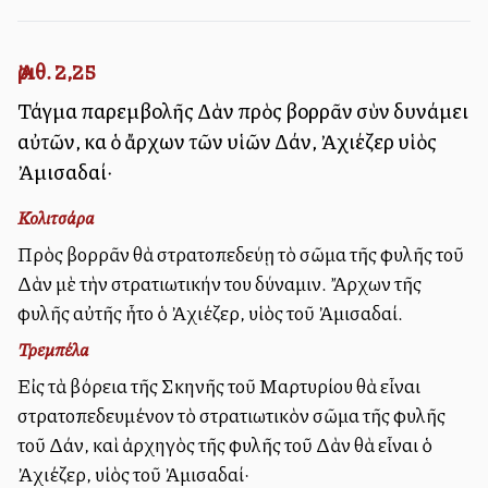
Ἀριθ. 2,25
Τάγμα παρεμβολῆς Δὰν πρὸς βορρᾶν σὺν δυνάμει
αὐτῶν, καὶ ὁ ἄρχων τῶν υἱῶν Δάν, Ἀχιέζερ υἱὸς
Ἀμισαδαί·
Κολιτσάρα
Πρὸς βορρᾶν θὰ στρατοπεδεύῃ τὸ σῶμα τῆς φυλῆς τοῦ
Δὰν μὲ τὴν στρατιωτικήν του δύναμιν. Ἄρχων τῆς
φυλῆς αὐτῆς ἦτο ὁ Ἀχιέζερ, υἱὸς τοῦ Ἀμισαδαί.
Τρεμπέλα
Εἰς τὰ βόρεια τῆς Σκηνῆς τοῦ Μαρτυρίου θὰ εἶναι
στρατοπεδευμένον τὸ στρατιωτικὸν σῶμα τῆς φυλῆς
τοῦ Δάν, καὶ ἀρχηγὸς τῆς φυλῆς τοῦ Δὰν θὰ εἶναι ὁ
Ἀχιέζερ, υἱὸς τοῦ Ἀμισαδαί·