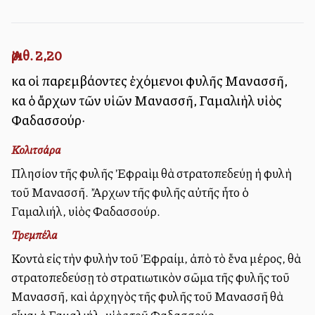
Ἀριθ. 2,20
καὶ οἱ παρεμβάλλοντες ἐχόμενοι φυλῆς Μανασσῆ,
καὶ ὁ ἄρχων τῶν υἱῶν Μανασσῆ, Γαμαλιὴλ υἱὸς
Φαδασσούρ·
Κολιτσάρα
Πλησίον τῆς φυλῆς Ἐφραὶμ θὰ στρατοπεδεύῃ ἡ φυλὴ
τοῦ Μανασσῆ. Ἄρχων τῆς φυλῆς αὐτῆς ἦτο ὁ
Γαμαλιήλ, υἱὸς Φαδασσούρ.
Τρεμπέλα
Κοντὰ εἰς τὴν φυλὴν τοῦ Ἐφραίμ, ἀπὸ τὸ ἕνα μέρος, θὰ
στρατοπεδεύσῃ τὸ στρατιωτικὸν σῶμα τῆς φυλῆς τοῦ
Μανασσῆ, καὶ ἀρχηγὸς τῆς φυλῆς τοῦ Μανασσῆ θὰ