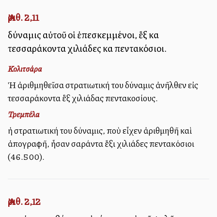
Ἀριθ. 2,11
δύναμις αὐτοῦ οἱ ἐπεσκεμμένοι, ἓξ καὶ
τεσσαράκοντα χιλιάδες καὶ πεντακόσιοι.
Κολιτσάρα
Ἡ ἀριθμηθεῖσα στρατιωτική του δύναμις ἀνῆλθεν εἰς
τεσσαράκοντα ἓξ χιλιάδας πεντακοσίους.
Τρεμπέλα
ἡ στρατιωτική του δύναμις, ποὺ εἶχεν ἀριθμηθῆ καὶ
ἀπογραφῆ, ἦσαν σαράντα ἕξι χιλιάδες πεντακόσιοι
(46.500).
Ἀριθ. 2,12