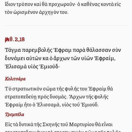
ἴδιον τρόπον καὶ θὰ προχωροῦν· ὁ καθένας κοντὰ εἰς
τὸν ὡρισμένον ἀρχηγόν του.
Ἀριθ. 2,18
Τάγμα παρεμβολῆς Ἐφραὶμ παρὰ θάλασσαν σὺν
δυνάμει αὐτῶν καὶ ὁ ἄρχων τῶν υἱῶν Ἐφραίμ,
Ἐλισαμὰ υἱὸς Ἐμιούδ·
Κολιτσάρα
Τὸ στρατιωτικὸν σῶμα τῆς φυλῆς του Ἐφραὶμ θὰ
στρατοπεδεύῃ πρὸς δυσμάς. Ἄρχων τῆς φυλῆς
Ἐφραὶμ ἦτο ὁ Ἐλισσαμά, υἱὸς τοῦ Ἐμιούδ.
Τρεμπέλα
Εἰς τὰ δυτικὰ τῆς Σκηνῆς τοῦ Μαρτυρίου θὰ εἶναι