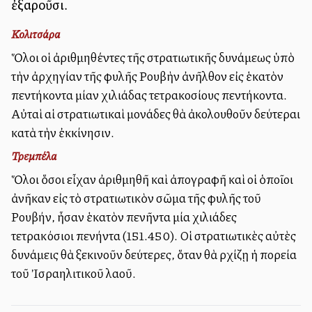
ἐξαροῦσι.
Κολιτσάρα
Ὅλοι οἱ ἀριθμηθέντες τῆς στρατιωτικῆς δυνάμεως ὑπὸ
τὴν ἀρχηγίαν τῆς φυλῆς Ρουβὴν ἀνῆλθον εἰς ἑκατὸν
πεντήκοντα μίαν χιλιάδας τετρακοσίους πεντήκοντα.
Αὐταὶ αἱ στρατιωτικαὶ μονάδες θὰ ἀκολουθοῦν δεύτεραι
κατὰ τὴν ἐκκίνησιν.
Τρεμπέλα
Ὅλοι ὅσοι εἶχαν ἀριθμηθῆ καὶ ἀπογραφῆ καὶ οἱ ὁποῖοι
ἀνῆκαν εἰς τὸ στρατιωτικὸν σῶμα τῆς φυλῆς τοῦ
Ρουβήν, ἦσαν ἑκατὸν πενῆντα μία χιλιάδες
τετρακόσιοι πενήντα (151.450). Οἱ στρατιωτικὲς αὐτὲς
δυνάμεις θὰ ξεκινοῦν δεύτερες, ὅταν θὰ ρχίζῃ ἡ πορεία
τοῦ Ἰσραηλιτικοῦ λαοῦ.