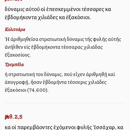
δύναμις αὐτοῦ οἱ ἐπεσκεμμένοι τέσσαρες καὶ
ἑβδομήκοντα χιλιάδες καὶ ἑξακόσιοι.
Κολιτσάρα
Ἡ ἀριθμηθεῖσα στρατιωτικὴ δύναμις τῆς φυλῆς αὐτῆς
ἀνῆλθεν εἰς ἑβδομήκοντα τέσσαρας χιλιάδας
ἑξακοσίους.
Τρεμπέλα
ἡ στρατιωτική του δύναμις, ποὺ εἶχεν ἀριθμηθῇ καὶ
ἀπογραφῇ, ἦσαν ἑβδομῆντα τέσσερις χιλιάδες
ἑξακόσιοι (74.600).
Ἀριθ. 2,5
καὶ οἱ παρεμβάλλοντες ἐχόμενοι φυλῆς Ἰσσάχαρ, καὶ