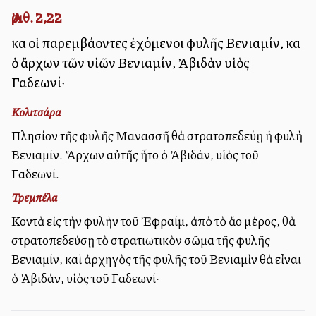
Ἀριθ. 2,22
καὶ οἱ παρεμβάλλοντες ἐχόμενοι φυλῆς Βενιαμίν, καὶ
ὁ ἄρχων τῶν υἱῶν Βενιαμίν, Ἀβιδὰν υἱὸς
Γαδεωνί·
Κολιτσάρα
Πλησίον τῆς φυλῆς Μανασσῆ θὰ στρατοπεδεύῃ ἡ φυλὴ
Βενιαμίν. Ἄρχων αὐτῆς ἦτο ὁ Ἀβιδάν, υἱὸς τοῦ
Γαδεωνί.
Τρεμπέλα
Κοντὰ εἰς τὴν φυλὴν τοῦ Ἐφραίμ, ἀπὸ τὸ ἄλλο μέρος, θὰ
στρατοπεδεύσῃ τὸ στρατιωτικὸν σῶμα τῆς φυλῆς
Βενιαμίν, καὶ ἀρχηγὸς τῆς φυλῆς τοῦ Βενιαμὶν θὰ εἶναι
ὁ Ἀβιδάν, υἱὸς τοῦ Γαδεωνί·