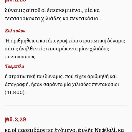
δύναμις αὐτοῦ οἱ ἐπεσκεμμένοι, μία καὶ
τεσσαράκοντα χιλιάδες καὶ πεντακόσιοι.
Κολιτσάρα
Ἡ ἀριθμηθεῖσα καὶ ἀπογραφεῖσα στρατιωτικὴ δύναμις
αὐτῆς ἀνῆλθεν εἰς τεσσαράκοντα μίαν χιλιάδας
πεντακοσίους.
Τρεμπέλα
ἡ στρατιωτική του δύναμις, ποὺ εἶχεν ἀριθμηθῆ καὶ
ἀπογραφῆ, ἦσαν σαράντα μία χιλιάδες πεντακόσιοι
(41.500).
Ἀριθ. 2,29
καὶ οἱ παρεμβάλλοντες ἐχόμενοι φυλῆς Νεφθαλί, καὶ