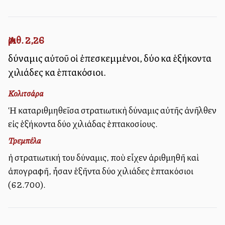
Ἀριθ. 2,26
δύναμις αὐτοῦ οἱ ἐπεσκεμμένοι, δύο καὶ ἑξήκοντα
χιλιάδες καὶ ἑπτακόσιοι.
Κολιτσάρα
Ἡ καταριθμηθεῖσα στρατιωτικὴ δύναμις αὐτῆς ἀνῆλθεν
εἰς ἑξήκοντα δύο χιλιάδας ἑπτακοσίους.
Τρεμπέλα
ἡ στρατιωτική του δύναμις, ποὺ εἶχεν ἀριθμηθῆ καὶ
ἀπογραφῆ, ἦσαν ἑξῆντα δύο χιλιάδες ἑπτακόσιοι
(62.700).