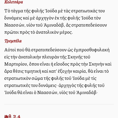
Κολιτσάρα
Τὸ τάγμα τῆς φυλῆς Ἰούδα μὲ τὰς στρατιωτικάς του
δυνάμεις καὶ μὲ ἀρχηγὸν ἐκ τῆς φυλῆς Ἰούδα τὸν
Ναασσών, υἱὸν τοῦ Ἀμιναδάβ, ἂς στρατοπεδεύσουν
πρῶτοι πρὸς τὸ ἀνατολικὸν μέρος.
Τρεμπέλα
Αὐτοὶ ποὺ θὰ στρατοπεδεύσουν ὡς ἐμπροσθοφυλακὴ
εἰς τὴν ἀνατολικὴν πλευρὰν τῆς Σκηνῆς τοῦ
Μαρτυρίου, ὅπου εἶναι ἡ εἴσοδος πρὸς τὴν Σκηνὴν καὶ
ἄρα θέσις τιμητικὴ καὶ κατ’ ἐξοχὴν καιρία, θὰ εἶναι τὸ
στρατιωτικὸν σῶμα τῆς φυλῆς τοῦ Ἰούδα μὲ τὶς
στρατιωτικές του δυνάμεις· ἀρχηγὸς τῆς φυλῆς τοῦ
Ἰούδα θὰ εἶναι ὁ Ναασσών, υἱὸς τοῦ Ἀμιναδάβ·
Ἀριθ. 2,4