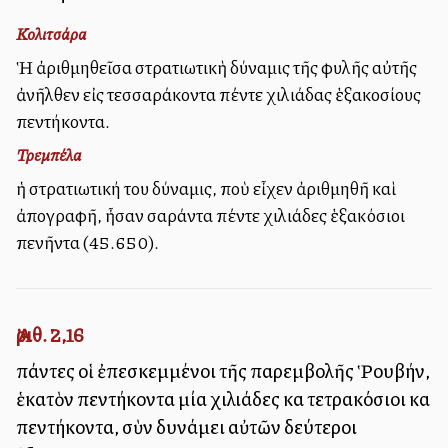
Κολιτσάρα
Ἡ ἀριθμηθεῖσα στρατιωτικὴ δύναμις τῆς φυλῆς αὐτῆς
ἀνῆλθεν εἰς τεσσαράκοντα πέντε χιλιάδας ἑξακοσίους
πεντήκοντα.
Τρεμπέλα
ἡ στρατιωτική του δύναμις, ποὺ εἶχεν ἀριθμηθῆ καὶ
ἀπογραφῆ, ἦσαν σαράντα πέντε χιλιάδες ἑξακόσιοι
πενῆντα (45.650).
Ἀριθ. 2,16
πάντες οἱ ἐπεσκεμμένοι τῆς παρεμβολῆς Ῥουβήν,
ἑκατὸν πεντήκοντα μία χιλιάδες καὶ τετρακόσιοι καὶ
πεντήκοντα, σὺν δυνάμει αὐτῶν δεύτεροι