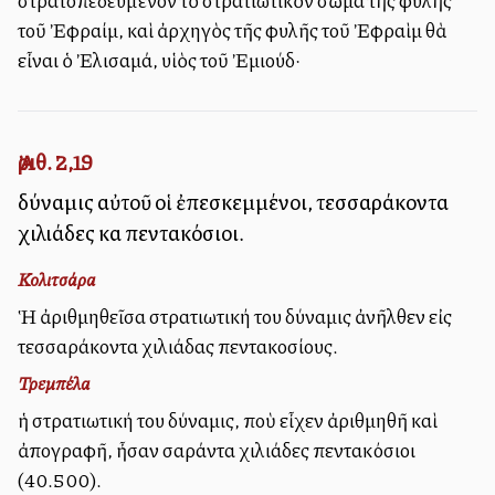
στρατοπεδευμένον τὸ στρατιωτικὸν σῶμα τῆς φυλῆς
τοῦ Ἐφραίμ, καὶ ἀρχηγὸς τῆς φυλῆς τοῦ Ἐφραὶμ θὰ
εἶναι ὁ Ἐλισαμά, υἱὸς τοῦ Ἐμιούδ·
Ἀριθ. 2,19
δύναμις αὐτοῦ οἱ ἐπεσκεμμένοι, τεσσαράκοντα
χιλιάδες καὶ πεντακόσιοι.
Κολιτσάρα
Ἡ ἀριθμηθεῖσα στρατιωτική του δύναμις ἀνῆλθεν εἰς
τεσσαράκοντα χιλιάδας πεντακοσίους.
Τρεμπέλα
ἡ στρατιωτική του δύναμις, ποὺ εἶχεν ἀριθμηθῆ καὶ
ἀπογραφῆ, ἦσαν σαράντα χιλιάδες πεντακόσιοι
(40.500).