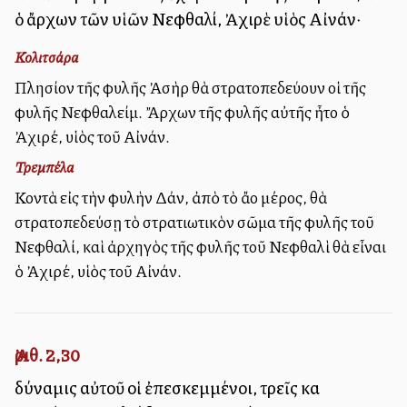
ὁ ἄρχων τῶν υἱῶν Νεφθαλί, Ἀχιρὲ υἱὸς Αἰνάν·
Κολιτσάρα
Πλησίον τῆς φυλῆς Ἀσὴρ θὰ στρατοπεδεύουν οἱ τῆς
φυλῆς Νεφθαλείμ. Ἄρχων τῆς φυλῆς αὐτῆς ἦτο ὁ
Ἀχιρέ, υἱὸς τοῦ Αἰνάν.
Τρεμπέλα
Κοντὰ εἰς τὴν φυλὴν Δάν, ἀπὸ τὸ ἄλλο μέρος, θὰ
στρατοπεδεύσῃ τὸ στρατιωτικὸν σῶμα τῆς φυλῆς τοῦ
Νεφθαλί, καὶ ἀρχηγὸς τῆς φυλῆς τοῦ Νεφθαλὶ θὰ εἶναι
ὁ Ἀχιρέ, υἱὸς τοῦ Αἰνάν.
Ἀριθ. 2,30
δύναμις αὐτοῦ οἱ ἐπεσκεμμένοι, τρεῖς καὶ