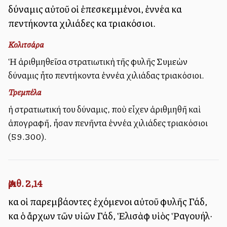
δύναμις αὐτοῦ οἱ ἐπεσκεμμένοι, ἐννέα καὶ
πεντήκοντα χιλιάδες καὶ τριακόσιοι.
Κολιτσάρα
Ἡ ἀριθμηθεῖσα στρατιωτικὴ τῆς φυλῆς Συμεὼν
δύναμις ἦτο πεντήκοντα ἐννέα χιλιάδας τριακόσιοι.
Τρεμπέλα
ἡ στρατιωτική του δύναμις, ποὺ εἶχεν ἀριθμηθῆ καὶ
ἀπογραφῆ, ἦσαν πενῆντα ἐννέα χιλιάδες τριακόσιοι
(59.300).
Ἀριθ. 2,14
καὶ οἱ παρεμβάλλοντες ἐχόμενοι αὐτοῦ φυλῆς Γάδ,
καὶ ὁ ἄρχων τῶν υἱῶν Γάδ, Ἑλισὰφ υἱὸς Ῥαγουήλ·