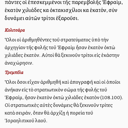
πάντες οἱ ἐπεσκεμμένοι τῆς παρεμβολῆς Ἐφραίμ,
ἑκατὸν χιλιάδες καὶ ὀκτακισχίλιοι καὶ ἑκατόν, σὺν
δυνάμει αὐτῶν τρίτοι ἐξαροῦσι.
Κολιτσάρα
Ὅλοι οἱ ἀριθμηθέντες τοῦ στρατεύματος ὑπὸ τὴν
ἀρχηγίαν τῆς φυλῆς τοῦ Ἐφραὶμ ἦσαν ἑκατὸν ὀκτὼ
χιλιάδες ἑκατόν. Αὐτοὶ θὰ ξεκινοῦν τρίτοι εἰς ἑκάστην
ἀναχώρησιν.
Τρεμπέλα
Ὅλοι ὅσοι εἶχαν ἀριθμηθῆ καὶ ἀπογραφῆ καὶ οἱ ὁποῖοι
ἀνῆκαν εἰς τὸ στρατιωτικὸν σῶμα τῆς φυλῆς τοῦ
Ἐφραίμ, ἦσαν ἑκατὸν ὀκτὼ χιλιάδες ἑκατὸν (108.100).
Οἱ στρατιωτικὲς αὐτὲς δυνάμεις θὰ ξεκινοῦν τρίτες
κατὰ σειράν, ὅταν θὰ ἀρχίζῃ ἡ πορεία τοῦ
Ἰσραηλιτικοῦ λαοῦ.