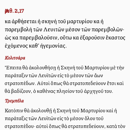
Ἀριθ. 2,17
καὶ ἀρθήσεται ἡ σκηνὴ τοῦ μαρτυρίου καὶ ἡ
παρεμβολὴ τῶν Λευιτῶν μέσον τῶν παρεμβολῶν·
ὡς καὶ παρεμβαλοῦσιν, οὕτω καὶ ἐξαροῦσιν ἕκαστος
ἐχόμενος καθ’ ἡγεμονίας.
Κολιτσάρα
Ἔπειτα θὰ ἀκολουθήσῃ ἡ Σκηνὴ τοῦ Μαρτυρίου μὲ τὴν
παράταξιν τῶν Λευϊτῶν εἰς τὸ μέσον τῶν ἄλλων
στρατοπέδων. Αὐτοὶ ὅπως θὰ στρατοπεδεύουν ἔτσι καὶ
θὰ βαδίζουν, ὁ καθένας πλησίον τοῦ ἀρχηγοῦ του.
Τρεμπέλα
Κατόπιν θὰ ἀκολουθῇ ἡ Σκηνὴ τοῦ Μαρτυρίου καὶ ἡ
παράταξις τῶν Λευϊτῶν εἰς τὸ μέσον ὅλου τοῦ
στρατοπέδου· αὐτοὶ ὅπως θὰ στρατοπεδεύουν, κατὰ τὸν