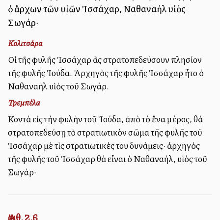
ὁ ἄρχων τῶν υἱῶν Ἰσσάχαρ, Ναθαναὴλ υἱὸς
Σωγάρ·
Κολιτσάρα
Οἱ τῆς φυλῆς Ἰσσάχαρ ἂς στρατοπεδεύσουν πλησίον
τῆς φυλῆς Ἰούδα. Ἀρχηγὸς τῆς φυλῆς Ἰσσάχαρ ἦτο ὁ
Ναθαναὴλ υἱὸς τοῦ Σωγάρ.
Τρεμπέλα
Κοντὰ εἰς τὴν φυλὴν τοῦ Ἰούδα, ἀπὸ τὸ ἕνα μέρος, θὰ
στρατοπεδεύσῃ τὸ στρατιωτικὸν σῶμα τῆς φυλῆς τοῦ
Ἰσσάχαρ μὲ τὶς στρατιωτικές του δυνάμεις· ἀρχηγὸς
τῆς φυλῆς τοῦ Ἰσσάχαρ θὰ εἶναι ὁ Ναθαναήλ, υἱὸς τοῦ
Σωγάρ·
Ἀριθ. 2,6