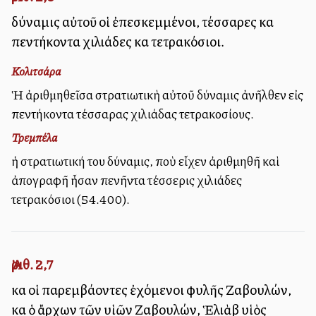
δύναμις αὐτοῦ οἱ ἐπεσκεμμένοι, τέσσαρες καὶ
πεντήκοντα χιλιάδες καὶ τετρακόσιοι.
Κολιτσάρα
Ἡ ἀριθμηθεῖσα στρατιωτικὴ αὐτοῦ δύναμις ἀνῆλθεν εἰς
πεντήκοντα τέσσαρας χιλιάδας τετρακοσίους.
Τρεμπέλα
ἡ στρατιωτική του δύναμις, ποὺ εἶχεν ἀριθμηθῆ καὶ
ἀπογραφῆ ἦσαν πενῆντα τέσσερις χιλιάδες
τετρακόσιοι (54.400).
Ἀριθ. 2,7
καὶ οἱ παρεμβάλλοντες ἐχόμενοι φυλῆς Ζαβουλών,
καὶ ὁ ἄρχων τῶν υἱῶν Ζαβουλών, Ἑλιὰβ υἱὸς