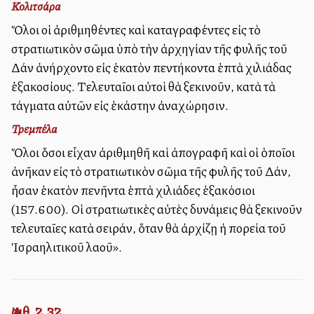
Κολιτσάρα
Ὅλοι οἱ ἀριθμηθέντες καὶ καταγραφέντες εἰς τὸ
στρατιωτικὸν σῶμα ὑπὸ τὴν ἀρχηγίαν τῆς φυλῆς τοῦ
Δάν ἀνήρχοντο εἰς ἑκατὸν πεντήκοντα ἑπτὰ χιλιάδας
ἑξακοσίους. Τελευταῖοι αὐτοὶ θὰ ξεκινοῦν, κατὰ τὰ
τάγματα αὐτῶν εἰς ἑκάστην ἀναχώρησιν.
Τρεμπέλα
Ὅλοι ὅσοι εἶχαν ἀριθμηθῆ καὶ ἀπογραφῆ καὶ οἱ ὁποῖοι
ἀνῆκαν εἰς τὸ στρατιωτικὸν σῶμα τῆς φυλῆς τοῦ Δάν,
ἦσαν ἑκατὸν πενῆντα ἑπτὰ χιλιάδες ἑξακόσιοι
(157.600). Οἱ στρατιωτικὲς αὐτὲς δυνάμεις θὰ ξεκινοῦν
τελευταῖες κατὰ σειράν, ὅταν θὰ ἀρχίζῃ ἡ πορεία τοῦ
Ἰσραηλιτικοῦ λαοῦ».
Ἀριθ. 2,32