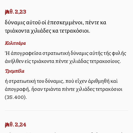
Ἀριθ. 2,23
δύναμις αὐτοῦ οἱ ἐπεσκεμμένοι, πέντε καὶ
τριάκοντα χιλιάδες καὶ τετρακόσιοι.
Κολιτσάρα
Ἡ ἀπογραφεῖσα στρατιωτικὴ δύναμις αὐτῆς τῆς φυλῆς
ἀνῆλθεν εἰς τριάκοντα πέντε χιλιάδας τετρακοσίους.
Τρεμπέλα
ἡ στρατιωτική του δύναμις, ποὺ εἶχεν ἀριθμηθῆ καὶ
ἀπογραφῆ, ἦσαν τριάντα πέντε χιλιάδες τετρακόσιοι
(35.400).
Ἀριθ. 2,24