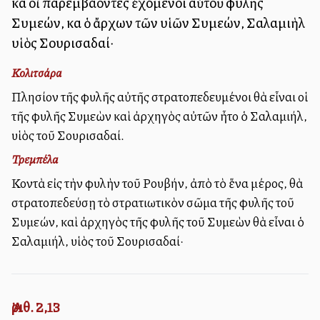
καὶ οἱ παρεμβάλλοντες ἐχόμενοι αὐτοῦ φυλῆς
Συμεών, καὶ ὁ ἄρχων τῶν υἱῶν Συμεών, Σαλαμιὴλ
υἱὸς Σουρισαδαί·
Κολιτσάρα
Πλησίον τῆς φυλῆς αὐτῆς στρατοπεδευμένοι θὰ εἶναι οἱ
τῆς φυλῆς Συμεὼν καὶ ἀρχηγὸς αὐτῶν ἦτο ὁ Σαλαμιήλ,
υἱὸς τοῦ Σουρισαδαί.
Τρεμπέλα
Κοντὰ εἰς τὴν φυλὴν τοῦ Ρουβήν, ἀπὸ τὸ ἕνα μέρος, θὰ
στρατοπεδεύσῃ τὸ στρατιωτικὸν σῶμα τῆς φυλῆς τοῦ
Συμεών, καὶ ἀρχηγὸς τῆς φυλῆς τοῦ Συμεὼν θὰ εἶναι ὁ
Σαλαμιήλ, υἱὸς τοῦ Σουρισαδαί·
Ἀριθ. 2,13