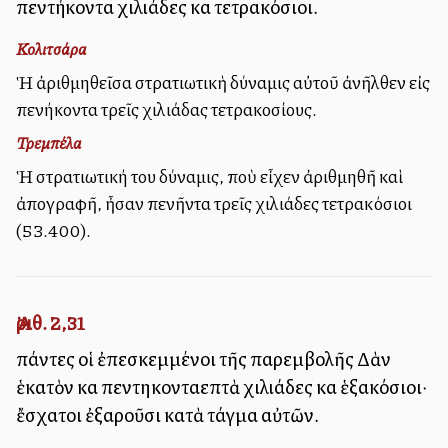
πεντήκοντα χιλιάδες καὶ τετρακόσιοι.
Κολιτσάρα
Ἡ ἀριθμηθεῖσα στρατιωτικὴ δύναμις αὐτοῦ ἀνῆλθεν εἰς
πενήκοντα τρεῖς χιλιάδας τετρακοσίους.
Τρεμπέλα
Ἡ στρατιωτική του δύναμις, ποὺ εἶχεν ἀριθμηθῆ καὶ
ἀπογραφῆ, ἦσαν πενῆντα τρεῖς χιλιάδες τετρακόσιοι
(53.400).
Ἀριθ. 2,31
πάντες οἱ ἐπεσκεμμένοι τῆς παρεμβολῆς Δὰν
ἑκατὸν καὶ πεντηκονταεπτὰ χιλιάδες καὶ ἑξακόσιοι·
ἔσχατοι ἐξαροῦσι κατὰ τάγμα αὐτῶν.