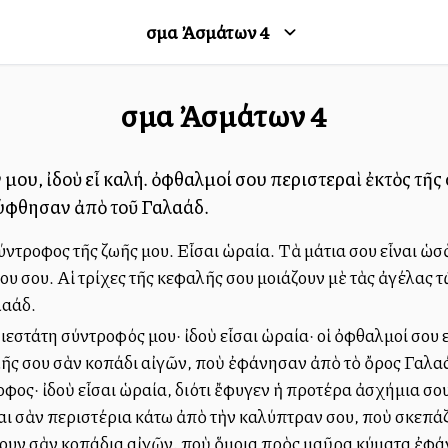
Ἄσμα Ἀσμάτων
4
Ἄσμα Ἀσμάτων
4
ον μου, ἰδοὺ εἶ καλή. ὀφθαλμοί σου περιστεραὶ ἐκτὸς τ
λύφθησαν ἀπὸ τοῦ Γαλαάδ.
 σύντροφος τῆς ζωῆς μου. Εἶσαι ὡραία. Τὰ μάτια σου εἶναι ὡ
 σου. Αἱ τρίχες τῆς κεφαλῆς σου μοιάζουν μὲ τὰς ἀγέλας τ
λαάδ.
σιεστάτη σύντροφός μου· ἰδοὺ εἶσαι ὡραία· οἱ ὀφθαλμοί σου
αλῆς σου σὰν κοπάδι αἰγῶν, ποὺ ἐφάνησαν ἀπὸ τὸ ὄρος Γαλαά
φος· ἰδοὺ εἶσαι ὡραία, διότι ἔφυγεν ἡ προτέρα ἀσχήμια σου
ναι σὰν περιστέρια κάτω ἀπὸ τὴν καλύπτραν σου, ποὺ σκεπάζ
ζουν σὰν κοπάδια αἰγῶν, ποὺ ὅμοια πρὸς μαῦρα κύματα ἐφά