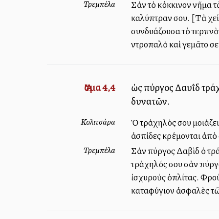
Τρεμπέλα
Σὰν τὸ κόκκινον νῆμα τὰ
καλύπτραν σου. [Τὰ χείλ
συνδυάζουσα τὸ τερπνὸν
ντροπαλὸ καὶ γεμᾶτο σ
Ἄσμα 4,4
ὡς πύργος Δαυῒδ τράχ
δυνατῶν.
Κολιτσάρα
Ὁ τράχηλός σου μοιάζει
ἀσπίδες κρέμονται ἀπὸ 
Τρεμπέλα
Σὰν πύργος Δαβὶδ ὁ τρά
τράχηλός σου σὰν πύργος
ἰσχυροὺς ὁπλίτας. Φρο
καταφύγιον ἀσφαλὲς τῶ