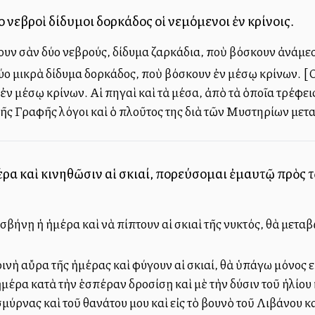
 νεβροὶ δίδυμοι δορκάδος οἱ νεμόμενοι ἐν κρίνοις.
ζουν σὰν δύο νεβρούς, δίδυμα ζαρκάδια, ποὺ βόσκουν ἀνάμεσα
δύο μικρὰ δίδυμα δορκάδος, ποὺ βόσκουν ἐν μέσῳ κρίνων. [Ο
ν μέσῳ κρίνων. Αἱ πηγαὶ καὶ τὰ μέσα, ἀπὸ τὰ ὁποῖα τρέφεις 
τῆς Γραφῆς λόγοι καὶ ὁ πλοῦτος της διὰ τῶν Μυστηρίων μετ
ρα καὶ κινηθῶσιν αἱ σκιαί, πορεύσομαι ἐμαυτῷ πρὸς τ
σβήνῃ ἡ ἡμέρα καὶ νὰ πίπτουν αἱ σκιαὶ τῆς νυκτός, θὰ μεταβ
νὴ αὔρα τῆς ἡμέρας καὶ φύγουν αἱ σκιαί, θὰ ὑπάγω μόνος εἰς
μέρα κατὰ τὴν ἑσπέραν δροσίσῃ καὶ μὲ τὴν δύσιν τοῦ ἡλίου 
 σμύρνας καὶ τοῦ θανάτου μου καὶ εἰς τὸ βουνὸ τοῦ Λιβάνο