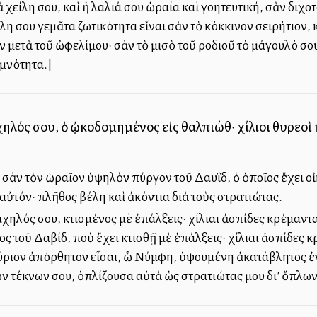
 χείλη σου, καὶ ἡ λαλιά σου ὡραία καὶ γοητευτική, σὰν διχ
η σου γεμᾶτα ζωτικότητα εἶναι σὰν τὸ κόκκινον σειρήτιον, κ
 μετὰ τοῦ ὠφελίμου· σὰν τὸ μισὸ τοῦ ροδιοῦ τὸ μάγουλό σο
εμνότητα.]
ηλός σου, ὁ ᾠκοδομημένος εἰς θαλπιώθ· χίλιοι θυρεοὶ 
 σὰν τὸν ὡραῖον ὑψηλὸν πύργον τοῦ Δαυΐδ, ὁ ὁποῖος ἔχει οἰ
αὐτόν· πλῆθος βέλη καὶ ἀκόντια διὰ τοὺς στρατιώτας.
χηλός σου, κτισμένος μὲ ἐπάλξεις· χίλιαι ἀσπίδες κρέμαντα
 τοῦ Δαβίδ, ποὺ ἔχει κτισθῇ μὲ ἐπάλξεις· χίλιαι ἀσπίδες κρ
ύριον ἀπόρθητον εἶσαι, ὦ Νύμφη, ὑψουμένη ἀκατάβλητος ἐν
ν τέκνων σου, ὁπλίζουσα αὐτὰ ὡς στρατιώτας μου δι’ ὅπλω