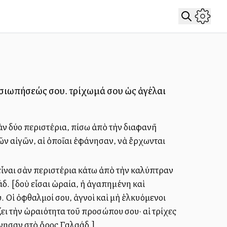
ῆς σιωπήσεώς σου. τρίχωμά σου ὡς ἀγέλαι
σὰν δύο περιστέρια, πίσω ἀπὸ τὴν διαφανῆ
ῶν αἰγῶν, αἱ ὀποῖαι ἐφάνησαν, νὰ ἔρχωνται
 εἶναι σὰν περιστέρια κάτω ἀπὸ τὴν καλύπτραν
δ. [Ἰδοὺ εἶσαι ὡραία, ἡ ἀγαπημένη καὶ
. Οἱ ὀφθαλμοί σου, ἁγνοὶ καὶ μὴ ἑλκυόμενοι
ει τὴν ὡραιότητα τοῦ προσώπου σου· αἱ τρίχες
νησαν στὸ ὄρος Γαλαάδ.]