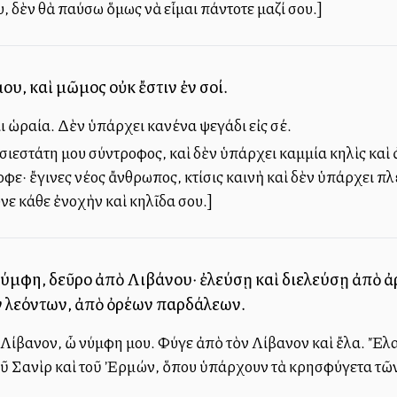
, δὲν θὰ παύσω ὅμως νὰ εἶμαι πάντοτε μαζί σου.]
μου, καὶ μῶμος οὐκ ἔστιν ἐν σοί.
ι ὡραία. Δὲν ὑπάρχει κανένα ψεγάδι εἰς σέ.
σιεστάτη μου σύντροφος, καὶ δὲν ὑπάρχει καμμία κηλὶς καὶ 
φε· ἔγινες νέος ἄνθρωπος, κτίσις καινὴ καὶ δὲν ὑπάρχει πλ
νε κάθε ἐνοχὴν καὶ κηλῖδα σου.]
ύμφη, δεῦρο ἀπὸ Λιβάνου· ἐλεύσῃ καὶ διελεύσῃ ἀπὸ ἀ
 λεόντων, ἀπὸ ὀρέων παρδάλεων.
 Λίβανον, ὦ νύμφη μου. Φύγε ἀπὸ τὸν Λίβανον καὶ ἔλα. Ἔ
οῦ Σανὶρ καὶ τοῦ Ἐρμών, ὅπου ὑπάρχουν τὰ κρησφύγετα τῶν