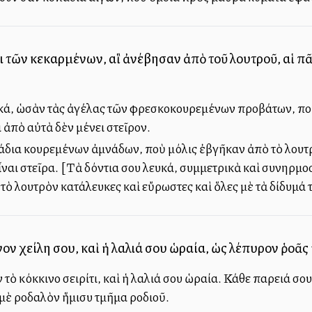
ι τῶν κεκαρμένων, αἳ ἀνέβησαν ἀπὸ τοῦ λουτροῦ, αἱ π
υκά, ὡσὰν τὰς ἀγέλας τῶν φρεσκοκουρεμένων προβάτων, ποὺ
 ἀπὸ αὐτὰ δὲν μένει στεῖρον.
άδια κουρεμένων ἀμνάδων, ποὺ μόλις ἐβγῆκαν ἀπὸ τὸ λουτρόν
ἶναι στεῖρα. [Τὰ δόντια σου λευκά, συμμετρικὰ καὶ συνηρ
ὸ λουτρὸν κατάλευκες καὶ εὔρωστες καὶ ὅλες μὲ τὰ δίδυμά τ
νον χείλη σου, καὶ ἡ λαλιά σου ὡραία, ὡς λέπυρον ῥοᾶ
 τὸ κόκκινο σειρίτι, καὶ ἡ λαλιά σου ὡραία. Κάθε παρειά σ
μὲ ροδαλὸν ἥμισυ τμῆμα ροδιοῦ.