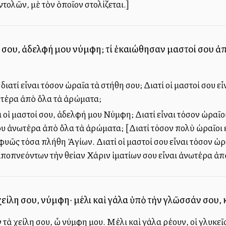
ντολῶν, μὲ τὸν ὁποῖον στολίζεται.]
ί σου, ἀδελφή μου νύμφη; τί ἐκαλλιώθησαν μαστοί σου 
ιατί εἶναι τόσον ὡραῖα τὰ στήθη σου; Διατί οἱ μαστοί σου ε
τέρα ἀπὸ ὅλα τὰ ἀρώματα;
ι οἱ μαστοί σου, ἀδελφή μου Νύμφη; Διατί εἶναι τόσον ὡραῖοι
ου ἀνωτέρα ἀπὸ ὅλα τὰ ἀρώματα; [Διατί τόσον πολὺ ὡραῖοι 
υῶς τόσα πλήθη Ἁγίων. Διατί οἱ μαστοί σου εἶναι τόσον ὡρα
 ἀποπνεόντων τὴν θείαν Χάριν ἱματίων σου εἶναι ἀνωτέρα ἀ
είλη σου, νύμφη· μέλι καὶ γάλα ὑπὸ τὴν γλῶσσάν σου,
τὰ χείλη σου, ὦ νύμφη μου. Μέλι καὶ γάλα ρέουν, οἱ γλυκεῖ