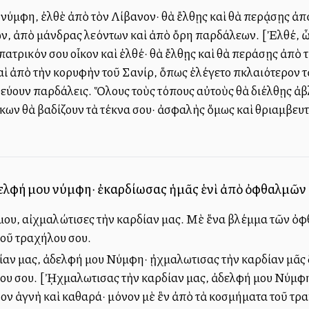
νύμφη, ἐλθὲ ἀπὸ τὸν Λίβανον· θὰ ἔλθῃς καὶ θὰ περᾴσῃς ἀπ
ών, ἀπὸ μάνδρας λεόντων καὶ ἀπὸ ὄρη παρδάλεων. [Ἐλθέ, ὦ
πατρικόν σου οἶκον καὶ ἐλθέ· θὰ ἔλθῃς καὶ θὰ περάσῃς ἀπ
 καὶ ἀπὸ τὴν κορυφὴν τοῦ Σανίρ, ὅπως ἐλέγετο πκλαιότερο
εύουν παρδάλεις. Ὅλους τοὺς τόπους αὐτοὺς θὰ διέλθῃς ἀβλ
ων θὰ βαδίζουν τὰ τέκνα σου· ἀσφαλὴς ὅμως καὶ θριαμβευτι
ελφή μου νύμφη· ἐκαρδίωσας ἡμᾶς ἑνὶ ἀπὸ ὀφθαλμῶν σ
μου, αἰχμαλώτισες τὴν καρδίαν μας. Μὲ ἕνα βλέμμα τῶν ὀφ
τοῦ τραχήλου σου.
ν μας, ἀδελφή μου Νύμφη· ᾐχμαλωτισας τὴν καρδίαν μᾶς δι
ου σου. [ᾘχμαλωτισας τὴν καρδίαν μας, ἀδελφή μου Νύμφη
όσον ἁγνὴ καὶ καθαρά· μόνον μὲ ἓν ἀπὸ τὰ κοσμήματα τοῦ τρ