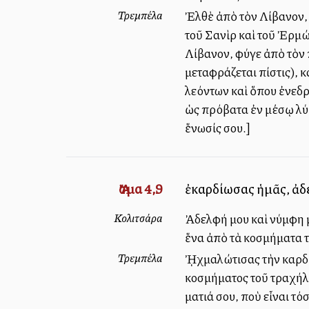
Τρεμπέλα
Ἐλθὲ ἀπὸ τὸν Λίβανον, 
τοῦ Σανὶρ καὶ τοῦ Ἐρμ
Λίβανον, φύγε ἀπὸ τὸν 
μεταφράζεται πίστις),
λεόντων καὶ ὅπου ἐνεδρ
ὡς πρόβατα ἐν μέσῳ λύκ
ἕνωσίς σου.]
Ἄσμα 4,9
ἐκαρδίωσας ἡμᾶς, ἀδ
Κολιτσάρα
Ἀδελφή μου καὶ νύμφη 
ἕνα ἀπὸ τὰ κοσμήματα 
Τρεμπέλα
ᾘχμαλώτισας τὴν καρδία
κοσμήματος τοῦ τραχήλ
ματιά σου, ποὺ εἶναι τ