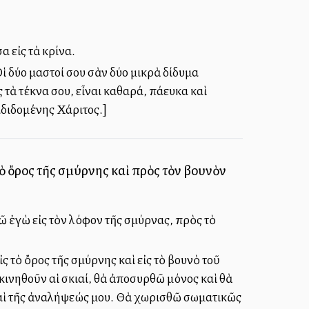
 εἰς τὰ κρίνα.
ἱ δύο μαστοί σου σὰν δύο μικρὰ δίδυμα
τὰ τέκνα σου, εἶναι καθαρά, πάλλευκα καὶ
αδιδομένης Χάριτος.]
ὸ ὄρος τῆς σμύρνης καὶ πρὸς τὸν βουνὸν
ῶ ἐγὼ εἰς τὸν λόφον τῆς σμύρνας, πρὸς τὸ
 τὸ ὄρος τῆς σμύρνης καὶ εἰς τὸ βουνὸ τοῦ
κινηθοῦν αἱ σκιαί, θὰ ἀποσυρθῶ μόνος καὶ θὰ
υ καὶ τῆς ἀναλήψεώς μου. Θὰ χωρισθῶ σωματικῶς