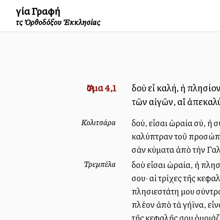
Ἁγία Γραφή
τῆς Ὀρθοδόξου Ἐκκλησίας
Ἄσμα 4,1
Ἰδοὺ εἶ καλή, ἡ πλησί
τῶν αἰγῶν, αἳ ἀπεκα
Κολιτσάρα
Ἰδού, εἶσαι ὡραία σύ, ἡ
καλύπτραν τοῦ προσώπου
σὰν κύματα ἀπὸ τὴν Γα
Τρεμπέλα
Ἰδοὺ εἶσαι ὡραία, ἡ πλη
σου· αἱ τρίχες τῆς κεφ
πλησιεστάτη μου σύντρο
πλέον ἀπὸ τὰ γήϊνα, εἶ
τῆς κεφαλῆς σου ὁμοιά