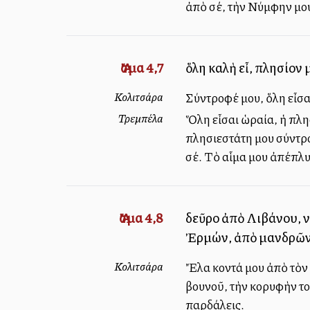
ἀπὸ σέ, τὴν Νύμφην μου
Ἄσμα 4,7
ὅλη καλὴ εἶ, πλησίον 
Κολιτσάρα
Σύντροφέ μου, ὅλη εἶσα
Τρεμπέλα
Ὅλη εἶσαι ὡραία, ἡ πλη
πλησιεστάτη μου σύντρο
σέ. Τὸ αἷμα μου ἀπέπλυ
Ἄσμα 4,8
δεῦρο ἀπὸ Λιβάνου, ν
Ἐρμών, ἀπὸ μανδρῶν
Κολιτσάρα
Ἔλα κοντά μου ἀπὸ τὸν
βουνοῦ, τὴν κορυφὴν τ
παρδάλεις.