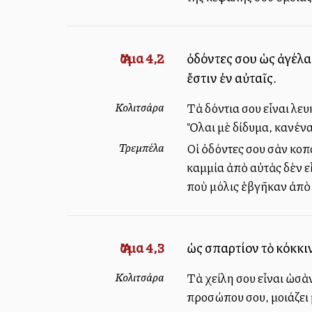
Ἄσμα 4,2
ὀδόντες σου ὡς ἀγέλα
ἔστιν ἐν αὐταῖς.
Κολιτσάρα
Τὰ δόντια σου εἶναι λε
Ὅλαι μὲ δίδυμα, κανένα
Τρεμπέλα
Οἱ ὀδόντες σου σὰν κοπ
καμμία ἀπὸ αὐτὰς δὲν ε
ποὺ μόλις ἐβγῆκαν ἀπὸ τ
Ἄσμα 4,3
ὡς σπαρτίον τὸ κόκκι
Κολιτσάρα
Τὰ χείλη σου εἶναι ὡσὰν
προσώπου σου, μοιάζει 