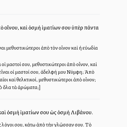
ἀπὸ οἴνου, καὶ ὀσμὴ ἱματίων σου ὑπὲρ πάντα
ἶναι μεθυστικώτεροι ἀπὸ τὸν οἶνον καὶ ἡ εὐωδία
 οἱ μαστοί σου, μεθυστικώτεροι ἀπὸ οἶνον, καὶ
εἶναι οἱ μαστοί σου, ἀδελφή μου Νύμφη; Ἀπὸ
ῖοι καὶ θελκτικοί, μεθυστικώτεροι ἀπὸ οἶνον;
πὸ ὅλα τὰ ἀρώματα;]
 καὶ ὀσμὴ ἱματίων σου ὡς ὀσμὴ Λιβάνου.
ς λόγοι σου, κάτω ἀπὸ τὴν γλῶσσαν σου. Τὸ