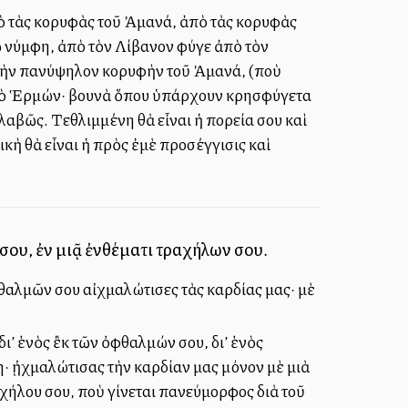
ὸ τὰς κορυφὰς τοῦ Ἀμανά, ἀπὸ τὰς κορυφὰς
 νύμφη, ἀπὸ τὸν Λίβανον φύγε ἀπὸ τὸν
ὸ τὴν πανύψηλον κορυφὴν τοῦ Ἀμανά, (ποὺ
ν τὸ Ἑρμών· βουνὰ ὅπου ὑπάρχουν κρησφύγετα
αβῶς. Τεθλιμμένη θὰ εἶναι ἡ πορεία σου καὶ
κὴ θὰ εἶναι ἡ πρὸς ἐμὲ προσέγγισις καὶ
ου, ἐν μιᾷ ἐνθέματι τραχήλων σου.
θαλμῶν σου αἰχμαλώτισες τὰς καρδίας μας· μὲ
’ ἑνὸς ἒκ τῶν ὀφθαλμών σου, δι’ ἑνὸς
· ᾐχμαλώτισας τὴν καρδίαν μας μόνον μὲ μιὰ
αχήλου σου, ποὺ γίνεται πανεύμορφος διὰ τοῦ