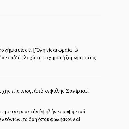
ἀσχήμια εἰς σέ. [Ὅλη εἶσαι ὡραία, ὦ
έον οὐδ’ ἡ ἐλαχίστη ἀσχημία ἢ ζαρωματιὰ εἰς
ρχῆς πίστεως, ἀπὸ κεφαλῆς Σανὶρ καὶ
λα προσπέρασε τὴν ὑψηλὴν κορυφὴν τοῦ
 λεόντων, τὸ ὄρη ὅπου φωληάζουν αἱ