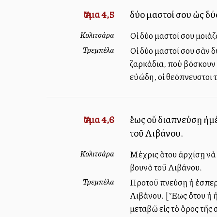
Ἄσμα 4,5
δύο μαστοί σου ὡς δύο
Κολιτσάρα
Οἱ δύο μαστοί σου μοιά
Τρεμπέλα
Οἱ δύο μαστοί σου σὰν 
ζαρκάδια, ποὺ βόσκουν ἐ
εὐώδη, οἱ θεόπνευστοι 
Ἄσμα 4,6
ἕως οὗ διαπνεύσῃ ἡμέ
τοῦ Λιβάνου.
Κολιτσάρα
Μέχρις ὅτου ἀρχίσῃ νὰ 
βουνὸ τοῦ Λιβάνου.
Τρεμπέλα
Προτοῦ πνεύσῃ ἡ ἑσπερι
Λιβάνου. [Ἕως ὅτου ἡ ἡ
μεταβῶ εἰς τὸ ὄρος τῆς