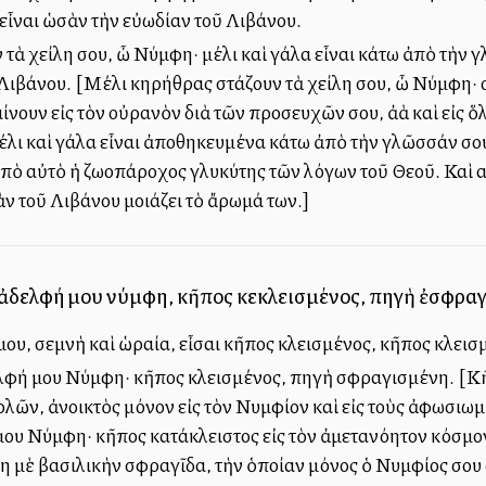
εἶναι ὡσὰν τὴν εὐωδίαν τοῦ Λιβάνου.
τὰ χείλη σου, ὦ Νύμφη· μέλι καὶ γάλα εἶναι κάτω ἀπὸ τὴν 
Λιβάνου. [Μέλι κηρήθρας στάζουν τὰ χείλη σου, ὦ Νύμφη· οἱ
νουν εἰς τὸν οὐρανὸν διὰ τῶν προσευχῶν σου, ἀλλὰ καὶ εἰς
έλι καὶ γάλα εἶναι ἀποθηκευμένα κάτω ἀπὸ τὴν γλῶσσάν σου
τε ἀπὸ αὐτὸ ἡ ζωοπάροχος γλυκύτης τῶν λόγων τοῦ Θεοῦ. Καὶ
ὰν τοῦ Λιβάνου μοιάζει τὸ ἄρωμά των.]
 ἀδελφή μου νύμφη, κῆπος κεκλεισμένος, πηγὴ ἐσφρα
ου, σεμνὴ καὶ ὡραία, εἶσαι κῆπος κλεισμένος, κῆπος κλει
λφή μου Νύμφη· κῆπος κλεισμένος, πηγὴ σφραγισμένη. [Κῆ
λῶν, ἀνοικτὸς μόνον εἰς τὸν Νυμφίον καὶ εἰς τοὺς ἀφωσιωμ
μου Νύμφη· κῆπος κατάκλειστος εἰς τὸν ἀμετανόητον κόσμον
μὲ βασιλικὴν σφραγῖδα, τὴν ὁποίαν μόνος ὁ Νυμφίος σου δ