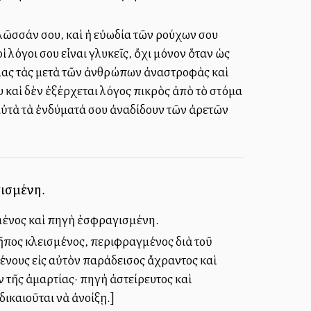
γλῶσσάν σου, καὶ ἡ εὐωδία τῶν ρούχων σου
 λόγοι σου εἶναι γλυκεῖς, ὄχι μόνον ὅταν ὡς
 ὅλας τὰς μετὰ τῶν ἀνθρώπων ἀναστροφὰς καὶ
 καὶ δὲν ἐξέρχεται λόγος πικρὸς ἀπὸ τὸ στόμα
 αὐτὰ τὰ ἐνδύματά σου ἀναδίδουν τῶν ἀρετῶν
γισμένη.
σμένος καὶ πηγὴ ἐσφραγισμένη.
πος κλεισμένος, περιφραγμένος διὰ τοῦ
ένους εἰς αὐτὸν παράδεισος ἄχραντος καὶ
 τῆς ἁμαρτίας· πηγὴ ἀστείρευτος καὶ
ικαιοῦται νὰ ἀνοίξῃ.]