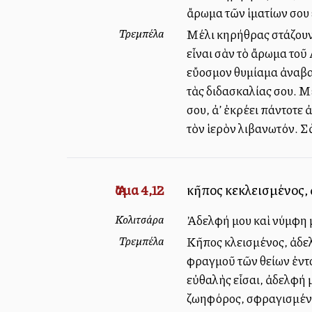
ἄρωμα τῶν ἱματίων σου 
Τρεμπέλα
Μέλι κηρήθρας στάζουν 
εἶναι σὰν τὸ ἄρωμα τοῦ 
εὔοσμον θυμίαμα ἀναβαί
τὰς διδασκαλίας σου. Μ
σου, ἀλλ’ ἐκρέει πάντο
τὸν ἱερὸν λιβανωτόν. Σ
Ἄσμα 4,12
κῆπος κεκλεισμένος,
Κολιτσάρα
Ἀδελφή μου καὶ νύμφη μ
Τρεμπέλα
Κῆπος κλεισμένος, ἀδε
φραγμοῦ τῶν θείων ἐντο
εὐθαλὴς εἶσαι, ἀδελφή 
ζωηφόρος, σφραγισμένη 