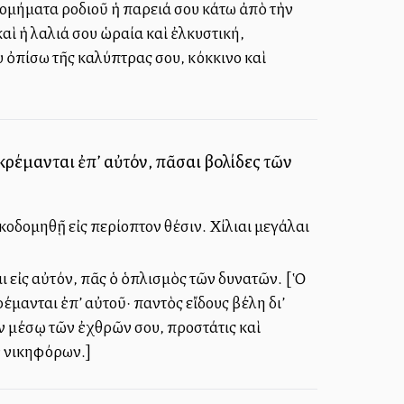
οτομήματα ροδιοῦ ἡ παρειά σου κάτω ἀπὸ τὴν
αὶ ἡ λαλιά σου ὡραία καὶ ἐλκυστική,
υ ὀπίσω τῆς καλύπτρας σου, κόκκινο καὶ
κρέμανται ἐπ’ αὐτόν, πᾶσαι βολίδες τῶν
κοδομηθῇ εἰς περίοπτον θέσιν. Χίλιαι μεγάλαι
ι εἰς αὐτόν, πᾶς ὁ ὁπλισμὸς τῶν δυνατῶν. [Ὁ
έμανται ἐπ’ αὐτοῦ· παντὸς εἴδους βέλη δι’
 μέσῳ τῶν ἐχθρῶν σου, προστάτις καὶ
ν νικηφόρων.]