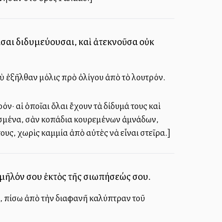
ᾶσαι διδυμεύουσαι, καὶ ἀτεκνοῦσα οὐκ
 ἐξῆλθαν μόλις πρὸ ὀλίγου ἀπὸ τὸ λουτρόν.
· αἱ ὁποῖαι ὅλαι ἔχουν τὰ δίδυμά τους καὶ
μοσμένα, σὰν κοπάδια κουρεμένων ἀμνάδων,
ους, χωρὶς καμμία ἀπὸ αὐτὲς νὰ εἶναι στεῖρα.]
ς μῆλόν σου ἐκτὸς τῆς σιωπήσεώς σου.
ου, πίσω ἀπὸ τὴν διαφανῆ καλύπτραν τοῦ