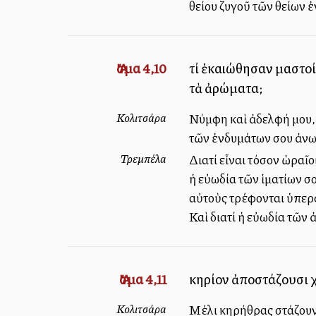
θείου ζυγοῦ τῶν θείων ἐ
Ἄσμα 4,10
τί ἐκαλλιώθησαν μαστο
τὰ ἀρώματα;
Κολιτσάρα
Νύμφη καὶ ἀδελφή μου, δ
τῶν ἐνδυμάτων σου ἀνω
Τρεμπέλα
Διατί εἶναι τόσον ὡραῖο
ἡ εὐωδία τῶν ἱματίων σ
αὐτοὺς τρέφονται ὑπερφ
Καὶ διατί ἡ εὐωδία τῶν
Ἄσμα 4,11
κηρίον ἀποστάζουσι χ
Κολιτσάρα
Μέλι κηρήθρας στάζουν 