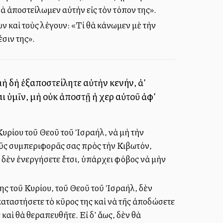
 ἀποστείλωμεν αὐτὴν εἰς τὸν τόπον της».
των καὶ τοὺς λέγουν: «Τί θὰ κάνωμεν μὲ τὴν
σιν της».
ὴ δὴ ἐξαποστείλητε αὐτὴν κενήν, ἀλλ’
ι ὑμῖν, μὴ οὐκ ἀποστῇ ἡ χεὶρ αὐτοῦ ἀφ’
 Κυρίου τοῦ Θεοῦ τοῦ Ἰσραήλ, νὰ μὴ τὴν
ποῦς συμπεριφορᾶς σας πρὸς τὴν Κιβωτόν,
δὲν ἐνεργήσετε ἔτσι, ὑπάρχει φόβος νὰ μὴν
ης τοῦ Κυρίου, τοῦ Θεοῦ τοῦ Ἰσραήλ, δὲν
καταστήσετε τὸ κῦρος της καὶ νὰ τῆς ἀποδώσετε
αὶ θὰ θεραπευθῆτε. Εἰ δ’ ἄλλως, δὲν θὰ