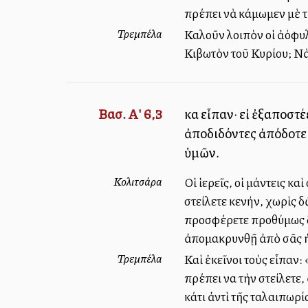
πρέπει νὰ κάμωμεν μὲ τ
Τρεμπέλα
Καλοῦν λοιπὸν οἱ ἀλλόφυ
Κιβωτὸν τοῦ Κυρίου; Νὰ
Βασ. Α' 6,3
καὶ εἶπαν· εἰ ἐξαποστ
ἀποδιδόντες ἀπόδοτε α
ὑμῶν.
Κολιτσάρα
Οἱ ἱερεῖς, οἱ μάντεις κ
στείλετε κενήν, χωρὶς 
προσφέρετε προθύμως δῶ
ἀπομακρυνθῇ ἀπὸ σᾶς ἡ 
Τρεμπέλα
Καὶ ἐκεῖνοι τοὺς εἶπαν
πρέπει να τὴν στείλετε
κάτι ἀντὶ τῆς ταλαιπωρί