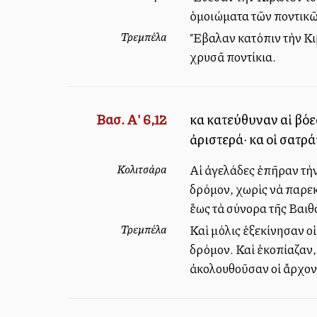
ὁμοιώματα τῶν ποντικῶ
Τρεμπέλα
Ἔβαλαν κατόπιν τὴν Κιβ
χρυσᾶ ποντίκια.
Βασ. Α' 6,12
καὶ κατεύθυναν αἱ βόε
ἀριστερά· καὶ οἱ σατ
Κολιτσάρα
Αἱ ἀγελάδες ἐπῆραν τὴν
δρόμον, χωρὶς νὰ παρεκ
ἕως τὰ σύνορα τῆς Βαιθ
Τρεμπέλα
Καὶ μόλις ἐξεκίνησαν ο
δρόμον. Καὶ ἐκοπίαζαν,
ἀκολουθοῦσαν οἱ ἄρχοντ