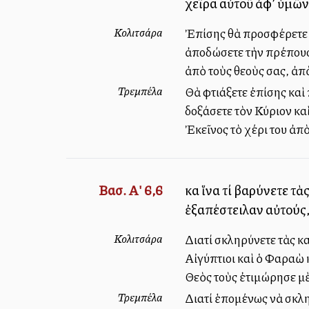
χεῖρα αὐτοῦ ἀφ’ ὑμῶν 
Κολιτσάρα
Ἐπίσης θὰ προσφέρετε 
ἀποδώσετε τὴν πρέπουσα
ἀπὸ τοὺς θεοὺς σας, ἀπ
Τρεμπέλα
Θὰ φτιάξετε ἐπίσης καὶ
δοξάσετε τὸν Κύριον καὶ
Ἐκεῖνος τὸ χέρι του ἀπ
Βασ. Α' 6,6
καὶ ἵνα τί βαρύνετε τ
ἐξαπέστειλαν αὐτούς,
Κολιτσάρα
Διατί σκληρύνετε τὰς κα
Αἰγύπτιοι καὶ ὁ Φαραὼ 
Θεὸς τοὺς ἐτιμώρησε μ
Τρεμπέλα
Διατί ἑπομένως νὰ σκλη