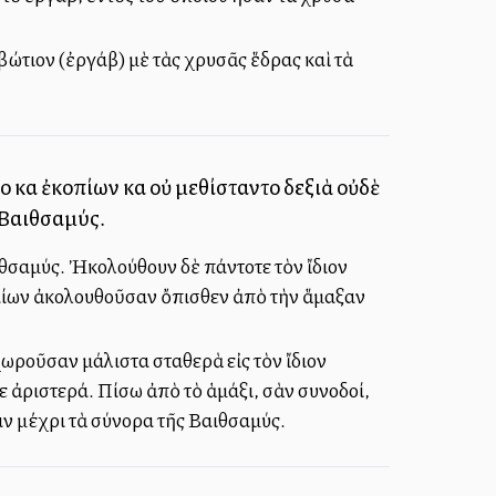
βώτιον (ἐργάβ) μὲ τὰς χρυσᾶς ἕδρας καὶ τὰ
ο καὶ ἐκοπίων καὶ οὐ μεθίσταντο δεξιὰ οὐδὲ
 Βαιθσαμύς.
ιθσαμύς. Ἠκολούθουν δὲ πάντοτε τὸν ἴδιον
ταίων ἀκολουθοῦσαν ὄπισθεν ἀπὸ τὴν ἅμαξαν
ωροῦσαν μάλιστα σταθερὰ εἰς τὸν ἴδιον
ε ἀριστερά. Πίσω ἀπὸ τὸ ἁμάξι, σὰν συνοδοί,
ν μέχρι τὰ σύνορα τῆς Βαιθσαμύς.