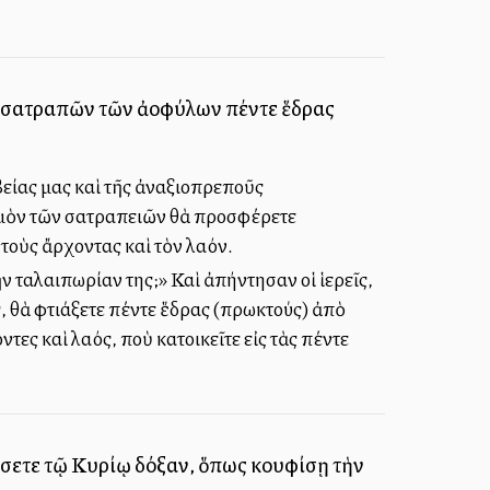
ῶν σατραπῶν τῶν ἀλλοφύλων πέντε ἕδρας
είας μας καὶ τῆς ἀναξιοπρεποῦς
θμὸν τῶν σατραπειῶν θὰ προσφέρετε
τοὺς ἄρχοντας καὶ τὸν λαόν.
ν ταλαιπωρίαν της;» Καὶ ἀπήντησαν οἱ ἱερεῖς,
ας, θὰ φτιάξετε πέντε ἕδρας (πρωκτούς) ἀπὸ
ντες καὶ λαός, ποὺ κατοικεῖτε εἰς τὰς πέντε
ώσετε τῷ Κυρίῳ δόξαν, ὅπως κουφίσῃ τὴν