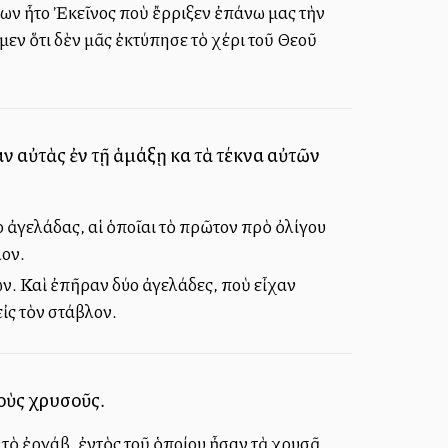
ίων ἦτο Ἐκεῖνος ποὺ ἔρριξεν ἐπάνω μας τὴν
εν ὅτι δὲν μᾶς ἐκτύπησε τὸ χέρι τοῦ Θεοῦ
αν αὐτὰς ἐν τῇ ἁμάξῃ καὶ τὰ τέκνα αὐτῶν
ο ἀγελάδας, αἱ ὁποῖαι τὸ πρῶτον πρὸ ὀλίγου
λον.
 των. Καὶ ἐπῆραν δύο ἀγελάδες, ποὺ εἶχαν
εἰς τὸν στάβλον.
τοὺς χρυσοῦς.
 τὸ ἐργάβ, ἐντὸς τοῦ ὁποίου ἦσαν τὰ χρυσᾶ