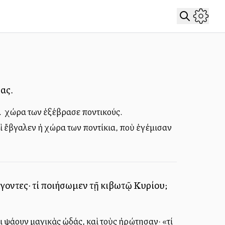
ύας.
. Ἡ χώρα των ἐξέβρασε ποντικούς.
αὶ ἔβγαλεν ἡ χώρα των ποντίκια, ποὺ ἐγέμισαν
 λέγοντες· τί ποιήσωμεν τῇ κιβωτῷ Κυρίου;
ι ψάλλουν μαγικὰς ὠδάς, καὶ τοὺς ἠρώτησαν· «τί