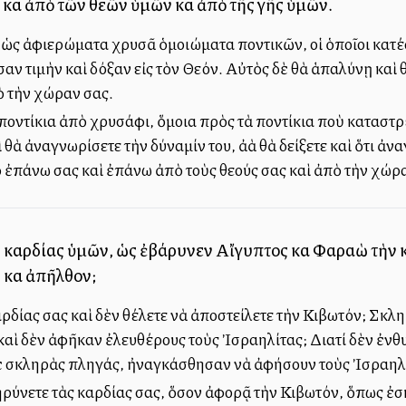
καὶ ἀπὸ τῶν θεῶν ὑμῶν καὶ ἀπὸ τῆς γῆς ὑμῶν.
ὡς ἀφιερώματα χρυσᾶ ὁμοιώματα ποντικῶν, οἱ ὁποῖοι κατέσ
ν τιμὴν καὶ δόξαν εἰς τὸν Θεόν. Αὐτὸς δὲ θὰ ἁπαλύνῃ καὶ 
ὸ τὴν χώραν σας.
 ποντίκια ἀπὸ χρυσάφι, ὅμοια πρὸς τὰ ποντίκια ποὺ κατασ
 θὰ ἀναγνωρίσετε τὴν δύναμίν του, ἀλλὰ θὰ δείξετε καὶ ὅτι 
ὸ ἐπάνω σας καὶ ἐπάνω ἀπὸ τοὺς θεούς σας καὶ ἀπὸ τὴν χώρ
ὰς καρδίας ὑμῶν, ὡς ἐβάρυνεν Αἴγυπτος καὶ Φαραὼ τὴν κ
 καὶ ἀπῆλθον;
ρδίας σας καὶ δὲν θέλετε νὰ ἀποστείλετε τὴν Κιβωτόν; Σκληρύ
καὶ δὲν ἀφῆκαν ἐλευθέρους τοὺς Ἰσραηλίτας; Διατί δὲν ἐνθυ
ὲ σκληρὰς πληγάς, ἠναγκάσθησαν νὰ ἀφήσουν τοὺς Ἰσραηλί
ρύνετε τὰς καρδίας σας, ὅσον ἀφορᾷ τὴν Κιβωτόν, ὅπως ἐσκλή