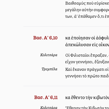
Βαιθσαμὺς ποὺ εὑρίσκετ
μεγάλην αὐτὴν συμφοράν
των, ἀλλ’ ἐπάθαμεν ὅ,τι
Βασ. Α' 6,10
καὶ ἐποίησαν οἱ ἀλλόφ
ἀπεκώλυσαν εἰς οἶκο
Κολιτσάρα
Οἱ Φιλισταῖοι ἔπραξαν, 
εἶχον γεννήσει, ἔζευξαν
Τρεμπέλα
Καὶ ἔκαναν πράγματι οἱ Φ
γεννήσει τὸ πρῶτο παιδί 
Βασ. Α' 6,11
καὶ ἔθεντο τὴν κιβωτὸ
Κολιτσάρα
Ἔθεσαν τὴν Κιβωτὸν τοῦ