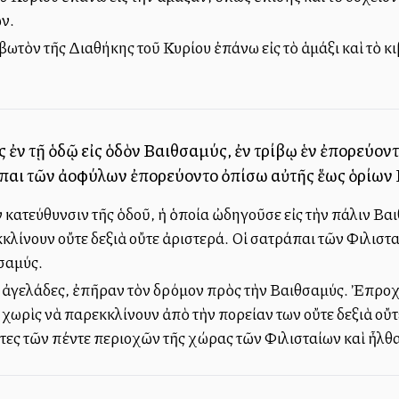
ν.
ωτὸν τῆς Διαθήκης τοῦ Κυρίου ἐπάνω εἰς τὸ ἁμάξι καὶ τὸ κι
ς ἐν τῇ ὁδῷ εἰς ὁδὸν Βαιθσαμύς, ἐν τρίβῳ ἑνὶ ἐπορεύοντ
ράπαι τῶν ἀλλοφύλων ἐπορεύοντο ὀπίσω αὐτῆς ἕως ὁρίων
 κατεύθυνσιν τῆς ὁδοῦ, ἡ ὁποία ὠδηγοῦσε εἰς τὴν πάλιν Βα
κλίνουν οὔτε δεξιὰ οὔτε ἀριστερά. Οἱ σατράπαι τῶν Φιλισ
σαμύς.
ἱ ἀγελάδες, ἐπῆραν τὸν δρόμον πρὸς τὴν Βαιθσαμύς. Ἐπροχ
 χωρὶς νὰ παρεκκλίνουν ἀπὸ τὴν πορείαν των οὔτε δεξιὰ οὔτ
ες τῶν πέντε περιοχῶν τῆς χώρας τῶν Φιλισταίων καὶ ἦλθα