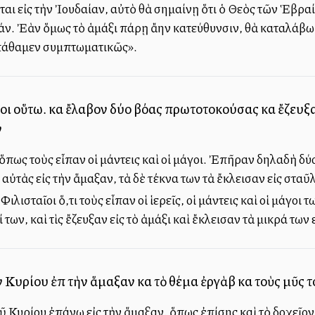
αι εἰς τὴν Ἰουδαίαν, αὐτὸ θὰ σημαίνῃ ὅτι ὁ Θεὸς τῶν Ἑβρα
. Ἐὰν ὅμως τὸ ἁμάξι πάρῃ ἄλλην κατεύθυνσιν, θὰ καταλάβωμ
 ἐπάθαμεν συμπτωματικῶς».
υλοι οὕτω. καὶ ἔλαβον δύο βόας πρωτοτοκούσας καὶ ἔζευξ
ν
ὅπως τοὺς εἶπαν οἱ μάντεις καὶ οἱ μάγοι. Ἐπῆραν δηλαδὴ δύ
 αὐτὰς εἰς τὴν ἅμαξαν, τὰ δὲ τέκνα των τὰ ἔκλεισαν εἰς σταῦ
ιλισταῖοι ὅ,τι τοὺς εἶπαν οἱ ἱερεῖς, οἱ μάντεις καὶ οἱ μάγοι
των, καὶ τὶς ἔζευξαν εἰς τὸ ἁμάξι καὶ ἔκλεισαν τὰ μικρά των 
ν Κυρίου ἐπὶ τὴν ἅμαξαν καὶ τὸ θέμα ἐργὰβ καὶ τοὺς μῦς 
 Κυρίου ἐπάνω εἰς τὴν ἅμαξαν, ὅπως ἐπίσης καὶ τὸ δοχεῖον