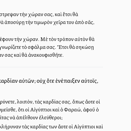
τρεψαν τὴν χώραν σας, καὶ ἔτσι θὰ
θὰ ἀποσύρῃ τὴν τιμωρὸν χεῖρα του ἀπὸ σᾶς,
τρέφουν τὴν χώραν. Μὲ τὸν τρόπον αὐτὸν θὰ
ἀναγνωρίζετε τὸ σφάλμα σας. Ἔτσι θὰ σηκώσῃ
αν σας καὶ θὰ ἀνακουφισθῆτε.
αρδίαν αὐτῶν; οὐχὶ ὅτε ἐνέπαιξεν αὐτοῖς,
νετε, λοιπόν, τὰς καρδίας σας, ὅπως ἄλλοτε οἱ
μεῖσθε, ὅτι οἱ Αἰγύπτιοι καὶ ὁ Φαραώ, ἀφοῦ ὁ
τας νὰ ἀπέλθουν ἐλεύθεροι;
ρυναν τὰς καρδίας των ἄλλοτε οἱ Αἰγύπτιοι καὶ