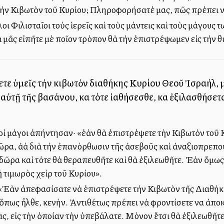
ὴν Κιβωτὸν τοῦ Κυρίου; Πληροφορήσατέ μας, πῶς πρέπει νὰ
λοι Φιλισταῖοι τοὺς ἱερεῖς καὶ τοὺς μάντεις καὶ τοὺς μάγους 
 μᾶς εἰπῆτε μὲ ποῖον τρόπον θὰ τὴν ἐπιστρέψωμεν εἰς τὴν θέ
έλλετε ὑμεῖς τὴν κιβωτὸν διαθήκης Κυρίου Θεοῦ Ἰσραήλ, μ
ὐτῇ τῆς βασάνου, καὶ τότε ἰαθήσεσθε, καὶ ἐξιλασθήσετα
αὶ οἱ μάγοι ἀπήντησαν· «ἐὰν θὰ ἐπιστρέψετε τὴν Κιβωτὸν τοῦ
δῶρα, ἀλλὰ διὰ τὴν ἐπανόρθωσιν τῆς ἀσεβοῦς καὶ ἀναξιοπρε
ρα καὶ τότε θὰ θεραπευθῆτε καὶ θὰ ἐξιλεωθῆτε. Ἐὰν ὅμως 
τιμωρὸς χεὶρ τοῦ Κυρίου».
: «Ἐὰν ἀπεφασίσατε νὰ ἐπιστρέψετε τὴν Κιβωτὸν τῆς Διαθήκ
, ὅπως ἦλθε, κενήν. Ἀντιθέτως πρέπει νὰ φροντίσετε να ἀπο
ας, εἰς τὴν ὁποίαν τὴν ὑπεβάλατε. Μόνον ἔτσι θὰ ἐξιλεωθῆτε κ