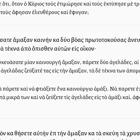
τι, ὅταν ὁ Κύριος τοὺς ἐτιμώρησε καὶ τοὺς ἐκτύπησε μὲ τρό
 τοὺς ἄφησαν ἐλευθέρους καὶ ἔφυγαν;
ιήσατε ἅμαξαν καινὴν καὶ δύο βόας πρωτοτοκούσας ἄνευ 
ὰ τέκνα ἀπὸ ὄπισθεν αὐτῶν εἰς οἶκον·
κευάσατε μίαν καινουργῆ ἅμαξαν, πάρετε δύο ἀγελάδες, αἱ ὁ
 ἀγελάδας ζεύξατέ τας εἰς τὴν ἅμαξαν, τὰ δὲ τέκνα των ἀπομ
πάρετε καὶ νὰ φτιάξετε ἕνα καινούργιο ἁμάξι. Νὰ παρετε ἐ
τὰ μικρά των καὶ νὰ ζεύξετε τὶς ἀγελάδες εἰς τὸ ἁμάξι καί, 
ὸν καὶ θήσετε αὐτὴν ἐπὶ τὴν ἅμαξαν καὶ τὰ σκεύη τὰ χρ