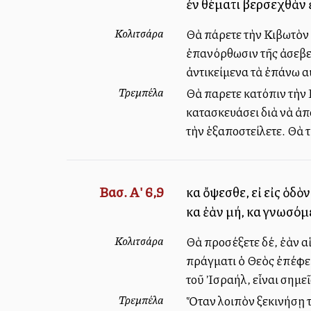
ἐν θέματι βερσεχθὰν ἐ
Κολιτσάρα
Θὰ πάρετε τὴν Κιβωτὸν 
ἐπανόρθωσιν τῆς ἀσεβεί
ἀντικείμενα τὰ ἐπάνω α
Τρεμπέλα
Θὰ παρετε κατόπιν τὴν Κ
κατασκευάσει διὰ νὰ ἀπο
τὴν ἑξαποστείλετε. Θὰ 
Βασ. Α' 6,9
καὶ ὄψεσθε, εἰ εἰς ὁ
καὶ ἐὰν μή, καὶ γνωσό
Κολιτσάρα
Θὰ προσέξετε δέ, ἐὰν α
πράγματι ὁ Θεὸς ἐπέφε
τοῦ Ἰσραήλ, εἶναι σημεῖ
Τρεμπέλα
Ὅταν λοιπὸν ξεκινήσῃ τ