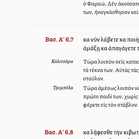
ὁ Φαραώ; Δὲν ἀκούσατε ὅ
των, ἠναγκάσθησαν καὶ
Βασ. Α' 6,7
καὶ νῦν λάβετε καὶ πο
ἁμάξῃ καὶ ἀπαγάγετε τ
Κολιτσάρα
Τώρα λοιπὸν σεῖς κατασ
τὰ τέκνα των. Αὐτὰς τὰς
σταῦλον.
Τρεμπέλα
Τώρα ἀμέσως λοιπὸν νὰ 
πρῶτο παιδί των, χωρὶς 
φέρετε εἰς τὸν στάβλον.
Βασ. Α' 6,8
καὶ λήψεσθε τὴν κιβωτ