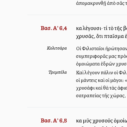
ἀπομακρυνθῇ ἀπὸ σᾶς τὸ
Βασ. Α' 6,4
καὶ λέγουσι· τί τὸ τῆ
χρυσᾶς, ὅτι πταῖσμα ἐ
Κολιτσάρα
Οἱ Φιλισταῖοι ἠρώτησαν
συμπεριφορᾶς μας πρὸς
ὁμοιώματα ἑδρῶν χρυσῶν
Τρεμπέλα
Καὶ λέγουν πάλιν οἱ Φι
οἱ μάντεις καὶ οἱ μάγοι
χρυσάφι καὶ θὰ τὰς ἀφιε
σατραπείας τῆς χώρας, 
Βασ. Α' 6,5
καὶ μῦς χρυσοῦς ὁμοί