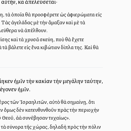
 αὐτήν, καὶ ἀπελεύσεται·
ύη, τὰ ὁποῖα θὰ προσφέρετε ὡς ἀφιερώματα εἰς
 Τὰς ἀγελάδας μὲ τὴν ἅμαξαν καὶ μὲ τὰ
ἐλεύθερα νὰ ἀπέλθουν.
ίσης καὶ τὰ χρυσᾶ σκεύη, ποὺ θὰ ἔχετε
τὰ βάλετε εἰς ἕνα κιβώτιον δίπλα της. Καὶ θὰ
ίηκεν ἡμῖν τὴν κακίαν τὴν μεγάλην ταύτην,
γέγονεν ἡμῖν.
έρος τῶν Ἰσραηλιτῶν, αὐτὸ θὰ σημαίνῃ, ὅτι
ὰν ὅμως δὲν κατευθυνθοῦν πρὰς τὴν περιοχὴν
 Θεοῦ, ἀλλὰ συνέβησαν τυχαίως».
ς τὰ σύνορα τῆς χώρας, δηλαδὴ πρὸς τὴν πόλιν