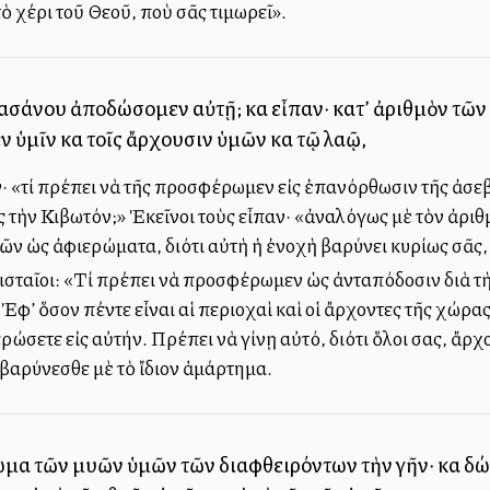
 χέρι τοῦ Θεοῦ, ποὺ σᾶς τιμωρεῖ».
ς βασάνου ἀποδώσομεν αὐτῇ; καὶ εἶπαν· κατ’ ἀριθμὸν τ
ν ὑμῖν καὶ τοῖς ἄρχουσιν ὑμῶν καὶ τῷ λαῷ,
· «τί πρέπει νὰ τῆς προσφέρωμεν εἰς ἐπανόρθωσιν τῆς ἀσεβ
 τὴν Κιβωτόν;» Ἐκεῖνοι τοὺς εἶπαν· «ἀναλόγως μὲ τὸν ἀρι
 ὡς ἀφιερώματα, διότι αὐτὴ ἡ ἐνοχὴ βαρύνει κυρίως σᾶς, 
λισταῖοι: «Τί πρέπει νὰ προσφέρωμεν ὡς ἀνταπόδοσιν διὰ τὴ
: «Ἐφ’ ὅσον πέντε εἶναι αἱ περιοχαὶ καὶ οἱ ἄρχοντες τῆς χώρ
ρώσετε εἰς αὐτήν. Πρέπει νὰ γίνῃ αὐτό, διότι ὅλοι σας, ἄρχο
βαρύνεσθε μὲ τὸ ἴδιον ἁμάρτημα.
ωμα τῶν μυῶν ὑμῶν τῶν διαφθειρόντων τὴν γῆν· καὶ δ