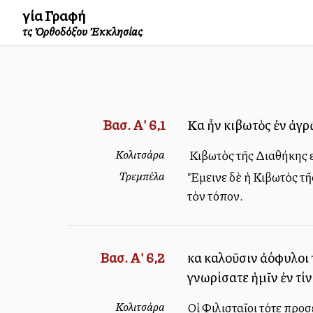
Ἁγία Γραφή
τῆς Ὀρθοδόξου Ἐκκλησίας
Βασ. Α' 6,1
Καὶ ἦν κιβωτὸς ἐν ἀγρ
Κολιτσάρα
Ἡ Κιβωτὸς τῆς Διαθήκης 
Τρεμπέλα
Ἔμεινε δὲ ἡ Κιβωτὸς τῆ
τὸν τόπον.
Βασ. Α' 6,2
καὶ καλοῦσιν ἀλλόφυλο
γνωρίσατε ἡμῖν ἐν τίν
Κολιτσάρα
Οἱ Φιλισταῖοι τότε προσ