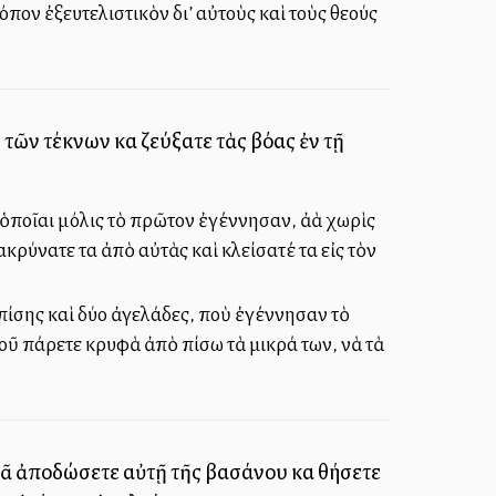
πον ἐξευτελιστικὸν δι’ αὐτοὺς καὶ τοὺς θεούς
τῶν τέκνων καὶ ζεύξατε τὰς βόας ἐν τῇ
ποῖαι μόλις τὸ πρῶτον ἐγέννησαν, ἀλλὰ χωρὶς
ακρύνατε τα ἀπὸ αὐτὰς καὶ κλείσατέ τα εἰς τὸν
πίσης καὶ δύο ἀγελάδες, ποὺ ἐγέννησαν τὸ
ἀφοῦ πάρετε κρυφὰ ἀπὸ πίσω τὰ μικρά των, νὰ τὰ
υσᾶ ἀποδώσετε αὐτῇ τῆς βασάνου καὶ θήσετε