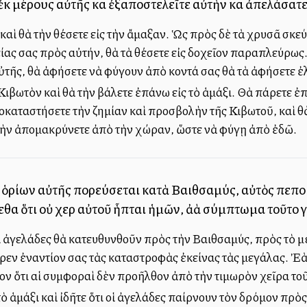
κ μέρους αὐτῆς καὶ ἐξαποστελεῖτε αὐτὴν καὶ ἀπελάσατε
καὶ θὰ τὴν θέσετε εἰς τὴν ἄμαξαν. Ὡς πρὸς δὲ τὰ χρυσᾶ σκε
ας σας πρὸς αὐτήν, θὰ τὰ θέσετε εἰς δοχεῖον παραπλεύρως.
ὐτῆς, θὰ ἀφήσετε νὰ φύγουν ἀπὸ κοντά σας θὰ τὰ ἀφήσετε 
ιβωτὸν καὶ θὰ τὴν βάλετε ἐπάνω εἰς τὸ ἁμάξι. Θὰ πάρετε ἐπ
καταστήσετε τὴν ζημίαν καὶ προσβολὴν τῆς Κιβωτοῦ, καὶ θὰ 
τὴν ἀπομακρύνετε ἀπὸ τὴν χώραν, ὥστε νὰ φύγῃ ἀπὸ ἐδῶ.
δὸν ὁρίων αὐτῆς πορεύσεται κατὰ Βαιθσαμύς, αὐτὸς πεπο
μεθα ὅτι οὐ χεὶρ αὐτοῦ ἧπται ἡμῶν, ἀλλὰ σύμπτωμα τοῦτο 
ἱ ἀγελάδες θὰ κατευθυνθοῦν πρὸς τὴν Βαιθσαμύς, πρὸς τὸ μ
ρεν ἐναντίον σας τὰς καταστροφὰς ἐκείνας τὰς μεγάλας. Ἐ
ον ὅτι αἱ συμφοραὶ δὲν προῆλθον ἀπὸ τὴν τιμωρὸν χεῖρα τοῦ
ὸ ἁμάξι καὶ ἰδῆτε ὅτι οἱ ἀγελάδες παίρνουν τὸν δρόμον πρὸ