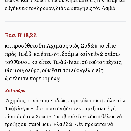
εἶδες». Καὶ ὁ Χουσὶ ἐπροσκύνησε ἀμέσως τὸν Ἰωὰβ καὶ
ἐβγῆκε εἰς τὸν δρόμον, διὰ νὰ ὑπάγῃ εἰς τὸν Δαβίδ.
Βασ. Β' 18,22
καὶ προσέθετο ἔτι Ἀχιμάας υἱὸς Σαδὼκ καὶ εἶπε
πρὸς Ἰωάβ· καὶ ἔστω ὅτι δράμω καί γε ἐγὼ ὀπίσω
τοῦ Χουσί. καὶ εἶπεν Ἰωάβ· ἱνατί σὺ τοῦτο τρέχεις,
υἱέ μου; δεῦρο, οὐκ ἔστι σοι εὐαγγέλια εἰς
ὠφέλειαν πορευομένῳ.
Κολιτσάρα
Ὁ Ἀχιμάας, ὁ υἱὸς τοῦ Σαδώκ, παρεκάλεσε καὶ πάλιν τὸν
Ἰωὰβ λέγων· «δός μου τὴν ἄδειαν νὰ τρέξω καὶ ἐγὼ
πίσω ἀπὸ τὸν Χουσί». Ὁ Ἰωάβ τοῦ εἶπε· «διατί θέλεις νὰ
τρέξης σύ, παιδί μου; Ἔλα ἐδῶ. Δὲν πρόκειται νὰ