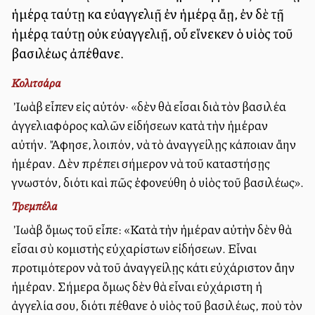
ἡμέρᾳ ταύτῃ καὶ εὐαγγελιῇ ἐν ἡμέρᾳ ἄλλῃ, ἐν δὲ τῇ
ἡμέρᾳ ταύτῃ οὐκ εὐαγγελιῇ, οὗ εἵνεκεν ὁ υἱὸς τοῦ
βασιλέως ἀπέθανε.
Κολιτσάρα
Ὁ Ἰωὰβ εἶπεν εἰς αὐτόν· «δὲν θὰ εἶσαι διὰ τὸν βασιλέα
ἀγγελιαφόρος καλῶν εἰδήσεων κατὰ τὴν ἡμέραν
αὐτήν. Ἄφησε, λοιπόν, νὰ τὸ ἀναγγείλῃς κάποιαν ἄλλην
ἡμέραν. Δὲν πρέπει σήμερον νὰ τοῦ καταστήσῃς
γνωστόν, διότι καὶ πῶς ἐφονεύθη ὁ υἱὸς τοῦ βασιλέως».
Τρεμπέλα
Ὁ Ἰωὰβ ὅμως τοῦ εἶπε: «Κατὰ τὴν ἡμέραν αὐτὴν δὲν θὰ
εἶσαι σὺ κομιστὴς εὐχαρίστων εἰδήσεων. Εἶναι
προτιμότερον νὰ τοῦ ἀναγγείλῃς κάτι εὐχάριστον ἄλλην
ἡμέραν. Σήμερα ὅμως δὲν θὰ εἶναι εὐχάριστη ἡ
ἀγγελία σου, διότι πέθανε ὁ υἱὸς τοῦ βασιλέως, ποὺ τὸν