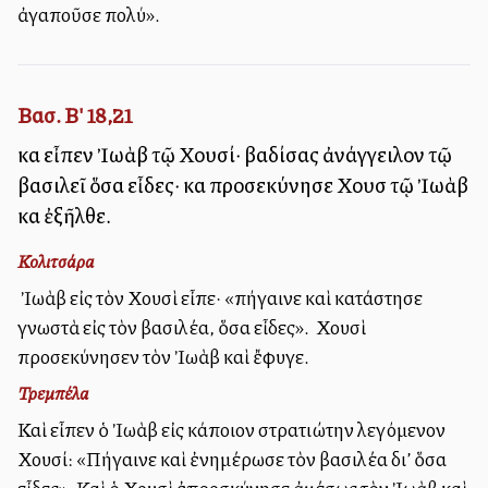
ἀγαποῦσε πολύ».
Βασ. Β' 18,21
καὶ εἶπεν Ἰωὰβ τῷ Χουσί· βαδίσας ἀνάγγειλον τῷ
βασιλεῖ ὅσα εἶδες· καὶ προσεκύνησε Χουσὶ τῷ Ἰωὰβ
καὶ ἐξῆλθε.
Κολιτσάρα
Ὁ Ἰωὰβ εἰς τὸν Χουσὶ εἶπε· «πήγαινε καὶ κατάστησε
γνωστὰ εἰς τὸν βασιλέα, ὅσα εἶδες». Ὁ Χουσὶ
προσεκύνησεν τὸν Ἰωὰβ καὶ ἔφυγε.
Τρεμπέλα
Καὶ εἶπεν ὁ Ἰωὰβ εἰς κάποιον στρατιώτην λεγόμενον
Χουσί: «Πήγαινε καὶ ἐνημέρωσε τὸν βασιλέα δι’ ὅσα