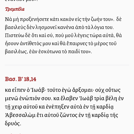
Τρεμπέλα
Νὰ μὴ προξενήσετε κάτι κακὸν εἰς τὴν ζωήν του». Ὁ δὲ
βασιλεὺς δὲν λησμονεῖ κανένα ἀπὸ τὰ λόγια του.
Πιστεύω δὲ ὅτι καὶ σύ, ποὺ μοῦ λέγεις τώρα αὐτά, θὰ
ἦσουν ἀντίθετός μου καὶ θὰ ἔπαιρνες τὸ μέρος τοῦ
βασιλέως, ἐὰν ἐσκότωνα τὸ παιδί του».
Βασ. Β' 18,14
καὶ εἶπεν ὁ Ἰωάβ· τοῦτο ἐγὼ ἄρξομαι· οὐχ οὕτως
μενῶ ἐνώπιόν σου. καὶ ἔλαβεν Ἰωὰβ τρία βέλη ἐν
τῇ χειρὶ αὐτοῦ καὶ ἐνέπηξεν αὐτὰ ἐν τῇ καρδίᾳ
Ἀβεσσαλὼμ ἔτι αὐτοῦ ζῶντος ἐν τῇ καρδίᾳ τῆς
δρυός.