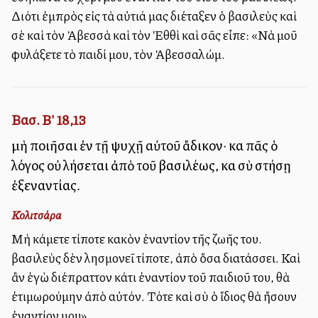
Διότι ἐμπρὸς εἰς τὰ αὐτιά μας διέταξεν ὁ βασιλεὺς καὶ
σὲ καὶ τὸν Ἀβεσσὰ καὶ τὸν Ἐθθὶ καὶ σᾶς εἶπε: «Νὰ μοῦ
φυλάξετε τὸ παιδί μου, τὸν Ἀβεσσαλώμ.
Βασ. Β' 18,13
μὴ ποιῆσαι ἐν τῇ ψυχῇ αὐτοῦ ἄδικον· καὶ πᾶς ὁ
λόγος οὐ λήσεται ἀπὸ τοῦ βασιλέως, καὶ σὺ στήσῃ
ἐξεναντίας.
Κολιτσάρα
Μὴ κάμετε τίποτε κακὸν ἐναντίον τῆς ζωῆς του. Ὁ
βασιλεὺς δὲν λησμονεῖ τίποτε, ἀπὸ ὅσα διατάσσει. Καὶ
ἂν ἐγὼ διέπραττον κάτι ἐναντίον τοῦ παιδιοῦ του, θὰ
ἐτιμωρούμην ἀπὸ αὐτόν. Τότε καὶ σὺ ὁ ἴδιος θὰ ἤσουν
ἐναντίον μου».