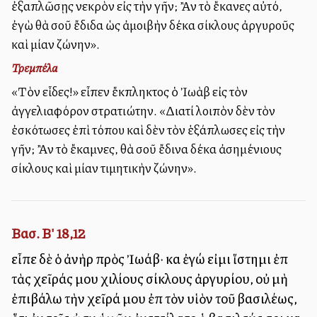
ἐξαπλῶσῃς νεκρὸν εἰς τὴν γῆν; Ἂν τὸ ἔκανες αὐτό,
ἐγὼ θὰ σοῦ ἔδιδα ὡς ἀμοιβὴν δέκα σίκλους ἀργυροῦς
καὶ μίαν ζώνην».
Τρεμπέλα
«Τὸν εἶδες!» εἶπεν ἔκπληκτος ὁ Ἰωὰβ εἰς τὸν
ἀγγελιαφόρον στρατιώτην. «Διατί λοιπὸν δὲν τὸν
ἐσκότωσες ἐπὶ τόπου καὶ δὲν τὸν ἑξάπλωσες εἰς τὴν
γῆν; Ἂν τὸ ἔκαμνες, θὰ σοῦ ἔδινα δέκα ἀσημένιους
σίκλους καὶ μίαν τιμητικὴν ζώνην».
Βασ. Β' 18,12
εἶπε δὲ ὁ ἀνὴρ πρὸς Ἰωάβ· καὶ ἐγώ εἰμι ἵστημι ἐπὶ
τὰς χεῖράς μου χιλίους σίκλους ἀργυρίου, οὐ μὴ
ἐπιβάλω τὴν χεῖρά μου ἐπὶ τὸν υἱὸν τοῦ βασιλέως,