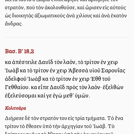
στρατόν, ποὺ τὸν ἀκολουθοῦσε, καὶ ὥρισεν εἰς αὐτοὺς
ὡς διοικητὰς ἀξιωματικοὺς ἀνὰ χιλίους καὶ ἀνὰ ἑκατὸν
ἄνδρας.
Βασ. Β' 18,2
καὶ ἀπέστειλε Δαυῒδ τὸν λαόν, τὸ τρίτον ἐν χειρὶ
Ἰωὰβ καὶ τὸ τρίτον ἐν χειρὶ Ἀβεσσὰ υἱοῦ Σαρουΐας
ἀδελφοῦ Ἰωὰβ καὶ τὸ τρίτον ἐν χειρὶ Ἐθθὶ τοῦ
Γεθθαίου. καὶ εἶπε Δαυῒδ πρὸς τὸν λαόν· ἐξελθὼν
ἐξελεύσομαι καί γε ἐγὼ μεθ’ ὑμῶν.
Κολιτσάρα
Διήρεσε δὲ τὸν στρατόν του εἰς τρία τμήματα. Τὸ ἕνα
τρίτον τὸ ἔθεσεν ὑπὸ τὴν ἀρχηγίαν τοῦ Ἰωάβ. Τὸ