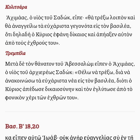
Κολιτσάρα
Ὁ Ἀχιμάας, ὁ υἱὸς τοῦ Σαδώκ, εἶπε· «θὰ τρέξω λοιπὸν καὶ
θὰ ἀναγγείλω τὰ εὐχάριστα γεγονότα εἰς τὸν βασιλέα,
ὅτι δηλαδὴ ὁ Κύριος ἐφάνη δίκαιος καὶ ἀπήλλαξεν αὐτὸν
ἀπὸ τοὺς ἐχθρούς του».
Τρεμπέλα
Μετὰ δὲ τὸν θάνατον τοῦ Ἀβεσσαλὼμ εἶπεν ὁ Ἀχιμάας,
ὁ υἱὸς τοῦ ἀρχιερέως Σαδώκ: «Θέλω νὰ τρέξω, διὰ νὰ
ἀνακοινώσω τὰ εὐχάριστα νέα εἰς τὸν βασιλέα, διότι ὁ
Κύριος ἀπέδωσε δικαιοσύνην καὶ τὸν ἐγλύτωσε ἀπὸ τὸ
φονικὸν χέρι τῶν ἐχθρῶν του».
Βασ. Β' 18,20
καὶ εἶπεν αὐτῷ Ἰωάβ· οὐκ ἀνὴρ εὐαγγελίας σὺ ἐν τῇ