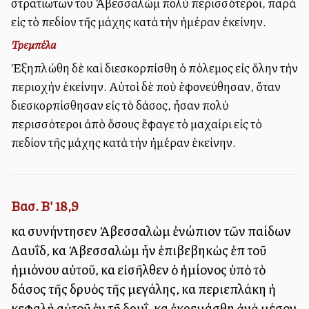
στρατιωτῶν τοῦ Ἀβεσσαλὼμ πολὺ περισσότεροι, παρὰ
εἰς τὸ πεδίον τῆς μάχης κατὰ τὴν ἡμέραν ἐκείνην.
Τρεμπέλα
Ἐξηπλώθη δὲ καὶ διεσκορπίσθη ὁ πόλεμος εἰς ὅλην τὴν
περιοχὴν ἐκείνην. Αὐτοὶ δὲ ποὺ ἐφονεύθησαν, ὅταν
διεσκορπίσθησαν εἰς τὸ δάσος, ἦσαν πολὺ
περισσότεροι ἀπὸ ὅσους ἔφαγε τὸ μαχαίρι εἰς τὸ
πεδίον τῆς μάχης κατὰ τὴν ἡμέραν ἐκείνην.
Βασ. Β' 18,9
καὶ συνήντησεν Ἀβεσσαλὼμ ἐνώπιον τῶν παίδων
Δαυΐδ, καὶ Ἀβεσσαλὼμ ἦν ἐπιβεβηκὼς ἐπὶ τοῦ
ἡμιόνου αὐτοῦ, καὶ εἰσῆλθεν ὁ ἡμίονος ὑπὸ τὸ
δάσος τῆς δρυὸς τῆς μεγάλης, καὶ περιεπλάκη ἡ
κεφαλὴ αὐτοῦ ἐν τῇ δρυΐ, καὶ ἐκρεμάσθη ἀνὰ μέσον