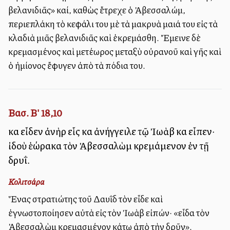
βελανιδιᾶς» καί, καθὼς ἔτρεχε ὁ Ἀβεσσαλώμ,
περιεπλάκη τὸ κεφάλι του μὲ τὰ μακρυὰ μαλλιά του εἰς τὰ
κλαδιὰ μιᾶς βελανιδιᾶς καὶ ἐκρεμάσθη. Ἔμεινε δὲ
κρεμασμένος καὶ μετέωρος μεταξὺ οὐρανοῦ καὶ γῆς καὶ
ὁ ἡμίονος ἔφυγεν ἀπὸ τὰ πόδια του.
Βασ. Β' 18,10
καὶ εἶδεν ἀνὴρ εἷς καὶ ἀνήγγειλε τῷ Ἰωὰβ καὶ εἶπεν·
ἰδοὺ ἑώρακα τὸν Ἀβεσσαλὼμ κρεμάμενον ἐν τῇ
δρυΐ.
Κολιτσάρα
Ἕνας στρατιώτης τοῦ Δαυῒδ τὸν εἶδε καὶ
ἐγνωστοποίησεν αὐτὰ εἰς τὸν Ἰωὰβ εἰπών· «εἶδα τὸν
Ἀβεσσαλὼμ κρεμασμένον κάτω ἀπὸ τὴν δρῦν».