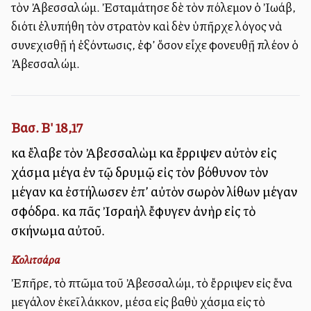
τὸν Ἀβεσσαλώμ. Ἐσταμάτησε δὲ τὸν πόλεμον ὁ Ἰωάβ,
διότι ἐλυπήθη τὸν στρατὸν καὶ δὲν ὑπῆρχε λόγος νὰ
συνεχισθῇ ἡ ἐξόντωσις, ἐφ’ ὅσον εἶχε φονευθῇ πλέον ὁ
Ἀβεσσαλώμ.
Βασ. Β' 18,17
καὶ ἔλαβε τὸν Ἀβεσσαλὼμ καὶ ἔρριψεν αὐτὸν εἰς
χάσμα μέγα ἐν τῷ δρυμῷ εἰς τὸν βόθυνον τὸν
μέγαν καὶ ἐστήλωσεν ἐπ’ αὐτὸν σωρὸν λίθων μέγαν
σφόδρα. καὶ πᾶς Ἰσραὴλ ἔφυγεν ἀνὴρ εἰς τὸ
σκήνωμα αὐτοῦ.
Κολιτσάρα
Ἐπῆρε, τὸ πτῶμα τοῦ Ἀβεσσαλώμ, τὸ ἔρριψεν εἰς ἕνα
μεγάλον ἐκεῖ λάκκον, μέσα εἰς βαθὺ χάσμα εἰς τὸ