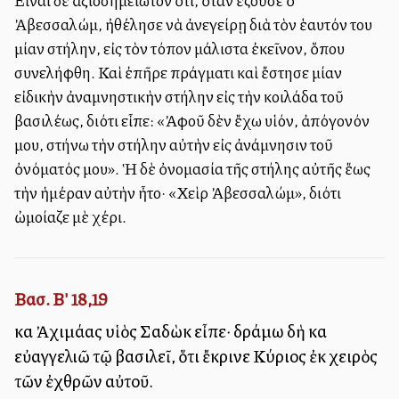
Εἶναι δὲ ἀξιοσημείωτον ὅτι, ὅταν ἐζοῦσε ὁ
Ἀβεσσαλώμ, ἠθέλησε νὰ ἀνεγείρῃ διὰ τὸν ἑαυτόν του
μίαν στήλην, εἰς τὸν τόπον μάλιστα ἐκεῖνον, ὅπου
συνελήφθη. Καὶ ἐπῆρε πράγματι καὶ ἔστησε μίαν
εἰδικὴν ἀναμνηστικὴν στήλην εἰς τὴν κοιλάδα τοῦ
βασιλέως, διότι εἶπε: «Ἀφοῦ δὲν ἔχω υἱόν, ἀπόγονόν
μου, στήνω τὴν στήλην αὐτὴν εἰς ἀνάμνησιν τοῦ
ὀνόματός μου». Ἡ δὲ ὀνομασία τῆς στήλης αὐτῆς ἕως
τὴν ἡμέραν αὐτὴν ἦτο· «Χεὶρ Ἀβεσσαλώμ», διότι
ὠμοίαζε μὲ χέρι.
Βασ. Β' 18,19
καὶ Ἀχιμάας υἱὸς Σαδὼκ εἶπε· δράμω δὴ καὶ
εὐαγγελιῶ τῷ βασιλεῖ, ὅτι ἔκρινε Κύριος ἐκ χειρὸς
τῶν ἐχθρῶν αὐτοῦ.