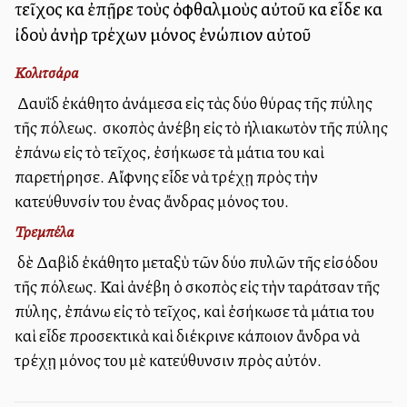
τεῖχος καὶ ἐπῇρε τοὺς ὀφθαλμοὺς αὐτοῦ καὶ εἶδε καὶ
ἰδοὺ ἀνὴρ τρέχων μόνος ἐνώπιον αὐτοῦ
Κολιτσάρα
Ὁ Δαυῒδ ἐκάθητο ἀνάμεσα εἰς τὰς δύο θύρας τῆς πύλης
τῆς πόλεως. Ὁ σκοπὸς ἀνέβη εἰς τὸ ἠλιακωτὸν τῆς πύλης
ἐπάνω εἰς τὸ τεῖχος, ἐσήκωσε τὰ μάτια του καὶ
παρετήρησε. Αἴφνης εἶδε νὰ τρέχῃ πρὸς τὴν
κατεύθυνσίν του ἐνας ἄνδρας μόνος του.
Τρεμπέλα
Ὁ δὲ Δαβὶδ ἐκάθητο μεταξὺ τῶν δύο πυλῶν τῆς εἰσόδου
τῆς πόλεως. Καὶ ἀνέβη ὁ σκοπὸς εἰς τὴν ταράτσαν τῆς
πύλης, ἐπάνω εἰς τὸ τεῖχος, καὶ ἐσήκωσε τὰ μάτια του
καὶ εἶδε προσεκτικὰ καὶ διέκρινε κάποιον ἄνδρα νὰ
τρέχῃ μόνος του μὲ κατεύθυνσιν πρὸς αὐτόν.