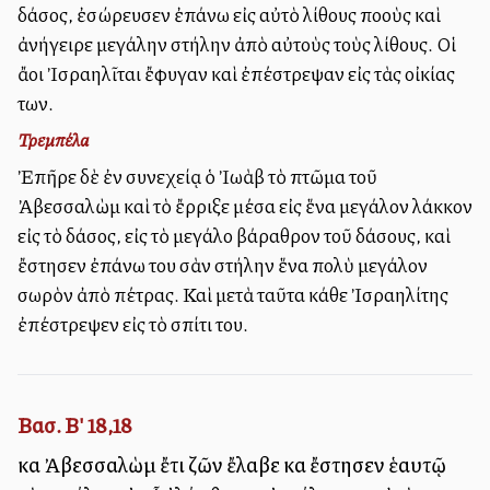
δάσος, ἐσώρευσεν ἐπάνω εἰς αὐτὸ λίθους πολλοὺς καὶ
ἀνήγειρε μεγάλην στήλην ἀπὸ αὐτοὺς τοὺς λίθους. Οἱ
ἄλλοι Ἰσραηλῖται ἔφυγαν καὶ ἐπέστρεψαν εἰς τὰς οἰκίας
των.
Τρεμπέλα
Ἐπῆρε δὲ ἐν συνεχείᾳ ὁ Ἰωὰβ τὸ πτῶμα τοῦ
Ἀβεσσαλὼμ καὶ τὸ ἔρριξε μέσα εἰς ἕνα μεγάλον λάκκον
εἰς τὸ δάσος, εἰς τὸ μεγάλο βάραθρον τοῦ δάσους, καὶ
ἔστησεν ἐπάνω του σὰν στήλην ἕνα πολὺ μεγάλον
σωρὸν ἀπὸ πέτρας. Καὶ μετὰ ταῦτα κάθε Ἰσραηλίτης
ἐπέστρεψεν εἰς τὸ σπίτι του.
Βασ. Β' 18,18
καὶ Ἀβεσσαλὼμ ἔτι ζῶν ἔλαβε καὶ ἔστησεν ἑαυτῷ