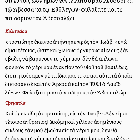
ὅτι ἐν τοῖς ὠσὶν ἡμῶν ἐνετείλατο ὁ βασιλεύς σοι καὶ
τῷ Ἀβεσσὰ καὶ τῷ Ἐθθὶ λέγων· φυλάξατέ μοι τὸ
παιδάριον τὸν Ἀβεσσαλὼμ
Κολιτσάρα
Ὁ στρατιώτης ἐκεῖνος ἀπήντησε πρὸς τὸν Ἰωάβ· «ἐγὼ
εἶμαι τέτοιος, ὥστε καὶ χιλίους ἀργύρους σίκλους ἐὰν
ἔβαζες νὰ βαρύνουν τὸ χέρι μου, δὲν θὰ ἄπλωνα
φονικὸν τὸ χέρι μου ἐναντίον τοῦ υἱοῦ τοῦ βασιλέως,
διότι ἠκούσαμεν μὲ τὰ ἴδια μας τὰ αὐτιά, αὐτὰ τὰ ὁποῖα
διέτασσε σὲ καὶ τὸν Ἀβεσσὰ καὶ τὸν Ἐθθὶ ὁ Δαυῒδ
λέγων· Φυλάξατέ μου τὸ παιδί μου, τὸν Ἀβεσσαλώμ.
Τρεμπέλα
Καὶ ἀπεκρίθη ὁ στρατιώτης εἰς τὸν Ἰωάβ: «Δὲν εἶμαι
τέτοιος ἄνθρωπος! Ἀκόμη καὶ χιλίους ἀσημένιους
σίκλους ἐὰν μοῦ ἔβαζαν εἰς τὰ χέρια μου, δὲν θὰ
ἐσήκωνα τὸ χέρι μου ἐναντίον τοῦ υἱοῦ τοῦ βασιλέως.