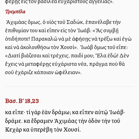
φέρῃς εἰς τὸν βασιλέα εὐχαρίστους ἀγγελίας».
Τρεμπέλα
Ὁ Ἀχιμάας ὅμως, ὁ υἱὸς τοῦ Σαδώκ, ἐπανέλαβε τὴν
ἐπιθυμίαν του καὶ εἶπεν εἰς τὸν Ἰωάβ: «Ἂς συμβῇ
ὀτιδήποτε! Παρακαλῶ νὰ μὲ ἀφήσῃς νὰ τρέξω καὶ ἐγὼ
καὶ νὰ ἀκολουθήσω τὸν Χουσί». Ὁ Ἰωὰβ ὅμως τοῦ εἶπε:
«Διατί βιάζεσαι καὶ τρέχεις, παιδί μου; Ἔλα ἐδῶ! Δὲν
ἔχεις νὰ μεταφέρῃς εὐχάριστα νέα, πρᾶγμα ποὺ θὰ
σοῦ ἐχάριζε κάποιαν ὠφέλειαν».
Βασ. Β' 18,23
καὶ εἶπε· τί γὰρ ἐὰν δράμω; καὶ εἶπεν αὐτῷ Ἰωάβ·
δράμε. καὶ ἔδραμεν Ἀχιμάας τὴν ὁδὸν τὴν τοῦ
Κεχὰρ καὶ ὑπερέβη τὸν Χουσί.