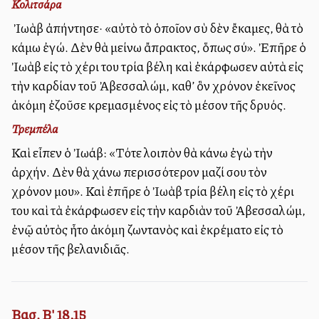
Κολιτσάρα
Ὁ Ἰωὰβ ἀπήντησε· «αὐτὸ τὸ ὁποῖον σὺ δὲν ἔκαμες, θὰ τὸ
κάμω ἐγώ. Δὲν θὰ μείνω ἄπρακτος, ὅπως σύ». Ἐπῆρε ὁ
Ἰωὰβ εἰς τὸ χέρι του τρία βέλη καὶ ἐκάρφωσεν αὐτὰ εἰς
τὴν καρδίαν τοῦ Ἀβεσσαλώμ, καθ’ ὃν χρόνον ἐκεῖνος
ἀκόμη ἐζοῦσε κρεμασμένος εἰς τὸ μέσον τῆς δρυός.
Τρεμπέλα
Καὶ εἶπεν ὁ Ἰωάβ: «Τότε λοιπὸν θὰ κάνω ἐγὼ τὴν
ἀρχήν. Δὲν θὰ χάνω περισσότερον μαζί σου τὸν
χρόνον μου». Καὶ ἐπῆρε ὁ Ἰωὰβ τρία βέλη εἰς τὸ χέρι
του καὶ τὰ ἐκάρφωσεν εἰς τὴν καρδιὰν τοῦ Ἀβεσσαλώμ,
ἐνῷ αὐτὸς ἦτο ἀκόμη ζωντανὸς καὶ ἐκρέματο εἰς τὸ
μέσον τῆς βελανιδιᾶς.
Βασ. Β' 18,15