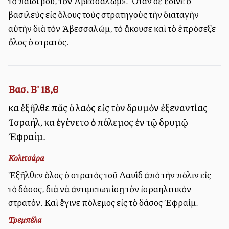
τὸ παιδί μου, τὸν Ἀβεσσαλώμ». Ὅταν δὲ ἔδινε ὁ
βασιλεὺς εἰς ὅλους τοὺς στρατηγοὺς τὴν διαταγὴν
αὐτὴν διὰ τὸν Ἀβεσσαλώμ, τὸ ἄκουσε καὶ τὸ ἐπρόσεξε
ὅλος ὁ στρατός.
Βασ. Β' 18,6
καὶ ἐξῆλθε πᾶς ὁ λαὸς εἰς τὸν δρυμὸν ἐξεναντίας
Ἰσραήλ, καὶ ἐγένετο ὁ πόλεμος ἐν τῷ δρυμῷ
Ἐφραίμ.
Κολιτσάρα
Ἐξῆλθεν ὅλος ὁ στρατὸς τοῦ Δαυῒδ ἀπὸ τὴν πόλιν εἰς
τὸ δάσος, διὰ νὰ ἀντιμετωπίσῃ τὸν ἰσραηλιτικὸν
στρατόν. Καὶ ἔγινε πόλεμος εἰς τὸ δάσος Ἐφραίμ.
Τρεμπέλα