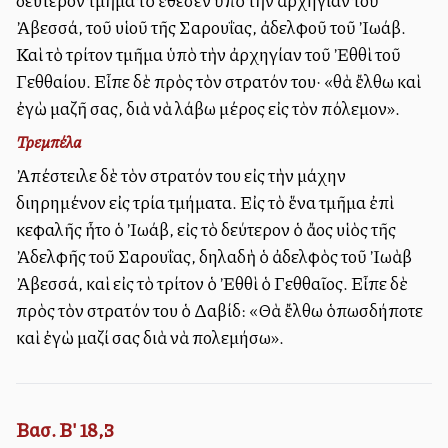
δεύτερον τμῆμα τὸ ἔθεσεν ὑπὸ τὴν ἀρχηγίαν τοῦ
Ἀβεσσά, τοῦ υἱοῦ τῆς Σαρουΐας, ἀδελφοῦ τοῦ Ἰωάβ.
Καὶ τὸ τρίτον τμῆμα ὑπὸ τὴν ἀρχηγίαν τοῦ Ἐθθὶ τοῦ
Γεθθαίου. Εἶπε δὲ πρὸς τὸν στρατόν του· «θὰ ἔλθω καὶ
ἐγὼ μαζῆ σας, διὰ νὰ λάβω μέρος εἰς τὸν πόλεμον».
Τρεμπέλα
Ἀπέστειλε δὲ τὸν στρατόν του εἰς τὴν μάχην
διηρημένον εἰς τρία τμήματα. Εἰς τὸ ἕνα τμῆμα ἐπὶ
κεφαλῆς ἦτο ὁ Ἰωάβ, εἰς τὸ δεύτερον ὁ ἄλλος υἱὸς τῆς
Ἀδελφῆς τοῦ Σαρουΐας, δηλαδὴ ὁ ἀδελφὸς τοῦ Ἰωὰβ
Ἀβεσσά, καὶ εἰς τὸ τρίτον ὁ Ἐθθὶ ὁ Γεθθαῖος. Εἶπε δὲ
πρὸς τὸν στρατόν του ὁ Δαβίδ: «Θὰ ἔλθω ὁπωσδήποτε
καὶ ἐγὼ μαζί σας διὰ νὰ πολεμήσω».
Βασ. Β' 18,3