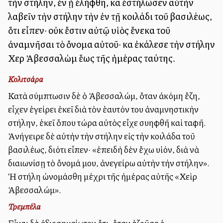
τὴν στήλην, ἐν ᾗ ἐλήφθη, καὶ ἐστήλωσεν αὐτὴν
λαβεῖν τὴν στήλην τὴν ἐν τῇ κοιλάδι τοῦ βασιλέως,
ὅτι εἶπεν· οὐκ ἔστιν αὐτῷ υἱὸς ἕνεκα τοῦ
ἀναμνῆσαι τὸ ὄνομα αὐτοῦ· καὶ ἐκάλεσε τὴν στήλην
Χεὶρ Ἀβεσσαλὼμ ἕως τῆς ἡμέρας ταύτης.
Κολιτσάρα
Κατὰ σύμπτωσιν δὲ ὁ Ἀβεσσαλώμ, ὅταν ἀκόμη ἔζη,
εἶχεν ἐγείρει ἐκεῖ διὰ τὸν ἑαυτόν του ἀναμνηστικὴν
στήλην, ἐκεῖ ὅπου τώρα αὐτὸς εἶχε συλληφθῆ καὶ ταφῆ.
Ἀνήγειρε δὲ αὐτὴν τὴν στήλην εἰς τὴν κοιλάδα τοῦ
βασιλέως, διότι εἶπεν· «ἐπειδὴ δὲν ἔχω υἱόν, διὰ νὰ
διαιωνίσῃ τὸ ὄνομά μου, ἀνεγείρω αὐτὴν τὴν στήλην».
Ἡ στήλη ὠνομάσθη μέχρι τῆς ἡμέρας αὐτῆς «Χεὶρ
Ἀβεσσαλώμ».
Τρεμπέλα