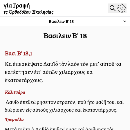
Ἁγία Γραφή
τῆς Ὀρθοδόξου Ἐκκλησίας
Βασιλειῶν Β'
18
Βασιλειῶν Β'
18
Βασ. Β' 18,1
Καὶ ἐπεσκέψατο Δαυῒδ τὸν λαὸν τὸν μετ’ αὐτοῦ καὶ
κατέστησεν ἐπ’ αὐτῶν χιλιάρχους καὶ
ἑκατοντάρχους.
Κολιτσάρα
Ὁ Δαυῒδ ἐπεθεώρησε τὸν στρατόν, ποὺ ἦτο μαζῆ του, καὶ
διώρισεν εἰς αὐτοὺς χιλιάρχους καὶ ἑκατοντάρχους.
Τρεμπέλα
Μετὰ ταῦτα ὁ Δαβὶδ ἐπιθεώρησε καὶ ἀρίθμησε τὸν