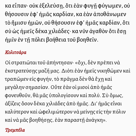
καὶ εἶπαν· οὐκ ἐξελεύσῃ, ὅτι ἐὰν φυγῇ φύγωμεν, οὐ
θήσουσιν ἐφ’ ἡμᾶς καρδίαν, καὶ ἐὰν ἀποθάνωμεν
τὸ ἥμισυ ἡμῶν, οὐ θήσουσιν ἐφ’ ἡμᾶς καρδίαν, ὅτι
σὺ ὡς ἡμεῖς δέκα χιλιάδες· καὶ νῦν ἀγαθὸν ὅτι ἔσῃ
ἡμῖν ἐν τῇ πόλει βοήθεια τοῦ βοηθεῖν.
Κολιτσάρα
Οἱ στρατιῶται τοῦ ἀπήντησαν· «ὄχι, δὲν πρέπει νὰ
ἐκστρατεύσῃς μαζῆ μας. Διότι ἐὰν ἡμεῖς νικηθῶμεν καὶ
τραπῶμεν εἰς φυγήν, τὸ πρᾶγμα δὲν θὰ ἔχῃ καὶ
μεγάλην σημασίαν. Οὔτε ἐὰν οἱ μισοὶ ἀπὸ ἡμᾶς
φονευθοῦν, θὰ μᾶς ὑπολογίσουν καὶ πολύ. Σὺ ὅμως,
ἀξίζεις ὅσον δέκα χιλιάδες ἀπὸ ἡμᾶς. Δι’ ἡμᾶς εἶναι
καλύτερον καὶ ὠφελιμώτερον νὰ μείνῃς εἰς τὴν πόλιν
καὶ νὰ μᾶς βοηθήσῃς, ἐὰν παραστῇ ἀνάγκη».
Τρεμπέλα