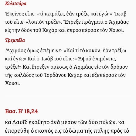
Κολιτσάρα
Ἐκεῖνος εἶπε· «τί πειράζει, ἐὰν τρέξω καὶ ἐγώ;» Ὁ Ἰωάβ
τοῦ εἶπε· «λοιπὸν τρέξε». Ἔτρεξε πράγματι ὁ Ἀχιμάας
εἰς τὴν ὁδὸν τοῦ Κεχὰρ καὶ ἐπροσπέρασε τὸν Χουσί.
Τρεμπέλα
Ὁ Ἀχιμάας ὅμως ἐπέμεινε: «Καὶ τί τὸ κακόν, ἐὰν τρέξω
καὶ ἐγώ;» Καὶ ὁ Ἰωὰβ τοῦ εἶπε: «Ἀφοῦ ἐπιμένεις,
τρέξε!» Καὶ ἔτρεξεν ἀμέσως ὁ Ἀχιμάας εἰς τὸν δρόμον
τῆς κοιλάδος τοῦ Ἰορδάνου Κεχὰρ καὶ ἐξεπέρασε τὸν
Χουσί.
Βασ. Β' 18,24
καὶ Δαυῒδ ἐκάθητο ἀνὰ μέσον τῶν δύο πυλῶν. καὶ
ἐπορεύθη ὁ σκοπὸς εἰς τὸ δῶμα τῆς πύλης πρὸς τὸ