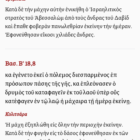
Κατὰ δὲ τὴν μάχην αὐτὴν ἐνικήθη ὁ Ἰσραηλιτικὸς
στρατὸς τοῦ Ἀβεσσαλὼμ ἀπὸ τοὺς ἄνδρας τοῦ Δαβὶδ
καὶ ἔπαθε φοβερὰν πανωλεθρίαν ἐκείνην τὴν ἡμέραν.
Ἐφονεύθησαν εἴκοσι χιλιάδες ἄνδρες.
Βασ. Β' 18,8
καὶ ἐγένετο ἐκεῖ ὁ πόλεμος διεσπαρμένος ἐπὶ
πρόσωπον πάσης τῆς γῆς, καὶ ἐπλεόνασεν ὁ
δρυμὸς τοῦ καταφαγεῖν ἐκ τοῦ λαοῦ ὑπὲρ οὓς
κατέφαγεν ἐν τῷ λαῷ ἡ μάχαιρα τῇ ἡμέρᾳ ἐκείνῃ.
Κολιτσάρα
Ἡ μάχη ἐξηπλώθη εἰς ὅλην τὴν περιοχὴν ἐκείνην.
Κατὰ δὲ τὴν φυγὴν εἰς τὸ δάσος ἐφονεύθησαν ἐκ τῶν