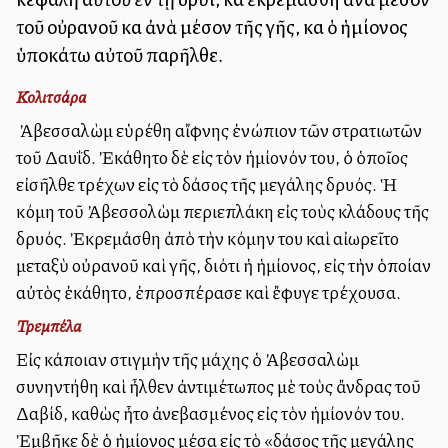
τοῦ οὐρανοῦ καὶ ἀνὰ μέσον τῆς γῆς, καὶ ὁ ἡμίονος
ὑποκάτω αὐτοῦ παρῆλθε.
Κολιτσάρα
Ὁ Ἀβεσσαλὼμ εὑρέθη αἴφνης ἐνώπιον τῶν στρατιωτῶν
τοῦ Δαυΐδ. Ἐκάθητο δὲ εἰς τὸν ἡμίονόν του, ὁ ὁποῖος
εἰσῆλθε τρέχων εἰς τὸ δάσος τῆς μεγάλης δρυός. Ἡ
κόμη τοῦ Ἀβεσσολὼμ περιεπλάκη εἰς τοὺς κλάδους τῆς
δρυός. Ἐκρεμάσθη ἀπὸ τὴν κόμην του καὶ αἰωρεῖτο
μεταξὺ οὐρανοῦ καὶ γῆς, διότι ἡ ἡμίονος, εἰς τὴν ὁποίαν
αὐτὸς ἐκάθητο, ἐπροσπέρασε καὶ ἔφυγε τρέχουσα.
Τρεμπέλα
Εἰς κάποιαν στιγμὴν τῆς μάχης ὁ Ἀβεσσαλὼμ
συνηντήθη καὶ ἦλθεν ἀντιμέτωπος μὲ τοὺς ἄνδρας τοῦ
Δαβίδ, καθὼς ἦτο ἀνεβασμένος εἰς τὸν ἡμίονόν του.
Ἐμβῆκε δὲ ὁ ἡμίονος μέσα εἰς τὸ «δάσος τῆς μεγάλης