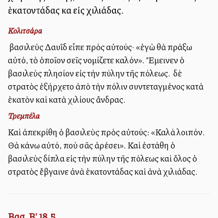
ἑκατοντάδας καὶ εἰς χιλιάδας.
Κολιτσάρα
Ὁ βασιλεὺς Δαυῒδ εἶπε πρὸς αὐτούς· «ἐγὼ θὰ πράξω
αὐτό, τὸ ὁποῖον σεῖς νομίζετε καλόν». Ἔμεινεν ὁ
βασιλεὺς πλησίον εἰς τὴν πύλην τῆς πόλεως. Ὁ δὲ
στρατὸς ἐξήρχετο ἀπὸ τὴν πόλιν συντεταγμένος κατὰ
ἑκατὸν καὶ κατὰ χιλίους ἄνδρας.
Τρεμπέλα
Καὶ ἀπεκρίθη ὁ βασιλεὺς πρὸς αὐτούς: «Καλὰ λοιπόν.
Θὰ κάνω αὐτό, ποὺ σᾶς ἀρέσει». Καὶ ἐστάθη ὁ
βασιλεὺς δίπλα εἰς τὴν πύλην τῆς πόλεως καὶ ὅλος ὁ
στρατὸς ἔβγαινε ἀνὰ ἑκατοντάδας καὶ ἀνὰ χιλιάδας.
Βασ. Β' 18,5