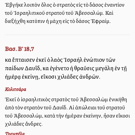
Ἐβγῆκε λοιπὸν ὅλος ὁ στρατὸς εἰς τὸ δάσος ἐναντίον
τοῦ Ἰσραηλιτικοῦ στρατοῦ τοῦ Ἀβεσσαλώμ. Καὶ
διεξήχθη κατόπιν ἡ μάχη εἰς τὸ δάσος Ἐφραίμ.
Βασ. Β' 18,7
καὶ ἔπταισεν ἐκεῖ ὁ λαὸς Ἰσραὴλ ἐνώπιον τῶν
παίδων Δαυΐδ, καὶ ἐγένετο ἡ θραῦσις μεγάλη ἐν τῇ
ἡμέρᾳ ἐκείνῃ, εἴκοσι χιλιάδες ἀνδρῶν.
Κολιτσάρα
Ἐκεῖ ὁ ἰσραηλιτικὸς στρατὸς τοῦ Ἀβεσσαλὼμ ἐνικήθη
ἀπὸ τὸν στρατὸν τοῦ Δαυΐδ. Αἱ ἀπώλειαι τοῦ στρατοῦ
τοῦ Ἀβεσσαλώμ, κατὰ τὴν ἡμέραν ἐκείνην, ἦσαν εἴκοσι
χιλιάδες ἄνδρες.
Τρεμπέλα