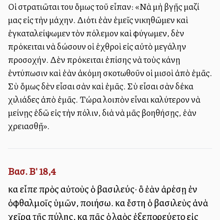
Οἱ στρατιῶται του ὅμως τοῦ εἶπαν: «Νὰ μὴ βγῇς μαζί
μας εἰς τὴν μάχην. Διότι ἐὰν ἐμεῖς νικηθῶμεν καὶ
ἐγκαταλείψωμεν τὸν πόλεμον καὶ φύγωμεν, δὲν
πρόκειται νὰ δώσουν οἱ ἐχθροὶ εἰς αὐτὸ μεγάλην
προσοχήν. Δὲν πρόκειται ἐπίσης νὰ τοὺς κάνῃ
ἐντύπωσιν καὶ ἐὰν ἀκόμη σκοτωθοῦν οἱ μισοὶ ἀπὸ ἐμᾶς.
Σὺ ὅμως δὲν εἶσαι σὰν καὶ ἐμᾶς. Σὺ εἶσαι σὰν δέκα
χιλιάδες ἀπὸ ἐμᾶς. Τώρα λοιπὸν εἶναι καλύτερον νὰ
μείνῃς ἐδῶ εἰς τὴν πόλιν, διὰ νὰ μᾶς βοηθήσῃς, ἐὰν
χρειασθῇ».
Βασ. Β' 18,4
καὶ εἶπε πρὸς αὐτοὺς ὁ βασιλεύς· ὃ ἐὰν ἀρέσῃ ἐν
ὀφθαλμοῖς ὑμῶν, ποιήσω. καὶ ἔστη ὁ βασιλεὺς ἀνὰ
χεῖρα τῆς πύλης, καὶ πᾶς ὁ λαὸς ἐξεπορεύετο εἰς