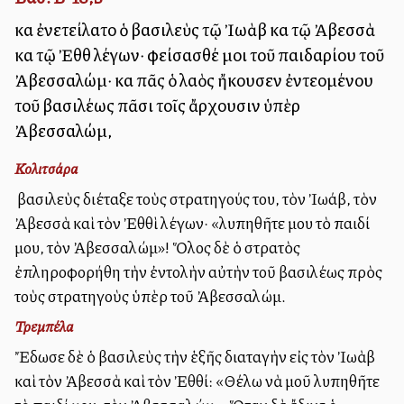
καὶ ἐνετείλατο ὁ βασιλεὺς τῷ Ἰωὰβ καὶ τῷ Ἀβεσσὰ
καὶ τῷ Ἐθθὶ λέγων· φείσασθέ μοι τοῦ παιδαρίου τοῦ
Ἀβεσσαλώμ· καὶ πᾶς ὁ λαὸς ἤκουσεν ἐντελλομένου
τοῦ βασιλέως πᾶσι τοῖς ἄρχουσιν ὑπὲρ
Ἀβεσσαλώμ,
Κολιτσάρα
Ὁ βασιλεὺς διέταξε τοὺς στρατηγούς του, τὸν Ἰωάβ, τὸν
Ἀβεσσὰ καὶ τὸν Ἐθθὶ λέγων· «λυπηθῆτε μου τὸ παιδί
μου, τὸν Ἀβεσσαλώμ»! Ὅλος δὲ ὁ στρατὸς
ἐπληροφορήθη τὴν ἐντολὴν αὐτὴν τοῦ βασιλέως πρὸς
τοὺς στρατηγοὺς ὑπὲρ τοῦ Ἀβεσσαλώμ.
Τρεμπέλα
Ἔδωσε δὲ ὁ βασιλεὺς τὴν ἑξῆς διαταγὴν εἰς τὸν Ἰωὰβ
καὶ τὸν Ἀβεσσὰ καὶ τὸν Ἐθθί: «Θέλω νὰ μοῦ λυπηθῆτε