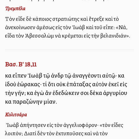
Τρεμπέλα
Τὸν εἶδε δὲ κάποιος στρατιώτης καὶ ἔτρεξε καὶ τὸ
ἀνεκοίνωσεν ἀμέσως εἰς τὸν Ἰωὰβ καὶ τοῦ εἶπε: «Νά,
εἶδα τὸν Ἀβεσσαλὼμ νὰ κρέμεται εἰς τὴν βελανιδιάν».
Βασ. Β' 18,11
καὶ εἶπεν Ἰωὰβ τῷ ἀνδρὶ τῷ ἀναγγέλλοντι αὐτῷ· καὶ
ἰδοὺ ἑώρακας· τί ὅτι οὐκ ἐπάταξας αὐτὸν ἐκεῖ εἰς
τὴν γῆν; καὶ ἐγὼ ἂν ἐδεδώκειν σοι δέκα ἀργυρίου
καὶ παραζώνην μίαν.
Κολιτσάρα
Ὁ Ἰωὰβ ἀπήντησεν εἰς τὸν ἀγγελιοφόρον· «τὸν εἶδες
λοιπόν; Διατί δὲν τὸν ἐκτυποῦσες καὶ νὰ τὸν