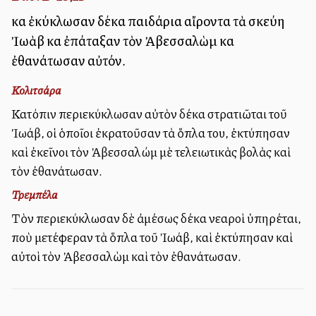
καὶ ἐκύκλωσαν δέκα παιδάρια αἴροντα τὰ σκεύη
Ἰωὰβ καὶ ἐπάταξαν τὸν Ἀβεσσαλὼμ καὶ
ἐθανάτωσαν αὐτόν.
Κολιτσάρα
Κατόπιν περιεκύκλωσαν αὐτὸν δέκα στρατιῶται τοῦ
Ἰωάβ, οἱ ὁποῖοι ἐκρατοῦσαν τὰ ὅπλα του, ἐκτύπησαν
καὶ ἐκεῖνοι τὸν Ἀβεσσαλώμ μὲ τελειωτικὰς βολὰς καὶ
τὸν ἐθανάτωσαν.
Τρεμπέλα
Τὸν περιεκύκλωσαν δὲ ἀμέσως δέκα νεαροὶ ὑπηρέται,
ποὺ μετέφεραν τὰ ὅπλα τοῦ Ἰωάβ, καὶ ἐκτύπησαν καὶ
αὐτοὶ τὸν Ἀβεσσαλὼμ καὶ τὸν ἐθανάτωσαν.