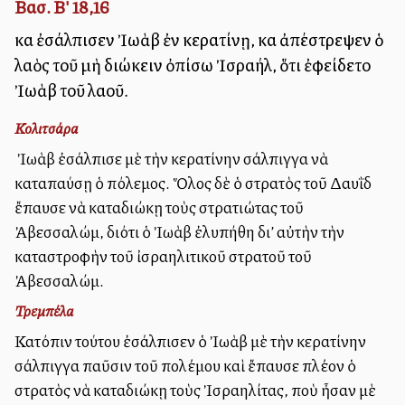
Βασ. Β' 18,16
καὶ ἐσάλπισεν Ἰωὰβ ἐν κερατίνῃ, καὶ ἀπέστρεψεν ὁ
λαὸς τοῦ μὴ διώκειν ὀπίσω Ἰσραήλ, ὅτι ἐφείδετο
Ἰωὰβ τοῦ λαοῦ.
Κολιτσάρα
Ὁ Ἰωὰβ ἐσάλπισε μὲ τὴν κερατίνην σάλπιγγα νὰ
καταπαύσῃ ὁ πόλεμος. Ὅλος δὲ ὁ στρατὸς τοῦ Δαυῒδ
ἔπαυσε νὰ καταδιώκῃ τοὺς στρατιώτας τοῦ
Ἀβεσσαλώμ, διότι ὁ Ἰωὰβ ἐλυπήθη δι’ αὐτὴν τὴν
καταστροφὴν τοῦ ἰσραηλιτικοῦ στρατοῦ τοῦ
Ἀβεσσαλώμ.
Τρεμπέλα
Κατόπιν τούτου ἐσάλπισεν ὁ Ἰωὰβ μὲ τὴν κερατίνην
σάλπιγγα παῦσιν τοῦ πολέμου καὶ ἔπαυσε πλέον ὁ
στρατὸς νὰ καταδιώκῃ τοὺς Ἰσραηλίτας, ποὺ ἦσαν μὲ