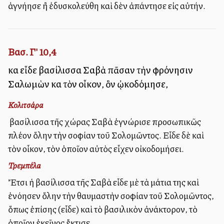
ἁγνήησε ἢ ἐδυσκολεύθη καὶ δὲν ἀπάντησε εἰς αὐτήν.
Βασ. Γ' 10,4
καὶ εἶδε βασίλισσα Σαβὰ πᾶσαν τὴν φρόνησιν
Σαλωμὼν καὶ τὸν οἶκον, ὃν ᾠκοδόμησε,
Κολιτσάρα
Ἡ βασίλισσα τῆς χώρας Σαβὰ ἐγνώρισε προσωπικῶς
πλέον ὅλην τὴν σοφίαν τοῦ Σολομῶντος. Εἶδε δὲ καὶ
τὸν οἶκον, τὸν ὁποῖον αὐτὸς εἶχεν οἰκοδομήσει.
Τρεμπέλα
Ἔτσι ἡ βασίλισσα τῆς Σαβὰ εἶδε μὲ τὰ μάτια της καὶ
ἐνόησεν ὅλην τὴν θαυμαστὴν σοφίαν τοῦ Σολομῶντος,
ὅπως ἐπίσης (εἶδε) καὶ τὸ βασιλικὸν ἀνάκτορον, τὸ
ὁποῖον ἐκεῖνος ἔκτισε.