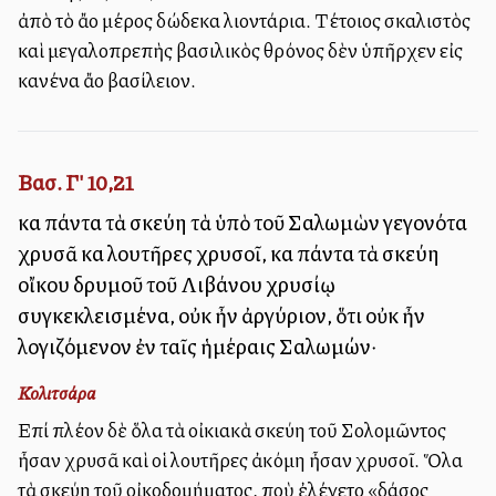
ἀπὸ τὸ ἄλλο μέρος δώδεκα λιοντάρια. Τέτοιος σκαλιστὸς
καὶ μεγαλοπρεπὴς βασιλικὸς θρόνος δὲν ὑπῆρχεν εἰς
κανένα ἄλλο βασίλειον.
Βασ. Γ' 10,21
καὶ πάντα τὰ σκεύη τὰ ὑπὸ τοῦ Σαλωμὼν γεγονότα
χρυσᾶ καὶ λουτῆρες χρυσοῖ, καὶ πάντα τὰ σκεύη
οἴκου δρυμοῦ τοῦ Λιβάνου χρυσίῳ
συγκεκλεισμένα, οὐκ ἦν ἀργύριον, ὅτι οὐκ ἦν
λογιζόμενον ἐν ταῖς ἡμέραις Σαλωμών·
Κολιτσάρα
Επί πλέον δὲ ὅλα τὰ οἰκιακὰ σκεύη τοῦ Σολομῶντος
ἦσαν χρυσᾶ καὶ οἱ λουτῆρες ἀκόμη ἦσαν χρυσοῖ. Ὅλα
τὰ σκεύη τοῦ οἰκοδομήματος, ποὺ ἐλέγετο «δάσος