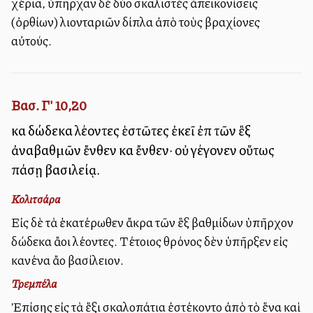
χέρια, ὑπῆρχαν δὲ δύο σκαλιστὲς ἀπεικονίσεις
(ὀρθίων) λιονταριῶν δίπλα ἀπὸ τοὺς βραχίονες
αὐτούς.
Βασ. Γ' 10,20
καὶ δώδεκα λέοντες ἑστῶτες ἐκεῖ ἐπὶ τῶν ἓξ
ἀναβαθμῶν ἔνθεν καὶ ἔνθεν· οὐ γέγονεν οὕτως
πάσῃ βασιλείᾳ.
Κολιτσάρα
Εἰς δὲ τὰ ἑκατέρωθεν ἄκρα τῶν ἓξ βαθμίδων ὑπῆρχον
δώδεκα ἄλλοι λέοντες. Τέτοιος θρόνος δὲν ὑπῆρξεν εἰς
κανένα ἄλλο βασίλειον.
Τρεμπέλα
Ἐπίσης εἰς τὰ ἕξι σκαλοπάτια ἐστέκοντο ἀπὸ τὸ ἕνα καὶ