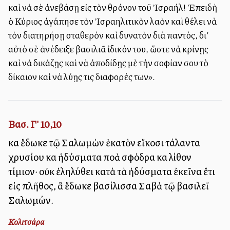
καὶ νὰ σὲ ἀνεβάσῃ εἰς τὸν θρόνον τοῦ Ἰσραήλ! Ἐπειδὴ
ὁ Κύριος ἀγάπησε τὸν Ἰσραηλιτικὸν λαὸν καὶ θέλει νὰ
τὸν διατηρήσῃ σταθερὸν καὶ δυνατὸν διὰ παντός, δι’
αὐτὸ σὲ ἀνέδειξε βασιλιᾶ ἰδικόν του, ὥστε νὰ κρίνῃς
καὶ νὰ δικάζῃς καὶ νὰ ἀποδίδῃς μὲ τὴν σοφίαν σου τὸ
δίκαιον καὶ νὰ λύῃς τις διαφορές των».
Βασ. Γ' 10,10
καὶ ἔδωκε τῷ Σαλωμὼν ἑκατὸν εἴκοσι τάλαντα
χρυσίου καὶ ἡδύσματα πολλὰ σφόδρα καὶ λίθον
τίμιον· οὐκ ἐληλύθει κατὰ τὰ ἡδύσματα ἐκεῖνα ἔτι
εἰς πλῆθος, ἃ ἔδωκε βασίλισσα Σαβὰ τῷ βασιλεῖ
Σαλωμών.
Κολιτσάρα