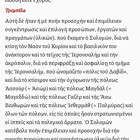
Τρεμπέλα
Αὐτὴ δὲ ἦταν ἡ μὲ πολλὴν προσοχὴν καὶ ἐπιμέλειαν
συγκέντρωσις καὶ ἐπιλογὴ προσώπων, ἐργατῶν καὶ
πραγμάτων (ὑλικῶν), ποὺ ἔκαμεν ὁ Σολομών, διὰ νὰ
κτίσῃ τὸν Ναὸν τοῦ Κυρίου καὶ τὸ βασιλικόν του
ἀνάκτορον καὶ τὸ τεῖχος τῆς Ἱερουσαλὴμ καὶ τὴν
ἀκρόπολιν, διὰ νὰ περιφράξῃ καὶ ἀσφαλίσῃ τὸ τμῆμα
τῆς Ἱερουσαλήμ, ποὺ ὠνομάζετο «πόλις τοῦ Δαβίδ»,
καὶ διὰ τὸ κτίσιμον καὶ τὴν ὀχύρωσιν τῆς πόλεως
Ἀσσούρ (= Ἀσώρ) καὶ τῆς πόλεως Μαγδάλ (=
Μαγεδδώ) καὶ τῆς πόλεως Γαζὲρ καὶ τῆς Ἄνω
Βαιθωρὼν καὶ τῆς πόλεως Ἰεθερμάθ (= Παλμύρας) καὶ
ὅλων τῶν πόλεων, εἰς τὶς ὁποῖες ἦσαν στρατωνισμένοι
οἱ ἱππεῖς καὶ τὰ πολεμικὰ ἅρματα. Ὁ Σολομὼν
κατέβαλε πολλὴν ἐπιμέλειαν καὶ προσοχὴν διὰ τὴν
συλλογὴν προσώπων καὶ συγκέντρωσιν ὑλικῶν διὰ τὴν