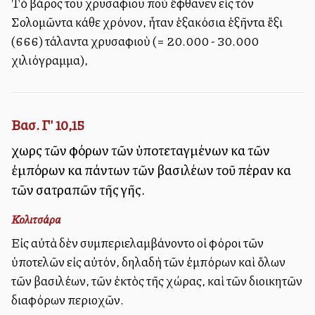
Τὸ βάρος τοῦ χρυσαφιοῦ ποὺ ἔφθανεν εἰς τὸν
Σολομῶντα κάθε χρόνον, ἦταν ἑξακόσια ἑξῆντα ἕξι
(666) τάλαντα χρυσαφιοὺ (= 20.000 - 30.000
χιλιόγραμμα),
Βασ. Γ' 10,15
χωρὶς τῶν φόρων τῶν ὑποτεταγμένων καὶ τῶν
ἐμπόρων καὶ πάντων τῶν βασιλέων τοῦ πέραν καὶ
τῶν σατραπῶν τῆς γῆς.
Κολιτσάρα
Εἰς αὐτὰ δὲν συμπεριελαμβάνοντο οἱ φόροι τῶν
ὑποτελῶν εἰς αὐτόν, δηλαδὴ τῶν ἐμπόρων καὶ ὅλων
τῶν βασιλέων, τῶν ἐκτὸς τῆς χώρας, καὶ τῶν διοικητῶν
διαφόρων περιοχῶν.