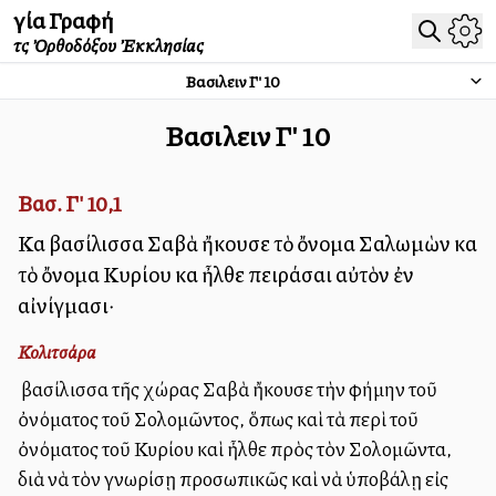
Ἁγία Γραφή
τῆς Ὀρθοδόξου Ἐκκλησίας
Βασιλειῶν Γ'
10
Βασιλειῶν Γ'
10
Βασ. Γ' 10,1
Καὶ βασίλισσα Σαβὰ ἤκουσε τὸ ὄνομα Σαλωμὼν καὶ
τὸ ὄνομα Κυρίου καὶ ἦλθε πειράσαι αὐτὸν ἐν
αἰνίγμασι·
Κολιτσάρα
Ἡ βασίλισσα τῆς χώρας Σαβὰ ἤκουσε τὴν φήμην τοῦ
ὀνόματος τοῦ Σολομῶντος, ὅπως καὶ τὰ περὶ τοῦ
ὀνόματος τοῦ Κυρίου καὶ ἦλθε πρὸς τὸν Σολομῶντα,
διὰ νὰ τὸν γνωρίσῃ προσωπικῶς καὶ νὰ ὑποβάλῃ εἰς