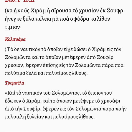
(καὶ ἡ ναῦς Χιρὰμ ἡ αἴρουσα τὸ χρυσίον ἐκ Σουφὶρ
ἤνεγκε ξύλα πελεκητὰ πολλὰ σφόδρα καὶ λίθον
τίμιον·
Κολιτσάρα
(Τὸ δὲ ναυτικὸν τὸ ὁποῖον εἶχε δώσει ὁ Χιρὰμ εἰς τὸν
Σολομῶντα καὶ τὸ ὁποῖον μετέφερεν ἀπὸ Σουφὶρ
χρυσίον, ἔφερεν ἐπίσης εἰς τὸν Σολομῶντα πάρα πολλὰ
πολύτιμα ξύλα καὶ πολυτίμους λίθους.
Τρεμπέλα
«Καὶ τὸ ναυτικὸν τοῦ Σολομῶντος, τὸ ὁποῖον τοῦ
ἔδωκεν ὁ Χιράμ, καὶ τὸ ὁποῖον μετέφερε τὸ χρυσάφι
ἀπὸ τὴν Σουφίρ, ἔφερεν εἰς τὸν Σολομῶντα πάρα πολλὴν
πολυτελῆ ξυλείαν καὶ πολυτίμους λίθους.