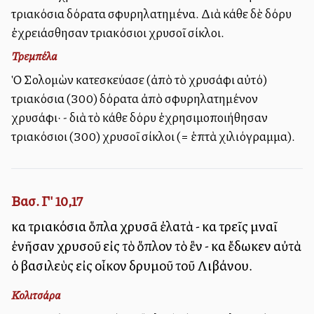
τριακόσια δόρατα σφυρηλατημένα. Διὰ κάθε δὲ δόρυ
ἐχρειάσθησαν τριακόσιοι χρυσοῖ σίκλοι.
Τρεμπέλα
Ὁ Σολομὼν κατεσκεύασε (ἀπὸ τὸ χρυσάφι αὐτό)
τριακόσια (300) δόρατα ἀπὸ σφυρηλατημένον
χρυσάφι· - διὰ τὸ κάθε δόρυ ἐχρησιμοποιήθησαν
τριακόσιοι (300) χρυσοῖ σίκλοι (= ἑπτὰ χιλιόγραμμα).
Βασ. Γ' 10,17
καὶ τριακόσια ὅπλα χρυσᾶ ἐλατὰ - καὶ τρεῖς μναῖ
ἐνῆσαν χρυσοῦ εἰς τὸ ὅπλον τὸ ἓν - καὶ ἔδωκεν αὐτὰ
ὁ βασιλεὺς εἰς οἶκον δρυμοῦ τοῦ Λιβάνου.
Κολιτσάρα