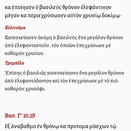
καὶ ἐποίησεν ὁ βασιλεὺς θρόνον ἐλεφάντινον
μέγαν καὶ περιεχρύσωσεν αὐτὸν χρυσίῳ δοκίμῳ·
Κολιτσάρα
Κατεσκεύασεν ἀκόμη ὁ βασιλεὺς ἕνα μεγάλον θρόνον
ἀπὸ ἐλεφαντοστοῦν, τὸν ὁποῖον ἐπεχρύσωσε μὲ
καθαρὸν χρυσίον.
Τρεμπέλα
Ἐπίσης ὁ βασιλιᾶς κατεσκεύασεν ἕνα μεγάλον θρόνον
ἀπὸ ἐλεφαντόδοντον καὶ τὸν ἐπεχρύσωσε μὲ τὸ πιὸ
καθαρὸν χρυσάφι.
Βασ. Γ' 10,19
ἓξ ἀναβαθμοὶ ἐν θρόνῳ καὶ προτομαὶ μόσχων τῷ