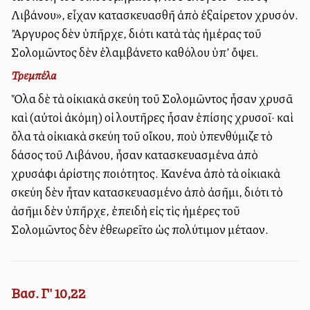
Λιβάνου», εἶχαν κατασκευασθῆ ἀπὸ ἐξαίρετον χρυσόν.
Ἄργυρος δὲν ὑπῆρχε, διότι κατὰ τὰς ἡμέρας τοῦ
Σολομῶντος δὲν ἐλαμβάνετο καθόλου ὑπ’ ὄψει.
Τρεμπέλα
Ὅλα δὲ τὰ οἰκιακὰ σκεύη τοῦ Σολομῶντος ἦσαν χρυσᾶ
καὶ (αὐτοὶ ἀκόμη) οἱ λουτῆρες ἦσαν ἐπίσης χρυσοῖ· καὶ
ὅλα τὰ οἰκιακὰ σκεύη τοῦ οἴκου, ποὺ ὑπενθύμιζε τὸ
δάσος τοῦ Λιβάνου, ἦσαν κατασκευασμένα ἀπὸ
χρυσάφι ἀρίστης ποιότητος. Κανένα ἀπὸ τὰ οἰκιακὰ
σκεύη δὲν ἦταν κατασκευασμένο ἀπὸ ἀσῆμι, διότι τὸ
ἀσῆμι δὲν ὑπῆρχε, ἐπειδὴ εἰς τὶς ἡμέρες τοῦ
Σολομῶντος δὲν ἐθεωρεῖτο ὡς πολύτιμον μέταλλον.
Βασ. Γ' 10,22