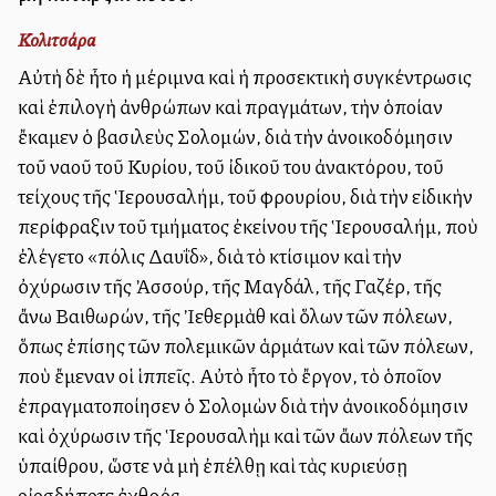
Κολιτσάρα
Αὐτὴ δὲ ἦτο ἡ μέριμνα καὶ ἡ προσεκτικὴ συγκέντρωσις
καὶ ἐπιλογὴ ἀνθρώπων καὶ πραγμάτων, τὴν ὁποίαν
ἔκαμεν ὁ βασιλεὺς Σολομών, διὰ τὴν ἀνοικοδόμησιν
τοῦ ναοῦ τοῦ Κυρίου, τοῦ ἰδικοῦ του ἀνακτόρου, τοῦ
τείχους τῆς Ἱερουσαλήμ, τοῦ φρουρίου, διὰ τὴν εἰδικὴν
περίφραξιν τοῦ τμήματος ἐκείνου τῆς Ἱερουσαλήμ, ποὺ
ἐλέγετο «πόλις Δαυΐδ», διὰ τὸ κτίσιμον καὶ τὴν
ὀχύρωσιν τῆς Ἀσσούρ, τῆς Μαγδάλ, τῆς Γαζέρ, τῆς
ἄνω Βαιθωρών, τῆς Ἰεθερμὰθ καὶ ὅλων τῶν πόλεων,
ὅπως ἐπίσης τῶν πολεμικῶν ἁρμάτων καὶ τῶν πόλεων,
ποὺ ἔμεναν οἱ ἱππεῖς. Αὐτὸ ἦτο τὸ ἔργον, τὸ ὁποῖον
ἐπραγματοποίησεν ὁ Σολομὼν διὰ τὴν ἀνοικοδόμησιν
καὶ ὀχύρωσιν τῆς Ἱερουσαλὴμ καὶ τῶν ἄλλων πόλεων τῆς
ὑπαίθρου, ὥστε νὰ μὴ ἐπέλθῃ καὶ τὰς κυριεύσῃ
οἰοσδήποτε ἐχθρός.