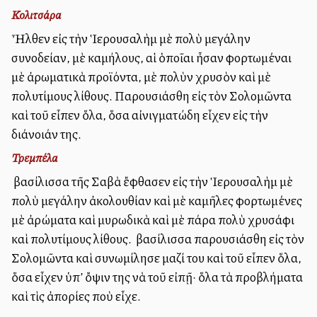
Κολιτσάρα
Ἦλθεν εἰς τὴν Ἱερουσαλὴμ μὲ πολὺ μεγάλην
συνοδείαν, μὲ καμήλους, αἱ ὁποῖαι ἦσαν φορτωμέναι
μὲ ἀρωματικὰ προϊόντα, μὲ πολὺν χρυσὸν καὶ μὲ
πολυτίμους λίθους. Παρουσιάσθη εἰς τὸν Σολομῶντα
καὶ τοῦ εἶπεν ὅλα, ὅσα αἰνιγματώδη εἶχεν εἰς τὴν
διάνοιάν της.
Τρεμπέλα
Ἡ βασίλισσα τῆς Σαβὰ ἔφθασεν εἰς τὴν Ἱερουσαλὴμ μὲ
πολὺ μεγάλην ἀκολουθίαν καὶ μὲ καμῆλες φορτωμένες
μὲ ἀρώματα καὶ μυρωδικὰ καὶ μὲ πάρα πολὺ χρυσάφι
καὶ πολυτίμους λίθους. Ἡ βασίλισσα παρουσιάσθη εἰς τὸν
Σολομῶντα καὶ συνωμίλησε μαζί του καὶ τοῦ εἶπεν ὅλα,
ὅσα εἶχεν ὑπ’ ὄψιν της νὰ τοῦ εἰπῇ· ὅλα τὰ προβλήματα
καὶ τὶς ἀπορίες ποὺ εἶχε.