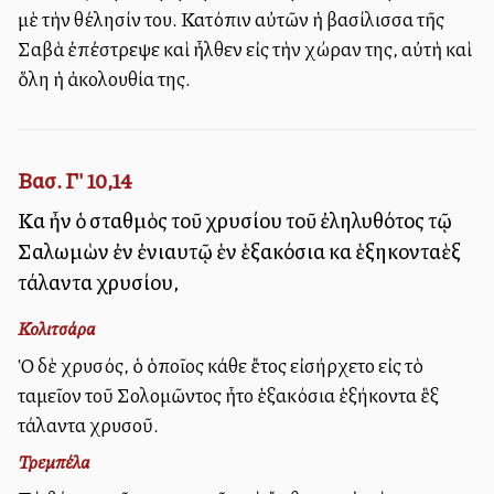
μὲ τὴν θέλησίν του. Κατόπιν αὐτῶν ἡ βασίλισσα τῆς
Σαβὰ ἐπέστρεψε καὶ ἦλθεν εἰς τὴν χώραν της, αὐτὴ καὶ
ὅλη ἡ ἀκολουθία της.
Βασ. Γ' 10,14
Καὶ ἦν ὁ σταθμὸς τοῦ χρυσίου τοῦ ἐληλυθότος τῷ
Σαλωμὼν ἐν ἐνιαυτῷ ἑνὶ ἑξακόσια καὶ ἑξηκονταὲξ
τάλαντα χρυσίου,
Κολιτσάρα
Ὁ δὲ χρυσός, ὁ ὁποῖος κάθε ἔτος εἰσήρχετο εἰς τὸ
ταμεῖον τοῦ Σολομῶντος ἦτο ἑξακόσια ἑξήκοντα ἓξ
τάλαντα χρυσοῦ.
Τρεμπέλα