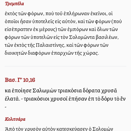
Τρεμπέλα
ἐκτὸς τῶν φόρων, ποὺ τοῦ ἐπλήρωναν ἐκεῖνοι, οἱ
ὁποῖοι ἦσαν ὑποτελεῖς εἰς αὐτόν, καὶ τῶν φόρων (ποὺ
εἰσέπραττεν ἐκ μέρους) τῶν ἐμπόρων καὶ ὅλων τῶν
φόρων τῶν ὑποτελῶν εἰς τὸν Σολομῶντα βασιλέων,
τῶν ἐκτὸς τῆς Παλαιστίνης, καὶ τῶν φόρων τῶν
διοικητῶν διαφόρων ἐπαρχιῶν τῆς χώρας.
Βασ. Γ' 10,16
καὶ ἐποίησε Σαλωμὼν τριακόσια δόρατα χρυσᾶ
ἐλατά. - τριακόσιοι χρυσοῖ ἐπῆσαν ἐπὶ τὸ δόρυ τὸ ἓν
-
Κολιτσάρα
Ἀπὸ τὸν χρυσὸν αὐτὸν κατεσκεύασεν ὁ Σολομὼν