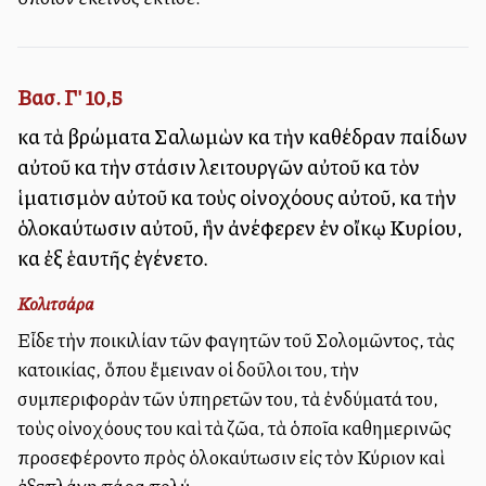
Βασ. Γ' 10,5
καὶ τὰ βρώματα Σαλωμὼν καὶ τὴν καθέδραν παίδων
αὐτοῦ καὶ τὴν στάσιν λειτουργῶν αὐτοῦ καὶ τὸν
ἱματισμὸν αὐτοῦ καὶ τοὺς οἰνοχόους αὐτοῦ, καὶ τὴν
ὁλοκαύτωσιν αὐτοῦ, ἣν ἀνέφερεν ἐν οἴκῳ Κυρίου,
καὶ ἐξ ἑαυτῆς ἐγένετο.
Κολιτσάρα
Εἶδε τὴν ποικιλίαν τῶν φαγητῶν τοῦ Σολομῶντος, τὰς
κατοικίας, ὅπου ἔμειναν οἱ δοῦλοι του, τὴν
συμπεριφορὰν τῶν ὑπηρετῶν του, τὰ ἐνδύματά του,
τοὺς οἰνοχόους του καὶ τὰ ζῶα, τὰ ὁποῖα καθημερινῶς
προσεφέροντο πρὸς ὁλοκαύτωσιν εἰς τὸν Κύριον καὶ