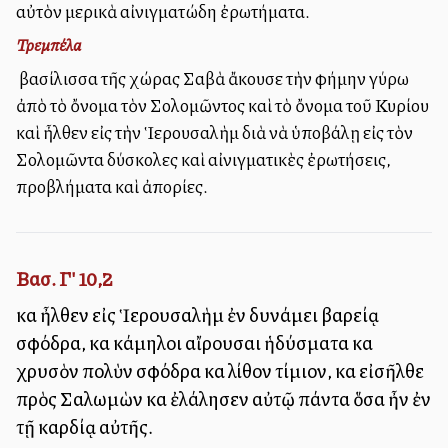
αὐτὸν μερικὰ αἰνιγματώδη ἐρωτήματα.
Τρεμπέλα
Ἡ βασίλισσα τῆς χώρας Σαβὰ ἄκουσε τὴν φήμην γύρω
ἀπὸ τὸ ὄνομα τὸν Σολομῶντος καὶ τὸ ὄνομα τοῦ Κυρίου
καὶ ἦλθεν εἰς τὴν Ἱερουσαλὴμ διὰ νὰ ὑποβάλῃ εἰς τὸν
Σολομῶντα δύσκολες καὶ αἰνιγματικὲς ἐρωτήσεις,
προβλήματα καὶ ἀπορίες.
Βασ. Γ' 10,2
καὶ ἦλθεν εἰς Ἱερουσαλὴμ ἐν δυνάμει βαρείᾳ
σφόδρα, καὶ κάμηλοι αἴρουσαι ἡδύσματα καὶ
χρυσὸν πολὺν σφόδρα καὶ λίθον τίμιον, καὶ εἰσῆλθε
πρὸς Σαλωμὼν καὶ ἐλάλησεν αὐτῷ πάντα ὅσα ἦν ἐν
τῇ καρδίᾳ αὐτῆς.