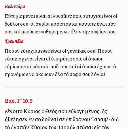
Κολιτσάρα
Εὐτυχισμέναι εἶναι αἱ γυναῖκες σου, εὐτυχισμένοι οἱ
δοῦλοι σου, οἱ ὁποῖοι παρίστανται πάντοτε ἐνώπιόν
σου καὶ ἀκούουν καθημερινῶς ὅλην τὴν σοφίαν σου.
Τρεμπέλα
Πόσον εὐτυχισμενες εἶναι οἱ γυναῖκες σου! Πόσον
εὐτυχισμένοι εἶναι οἱ ὑπηρέτες σου, οἱ ὁποῖοι
εὑρίσκονται πάντοτε μαζί σου καὶ οἱ ὁποῖοι ἔχουν τὸ
προνόμιον νὰ ἀκούουν ὅλα τὰ σοφά σου λόγια!
Βασ. Γ' 10,9
γένοιτο Κύριος ὁ Θεός σου εὐλογημένος, ὃς
ἠθέλησεν ἐν σοὶ δοῦναί σε ἐπὶ θρόνου Ἰσραήλ· διὰ
τὸ ἀγαπᾶν Κύριον τὸν Ἰσραὴλ στῆσαι εἰς τὸν