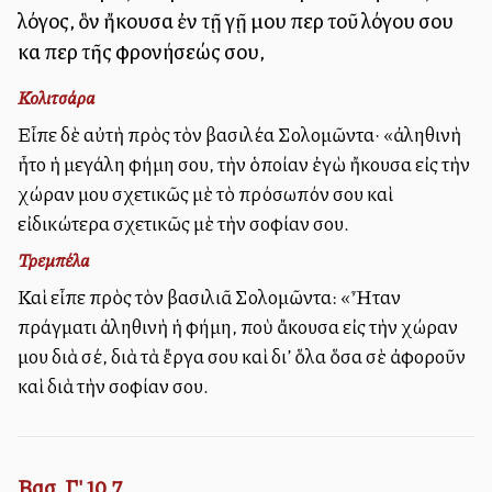
λόγος, ὃν ἤκουσα ἐν τῇ γῇ μου περὶ τοῦ λόγου σου
καὶ περὶ τῆς φρονήσεώς σου,
Κολιτσάρα
Εἶπε δὲ αὐτὴ πρὸς τὸν βασιλέα Σολομῶντα· «ἀληθινὴ
ἦτο ἡ μεγάλη φήμη σου, τὴν ὁποίαν ἐγὼ ἤκουσα εἰς τὴν
χώραν μου σχετικῶς μὲ τὸ πρόσωπόν σου καὶ
εἰδικώτερα σχετικῶς μὲ τὴν σοφίαν σου.
Τρεμπέλα
Καὶ εἶπε πρὸς τὸν βασιλιᾶ Σολομῶντα: «Ἦταν
πράγματι ἀληθινὴ ἡ φήμη, ποὺ ἄκουσα εἰς τὴν χώραν
μου διὰ σέ, διὰ τὰ ἔργα σου καὶ δι’ ὅλα ὅσα σὲ ἀφοροῦν
καὶ διὰ τὴν σοφίαν σου.
Βασ. Γ' 10,7