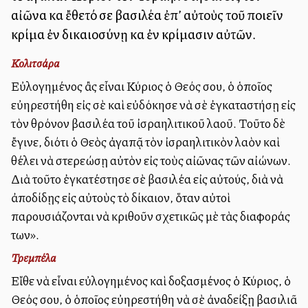
αἰῶνα καὶ ἔθετό σε βασιλέα ἐπ’ αὐτοὺς τοῦ ποιεῖν
κρίμα ἐν δικαιοσύνῃ καὶ ἐν κρίμασιν αὐτῶν.
Κολιτσάρα
Εὐλογημένος ἂς εἶναι Κύριος ὁ Θεός σου, ὁ ὁποῖος
εὐηρεστήθη εἰς σὲ καὶ εὐδόκησε νὰ σὲ ἐγκαταστήσῃ εἰς
τὸν θρόνον βασιλέα τοῦ ἰσραηλιτικοῦ λαοῦ. Τοῦτο δὲ
ἔγινε, διότι ὁ Θεὸς ἀγαπᾷ τὸν ἰσραηλιτικὸν λαὸν καὶ
θέλει νὰ στερεώσῃ αὐτὸν εἰς τοὺς αἰῶνας τῶν αἰώνων.
Διὰ τοῦτο ἐγκατέστησε σὲ βασιλέα εἰς αὐτούς, διὰ νὰ
ἀποδίδῃς εἰς αὐτοὺς τὸ δίκαιον, ὅταν αὐτοὶ
παρουσιάζονται νὰ κριθοῦν σχετικῶς μὲ τὰς διαφοράς
των».
Τρεμπέλα
Εἴθε νὰ εἶναι εὐλογημένος καὶ δοξασμένος ὁ Κύριος, ὁ
Θεός σου, ὁ ὁποῖος εὐηρεστήθη νὰ σὲ ἀναδείξῃ βασιλιᾶ