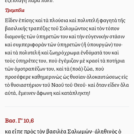
ἐξεπλάγη πάρα πολύ.
Τρεμπέλα
Εἶδεν ἐπίσης καὶ τὰ πλούσια καὶ πολυτελῆ φαγητὰ τῆς
βασιλικῆς τραπέζης τοῦ Σολομῶντος καὶ τὸν τόπον
διαμονῆς τῶν ὑπηρετῶν του καὶ τὴν εὐγενικὴν στάσιν
καὶ συμπεριφορὰν τῶν ὑπηρετῶν (ἢ ὑπουργῶν) του·
καὶ τὰ πολυτελῆ καὶ ζωηρόχρωμα ἐνδύματά του καὶ
τοὺς ὑπηρέτες του, ποὺ ἐγέμιζαν μὲ κρασί τὰ ποτήρια
τῶν ὁμοτραπέζων του, καὶ τὰ (πολλά) ζῶα, ποὺ
προσέφερε καθημερινὼς ὡς θυσίαν ὁλοκαυτώσεως εἰς
τὸ θυσιαστήριον τοῦ Ναοῦ τοῦ Θεοῦ· καὶ ὅταν εἶδεν ὅλα
αὐτά, ἔμεινεν ἄφωνη καὶ κατάπληκτη!
Βασ. Γ' 10,6
καὶ εἶπε πρὸς τὸν βασιλέα Σαλωμών· ἀληθινὸς ὁ