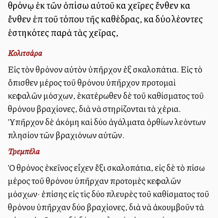
θρόνῳ ἐκ τῶν ὀπίσω αὐτοῦ καὶ χεῖρες ἔνθεν καὶ
ἔνθεν ἐπὶ τοῦ τόπου τῆς καθέδρας, καὶ δύο λέοντες
ἑστηκότες παρὰ τὰς χεῖρας,
Κολιτσάρα
Εἰς τὸν θρόνον αὐτὸν ὑπῆρχον ἐξ σκαλοπάτια. Εἰς τὸ
ὄπισθεν μέρος τοῦ θρόνου ὑπῆρχον προτομαὶ
κεφαλῶν μόσχων, ἑκατέρωθεν δὲ τοῦ καθίσματος τοῦ
θρόνου βραχίονες, διὰ νὰ στηρίζονται τὰ χέρια.
Ὑπῆρχον δὲ ἀκόμη καὶ δύο ἀγάλματα ὀρθίων λεόντων
πλησίον τῶν βραχιόνων αὐτῶν.
Τρεμπέλα
Ὁ θρόνος ἐκεῖνος εἶχεν ἕξι σκαλοπάτια, εἰς δὲ τὸ πίσω
μέρος τοῦ θρόνου ὑπῆρχαν προτομὲς κεφαλῶν
μόσχων· ἐπίσης εἰς τὶς δύο πλευρὲς τοῦ καθίσματος τοῦ
θρόνου ὑπῆρχαν δύο βραχίονες, διὰ νὰ ἀκουμβοῦν τὰ