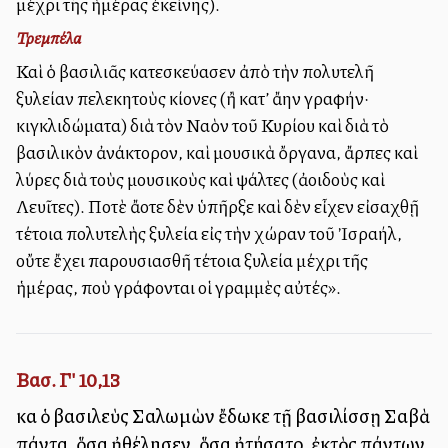
μέχρι τῆς ἡμέρας ἐκείνης).
Τρεμπέλα
Καὶ ὁ βασιλιᾶς κατεσκεύασεν ἀπὸ τὴν πολυτελῆ
ξυλείαν πελεκητοὺς κίονες (ἢ κατ’ ἄλλην γραφήν·
κιγκλιδώματα) διὰ τὸν Ναὸν τοῦ Κυρίου καὶ διὰ τὸ
βασιλικὸν ἀνάκτορον, καὶ μουσικὰ ὄργανα, ἄρπες καὶ
λύρες διὰ τοὺς μουσικοὺς καὶ ψάλτες (ἀοιδοὺς καὶ
Λευῖτες). Ποτὲ ἄλλοτε δὲν ὑπῆρξε καὶ δὲν εἶχεν εἰσαχθῇ
τέτοια πολυτελὴς ξυλεία εἰς τὴν χώραν τοῦ Ἰσραήλ,
οὔτε ἔχει παρουσιασθῆ τέτοια ξυλεία μέχρι τῆς
ἡμέρας, ποὺ γράφονται οἱ γραμμὲς αὐτές».
Βασ. Γ' 10,13
καὶ ὁ βασιλεὺς Σαλωμὼν ἔδωκε τῇ βασιλίσσῃ Σαβὰ
πάντα, ὅσα ἠθέλησεν, ὅσα ᾐτήσατο, ἐκτὸς πάντων