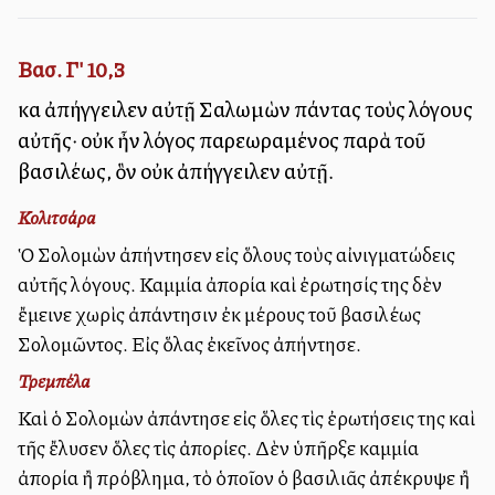
Βασ. Γ' 10,3
καὶ ἀπήγγειλεν αὐτῇ Σαλωμὼν πάντας τοὺς λόγους
αὐτῆς· οὐκ ἦν λόγος παρεωραμένος παρὰ τοῦ
βασιλέως, ὃν οὐκ ἀπήγγειλεν αὐτῇ.
Κολιτσάρα
Ὁ Σολομὼν ἀπήντησεν εἰς ὅλους τοὺς αἰνιγματώδεις
αὐτῆς λόγους. Καμμία ἀπορία καὶ ἐρωτησίς της δὲν
ἔμεινε χωρὶς ἀπάντησιν ἐκ μέρους τοῦ βασιλέως
Σολομῶντος. Εἰς ὅλας ἐκεῖνος ἀπήντησε.
Τρεμπέλα
Καὶ ὁ Σολομὼν ἀπάντησε εἰς ὅλες τὶς ἐρωτήσεις της καὶ
τῆς ἔλυσεν ὅλες τὶς ἀπορίες. Δὲν ὑπῆρξε καμμία
ἀπορία ἢ πρόβλημα, τὸ ὁποῖον ὁ βασιλιᾶς ἀπέκρυψε ἢ