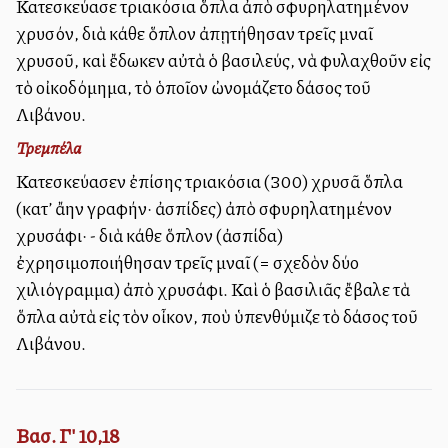
Κατεσκεύασε τριακόσια ὅπλα ἀπὸ σφυρηλατημένον
χρυσόν, διὰ κάθε ὅπλον ἀπῃτήθησαν τρεῖς μναῖ
χρυσοῦ, καὶ ἔδωκεν αὐτὰ ὁ βασιλεύς, νὰ φυλαχθοῦν εἰς
τὸ οἰκοδόμημα, τὸ ὁποῖον ὠνομάζετο δάσος τοῦ
Λιβάνου.
Τρεμπέλα
Κατεσκεύασεν ἐπίσης τριακόσια (300) χρυσᾶ ὅπλα
(κατ’ ἄλλην γραφήν· ἀσπίδες) ἀπὸ σφυρηλατημένον
χρυσάφι· - διὰ κάθε ὅπλον (ἀσπίδα)
ἐχρησιμοποιήθησαν τρεῖς μναῖ (= σχεδὸν δύο
χιλιόγραμμα) ἀπὸ χρυσάφι. Καὶ ὁ βασιλιᾶς ἔβαλε τὰ
ὅπλα αὐτὰ εἰς τὸν οἶκον, ποὺ ὑπενθύμιζε τὸ δάσος τοῦ
Λιβάνου.
Βασ. Γ' 10,18