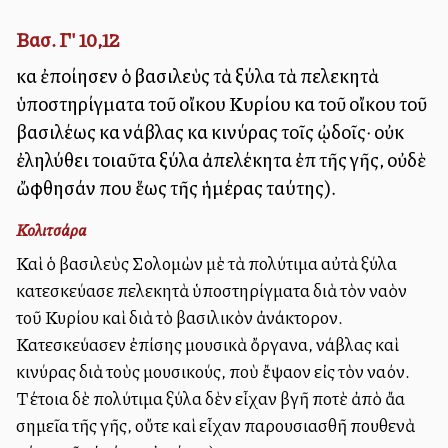
Βασ. Γ' 10,12
καὶ ἐποίησεν ὁ βασιλεὺς τὰ ξύλα τὰ πελεκητὰ
ὑποστηρίγματα τοῦ οἴκου Κυρίου καὶ τοῦ οἴκου τοῦ
βασιλέως καὶ νάβλας καὶ κινύρας τοῖς ᾠδοῖς· οὐκ
ἐληλύθει τοιαῦτα ξύλα ἀπελέκητα ἐπὶ τῆς γῆς, οὐδὲ
ὤφθησάν που ἕως τῆς ἡμέρας ταύτης).
Κολιτσάρα
Καὶ ὁ βασιλεὺς Σολομὼν μὲ τὰ πολύτιμα αὐτὰ ξύλα
κατεσκεύασε πελεκητὰ ὑποστηρίγματα διὰ τὸν ναὸν
τοῦ Κυρίου καὶ διὰ τὸ βασιλικὸν ἀνάκτορον.
Κατεσκεύασεν ἐπίσης μουσικὰ ὄργανα, νάβλας καὶ
κινύρας διὰ τοὺς μουσικούς, ποὺ ἔψαλλον εἰς τὸν ναόν.
Τέτοια δὲ πολύτιμα ξύλα δὲν εἶχαν βγῆ ποτὲ ἀπὸ ἄλλα
σημεῖα τῆς γῆς, οὔτε καὶ εἶχαν παρουσιασθῆ πουθενὰ