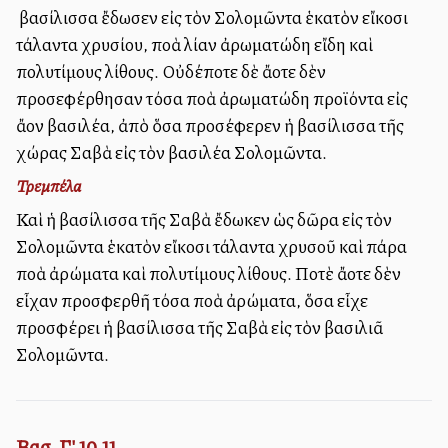
Ἡ βασίλισσα ἔδωσεν εἰς τὸν Σολομῶντα ἑκατὸν εἴκοσι
τάλαντα χρυσίου, πολλὰ λίαν ἀρωματώδη εἴδη καὶ
πολυτίμους λίθους. Οὐδέποτε δὲ ἄλλοτε δὲν
προσεφέρθησαν τόσα πολλὰ ἀρωματώδη προϊόντα εἰς
ἄλλον βασιλέα, ἀπὸ ὅσα προσέφερεν ἡ βασίλισσα τῆς
χώρας Σαβὰ εἰς τὸν βασιλέα Σολομῶντα.
Τρεμπέλα
Καὶ ἡ βασίλισσα τῆς Σαβὰ ἔδωκεν ὡς δῶρα εἰς τὸν
Σολομῶντα ἑκατὸν εἴκοσι τάλαντα χρυσοῦ καὶ πάρα
πολλὰ ἀρώματα καὶ πολυτίμους λίθους. Ποτὲ ἄλλοτε δὲν
εἶχαν προσφερθῆ τόσα πολλὰ ἀρώματα, ὅσα εἶχε
προσφέρει ἡ βασίλισσα τῆς Σαβὰ εἰς τὸν βασιλιᾶ
Σολομῶντα.
Βασ. Γ' 10,11