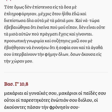
Τότε ὅμως δὲν ἐπίστευσα εἰς τὰ ὅσα μὲ
ἐπληροφόρησαν, μέχρις ὅτου ἦλθα ἐδῶ καὶ
διεπίστωσα ὅλα αὐτὰ μὲ τὰ μάτιά μου. Καὶ νά· τώρα
ἐβεβαιώθηκα ὅτι ἐκεῖνα ποὺ μοῦ εἶπαν, δὲν εἶναι οὔτε
τὰ μισὰ αὐτῶν ποὺ πράγματι ἔχεις καὶ γίνονται. Ἡ
προσωπικὴ γνωριμία καὶ συζήτησις μαζί σου μὲ
ἐβοήθησαν νὰ ἐννοήσω ὅτι ἡ σοφία σου καὶ τὰ ἀγαθά
σου ὑπερβαίνουν τὴν φήμην ὅλων, ὅσων ἄκουσα εἰς
τὴν χώραν μου.
Βασ. Γ' 10,8
μακάριαι αἱ γυναῖκές σου, μακάριοι οἱ παῖδές σου
οὗτοι οἱ παρεστηκότες ἐνώπιόν σου διόλου, οἱ
ἀκούοντες πᾶσαν τὴν φρόνησίν σου·