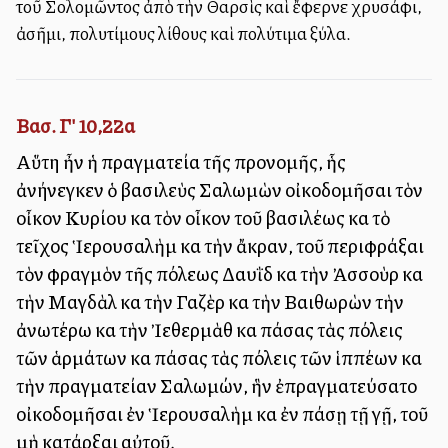
τοῦ Σολομῶντος ἀπὸ τὴν Θαρσὶς καὶ ἔφερνε χρυσάφι,
ἀσῆμι, πολυτίμους λίθους καὶ πολύτιμα ξύλα.
Βασ. Γ' 10,22α
Αὕτη ἦν ἡ πραγματεία τῆς προνομῆς, ἧς
ἀνήνεγκεν ὁ βασιλεὺς Σαλωμὼν οἰκοδομῆσαι τὸν
οἶκον Κυρίου καὶ τὸν οἶκον τοῦ βασιλέως καὶ τὸ
τεῖχος Ἱερουσαλὴμ καὶ τὴν ἄκραν, τοῦ περιφράξαι
τὸν φραγμὸν τῆς πόλεως Δαυῒδ καὶ τὴν Ἀσσοὺρ καὶ
τὴν Μαγδὰλ καὶ τὴν Γαζὲρ καὶ τὴν Βαιθωρὼν τὴν
ἀνωτέρω καὶ τὴν Ἰεθερμὰθ καὶ πάσας τὰς πόλεις
τῶν ἁρμάτων καὶ πάσας τὰς πόλεις τῶν ἱππέων καὶ
τὴν πραγματείαν Σαλωμών, ἣν ἐπραγματεύσατο
οἰκοδομῆσαι ἐν Ἱερουσαλὴμ καὶ ἐν πάσῃ τῇ γῇ, τοῦ
μὴ κατάρξαι αὐτοῦ.