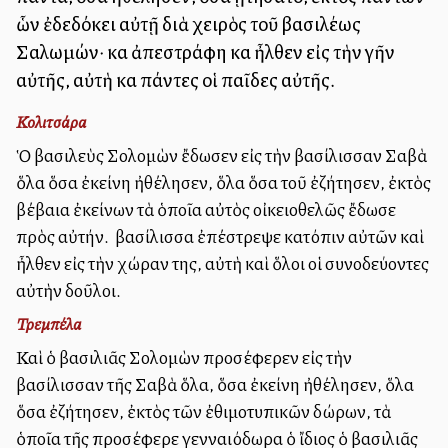
ὧν ἐδεδόκει αὐτῇ διὰ χειρὸς τοῦ βασιλέως
Σαλωμών· καὶ ἀπεστράφη καὶ ἦλθεν εἰς τὴν γῆν
αὐτῆς, αὐτὴ καὶ πάντες οἱ παῖδες αὐτῆς.
Κολιτσάρα
Ὁ βασιλεὺς Σολομὼν ἔδωσεν εἰς τὴν βασίλισσαν Σαβὰ
ὅλα ὅσα ἐκείνη ἠθέλησεν, ὅλα ὅσα τοῦ ἐζήτησεν, ἐκτὸς
βέβαια ἐκείνων τὰ ὁποῖα αὐτὸς οἰκειοθελῶς ἔδωσε
πρὸς αὐτήν. Ἡ βασίλισσα ἐπέστρεψε κατόπιν αὐτῶν καὶ
ἦλθεν εἰς τὴν χώραν της, αὐτὴ καὶ ὅλοι οἱ συνοδεύοντες
αὐτὴν δοῦλοι.
Τρεμπέλα
Καὶ ὁ βασιλιᾶς Σολομὼν προσέφερεν εἰς τὴν
βασίλισσαν τῆς Σαβὰ ὅλα, ὅσα ἐκείνη ἠθέλησεν, ὅλα
ὅσα ἐζήτησεν, ἐκτὸς τῶν ἐθιμοτυπικῶν δώρων, τὰ
ὁποῖα τῆς προσέφερε γενναιόδωρα ὁ ἴδιος ὁ βασιλιᾶς