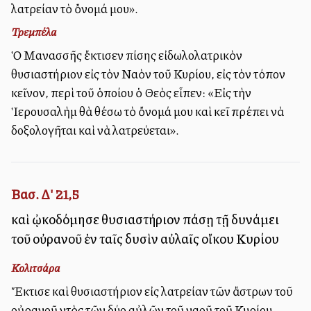
λατρείαν τὸ ὄνομά μου».
Τρεμπέλα
Ὁ Μανασσῆς ἔκτισεν ἐπίσης εἰδωλολατρικὸν
θυσιαστήριον εἰς τὸν Ναὸν τοῦ Κυρίου, εἰς τὸν τόπον
ἐκεῖνον, περὶ τοῦ ὁποίου ὁ Θεὸς εἶπεν: «Εἰς τὴν
Ἱερουσαλὴμ θὰ θέσω τὸ ὄνομά μου καὶ ἐκεῖ πρέπει νὰ
δοξολογῆται καὶ νὰ λατρεύεται».
Βασ. Δ' 21,5
καὶ ᾠκοδόμησε θυσιαστήριον πάσῃ τῇ δυνάμει
τοῦ οὐρανοῦ ἐν ταῖς δυσὶν αὐλαῖς οἴκου Κυρίου
Κολιτσάρα
Ἔκτισε καὶ θυσιαστήριον εἰς λατρείαν τῶν ἄστρων τοῦ
οὐρανοῦ ἐντὸς τῶν δύο αὐλῶν τοῦ ναοῦ τοῦ Κυρίου.