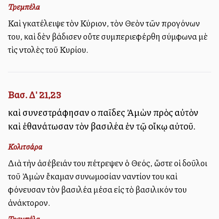
Τρεμπέλα
Καὶ ἐγκατέλειψε τὸν Κύριον, τὸν Θεὸν τῶν προγόνων
του, καὶ δὲν ἐβάδισεν οὔτε συμπεριεφέρθη σύμφωνα μὲ
τὶς ἐντολὲς τοῦ Κυρίου.
Βασ. Δ' 21,23
καὶ συνεστράφησαν οἱ παῖδες Ἀμὼν πρὸς αὐτὸν
καὶ ἐθανάτωσαν τὸν βασιλέα ἐν τῷ οἴκῳ αὐτοῦ.
Κολιτσάρα
Διὰ τὴν ἀσέβειάν του ἐπέτρεψεν ὁ Θεός, ὥστε οἱ δοῦλοι
τοῦ Ἀμὼν ἔκαμαν συνωμοσίαν ἐναντίον του καὶ
ἐφόνευσαν τὸν βασιλέα μέσα εἰς τὸ βασιλικόν του
ἀνάκτορον.
Τρεμπέλα