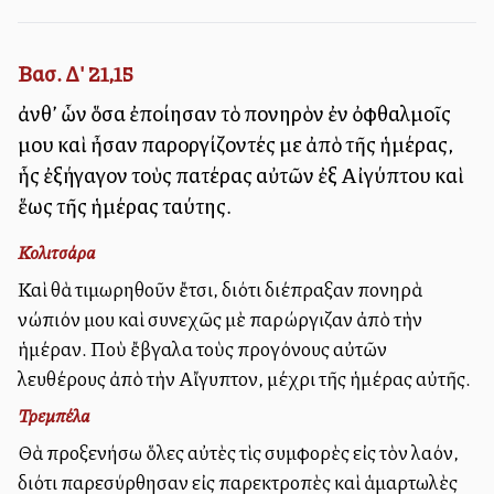
Βασ. Δ' 21,15
ἀνθ’ ὧν ὅσα ἐποίησαν τὸ πονηρὸν ἐν ὀφθαλμοῖς
μου καὶ ἦσαν παροργίζοντές με ἀπὸ τῆς ἡμέρας,
ἧς ἐξήγαγον τοὺς πατέρας αὐτῶν ἐξ Αἰγύπτου καὶ
ἕως τῆς ἡμέρας ταύτης.
Κολιτσάρα
Καὶ θὰ τιμωρηθοῦν ἔτσι, διότι διέπραξαν πονηρὰ
ἐνώπιόν μου καὶ συνεχῶς μὲ παρώργιζαν ἀπὸ τὴν
ἡμέραν. Ποὺ ἔβγαλα τοὺς προγόνους αὐτῶν
ἐλευθέρους ἀπὸ τὴν Αἴγυπτον, μέχρι τῆς ἡμέρας αὐτῆς.
Τρεμπέλα
Θὰ προξενήσω ὅλες αὐτὲς τὶς συμφορὲς εἰς τὸν λαόν,
διότι παρεσύρθησαν εἰς παρεκτροπὲς καὶ ἁμαρτωλὲς