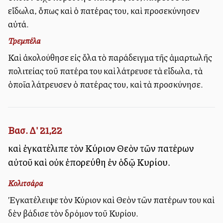
εἴδωλα, ὅπως καὶ ὁ πατέρας του, καὶ προσεκύνησεν
αὐτά.
Τρεμπέλα
Καὶ ἀκολούθησε εἰς ὅλα τὸ παράδειγμα τῆς ἁμαρτωλῆς
πολιτείας τοῦ πατέρα του καὶ ἐλάτρευσε τὰ εἴδωλα, τὰ
ὁποῖα ἐλάτρευσεν ὁ πατέρας του, καὶ τὰ ἐπροσκύνησε.
Βασ. Δ' 21,22
καὶ ἐγκατέλιπε τὸν Κύριον Θεὸν τῶν πατέρων
αὐτοῦ καὶ οὐκ ἐπορεύθη ἐν ὁδῷ Κυρίου.
Κολιτσάρα
Ἐγκατέλειψε τὸν Κύριον καὶ Θεὸν τῶν πατέρων του καὶ
δὲν ἐβάδισε τὸν δρόμον τοῦ Κυρίου.