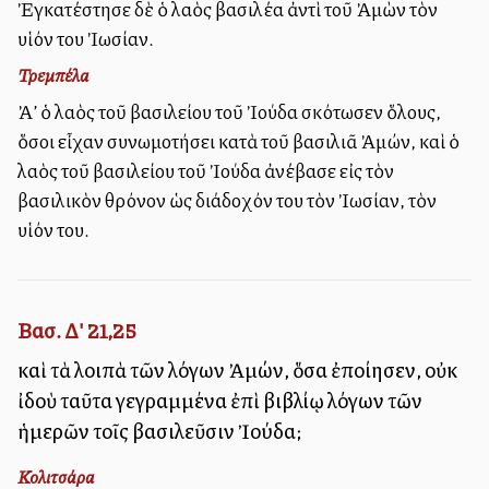
Ἐγκατέστησε δὲ ὁ λαὸς βασιλέα ἀντὶ τοῦ Ἀμὼν τὸν
υἱόν του Ἰωσίαν.
Τρεμπέλα
Ἀλλ’ ὁ λαὸς τοῦ βασιλείου τοῦ Ἰούδα ἐσκότωσεν ὅλους,
ὅσοι εἶχαν συνωμοτήσει κατὰ τοῦ βασιλιᾶ Ἀμών, καὶ ὁ
λαὸς τοῦ βασιλείου τοῦ Ἰούδα ἀνέβασε εἰς τὸν
βασιλικὸν θρόνον ὡς διάδοχόν του τὸν Ἰωσίαν, τὸν
υἱόν του.
Βασ. Δ' 21,25
καὶ τὰ λοιπὰ τῶν λόγων Ἀμών, ὅσα ἐποίησεν, οὐκ
ἰδοὺ ταῦτα γεγραμμένα ἐπὶ βιβλίῳ λόγων τῶν
ἡμερῶν τοῖς βασιλεῦσιν Ἰούδα;
Κολιτσάρα