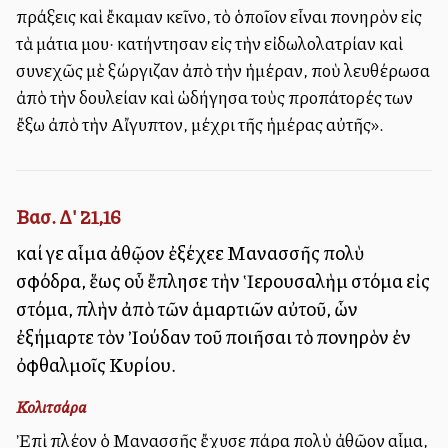
πράξεις καὶ ἔκαμαν ἐκεῖνο, τὸ ὁποῖον εἶναι πονηρὸν εἰς
τὰ μάτια μου· κατήντησαν εἰς τὴν εἰδωλολατρίαν καὶ
συνεχῶς μὲ ἐξώργιζαν ἀπὸ τὴν ἡμέραν, ποὺ ἐλευθέρωσα
ἀπὸ τὴν δουλείαν καὶ ὡδήγησα τοὺς προπάτορές των
ἔξω ἀπὸ τὴν Αἴγυπτον, μέχρι τῆς ἡμέρας αὐτῆς».
Βασ. Δ' 21,16
καί γε αἷμα ἀθῷον ἐξέχεε Μανασσῆς πολὺ
σφόδρα, ἕως οὗ ἔπλησε τὴν Ἱερουσαλὴμ στόμα εἰς
στόμα, πλὴν ἀπὸ τῶν ἁμαρτιῶν αὐτοῦ, ὧν
ἐξήμαρτε τὸν Ἰούδαν τοῦ ποιῆσαι τὸ πονηρὸν ἐν
ὀφθαλμοῖς Κυρίου.
Κολιτσάρα
Ἐπὶ πλέον ὁ Μανασσῆς ἔχυσε πάρα πολὺ ἀθῶον αἷμα,