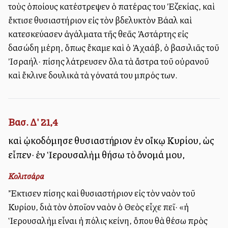
τοὺς ὁποίους κατέστρεψεν ὁ πατέρας του Ἐζεκίας, καὶ
ἔκτισε θυσιαστήριον εἰς τὸν βδελυκτὸν Βάαλ καὶ
κατεσκεύασεν ἀγάλματα τῆς θεᾶς Ἀστάρτης εἰς
δασώδη μέρη, ὅπως ἔκαμε καὶ ὁ Ἀχαάβ, ὁ βασιλιᾶς τοῦ
Ἰσραήλ· ἐπίσης ἐλάτρευσεν ὅλα τὰ ἄστρα τοῦ οὐρανοῦ
καὶ ἔκλινε δουλικὰ τὰ γόνατά του ἐμπρός των.
Βασ. Δ' 21,4
καὶ ᾠκοδόμησε θυσιαστήριον ἐν οἴκῳ Κυρίου, ὡς
εἶπεν· ἐν Ἱερουσαλὴμ θήσω τὸ ὄνομά μου,
Κολιτσάρα
Ἔκτισεν ἐπίσης καὶ θυσιαστήριον εἰς τὸν ναὸν τοῦ
Κυρίου, διὰ τὸν ὁποῖον ναὸν ὁ Θεὸς εἶχε πεῖ· «ἡ
Ἱερουσαλὴμ εἶναι ἡ πόλις ἐκείνη, ὅπου θὰ θέσω πρὸς