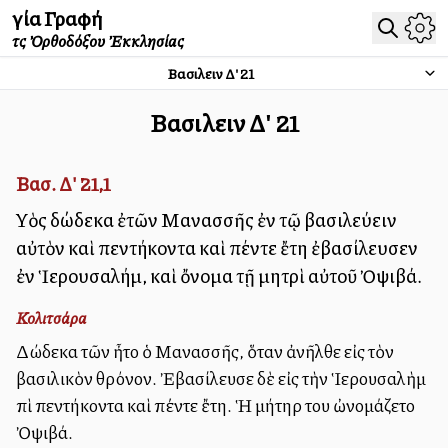
Ἁγία Γραφή
τῆς Ὀρθοδόξου Ἐκκλησίας
Βασιλειῶν Δ'
21
Βασιλειῶν Δ'
21
Βασ. Δ' 21,1
Υἱὸς δώδεκα ἐτῶν Μανασσῆς ἐν τῷ βασιλεύειν
αὐτὸν καὶ πεντήκοντα καὶ πέντε ἔτη ἐβασίλευσεν
ἐν Ἱερουσαλήμ, καὶ ὄνομα τῇ μητρὶ αὐτοῦ Ὀψιβά.
Κολιτσάρα
Δώδεκα ἐτῶν ἦτο ὁ Μανασσῆς, ὅταν ἀνῆλθε εἰς τὸν
βασιλικὸν θρόνον. Ἐβασίλευσε δὲ εἰς τὴν Ἱερουσαλὴμ
ἐπὶ πεντήκοντα καὶ πέντε ἔτη. Ἡ μήτηρ του ὠνομάζετο
Ὀψιβά.