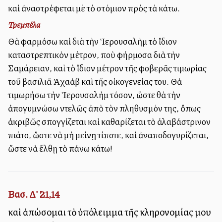
καὶ ἀναστρέφεται μὲ τὸ στόμιον πρὸς τὰ κάτω.
Τρεμπέλα
Θὰ ἐφαρμόσω καὶ διὰ τὴν Ἱερουσαλὴμ τὸ ἴδιον
καταστρεπτικὸν μέτρον, ποὺ ἐφήρμοσα διὰ τὴν
Σαμάρειαν, καὶ τὸ ἴδιον μέτρον τῆς φοβερᾶς τιμωρίας
τοῦ βασιλιᾶ Ἀχαὰβ καὶ τῆς οἰκογενείας του. Θὰ
τιμωρήσω τὴν Ἱερουσαλὴμ τόσον, ὥστε θὰ τὴν
ἀπογυμνώσω ἐντελῶς ἀπὸ τὸν πληθυσμόν της, ὅπως
ἀκριβῶς σπογγίζεται καὶ καθαρίζεται τὸ ἀλαβάστρινον
πιάτο, ὥστε νὰ μὴ μείνῃ τίποτε, καὶ ἀναποδογυρίζεται,
ὥστε νὰ ἔλθῃ τὸ ἐπάνω κάτω!
Βασ. Δ' 21,14
καὶ ἀπώσομαι τὸ ὑπόλειμμα τῆς κληρονομίας μου