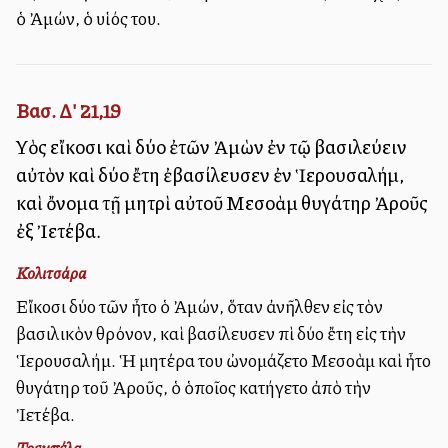
ὁ Ἀμών, ὁ υἱός του.
Βασ. Δ' 21,19
Υἱὸς εἴκοσι καὶ δύο ἐτῶν Ἀμὼν ἐν τῷ βασιλεύειν
αὐτὸν καὶ δύο ἔτη ἐβασίλευσεν ἐν Ἱερουσαλήμ,
καὶ ὄνομα τῇ μητρὶ αὐτοῦ Μεσολλὰμ θυγάτηρ Ἀροῦς
ἐξ Ἰετέβα.
Κολιτσάρα
Εἴκοσι δύο ἐτῶν ἦτο ὁ Ἀμών, ὅταν ἀνῆλθεν εἰς τὸν
βασιλικὸν θρόνον, καὶ ἐβασίλευσεν ἐπὶ δύο ἔτη εἰς τὴν
Ἱερουσαλήμ. Ἡ μητέρα του ὠνομάζετο Μεσολλὰμ καὶ ἦτο
θυγάτηρ τοῦ Ἀροῦς, ὁ ὁποῖος κατήγετο ἀπὸ τὴν
Ἰετέβα.
Τρεμπέλα