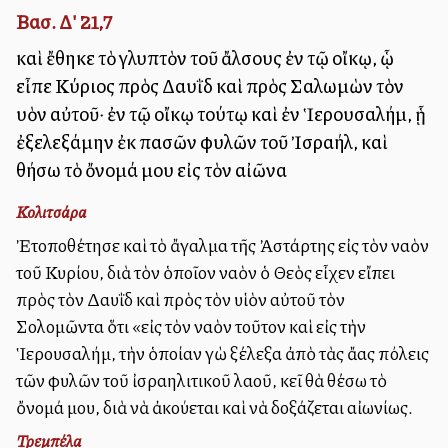
Βασ. Δ' 21,7
καὶ ἔθηκε τὸ γλυπτὸν τοῦ ἄλσους ἐν τῷ οἴκῳ, ᾧ
εἶπε Κύριος πρὸς Δαυῒδ καὶ πρὸς Σαλωμὼν τὸν
υἱὸν αὐτοῦ· ἐν τῷ οἴκῳ τούτῳ καὶ ἐν Ἱερουσαλήμ, ᾗ
ἐξελεξάμην ἐκ πασῶν φυλῶν τοῦ Ἰσραήλ, καὶ
θήσω τὸ ὄνομά μου εἰς τὸν αἰῶνα
Κολιτσάρα
Ἐτοποθέτησε καὶ τὸ ἄγαλμα τῆς Ἀστάρτης εἰς τὸν ναὸν
τοῦ Κυρίου, διὰ τὸν ὁποῖον ναὸν ὁ Θεὸς εἶχεν εἴπει
πρὸς τὸν Δαυῒδ καὶ πρὸς τὸν υἱὸν αὐτοῦ τὸν
Σολομῶντα ὅτι «εἰς τὸν ναὸν τοῦτον καὶ εἰς τὴν
Ἱερουσαλήμ, τὴν ὁποίαν ἐγὼ ἐξέλεξα ἀπὸ τὰς ἄλλας πόλεις
τῶν φυλῶν τοῦ ἰσραηλιτικοῦ λαοῦ, ἐκεῖ θὰ θέσω τὸ
ὄνομά μου, διὰ νὰ ἀκούεται καὶ νὰ δοξάζεται αἰωνίως.
Τρεμπέλα