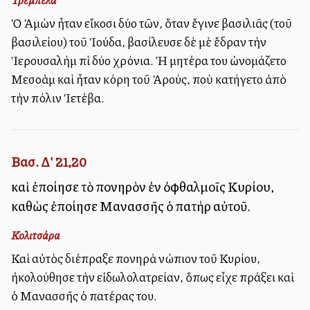
Ὁ Ἀμὼν ἦταν εἴκοσι δύο ἐτῶν, ὅταν ἔγινε βασιλιᾶς (τοῦ
βασιλείου) τοῦ Ἰούδα, ἐβασίλευσε δὲ μὲ ἔδραν τὴν
Ἱερουσαλὴμ ἐπὶ δύο χρόνια. Ἡ μητέρα του ὠνομάζετο
Μεσολλὰμ καὶ ἦταν κόρη τοῦ Ἀρούς, ποὺ κατήγετο ἀπὸ
τὴν πόλιν Ἰετέβα.
Βασ. Δ' 21,20
καὶ ἐποίησε τὸ πονηρὸν ἐν ὀφθαλμοῖς Κυρίου,
καθὼς ἐποίησε Μανασσῆς ὁ πατὴρ αὐτοῦ.
Κολιτσάρα
Καὶ αὐτὸς διέπραξε πονηρὰ ἐνώπιον τοῦ Κυρίου,
ἠκολούθησε τὴν εἰδωλολατρείαν, ὅπως εἶχε πράξει καὶ
ὁ Μανασσῆς ὁ πατέρας του.