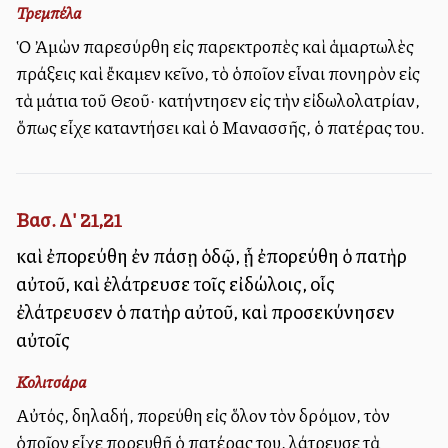
Τρεμπέλα
Ὁ Ἀμὼν παρεσύρθη εἰς παρεκτροπὲς καὶ ἁμαρτωλὲς
πράξεις καὶ ἔκαμεν ἐκεῖνο, τὸ ὁποῖον εἶναι πονηρὸν εἰς
τὰ μάτια τοῦ Θεοῦ· κατήντησεν εἰς τὴν εἰδωλολατρίαν,
ὅπως εἶχε καταντήσει καὶ ὁ Μανασσῆς, ὁ πατέρας του.
Βασ. Δ' 21,21
καὶ ἐπορεύθη ἐν πάσῃ ὁδῷ, ᾗ ἐπορεύθη ὁ πατὴρ
αὐτοῦ, καὶ ἐλάτρευσε τοῖς εἰδώλοις, οἷς
ἐλάτρευσεν ὁ πατὴρ αὐτοῦ, καὶ προσεκύνησεν
αὐτοῖς
Κολιτσάρα
Αὐτός, δηλαδή, ἐπορεύθη εἰς ὅλον τὸν δρόμον, τὸν
ὁποῖον εἶχε πορευθῆ ὁ πατέρας του, ἐλάτρευσε τὰ