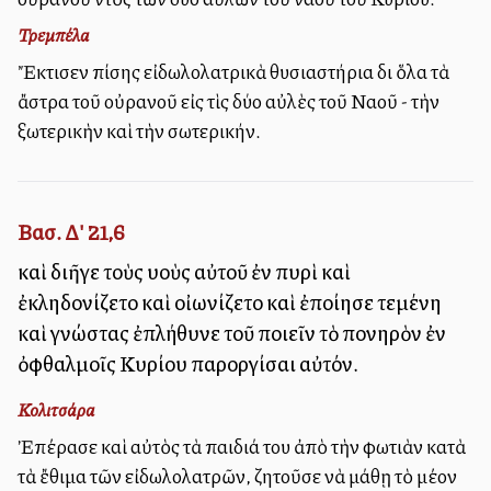
Τρεμπέλα
Ἔκτισεν ἐπίσης εἰδωλολατρικὰ θυσιαστήρια δι ὅλα τὰ
ἄστρα τοῦ οὐρανοῦ εἰς τὶς δύο αὐλὲς τοῦ Ναοῦ - τὴν
ἐξωτερικὴν καὶ τὴν ἐσωτερικήν.
Βασ. Δ' 21,6
καὶ διῆγε τοὺς υἱοὺς αὐτοῦ ἐν πυρὶ καὶ
ἐκληδονίζετο καὶ οἰωνίζετο καὶ ἐποίησε τεμένη
καὶ γνώστας ἐπλήθυνε τοῦ ποιεῖν τὸ πονηρὸν ἐν
ὀφθαλμοῖς Κυρίου παροργίσαι αὐτόν.
Κολιτσάρα
Ἐπέρασε καὶ αὐτὸς τὰ παιδιά του ἀπὸ τὴν φωτιὰν κατὰ
τὰ ἔθιμα τῶν εἰδωλολατρῶν, ἐζητοῦσε νὰ μάθῃ τὸ μέλλον