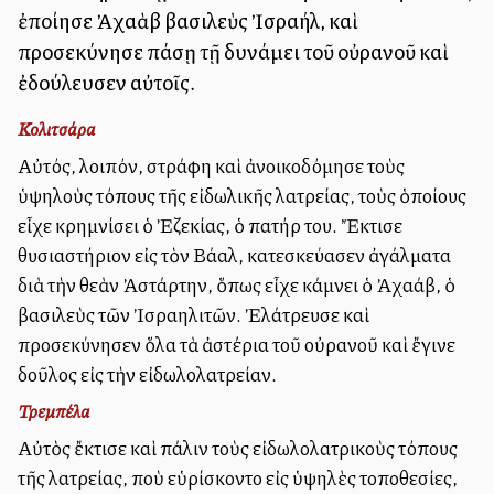
ἐποίησε Ἀχαὰβ βασιλεὺς Ἰσραήλ, καὶ
προσεκύνησε πάσῃ τῇ δυνάμει τοῦ οὐρανοῦ καὶ
ἐδούλευσεν αὐτοῖς.
Κολιτσάρα
Αὐτός, λοιπόν, ἐστράφη καὶ ἀνοικοδόμησε τοὺς
ὑψηλοὺς τόπους τῆς εἰδωλικῆς λατρείας, τοὺς ὁποίους
εἶχε κρημνίσει ὁ Ἐζεκίας, ὁ πατήρ του. Ἔκτισε
θυσιαστήριον εἰς τὸν Βάαλ, κατεσκεύασεν ἀγάλματα
διὰ τὴν θεὰν Ἀστάρτην, ὅπως εἶχε κάμνει ὁ Ἀχαάβ, ὁ
βασιλεὺς τῶν Ἰσραηλιτῶν. Ἐλάτρευσε καὶ
προσεκύνησεν ὅλα τὰ ἀστέρια τοῦ οὐρανοῦ καὶ ἔγινε
δοῦλος εἰς τὴν εἰδωλολατρείαν.
Τρεμπέλα
Αὐτὸς ἔκτισε καὶ πάλιν τοὺς εἰδωλολατρικοὺς τόπους
τῆς λατρείας, ποὺ εὑρίσκοντο εἰς ὑψηλὲς τοποθεσίες,