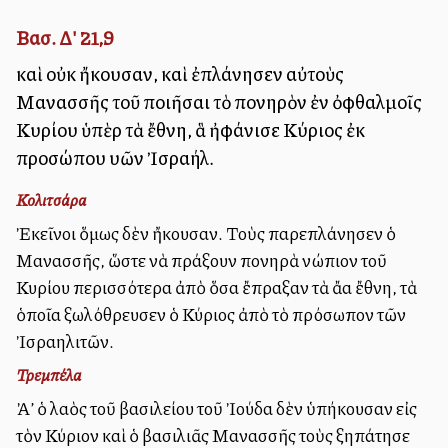
Βασ. Δ' 21,9
καὶ οὐκ ἤκουσαν, καὶ ἐπλάνησεν αὐτοὺς
Μανασσῆς τοῦ ποιῆσαι τὸ πονηρὸν ἐν ὀφθαλμοῖς
Κυρίου ὑπὲρ τὰ ἔθνη, ἃ ἠφάνισε Κύριος ἐκ
προσώπου υἱῶν Ἰσραήλ.
Κολιτσάρα
Ἐκεῖνοι ὅμως δὲν ἤκουσαν. Τοὺς παρεπλάνησεν ὁ
Μανασσῆς, ὥστε νὰ πράξουν πονηρὰ ἐνώπιον τοῦ
Κυρίου περισσότερα ἀπὸ ὅσα ἔπραξαν τὰ ἄλλα ἔθνη, τὰ
ὁποῖα ἐξωλόθρευσεν ὁ Κύριος ἀπὸ τὸ πρόσωπον τῶν
Ἰσραηλιτῶν.
Τρεμπέλα
Ἀλλ’ ὁ λαὸς τοῦ βασιλείου τοῦ Ἰούδα δὲν ὑπήκουσαν εἰς
τὸν Κύριον καὶ ὁ βασιλιᾶς Μανασσῆς τοὺς ἐξηπάτησε