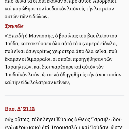
ἀπὸ ἐκεῖνα τὰ ὁποῖα ἔκαναν οἱ πρὸ αὐτοῦ Ἀμορραῖοι,
καὶ παρώθησε τὸν ἰουδαϊκὸν λαὸν εἰς τὴν λατρείαν
αὐτῶν τῶν εἰδώλων,
Τρεμπέλα
«Ἐπειδὴ ὁ Μανασσῆς, ὁ βασιλιᾶς τοῦ βασιλείου τοῦ
Ἰούδα, κατεσκεύασεν ὅλα αὐτὰ τὰ σιχαμερὰ εἴδωλα,
ποὺ εἶναι ἀσυγκρίτως χειρότερα ἀπὸ ὅλα ἐκεῖνα, ποὺ
ἔκαμαν οἱ Ἀμορραῖοι, οἱ ὁποῖοι προηγήθησαν τῶν
Ἰσραηλιτῶν, καὶ ἔτσι παρέσυρε καὶ αὐτὸν τὸν
Ἰουδαϊκὸν λαόν, ὥστε νὰ ὁδηγηθῇ εἰς τὴν ἀποστασίαν
καὶ τὴν εἰδωλολατρίαν ἐκείνων,
Βασ. Δ' 21,12
οὐχ οὕτως, τάδε λέγει Κύριος ὁ Θεὸς Ἰσραήλ· ἰδοὺ
ἐγὼ φέρω κακὰ ἐπὶ Ἱερουσαλὴμ καὶ Ἰούδαν, ὥστε