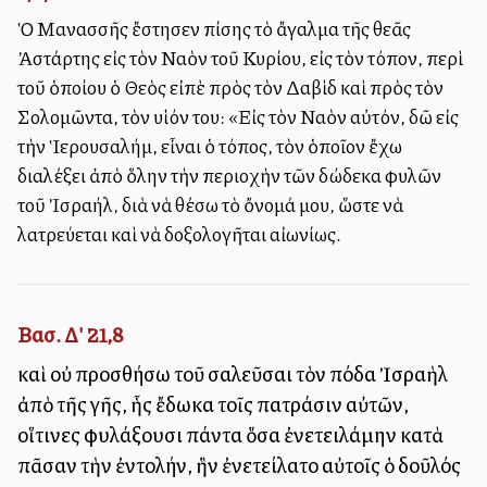
Ὁ Μανασσῆς ἔστησεν ἐπίσης τὸ ἄγαλμα τῆς θεᾶς
Ἀστάρτης εἰς τὸν Ναὸν τοῦ Κυρίου, εἰς τὸν τόπον, περὶ
τοῦ ὁποίου ὁ Θεὸς εἰπὲ πρὸς τὸν Δαβὶδ καὶ πρὸς τὸν
Σολομῶντα, τὸν υἱόν του: «Εἰς τὸν Ναὸν αὐτόν, ἐδῶ εἰς
τὴν Ἱερουσαλήμ, εἶναι ὁ τόπος, τὸν ὁποῖον ἔχω
διαλέξει ἀπὸ ὅλην τὴν περιοχὴν τῶν δώδεκα φυλῶν
τοῦ Ἰσραήλ, διὰ νὰ θέσω τὸ ὄνομά μου, ὥστε νὰ
λατρεύεται καὶ νὰ δοξολογῆται αἰωνίως.
Βασ. Δ' 21,8
καὶ οὐ προσθήσω τοῦ σαλεῦσαι τὸν πόδα Ἰσραὴλ
ἀπὸ τῆς γῆς, ἧς ἔδωκα τοῖς πατράσιν αὐτῶν,
οἵτινες φυλάξουσι πάντα ὅσα ἐνετειλάμην κατὰ
πᾶσαν τὴν ἐντολήν, ἣν ἐνετείλατο αὐτοῖς ὁ δοῦλός