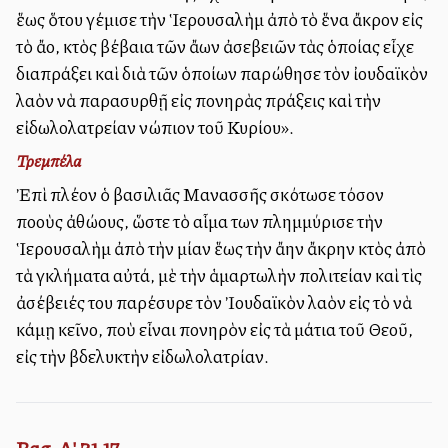
ἕως ὅτου ἐγέμισε τὴν Ἱερουσαλὴμ ἀπὸ τὸ ἕνα ἄκρον εἰς
τὸ ἄλλο, ἐκτὸς βέβαια τῶν ἄλλων ἀσεβειῶν τὰς ὁποίας εἶχε
διαπράξει καὶ διὰ τῶν ὁποίων παρώθησε τὸν ἰουδαϊκὸν
λαὸν νὰ παρασυρθῇ εἰς πονηρὰς πράξεις καὶ τὴν
εἰδωλολατρείαν ἐνώπιον τοῦ Κυρίου».
Τρεμπέλα
Ἐπὶ πλέον ὁ βασιλιᾶς Μανασσῆς ἐσκότωσε τόσον
πολλοὺς ἀθώους, ὥστε τὸ αἷμα των ἐπλημμύρισε τὴν
Ἱερουσαλὴμ ἀπὸ τὴν μίαν ἕως τὴν ἄλλην ἄκρην ἐκτὸς ἀπὸ
τὰ ἐγκλήματα αὐτά, μὲ τὴν ἁμαρτωλὴν πολιτείαν καὶ τὶς
ἀσέβειές του παρέσυρε τὸν Ἰουδαϊκὸν λαὸν εἰς τὸ νὰ
κάμῃ ἐκεῖνο, ποὺ εἶναι πονηρὸν εἰς τὰ μάτια τοῦ Θεοῦ,
εἰς τὴν βδελυκτὴν εἰδωλολατρίαν.