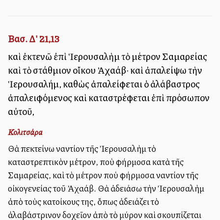
Βασ. Δ' 21,13
καὶ ἐκτενῶ ἐπὶ Ἱερουσαλὴμ τὸ μέτρον Σαμαρείας
καὶ τὸ στάθμιον οἴκου Ἀχαάβ· καὶ ἀπαλείψω τὴν
Ἱερουσαλήμ, καθὼς ἀπαλείφεται ὁ ἀλάβαστρος
ἀπαλειφόμενος καὶ καταστρέφεται ἐπὶ πρόσωπον
αὐτοῦ,
Κολιτσάρα
Θὰ ἐπεκτείνω ἐναντίον τῆς Ἱερουσαλὴμ τὸ
καταστρεπτικὸν μέτρον, ποὺ ἐφήρμοσα κατὰ τῆς
Σαμαρείας, καὶ τὸ μέτρον ποὺ ἐφήρμοσα ἐναντίον τῆς
οἰκογενείας τοῦ Ἀχαάβ. Θὰ ἀδειάσω τὴν Ἱερουσαλὴμ
ἀπὸ τοὺς κατοίκους της, ὅπως ἀδειάζει τὸ
ἀλαβάστρινον δοχεῖον ἀπὸ τὸ μύρον καὶ σκουπίζεται