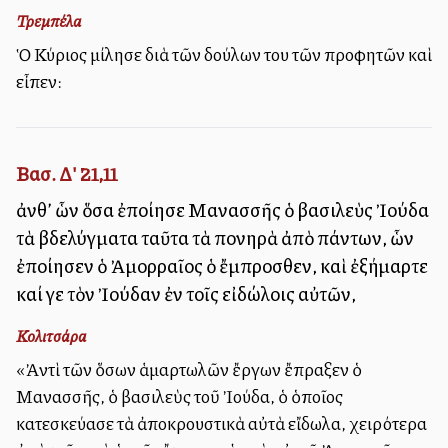
Τρεμπέλα
Ὁ Κύριος ἐμίλησε διὰ τῶν δούλων του τῶν προφητῶν καὶ
εἶπεν:
Βασ. Δ' 21,11
ἀνθ’ ὧν ὅσα ἐποίησε Μανασσῆς ὁ βασιλεὺς Ἰούδα
τὰ βδελύγματα ταῦτα τὰ πονηρὰ ἀπὸ πάντων, ὧν
ἐποίησεν ὁ Ἀμορραῖος ὁ ἔμπροσθεν, καὶ ἐξήμαρτε
καί γε τὸν Ἰούδαν ἐν τοῖς εἰδώλοις αὐτῶν,
Κολιτσάρα
«Ἀντὶ τῶν ὅσων ἁμαρτωλῶν ἔργων ἔπραξεν ὁ
Μανασσῆς, ὁ βασιλεὺς τοῦ Ἰούδα, ὁ ὁποῖος
κατεσκεύασε τὰ ἀποκρουστικὰ αὐτὰ εἴδωλα, χειρότερα