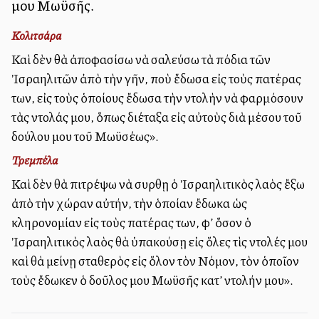
μου Μωϋσῆς.
Κολιτσάρα
Καὶ δὲν θὰ ἀποφασίσω νὰ σαλεύσω τὰ πόδια τῶν
Ἰσραηλιτῶν ἀπὸ τὴν γῆν, ποὺ ἔδωσα εἰς τοὺς πατέρας
των, εἰς τοὺς ὁποίους ἔδωσα τὴν ἐντολὴν νὰ ἐφαρμόσουν
τὰς ἐντολάς μου, ὅπως διέταξα εἰς αὐτοὺς διὰ μέσου τοῦ
δούλου μου τοῦ Μωϋσέως».
Τρεμπέλα
Καὶ δὲν θὰ ἐπιτρέψω νὰ συρθῃ ὁ Ἰσραηλιτικὸς λαὸς ἔξω
ἀπὸ τὴν χώραν αὐτήν, τὴν ὁποίαν ἔδωκα ὡς
κληρονομίαν εἰς τοὺς πατέρας των, ἐφ’ ὅσον ὁ
Ἰσραηλιτικὸς λαὸς θὰ ὑπακούσῃ εἰς ὅλες τὶς ἐντολές μου
καὶ θὰ μείνῃ σταθερὸς εἰς ὅλον τὸν Νόμον, τὸν ὁποῖον
τοὺς ἔδωκεν ὁ δοῦλος μου Μωϋσῆς κατ’ ἐντολήν μου».