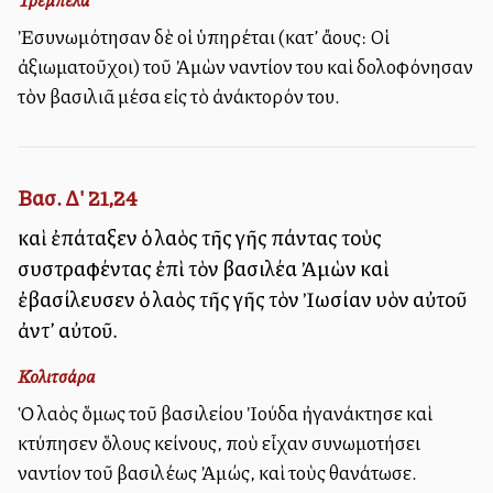
Ἐσυνωμότησαν δὲ οἱ ὑπηρέται (κατ’ ἄλλους: Οἱ
ἀξιωματοῦχοι) τοῦ Ἀμὼν ἐναντίον του καὶ ἐδολοφόνησαν
τὸν βασιλιᾶ μέσα εἰς τὸ ἀνάκτορόν του.
Βασ. Δ' 21,24
καὶ ἐπάταξεν ὁ λαὸς τῆς γῆς πάντας τοὺς
συστραφέντας ἐπὶ τὸν βασιλέα Ἀμὼν καὶ
ἐβασίλευσεν ὁ λαὸς τῆς γῆς τὸν Ἰωσίαν υἱὸν αὐτοῦ
ἀντ’ αὐτοῦ.
Κολιτσάρα
Ὁ λαὸς ὅμως τοῦ βασιλείου Ἰούδα ἠγανάκτησε καὶ
ἐκτύπησεν ὅλους ἐκείνους, ποὺ εἶχαν συνωμοτήσει
ἐναντίον τοῦ βασιλέως Ἀμώς, καὶ τοὺς ἐθανάτωσε.