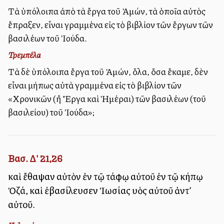
Τὰ ὑπόλοιπα ἀπὸ τὰ ἔργα τοῦ Ἀμών, τὰ ὁποῖα αὐτὸς
ἔπραξεν, εἶναι γραμμένα εἰς τὸ βιβλίον τῶν ἔργων τῶν
βασιλέων τοῦ Ἰούδα.
Τρεμπέλα
Τὰ δὲ ὑπόλοιπα ἔργα τοῦ Ἀμών, ὅλα, ὅσα ἔκαμε, δὲν
εἶναι μήπως αὐτὰ γραμμένα εἰς τὸ βιβλίον τῶν
«Χρονικῶν (ἢ Ἔργα καὶ Ἡμέραι) τῶν βασιλέων (τοῦ
βασιλείου) τοῦ Ἰούδα»;
Βασ. Δ' 21,26
καὶ ἔθαψαν αὐτὸν ἐν τῷ τάφῳ αὐτοῦ ἐν τῷ κήπῳ
Ὀζά, καὶ ἐβασίλευσεν Ἰωσίας υἱὸς αὐτοῦ ἀντ’
αὐτοῦ.