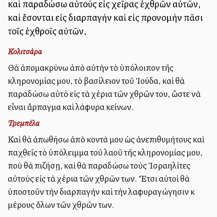
καὶ παραδώσω αὐτοὺς εἰς χεῖρας ἐχθρῶν αὐτῶν,
καὶ ἔσονται εἰς διαρπαγὴν καὶ εἰς προνομὴν πᾶσι
τοῖς ἐχθροῖς αὐτῶν,
Κολιτσάρα
Θὰ ἀπομακρύνω ἀπὸ αὐτὴν τὸ ὑπόλοιπον τῆς
κληρονομίας μου, τὸ βασίλειον τοῦ Ἰούδα, καὶ θὰ
παραδώσω αὐτὸ εἰς τὰ χέρια τῶν ἐχθρῶν του, ὥστε νὰ
εἶναι ἅρπαγμα καὶ λάφυρα ἐκείνων.
Τρεμπέλα
Καὶ θὰ ἀπωθήσω ἀπὸ κοντά μου ὡς ἀνεπιθυμήτους καὶ
ἐπαχθεῖς τὸ ὑπόλειμμα τοῦ λαοῦ τῆς κληρονομίας μου,
ποὺ θὰ ἐπιζήσῃ, καὶ θὰ παραδώσω τοὺς Ἰσραηλίτες
αὐτοὺς εἰς τὰ χέρια τῶν ἐχθρῶν των. Ἔτσι αὐτοὶ θὰ
ὑποστοῦν τὴν διαρπαγὴν καὶ τὴν λαφυραγώγησιν ἐκ
μέρους ὅλων τῶν ἐχθρῶν των.