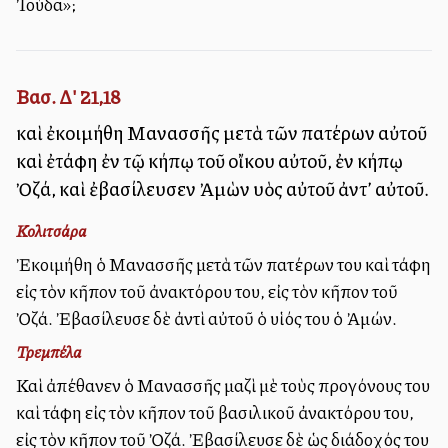
Ἰούδα»;
Βασ. Δ' 21,18
καὶ ἐκοιμήθη Μανασσῆς μετὰ τῶν πατέρων αὐτοῦ
καὶ ἐτάφη ἐν τῷ κήπῳ τοῦ οἴκου αὐτοῦ, ἐν κήπῳ
Ὀζά, καὶ ἐβασίλευσεν Ἀμὼν υἱὸς αὐτοῦ ἀντ’ αὐτοῦ.
Κολιτσάρα
Ἐκοιμήθη ὁ Μανασσῆς μετὰ τῶν πατέρων του καὶ ἐτάφη
εἰς τὸν κῆπον τοῦ ἀνακτόρου του, εἰς τὸν κῆπον τοῦ
Ὀζά. Ἐβασίλευσε δὲ ἀντὶ αὐτοῦ ὁ υἱός του ὁ Ἀμών.
Τρεμπέλα
Καὶ ἀπέθανεν ὁ Μανασσῆς μαζὶ μὲ τοὺς προγόνους του
καὶ ἐτάφη εἰς τὸν κῆπον τοῦ βασιλικοῦ ἀνακτόρου του,
εἰς τὸν κῆπον τοῦ Ὀζά. Ἐβασίλευσε δὲ ὡς διάδοχός του