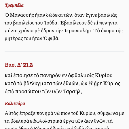
Τρεμπέλα
Ὁ Μανασσῆς ἦταν δώδεκα ἐτῶν, ὅταν ἔγινε βασιλιᾶς
τοῦ βασιλείου τοῦ Ἰούδα. Ἐβασίλευσε δὲ ἐπὶ πενῆντα
πέντε χρόνια μὲ ἔδραν τὴν Ἱερουσαλήμ. Τὸ ὄνομα τῆς
μητέρας του ἦταν Ὀψιβά.
Βασ. Δ' 21,2
καὶ ἐποίησε τὸ πονηρὸν ἐν ὀφθαλμοῖς Κυρίου
κατὰ τὰ βδελύγματα τῶν ἐθνῶν, ὧν ἐξῇρε Κύριος
ἀπὸ προσώπου τῶν υἱῶν Ἰσραήλ,
Κολιτσάρα
Αὐτὸς ἔπραξε πονηρὰ ἐνώπιον τοῦ Κυρίου, σύμφωνα μὲ
τὰ βδελυρὰ εἰδωλολατρικὰ ἔργα τῶν ἄλλων ἐθνῶν, τὰ
ὁποῖα ἔθνη ὁ Κύριος ἔβγαλε καὶ ἐξεδίωξεν ἀπὸ τὸ