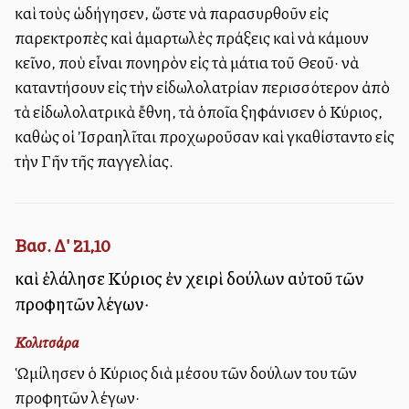
καὶ τοὺς ὡδήγησεν, ὥστε νὰ παρασυρθοῦν εἰς
παρεκτροπὲς καὶ ἁμαρτωλὲς πράξεις καὶ νὰ κάμουν
ἐκεῖνο, ποὺ εἶναι πονηρὸν εἰς τὰ μάτια τοῦ Θεοῦ· νὰ
καταντήσουν εἰς τὴν εἰδωλολατρίαν περισσότερον ἀπὸ
τὰ εἰδωλολατρικὰ ἔθνη, τὰ ὁποῖα ἐξηφάνισεν ὁ Κύριος,
καθὼς οἱ Ἰσραηλῖται ἐπροχωροῦσαν καὶ ἐγκαθίσταντο εἰς
τὴν Γῆν τῆς ἐπαγγελίας.
Βασ. Δ' 21,10
καὶ ἐλάλησε Κύριος ἐν χειρὶ δούλων αὐτοῦ τῶν
προφητῶν λέγων·
Κολιτσάρα
Ὡμίλησεν ὁ Κύριος διὰ μέσου τῶν δούλων του τῶν
προφητῶν λέγων·