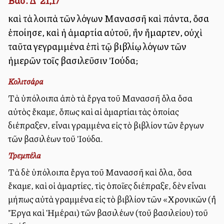
Βασ. Δ' 21,17
καὶ τὰ λοιπὰ τῶν λόγων Μανασσῆ καὶ πάντα, ὅσα
ἐποίησε, καὶ ἡ ἁμαρτία αὐτοῦ, ἣν ἥμαρτεν, οὐχὶ
ταῦτα γεγραμμένα ἐπὶ τῷ βιβλίῳ λόγων τῶν
ἡμερῶν τοῖς βασιλεῦσιν Ἰούδα;
Κολιτσάρα
Τὰ ὑπόλοιπα ἀπὸ τὰ ἔργα τοῦ Μανασσῆ ὅλα ὅσα
αὐτὸς ἔκαμε, ὅπως καὶ αἱ ἁμαρτίαι τὰς ὁποίας
διέπραξεν, εἶναι γραμμένα εἰς τὸ βιβλίον τῶν ἔργων
τῶν βασιλέων τοῦ Ἰούδα.
Τρεμπέλα
Τὰ δὲ ὑπόλοιπα ἔργα τοῦ Μανασσῆ καὶ ὅλα, ὅσα
ἔκαμε, καὶ οἱ ἁμαρτίες, τὶς ὁποῖες διέπραξε, δὲν εἶναι
μήπως αὐτὰ γραμμένα εἰς τὸ βιβλίον τῶν «Χρονικῶν (ἢ
Ἔργα καὶ Ἡμέραι) τῶν βασιλέων (τοῦ βασιλείου) τοῦ