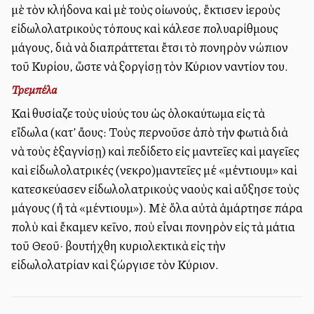
μὲ τὸν κλήδονα καὶ μὲ τοὺς οἰωνούς, ἔκτισεν ἱεροὺς
εἰδωλολατρικοὺς τόπους καὶ ἐκάλεσε πολυαρίθμους
μάγους, διὰ νὰ διαπράττεται ἔτσι τὸ πονηρὸν ἐνώπιον
τοῦ Κυρίου, ὥστε νὰ ἐξοργίσῃ τὸν Κύριον ἐναντίον του.
Τρεμπέλα
Καὶ ἐθυσίαζε τοὺς υἱούς του ὡς ὁλοκαύτωμα εἰς τὰ
εἴδωλα (κατ’ ἄλλους: Τοὺς ἐπερνοῦσε ἀπὸ τὴν φωτιὰ διὰ
νὰ τοὺς ἑξαγνίσῃ) καὶ ἐπεδίδετο εἰς μαντεῖες καὶ μαγεῖες
καὶ εἰδωλολατρικές (νεκρο)μαντεῖες μέ «μέντιουμ» καὶ
κατεσκεύασεν εἰδωλολατρικοὺς ναοὺς καὶ αὔξησε τοὺς
μάγους (ἢ τὰ «μέντιουμ»). Μὲ ὅλα αὐτὰ ἁμάρτησε πάρα
πολὺ καὶ ἔκαμεν ἐκεῖνο, ποὺ εἶναι πονηρὸν εἰς τὰ μάτια
τοῦ Θεοῦ· ἐβουτήχθη κυριολεκτικὰ εἰς τὴν
εἰδωλολατρίαν καὶ ἐξώργισε τὸν Κύριον.