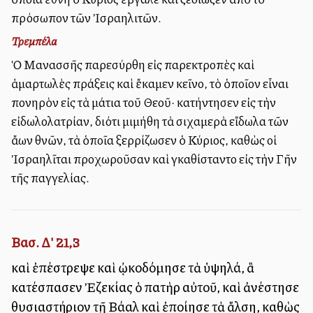
πρόσωπον τῶν Ἰσραηλιτῶν.
Τρεμπέλα
Ὁ Μανασσῆς παρεσύρθη εἰς παρεκτροπὲς καὶ
ἁμαρτωλὲς πράξεις καὶ ἔκαμεν ἐκεῖνο, τὸ ὁποῖον εἶναι
πονηρὸν εἰς τὰ μάτια τοῦ Θεοῦ· κατήντησεν εἰς τὴν
εἰδωλολατρίαν, διότι ἐμιμήθη τὰ σιχαμερὰ εἴδωλα τῶν
ἄλλων ἐθνῶν, τὰ ὁποῖα ἐξερρίζωσεν ὁ Κύριος, καθὼς οἱ
Ἰσραηλῖται ἐπροχωροῦσαν καὶ ἐγκαθίσταντο εἰς τὴν Γῆν
τῆς ἐπαγγελίας.
Βασ. Δ' 21,3
καὶ ἐπέστρεψε καὶ ᾠκοδόμησε τὰ ὑψηλά, ἃ
κατέσπασεν Ἐζεκίας ὁ πατὴρ αὐτοῦ, καὶ ἀνέστησε
θυσιαστήριον τῇ Βάαλ καὶ ἐποίησε τὰ ἄλση, καθὼς