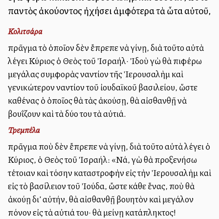
παντὸς ἀκούοντος ἠχήσει ἀμφότερα τὰ ὦτα αὐτοῦ,
Κολιτσάρα
πρᾶγμα τὸ ὁποῖον δὲν ἔπρεπε νὰ γίνῃ, διὰ τοῦτο αὐτὰ
λέγει Κύριος ὁ Θεὸς τοῦ Ἰσραήλ· Ἰδοὺ ἐγὼ θὰ ἐπιφέρω
μεγάλας συμφορὰς ἐναντίον τῆς Ἱερουσαλὴμ καὶ
γενικώτερον ἐναντίον τοῦ ἰουδαϊκοῦ βασιλείου, ὥστε
καθένας ὁ ὁποῖος θὰ τὰς ἀκούσῃ, θὰ αἰσθανθῇ νὰ
βουΐζουν καὶ τὰ δύο του τὰ αὐτιά.
Τρεμπέλα
πρᾶγμα ποὺ δὲν ἔπρεπε νὰ γίνῃ, διὰ τοῦτο αὐτὰ λέγει ὁ
Κύριος, ὁ Θεὸς τοῦ Ἰσραήλ: «Νά, ἐγὼ θὰ προξενήσω
τέτοιαν καὶ τόσην καταστροφὴν εἰς τὴν Ἱερουσαλὴμ καὶ
εἰς τὸ βασίλειον τοῦ Ἰούδα, ὥστε κάθε ἕνας, ποὺ θὰ
ἀκούῃ δι’ αὐτήν, θὰ αἰσθανθῇ βουητὸν καὶ μεγάλον
πόνον εἰς τὰ αὐτιά του· θὰ μείνῃ κατάπληκτος!