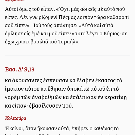
Αὐτοὶ ὅμως τοῦ εἶπαν: «Ὄχι, μᾶς ἀδικεῖς μὲ αὐτὸ ποὺ
εἶπες. Δὲν γνωρίζομεν! Πέςμας λοιπὸν τώρα καθαρὰ τί
σοῦ εἶπεν». Ὁ Ἰοὺ τοὺς ἀπάντησε: «Αὐτὰ καὶ αὐτὰ
ἐμίλησε εἰς ἐμὲ καὶ μοῦ εἶπεν «αὐτὰ λέγει ὁ Κύριος· σὲ
ἔχω χρίσει βασιλιᾶ τοῦ Ἰσραήλ».
Βασ. Δ' 9,13
καὶ ἀκούσαντες ἔσπευσαν καὶ ἔλαβεν ἕκαστος τὸ
ἱμάτιον αὐτοῦ καὶ ἔθηκαν ὑποκάτω αὐτοῦ ἐπὶ τὸ
γαρὲμ τῶν ἀναβαθμῶν καὶ ἐσάλπισαν ἐν κερατίνῃ
καὶ εἶπαν· ἐβασίλευσεν Ἰού.
Κολιτσάρα
Ἐκεῖνοι, ὅταν ἤκουσαν αὐτά, ἐπῆρεν ὁ καθένας τὸ