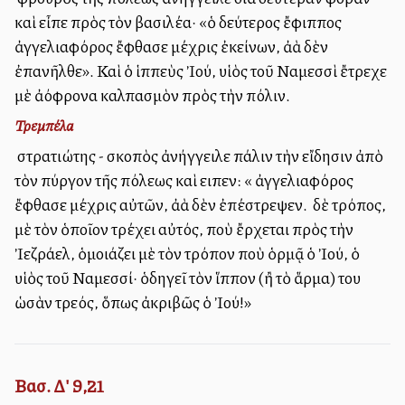
καὶ εἶπε πρὸς τὸν βασιλέα· «ὁ δεύτερος ἔφιππος
ἀγγελιαφόρος ἔφθασε μέχρις ἐκείνων, ἀλλὰ δὲν
ἐπανῆλθε». Καὶ ὁ ἱππεὺς Ἰού, υἱὸς τοῦ Ναμεσσὶ ἔτρεχε
μὲ ἀλλόφρονα καλπασμὸν πρὸς τὴν πόλιν.
Τρεμπέλα
Ὁ στρατιώτης - σκοπὸς ἀνήγγειλε πάλιν τὴν εἴδησιν ἀπὸ
τὸν πύργον τῆς πόλεως καὶ ειπεν: «Ὁ ἀγγελιαφόρος
ἔφθασε μέχρις αὐτῶν, ἀλλὰ δὲν ἐπέστρεψεν. Ὁ δὲ τρόπος,
μὲ τὸν ὁποῖον τρέχει αὐτός, ποὺ ἔρχεται πρὸς τὴν
Ἰεζράελ, ὁμοιάζει μὲ τὸν τρόπον ποὺ ὁρμᾷ ὁ Ἰού, ὁ
υἱὸς τοῦ Ναμεσσί· ὁδηγεῖ τὸν ἵππον (ἢ τὸ ἅρμα) του
ὡσὰν τρελλός, ὅπως ἀκριβῶς ὁ Ἰού!»
Βασ. Δ' 9,21