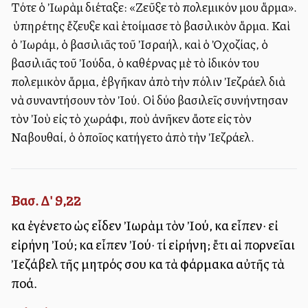
Τότε ὁ Ἰωρὰμ διέταξε: «Ζεῦξε τὸ πολεμικόν μου ἅρμα».
Ὁ ὑπηρέτης ἔζευξε καὶ ἑτοίμασε τὸ βασιλικὸν ἅρμα. Καὶ
ὁ Ἰωράμ, ὁ βασιλιᾶς τοῦ Ἰσραήλ, καὶ ὁ Ὀχοζίας, ὁ
βασιλιᾶς τοῦ Ἰούδα, ὁ καθέρνας μὲ τὸ ἰδικόν του
πολεμικὸν ἅρμα, ἐβγῆκαν ἀπὸ τὴν πόλιν Ἰεζράελ διὰ
νὰ συναντήσουν τὸν Ἰού. Οἱ δύο βασιλεῖς συνήντησαν
τὸν Ἰοὺ εἰς τὸ χωράφι, ποὺ ἀνῆκεν ἄλλοτε εἰς τὸν
Ναβουθαί, ὁ ὁποῖος κατήγετο ἀπὸ τὴν Ἰεζράελ.
Βασ. Δ' 9,22
καὶ ἐγένετο ὡς εἶδεν Ἰωρὰμ τὸν Ἰού, καὶ εἶπεν· εἰ
εἰρήνη Ἰού; καὶ εἶπεν Ἰού· τί εἰρήνη; ἔτι αἱ πορνεῖαι
Ἰεζάβελ τῆς μητρός σου καὶ τὰ φάρμακα αὐτῆς τὰ
πολλά.