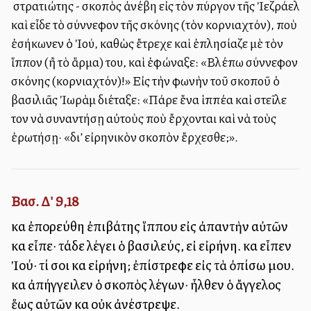
Ὁ στρατιώτης - σκοπὸς ἀνέβη εἰς τὸν πύργον τῆς Ἰεζράελ
καὶ εἶδε τὸ σύννεφον τῆς σκόνης (τὸν κορνιαχτόν), ποὺ
ἐσήκωνεν ὁ Ἰού, καθὼς ἔτρεχε καὶ ἐπλησίαζε μὲ τὸν
ἵππον (ἢ τὸ ἅρμα) του, καὶ ἐφώναξε: «Βλέπω σύννεφον
σκόνης (κορνιαχτόν)!» Εἰς τὴν φωνὴν τοῦ σκοποῦ ὁ
βασιλιᾶς Ἰωρὰμ διέταξε: «Πάρε ἕνα ἱππέα καὶ στεῖλε
τον νὰ συναντήσῃ αὐτοὺς ποὺ ἔρχονται καὶ νὰ τοὺς
ἐρωτήσῃ· «δι’ εἰρηνικὸν σκοπὸν ἔρχεσθε;».
Βασ. Δ' 9,18
καὶ ἐπορεύθη ἐπιβάτης ἵππου εἰς ἀπαντὴν αὐτῶν
καὶ εἶπε· τάδε λέγει ὁ βασιλεύς, εἰ εἰρήνη. καὶ εἶπεν
Ἰού· τί σοι καὶ εἰρήνη; ἐπίστρεφε εἰς τὰ ὀπίσω μου.
καὶ ἀπήγγειλεν ὁ σκοπὸς λέγων· ἦλθεν ὁ ἄγγελος
ἕως αὐτῶν καὶ οὐκ ἀνέστρεψε.