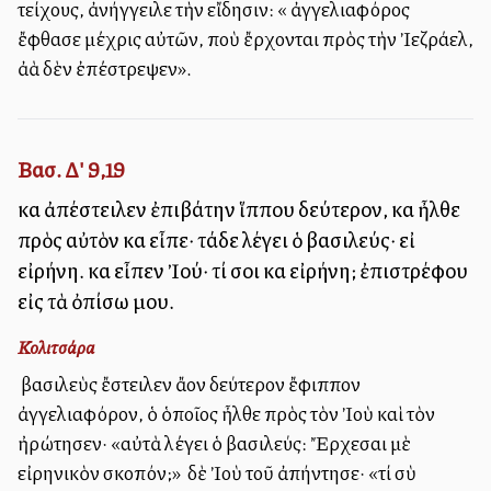
τείχους, ἀνήγγειλε τὴν εἴδησιν: «Ὁ ἀγγελιαφόρος
ἔφθασε μέχρις αὐτῶν, ποὺ ἔρχονται πρὸς τὴν Ἰεζράελ,
ἀλλὰ δὲν ἐπέστρεψεν».
Βασ. Δ' 9,19
καὶ ἀπέστειλεν ἐπιβάτην ἵππου δεύτερον, καὶ ἦλθε
πρὸς αὐτὸν καὶ εἶπε· τάδε λέγει ὁ βασιλεύς· εἰ
εἰρήνη. καὶ εἶπεν Ἰού· τί σοι καὶ εἰρήνη; ἐπιστρέφου
εἰς τὰ ὀπίσω μου.
Κολιτσάρα
Ὁ βασιλεὺς ἔστειλεν ἄλλον δεύτερον ἔφιππον
ἀγγελιαφόρον, ὁ ὁποῖος ἦλθε πρὸς τὸν Ἰοὺ καὶ τὸν
ἠρώτησεν· «αὐτὰ λέγει ὁ βασιλεύς: Ἔρχεσαι μὲ
εἰρηνικὸν σκοπόν;» Ὁ δὲ Ἰοὺ τοῦ ἀπήντησε· «τί σὺ