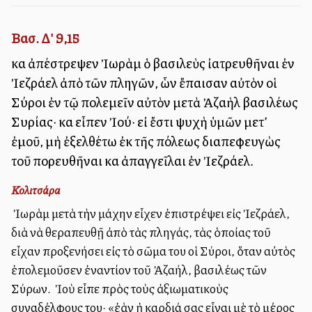
Βασ. Δ' 9,15
καὶ ἀπέστρεψεν Ἰωρὰμ ὁ βασιλεὺς ἰατρευθῆναι ἐν
Ἰεζράελ ἀπὸ τῶν πληγῶν, ὧν ἔπαισαν αὐτὸν οἱ
Σύροι ἐν τῷ πολεμεῖν αὐτὸν μετὰ Ἀζαὴλ βασιλέως
Συρίας· καὶ εἶπεν Ἰού· εἰ ἔστι ψυχὴ ὑμῶν μετ’
ἐμοῦ, μὴ ἐξελθέτω ἐκ τῆς πόλεως διαπεφευγὼς
τοῦ πορευθῆναι καὶ ἀπαγγεῖλαι ἐν Ἰεζράελ.
Κολιτσάρα
Ὁ Ἰωρὰμ μετὰ τὴν μάχην εἶχεν ἐπιστρέψει εἰς Ἰεζράελ,
διὰ νὰ θεραπευθῇ ἀπὸ τὰς πληγάς, τὰς ὁποίας τοῦ
εἶχαν προξενήσει εἰς τὸ σῶμα του οἱ Σύροι, ὅταν αὐτὸς
ἐπολεμοῦσεν ἐναντίον τοῦ Ἀζαήλ, βασιλέως τῶν
Σύρων. Ὁ Ἰοὺ εἶπε πρὸς τοὺς ἀξιωματικοὺς
συναδέλφους του· «ἐὰν ἡ καρδιά σας εἶναι μὲ τὸ μέρος