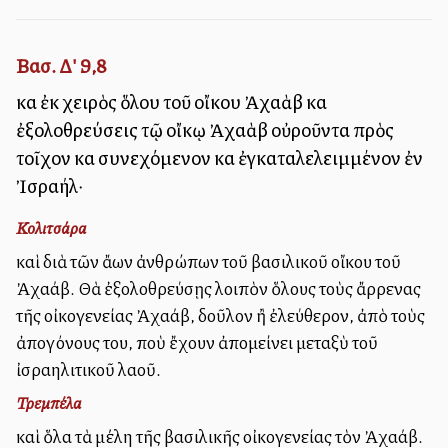
Βασ. Δ' 9,8
καὶ ἐκ χειρὸς ὅλου τοῦ οἴκου Ἀχαὰβ καὶ
ἐξολοθρεύσεις τῷ οἴκῳ Ἀχαὰβ οὐροῦντα πρὸς
τοῖχον καὶ συνεχόμενον καὶ ἐγκαταλελειμμένον ἐν
Ἰσραήλ·
Κολιτσάρα
καὶ διὰ τῶν ἄλλων ἀνθρώπων τοῦ βασιλικοῦ οἴκου τοῦ
Ἀχαάβ. Θὰ ἐξολοθρεύσῃς λοιπὸν ὅλους τοὺς ἄρρενας
τῆς οἰκογενείας Ἀχαάβ, δοῦλον ἢ ἐλεύθερον, ἀπὸ τοὺς
ἀπογόνους του, ποὺ ἔχουν ἀπομείνει μεταξὺ τοῦ
ἰσραηλιτικοῦ λαοῦ.
Τρεμπέλα
καὶ ὅλα τὰ μέλη τῆς βασιλικῆς οἰκογενείας τὸν Ἀχαάβ.