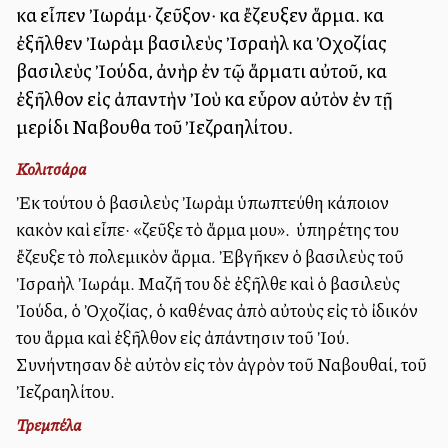
καὶ εἶπεν Ἰωράμ· ζεῦξον· καὶ ἔζευξεν ἅρμα. καὶ
ἐξῆλθεν Ἰωρὰμ βασιλεὺς Ἰσραὴλ καὶ Ὀχοζίας
βασιλεὺς Ἰούδα, ἀνὴρ ἐν τῷ ἅρματι αὐτοῦ, καὶ
ἐξῆλθον εἰς ἀπαντὴν Ἰοὺ καὶ εὗρον αὐτὸν ἐν τῇ
μερίδι Ναβουθαὶ τοῦ Ἰεζραηλίτου.
Κολιτσάρα
Ἐκ τούτου ὁ βασιλεὺς Ἰωρὰμ ὑπωπτεύθη κάποιον
κακὸν καὶ εἶπε· «ζεῦξε τὸ ἅρμα μου». Ὁ ὑπηρέτης του
ἔζευξε τὸ πολεμικὸν ἅρμα. Ἐβγῆκεν ὁ βασιλεὺς τοῦ
Ἰσραὴλ Ἰωράμ. Μαζῆ του δὲ ἐξῆλθε καὶ ὁ βασιλεὺς
Ἰούδα, ὁ Ὀχοζίας, ὁ καθένας ἀπὸ αὐτοὺς εἰς τὸ ἰδικόν
του ἅρμα καὶ ἐξῆλθον εἰς ἀπάντησιν τοῦ Ἰού.
Συνήντησαν δὲ αὐτὸν εἰς τὸν ἀγρὸν τοῦ Ναβουθαί, τοῦ
Ἰεζραηλίτου.
Τρεμπέλα