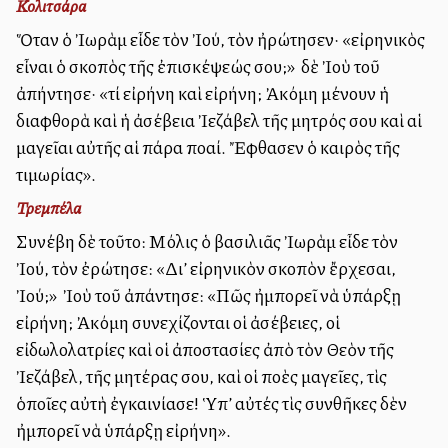
Κολιτσάρα
Ὅταν ὁ Ἰωρὰμ εἶδε τὸν Ἰού, τὸν ἠρώτησεν· «εἰρηνικὸς
εἶναι ὁ σκοπὸς τῆς ἐπισκέψεώς σου;» Ὁ δὲ Ἰοὺ τοῦ
ἀπήντησε· «τί εἰρήνη καὶ εἰρήνη; Ἀκόμη μένουν ἡ
διαφθορὰ καὶ ἡ ἀσέβεια Ἰεζάβελ τῆς μητρός σου καὶ αἱ
μαγεῖαι αὐτῆς αἱ πάρα πολλαί. Ἔφθασεν ὁ καιρὸς τῆς
τιμωρίας».
Τρεμπέλα
Συνέβη δὲ τοῦτο: Μόλις ὁ βασιλιᾶς Ἰωρὰμ εἶδε τὸν
Ἰού, τὸν ἐρώτησε: «Δι’ εἰρηνικὸν σκοπὸν ἔρχεσαι,
Ἰού;» Ὁ Ἰοὺ τοῦ ἀπάντησε: «Πῶς ἠμπορεῖ νὰ ὑπάρξῃ
εἰρήνη; Ἀκόμη συνεχίζονται οἱ ἀσέβειες, οἱ
εἰδωλολατρίες καὶ οἱ ἀποστασίες ἀπὸ τὸν Θεὸν τῆς
Ἰεζάβελ, τῆς μητέρας σου, καὶ οἱ πολλὲς μαγεῖες, τὶς
ὁποῖες αὐτὴ ἐγκαινίασε! Ὑπ’ αὐτές τὶς συνθῆκες δὲν
ἠμπορεῖ νὰ ὑπάρξῃ εἰρήνη».