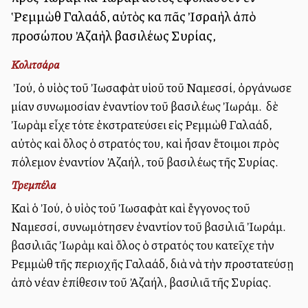
Ῥεμμὼθ Γαλαάδ, αὐτὸς καὶ πᾶς Ἰσραὴλ ἀπὸ
προσώπου Ἀζαὴλ βασιλέως Συρίας,
Κολιτσάρα
Ὁ Ἰού, ὁ υἱὸς τοῦ Ἰωσαφὰτ υἱοῦ τοῦ Ναμεσσί, ὀργάνωσε
μίαν συνωμοσίαν ἐναντίον τοῦ βασιλέως Ἰωράμ. Ὁ δὲ
Ἰωρὰμ εἶχε τότε ἐκστρατεύσει εἰς Ρεμμὼθ Γαλαάδ,
αὐτὸς καὶ ὅλος ὁ στρατός του, καὶ ἦσαν ἕτοιμοι πρὸς
πόλεμον ἐναντίον Ἀζαήλ, τοῦ βασιλέως τῆς Συρίας.
Τρεμπέλα
Καὶ ὁ Ἰού, ὁ υἱὸς τοῦ Ἰωσαφὰτ καὶ ἔγγονος τοῦ
Ναμεσσί, συνωμότησεν ἐναντίον τοῦ βασιλιᾶ Ἰωράμ. Ὁ
βασιλιᾶς Ἰωρὰμ καὶ ὅλος ὁ στρατός του κατεῖχε τὴν
Ρεμμὼθ τῆς περιοχῆς Γαλαάδ, διὰ νὰ τὴν προστατεύσῃ
ἀπὸ νέαν ἐπίθεσιν τοῦ Ἀζαήλ, βασιλιᾶ τῆς Συρίας.