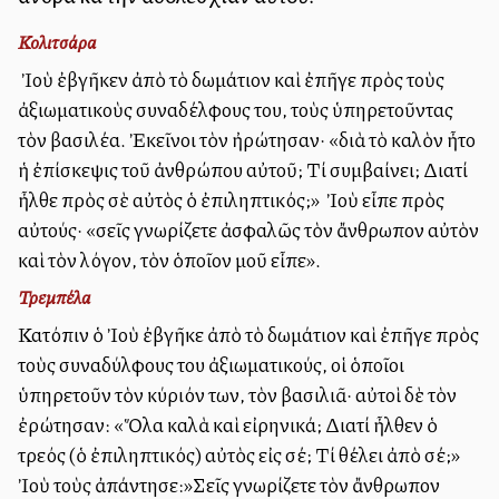
Κολιτσάρα
Ὁ Ἰοὺ ἐβγῆκεν ἀπὸ τὸ δωμάτιον καὶ ἐπῆγε πρὸς τοὺς
ἀξιωματικοὺς συναδέλφους του, τοὺς ὑπηρετοῦντας
τὸν βασιλέα. Ἐκεῖνοι τὸν ἠρώτησαν· «διὰ τὸ καλὸν ἦτο
ἡ ἐπίσκεψις τοῦ ἀνθρώπου αὐτοῦ; Τί συμβαίνει; Διατί
ἦλθε πρὸς σὲ αὐτὸς ὁ ἐπιληπτικός;» Ὁ Ἰοὺ εἶπε πρὸς
αὐτούς· «σεῖς γνωρίζετε ἀσφαλῶς τὸν ἄνθρωπον αὐτὸν
καὶ τὸν λόγον, τὸν ὁποῖον μοῦ εἶπε».
Τρεμπέλα
Κατόπιν ὁ Ἰοὺ ἐβγῆκε ἀπὸ τὸ δωμάτιον καὶ ἐπῆγε πρὸς
τοὺς συναδύλφους του ἀξιωματικούς, οἱ ὁποῖοι
ὑπηρετοῦν τὸν κύριόν των, τὸν βασιλιᾶ· αὐτοὶ δὲ τὸν
ἐρώτησαν: «Ὅλα καλὰ καὶ εἰρηνικά; Διατί ἦλθεν ὁ
τρελλός (ὁ ἐπιληπτικός) αὐτὸς εἰς σέ; Τί θέλει ἀπὸ σέ;» Ὁ
Ἰοὺ τοὺς ἀπάντησε:»Σεῖς γνωρίζετε τὸν ἄνθρωπον