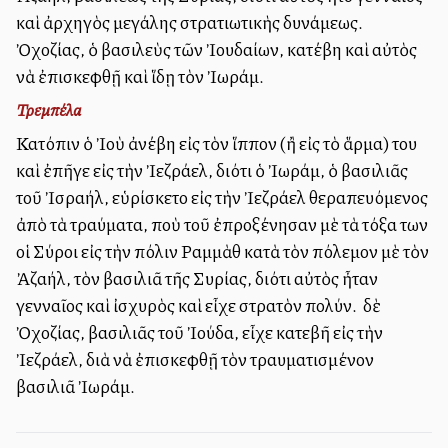
καὶ ἀρχηγὸς μεγάλης στρατιωτικὴς δυνάμεως. Ὁ
Ὀχοζίας, ὁ βασιλεὺς τῶν Ἰουδαίων, κατέβη καὶ αὐτὸς
νὰ ἐπισκεφθῇ καὶ ἵδῃ τὸν Ἰωράμ.
Τρεμπέλα
Κατόπιν ὁ Ἰοὺ ἀνέβη εἰς τὸν ἵππον (ἢ εἰς τὸ ἅρμα) του
καὶ ἐπῆγε εἰς τὴν Ἰεζράελ, διότι ὁ Ἰωράμ, ὁ βασιλιᾶς
τοῦ Ἰσραήλ, εὑρίσκετο εἰς τὴν Ἰεζράελ θεραπευόμενος
ἀπὸ τὰ τραύματα, ποὺ τοῦ ἐπροξένησαν μὲ τὰ τόξα των
οἱ Σύροι εἰς τὴν πόλιν Ραμμὰθ κατὰ τὸν πόλεμον μὲ τὸν
Ἀζαήλ, τὸν βασιλιᾶ τῆς Συρίας, διότι αὐτὸς ἦταν
γενναῖος καὶ ἰσχυρὸς καὶ εἶχε στρατὸν πολύν. Ὁ δὲ
Ὀχοζίας, βασιλιᾶς τοῦ Ἰούδα, εἶχε κατεβῆ εἰς τὴν
Ἰεζράελ, διὰ νὰ ἐπισκεφθῇ τὸν τραυματισμένον
βασιλιᾶ Ἰωράμ.