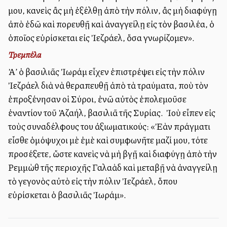
μου, κανεὶς ἂς μὴ ἐξέλθῃ ἀπὸ τὴν πόλιν, ἂς μὴ διαφύγῃ
ἀπὸ ἐδῶ καὶ πορευθῇ καὶ ἀναγγείλῃ εἰς τὸν βασιλέα, ὁ
ὁποῖος εὑρίσκεται εἰς Ἰεζράελ, ὅσα γνωρίζομεν».
Τρεμπέλα
Ἀλλ’ ὁ βασιλιᾶς Ἰωράμ εἶχεν ἐπιστρέψει εἰς τὴν πόλιν
Ἰεζράελ διὰ νὰ θεραπευθῇ ἀπὸ τὰ τραύματα, ποὺ τὸν
ἐπροξένησαν οἱ Σύροι, ἐνῶ αὐτὸς ἐπολεμοῦσε
ἐναντίον τοῦ Ἀζαήλ, βασιλιᾶ τῆς Συρίας. Ὁ Ἰοὺ εἶπεν εἰς
τοὺς συναδέλφους του ἀξιωματικούς: «Ἐὰν πράγματι
εἶσθε ὁμόψυχοι μὲ ἐμὲ καὶ συμφωνῆτε μαζί μου, τότε
προσέξετε, ὥστε κανεὶς νὰ μὴ βγῇ καὶ διαφύγῃ ἀπὸ τὴν
Ρεμμὼθ τῆς περιοχῆς Γαλαὰδ καὶ μεταβῇ νὰ ἀναγγείλῃ
τὸ γεγονὸς αὐτὸ εἰς τὴν πόλιν Ἰεζράελ, ὅπου
εὑρίσκεται ὁ βασιλιᾶς Ἰωράμ».