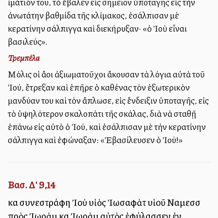
ἱμάτιόν του, τὸ ἔβαλεν εἰς σημεῖον ὑποταγῆς εἰς τὴν
ἀνωτάτην βαθμίδα τῆς κλίμακος, ἐσάλπισαν μὲ
κερατίνην σάλπιγγα καὶ διεκήρυξαν· «ὁ Ἰοὺ εἶναι
βασιλεύς».
Τρεμπέλα
Μόλις οἱ ἄλλοι ἀξιωματοῦχοι ἄκουσαν τὰ λόγια αὐτὰ τοῦ
Ἰού, ἔτρεξαν καὶ ἐπῆρε ὁ καθένας τὸν ἐξωτερικὸν
μανδύαν του καὶ τὸν ἄπλωσε, εἰς ἔνδειξιν ὑποταγῆς, εἰς
τὸ ὑψηλότερον σκαλοπάτι τῆς σκάλας, διὰ νὰ σταθῇ
ἐπάνω εἰς αὐτὸ ὁ Ἰού, καὶ ἐσάλπισαν μὲ τὴν κερατίνην
σάλπιγγα καὶ ἐφώναξαν: «Ἐβασίλευσεν ὁ Ἰού!»
Βασ. Δ' 9,14
καὶ συνεστράφη Ἰοὺ υἱὸς Ἰωσαφὰτ υἱοῦ Ναμεσσὶ
πρὸς Ἰωρὰμ καὶ Ἰωρὰμ αὐτὸς ἐφύλασσεν ἐν