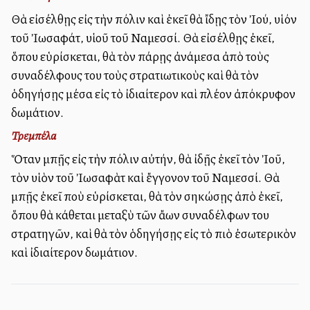
Θὰ εἰσέλθῃς εἰς τὴν πόλιν καὶ ἐκεῖ θὰ ἴδῃς τὸν Ἰού, υἱόν
τοῦ Ἰωσαφάτ, υἱοῦ τοῦ Ναμεσσί. Θὰ εἰσέλθῃς ἐκεῖ,
ὅπου εὑρίσκεται, θὰ τὸν πάρῃς ἀνάμεσα ἀπὸ τοὺς
συναδέλφους του τοὺς στρατιωτικοὺς καὶ θὰ τὸν
ὁδηγήσῃς μέσα εἰς τὸ ἰδιαίτερον καὶ πλέον ἀπόκρυφον
δωμάτιον.
Τρεμπέλα
Ὅταν μπῇς εἰς τὴν πόλιν αὐτήν, θὰ ἰδῇς ἐκεῖ τὸν Ἰοῦ,
τὸν υἱὸν τοῦ Ἰωσαφὰτ καὶ ἔγγονον τοῦ Ναμεσσί. Θὰ
μπῇς ἐκεῖ ποὺ εὑρίσκεται, θὰ τὸν σηκώσῃς ἀπὸ ἐκεῖ,
ὅπου θὰ κάθεται μεταξὺ τῶν ἄλλων συναδέλφων του
στρατηγῶν, καὶ θὰ τὸν ὁδηγήσῃς εἰς τὸ πιὸ ἐσωτερικὸν
καὶ ἰδιαίτερον δωμάτιον.