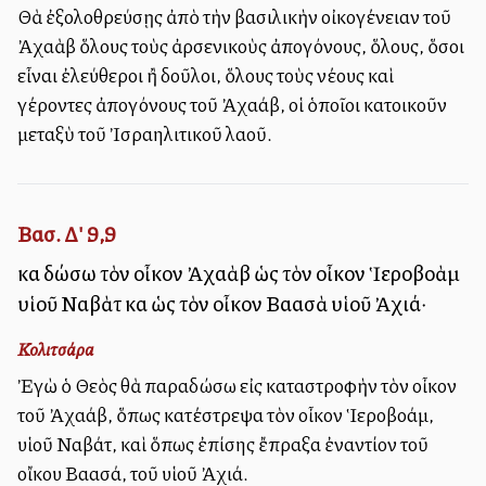
Θὰ ἐξολοθρεύσῃς ἀπὸ τὴν βασιλικὴν οἰκογένειαν τοῦ
Ἀχαὰβ ὅλους τοὺς ἀρσενικοὺς ἀπογόνους, ὅλους, ὅσοι
εἶναι ἐλεύθεροι ἢ δοῦλοι, ὅλους τοὺς νέους καὶ
γέροντες ἀπογόνους τοῦ Ἀχαάβ, οἱ ὁποῖοι κατοικοῦν
μεταξὺ τοῦ Ἰσραηλιτικοῦ λαοῦ.
Βασ. Δ' 9,9
καὶ δώσω τὸν οἶκον Ἀχαὰβ ὡς τὸν οἶκον Ἱεροβοὰμ
υἱοῦ Ναβὰτ καὶ ὡς τὸν οἶκον Βαασὰ υἱοῦ Ἀχιά·
Κολιτσάρα
Ἐγὼ ὁ Θεὸς θὰ παραδώσω εἰς καταστροφὴν τὸν οἶκον
τοῦ Ἀχαάβ, ὅπως κατέστρεψα τὸν οἶκον Ἱεροβοάμ,
υἱοῦ Ναβάτ, καὶ ὅπως ἐπίσης ἔπραξα ἐναντίον τοῦ
οἴκου Βαασά, τοῦ υἱοῦ Ἀχιά.