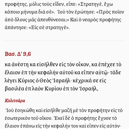
προφήτης, μόλις τοὺς εἶδεν, εἶπε: «Στρατηγέ, ἔχω
κάποιο μήνυμα διὰ σέ». Ὁ Ἰοὺ τὸν ἐρώτησε: «Πρὸς ποῖον
ἀπὸ ὅλους μᾶς ἀπευθύνεσαι;» Καὶ ὁ νεαρὸς προφήτης
ἀπάντησε: «Εἰς σὲ στρατηγέ».
Βασ. Δ' 9,6
καὶ ἀνέστη καὶ εἰσῆλθεν εἰς τὸν οἶκον, καὶ ἐπέχεε τὸ
ἔλαιον ἐπὶ τὴν κεφαλὴν αὐτοῦ καὶ εἶπεν αὐτῷ· τάδε
λέγει Κύριος ὁ Θεὸς Ἰσραήλ· κέχρικά σε εἰς
βασιλέα ἐπὶ λαὸν Κυρίου ἐπὶ τὸν Ἰσραήλ,
Κολιτσάρα
Ὁ Ἰοὺ ἐσηκώθη καὶ εἰσῆλθε μαζῆ μὲ τὸν προφήτην εἰς τὸ
ἐσωτερικὸν τοῦ οἴκου. Ἐκεῖ δὲ ὁ προφήτης ἔχυσε τὸ
ἔλαιον ἐπάνω εἰς τὴν κεφαλήν του καὶ εἶπεν εἰς αὐτόν·