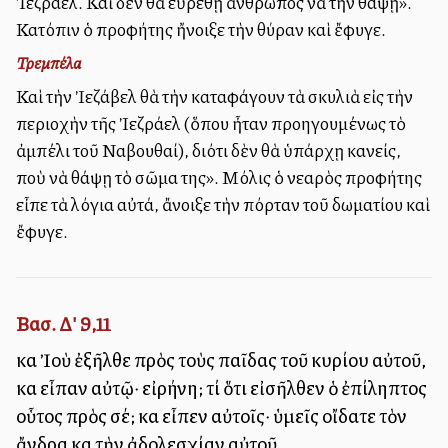
Ἰεζράελ. Καὶ δὲν θὰ εὑρεθῇ ἄνθρωπος νὰ τὴν θάψῃ».
Κατόπιν ὁ προφήτης ἤνοιξε τὴν θύραν καὶ ἔφυγε.
Τρεμπέλα
Καὶ τὴν Ἰεζάβελ θὰ τὴν καταφάγουν τὰ σκυλιὰ εἰς τὴν
περιοχὴν τῆς Ἰεζράελ (ὅπου ἦταν προηγουμένως τὸ
ἀμπέλι τοῦ Ναβουθαί), διότι δὲν θὰ ὑπάρχῃ κανείς,
ποὺ νὰ θάψῃ τὸ σῶμα της». Μόλις ὁ νεαρὸς προφήτης
εἶπε τὰ λόγια αὐτά, ἄνοιξε τὴν πόρταν τοῦ δωματίου καὶ
ἔφυγε.
Βασ. Δ' 9,11
καὶ Ἰοὺ ἐξῆλθε πρὸς τοὺς παῖδας τοῦ κυρίου αὐτοῦ,
καὶ εἶπαν αὐτῷ· εἰρήνη; τί ὅτι εἰσῆλθεν ὁ ἐπίληπτος
οὗτος πρὸς σέ; καὶ εἶπεν αὐτοῖς· ὑμεῖς οἴδατε τὸν
ἄνδρα καὶ τὴν ἀδολεσχίαν αὐτοῦ.