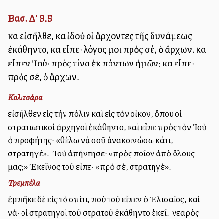
Βασ. Δ' 9,5
καὶ εἰσῆλθε, καὶ ἰδοὺ οἱ ἄρχοντες τῆς δυνάμεως
ἐκάθηντο, καὶ εἶπε· λόγος μοι πρὸς σέ, ὁ ἄρχων. καὶ
εἶπεν Ἰού· πρὸς τίνα ἐκ πάντων ἡμῶν; καὶ εἶπε·
πρὸς σέ, ὁ ἄρχων.
Κολιτσάρα
εἰσῆλθεν εἰς τὴν πόλιν καὶ εἰς τὸν οἶκον, ὅπου οἱ
στρατιωτικοὶ ἀρχηγοὶ ἐκάθηντο, καὶ εἶπε πρὸς τὸν Ἰοὺ
ὁ προφήτης· «θέλω νὰ σοῦ ἀνακοινώσω κάτι,
στρατηγέ». Ὁ Ἰοὺ ἀπήντησε· «πρὸς ποῖον ἀπὸ ὅλους
μας;» Ἐκεῖνος τοῦ εἶπε· «πρὸ σέ, στρατηγέ».
Τρεμπέλα
ἐμπῆκε δὲ εἰς τὸ σπίτι, ποὺ τοῦ εἶπεν ὁ Ἐλισαῖος, καὶ
νά· οἱ στρατηγοὶ τοῦ στρατοῦ ἐκάθηντο ἐκεῖ. Ὁ νεαρὸς