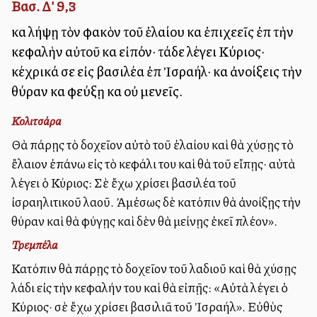
Βασ. Δ' 9,3
καὶ λήψῃ τὸν φακὸν τοῦ ἐλαίου καὶ ἐπιχεεῖς ἐπὶ τὴν
κεφαλὴν αὐτοῦ καὶ εἰπόν· τάδε λέγει Κύριος·
κέχρικά σε εἰς βασιλέα ἐπὶ Ἰσραήλ· καὶ ἀνοίξεις τὴν
θύραν καὶ φεύξῃ καὶ οὐ μενεῖς.
Κολιτσάρα
Θὰ πάρῃς τὸ δοχεῖον αὐτὸ τοῦ ἐλαίου καὶ θὰ χύσῃς τὸ
ἔλαιον ἐπάνω εἰς τὸ κεφάλι του καὶ θὰ τοῦ εἴπῃς· αὐτὰ
λέγει ὁ Κύριος: Σὲ ἔχω χρίσει βασιλέα τοῦ
ἰσραηλιτικοῦ λαοῦ. Ἀμέσως δὲ κατόπιν θὰ ἀνοίξῃς τὴν
θύραν καὶ θὰ φύγῃς καὶ δὲν θὰ μείνῃς ἐκεῖ πλέον».
Τρεμπέλα
Κατόπιν θὰ πάρῃς τὸ δοχεῖον τοῦ λαδιοῦ καὶ θὰ χύσῃς
λάδι εἰς τὴν κεφαλήν του καὶ θὰ εἰπῇς: «Αὐτὰ λέγει ὁ
Κύριος· σὲ ἔχω χρίσει βασιλιᾶ τοῦ Ἰσραήλ». Εὐθὺς