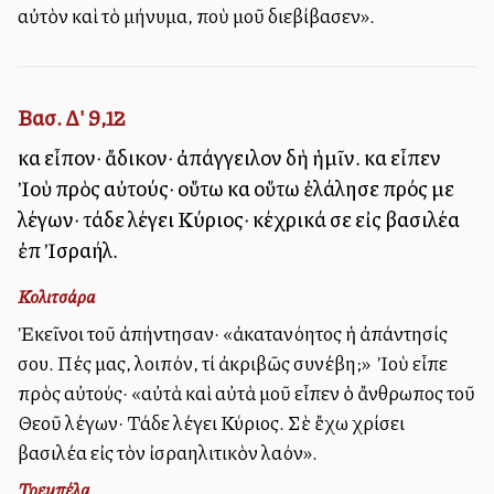
αὐτὸν καὶ τὸ μήνυμα, ποὺ μοῦ διεβίβασεν».
Βασ. Δ' 9,12
καὶ εἶπον· ἄδικον· ἀπάγγειλον δὴ ἡμῖν. καὶ εἶπεν
Ἰοὺ πρὸς αὐτούς· οὕτω καὶ οὕτω ἐλάλησε πρός με
λέγων· τάδε λέγει Κύριος· κέχρικά σε εἰς βασιλέα
ἐπὶ Ἰσραήλ.
Κολιτσάρα
Ἐκεῖνοι τοῦ ἀπήντησαν· «ἀκατανόητος ἡ ἀπάντησίς
σου. Πές μας, λοιπόν, τί ἀκριβῶς συνέβη;» Ὁ Ἰοὺ εἶπε
πρὸς αὐτούς· «αὐτὰ καὶ αὐτὰ μοῦ εἶπεν ὁ ἄνθρωπος τοῦ
Θεοῦ λέγων· Τάδε λέγει Κύριος. Σὲ ἔχω χρίσει
βασιλέα εἰς τὸν ἰσραηλιτικὸν λαόν».
Τρεμπέλα