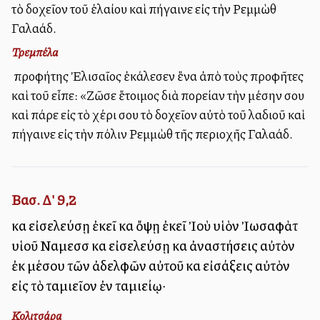
τὸ δοχεῖον τοῦ ἐλαίου καὶ πήγαινε εἰς τὴν Ρεμμὼθ
Γαλαάδ.
Τρεμπέλα
Ὁ προφήτης Ἐλισαῖος ἐκάλεσεν ἕνα ἀπὸ τοὺς προφῆτες
καὶ τοῦ εἶπε: «Ζῶσε ἕτοιμος διὰ πορείαν τὴν μέσην σου
καὶ πάρε εἰς τὸ χέρι σου τὸ δοχεῖον αὐτὸ τοῦ λαδιοῦ καὶ
πήγαινε εἰς τὴν πόλιν Ρεμμὼθ τῆς περιοχῆς Γαλαάδ.
Βασ. Δ' 9,2
καὶ εἰσελεύσῃ ἐκεῖ καὶ ὄψῃ ἐκεῖ Ἰοὺ υἱὸν Ἰωσαφὰτ
υἱοῦ Ναμεσσὶ καὶ εἰσελεύσῃ καὶ ἀναστήσεις αὐτὸν
ἐκ μέσου τῶν ἀδελφῶν αὐτοῦ καὶ εἰσάξεις αὐτὸν
εἰς τὸ ταμιεῖον ἐν ταμιείῳ·
Κολιτσάρα