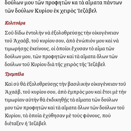
δούλων μου τῶν προφητῶν καὶ τὰ αἵματα πάντων
τῶν δούλων Κυρίου ἐκ χειρὸς Ἰεζάβελ
Κολιτσάρα
Σοῦ δίδω ἐντολὴν νὰ ἐξολοθρεύσῃς τὴν οἰκογένειαν
τοῦ Ἀχαάβ, τοῦ κυρίου σου, ἀπὸ ἐνώπιόν μου καὶ νὰ
τιμωρήσῃς ἐκείνους, οἱ ὁποῖοι ἔχυσαν τὸ αἷμα τῶν
δούλων μου, τῶν προφητῶν καὶ τὰ αἵματα ὅλων τῶν
δούλων τοῦ Κυρίου διὰ τῆς χειρὸς τῆς Ἰεζάβελ
Τρεμπέλα
Καὶ σὺ θὰ ἐξολοθρεύσῃς τὴν βασιλικὴν οἰκογένειαν τοῦ
Ἀχαάβ, τοῦ κυρίου σου, ἀπὸ ἐμπρός μου καὶ ἔτσι μὲ τὴν
τιμωρίαν αὐτὴν θὰ ἐκδικηθῇς τὰ αἵματα τῶν δούλων
μου τῶν προφητῶν καὶ τὰ αἵματα ὅλων τῶν δούλων τοῦ
Κυρίου, τὰ ὁποῖα ἐχύθησαν μὲ τοὺς φόνους, ποὺ
διέταξεν ἡ Ἰεζάβελ