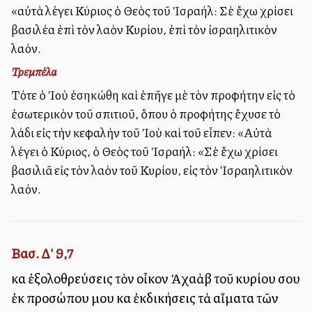
«αὐτὰ λέγει Κύριος ὁ Θεὸς τοῦ Ἰσραήλ: Σὲ ἔχω χρίσει
βασιλέα ἐπὶ τὸν λαὸν Κυρίου, ἐπὶ τὸν ἰσραηλιτικὸν
λαόν.
Τρεμπέλα
Τότε ὁ Ἰοὺ ἐσηκώθη καὶ ἐπῆγε μὲ τὸν προφήτην εἰς τὸ
ἐσωτερικὸν τοῦ σπιτιοῦ, ὅπου ὁ προφήτης ἔχυσε τὸ
λάδι εἰς τὴν κεφαλὴν τοῦ Ἰοὺ καὶ τοῦ εἶπεν: «Αὐτὰ
λέγει ὁ Κύριος, ὁ Θεὸς τοῦ Ἰσραήλ: «Σὲ ἔχω χρίσει
βασιλιᾶ εἰς τὸν λαὸν τοῦ Κυρίου, εἰς τὸν Ἰσραηλιτικὸν
λαόν.
Βασ. Δ' 9,7
καὶ ἐξολοθρεύσεις τὸν οἶκον Ἀχαὰβ τοῦ κυρίου σου
ἐκ προσώπου μου καὶ ἐκδικήσεις τὰ αἵματα τῶν