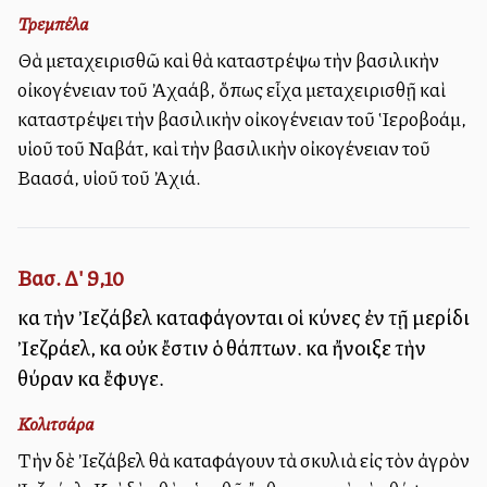
Τρεμπέλα
Θὰ μεταχειρισθῶ καὶ θὰ καταστρέψω τὴν βασιλικὴν
οἰκογένειαν τοῦ Ἀχαάβ, ὅπως εἶχα μεταχειρισθῇ καὶ
καταστρέψει τὴν βασιλικὴν οἰκογένειαν τοῦ Ἱεροβοάμ,
υἱοῦ τοῦ Ναβάτ, καὶ τὴν βασιλικὴν οἰκογένειαν τοῦ
Βαασά, υἱοῦ τοῦ Ἀχιά.
Βασ. Δ' 9,10
καὶ τὴν Ἰεζάβελ καταφάγονται οἱ κύνες ἐν τῇ μερίδι
Ἰεζράελ, καὶ οὐκ ἔστιν ὁ θάπτων. καὶ ἤνοιξε τὴν
θύραν καὶ ἔφυγε.
Κολιτσάρα
Τὴν δὲ Ἰεζάβελ θὰ καταφάγουν τὰ σκυλιὰ εἰς τὸν ἀγρὸν