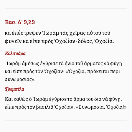
Βασ. Δ' 9,23
καὶ ἐπέστρεψεν Ἰωρὰμ τὰς χεῖρας αὐτοῦ τοῦ
φυγεῖν καὶ εἶπε πρὸς Ὀχοζίαν· δόλος, Ὀχοζία.
Κολιτσάρα
Ὁ Ἰωρὰμ ἀμέσως ἐγύρισε τὰ ἠνία τοῦ ἅρματος νὰ φύγῃ
καὶ εἶπε πρὸς τὸν Ὀχοζίαν· «Ὀχοζία, πρόκειται περὶ
συνωμοσίας».
Τρεμπέλα
Καὶ καθὼς ὁ Ἰωρὰμ ἐγύρισε τὸ ἅρμα του διὰ νὰ φύγῃ,
εἶπε πρὸς τὸν βασιλιᾶ Ὀχοζίαν: «Συνωμοσία, Ὀχοζία!»