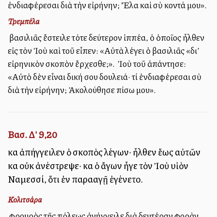
ἐνδιαφέρεσαι διὰ τὴν εἰρήνην; Ἔλα καὶ σὺ κοντά μου».
Τρεμπέλα
Ὁ βασιλιᾶς ἔστειλε τότε δεύτερον ἱππέα, ὁ ὁποῖος ἦλθεν
εἰς τὸν Ἰοὺ καὶ τοῦ εἶπεν: «Αὐτὰ λέγει ὁ βασιλιᾶς «δι’
εἰρηνικὸν σκοπὸν ἔρχεσθε;». Ὁ Ἰοὺ τοῦ ἀπάντησε:
«Αὐτὸ δὲν εἶναι δική σου δουλειά· τί ἐνδιαφέρεσαι σὺ
διὰ τὴν εἰρήνην; Ἀκολούθησε πίσω μου».
Βασ. Δ' 9,20
καὶ ἀπήγγειλεν ὁ σκοπὸς λέγων· ἦλθεν ἕως αὐτῶν
καὶ οὐκ ἀνέστρεψε· καὶ ὁ ἄγων ἦγε τὸν Ἰοὺ υἱὸν
Ναμεσσί, ὅτι ἐν παραλλαγῇ ἐγένετο.
Κολιτσάρα
Ὁ φρουρὸς τῆς πόλεως ἀνήγγειλε διὰ δευτέραν φορὰν