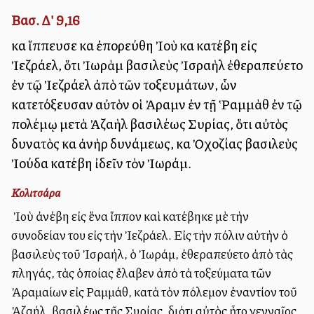
Βασ. Δ' 9,16
καὶ ἵππευσε καὶ ἐπορεύθη Ἰοὺ καὶ κατέβη εἰς
Ἰεζράελ, ὅτι Ἰωρὰμ βασιλεὺς Ἰσραὴλ ἐθεραπεύετο
ἐν τῷ Ἰεζράελ ἀπὸ τῶν τοξευμάτων, ὧν
κατετόξευσαν αὐτὸν οἱ Ἀραμὶν ἐν τῇ Ῥαμμὰθ ἐν τῷ
πολέμῳ μετὰ Ἀζαὴλ βασιλέως Συρίας, ὅτι αὐτὸς
δυνατὸς καὶ ἀνὴρ δυνάμεως, καὶ Ὀχοζίας βασιλεὺς
Ἰούδα κατέβη ἰδεῖν τὸν Ἰωράμ.
Κολιτσάρα
Ὁ Ἰοὺ ἀνέβη εἰς ἕνα ἵππον καὶ κατέβηκε μὲ τὴν
συνοδείαν του εἰς τὴν Ἰεζράελ. Εἰς τὴν πόλιν αὐτὴν ὁ
βασιλεὺς τοῦ Ἰσραήλ, ὁ Ἰωράμ, ἐθεραπεύετο ἀπὸ τὰς
πληγάς, τὰς ὁποίας ἔλαβεν ἀπὸ τὰ τοξεύματα τῶν
Ἀραμαίων εἰς Ραμμάθ, κατὰ τὸν πόλεμον ἐναντίον τοῦ
Ἀζαήλ, βασιλέως τῆς Συρίας, διότι αὐτὸς ἦτο γενναῖος