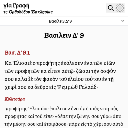
Ἁγία Γραφή
τῆς Ὀρθοδόξου Ἐκκλησίας
Βασιλειῶν Δ'
9
Βασιλειῶν Δ'
9
Βασ. Δ' 9,1
Καὶ Ἑλισαιὲ ὁ προφήτης ἐκάλεσεν ἕνα τῶν υἱῶν
τῶν προφητῶν καὶ εἶπεν αὐτῷ· ζῶσαι τὴν ὀσφύν
σου καὶ λαβὲ τὸν φακὸν τοῦ ἐλαίου τούτου ἐν τῇ
χειρί σου καὶ δεῦρο εἰς Ῥεμμὼθ Γαλαάδ·
Κολιτσάρα
Ὁ προφήτης Ἑλισαῖος ἐκάλεσεν ἕνα ἀπὸ τοὺς νεαροὺς
προφήτας καὶ τοῦ εἶπε· «δέσε τὴν ζώνην σου γύρω ἀπὸ
τὴν μέσην σου καὶ ἑτοιμάσου· πάρε εἰς τὸ χέρι σου αὐτὸ