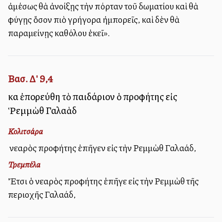
ἀμέσως θὰ ἀνοίξῃς τὴν πόρταν τοῦ δωματίου καὶ θὰ
φύγῃς ὅσον πιὸ γρήγορα ἠμπορεῖς, καὶ δὲν θὰ
παραμείνῃς καθόλου ἐκεῖ».
Βασ. Δ' 9,4
καὶ ἐπορεύθη τὸ παιδάριον ὁ προφήτης εἰς
Ῥεμμὼθ Γαλαὰδ
Κολιτσάρα
Ὁ νεαρὸς προφήτης ἐπῆγεν εἰς τὴν Ρεμμὼθ Γαλαάδ,
Τρεμπέλα
Ἔτσι ὁ νεαρὸς προφήτης ἐπῆγε εἰς τὴν Ρεμμὼθ τῆς
περιοχῆς Γαλαάδ,