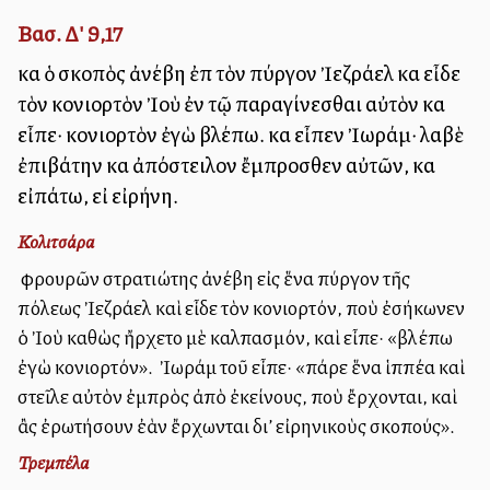
Βασ. Δ' 9,17
καὶ ὁ σκοπὸς ἀνέβη ἐπὶ τὸν πύργον Ἰεζράελ καὶ εἶδε
τὸν κονιορτὸν Ἰοὺ ἐν τῷ παραγίνεσθαι αὐτὸν καὶ
εἶπε· κονιορτὸν ἐγὼ βλέπω. καὶ εἶπεν Ἰωράμ· λαβὲ
ἐπιβάτην καὶ ἀπόστειλον ἔμπροσθεν αὐτῶν, καὶ
εἰπάτω, εἰ εἰρήνη.
Κολιτσάρα
Ὁ φρουρῶν στρατιώτης ἀνέβη εἰς ἕνα πύργον τῆς
πόλεως Ἰεζράελ καὶ εἶδε τὸν κονιορτόν, ποὺ ἐσήκωνεν
ὁ Ἰοὺ καθὼς ἤρχετο μὲ καλπασμόν, καὶ εἶπε· «βλέπω
ἐγὼ κονιορτόν». Ὁ Ἰωράμ τοῦ εἶπε· «πάρε ἕνα ἱππέα καὶ
στεῖλε αὐτὸν ἐμπρὸς ἀπὸ ἐκείνους, ποὺ ἔρχονται, καὶ
ἂς ἐρωτήσουν ἐὰν ἔρχωνται δι’ εἰρηνικοὺς σκοπούς».
Τρεμπέλα