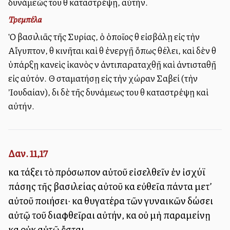
δυνάμεώς του θὰ καταστρέψῃ, αὐτήν.
Τρεμπέλα
Ὁ βασιλιᾶς τῆς Συρίας, ὁ ὁποῖος θὰ εἰσβάλῃ εἰς τὴν
Αἴγυπτον, θὰ κινῆται καὶ θὰ ἐνεργῇ ὅπως θέλει, καὶ δὲν θὰ
ὑπάρξῃ κανεὶς ἱκανὸς νὰ ἀντιπαραταχθῇ καὶ ἀντισταθῇ
εἰς αὐτόν. Θὰ σταματήσῃ εἰς τὴν χώραν Σαβεί (τὴν
Ἰουδαίαν), διὰ δὲ τῆς δυνάμεως του θὰ καταστρέψῃ καὶ
αὐτήν.
Δαν. 11,17
καὶ τάξει τὸ πρόσωπον αὐτοῦ εἰσελθεῖν ἐν ἰσχύϊ
πάσης τῆς βασιλείας αὐτοῦ καὶ εὐθεῖα πάντα μετ’
αὐτοῦ ποιήσει· καὶ θυγατέρα τῶν γυναικῶν δώσει
αὐτῷ τοῦ διαφθεῖραι αὐτήν, καὶ οὐ μὴ παραμείνῃ
καὶ οὐκ αὐτῷ ἔσται.