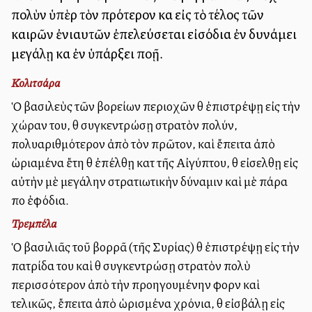
πολὺν ὑπὲρ τὸν πρότερον καὶ εἰς τὸ τέλος τῶν
καιρῶν ἐνιαυτῶν ἐπελεύσεται εἰσόδια ἐν δυνάμει
μεγάλῃ καὶ ἐν ὑπάρξει πολλῇ.
Κολιτσάρα
Ὁ βασιλεὺς τῶν βορείων περιοχῶν θὰ ἐπιστρέψῃ εἰς τὴν
χώραν του, θὰ συγκεντρώσῃ στρατὸν πολύν,
πολυαριθμότερον ἀπὸ τὸν πρῶτον, καὶ ἔπειτα ἀπὸ
ὠριαμένα ἔτη θὰ ἐπέλθῃ κατὰ τῆς Αἰγύπτου, θὰ εἰσελθῃ εἰς
αὐτὴν μὲ μεγάλην στρατιωτικὴν δύναμιν καὶ μὲ πάρα
πολλὰ ἐφόδια.
Τρεμπέλα
Ὁ βασιλιᾶς τοῦ βορρᾶ (τῆς Συρίας) θὰ ἐπιστρέψῃ εἰς τὴν
πατρίδα του καὶ θὰ συγκεντρώσῃ στρατὸν πολὺ
περισσότερον ἀπὸ τὴν προηγουμένην φορὰν καὶ
τελικῶς, ἔπειτα ἀπὸ ὡρισμένα χρόνια, θὰ εἰσβάλῃ εἰς