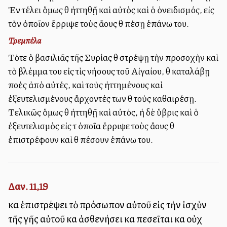
Ἐν τέλει ὅμως θὰ ἡττηθῇ καὶ αὐτὸς καὶ ὁ ὀνειδισμός, εἰς
τὸν ὁποῖον ἔρριψε τοὺς ἄλλους θὰ πέσῃ ἐπάνω του.
Τρεμπέλα
Τότε ὁ βασιλιᾶς τῆς Συρίας θὰ στρέψῃ τὴν προσοχὴν καὶ
τὸ βλέμμα του εἰς τὶς νήσους τοῦ Αἰγαίου, θὰ καταλάβῃ
πολλὲς ἀπὸ αὐτές, καὶ τοὺς ἡττημένους καὶ
ἐξευτελισμένους ἄρχοντές των θὰ τοὺς καθαιρέσῃ.
Τελικῶς ὅμως θὰ ἡττηθῇ καὶ αὐτός, ἡ δὲ ὕβρις καὶ ὁ
ἐξευτελισμὸς εἰς τὰ ὁποῖα ἔρριψε τοὺς ἄλλους θὰ
ἐπιστρέφουν καὶ θὰ πέσουν ἐπάνω του.
Δαν. 11,19
καὶ ἐπιστρέψει τὸ πρόσωπον αὐτοῦ εἰς τὴν ἰσχὺν
τῆς γῆς αὐτοῦ καὶ ἀσθενήσει καὶ πεσεῖται καὶ οὐχ