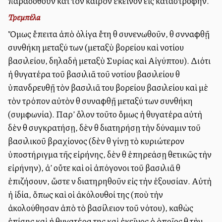
παραδοθοῦν κατὰ τὸν καιρὸν ἐκεῖνον εἰς καταστροφήν.
Τρεμπέλα
Ὅμως ἔπειτα ἀπὸ ὀλίγα ἔτη θὰ συνενωθοῦν, θὰ σνναφθῇ
συνθήκη μεταξύ των (μεταξὺ βορείου καὶ νοτίου
βασιλείου, δηλαδὴ μεταξὺ Συρίας καὶ Αἰγύπτου). Διότι
ἡ θυγατέρα τοῦ βασιλιᾶ τοῦ νοτίου βασιλείου θὰ
ὑπανδρευθῇ τὸν βασιλιᾶ του βορείου βασιλείου καὶ μὲ
τὸν τρόπον αὐτὸν θὰ συναφθῇ μεταξύ των συνθήκη
(συμφωνία). Παρ’ ὅλον τοῦτο ὅμως ἡ θυγατέρα αὐτὴ
δὲν θὰ συγκρατήσῃ, δὲν θὰ διατηρήσῃ τὴν δύναμιν τοῦ
βασιλικοῦ βραχίονος (δὲν θὰ γίνῃ τὸ κυριώτερον
ὑποστήριγμα τῆς εἰρήνης, δὲν θὰ ἐπηρεάσῃ θετικῶς τὴν
εἰρήνην), ἀλλ’ οὔτε καὶ οἱ ἀπόγονοι τοῦ βασιλιᾶ θὰ
ἐπιζήσουν, ὥστε νὰ διατηρηθοῦν εἰς τὴν ἐξουσίαν. Αὐτὴ
ἡ ἰδία, ὅπως καὶ οἱ ἀκόλουθοί της (ποὺ τὴν
ἀκολούθησαν ἀπὸ τὸ βασίλειον τοῦ νότου), καθὼς
ἐπίσης καὶ ἡ θυγατέρα της καὶ ἐκεῖνος ὁ ὁποῖος θὰ τὴν