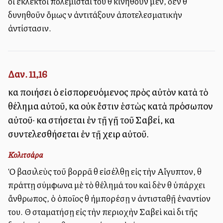
οἱ ἐκλεκτοὶ πολεμισταί του θὰ κινηθοῦν μέν, δὲν θὰ
δυνηθοῦν ὅμως νὰ ἀντιτάξουν ἀποτελεσματικὴν
ἀντίστασιν.
Δαν. 11,16
καὶ ποιήσει ὁ εἰσπορευόμενος πρὸς αὐτὸν κατὰ τὸ
θέλημα αὐτοῦ, καὶ οὐκ ἔστιν ἑστὼς κατὰ πρόσωπον
αὐτοῦ· καὶ στήσεται ἐν τῇ γῇ τοῦ Σαβεί, καὶ
συντελεσθήσεται ἐν τῇ χειρὶ αὐτοῦ.
Κολιτσάρα
Ὁ βασιλεὺς τοῦ βορρᾶ θὰ εἰσέλθῃ εἰς τὴν Αἴγυπτον, θὰ
πράττῃ σύμφωνα μὲ τὸ θέλημά του καὶ δὲν θὰ ὑπάρχει
ἄνθρωπος, ὁ ὁποῖος θὰ ἠμπορέσῃ νὰ ἀντισταθῇ ἐναντίον
του. Θὰ σταματήσῃ εἰς τὴν περιοχὴν Σαβεὶ καὶ διὰ τῆς