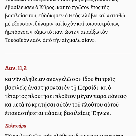
ἐβασίλευσεν ὁ Κῦρος, κατὰ τὸ πρῶτον ἔτος τῆς
βασιλείας του, εὐδόκησεν ὁ Θεὸς νὰ λάβω καὶ νὰ σταθῶ
μὲ ἐξουσίαν, δύναμιν καὶ ἰσχὺν καὶ τοιουτοτρόπως
ἠμπόρεσα νὰ κάμω τὸ πᾶν, ὥστε νὰ ἀπαλλάξω τὸν
Ἰουδαϊκὸν λαὸν ἀπὸ τὴν αἰχμαλωσίαν».
Δαν. 11,2
καὶ νῦν ἀλήθειαν ἀναγγελῶ σοι· ἰδοὺ ἔτι τρεῖς
βασιλεῖς ἀναστήσονται ἐν τῇ Περσίδι, καὶ ὁ
τέταρτος πλουτήσει πλοῦτον μέγαν παρὰ πάντας·
καὶ μετὰ τὸ κρατῆσαι αὐτὸν τοῦ πλούτου αὐτοῦ
ἐπαναστήσεται πάσαις βασιλείαις Ἑλλήνων.
Κολιτσάρα
Τώρα θὰ σοῦ εἴπω τὴν ἀλήθειαν διὰ τὰ μελλοντικὰ γεγονότα.