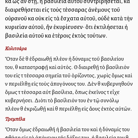
καὶ ὡς ἂν στῇ, ἡ βασιλεία αὐτοῦ συντριβήσεται, καὶ
διαιρεθήσεται εἰς τοὺς τέσσαρας ἀνέμους τοῦ
οὐρανοῦ καὶ οὐκ εἰς τὰ ἔσχατα αὐτοῦ, οὐδὲ κατὰ τὴν
κυριείαν αὐτοῦ, ἣν ἐκυρίευσεν· ὅτι ἐκτιλήσεται ἡ
βασιλεία αὐτοῦ καὶ ἑτέροις ἐκτὸς τούτων.
Κολιτσάρα
Ὅταν δὲ θὰ ἐδραιωθῇ πλέον ἡ δύναμις τοῦ βασιλείου
του, θὰ καταστραφῇ καὶ αὐτός. Θὰ διαιρεθῇ τὸ βασίλειόν
του εἰς τὰ τέσσαρα σημεῖα τοῦ ὁρίζοντος, χωρὶς ὅμως καὶ
νὰ περιέλθῃ εἰς τοὺς ἀπογόνους του. Δὲν θὰ κυβερνηθοῦν
ὅμως τὰ τέσσαρα αὐτὰ βασίλεια, ὅπως ἐκεῖνος τὰ εἶχε
κυβερνήσει. Διότι τὸ βασίλειόν του ἐν τῷ συνόλῳ
πλέον θὰ ἐκριζωθῇ καὶ θὰ περιέλθῃ εἰς ἄλλους ἐκτὸς αὐτῶν.
Τρεμπέλα
Ὅταν ὅμως ἐδραιωθῆ ἡ βασιλεία του καὶ ἡ δύναμίς του
φθάσῃ εἰς τὸ ἀπόγειον τῆς δόξης του, ἡ βασιλεία του θὰ