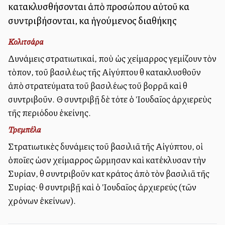
κατακλυσθήσονται ἀπὸ προσώπου αὐτοῦ καὶ
συντριβήσονται, καὶ ἡγούμενος διαθήκης
Κολιτσάρα
Δυνάμεις στρατιωτικαί, ποὺ ὡς χείμαρρος γεμίζουν τὸν
τὸπον, τοῦ βασιλέως τῆς Αἰγύπτου θὰ κατακλυσθοῦν
ἀπὸ στρατεύματα τοῦ βασιλέως τοῦ βορρᾶ καὶ θὰ
συντριβοῦν. Θὰ συντριβῇ δὲ τότε ὁ Ἰουδαῖος ἀρχιερεὺς
τῆς περιόδου ἐκείνης.
Τρεμπέλα
Στρατιωτικὲς δυνάμεις τοῦ βασιλιᾶ τῆς Αἰγύπτου, οἱ
ὁποῖες ὡσὰν χείμαρρος ὥρμησαν καὶ κατέκλυσαν τὴν
Συρίαν, θὰ συντριβοῦν κατὰ κράτος ἀπὸ τὸν βασιλιᾶ τῆς
Συρίας· θὰ συντριβῇ καὶ ὁ Ἰουδαῖος ἀρχιερεύς (τῶν
χρόνων ἐκείνων).