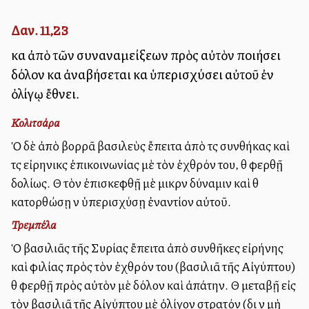
Δαν. 11,23
καὶ ἀπὸ τῶν συναναμείξεων πρὸς αὐτὸν ποιήσει
δόλον καὶ ἀναβήσεται καὶ ὑπερισχύσει αὐτοῦ ἐν
ὀλίγῳ ἔθνει.
Κολιτσάρα
Ὁ δὲ ἀπὸ βορρᾶ βασιλεὺς ἔπειτα ἀπὸ τὰς συνθήκας καὶ
τὰς εἰρηνικὰς ἐπικοινωνίας μὲ τὸν ἐχθρόν του, θὰ φερθῇ
δολίως. Θὰ τὸν ἐπισκεφθῇ μὲ μικρὰν δύναμιν καὶ θὰ
κατορθώσῃ νὰ ὑπερισχύσῃ ἐναντίον αὐτοῦ.
Τρεμπέλα
Ὁ βασιλιᾶς τῆς Συρίας ἔπειτα ἀπὸ συνθῆκες εἰρήνης
καὶ φιλίας πρὸς τὸν ἐχθρόν του (βασιλιᾶ τῆς Αἰγύπτου)
θὰ φερθῇ πρὸς αὐτὸν μὲ δόλον καὶ ἀπάτην. Θὰ μεταβῇ εἰς
τὸν βασιλιᾶ τῆς Αἰγύπτου μὲ ὀλίγον στρατόν (διὰ νὰ μὴ