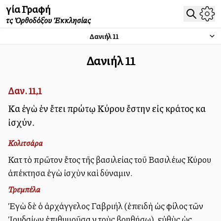
Ἁγία Γραφή
τῆς Ὀρθοδόξου Ἐκκλησίας
Δανιήλ
11
Δανιήλ
11
Δαν. 11,1
Καὶ ἐγὼ ἐν ἔτει πρώτῳ Κύρου ἔστην εἰς κράτος καὶ
ἰσχύν.
Κολιτσάρα
Κατὰ τὸ πρῶτον ἔτος τῆς βασιλείας τοῦ Βασιλέως Κύρου
ἀπέκτησα ἐγὼ ἰσχὺν καὶ δύναμιν.
Τρεμπέλα
Ἐγὼ δὲ ὁ ἀρχάγγελος Γαβριήλ (ἐπειδὴ ὡς φίλος τῶν
Ἰουδαίων ἐπιθυμοῦσα νὰ τοὺς βοηθήσω), εὐθὺς ὡς