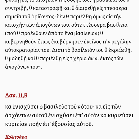
συντριβῇ, θὰ καταστραφῇ καὶ θὰ διαιρεθῇ εἰς τὰ τέσσερα
σημεῖα τοῦ ὁρίζοντος· δὲν θὰ περιέλθῃ ὅμως εἰς τὴν
κατοχὴν τῶν ἀπογόνων του, οὔτε τὰ τέσσερα βασίλεια
(ποὺ θὰ προέλθουν ἀπὸ τὸ ἕνα βασίλειον) θὰ
κυβερνηθοῦν ὅπως ἐκυβέρνησεν ἐκεῖνος τὴν μεγάλην
αὐτοκρατορίαν του. Διότι τὸ βασίλειόν του θὰ ἐκριζωθῇ,
θὰ μαδηθῇ καὶ θὰ περιέλθῃ εἰς τὰ χέρια ἄλλων, ἐκτὸς τῶν
ἀπογόνων του».
Δαν. 11,5
καὶ ἐνισχύσει ὁ βασιλεὺς τοῦ νότου· καὶ εἷς τῶν
ἀρχόντων αὐτοῦ ἐνισχύσει ἐπ’ αὐτὸν καὶ κυριεύσει
κυριείαν πολλὴν ἐπ’ ἐξουσίας αὐτοῦ.
Κολιτσάρα