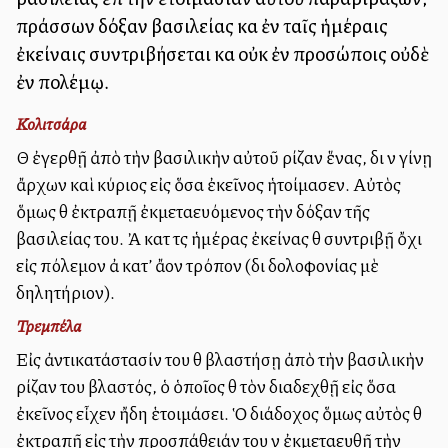
πράσσων δόξαν βασιλείας καὶ ἐν ταῖς ἡμέραις
ἐκείναις συντριβήσεται καὶ οὐκ ἐν προσώποις οὐδὲ
ἐν πολέμῳ.
Κολιτσάρα
Θὰ ἐγερθῇ ἀπὸ τὴν βασιλικὴν αὐτοῦ ρίζαν ἕνας, διὰ νὰ γίνῃ
ἄρχων καὶ κύριος εἰς ὅσα ἐκεῖνος ἡτοίμασεν. Αὐτὸς
ὅμως θὰ ἐκτραπῇ ἐκμεταλλευόμενος τὴν δόξαν τῆς
βασιλείας του. Ἀλλὰ κατὰ τὰς ἡμέρας ἐκείνας θὰ συντριβῇ ὄχι
εἰς πόλεμον ἀλλὰ κατ’ ἄλλον τρόπον (διὰ δολοφονίας μὲ
δηλητήριον).
Τρεμπέλα
Εἰς ἀντικατάστασίν του θὰ βλαστήσῃ ἀπὸ τὴν βασιλικὴν
ρίζαν του βλαστός, ὁ ὁποῖος θὰ τὸν διαδεχθῇ εἰς ὅσα
ἐκεῖνος εἶχεν ἤδη ἑτοιμάσει. Ὁ διάδοχος ὅμως αὐτὸς θὰ
ἐκτραπῇ εἰς τὴν προσπάθειάν του νὰ ἐκμεταλλευθῇ τὴν