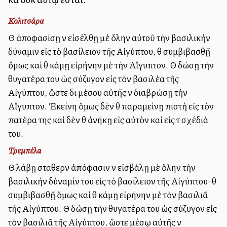
Κολιτσάρα
Θὰ ἀποφασίσῃ νὰ εἰσέλθῃ μέ ὅλην αὐτοῦ τὴν βασιλικὴν
δύναμιν εἰς τὸ βασίλειον τῆς Αἰγύπτου, θὰ συμβιβασθῇ
ὅμως καὶ θὰ κάμῃ εἰρήνην μὲ τὴν Αἴγυπτον. Θὰ δώσῃ τὴν
θυγατέρα του ὡς σύζυγον εἰς τὸν βασιλέα τῆς
Αἰγύπτου, ὥστε διὰ μέσου αὐτῆς νὰ διαβρώσῃ τὴν
Αἴγυπτον. Ἐκείνη ὅμως δὲν θὰ παραμείνῃ πιστὴ εἰς τὸν
πατέρα της καὶ δὲν θὰ ἀνήκῃ εἰς αὐτὸν καὶ εἰς τὰ σχέδιά
του.
Τρεμπέλα
Θὰ λάβῃ σταθερὰν ἀπόφασιν νὰ εἰσβάλῃ μὲ ὅλην τὴν
βασιλικὴν δύναμίν του εἰς τὸ βασίλειον τῆς Αἰγύπτου· θὰ
συμβιβασθῇ ὅμως καὶ θὰ κάμῃ εἰρήνην μὲ τὸν βασιλιᾶ
τῆς Αἰγύπτου. Θὰ δώσῃ τὴν θυγατέρα του ὡς σύζυγον εἰς
τὸν βασιλιᾶ τῆς Αἰγύπτου, ὥστε μέσῳ αὐτῆς νὰ