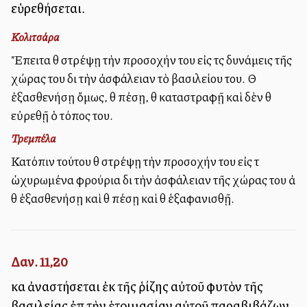
εὑρεθήσεται.
Κολιτσάρα
Ἔπειτα θὰ στρέψῃ τὴν προσοχήν του εἰς τὰς δυνάμεις τῆς
χώρας του διὰ τὴν ἀσφάλειαν τὸ βασιλείου του. Θὰ
ἐξασθενήσῃ ὄμως, θὰ πέσῃ, θὰ καταστραφῇ καὶ δὲν θὰ
εὐρεθῇ ὁ τόπος του.
Τρεμπέλα
Κατόπιν τούτου θὰ στρέψῃ τὴν προσοχήν του εἰς τὰ
ὡχυρωμένα φρούρια διὰ τὴν ἀσφάλειαν τῆς χώρας του ἀλλὰ
θὰ ἐξασθενήσῃ καὶ θὰ πέσῃ καὶ θὰ ἑξαφανισθῇ.
Δαν. 11,20
καὶ ἀναστήσεται ἐκ τῆς ῥίζης αὐτοῦ φυτὸν τῆς
βασιλείας ἐπὶ τὴν ἑτοιμασίαν αὐτοῦ παραβιβάζων,