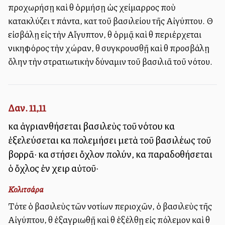
προχωρήσῃ καὶ θὰ ὁρμήσῃ ὡς χείμαρρος ποὺ
κατακλύζει τὰ πάντα, κατὰ τοῦ βασιλείου τῆς Αἰγύπτου. Θὰ
εἰσβάλῃ εἰς τὴν Αἴγυπτον, θὰ ὁρμᾷ καὶ θὰ περιέρχεται
νικηφόρος τὴν χώραν, θὰ συγκρουσθῇ καὶ θὰ προσβάλῃ
ὅλην τὴν στρατιωτικὴν δύναμιν τοῦ βασιλιᾶ τοῦ νότου.
Δαν. 11,11
καὶ ἀγριανθήσεται βασιλεὺς τοῦ νότου καὶ
ἐξελεύσεται καὶ πολεμήσει μετὰ τοῦ βασιλέως τοῦ
βορρᾶ· καὶ στήσει ὄχλον πολύν, καὶ παραδοθήσεται
ὁ ὄχλος ἐν χειρὶ αὐτοῦ·
Κολιτσάρα
Τότε ὁ βασιλεὺς τῶν νοτίων περιοχῶν, ὁ βασιλεὺς τῆς
Αἰγύπτου, θὰ ἐξαγριωθῇ καὶ θὰ ἐξέλθῃ εἰς πόλεμον καὶ θὰ