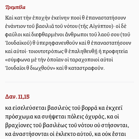
Τρεμπέλα
Καὶ κατὰ τὴν ἐποχὴν ἐκείνην πολλοὶ θὰ ἐπαναστατήσουν
ἐνάντιον τοῦ βασιλιᾶ τοῦ νότου (τῆς Αἰγύπτου)· οἱ δὲ
φαῦλοι καὶ διεφθαρμένοι ἄνθρωποι τοῦ λαοῦ σου (τοῦ
Ἰουδαϊκοῦ) θὰ ὑπερηφανευθοῦν καὶ θὰ ἐπαναστατήσουν
καὶ αὐτοί· τοιουτοτρόπως θὰ ἐπαληθευθῇ ἡ προφητεία
«σύμφωνα μὲ τὴν ὁποῖαν οἱ ταραχοποιοὶ αὐτοὶ
Ἰουδαῖοι θὰ διωχθοῦν» καὶ θὰ καταστραφοῦν.
Δαν. 11,15
καὶ εἰσελεύσεται βασιλεὺς τοῦ βορρᾶ καὶ ἐκχεεῖ
πρόσχωμα καὶ συλλήψεται πόλεις ὀχυράς, καὶ οἱ
βραχίονες τοῦ βασιλέως τοῦ νότου οὐ στήσονται,
καὶ ἀναστήσονται οἱ ἐκλεκτοὶ αὐτοῦ, καὶ οὐκ ἔσται