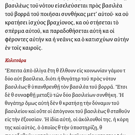
βασιλέως τοῦ νότου εἰσελεύσεται πρὸς βασιλέα
τοῦ βορρᾶ τοῦ ποιῆσαι συνθήκας μετ’ αὐτοῦ· καὶ οὐ
κρατήσει ἰσχύος βραχίονος, καὶ οὐ στήσεται τὸ
σπέρμα αὐτοῦ, καὶ παραδοθήσεται αὐτὴ καὶ οἱ
φέροντες αὐτὴν καὶ ἡ νεᾶνις καὶ ὁ κατισχύων αὐτὴν
ἐν τοῖς καιροῖς.
Κολιτσάρα
Ἔπειτα ἀπὸ ὀλίγα ἔτη θὰ ἔλθουν εἰς κοινωνίαν γάμου τὰ
δύο αὐτὰ βασίλεια, διότι ἡ θυγάτηρ τοῦ πρὸς νότον
βασιλέως θὰ ὑπανθρευθῇ τὸν βασιλέα τοῦ βορρᾶ. Ἔτσι
δὲ θὰ συναφθῇ μεταξὺ τῶν δύο βασιλείων συνθήκη. Ἡ
θυγάτηρ ὅμως αὐτὴ δὲν θὰ κρατήσῃ τὴν δύναμιν τοῦ
βασιλείου καὶ οὔτε οἱ ἀπόγονοι τοῦ βασιλέως θὰ σταθοῦν
εἰς τὴν ἐξουσίαν. Ἡ ἰδία αὐτή, οἱ ἀκόλουθοί της, ἡ κόρη
της καὶ αὐτός, ὁ ὁποῖος θὰ τὴν ὑποστηρίζῃ, θὰ