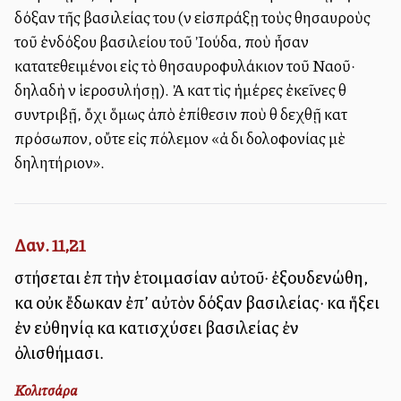
δόξαν τῆς βασιλείας του (νὰ εἰσπράξῃ τοὺς θησαυροὺς
τοῦ ἐνδόξου βασιλείου τοῦ Ἰούδα, ποὺ ἦσαν
κατατεθειμένοι εἰς τὸ θησαυροφυλάκιον τοῦ Ναοῦ·
δηλαδὴ νὰ ἱεροσυλήσῃ). Ἀλλὰ κατὰ τὶς ἡμέρες ἐκεῖνες θὰ
συντριβῇ, ὄχι ὅμως ἀπὸ ἐπίθεσιν ποὺ θὰ δεχθῇ κατὰ
πρόσωπον, οὔτε εἰς πόλεμον «ἀλλὰ διὰ δολοφονίας μὲ
δηλητήριον».
Δαν. 11,21
στήσεται ἐπὶ τὴν ἑτοιμασίαν αὐτοῦ· ἐξουδενώθη,
καὶ οὐκ ἔδωκαν ἐπ’ αὐτὸν δόξαν βασιλείας· καὶ ἥξει
ἐν εὐθηνίᾳ καὶ κατισχύσει βασιλείας ἐν
ὀλισθήμασι.
Κολιτσάρα