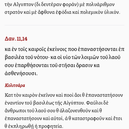
τὴν Αἴγυπτον (διὰ δευτέραν φοράν) μὲ πολυάριθμον
στρατὸν καὶ μὲ ἄφθονα ἐφόδια καὶ πολεμικὸν ὑλικόν.
Δαν. 11,14
καὶ ἐν τοῖς καιροῖς ἐκείνοις πολλοὶ ἐπαναστήσονται ἐπὶ
βασιλέα τοῦ νότου· καὶ οἱ υἱοὶ τῶν λοιμῶν τοῦ λαοῦ
σου ἐπαρθήσονται τοῦ στῆσαι ὅρασιν καὶ
ἀσθενήσουσι.
Κολιτσάρα
Κατὰ τὸν καιρὸν ἐκεῖνον καὶ πολλοὶ ἄλλοι θὰ ἐπαναστατήσουν
ἐναντίον τοῦ βασιλέως τῆς Αἰγύπτου. Φαῦλοι δὲ
ἄνθρωποι τοῦ λαοῦ σου θὰ ἀλαζονευθοῦν καὶ θὰ
ἐπαναστατήσουν καὶ αὐτοί, ἀλλὰ θὰ καταστραφοῦν καὶ ἔτσι
θὰ ἐκπληρωθῇ ἡ προφητεία.