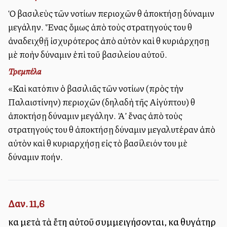
Ὁ βασιλεὺς τῶν νοτίων περιοχῶν θὰ ἀποκτήσῃ δύναμιν
μεγάλην. Ἕνας ὅμως ἀπὸ τοὺς στρατηγούς του θὰ
ἀναδειχθῇ ἰσχυρότερος ἀπὸ αὐτὸν καὶ θὰ κυριάρχησῃ
μὲ πολλὴν δύναμιν ἐπὶ τοῦ βασιλείου αὐτοῦ.
Τρεμπέλα
«Καὶ κατόπιν ὁ βασιλιᾶς τῶν νοτίων (πρὸς τὴν
Παλαιστίνην) περιοχῶν (δηλαδὴ τῆς Αἰγύπτου) θὰ
ἀποκτήσῃ δύναμιν μεγάλην. Ἀλλ’ ἕνας ἀπὸ τοὺς
στρατηγούς του θὰ ἀποκτήσῃ δύναμιν μεγαλυτέραν ἀπὸ
αὐτὸν καὶ θὰ κυριαρχήσῃ εἰς τὸ βασίλειόν του μὲ
δύναμιν πολλήν.
Δαν. 11,6
καὶ μετὰ τὰ ἔτη αὐτοῦ συμμειγήσονται, καὶ θυγάτηρ