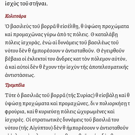
ἰσχὺς τοῦ στῆναι.
Κολιτσάρα
Ὁ βασιλεὺς τοῦ βορρᾶ θὰ εἰσέλθῃ, θὰ ὑψώση προχώματα
καὶ προμαχῶνας γύρω ἀπὸ τὰς πόλεις. Θὰ καταλάβῃ
πόλεις ἰσχυράς, ἐνὼ αἱ δυνάμεις τοῦ βασιλέως τοῦ
νότου δὲν θὰ ἠμπορέσουν νὰ ἀντισταθοῦν. Θὰ ἐγειρθοῦν
βέβαια οἱ ἐκλεκτοί του ἄνδρες κατὰ τὸν πόλεμον αὐτόν,
ἀλλὰ καὶ αὐτοὶ δὲν θὰ ἔχουν τὴν ἰσχὺν τῆς ἀποτελεσματικῆς
ἀντιστάσεως.
Τρεμπέλα
Τότε ὁ βασιλιᾶς τοῦ βορρᾶ (τῆς Συρίας) θὰ εἰσβάλῃ καὶ θὰ
ὑψώσῃ προχώματα καὶ προμαχῶνες, διὰ νὰ πολιορκήσῃ τὰ
φρούρια, καὶ θὰ κυριεύσῃ πόλεις ὠχυρωμένες καὶ
ἰσχυρές. Οἱ στρατιωτικὲς δυνάμεις τοῦ βασιλιᾶ του
νότου (τῆς Αἰγύπτου) δὲν θὰ ἠμπορέσουν νὰ ἀντισταθοῦν