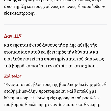
ὑποστηρίζῃ κατὰ τοὺς χρόνους ἐκείνους, θὰ παραδοθοῦν
εἰς καταστροφήν.
Δαν. 11,7
καὶ στήσεται ἐκ τοῦ ἄνθους τῆς ῥίζης αὐτῆς τῆς
ἑτοιμασίας αὐτοῦ καὶ ἥξει πρὸς τὴν δύναμιν καὶ
εἰσελεύσεται εἰς τὰ ὑποστηρίγματα τοῦ βασιλέως
τοῦ βορρᾶ καὶ ποιήσει ἐν αὐτοῖς καὶ κατισχύσει.
Κολιτσάρα
Ἕνας ἀπὸ τοὺς βλαστοὺς τῆς βασιλικῆς ἐκείνης ρίζης θὰ
σταθῇ μὲ μεγάλην προετοιμασίαν καὶ θὰ ἐπέλθῃ μὲ
δύναμιν πολλήν, θὰ εἰσελθῃ εἰς τὰ φρούρια τοῦ βασιλέως
τοῦ βορρᾶ, θὰ πολεμήσῃ ἐναντίον αὐτοῦ καὶ θὰ νικήσῃ.