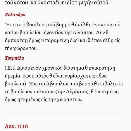
τοῦ νότου, καὶ ἀναστρέψει εἰς τὴν γῆν αὐτοῦ.
Κολιτσάρα
Ἔπειτα ὁ βασιλεὺς τοῦ βορρᾶ θὰ ἐπέλθῃ ἐναντίον τοῦ
νοτίου βασιλείου, ἐναντίον τῆς Αἰγύπτου. Δὲν θὰ
ἠμπορέσῃ ὅμως νὰ παραμείνῃ ἐκεῖ καὶ θὰ ἐπανέλθῃ εἰς
τὴν χώραν του.
Τρεμπέλα
(Ἐπὶ ὡρισμένον χρονικὸν διάστημα θὰ ἐπικρατήσῃ
ἠρεμία, ἀφοῦ αὐτὸς θὰ εἶναι κυρίαρχος εἰς τὰ δύο
βασίλεια). Ἔπειτα ὁ βασιλιᾶς τοῦ βορρᾶ θὰ εἰσβάλῃ εἰς
τὸ βασίλειον τοῦ νότου (τὴν Αἰγύπτου), θὰ ἐπιστρέψῃ
ὅμως ἡττημένος εἰς τὴν χώραν του».
Δαν. 11,10