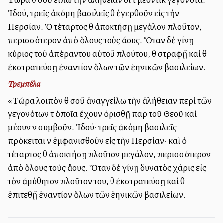
Ἰδού, τρεῖς ἀκόμη βασιλεῖς θὰ ἐγερθοῦν εἰς τὴν
Περσίαν. Ὁ τέταρτος θὰ ἀποκτήσῃ μεγάλον πλοῦτον,
περισσότερον ἀπὸ ὅλους τοὺς ἄλλους. Ὅταν δὲ γίνῃ
κύριος τοῦ ἀπέραντου αὐτοῦ πλούτου, θὰ στραφῇ καὶ θὰ
ἐκστρατεύσῃ ἐναντίον ὅλων τῶν ἑλληνικῶν βασιλείων.
Τρεμπέλα
«Τώρα λοιπὸν θὰ σοῦ ἀναγγείλω τὴν ἀλήθειαν περὶ τῶν
γεγονότων τὰ ὁποῖα ἔχουν ὁρισθῇ παρὰ τοῦ Θεοῦ καὶ
μέλλουν νὰ συμβοῦν. Ἰδού· τρεῖς ἀκόμη βασιλεῖς
πρόκειται νὰ ἐμφανισθοῦν εἰς τὴν Περσίαν· καὶ ὁ
τέταρτος θὰ ἀποκτήσῃ πλοῦτον μεγάλον, περισσότερον
ἀπὸ ὅλους τοὺς ἄλλους. Ὅταν δὲ γίνῃ δυνατὸς χάρις εἰς
τὸν ἀμύθητον πλοῦτον του, θὰ ἐκστρατεύσῃ καὶ θὰ
ἐπιτεθῇ ἐναντίον ὅλων τῶν ἑλληνικῶν βασιλείων.