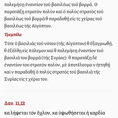
πολεμήσῃ ἐναντίον τοῦ βασιλέως τοῦ βορρᾶ. Θὰ
παρατάξῃ στρατὸν πολὺν καὶ ὁ πολὺς στρατὸς τοῦ
βασιλέως τοῦ βορρᾶ θὰ παραδοθῇ εἰς τὰς χεῖρας τοῦ
βασιλέως τῆς Αἰγύπτου.
Τρεμπέλα
Τότε ὁ βασιλιᾶς τοῦ νότου (τῆς Αἰγύπτου) θὰ ἐξαγριωθῇ,
θὰ ἐξέλθῃ εἰς πόλεμον καὶ θὰ πολεμήσῃ ἐναντίον τοῦ
βασιλιᾶ του βορρᾶ (τῆς Συρίας)· θὰ παρατάξῃ δὲ
ἐναντίον του στρατὸν πολύν, μὲ ἀποτέλεσμα νὰ ἡττηθῇ
καὶ νὰ παραδοθῇ ὁ πολὺς στρατὸς τοῦ βασιλιᾶ τῆς
Συρίας εἰς τὰ χέρια του.
Δαν. 11,12
καὶ λήψεται τὸν ὄχλον, καὶ ὑψωθήσεται ἡ καρδία