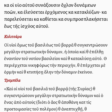
καὶ οἱ υἱοὶ αὐτοῦ συνάξουσιν ὄχλον δυνάμεων
πολλῶν, καὶ ἐλεύσεται ἐρχόμενος καὶ κατακλύζων· καὶ
παρελεύσεται καὶ καθίεται καὶ συμπροσπλακήσεται
ἕως τῆς ἰσχύος αὐτοῦ.
Κολιτσάρα
Οἱ υἱοὶ ὅμως τοῦ βασιλέως τοῦ βορρᾶ θὰ συγκεντρώσουν
μεγάλην στρατιωτικὴν δύναμιν, ἡ ὁποία καὶ θὰ ἐπέλθῃ
ἐναντίον τοῦ νοτίου βασιλείου καὶ θὰ κατακλύσῃ αὐτό. Θὰ
περιέρχεται νικηφόρως τὴν περιοχήν, θὰ ἐπέρχεται μὲ
ὁρμὴν καὶ θὰ κτυπήσῃ ὅλην τὴν δύναμιν ἐκείνου.
Τρεμπέλα
«Καὶ οἱ υἱοὶ τοῦ βασιλιᾶ τοῦ βορρᾷ (τῆς Συρίας) θὰ
συγκεντρώσουν μεγάλην στρατιωτικὴν δύναμιν καὶ ὁ
ἕνας ἀπὸ αὐτούς (διότι ὁ ἄλλος θὰ ἀποθάνη κατὰ τὶς
προετοιμασίες τοῦ πολέμου) θὰ ἀναπτυχθῇ, θὰ