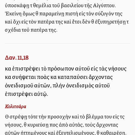
ὑποσκάψῃ τὰ θεμέλια τοῦ βασιλείου τῆς Αἰγύπτου.
Ἐκείνη ὅμως θὰ παραμείνῃ πιστὴ εἰς τὸν σύζυγόν της
καὶ ὄχι εἰς τὸν πατέρα της καὶ ἔτσι δὲν θὰ ἐξυπηρετήσῃ τὰ
σχέδια τοῦ πατέρα της.
Δαν. 11,18
καὶ ἐπιστρέψει τὸ πρόσωπον αὐτοῦ εἰς τὰς νήσους
καὶ συλλήψεται πολλὰς καὶ καταπαύσει ἄρχοντας
ὀνειδισμοῦ αὐτῶν, πλὴν ὀνειδισμὸς αὐτοῦ
ἐπιστρέψει αὐτῷ.
Κολιτσάρα
Θὰ στρέψῃ τότε τὴν προσοχὴν καὶ τὸ βλέμμα του εἰς τὰς
νήσους, θὰ κυριεύσῃ πολλὰς ἀπὸ αὐτάς, τοὺς ἄρχοντας
αὐτῶν ἡττημένους καὶ ἐξευτελισμένους, θὰ καθαιρέσῃ.