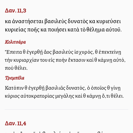
Δαν. 11,3
καὶ ἀναστήσεται βασιλεὺς δυνατὸς καὶ κυριεύσει
κυριείας πολλῆς καὶ ποιήσει κατὰ τὸ θέλημα αὐτοῦ.
Κολιτσάρα
Ἔπειτα θὰ ἐγερθῇ ἄλλος βασιλεὺς ἰσχυρός, θὰ ἐπεκτείνῃ
τὴν κυριαρχίαν του εἰς πολλὴν ἔκτασιν καὶ θὰ κάμνῃ αὐτό,
ποὺ θέλει.
Τρεμπέλα
Κατόπιν θὰ ἐγερθῇ βασιλιᾶς δυνατός, ὁ ὁποῖος θὰ γίνῃ
κύριος αὐτοκρατορίας μεγάλης καὶ θὰ κάμνῃ ὅ,τι θέλει.
Δαν. 11,4