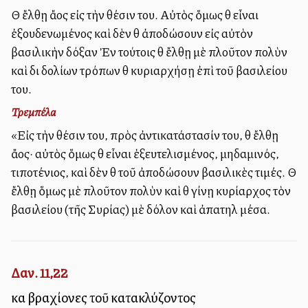
Θὰ ἔλθῃ ἄλλος εἰς τὴν θέσιν του. Αὐτὸς ὅμως θὰ εἶναι
ἐξουδενωμένος καὶ δὲν θὰ ἀποδώσουν εἰς αὐτὸν
βασιλικὴν δόξαν Ἐν τούτοις θὰ ἔλθῃ μὲ πλοῦτον πολὺν
καὶ διὰ δολίων τρόπων θὰ κυριαρχήσῃ ἐπὶ τοῦ βασιλείου
του.
Τρεμπέλα
«Εἰς τὴν θέσιν του, πρὸς ἀντικατάστασίν του, θὰ ἔλθῃ
ἄλλος· αὐτὸς ὅμως θὰ εἶναι ἐξευτελισμένος, μηδαμινός,
τιποτένιος, καὶ δὲν θὰ τοῦ ἀποδώσουν βασιλικὲς τιμές. Θὰ
ἔλθῃ ὅμως μὲ πλοῦτον πολὺν καὶ θὰ γίνῃ κυρίαρχος τὸν
βασιλείου (τῆς Συρίας) μὲ δόλον καὶ ἀπατηλὰ μέσα.
Δαν. 11,22
καὶ βραχίονες τοῦ κατακλύζοντος