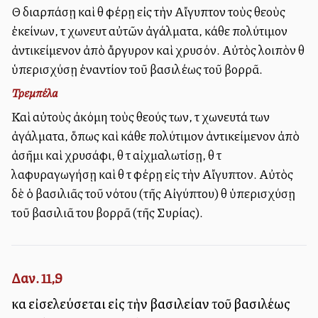
Θὰ διαρπάσῃ καὶ θὰ φέρῃ εἰς τὴν Αἴγυπτον τοὺς θεοὺς
ἐκείνων, τὰ χωνευτὰ αὐτῶν ἀγάλματα, κάθε πολύτιμον
ἀντικείμενον ἀπὸ ἄργυρον καὶ χρυσόν. Αὐτὸς λοιπὸν θὰ
ὑπερισχύσῃ ἐναντίον τοῦ βασιλέως τοῦ βορρᾶ.
Τρεμπέλα
Καὶ αὐτοὺς ἀκόμη τοὺς θεούς των, τὰ χωνευτά των
ἀγάλματα, ὅπως καὶ κάθε πολύτιμον ἀντικείμενον ἀπὸ
ἀσῆμι καὶ χρυσάφι, θὰ τὰ αἰχμαλωτίσῃ, θὰ τὰ
λαφυραγωγήσῃ καὶ θὰ τὰ φέρῃ εἰς τὴν Αἴγυπτον. Αὐτὸς
δὲ ὁ βασιλιᾶς τοῦ νότου (τῆς Αἰγύπτου) θὰ ὑπερισχύσῃ
τοῦ βασιλιᾶ του βορρᾶ (τῆς Συρίας).
Δαν. 11,9
καὶ εἰσελεύσεται εἰς τὴν βασιλείαν τοῦ βασιλέως