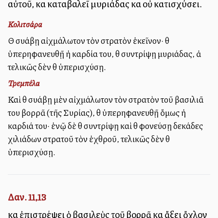
αὐτοῦ, καὶ καταβαλεῖ μυριάδας καὶ οὐ κατισχύσει.
Κολιτσάρα
Θὰ συλλάβῃ αἰχμάλωτον τὸν στρατὸν ἐκεῖνον· θὰ
ὑπερηφανευθῇ ἡ καρδία του, θὰ συντρίψῃ μυριάδας, ἀλλὰ
τελικῶς δὲν θὰ ὑπερισχύσῃ.
Τρεμπέλα
Καὶ θὰ συλλάβῃ μὲν αἰχμάλωτον τὸν στρατὸν τοῦ βασιλιᾶ
του βορρᾶ (τῆς Συρίας), θὰ ὑπερηφανευθῇ ὅμως ἡ
καρδιά του· ἐνῷ δὲ θὰ συντρίψῃ καὶ θὰ φονεύσῃ δεκάδες
χιλιάδων στρατοῦ τὸν ἐχθροῦ, τελικῶς δὲν θὰ
ὑπερισχύσῃ.
Δαν. 11,13
καὶ ἐπιστρέψει ὁ βασιλεὺς τοῦ βορρᾶ καὶ ἄξει ὄχλον