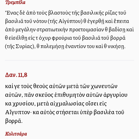
Τρεμπέλα
Ἕνας δὲ ἀπὸ τοὺς βλαστοὺς τῆς βασιλικῆς ρίζας τοῦ
βασιλιᾶ τοῦ νότου (τῆς Αἰγύπτου) θὰ ἐγερθῇ καὶ ἔπειτα
ἀπὸ μεγάλην στρατιωτικὴν προετοιμασίαν θὰ βαδίσῃ καὶ
θὰ εἰσέλθῃ εἰς τὰ ὀχυρὰ φρούρια τοῦ βασιλιᾶ τοῦ βορρᾶ
(τῆς Συρίας), θὰ πολεμήσῃ ἐναντίον του καὶ θὰ νικήσῃ.
Δαν. 11,8
καί γε τοὺς θεοὺς αὐτῶν μετὰ τῶν χωνευτῶν
αὐτῶν, πᾶν σκεῦος ἐπιθυμητὸν αὐτῶν ἀργυρίου
καὶ χρυσίου, μετὰ αἰχμαλωσίας οἴσει εἰς
Αἴγυπτον· καὶ αὐτὸς στήσεται ὑπὲρ βασιλέα τοῦ
βορρᾶ.
Κολιτσάρα