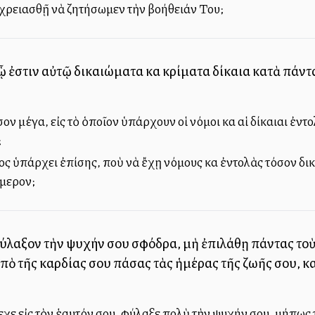
ὰ χρειασθῇ νὰ ζητήσωμεν τὴν βοήθειάν Του;
 ᾧ ἐστιν αὐτῷ δικαιώματα καὶ κρίματα δίκαια κατὰ πάν
όσον μέγα, εἰς τὸ ὁποῖον ὑπάρχουν οἱ νόμοι καὶ αἱ δίκαιαι ἐν
;
θνος ὑπάρχει ἐπίσης, ποὺ νὰ ἔχῃ νόμους καὶ ἐντολὰς τόσον δι
ήμερον;
ύλαξον τὴν ψυχήν σου σφόδρα, μὴ ἐπιλάθῃ πάντας τοὺ
ὸ τῆς καρδίας σου πάσας τὰς ἡμέρας τῆς ζωῆς σου, καὶ
χε εἰς τὸν ἑαυτόν σου, φύλαξε πολὺ τὴν ψυχήν σου, μήπως 