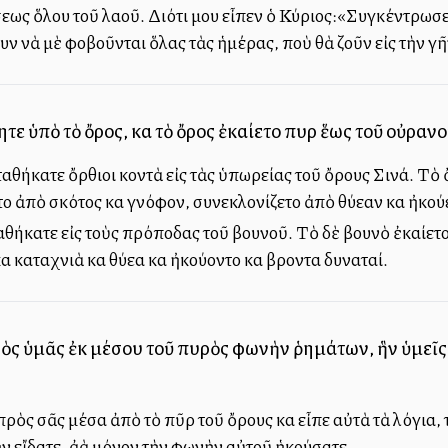
ως ὅλου τοῦ λαοῦ. Διότι μου εἶπεν ὁ Κύριος:«Συγκέντρωσε 
υν νὰ μὲ φοβοῦνται ὅλας τὰς ἡμέρας, ποὺ θὰ ζοῦν εἰς τὴν γῆν,
ητε ὑπὸ τὸ ὄρος, καὶ τὸ ὄρος ἐκαίετο πυρὶ ἕως τοῦ οὐραν
ταθήκατε ὄρθιοι κοντὰ εἰς τὰς ὑπωρείας τοῦ ὄρους Σινά. Τὸ
 ἀπὸ σκότος καὶ γνόφον, συνεκλονίζετο ἀπὸ θύελλαν καὶ ἠκο
ταθήκατε εἰς τοὺς πρόποδας τοῦ βουνοῦ. Τὸ δὲ βουνὸ ἐκαίετ
 καταχνιὰ καὶ θύελλα καὶ ἠκούοντο καὶ βρονταὶ δυναταί.
ὸς ὑμᾶς ἐκ μέσου τοῦ πυρὸς φωνὴν ῥημάτων, ἣν ὑμεῖς ἠκ
ρὸς σᾶς μέσα ἀπὸ τὸ πῦρ τοῦ ὄρους καὶ εἶπε αὐτὰ τὰ λόγια, 
 εἴδατε, ἀλλὰ μόνον τὴν φωνὴν αὐτοῦ ἡκούσατε.