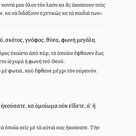
κοντά μου ὅλον τὸν λαὸν καὶ ἂς ἀκούσουν τοὺς
 καὶ νὰ διδάξουν σχετικῶς καὶ τὰ παιδιά των».
οῦ, σκότος, γνόφος, θύελλα, φωνὴ μεγάλη.
 ὄρος ἐκαίετο ἀπὸ πῦρ, τὸ ὁποῖον ἔφθανεν ἕως
ύετο ἰσχυρὰ ἡ φωνὴ τοῦ Θεοῦ.
ο μὲ φωτιά, ποὺ ἔφθανε μέχρι τὸν οὐρανόν.
ούσατε, καὶ ὁμοίωμα οὐκ εἴδετε, ἀλλ’ ἢ
τὰ ὁποῖα σεῖς μὲ τὰ αὐτιά σας ἠκούσατε. Τὴν