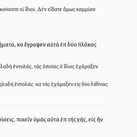
ούσατε οἱ ἴδιοι. Δὲν εἴδατε ὅμως καμμίαν
ῥήματα, καὶ ἔγραψεν αὐτὰ ἐπὶ δύο πλάκας
ηλαδὴ ἐντολάς, τὰς ὁποίας ὁ ἴδιος ἐχάραξεν
λαδὴ ἐντολάς· καὶ τὰς ἐχάραξεν εἰς δύο λιθίνας
σεις, ποιεῖν ὑμᾶς αὐτὰ ἐπὶ τῆς γῆς, εἰς ἣν