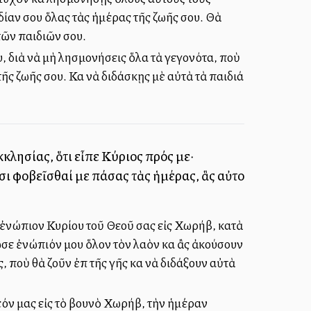
δίαν σου ὅλας τὰς ἡμέρας τῆς ζωῆς σου. Θὰ
 τῶν παιδιῶν σου.
, διὰ νὰ μὴ λησμονήσεις ὅλα τὰ γεγονότα, ποὺ
τῆς ζωῆς σου. Καὶ νὰ διδάσκῃς μὲ αὐτὰ τὰ παιδιά
λησίας, ὅτι εἶπε Κύριος πρός με·
ι φοβεῖσθαί με πάσας τὰς ἡμέρας, ἃς αὐτοὶ
 ἐνώπιον Κυρίου τοῦ Θεοῦ σας εἰς Χωρήβ, κατὰ
ωσε ἐνώπιόν μου ὅλον τὸν λαὸν καὶ ἂς ἀκούσουν
 ποὺ θὰ ζοῦν ἐπὶ τῆς γῆς καὶ νὰ διδάξουν αὐτὰ
εόν μας εἰς τὸ βουνὸ Χωρήβ, τὴν ἡμέραν