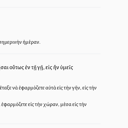
ν σημερινὴν ἡμέραν.
σαι οὕτως ἐν τῇ γῇ, εἰς ἣν ὑμεῖς
έταξε νὰ ἐφαρμόζετε αὐτὰ εἰς τὴν γῆν, εἰς τὴν
ὰ ἐφαρμόζετε εἰς τὴν χώραν, μέσα εἰς τὴν