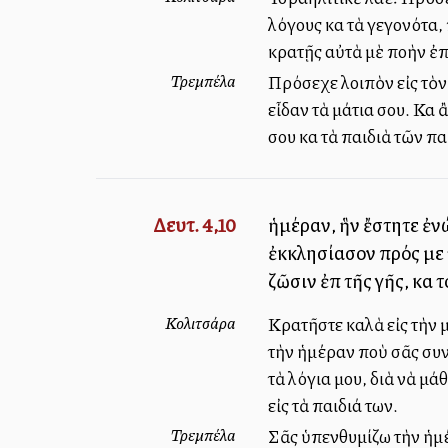
λόγους καὶ τὰ γεγονότα
κρατῇς αὐτὰ μὲ πολλὴν ἐπ
Τρεμπέλα
Πρόσεχε λοιπὸν εἰς τὸν
εἶδαν τὰ μάτια σου. Καὶ
σου καὶ τὰ παιδιὰ τῶν π
Δευτ. 4,10
ἡμέραν, ἣν ἔστητε ἐν
ἐκκλησίασον πρός με 
ζῶσιν ἐπὶ τῆς γῆς, καὶ
Κολιτσάρα
Κρατῆστε καλὰ εἰς τὴν 
τὴν ἡμέραν ποὺ σᾶς συν
τὰ λόγια μου, διὰ νὰ μά
εἰς τὰ παιδιά των.
Τρεμπέλα
Σᾶς ὑπενθυμίζω τὴν ἡμέ