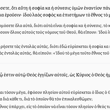
ήσετε, ὅτι αὕτη ἡ σοφία καὶ ἡ σύνεσις ὑμῶν ἐναντίον 
αὶ ἐροῦσιν· ἰδοὺ λαὸς σοφὸς καὶ ἐπιστήμων τὸ ἔθνος τὸ 
μόσετε ὅλα αὐτά, διότι αὐτὰ εἶναι ἡ σοφία καὶ ἡ σύνεσις, τ
σουν ὅλους αὐτοὺς τοὺς νόμους τοῦ Θεοῦ, θὰ εἴπουν: Ἰδοὺ λα
τηρήσετε τὰς ἐντολὰς αὐτάς, διότι ἐδῶ εὑρίσκεται ἡ σοφία κα
ς ἐντολὰς αὐτάς, θὰ εἰποῦν: «Ἰδοὺ τὸ μέγα τοῦτο ἔθνος τοῦ
 ᾧ ἐστιν αὐτῷ Θεὸς ἐγγίζων αὐτοῖς, ὡς Κύριος ὁ Θεὸς ἡ
εἶναι τόσον μέγα, ἐφόσον πλησίον αὐτοῦ εὑρίσκεται ὁ ἴδιος ὁ
αὶ διὰ κάθε τι, διὰ τὸ ὁποῖον θὰ τὸν ἐπικαλεσθῶμεν;
ἔθνος ὑπάρχει, εἰς τὸ ὁποῖον νὰ εἶναι τόσον πλησίον ὁ θεός τ