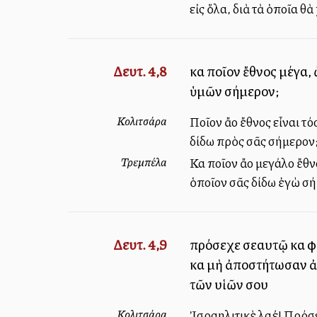
εἰς ὅλα, διὰ τὰ ὁποῖα θ
Δευτ. 4,8
καὶ ποῖον ἔθνος μέγα,
ὑμῶν σήμερον;
Κολιτσάρα
Ποῖον ἄλλο ἔθνος εἶναι τ
δίδω πρὸς σᾶς σήμερον
Τρεμπέλα
Καὶ ποῖον ἄλλο μεγάλο ἔ
ὁποῖον σᾶς δίδω ἐγὼ σ
Δευτ. 4,9
πρόσεχε σεαυτῷ καὶ φ
καὶ μὴ ἀποστήτωσαν ἀπ
τῶν υἱῶν σου
Κολιτσάρα
Ἰσραηλιτικὲ λαέ! Πρόσε