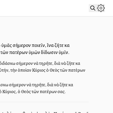
ὑμᾶς σήμερον ποιεῖν, ἵνα ζῆτε καὶ
ς τῶν πατέρων ὑμῶν δίδωσιν ὑμῖν.
διδάσκω σήμερον νὰ τηρῆτε, διὰ νὰ ζῆτε καὶ
αὐτήν, τὴν ὁποίαν Κύριος ὁ Θεὸς τῶν πατέρων
σκω σήμερον νὰ τηρῆτε, διὰ νὰ ζῆτε καὶ
ὁ Κύριος, ὁ Θεὸς τῶν πατέρων σας.