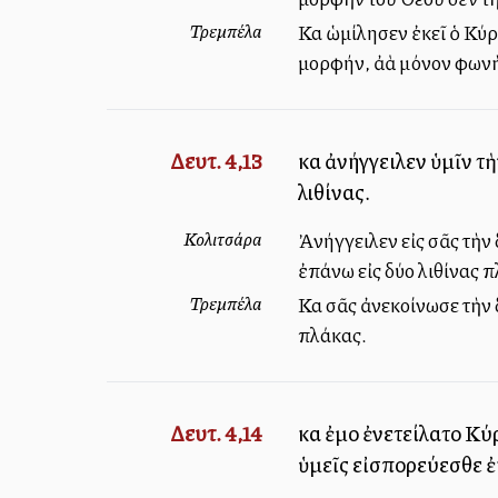
Τρεμπέλα
Καὶ ὡμίλησεν ἐκεῖ ὁ Κύ
μορφήν, ἀλλὰ μόνον φων
Δευτ. 4,13
καὶ ἀνήγγειλεν ὑμῖν τ
λιθίνας.
Κολιτσάρα
Ἀνήγγειλεν εἰς σᾶς τὴν 
ἐπάνω εἰς δύο λιθίνας 
Τρεμπέλα
Καὶ σᾶς ἀνεκοίνωσε τὴν 
πλάκας.
Δευτ. 4,14
καὶ ἐμοὶ ἐνετείλατο Κύ
ὑμεῖς εἰσπορεύεσθε ἐ