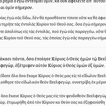
 ῥῆμα ὃ ἐγὼ ἐντέλλομαι ὑμῖν, καὶ οὐκ ἀφελεῖτε ἀπ’ αὐτ
μαι ὑμῖν σήμερον.
οίας ἐγὼ σᾶς δίδω, δὲν θὰ προσθέσετε τίποτε οὔτε καὶ θὰ ἀφ
τηρῆτε τὰς ἐντολὰς Κυρίου τοῦ Θεοῦ σας, ὅσα ἐγὼ σήμερο
τε ἀπολύτως εἰς τὰς ἐντολάς, ποὺ ἐγὼ σᾶς παραγγέλλω, οὔτε
ς Κυρίου τοῦ Θεοῦ σας, τὰς ὁποίας ἐγὼ σᾶς παραγγέλλω σήμ
άκασι πάντα, ὅσα ἐποίησε Κύριος ὁ Θεὸς ἡμῶν τῷ Βεε
φεγώρ, ἐξέτριψεν αὐτὸν Κύριος ὁ Θεὸς ὑμῶν ἐξ ὑμῶν.
α εἴδατε ὅλα ὅσα ἔκαμε Κύριος ὁ Θεός μας εἰς τὸ εἴδωλον Βε
ολούθησε τὸν εἰδωλικὸν θεὸν Βεελφεγώρ, συνετρίβη ἐκ μέρο
, ὅσα ἔκανε Κύριος ὁ Θεὸς μας εἰς τὸν ψευδοθεὸν Βεελφεγώρ
ρ, ἐτιμωρήθη ἀπὸ τὸν Κύριον καὶ Θεόν σας καὶ ἐξηφανίσθη