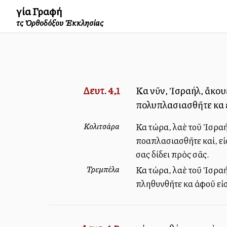
Ἁγία Γραφή
τῆς Ὀρθοδόξου Ἐκκλησίας
Δευτ. 4,1
Καὶ νῦν, Ἰσραήλ, ἄκου
πολυπλασιασθῆτε καὶ 
Κολιτσάρα
Καὶ τώρα, λαὲ τοῦ Ἰσραή
πολλαπλασιασθῆτε καί, 
σας δίδει πρὸς σᾶς.
Τρεμπέλα
Καὶ τώρα, λαὲ τοῦ Ἰσραή
πληθυνθῆτε καὶ ἀφοῦ εἰ