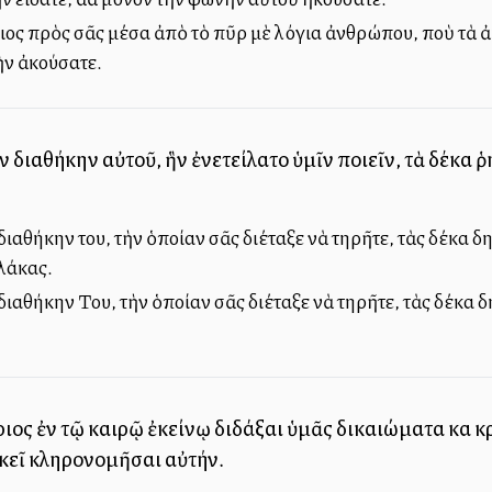
ριος πρὸς σᾶς μέσα ἀπὸ τὸ πῦρ μὲ λόγια ἀνθρώπου, ποὺ τὰ ἀκ
ὴν ἀκούσατε.
ὴν διαθήκην αὐτοῦ, ἣν ἐνετείλατο ὑμῖν ποιεῖν, τὰ δέκα 
διαθήκην του, τὴν ὁποίαν σᾶς διέταξε νὰ τηρῆτε, τὰς δέκα δ
πλάκας.
διαθήκην Του, τὴν ὁποίαν σᾶς διέταξε νὰ τηρῆτε, τὰς δέκα δη
ριος ἐν τῷ καιρῷ ἐκείνῳ διδάξαι ὑμᾶς δικαιώματα καὶ κρί
κεῖ κληρονομῆσαι αὐτήν.