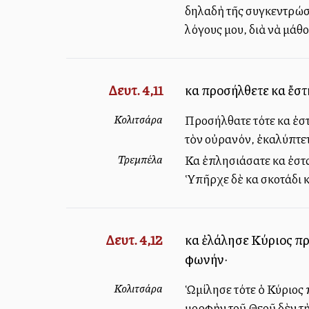
δηλαδὴ τῆς συγκεντρώσε
λόγους μου, διὰ νὰ μάθο
Δευτ. 4,11
καὶ προσήλθετε καὶ ἔστ
Κολιτσάρα
Προσήλθατε τότε καὶ ἐσ
τὸν οὐρανόν, ἐκαλύπτετο
Τρεμπέλα
Καὶ ἐπλησιάσατε καὶ ἐσ
Ὑπῆρχε δὲ καὶ σκοτάδι καὶ
Δευτ. 4,12
καὶ ἐλάλησε Κύριος πρ
φωνήν·
Κολιτσάρα
Ὡμίλησε τότε ὁ Κύριος π
μορφὴν τοῦ Θεοῦ δὲν τὴν