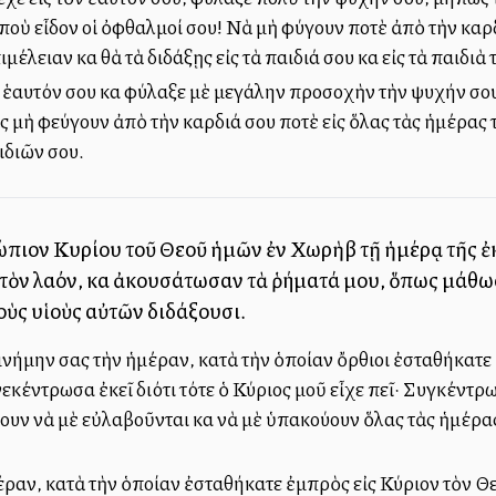
, ποὺ εἶδον οἱ ὀφθαλμοί σου! Νὰ μὴ φύγουν ποτὲ ἀπὸ τὴν καρ
ιμέλειαν καὶ θὰ τὰ διδάξῃς εἰς τὰ παιδιά σου καὶ εἰς τὰ παιδιὰ
 ἑαυτόν σου καὶ φύλαξε μὲ μεγάλην προσοχὴν τὴν ψυχήν σου
 ἂς μὴ φεύγουν ἀπὸ τὴν καρδιά σου ποτὲ εἰς ὅλας τὰς ἡμέρας 
αιδιῶν σου.
ώπιον Κυρίου τοῦ Θεοῦ ἡμῶν ἐν Χωρὴβ τῇ ἡμέρᾳ τῆς ἐκκ
τὸν λαόν, καὶ ἀκουσάτωσαν τὰ ῥήματά μου, ὅπως μάθωσ
 τοὺς υἱοὺς αὐτῶν διδάξουσι.
μνήμην σας τὴν ἡμέραν, κατὰ τὴν ὁποίαν ὄρθιοι ἐσταθήκατε
εκέντρωσα ἐκεῖ διότι τότε ὁ Κύριος μοῦ εἶχε πεῖ· Συγκέντρ
θουν νὰ μὲ εὐλαβοῦνται καὶ νὰ μὲ ὑπακούουν ὅλας τὰς ἡμέρας,
ραν, κατὰ τὴν ὁποίαν ἐσταθήκατε ἐμπρὸς εἰς Κύριον τὸν Θ