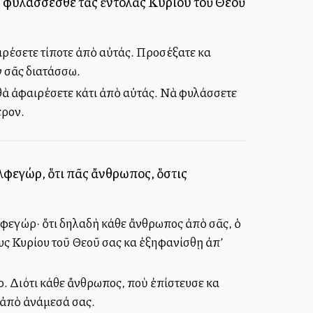
οῦ· φυλάσσεσθε τὰς ἐντολὰς Κυρίου τοῦ Θεοῦ
αιρέσετε τίποτε ἀπὸ αὐτάς. Προσέξατε καὶ
ν σᾶς διατάσσω.
 θὰ ἀφαιρέσετε κάτι ἀπὸ αὐτάς. Νὰ φυλάσσετε
ερον.
λφεγώρ, ὅτι πᾶς ἄνθρωπος, ὅστις
ελφεγώρ· ὅτι δηλαδὴ κάθε ἄνθρωπος ἀπὸ σᾶς, ὁ
υς Κυρίου τοῦ Θεοῦ σας καὶ ἐξηφανίσθῃ ἀπ’
. Διότι κάθε ἄνθρωπος, ποὺ ἐπίστευσε καὶ
 ἀπὸ ἀνάμεσά σας.