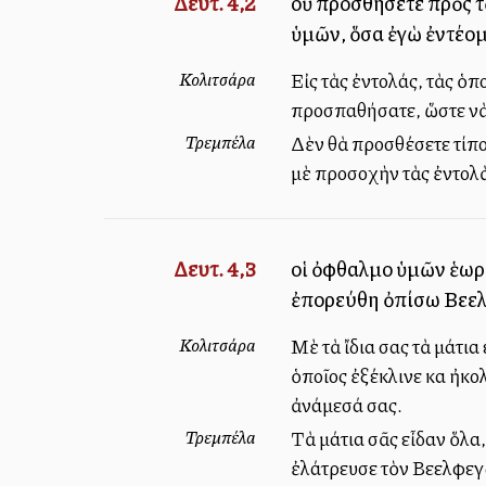
Δευτ. 4,2
οὐ προσθήσετε πρὸς τὸ
ὑμῶν, ὅσα ἐγὼ ἐντέλλο
Κολιτσάρα
Εἰς τὰς ἐντολάς, τὰς ὁπ
προσπαθήσατε, ὥστε νὰ 
Τρεμπέλα
Δὲν θὰ προσθέσετε τίπο
μὲ προσοχὴν τὰς ἐντολὰ
Δευτ. 4,3
οἱ ὀφθαλμοὶ ὑμῶν ἑωρ
ἐπορεύθη ὀπίσω Βεελ
Κολιτσάρα
Μὲ τὰ ἴδια σας τὰ μάτι
ὁποῖος ἐξέκλινε καὶ ἠκ
ἀνάμεσά σας.
Τρεμπέλα
Τὰ μάτια σᾶς εἶδαν ὅλα
ἐλάτρευσε τὸν Βεελφεγώ