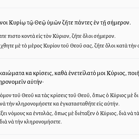
ενοι Κυρίῳ τῷ Θεῷ ὑμῶν ζῆτε πάντες ἐν τῇ σήμερον.
νατε πιστοὶ κοντὰ εἰς τὸν Κύριον, ζῆτε ὅλοι σήμερον.
άχθητε μὲ τὸ μέρος Κυρίου τοῦ Θεοῦ σας, ζῆτε ὅλοι κατὰ τὴ
ικαιώματα καὶ κρίσεις, καθὰ ἐνετείλατό μοι Κύριος, ποιῆ
ηρονομεῖν αὐτήν·
όμον τοῦ Θεοῦ καὶ τὰς κρίσεις τοῦ Θεοῦ, ὅπως ὁ Κύριος μὲ δι
 νὰ τὴν κληρονομήσετε καὶ ἐγκατασταθῆτε εἰς αὐτήν.
ει νόμους καὶ ἐντολάς, ὅπως μὲ διέταξεν ὁ Κύριος, διὰ νὰ τ
διὰ νὰ τὴν κληρονομήσετε.