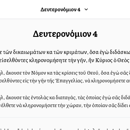
Δευτερονόμιον
4
Δευτερονόμιον
4
ε τῶν δικαιωμάτων καὶ τῶν κριμάτων, ὅσα ἐγὼ διδάσκω 
εἰσελθόντες κληρονομήσητε τὴν γῆν, ἣν Κύριος ὁ Θεὸ
λ, ἄκουσε τὸν Νόμον καὶ τὰς κρίσεις τοῦ Θεοῦ, ὅσα ἐγὼ σᾶς 
εἰσελθόντες εἰς τὴν γῆν τῆς Ἐπαγγελίας, νὰ κληρονομήσετε 
λ, ἄκουσε τὰς ἐντολὰς καὶ διαταγάς, τὰς ὁποίας ἐγὼ σᾶς διδά
σέλθετε νὰ κληρονομήσετε τὴν χώραν, τὴν ὁποίαν σᾶς δίδει 