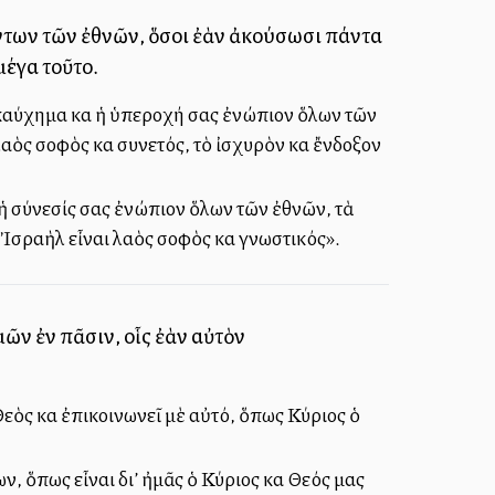
πάντων τῶν ἐθνῶν, ὅσοι ἐὰν ἀκούσωσι πάντα
μέγα τοῦτο.
ὸ καύχημα καὶ ἡ ὑπεροχή σας ἐνώπιον ὅλων τῶν
ὸς σοφὸς καὶ συνετός, τὸ ἰσχυρὸν καὶ ἔνδοξον
ὶ ἡ σύνεσίς σας ἐνώπιον ὅλων τῶν ἐθνῶν, τὰ
 Ἰσραὴλ εἶναι λαὸς σοφὸς καὶ γνωστικός».
μῶν ἐν πᾶσιν, οἷς ἐὰν αὐτὸν
 Θεὸς καὶ ἐπικοινωνεῖ μὲ αὐτό, ὅπως Κύριος ὁ
ων, ὅπως εἶναι δι’ ἠμᾶς ὁ Κύριος καὶ Θεός μας