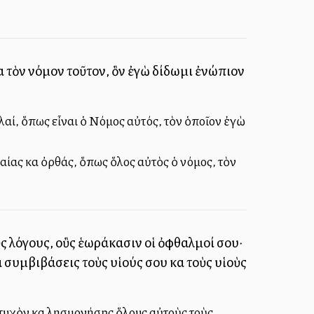
τα τὸν νόμον τοῦτον, ὃν ἐγὼ δίδωμι ἐνώπιον
τολαί, ὅπως εἶναι ὁ Νόμος αὐτός, τὸν ὁποῖον ἐγὼ
καίας καὶ ὀρθάς, ὅπως ὅλος αὐτὸς ὁ νόμος, τὸν
ς λόγους, οὓς ἑωράκασιν οἱ ὀφθαλμοί σου·
 συμβιβάσεις τοὺς υἱούς σου καὶ τοὺς υἱοὺς
τυχὸν καὶ λησμονήσῃς ὅλους αὐτοὺς τοὺς