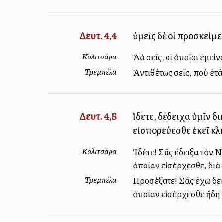
Δευτ. 4,4
ὑμεῖς δὲ οἱ προσκείμ
Κολιτσάρα
Ἀλλὰ σεῖς, οἱ ὁποῖοι ἐμεί
Τρεμπέλα
Ἀντιθέτως σεῖς, ποὺ ἐτ
Δευτ. 4,5
ἴδετε, δέδειχα ὑμῖν δ
εἰσπορεύεσθε ἐκεῖ κλ
Κολιτσάρα
Ἰδέτε! Σᾶς ἔδειξα τὸν Ν
ὁποίαν εἰσέρχεσθε, διὰ
Τρεμπέλα
Προσέξατε! Σᾶς ἔχω δείξ
ὁποίαν εἰσέρχεσθε ἤδη 