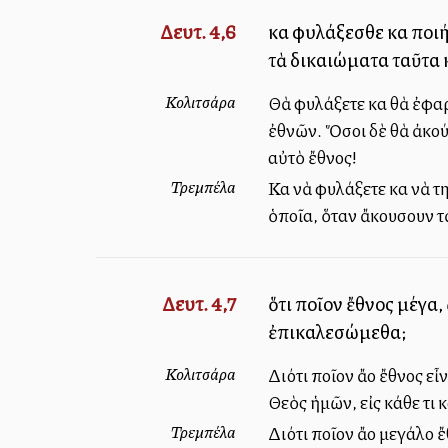
Δευτ. 4,6
καὶ φυλάξεσθε καὶ ποι
τὰ δικαιώματα ταῦτα κ
Κολιτσάρα
Θὰ φυλάξετε καὶ θὰ ἐφαρ
ἐθνῶν. Ὅσοι δὲ θὰ ἀκού
αὐτὸ ἔθνος!
Τρεμπέλα
Καὶ νὰ φυλάξετε καὶ νὰ 
ὁποῖα, ὅταν ἄκουσουν τὰ
Δευτ. 4,7
ὅτι ποῖον ἔθνος μέγα,
ἐπικαλεσώμεθα;
Κολιτσάρα
Διότι ποῖον ἄλλο ἔθνος 
Θεὸς ἡμῶν, εἰς κάθε τι κ
Τρεμπέλα
Διότι ποῖον ἄλλο μεγάλο 