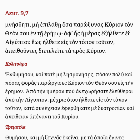
Δευτ. 9,7
μνήσθητι, μὴ ἐπιλάθῃ ὅσα παρώξυνας Κύριον τὸν
Θεόν σου ἐν τῇ ἐρήμῳ· ἀφ’ ἧς ἡμέρας ἐξήλθετε ἐξ
Αἰγύπτου ἕως ἤλθετε εἰς τὸν τόπον τοῦτον,
ἀπειθοῦντες διετελεῖτε τὰ πρὸς Κύριον.
Κολιτσάρα
Ἐνθυμήσου, καὶ ποτὲ μὴ λησμονήσῃς, πόσον πολὺ καὶ
πόσας φορὰς παρώργισες Κύριον τὸν Θεόν σου εἰς τὴν
ἔρημον. Ἀπὸ τὴν ἡμέραν ποὺ ἀνεχωρήσατε ἐλεύθεροι
ἀπὸ τὴν Αἴγυπτον, μέχρις ὅτου ἤλθατε εἰς τὸν τόπον
τοῦτον, κατὰ συνέχειαν ἐφερθήκατε μὲ δυστροπίαν καὶ
ἀπείθειαν ἀπέναντι τοῦ Κυρίου.
Τρεμπέλα
Θυμήσου, καὶ μὴ ξεχνᾷς ἐκεῖνα, μὲ τὰ ὁποῖα ἔγινες