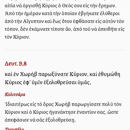
αἰτία νὰ ὀργισθῇ Κύριος ὁ Θεός σου εἰς τὴν ἔρημον.
Ἀπὸ τὴν ἡμέραν κατὰ τὴν ὁποίαν ἐβγήκατε ἐλύθεροι
ἀπὸ τὴν Αἴγυπτον καὶ ἕως ὅτου ἐφθάσατε εἰς αὐτὸν τὸν
τόπον, δὲν ἐκάμνατε τίποτε ἄλλο, ἀπὸ τοῦ νὰ ἀπειθῆτε εἰς
τὸν Κύριον.
Δευτ. 9,8
καὶ ἐν Χωρὴβ παρωξύνατε Κύριον, καὶ ἐθυμώθη
Κύριος ἐφ’ ὑμῖν ἐξολοθρεῦσαι ὑμᾶς,
Κολιτσάρα
Ἰδιαιτέρως εἰς τὸ ὄρος Χωρὴβ παρωργίσατε πολὺ τὸν
Κύριον καὶ ὁ Κύριος ἠγανάκτησε ἐναντίον σας, ὥστε
ἀπεφάσισε νὰ σᾶς ἐξολοθρεύσῃ,
Τρεμπέλα