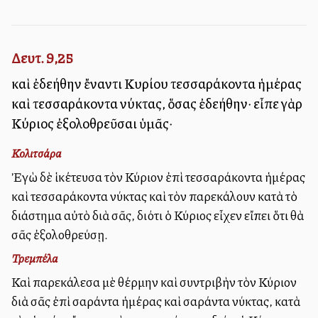
Δευτ. 9,25
καὶ ἐδεήθην ἔναντι Κυρίου τεσσαράκοντα ἡμέρας
καὶ τεσσαράκοντα νύκτας, ὅσας ἐδεήθην· εἶπε γὰρ
Κύριος ἐξολοθρεῦσαι ὑμᾶς·
Κολιτσάρα
Ἐγὼ δὲ ἱκέτευσα τὸν Κύριον ἐπὶ τεσσαράκοντα ἡμέρας
καὶ τεσσαράκοντα νύκτας καὶ τὸν παρεκάλουν κατὰ τὸ
διάστημα αὐτὸ διὰ σᾶς, διότι ὁ Κύριος εἶχεν εἴπει ὅτι θὰ
σᾶς ἐξολοθρεύσῃ.
Τρεμπέλα
Καὶ παρεκάλεσα μὲ θέρμην καὶ συντριβὴν τὸν Κύριον
διὰ σᾶς ἐπὶ σαράντα ἡμέρας καὶ σαράντα νύκτας, κατὰ