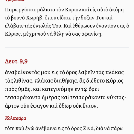
Παρωργίσατε μάλιστα τὸν Κύριον καὶ εἰς αὐτὸ ἀκόμη
τὸ βουνὸ Χωρήβ, ὅπου εἴδατε τὴν δόξαν Του καὶ
ἐλάβατε τὰς ἐντολάς Του. Καὶ ἐθύμωσεν ἐναντίον σας ὁ
Κύριος, μέχρι ποὺ νὰ θέλῃ νὰ σᾶς ἀφανίσῃ.
Δευτ. 9,9
ἀναβαίνοντός μου εἰς τὸ ὄρος λαβεῖν τὰς πλάκας
τὰς λιθίνας, πλάκας διαθήκης, ἃς διέθετο Κύριος
πρὸς ὑμᾶς. καὶ κατεγινόμην ἐν τῷ ὄρει
τεσσαράκοντα ἡμέρας καὶ τεσσαράκοντα νύκτας·
ἄρτον οὐκ ἔφαγον καὶ ὕδωρ οὐκ ἔπιον.
Κολιτσάρα
τότε ποὺ ἐγὼ ἀνέβαινα εἰς τὸ ὄρος Σινά, διὰ νὰ πάρω