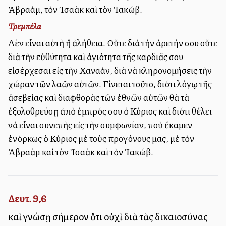
Ἁβραάμ, τὸν Ἰσαὰκ καὶ τὸν Ἰακώβ.
Τρεμπέλα
Δὲν εἶναι αὐτὴ ἢ ἀλήθεια. Οὔτε διὰ τὴν ἀρετήν σου οὔτε
διὰ τὴν εὐθύτητα καὶ ἁγιότητα τῆς καρδιᾶς σου
εἰσέρχεσαι εἰς τὴν Χαναάν, διὰ νὰ κληρονομήσεις τὴν
χώραν τῶν λαῶν αὐτῶν. Γίνεται τοῦτο, διότι λόγῳ τῆς
ἀσεβείας καὶ διαφθορὰς τῶν ἐθνῶν αὐτῶν θὰ τὰ
ἐξολοθρεύσῃ ἀπὸ ἐμπρός σου ὁ Κύριος καὶ διότι θέλει
νὰ εἶναι συνεπὴς εἰς τὴν συμφωνίαν, ποὺ ἔκαμεν
ἐνόρκως ὁ Κύριος μὲ τοὺς προγόνους μας, μὲ τὸν
Ἀβραὰμ καὶ τὸν Ἰσαὰκ καὶ τὸν Ἰακώβ.
Δευτ. 9,6
καὶ γνώσῃ σήμερον ὅτι οὐχὶ διὰ τὰς δικαιοσύνας