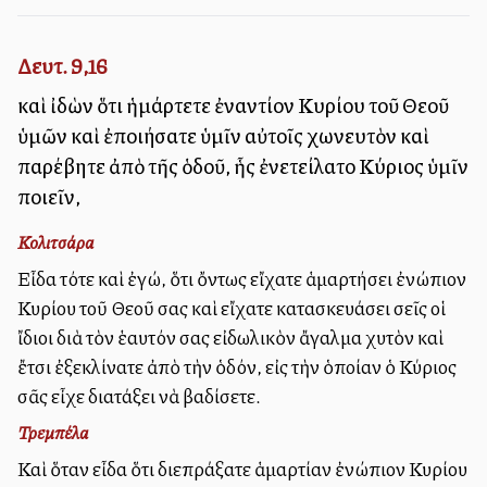
Δευτ. 9,16
καὶ ἰδὼν ὅτι ἡμάρτετε ἐναντίον Κυρίου τοῦ Θεοῦ
ὑμῶν καὶ ἐποιήσατε ὑμῖν αὐτοῖς χωνευτὸν καὶ
παρέβητε ἀπὸ τῆς ὁδοῦ, ἧς ἐνετείλατο Κύριος ὑμῖν
ποιεῖν,
Κολιτσάρα
Εἶδα τότε καὶ ἐγώ, ὅτι ὄντως εἴχατε ἁμαρτήσει ἐνώπιον
Κυρίου τοῦ Θεοῦ σας καὶ εἴχατε κατασκευάσει σεῖς οἱ
ἴδιοι διὰ τὸν ἑαυτόν σας εἰδωλικὸν ἄγαλμα χυτὸν καὶ
ἔτσι ἐξεκλίνατε ἀπὸ τὴν ὁδόν, εἰς τὴν ὁποίαν ὁ Κύριος
σᾶς εἶχε διατάξει νὰ βαδίσετε.
Τρεμπέλα
Καὶ ὅταν εἶδα ὅτι διεπράξατε ἁμαρτίαν ἐνώπιον Κυρίου