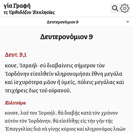
Ἁγία Γραφή
τῆς Ὀρθοδόξου Ἐκκλησίας
Δευτερονόμιον
9
Δευτερονόμιον
9
Δευτ. 9,1
Ἄκουε, Ἰσραήλ· σὺ διαβαίνεις σήμερον τὸν
Ἰορδάνην εἰσελθεῖν κληρονομῆσαι ἔθνη μεγάλα
καὶ ἰσχυρότερα μᾶλλον ἢ ὑμεῖς, πόλεις μεγάλας καὶ
τειχήρεις ἕως τοῦ οὐρανοῦ,
Κολιτσάρα
Ἄκουσε, λαέ του Ἰσραήλ, θὰ διαβῇς κατὰ τὸν χρόνον
αὐτὸν τὸν Ἰορδάνην, θὰ εἰσέλθῃς εἰς τὴν γῆν τῆς
Ἐπαγγελίας διὰ νὰ γίνῃς κύριος καὶ κληρονόμος λαῶν