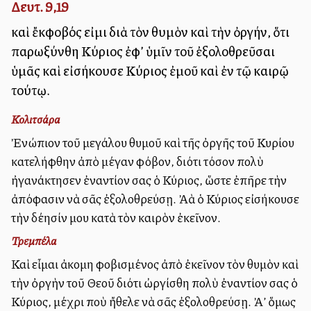
Δευτ. 9,19
καὶ ἔκφοβός εἰμι διὰ τὸν θυμὸν καὶ τὴν ὀργήν, ὅτι
παρωξύνθη Κύριος ἐφ’ ὑμῖν τοῦ ἐξολοθρεῦσαι
ὑμᾶς καὶ εἰσήκουσε Κύριος ἐμοῦ καὶ ἐν τῷ καιρῷ
τούτῳ.
Κολιτσάρα
Ἐνώπιον τοῦ μεγάλου θυμοῦ καὶ τῆς ὀργῆς τοῦ Κυρίου
κατελήφθην ἀπὸ μέγαν φόβον, διότι τόσον πολὺ
ἠγανάκτησεν ἐναντίον σας ὁ Κύριος, ὥστε ἐπῆρε τὴν
ἀπόφασιν νὰ σᾶς ἐξολοθρεύσῃ. Ἀλλὰ ὁ Κύριος εἰσήκουσε
τὴν δέησίν μου κατὰ τὸν καιρὸν ἐκεῖνον.
Τρεμπέλα
Καὶ εἶμαι ἀκομη φοβισμένος ἀπὸ ἐκεῖνον τὸν θυμὸν καὶ
τὴν ὀργὴν τοῦ Θεοῦ διότι ὠργίσθη πολὺ ἐναντίον σας ὁ
Κύριος, μέχρι ποὺ ἤθελε νὰ σᾶς ἐξολοθρεύσῃ. Ἀλλ’ ὅμως