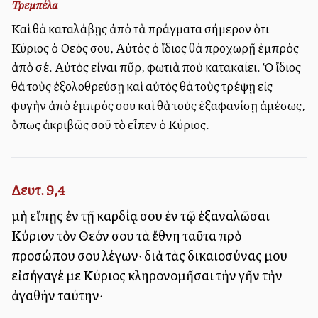
Τρεμπέλα
Καὶ θὰ καταλάβῃς ἀπὸ τὰ πράγματα σήμερον ὅτι
Κύριος ὁ Θεός σου, Αὐτὸς ὁ ἴδιος θὰ προχωρῇ ἐμπρὸς
ἀπὸ σέ. Αὐτὸς εἶναι πῦρ, φωτιὰ ποὺ κατακαίει. Ὁ ἴδιος
θὰ τοὺς ἐξολοθρεύσῃ καὶ αὐτὸς θὰ τοὺς τρέψῃ εἰς
φυγὴν ἀπὸ ἐμπρός σου καὶ θὰ τοὺς ἑξαφανίσῃ ἀμέσως,
ὅπως ἀκριβῶς σοῦ τὸ εἶπεν ὁ Κύριος.
Δευτ. 9,4
μὴ εἴπῃς ἐν τῇ καρδίᾳ σου ἐν τῷ ἐξαναλῶσαι
Κύριον τὸν Θεόν σου τὰ ἔθνη ταῦτα πρὸ
προσώπου σου λέγων· διὰ τὰς δικαιοσύνας μου
εἰσήγαγέ με Κύριος κληρονομῆσαι τὴν γῆν τὴν
ἀγαθὴν ταύτην·