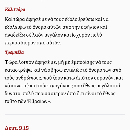
Κολιτσάρα
Καὶ τώρα ἄφησέ με νὰ τοὺς ἐξολοθρεύσω καὶ νὰ
ἐξαλείψω τὸ ὄνομα αὐτῶν ἀπὸ τὴν ὑφήλιον καὶ
ἀναδείξω σὲ λαὸν μεγάλον καὶ ἰσχυρὸν πολὺ
περισσότερον ἀπὸ αὐτόν.
Τρεμπέλα
Τώρα λοιπὸν ἄφησέ με, μὴ μὲ ἐμποδίσῃς νὰ τοὺς
καταστρέψω καὶ νὰ σβήσω ἐντελῶς τὸ ὄνομά των ἀπὸ
τοὺς ἀνθρώπους, ποὺ ζοῦν κάτω ἀπὸ τὸν οὐρανόν, καὶ
νὰ κάνω σὲ καὶ τοὺς ἀπογόνους σου ἔθνος μεγάλο καὶ
δυνατό, πολὺ περισσότερον ἀπὸ ὅ,τι εἶναι τὸ ἔθνος
τοῦτο τῶν Ἑβραίων».
Δευτ. 9,15