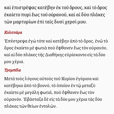
καὶ ἐπιστρέψας κατέβην ἐκ τοῦ ὄρους, καὶ τὸ ὄρος
ἐκαίετο πυρὶ ἕως τοῦ οὐρανοῦ, καὶ αἱ δύο πλάκες
τῶν μαρτυρίων ἐπὶ ταῖς δυσὶ χερσί μου.
Κολιτσάρα
Ἐπέστρεψα ἐγὼ τότε καὶ κατέβην ἀπὸ τὸ ὄρος, ἐνῶ τὸ
ὄρος ἐκαίετο μὲ φωτιὰ ποὺ ἔφθανεν ἕως τὸν οὐρανόν,
καὶ αἱ δύο πλάκες τῆς Διαθήκης εὑρίσκοντο εἰς τὰ δύο
μου χέρια.
Τρεμπέλα
Μετὰ τοὺς λόγους αὐτοὺς τοῦ Κυρίου ἐγύρισα καὶ
κατέβηκα ἀπὸ τὸ βουνό, τὸ ὁποῖον ἐν τῷ μεταξὺ
ἐκαίετο μὲ μεγάλη φωτιά, ποὺ ἔφθανεν ἕως τὸν
οὐρανόν. Ἐβάσταζα δὲ εἰς τὰ δύο μου χέρια τὰς δύο
πλάκας τῶν θείων ἐντολῶν.