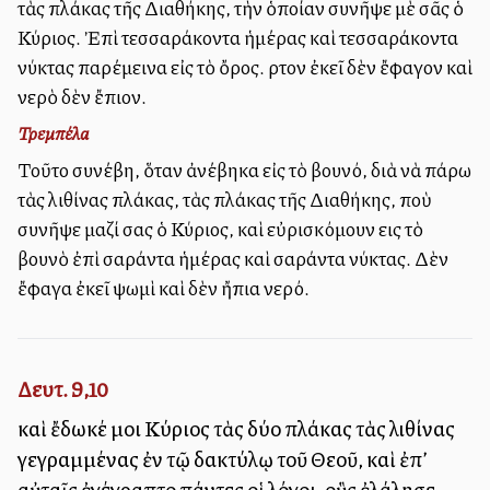
τὰς πλάκας τῆς Διαθήκης, τὴν ὁποίαν συνῆψε μὲ σᾶς ὁ
Κύριος. Ἐπὶ τεσσαράκοντα ἡμέρας καὶ τεσσαράκοντα
νύκτας παρέμεινα εἰς τὸ ὄρος. Ἄρτον ἐκεῖ δὲν ἔφαγον καὶ
νερὸ δὲν ἔπιον.
Τρεμπέλα
Τοῦτο συνέβη, ὅταν ἀνέβηκα εἰς τὸ βουνό, διὰ νὰ πάρω
τὰς λιθίνας πλάκας, τὰς πλάκας τῆς Διαθήκης, ποὺ
συνῆψε μαζί σας ὁ Κύριος, καὶ εὐρισκόμουν εις τὸ
βουνὸ ἐπὶ σαράντα ἡμέρας καὶ σαράντα νύκτας. Δὲν
ἔφαγα ἐκεῖ ψωμὶ καὶ δὲν ἤπια νερό.
Δευτ. 9,10
καὶ ἔδωκέ μοι Κύριος τὰς δύο πλάκας τὰς λιθίνας
γεγραμμένας ἐν τῷ δακτύλῳ τοῦ Θεοῦ, καὶ ἐπ’
αὐταῖς ἐγέγραπτο πάντες οἱ λόγοι, οὓς ἐλάλησε