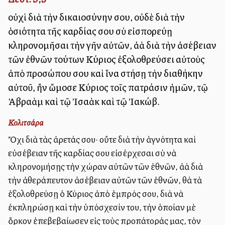
οὐχὶ διὰ τὴν δικαιοσύνην σου, οὐδὲ διὰ τὴν
ὁσιότητα τῆς καρδίας σου σὺ εἰσπορεύῃ
κληρονομῆσαι τὴν γῆν αὐτῶν, ἀλλὰ διὰ τὴν ἀσέβειαν
τῶν ἐθνῶν τούτων Κύριος ἐξολοθρεύσει αὐτοὺς
ἀπὸ προσώπου σου καὶ ἵνα στήσῃ τὴν διαθήκην
αὐτοῦ, ἣν ὤμοσε Κύριος τοῖς πατράσιν ἡμῶν, τῷ
Ἁβραὰμ καὶ τῷ Ἰσαὰκ καὶ τῷ Ἰακώβ.
Κολιτσάρα
Ὄχι διὰ τὰς ἀρετάς σου· οὔτε διὰ τὴν ἁγνότητα καὶ
εὐσέβειαν τῆς καρδίας σου εἰσέρχεσαι σὺ νὰ
κληρονομήσῃς τὴν χώραν αὐτῶν τῶν ἐθνῶν, ἀλλὰ διὰ
τὴν ἀθεράπευτον ἀσέβειαν αὐτῶν τῶν ἐθνῶν, θὰ τὰ
ἐξολοθρεύσῃ ὁ Κύριος ἀπὸ ἐμπρός σου, διὰ νὰ
ἐκπληρώσῃ καὶ τὴν ὑπόσχεσίν του, τὴν ὁποίαν μὲ
ὅρκον ἐπεβεβαίωσεν εἰς τοὺς προπάτοράς μας, τὸν