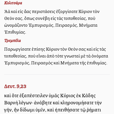
Κολιτσάρα
Ἀλλὰ καὶ εἰς ἄλλας περιστάσεις ἐξοργίσατε Κύριον τὸν
Θεόν σας, ὅπως συνέβη εἰς τὰς τοποθεσίας, ποὺ
ὠνομάζοντο Ἐμπυρισμός, Πειρασμός, Μνήματα
Ἐπιθυμίας.
Τρεμπέλα
Παρωργίσατε ἐπίσης Κύριον τὸν Θεόν σας καὶ εἰς τὰς
τοποθεσίας, ποὺ εἶναι ἀπὸ τότε γνωσταὶ μὲ τὰ ὀνόματα
Ἐμπυρισμός, Πειρασμὸς καὶ Μνήματα τῆς ἐπιθυμίας.
Δευτ. 9,23
καὶ ὅτε ἐξαπέστειλεν ὑμᾶς Κύριος ἐκ Κάδης
Βαρνὴ λέγων· ἀνάβητε καὶ κληρονομήσατε τὴν
γῆν, ἣν δίδωμι ὑμῖν, καὶ ἠπειθήσατε τῷ ῥήματι