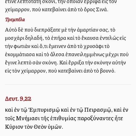
ἔτινε λεπτότατη σκόνι, τὴν ὁποίαν ἔρριψα εἰς τὸν
χείμαρρον, ποὺ κατεβαίνει ἀπὸ τὸ ὄρος Σινά.
Τρεμπέλα
Αὐτὸ δὲ ποὺ διεπράξατε μὲ τὴν ἁμαρτίαν σας, τὸ
μοσχάρι δηλαδή, τὸ ἐπῆρα καὶ τὸ ἔκαυσα ἐντελῶς εἰς
τὴν φωτιὰν καὶ ὅ,τι ἔμεινεν ἀπὸ τὸ χρυσάφι τὸ
ἐκομμάτιασα καὶ τὸ ἄλεσα ἐπανειλημμένως μέχρι ποὺ
ἔγινε λεπτὸ σὰν σκόνη. Καὶ ἔρριξα τὴν σκόνην αὐτὴν
εἰς τὸν χείμαρρον, ποὺ κατεβαίνει ἀπὸ τὸ βουνό.
Δευτ. 9,22
καὶ ἐν τῷ Ἐμπυρισμῷ καὶ ἐν τῷ Πειρασμῷ, καὶ ἐν
τοῖς Μνήμασι τῆς ἐπιθυμίας παροξύναντες ἦτε
Κύριον τὸν Θεὸν ὑμῶν.