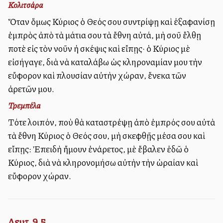
Κολιτσάρα
Ὅταν ὅμως Κύριος ὁ Θεός σου συντρίψῃ καὶ ἐξαφανίσῃ
ἐμπρὸς ἀπὸ τὰ μάτια σου τὰ ἔθνη αὐτά, μὴ σοῦ ἔλθῃ
ποτὲ εἰς τὸν νοῦν ἡ σκέψις καὶ εἴπῃς· ὁ Κύριος μὲ
εἰσήγαγε, διὰ νὰ καταλάβω ὡς κληροναμίαν μου τὴν
εὔφορον καὶ πλουσίαν αὐτὴν χώραν, ἕνεκα τῶν
ἀρετῶν μου.
Τρεμπέλα
Τότε λοιπόν, ποὺ θὰ καταστρέψῃ ἀπὸ ἐμπρός σου αὐτὰ
τὰ ἔθνη Κύριος ὁ Θεός σου, μὴ σκεφθῇς μέσα σου καὶ
εἴπῃς: Ἐπειδὴ ἤμουν ἐνάρετος, μὲ ἔβαλεν ἐδῶ ὁ
Κύριος, διὰ νὰ κληρονομήσω αὐτὴν τὴν ὡραίαν καὶ
εὔφορον χώραν.
Δευτ. 9,5