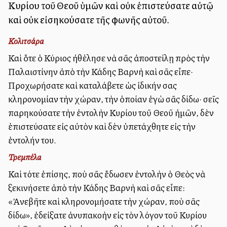
Κυρίου τοῦ Θεοῦ ὑμῶν καὶ οὐκ ἐπιστεύσατε αὐτῷ
καὶ οὐκ εἰσηκούσατε τῆς φωνῆς αὐτοῦ.
Κολιτσάρα
Καὶ ὅτε ὁ Κύριος ἠθέλησε νὰ σᾶς ἀποστείλῃ πρὸς τὴν
Παλαιστίνην ἀπὸ τὴν Κάδης Βαρνὴ καὶ σᾶς εἶπε·
Προχωρήσατε καὶ καταλάβετε ὡς ἰδικήν σας
κληρονομίαν τὴν χώραν, τὴν ὁποίαν ἐγὼ σᾶς δίδω· σεῖς
παρηκούσατε τὴν ἐντολὴν Κυρίου τοῦ Θεοῦ ἡμῶν, δὲν
ἐπιστεύσατε εἰς αὐτὸν καὶ δὲν ὑπετάχθητε εἰς τὴν
ἐντολήν του.
Τρεμπέλα
Καὶ τότε ἐπίσης, ποὺ σᾶς ἔδωσεν ἐντολὴν ὁ Θεὸς νὰ
ξεκινήσετε ἀπὸ τὴν Κάδης Βαρνὴ καὶ σᾶς εἶπε:
«Ἀνεβῆτε καὶ κληρονομήσατε τὴν χώραν, ποὺ σᾶς
δίδω», ἐδείξατε ἀνυπακοὴν εἰς τὸν λόγον τοῦ Κυρίου