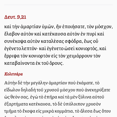
Δευτ. 9,21
καὶ τὴν ἁμαρτίαν ὑμῶν, ἣν ἐποιήσατε, τὸν μόσχον,
ἔλαβον αὐτὸν καὶ κατέκαυσα αὐτὸν ἐν πυρὶ καὶ
συνέκοψα αὐτὸν καταλέσας σφόδρα, ἕως οὗ
ἐγένετο λεπτόν· καὶ ἐγένετο ὡσεὶ κονιορτός, καὶ
ἔρριψα τὸν κονιορτὸν εἰς τὸν χειμάρρουν τὸν
καταβαίνοντα ἐκ τοῦ ὄρους.
Κολιτσάρα
Αὐτὴν δὲ τὴν μεγάλην ἁμαρτίαν ποὺ ἐκάματε, τὸ
εἴδωλον δηλαδὴ τοῦ χρυσοῦ μόσχου ποὺ ἀνεκηρύξατε
ὡς θεόν σας, ἐγὼ τὸ ἐπῆρα καὶ τὰ μὲν ξύλινα αὐτοῦ
ἐξαρτήματα κατέκαυσα, τὸ δὲ ὑπόλοιπον χρυσὸν
τμῆμα τὸ ἔκοψα εἰς μικρὰ κομμάτια, τὸ ἄλεσα ἕως ὅτου