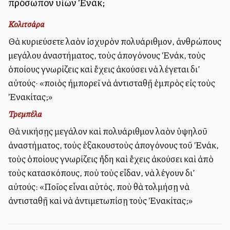
πρόσωπον υἱῶν Ἐνάκ;
Κολιτσάρα
Θὰ κυριεύσετε λαὸν ἰσχυρὸν πολυάριθμον, ἀνθρώπους
μεγάλου ἀναστήματος, τοὺς ἀπογόνους Ἐνάκ, τοὺς
ὁποίους γνωρίζεις καὶ ἔχεις ἀκούσει νὰ λέγεται δι’
αὐτούς· «ποιὸς ἠμπορεῖ νὰ ἀντισταθῇ ἐμπρὸς εἰς τοὺς
Ἐνακίτας;»
Τρεμπέλα
Θὰ νικήσῃς μεγάλον καὶ πολυάριθμον λαὸν ὑψηλοῦ
ἀναστήματος, τοὺς ἑξακουστοὺς ἀπογόνους τοῦ Ἐνάκ,
τοὺς ὁποίους γνωρίζεις ἤδη καὶ ἔχεις ἀκούσει καὶ ἀπὸ
τοὺς κατασκόπους, ποὺ τοὺς εἶδαν, νὰ λέγουν δι’
αὐτούς: «Ποῖος εἶναι αὐτός, ποὺ θὰ τολμήσῃ νὰ
ἀντισταθῇ καὶ νὰ ἀντιμετωπίσῃ τοὺς Ἐνακίτας;»