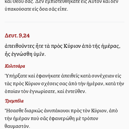
καὶ Θεοῦ σας. Δὲν ἐμπιστευθήκατε εἰς Αὐτὸν καὶ δὲν
ὑπακούσατε εἰς ὅσα σᾶς εἶπε.
Δευτ. 9,24
ἀπειθοῦντες ἦτε τὰ πρὸς Κύριον ἀπὸ τῆς ἡμέρας,
ἧς ἐγνώσθη ὑμῖν.
Κολιτσάρα
Ὑπήρξατε καὶ ἐφανήκατε ἀπειθεῖς κατὰ συνέχειαν εἰς
τὰς πρὸς Κύριον σχέσεις σας ἀπὸ τὴν ἡμέραν, κατὰ τὴν
ὁποίαν τὸν ἐγνωρίσατε, καὶ ἐντεῦθεν.
Τρεμπέλα
Ἤσασθε διαρκῶς ἀνυπάκουοι πρὸς τὸν Κύριον, ἀπὸ
τὴν ἡμέραν ποὺ σᾶς ἐφανερώθη μὲ τρόπον
θαυμαστόν.