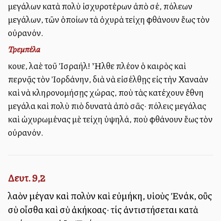
μεγάλων κατὰ πολὺ ἰσχυροτέρων ἀπὸ σέ, πόλεων
μεγάλων, τῶν ὁποίων τὰ ὀχυρὰ τείχη φθάνουν ἕως τὸν
οὐρανόν.
Τρεμπέλα
Ἄκουε, λαὲ τοῦ Ἰσραήλ! Ἦλθε πλέον ὁ καιρὸς καὶ
περνᾷς τὸν Ἰορδάνην, διὰ νὰ εἰσέλθῃς εἰς τὴν Χαναὰν
καὶ νὰ κληρονομήσῃς χώρας, ποὺ τὰς κατέχουν ἔθνη
μεγάλα καὶ πολὺ πιὸ δυνατὰ ἀπὸ σᾶς· πόλεις μεγάλας
καὶ ὠχυρωμένας μὲ τείχη ὑψηλά, ποὺ φθάνουν ἕως τὸν
οὐρανόν.
Δευτ. 9,2
λαὸν μέγαν καὶ πολὺν καὶ εὐμήκη, υἱοὺς Ἐνάκ, οὓς
σὺ οἶσθα καὶ σὺ ἀκήκοας· τίς ἀντιστήσεται κατὰ