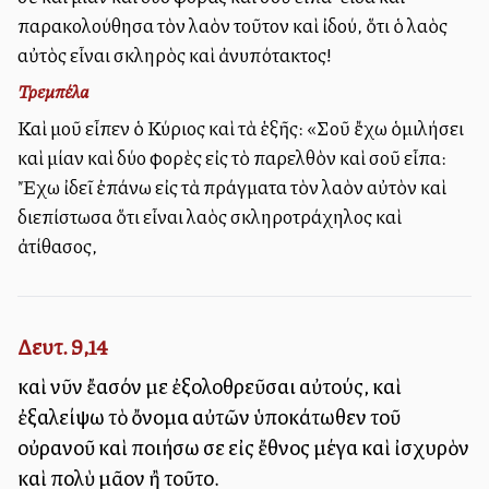
παρακολούθησα τὸν λαὸν τοῦτον καὶ ἰδού, ὅτι ὁ λαὸς
αὐτὸς εἶναι σκληρὸς καὶ ἀνυπότακτος!
Τρεμπέλα
Καὶ μοῦ εἶπεν ὁ Κύριος καὶ τὰ ἑξῆς: «Σοῦ ἔχω ὁμιλήσει
καὶ μίαν καὶ δύο φορὲς εἰς τὸ παρελθὸν καὶ σοῦ εἶπα:
Ἔχω ἰδεῖ ἐπάνω εἰς τὰ πράγματα τὸν λαὸν αὐτὸν καὶ
διεπίστωσα ὅτι εἶναι λαὸς σκληροτράχηλος καὶ
ἀτίθασος,
Δευτ. 9,14
καὶ νῦν ἔασόν με ἐξολοθρεῦσαι αὐτούς, καὶ
ἐξαλείψω τὸ ὄνομα αὐτῶν ὑποκάτωθεν τοῦ
οὐρανοῦ καὶ ποιήσω σε εἰς ἔθνος μέγα καὶ ἰσχυρὸν
καὶ πολὺ μᾶλλον ἢ τοῦτο.