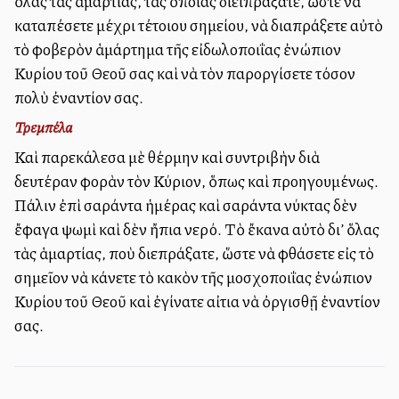
ὅλας τὰς ἁμαρτίας, τὰς ὁποίας διειπράξατε, ὥστε νὰ
καταπέσετε μέχρι τέτοιου σημείου, νὰ διαπράξετε αὐτὸ
τὸ φοβερὸν ἁμάρτημα τῆς εἰδωλοποιΐας ἐνώπιον
Κυρίου τοῦ Θεοῦ σας καὶ νὰ τὸν παροργίσετε τόσον
πολὺ ἐναντίον σας.
Τρεμπέλα
Καὶ παρεκάλεσα μὲ θέρμην καὶ συντριβὴν διὰ
δευτέραν φορὰν τὸν Κύριον, ὅπως καὶ προηγουμένως.
Πάλιν ἐπὶ σαράντα ἡμέρας καὶ σαράντα νύκτας δὲν
ἔφαγα ψωμὶ καὶ δὲν ἤπια νερό. Τὸ ἔκανα αὐτὸ δι’ ὅλας
τὰς ἁμαρτίας, ποὺ διεπράξατε, ὥστε νὰ φθάσετε εἰς τὸ
σημεῖον νὰ κάνετε τὸ κακὸν τῆς μοσχοποιΐας ἐνώπιον
Κυρίου τοῦ Θεοῦ καὶ ἐγίνατε αἰτια νὰ ὀργισθῇ ἐναντίον
σας.