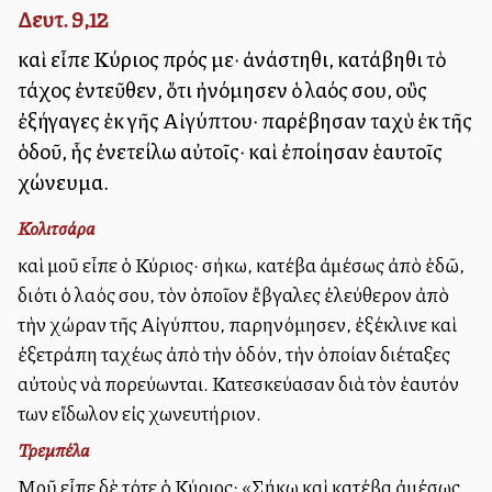
Δευτ. 9,12
καὶ εἶπε Κύριος πρός με· ἀνάστηθι, κατάβηθι τὸ
τάχος ἐντεῦθεν, ὅτι ἠνόμησεν ὁ λαός σου, οὓς
ἐξήγαγες ἐκ γῆς Αἰγύπτου· παρέβησαν ταχὺ ἐκ τῆς
ὁδοῦ, ἧς ἐνετείλω αὐτοῖς· καὶ ἐποίησαν ἑαυτοῖς
χώνευμα.
Κολιτσάρα
καὶ μοῦ εἶπε ὁ Κύριος· σήκω, κατέβα ἀμέσως ἀπὸ ἐδῶ,
διότι ὁ λαός σου, τὸν ὁποῖον ἔβγαλες ἐλεύθερον ἀπὸ
τὴν χώραν τῆς Αἰγύπτου, παρηνόμησεν, ἐξέκλινε καὶ
ἐξετράπη ταχέως ἀπὸ τὴν ὁδόν, τὴν ὁποίαν διέταξες
αὐτοὺς νὰ πορεύωνται. Κατεσκεύασαν διὰ τὸν ἑαυτόν
των εἴδωλον εἰς χωνευτήριον.
Τρεμπέλα
Μοῦ εἶπε δὲ τότε ὁ Κύριος: «Σήκω καὶ κατέβα ἀμέσως