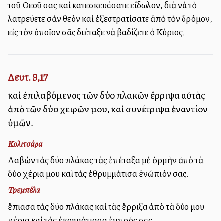
τοῦ Θεοῦ σας καὶ κατεσκευάσατε εἴδωλον, διὰ νὰ τὸ
λατρεύετε σὰν θεὸν καὶ ἐξεστρατίσατε ἀπὸ τὸν δρόμον,
εἰς τὸν ὁποῖον σᾶς διέταξε νὰ βαδίζετε ὁ Κύριος,
Δευτ. 9,17
καὶ ἐπιλαβόμενος τῶν δύο πλακῶν ἔρριψα αὐτὰς
ἀπὸ τῶν δύο χειρῶν μου, καὶ συνέτριψα ἐναντίον
ὑμῶν.
Κολιτσάρα
Λαβὼν τὰς δύο πλάκας τὰς ἐπέταξα μὲ ὁρμὴν ἀπὸ τὰ
δύο χέρια μου καὶ τὰς ἐθρυμμάτισα ἐνώπιόν σας.
Τρεμπέλα
ἔπιασα τὰς δύο πλάκας καὶ τὰς ἔρριξα ἀπὸ τὰ δύο μου
χέρια καὶ τὰς ἐκομμάτιασα ἐμπρός σας.