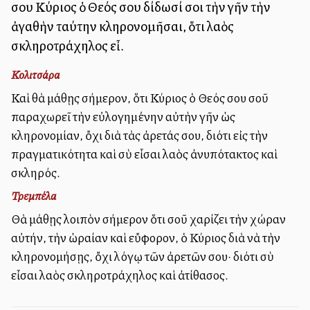
σου Κύριος ὁ Θεός σου δίδωσί σοι τὴν γῆν τὴν
ἀγαθὴν ταύτην κληρονομῆσαι, ὅτι λαὸς
σκληροτράχηλος εἶ.
Κολιτσάρα
Καὶ θὰ μάθῃς σήμερον, ὅτι Κύριος ὁ Θεός σου σοῦ
παραχωρεῖ τὴν εὐλογημένην αὐτὴν γῆν ὡς
κληρονομίαν, ὄχι διὰ τὰς ἀρετάς σου, διότι εἰς τὴν
πραγματικότητα καὶ σὺ εἶσαι λαὸς ἀνυπότακτος καὶ
σκληρός.
Τρεμπέλα
Θὰ μάθῃς λοιπὸν σήμερον ὅτι σοῦ χαρίζει τὴν χώραν
αὐτήν, τὴν ὡραίαν καὶ εὔφορον, ὁ Κύριος διὰ νὰ τὴν
κληρονομήσῃς, ὄχι λόγῳ τῶν ἀρετῶν σου· διότι σὺ
εἶσαι λαὸς σκληροτράχηλος καὶ ἀτίθασος.