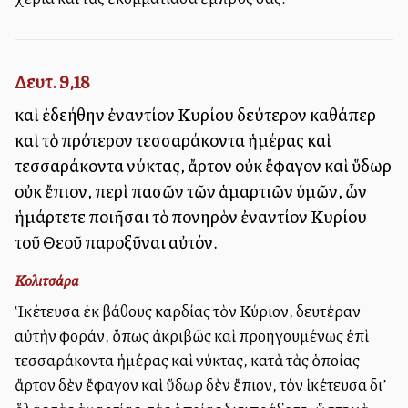
Δευτ. 9,18
καὶ ἐδεήθην ἐναντίον Κυρίου δεύτερον καθάπερ
καὶ τὸ πρότερον τεσσαράκοντα ἡμέρας καὶ
τεσσαράκοντα νύκτας, ἄρτον οὐκ ἔφαγον καὶ ὕδωρ
οὐκ ἔπιον, περὶ πασῶν τῶν ἁμαρτιῶν ὑμῶν, ὧν
ἡμάρτετε ποιῆσαι τὸ πονηρὸν ἐναντίον Κυρίου
τοῦ Θεοῦ παροξῦναι αὐτόν.
Κολιτσάρα
Ἱκέτευσα ἐκ βάθους καρδίας τὸν Κύριον, δευτέραν
αὐτὴν φοράν, ὅπως ἀκριβῶς καὶ προηγουμένως ἐπὶ
τεσσαράκοντα ἡμέρας καὶ νύκτας, κατὰ τὰς ὁποίας
ἄρτον δὲν ἔφαγον καὶ ὕδωρ δὲν ἔπιον, τὸν ἱκέτευσα δι’