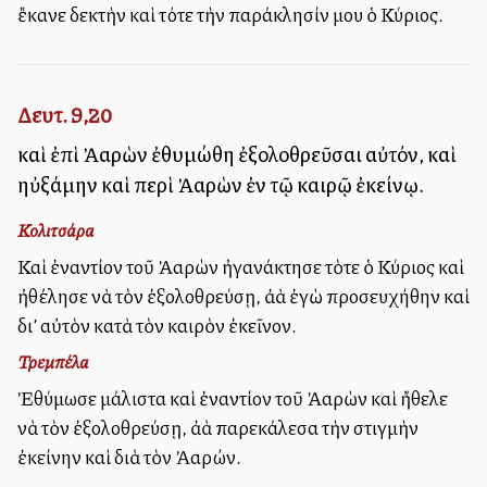
ἔκανε δεκτὴν καὶ τότε τὴν παράκλησίν μου ὁ Κύριος.
Δευτ. 9,20
καὶ ἐπὶ Ἀαρὼν ἐθυμώθη ἐξολοθρεῦσαι αὐτόν, καὶ
ηὐξάμην καὶ περὶ Ἀαρὼν ἐν τῷ καιρῷ ἐκείνῳ.
Κολιτσάρα
Καὶ ἐναντίον τοῦ Ἀαρὼν ἠγανάκτησε τὸτε ὁ Κύριος καὶ
ἠθέλησε νὰ τὸν ἐξολοθρεύσῃ, ἀλλὰ ἐγὼ προσευχήθην καὶ
δι’ αὐτὸν κατὰ τὸν καιρὸν ἐκεῖνον.
Τρεμπέλα
Ἐθύμωσε μάλιστα καὶ ἐναντίον τοῦ Ἀαρὼν καὶ ἤθελε
νὰ τὸν ἐξολοθρεύσῃ, ἀλλὰ παρεκάλεσα τὴν στιγμὴν
ἐκείνην καὶ διὰ τὸν Ἀαρών.