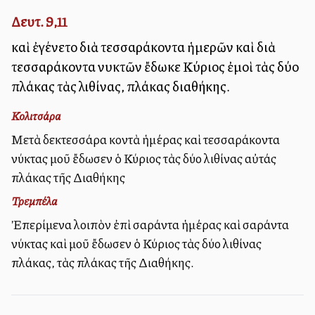
Δευτ. 9,11
καὶ ἐγένετο διὰ τεσσαράκοντα ἡμερῶν καὶ διὰ
τεσσαράκοντα νυκτῶν ἔδωκε Κύριος ἐμοὶ τὰς δύο
πλάκας τὰς λιθίνας, πλάκας διαθήκης.
Κολιτσάρα
Μετὰ δεκτεσσάρα κοντὰ ἡμέρας καὶ τεσσαράκοντα
νύκτας μοῦ ἔδωσεν ὁ Κύριος τὰς δύο λιθίνας αὐτάς
πλάκας τῆς Διαθήκης
Τρεμπέλα
Ἐπερίμενα λοιπὸν ἐπὶ σαράντα ἡμέρας καὶ σαράντα
νύκτας καὶ μοῦ ἔδωσεν ὁ Κύριος τὰς δύο λιθίνας
πλάκας, τὰς πλάκας τῆς Διαθήκης.