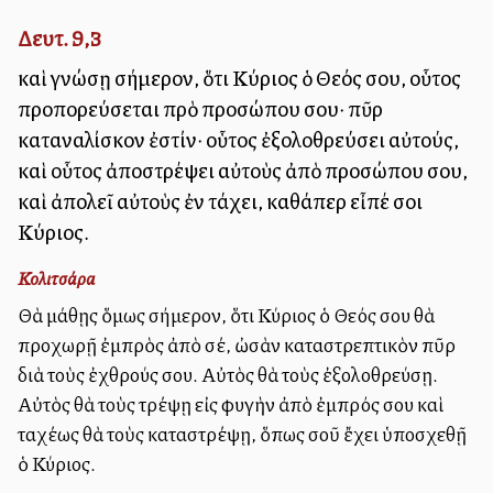
Δευτ. 9,3
καὶ γνώσῃ σήμερον, ὅτι Κύριος ὁ Θεός σου, οὗτος
προπορεύσεται πρὸ προσώπου σου· πῦρ
καταναλίσκον ἐστίν· οὗτος ἐξολοθρεύσει αὐτούς,
καὶ οὗτος ἀποστρέψει αὐτοὺς ἀπὸ προσώπου σου,
καὶ ἀπολεῖ αὐτοὺς ἐν τάχει, καθάπερ εἶπέ σοι
Κύριος.
Κολιτσάρα
Θὰ μάθῃς ὅμως σήμερον, ὅτι Κύριος ὁ Θεός σου θὰ
προχωρῇ ἐμπρὸς ἀπὸ σέ, ὠσὰν καταστρεπτικὸν πῦρ
διὰ τοὺς ἐχθρούς σου. Αὐτὸς θὰ τοὺς ἐξολοθρεύσῃ.
Αὐτὸς θὰ τοὺς τρέψῃ εἰς φυγὴν ἀπὸ ἐμπρός σου καὶ
ταχέως θὰ τοὺς καταστρέψῃ, ὅπως σοῦ ἔχει ὑποσχεθῇ
ὁ Κύριος.