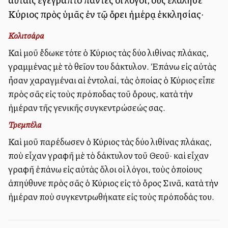
Κύριος πρὸς ὑμᾶς ἐν τῷ ὄρει ἡμέρᾳ ἐκκλησίας·
Κολιτσάρα
Καὶ μοῦ ἔδωκε τότε ὁ Κύριος τὰς δύο λιθίνας πλάκας,
γραμμένας μὲ τὸ θεῖον του δάκτυλον. Ἐπάνω εἰς αὐτὰς
ἦσαν χαραγμέναι αἱ ἐντολαί, τὰς ὁποίας ὁ Κύριος εἶπε
πρὸς σᾶς εἰς τοὺς πρόποδας τοῦ ὄρους, κατὰ τὴν
ἡμέραν τῆς γενικῆς συγκεντρώσεώς σας.
Τρεμπέλα
Καὶ μοῦ παρέδωσεν ὁ Κύριος τὰς δύο λιθίνας πλάκας,
ποὺ εἶχαν γραφῆ μὲ τὸ δάκτυλον τοῦ Θεοῦ· καὶ εἶχαν
γραφῆ ἐπάνω εἰς αὐτὰς ὅλοι οἱ λόγοι, τοὺς ὁποίους
ἀπηύθυνε πρὸς σᾶς ὁ Κύριος εἰς τὸ ὄρος Σινᾶ, κατὰ τὴν
ἡμέραν ποὺ συγκεντρωθήκατε εἰς τοὺς πρόποδάς του.