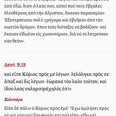
ἀπὸ ἐδῶ, διότι ὁ λαός σου, αὐτοὶ ποὺ τοὺς ἔβγαλες
ἐλευθέρους ἀπὸ τὴν Αἴγυπτον, ἔκαναν παρανομίαν.
Ἐξεστράτισαν πολὺ γρήγορα καὶ ἐβγῆκαν ἀπὸ τὸν
σωστὸν δρόμον, ὅπου τοὺς διέταξες νὰ βαδίζουν· καὶ
ἔκαναν εἴδωλον εἰς χωνευτήριον, διὰ νὰ τὸ λατρεύουν
σὰν θεόν».
Δευτ. 9,13
καὶ εἶπε Κύριος πρός με λέγων· λελάληκα πρός σε
ἅπαξ καὶ δὶς λέγων· ἑώρακα τὸν λαὸν τοῦτον, καὶ
ἰδοὺ λαὸς σκληροτράχηλός ἐστι·
Κολιτσάρα
Εἶπε δὲ πάλιν ὁ Κύριος πρὸς ἐμέ· Ἔχω ὁμιλήσει πρὸς
σὲ καὶ μίαν καὶ δύο φορὰς καὶ σοῦ εἶπα· εἶδα καὶ