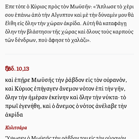
Εἶπε τότε ὁ Κύριος πρὸς τὸν Μωϋσῆν: «Ἄπλωσε τὸ χέρι
σου ἐπάνω ἀπὸ τὴν Αἴγυπτον καὶ μὲ τὴν δύναμίν μου θὰ
ἔλθη εἰς ὅλην τὴν χώραν ἀκρίδα. Αὐτὴ θὰ καταφάγῃ
ὅλην τὴν βλάστησιν τῆς χώρας καὶ ὅλους τοὺς καρποὺς
τῶν δένδρων, ποὺ ἄφησε τὸ χαλάζι».
Ἔξοδ. 10,13
καὶ ἐπῇρε Μωϋσῆς τὴν ῥάβδον εἰς τὸν οὐρανόν,
καὶ Κύριος ἐπήγαγεν ἄνεμον νότον ἐπὶ τὴν γῆν,
ὅλην τὴν ἡμέραν ἐκείνην καὶ ὅλην τὴν νύκτα· τὸ
πρωῒ ἐγενήθη, καὶ ὁ ἄνεμος ὁ νότος ἀνέλαβε τὴν
ἀκρίδα
Κολιτσάρα
Ὕψωσεν ὁ Μωϋσῆς τὴν ράβδον του εἰς τὸν οὐρανόν,