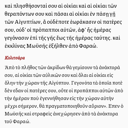
καὶ πλησθήσονταί σου αἱ οἰκίαι καὶ αἱ οἰκίαι τῶν
θεραπόντων σου καὶ πᾶσαι αἱ οἰκίαι ἐν πάσῃ γῇ
τῶν Αἰγυπτίων, ἃ οὐδέποτε ἑωράκασιν οἱ πατέρες
σου, οὐδ’ οἱ πρόπαπποι αὐτῶν, ἀφ’ ἧς ἡμέρας
γεγόνασιν ἐπὶ τῆς γῆς ἕως τῆς ἡμέρας ταύτης. καὶ
ἐκκλίνας Μωϋσῆς ἐξῆλθεν ἀπὸ Φαραώ.
Κολιτσάρα
Ἀπὸ τὸ πλῆθος τῶν ἀκρίδων θὰ γεμίσουν τὰ ἀνάκτορά
σου, αἱ οἰκίαι τῶν αὐλικῶν σου καὶ ὅλαι αἱ οἰκίαι εἰς
ὅλην τὴν χώραν τῆς Αἰγύπτου. Γεγονότα τὰ ὁποῖα ποτὲ
δὲν εἶδαν οἱ πατέρες σου, οὔτε οἱ προπάπποι αὐτῶν ἀπὸ
τὴν ἡμέραν ποὺ ἐγεννήθησαν εἰς τὴν χώραν αὐτὴν
μέχρι σήμερον, θὰ πραγματοποιηθοῦν αὔριον». Εἶπεν ὁ
Μωϋσῆς καὶ στραφεὶς ἀνεχώρησεν ἀπὸ τὰ ἀνάκτορα
τοῦ Φαραώ.