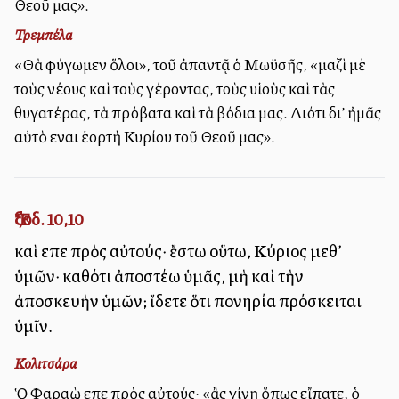
Θεοῦ μας».
Τρεμπέλα
«Θὰ φύγωμεν ὅλοι», τοῦ ἀπαντᾷ ὁ Μωϋσῆς, «μαζὶ μὲ
τοὺς νέους καὶ τοὺς γέροντας, τοὺς υἱοὺς καὶ τὰς
θυγατέρας, τὰ πρόβατα καὶ τὰ βόδια μας. Διότι δι’ ἠμᾶς
αὐτὸ εἶναι ἑορτὴ Κυρίου τοῦ Θεοῦ μας».
Ἔξοδ. 10,10
καὶ εἶπε πρὸς αὐτούς· ἔστω οὕτω, Κύριος μεθ’
ὑμῶν· καθότι ἀποστέλλω ὑμᾶς, μὴ καὶ τὴν
ἀποσκευὴν ὑμῶν; ἴδετε ὅτι πονηρία πρόσκειται
ὑμῖν.
Κολιτσάρα
Ὁ Φαραὼ εἶπε πρὸς αὐτούς· «ἂς γίνῃ ὅπως εἴπατε, ὁ