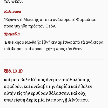
τὸν Θεόν.
Κολιτσάρα
Ἔφυγεν ὁ Μωϋσῆς ἀπὸ τὰ ἀνάκτορα τὸ Φαραὼ καὶ
προσηυχήθη πρὸς τὸν Θεόν.
Τρεμπέλα
Ἐπιεικὴς ὁ Μωϋσῆς ἐβγῆκεν ἀμέσως ἀπὸ τὰ ἀνάκτορα
τοῦ Φαραὼ καὶ προσευχήθη πρὸς τὸν Θεόν.
Ἔξοδ. 10,19
καὶ μετέβαλε Κύριος ἄνεμον ἀπὸ θαλάσσης
σφοδρόν, καὶ ἀνέλαβε τὴν ἀκρίδα καὶ ἔβαλεν
αὐτὴν εἰς τὴν ἐρυθρὰν θάλασσαν, καὶ οὐχ
ὑπελείφθη ἀκρὶς μία ἐν πάσῃ γῇ Αἰγύπτου.