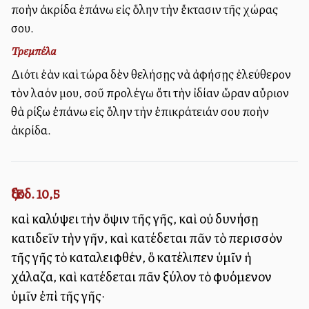
πολλὴν ἀκρίδα ἐπάνω εἰς ὅλην τὴν ἔκτασιν τῆς χώρας
σου.
Τρεμπέλα
Διότι ἐὰν καὶ τώρα δὲν θελήσῃς νὰ ἀφήσῃς ἐλεύθερον
τὸν λαόν μου, σοῦ προλέγω ὅτι τὴν ἰδίαν ὥραν αὔριον
θὰ ρίξω ἐπάνω εἰς ὅλην τὴν ἐπικράτειάν σου πολλὴν
ἀκρίδα.
Ἔξοδ. 10,5
καὶ καλύψει τὴν ὄψιν τῆς γῆς, καὶ οὐ δυνήσῃ
κατιδεῖν τὴν γῆν, καὶ κατέδεται πᾶν τὸ περισσὸν
τῆς γῆς τὸ καταλειφθέν, ὃ κατέλιπεν ὑμῖν ἡ
χάλαζα, καὶ κατέδεται πᾶν ξύλον τὸ φυόμενον
ὑμῖν ἐπὶ τῆς γῆς·