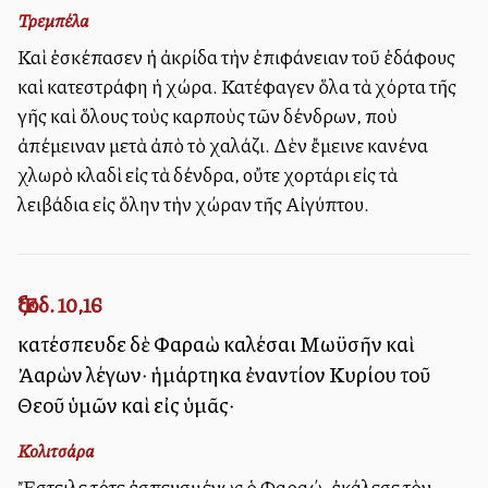
Τρεμπέλα
Καὶ ἐσκέπασεν ἡ ἀκρίδα τὴν ἐπιφάνειαν τοῦ ἐδάφους
καὶ κατεστράφη ἡ χώρα. Κατέφαγεν ὅλα τὰ χόρτα τῆς
γῆς καὶ ὅλους τοὺς καρποὺς τῶν δένδρων, ποὺ
ἀπέμειναν μετὰ ἀπὸ τὸ χαλάζι. Δὲν ἔμεινε κανένα
χλωρὸ κλαδὶ εἰς τὰ δένδρα, οὔτε χορτάρι εἰς τὰ
λειβάδια εἰς ὅλην τὴν χώραν τῆς Αἰγύπτου.
Ἔξοδ. 10,16
κατέσπευδε δὲ Φαραὼ καλέσαι Μωϋσῆν καὶ
Ἀαρὼν λέγων· ἡμάρτηκα ἐναντίον Κυρίου τοῦ
Θεοῦ ὑμῶν καὶ εἰς ὑμᾶς·
Κολιτσάρα
Ἔστειλε τότε ἐσπευσμένως ὁ Φαραώ, ἐκάλεσε τὸν