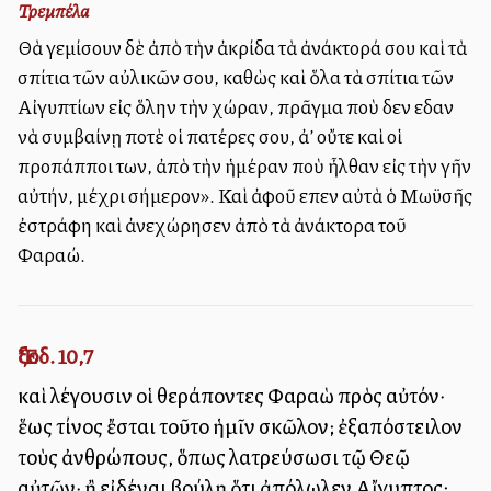
Τρεμπέλα
Θὰ γεμίσουν δὲ ἀπὸ τὴν ἀκρίδα τὰ ἀνάκτορά σου καὶ τὰ
σπίτια τῶν αὐλικῶν σου, καθὼς καὶ ὅλα τὰ σπίτια τῶν
Αἰγυπτίων εἰς ὅλην τὴν χώραν, πρᾶγμα ποὺ δεν εἶδαν
νὰ συμβαίνῃ ποτὲ οἱ πατέρες σου, ἀλλ’ οὔτε καὶ οἱ
προπάπποι των, ἀπὸ τὴν ἡμέραν ποὺ ἦλθαν εἰς τὴν γῆν
αὐτήν, μέχρι σήμερον». Καὶ ἀφοῦ εἶπεν αὐτὰ ὁ Μωϋσῆς
ἐστράφη καὶ ἀνεχώρησεν ἀπὸ τὰ ἀνάκτορα τοῦ
Φαραώ.
Ἔξοδ. 10,7
καὶ λέγουσιν οἱ θεράποντες Φαραὼ πρὸς αὐτόν·
ἕως τίνος ἔσται τοῦτο ἡμῖν σκῶλον; ἐξαπόστειλον
τοὺς ἀνθρώπους, ὅπως λατρεύσωσι τῷ Θεῷ
αὐτῶν· ἢ εἰδέναι βούλῃ ὅτι ἀπόλωλεν Αἴγυπτος;