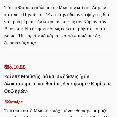
Τότε ὁ Φαραὼ ἐκάλεσε τὸν Μωϋσῆν καὶ τὸν Ἀαρὼν
καὶ εἶπε: «Πηγαίνετε. Ἔχετε τὴν ἄδειαν νὰ φύγετε, διὰ
νὰ προσφέρετε τὴν λατρείαν σας εἰς τὸν Κύριον, τὸν
Θεόν σας. Νὰ ἀφήσετε ὅμως ἐδῶ τὰ πρόβατα καὶ τὰ
βόδια. Ἠμπορεῖτε νὰ πάρετε καὶ τὰ παιδιὰ μὲ τὰς
ἀποσκευάς σας».
Ἔξοδ. 10,25
καὶ εἶπε Μωϋσῆς· ἀλλὰ καὶ σὺ δώσεις ἡμῖν
ὁλοκαυτώματα καὶ θυσίας, ἃ ποιήσομεν Κυρίῳ τῷ
Θεῷ ἡμῶν·
Κολιτσάρα
Τοῦ εἶπε τότε ὁ Μωϋσῆς· «ὄχι μόνον θὰ πάρωμε μαζῆ