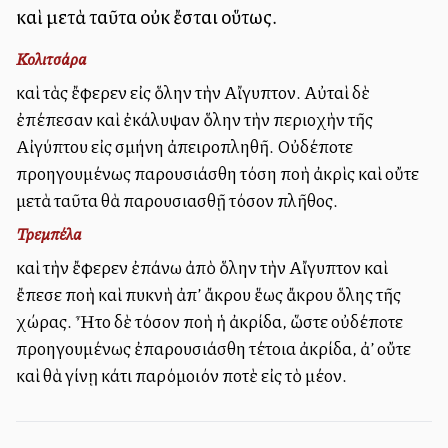
καὶ μετὰ ταῦτα οὐκ ἔσται οὕτως.
Κολιτσάρα
καὶ τὰς ἔφερεν εἰς ὅλην τὴν Αἴγυπτον. Αὐταὶ δὲ
ἐπέπεσαν καὶ ἐκάλυψαν ὅλην τὴν περιοχὴν τῆς
Αἰγύπτου εἰς σμήνη ἀπειροπληθῆ. Οὐδέποτε
προηγουμένως παρουσιάσθη τόση πολλὴ ἀκρὶς καὶ οὔτε
μετὰ ταῦτα θὰ παρουσιασθῇ τόσον πλῆθος.
Τρεμπέλα
καὶ τὴν ἔφερεν ἐπάνω ἀπὸ ὅλην τὴν Αἴγυπτον καὶ
ἔπεσε πολλὴ καὶ πυκνὴ ἀπ’ ἄκρου ἕως ἄκρου ὅλης τῆς
χώρας. Ἦτο δὲ τόσον πολλὴ ἡ ἀκρίδα, ὥστε οὐδέποτε
προηγουμένως ἐπαρουσιάσθη τέτοια ἀκρίδα, ἀλλ’ οὔτε
καὶ θὰ γίνῃ κάτι παρόμοιόν ποτὲ εἰς τὸ μέλλον.