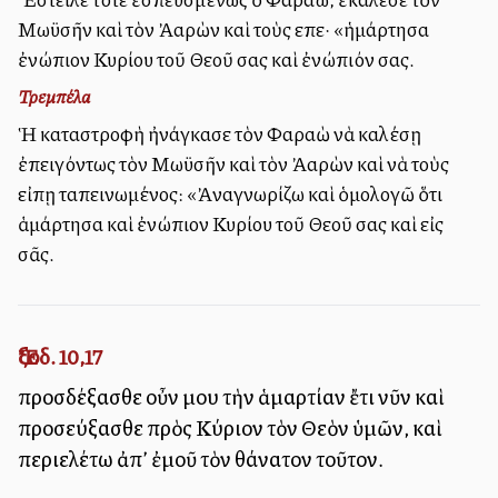
Μωϋσῆν καὶ τὸν Ἀαρὼν καὶ τοὺς εἶπε· «ἡμάρτησα
ἐνώπιον Κυρίου τοῦ Θεοῦ σας καὶ ἐνώπιόν σας.
Τρεμπέλα
Ἡ καταστροφὴ ἠνάγκασε τὸν Φαραὼ νὰ καλέσῃ
ἐπειγόντως τὸν Μωϋσῆν καὶ τὸν Ἀαρὼν καὶ νὰ τοὺς
εἰπῃ ταπεινωμένος: «Ἀναγνωρίζω καὶ ὁμολογῶ ὅτι
ἁμάρτησα καὶ ἐνώπιον Κυρίου τοῦ Θεοῦ σας καὶ εἰς
σᾶς.
Ἔξοδ. 10,17
προσδέξασθε οὖν μου τὴν ἁμαρτίαν ἔτι νῦν καὶ
προσεύξασθε πρὸς Κύριον τὸν Θεὸν ὑμῶν, καὶ
περιελέτω ἀπ’ ἐμοῦ τὸν θάνατον τοῦτον.