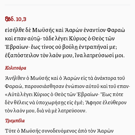
Ἔξοδ. 10,3
εἰσῆλθε δὲ Μωϋσῆς καὶ Ἀαρὼν ἐναντίον Φαραὼ
καὶ εἶπαν αὐτῷ· τάδε λέγει Κύριος ὁ Θεὸς τῶν
Ἑβραίων· ἕως τίνος οὐ βούλῃ ἐντραπῆναί με;
ἐξαπόστειλον τὸν λαόν μου, ἵνα λατρεύσωσί μοι.
Κολιτσάρα
Ἀνῆλθεν ὁ Μωϋσῆς καὶ ὁ Ἀαρὼν εἰς τὰ ἀνάκτορα τοῦ
Φαραώ, παρουσιάσθησαν ἐνώπιον αὐτοῦ καὶ τοῦ εἶπαν·
«Αὐτὰ λέγει Κύριος ὁ Θεὸς τῶν Ἑβραίων· Ἕως πότε
δὲν θέλεις νὰ ὑποχωρήσῃς εἰς ἐμέ; Ἄφησε ἐλεύθερον
τὸν λαόν μου, διὰ νὰ μὲ λατρεύσουν.
Τρεμπέλα
Τότε ὁ Μωϋσῆς συνοδευόμενος ἀπὸ τὸν Ἀαρὼν