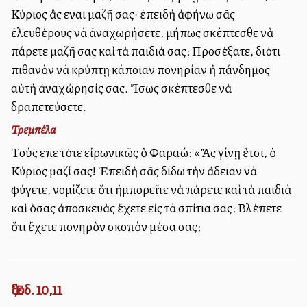
Κύριος ἂς εἶναι μαζῆ σας· ἐπειδὴ ἀφήνω σᾶς
ἐλευθέρους νὰ ἀναχωρήσετε, μήπως σκέπτεσθε νὰ
πάρετε μαζῆ σας καὶ τὰ παιδιά σας; Προσέξατε, διότι
πιθανὸν νὰ κρύπτῃ κάποιαν πονηρίαν ἡ πάνδημος
αὐτὴ ἀναχώρησίς σας. Ἴσως σκέπτεσθε νὰ
δραπετεύσετε.
Τρεμπέλα
Τοὺς εἶπε τότε εἰρωνικῶς ὁ Φαραώ: «Ἂς γίνῃ ἔτσι, ὁ
Κύριος μαζί σας! Ἐπειδὴ σᾶς δίδω τὴν ἄδειαν νὰ
φύγετε, νομίζετε ὅτι ἠμπορεῖτε νὰ πάρετε καὶ τὰ παιδιὰ
καὶ ὅσας ἀποσκευὰς ἔχετε εἰς τὰ σπίτια σας; Βλέπετε
ὅτι ἔχετε πονηρὸν σκοπὸν μέσα σας;
Ἔξοδ. 10,11