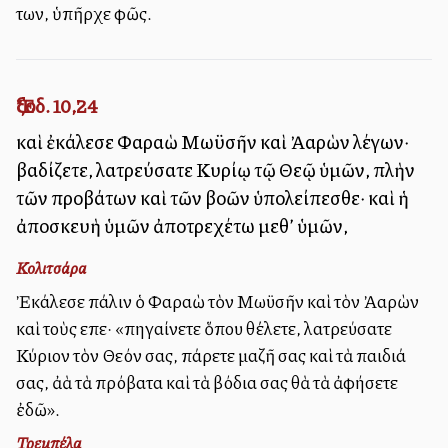
των, ὑπῆρχε φῶς.
Ἔξοδ. 10,24
καὶ ἐκάλεσε Φαραὼ Μωϋσῆν καὶ Ἀαρὼν λέγων·
βαδίζετε, λατρεύσατε Κυρίῳ τῷ Θεῷ ὑμῶν, πλὴν
τῶν προβάτων καὶ τῶν βοῶν ὑπολείπεσθε· καὶ ἡ
ἀποσκευὴ ὑμῶν ἀποτρεχέτω μεθ’ ὑμῶν,
Κολιτσάρα
Ἐκάλεσε πάλιν ὁ Φαραὼ τὸν Μωϋσῆν καὶ τὸν Ἀαρὼν
καὶ τοὺς εἶπε· «πηγαίνετε ὅπου θέλετε, λατρεύσατε
Κύριον τὸν Θεόν σας, πάρετε μαζῆ σας καὶ τὰ παιδιά
σας, ἀλλὰ τὰ πρόβατα καὶ τὰ βόδια σας θὰ τὰ ἀφήσετε
ἐδῶ».
Τρεμπέλα