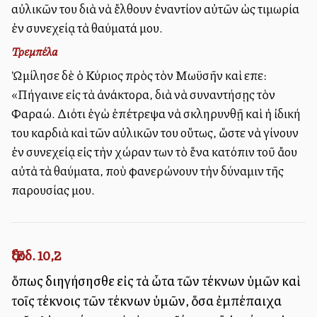
αὐλικῶν του διὰ νὰ ἔλθουν ἐναντίον αὐτῶν ὡς τιμωρία
ἐν συνεχείᾳ τὰ θαύματά μου.
Τρεμπέλα
Ὠμίλησε δὲ ὁ Κύριος πρὸς τὸν Μωϋσῆν καὶ εἶπε:
«Πήγαινε εἰς τὰ ἀνάκτορα, διὰ νὰ συναντήσῃς τὸν
Φαραώ. Διότι ἐγὼ ἐπέτρεψα νὰ σκληρυνθῇ καὶ ἡ ἰδική
του καρδιὰ καὶ τῶν αὐλικῶν του οὕτως, ὥστε νὰ γίνουν
ἐν συνεχείᾳ εἰς τὴν χώραν των τὸ ἕνα κατόπιν τοῦ ἄλλου
αὐτὰ τὰ θαύματα, ποὺ φανερώνουν τὴν δύναμιν τῆς
παρουσίας μου.
Ἔξοδ. 10,2
ὅπως διηγήσησθε εἰς τὰ ὦτα τῶν τέκνων ὑμῶν καὶ
τοῖς τέκνοις τῶν τέκνων ὑμῶν, ὅσα ἐμπέπαιχα