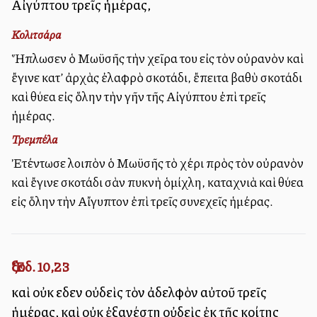
Αἰγύπτου τρεῖς ἡμέρας,
Κολιτσάρα
Ἥπλωσεν ὁ Μωϋσῆς τὴν χεῖρα του εἰς τὸν οὐρανὸν καὶ
ἔγινε κατ’ ἀρχὰς ἐλαφρὸ σκοτάδι, ἔπειτα βαθὺ σκοτάδι
καὶ θύελλα εἰς ὅλην τὴν γῆν τῆς Αἰγύπτου ἐπὶ τρεῖς
ἡμέρας.
Τρεμπέλα
Ἐτέντωσε λοιπὸν ὁ Μωϋσῆς τὸ χέρι πρὸς τὸν οὐρανὸν
καὶ ἔγινε σκοτάδι σὰν πυκνὴ ὁμίχλη, καταχνιὰ καὶ θύελλα
εἰς ὅλην τὴν Αἴγυπτον ἐπὶ τρεῖς συνεχεῖς ἡμέρας.
Ἔξοδ. 10,23
καὶ οὐκ εἶδεν οὐδεὶς τὸν ἀδελφὸν αὐτοῦ τρεῖς
ἡμέρας, καὶ οὐκ ἐξανέστη οὐδεὶς ἐκ τῆς κοίτης