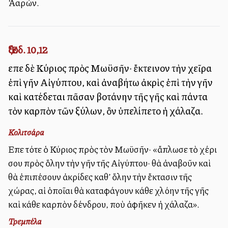
Ἀαρών.
Ἔξοδ. 10,12
εἶπε δὲ Κύριος πρὸς Μωϋσῆν· ἔκτεινον τὴν χεῖρα
ἐπὶ γῆν Αἰγύπτου, καὶ ἀναβήτω ἀκρὶς ἐπὶ τὴν γῆν
καὶ κατέδεται πᾶσαν βοτάνην τῆς γῆς καὶ πάντα
τὸν καρπὸν τῶν ξύλων, ὃν ὑπελίπετο ἡ χάλαζα.
Κολιτσάρα
Εἶπε τότε ὁ Κύριος πρὸς τὸν Μωϋσῆν· «ἄπλωσε τὸ χέρι
σου πρὸς ὅλην τὴν γῆν τῆς Αἰγύπτου· θὰ ἀναβοῦν καὶ
θὰ ἐπιπέσουν ἀκρίδες καθ’ ὅλην τὴν ἔκτασιν τῆς
χώρας, αἱ ὁποῖαι θὰ καταφάγουν κάθε χλόην τῆς γῆς
καὶ κάθε καρπὸν δένδρου, ποὺ ἀφῆκεν ἡ χάλαζα».
Τρεμπέλα