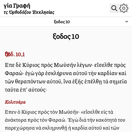
Ἁγία Γραφή
τῆς Ὀρθοδόξου Ἐκκλησίας
Ἔξοδος
10
Ἔξοδος
10
Ἔξοδ. 10,1
Εἶπε δὲ Κύριος πρὸς Μωϋσῆν λέγων· εἴσελθε πρὸς
Φαραώ· ἐγὼ γὰρ ἐσκλήρυνα αὐτοῦ τὴν καρδίαν καὶ
τῶν θεραπόντων αὐτοῦ, ἵνα ἑξῆς ἐπέλθῃ τὰ σημεῖα
ταῦτα ἐπ’ αὐτούς·
Κολιτσάρα
Εἶπεν ὁ Κύριος πρὸς τὸν Μωϋσῆν· «εἴσελθε εἰς τὰ
ἀνάκτορα πρὸς τὸν Φαραώ. Ἐγὼ διὰ τὴν κακότητά του
παρεχώρησα νὰ σκληρυνθῇ ἡ καρδία αὐτοῦ καὶ τῶν