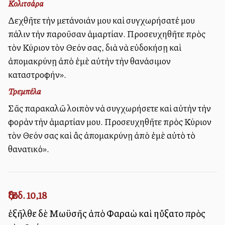
Κολιτσάρα
Δεχθῆτε τὴν μετάνοιάν μου καὶ συγχωρήσατέ μου
πάλιν τὴν παροῦσαν ἁμαρτίαν. Προσευχηθῆτε πρὸς
τὸν Κύριον τὸν Θεόν σας, διὰ νὰ εὐδοκήσῃ καὶ
ἀπομακρύνῃ ἀπὸ ἐμὲ αὐτὴν τὴν θανάσιμον
καταστροφήν».
Τρεμπέλα
Σᾶς παρακαλῶ λοιπὸν νὰ συγχωρήσετε καὶ αὐτὴν τὴν
φορὰν τὴν ἁμαρτίαν μου. Προσευχηθῆτε πρὸς Κύριον
τὸν Θεόν σας καὶ ἂς ἀπομακρύνῃ ἀπὸ ἐμὲ αὐτὸ τὸ
θανατικό».
Ἔξοδ. 10,18
ἐξῆλθε δὲ Μωϋσῆς ἀπὸ Φαραὼ καὶ ηὔξατο πρὸς