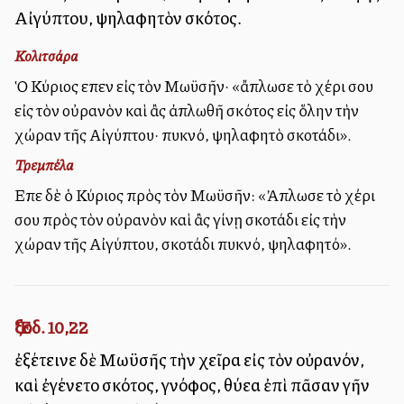
Αἰγύπτου, ψηλαφητὸν σκότος.
Κολιτσάρα
Ὁ Κύριος εἶπεν εἰς τὸν Μωϋσῆν· «ἄπλωσε τὸ χέρι σου
εἰς τὸν οὐρανὸν καὶ ἂς ἀπλωθῆ σκότος εἰς ὅλην τὴν
χώραν τῆς Αἰγύπτου· πυκνό, ψηλαφητὸ σκοτάδι».
Τρεμπέλα
Εἶπε δὲ ὁ Κύριος πρὸς τὸν Μωϋσῆν: «Ἀπλωσε τὸ χέρι
σου πρὸς τὸν οὐρανὸν καὶ ἂς γίνῃ σκοτάδι εἰς τὴν
χώραν τῆς Αἰγύπτου, σκοτάδι πυκνό, ψηλαφητό».
Ἔξοδ. 10,22
ἐξέτεινε δὲ Μωϋσῆς τὴν χεῖρα εἰς τὸν οὐρανόν,
καὶ ἐγένετο σκότος, γνόφος, θύελλα ἐπὶ πᾶσαν γῆν