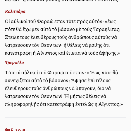
Κολιτσάρα
Οἱ αὐλικοὶ τοῦ Φαραὼ εἶπαν τότε πρὸς αὐτόν· «ἕως
πότε θὰ ἔχωμεν αὐτὸ τὸ βάσανο μὲ τοὺς Ἰσραηλίτας;
Στειλε τους ἐλευθέρους τοὺς ἀνθρώπους αὐτοὺς νὰ
λατρεύσουν τὸν Θεόν των· ἢ θέλεις νὰ μάθῃς ὅτι
κατεστράφη ἡ Αἴγυπτος καὶ ἔπειτα νὰ τοὺς ἀφήσῃς;»
Τρεμπέλα
Τότε οἱ αὐλικοὶ τοῦ Φαραὼ τοῦ εἶπαν: «Ἕως πότε θὰ
συνεχίζεται αὐτὸ τὸ βάσανον; Ἀφησε ἐπὶ τέλους
ἐλευθέρους τοὺς ἀνθρώπους νὰ ὑπάγουν, διὰ νὰ
λατρεύσουν τὸν Θεόν των! Ἢ μήπως θέλεις νὰ
πληροφορηθῇς ὅτι κατεστράφη ἐντελῶς ἡ Αἴγυπτος;»
Ἔξοδ. 10,8