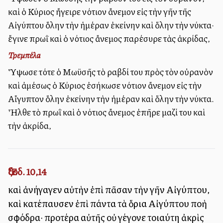
καὶ ὁ Κύριος ἤγειρε νότιον ἄνεμον εἰς τὴν γῆν τῆς
Αἰγύπτου ὅλην τὴν ἡμέραν ἐκείνην καὶ ὅλην τὴν νύκτα·
ἔγινε πρωῒ καὶ ὁ νότιος ἄνεμος παρέσυρε τὰς ἀκρίδας,
Τρεμπέλα
Ὕψωσε τότε ὁ Μωϋσῆς τὸ ραβδί του πρὸς τὸν οὐρανὸν
καὶ ἀμέσως ὁ Κύριος ἐσήκωσε νότιον ἄνεμον εἰς τὴν
Αἴγυπτον ὅλην ἐκείνην τὴν ἡμέραν καὶ ὅλην τὴν νύκτα.
Ἦλθε τὸ πρωῒ καὶ ὁ νότιος ἄνεμος ἐπῆρε μαζί του καὶ
τὴν ἀκρίδα,
Ἔξοδ. 10,14
καὶ ἀνήγαγεν αὐτὴν ἐπὶ πᾶσαν τὴν γῆν Αἰγύπτου,
καὶ κατέπαυσεν ἐπὶ πάντα τὰ ὅρια Αἰγύπτου πολλὴ
σφόδρα· προτέρα αὐτῆς οὐ γέγονε τοιαύτη ἀκρὶς