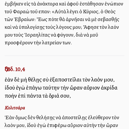
ἐμβῆκεν εἰς τὰ ἀνάκτορα καὶ ἀφοῦ ἐστάθησαν ἐνώπιον
τοῦ Φαραὼ τοῦ εἶπαν: «Αὐτὰ λέγει ὁ Κύριος, ὁ Θεὸς
τῶν Ἑβραίων: Ἕως πότε θὰ ἀρνῆσαι νὰ μὲ σεβασθῇς
καὶ νὰ ὑπολογίσῃς τοὺς λόγους μου; Ἄφησε τὸν λαόν
μου τοὺς Ἰσραηλίτας νὰ φύγουν, διὰ νὰ μοῦ
προσφέρουν τὴν λατρείαν των.
Ἔξοδ. 10,4
ἐὰν δὲ μὴ θέλῃς σὺ ἐξαποστεῖλαι τὸν λαόν μου,
ἰδοὺ ἐγὼ ἐπάγω ταύτην τὴν ὥραν αὔριον ἀκρίδα
πολλὴν ἐπὶ πάντα τὰ ὅριά σου,
Κολιτσάρα
Ἐὰν ὅμως δὲν θελήσῃς νὰ ἀποστείλῃς ἐλεύθερον τὸν
λαόν μου, ἰδοὺ ἐγὼ ἐπιφέρω αὔριον αὐτὴν τὴν ὥραν