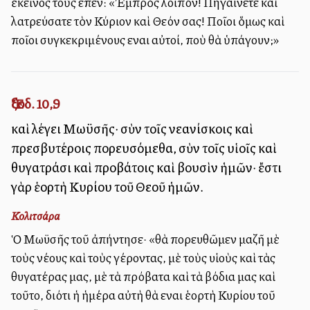
ἐκεῖνος τοὺς εἶπεν: «Ἐμπρὸς λοιπόν! Πηγαίνετε καὶ
λατρεύσατε τὸν Κύριον καὶ Θεόν σας! Ποῖοι ὅμως καὶ
ποῖοι συγκεκριμένους εἶναι αὐτοί, ποὺ θὰ ὑπάγουν;»
Ἔξοδ. 10,9
καὶ λέγει Μωϋσῆς· σὺν τοῖς νεανίσκοις καὶ
πρεσβυτέροις πορευσόμεθα, σὺν τοῖς υἱοῖς καὶ
θυγατράσι καὶ προβάτοις καὶ βουσὶν ἡμῶν· ἔστι
γὰρ ἑορτὴ Κυρίου τοῦ Θεοῦ ἡμῶν.
Κολιτσάρα
Ὁ Μωϋσῆς τοῦ ἀπήντησε· «θὰ πορευθῶμεν μαζῆ μὲ
τοὺς νέους καὶ τοὺς γέροντας, μὲ τοὺς υἱοὺς καὶ τὰς
θυγατέρας μας, μὲ τὰ πρόβατα καὶ τὰ βόδια μας καὶ
τοῦτο, διότι ἡ ἡμέρα αὐτὴ θὰ εἶναι ἑορτὴ Κυρίου τοῦ