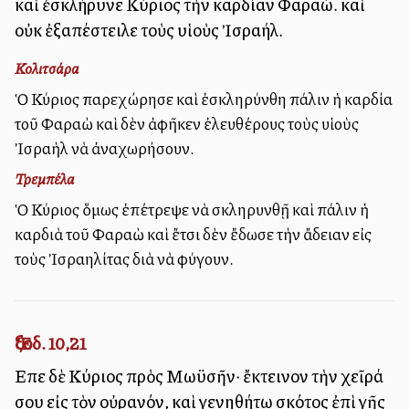
καὶ ἐσκλήρυνε Κύριος τὴν καρδίαν Φαραώ. καὶ
οὐκ ἐξαπέστειλε τοὺς υἱοὺς Ἰσραήλ.
Κολιτσάρα
Ὁ Κύριος παρεχώρησε καὶ ἐσκληρύνθη πάλιν ἡ καρδία
τοῦ Φαραὼ καὶ δὲν ἀφῆκεν ἐλευθέρους τοὺς υἱοὺς
Ἰσραὴλ νὰ ἀναχωρήσουν.
Τρεμπέλα
Ὁ Κύριος ὅμως ἐπέτρεψε νὰ σκληρυνθῇ καὶ πάλιν ἡ
καρδιὰ τοῦ Φαραὼ καὶ ἔτσι δὲν ἔδωσε τὴν ἄδειαν εἰς
τοὺς Ἰσραηλίτας διὰ νὰ φύγουν.
Ἔξοδ. 10,21
Εἶπε δὲ Κύριος πρὸς Μωϋσῆν· ἔκτεινον τὴν χεῖρά
σου εἰς τὸν οὐρανόν, καὶ γενηθήτω σκότος ἐπὶ γῆς