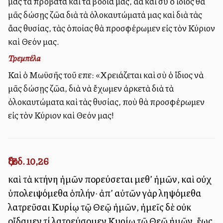
μας τὰ πρόβατα καὶ τὰ βόδια μας, ἀλλὰ καὶ σὺ ὁ ἴδιος θὰ
μᾶς δώσῃς ζῶα διὰ τὰ ὁλοκαυτώματά μας καὶ διὰ τὰς
ἄλλας θυσίας, τὰς ὁποίας θὰ προσφέρωμεν εἰς τὸν Κύριον
καὶ Θεόν μας.
Τρεμπέλα
Καὶ ὁ Μωϋσῆς τοῦ εἶπε: «Χρειάζεται καὶ σὺ ὁ ἴδιος νὰ
μᾶς δώσῃς ζῶα, διὰ νὰ ἔχωμεν ἀρκετὰ διὰ τὰ
ὁλοκαυτώματα καὶ τὰς θυσίας, ποὺ θὰ προσφέρωμεν
εἰς τὸν Κύριον καὶ Θεόν μας!
Ἔξοδ. 10,26
καὶ τὰ κτήνη ἡμῶν πορεύσεται μεθ’ ἡμῶν, καὶ οὐχ
ὑπολειψόμεθα ὁπλήν· ἀπ’ αὐτῶν γὰρ ληψόμεθα
λατρεῦσαι Κυρίῳ τῷ Θεῷ ἡμῶν, ἡμεῖς δὲ οὐκ
οἴδαμεν τί λατρεύσομεν Κυρίῳ τῷ Θεῷ ἡμῶν, ἕως