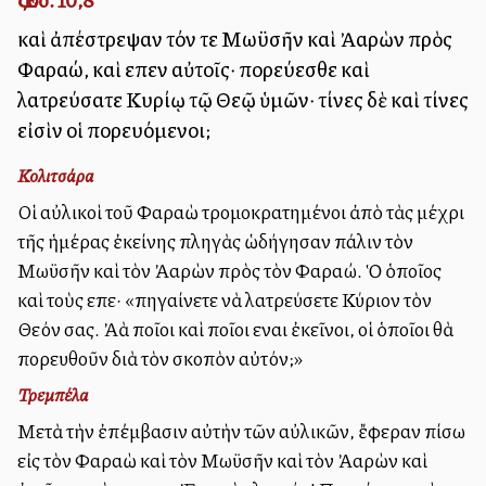
καὶ ἀπέστρεψαν τόν τε Μωϋσῆν καὶ Ἀαρὼν πρὸς
Φαραώ, καὶ εἶπεν αὐτοῖς· πορεύεσθε καὶ
λατρεύσατε Κυρίῳ τῷ Θεῷ ὑμῶν· τίνες δὲ καὶ τίνες
εἰσὶν οἱ πορευόμενοι;
Κολιτσάρα
Οἱ αὐλικοὶ τοῦ Φαραὼ τρομοκρατημένοι ἀπὸ τὰς μέχρι
τῆς ἡμέρας ἐκείνης πληγὰς ὡδήγησαν πάλιν τὸν
Μωϋσῆν καὶ τὸν Ἀαρὼν πρὸς τὸν Φαραώ. Ὁ ὁποῖος
καὶ τοὺς εἶπε· «πηγαίνετε νὰ λατρεύσετε Κύριον τὸν
Θεόν σας. Ἀλλὰ ποῖοι καὶ ποῖοι εἶναι ἐκεῖνοι, οἱ ὁποῖοι θὰ
πορευθοῦν διὰ τὸν σκοπὸν αὐτόν;»
Τρεμπέλα
Μετὰ τὴν ἐπέμβασιν αὐτὴν τῶν αὐλικῶν, ἔφεραν πίσω
εἰς τὸν Φαραὼ καὶ τὸν Μωϋσῆν καὶ τὸν Ἀαρὼν καὶ