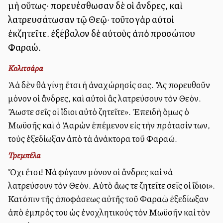
μὴ οὕτως· πορευέσθωσαν δὲ οἱ ἄνδρες, καὶ
λατρευσάτωσαν τῷ Θεῷ· τοῦτο γὰρ αὐτοὶ
ἐκζητεῖτε. ἐξέβαλον δὲ αὐτοὺς ἀπὸ προσώπου
Φαραώ.
Κολιτσάρα
Ἀλλὰ δὲν θὰ γίνῃ ἔτσι ἡ ἀναχώρησίς σας. Ἂς πορευθοῦν
μόνον οἱ ἄνδρες, καὶ αὐτοὶ ἂς λατρεύσουν τὸν Θεόν.
Ἄλλωστε σεῖς οἱ ἴδιοι αὐτὸ ζητεῖτε». Ἐπειδὴ ὅμως ὁ
Μωϋσῆς καὶ ὁ Ἀαρὼν ἐπέμενον εἰς τὴν πρότασίν των,
τοὺς ἐξεδίωξαν ἀπὸ τὰ ἀνάκτορα τοῦ Φαραώ.
Τρεμπέλα
Ὄχι ἔτσι! Νὰ φύγουν μόνον οἱ ἄνδρες καὶ νὰ
λατρεύσουν τὸν Θεόν. Αὐτὸ ἄλλως τε ζητεῖτε σεῖς οἱ ἴδιοι».
Κατόπιν τῆς ἀποφάσεως αὐτῆς τοῦ Φαραὼ ἐξεδίωξαν
ἀπὸ ἐμπρός του ὡς ἐνοχλητικοὺς τὸν Μωϋσῆν καὶ τὸν