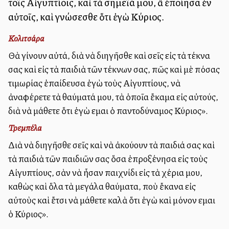
τοῖς Αἰγυπτίοις, καὶ τὰ σημεῖά μου, ἃ ἐποίησα ἐν
αὐτοῖς, καὶ γνώσεσθε ὅτι ἐγὼ Κύριος.
Κολιτσάρα
Θὰ γίνουν αὐτά, διὰ νὰ διηγῆσθε καὶ σεῖς εἰς τὰ τέκνα
σας καὶ εἰς τὰ παιδιὰ τῶν τέκνων σας, πῶς καὶ μὲ πόσας
τιμωρίας ἐπαίδευσα ἐγὼ τοὺς Αἰγυπτίους, νὰ
ἀναφέρετε τὰ θαύματά μου, τὰ ὁποῖα ἔκαμα εἰς αὐτούς,
διὰ νὰ μάθετε ὅτι ἐγὼ εἶμαι ὁ παντοδύναμος Κύριος».
Τρεμπέλα
Διὰ νὰ διηγῆσθε σεῖς καὶ νὰ ἀκούουν τὰ παιδιά σας καὶ
τὰ παιδιὰ τῶν παιδιῶν σας ὅσα ἐπροξένησα εἰς τοὺς
Αἰγυπτίους, σὰν νὰ ἦσαν παιχνίδι εἰς τὰ χέρια μου,
καθὼς καὶ ὅλα τὰ μεγάλα θαύματα, ποὺ ἔκανα εἰς
αὐτοὺς καὶ ἔτσι νὰ μάθετε καλὰ ὅτι ἐγὼ καὶ μόνον εἶμαι
ὁ Κύριος».