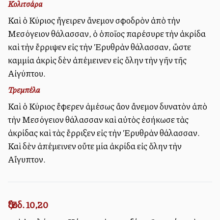
Κολιτσάρα
Καὶ ὁ Κύριος ἤγειρεν ἄνεμον σφοδρὸν ἀπὸ τὴν
Μεσόγειον θάλασσαν, ὁ ὁποῖος παρέσυρε τὴν ἀκρίδα
καὶ τὴν ἔρριψεν εἰς τὴν Ἐρυθρὰν θάλασσαν, ὥστε
καμμία ἀκρὶς δὲν ἀπέμεινεν εἰς ὅλην τὴν γῆν τῆς
Αἰγύπτου.
Τρεμπέλα
Καὶ ὁ Κύριος ἔφερεν ἀμέσως ἄλλον ἄνεμον δυνατὸν ἀπὸ
τὴν Μεσόγειον θάλασσαν καὶ αὐτὸς ἐσήκωσε τὰς
ἀκρίδας καὶ τὰς ἔρριξεν εἰς τὴν Ἐρυθρὰν θάλασσαν.
Καὶ δὲν ἀπέμεινεν οὔτε μία ἀκρίδα εἰς ὅλην τὴν
Αἴγυπτον.
Ἔξοδ. 10,20