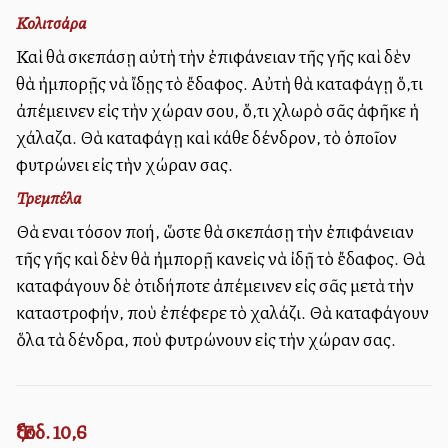
Κολιτσάρα
Καὶ θὰ σκεπάσῃ αὐτὴ τὴν ἐπιφάνειαν τῆς γῆς καὶ δὲν
θὰ ἠμπορῇς νὰ ἴδῃς τὸ ἔδαφος. Αὐτὴ θὰ καταφάγῃ ὅ,τι
ἀπέμεινεν εἰς τὴν χώραν σου, ὅ,τι χλωρὸ σᾶς ἀφῆκε ἡ
χάλαζα. Θὰ καταφάγῃ καὶ κάθε δένδρον, τὸ ὁποῖον
φυτρώνει εἰς τὴν χώραν σας.
Τρεμπέλα
Θὰ εἶναι τόσον πολλή, ὥστε θὰ σκεπάσῃ τὴν ἐπιφάνειαν
τῆς γῆς καὶ δὲν θὰ ἠμπορῇ κανεὶς νὰ ἰδῇ τὸ ἔδαφος. Θὰ
καταφάγουν δὲ ὀτιδήποτε ἀπέμεινεν εἰς σᾶς μετὰ τὴν
καταστροφήν, ποὺ ἐπέφερε τὸ χαλάζι. Θὰ καταφάγουν
ὅλα τὰ δένδρα, ποὺ φυτρώνουν εἰς τὴν χώραν σας.
Ἔξοδ. 10,6