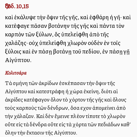
Ἔξοδ. 10,15
καὶ ἐκάλυψε τὴν ὄψιν τῆς γῆς, καὶ ἐφθάρη ἡ γῆ· καὶ
κατέφαγε πᾶσαν βοτάνην τῆς γῆς καὶ πάντα τὸν
καρπὸν τῶν ξύλων, ὃς ὑπελείφθη ἀπὸ τῆς
χαλάζης· οὐχ ὑπελείφθη χλωρὸν οὐδὲν ἐν τοῖς
ξύλοις καὶ ἐν πάσῃ βοτάνῃ τοῦ πεδίου, ἐν πάσῃ γῇ
Αἰγύπτου.
Κολιτσάρα
Τὰ σμήνη τῶν ἀκρίδων ἐσκέπασαν τὴν ὄψιν τῆς
Αἰγύπτου καὶ κατεστράφη ἡ χώρα ἐκείνη, διότι αἱ
ἀκρίδες κατέφαγον ὅλον τὸ χόρτον τῆς γῆς καὶ ὅλους
τοὺς καρποὺς τῶν δένδρων, ὅσα εἶχον ἀπομείνει ἀπὸ
τὴν χάλαζαν. Καὶ δὲν ἔμεινε πλέον τίποτε τὸ χλωρὸν
οὔτε εἰς τὰ δένδρα οὔτε εἰς τὰ χόρτα τῶν πεδιάδων καθ’
ὅλην τὴν ἔκτασιν τῆς Αἰγύπτου.