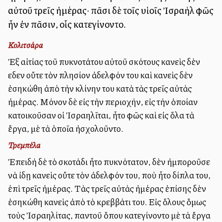
αὐτοῦ τρεῖς ἡμέρας· πᾶσι δὲ τοῖς υἱοῖς Ἰσραὴλ φῶς
ἦν ἐν πᾶσιν, οἷς κατεγίνοντο.
Κολιτσάρα
Ἐξ αἰτίας τοῦ πυκνοτάτου αὐτοῦ σκότους κανεὶς δὲν
εἶδεν οὔτε τὸν πλησίον ἀδελφόν του καὶ κανεὶς δὲν
ἐσηκώθη ἀπὸ τὴν κλίνην του κατὰ τὰς τρεῖς αὐτὰς
ἡμέρας. Μόνον δὲ εἰς τὴν περιοχήν, εἰς τὴν ὁποίαν
κατοικοῦσαν οἱ Ἰσραηλῖται, ἦτο φῶς καὶ εἰς ὅλα τὰ
ἔργα, μὲ τὰ ὁποῖα ἠσχολοῦντο.
Τρεμπέλα
Ἐπειδὴ δὲ τὸ σκοτάδι ἦτο πυκνότατον, δὲν ἠμποροῦσε
νὰ ἰδῃ κανεὶς οὔτε τὸν ἀδελφόν του, ποὺ ἦτο δίπλα του,
ἐπὶ τρεῖς ἡμέρας. Τὰς τρεῖς αὐτὰς ἡμέρας ἐπίσης δὲν
ἐσηκώθη κανεὶς ἀπὸ τὸ κρεββάτι του. Εἰς ὅλους ὅμως
τοὺς Ἰσραηλίτας, παντοῦ ὅπου κατεγίνοντο μὲ τὰ ἔργα