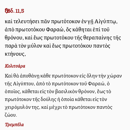
Ἔξοδ. 11,5
καὶ τελευτήσει πᾶν πρωτότοκον ἐν γῇ Αἰγύπτῳ,
ἀπὸ πρωτοτόκου Φαραώ, ὃς κάθηται ἐπὶ τοῦ
θρόνου, καὶ ἕως πρωτοτόκου τῆς θεραπαίνης τῆς
παρὰ τὸν μύλον καὶ ἕως πρωτοτόκου παντὸς
κτήνους,
Κολιτσάρα
Καὶ θὰ ἀποθάνῃ κάθε πρωτότοκον εἰς ὅλην τὴν χώραν
τῆς Αἰγύπτου, ἀπὸ τὸ πρωτότοκον τοῦ Φαραώ, ὁ
ὁποῖος, κάθεται εἰς τὸν βασιλικὸν θρόνον, ἕως τὸ
πρωτότοκον τῆς δούλης ἡ ὁποία κάθεται εἰς τὸν
χειρόμυλόν της, καὶ μέχρι τὸ πρωτότοκον παντὸς
ζώου.
Τρεμπέλα