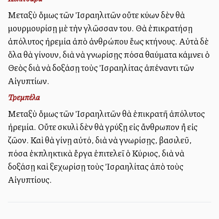
Μεταξὺ ὅμως τῶν Ἰσραηλιτῶν οὔτε κύων δὲν θὰ
μουρμουρίσῃ μὲ τὴν γλῶσσαν του. Θὰ ἐπικρατήσῃ
ἀπόλυτος ἠρεμία ἀπὸ ἀνθρώπου ἕως κτήνους. Αὐτὰ δὲ
ὅλα θὰ γίνουν, διὰ νὰ γνωρίσῃς πόσα θαύματα κάμνει ὁ
Θεὸς διὰ νὰ δοξάσῃ τοὺς Ἰσραηλίτας ἀπέναντι τῶν
Αἰγυπτίων.
Τρεμπέλα
Μεταξὺ ὅμως τῶν Ἰσραηλιτῶν θὰ ἐπικρατῆ ἀπόλυτος
ἠρεμία. Οὔτε σκυλὶ δὲν θὰ γρύξῃ εἰς ἄνθρωπον ἢ εἰς
ζῶον. Καὶ θὰ γίνῃ αὐτό, διὰ νὰ γνωρίσῃς, βασιλεῦ,
πόσα ἐκπληκτικὰ ἔργα ἐπιτελεῖ ὁ Κύριος, διὰ νὰ
δοξάσῃ καὶ ξεχωρίσῃ τοὺς Ἰσραηλίτας ἀπὸ τοὺς
Αἰγυπτίους.