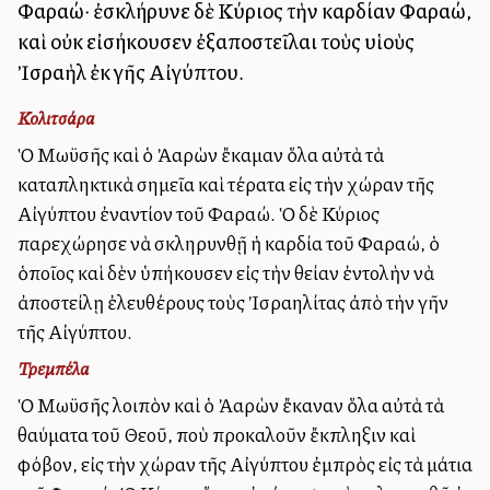
Φαραώ· ἐσκλήρυνε δὲ Κύριος τὴν καρδίαν Φαραώ,
καὶ οὐκ εἰσήκουσεν ἐξαποστεῖλαι τοὺς υἱοὺς
Ἰσραὴλ ἐκ γῆς Αἰγύπτου.
Κολιτσάρα
Ὁ Μωϋσῆς καὶ ὁ Ἀαρὼν ἔκαμαν ὅλα αὐτὰ τὰ
καταπληκτικὰ σημεῖα καὶ τέρατα εἰς τὴν χώραν τῆς
Αἰγύπτου ἐναντίον τοῦ Φαραώ. Ὁ δὲ Κύριος
παρεχώρησε νὰ σκληρυνθῇ ἡ καρδία τοῦ Φαραώ, ὁ
ὁποῖος καὶ δὲν ὑπήκουσεν εἰς τὴν θείαν ἐντολὴν νὰ
ἀποστείλῃ ἐλευθέρους τοὺς Ἰσραηλίτας ἀπὸ τὴν γῆν
τῆς Αἰγύπτου.
Τρεμπέλα
Ὁ Μωϋσῆς λοιπὸν καὶ ὁ Ἀαρὼν ἔκαναν ὅλα αὐτὰ τὰ
θαύματα τοῦ Θεοῦ, ποὺ προκαλοῦν ἔκπληξιν καὶ
φόβον, εἰς τὴν χώραν τῆς Αἰγύπτου ἐμπρὸς εἰς τὰ μάτια