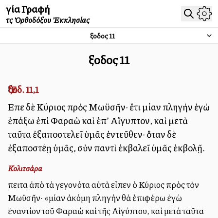
Ἁγία Γραφή
τῆς Ὀρθοδόξου Ἐκκλησίας
Ἔξοδος
11
Ἔξοδος
11
Ἔξοδ. 11,1
Εἶπε δὲ Κύριος πρὸς Μωϋσῆν· ἔτι μίαν πληγὴν ἐγὼ
ἐπάξω ἐπὶ Φαραὼ καὶ ἐπ’ Αἴγυπτον, καὶ μετὰ
ταῦτα ἐξαποστελεῖ ὑμᾶς ἐντεῦθεν· ὅταν δὲ
ἐξαποστέλλῃ ὑμᾶς, σὺν παντὶ ἐκβαλεῖ ὑμᾶς ἐκβολῇ.
Κολιτσάρα
Ἔπειτα ἀπὸ τὰ γεγονότα αὐτὰ εἶπεν ὁ Κύριος πρὸς τὸν
Μωϋσῆν· «μίαν ἀκόμη πληγὴν θὰ ἐπιφέρω ἐγὼ
ἐναντίον τοῦ Φαραὼ καὶ τῆς Αἰγύπτου, καὶ μετὰ ταῦτα