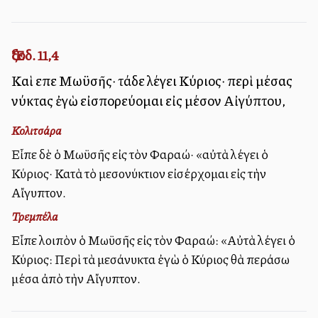
Ἔξοδ. 11,4
Καὶ εἶπε Μωϋσῆς· τάδε λέγει Κύριος· περὶ μέσας
νύκτας ἐγὼ εἰσπορεύομαι εἰς μέσον Αἰγύπτου,
Κολιτσάρα
Εἶπε δὲ ὁ Μωϋσῆς εἰς τὸν Φαραώ· «αὐτὰ λέγει ὁ
Κύριος· Κατὰ τὸ μεσονύκτιον εἰσέρχομαι εἰς τὴν
Αἴγυπτον.
Τρεμπέλα
Εἶπε λοιπὸν ὁ Μωϋσῆς εἰς τὸν Φαραώ: «Αὐτὰ λέγει ὁ
Κύριος: Περὶ τὰ μεσάνυκτα ἐγὼ ὁ Κύριος θὰ περάσω
μέσα ἀπὸ τὴν Αἴγυπτον.