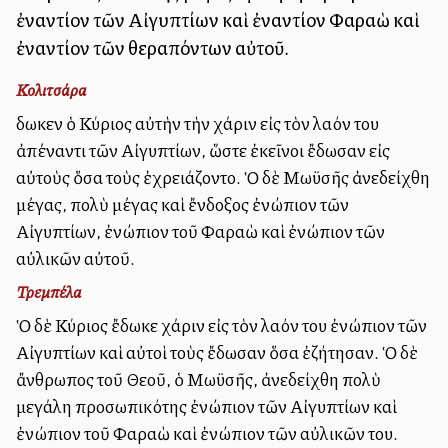
ἐναντίον τῶν Αἰγυπτίων καὶ ἐναντίον Φαραὼ καὶ
ἐναντίον τῶν θεραπόντων αὐτοῦ.
Κολιτσάρα
Ἔδωκεν ὁ Κύριος αὐτὴν τὴν χάριν εἰς τὸν λαόν του
ἀπέναντι τῶν Αἰγυπτίων, ὥστε ἐκεῖνοι ἔδωσαν εἰς
αὐτοὺς ὅσα τοὺς ἐχρειάζοντο. Ὁ δὲ Μωϋσῆς ἀνεδείχθη
μέγας, πολὺ μέγας καὶ ἔνδοξος ἐνώπιον τῶν
Αἰγυπτίων, ἐνώπιον τοῦ Φαραὼ καὶ ἐνώπιον τῶν
αὐλικῶν αὐτοῦ.
Τρεμπέλα
Ὁ δὲ Κύριος ἔδωκε χάριν εἰς τὸν λαόν του ἐνώπιον τῶν
Αἰγυπτίων καὶ αὐτοὶ τοὺς ἔδωσαν ὅσα ἐζήτησαν. Ὁ δὲ
ἄνθρωπος τοῦ Θεοῦ, ὁ Μωϋσῆς, ἀνεδείχθη πολὺ
μεγάλη προσωπικότης ἐνώπιον τῶν Αἰγυπτίων καὶ
ἐνώπιον τοῦ Φαραὼ καὶ ἐνώπιον τῶν αὐλικῶν του.