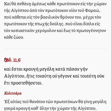
Καὶ θὰ πεθάνῃ ἀμέσως κάθε πρωτότοκον εἰς τὴν χώραν
τῆς Αἰγύπτου ἀπὸ τὸν πρωτότοκον υἱὸν τοῦ Φαραώ,
ποὺ κάθεται εἰς τὸν βασιλικὸν θρόνον του, μέχρι τὸν
πρωτότοκον τῆς πτωχῆς δούλης, ποὺ εἶναι δίπλα εἰς
τὸν κοπιαστικὸν χερόμυλον καὶ ἕως τὸ πρωτογέννητον
κάθε ζώου.
Ἔξοδ. 11,6
καὶ ἔσται κραυγὴ μεγάλη κατὰ πᾶσαν γῆν
Αἰγύπτου, ἥτις τοιαύτη οὐ γέγονε καὶ τοιαύτη οὐκ
ἔτι προστεθήσεται.
Κολιτσάρα
Ἐξ αἰτίας τοῦ θανάτου τῶν πρωτοτόκων θὰ γίνῃ μεγάλη
γοερὰ κραυγὴ καθ’ ὅλην τὴν χώραν τῆς Αἰγύπτου,