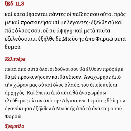
Ἔξοδ. 11,8
καὶ καταβήσονται πάντες οἱ παῖδές σου οὗτοι πρός
με καὶ προσκυνήσουσί με λέγοντες· ἔξελθε σὺ καὶ
πᾶς ὁ λαός σου, οὗ σὺ ἀφηγῇ· καὶ μετὰ ταῦτα
ἐξελεύσομαι. ἐξῆλθε δὲ Μωϋσῆς ἀπὸ Φαραὼ μετὰ
θυμοῦ.
Κολιτσάρα
Ἔπειτα ἀπὸ αὐτὰ ὅλοι οἱ δοῦλοι σου θὰ ἔλθουν πρὸς ἐμέ,
θὰ μὲ προσκυνήσουν καὶ θὰ εἴπουν: Ἀναχώρησε ἀπὸ
τὴν χώραν μας σὺ καὶ ὅλος ὁ λαός, τοῦ ὁποίου εἶσαι
ἀρχηγός. Καὶ ἔπειτα ἀπὸ αὐτὰ θὰ ἀναχωρήσω
ἐλεύθερος πλέον ἀπὸ τὴν Αἴγυπτον». Γεμᾶτος δὲ ἱερὰν
ἀγανάκτησα ἐξῆλθεν ὁ Μωϋσῆς ἀπὸ τὰ ἀνάκτορα τοῦ
Φαραώ.
Τρεμπέλα