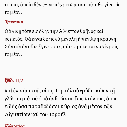
τέτοια, ὁποία δὲν ἔγινε μέχρι τώρα καὶ οὔτε θὰ γίνῃ εἰς
τὸ μέλλον.
Τρεμπέλα
Θὰ γίνῃ τότε εἰς ὅλην τὴν Αἴγυπτον θρῆνος καὶ
κοπετός. Θὰ εἶναι δὲ πολὺ μεγάλη ἡ πένθιμη κραυγή.
Σὰν αὐτὴν οὔτε ἔγινε ποτέ, οὔτε πρόκειται νὰ γίνῃ εἰς
τὸ μέλλον.
Ἔξοδ. 11,7
καὶ ἐν πᾶσι τοῖς υἱοῖς Ἰσραὴλ οὐ γρύξει κύων τῇ
γλώσσῃ αὐτοῦ ἀπὸ ἀνθρώπου ἕως κτήνους, ὅπως
εἰδῇς ὅσα παραδοξάσει Κύριος ἀνὰ μέσον τῶν
Αἰγυπτίων καὶ τοῦ Ἰσραήλ.
Κολιτσάρα