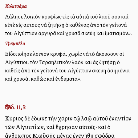
Κολιτσάρα
Λάλησε λοιπὸν κρυφίως εἰς τὰ αὐτιὰ τοῦ λαοῦ σου καὶ
εἰπὲ εἰς αὐτοὺς νὰ ζητήσῃ ὁ καθένας ἀπὸ τὸν γείτονά
του Αἰγύπτιον ἀργυρᾶ καὶ χρυσᾶ σκεύη καὶ ἰματιαμόν».
Τρεμπέλα
Εἰδοποίησε λοιπὸν κρυφά, χωρὶς νὰ τὸ ἀκούσουν οἱ
Αἰγύπτιοι, τὸν Ἰσραηλιτικὸν λαὸν καὶ ἂς ζητήσῃ ὁ
καθεὶς ἀπὸ τὸν γείτονά του Αἰγύπτιον σκεύη ἀσημένια
καὶ χρυσά, καθὼς καὶ ἐνδύματα».
Ἔξοδ. 11,3
Κύριος δὲ ἔδωκε τὴν χάριν τῷ λαῷ αὐτοῦ ἐναντίον
τῶν Αἰγυπτίων, καὶ ἔχρησαν αὐτοῖς· καὶ ὁ
ἄνθρωπος Μωϋσῆς μέγας ἐγενήθη σφόδρα