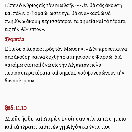
Εἶπεν ὁ Κύριος εἰς τὸν Μωϋσῆν· «Δὲν θὰ σᾶς ἀκούσῃ
καὶ πάλιν ὁ Φαραώ· ὥστε ἐγὼ θὰ ἀναγκασθῶ νὰ
πληθύνω ἀκόμη περισσότερον τὰ σημεῖα καὶ τὰ τέρατα
εἰς τὴν Αἴγυπτον».
Τρεμπέλα
Εἶπε δὲ ὁ Κύριος πρὸς τὸν Μωϋσῆν: «Δὲν πρόκειται νὰ
σᾶς ἀκούσῃ καὶ νὰ δεχθῇ τὸ αἴτημά σας ὁ Φαραώ, διὰ
νὰ κάμω ἔτσι καὶ ἐγὼ εἰς τὴν Αἴγυπτον πολὺ
περισσότερα τέρατα καὶ σημεῖα, ποὺ φανερώνουν τὴν
δύναμίν μου».
Ἔξοδ. 11,10
Μωϋσῆς δὲ καὶ Ἀαρὼν ἐποίησαν πάντα τὰ σημεῖα
καὶ τὰ τέρατα ταῦτα ἐν γῇ Αἰγύπτῳ ἐναντίον