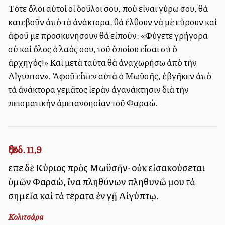
Τότε ὅλοι αὐτοὶ οἱ δοῦλοι σου, ποὺ εἶναι γύρω σου, θὰ
κατεβοῦν ἀπὸ τὰ ἀνάκτορα, θὰ ἔλθουν νὰ μὲ εὔρουν καὶ
ἀφοῦ με προσκυνήσουν θὰ εἰποῦν: «Φύγετε γρήγορα
σὺ καὶ ὅλος ὁ λαός σου, τοῦ ὁποίου εἶσαι σὺ ὁ
ἀρχηγός!» Καὶ μετὰ ταῦτα θὰ ἀναχωρήσω ἀπὸ τὴν
Αἴγυπτον». Ἀφοῦ εἶπεν αὐτὰ ὁ Μωϋσῆς, ἐβγῆκεν ἀπὸ
τὰ ἀνάκτορα γεμᾶτος ἱερὰν ἀγανάκτησιν διὰ τὴν
πεισματικὴν ἀμετανοησίαν τοῦ Φαραώ.
Ἔξοδ. 11,9
εἶπε δὲ Κύριος πρὸς Μωϋσῆν· οὐκ εἰσακούσεται
ὑμῶν Φαραώ, ἵνα πληθύνων πληθυνῶ μου τὰ
σημεῖα καὶ τὰ τέρατα ἐν γῇ Αἰγύπτῳ.
Κολιτσάρα