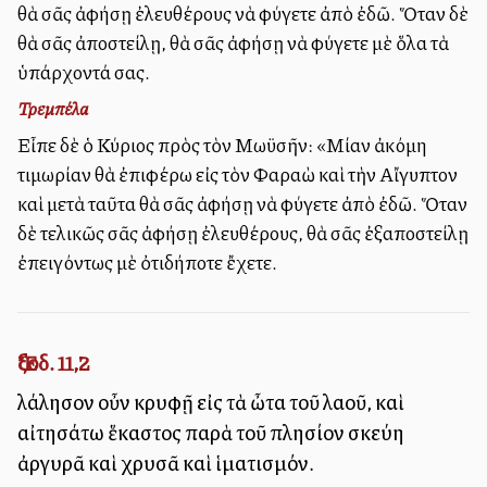
θὰ σᾶς ἀφήσῃ ἐλευθέρους νὰ φύγετε ἀπὸ ἐδῶ. Ὅταν δὲ
θὰ σᾶς ἀποστείλῃ, θὰ σᾶς ἀφήσῃ νὰ φύγετε μὲ ὅλα τὰ
ὑπάρχοντά σας.
Τρεμπέλα
Εἶπε δὲ ὁ Κύριος πρὸς τὸν Μωϋσῆν: «Μίαν ἀκόμη
τιμωρίαν θὰ ἐπιφέρω εἰς τὸν Φαραὼ καὶ τὴν Αἴγυπτον
καὶ μετὰ ταῦτα θὰ σᾶς ἀφήσῃ νὰ φύγετε ἀπὸ ἐδῶ. Ὅταν
δὲ τελικῶς σᾶς ἀφήσῃ ἐλευθέρους, θὰ σᾶς ἐξαποστείλῃ
ἐπειγόντως μὲ ὀτιδήποτε ἔχετε.
Ἔξοδ. 11,2
λάλησον οὖν κρυφῇ εἰς τὰ ὦτα τοῦ λαοῦ, καὶ
αἰτησάτω ἕκαστος παρὰ τοῦ πλησίον σκεύη
ἀργυρᾶ καὶ χρυσᾶ καὶ ἱματισμόν.