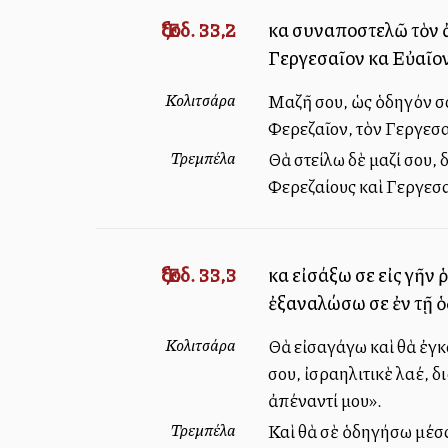
Ἔξοδ. 33,2
καὶ συναποστελῶ τὸν ἄ
Γεργεσαῖον καὶ Εὐαῖον
Κολιτσάρα
Μαζῆ σου, ὡς ὁδηγόν σο
Φερεζαῖον, τὸν Γεργεσα
Τρεμπέλα
Θὰ στείλω δὲ μαζί σου, 
Φερεζαίους καὶ Γεργεσα
Ἔξοδ. 33,3
καὶ εἰσάξω σε εἰς γῆν
ἐξαναλώσω σε ἐν τῇ ὁ
Κολιτσάρα
Θὰ εἰσαγάγω καὶ θὰ ἐγκ
σου, ἰσραηλιτικὲ λαέ, δ
ἀπέναντί μου».
Τρεμπέλα
Καὶ θὰ σὲ ὁδηγήσω μέσα