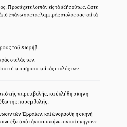
σος. Προσέχετε λοιπὸν εἰς τὸ ἑξῆς οὕτως, ὥστε
 ἀπὸ ἐπάνω σας τὰς λαμπρὰς στολάς σας καὶ τὰ
 ὄρους τοῦ Χωρήβ.
πρὰς στολάς των.
αι τὰ κοσμήματα καὶ τὰς στολάς των.
πὸ τῆς παρεμβολῆς, καὶ ἐκλήθη σκηνὴ
 ἔξω τῆς παρεμβολῆς.
ήνωσιν τῶν Ἑβραίων, καὶ ὠνομάσθη ἡ σκηνή
βγαινε ἔξω ἀπὸ τὴν κατασκήνωσιν καὶ ἐπήγαινε