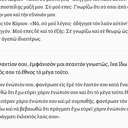
ἀποστείλῃς μαζῆ μου. Σὺ μοῦ εἶπες· Γνωρίζω ὅτι σὺ εἶσαι ἀπ
ην μου καὶ τὴν εὔνοιάν μου.
ς τὸν Κύριον. «Νά, σὺ μοῦ λέγεις· ὁδήγησε τὸν λαὸν αὐτό
δηγόν. Μοῦ εἶπες δὲ καὶ τὸ ἑξῆς: Σὲ γνωρίζω καὶ σὲ θεωρῷ 
σὲ ἀγαπῶ ἰδιαιτέρως.
ἐναντίον σου, ἐμφάνισόν μοι σεαυτὸν γνωστῶς, ἵνα ἴδω
αός σου τὸ ἔθνος τὸ μέγα τοῦτο.
ν ἐνώπιόν σου, φανέρωσε εἰς ἐμὲ τὸν ἑαυτόν σου κατὰ ἕνα τ
σθῶ ὅτι ἔχω εὔρει χάριν ἐνώπιόν σου καὶ ὅτι τὸ μέγα τοῦτο ἔθ
ιτέραν χάριν ἐνώπιόν σου καὶ μὲ συμπαθῇς, φανέρωσε τὸν 
ἴδω καὶ νὰ βεβαιωθῶ ὅτι πράγματι ἔχω εὐρεῖ χάριν ἐνώπιόν σ
ράγματι ἐκλεκτὸς λαός σου».