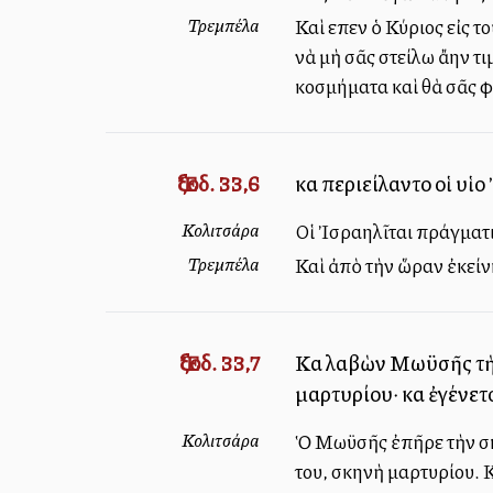
Τρεμπέλα
Καὶ εἶπεν ὁ Κύριος εἰς 
νὰ μὴ σᾶς στείλω ἄλλην
κοσμήματα καὶ θὰ σᾶς 
Ἔξοδ. 33,6
καὶ περιείλαντο οἱ υἱ
Κολιτσάρα
Οἱ Ἰσραηλῖται πράγματι
Τρεμπέλα
Καὶ ἀπὸ τὴν ὥραν ἐκείν
Ἔξοδ. 33,7
Καὶ λαβὼν Μωϋσῆς τὴ
μαρτυρίου· καὶ ἐγένε
Κολιτσάρα
Ὁ Μωϋσῆς ἐπῆρε τὴν σκ
του, σκηνὴ μαρτυρίου. 