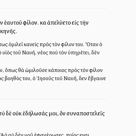
 ἑαυτοῦ φίλον. καὶ ἀπελύετο εἰς τὴν
σκηνῆς.
ς ὁμιλεῖ κανεὶς πρὸς τὸν φίλον του. Ὅταν ὁ
υἱὸς τοῦ Ναυῆ, νέος ποὺ τὸν ὑπηρέτει, δὲν
, ὅπως θὰ ὡμιλοῦσε κάποιος πρὸς τὸν φίλον
ς βοηθός του, ὁ Ἰησοῦς τοῦ Ναυῆ, δεν ἔβγαινε
 σὺ δὲ οὐκ ἐδήλωσάς μοι, ὃν συναποστελεῖς
λλὰ σὺ δὲν μοῦ ἐφανέρωσες, ποῖος εἶναι