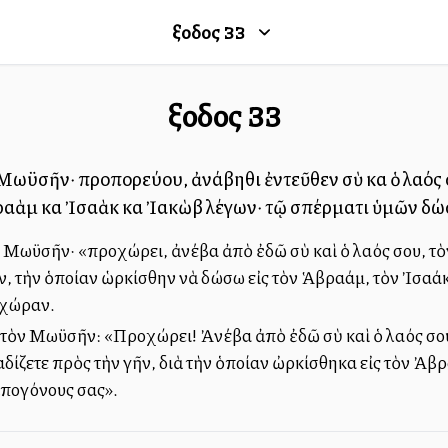
Ἔξοδος
33
Ἔξοδος
33
Μωϋσῆν· προπορεύου, ἀνάβηθι ἐντεῦθεν σὺ καὶ ὁ λαός σ
αὰμ καὶ Ἰσαὰκ καὶ Ἰακὼβ λέγων· τῷ σπέρματι ὑμῶν δώ
ν Μωϋσῆν· «προχώρει, ἀνέβα ἀπὸ ἐδῶ σὺ καὶ ὁ λαός σου, τὸ
αν, τὴν ὁποίαν ὡρκίσθην νὰ δώσω εἰς τὸν Ἁβραάμ, τὸν Ἰσαά
 χώραν.
ς τὸν Μωϋσῆν: «Προχώρει! Ἀνέβα ἀπὸ ἐδῶ σὺ καὶ ὁ λαός σου
αδίζετε πρὸς τὴν γῆν, διὰ τὴν ὁποίαν ὠρκίσθηκα εἰς τὸν Ἀβ
 ἀπογόνους σας».