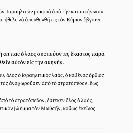
τῶν Ἰσραηλιτῶν μακρυὰ ἀπὸ τὴν κατασκήνωσιν
ε ἤθελε νὰ ἀπευθυνθῇ εἰς τὸν Κύριον ἔβγαινε
ήκει πᾶς ὁ λαὸς σκοπεύοντες ἕκαστος παρὰ
εῖν αὐτὸν εἰς τὴν σκηνήν.
, ὅλος ὁ ἰσραηλιτικὸς λαός, ὁ καθένας ὄρθιος
αὐτὸς ἀναχωροῦσεν ἀπὸ τὸ στρατόπεδον, ἕως
ἀπὸ τὸ στρατόπεδον, ἔστεκεν ὅλος ὁ λαός,
αστικὸν βλέμμα τὸν Μωϋσῆν, καθὼς ἐκεῖνος