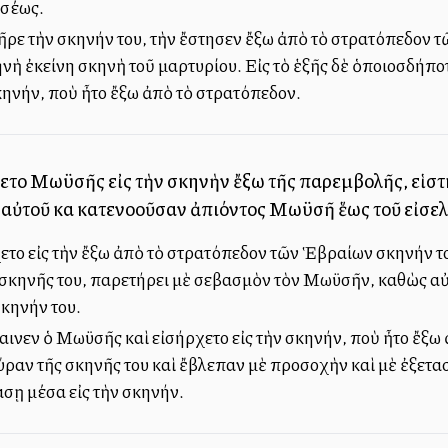
ϋσέως.
ρε τὴν σκηνήν του, τὴν ἔστησεν ἔξω ἀπὸ τὸ στρατόπεδον 
νὴ ἐκείνη σκηνὴ τοῦ μαρτυρίου. Εἰς τὸ ἑξῆς δὲ ὁποιοσδήποτ
σκηνήν, ποὺ ἦτο ἔξω ἀπὸ τὸ στρατόπεδον.
ύετο Μωϋσῆς εἰς τὴν σκηνὴν ἔξω τῆς παρεμβολῆς, εἱστ
 αὐτοῦ καὶ κατενοοῦσαν ἀπιόντος Μωϋσῆ ἕως τοῦ εἰσελθ
ο εἰς τὴν ἔξω ἀπὸ τὸ στρατόπεδον τῶν Ἑβραίων σκηνήν του
ῆς σκηνῆς του, παρετήρει μὲ σεβασμὸν τὸν Μωϋσῆν, καθὼς 
σκηνήν του.
ινεν ὁ Μωϋσῆς καὶ εἰσήρχετο εἰς τὴν σκηνήν, ποὺ ἦτο ἔξω 
θύραν τῆς σκηνῆς του καὶ ἔβλεπαν μὲ προσοχὴν καὶ μὲ ἐξετ
άσῃ μέσα εἰς τὴν σκηνήν.