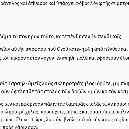
οτράχηλος καὶ ἀτίθασος καὶ ὑπάρχει φόβος λόγῳ τῆς συμπε
 ῥῆμα τὸ πονηρὸν τοῦτο, κατεπένθησεν ἐν πενθικοῖς.
ρεῖαν αὐτὴν ἀπόφασιν τοῦ Θεοῦ κατελήφθη ἀπὸ πένθος καὶ 
 τὸν πικρὸν αὐτὸν λόγον, ἐλυπήθη πολὺ καὶ ἐφόρεσαν ὅλο
υἱοῖς Ἰσραήλ· ὑμεῖς λαὸς σκληροτράχηλος· ὁρᾶτε, μὴ πλη
οὖν ἀφέλεσθε τὰς στολὰς τῶν δοξῶν ὑμῶν καὶ τὸν κόσμον
 των καὶ ἐφόρεσαν πάλιν τὰς λαμπρὰς στολάς των λησμονήσ
ὸς σκληροτράχηλος, προσέχετε, μήπως καὶ ἁμαρτήσετε πάλιν 
θρεύσω ὅλους. Τώρα, λοιπόν, βγάλετε ἀπὸ πάνω σας τὰς λαμ
 πρὸς χάριν σας».