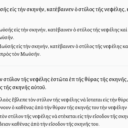
ῆς εἰς τὴν σκηνήν, κατέβαινεν ὁ στῦλος τῆς νεφέλης, κα
σῆς εἰς τὴν σκηνήν, κατέβαινεν ὁ στῦλος τῆς νεφέλης καὶ ἵ
Μωϋσῆν.
Μωϋσῆς εἰς τὴν σκηνήν, κατέβαινεν ὁ στῦλος τῆς νεφέλης καὶ
ε πρὸς τὸν Μωϋσῆν.
ὸν στῦλον τῆς νεφέλης ἑστῶτα ἐπὶ τῆς θύρας τῆς σκηνῆς
ς τῆς σκηνῆς αὐτοῦ.
 λαὸς ἔβλεπε τὸν στῦλον τῆς νεφέλης νὰ ἵσταται εἰς τὴν θύ
ουν ὁ καθένας ἀπὸ τὴν θύραν τῆς σκηνῆς του τὴν νεφέλην 
ὸν στῦλον τῆς νεφέλης νὰ στέκεται εἰς τὴν εἴσοδον τῆς σκη
ιαν καθένας ἀπὸ τὴν εἴσοδον τῆς σκηνῆς του.