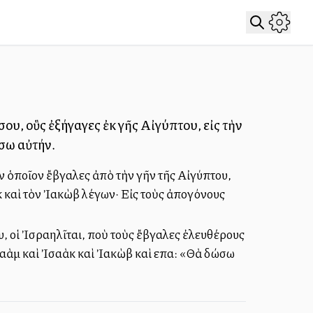
ου, οὓς ἐξήγαγες ἐκ γῆς Αἰγύπτου, εἰς τὴν
σω αὐτήν.
ν ὁποῖον ἔβγαλες ἀπὸ τὴν γῆν τῆς Αἰγύπτου,
κ καὶ τὸν Ἰακὼβ λέγων· Εἰς τοὺς ἀπογόνους
, οἱ Ἰσραηλῖται, ποὺ τοὺς ἔβγαλες ἐλευθέρους
ραὰμ καὶ Ἰσαὰκ καὶ Ἰακὼβ καὶ εἶπα: «Θὰ δώσω