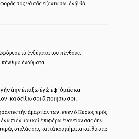
ριφορᾶς σας νὰ σᾶς ἐξοντώσω, ἐνῷ θὰ
ἐφόρεσε τὰ ἐνδύματα τοῦ πένθους.
ι πένθιμα ἐνδύματα.
γὴν ἄλλην ἐπάξω ἐγὼ ἐφ’ ὑμᾶς καὶ
, καὶ δείξω σοι ἃ ποιήσω σοι.
αντες τὴν ἁμαρτίαν των, εἶπεν ὁ Κύριος πρὸς
ἐνώπιόν μου καὶ ἐπιφέρω ἐναντίον σας ἄλλην
πρὰς στολάς σας καὶ τὰ κοσμήματα καὶ θὰ σᾶς