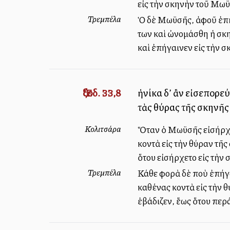
εἰς τὴν σκηνὴν τοῦ Μω
Τρεμπέλα
Ὁ δὲ Μωϋσῆς, ἀφοῦ ἐπῆ
των καὶ ὠνομάσθη ἡ σκη
καὶ ἐπήγαινεν εἰς τὴν 
Ἔξοδ. 33,8
ἡνίκα δ’ ἂν εἰσεπορε
τὰς θύρας τῆς σκηνῆς
Κολιτσάρα
Ὅταν ὁ Μωϋσῆς εἰσήρχετ
κοντὰ εἰς τὴν θύραν τ
ὅτου εἰσήρχετο εἰς τὴν 
Τρεμπέλα
Κάθε φορὰ δὲ ποὺ ἐπήγα
καθένας κοντὰ εἰς τὴν 
ἐβάδιζεν, ἕως ὅτου περ