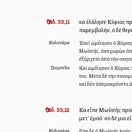
Ἔξοδ. 33,11
καὶ ἐλάλησε Κύριος πρ
παρεμβολήν, ὁ δὲ θερ
Κολιτσάρα
Ἐκεῖ ὠμίληοεν ὁ Κύριος
Μωϋσῆς, ἀναχωρῶν ἀπὸ τ
ἐξήρχετο ἀπὸ τὴν σκηνήν
Τρεμπέλα
Καὶ ὡμίλησεν ὁ Κύριος
του. Μετὰ δὲ τὴν συνομ
καὶ δὲν ἀπεμακρύνετο 
Ἔξοδ. 33,12
Καὶ εἶπε Μωϋσῆς πρὸς 
μετ’ ἐμοῦ· σὺ δέ μοι ε
Κολιτσάρα
Εἶπε δὲ ὁ Μωϋσῆς πρὸς τ