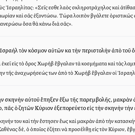
τοὺς Ἰσραηλίτας: «Σεῖς εἶσθε λαὸς σκληροτράχηλος καὶ ἀτίθα
 τιμωρίαν καὶ σᾶς ἐξοντώσω. Τώρα λοιπὸν βγάλετε ὁριστικῶς
φανερώσω ὅσα θὰ κάνω διὰ σᾶς».
οὶ Ἰσραὴλ τὸν κόσμον αὐτῶν καὶ τὴν περιστολὴν ἀπὸ τοῦ
 ἐκεῖ εἰς τὸ ὄρος Χωρὴβ ἔβγαλαν τὰ κοσμήματα καὶ τὰς λαμ
ην τῆς ἀναχωρήσεώς των ἀπὸ τὸ Χωρὴβ ἔβγαλαν οἱ Ἰσραηλῖτ
ν σκηνὴν αὐτοῦ ἔπηξεν ἔξω τῆς παρεμβολῆς, μακρὰν ἀ
το, πᾶς ὁ ζητῶν Κύριον ἐξεπορεύετο εἰς τὴν σκηνὴν τὴν
ηνήν του καὶ τὴν ἔστησεν ἕως καὶ μακρὰν ἀπὸ τὴν κατασκ
Καθένας δέ, ὁ ὁποῖος ἐζήτει νὰ προσέλθῃ εἰς τὸν Κύριον, ἔ