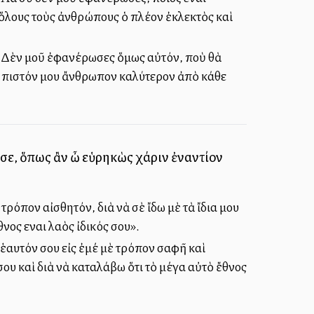
ὸ ὅλους τοὺς ἀνθρώπους ὁ πλέον ἐκλεκτὸς καὶ
ν! Δὲν μοῦ ἐφανέρωσες ὅμως αὐτόν, ποὺ θὰ
ὡς πιστόν μου ἄνθρωπον καλύτερον ἀπὸ κάθε
 σε, ὅπως ἂν ὦ εὑρηκὼς χάριν ἐναντίον
ρόπον αἰσθητόν, διὰ νὰ σὲ ἴδω μὲ τὰ ἴδια μου
νος εἶναι λαὸς ἰδικός σου».
ἑαυτόν σου εἰς ἐμέ μὲ τρόπον σαφῆ καὶ
ου καὶ διὰ νὰ καταλάβω ὅτι τὸ μέγα αὐτὸ ἔθνος