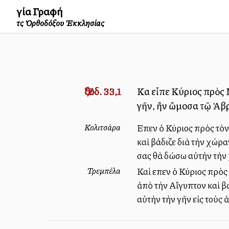
Ἁγία Γραφή
τῆς Ὀρθοδόξου Ἐκκλησίας
Ἔξοδ. 33,1
Καὶ εἶπε Κύριος πρὸς 
γῆν, ἣν ὤμοσα τῷ Ἁβρ
Κολιτσάρα
Εἶπεν ὁ Κύριος πρὸς τὸ
καὶ βάδιζε διὰ τὴν χώρ
σας θὰ δώσω αὐτὴν τὴν
Τρεμπέλα
Καὶ εἶπεν ὁ Κύριος πρὸ
ἀπὸ τὴν Αἴγυπτον καὶ β
αὐτὴν τὴν γῆν εἰς τοὺς