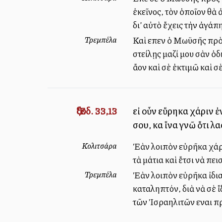
ἐκεῖνος, τὸν ὁποῖον θὰ 
δι’ αὐτὸ ἔχεις τὴν ἀγάπ
Τρεμπέλα
Καὶ εἶπεν ὁ Μωϋσῆς πρὸ
στείλῃς μαζί μου σὰν ὁ
ἄλλον καὶ σὲ ἐκτιμῶ καὶ 
Ἔξοδ. 33,13
εἰ οὖν εὕρηκα χάριν 
σου, καὶ ἵνα γνῶ ὅτι λ
Κολιτσάρα
Ἐὰν λοιπὸν εὑρῆκα χάρι
τὰ μάτια καὶ ἔτσι νὰ πει
Τρεμπέλα
Ἐὰν λοιπὸν εὑρῆκα ἰδια
καταληπτόν, διὰ νὰ σὲ 
τῶν Ἰσραηλιτῶν εἶναι π