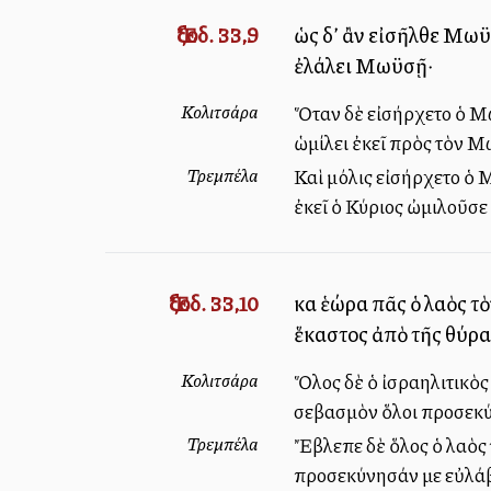
Ἔξοδ. 33,9
ὡς δ’ ἂν εἰσῆλθε Μωϋσ
ἐλάλει Μωϋσῇ·
Κολιτσάρα
Ὅταν δὲ εἰσήρχετο ὁ Μωϋ
ὡμίλει ἐκεῖ πρὸς τὸν 
Τρεμπέλα
Καὶ μόλις εἰσήρχετο ὁ 
ἐκεῖ ὁ Κύριος ὠμιλοῦσ
Ἔξοδ. 33,10
καὶ ἑώρα πᾶς ὁ λαὸς τ
ἕκαστος ἀπὸ τῆς θύρα
Κολιτσάρα
Ὅλος δὲ ὁ ἰσραηλιτικὸς
σεβασμὸν ὅλοι προσεκύν
Τρεμπέλα
Ἔβλεπε δὲ ὅλος ὁ λαὸς τ
προσεκύνησάν με εὐλάβε