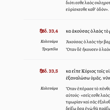
διότι εἶσθε λαὸς σκληρ
εὑρίσκεσθε καθ’ ὁδόν».
Ἔξοδ. 33,4
καὶ ἀκούσας ὁ λαὸς τὸ
Κολιτσάρα
Ἀκούσας ὁ λαὸς τὴν βα
Τρεμπέλα
Ὅταν δὲ ἤκουσεν ὁ λαὸς
Ἔξοδ. 33,5
καὶ εἶπε Κύριος τοῖς 
ἐξαναλώσω ὑμᾶς. νῦν 
Κολιτσάρα
Ὅταν ἐπέρασε τὸ πένθος
αὐτούς· «σεῖς εἶσθε λα
τιμωρίαν καὶ σᾶς ἐξολο
δείξω ὅσα ἐγὼ θὰ πράξω