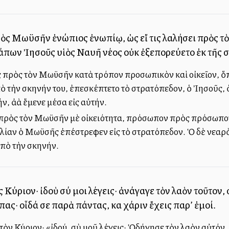
ὸς Μωϋσῆν ἐνώπιος ἐνωπίῳ, ὡς εἴ τις λαλήσει πρὸς τὸν
άπων Ἰησοῦς υἱὸς Ναυῆ νέος οὐκ ἐξεπορεύετο ἐκ τῆς 
 πρὸς τὸν Μωϋσῆν κατὰ τρόπον προσωπικὸν καὶ οἰκεῖον, ὅπω
ὴν σκηνήν του, ἐπεσκέπτετο τὸ στρατόπεδον, ὁ Ἰησοῦς, ὁ 
, ἀλλὰ ἕμενε μέσα εἰς αὐτήν.
 πρὸς τὸν Μωϋσῆν μὲ οἰκειότητα, πρόσωπον πρὸς πρόσωπον
ιλίαν ὁ Μωϋσῆς ἐπέστρεφεν εἰς τὸ στρατόπεδον. Ὁ δὲ νεαρὸ
ἀπὸ τὴν σκηνήν.
Κύριον· ἰδοὺ σύ μοι λέγεις· ἀνάγαγε τὸν λαὸν τοῦτον,
ἶπας· οἶδά σε παρὰ πάντας, καὶ χάριν ἔχεις παρ’ ἐμοί.
ὸν Κύριον· «ἰδού, σὺ μοῦ λέγεις· Ὁδήγησε τὸν λαὸν αὐτόν. Ἀ