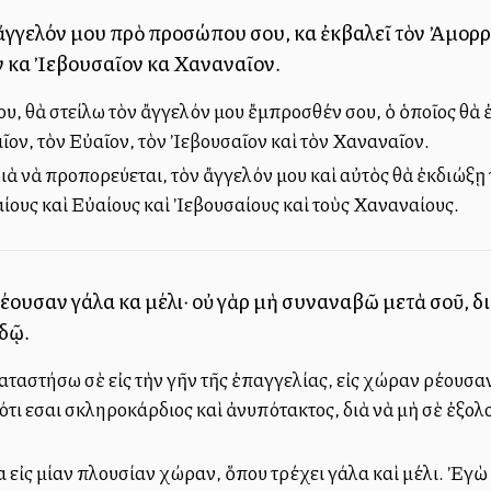
γγελόν μου πρὸ προσώπου σου, καὶ ἐκβαλεῖ τὸν Ἀμορραῖ
 καὶ Ἰεβουσαῖον καὶ Χαναναῖον.
υ, θὰ στείλω τὸν ἄγγελόν μου ἔμπροσθέν σου, ὁ ὁποῖος θὰ 
ῖον, τὸν Εὐαῖον, τὸν Ἰεβουσαῖον καὶ τὸν Χαναναῖον.
διὰ νὰ προπορεύεται, τὸν ἄγγελόν μου καὶ αὐτὸς θὰ ἐκδιώξῃ
ίους καὶ Εὐαίους καὶ Ἰεβουσαίους καὶ τοὺς Χαναναίους.
 ῥέουσαν γάλα καὶ μέλι· οὐ γὰρ μὴ συναναβῶ μετὰ σοῦ, δ
δῷ.
αταστήσω σὲ εἰς τὴν γῆν τῆς ἐπαγγελίας, εἰς χώραν ρέουσαν 
ιότι εἶσαι σκληροκάρδιος καὶ ἀνυπότακτος, διὰ νὰ μὴ σὲ ἐξ
 εἰς μίαν πλουσίαν χώραν, ὅπου τρέχει γάλα καὶ μέλι. Ἐγὼ