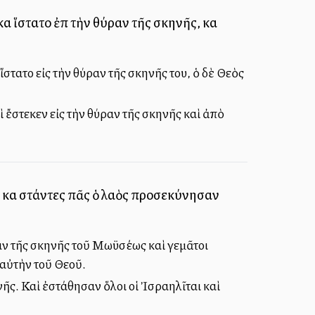
ὶ ἵστατο ἐπὶ τὴν θύραν τῆς σκηνῆς, καὶ
στατο εἰς τὴν θύραν τῆς σκηνῆς του, ὁ δὲ Θεὸς
 ἔστεκεν εἰς τὴν θύραν τῆς σκηνῆς καὶ ἀπὸ
, καὶ στάντες πᾶς ὁ λαὸς προσεκύνησαν
ραν τῆς σκηνῆς τοῦ Μωϋσέως καὶ γεμᾶτοι
αὐτὴν τοῦ Θεοῦ.
νῆς. Καὶ ἐστάθησαν ὅλοι οἱ Ἰσραηλῖται καὶ