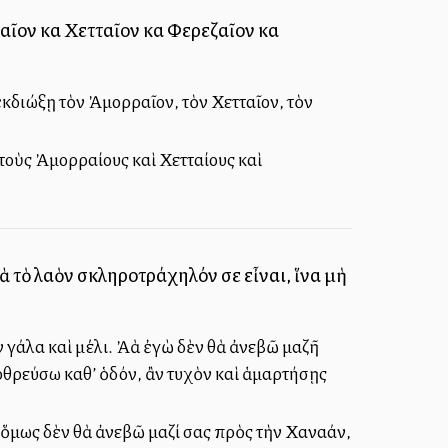
ον καὶ Χετταῖον καὶ Φερεζαῖον καὶ
ἐκδιώξῃ τὸν Ἀμορραῖον, τὸν Χετταῖον, τὸν
 τοὺς Ἀμορραίους καὶ Χετταίους καὶ
ιὰ τὸ λαὸν σκληροτράχηλόν σε εἶναι, ἵνα μὴ
γάλα καὶ μέλι. Ἀλλὰ ἐγὼ δὲν θὰ ἀνεβῶ μαζῆ
ολοθρεύσω καθ’ ὁδόν, ἂν τυχὸν καὶ ἁμαρτήσῃς
 ὅμως δὲν θὰ ἀνεβῶ μαζί σας πρὸς τὴν Χαναάν,