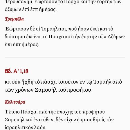
Ἱερουσαλήμ, ἑώρτασαν τὸ Πάσχα καὶ τὴν ἑορτὴν τῶν
ἀζύμων ἐπὶ ἑπτὰ ἡμέρας.
Τρεμπέλα
Ἑώρτασαν δὲ οἱ Ἰσραηλῖται, ποὺ ἦσαν ἐκεῖ κατὰ τὸ
διάστημα ἐκεῖνο, τὸ Πάσχα καὶ τὴν ἑορτὴν τῶν Ἀζύμων
ἐπὶ ἑπτὰ ἡμέρας.
Ἔσδ. Α' 1,18
καὶ οὐκ ἤχθη τὸ πάσχα τοιοῦτον ἐν τῷ Ἰσραὴλ ἀπὸ
τῶν χρόνων Σαμουὴλ τοῦ προφήτου,
Κολιτσάρα
Τέτοιο Πάσχα, ἀπὸ τῆς ἐποχῆς τοῦ προφήτου
Σαμουὴλ καὶ ἐντεῦθεν, δὲν εἶχεν ἑορτασθῆ εἰς τὸν
ἰσραηλιτικὸν λαόν.