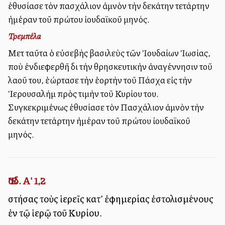
ἐθυσίασε τὸν πασχάλιον ἀμνὸν τὴν δεκάτην τετάρτην
ἡμέραν τοῦ πρώτου ἰουδαϊκοῦ μηνός.
Τρεμπέλα
Μετὰ ταῦτα ὁ εὐσεβὴς βασιλεὺς τῶν Ἰουδαίων Ἰωσίας,
ποὺ ἐνδιεφερθῆ διὰ τὴν θρησκευτικὴν ἀναγέννησιν τοῦ
λαοῦ του, ἑώρτασε τὴν ἑορτὴν τοῦ Πάσχα εἰς τὴν
Ἱερουσαλὴμ πρὸς τιμὴν τοῦ Κυρίου του.
Συγκεκριμένως ἐθυσίασε τὸν Πασχάλιον ἀμνὸν τὴν
δεκάτην τετάρτην ἡμέραν τοῦ πρώτου ἰουδαϊκοῦ
μηνός.
Ἔσδ. Α' 1,2
στήσας τοὺς ἱερεῖς κατ’ ἐφημερίας ἐστολισμένους
ἐν τῷ ἱερῷ τοῦ Κυρίου.