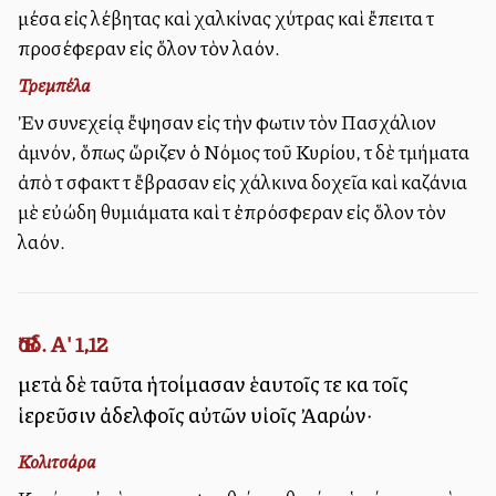
μέσα εἰς λέβητας καὶ χαλκίνας χύτρας καὶ ἔπειτα τὰ
προσέφεραν εἰς ὅλον τὸν λαόν.
Τρεμπέλα
Ἐν συνεχείᾳ ἔψησαν εἰς τὴν φωτιὰν τὸν Πασχάλιον
ἀμνόν, ὅπως ὥριζεν ὁ Νόμος τοῦ Κυρίου, τὰ δὲ τμήματα
ἀπὸ τὰ σφακτὰ τὰ ἔβρασαν εἰς χάλκινα δοχεῖα καὶ καζάνια
μὲ εὐώδη θυμιάματα καὶ τὰ ἐπρόσφεραν εἰς ὅλον τὸν
λαόν.
Ἔσδ. Α' 1,12
μετὰ δὲ ταῦτα ἡτοίμασαν ἑαυτοῖς τε καὶ τοῖς
ἱερεῦσιν ἀδελφοῖς αὐτῶν υἱοῖς Ἀαρών·
Κολιτσάρα