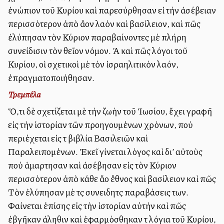
ἐνώπιον τοῦ Κυρίου καὶ παρεσύρθησαν εἰ τὴν ἀσέβειαν
περισσότερον ἀπὸ ἄλλον λαὸν καὶ βασίλειον, καὶ πῶς
ἐλύπησαν τὸν Κύριον παραβαίνοντες μὲ πλήρη
συνείδισιν τὸν θεῖον νόμον. Ἀλλὰ καὶ πῶς λόγοι τοῦ
Κυρίου, οἱ σχετικοὶ μὲ τὸν ἰσραηλιτικὸν λαόν,
ἐπραγματοποιήθησαν.
Τρεμπέλα
Ὅ,τι δὲ σχετίζεται μὲ τὴν ζωὴν τοῦ Ἰωσίου, ἔχει γραφῆ
εἰς τὴν ἱστορίαν τῶν προηγουμένων χρόνων, ποὺ
περιέχεται εἰς τὰ βιβλία Βασιλειῶν καὶ
Παραλειπομένων. Ἐκεῖ γίνεται λόγος καὶ δι’ αὐτοὺς
ποὺ ἁμαρτησαν καὶ ἀσέβησαν εἰς τὸν Κύριον
περισσότερον ἀπὸ κάθε ἄλλο ἔθνος καὶ βασίλειον καὶ πῶς
Τὸν ἐλύπησαν μὲ τὰς συνειδητὰς παραβάσεις των.
Φαίνεται ἐπίσης εἰς τὴν ἱστορίαν αὐτὴν καὶ πῶς
ἐβγῆκαν ἀληθινὰ καὶ ἐφαρμόσθηκαν τὰ λόγια τοῦ Κυρίου,