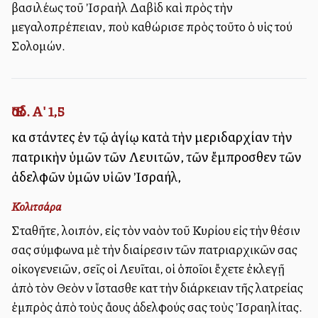
βασιλέως τοῦ Ἰσραὴλ Δαβὶδ καὶ πρὸς τὴν
μεγαλοπρέπειαν, ποὺ καθώρισε πρὸς τοῦτο ὁ υἱς τού
Σολομών.
Ἔσδ. Α' 1,5
καὶ στάντες ἐν τῷ ἁγίῳ κατὰ τὴν μεριδαρχίαν τὴν
πατρικὴν ὑμῶν τῶν Λευιτῶν, τῶν ἔμπροσθεν τῶν
ἀδελφῶν ὑμῶν υἱῶν Ἰσραήλ,
Κολιτσάρα
Σταθῆτε, λοιπόν, εἰς τὸν ναὸν τοῦ Κυρίου εἰς τὴν θέσιν
σας σύμφωνα μὲ τὴν διαίρεσιν τῶν πατριαρχικῶν σας
οἰκογενειῶν, σεῖς οἱ Λευῖται, οἱ ὁποῖοι ἔχετε ἐκλεγῇ
ἀπὸ τὸν Θεὸν νὰ ἵστασθε κατὰ τὴν διάρκειαν τῆς λατρείας
ἐμπρὸς ἀπὸ τοὺς ἄλλους ἀδελφούς σας τοὺς Ἰσραηλίτας.