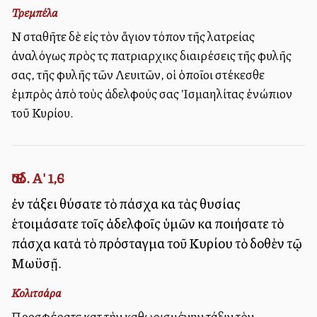
Τρεμπέλα
Νὰ σταθῆτε δὲ εἰς τὸν ἅγιον τόπον τῆς λατρείας
ἀναλόγως πρὸς τὰς πατριαρχικὰς διαιρέσεις τῆς φυλῆς
σας, τῆς φυλῆς τῶν Λευιτῶν, οἱ ὁποῖοι στέκεσθε
ἐμπρὸς ἀπὸ τοὺς ἀδελφούς σας Ἰσμαηλίτας ἐνώπιον
τοῦ Κυρίου.
Ἔσδ. Α' 1,6
ἐν τάξει θύσατε τὸ πάσχα καὶ τὰς θυσίας
ἑτοιμάσατε τοῖς ἀδελφοῖς ὑμῶν καὶ ποιήσατε τὸ
πάσχα κατὰ τὸ πρόσταγμα τοῦ Κυρίου τὸ δοθὲν τῷ
Μωϋσῇ.
Κολιτσάρα
Προσφέρατε κατὰ τὴν καθωρισμένην τάξιν τὸν