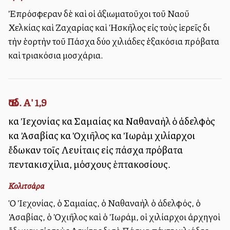
Ἐπρόσφεραν δὲ καὶ οἱ ἀξιωματοῦχοι τοῦ Ναοῦ
Χελκίας καὶ Ζαχαρίας καὶ Ἡσκῆλος εἰς τοὺς ἱερεῖς διὰ
τὴν ἑορτὴν τοῦ Πάσχα δύο χιλιάδες ἑξακόσια πρόβατα
καὶ τριακόσια μοσχάρια.
Ἔσδ. Α' 1,9
καὶ Ἰεχονίας καὶ Σαμαίας καὶ Ναθαναὴλ ὁ ἀδελφὸς
καὶ Ἀσαβίας καὶ Ὀχιῆλος καὶ Ἰωρὰμ χιλίαρχοι
ἔδωκαν τοῖς Λευίταις εἰς πάσχα πρόβατα
πεντακισχίλια, μόσχους ἑπτακοσίους.
Κολιτσάρα
Ὁ Ἰεχονίας, ὁ Σαμαίας, ὁ Ναθαναὴλ ὁ ἀδελφός, ὁ
Ἀσαβίας, ὁ Ὀχιῆλος καὶ ὁ Ἰωράμ, οἱ χιλίαρχοι ἀρχηγοὶ