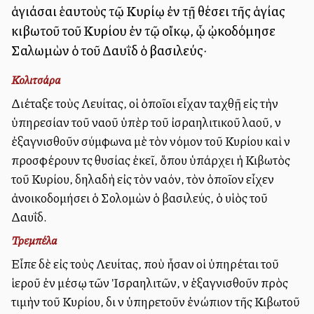
ἁγιάσαι ἑαυτοὺς τῷ Κυρίῳ ἐν τῇ θέσει τῆς ἁγίας
κιβωτοῦ τοῦ Κυρίου ἐν τῷ οἴκῳ, ᾧ ᾠκοδόμησε
Σαλωμὼν ὁ τοῦ Δαυῒδ ὁ βασιλεύς·
Κολιτσάρα
Διέταξε τοὺς Λευίτας, οἱ ὁποῖοι εἶχαν ταχθῇ εἰς τὴν
ὑπηρεσίαν τοῦ ναοῦ ὑπὲρ τοῦ ἰσραηλιτικοῦ λαοῦ, νὰ
ἐξαγνισθοῦν σύμφωνα μὲ τὸν νόμον τοῦ Κυρίου καὶ νὰ
προσφέρουν τὰς θυσίας ἐκεῖ, ὅπου ὑπάρχει ἡ Κιβωτὸς
τοῦ Κυρίου, δηλαδὴ εἰς τὸν ναόν, τὸν ὁποῖον εἶχεν
ἀνοικοδομήσει ὁ Σολομὼν ὁ βασιλεύς, ὁ υἱὸς τοῦ
Δαυΐδ.
Τρεμπέλα
Εἶπε δὲ εἰς τοὺς Λευίτας, ποὺ ἦσαν οἱ ὑπηρέται τοῦ
ἱεροῦ ἐν μέσῳ τῶν Ἰσραηλιτῶν, νὰ ἑξαγνισθοῦν πρὸς
τιμὴν τοῦ Κυρίου, διὰ νὰ ὑπηρετοῦν ἐνώπιον τῆς Κιβωτοῦ