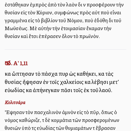
ἐστάθηκαν ἐμπρὸς ἀπὸ τὸν λαὸν διὰ νὰ προσφέρουν τὴν
θυσίαν εἰς τὸν Κύριον, συμφώνως πρὸς αὐτὰ ποὺ εἶναι
γραμμένα εἰς τὸ βιβλίον τοῦ Νόμου, ποὺ ἐδόθη διὰ τοῦ
Μωϋσέως. Μὲ αὐτὴν τὴν ἑτοιμασίαν ἔκαμαν τὴν
θυσίαν καὶ ἔτσι ἐπέρασεν ὅλον τὸ πρωϊνόν.
Ἔσδ. Α' 1,11
καὶ ὤπτησαν τὸ πάσχα πυρὶ ὡς καθήκει, καὶ τὰς
θυσίας ἥψησαν ἐν τοῖς χαλκείοις καὶ λέβησι μετ’
εὐωδίας καὶ ἀπήνεγκαν πᾶσι τοῖς ἐκ τοῦ λαοῦ.
Κολιτσάρα
Ἔψησαν τὸν πασχαλινὸν ἀμνὸν εἰς τὸ πῦρ, ὅπως ὁ
νόμος καθώριζε, τὰ δὲ κομμάτια τῶν προσφερομένων
θυσιῶν ὑπὸ τὰς εὐωδίας τῶν θυμιαμάτων τὰ ἔβρασαν