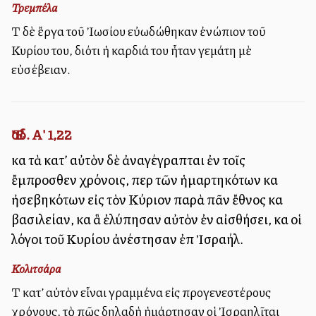
Τρεμπέλα
Τὰ δὲ ἔργα τοῦ Ἰωσίου εὐωδώθηκαν ἐνώπιον τοῦ
Κυρίου του, διότι ἡ καρδιά του ἦταν γεμάτη μὲ
εὐσέβειαν.
Ἔσδ. Α' 1,22
καὶ τὰ κατ’ αὐτὸν δὲ ἀναγέγραπται ἐν τοῖς
ἔμπροσθεν χρόνοις, περὶ τῶν ἡμαρτηκότων καὶ
ἠσεβηκότων εἰς τὸν Κύριον παρὰ πᾶν ἔθνος καὶ
βασιλείαν, καὶ ἃ ἐλύπησαν αὐτὸν ἐν αἰσθήσει, καὶ οἱ
λόγοι τοῦ Κυρίου ἀνέστησαν ἐπὶ Ἰσραήλ.
Κολιτσάρα
Τὰ κατ’ αὐτὸν εἶναι γραμμένα εἰς προγενεστέρους
χρόνους, τὸ πῶς δηλαδὴ ἡμάρτησαν οἱ Ἰσραηλῖται