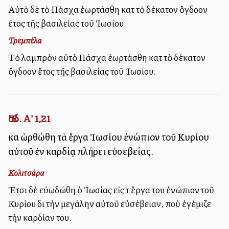
Αὐτὸ δὲ τὸ Πάσχα ἑωρτάσθη κατὰ τὸ δέκατον ὄγδοον
ἔτος τῆς βασιλείας τοῦ Ἰωσίου.
Τρεμπέλα
Τὸ λαμπρὸν αὐτὸ Πάσχα ἑωρτάσθη κατὰ τὸ δέκατον
ὄγδοον ἔτος τῆς βασιλείας τοῦ Ἰωσίου.
Ἔσδ. Α' 1,21
καὶ ὠρθώθη τὰ ἔργα Ἰωσίου ἐνώπιον τοῦ Κυρίου
αὐτοῦ ἐν καρδίᾳ πλήρει εὐσεβείας.
Κολιτσάρα
Ἐτσι δὲ εὐωδώθη ὁ Ἰωσίας εἰς τὰ ἔργα του ἐνώπιον τοῦ
Κυρίου διὰ τὴν μεγάλην αὐτοῦ εὐσέβειαν, ποὺ ἐγέμιζε
τὴν καρδίαν του.