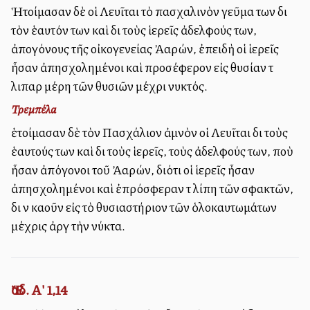
Ἡτοίμασαν δὲ οἱ Λευῖται τὸ πασχαλινὸν γεῦμα των διὰ
τὸν ἑαυτόν των καὶ διὰ τοὺς ἱερεῖς ἀδελφούς των,
ἀπογόνους τῆς οἰκογενείας Ἀαρών, ἐπειδὴ οἱ ἱερεῖς
ἦσαν ἀπησχολημένοι καὶ προσέφερον εἰς θυσίαν τὰ
λιπαρὰ μέρη τῶν θυσιῶν μέχρι νυκτός.
Τρεμπέλα
ἑτοίμασαν δὲ τὸν Πασχάλιον ἀμνὸν οἱ Λευῖται διὰ τοὺς
ἑαυτούς των καὶ διὰ τοὺς ἱερεῖς, τοὺς ἀδελφούς των, ποὺ
ἦσαν ἀπόγονοι τοῦ Ἀαρών, διότι οἱ ἱερεῖς ἦσαν
ἀπησχολημένοι καὶ ἐπρόσφεραν τὰ λίπη τῶν σφακτῶν,
διὰ νὰ καοῦν εἰς τὸ θυσιαστήριον τῶν ὁλοκαυτωμάτων
μέχρις ἀργὰ τὴν νύκτα.
Ἔσδ. Α' 1,14