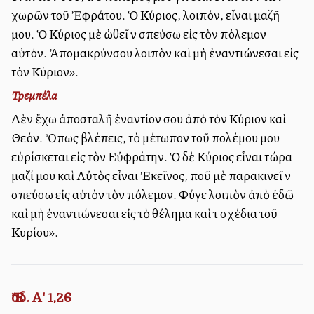
χωρῶν τοῦ Ἐφράτου. Ὁ Κύριος, λοιπόν, εἶναι μαζῆ
μου. Ὁ Κύριος μὲ ὠθεῖ νὰ σπεύσω εἰς τὸν πόλεμον
αὐτόν. Ἀπομακρύνσου λοιπὸν καὶ μὴ ἐναντιώνεσαι εἰς
τὸν Κύριον».
Τρεμπέλα
Δὲν ἔχω ἀποσταλῆ ἐναντίον σου ἀπὸ τὸν Κύριον καὶ
Θεόν. Ὅπως βλέπεις, τὸ μέτωπον τοῦ πολέμου μου
εὑρίσκεται εἰς τὸν Εὐφράτην. Ὁ δὲ Κύριος εἶναι τώρα
μαζί μου καὶ Αὐτὸς εἶναι Ἐκεῖνος, ποῦ μὲ παρακινεῖ νὰ
σπεύσω εἰς αὐτὸν τὸν πόλεμον. Φύγε λοιπὸν ἀπὸ ἐδῶ
καὶ μὴ ἐναντιώνεσαι εἰς τὸ θέλημα καὶ τὰ σχέδια τοῦ
Κυρίου».
Ἔσδ. Α' 1,26