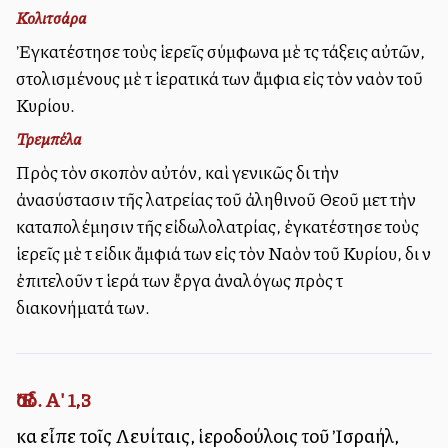
Κολιτσάρα
Ἐγκατέστησε τοὺς ἱερεῖς σύμφωνα μὲ τὰς τάξεις αὐτῶν,
στολισμένους μὲ τὰ ἱερατικά των ἄμφια εἰς τὸν ναὸν τοῦ
Κυρίου.
Τρεμπέλα
Πρὸς τὸν σκοπὸν αὐτόν, καὶ γενικῶς διὰ τὴν
ἀνασύστασιν τῆς λατρείας τοῦ ἀληθινοῦ Θεοῦ μετὰ τὴν
καταπολέμησιν τῆς εἰδωλολατρίας, ἐγκατέστησε τοὺς
ἱερεῖς μὲ τὰ εἰδικὰ ἄμφιά των εἰς τὸν Ναὸν τοῦ Κυρίου, διὰ νὰ
ἐπιτελοῦν τὰ ἱερά των ἔργα ἀναλόγως πρὸς τὰ
διακονήματά των.
Ἔσδ. Α' 1,3
καὶ εἶπε τοῖς Λευίταις, ἱεροδούλοις τοῦ Ἰσραήλ,