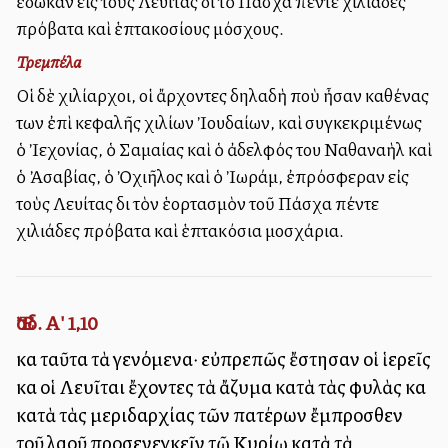
ἔδωκαν εἰς τοὺς Λευίτας διὰ τὸ Πάσχα πέντε χιλιάδες
πρόβατα καὶ ἑπτακοσίους μόσχους.
Τρεμπέλα
Οἱ δὲ χιλίαρχοι, οἱ ἄρχοντες δηλαδὴ ποὺ ἦσαν καθένας
των ἐπὶ κεφαλῆς χιλίων Ἰουδαίων, καὶ συγκεκριμένως
ὁ Ἰεχονίας, ὁ Σαμαίας καὶ ὁ ἀδελφός του Ναθαναὴλ καὶ
ὁ Ἀσαβίας, ὁ Ὀχιῆλος καὶ ὁ Ἰωράμ, ἐπρόσφεραν εἰς
τοὺς Λευίτας διὰ τὸν ἑορτασμὸν τοῦ Πάσχα πέντε
χιλιάδες πρόβατα καὶ ἑπτακόσια μοσχάρια.
Ἔσδ. Α' 1,10
καὶ ταῦτα τὰ γενόμενα· εὐπρεπῶς ἔστησαν οἱ ἱερεῖς
καὶ οἱ Λευῖται ἔχοντες τὰ ἄζυμα κατὰ τὰς φυλὰς καὶ
κατὰ τὰς μεριδαρχίας τῶν πατέρων ἔμπροσθεν
τοῦ λαοῦ προσενεγκεῖν τῷ Κυρίῳ κατὰ τὰ