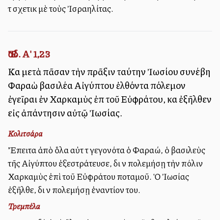
τὰ σχετικὰ μὲ τοὺς Ἰσραηλίτας.
Ἔσδ. Α' 1,23
Καὶ μετὰ πᾶσαν τὴν πρᾶξιν ταύτην Ἰωσίου συνέβη
Φαραὼ βασιλέα Αἰγύπτου ἐλθόντα πόλεμον
ἐγεῖραι ἐν Χαρκαμὺς ἐπὶ τοῦ Εὐφράτου, καὶ ἐξῆλθεν
εἰς ἀπάντησιν αὐτῷ Ἰωσίας.
Κολιτσάρα
Ἔπειτα ἀπὸ ὅλα αὐτὰ τὰ γεγονότα ὁ Φαραώ, ὁ βασιλεὺς
τῆς Αἰγύπτου ἐξεστράτευσε, διὰ νὰ πολεμήσῃ τὴν πόλιν
Χαρκαμὺς ἐπὶ τοῦ Εὐφράτου ποταμοῦ. Ὁ Ἰωσίας
ἐξῆλθε, διὰ νὰ πολεμήσῃ ἐναντίον του.
Τρεμπέλα