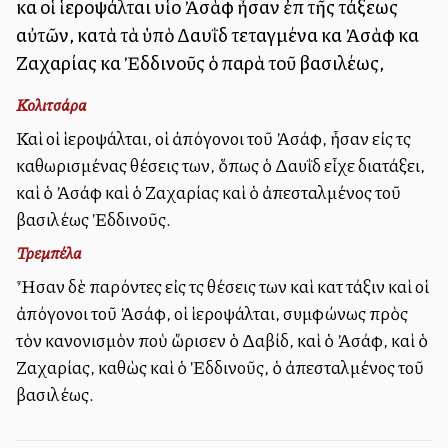
καὶ οἱ ἱεροψάλται υἱοὶ Ἀσὰφ ἦσαν ἐπὶ τῆς τάξεως
αὐτῶν, κατὰ τὰ ὑπὸ Δαυῒδ τεταγμένα καὶ Ἀσὰφ καὶ
Ζαχαρίας καὶ Ἐδδινοῦς ὁ παρὰ τοῦ βασιλέως,
Κολιτσάρα
Καὶ οἱ ἱεροψάλται, οἱ ἀπόγονοι τοῦ Ἀσάφ, ἦσαν εἰς τὰς
καθωρισμένας θέσεις των, ὅπως ὁ Δαυῒδ εἶχε διατάξει,
καὶ ὁ Ἀσάφ καὶ ὁ Ζαχαρίας καὶ ὁ ἀπεσταλμένος τοῦ
βασιλέως Ἐδδινοῦς.
Τρεμπέλα
Ἦσαν δὲ παρόντες εἰς τὰς θέσεις των καὶ κατὰ τάξιν καὶ οἱ
ἀπόγονοι τοῦ Ἀσάφ, οἱ ἱεροψάλται, συμφώνως πρὸς
τὸν κανονισμὸν ποὺ ὥρισεν ὁ Δαβίδ, καὶ ὁ Ἀσάφ, καὶ ὁ
Ζαχαρίας, καθὼς καὶ ὁ Ἐδδινοῦς, ὁ ἀπεσταλμένος τοῦ
βασιλέως.