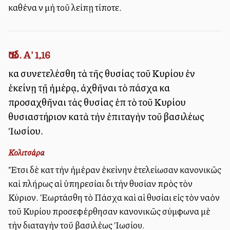
καθένα νὰ μὴ τοῦ λείπῃ τίποτε.
Ἔσδ. Α' 1,16
καὶ συνετελέσθη τὰ τῆς θυσίας τοῦ Κυρίου ἐν
ἐκείνῃ τῇ ἡμέρᾳ, ἀχθῆναι τὸ πάσχα καὶ
προσαχθῆναι τὰς θυσίας ἐπὶ τὸ τοῦ Κυρίου
θυσιαστήριον κατὰ τὴν ἐπιταγὴν τοῦ βασιλέως
Ἰωσίου.
Κολιτσάρα
Ἔτσι δὲ κατὰ τὴν ἡμέραν ἐκείνην ἐτελείωσαν κανονικῶς
καὶ πλήρως αἱ ὑπηρεσίαι διὰ τὴν θυσίαν πρὸς τὸν
Κύριον. Ἑωρτάσθη τὸ Πάσχα καὶ αἱ θυσίαι εἰς τὸν ναὸν
τοῦ Κυρίου προσεφέρθησαν κανονικῶς σύμφωνα μὲ
τὴν διαταγὴν τοῦ βασιλέως Ἰωσίου.