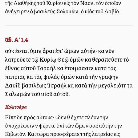
τῆς Διαθήκης τοῦ Κυρίου εἰς τὸν Ναόν, τὸν ὁποῖον
ἀνήγειρεν ὁ βασιλεὺς Σολομών, ὁ υἱὸς τοῦ Δαβίδ.
Ἔσδ. Α' 1,4
οὐκ ἔσται ὑμῖν ἆραι ἐπ’ ὤμων αὐτήν· καὶ νῦν
λατρεύετε τῷ Κυρίῳ Θεῷ ὑμῶν καὶ θεραπεύετε τὸ
ἔθνος αὐτοῦ Ἰσραὴλ καὶ ἑτοιμάσατε κατὰ τὰς
πατριὰς καὶ τὰς φυλὰς ὑμῶν κατὰ τὴν γραφὴν
Δαυῒδ βασιλέως Ἰσραὴλ καὶ κατὰ τὴν μεγαλειότητα
Σαλωμὼν τοῦ υἱοῦ αὐτοῦ.
Κολιτσάρα
Εἶπε δὲ πρὸς αὐτούς· «δὲν θὰ ἔχετε πλέον τὴν
ὑποχρέωσιν νὰ φέρετε ἐπὶ τῶν ὤμων σας αὐτὴν τὴν
Κιβωτόν. Καὶ τώρα προσφέρατε τὰ τῆς λατρείας εἰς