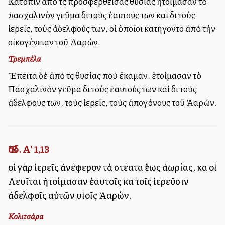
Κατόπιν ἀπὸ τὰς προσφερθείσας θυσίας ἡτοίμασαν τὸ
πασχαλινὸν γεῦμα διὰ τοὺς ἑαυτούς των καὶ διὰ τοὺς
ἱερεῖς, τοὺς ἀδελφούς των, οἱ ὁποῖοι κατήγοντο ἀπὸ τὴν
οἰκογένειαν τοῦ Ἀαρών.
Τρεμπέλα
Ἔπειτα δὲ ἀπὸ τὰς θυσίας ποὺ ἔκαμαν, ἑτοίμασαν τὸ
Πασχαλινὸν γεῦμα διὰ τοὺς ἑαυτούς των καὶ διὰ τοὺς
ἀδελφούς των, τοὺς ἱερεῖς, τοὺς ἀπογόνους τοῦ Ἀαρών.
Ἔσδ. Α' 1,13
οἱ γὰρ ἱερεῖς ἀνέφερον τὰ στέατα ἕως ἀωρίας, καὶ οἱ
Λευῖται ἡτοίμασαν ἑαυτοῖς καὶ τοῖς ἱερεῦσιν
ἀδελφοῖς αὐτῶν υἱοῖς Ἀαρών.
Κολιτσάρα