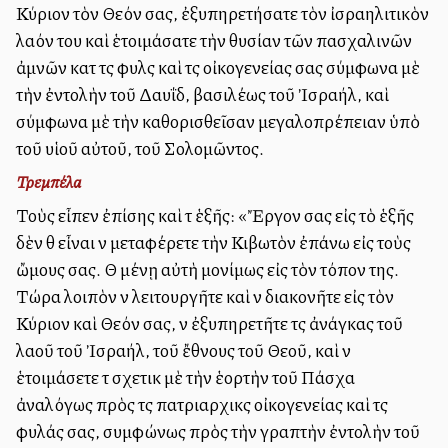
Κύριον τὸν Θεόν σας, ἐξυπηρετήσατε τὸν ἰσραηλιτικὸν
λαόν του καὶ ἑτοιμάσατε τὴν θυσίαν τῶν πασχαλινῶν
ἀμνῶν κατὰ τὰς φυλὰς καὶ τὰς οἰκογενείας σας σύμφωνα μὲ
τὴν ἐντολὴν τοῦ Δαυΐδ, βασιλέως τοῦ Ἰσραήλ, καὶ
σύμφωνα μὲ τὴν καθορισθεῖσαν μεγαλοπρέπειαν ὑπὸ
τοῦ υἱοῦ αὐτοῦ, τοῦ Σολομῶντος.
Τρεμπέλα
Τοὺς εἶπεν ἐπίσης καὶ τὰ ἑξῆς: «Ἔργον σας εἰς τὸ ἑξῆς
δὲν θὰ εἶναι νὰ μεταφέρετε τὴν Κιβωτὸν ἐπάνω εἰς τοὺς
ὤμους σας. Θὰ μένῃ αὐτὴ μονίμως εἰς τὸν τόπον της.
Τώρα λοιπὸν νὰ λειτουργῆτε καὶ νὰ διακονῆτε εἰς τὸν
Κύριον καὶ Θεόν σας, νὰ ἐξυπηρετῆτε τὰς ἀνάγκας τοῦ
λαοῦ τοῦ Ἰσραήλ, τοῦ ἔθνους τοῦ Θεοῦ, καὶ νὰ
ἑτοιμάσετε τὰ σχετικὰ μὲ τὴν ἑορτὴν τοῦ Πάσχα
ἀναλόγως πρὸς τὰς πατριαρχικὰς οἰκογενείας καὶ τὰς
φυλάς σας, συμφώνως πρὸς τὴν γραπτὴν ἐντολὴν τοῦ