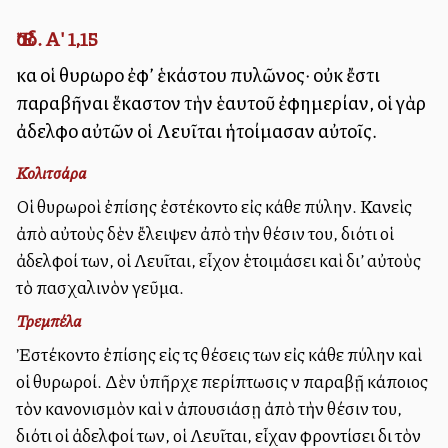
Ἔσδ. Α' 1,15
καὶ οἱ θυρωροὶ ἐφ’ ἑκάστου πυλῶνος· οὐκ ἔστι
παραβῆναι ἕκαστον τὴν ἑαυτοῦ ἐφημερίαν, οἱ γὰρ
ἀδελφοὶ αὐτῶν οἱ Λευῖται ἡτοίμασαν αὐτοῖς.
Κολιτσάρα
Οἱ θυρωροὶ ἐπίσης ἐστέκοντο εἰς κάθε πύλην. Κανεὶς
ἀπὸ αὐτοὺς δὲν ἔλειψεν ἀπὸ τὴν θέσιν του, διότι οἱ
ἀδελφοί των, οἱ Λευῖται, εἶχον ἑτοιμάσει καὶ δι’ αὐτοὺς
τὸ πασχαλινὸν γεῦμα.
Τρεμπέλα
Ἐστέκοντο ἐπίσης εἰς τὰς θέσεις των εἰς κάθε πύλην καὶ
οἱ θυρωροί. Δὲν ὑπῆρχε περίπτωσις νὰ παραβῇ κάποιος
τὸν κανονισμὸν καὶ νὰ ἀπουσιάσῃ ἀπὸ τὴν θέσιν του,
διότι οἱ ἀδελφοί των, οἱ Λευῖται, εἶχαν φροντίσει διὰ τὸν