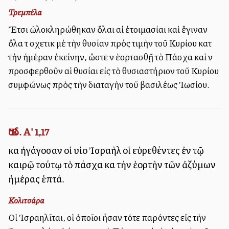
Τρεμπέλα
Ἔτσι ὠλοκληρώθηκαν ὅλαι αἱ ἑτοιμασίαι καὶ ἔγιναν
ὅλα τὰ σχετικὰ μὲ τὴν θυσίαν πρὸς τιμὴν τοῦ Κυρίου κατὰ
τὴν ἡμέραν ἐκείνην, ὥστε νὰ ἑορτασθῇ τὸ Πάσχα καὶ νὰ
προσφερθοῦν αἱ θυσίαι εἰς τὸ θυσιαστήριον τοῦ Κυρίου
συμφώνως πρὸς τὴν διαταγὴν τοῦ βασιλέως Ἰωσίου.
Ἔσδ. Α' 1,17
καὶ ἠγάγοσαν οἱ υἱοὶ Ἰσραὴλ οἱ εὑρεθέντες ἐν τῷ
καιρῷ τούτῳ τὸ πάσχα καὶ τὴν ἑορτὴν τῶν ἀζύμων
ἡμέρας ἑπτά.
Κολιτσάρα
Οἱ Ἰσραηλῖται, οἱ ὁποῖοι ἦσαν τότε παρόντες εἰς τὴν