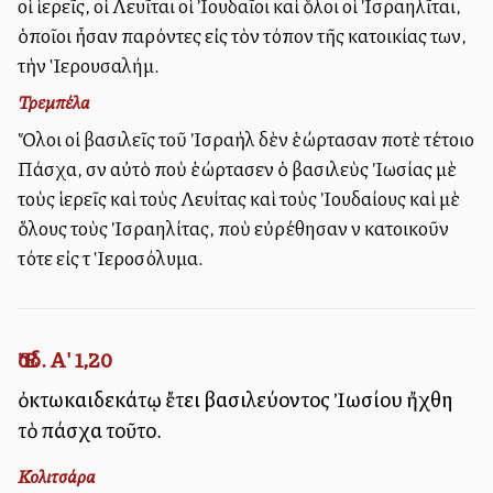
οἱ ἱερεῖς, οἱ Λευῖται οἱ Ἰουδαῖοι καὶ ὅλοι οἱ Ἰσραηλῖται,
ὁποῖοι ἦσαν παρόντες εἰς τὸν τόπον τῆς κατοικίας των,
τὴν Ἱερουσαλήμ.
Τρεμπέλα
Ὅλοι οἱ βασιλεῖς τοῦ Ἰσραὴλ δὲν ἑώρτασαν ποτὲ τέτοιο
Πάσχα, σὰν αὐτὸ ποὺ ἑώρτασεν ὁ βασιλεὺς Ἰωσίας μὲ
τοὺς ἱερεῖς καὶ τοὺς Λευίτας καὶ τοὺς Ἰουδαίους καὶ μὲ
ὅλους τοὺς Ἰσραηλίτας, ποὺ εὐρέθησαν νὰ κατοικοῦν
τότε εἰς τὰ Ἱεροσόλυμα.
Ἔσδ. Α' 1,20
ὀκτωκαιδεκάτῳ ἔτει βασιλεύοντος Ἰωσίου ἤχθη
τὸ πάσχα τοῦτο.
Κολιτσάρα