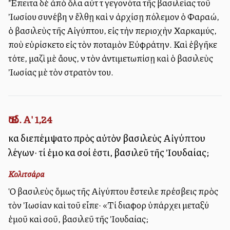
Ἔπειτα δὲ ἀπὸ ὅλα αὐτὰ τὰ γεγονότα τῆς βασιλείας τοῦ
Ἰωσίου συνέβη νὰ ἔλθῃ καὶ νὰ ἀρχίσῃ πόλεμον ὁ Φαραώ,
ὁ βασιλεὺς τῆς Αἰγύπτου, εἰς τὴν περιοχὴν Χαρκαμύς,
ποὺ εὑρίσκετο εἰς τὸν ποταμὸν Εὐφράτην. Καὶ ἐβγῆκε
τότε, μαζὶ μὲ ἄλλους, νὰ τὸν ἀντιμετωπίσῃ καὶ ὁ βασιλεὺς
Ἰωσίας μὲ τὸν στρατὸν του.
Ἔσδ. Α' 1,24
καὶ διεπέμψατο πρὸς αὐτὸν βασιλεὺς Αἰγύπτου
λέγων· τί ἐμοὶ καὶ σοί ἐστι, βασιλεῦ τῆς Ἰουδαίας;
Κολιτσάρα
Ὁ βασιλεὺς ὅμως τῆς Αἰγύπτου ἔστειλε πρέσβεις πρὸς
τὸν Ἰωσίαν καὶ τοῦ εἶπε· «Τί διαφορὰ ὑπάρχει μεταξύ
ἐμοῦ καὶ σοῦ, βασιλεῦ τῆς Ἰουδαίας;