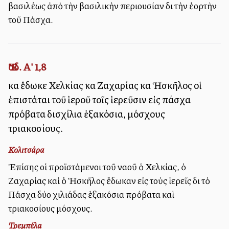
βασιλέως ἀπὸ τὴν βασιλικὴν περιουσίαν διὰ τὴν ἑορτὴν
τοῦ Πάσχα.
Ἔσδ. Α' 1,8
καὶ ἔδωκε Χελκίας καὶ Ζαχαρίας καὶ Ἡσκῆλος οἱ
ἐπιστάται τοῦ ἱεροῦ τοῖς ἱερεῦσιν εἰς πάσχα
πρόβατα δισχίλια ἑξακόσια, μόσχους
τριακοσίους.
Κολιτσάρα
Ἐπίσης οἱ προϊστάμενοι τοῦ ναοῦ ὁ Χελκίας, ὁ
Ζαχαρίας καὶ ὁ Ἡσκῆλος ἔδωκαν εἰς τοὺς ἱερεῖς διὰ τὸ
Πάσχα δύο χιλιάδας ἑξακόσια πρόβατα καὶ
τριακοσίους μόσχους.
Τρεμπέλα