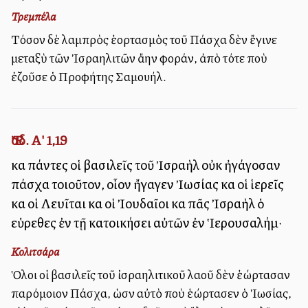
Τρεμπέλα
Τόσον δὲ λαμπρὸς ἑορτασμὸς τοῦ Πάσχα δὲν ἔγινε
μεταξὺ τῶν Ἰσραηλιτῶν ἄλλην φοράν, ἀπὸ τότε ποὺ
ἐζοῦσε ὁ Προφήτης Σαμουήλ.
Ἔσδ. Α' 1,19
καὶ πάντες οἱ βασιλεῖς τοῦ Ἰσραὴλ οὐκ ἠγάγοσαν
πάσχα τοιοῦτον, οἷον ἤγαγεν Ἰωσίας καὶ οἱ ἱερεῖς
καὶ οἱ Λευῖται καὶ οἱ Ἰουδαῖοι καὶ πᾶς Ἰσραὴλ ὁ
εὑρεθεὶς ἐν τῇ κατοικήσει αὐτῶν ἐν Ἱερουσαλήμ·
Κολιτσάρα
Ὁλοι οἱ βασιλεῖς τοῦ ἰσραηλιτικοῦ λαοῦ δὲν ἑώρτασαν
παρόμοιον Πάσχα, ὡσὰν αὐτὸ ποὺ ἑώρτασεν ὁ Ἰωσίας,