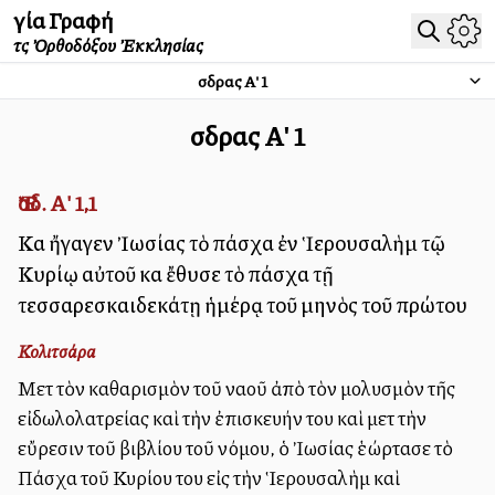
Ἁγία Γραφή
τῆς Ὀρθοδόξου Ἐκκλησίας
Ἔσδρας Α'
1
Ἔσδρας Α'
1
Ἔσδ. Α' 1,1
Καὶ ἤγαγεν Ἰωσίας τὸ πάσχα ἐν Ἱερουσαλὴμ τῷ
Κυρίῳ αὐτοῦ καὶ ἔθυσε τὸ πάσχα τῇ
τεσσαρεσκαιδεκάτῃ ἡμέρᾳ τοῦ μηνὸς τοῦ πρώτου
Κολιτσάρα
Μετὰ τὸν καθαρισμὸν τοῦ ναοῦ ἀπὸ τὸν μολυσμὸν τῆς
εἰδωλολατρείας καὶ τὴν ἐπισκευήν του καὶ μετὰ τὴν
εὔρεσιν τοῦ βιβλίου τοῦ νόμου, ὁ Ἰωσίας ἑώρτασε τὸ
Πάσχα τοῦ Κυρίου του εἰς τὴν Ἱερουσαλὴμ καὶ