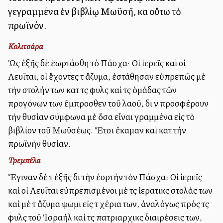
γεγραμμένα ἐν βιβλίῳ Μωϋσῆ, καὶ οὕτω τὸ
πρωϊνόν.
Κολιτσάρα
Ὡς ἐξῆς δὲ ἑωρτάσθη τὸ Πάσχα· Οἱ ἱερεῖς καὶ οἱ
Λευῖται, οἱ ἔχοντες τὰ ἄζυμα, ἐστάθησαν εὐπρεπῶς μὲ
τὴν στολήν των κατὰ τὰς φυλὰς καὶ τὰς ὁμάδας τῶν
προγόνων των ἔμπροσθεν τοῦ λαοῦ, διὰ νὰ προσφέρουν
τὴν θυσίαν σύμφωνα μὲ ὅσα εἶναι γραμμένα εἰς τὸ
βιβλίον τοῦ Μωϋσέως. Ἔτσι ἔκαμαν καὶ κατὰ τὴν
πρωϊνὴν θυσίαν.
Τρεμπέλα
Ἔγιναν δὲ τὰ ἑξῆς διὰ τὴν ἑορτὴν τὸν Πάσχα: Οἱ ἱερεῖς
καὶ οἱ Λευῖται εὐπρεπισμένοι μὲ τὰς ἱερατικὰς στολάς των
καὶ μὲ τὰ ἄζυμα ψωμιὰ εἰς τὰ χέρια των, ἀναλόγως πρὸς τὰς
φυλὰς τοῦ Ἰσραὴλ καὶ τὰς πατριαρχικὰς διαιρέσεις των,