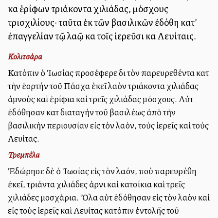
καὶ ἐρίφων τριάκοντα χιλιάδας, μόσχους
τρισχιλίους· ταῦτα ἐκ τῶν βασιλικῶν ἐδόθη κατ’
ἐπαγγελίαν τῷ λαῷ καὶ τοῖς ἱερεῦσι καὶ Λευίταις.
Κολιτσάρα
Κατόπιν ὁ Ἰωσίας προσέφερε διὰ τὸν παρευρεθέντα κατὰ
τὴν ἑορτήν τοῦ Πάσχα ἐκεῖ λαὸν τριάκοντα χιλιάδας
ἀμνοὺς καὶ ἐρίφια καὶ τρεῖς χιλιάδας μόσχους. Αὐτὰ
ἐδόθησαν κατὰ διαταγὴν τοῦ βασιλέως ἀπὸ τὴν
βασιλικὴν περιουσίαν εἰς τὸν λαόν, τοὺς ἱερεῖς καὶ τοὺς
Λευίτας.
Τρεμπέλα
Ἐδώρησε δὲ ὁ Ἰωσίας εἰς τὸν λαόν, ποὺ παρευρέθη
ἐκεῖ, τριάντα χιλιάδες ἀρνιὰ καὶ κατσίκια καὶ τρεῖς
χιλιάδες μοσχάρια. Ὅλα αὐτὰ ἐδόθησαν εἰς τὸν λαὸν καὶ
εἰς τοὺς ἱερεῖς καὶ Λευίτας κατόπιν ἐντολῆς τοῦ