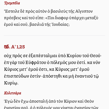
Τρεμπέλα
Ἔστειλε δὲ πρὸς αὐτὸν ὁ βασιλεὺς τῆς Αἴγυπτον
πρέσβεις καὶ τοῦ εἶπε: «Ποιὰ διαφορὰ ὑπάρχει μεταξὺ
ἐμοῦ καὶ σοῦ, βασιλιᾶ τῆς Ἰουδαίας;
Ἔσδ. Α' 1,25
οὐχὶ πρός σε ἐξαπέσταλμαι ὑπὸ Κυρίου τοῦ Θεοῦ·
ἐπὶ γὰρ τοῦ Εὐφράτου ὁ πόλεμός μου ἐστί. καὶ νῦν
Κύριος μετ’ ἐμοῦ ἐστι, καὶ Κύριος μετ’ ἐμοῦ
ἐπισπεύδων ἐστίν· ἀπόστηθι καὶ μὴ ἐναντιοῦ τῷ
Κυρίῳ.
Κολιτσάρα
Ἐγὼ δὲν ἔχω ἀποσταλῆ ἀπὸ τὸν Κύριον καὶ Θεὸν
ἐναντίον σοῦ, ἀλλὰ ὁ πόλεμός μου γίνεται ἐναντίον τῶν