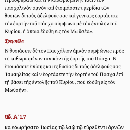
πασχαλινὸν ἀμνὸν καὶ ἑτοιμάσατε τὰ μερίδια τῶν
θυσιῶν διὰ τοὺς ἀδελφούς σας καὶ γενικῶς ἑορτάσατε
τὴν ἑορτὴν τοῦ Πάσχα σύμφωνα μὲ τὴν ἐντολὴν τοῦ
Κυρίου, ἡ ὁποία ἐδόθη εἰς τὸν Μωϋσέα».
Τρεμπέλα
Νὰ θυσιάσετε δὲ τὸν Πασχάλιον ἀμνὸν συμφώνως πρὸς
τὸ καθωρισμένον τυπικὸν τῆς ἑορτῆς τοῦ Πάσχα. Νὰ
ἑτοιμάσετε ἐπίσης καὶ τὰς θυσίας διὰ τοὺς ἀδελφούς σας
Ἰσμαηλίτας καὶ νὰ ἑορτάσετε τὴν ἑορτὴν τοῦ Πάσχα ἐπὶ
τῇ βάσει τῆς ἐντολῆς τοῦ Κυρίου, ποὺ ἐδόθη εἰς τὸν
Μωϋσῆν».
Ἔσδ. Α' 1,7
καὶ ἐδωρήσατο Ἰωσίας τῷ λαῷ τῷ εὑρεθέντι ἀρνῶν