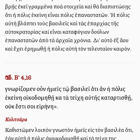
βρῇς ἐκεῖ γραμμένα πολλὰ στοιχεῖα καὶ θὰ διαπιστώσῃς
ὅτι ἡ πόλις ἐκείνη εἶναι πόλις ἐπαναστατῶν. Ἡ πόλις
αὐτὴ βλάπτει τοὺς βασιλεῖς καὶ τὰς ἐπαρχίας τῆς
αὐτοκρατορίας καὶ εἶναι καταφύγιον δούλων
ἐπαναστατῶν ἀπὸ τὰ ἀρχαῖα χρόνια. Δι’ αὐτὸ ἐξ ἄλλου
καὶ ἔχει ἐρημωθῇ ἡ πόλις αὐτὴ τὸν τελευταῖον καιρόν.
Ἔσδ. Β' 4,16
γνωρίζομεν οὖν ἡμεῖς τῷ βασιλεῖ ὅτι ἂν ἡ πόλις
ἐκείνη οἰκοδομηθῇ καὶ τὰ τείχη αὐτῆς καταρτισθῇ,
οὐκ ἔστι σοι εἰρήνη».
Κολιτσάρα
Καθιστῶμεν λοιπὸν γνωστὸν ἡμεῖς εἰς τὸν βασιλέα ὅτι,
ἐὰν αὐτὴ ἡ πόλις ἀνοικοδομηθῇ καὶ τὰ τείχη της