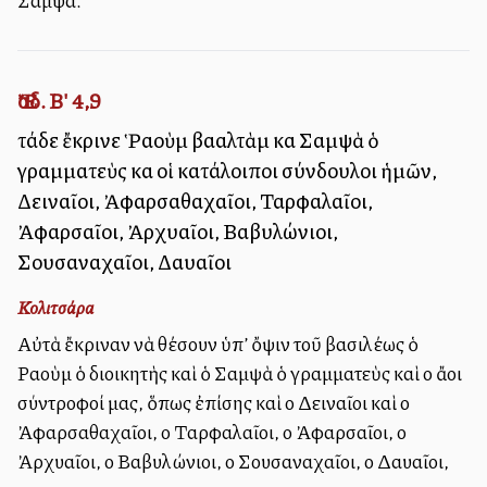
Σαμψά.
Ἔσδ. Β' 4,9
τάδε ἔκρινε Ῥαοὺμ βααλτὰμ καὶ Σαμψὰ ὁ
γραμματεὺς καὶ οἱ κατάλοιποι σύνδουλοι ἡμῶν,
Δειναῖοι, Ἀφαρσαθαχαῖοι, Ταρφαλαῖοι,
Ἀφαρσαῖοι, Ἀρχυαῖοι, Βαβυλώνιοι,
Σουσαναχαῖοι, Δαυαῖοι
Κολιτσάρα
Αὐτὰ ἔκριναν νὰ θέσουν ὑπ’ ὄψιν τοῦ βασιλέως ὁ
Ραοὺμ ὁ διοικητὴς καὶ ὁ Σαμψὰ ὁ γραμματεὺς καὶ οἱ ἄλλοι
σύντροφοί μας, ὅπως ἐπίσης καὶ οἱ Δειναῖοι καὶ οἱ
Ἀφαρσαθαχαῖοι, οἱ Ταρφαλαῖοι, οἱ Ἀφαρσαῖοι, οἱ
Ἀρχυαῖοι, οἱ Βαβυλώνιοι, οἱ Σουσαναχαῖοι, οἱ Δαυαῖοι,