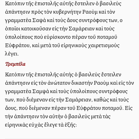
Κατόπιν τῆς ἐπιστολῆς αὐτῆς ἔστειλεν ὁ βασιλεὺς
ἀπάντησιν πρὸς τὸν κυβερνήτην Ραοὺμ καὶ τὸν
γραμματέα Σαψὰ καὶ τοὺς ἄλλους συντρόφους των, οἱ
ὁποῖοι κατοικοῦσαν εἰς τὴν Σαμάρειαν καὶ τοὺς
ὑπολοίπους ποὺ εὑρίσκοντο πέραν τοῦ ποταμοῦ
Εὐφράτου, καὶ μετὰ τοῦ εἰρηνικοὺς χαιρετισμοὺς
λέγει.
Τρεμπέλα
Κατόπιν τῆς ἐπιστολῆς αὐτὴς ὁ βασιλεὺς ἔστειλεν
ἀπάντησιν εἰς τὸν ἀνώτατον δικαστὴν Ραοὺμ καὶ εἰς τὸν
γραμματέα Σαμψὰ καὶ τοὺς ὑπολοίπους συντρόφους
των, ποὺ διέμεναν εἰς τὴν Σαμάρειαν, καθὼς καὶ τοὺς
ἄλλους, ποὺ διέμεναν πέραν τοῦ Εὐφράτου ποταμοῦ. Εἰς
τὴν ἀπάντησιν τὸν αὐτὴν ὁ βασιλεὺς μετὰ τὰς
εἰρηνικὰς εὐχὰς ἔλεγε τὰ ἑξῆς: