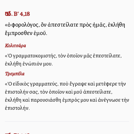
Ἔσδ. Β' 4,18
«ὁ φορολόγος, ὃν ἀπεστείλατε πρὸς ἡμᾶς, ἐκλήθη
ἔμπροσθεν ἐμοῦ.
Κολιτσάρα
«Ὁ γραμματοκομιστής, τὸν ὁποῖον μᾶς ἐπεστείλατε,
ἐκλήθη ἐνώπιόν μου.
Τρεμπέλα
«Ὁ εἰδικὸς γραμματεύς, ποὺ ἔγραψε καὶ μετέφερε τὴν
ἐπιστολήν σας, τὸν ὁποῖον καὶ μοῦ ἀπεστείλατε,
ἐκλήθη καὶ παρουσιάσθη ἐμπρός μου καὶ ἀνέγνωσε τὴν
ἐπιστολήν.