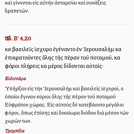
καὶ γίνονται εἰς αὐτὴν ἀνταρσίαι καὶ συνάξεις
δραπετῶν.
Ἔσδ. Β' 4,20
καὶ βασιλεῖς ἰσχυροὶ ἐγένοντο ἐν Ἱερουσαλὴμ καὶ
ἐπικρατοῦντες ὅλης τῆς πέραν τοῦ ποταμοῦ, καὶ
φόροι πλήρεις καὶ μέρος δίδονται αὐτοῖς·
Κολιτσάρα
Ὑπῆρξαν εἰς τὴν Ἱερουσαλὴμ καὶ βασιλεῖς ἰσχυροί, οἱ
ὁποῖοι ἔγιναν κύριοι ὅλης τῆς πέραν τοῦ ποταμοῦ
Εὐφράτου χώρας. Εἰς αὐτοὺς δὲ κατεβάλλοντο μεγάλοι
φόροι, ὅπως ἐπίσης καὶ δικαίωμα διόδου διὰ μέσου τῶν
χωρῶν των.
Τρεμπέλα