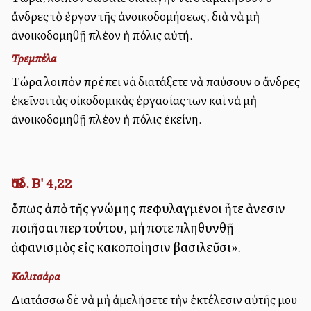
ἄνδρες τὸ ἔργον τῆς ἀνοικοδομήσεως, διὰ νὰ μὴ
ἀνοικοδομηθῇ πλέον ἡ πόλις αὐτή.
Τρεμπέλα
Τώρα λοιπὸν πρέπει νὰ διατάξετε νὰ παύσουν οἱ ἄνδρες
ἐκεῖνοι τὰς οἰκοδομικὰς ἐργασίας των καὶ νὰ μὴ
ἀνοικοδομηθῇ πλέον ἡ πόλις ἐκείνη.
Ἔσδ. Β' 4,22
ὅπως ἀπὸ τῆς γνώμης πεφυλαγμένοι ἦτε ἄνεσιν
ποιῆσαι περὶ τούτου, μή ποτε πληθυνθῇ
ἀφανισμὸς εἰς κακοποίησιν βασιλεῦσι».
Κολιτσάρα
Διατάσσω δὲ νὰ μὴ ἀμελήσετε τὴν ἐκτέλεσιν αὐτῆς μου