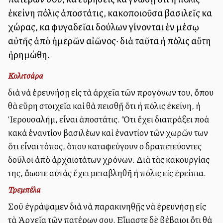
ἐκείνη πόλις ἀποστάτις, κακοποιοῦσα βασιλεῖς καὶ
χώρας, καὶ φυγαδεῖαι δούλων γίνονται ἐν μέσῳ
αὐτῆς ἀπὸ ἡμερῶν αἰῶνος· διὰ ταῦτα ἡ πόλις αὕτη
ἠρημώθη.
Κολιτσάρα
διὰ νὰ ἐρευνήσῃ εἰς τὰ ἀρχεῖα τῶν προγόνων του, ὅπου
θὰ εὕρη στοιχεῖα καὶ θὰ πεισθῇ ὅτι ἡ πόλις ἐκείνη, ἡ
Ἱερουσαλήμ, εἶναι ἀποστάτις. Ὅτι ἔχει διαπράξει πολλὰ
κακὰ ἐναντίον βασιλέων καὶ ἐναντίον τῶν χωρῶν των
ὅτι εἶναι τόπος, ὅπου καταφεύγουν οἱ δραπετεύοντες
δοῦλοι ἀπὸ ἀρχαιοτάτων χρόνων. Διὰ τὰς κακουργίας
της, ἄλλωστε αὐτὰς ἔχει μεταβληθῆ ἡ πόλις εἰς ἐρείπια.
Τρεμπέλα
Σοῦ ἐγράψαμεν διὰ νὰ παρακινηθῇς νὰ ἐρευνήσῃ εἰς
τὰ Ἀρχεῖα τῶν πατέρων σου. Εἴμαστε δὲ βέβαιοι ὅτι θὰ