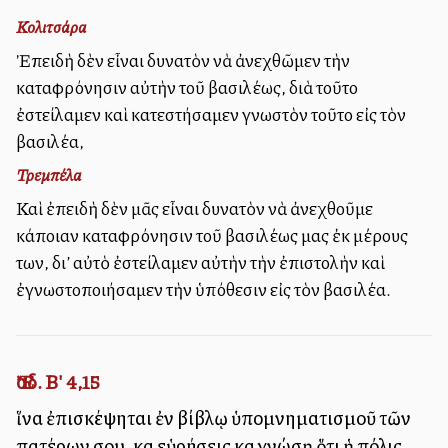
Κολιτσάρα
Ἐπειδὴ δὲν εἶναι δυνατὸν νὰ ἀνεχθῶμεν τὴν
καταφρόνησιν αὐτὴν τοῦ βασιλέως, διὰ τοῦτο
ἐστείλαμεν καὶ κατεστήσαμεν γνωστὸν τοῦτο εἰς τὸν
βασιλέα,
Τρεμπέλα
Καὶ ἐπειδὴ δὲν μᾶς εἶναι δυνατὸν νὰ ἀνεχθοῦμε
κάποιαν καταφρόνησιν τοῦ βασιλέως μας ἐκ μέρους
των, δι’ αὐτὸ ἐστείλαμεν αὐτὴν τὴν ἐπιστολὴν καὶ
ἐγνωστοποιήσαμεν τὴν ὑπόθεσιν εἰς τὸν βασιλέα.
Ἔσδ. Β' 4,15
ἵνα ἐπισκέψηται ἐν βίβλῳ ὑπομνηματισμοῦ τῶν
πατέρων σου, καὶ εὑρήσεις καὶ γνώσῃ ὅτι ἡ πόλις