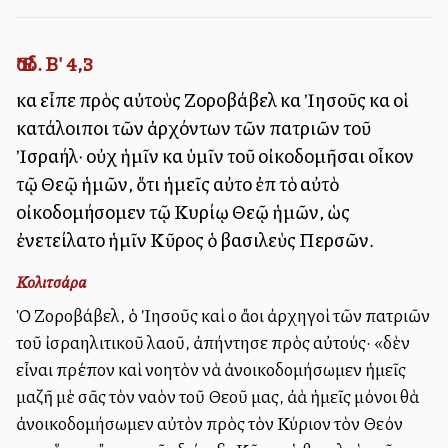
Ἔσδ. Β' 4,3
καὶ εἶπε πρὸς αὐτοὺς Ζοροβάβελ καὶ Ἰησοῦς καὶ οἱ
κατάλοιποι τῶν ἀρχόντων τῶν πατριῶν τοῦ
Ἰσραήλ· οὐχ ἡμῖν καὶ ὑμῖν τοῦ οἰκοδομῆσαι οἶκον
τῷ Θεῷ ἡμῶν, ὅτι ἡμεῖς αὐτοὶ ἐπὶ τὸ αὐτὸ
οἰκοδομήσομεν τῷ Κυρίῳ Θεῷ ἡμῶν, ὡς
ἐνετείλατο ἡμῖν Κῦρος ὁ βασιλεὺς Περσῶν.
Κολιτσάρα
Ὁ Ζοροβάβελ, ὁ Ἰησοῦς καὶ οἱ ἄλλοι ἀρχηγοὶ τῶν πατριῶν
τοῦ ἰσραηλιτικοῦ λαοῦ, ἀπήντησε πρὸς αὐτούς· «δὲν
εἶναι πρέπον καὶ νοητὸν νὰ ἀνοικοδομήσωμεν ἡμεῖς
μαζῆ μὲ σᾶς τὸν ναὸν τοῦ Θεοῦ μας, ἀλλὰ ἡμεῖς μόνοι θὰ
ἀνοικοδομήσωμεν αὐτὸν πρὸς τὸν Κύριον τὸν Θεόν