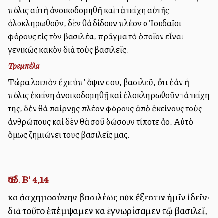
πόλις αὐτὴ ἀνοικοδομηθῆ καὶ τὰ τείχη αὐτῆς
ὁλοκληρωθοῦν, δὲν θὰ δίδουν πλέον οἱ Ἰουδαῖοι
φόρους εἰς τὸν βασιλέα, πρᾶγμα τὸ ὁποῖον εἶναι
γενικῶς κακὸν διὰ τοὺς βασιλεῖς.
Τρεμπέλα
Τώρα λοιπὸν ἔχε ὑπ’ ὄψιν σου, βασιλεῦ, ὅτι ἐὰν ἡ
πόλις ἐκείνη ἀνοικοδομηθῇ καὶ ὁλοκληρωθοῦν τὰ τείχη
της, δὲν θὰ παίρνῃς πλέον φόρους ἀπὸ ἐκείνους τοὺς
ἀνθρώπους καὶ δὲν θὰ σοῦ δώσουν τίποτε ἄλλο. Αὐτὸ
ὅμως ζημιώνει τοὺς βασιλεῖς μας.
Ἔσδ. Β' 4,14
καὶ ἀσχημοσύνην βασιλέως οὐκ ἔξεστιν ἡμῖν ἰδεῖν·
διὰ τοῦτο ἐπέμψαμεν καὶ ἐγνωρίσαμεν τῷ βασιλεῖ,