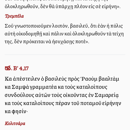
ὁλοκληρωθοῦν, δὲν θὰ ὑπάρχῃ πλέον εἰς σὲ εἰρήνη».
Τρεμπέλα
Σοῦ γνωστοποιοῦμεν λοιπόν, βασιλεῦ, ὅτι ἐὰν ἡ πόλις
αὐτὴ οἰκοδομηθῇ καὶ πάλιν καὶ ὁλοκληρωθοῦν τὰ τείχη
της, δὲν πρόκειται νὰ ἡσυχάσῃς ποτέ».
Ἔσδ. Β' 4,17
Καὶ ἀπέστειλεν ὁ βασιλεὺς πρὸς Ῥαοὺμ βααλτὰμ
καὶ Σαμψὰ γραμματέα καὶ τοὺς καταλοίπους
συνδούλους αὐτῶν τοὺς οἰκοῦντας ἐν Σαμαρείᾳ
καὶ τοὺς καταλοίπους πέραν τοῦ ποταμοῦ εἰρήνην
καὶ φησίν·
Κολιτσάρα