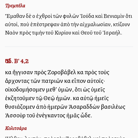
Τρεμπέλα
Ἔμαθαν δὲ οἱ ἐχθροὶ τῶν φυλῶν Ἰούδα καὶ Βενιαμὶν ὅτι
αὐτοί, ποὺ ἐπέστρεψαν ἀπὸ τὴν αἰχμαλωσίαν, κτίζουν
Ναὸν πρὸς τιμὴν τοῦ Κυρίου καὶ Θεοῦ τοῦ Ἰσραήλ.
Ἔσδ. Β' 4,2
καὶ ἤγγισαν πρὸς Ζοροβάβελ καὶ πρὸς τοὺς
ἄρχοντας τῶν πατριῶν καὶ εἶπον αὐτοῖς·
οἰκοδομήσομεν μεθ’ ὑμῶν, ὅτι ὡς ὑμεῖς
ἐκζητοῦμεν τῷ Θεῷ ἡμῶν. καὶ αὐτῷ ἡμεῖς
θυσιάζομεν ἀπὸ ἡμερῶν Ἀσαραδδὼν βασιλέως
Ἀσσοὺρ τοῦ ἐνέγκαντος ἡμᾶς ὧδε.
Κολιτσάρα