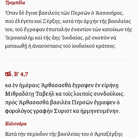
Τρεμπέλα
Ὅταν δὲ ἔγινε βασιλεὺς τῶν Περσῶν ὁ Ἀσσουῆρος,
ποὺ ἐλέγετο καὶ Ξέρξης, κατὰ τὴν ἀρχὴν τῆς βασιλείας
του, τοῦ ἔγραψαν ἐπιστολὴν ἐναντίον τῶν κατοίκων τῆς
Ἱερουσαλὴμ καὶ τῆς ἄλλης Ἰουδαίας, μὲ σκοπὸν νὰ
ματαιωθῇ ἡ ἀνασύστασις τοῦ ἰουδαϊκοῦ κράτους.
Ἔσδ. Β' 4,7
καὶ ἐν ἡμέραις Ἀρθασασθὰ ἔγραψεν ἐν εἰρήνῃ
Μιθραδάτῃ Ταβεὴλ καὶ τοῖς λοιποῖς συνδούλοις.
πρὸς Ἀρθασασθὰ βασιλέα Περσῶν ἔγραψεν ὁ
φορολόγος γραφὴν Συριστὶ καὶ ἡρμηνευμένην.
Κολιτσάρα
Κατὰ τὴν περίοδον τῆς βασιλείας του ὁ Ἀρταξέρξης