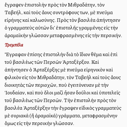
ἔγραψεν ἐπιστολὴν πρὸς τὸν Μιθραδάτην, τὸν
Ταβεήλ, καὶ τοὺς ἄλλους συντρόφους των, μὲ πνεῦμα
εἰρήνης καὶ καλωσύνης. Πρὸς τὸν βασιλέα ἀπήντησεν
ὁ γραμματεὺς αὐτῶν δι’ ἐπιστολῆς γραμμένης εἰς τὴν
ἀραμαϊκὴν γλῶσσαν μεταφρασμένης εἰς τὴν περσικήν.
Τρεμπέλα
Ἔγραψαν ἐπίσης ἐπιστολὴν διὰ τὸ ἴδιον θέμα καὶ ἐπὶ
τοῦ βασιλέως τῶν Περσῶν Ἀρταξέρξου. Καὶ
ἀπήντησεν ὁ Ἀρταξέρξης μὲ πνεῦμα εἰρηνικὸν καὶ
φιλικὸν εἰς τὸν Μιθραδάτην, τὸν Ταβεὴλ καὶ τοὺς ἄλλους
διοικητὰς τῶν περιοχῶν, ποὺ ἐγειτόνευαν μὲ τὴν
Ἰουδαίαν, καὶ ποὺ ὅλοι μαζὶ ἦσαν δοῦλοι καὶ ὑποτελεῖς
τοῦ βασιλέως τῶν Περσῶν. Τὴν ἐπιστολὴν πρὸς τὸν
βασιλέα Ἀρταξέρξην τὴν ἔγραψεν εἰδικὸς γραμματεὺς
μὲ συριακά (ἢ ἀραμαϊκά) γράμματα, μεταφρασμένην
ὅμως εἰς τὴν περσικὴν γλῶσσαν.