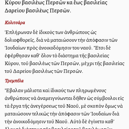
Κύρου βασιλέως Περσῶν καὶ ἕως βασιλείας
Δαρείου βασιλέως Περσῶν.
Κολιτσάρα
Ἐπλήρωναν δὲ ἰδικούς των ἀνθρώπους ὡς
δολιοφθορεῖς, διὰ νὰ ματαιώσουν τὴν ἀπόφασιν τῶν
Ἰουδαίων πρὸς ἀνοικοδόμησιν του ναοῦ. Ἔτσι δὲ
ἐφέρθησαν καθ’ ὅλον τὸ διάστημα τῆς βασιλείας
Κύρου, τοῦ βασιλέως τῶν Περσῶν, μέχρι τῆς βασιλείας
τοῦ Δαρείου βασιλέως τῶν Περσῶν.
Τρεμπέλα
Ἔβαλαν μάλιστα καὶ ἰδικούς των πληρωμένους
ἀνθρώπους νὰ ἀναμειγνύωνται δῆθεν ὡς σύμβουλοι εἰς
τὰ ἔργα τῆς ἀνεγέρσεως τοῦ Ναοῦ, μὲ σκοπὸν ὅμως νὰ
ματαιώσουν τελικῶς τὴν ἀπόφασιν τῶν Ἰουδαίων διὰ
τὴν ἀνοικοδόμησιν τοῦ Ναοῦ. Αὐτὸ δὲ ἐγίνετο καθ’