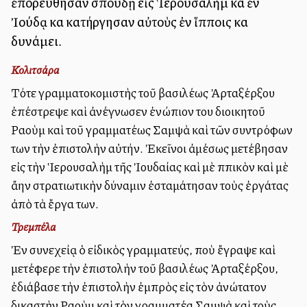
ἐπορεύθησαν σπουδῇ εἰς Ἱερουσαλὴμ καὶ ἐν
Ἰούδᾳ καὶ κατήργησαν αὐτοὺς ἐν ἵπποις καὶ
δυνάμει.
Κολιτσάρα
Τότε γραμματοκομιστὴς τοῦ βασιλέως Ἀρταξέρξου
ἐπέστρεψε καὶ ἀνέγνωσεν ἐνώπιον του διοικητοῦ
Ραοὺμ καὶ τοῦ γραμματέως Σαμψὰ καὶ τῶν συντρόφων
των τὴν ἐπιστολὴν αὐτήν. Ἐκεῖνοι ἀμέσως μετέβησαν
εἰς τὴν Ἱερουσαλὴμ τῆς Ἰουδαίας καὶ μὲ ἱππικὸν καὶ μὲ
ἄλλην στρατιωτικὴν δύναμιν ἐσταμάτησαν τοὺς ἐργάτας
ἀπὸ τὰ ἔργα των.
Τρεμπέλα
Ἐν συνεχείᾳ ὁ εἰδικὸς γραμματεύς, ποὺ ἔγραψε καὶ
μετέφερε τὴν ἐπιστολὴν τοῦ βασιλέως Ἀρταξέρξου,
ἐδιάβασε τὴν ἐπιστολὴν ἐμπρὸς εἰς τὸν ἀνώτατον
δικαστὴν Ραοὺμ καὶ τὸν γραμματέα Σαμψὰ καὶ τοὺς