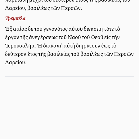
Δαρείου, βασιλέως τῶν Περσῶν.
Τρεμπέλα
Ἐξ αἰτίας δὲ τοῦ γεγονότος αὐτοῦ διεκόπη τότε τὸ
ἔργον τῆς ἀνεγέρσεως τοῦ Ναοῦ τοῦ Θεοῦ εἰς τὴν
Ἱερουσαλήμ. Ἡ διακοπὴ αὐτὴ διήρκεσεν ἕως τὸ
δεύτερον ἔτος τῆς βασιλείας τοῦ βασιλέως τῶν Περσῶν
Δαρείου.
Πληροφορίες ιστοσελίδας - Επικοινωνία
Εγγραφή στο Newsletter