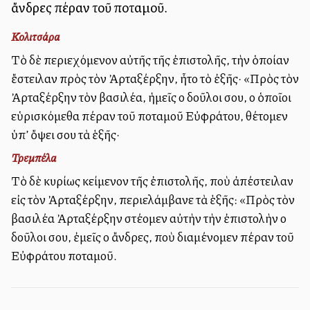
ἄνδρες πέραν τοῦ ποταμοῦ.
Κολιτσάρα
Τὸ δὲ περιεχόμενον αὐτῆς τῆς ἐπιστολῆς, τὴν ὁποίαν
ἔστειλαν πρὸς τὸν Ἀρταξέρξην, ἦτο τὸ ἐξῆς· «Πρὸς τὸν
Ἀρταξέρξην τὸν βασιλέα, ἡμεῖς οἱ δοῦλοι σου, οἱ ὁποῖοι
εὑρισκόμεθα πέραν τοῦ ποταμοῦ Εὐφράτου, θέτομεν
ὑπ’ ὄψει σου τὰ ἑξῆς·
Τρεμπέλα
Τὸ δὲ κυρίως κείμενον τῆς ἐπιστολῆς, ποὺ ἀπέστειλαν
εἰς τὸν Ἀρταξέρξην, περιελάμβανε τὰ ἑξῆς: «Πρὸς τὸν
βασιλέα Ἀρταξέρξην στέλλομεν αὐτὴν τὴν ἐπιστολὴν οἱ
δοῦλοι σου, ἐμεῖς οἱ ἄνδρες, ποὺ διαμένομεν πέραν τοῦ
Εὐφράτου ποταμοῦ.