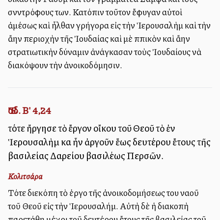
σνντρόφους των. Κατόπιν τοῦτον ἔφυγαν αὐτοὶ
ἀμέσως καὶ ἦλθαν γρήγορα εἰς τὴν Ἱερουσαλὴμ καὶ τὴν
ἄλλην περιοχὴν τῆς Ἰουδαίας καὶ μὲ ἱππικὸν καὶ ἄλλην
στρατιωτικὴν δύναμιν ἀνάγκασαν τοὺς Ἰουδαίους νὰ
διακόψουν τὴν ἀνοικοδόμησιν.
Ἔσδ. Β' 4,24
τότε ἤργησε τὸ ἔργον οἴκου τοῦ Θεοῦ τὸ ἐν
Ἱερουσαλὴμ καὶ ἦν ἀργοῦν ἕως δευτέρου ἔτους τῆς
βασιλείας Δαρείου βασιλέως Περσῶν.
Κολιτσάρα
Τότε διεκόπη τὸ ἐργο τῆς ἀνοικοδομήσεως του ναοῦ
τοῦ Θεοῦ εἰς τὴν Ἱερουσαλήμ. Αὐτὴ δὲ ἡ διακοπὴ
παρετάθη μέχρι τοῦ δευτέρου ἔτους τῆς βασιλείας τοῦ