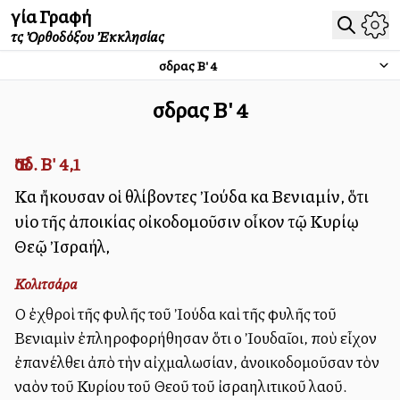
Ἁγία Γραφή
τῆς Ὀρθοδόξου Ἐκκλησίας
Ἔσδρας Β'
4
Ἔσδρας Β'
4
Ἔσδ. Β' 4,1
Καὶ ἤκουσαν οἱ θλίβοντες Ἰούδα καὶ Βενιαμίν, ὅτι
υἱοὶ τῆς ἀποικίας οἰκοδομοῦσιν οἶκον τῷ Κυρίῳ
Θεῷ Ἰσραήλ,
Κολιτσάρα
Οἱ ἐχθροὶ τῆς φυλῆς τοῦ Ἰούδα καὶ τῆς φυλῆς τοῦ
Βενιαμὶν ἐπληροφορήθησαν ὅτι οἱ Ἰουδαῖοι, ποὺ εἶχον
ἐπανέλθει ἀπὸ τὴν αἰχμαλωσίαν, ἀνοικοδομοῦσαν τὸν
ναὸν τοῦ Κυρίου τοῦ Θεοῦ τοῦ ἰσραηλιτικοῦ λαοῦ.