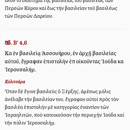
ὅλον τὸ διάστημα τῆς βασιλείας τοῦ βασιλέως τῶν
Περσῶν Κύρου καὶ ἕως τὴν βασιλείαν τοῦ βασιλέως
τῶν Περσῶν Δαρείου.
Ἔσδ. Β' 4,6
Καὶ ἐν βασιλείᾳ Ἀσσουήρου, ἐν ἀρχῇ βασιλείας
αὐτοῦ, ἔγραψαν ἐπιστολὴν ἐπὶ οἰκοῦντας Ἰούδα καὶ
Ἱερουσαλήμ.
Κολιτσάρα
Ὅταν δὲ ἔγινε βασιλεὺς ὁ Ξέρξης, ἀμέσως μόλις
ἀνέλαβε τὴν βασιλείαν του, ἔγραψαν αὐτοὶ πρὸς τὸν
βασιλέα ἐπιστολήν μὲ κατηγορίας ἐναντίον τῶν
Ἰσραηλιτῶν, ποὺ κατοικοῦσαν τὴν περιοχὴν Ἰούδα καὶ
τὴν πόλιν Ἱερουσαλήμ.