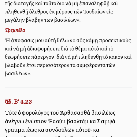
τῆς διαταγῆς καὶ τοῦτο διὰ νὰ μὴ ἐπαναληφθῇ καὶ
πληθυνθῇ ὄλεθρος ἐκ μέρους τῶν Ἰουδαίων εἰς
μεγάλην βλάβην τῶν βασιλέων».
Τρεμπέλα
Ἡ ἀπόφασις μου αὐτὴ θέλω νὰ σᾶς κάμῃ προσεκτικοὺς
καὶ νὰ μὴ ἀδιαφορήσετε διὰ τὸ θέμα αὐτὸ καὶ τὸ
θεωρήσετε πάρεργον, διὰ νὰ μὴ πληθυνθῇ τὸ κακὸν καὶ
βλαβοῦν ἔτσι περισσότερον τὰ συμφέροντα τῶν
βασιλέων».
Ἔσδ. Β' 4,23
Τότε ὁ φορολόγος τοῦ Ἀρθασασθὰ βασιλέως
ἀνέγνω ἐνώπιον Ῥαοὺμ βααλτὰμ καὶ Σαμψὰ
γραμματέως καὶ συνδούλων αὐτοῦ· καὶ