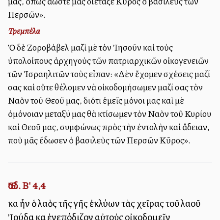
μας, ὅπως ἄλλωστε μᾶς διέταξε Κῦρος ὁ βασιλεὺς τῶν
Περσῶν».
Τρεμπέλα
Ὁ δὲ Ζοροβάβελ μαζὶ μὲ τὸν Ἰησοῦν καὶ τοὺς
ὑπολοίπους ἀρχηγοὺς τῶν πατριαρχικῶν οἰκογενειῶν
τῶν Ἰσραηλιτῶν τοὺς εἶπαν: «Δὲν ἔχομεν σχέσεις μαζί
σας καὶ οὔτε θέλομεν νὰ οἰκοδομήσωμεν μαζί σας τὸν
Ναὸν τοῦ Θεοῦ μας, διότι ἐμεῖς μόνοι μας καὶ μὲ
ὁμόνοιαν μεταξύ μας θὰ κτίσωμεν τὸν Ναὸν τοῦ Κυρίου
καὶ Θεοῦ μας, συμφώνως πρὸς τὴν ἐντολὴν καὶ ἄδειαν,
ποὺ μᾶς ἔδωσεν ὁ βασιλεὺς τῶν Περσῶν Κῦρος».
Ἔσδ. Β' 4,4
καὶ ἦν ὁ λαὸς τῆς γῆς ἐκλύων τὰς χεῖρας τοῦ λαοῦ
Ἰούδα καὶ ἐνεπόδιζον αὐτοὺς οἰκοδομεῖν