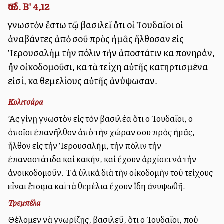
Ἔσδ. Β' 4,12
γνωστὸν ἔστω τῷ βασιλεῖ ὅτι οἱ Ἰουδαῖοι οἱ
ἀναβάντες ἀπὸ σοῦ πρὸς ἡμᾶς ἤλθοσαν εἰς
Ἱερουσαλὴμ τὴν πόλιν τὴν ἀποστάτιν καὶ πονηράν,
ἣν οἰκοδομοῦσι, καὶ τὰ τείχη αὐτῆς κατηρτισμένα
εἰσί, καὶ θεμελίους αὐτῆς ἀνύψωσαν.
Κολιτσάρα
Ἂς γίνῃ γνωστὸν εἰς τὸν βασιλέα ὅτι οἱ Ἰουδαῖοι, οἱ
ὁποῖοι ἐπανῆλθον ἀπὸ τὴν χώραν σου πρὸς ἡμᾶς,
ἦλθον εἰς τὴν Ἱερουσαλήμ, τὴν πόλιν τὴν
ἐπαναστάτιδα καὶ κακήν, καὶ ἔχουν ἀρχίσει νὰ τὴν
ἀνοικοδομοῦν. Τὰ ὑλικὰ διὰ τὴν οἰκοδομὴν τοῦ τείχους
εἶναι ἕτοιμα καὶ τὰ θεμέλια ἔχουν ἴδη ἀνυψωθῆ.
Τρεμπέλα
Θέλομεν νὰ γνωρίζῃς, βασιλεῦ, ὅτι οἱ Ἰουδαῖοι, ποὺ