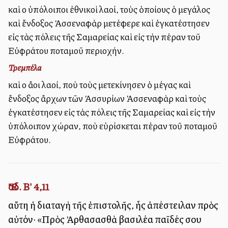
καὶ οἱ ὑπόλοιποι ἐθνικοὶ λαοί, τοὺς ὁποίους ὁ μεγάλος
καὶ ἔνδοξος Ἀσσεναφὰρ μετέφερε καὶ ἐγκατέστησεν
εἰς τὰς πόλεις τῆς Σαμαρείας καὶ εἰς τὴν πέραν τοῦ
Εὐφράτου ποταμοῦ περιοχήν.
Τρεμπέλα
καὶ οἱ ἄλλοι λαοί, ποὺ τοὺς μετεκίνησεν ὁ μέγας καὶ
ἔνδοξος ἄρχων τῶν Ἀσσυρίων Ἀσσεναφὰρ καὶ τοὺς
ἐγκατέστησεν εἰς τὰς πόλεις τῆς Σαμαρείας καὶ εἰς τὴν
ὑπόλοιπον χώραν, ποὺ εὑρίσκεται πέραν τοῦ ποταμοῦ
Εὐφράτου.
Ἔσδ. Β' 4,11
αὕτη ἡ διαταγὴ τῆς ἐπιστολῆς, ἧς ἀπέστειλαν πρὸς
αὐτόν· «Πρὸς Ἀρθασασθὰ βασιλέα παῖδές σου