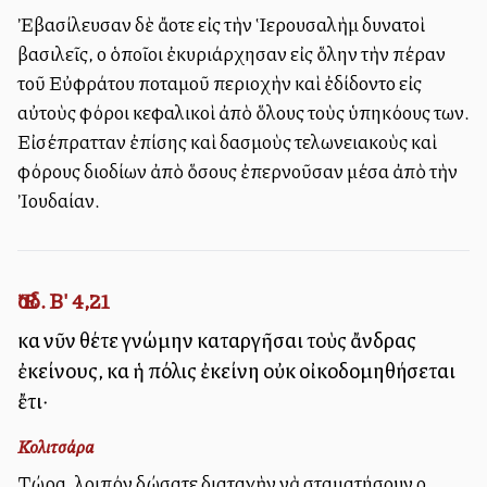
Ἐβασίλευσαν δὲ ἄλλοτε εἰς τὴν Ἱερουσαλὴμ δυνατοὶ
βασιλεῖς, οἱ ὁποῖοι ἐκυριάρχησαν εἰς ὅλην τὴν πέραν
τοῦ Εὐφράτου ποταμοῦ περιοχὴν καὶ ἐδίδοντο εἰς
αὐτοὺς φόροι κεφαλικοὶ ἀπὸ ὅλους τοὺς ὑπηκόους των.
Εἰσέπρατταν ἐπίσης καὶ δασμοὺς τελωνειακοὺς καὶ
φόρους διοδίων ἀπὸ ὅσους ἐπερνοῦσαν μέσα ἀπὸ τὴν
Ἰουδαίαν.
Ἔσδ. Β' 4,21
καὶ νῦν θέτε γνώμην καταργῆσαι τοὺς ἄνδρας
ἐκείνους, καὶ ἡ πόλις ἐκείνη οὐκ οἰκοδομηθήσεται
ἔτι·
Κολιτσάρα
Τώρα, λοιπόν δώσατε διαταγὴν νὰ σταματήσουν οἱ