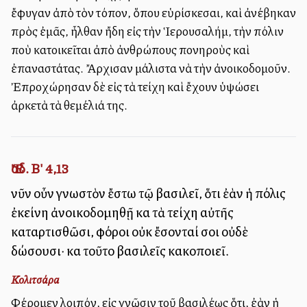
ἔφυγαν ἀπὸ τὸν τόπον, ὅπου εὑρίσκεσαι, καὶ ἀνέβηκαν
πρὸς ἐμᾶς, ἦλθαν ἤδη εἰς τὴν Ἱερουσαλήμ, τὴν πόλιν
ποὺ κατοικεῖται ἀπὸ ἀνθρώπους πονηροὺς καὶ
ἐπαναστάτας. Ἄρχισαν μάλιστα νὰ τὴν ἀνοικοδομοῦν.
Ἐπροχώρησαν δὲ εἰς τὰ τείχη καὶ ἔχουν ὑψώσει
ἀρκετὰ τὰ θεμέλιά της.
Ἔσδ. Β' 4,13
νῦν οὖν γνωστὸν ἔστω τῷ βασιλεῖ, ὅτι ἐὰν ἡ πόλις
ἐκείνη ἀνοικοδομηθῇ καὶ τὰ τείχη αὐτῆς
καταρτισθῶσι, φόροι οὐκ ἔσονταί σοι οὐδὲ
δώσουσι· καὶ τοῦτο βασιλεῖς κακοποιεῖ.
Κολιτσάρα
Φέρομεν λοιπόν, εἰς γνῶσιν τοῦ βασιλέως ὅτι, ἐὰν ἡ