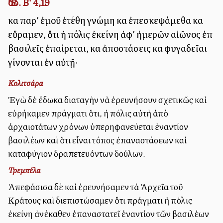
Ἔσδ. Β' 4,19
καὶ παρ’ ἐμοῦ ἐτέθη γνώμη καὶ ἐπεσκεψάμεθα καὶ
εὕραμεν, ὅτι ἡ πόλις ἐκείνη ἀφ’ ἡμερῶν αἰῶνος ἐπὶ
βασιλεῖς ἐπαίρεται, καὶ ἀποστάσεις καὶ φυγαδεῖαι
γίνονται ἐν αὐτῇ·
Κολιτσάρα
Ἐγὼ δὲ ἔδωκα διαταγὴν νὰ ἐρευνήσουν σχετικῶς καὶ
εὑρήκαμεν πράγματι ὅτι, ἡ πόλις αὐτὴ ἀπὸ
ἀρχαιοτάτων χρόνων ὑπερηφανεύεται ἐναντίον
βασιλέων καὶ ὅτι εἶναι τόπος ἐπαναστάσεων καὶ
καταφύγιον δραπετευόντων δούλων.
Τρεμπέλα
Ἀπεφάσισα δὲ καὶ ἐρευνήσαμεν τὰ Ἀρχεῖα τοῦ
Κράτους καὶ διεπιστώσαμεν ὅτι πράγματι ἡ πόλις
ἐκείνη ἀνέκαθεν ἐπαναστατεῖ ἐναντίον τῶν βασιλέων