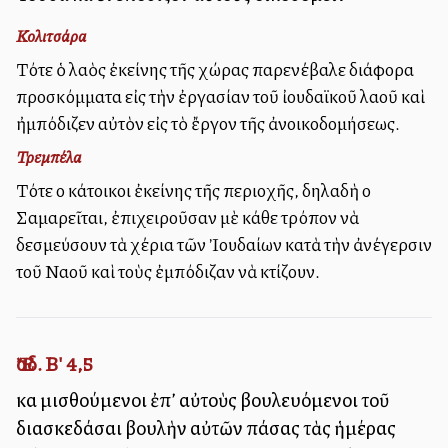
Κολιτσάρα
Τότε ὁ λαὸς ἐκείνης τῆς χώρας παρενέβαλε διάφορα
προσκόμματα εἰς τὴν ἐργασίαν τοῦ ἰουδαϊκοῦ λαοῦ καὶ
ἠμπόδιζεν αὐτὸν εἰς τὸ ἔργον τῆς ἀνοικοδομήσεως.
Τρεμπέλα
Τότε οἱ κάτοικοι ἐκείνης τῆς περιοχῆς, δηλαδὴ οἱ
Σαμαρεῖται, ἐπιχειροῦσαν μὲ κάθε τρόπον νὰ
δεσμεύσουν τὰ χέρια τῶν Ἰουδαίων κατὰ τὴν ἀνέγερσιν
τοῦ Ναοῦ καὶ τοὺς ἐμπόδιζαν νὰ κτίζουν.
Ἔσδ. Β' 4,5
καὶ μισθούμενοι ἐπ’ αὐτοὺς βουλευόμενοι τοῦ
διασκεδάσαι βουλὴν αὐτῶν πάσας τὰς ἡμέρας