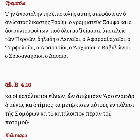
Τρεμπέλα
Τὴν ἀποστολὴν τῆς ἐπιστολῆς αὐτῆς ἀπεφάσισαν ὁ
ἀνώτατος δικαστὴς Ραούμ, ὁ γραμματεὺς Σαμψὰ καὶ οἱ
ἄλλοι σύντροφοί των, ποὺ ὅλοι μαζὶ εἴμαστε ὑποτελεῖς
τῶν Περσῶν, δηλαδὴ οἱ Δειναῖοι, οἱ Ἀφαρσαθαχαῖοι, οἱ
Ταρφαλαῖοι, οἱ Ἀφαρσαῖοι, οἱ Ἀρχυαῖοι, οἱ Βαβυλώνιοι,
οἱ Σουσαναχαῖοι, οἱ Δαυαῖοι
Ἔσδ. Β' 4,10
καὶ οἱ κατάλοιποι ἐθνῶν, ὧν ἀπῴκισεν Ἀσσεναφὰρ
ὁ μέγας καὶ ὁ τίμιος καὶ μετῴκισεν αὐτοὺς ἐν πόλεσι
τῆς Σομόρων καὶ τὸ κατάλοιπον πέραν τοῦ
ποταμοῦ·
Κολιτσάρα