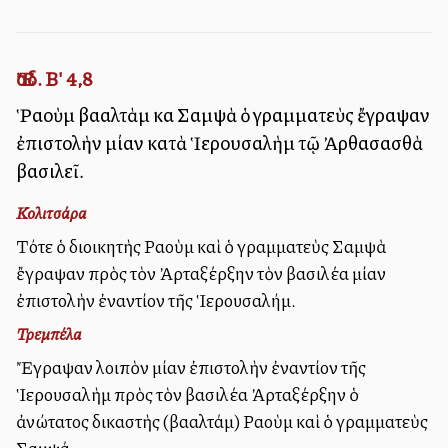
Ἔσδ. Β' 4,8
Ῥαοὺμ βααλτὰμ καὶ Σαμψὰ ὁ γραμματεὺς ἔγραψαν
ἐπιστολὴν μίαν κατὰ Ἱερουσαλὴμ τῷ Ἀρθασασθὰ
βασιλεῖ.
Κολιτσάρα
Τότε ὁ διοικητὴς Ραοὺμ καὶ ὁ γραμματεὺς Σαμψὰ
ἔγραψαν πρὸς τὸν Ἀρταξέρξην τὸν βασιλέα μίαν
ἐπιστολὴν ἐναντίον τῆς Ἱερουσαλήμ.
Τρεμπέλα
Ἔγραψαν λοιπὸν μίαν ἐπιστολὴν ἐναντίον τῆς
Ἱερουσαλὴμ πρὸς τὸν βασιλέα Ἀρταξέρξην ὁ
ἀνώτατος δικαστὴς (βααλτάμ) Ραοὺμ καὶ ὁ γραμματεὺς