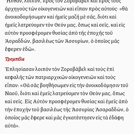
Ἦλθαν, λοιπόν, πρὸς τὸν Ζοροβάβελ καὶ πρὸς τοὺς
ἀρχηγοὺς τῶν οἰκογενειῶν καὶ εἶπαν πρὸς αὐτούς· «θὰ
ἀνοικοδομήσωμεν καὶ ἡμεῖς μαζῆ μὲ σᾶς, διότι καὶ
ἡμεῖς λατρεύομεν τὸν Θεόν μας, ὅπως καὶ σεῖς, καὶ εἰς
αὐτὸν προσφέρομεν θυσίας ἀπὸ τῆς ἐποχῆς τοῦ
Ἀσραδδών, βασιλέως τῶν Ἀσσυρίων, ὁ ὁποῖος μᾶς
ἔφερεν ἐδῶ».
Τρεμπέλα
Ἐπλησίασαν λοιπὸν τὸν Ζοροβάβελ καὶ τοὺς ἐπὶ
κεφαλῆς τῶν πατριαρχικῶν οἰκογενειῶν καὶ τοὺς
εἶπαν: «Θὰ σᾶς βοηθήσωμεν εἰς τὴν ἀνοικοδόμησιν τοῦ
Ναοῦ, διότι καὶ ἐμεῖς λατρεύομεν τὸν Θεόν μας, ὅπως
καὶ σεῖς. Εἰς Αὐτὸν προσφέρομεν θυσίας καὶ ἐμεῖς ἀπὸ
τὴν ἐποχὴν τοῦ βασιλέως τῆς Ἀσσυρίας Ἀσαραδδών, ὁ
ὁποῖος μᾶς ἔφερε καὶ μᾶς ἐγκατέστησεν εἰς τὰ ἐδάφη
αὐτά».