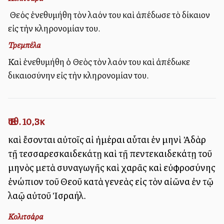
Ὁ Θεός ἐνεθυμήθη τὸν λαόν του καὶ ἀπέδωσε τὸ δίκαιον
εἰς τὴν κληρονομίαν του.
Τρεμπέλα
Καὶ ἐνεθυμήθη ὁ Θεὸς τὸν λαόν του καὶ ἀπέδωκε
δικαιοσύνην εἰς τὴν κληρονομίαν του.
Ἐσθ. 10,3κ
καὶ ἔσονται αὐτοῖς αἱ ἡμέραι αὗται ἐν μηνὶ Ἀδὰρ
τῇ τεσσαρεσκαιδεκάτῃ καὶ τῇ πεντεκαιδεκάτῃ τοῦ
μηνὸς μετὰ συναγωγῆς καὶ χαρᾶς καὶ εὐφροσύνης
ἐνώπιον τοῦ Θεοῦ κατὰ γενεὰς εἰς τὸν αἰῶνα ἐν τῷ
λαῷ αὐτοῦ Ἰσραήλ.
Κολιτσάρα