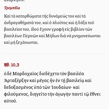
Τρεμπέλα
Καὶ τὰ κατορθώματα τῆς δυνάμεώς του καὶ τὰ
ἀνδραγαθήματά του, καὶ ὁ πλοῦτος καὶ ἡ δόξα τοῦ
βασιλείου του, ἰδοὺ ἔχουν γραφῆ εἰς βιβλίον τῶν
βασιλέων Περσῶν καὶ Μήδων διὰ νὰ μνημονεύωνται
καὶ μὴ ξεχάνωνται.
Ἐσθ. 10,3
ὁ δὲ Μαρδοχαῖος διεδέχετο τὸν βασιλέα
Ἀρταξέρξην καὶ μέγας ἦν ἐν τῇ βασιλείᾳ καὶ
δεδοξασμένος ὑπὸ τῶν Ἰουδαίων· καὶ
φιλούμενος, διηγεῖτο τὴν ἀγωγὴν παντὶ τῷ ἔθνει
αὐτοῦ.