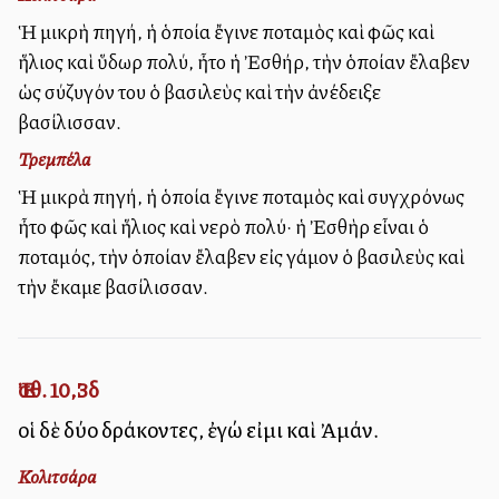
Ἡ μικρὴ πηγή, ἡ ὁποία ἔγινε ποταμὸς καὶ φῶς καὶ
ἥλιος καὶ ὕδωρ πολύ, ἦτο ἡ Ἐσθήρ, τὴν ὁποίαν ἔλαβεν
ὡς σύζυγόν του ὁ βασιλεὺς καὶ τὴν ἀνέδειξε
βασίλισσαν.
Τρεμπέλα
Ἡ μικρὰ πηγή, ἡ ὁποία ἔγινε ποταμὸς καὶ συγχρόνως
ἦτο φῶς καὶ ἥλιος καὶ νερὸ πολύ· ἡ Ἐσθὴρ εἶναι ὁ
ποταμός, τὴν ὁποίαν ἔλαβεν εἰς γάμον ὁ βασιλεὺς καὶ
τὴν ἔκαμε βασίλισσαν.
Ἐσθ. 10,3δ
οἱ δὲ δύο δράκοντες, ἐγώ εἰμι καὶ Ἀμάν.
Κολιτσάρα