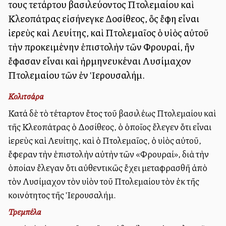
Ἔτους τετάρτου βασιλεύοντος Πτολεμαίου καὶ
Κλεοπάτρας εἰσήνεγκε Δοσίθεος, ὃς ἔφη εἶναι
ἱερεὺς καὶ Λευίτης, καὶ Πτολεμαῖος ὁ υἱὸς αὐτοῦ
τὴν προκειμένην ἐπιστολὴν τῶν Φρουραί, ἣν
ἔφασαν εἶναι καὶ ἡρμηνευκέναι Λυσίμαχον
Πτολεμαίου τῶν ἐν Ἱερουσαλήμ.
Κολιτσάρα
Κατά δὲ τὸ τέταρτον ἔτος τοῦ βασιλέως Πτολεμαίου καὶ
τῆς Κλεοπάτρας ὁ Δοσίθεος, ὁ ὁποῖος ἔλεγεν ὅτι εἶναι
ἱερεὺς καὶ Λευίτης, καὶ ὁ Πτολεμαῖος, ὁ υἱὸς αὐτοῦ,
ἔφεραν τὴν ἐπιστολὴν αὐτὴν τῶν «Φρουραί», διὰ τὴν
ὁποίαν ἔλεγαν ὅτι αὐθεντικῶς ἔχει μεταφρασθῆ ἀπὸ
τὸν Λυσίμαχον τὸν υἱὸν τοῦ Πτολεμαίου τὸν ἐκ τῆς
κοινότητος τῆς Ἱερουσαλήμ.
Τρεμπέλα