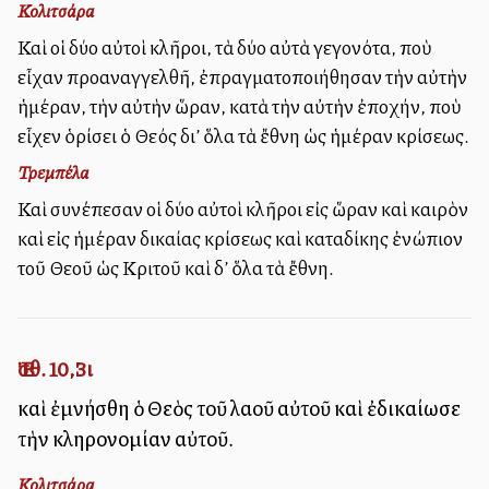
Κολιτσάρα
Καὶ οἱ δύο αὐτοὶ κλῆροι, τὰ δύο αὐτὰ γεγονότα, ποὺ
εἶχαν προαναγγελθῆ, ἐπραγματοποιήθησαν τὴν αὐτὴν
ἡμέραν, τὴν αὐτὴν ὥραν, κατὰ τὴν αὐτὴν ἐποχήν, ποὺ
εἶχεν ὁρίσει ὁ Θεός δι’ ὅλα τὰ ἔθνη ὡς ἡμέραν κρίσεως.
Τρεμπέλα
Καὶ συνέπεσαν οἱ δύο αὐτοὶ κλῆροι εἰς ὥραν καὶ καιρὸν
καὶ εἰς ἡμέραν δικαίας κρίσεως καὶ καταδίκης ἐνώπιον
τοῦ Θεοῦ ὡς Κριτοῦ καὶ δ’ ὅλα τὰ ἔθνη.
Ἐσθ. 10,3ι
καὶ ἐμνήσθη ὁ Θεὸς τοῦ λαοῦ αὐτοῦ καὶ ἐδικαίωσε
τὴν κληρονομίαν αὐτοῦ.
Κολιτσάρα