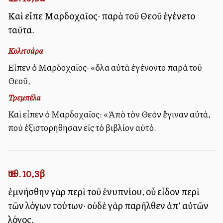
Καὶ εἶπε Μαρδοχαῖος· παρὰ τοῦ Θεοῦ ἐγένετο
ταῦτα.
Κολιτσάρα
Εἶπεν ὁ Μαρδοχαῖος· «ὅλα αὐτὰ ἐγένοντο παρὰ τοῦ
Θεοῦ,
Τρεμπέλα
Καὶ εἶπεν ὁ Μαρδοχαῖος: «Ἀπὸ τὸν Θεὸν ἔγιναν αὐτά,
ποὺ ἐξιστορήθησαν εἰς τὸ βιβλίον αὐτό.
Ἐσθ. 10,3β
ἐμνήσθην γὰρ περὶ τοῦ ἐνυπνίου, οὗ εἶδον περὶ
τῶν λόγων τούτων· οὐδὲ γὰρ παρῆλθεν ἀπ’ αὐτῶν
λόγος.