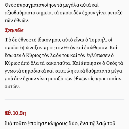
Θεός ἐπραγματοποίησε τὰ μεγάλα αὐτὰ καὶ
ἀξιοθαύμαστα σημεῖα, τὰ ὁποῖα δὲν ἔχουν γίνει μεταξὺ
τῶν ἐθνῶν.
Τρεμπέλα
Τὸ δὲ ἔθνος τὸ ἰδικόν μου, αὐτὸ εἶναι ὁ Ἰσραήλ, οἱ
ὁποῖοι ἐφώναξαν πρὸς τὸν Θεὸν καὶ ἐσώθησαν. Καὶ
ἔσωσεν ὁ Κύριος τὸν λαόν του καὶ τὸν ἐγλύτωσεν ὁ
Κύριος ἀπὸ ὅλα τὰ κακὰ ταῦτα. Καὶ ἐποίησεν ὁ Θεὸς τὰ
γνωστὰ σημαδιακὰ καὶ καταπληκτικὰ θαύματα τὰ μέγα,
ποὺ δὲν ἔχουν γίνει μεταξὺ τῶν ἐθνῶν εἰς προστασίαν
αὐτῶν.
Ἐσθ. 10,3η
διὰ τοῦτο ἐποίησε κλήρους δύο, ἕνα τῷ λαῷ τοῦ