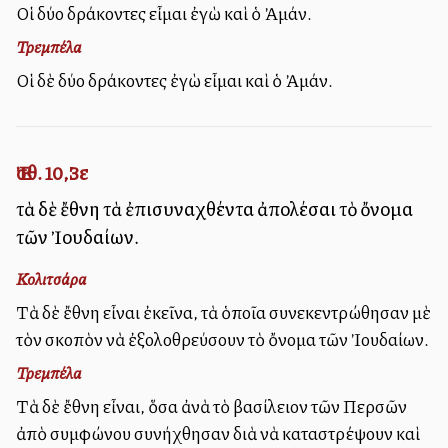
Οἱ δύο δράκοντες εἶμαι ἐγὼ καὶ ὁ Ἀμάν.
Τρεμπέλα
Οἱ δὲ δύο δράκοντες ἐγὼ εἶμαι καὶ ὁ Ἀμάν.
Ἐσθ. 10,3ε
τὰ δὲ ἔθνη τὰ ἐπισυναχθέντα ἀπολέσαι τὸ ὄνομα
τῶν Ἰουδαίων.
Κολιτσάρα
Τὰ δὲ ἔθνη εἶναι ἐκεῖνα, τὰ ὁποῖα συνεκεντρώθησαν μὲ
τὸν σκοπὸν νὰ ἐξολοθρεύσουν τὸ ὄνομα τῶν Ἰουδαίων.
Τρεμπέλα
Τὰ δὲ ἔθνη εἶναι, ὅσα ἀνὰ τὸ βασίλειον τῶν Περσῶν
ἀπὸ συμφώνου συνήχθησαν διὰ νὰ καταστρέψουν καὶ