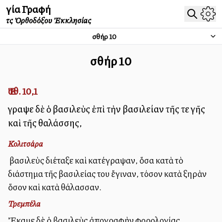
Ἁγία Γραφή
τῆς Ὀρθοδόξου Ἐκκλησίας
Ἐσθήρ
10
Ἐσθήρ
10
Ἐσθ. 10,1
Ἔγραψε δὲ ὁ βασιλεὺς ἐπὶ τὴν βασιλείαν τῆς τε γῆς
καὶ τῆς θαλάσσης,
Κολιτσάρα
Ὁ βασιλεὺς διέταξε καὶ κατέγραψαν, ὅσα κατὰ τὸ
διάστημα τῆς βασιλείας του ἔγιναν, τόσον κατὰ ξηρὰν
ὅσον καὶ κατὰ θάλασσαν.
Τρεμπέλα
Ἔκαμε δὲ ὁ βασιλεὺς ἀπογραφὴν φορολογίας