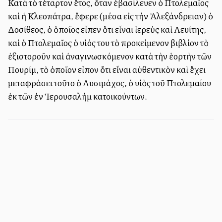
Κατὰ τὸ τέταρτον ἔτος, ὅταν ἐβασίλευεν ὁ Πτολεμαῖος
καὶ ἡ Κλεοπάτρα, ἔφερε (μέσα εἰς τὴν Ἀλεξάνδρειαν) ὁ
Δοσίθεος, ὁ ὁποῖος εἶπεν ὅτι εἶναι ἱερεὺς καὶ Λευίτης,
καὶ ὁ Πτολεμαῖος ὁ υἱός του τὸ προκείμενον βιβλίον τὸ
ἐξιστοροῦν καὶ ἀναγινωσκόμενον κατὰ τὴν ἑορτὴν τῶν
Πουρίμ, τὸ ὁποῖον εἶπον ὅτι εἶναι αὐθεντικὸν καὶ ἔχει
μεταφράσει τοῦτο ὁ Λυσιμάχος, ὁ υἱὸς τοῦ Πτολεμαίου
ἐκ τῶν ἐν Ἱερουσαλὴμ κατοικούντων.
Πληροφορίες ιστοσελίδας - Επικοινωνία
Εγγραφή στο Newsletter