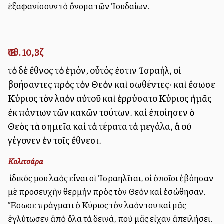
ἑξαφανίσουν τὸ ὄνομα τῶν Ἰουδαίων.
Ἐσθ. 10,3ζ
τὸ δὲ ἔθνος τὸ ἐμόν, οὗτός ἐστιν Ἰσραήλ, οἱ
βοήσαντες πρὸς τὸν Θεὸν καὶ σωθέντες· καὶ ἔσωσε
Κύριος τὸν λαὸν αὐτοῦ καὶ ἐρρύσατο Κύριος ἡμᾶς
ἐκ πάντων τῶν κακῶν τούτων. καὶ ἐποίησεν ὁ
Θεὸς τὰ σημεῖα καὶ τὰ τέρατα τὰ μεγάλα, ἃ οὐ
γέγονεν ἐν τοῖς ἔθνεσι.
Κολιτσάρα
Ὁ ἰδικός μου λαὸς εἶναι οἱ Ἰσραηλῖται, οἱ ὁποῖοι ἐβόησαν
μὲ προσευχὴν θερμὴν πρὸς τὸν Θεὸν καὶ ἐσώθησαν.
Ἔσωσε πράγματι ὁ Κύριος τὸν λαὸν του καὶ μᾶς
ἐγλύτωσεν ἀπὸ ὅλα τὰ δεινά, ποὺ μᾶς εἶχαν ἀπειλήσει. Ὁ