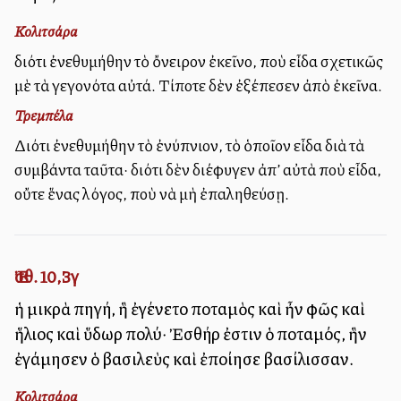
Κολιτσάρα
διότι ἐνεθυμήθην τὸ ὄνειρον ἐκεῖνο, ποὺ εἶδα σχετικῶς
μὲ τὰ γεγονότα αὐτά. Τίποτε δὲν ἐξέπεσεν ἀπὸ ἐκεῖνα.
Τρεμπέλα
Διότι ἐνεθυμήθην τὸ ἐνύπνιον, τὸ ὁποῖον εἶδα διὰ τὰ
συμβάντα ταῦτα· διότι δὲν διέφυγεν ἀπ’ αὐτὰ ποὺ εἶδα,
οὔτε ἕνας λόγος, ποὺ νὰ μὴ ἐπαληθεύσῃ.
Ἐσθ. 10,3γ
ἡ μικρὰ πηγή, ἣ ἐγένετο ποταμὸς καὶ ἦν φῶς καὶ
ἥλιος καὶ ὕδωρ πολύ· Ἐσθήρ ἐστιν ὁ ποταμός, ἣν
ἐγάμησεν ὁ βασιλεὺς καὶ ἐποίησε βασίλισσαν.
Κολιτσάρα