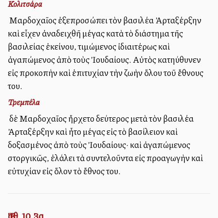
Κολιτσάρα
Ὁ Μαρδοχαῖος ἐξεπροσώπει τὸν βασιλέα Ἀρταξέρξην
καὶ εἶχεν ἀναδειχθῆ μέγας κατὰ τὸ διάστημα τῆς
βασιλείας ἐκείνου, τιμώμενος ἰδιαιτέρως καὶ
ἀγαπώμενος ἀπὸ τοὺς Ἰουδαίους. Αὐτὸς κατηύθυνεν
εἰς προκοπὴν καὶ ἐπιτυχίαν τὴν ζωὴν ὅλου τοῦ ἔθνους
του.
Τρεμπέλα
Ὁ δὲ Μαρδοχαῖος ἤρχετο δεύτερος μετὰ τὸν βασιλέα
Ἀρταξέρξην καὶ ἦτο μέγας εἰς τὸ βασίλειον καὶ
δοξασμένος ἀπὸ τοὺς Ἰουδαίους· καὶ ἀγαπώμενος
στοργικῶς, ἐλάλει τὰ συντελοῦντα εἰς προαγωγὴν καὶ
εὐτυχίαν εἰς ὅλον τὸ ἔθνος του.
Ἐσθ. 10,3α