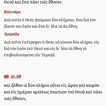
Θεοῦ καὶ ἕνα πᾶσι τοῖς ἔθνεσι·
Κολιτσάρα
Διὰ τοῦτο ὁ Θεὸς ἡτοίμασε δύο κλήρους, ἕνα διὰ τὸν
ἰδικόν του λαὸν καὶ ἕνα δι’ ὅλα τὰ ἄλλα ἔθνη.
Τρεμπέλα
Διὰ τοῦτο ἐπέτρεψεν ὁ Θεὸς νὰ γίνουν δύο κλῆροι, εἰς
διὰ τὸν λαὸν τοῦ Θεοῦ καὶ εἰς δι’ ὅλα τὰ ἔθνη τὰ
ἐπιβουλευόμενα τὸν Ἰσραήλ.
Ἐσθ. 10,3θ
καὶ ἦλθον οἱ δύο κλῆροι οὗτοι εἰς ὥραν καὶ καιρὸν
καὶ εἰς ἡμέραν κρίσεως ἐνώπιον τοῦ Θεοῦ καὶ πᾶσι
τοῖς ἔθνεσι,