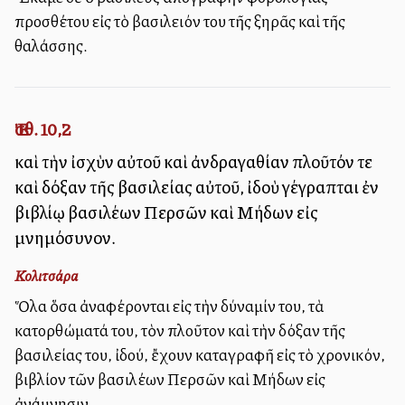
προσθέτου εἰς τὸ βασιλειόν του τῆς ξηρᾶς καὶ τῆς
θαλάσσης.
Ἐσθ. 10,2
καὶ τὴν ἰσχὺν αὐτοῦ καὶ ἀνδραγαθίαν πλοῦτόν τε
καὶ δόξαν τῆς βασιλείας αὐτοῦ, ἰδοὺ γέγραπται ἐν
βιβλίῳ βασιλέων Περσῶν καὶ Μήδων εἰς
μνημόσυνον.
Κολιτσάρα
Ὅλα ὅσα ἀναφέρονται εἰς τὴν δύναμίν του, τὰ
κατορθώματά του, τὸν πλοῦτον καὶ τὴν δόξαν τῆς
βασιλείας του, ἰδού, ἔχουν καταγραφῆ εἰς τὸ χρονικόν,
βιβλίον τῶν βασιλέων Περσῶν καὶ Μήδων εἰς
ἀνάμνησιν.