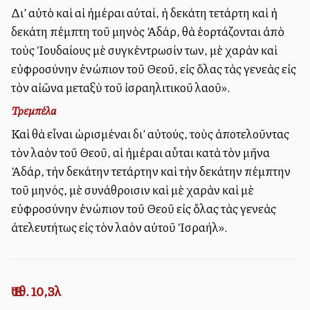
Δι’ αὐτὸ καὶ αἱ ἡμέραι αὐταί, ἡ δεκάτη τετάρτη καὶ ἡ
δεκάτη πέμπτη τοῦ μηνὸς Ἀδάρ, θὰ ἑορτάζονται ἀπὸ
τοὺς Ἰουδαίους μὲ συγκέντρωσίν των, μὲ χαρὰν καὶ
εὐφροσύνην ἐνώπιον τοῦ Θεοῦ, εἰς ὅλας τὰς γενεὰς εἰς
τὸν αἰῶνα μεταξὺ τοῦ ἰσραηλιτικοῦ λαοῦ».
Τρεμπέλα
Καὶ θὰ εἶναι ὡρισμέναι δι’ αὐτούς, τοὺς ἀποτελοῦντας
τὸν λαὸν τοῦ Θεοῦ, αἱ ἡμέραι αὗται κατὰ τὸν μῆνα
Ἀδάρ, τὴν δεκάτην τετάρτην καὶ τὴν δεκάτην πέμπτην
τοῦ μηνός, μὲ συνάθροισιν καὶ μὲ χαρὰν καὶ μὲ
εὐφροσύνην ἐνώπιον τοῦ Θεοῦ εἰς ὅλας τὰς γενεὰς
ἀτελευτήτως εἰς τὸν λαὸν αὐτοῦ Ἰσραήλ».
Ἐσθ. 10,3λ