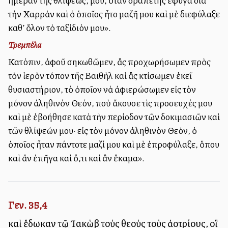
ἡμέραν τῆς θλίψεώς, μου, ὅταν δραπέτης ἔφυγα διὰ
τὴν Χαρρὰν καὶ ὁ ὁποῖος ἦτο μαζῆ μου καὶ μὲ διεφύλαξε
καθ’ ὅλον τὸ ταξίδιόν μου».
Τρεμπέλα
Κατόπιν, ἀφοῦ σηκωθῶμεν, ἂς προχωρήσωμεν πρὸς
τὸν ἱερὸν τόπον τῆς Βαιθὴλ καὶ ἂς κτίσωμεν ἐκεῖ
θυσιαστήριον, τὸ ὁποῖον νὰ ἀφιερώσωμεν εἰς τὸν
μόνον ἀληθινὸν Θεόν, ποὺ ἄκουσε τὶς προσευχές μου
καὶ μὲ ἐβοήθησε κατὰ τὴν περίοδον τῶν δοκιμασιῶν καὶ
τῶν θλίψεών μου· εἰς τὸν μόνον ἀληθινὸν Θεόν, ὁ
ὁποῖος ἦταν πάντοτε μαζί μου καὶ μὲ ἐπροφύλαξε, ὅπου
καὶ ἂν ἐπῆγα καὶ ὅ,τι καὶ ἂν ἔκαμα».
Γεν. 35,4
καὶ ἔδωκαν τῷ Ἰακὼβ τοὺς θεοὺς τοὺς ἀλλοτρίους, οἳ