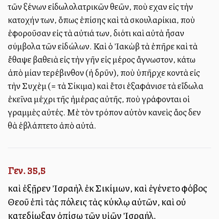
τῶν ξένων εἰδωλολατρικῶν θεῶν, ποὺ εἶχαν εἰς τὴν
κατοχήν των, ὅπως ἐπίσης καὶ τὰ σκουλαρίκια, ποὺ
ἐφοροῦσαν εἰς τὰ αὐτιά των, διότι καὶ αὐτὰ ἦσαν
σύμβολα τῶν εἰδώλων. Καὶ ὁ Ἰακὼβ τὰ ἐπῆρε καὶ τὰ
ἔθαψε βαθειὰ εἰς τὴν γῆν εἰς μέρος ἄγνωστον, κάτω
ἀπὸ μίαν τερέβινθον (ἡ δρῦν), ποὺ ὑπῆρχε κοντὰ εἰς
τὴν Συχὲμ (= τὰ Σίκιμα) καὶ ἔτσι ἑξαφάνισε τὰ εἴδωλα
ἐκεῖνα μέχρι τῆς ἡμέρας αὐτῆς, ποὺ γράφονται οἱ
γραμμὲς αὐτές. Μὲ τὸν τρόπον αὐτὸν κανεὶς ἄλλος δεν
θὰ ἐβλάπτετο ἀπὸ αὐτά.
Γεν. 35,5
καὶ ἐξῇρεν Ἰσραὴλ ἐκ Σικίμων, καὶ ἐγένετο φόβος
Θεοῦ ἐπὶ τὰς πόλεις τὰς κύκλῳ αὐτῶν, καὶ οὐ
κατεδίωξαν ὀπίσω τῶν υἱῶν Ἰσραήλ.