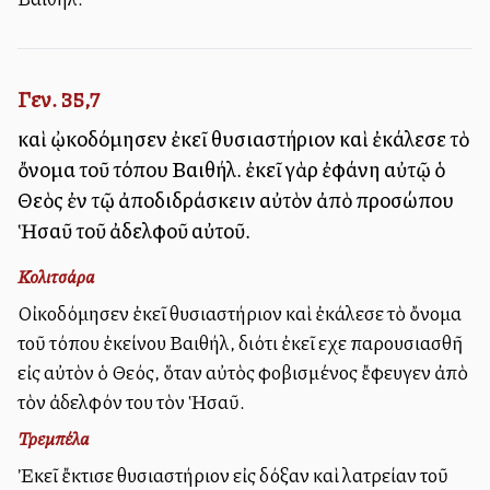
Γεν. 35,7
καὶ ᾠκοδόμησεν ἐκεῖ θυσιαστήριον καὶ ἐκάλεσε τὸ
ὄνομα τοῦ τόπου Βαιθήλ. ἐκεῖ γὰρ ἐφάνη αὐτῷ ὁ
Θεὸς ἐν τῷ ἀποδιδράσκειν αὐτὸν ἀπὸ προσώπου
Ἡσαῦ τοῦ ἀδελφοῦ αὐτοῦ.
Κολιτσάρα
Οἰκοδόμησεν ἐκεῖ θυσιαστήριον καὶ ἐκάλεσε τὸ ὄνομα
τοῦ τόπου ἐκείνου Βαιθήλ, διότι ἐκεῖ εἶχε παρουσιασθῆ
εἰς αὐτὸν ὁ Θεός, ὅταν αὐτὸς φοβισμένος ἔφευγεν ἀπὸ
τὸν ἀδελφόν του τὸν Ἡσαῦ.
Τρεμπέλα
Ἐκεῖ ἔκτισε θυσιαστήριον εἰς δόξαν καὶ λατρείαν τοῦ