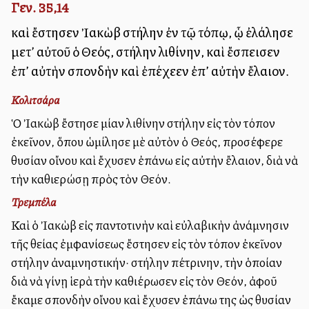
Γεν. 35,14
καὶ ἔστησεν Ἰακὼβ στήλην ἐν τῷ τόπῳ, ᾧ ἐλάλησε
μετ’ αὐτοῦ ὁ Θεός, στήλην λιθίνην, καὶ ἔσπεισεν
ἐπ’ αὐτὴν σπονδὴν καὶ ἐπέχεεν ἐπ’ αὐτὴν ἔλαιον.
Κολιτσάρα
Ὁ Ἰακὼβ ἔστησε μίαν λιθίνην στήλην εἰς τὸν τόπον
ἐκεῖνον, ὅπου ὡμίλησε μὲ αὐτὸν ὁ Θεός, προσέφερε
θυσίαν οἴνου καὶ ἔχυσεν ἐπάνω εἰς αὐτὴν ἔλαιον, διὰ νὰ
τὴν καθιερώσῃ πρὸς τὸν Θεόν.
Τρεμπέλα
Καὶ ὁ Ἰακὼβ εἰς παντοτινὴν καὶ εὐλαβικὴν ἀνάμνησιν
τῆς θείας ἐμφανίσεως ἔστησεν εἰς τὸν τόπον ἐκεῖνον
στήλην ἀναμνηστικήν· στήλην πέτρινην, τὴν ὁποίαν
διὰ νὰ γίνῃ ἱερὰ τὴν καθιέρωσεν εἰς τὸν Θεόν, ἀφοῦ
ἔκαμε σπονδὴν οἴνου καὶ ἔχυσεν ἐπάνω της ὡς θυσίαν