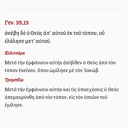
Γεν. 35,13
ἀνέβη δὲ ὁ Θεὸς ἀπ’ αὐτοῦ ἐκ τοῦ τόπου, οὗ
ἐλάλησε μετ’ αὐτοῦ.
Κολιτσάρα
Μετὰ τὴν ἐμφάνισιν αὐτὴν ἀπῆλθεν ὁ Θεὸς ἀπὸ τὸν
τόπον ἐκεῖνον, ὅπου ὡμίλησε μὲ τὸν Ἰακώβ.
Τρεμπέλα
Μετὰ τὴν ἐμφάνισιν αὐτὴν καὶ τὶς ὑποσχέσεις ὁ Θεὸς
ἀπεμακρύνθη ἀπὸ τὸν τόπον, εἰς τὸν ὁποῖον τοῦ
ἐμίλησε.