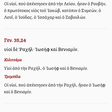
Οἱ υἱοί, ποὺ ἀπέκτησεν ἀπὸ τὴν Λείαν, ἦσαν ὁ Ρουβήν,
ὁ πρωτότοκος υἱὸς τοῦ Ἰακώβ, κατόπιν ὁ Συμεών, ὁ
Λευΐ, ὁ Ἰούδας, ὁ Ἰσσάχαρ καὶ ὁ Ζαβουλών.
Γεν. 35,24
υἱοὶ δὲ Ῥαχήλ· Ἰωσὴφ καὶ Βενιαμίν.
Κολιτσάρα
Υἱοὶ ἀπὸ τὴν Ραχήλ, ὁ Ἰωσὴφ καὶ ὁ Βενιαμίν.
Τρεμπέλα
Οἱ υἱοί, ποὺ ἀπέκτησεν ἀπὸ τὴν Ραχήλ, ἦσαν ὁ Ἰωσὴφ
καὶ ὁ Βενιαμίν.