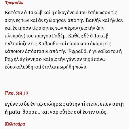
Τρεμπέλα
Κατόπιν ὁ Ἰακὼβ καὶ ἡ οἰκογένειά του ἐσήκωσαν τὶς
σκηνές των καὶ ἀνεχώρησαν ἀπὸ τὴν Βαιθὴλ καὶ ἦλθαν
καὶ ἔστησαν τὶς σκηνές των πέραν (εἰς τὴν ἄλλην
πλευράν) τοῦ πύργου Γαδέρ. Καθὼς δὲ ὁ Ἰακὼβ
ἐπλησίαζεν εἰς Χαβραθὰ καὶ εὑρίσκετο ἀκόμη εἰς
κάποιοιν ἀπόστασιν ἀπὸ τὴν Ἐφραθᾶ, ἡ γυναῖκα του ἡ
Ραχὴλ ἐγέννησε· καὶ εἰς τὴν γένναν της ἐπάνω
ἐδυσκολεύθη καὶ ἐταλαιπωρήθη πολύ.
Γεν. 35,17
ἐγένετο δὲ ἐν τῷ σκληρῶς αὐτὴν τίκτειν, εἶπεν αὐτῇ
ἡ μαῖα· θάρσει, καὶ γὰρ οὗτός σοί ἐστιν υἱός.
Κολιτσάρα