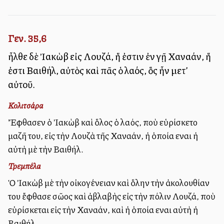
Γεν. 35,6
ἦλθε δὲ Ἰακὼβ εἰς Λουζά, ἥ ἐστιν ἐν γῇ Χαναάν, ἥ
ἐστι Βαιθήλ, αὐτὸς καὶ πᾶς ὁ λαός, ὃς ἦν μετ’
αὐτοῦ.
Κολιτσάρα
Ἔφθασεν ὁ Ἰακὼβ καὶ ὅλος ὁ λαός, ποὺ εὑρίσκετο
μαζῆ του, εἰς τὴν Λουζὰ τῆς Χαναάν, ἡ ὁποία εἶναι ἡ
αὐτὴ μὲ τὴν Βαιθήλ.
Τρεμπέλα
Ὁ Ἰακὼβ μὲ τὴν οἰκογένειαν καὶ ὅλην τὴν ἀκολουθίαν
του ἔφθασε σῶος καὶ ἀβλαβὴς εἰς τὴν πόλιν Λουζά, ποὺ
εὑρίσκεται εἰς τὴν Χαναάν, καὶ ἡ ὁποία εἶναι αὐτὴ ἡ
Βαιθήλ.