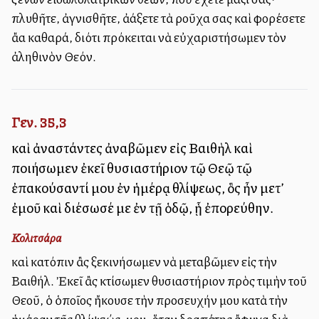
πλυθῆτε, ἀγνισθῆτε, ἀλλάξετε τὰ ροῦχα σας καὶ φορέσετε
ἄλλα καθαρά, διότι πρόκειται νὰ εὐχαριστήσωμεν τὸν
ἀληθινὸν Θεόν.
Γεν. 35,3
καὶ ἀναστάντες ἀναβῶμεν εἰς Βαιθὴλ καὶ
ποιήσωμεν ἐκεῖ θυσιαστήριον τῷ Θεῷ τῷ
ἐπακούσαντί μου ἐν ἡμέρᾳ θλίψεως, ὃς ἦν μετ’
ἐμοῦ καὶ διέσωσέ με ἐν τῇ ὁδῷ, ᾗ ἐπορεύθην.
Κολιτσάρα
καὶ κατόπιν ἂς ξεκινήσωμεν νὰ μεταβῶμεν εἰς τὴν
Βαιθήλ. Ἐκεῖ ἂς κτίσωμεν θυσιαστήριον πρὸς τιμὴν τοῦ
Θεοῦ, ὁ ὁποῖος ἤκουσε τὴν προσευχήν μου κατὰ τὴν