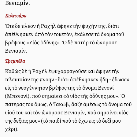
Βενιαμίν.
Κολιτσάρα
Ὁτε δὲ πλέον ἡ Ραχὴλ ἄφηνε τὴν ψυχήν της, διότι
ἀπέθνησκεν ἀπὸ τὸν τοκετόν, ἐκάλεσε τὰ ὄνομα τοῦ
βρέφους «Υἱὸς ὀδύνης». Ὁ δὲ πατὴρ τὸ ὠνόμασε
Βενιαμίν.
Τρεμπέλα
Καθὼς δὲ ἡ Ραχὴλ ἐψυχορραγοῦσε καὶ ἄφηνε τὴν
τελευταίαν της πνοήν - διότι ἀπέθνησκεν ἤδη - ἔδωσεν
εἰς τὸ νεογέννητον βρέφος της τὸ ὄνομα Βενονί
(Μπενονί), ποὺ σημαίνει «ὁ υἱὸς τῆς ὀδύνης μου». Ὁ
πατέρας του ὅμως, ὁ Ἰακώβ, ἄλλαξε ἀμέσως τὸ ὄνομα τοῦ
υἱοῦ του καὶ τὸν ὠνόμασε Βενιαμίν, ποὺ σημαίνει υἱὸς
τῆς δεξιᾶς μου» (τὸ παιδὶ ποὺ τὸ ἔχω εἰς τὸ δεξί μου
χέρι).