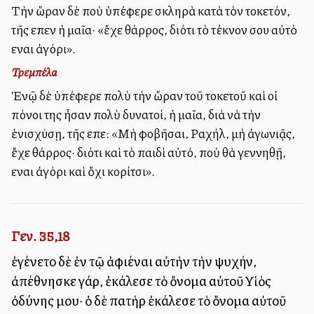
Τὴν ὥραν δὲ ποὺ ὑπέφερε σκληρὰ κατὰ τὸν τοκετόν,
τῆς εἶπεν ἡ μαῖα· «ἔχε θάρρος, διότι τὸ τέκνον σου αὐτὸ
εἶναι ἀγόρι».
Τρεμπέλα
Ἐνῷ δὲ ὑπέφερε πολὺ τὴν ὥραν τοῦ τοκετοῦ καὶ οἱ
πόνοι της ἦσαν πολὺ δυνατοί, ἡ μαῖα, διὰ νὰ τὴν
ἐνισχύσῃ, τῆς εἶπε: «Μὴ φοβῆσαι, Ραχήλ, μὴ ἀγωνιᾷς,
ἔχε θάρρος· διότι καὶ τὸ παιδὶ αὐτό, ποὺ θὰ γεννηθῇ,
εἶναι ἀγόρι καὶ ὅχι κορίτσι».
Γεν. 35,18
ἐγένετο δὲ ἐν τῷ ἀφιέναι αὐτὴν τὴν ψυχήν,
ἀπέθνησκε γάρ, ἐκάλεσε τὸ ὄνομα αὐτοῦ Υἱὸς
ὀδύνης μου· ὁ δὲ πατὴρ ἐκάλεσε τὸ ὄνομα αὐτοῦ