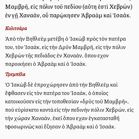
Μαμβρῆ, εἰς πόλιν τοῦ πεδίου (αὕτη ἐστὶ Χεβρών)
ἐν γῇ Χαναάν, οὗ παρῴκησεν Ἁβραὰμ καὶ Ἰσαάκ.
Κολιτσάρα
Ἀπὸ τὴν Βηθλεὲμ μετέβη ὁ Ἰακὼβ πρὸς τὸν πατέρα
του, τὸν Ἰσαάκ, εἰς τὴν Δρῦν Μαμβρῆ, εἰς τὴν πόλιν
Χεβρὼν τῆς πεδιάδος ἐν Χαναάν, ὅπου εἶχον
παροικήσει ὁ Ἁβραὰμ καὶ ὁ Ἰσαάκ.
Τρεμπέλα
Ὁ Ἰακὼβ δὲ ἐπροχώρησεν ἀπὸ τὴν Βηθλεὲμ καὶ
ἔφθασεν εἰς τὸν πατέρα του Ἰσαάκ, ὁ ὁποῖος
κατοικοῦσεν εἰς τὴν τοποθεσίαν «δρῦς τοῦ Μαμβρῆ»,
ποὺ εὑρίσκετο κοντὰ εἰς τὴν πεδινὴν πόλιν Χεβρών, εἰς
τὴν χώραν Χαναάν, ἐκεῖ ὅπου εἶχαν ἐγκατασταθῆ
τφοσωρινῶς καὶ ἔζησαν ὁ Ἀβραὰμ καὶ ὁ Ἰσαάκ.