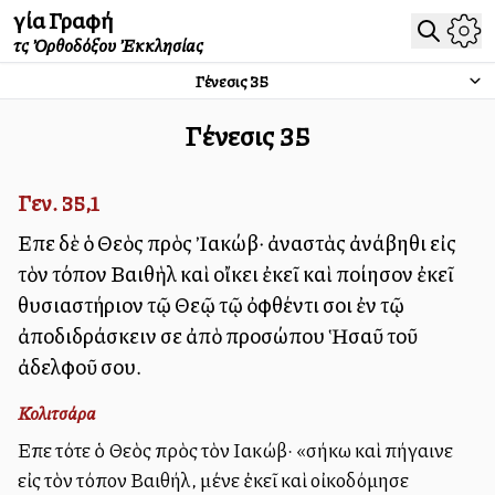
Ἁγία Γραφή
τῆς Ὀρθοδόξου Ἐκκλησίας
Γένεσις
35
Γένεσις
35
Γεν. 35,1
Εἶπε δὲ ὁ Θεὸς πρὸς Ἰακώβ· ἀναστὰς ἀνάβηθι εἰς
τὸν τόπον Βαιθὴλ καὶ οἴκει ἐκεῖ καὶ ποίησον ἐκεῖ
θυσιαστήριον τῷ Θεῷ τῷ ὀφθέντι σοι ἐν τῷ
ἀποδιδράσκειν σε ἀπὸ προσώπου Ἡσαῦ τοῦ
ἀδελφοῦ σου.
Κολιτσάρα
Εἶπε τότε ὁ Θεὸς πρὸς τὸν Ιακώβ· «σήκω καὶ πήγαινε
εἰς τὸν τόπον Βαιθήλ, μένε ἐκεῖ καὶ οἰκοδόμησε