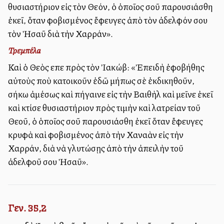
θυσιαστήριον εἰς τὸν Θεόν, ὁ ὁποῖος σοῦ παρουσιάσθη
ἐκεῖ, ὅταν φοβισμένος ἔφευγες ἀπὸ τὸν ἀδελφόν σου
τὸν Ἡσαῦ διὰ τὴν Χαρράν».
Τρεμπέλα
Καὶ ὁ Θεὸς εἶπε πρὸς τὸν Ἰακώβ: «Ἐπειδὴ ἐφοβήθης
αὐτοὺς ποὺ κατοικοῦν ἐδῶ μήπως σὲ ἐκδικηθοῦν,
σήκω ἀμέσως καὶ πήγαινε εἰς τὴν Βαιθὴλ καὶ μεῖνε ἐκεῖ
καὶ κτίσε θυσιαστήριον πρὸς τιμὴν καὶ λατρείαν τοῦ
Θεοῦ, ὁ ὁποῖος σοῦ παρουσιάσθη ἐκεῖ ὅταν ἔφευγες
κρυφὰ καὶ φοβισμένος ἀπὸ τὴν Χαναὰν εἰς τὴν
Χαρράν, διὰ νὰ γλυτώσῃς ἀπὸ τὴν ἀπειλὴν τοῦ
ἀδελφοῦ σου Ἡσαῦ».
Γεν. 35,2