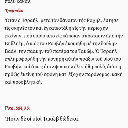
πολὺ κακόν.
Τρεμπέλα
Ὅταν ὁ Ἰσραήλ, μετὰ τὸν θάνατον τῆς Ραχήλ, ἔστησε
τὶς σκηνές του καὶ ἐγκατεστάθη εἰς τὴν περιοχὴν
ἐκείνην, ποὺ εὑρίσκετο εἰς κάποιαν ἀπόστασιν ἀπὸ τὴν
Βηθλεέμ, ὁ υἱός του Ρουβὴν ἐκοιμήθη μὲ τὴν δοὺλην
Βαλλάν, τὴν παλλακὴν τοῦ πατέρα του Ἰακώβ. Ὁ Ἰσραὴλ
ἐπληροφορήθη τὴν πονηρὴ αὐτὴν πρᾶξιν τοῦ υἱοῦ του
Ρουβήν, καὶ ὅπως ἦταν φυσικὸν ἐλυπήθη πολύ, διότι ἡ
πρᾶξις ἐκείνη τοῦ ἐφάνη κατ’ ἐξοχὴν παράνομος, κακὴ
καὶ προσβλητική.
Γεν. 35,22
Ἦσαν δὲ οἱ υἱοὶ Ἰακὼβ δώδεκα.