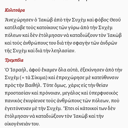
Κολιτσάρα
Ἀνεχώρησεν ὁ Ἰακὼβ ἀπὸ τὴν Συχὲμ καὶ φόβος Θεοῦ
κατέλαβε τοὺς κατοίκους τῶν γύρω ἀπὸ τὴν Συχὲμ
πόλεων καὶ δὲν ἐτόλμησαν νὰ καταδιώξουν τὸν Ἰακὼβ
καὶ τοὺς ἀνθρώπους του διὰ τὴν σφαγὴν τῶν ἀνδρῶν
τῆς Συχὲμ καὶ διὰ τὴν λεηλασίαν.
Τρεμπέλα
Ὁ Ἰσραήλ, ἀφοῦ ἔκαμεν ὅλα αὐτά, ἐξεκίνησεν ἀπὸ τὴν
Συχέμ (= τὰ Σίκιμα) καὶ ἐπροχώρησε μὲ κατεύθυνσιν
πρὸς τὴν Βαιθήλ. Τότε ὅμως, χάρις εἰς τὴν θείαν
προστασίαν καὶ πρόνοιαν, μεγάλος καὶ ὑπερφυσικὸς
πανικὸς ἐκυρίευσε τοὺς ἀνθρώπους τῶν πόλεων, ποὺ
ἐγειτόνευαν μὲ τὴν Συχέμ. Ἔτσι οἱ κάτοικοί των δὲν
ἐτόλμησαν νὰ καταδιώξουν τὸν Ἰακὼβ καὶ τὴν
οἰκογένειάν του.