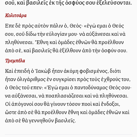
σοῦ, καὶ βασιλεῖς ἐκ τῆς ὀσφύος σου ἐξελεύσονται.
Κολιτσάρα
Εἶπε δὲ πρὸς αὐτὸν πάλιν ὁ, Θεός· «ἐγὼ εἶμαι ὁ Θεός
σου, σοῦ δίδω τὴν εὐλογίαν μου· νὰ αὐξάνεσαι καὶ νὰ
πληθύνεσαι. Ἔθνη καὶ ὁμάδες ἐθνῶν θὰ προέλθουν
ἀπὸ σέ, καὶ βασιλεῖς θὰ ἐξέλθουν ἀπὸ τὴν ὀσφύν σου.
Τρεμπέλα
Καὶ ἐπειδὴ ὁ Ἰακὼβ ἦταν ἀκόμη φοβισμένος, διότι
ἦταν ὀλιγάριθμος ἐν συγκρίσει πρὸς τοὺς ἐχθρούς του,
ὁ Θεὸς τοῦ εἶπεν: «Ἐγὼ εἶμαι ὁ παντοδύναμος Θεός σου·
να αὐξάνεσαι, νὰ πολλαπλασιάζεσαι καὶ νὰ πληθύνεσαι.
Οἱ ἀπόγονοί σου θὰ γίνουν τόσον πολλοὶ καὶ ἔνδοξοι,
ὥστε ἀπὸ σὲ θὰ προέλθουν ἔθνη καὶ ὁμάδες ἐθνῶν καὶ
ἀπὸ σὲ θὰ γεννηθοῦν βασιλεῖς.