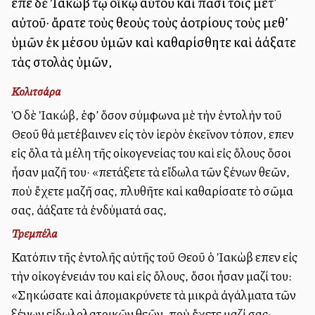
εἶπε δὲ Ἰακὼβ τῷ οἴκῳ αὐτοῦ καὶ πᾶσι τοῖς μετ’
αὐτοῦ· ἄρατε τοὺς θεοὺς τοὺς ἀλλοτρίους τοὺς μεθ’
ὑμῶν ἐκ μέσου ὑμῶν καὶ καθαρίσθητε καὶ ἀλλάξατε
τὰς στολὰς ὑμῶν,
Κολιτσάρα
Ὁ δὲ Ἰακώβ, ἐφ’ ὅσον σύμφωνα μὲ τὴν ἐντολὴν τοῦ
Θεοῦ θὰ μετέβαινεν εἰς τὸν ἱερὸν ἐκεῖνον τόπον, εἶπεν
εἰς ὅλα τὰ μέλη τῆς οἰκογενείας του καὶ εἰς ὅλους ὅσοι
ἦσαν μαζῆ του· «πετάξετε τὰ εἴδωλα τῶν ξένων θεῶν,
ποὺ ἔχετε μαζῆ σας, πλυθῆτε καὶ καθαρίσατε τὸ σῶμα
σας, ἀλλάξατε τὰ ἐνδύματά σας,
Τρεμπέλα
Κατόπιν τῆς ἐντολῆς αὐτῆς τοῦ Θεοῦ ὁ Ἰακὼβ εἶπεν εἰς
τὴν οἰκογένειάν του καὶ εἰς ὅλους, ὅσοι ἦσαν μαζί του:
«Σηκώσατε καὶ ἀπομακρύνετε τὰ μικρὰ ἀγάλματα τῶν
ξένων εἰδωλολατρικῶν θεῶν, ποὺ ἔχετε μαζί σας·