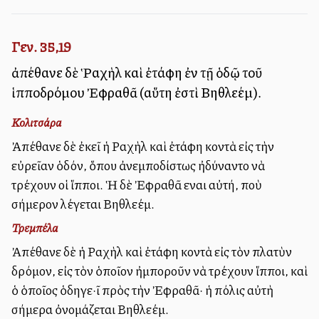
Γεν. 35,19
ἀπέθανε δὲ Ῥαχὴλ καὶ ἐτάφη ἐν τῇ ὁδῷ τοῦ
ἱπποδρόμου Ἐφραθᾶ (αὕτη ἐστὶ Βηθλεέμ).
Κολιτσάρα
Ἀπέθανε δὲ ἐκεῖ ἡ Ραχὴλ καὶ ἐτάφη κοντὰ εἰς τὴν
εὐρεῖαν ὁδόν, ὅπου ἀνεμποδίστως ἠδύναντο νὰ
τρέχουν οἱ ἵπποι. Ἡ δὲ Ἐφραθᾶ εἶναι αὐτή, ποὺ
σήμερον λέγεται Βηθλεέμ.
Τρεμπέλα
Ἀπέθανε δὲ ἡ Ραχὴλ καὶ ἐτάφη κοντὰ εἰς τὸν πλατὺν
δρόμον, εἰς τὸν ὁποῖον ἠμποροῦν νὰ τρέχουν ἵπποι, καὶ
ὁ ὁποῖος ὁδηγε·ῖ πρὸς τὴν Ἐφραθᾶ· ἡ πόλις αὐτὴ
σήμερα ὀνομάζεται Βηθλεέμ.