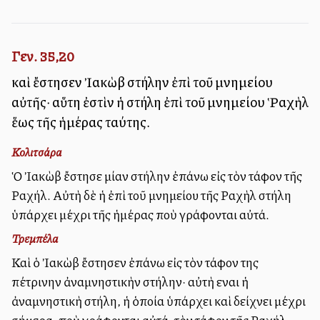
Γεν. 35,20
καὶ ἔστησεν Ἰακὼβ στήλην ἐπὶ τοῦ μνημείου
αὐτῆς· αὕτη ἐστὶν ἡ στήλη ἐπὶ τοῦ μνημείου Ῥαχὴλ
ἕως τῆς ἡμέρας ταύτης.
Κολιτσάρα
Ὁ Ἰακὼβ ἔστησε μίαν στήλην ἐπάνω εἰς τὸν τάφον τῆς
Ραχήλ. Αὐτὴ δὲ ἡ ἐπὶ τοῦ μνημείου τῆς Ραχὴλ στήλη
ὑπάρχει μέχρι τῆς ἡμέρας ποὺ γράφονται αὐτά.
Τρεμπέλα
Καὶ ὁ Ἰακὼβ ἔστησεν ἐπάνω εἰς τὸν τάφον της
πέτρινην ἀναμνηστικὴν στήλην· αὐτὴ εἶναι ἡ
ἀναμνηστικὴ στήλη, ἡ ὁποία ὑπάρχει καὶ δείχνει μέχρι