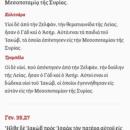
Μεσοποταμίᾳ τῆς Συρίας.
Κολιτσάρα
Υἱοὶ δὲ ἀπὸ τὴν Ζελφάν, τὴν θερατιαινίδα τῆς Λείας,
ἦσαν ὁ Γὰδ καὶ ὁ Ἀσήρ. Αὐτὰ εἶναι τὰ παιδιὰ τοῦ
Ἰακώβ, τὰ ὁποῖα ἀπέκτησεν εἰς τὴν Μεσοποταμίαν τῆς
Συρίας.
Τρεμπέλα
Οἱ δὲ υἱοί, ποὺ ἀπέκτησεν ἀπὸ τὴν Ζελφάν, τὴν δούλην
τῆς Λείας, ἦσαν ὁ Γὰδ καὶ ὁ Ἀσήρ. Αὐτοὶ εἶναι οἱ
δώδεκα υἱοὶ τοῦ Ἰακώβ, οἱ ὁποῖοι ἐγεννήθησαν εἰς
αὐτὸν εἰς τὴν Μεσοποταμίαν τῆς Συρίας.
Γεν. 35,27
Ἦλθε δὲ Ἰακὼβ πρὸς Ἰσαὰκ τὸν πατέρα αὐτοῦ εἰς