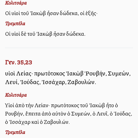
Κολιτσάρα
Οἱ υἱοὶ τοῦ Ἰακὼβ ἦσαν δώδεκα, οἱ ἑξῆς·
Τρεμπέλα
Οἱ υἱοὶ δὲ τοῦ Ἰακὼβ ἦσαν δώδεκα.
Γεν. 35,23
υἱοὶ Λείας· πρωτότοκος Ἰακὼβ Ῥουβήν, Συμεών,
Λευί, Ἰούδας, Ἰσσάχαρ, Ζαβουλών.
Κολιτσάρα
Υἱοὶ ἀπὸ τὴν Λείαν· πρωτότοκος τοῦ Ἰακὼβ ἦτο ὁ
Ρουβήν, ἔπειτα ἀπὸ αὐτὸν ὁ Συμεών, ὁ Λευΐ, ὁ Ἰούδας,
ὁ Ἰσσάχαρ καὶ ὁ Ζαβουλών.
Τρεμπέλα