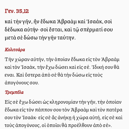
Γεν. 35,12
καὶ τὴν γῆν, ἣν ἔδωκα Ἁβραὰμ καὶ Ἰσαάκ, σοὶ
δέδωκα αὐτήν· σοὶ ἔσται, καὶ τῷ σπέρματί σου
μετὰ σὲ δώσω τὴν γῆν ταύτην.
Κολιτσάρα
Τὴν χώραν αὐτήν, τὴν ὁποίαν ἔδωκα εἰς τὸν Ἁβραὰμ
καὶ τὸν Ἰσαάκ, τὴν ἔχω δώσει καὶ εἰς σέ. Ἰδική σου θὰ
εἶναι. Καὶ ὕστερα ἀπὸ σὲ θὰ τὴν δώσω εἰς τοὺς
ἀπογόνους σου.
Τρεμπέλα
Εἰς σὲ ἔχω δώσει ὡς κληρονομίαν τὴν γῆν, τὴν ὁποίαν
ἔδωκα εἰς τὸν πάππον σου τὸν Ἀβραὰμ καὶ τὸν πατέρα
σου τὸν Ἰσαάκ· εἰς σὲ ἂς ἀνήκῃ ἡ χώρα αὐτή, εἰς σὲ καὶ
τοὺς ἀπογόνους, οἱ ὁποῖοι θὰ προέλθουν ἀπὸ σέ».