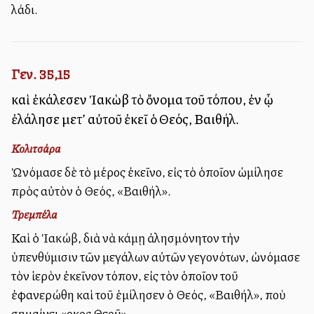
λάδι.
Γεν. 35,15
καὶ ἐκάλεσεν Ἰακὼβ τὸ ὄνομα τοῦ τόπου, ἐν ᾧ
ἐλάλησε μετ’ αὐτοῦ ἐκεῖ ὁ Θεός, Βαιθήλ.
Κολιτσάρα
Ὠνόμασε δὲ τὸ μέρος ἐκεῖνο, εἰς τὸ ὁποῖον ὡμίλησε
πρὸς αὐτὸν ὁ Θεός, «Βαιθήλ».
Τρεμπέλα
Καὶ ὁ Ἰακώβ, διὰ νὰ κάμῃ ἀλησμόνητον τὴν
ὑπενθύμισιν τῶν μεγάλων αὐτῶν γεγονότων, ὠνόμασε
τὸν ἱερὸν ἐκεῖνον τόπον, εἰς τὸν ὁποῖον τοῦ
ἐφανερώθη καὶ τοῦ ἐμίλησεν ὁ Θεός, «Βαιθήλ», ποὺ
σημαίνει «οἶκος Θεοῦ».