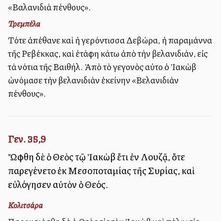
«Βαλανιδιὰ πένθους».
Τρεμπέλα
Τότε ἀπέθανε καὶ ἡ γερόντισσα Δεβώρα, ἡ παραμάννα
τῆς Ρεβέκκας, καὶ ἐτάφη κάτω ἀπὸ τὴν βελανιδιάν, εἰς
τὰ νότια τῆς Βαιθήλ. Ἀπὸ τὸ γεγονὸς αὐτο ὁ Ἰακὼβ
ὠνόμασε τὴν βελανιδιὰν ἐκείνην «Βελανιδιὰν
πένθους».
Γεν. 35,9
Ὤφθη δὲ ὁ Θεὸς τῷ Ἰακὼβ ἔτι ἐν Λουζᾷ, ὅτε
παρεγένετο ἐκ Μεσοποταμίας τῆς Συρίας, καὶ
εὐλόγησεν αὐτὸν ὁ Θεός.
Κολιτσάρα