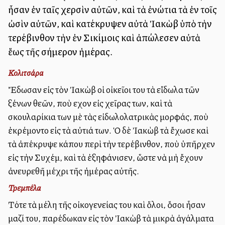
ἦσαν ἐν ταῖς χερσὶν αὐτῶν, καὶ τὰ ἐνώτια τὰ ἐν τοῖς
ὠσὶν αὐτῶν, καὶ κατέκρυψεν αὐτὰ Ἰακὼβ ὑπὸ τὴν
τερέβινθον τὴν ἐν Σικίμοις καὶ ἀπώλεσεν αὐτὰ
ἕως τῆς σήμερον ἡμέρας.
Κολιτσάρα
Ἔδωσαν εἰς τὸν Ἰακὼβ οἱ οἰκεῖοι του τὰ εἴδωλα τῶν
ξένων θεῶν, ποὺ εἶχον εἰς χεῖρας των, καὶ τὰ
σκουλαρίκια των μὲ τὰς εἰδωλολατρικὰς μορφάς, ποὺ
ἐκρέμοντο εἰς τὰ αὐτιά των. Ὁ δὲ Ἰακὼβ τὰ ἔχωσε καὶ
τὰ ἀπέκρυψε κάπου περὶ τὴν τερέβινθον, ποὺ ὑπῆρχεν
εἰς τὴν Συχέμ, καὶ τὰ ἐξηφάνισεν, ὥστε νὰ μὴ ἔχουν
ἀνευρεθῆ μέχρι τῆς ἡμέρας αὐτῆς.
Τρεμπέλα
Τότε τὰ μέλη τῆς οἰκογενείας του καὶ ὅλοι, ὅσοι ἦσαν
μαζί του, παρέδωκαν εἰς τὸν Ἰακὼβ τὰ μικρὰ ἀγάλματα