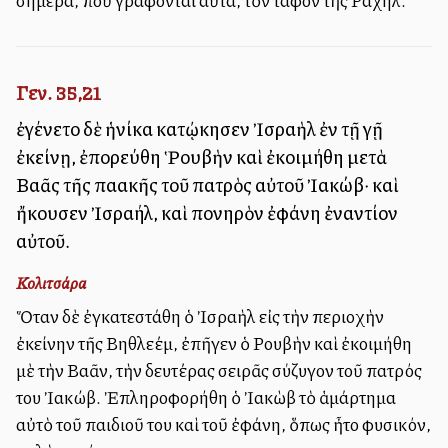
σήμερα, ποὺ γράφονται αὐτά, τὸν τάφον τῆς Ραχήλ.
Γεν. 35,21
ἐγένετο δὲ ἡνίκα κατῴκησεν Ἰσραὴλ ἐν τῇ γῇ
ἐκείνῃ, ἐπορεύθη Ῥουβὴν καὶ ἐκοιμήθη μετὰ
Βαλλᾶς τῆς παλλακῆς τοῦ πατρὸς αὐτοῦ Ἰακώβ· καὶ
ἤκουσεν Ἰσραήλ, καὶ πονηρὸν ἐφάνη ἐναντίον
αὐτοῦ.
Κολιτσάρα
Ὅταν δὲ ἐγκατεστάθη ὁ Ἰσραὴλ εἰς τὴν περιοχὴν
ἐκείνην τῆς Βηθλεέμ, ἐπῆγεν ὁ Ρουβὴν καὶ ἐκοιμήθη
μὲ τὴν Βαλλᾶν, τὴν δευτέρας σειρᾶς σύζυγον τοῦ πατρός
του Ἰακώβ. Ἐπληροφορήθη ὁ Ἰακὼβ τὸ ἁμάρτημα
αὐτὸ τοῦ παιδιοῦ του καὶ τοῦ ἐφάνη, ὅπως ἦτο φυσικόν,