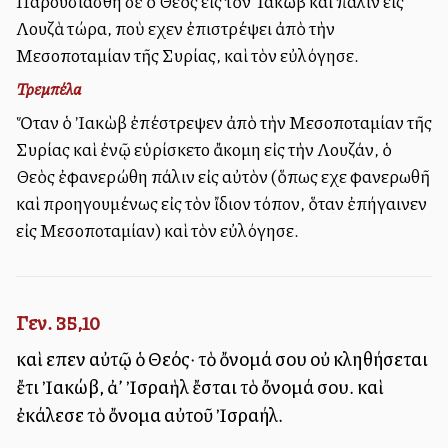
Παρουσιάσθη δὲ ὁ Θεὸς εἰς τὸν Ἰακὼβ καὶ πάλιν εἰς
Λουζὰ τώρα, ποὺ εἶχεν ἐπιστρέψει ἀπὸ τὴν
Μεσοποταμίαν τῆς Συρίας, καὶ τὸν εὐλόγησε.
Τρεμπέλα
Ὅταν ὁ Ἰακὼβ ἐπέστρεψεν ἀπὸ τὴν Μεσοποταμίαν τῆς
Συρίας καὶ ἐνῷ εὑρίσκετο ἄκομη εἰς τὴν Λουζάν, ὁ
Θεὸς ἐφανερώθη πάλιν εἰς αὐτὸν (ὅπως εἶχε φανερωθῆ
καὶ προηγουμένως εἰς τὸν ἴδιον τόπον, ὅταν ἐπήγαινεν
εἰς Μεσοποταμίαν) καὶ τὸν εὐλόγησε.
Γεν. 35,10
καὶ εἶπεν αὐτῷ ὁ Θεός· τὸ ὄνομά σου οὐ κληθήσεται
ἔτι Ἰακώβ, ἀλλ’ Ἰσραὴλ ἔσται τὸ ὄνομά σου. καὶ
ἐκάλεσε τὸ ὄνομα αὐτοῦ Ἰσραήλ.