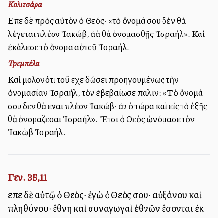
Κολιτσάρα
Εἶπε δὲ πρὸς αὐτὸν ὁ Θεός· «τὸ ὄνομά σου δὲν θὰ
λέγεται πλέον Ἰακώβ, ἀλλὰ θὰ ὀνομασθῇς Ἰσραήλ». Καὶ
ἐκάλεσε τὸ ὄνομα αὐτοῦ Ἰσραήλ.
Τρεμπέλα
Καὶ μολονότι τοῦ εἶχε δώσει προηγουμένως τὴν
ὀνομασίαν Ἰσραήλ, τὸν ἐβεβαίωσε πάλιν: «Τὸ ὄνομά
σου δεν θὰ εἶναι πλέον Ἰακώβ· ἀπὸ τώρα καὶ εἰς τὸ ἑξῆς
θὰ ὀνομαζεσαι Ἰσραήλ». Ἔτσι ὁ Θεὸς ὠνόμασε τὸν
Ἰακὼβ Ἰσραήλ.
Γεν. 35,11
εἶπε δὲ αὐτῷ ὁ Θεός· ἐγὼ ὁ Θεός σου· αὐξάνου καὶ
πληθύνου· ἔθνη καὶ συναγωγαὶ ἐθνῶν ἔσονται ἐκ