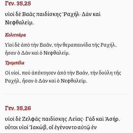
Γεν. 35,25
υἱοὶ δὲ Βαλλᾶς παιδίσκης Ῥαχήλ· Δὰν καὶ
Νεφθαλείμ.
Κολιτσάρα
Υἱοὶ δὲ ἀπὸ τὴν Βαλλᾶν, τὴν θεραπαινίδα τῆς Ραχήλ,
ἦσαν ὁ Δὰν καὶ ὁ Νεφθαλείμ.
Τρεμπέλα
Οἱ υἱοί, ποὺ ἀπέκτησεν ἀπὸ τὴν Βαλλάν, τὴν δοὺλη τῆς
Ραχήλ, ἦσαν ὁ Δὰν καὶ ὁ Νεφθαλείμ.
Γεν. 35,26
υἱοὶ δὲ Ζελφᾶς παιδίσκης Λείας· Γὰδ καὶ Ἀσήρ.
οὗτοι υἱοὶ Ἰακώβ, οἳ ἐγένοντο αὐτῷ ἐν