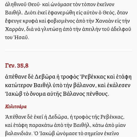
ἀληθινοῦ Θεοῦ· καὶ ὠνόμασε τὸν τόπον ἐκεῖνον
Βαιθήλ. Διότι ἐκεῖ ἐφανερώθη εἰς αὐτὸν ὁ Θεός, ὅταν
ἔφευγε κρυφὰ καὶ φοβισμένος ἀπὸ τὴν Χαναὰν εἰς τὴν
Χαρράν, διὰ νὰ γλυτώσῃ ἀπὸ τὴν ἀπειλὴν τοῦ ἀδελφοῦ
του Ἡσαῦ.
Γεν. 35,8
ἀπέθανε δὲ Δεβῶρα ἡ τροφὸς Ῥεβέκκας καὶ ἐτάφη
κατώτερον Βαιθὴλ ὑπὸ τὴν βάλανον, καὶ ἐκάλεσεν
Ἰακὼβ τὸ ὄνομα αὐτῆς Βάλανος πένθους.
Κολιτσάρα
Ἀπέθανε δὲ ἐκεῖ ἡ Δεδῶρα, ἡ τροφὸς τῆς Ρεβέκκας,
καὶ ἐτάφη παρακάτω ἀπὸ τὴν Βαιθήλ, κάτω ἀπὸ μίαν
βαλανιδιάν. Ὁ Ἰακὼβ ὠνόμασε τὸ σημεῖον ἐκεῖνο