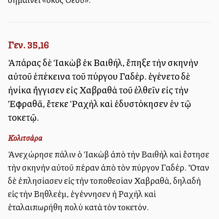
Γεν. 35,16
Ἀπάρας δὲ Ἰακὼβ ἐκ Βαιθήλ, ἔπηξε τὴν σκηνὴν
αὐτοῦ ἐπέκεινα τοῦ πύργου Γαδέρ. ἐγένετο δὲ
ἡνίκα ἤγγισεν εἰς Χαβραθὰ τοῦ ἐλθεῖν εἰς τὴν
Ἐφραθᾶ, ἔτεκε Ῥαχὴλ καὶ ἐδυστόκησεν ἐν τῷ
τοκετῷ.
Κολιτσάρα
Ἀνεχώρησε πάλιν ὁ Ἰακὼβ ἀπὸ τὴν Βαιθὴλ καὶ ἔστησε
τὴν σκηνὴν αὐτοῦ πέραν ἀπὸ τὸν πύργον Γαδέρ. Ὅταν
δὲ ἐπλησίασεν εἰς τὴν τοποθεσίαν Χαβραθὰ, δηλαδὴ
εἰς τὴν Βηθλεέμ, ἐγέννησεν ἡ Ραχὴλ καὶ
ἐταλαιπωρήθη πολὺ κατὰ τὸν τοκετόν.