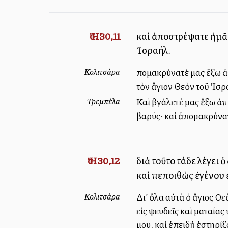
Ἠσ. 30,11
καὶ ἀποστρέψατε ἡμᾶς
Ἰσραήλ.
Κολιτσάρα
Ἀπομακρύνατέ μας ἔξω 
τὸν ἅγιον Θεὸν τοῦ Ἰσρ
Τρεμπέλα
Καὶ βγάλετέ μας ἔξω ἀπ
βαρύς· καὶ ἀπομακρύνατ
Ἠσ. 30,12
διὰ τοῦτο τάδε λέγει ὁ
καὶ πεποιθὼς ἐγένου 
Κολιτσάρα
Δι’ ὅλα αὐτὰ ὁ ἅγιος Θε
εἰς ψευδεῖς καὶ ματαία
μου, καὶ ἐπειδὴ ἐστηρίξ