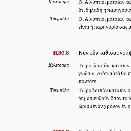
Κολιτσάρα
Οἱ Αἰγύπτιοι ματαίαν κ
ὅτι δηλαδὴ ἡ παρηγορία
Τρεμπέλα
Οἱ Αἰγύπτιοι ματαίαν κ
εἶναι ἡ παρηγορία σας 
Ἠσ. 30,8
Νῦν οὖν καθίσας γράψο
Κολιτσάρα
Τώρα, λοιπόν, κατόπιν τ
γνῶσιν. Διότι αὐτὰ θὰ 
πάντοτε.
Τρεμπέλα
Τώρα λοιπὸν κατόπιν αὐτ
δημοσιευθοῦν ὅσον τὸ δυ
ὡρισμένον χρόνον ἐν ἡ