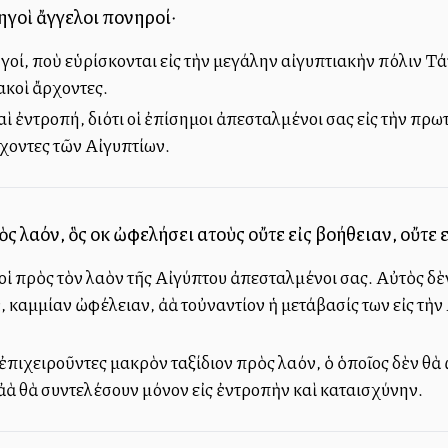
χηγοὶ ἄγγελοι πονηροί·
ηγοί, ποὺ εὑρίσκονται εἰς τὴν μεγάλην αἰγυπτιακὴν πόλιν Τ
ακοὶ ἄρχοντες.
αὶ ἐντροπή, διότι οἱ ἐπίσημοι ἀπεσταλμένοι σας εἰς τὴν πρω
ρχοντες τῶν Αἰγυπτίων.
λαόν, ὃς οὐκ ὠφελήσει αὐτοὺς οὔτε εἰς βοήθειαν, οὔτε ε
ἱ πρὸς τὸν λαὸν τῆς Αἰγύπτου ἀπεσταλμένοι σας. Αὐτὸς δὲν
καμμίαν ὠφέλειαν, ἀλλὰ τοὐναντίον ἡ μετάβασίς των εἰς τὴν 
πιχειροῦντες μακρὸν ταξίδιον πρὸς λαόν, ὁ ὁποῖος δὲν θὰ
, ἀλλὰ θὰ συντελέσουν μόνον εἰς ἐντροπὴν καὶ καταισχύνην.