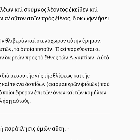
 λέων καὶ σκύμνος λέοντος ἐκεῖθεν καὶ
 πλοῦτον αὐτῶν πρὸς ἔθνος, ὃ οὐκ ὠφελήσει
τὴν θλιβερὰν καὶ στενόχωρον αὐτὴν ἔρημον,
ὐτῶν, τὰ ὁποῖα πετοῦν. Ἐκεῖ πορεύονται οἱ
ῶν δωρεῶν πρὸς τὸ ἔθνος τῶν Αἰγυπτίων. Αὐτὸ
ιὰ μέσου τῆς γῆς τῆς θλίψεως καὶ τῆς
ες καὶ τέκνα ἀσπίδων (φαρμακερῶν φιδιῶν) ποὺ
 ὁποῖοι ἔφερον ἐπὶ τῶν ὄνων καὶ τῶν καμήλων
ελήσῃ αὐτούς.
 ἡ παράκλησις ὑμῶν αὕτη. -