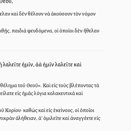
 Θεοῦ,
θελαν καὶ δὲν θέλουν νὰ ἀκούσουν τὸν νόμον
ιθῇς, παιδιὰ ψευδόμενα, οἱ ὁποῖοι δὲν ἤθελαν
 λαλεῖτε ἡμῖν, ἀλλὰ ἡμῖν λαλεῖτε καὶ
ὸ θέλημα τοῦ Θεοῦ». Καὶ εἰς τοὺς βλέποντας τὰ
είλατε εἰς ἡμᾶς λόγια κολακευτικὰ καὶ
οῦ Κυρίου· καθὼς καὶ εἰς ἐκείνους, οἱ ὁποῖοι
ὰν ἀλήθειαν, ἀλλ’ ὁμιλεῖτε καὶ ἀναγγέλλετε εἰς