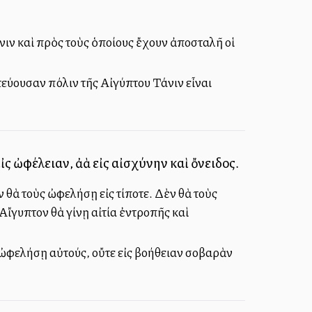
άνιν καὶ πρὸς τοὺς ὁποίους ἔχουν ἀποσταλῆ οἱ
τεύουσαν πόλιν τῆς Αἰγύπτου Τάνιν εἶναι
ἰς ὠφέλειαν, ἀλλὰ εἰς αἰσχύνην καὶ ὄνειδος.
 θὰ τοὺς ὠφελήσῃ εἰς τίποτε. Δὲν θὰ τοὺς
Αἴγυπτον θὰ γίνῃ αἰτία ἐντροπῆς καὶ
 ὠφελήσῃ αὐτούς, οὔτε εἰς βοήθειαν σοβαρὰν