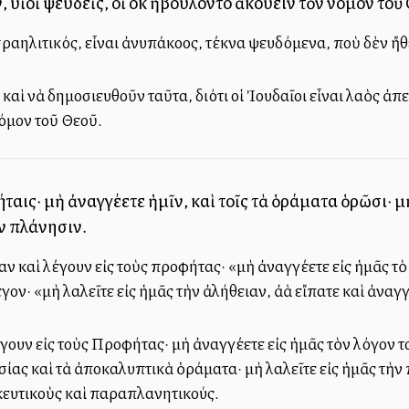
ν, υἱοὶ ψευδεῖς, οἳ οὐκ ἠβούλοντο ἀκούειν τὸν νόμον τοῦ
 ἰσραηλιτικός, εἶναι ἀνυπάκοος, τέκνα ψευδόμενα, ποὺ δὲν ἤ
αὶ νὰ δημοσιευθοῦν ταῦτα, διότι οἱ Ἰουδαῖοι εἶναι λαὸς ἀπε
όμον τοῦ Θεοῦ.
ταις· μὴ ἀναγγέλλετε ἡμῖν, καὶ τοῖς τὰ ὁράματα ὁρῶσι· μὴ
αν πλάνησιν.
ν καὶ λέγουν εἰς τοὺς προφήτας· «μὴ ἀναγγέλλετε εἰς ἡμᾶς τ
ν· «μὴ λαλεῖτε εἰς ἡμᾶς τὴν ἀλήθειαν, ἀλλὰ εἴπατε καὶ ἀναγγ
έγουν εἰς τοὺς Προφήτας· μὴ ἀναγγέλλετε εἰς ἡμᾶς τὸν λόγον τ
ας καὶ τὰ ἀποκαλυπτικὰ ὁράματα· μὴ λαλεῖτε εἰς ἡμᾶς τὴν πικρ
ακευτικοὺς καὶ παραπλανητικούς.