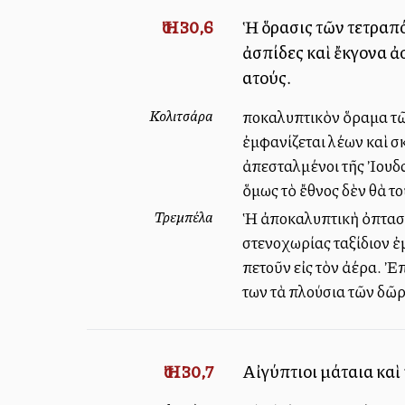
Ἠσ. 30,6
Ἡ ὅρασις τῶν τετραπό
ἀσπίδες καὶ ἔκγονα ἀ
αὐτούς.
Κολιτσάρα
Ἀποκαλυπτικὸν ὅραμα τῶ
ἐμφανίζεται λέων καὶ σ
ἀπεσταλμένοι τῆς Ἰουδα
ὅμως τὸ ἔθνος δὲν θὰ τ
Τρεμπέλα
Ἡ ἀποκαλυπτικὴ ὀπτασία
στενοχωρίας ταξίδιον ἐ
πετοῦν εἰς τὸν ἀέρα. Ἐ
των τὰ πλούσια τῶν δῶρ
Ἠσ. 30,7
Αἰγύπτιοι μάταια καὶ 