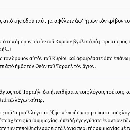
 ἀπὸ τῆς ὁδοῦ ταύτης, ἀφέλετε ἀφ’ ἡμῶν τὸν τρίβον το
ἀπὸ τὸν δρόμον αὐτὸν τοῦ Κυρίου· βγάλτε ἀπὸ μπροστά μας
αήλ»!
ὸ τὸν δρόμον αὐτὸν τοῦ Κυρίου καὶ ἀφαιρέσατε ἀπὸ ἐπάνω μ
ε ἀπὸ ἡμᾶς τὸν Θεὸν τοῦ Ἰσραὴλ τὸν ἅγιον.
 ἅγιος τοῦ Ἰσραήλ· ὅτι ἠπειθήσατε τοῖς λόγοις τούτοις 
ἐπὶ τῷ λόγῳ τούτῳ,
ὸς τοῦ Ἰσραὴλ λέγει τὰ ἑξῆς· «ἐπειδὴ παρηκούσατε τοὺς λόγ
ς ὑποσχέσεις καὶ συμμαχίας, ἐπειδὴ ἐγογγύσατε ἐναντίον τ
ατε τὴν πεποίθησίν σας εἰς τὰ λόγια περὶ τῆς συμμαχίας μὲ 