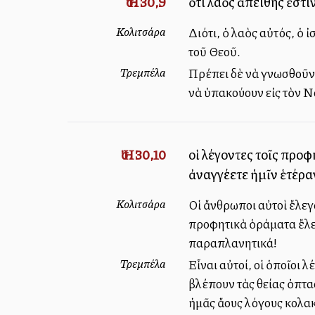
Ἠσ. 30,9
ὅτι λαὸς ἀπειθής ἐστι
Κολιτσάρα
Διότι, ὁ λαὸς αὐτός, ὁ
τοῦ Θεοῦ.
Τρεμπέλα
Πρέπει δὲ νὰ γνωσθοῦν κ
νὰ ὑπακούουν εἰς τὸν Ν
Ἠσ. 30,10
οἱ λέγοντες τοῖς προφή
ἀναγγέλλετε ἡμῖν ἑτέρ
Κολιτσάρα
Οἱ ἄνθρωποι αὐτοὶ ἔλεγα
προφητικὰ ὁράματα ἔλεγο
παραπλανητικά!
Τρεμπέλα
Εἶναι αὐτοί, οἱ ὁποῖοι λ
βλέπουν τὰς θείας ὀπτασί
ἡμᾶς ἄλλους λόγους κολ