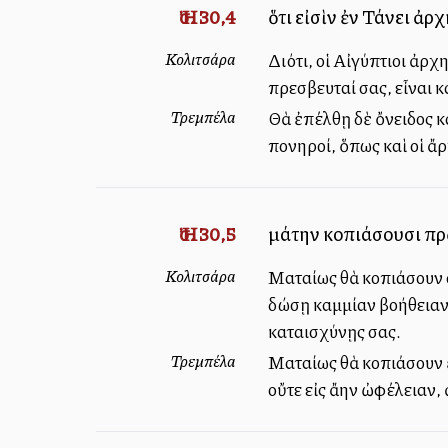
Ἠσ. 30,4
ὅτι εἰσὶν ἐν Τάνει ἀρ
Κολιτσάρα
Διότι, οἱ Αἰγύπτιοι ἀρχ
πρεσβευταί σας, εἶναι κ
Τρεμπέλα
Θὰ ἐπέλθῃ δὲ ὄνειδος κ
πονηροί, ὅπως καὶ οἱ ἄ
Ἠσ. 30,5
μάτην κοπιάσουσι πρὸς 
Κολιτσάρα
Ματαίως θὰ κοπιάσουν ο
δώσῃ καμμίαν βοήθειαν, 
καταισχύνῃς σας.
Τρεμπέλα
Ματαίως θὰ κοπιάσουν ἐ
οὔτε εἰς ἄλλην ὠφέλειαν