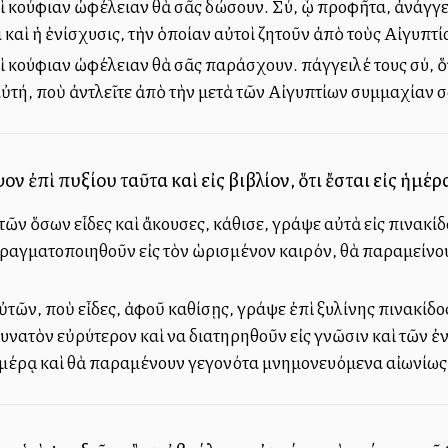
αὶ κούφιαν ὠφέλειαν θὰ σᾶς δώσουν. Σύ, ᾧ προφῆτα, ἀνάγγει
 καὶ ἡ ἐνίσχυσις, τὴν ὁποίαν αὐτοὶ ζητοῦν ἀπὸ τοὺς Αἰγυπτ
αὶ κούφιαν ὠφέλειαν θὰ σᾶς παράσχουν. Ἀπάγγειλέ τους σύ, 
αὐτή, ποὺ ἀντλεῖτε ἀπὸ τὴν μετὰ τῶν Αἰγυπτίων συμμαχίαν σ
ν ἐπὶ πυξίου ταῦτα καὶ εἰς βιβλίον, ὅτι ἔσται εἰς ἡμέρ
ῶν ὅσων εἶδες καὶ ἄκουσες, κάθισε, γράψε αὐτὰ εἰς πινακίδα
πραγματοποιηθοῦν εἰς τὸν ὡρισμένον καιρόν, θὰ παραμείνο
ῶν, ποὺ εἶδες, ἀφοῦ καθίσῃς, γράψε ἐπὶ ξυλίνης πινακίδος 
νατὸν εὐρύτερον καὶ να διατηρηθοῦν εἰς γνῶσιν καὶ τῶν ἐν τῷ
μέρᾳ καὶ θὰ παραμένουν γεγονότα μνημονευόμενα αἰωνίως