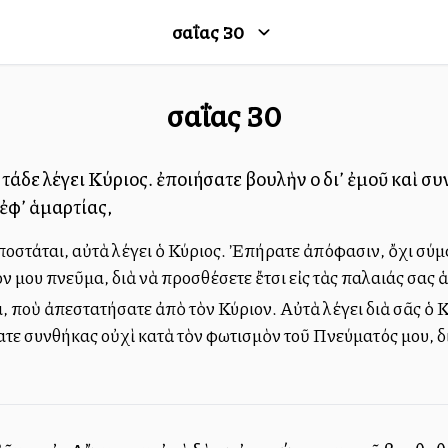
Ἠσαΐας
30
Ἠσαΐας
30
 τάδε λέγει Κύριος. ἐποιήσατε βουλὴν οὐ δι’ ἐμοῦ καὶ σ
ἐφ’ ἁμαρτίας,
να ἀποστάται, αὐτὰ λέγει ὁ Κύριος. Ἐπήρατε ἀπόφασιν, ὄχι σ
ν μου πνεῦμα, διὰ νὰ προσθέσετε ἔτσι εἰς τὰς παλαιάς σας 
έκνα, ποὺ ἀπεστατήσατε ἀπὸ τὸν Κύριον. Αὐτὰ λέγει διὰ σᾶς
ματε συνθήκας οὐχὶ κατὰ τὸν φωτισμὸν τοῦ Πνεύματός μου, δ