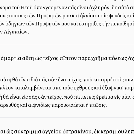
νομα τοῦ Θεοῦ ἀπαγγελλόμενον σᾶς εἶναι ὀχληρόν, δι’ αὐτὸ 
ους τούτους τῶν Προφητῶν μου καὶ ἠλπίσατε εἰς ψευδεῖς καὶ
ῶν ὁδηγιῶν τῶν Προφητῶν μου καὶ ἐστήριξες τὴν πεποίθησίν
ν Αἰγυπτίων,
 ἡ ἁμαρτία αὕτη ὡς τεῖχος πῖπτον παραχρῆμα πόλεως 
 αὐτὴ θὰ εἶναι διὰ σᾶς σὰν ἕνα τεῖχος, ποὺ καταρρέει εἰς σ
λέον καταλαμβάνεται ἀπὸ τοὺς ἐχθροὺς καὶ ἐξαφνικὴ παρο
 θὰ εἶναι εἰς σᾶς σὰν τεῖχος, ποὺ πίπτει εἰς ἐρείπια εἰς μία
παρευθὺς καὶ αἰφνιδίως παρουσιάζεται ἡ πτῶσις.
ται ὡς σύντριμμα ἀγγείου ὀστρακίνου, ἐκ κεραμίου λεπτ