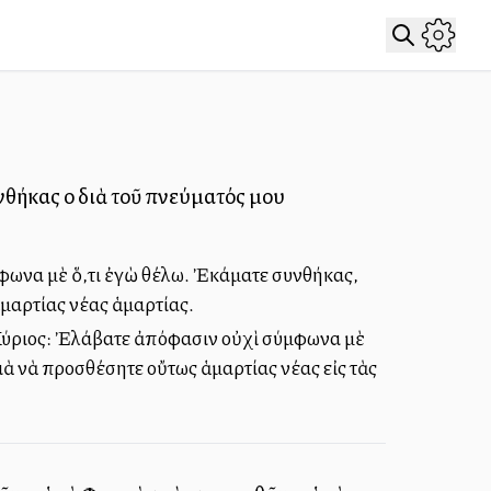
υνθήκας οὐ διὰ τοῦ πνεύματός μου
ύμφωνα μὲ ὅ,τι ἐγὼ θέλω. Ἐκάματε συνθήκας,
ἁμαρτίας νέας ἁμαρτίας.
 ὁ Κύριος: Ἐλάβατε ἀπόφασιν οὐχὶ σύμφωνα μὲ
ιὰ νὰ προσθέσητε οὔτως ἁμαρτίας νέας εἰς τὰς