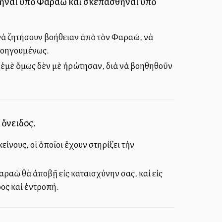
ηθῆναι ὑπὸ Φαραὼ καὶ σκεπασθῆναι ὑπὸ
νὰ ζητήσουν βοήθειαν ἀπὸ τὸν Φαραώ, νὰ
ροηγουμένως.
, ἐμὲ ὅμως δὲν μὲ ἠρώτησαν, διὰ νὰ βοηθηθοῦν
 ὄνειδος.
ίνους, οἱ ὁποῖοι ἔχουν στηρίξει τὴν
 Φαραὼ θὰ ἀποβῇ εἰς καταισχύνην σας, καὶ εἰς
δος καὶ ἐντροπή.