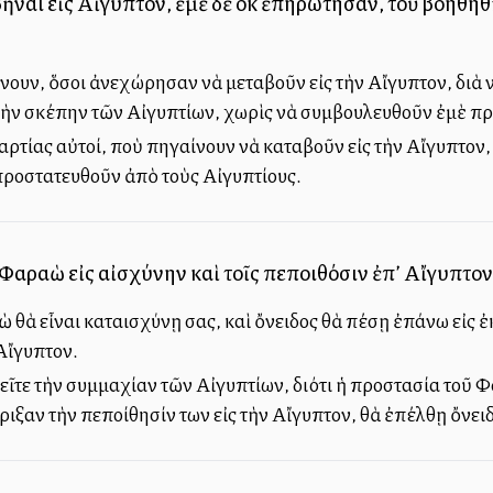
ῆναι εἰς Αἴγυπτον, ἐμὲ δὲ οὐκ ἐπηρώτησαν, τοῦ βοηθ
ουν, ὅσοι ἀνεχώρησαν νὰ μεταβοῦν εἰς τὴν Αἴγυπτον, διὰ 
ὴν σκέπην τῶν Αἰγυπτίων, χωρὶς νὰ συμβουλευθοῦν ἐμὲ π
ρτίας αὐτοί, ποὺ πηγαίνουν νὰ καταβοῦν εἰς τὴν Αἴγυπτον
προστατευθοῦν ἀπὸ τοὺς Αἰγυπτίους.
 Φαραὼ εἰς αἰσχύνην καὶ τοῖς πεποιθόσιν ἐπ’ Αἴγυπτον
ὰ εἶναι καταισχύνῃ σας, καὶ ὄνειδος θὰ πέσῃ ἐπάνω εἰς ἐκε
 Αἴγυπτον.
 ζητεῖτε τὴν συμμαχίαν τῶν Αἰγυπτίων, διότι ἡ προστασία τοῦ
ήριξαν τὴν πεποίθησίν των εἰς τὴν Αἴγυπτον, θὰ ἐπέλθῃ ὄνει