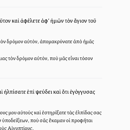
ῦτον καὶ ἀφέλετε ἀφ’ ἡμῶν τὸν ἅγιον τοῦ
 τὸν δρόμον αὐτόν, ἀπομακρύνατε ἀπὸ ἡμᾶς
ας τὸν δρόμον αὐτόν, ποὺ μᾶς εἶναι τόσον
καὶ ἠλπίσατε ἐπὶ ψεύδει καὶ ὅτι ἐγόγγυσας
ους μου αὐτοὺς καὶ ἐστηρίξατε τὰς ἐλπίδας σας
ῶν ὑποδείξεων, ποὺ σᾶς ἔκαμαν οἱ προφῆται
τοὺς Αἰγυπτίους,