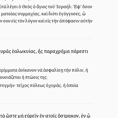
αὐτὰ λέγει ὁ Θεὸς ὁ ἅγιος τοῦ Ἰσραήλ: Ἐφ’ ὅσον
 ματαίας συμμαχίας, καὶ διότι ἐγόγγυσες, ὦ
 σου εἰς τὸν λόγον καὶ εἰς τὴν ἀπόφασιν αὐτὴν
ὀχυρᾶς ἑαλωκυίας, ἧς παραχρῆμα πάρεστι
υντρίμματα ἀνίκανον νὰ ἀσφαλίσῃ τὴν πόλιν, ἡ
υσιάζεται ἡ πτῶσις της.
ν στιγμήν· τεῖχος πόλεως ὀχυρᾶς, ἡ ὁποία
ὰ ὥστε μὴ εὑρεῖν ἐν αὐτοῖς ὄστρακον, ἐν ᾧ