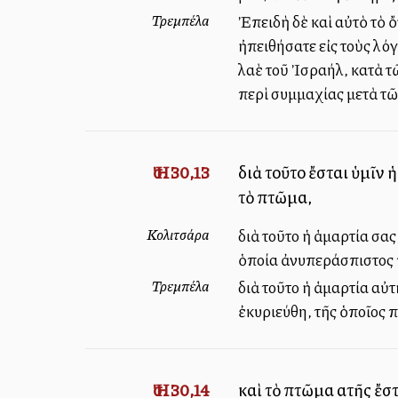
Τρεμπέλα
Ἐπειδὴ δὲ καὶ αὐτὸ τὸ ὄ
ἠπειθήσατε εἰς τοὺς λόγ
λαὲ τοῦ Ἰσραήλ, κατὰ τ
περὶ συμμαχίας μετὰ τῶ
Ἠσ. 30,13
διὰ τοῦτο ἔσται ὑμῖν
τὸ πτῶμα,
Κολιτσάρα
διὰ τοῦτο ἡ ἁμαρτία σας
ὁποία ἀνυπεράσπιστος π
Τρεμπέλα
διὰ τοῦτο ἡ ἁμαρτία αὐτὴ
ἐκυριεύθη, τῆς ὁποῖος 
Ἠσ. 30,14
καὶ τὸ πτῶμα αὐτῆς ἔσ