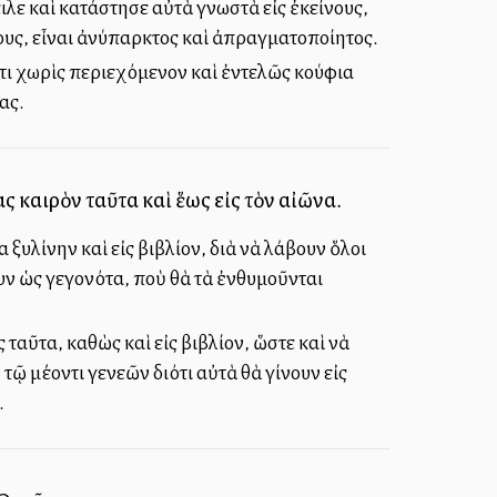
λε καὶ κατάστησε αὐτὰ γνωστὰ εἰς ἐκείνους,
ίους, εἶναι ἀνύπαρκτος καὶ ἀπραγματοποίητος.
ὅτι χωρὶς περιεχόμενον καὶ ἐντελῶς κούφια
ας.
ας καιρὸν ταῦτα καὶ ἕως εἰς τὸν αἰῶνα.
 ξυλίνην καὶ εἰς βιβλίον, διὰ νὰ λάβουν ὅλοι
υν ὡς γεγονότα, ποὺ θὰ τὰ ἐνθυμοῦνται
ταῦτα, καθὼς καὶ εἰς βιβλίον, ὥστε καὶ νὰ
 μέλλοντι γενεῶν διότι αὐτὰ θὰ γίνουν εἰς
.