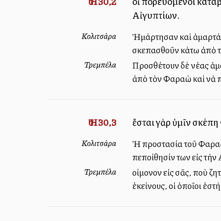
Ἠσ. 30,2
οἱ πορευόμενοι καταβ
Αἰγυπτίων.
Κολιτσάρα
Ἡμάρτησαν καὶ ἁμαρτάν
σκεπασθοῦν κάτω ἀπὸ τ
Τρεμπέλα
Προσθέτουν δὲ νέας ἁμα
ἀπὸ τὸν Φαραὼ καὶ νὰ 
Ἠσ. 30,3
ἔσται γὰρ ὑμῖν σκέπη
Κολιτσάρα
Ἡ προστασία τοῦ Φαραὼ θ
πεποίθησίν των εἰς τὴν
Τρεμπέλα
Ἀλλοίμονον εἰς σᾶς, ποὺ
ἐκείνους, οἱ ὁποῖοι ἐστ