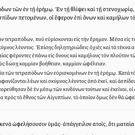
δων τῶν ἐν τῇ ἐρήμῳ. Ἐν τῇ θλίψει καὶ τῇ στενοχωρίᾳ,
σπίδων πετομένων, οἳ ἔφερον ἐπὶ ὄνων καὶ καμήλων τὸν
ν τετραπόδων, ποὺ εὑρίσκονται εἰς τὴν ἔρημον. Μέσα εἰς 
κύμνος λέοντος. Ἐπίσης δηλητηριώδεις ὀχιὲς καὶ τὰ τέκνα α
ίας φέροντες ἐπάνω εἰς ὄνους καὶ καμήλους τὸν πλοῦτον τ
οὺς δώσῃ καμμίαν βοήθειαν, καμμίαν ὠφέλειαν.
 τῶν τετραπόδων τῶν εὑρισκομένων ἐν τῇ ἐρήμῳ. Κατὰ τὸ δ
μφανίζονται λέων καὶ σκύμνος λέοντος ἀπὸ ἐκεῖ, καὶ ἀσπίδ
πορεύθησαν δὲ ἐν μέσῳ τῶν κινδύνων τούτων καὶ ἐκεῖνοι, οἱ
α πρὸς τὸ ἔθνος τῶν Αἰγυπτίων, τὸ ὁποῖον ὅμως δὲν θὰ ὠφ
κενὰ ὠφελήσουσιν ὑμᾶς· ἀπάγγειλον αὐτοῖς, ὅτι ματαία