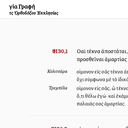
Ἁγία Γραφή
τῆς Ὀρθοδόξου Ἐκκλησίας
Ἠσ. 30,1
Οὐαὶ τέκνα ἀποστάται,
προσθεῖναι ἁμαρτίας 
Κολιτσάρα
Ἀλλοίμονον εἰς σᾶς τέκ
ὄχι σύμφωνα μὲ τὸ ἰδικό
Τρεμπέλα
Ἀλλοίμονον εἰς σᾶς, ὦ τ
ὅ,τι θέλω ἐγώ· καὶ ἐκά
παλαιάς σας ἁμαρτίας.