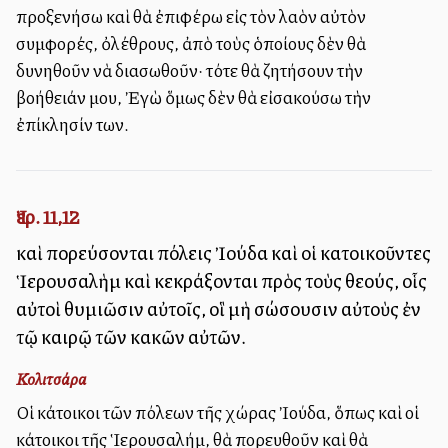
προξενήσω καὶ θὰ ἐπιφέρω εἰς τὸν λαὸν αὐτὸν
συμφορές, ὀλέθρους, ἀπὸ τοὺς ὁποίους δὲν θὰ
δυνηθοῦν νὰ διασωθοῦν· τότε θὰ ζητήσουν τὴν
βοήθειάν μου, Ἐγὼ ὅμως δὲν θὰ εἰσακούσω τὴν
ἐπίκλησίν των.
Ἰερ. 11,12
καὶ πορεύσονται πόλεις Ἰούδα καὶ οἱ κατοικοῦντες
Ἱερουσαλὴμ καὶ κεκράξονται πρὸς τοὺς θεούς, οἷς
αὐτοὶ θυμιῶσιν αὐτοῖς, οἳ μὴ σώσουσιν αὐτοὺς ἐν
τῷ καιρῷ τῶν κακῶν αὐτῶν.
Κολιτσάρα
Οἱ κάτοικοι τῶν πόλεων τῆς χώρας Ἰούδα, ὅπως καὶ οἱ
κάτοικοι τῆς Ἱερουσαλήμ, θὰ πορευθοῦν καὶ θὰ