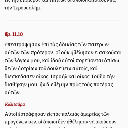
τὴν Ἱερουσαλήμ.
Ἰερ. 11,10
ἐπεστράφησαν ἐπὶ τὰς ἀδικίας τῶν πατέρων
αὐτῶν τῶν πρότερον, οἳ οὐκ ἠθέλησαν εἰσακοῦσαι
τῶν λόγων μου, καὶ ἰδοὺ αὐτοὶ πορεύονται ὀπίσω
θεῶν ἀλλοτρίων τοῦ δουλεύειν αὐτοῖς, καὶ
διεσκέδασεν οἶκος Ἰσραὴλ καὶ οἶκος Ἰούδα τὴν
διαθήκην μου, ἣν διεθέμην πρὸς τοὺς πατέρας
αὐτῶν.
Κολιτσάρα
Αὐτοὶ ἐστράφησαν εἰς τὰς παλαιὰς ἁμαρτίας τῶν
προγόνων των, οἱ ὁποῖοι δὲν ἠθέλησαν νὰ ἀκούσουν