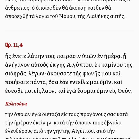
ἄνθρωπος, ὁ ὁποῖος δὲν θὰ ἀκούσῃ καὶ δὲν θὰ
ἀποδεχθῇ τὰ λόγια τοῦ Νόμου, τῆς Διαθήκης αὐτῆς,
Ἰερ. 11,4
ἧς ἐνετειλάμην τοῖς πατράσιν ὑμῶν ἐν ἡμέρᾳ, ᾗ
ἀνήγαγον αὐτοὺς ἐκ γῆς Αἰγύπτου, ἐκ καμίνου τῆς
σιδηρᾶς, λέγων· ἀκούσατε τῆς φωνῆς μου καὶ
ποιήσατε πάντα, ὅσα ἐὰν ἐντείλωμαι ὑμῖν, καὶ
ἔσεσθέ μοι εἰς λαόν, καὶ ἐγὼ ἔσομαι ὑμῖν εἰς Θεόν,
Κολιτσάρα
τὴν ὁποίαν ἐγὼ διέταξα εἰς τοὺς προγόνους σας κατὰ
τὴν ἡμέραν ἐκείνην, κατὰ τὴν ὁποίαν τοὺς ἔβγαλα
ἐλευθέρους ἀπὸ τὴν γῆν τῆς Αἰγύπτου, ἀπὸ τὴν