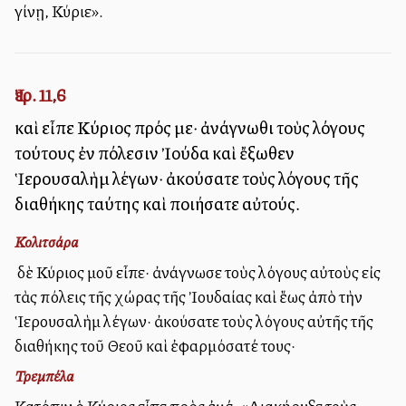
γίνῃ, Κύριε».
Ἰερ. 11,6
καὶ εἶπε Κύριος πρός με· ἀνάγνωθι τοὺς λόγους
τούτους ἐν πόλεσιν Ἰούδα καὶ ἔξωθεν
Ἱερουσαλὴμ λέγων· ἀκούσατε τοὺς λόγους τῆς
διαθήκης ταύτης καὶ ποιήσατε αὐτούς.
Κολιτσάρα
Ὁ δὲ Κύριος μοῦ εἶπε· ἀνάγνωσε τοὺς λόγους αὐτοὺς εἰς
τὰς πόλεις τῆς χώρας τῆς Ἰουδαίας καὶ ἕως ἀπὸ τὴν
Ἱερουσαλὴμ λέγων· ἀκούσατε τοὺς λόγους αὐτῆς τῆς
διαθήκης τοῦ Θεοῦ καὶ ἐφαρμόσατέ τους·
Τρεμπέλα