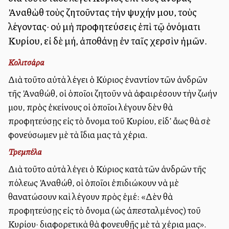
Ἀναθὼθ τοὺς ζητοῦντας τὴν ψυχήν μου, τοὺς
λέγοντας· οὐ μὴ προφητεύσεις ἐπὶ τῷ ὀνόματι
Κυρίου, εἰ δὲ μή, ἀποθάνῃ ἐν ταῖς χερσὶν ἡμῶν.
Κολιτσάρα
Διὰ τοῦτο αὐτὰ λέγει ὁ Κύριος ἐναντίον τῶν ἀνδρῶν
τῆς Ἀναθώθ, οἱ ὁποῖοι ζητοῦν νὰ ἀφαιρέσουν τὴν ζωήν
μου, πρὸς ἐκείνους οἱ ὁποῖοι λέγουν δὲν θὰ
προφητεύσῃς εἰς τὸ ὄνομα τοῦ Κυρίου, εἰδ’ ἄλλως θὰ σὲ
φονεύσωμεν μὲ τὰ ἴδια μας τὰ χέρια.
Τρεμπέλα
Διὰ τοῦτο αὐτὰ λέγει ὁ Κύριος κατὰ τῶν ἀνδρῶν τῆς
πόλεως Ἀναθώθ, οἱ ὁποῖοι ἐπιδιώκουν νὰ μὲ
θανατώσουν καὶ λέγουν πρὸς ἐμέ: «Δὲν θὰ
προφητεύσῃς εἰς τὸ ὄνομα (ὡς ἀπεσταλμένος) τοῦ
Κυρίου· διαφορετικὰ θὰ φονευθῇς μὲ τὰ χέρια μας».