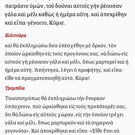
πατράσιν ὑμῶν, τοῦ δοῦναι αὐτοῖς γῆν ῥέουσαν
γάλα καὶ μέλι καθὼς ἡ ἡμέρα αὕτη. καὶ ἀπεκρίθην
καὶ εἶπα· γένοιτο, Κύριε.
Κολιτσάρα
καὶ θὰ ἐκπληρώσω ὅσα ὑπεσχέθην μὲ ὅρκον, τὸν
ὁποῖον ὡρκίσθην εἰς τοὺς προγόνους σας, νὰ δώσω εἰς
αὐτοὺς γῆ ρέουσαν γάλα καὶ μέλι, ὅπως μαρτυρεῖ καὶ ἡ
ἡμέρα αὐτή. Ἀπήντησα, λέγει ὁ προφήτης, καὶ εἶπα·
εἴθε νὰ πραγματοποιηθῇ αὐτό, Κύριε!
Τρεμπέλα
Τοιουτοτρόπως θὰ ἐκπληρώσω τὴν ἔνορκον
ὑπόσχεσιν, ποὺ ὠρκίσθηκα εἰς τοὺς προπάτορές σας,
ὅτι θὰ δώσω εἰς αὐτοὺς χώραν, εἰς τὴν ὁποίαν τρέχει
γάλα καὶ μέλι, ὅπως μαρτυροῦν καὶ τὰ σημερινὰ
γεγονότα». Καὶ ἀποκρίθηκα καὶ εἶπα: «Εἴθε ἔτσι νὰ