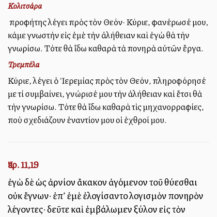
Κολιτσάρα
Ὁ προφήτης λέγει πρὸς τὸν Θεόν· Κύριε, φανέρωσέ μου,
κάμε γνωστὴν εἰς ἐμὲ τὴν ἀλήθειαν καὶ ἐγὼ θὰ τὴν
γνωρίσω. Τότε θὰ ἴδω καθαρὰ τὰ πονηρὰ αὐτῶν ἔργα.
Τρεμπέλα
Κύριε, λέγει ὁ Ἱερεμίας πρὸς τὸν Θεόν, πληροφόρησέ
με τί συμβαίνει, γνώρισέ μου τὴν ἀλήθειαν καὶ ἔτσι θὰ
τὴν γνωρίσω. Τότε θὰ ἴδω καθαρὰ τὶς μηχανορραφίες,
ποὺ σχεδιάζουν ἐναντίον μου οἱ ἐχθροί μου.
Ἰερ. 11,19
ἐγὼ δὲ ὡς ἀρνίον ἄκακον ἀγόμενον τοῦ θύεσθαι
οὐκ ἔγνων· ἐπ’ ἐμὲ ἐλογίσαντο λογισμὸν πονηρὸν
λέγοντες· δεῦτε καὶ ἐμβάλωμεν ξύλον εἰς τὸν