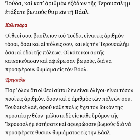
Ἰούδα, καὶ κατ’ ἀριθμὸν ἐξόδων τῆς Ἱερουσαλὴμ
ἐτάξατε βωμοὺς θυμιᾶν τῇ Βάαλ.
Κολιτσάρα
Οἱ θεοί σου, βασίλειον τοῦ Ἰούδα, εἶναι εἰς ἀριθμὸν
τόσοι, ὅσαι καὶ αἱ πόλεις σου, καὶ εἰς τὴν Ἱερουσαλὴμ
ὅσαι αἱ ὁδοὶ τῆς πόλεως. Οἱ κάτοικοι αὐτῆς
κατεσκεύασαν καὶ ἀφιέρωσαν βωμούς, διὰ νὰ
προσφέρουν θυμίαμα εἰς τὸν Βάαλ.
Τρεμπέλα
Παρ’ ὅλον ὅτι οἱ θεοὶ αὐτοὶ δὲν εἶναι ὀλίγοι· εἶναι τόσον
πολλοὶ εἰς ἀριθμόν, ὅσον καὶ ὁ ἀριθμὸς τῶν πόλεών σου,
Ἰουδαϊκὲ λαέ, ἀφοῦ κάθε πόλις ἔχει τὸν ἰδικόν της
προστάτην θέον· μάλιστα δὲ εἰς κάθε δρόμον τῆς
Ἱερουσαλὴμ ἐστήσατε καὶ ἀφιερώσατε βωμοὺς διὰ νὰ
προσφέρετε θυσίαν θυμιάματος εἰς τὴν Βάαλ.