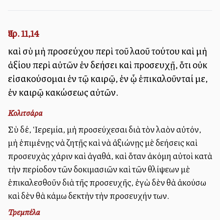
Ἰερ. 11,14
καὶ σὺ μὴ προσεύχου περὶ τοῦ λαοῦ τούτου καὶ μὴ
ἀξίου περὶ αὐτῶν ἐν δεήσει καὶ προσευχῇ, ὅτι οὐκ
εἰσακούσομαι ἐν τῷ καιρῷ, ἐν ᾧ ἐπικαλοῦνταί με,
ἐν καιρῷ κακώσεως αὐτῶν.
Κολιτσάρα
Σὺ δέ, Ἱερεμία, μὴ προσεύχεσαι διὰ τὸν λαὸν αὐτόν,
μὴ ἐπιμένῃς νὰ ζητῇς καὶ νὰ ἀξιώνῃς μὲ δεήσεις καὶ
προσευχὰς χάριν καὶ ἀγαθά, καὶ ὅταν ἀκόμη αὐτοὶ κατὰ
τὴν περίοδον τῶν δοκιμασιῶν καὶ τῶν θλίψεων μὲ
ἐπικαλεσθοῦν διὰ τῆς προσευχῆς, ἐγὼ δὲν θὰ ἀκούσω
καὶ δὲν θὰ κάμω δεκτὴν τὴν προσευχήν των.
Τρεμπέλα