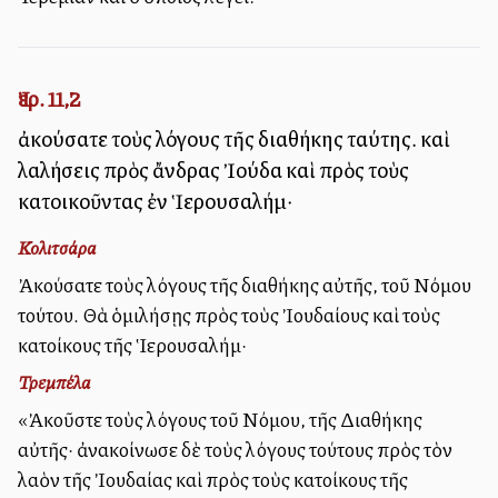
Ἰερ. 11,2
ἀκούσατε τοὺς λόγους τῆς διαθήκης ταύτης. καὶ
λαλήσεις πρὸς ἄνδρας Ἰούδα καὶ πρὸς τοὺς
κατοικοῦντας ἐν Ἱερουσαλήμ·
Κολιτσάρα
Ἀκούσατε τοὺς λόγους τῆς διαθήκης αὐτῆς, τοῦ Νόμου
τούτου. Θὰ ὁμιλήσῃς πρὸς τοὺς Ἰουδαίους καὶ τοὺς
κατοίκους τῆς Ἱερουσαλήμ·
Τρεμπέλα
«Ἀκοῦστε τοὺς λόγους τοῦ Νόμου, τῆς Διαθήκης
αὐτῆς· ἀνακοίνωσε δὲ τοὺς λόγους τούτους πρὸς τὸν
λαὸν τῆς Ἰουδαίας καὶ πρὸς τοὺς κατοίκους τῆς