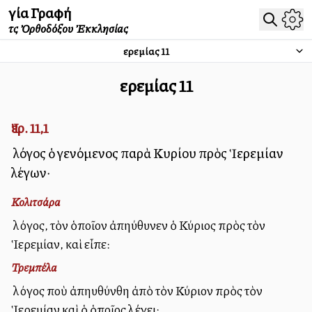
Ἁγία Γραφή
τῆς Ὀρθοδόξου Ἐκκλησίας
Ἰερεμίας
11
Ἰερεμίας
11
Ἰερ. 11,1
Ὁ λόγος ὁ γενόμενος παρὰ Κυρίου πρὸς Ἱερεμίαν
λέγων·
Κολιτσάρα
Ὁ λόγος, τὸν ὁποῖον ἀπηύθυνεν ὁ Κύριος πρὸς τὸν
Ἱερεμίαν, καὶ εἶπε:
Τρεμπέλα
Ὁ λόγος ποὺ ἀπηυθύνθη ἀπὸ τὸν Κύριον πρὸς τὸν
Ἱερεμίαν καὶ ὁ ὁποῖος λέγει: