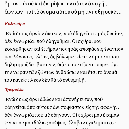
ἄρτον αὐτοῦ καὶ ἐκτρίψωμεν αὐτὸν ἀπὸ γῆς
ζώντων, καὶ τὸ ὄνομα αὐτοῦ οὐ μὴ μνησθῇ οὐκέτι.
Κολιτσάρα
Ἐγὼ δὲ ὡς ἀρνίον ἄκακον, ποὺ ὁδηγεῖται πρὸς θυσίαν,
δὲν ἐγνώριζα, ποῦ ὁδηγοῦμαι. Οἱ ἐχθροί μου
ἐσκέφθησαν καὶ ἐπῆραν πονηρὰς ἀποφάσεις ἐναντίον
μου λέγοντες· ἐλᾶτε, ἂς βάλωμεν εἰς τὸν ἄρτον αὐτοῦ
δηλητηριῶδες βότανον, διὰ νὰ τὸν ἐξοντώσωμεν ἀπὸ
τὴν χώραν τῶν ζώντων ἀνθρώπων καὶ ἔτσι τὸ ὄνομά
του κανεὶς πλέον δὲν θὰ τὸ ἐνθυμηθῇ.
Τρεμπέλα
Ἐγὼ δὲ ὡς ἀρνὶ ἀθῶον καὶ ἀπονήρευτον, ποὺ
ὁδηγεῖται ἀπὸ αὐτοὺς ἀνυποψίαστον εἰς τὴν σφαγήν,
δὲν ἐγνώριζα ποὺ μὲ ὁδηγοῦν. Οἱ ἐχθροί μου ἔκαμαν
ἐναντίον μου δόλιες σκέψεις, ἔλαβαν ἐγκληματικὲς