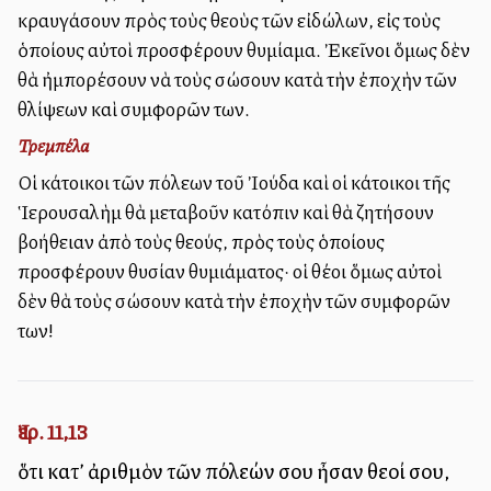
κραυγάσουν πρὸς τοὺς θεοὺς τῶν εἰδώλων, εἰς τοὺς
ὁποίους αὐτοὶ προσφέρουν θυμίαμα. Ἐκεῖνοι ὅμως δὲν
θὰ ἠμπορέσουν νὰ τοὺς σώσουν κατὰ τὴν ἐποχὴν τῶν
θλίψεων καὶ συμφορῶν των.
Τρεμπέλα
Οἱ κάτοικοι τῶν πόλεων τοῦ Ἰούδα καὶ οἱ κάτοικοι τῆς
Ἱερουσαλὴμ θὰ μεταβοῦν κατόπιν καὶ θὰ ζητήσουν
βοήθειαν ἀπὸ τοὺς θεούς, πρὸς τοὺς ὁποίους
προσφέρουν θυσίαν θυμιάματος· οἱ θέοι ὅμως αὐτοὶ
δὲν θὰ τοὺς σώσουν κατὰ τὴν ἐποχὴν τῶν συμφορῶν
των!
Ἰερ. 11,13
ὅτι κατ’ ἀριθμὸν τῶν πόλεών σου ἦσαν θεοί σου,