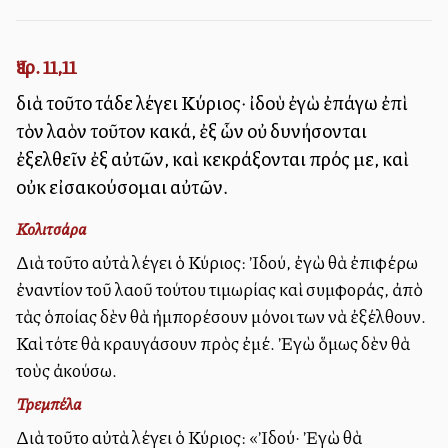
Ἰερ. 11,11
διὰ τοῦτο τάδε λέγει Κύριος· ἰδοὺ ἐγὼ ἐπάγω ἐπὶ
τὸν λαὸν τοῦτον κακά, ἐξ ὧν οὐ δυνήσονται
ἐξελθεῖν ἐξ αὐτῶν, καὶ κεκράξονται πρός με, καὶ
οὐκ εἰσακούσομαι αὐτῶν.
Κολιτσάρα
Διὰ τοῦτο αὐτὰ λέγει ὁ Κύριος: Ἰδού, ἐγὼ θὰ ἐπιφέρω
ἐναντίον τοῦ λαοῦ τούτου τιμωρίας καὶ συμφοράς, ἀπὸ
τὰς ὁποίας δὲν θὰ ἠμπορέσουν μόνοι των νὰ ἐξέλθουν.
Καὶ τότε θὰ κραυγάσουν πρὸς ἐμέ. Ἐγὼ ὅμως δὲν θὰ
τοὺς ἀκούσω.
Τρεμπέλα
Διὰ τοῦτο αὐτὰ λέγει ὁ Κύριος: «Ἰδού· Ἐγὼ θὰ