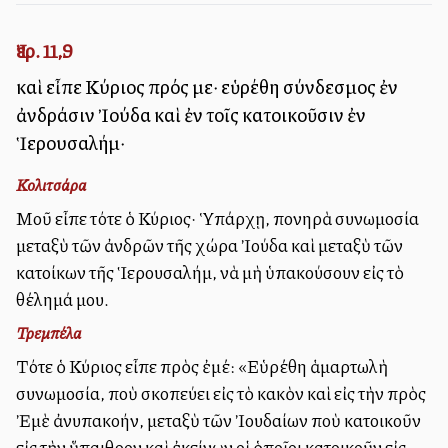
Ἰερ. 11,9
καὶ εἶπε Κύριος πρός με· εὑρέθη σύνδεσμος ἐν
ἀνδράσιν Ἰούδα καὶ ἐν τοῖς κατοικοῦσιν ἐν
Ἱερουσαλήμ·
Κολιτσάρα
Μοῦ εἶπε τότε ὁ Κύριος· Ὑπάρχῃ, πονηρὰ συνωμοσία
μεταξὺ τῶν ἀνδρῶν τῆς χώρα Ἰούδα καὶ μεταξὺ τῶν
κατοίκων τῆς Ἱερουσαλήμ, νὰ μὴ ὑπακούσουν εἰς τὸ
θέλημά μου.
Τρεμπέλα
Τότε ὁ Κύριος εἶπε πρὸς ἐμέ: «Εὑρέθη ἁμαρτωλὴ
συνωμοσία, ποὺ σκοπεύει εἰς τὸ κακὸν καὶ εἰς τὴν πρὸς
Ἐμὲ ἀνυπακοήν, μεταξὺ τῶν Ἰουδαίων ποὺ κατοικοῦν
εἰς τὴν ὕπαιθρον καὶ ἐκείνων οἱ ὁποῖοι κατοικοῦν εἰς