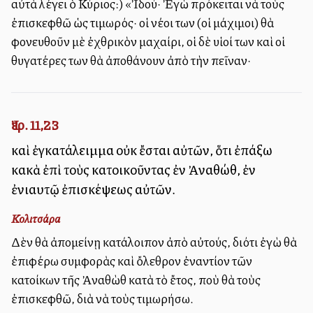
αὐτὰ λέγει ὁ Κύριος:) «Ἰδού· Ἐγὼ πρόκειται νὰ τοὺς
ἐπισκεφθῶ ὡς τιμωρός· οἱ νέοι των (οἱ μάχιμοι) θὰ
φονευθοῦν μὲ ἐχθρικὸν μαχαίρι, οἱ δὲ υἱοί των καὶ οἱ
θυγατέρες των θὰ ἀποθάνουν ἀπὸ τὴν πεῖναν·
Ἰερ. 11,23
καὶ ἐγκατάλειμμα οὐκ ἔσται αὐτῶν, ὅτι ἐπάξω
κακὰ ἐπὶ τοὺς κατοικοῦντας ἐν Ἀναθώθ, ἐν
ἐνιαυτῷ ἐπισκέψεως αὐτῶν.
Κολιτσάρα
Δὲν θὰ ἀπομείνῃ κατάλοιπον ἀπὸ αὐτούς, διότι ἐγὼ θὰ
ἐπιφέρω συμφορὰς καὶ ὄλεθρον ἐναντίον τῶν
κατοίκων τῆς Ἀναθὼθ κατὰ τὸ ἔτος, ποὺ θὰ τοὺς
ἐπισκεφθῶ, διὰ νὰ τοὺς τιμωρήσω.