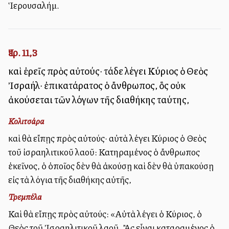
Ἱερουσαλήμ.
Ἰερ. 11,3
καὶ ἐρεῖς πρὸς αὐτούς· τάδε λέγει Κύριος ὁ Θεὸς
Ἰσραήλ· ἐπικατάρατος ὁ ἄνθρωπος, ὃς οὐκ
ἀκούσεται τῶν λόγων τῆς διαθήκης ταύτης,
Κολιτσάρα
καὶ θὰ εἴπῃς πρὸς αὐτούς· αὐτὰ λέγει Κύριος ὁ Θεὸς
τοῦ ἰσραηλιτικοῦ λαοῦ: Κατηραμένος ὁ ἄνθρωπος
ἐκεῖνος, ὁ ὁποῖος δὲν θὰ ἀκούσῃ καὶ δὲν θὰ ὑπακούσῃ
εἰς τὰ λόγια τῆς διαθήκης αὐτῆς,
Τρεμπέλα
Καὶ θὰ εἴπῃς πρὸς αὐτούς: «Αὐτὰ λέγει ὁ Κύριος, ὁ
Θεὸς τοῦ Ἰσραηλιτικοῦ λαοῦ. Ἂς εἶναι καταραμένος ὁ