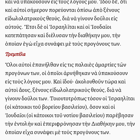
καὶ νὰ ὑπακούσουν εἰς τοὺς λόγους μου. Ἰδοὺ δέ, ὅτι
καὶ αὐτοὶ σήμερον πορεύονται ὀπίσω ἀπὸ ξένους
εἰδωλολατρικοὺς θεούς, διὰ νὰ γίνουν δοῦλοι εἰς
αὐτούς. Ἔτσι δὲ οἱ Ἰσραηλῖται καὶ οἱ Ἰουδαῖοι
κατεπάτησαν καὶ διέλυσαν τὴν διαθήκην μου, τὴν
ὁποίαν ἐγὼ εἶχα συνάψει μὲ τοὺς προγόνους των.
Τρεμπέλα
Ὅλοι αὐτοὶ ἐπανῆλθαν εἰς τις παλαιὲς ἁμαρτίες τῶν
προγόνων των, οἱ ὁποῖοι ἀρνήθηκαν νὰ ὑπακούσουν
εἰς τοὺς λόγους μου. Καὶ ἰδού· ἀκολουθοῦν τώρα καὶ
αὐτοὶ ἄλλους, ξένους εἰδωλολατρικοὺς θεούς, διὰ νὰ
γίνουν δοῦλοι των. Τοιουτοτρόπως τόσον οἱ Ἰσραηλῖται
(οἱ κάτοικοι τοῦ βορείου βασιλείου), ὅσον καὶ οἱ
Ἰουδαῖοι (οἱ κάτοικοι τοῦ νοτίου βασιλείου) παρέβησαν
τὴν ἐντολὴν καὶ ἐπεριφρόνησαν τὴν Διαθήκην μου, τὴν
ὁποίαν εἶχα συνάψει μὲ τοὺς προγόνους των.