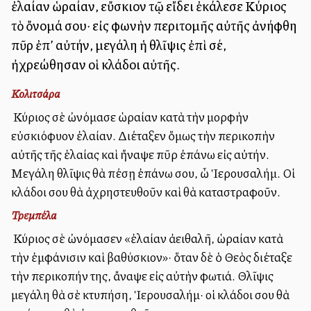
ἐλαίαν ὡραίαν, εὔσκιον τῷ εἴδει ἐκάλεσε Κύριος
τὸ ὄνομά σου· εἰς φωνὴν περιτομῆς αὐτῆς ἀνήφθη
πῦρ ἐπ’ αὐτήν, μεγάλη ἡ θλῖψις ἐπὶ σέ,
ἠχρεώθησαν οἱ κλάδοι αὐτῆς.
Κολιτσάρα
Ὁ Κύριος σὲ ὠνόμασε ὡραίαν κατὰ τὴν μορφὴν
εὐσκιόφυλλον ἐλαίαν. Διέταξεν ὅμως τὴν περικοπὴν
αὐτῆς τῆς ἐλαίας καὶ ἤναψε πῦρ ἐπάνω εἰς αὐτήν.
Μεγάλη θλῖψις θὰ πέσῃ ἐπάνω σου, ὦ Ἱερουσαλήμ. Οἱ
κλάδοι σου θὰ ἀχρηστευθοῦν καὶ θὰ καταστραφοῦν.
Τρεμπέλα
Ὁ Κύριος σὲ ὠνόμασεν «ἐλαίαν ἀειθαλῆ, ὡραίαν κατὰ
τὴν ἐμφάνισιν καὶ βαθύσκιον»· ὅταν δὲ ὁ Θεὸς διέταξε
τὴν περικοπήν της, ἄναψε εἰς αὐτὴν φωτιά. Θλῖψις
μεγάλη θὰ σὲ κτυπήση, Ἱερουσαλήμ· οἱ κλάδοι σου θὰ