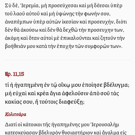
Σὺ δέ, Ἱερεμία, μὴ προσεύχεσαι καὶ μὴ δέεσαι ὑπὲρ
τοῦ λαοῦ αὐτοῦ καὶ μὴ ὑψώνῃς τὴν φωνήν σου,
ἀναπέμπων ὑπὲρ αὐτῶν ἱκεσίαν καὶ προσευχήν, διότι
δὲν θὰ ἀκούσω καὶ δὲν θὰ δεχθῶ τὴν προσευχην των,
ἀκόμη καὶ ὅταν αὐτοὶ μὲ ἐπικαλοῦνται καὶ ζητοῦν τὴν
βοήθειάν μου κατὰ τὴν ἐποχὴν τῶν συμφορῶν των».
Ἰερ. 11,15
τί ἡ ἠγαπημένη ἐν τῷ οἴκῳ μου ἐποίησε βδέλυγμα;
μὴ εὐχαὶ καὶ κρέα ἅγια ἀφελοῦσιν ἀπὸ σοῦ τὰς
κακίας σου, ἢ τούτοις διαφεύξῃ;
Κολιτσάρα
Διατί οἱ κάτοικοι τῆς ἠγαπημένης μου Ἱερουσαλὴμ
κατεσκεύασαν βδελυρὸν θυσιαστήριον καὶ ἄγαλμα εἰς