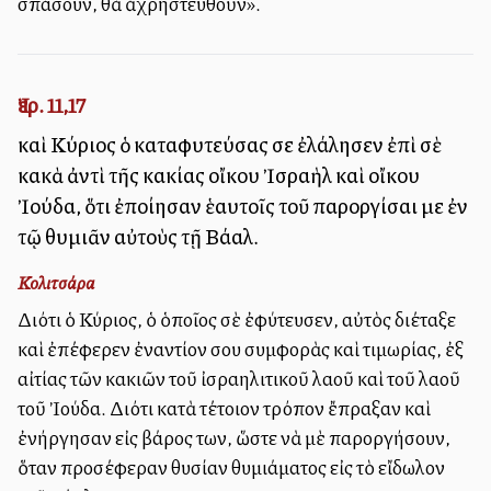
σπάσουν, θὰ ἀχρηστευθοῦν».
Ἰερ. 11,17
καὶ Κύριος ὁ καταφυτεύσας σε ἐλάλησεν ἐπὶ σὲ
κακὰ ἀντὶ τῆς κακίας οἴκου Ἰσραὴλ καὶ οἴκου
Ἰούδα, ὅτι ἐποίησαν ἑαυτοῖς τοῦ παροργίσαι με ἐν
τῷ θυμιᾶν αὐτοὺς τῇ Βάαλ.
Κολιτσάρα
Διότι ὁ Κύριος, ὁ ὁποῖος σὲ ἐφύτευσεν, αὐτὸς διέταξε
καὶ ἐπέφερεν ἐναντίον σου συμφορὰς καὶ τιμωρίας, ἐξ
αἰτίας τῶν κακιῶν τοῦ ἰσραηλιτικοῦ λαοῦ καὶ τοῦ λαοῦ
τοῦ Ἰούδα. Διότι κατὰ τέτοιον τρόπον ἔπραξαν καὶ
ἐνήργησαν εἰς βάρος των, ὥστε νὰ μὲ παροργήσουν,
ὅταν προσέφεραν θυσίαν θυμιάματος εἰς τὸ εἴδωλον