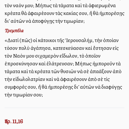
τὸν ναόν μου; Μήπως τὰ τάματα καὶ τὰ ἀφιερωμένα
κρέατα θὰ ἀφαιρέσουν τὰς κακίας σου, ἢ θὰ ἠμπορέσῃς
δι’ αὐτῶν νὰ ἀποφύγῃς τὴν τιμωρίαν;
Τρεμπέλα
«Διατί (πῶς) οἱ κάτοικοι τῆς Ἱερουσαλήμ, τὴν ὁποίαν
τόσον πολὺ ἀγάπησα, κατεσκεύασαν καὶ ἔστησαν εἰς
τὸν Ναόν μου σιχαμερὸν εἴδωλον, τὸ ὁποῖον
ἐπροσκύνησαν καὶ ἐλάτρευσαν; Μήπως ἠμποροῦν τὰ
τάματα καὶ τὰ κρέατα τῶν θυσιῶν νὰ σὲ ἀπαλλάξουν ἀπὸ
τὴν εἰδωλολατρίαν καὶ νὰ ἀφαιρέσουν ἀπὸ σὲ τὶς
συμφορές σου, ἢ θὰ ἠμπορέσῃς δι’ αὐτῶν νὰ διαφύγῃς
τὴν τιμωρίαν σου;
Ἰερ. 11,16