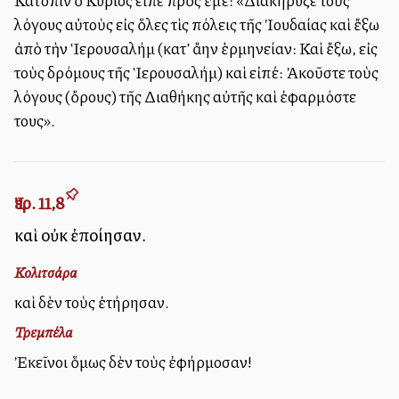
Κατόπιν ὁ Κύριος εἶπε πρὸς ἐμέ: «Διακήρυξε τοὺς
λόγους αὐτοὺς εἰς ὅλες τὶς πόλεις τῆς Ἰουδαίας καὶ ἔξω
ἀπὸ τὴν Ἱερουσαλήμ (κατ’ ἄλλην ἑρμηνείαν: Καὶ ἔξω, εἰς
τοὺς δρόμους τῆς Ἱερουσαλήμ) καὶ εἰπέ: Ἀκοῦστε τοὺς
λόγους (ὄρους) τῆς Διαθήκης αὐτῆς καὶ ἐφαρμόστε
τους».
Ἰερ. 11,8
καὶ οὐκ ἐποίησαν.
Κολιτσάρα
καὶ δὲν τοὺς ἐτήρησαν.
Τρεμπέλα
Ἐκεῖνοι ὅμως δὲν τοὺς ἐφήρμοσαν!