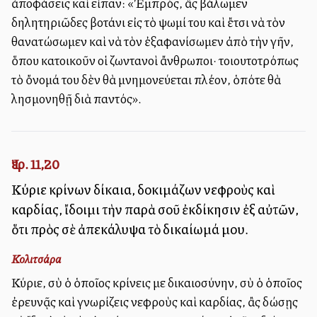
ἀποφάσεις καὶ εἶπαν: «Ἐμπρός, ἂς βάλωμεν
δηλητηριῶδες βοτάνι εἰς τὸ ψωμί του καὶ ἔτσι νὰ τὸν
θανατώσωμεν καὶ νὰ τὸν ἐξαφανίσωμεν ἀπὸ τὴν γῆν,
ὅπου κατοικοῦν οἱ ζωντανοὶ ἄνθρωποι· τοιουτοτρόπως
τὸ ὄνομά του δὲν θὰ μνημονεύεται πλέον, ὁπότε θὰ
λησμονηθῇ διὰ παντός».
Ἰερ. 11,20
Κύριε κρίνων δίκαια, δοκιμάζων νεφροὺς καὶ
καρδίας, ἴδοιμι τὴν παρὰ σοῦ ἐκδίκησιν ἐξ αὐτῶν,
ὅτι πρὸς σὲ ἀπεκάλυψα τὸ δικαίωμά μου.
Κολιτσάρα
Κύριε, σὺ ὁ ὁποῖος κρίνεις με δικαιοσύνην, σὺ ὁ ὁποῖος
ἐρευνᾷς καὶ γνωρίζεις νεφροὺς καὶ καρδίας, ἂς δώσῃς