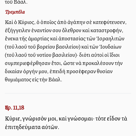
τοῦ Βάαλ.
Τρεμπέλα
Καὶ ὁ Κύριος, ὁ ὁποῖος ἀπὸ ἀγάπην σὲ κατεφύτευσεν,
ἐξήγγειλεν ἐναντίον σου ὄλεθρον καὶ καταστροφήν,
ἕνεκα τῆς ἁμαρτίας καὶ ἀποστασίας τῶν Ἰσραηλιτῶν
(τοῦ λαοῦ τοῦ βορείου βασιλείου) καὶ τῶν Ἰουδαίων
(τοῦ λαοῦ τοῦ νοτίου βασιλείου)· διότι αὐτοὶ οἱ ἴδιοι
συμπεριεφέρθησαν ἔτσι, ὥστε νὰ προκαλέσουν τὴν
δικαίαν ὀργήν μου, ἐπειδὴ προσέφεραν θυσίαν
θυμιάματος εἰς τὴν Βάαλ.
Ἰερ. 11,18
Κύριε, γνώρισόν μοι, καὶ γνώσομαι· τότε εἶδον τὰ
ἐπιτηδεύματα αὐτῶν.