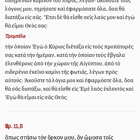
σιδηρένιαν κάμινον τοῦ πυρός, λέγων· ἀκούσατε τοὺς
λόγους μου, τηρήσατε καὶ ἐφαρμόσατε ὅλα, ὅσα θὰ
διατάξω εἰς σᾶς. Ἔτσι δὲ θὰ εἶσθε σεῖς λαός μου καὶ ἐγὼ
θὰ εἶμαι Θεός σας·
Τρεμπέλα
τὴν ὁποίαν Ἐγὼ ὁ Κύριος διέταξα εἰς τοὺς προπάτορές
σας κατὰ τὴν ἡμέραν, κατὰ τὴν ὁποίαν τοὺς ἔβγαλα
ἐλευθέρους ἀπὸ τὴν χώραν τῆς Αἰγύπτου, ἀπὸ τὸ
σιδερένιο ἐκεῖνο καμίνι τῆς φωτιᾶς, λέγων πρὸς
αὐτούς: Ἀκοῦστε τὰ λόγια μου καὶ ἐφαρμόστε ὅλα, ὅσα
θὰ σᾶς διατάξω, καὶ θὰ εἶσθε εἰς Ἐμὲ λαὸς ἐκλεκτὸς καὶ
Ἐγὼ θὰ εἶμαι εἰς σᾶς Θεός.
Ἰερ. 11,5
ὅπως στήσω τὸν ὅρκον μου, ὃν ὤμοσα τοῖς