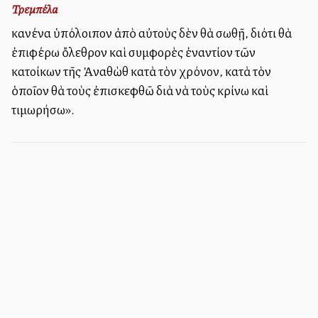
Τρεμπέλα
κανένα ὑπόλοιπον ἀπὸ αὐτοὺς δὲν θὰ σωθῇ, διότι θὰ
ἐπιφέρω ὄλεθρον καὶ συμφορὲς ἐναντίον τῶν
κατοίκων τῆς Ἀναθὼθ κατὰ τὸν χρόνον, κατὰ τὸν
ὁποῖον θὰ τοὺς ἐπισκεφθῶ διὰ νὰ τοὺς κρίνω καὶ
τιμωρήσω».
Πληροφορίες ιστοσελίδας - Επικοινωνία
Εγγραφή στο Newsletter
Συνεισφορά
Όροι Χρήσης