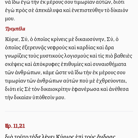
νὰ ἴδω ἐγὼ τὴν ἐκ μέρους σου τιμωρίαν αὐτῶν, διότι
ἐγὼ πρὸς σὲ ἀπεκάλυψα καὶ ἐνεπιστεύθην τὸ δίκαιόν
μου.
Τρεμπέλα
Κύριε, Σύ, ὁ ὁποῖος κρίνεις μὲ δικαιοσύνην, Σύ, ὁ
ὁποῖος ἐξερευνᾷς νεφροὺς καὶ καρδίας καὶ ἄρα
γνωρίζεις τοὺς μυστικοὺς λογισμοὺς καὶ τὶς πιὸ βαθειὲς
σκέψεις καὶ ἀπόκρυφες ἐπιθυμίες καὶ συναισθήματα
τῶν ἀνθρώπων, κάμε ὥστε νὰ ἴδω τὴν ἐκ μέρους σου
τιμωρίαν τῶν ἀνθρώπων αὐτῶν ποὺ μὲ ἐχθρεύονται,
διότι εἰς Σὲ τὸν δικαιοκρίτην ἐφανέρωσα καὶ ἀνέθεσα
τὴν δικαίαν ὑπόθεσίν μου.
Ἰερ. 11,21
διὰ τοῦτο τάδε λέγει Κύριος ἐπὶ τοὺς ἄνδρας