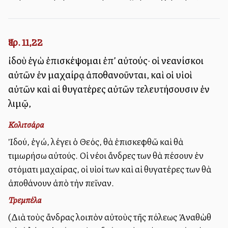
Ἰερ. 11,22
ἰδοὺ ἐγὼ ἐπισκέψομαι ἐπ’ αὐτούς· οἱ νεανίσκοι
αὐτῶν ἐν μαχαίρᾳ ἀποθανοῦνται, καὶ οἱ υἱοὶ
αὐτῶν καὶ αἱ θυγατέρες αὐτῶν τελευτήσουσιν ἐν
λιμῷ,
Κολιτσάρα
Ἰδού, ἐγώ, λέγει ὁ Θεός, θὰ ἐπισκεφθῶ καὶ θὰ
τιμωρήσω αὐτούς. Οἱ νέοι ἄνδρες των θὰ πέσουν ἐν
στόματι μαχαίρας, οἱ υἱοί των καὶ αἱ θυγατέρες των θὰ
ἀποθάνουν ἀπὸ τὴν πεῖναν.
Τρεμπέλα
(Διὰ τοὺς ἄνδρας λοιπὸν αὐτοὺς τῆς πόλεως Ἀναθὼθ