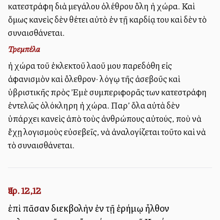
κατεστράφη διὰ μεγάλου ὀλέθρου ὅλη ἡ χώρα. Καὶ
ὅμως κανεὶς δὲν θέτει αὐτὸ ἐν τῇ καρδίᾳ του καὶ δὲν τὸ
συναισθάνεται.
Τρεμπέλα
ἡ χώρα τοῦ ἐκλεκτοῦ λαοῦ μου παρεδόθη εἰς
ἀφανισμὸν καὶ ὂλεθρον· λόγῳ τῆς ἀσεβοῦς καὶ
ὑβριστικῆς πρὸς Ἐμὲ συμπεριφορᾶς των κατεστράφη
ἐντελῶς ὁλόκληρη ἡ χώρα. Παρ’ ὅλα αὐτὰ δὲν
ὑπάρχει κανεὶς ἀπὸ τοὺς ἀνθρώπους αὐτούς, ποὺ νὰ
ἔχῃ λογισμοὺς εὐσεβεῖς, νὰ ἀναλογίζεται τοῦτο καὶ νὰ
τὸ συναισθάνεται.
Ἰερ. 12,12
ἐπὶ πᾶσαν διεκβολὴν ἐν τῇ ἐρήμῳ ἦλθον