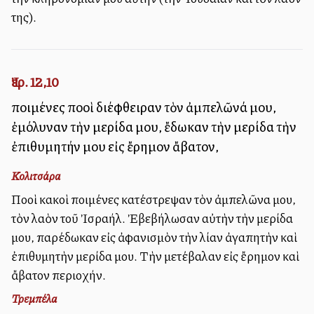
της).
Ἰερ. 12,10
ποιμένες πολλοὶ διέφθειραν τὸν ἀμπελῶνά μου,
ἐμόλυναν τὴν μερίδα μου, ἔδωκαν τὴν μερίδα τὴν
ἐπιθυμητήν μου εἰς ἔρημον ἄβατον,
Κολιτσάρα
Πολλοὶ κακοὶ ποιμένες κατέστρεψαν τὸν ἀμπελῶνα μου,
τὸν λαὸν τοῦ Ἰσραήλ. Ἐβεβήλωσαν αὐτὴν τὴν μερίδα
μου, παρέδωκαν εἰς ἀφανισμὸν τὴν λίαν ἀγαπητὴν καὶ
ἐπιθυμητὴν μερίδα μου. Τὴν μετέβαλαν εἰς ἔρημον καὶ
ἄβατον περιοχήν.
Τρεμπέλα