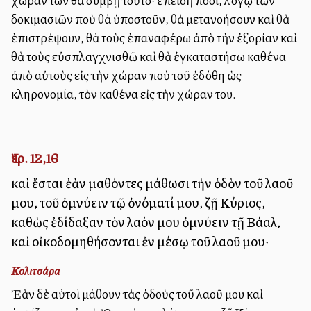
χώραν των θὰ συμβῇ τοῦτο· ἐπειδὴ πολλοί, λόγῳ τῶν
δοκιμασιῶν ποὺ θὰ ὑποστοῦν, θὰ μετανοήσουν καὶ θὰ
ἐπιστρέψουν, θὰ τοὺς ἐπαναφέρω ἀπὸ τὴν ἐξορίαν καὶ
θὰ τοὺς εὐσπλαγχνισθῶ καὶ θὰ ἐγκαταστήσω καθένα
ἀπὸ αὐτοὺς εἰς τὴν χώραν ποὺ τοῦ ἐδόθη ὡς
κληρονομία, τὸν καθένα εἰς τὴν χώραν του.
Ἰερ. 12,16
καὶ ἔσται ἐὰν μαθόντες μάθωσι τὴν ὁδὸν τοῦ λαοῦ
μου, τοῦ ὀμνύειν τῷ ὀνόματί μου, ζῇ Κύριος,
καθὼς ἐδίδαξαν τὸν λαόν μου ὀμνύειν τῇ Βάαλ,
καὶ οἰκοδομηθήσονται ἐν μέσῳ τοῦ λαοῦ μου·
Κολιτσάρα
Ἐὰν δὲ αὐτοὶ μάθουν τὰς ὁδοὺς τοῦ λαοῦ μου καὶ