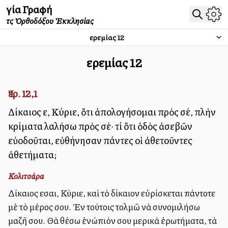
Ἁγία Γραφή
τῆς Ὀρθοδόξου Ἐκκλησίας
Ἰερεμίας
12
Ἰερεμίας
12
Ἰερ. 12,1
Δίκαιος εἶ, Κύριε, ὅτι ἀπολογήσομαι πρὸς σέ, πλὴν
κρίματα λαλήσω πρὸς σέ· τί ὅτι ὁδὸς ἀσεβῶν
εὐοδοῦται, εὐθήνησαν πάντες οἱ ἀθετοῦντες
ἀθετήματα;
Κολιτσάρα
Δίκαιος εἶσαι, Κύριε, καὶ τὸ δίκαιον εὑρίσκεται πάντοτε
μὲ τὸ μέρος σου. Ἐν τούτοις τολμῶ νὰ συνομιλήσω
μαζῆ σου. Θὰ θέσω ἐνώπιόν σου μερικὰ ἐρωτήματα, τὰ