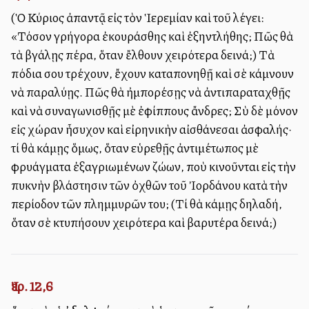
(Ὁ Κύριος ἀπαντᾷ εἰς τὸν Ἱερεμίαν καὶ τοῦ λέγει:
«Τόσον γρήγορα ἐκουράσθης καὶ ἐξηντλήθης; Πῶς θὰ
τὰ βγάλῃς πέρα, ὅταν ἔλθουν χειρότερα δεινά;) Τὰ
πόδια σου τρέχουν, ἔχουν καταπονηθῇ καὶ σὲ κάμνουν
νὰ παραλύῃς. Πῶς θὰ ἠμπορέσῃς νὰ ἀντιπαραταχθῇς
καὶ νὰ συναγωνισθῇς μὲ ἐφίππους ἄνδρες; Σὺ δὲ μόνον
εἰς χώραν ἦσυχον καὶ εἰρηνικὴν αἰσθάνεσαι ἀσφαλής·
τί θὰ κάμῃς ὅμως, ὅταν εὑρεθῇς ἀντιμέτωπος μὲ
φρυάγματα ἐξαγριωμένων ζώων, ποὺ κινοῦνται εἰς τὴν
πυκνὴν βλάστησιν τῶν ὀχθῶν τοῦ Ἰορδάνου κατὰ τὴν
περίοδον τῶν πλημμυρῶν του; (Τί θὰ κάμῃς δηλαδή,
ὅταν σὲ κτυπήσουν χειρότερα καὶ βαρυτέρα δεινά;)
Ἰερ. 12,6