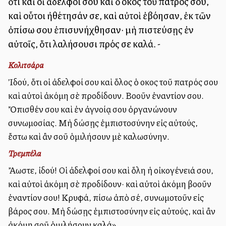
ὅτι καὶ οἱ ἀδελφοί σου καὶ ὁ οἶκος τοῦ πατρός σου,
καὶ οὗτοι ἠθέτησάν σε, καὶ αὐτοὶ ἐβόησαν, ἐκ τῶν
ὀπίσω σου ἐπισυνήχθησαν· μὴ πιστεύσῃς ἐν
αὐτοῖς, ὅτι λαλήσουσι πρός σε καλά. -
Κολιτσάρα
Ἰδού, ὅτι οἱ ἀδελφοί σου καὶ ὅλος ὁ οἶκος τοῦ πατρός σου
καὶ αὐτοὶ ἀκόμη σὲ προδίδουν. Βοοῦν ἐναντίον σου.
Ὄπισθέν σου καὶ ἐν ἀγνοίᾳ σου ὀργανώνουν
συνωμοσίας. Μὴ δώσῃς ἐμπιστοσύνην εἰς αὐτούς,
ἔστω καὶ ἂν σοῦ ὁμιλήσουν μὲ καλωσύνην.
Τρεμπέλα
Ἄλλωστε, ἰδού! Οἱ ἀδελφοί σου καὶ ὅλη ἡ οἰκογένειά σου,
καὶ αὐτοὶ ἀκόμη σὲ προδίδουν· καὶ αὐτοὶ ἀκόμη βοοῦν
ἐναντίον σου! Κρυφά, πίσω ἀπὸ σέ, συνωμοτοῦν εἰς
βάρος σου. Μὴ δώσῃς ἐμπιστοσύνην εἰς αὐτούς, καὶ ἂν
ἀκόμη σοῦ ὁμιλήσουν καλά».