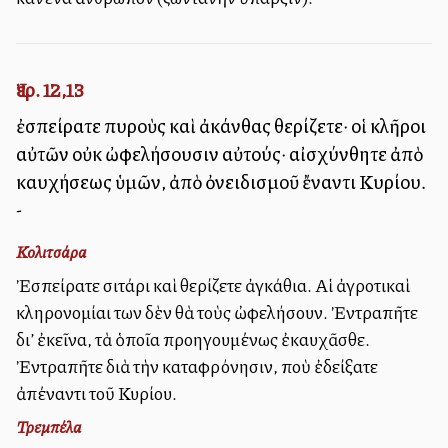
Ἰερ. 12,13
ἐσπείρατε πυροὺς καὶ ἀκάνθας θερίζετε· οἱ κλῆροι
αὐτῶν οὐκ ὠφελήσουσιν αὐτούς· αἰσχύνθητε ἀπὸ
καυχήσεως ὑμῶν, ἀπὸ ὀνειδισμοῦ ἔναντι Κυρίου.
-
Κολιτσάρα
Ἐσπείρατε σιτάρι καὶ θερίζετε ἀγκάθια. Αἱ ἀγροτικαὶ
κληρονομίαι των δὲν θὰ τοὺς ὠφελήσουν. Ἐντραπῆτε
δι’ ἐκεῖνα, τὰ ὁποῖα προηγουμένως ἐκαυχᾶσθε.
Ἐντραπῆτε διὰ τὴν καταφρόνησιν, ποὺ ἐδείξατε
ἀπέναντι τοῦ Κυρίου.
Τρεμπέλα