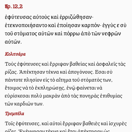
Ἰερ. 12,2
ἐφύτευσας αὐτοὺς καὶ ἐρριζώθησαν·
ἐτεκνοποιήσαντο καὶ ἐποίησαν καρπόν· ἐγγὺς εἶ σὺ
τοῦ στόματος αὐτῶν καὶ πόρρω ἀπὸ τῶν νεφρῶν
αὐτῶν.
Κολιτσάρα
Τοὺς ἐφύτευσες καὶ ἔρριψαν βαθείας καὶ ἀσφαλεῖς τὰς
ρίζας. Ἀπέκτησαν τέκνα καὶ ἀπογόνους. Εἶσαι σὺ
πάντοτε πλησίον εἰς τὸ αἴτημα τοῦ στόματός των,
ἕτοιμος νὰ τὸ ἐκπληρώσῃς, ἐνῷ φαίνεται νὰ
εὑρίσκεσαι πολὺ μακρὰν ἀπὸ τὰς πονηρὰς ἐπιθυμίας
τῶν καρδιῶν των.
Τρεμπέλα
Τοῖς ἐφύτευσες, καὶ αὐτοὶ ἔρριψαν βαθειὲς καὶ ἰσχυρὲς
ρίζες. Ἐγέννησαν τέκνα καὶ ἔτσι ἀπέκτησαν ὡς