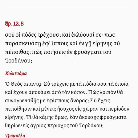
Ἰερ. 12,5
σοῦ οἱ πόδες τρέχουσι καὶ ἐκλύουσί σε· πῶς
παρασκευάσῃ ἐφ’ ἵπποις καὶ ἐν γῇ εἰρήνης σὺ
πέποιθας; πῶς ποιήσεις ἐν φρυάγματι τοῦ
Ἰορδάνου;
Κολιτσάρα
Ὁ Θεὸς ἀπαντᾷ· Σὺ τρέχεις μὲ τὰ πόδια σου, τὰ ὁποῖα
καὶ ἔχουν ἀποκάμει ἀπὸ τὸν κόπον. Πῶς λοιπὸν θὰ
συναγωνισθῇς μὲ ἐφίππους ἄνδρας; Σὺ ἔχεις
πεποίθησιν καὶ μένεις ἥσυχος εἰς χώραν καὶ περίοδον
εἰρήνης. Τί θὰ κάμῃς ὅμως, ἐὰν ἀκούσῃς φρυάγματα
θηρίων εἰς ἀγρίας περιοχὰς τοῦ Ἰορδάνου;
Τρεμπέλα