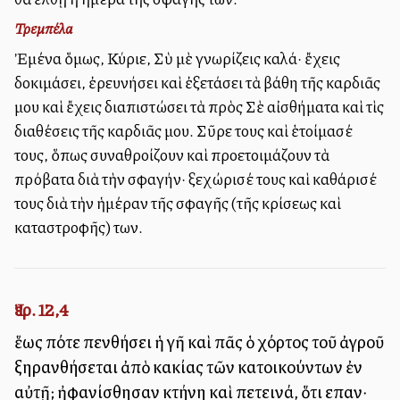
Τρεμπέλα
Ἐμένα ὅμως, Κύριε, Σὺ μὲ γνωρίζεις καλά· ἔχεις
δοκιμάσει, ἐρευνήσει καὶ ἐξετάσει τὰ βάθη τῆς καρδιᾶς
μου καὶ ἔχεις διαπιστώσει τὰ πρὸς Σὲ αἰσθήματα καὶ τὶς
διαθέσεις τῆς καρδιᾶς μου. Σῦρε τους καὶ ἑτοίμασέ
τους, ὅπως συναθροίζουν καὶ προετοιμάζουν τὰ
πρόβατα διὰ τὴν σφαγήν· ξεχώρισέ τους καὶ καθάρισέ
τους διὰ τὴν ἡμέραν τῆς σφαγῆς (τῆς κρίσεως καὶ
καταστροφῆς) των.
Ἰερ. 12,4
ἕως πότε πενθήσει ἡ γῆ καὶ πᾶς ὁ χόρτος τοῦ ἀγροῦ
ξηρανθήσεται ἀπὸ κακίας τῶν κατοικούντων ἐν
αὐτῇ; ἠφανίσθησαν κτήνη καὶ πετεινά, ὅτι εἶπαν·