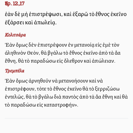
Ἰερ. 12,17
ἐὰν δὲ μὴ ἐπιστρέψωσι, καὶ ἐξαρῶ τὸ ἔθνος ἐκεῖνο
ἐξάρσει καὶ ἀπωλείᾳ.
Κολιτσάρα
Ἐὰν ὅμως δὲν ἐπιστρέψουν ἐν μετανοίᾳ εἰς ἐμὲ τὸν
ἀληθινὸν Θεόν, θὰ βγάλω τὸ ἔθνος ἐκεῖνο ἀπὸ τὰ ἄλλα
ἔθνη, θὰ τὸ παραδώσω εἰς ὄλεθρον καὶ ἀπώλειαν.
Τρεμπέλα
Ἐὰν ὅμως ἀρνηθοῦν νὰ μετανοήσουν καὶ νὰ
ἐπιστρέφουν, τότε τὸ ἔθνος ἐκεῖνο θὰ τὸ ξερριζώσω
ἐντελῶς, θὰ τὸ βγάλω διὰ παντὸς ἀπὸ τὰ ἄλλα ἔθνη καὶ θὰ
τὸ παραδώσω εἰς καταστροφήν».