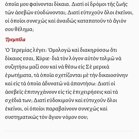
ὁποῖα μου φαίνονται δίκαια. Διατί οἱ δρόμοι τῆς ζωῆς
τῶν ἀσεβῶν εὐοδώνονται; Διατί εὐτυχοῦν ὅλοι ἐκεῖνοι,
οἱ ὁποῖοι συνεχῶς καὶ ἀναιδῶς καταπατοῦν τὸ ἅγιόν
σου θέλημα;
Τρεμπέλα
Ὁ Ἱερεμίας λέγει: Ὁμολογῶ καὶ διακηρύσσω ὅτι
δίκαιος εἶσαι, Κύριε· διὰ τὸν λόγον αὐτὸν τολμῶ νὰ
συζητήσω μαζί σου καὶ νὰ θέσω εἰς Σὲ μερικὰ
ἐρωτήματα, τὰ ὁποῖα σχετίζονται μὲ τὴν δικαιοσύνην
καὶ εἰς τὰ ὁποῖα ἀδυνατῶ νὰ ἀπαντήσω: Διατί οἱ
ἀσεβεῖς ἐπιτυγχάνουν εἰς τὶς ἐπιχειρήσεις καὶ τὰ
σχέδιά των; Διατί εὐδοκιμοῦν καὶ εὐτυχοῦν ὅλοι
ἐκεῖνοι, οἱ ὁποῖοι παραβαίνουν συνεχῶς καὶ
συστηματικῶς τὸν ἅγιον νόμον σου;