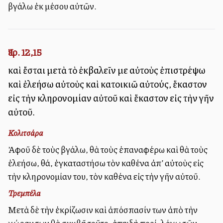
βγάλω ἐκ μέσου αὐτῶν.
Ἰερ. 12,15
καὶ ἔσται μετὰ τὸ ἐκβαλεῖν με αὐτοὺς ἐπιστρέψω
καὶ ἐλεήσω αὐτοὺς καὶ κατοικιῶ αὐτούς, ἕκαστον
εἰς τὴν κληρονομίαν αὐτοῦ καὶ ἕκαστον εἰς τὴν γῆν
αὐτοῦ.
Κολιτσάρα
Ἀφοῦ δὲ τοὺς βγάλω, θὰ τοὺς ἐπαναφέρω καὶ θὰ τοὺς
ἐλεήσω, θά, ἐγκαταστήσω τὸν καθένα ἀπ’ αὐτοὺς εἰς
τὴν κληρονομίαν του, τὸν καθένα εἰς τὴν γῆν αὐτοῦ.
Τρεμπέλα
Μετὰ δὲ τὴν ἐκρίζωσιν καὶ ἀπόσπασίν των ἀπὸ τὴν