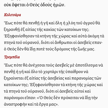
οὐκ ὄψεται ὁ Θεὸς ὁδοὺς ἡμῶν.
Κολιτσάρα
Ἕως πότε θὰ πενθῇ ἡ γῆ καὶ ὅλη ἡ χλόη τοῦ ἀγροῦ θὰ
ξηρανθῇ ἐξ αἰτίας τῆς κακίας τῶν κατοίκων της;
Ἐξηφανίσθησαν τὰ κτήνη τῆς χώρας καὶ αὐτὰ ἀκόμη τὰ
πτηνὰ τοῦ οὐρανοῦ, διότι οἱ ἄνθρωποι οἱ ἀσεβεῖς εἶπαν·
ὁ Θεὸς δὲν θὰ ἴδῃ ποτὲ τοὺς δρόμους τῆς ζωῆς μας.
Τρεμπέλα
Ἕως πότε θὰ ἀνέχεσαι τοὺς ἀσεβεῖς μὲ ἀποτέλεσμα νὰ
πενθῇ ἡ γῆ καὶ ὅλο τὸ χορτάρι τῆς ὑπαίθρου νὰ
ξηραίνεται ἐξ αἰτίας τῆς ἀσεβείας καὶ παρανομίας τῶν
κατοίκων της; Ἐξηφανίσθησαν τὰ κτήνη τῆς χώρας καὶ
τὰ πτηνὰ τοῦ οὐρανοῦ, διότι οἱ ἀσεβεῖς αὐτοὶ καὶ
παράνομοι εἴπαν: «Ὁ Θεὸς δὲν πρόκειται νὰ ἴδῃ τὴν
ἀναστροφὴν καὶ τὰ ἔργα μας».