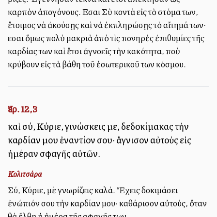
καρπὸν ἀπογόνους. Εἶσαι Σὺ κοντὰ εἰς τὸ στόμα των,
ἕτοιμος νὰ ἀκούσῃς καὶ νὰ ἐκπληρώσῃς τὸ αἴτημά των·
εἶσαι ὅμως πολὺ μακριὰ ἀπὸ τὶς πονηρὲς ἐπιθυμίες τῆς
καρδίας των καὶ ἔτσι ἀγνοεῖς τὴν κακότητα, ποὺ
κρύβουν εἰς τὰ βάθη τοῦ ἐσωτερικοῦ των κόσμου.
Ἰερ. 12,3
καὶ σύ, Κύριε, γινώσκεις με, δεδοκίμακας τὴν
καρδίαν μου ἐναντίον σου· ἅγνισον αὐτοὺς εἰς
ἡμέραν σφαγῆς αὐτῶν.
Κολιτσάρα
Σύ, Κύριε, μὲ γνωρίζεις καλά. Ἔχεις δοκιμάσει
ἐνώπιόν σου τὴν καρδίαν μου· καθάρισον αὐτούς, ὅταν
θὰ ἔλθῃ ἡ ἡμέρα τῆς σφαγῆς των.