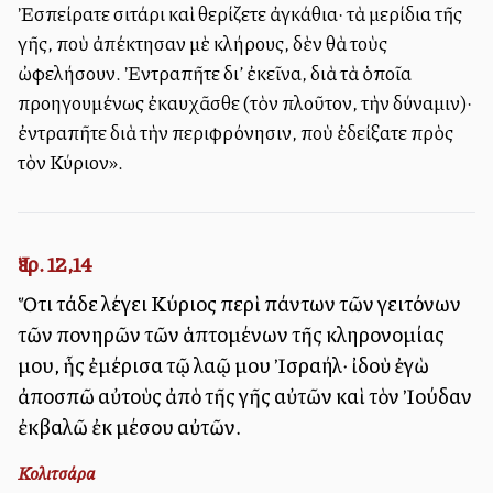
Ἐσπείρατε σιτάρι καὶ θερίζετε ἀγκάθια· τὰ μερίδια τῆς
γῆς, ποὺ ἀπέκτησαν μὲ κλήρους, δὲν θὰ τοὺς
ὠφελήσουν. Ἐντραπῆτε δι’ ἐκεῖνα, διὰ τὰ ὁποῖα
προηγουμένως ἐκαυχᾶσθε (τὸν πλοῦτον, τὴν δύναμιν)·
ἐντραπῆτε διὰ τὴν περιφρόνησιν, ποὺ ἐδείξατε πρὸς
τὸν Κύριον».
Ἰερ. 12,14
Ὅτι τάδε λέγει Κύριος περὶ πάντων τῶν γειτόνων
τῶν πονηρῶν τῶν ἁπτομένων τῆς κληρονομίας
μου, ἧς ἐμέρισα τῷ λαῷ μου Ἰσραήλ· ἰδοὺ ἐγὼ
ἀποσπῶ αὐτοὺς ἀπὸ τῆς γῆς αὐτῶν καὶ τὸν Ἰούδαν
ἐκβαλῶ ἐκ μέσου αὐτῶν.
Κολιτσάρα