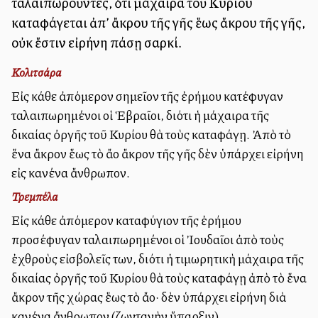
ταλαιπωροῦντες, ὅτι μάχαιρα τοῦ Κυρίου
καταφάγεται ἀπ’ ἄκρου τῆς γῆς ἕως ἄκρου τῆς γῆς,
οὐκ ἔστιν εἰρήνη πάσῃ σαρκί.
Κολιτσάρα
Εἰς κάθε ἀπόμερον σημεῖον τῆς ἐρήμου κατέφυγαν
ταλαιπωρημένοι οἱ Ἑβραῖοι, διότι ἡ μάχαιρα τῆς
δικαίας ὀργῆς τοῦ Κυρίου θὰ τοὺς καταφάγῃ. Ἀπὸ τὸ
ἕνα ἄκρον ἕως τὸ ἄλλο ἄκρον τῆς γῆς δὲν ὑπάρχει εἰρήνη
εἰς κανένα ἄνθρωπον.
Τρεμπέλα
Εἰς κάθε ἀπόμερον καταφύγιον τῆς ἐρήμου
προσέφυγαν ταλαιπωρημένοι οἱ Ἰουδαῖοι ἀπὸ τοὺς
ἐχθροὺς εἰσβολεῖς των, διότι ἡ τιμωρητικὴ μάχαιρα τῆς
δικαίας ὀργῆς τοῦ Κυρίου θὰ τοὺς καταφάγῃ ἀπὸ τὸ ἕνα
ἄκρον τῆς χώρας ἕως τὸ ἄλλο· δὲν ὑπάρχει εἰρήνη διὰ
κανένα ἄνθρωπον (ζωντανὴν ὕπαρξιν).