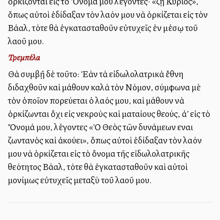
ὁρκίζονται εἰς τὸ Ὄνομά μου λέγοντες· «ζῇ Κύριος»,
ὅπως αὐτοὶ ἐδίδαξαν τὸν λαόν μου νὰ ὁρκίζεται εἰς τὸν
Βάαλ, τότε θὰ ἐγκατασταθοῦν εὐτυχεῖς ἐν μέσῳ τοῦ
λαοῦ μου.
Τρεμπέλα
Θὰ συμβῇ δὲ τοῦτο: Ἐὰν τὰ εἰδωλολατρικὰ ἔθνη
διδαχθοῦν καὶ μάθουν καλὰ τὸν Νόμον, σύμφωνα μὲ
τὸν ὁποῖον πορεύεται ὁ λαός μου, καὶ μάθουν νὰ
ὁρκίζωνται ὄχι εἰς νεκροὺς καὶ ματαίους θεούς, ἀλλ’ εἰς τὸ
Ὄνομά μου, λέγοντες «Ὁ Θεὸς τῶν δυνάμεων εἶναι
ζωντανὸς καὶ ἀκούει», ὅπως αὐτοὶ ἐδίδαξαν τὸν λαόν
μου νὰ ὁρκίζεται εἰς τὸ ὄνομα τῆς εἰδωλολατρικῆς
θεότητος Βάαλ, τότε θὰ ἐγκατασταθοῦν καὶ αὐτοὶ
μονίμως εὐτυχεῖς μεταξὺ τοῦ λαοῦ μου.