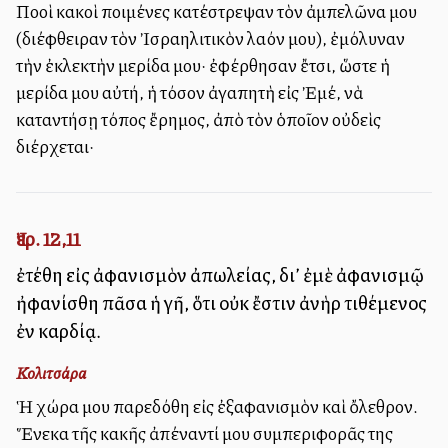
Πολλοὶ κακοὶ ποιμένες κατέστρεψαν τὸν ἀμπελῶνα μου
(διέφθειραν τὸν Ἰσραηλιτικὸν λαόν μου), ἐμόλυναν
τὴν ἐκλεκτὴν μερίδα μου· ἐφέρθησαν ἔτσι, ὥστε ἡ
μερίδα μου αὐτή, ἡ τόσον ἀγαπητὴ εἰς Ἐμέ, νὰ
καταντήσῃ τόπος ἔρημος, ἀπὸ τὸν ὁποῖον οὐδεὶς
διέρχεται·
Ἰερ. 12,11
ἐτέθη εἰς ἀφανισμὸν ἀπωλείας, δι’ ἐμὲ ἀφανισμῷ
ἠφανίσθη πᾶσα ἡ γῆ, ὅτι οὐκ ἔστιν ἀνὴρ τιθέμενος
ἐν καρδίᾳ.
Κολιτσάρα
Ἡ χώρα μου παρεδόθη εἰς ἐξαφανισμὸν καὶ ὄλεθρον.
Ἕνεκα τῆς κακῆς ἀπέναντί μου συμπεριφορᾶς της