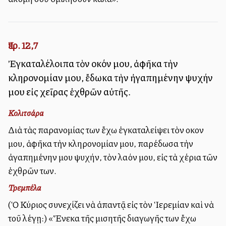
Ἰερ. 12,7
Ἐγκαταλέλοιπα τὸν οἶκόν μου, ἀφῆκα τὴν
κληρονομίαν μου, ἔδωκα τὴν ἠγαπημένην ψυχήν
μου εἰς χεῖρας ἐχθρῶν αὐτῆς.
Κολιτσάρα
Διὰ τὰς παρανομίας των ἔχω ἐγκαταλείψει τὸν οἶκον
μου, ἀφῆκα τὴν κληρονομίαν μου, παρέδωσα τὴν
ἀγαπημένην μου ψυχήν, τὸν λαόν μου, εἰς τὰ χέρια τῶν
ἐχθρῶν των.
Τρεμπέλα
(Ὁ Κύριος συνεχίζει νὰ ἀπαντᾷ εἰς τὸν Ἱερεμίαν καὶ νὰ
τοῦ λέγῃ:) «Ἕνεκα τῆς μισητῆς διαγωγῆς των ἔχω