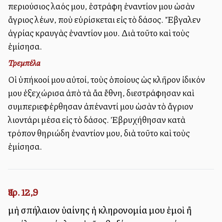
περιούσιος λαός μου, ἐστράφη ἐναντίον μου ὡσὰν
ἄγριος λέων, ποὺ εὑρίσκεται εἰς τὸ δάσος. Ἔβγαλεν
ἀγρίας κραυγὰς ἐναντίον μου. Διὰ τοῦτο καὶ τοὺς
ἐμίσησα.
Τρεμπέλα
Οἱ ὑπήκοοί μου αὐτοί, τοὺς ὁποίους ὡς κλῆρον ἰδικόν
μου ἐξεχώρισα ἀπὸ τὰ ἄλλα ἔθνη, διεστράφησαν καὶ
συμπεριεφέρθησαν ἀπέναντί μου ὡσὰν τὸ ἄγριον
λιοντάρι μέσα εἰς τὸ δάσος. Ἐβρυχήθησαν κατὰ
τρόπον θηριώδη ἐναντίον μου, διὰ τοῦτο καὶ τοὺς
ἐμίσησα.
Ἰερ. 12,9
μὴ σπήλαιον ὑαίνης ἡ κληρονομία μου ἐμοὶ ἢ