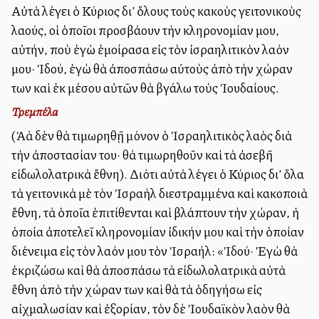
Αὐτὰ λέγει ὁ Κύριος δι’ ὅλους τοὺς κακοὺς γειτονικοὺς
λαούς, οἱ ὁποῖοι προσβάλλουν τὴν κληρονομίαν μου,
αὐτήν, ποὺ ἐγὼ ἐμοίρασα εἰς τὸν ἰσραηλιτικὸν λαόν
μου· Ἰδού, ἐγὼ θὰ ἀποσπάσω αὐτοὺς ἀπὸ τὴν χώραν
των καὶ ἐκ μέσου αὐτῶν θὰ βγάλω τοὺς Ἰουδαίους.
Τρεμπέλα
(Ἀλλὰ δὲν θὰ τιμωρηθῇ μόνον ὁ Ἰσραηλιτικὸς λαὸς διὰ
τὴν ἀποστασίαν του· θὰ τιμωρηθοῦν καὶ τὰ ἀσεβῆ
εἰδωλολατρικὰ ἔθνη). Διότι αὐτὰ λέγει ὁ Κύριος δι’ ὅλα
τὰ γειτονικὰ μὲ τὸν Ἰσραὴλ διεστραμμένα καὶ κακοποιὰ
ἔθνη, τὰ ὁποῖα ἐπιτίθενται καὶ βλάπτουν τὴν χώραν, ἡ
ὁποία ἀποτελεῖ κληρονομίαν ἰδικήν μου καὶ τὴν ὁποίαν
διένειμα εἰς τὸν λαόν μου τὸν Ἰσραήλ: «Ἰδού· Ἐγὼ θὰ
ἐκριζώσω καὶ θὰ ἀποσπάσω τὰ εἰδωλολατρικὰ αὐτὰ
ἔθνη ἀπὸ τὴν χώραν των καὶ θὰ τὰ ὁδηγήσω εἰς
αἰχμαλωσίαν καὶ ἐξορίαν, τὸν δὲ Ἰουδαϊκὸν λαὸν θὰ