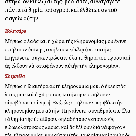
σπήλαιον κύκλῳ αὐτῆς; βαδίσατε, συναγάγετε
πάντα τὰ θηρία τοῦ ἀγροῦ, καὶ ἐλθέτωσαν τοῦ
φαγεῖν αὐτήν.
Κολιτσάρα
Μήπως ὁ λαὸς καὶ ἡ χώρα τῆς κληρονομίας μου ἔγινε
σπήλαιον ὑαίνης, σπήλαιον κύκλῳ ἀπὸ αὐτήν;
Πηγαίνετε, συγκεντρώσατε ὅλα τὰ θηρία τοῦ ἀγροῦ καὶ
ἃς ἔλθουν νὰ καταφάγουν αὐτὴν τὴν κληρονομίαν.
Τρεμπέλα
Μήπως ἡ ἰδιαιτέρα αὐτὴ κληρονομία μου, ὁ ἐκλεκτὸς
λαός μου καὶ ἡ χώρα του, κατήντησε σπήλαιον
αἱμοβόρου ὑαίνης ἢ Ἐγὼ ὡς σπήλαιον περιβάλλω τὴν
κληρονομίαν μου αὐτήν; Πηγαίνετε, συναθροίσατε ὅλα
τὰ θηρία τῆς ὑπαίθρου, δηλαδὴ τοὺς γειτονικοὺς
εἰδωλολατρικοὺς λαούς, καὶ ἂς ἔλθουν διὰ νὰ φάγονν
τὴν κληρονομίαν μου αὐτήν (τὴν Ἰουδαίαν καὶ τὸν λαόν