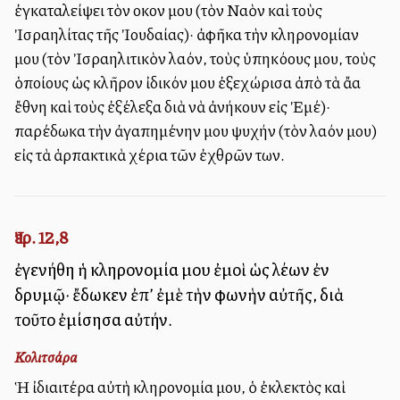
ἐγκαταλείψει τὸν οἶκον μου (τὸν Ναὸν καὶ τοὺς
Ἰσραηλίτας τῆς Ἰουδαίας)· ἀφῆκα τὴν κληρονομίαν
μου (τὸν Ἰσραηλιτικὸν λαόν, τοὺς ὑπηκόους μου, τοὺς
ὁποίους ὡς κλῆρον ἰδικόν μου ἐξεχώρισα ἀπὸ τὰ ἄλλα
ἔθνη καὶ τοὺς ἐξέλεξα διὰ νὰ ἀνήκουν εἰς Ἐμέ)·
παρέδωκα τὴν ἀγαπημένην μου ψυχήν (τὸν λαόν μου)
εἰς τὰ ἁρπακτικὰ χέρια τῶν ἐχθρῶν των.
Ἰερ. 12,8
ἐγενήθη ἡ κληρονομία μου ἐμοὶ ὡς λέων ἐν
δρυμῷ· ἔδωκεν ἐπ’ ἐμὲ τὴν φωνὴν αὐτῆς, διὰ
τοῦτο ἐμίσησα αὐτήν.
Κολιτσάρα
Ἡ ἰδιαιτέρα αὐτὴ κληρονομία μου, ὁ ἐκλεκτὸς καὶ