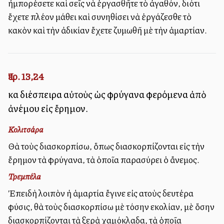
ἠμπορέσετε καὶ σεῖς νὰ ἐργασθῆτε τὸ ἀγαθόν, διότι
ἔχετε πλέον μάθει καὶ συνηθίσει νὰ ἐργάζεσθε τὸ
κακὸν καὶ τὴν ἀδικίαν ἔχετε ζυμωθῆ μὲ τὴν ἁμαρτίαν.
Ἰερ. 13,24
καὶ διέσπειρα αὐτοὺς ὡς φρύγανα φερόμενα ἀπὸ
ἀνέμου εἰς ἔρημον.
Κολιτσάρα
Θὰ τοὺς διασκορπίσω, ὅπως διασκορπίζονται εἰς τὴν
ἔρημον τὰ φρύγανα, τὰ ὁποῖα παρασύρει ὁ ἄνεμος.
Τρεμπέλα
Ἐπειδὴ λοιπὸν ἡ ἁμαρτία ἔγινε εἰς αὐτοὺς δευτέρα
φύσις, θὰ τοὺς διασκορπίσω μὲ τόσην εὐκολίαν, μὲ ὅσην
διασκορπίζονται τὰ ξερὰ χαμόκλαδα, τὰ ὁποῖα