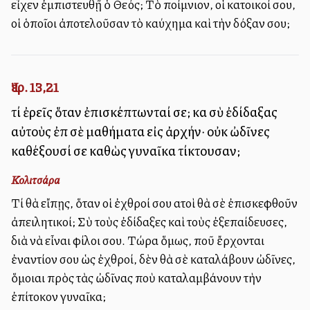
εἶχεν ἐμπιστευθῇ ὁ Θεός; Τὸ ποίμνιον, οἱ κατοικοί σου,
οἱ ὁποῖοι ἀποτελοῦσαν τὸ καύχημα καὶ τὴν δόξαν σου;
Ἰερ. 13,21
τί ἐρεῖς ὅταν ἐπισκέπτωνταί σε; καὶ σὺ ἐδίδαξας
αὐτοὺς ἐπὶ σὲ μαθήματα εἰς ἀρχήν· οὐκ ὠδῖνες
καθέξουσί σε καθὼς γυναῖκα τίκτουσαν;
Κολιτσάρα
Τί θὰ εἴπῃς, ὅταν οἱ ἐχθροί σου αὐτοὶ θὰ σὲ ἐπισκεφθοῦν
ἀπειλητικοί; Σὺ τοὺς ἐδίδαξες καὶ τοὺς ἐξεπαίδευσες,
διὰ νὰ εἶναι φίλοι σου. Τώρα ὅμως, ποῦ ἔρχονται
ἐναντίον σου ὡς ἐχθροί, δὲν θὰ σὲ καταλάβουν ὠδῖνες,
ὅμοιαι πρὸς τὰς ὠδῖνας ποὺ καταλαμβάνουν τὴν
ἐπίτοκον γυναῖκα;