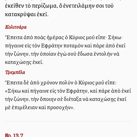
ἐκεῖθεν τὸ περίζωμα, ὃ ἐνετειλάμην σοι τοῦ
κατακρύψαι ἐκεῖ.
Κολιτσάρα
Ἔπειτα ἀπὸ πολλὰς ἡμέρας ὁ Κύριος μοῦ εἶπε· Σήκω·
πήγαινε εἰς τὸν Εὐφράτην ποταμὸν καὶ πάρε ἀπὸ ἐκεῖ
τὴν ζώνην, τὴν ὁποίαν ἐγὼ σοῦ ἔδωσα ἐντολὴν νὰ
καταχώσῃς ἐκεῖ.
Τρεμπέλα
Ἔπειτα δὲ ἀπὸ χρόνον πολὺν ὁ Κύριος μοῦ εἶπε:
«Σήκω καὶ πήγαινε εἰς τὸν Εὐφράτην, καὶ πάρε ἀπὸ ἐκεῖ
τὴν ζώνην, τὴν ὅποιην σὲ διέταξα νὰ καταχώσῃς ἐκεῖ
μὲ ἐπιμέλειαν καὶ προσοχήν».
Ἰερ. 13,7