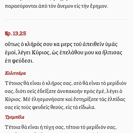
παρασύρονται ἀπὸ τὸν ἄνεμον εἰς τὴν ἔρημον.
Ἰερ. 13,25
οὕτως ὁ κλῆρός σου καὶ μερὶς τοῦ ἀπειθεῖν ὑμᾶς
ἐμοί, λέγει Κύριος, ὡς ἐπελάθου μου καὶ ἤλπισας
ἐπὶ ψεύδεσι.
Κολιτσάρα
Τέτοιος θὰ εἶναι ὁ κλῆρος σας, αὐτὸ θὰ εἶναι τὸ μερίδιόν
σας, διότι σεῖς ἐδείξατε ἀνυπακοὴν πρὸς ἐμέ, λέγει ὁ
Κύριος. Μὲ ἐλησμονήσατε καὶ ἔστηρίξατε τὰς ἐλπίδας
σας εἰς τοὺς ψευδεῖς θεούς, εἰς τὰ εἴδωλα.
Τρεμπέλα
Τέτοια θὰ εἶναι ἡ τύχη σας, τέτοιο τὸ μερίδιόν σας,