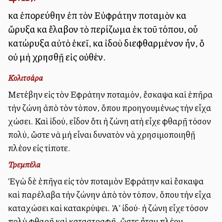
καὶ ἐπορεύθην ἐπὶ τὸν Εὐφράτην ποταμὸν καὶ
ὤρυξα καὶ ἔλαβον τὸ περίζωμα ἐκ τοῦ τόπου, οὗ
κατώρυξα αὐτὸ ἐκεῖ, καὶ ἰδοὺ διεφθαρμένον ἦν, ὅ
οὐ μὴ χρησθῇ εἰς οὐθέν.
Κολιτσάρα
Μετέβην εἰς τὸν Εὐφράτην ποταμόν, ἔσκαψα καὶ ἐπῆρα
τὴν ζώνη ἀπὸ τὸν τόπον, ὅπου προηγουμένως τὴν εἶχα
χώσει. Καὶ ἰδού, εἶδον ὅτι ἡ ζώνη αὐτὴ εἶχε φθαρῇ τόσον
πολύ, ὥστε νὰ μὴ εἶναι δυνατὸν νὰ χρησιμοποιηθῇ
πλέον εἰς τίποτε.
Τρεμπέλα
Ἐγὼ δὲ ἐπῆγα εἰς τὸν ποταμὸν Εὐφράτην καὶ ἔσκαψα
καὶ παρέλαβα τὴν ζώνην ἀπὸ τὸν τόπον, ὅπου τὴν εἶχα
καταχώσει καὶ κατακρύψει. Ἀλλ’ ἰδού· ἡ ζώνη εἶχε τόσον
πολὺ φθαρῇ καὶ καταστραφῆ, ὥστε ἦταν πλέον