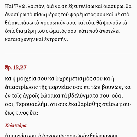
Καὶ Ἐγώ, λοιπόν, διὰ νὰ σὲ ἐξευτελίσω καὶ διασύρω, θὰ
ἀνασύρω τὸ πίσω μέρος τοῦ φορέματός σου καὶ μὲ αὐτὸ
θὰ σκεπάσω τὸ πρόσωπόν σου, καὶ τότε θὰ φανοῦν τὰ
ὀπίσθια μέρη τοῦ σώματός σου, κάτι ποὺ ἀποτελεῖ
καταισχύνην καὶ ἐντροπήν.
Ἰερ. 13,27
καὶ ἡ μοιχεία σου καὶ ὁ χρεμετισμός σου καὶ ἡ
ἀπαλλοτρίωσις τῆς πορνείας σου ἐπὶ τῶν βουνῶν, καὶ
ἐν τοῖς ἀγροῖς ἑώρακα τὰ βδελύγματά σου· οὐαί
σοι, Ἱερουσαλήμ, ὅτι οὐκ ἐκαθαρίσθης ὀπίσω μου·
ἕως τίνος ἔτι;
Κολιτσάρα
ἡ μοιχεία σου, ὁ ὀργασμός σου ὡσὰν θηλυμανοῦς