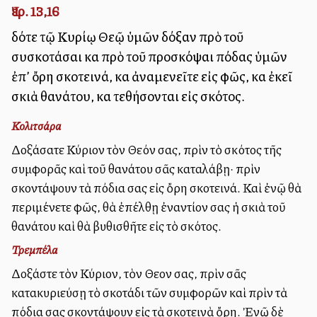
Ἰερ. 13,16
δότε τῷ Κυρίῳ Θεῷ ὑμῶν δόξαν πρὸ τοῦ
συσκοτάσαι καὶ πρὸ τοῦ προσκόψαι πόδας ὑμῶν
ἐπ’ ὄρη σκοτεινά, καὶ ἀναμενεῖτε εἰς φῶς, καὶ ἐκεῖ
σκιὰ θανάτου, καὶ τεθήσονται εἰς σκότος.
Κολιτσάρα
Δοξάσατε Κύριον τὸν Θεόν σας, πρὶν τὸ σκότος τῆς
συμφορᾶς καὶ τοῦ θανάτου σᾶς καταλάβῃ· πρὶν
σκοντάψουν τὰ πόδια σας εἰς ὄρη σκοτεινά. Καὶ ἐνῷ θὰ
περιμένετε φῶς, θὰ ἐπέλθῃ ἐναντίον σας ἡ σκιὰ τοῦ
θανάτου καὶ θὰ βυθισθῆτε εἰς τὸ σκότος.
Τρεμπέλα
Δοξάστε τὸν Κύριον, τὸν Θεον σας, πρὶν σᾶς
κατακυριεύσῃ τὸ σκοτάδι τῶν συμφορῶν καὶ πρὶν τὰ
πόδια σας σκοντάψουν εἰς τὰ σκοτεινὰ ὄρη. Ἐνῷ δὲ