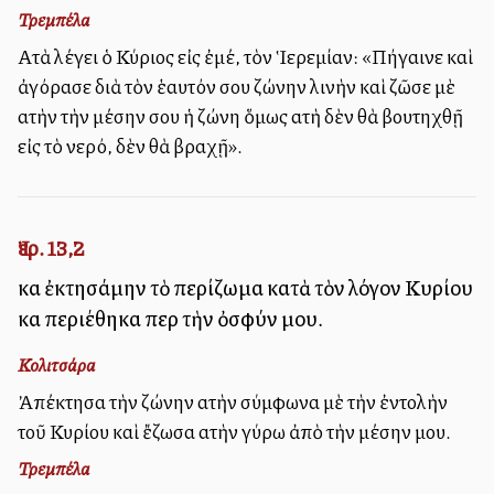
Τρεμπέλα
Αὐτὰ λέγει ὁ Κύριος εἰς ἐμέ, τὸν Ἱερεμίαν: «Πήγαινε καὶ
ἀγόρασε διὰ τὸν ἑαυτόν σου ζώνην λινὴν καὶ ζῶσε μὲ
αὐτὴν τὴν μέσην σου ἡ ζώνη ὅμως αὐτὴ δὲν θὰ βουτηχθῇ
εἰς τὸ νερό, δὲν θὰ βραχῇ».
Ἰερ. 13,2
καὶ ἐκτησάμην τὸ περίζωμα κατὰ τὸν λόγον Κυρίου
καὶ περιέθηκα περὶ τὴν ὀσφύν μου.
Κολιτσάρα
Ἀπέκτησα τὴν ζώνην αὐτὴν σύμφωνα μὲ τὴν ἐντολὴν
τοῦ Κυρίου καὶ ἔζωσα αὐτὴν γύρω ἀπὸ τὴν μέσην μου.
Τρεμπέλα