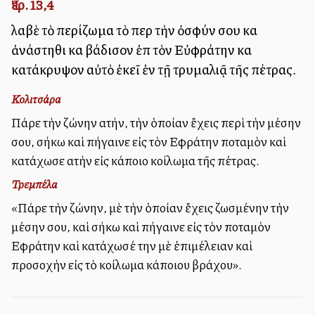
Ἰερ. 13,4
λαβὲ τὸ περίζωμα τὸ περὶ τὴν ὀσφύν σου καὶ
ἀνάστηθι καὶ βάδισον ἐπὶ τὸν Εὐφράτην καὶ
κατάκρυψον αὐτὸ ἐκεῖ ἐν τῇ τρυμαλιᾷ τῆς πέτρας.
Κολιτσάρα
Πάρε τὴν ζώνην αὐτήν, τὴν ὁποίαν ἔχεις περὶ τὴν μέσην
σου, σήκω καὶ πήγαινε εἰς τὸν Εὐφράτην ποταμὸν καὶ
κατάχωσε αὐτὴν εἰς κάποιο κοίλωμα τῆς πέτρας.
Τρεμπέλα
«Πάρε τὴν ζώνην, μὲ τὴν ὁποίαν ἔχεις ζωσμένην τὴν
μέσην σου, καὶ σήκω καὶ πήγαινε εἰς τὸν ποταμὸν
Εὐφράτην καὶ κατάχωσέ την μὲ ἐπιμέλειαν καὶ
προσοχὴν εἰς τὸ κοίλωμα κάποιου βράχου».