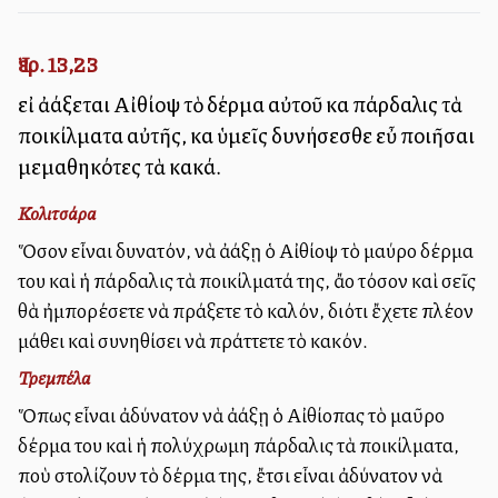
Ἰερ. 13,23
εἰ ἀλλάξεται Αἰθίοψ τὸ δέρμα αὐτοῦ καὶ πάρδαλις τὰ
ποικίλματα αὐτῆς, καὶ ὑμεῖς δυνήσεσθε εὖ ποιῆσαι
μεμαθηκότες τὰ κακά.
Κολιτσάρα
Ὅσον εἶναι δυνατόν, νὰ ἀλλάξῃ ὁ Αἰθίοψ τὸ μαύρο δέρμα
του καὶ ἡ πάρδαλις τὰ ποικίλματά της, ἄλλο τόσον καὶ σεῖς
θὰ ἠμπορέσετε νὰ πράξετε τὸ καλόν, διότι ἔχετε πλέον
μάθει καὶ συνηθίσει νὰ πράττετε τὸ κακόν.
Τρεμπέλα
Ὅπως εἶναι ἀδύνατον νὰ ἀλλάξῃ ὁ Αἰθίοπας τὸ μαῦρο
δέρμα του καὶ ἡ πολύχρωμη πάρδαλις τὰ ποικίλματα,
ποὺ στολίζουν τὸ δέρμα της, ἔτσι εἶναι ἀδύνατον νὰ