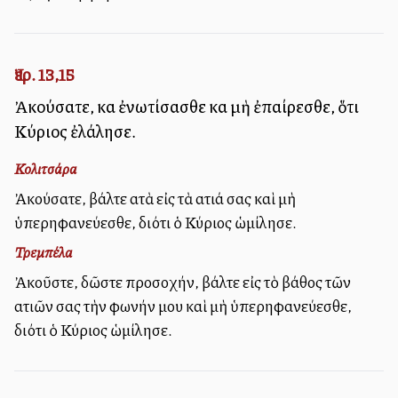
Ἰερ. 13,15
Ἀκούσατε, καὶ ἐνωτίσασθε καὶ μὴ ἐπαίρεσθε, ὅτι
Κύριος ἐλάλησε.
Κολιτσάρα
Ἀκούσατε, βάλτε αὐτὰ εἰς τὰ αὐτιά σας καὶ μὴ
ὑπερηφανεύεσθε, διότι ὁ Κύριος ὡμίλησε.
Τρεμπέλα
Ἀκοῦστε, δῶστε προσοχήν, βάλτε εἰς τὸ βάθος τῶν
αὐτιῶν σας τὴν φωνήν μου καὶ μὴ ὑπερηφανεύεσθε,
διότι ὁ Κύριος ὡμίλησε.