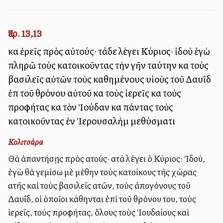
Ἰερ. 13,13
καὶ ἐρεῖς πρὸς αὐτούς· τάδε λέγει Κύριος· ἰδοὺ ἐγὼ
πληρῶ τοὺς κατοικοῦντας τὴν γῆν ταύτην καὶ τοὺς
βασιλεῖς αὐτῶν τοὺς καθημένους υἱοὺς τοῦ Δαυῒδ
ἐπὶ τοῦ θρόνου αὐτοῦ καὶ τοὺς ἱερεῖς καὶ τοὺς
προφήτας καὶ τὸν Ἰούδαν καὶ πάντας τοὺς
κατοικοῦντας ἐν Ἱερουσαλὴμ μεθύσματι
Κολιτσάρα
Θὰ ἀπαντήσῃς πρὸς αὐτούς· αὐτὰ λέγει ὁ Κύριος: Ἰδού,
ἐγὼ θὰ γεμίσω μὲ μέθην τοὺς κατοίκους τῆς χώρας
αὐτῆς καὶ τοὺς βασιλεῖς αὐτῶν, τοὺς ἀπογόνους τοῦ
Δαυΐδ, οἱ ὁποῖοι κάθηνται ἐπὶ τοῦ θρόνου του, τοὺς
ἱερεῖς, τοὺς προφήτας, ὅλους τοὺς Ἰουδαίους καὶ