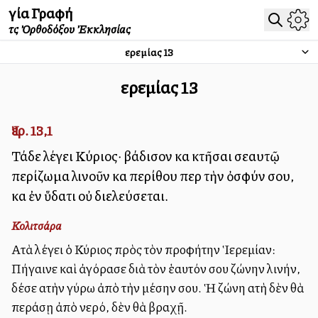
Ἁγία Γραφή
τῆς Ὀρθοδόξου Ἐκκλησίας
Ἰερεμίας
13
Ἰερεμίας
13
Ἰερ. 13,1
Τάδε λέγει Κύριος· βάδισον καὶ κτῆσαι σεαυτῷ
περίζωμα λινοῦν καὶ περίθου περὶ τὴν ὀσφύν σου,
καὶ ἐν ὕδατι οὐ διελεύσεται.
Κολιτσάρα
Αὐτὰ λέγει ὁ Κύριος πρὸς τὸν προφήτην Ἱερεμίαν:
Πήγαινε καὶ ἀγόρασε διὰ τὸν ἑαυτόν σου ζώνην λινήν,
δέσε αὐτὴν γύρω ἀπὸ τὴν μέσην σου. Ἡ ζώνη αὐτὴ δὲν θὰ
περάσῃ ἀπὸ νερό, δὲν θὰ βραχῇ.