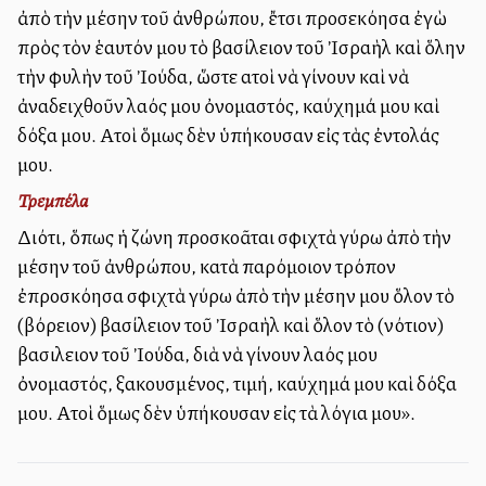
ἀπὸ τὴν μέσην τοῦ ἀνθρώπου, ἔτσι προσεκόλλησα ἐγὼ
πρὸς τὸν ἑαυτόν μου τὸ βασίλειον τοῦ Ἰσραὴλ καὶ ὅλην
τὴν φυλὴν τοῦ Ἰούδα, ὥστε αὐτοὶ νὰ γίνουν καὶ νὰ
ἀναδειχθοῦν λαός μου ὀνομαστός, καύχημά μου καὶ
δόξα μου. Αὐτοὶ ὅμως δὲν ὑπήκουσαν εἰς τὰς ἐντολάς
μου.
Τρεμπέλα
Διότι, ὅπως ἡ ζώνη προσκολλᾶται σφιχτὰ γύρω ἀπὸ τὴν
μέσην τοῦ ἀνθρώπου, κατὰ παρόμοιον τρόπον
ἐπροσκόλλησα σφιχτὰ γύρω ἀπὸ τὴν μέσην μου ὅλον τὸ
(βόρειον) βασίλειον τοῦ Ἰσραὴλ καὶ ὅλον τὸ (νότιον)
βασιλειον τοῦ Ἰούδα, διὰ νὰ γίνουν λαός μου
ὀνομαστός, ξακουσμένος, τιμή, καύχημά μου καὶ δόξα
μου. Αὐτοὶ ὅμως δὲν ὑπήκουσαν εἰς τὰ λόγια μου».