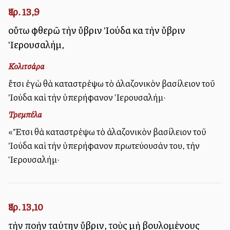
Ἰερ. 13,9
οὕτω φθερῶ τὴν ὕβριν Ἰούδα καὶ τὴν ὕβριν
Ἱερουσαλήμ,
Κολιτσάρα
ἔτσι ἐγὼ θὰ καταστρέψω τὸ ἀλαζονικὸν βασίλειον τοῦ
Ἰούδα καὶ τὴν ὑπερήφανον Ἱερουσαλήμ·
Τρεμπέλα
«Ἔτσι θὰ καταστρέψω τὸ ἀλαζονικὸν βασίλειον τοῦ
Ἰούδα καὶ τὴν ὑπερήφανον πρωτεύουσάν του, τὴν
Ἱερουσαλήμ·
Ἰερ. 13,10
τὴν πολλὴν ταύτην ὕβριν, τοὺς μὴ βουλομένους