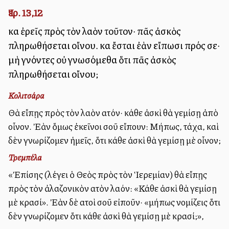
Ἰερ. 13,12
καὶ ἐρεῖς πρὸς τὸν λαὸν τοῦτον· πᾶς ἀσκὸς
πληρωθήσεται οἴνου. καὶ ἔσται ἐὰν εἴπωσι πρός σε·
μὴ γνόντες οὐ γνωσόμεθα ὅτι πᾶς ἀσκὸς
πληρωθήσεται οἴνου;
Κολιτσάρα
Θὰ εἴπῃς πρὸς τὸν λαὸν αὐτόν· κάθε ἀσκὶ θὰ γεμίσῃ ἀπὸ
οἶνον. Ἐὰν ὅμως ἐκεῖνοι σοῦ εἴπουν: Μήπως, τάχα, καὶ
δὲν γνωρίζομεν ἡμεῖς, ὅτι κάθε ἀσκὶ θὰ γεμίσῃ μὲ οἶνον;
Τρεμπέλα
«Ἐπίσης (λέγει ὁ Θεὸς πρὸς τὸν Ἱερεμίαν) θὰ εἴπῃς
πρὸς τὸν ἀλαζονικὸν αὐτὸν λαόν: «Κάθε ἀσκὶ θὰ γεμίσῃ
μὲ κρασί». Ἐὰν δὲ αὐτοὶ σοῦ εἰποῦν· «μήπως νομίζεις ὅτι
δὲν γνωρίζομεν ὅτι κάθε ἀσκὶ θὰ γεμίσῃ μὲ κρασί;»,