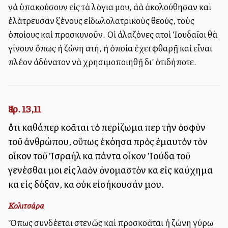
νὰ ὑπακούσουν εἰς τὰ λόγια μου, ἀλλὰ ἀκολούθησαν καὶ
ἐλάτρευσαν ξένους εἰδωλολατρικοὺς θεούς, τοὺς
ὁποίους καὶ προσκυνοῦν. Οἱ ἀλαζόνες αὐτοὶ Ἰουδαῖοι θὰ
γίνουν ὅπως ἡ ζώνη αὐτή, ἡ ὁποία ἔχει φθαρῇ καὶ εἶναι
πλέον ἀδύνατον νὰ χρησιμοποιηθῇ δι’ ὀτιδήποτε.
Ἰερ. 13,11
ὅτι καθάπερ κολλᾶται τὸ περίζωμα περὶ τὴν ὀσφὺν
τοῦ ἀνθρώπου, οὕτως ἐκόλλησα πρὸς ἐμαυτὸν τὸν
οἶκον τοῦ Ἰσραὴλ καὶ πάντα οἶκον Ἰούδα τοῦ
γενέσθαι μοι εἰς λαὸν ὀνομαστὸν καὶ εἰς καύχημα
καὶ εἰς δόξαν, καὶ οὐκ εἰσήκουσάν μου.
Κολιτσάρα
Ὅπως συνδέεται στενῶς καὶ προσκολλᾶται ἡ ζώνη γύρω