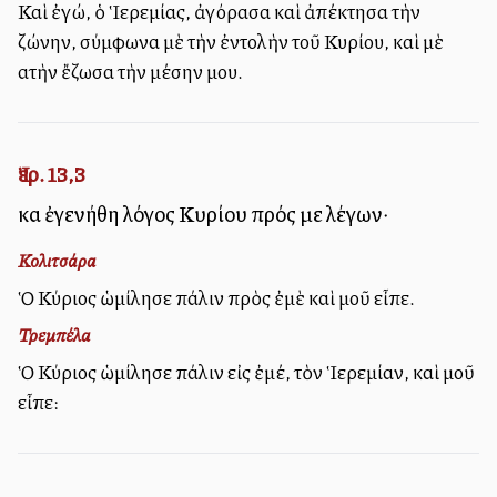
Καὶ ἐγώ, ὁ Ἱερεμίας, ἀγόρασα καὶ ἀπέκτησα τὴν
ζώνην, σύμφωνα μὲ τὴν ἐντολὴν τοῦ Κυρίου, καὶ μὲ
αὐτὴν ἔζωσα τὴν μέσην μου.
Ἰερ. 13,3
καὶ ἐγενήθη λόγος Κυρίου πρός με λέγων·
Κολιτσάρα
Ὁ Κύριος ὡμίλησε πάλιν πρὸς ἐμὲ καὶ μοῦ εἶπε.
Τρεμπέλα
Ὁ Κύριος ὡμίλησε πάλιν εἰς ἐμέ, τὸν Ἱερεμίαν, καὶ μοῦ
εἶπε: