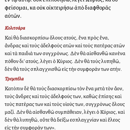
φείσομαι, καὶ οὐκ οἰκτειρήσω ἀπὸ διαφθορᾶς
αὐτῶν.
Κολιτσάρα
Καὶ θὰ διασκορπίσω ὅλους αὐτούς, ἕνα πρὸς ἕνα,
ἄνδρας καὶ τοὺς ἀδελφοὺς αὐτῶν καὶ τοὺς πατέρας αὐτῶν
καὶ τὰ παιδιά των συγχρόνως. Δὲν θὰ αἰσθανθῶ κανένα
πόθον δι’ αὐτούς, λέγει ὁ Κύριος. Δὲν θὰ τοὺς λυπηθῶ,
δὲν θὰ τοὺς σπλαγχνισθῶ εἰς τὴν συμφοράν των αὐτήν.
Τρεμπέλα
Κατόπιν δὲ θὰ τοὺς διασκορπίσω τὸν ἕνα μετὰ τὸν ἄλλον,
τοὺς ἄνδρες καὶ τοὺς ἀδελφούς των, καθὼς ἐπίσης καὶ
τοὺς πατέρας των καὶ τοὺς υἱούς των, συγχρόνως ὅλους
μαζί. Δὲν θὰ αἰσθανθῶ συμπάθειαν, λέγει ὁ Κύριος, καὶ
δὲν θὰ λυπηθῶ, οὔτε θὰ δείξω εὐσπλαγχνίαν καὶ ἔλεος
εἰς τὴν συμφοράν των».