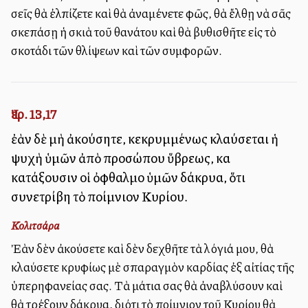
σεῖς θὰ ἐλπίζετε καὶ θὰ ἀναμένετε φῶς, θὰ ἔλθῃ νὰ σᾶς
σκεπάσῃ ἡ σκιὰ τοῦ θανάτου καὶ θὰ βυθισθῆτε εἰς τὸ
σκοτάδι τῶν θλίψεων καὶ τῶν συμφορῶν.
Ἰερ. 13,17
ἐὰν δὲ μὴ ἀκούσητε, κεκρυμμένως κλαύσεται ἡ
ψυχὴ ὑμῶν ἀπὸ προσώπου ὕβρεως, καὶ
κατάξουσιν οἱ ὀφθαλμοὶ ὑμῶν δάκρυα, ὅτι
συνετρίβη τὸ ποίμνιον Κυρίου.
Κολιτσάρα
Ἐὰν δὲν ἀκούσετε καὶ δὲν δεχθῆτε τὰ λόγιά μου, θὰ
κλαύσετε κρυφίως μὲ σπαραγμὸν καρδίας ἐξ αἰτίας τῆς
ὑπερηφανείας σας. Τὰ μάτια σας θὰ ἀναβλύσουν καὶ
θὰ τρέξουν δάκρυα, διότι τὸ ποίμνιον τοῦ Κυρίου θὰ