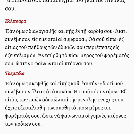
σου.
Κολιτσάρα
Ἐὰν ὅμως διαλογισθῇς καὶ πῇς ἐν τῇ καρδίᾳ σου· Διατί
συνέβησαν εἰς ἐμε αὐταὶ αἱ συμφοραί; Θὰ σοῦ εἴπω· ἐξ
αἰτίας τοῦ πλήθους τῶν ἀδικιῶν σου περιέπεσες εἰς
ἐξευτελισμόν. Ἀνεσύρθη τὸ πίσω μέρος τοῦ φορέματός
σου, ὥστε νὰ φαίνωνται αἱ πτέρναι σου.
Τρεμπέλα
Ἐὰν ὅμως σκεφθῇς καὶ εἰπῇς καθ’ ἑαυτήν· «διατί μοῦ
συνέβησαν ὅλα αὐτὰ τὰ κακά;», Θὰ σοῦ «ἀπαντήσω: Ἐξ
αἰτίας τῶν πολλῶν ἀδικιῶν καὶ τῆς μεγάλης ἐνοχῆς σου
ἔχεις ἐξευτελισθῆ· ἀνεσύρθη τὸ πίσω μέρος τοῦ
φορέματός σου, ὥστε νὰ φαίνωνται οἱ γυμνὲς πτέρνες
τῶν ποδιῶν σου.