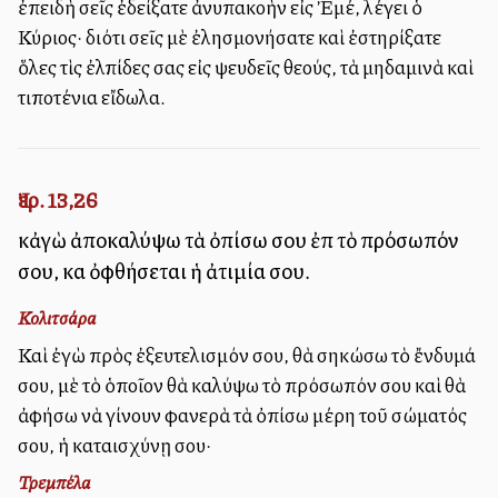
ἐπειδὴ σεῖς ἐδείξατε ἀνυπακοὴν εἰς Ἐμέ, λέγει ὁ
Κύριος· διότι σεῖς μὲ ἐλησμονήσατε καὶ ἐστηρίξατε
ὅλες τὶς ἐλπίδες σας εἰς ψευδεῖς θεούς, τὰ μηδαμινὰ καὶ
τιποτένια εἴδωλα.
Ἰερ. 13,26
κἀγὼ ἀποκαλύψω τὰ ὀπίσω σου ἐπὶ τὸ πρόσωπόν
σου, καὶ ὀφθήσεται ἡ ἀτιμία σου.
Κολιτσάρα
Καὶ ἐγὼ πρὸς ἐξευτελισμόν σου, θὰ σηκώσω τὸ ἔνδυμά
σου, μὲ τὸ ὁποῖον θὰ καλύψω τὸ πρόσωπόν σου καὶ θὰ
ἀφήσω νὰ γίνουν φανερὰ τὰ ὀπίσω μέρη τοῦ σώματός
σου, ἡ καταισχύνῃ σου·
Τρεμπέλα