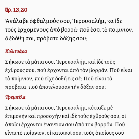
Ἰερ. 13,20
Ἀνάλαβε ὀφθαλμούς σου, Ἱερουσαλήμ, καὶ ἴδε
τοὺς ἐρχομένους ἀπὸ βορρᾶ· ποῦ ἐστι τὸ ποίμνιον,
ὃ ἐδόθη σοι, πρόβατα δόξης σου;
Κολιτσάρα
Σήκωσε τὰ μάτια σου, Ἱερουσαλήμ, καὶ ἰδὲ τοὺς
ἐχθρούς σου, ποὺ ἔρχονται ἀπὸ τὸν βορρᾶν. Ποῦ εἶναι
τὸ ποίμνιον, ποὺ εἶχε δοθῆ εἰς σέ; Ποῦ εἶναι τὰ
πρόβατα, ποὺ ἀποτελοῦσαν τὴν δόξαν σου;
Τρεμπέλα
Σήκωσε τὰ μάτια σου, Ἱερουσαλήμ, κύτταξε μὲ
ἐπιμονὴν καὶ προσοχὴν καὶ ἰδὲ τοὺς ἐχθρούς σου, οἱ
ὁποῖοι ἔρχονται ἐναντίον σου ἀπὸ τὸν βορρᾶν. Ποὺ
εἶναι τὸ ποίμνιον, οἱ κατοικοί σου, τοὺς ὁποίους σοῦ