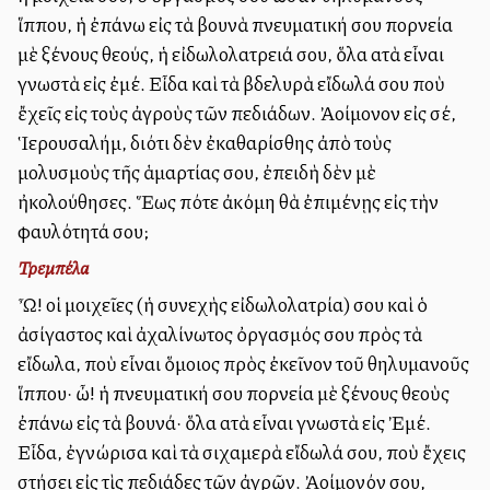
ἵππου, ἡ ἐπάνω εἰς τὰ βουνὰ πνευματική σου πορνεία
μὲ ξένους θεούς, ἡ εἰδωλολατρειά σου, ὅλα αὐτὰ εἶναι
γνωστὰ εἰς ἐμέ. Εἶδα καὶ τὰ βδελυρὰ εἴδωλά σου ποὺ
ἔχεῖς εἰς τοὺς ἀγροὺς τῶν πεδιάδων. Ἀλλοίμονον εἰς σέ,
Ἱερουσαλήμ, διότι δὲν ἐκαθαρίσθης ἀπὸ τοὺς
μολυσμοὺς τῆς ἁμαρτίας σου, ἐπειδὴ δὲν μὲ
ἠκολούθησες. Ἕως πότε ἀκόμη θὰ ἐπιμένῃς εἰς τὴν
φαυλότητά σου;
Τρεμπέλα
Ὦ! οἱ μοιχεῖες (ἡ συνεχὴς εἰδωλολατρία) σου καὶ ὁ
ἀσίγαστος καὶ ἀχαλίνωτος ὀργασμός σου πρὸς τὰ
εἴδωλα, ποὺ εἶναι ὅμοιος πρὸς ἐκεῖνον τοῦ θηλυμανοῦς
ἵππου· ὦ! ἡ πνευματική σου πορνεία μὲ ξένους θεοὺς
ἐπάνω εἰς τὰ βουνά· ὅλα αὐτὰ εἶναι γνωστὰ εἰς Ἐμέ.
Εἶδα, ἐγνώρισα καὶ τὰ σιχαμερὰ εἴδωλά σου, ποὺ ἔχεις
στήσει εἰς τὶς πεδιάδες τῶν ἀγρῶν. Ἀλλοίμονόν σου,