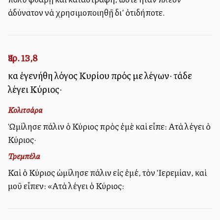
ἀδύνατον νὰ χρησιμοποιηθῇ δι’ ὀτιδήποτε.
Ἰερ. 13,8
καὶ ἐγενήθη λόγος Κυρίου πρός με λέγων· τάδε
λέγει Κύριος·
Κολιτσάρα
Ὡμίλησε πάλιν ὁ Κύριος πρὸς ἐμὲ καὶ εἶπε: Αὐτὰ λέγει ὁ
Κύριος·
Τρεμπέλα
Καὶ ὁ Κύριος ὡμίλησε πάλιν εἰς ἐμέ, τὸν Ἱερεμίαν, καὶ
μοῦ εἶπεν: «Αὐτὰ λέγει ὁ Κύριος: