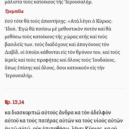
μάλιστα τοὺς κατοίκους τῆς Ἱερουσαλήμ.
Τρεμπέλα
ἐσὺ τότε θὰ τοὺς ἀπαντήσῃς: «Αὐτὰ λέγει ὁ Κύριος:
Ἰδού, Ἐγὼ θὰ ποτίσω μὲ μεθυστικὸν ποτὸν καὶ θὰ
μεθύσω τοὺς κατοίκους τῆς χώρας αὐτῆς καὶ τοὺς
βασιλεῖς των, τοὺς διαδόχους καὶ ἀπογόνους τὸν
Δαβίδ, οἱ ὁποῖοι κάθονται εἰς τὸν θρόνον του, καὶ τοὺς
ἱερεῖς καὶ τοὺς προφήτας καὶ ὅλους τοὺς Ἰουδαίους,
ὅπως ἐπίσης καὶ ὅλους, ὅσοι κατοικοῦν εἰς τὴν
Ἱερουσαλήμ.
Ἰερ. 13,14
καὶ διασκορπιῶ αὐτοὺς ἄνδρα καὶ τὸν ἀδελφὸν
αὐτοῦ καὶ τοὺς πατέρας αὐτῶν καὶ τοὺς υἱοὺς αὐτῶν
ἐν τῷ αὐτῷ. οὐκ ἐπιποθήσω, λέγει Κύριος, καὶ οὐ