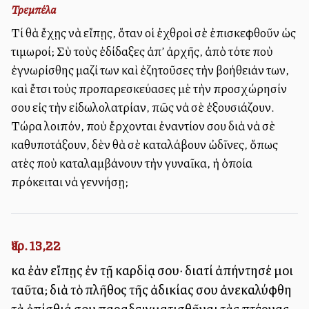
Τρεμπέλα
Τί θὰ ἔχῃς νὰ εἴπῃς, ὅταν οἱ ἐχθροὶ σὲ ἐπισκεφθοῦν ὡς
τιμωροί; Σὺ τοὺς ἐδίδαξες ἀπ’ ἀρχῆς, ἀπὸ τότε ποὺ
ἐγνωρίσθης μαζί των καὶ ἐζητοῦσες τὴν βοήθειάν των,
καὶ ἔτσι τοὺς προπαρεσκεύασες μὲ τὴν προσχώρησίν
σου εἰς τὴν εἰδωλολατρίαν, πῶς νὰ σὲ ἐξουσιάζουν.
Τώρα λοιπόν, ποὺ ἔρχονται ἐναντίον σου διὰ νὰ σὲ
καθυποτάξουν, δὲν θὰ σὲ καταλάβουν ὠδῖνες, ὅπως
αὐτὲς ποὺ καταλαμβάνουν τὴν γυναῖκα, ἡ ὁποία
πρόκειται νὰ γεννήσῃ;
Ἰερ. 13,22
καὶ ἐὰν εἴπῃς ἐν τῇ καρδίᾳ σου· διατί ἀπήντησέ μοι
ταῦτα; διὰ τὸ πλῆθος τῆς ἀδικίας σου ἀνεκαλύφθη
τὰ ὀπίσθιά σου παραδειγματισθῆναι τὰς πτέρνας