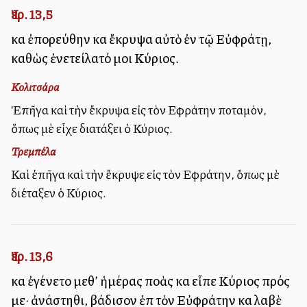
Ἰερ. 13,5
καὶ ἐπορεύθην καὶ ἔκρυψα αὐτὸ ἐν τῷ Εὐφράτῃ,
καθὼς ἐνετείλατό μοι Κύριος.
Κολιτσάρα
Ἐπῆγα καὶ τὴν ἔκρυψα εἰς τὸν Εὐφράτην ποταμόν,
ὅπως μὲ εἶχε διατάξει ὁ Κύριος.
Τρεμπέλα
Καὶ ἐπῆγα καὶ τὴν ἔκρυψε εἰς τὸν Εὐφράτην, ὅπως μὲ
διέταξεν ὁ Κύριος.
Ἰερ. 13,6
καὶ ἐγένετο μεθ’ ἡμέρας πολλὰς καὶ εἶπε Κύριος πρός
με· ἀνάστηθι, βάδισον ἐπὶ τὸν Εὐφράτην καὶ λαβὲ