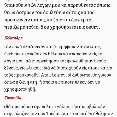
ὑπακούειν τῶν λόγων μου καὶ πορευθέντας ὀπίσω
θεῶν ἀλλοτρίων τοῦ δουλεύειν αὐτοῖς καὶ τοῦ
προσκυνεῖν αὐτοῖς, καὶ ἔσονται ὥσπερ τὸ
περίζωμα τοῦτο, ὃ οὐ χρησθήσεται εἰς οὐθέν.
Κολιτσάρα
τὸν πολὺ ἀλαζονικὸν καὶ ὑπερήφανον αὐτὸν λαόν,
ἐκείνους οἱ ὁποῖοι δὲν θέλουν νὰ ὑπακούουν εἰς τὰ
λόγια μου, ἀλλὰ ἐπορεύθησαν καὶ ἡκολούθησαν θεοὺς
ξένους, εἰδωλικούς, διὰ νὰ ὑποταχθοῦν εἰς αὐτοὺς καὶ νὰ
τοὺς προσκυνοῦν. Αὐτοί, λοιπόν, οἱ ἄνθρωποι θὰ γίνουν,
ὅπως ἡ ζώνη αὐτή, ἡ ὁποία εἰς τίποτε πλέον δὲν θὰ
χρησιμοποιηθῇ.
Τρεμπέλα
(θὰ τιμωρήσω) τὴν πολὺ μεγάλην, τὴν ὑπερβολικὴν
αὐτὴν ἀλαζονείαν τῶν Ἰουδαίων, οἱ ὁποῖοι δὲν ἠθέλησαν