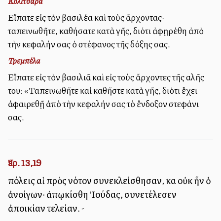
Κολιτσάρα
Εἴπατε εἰς τὸν βασιλέα καὶ τοὺς ἄρχοντας·
ταπεινωθῆτε, καθήσατε κατὰ γῆς, διότι ἀφῃρέθη ἀπὸ
τὴν κεφαλήν σας ὁ στέφανος τῆς δόξης σας.
Τρεμπέλα
Εἴπατε εἰς τὸν βασιλιᾶ καὶ εἰς τοὺς ἄρχοντες τῆς αὐλῆς
του: «Ταπεινωθῆτε καὶ καθῆστε κατὰ γῆς, διότι ἔχει
ἀφαιρεθῇ ἀπὸ τὴν κεφαλήν σας τὸ ἔνδοξον στεφάνι
σας.
Ἰερ. 13,19
πόλεις αἱ πρὸς νότον συνεκλείσθησαν, καὶ οὐκ ἦν ὁ
ἀνοίγων· ἀπῳκίσθη Ἰούδας, συνετέλεσεν
ἀποικίαν τελείαν. -