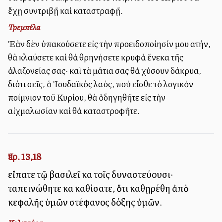
ἔχῃ συντριβῇ καὶ καταστραφῇ.
Τρεμπέλα
Ἐὰν δὲν ὑπακούσετε εἰς τὴν προειδοποίησίν μου αὐτήν,
θὰ κλαύσετε καὶ θὰ θρηνήσετε κρυφὰ ἕνεκα τῆς
ἀλαζονείας σας· καὶ τὰ μάτια σας θὰ χύσουν δάκρυα,
διότι σεῖς, ὁ Ἰουδαϊκὸς λαός, ποὺ εἶσθε τὸ λογικὸν
ποίμνιον τοῦ Κυρίου, θὰ ὁδηγηθῆτε εἰς τὴν
αἰχμαλωσίαν καὶ θὰ καταστροφῆτε.
Ἰερ. 13,18
εἴπατε τῷ βασιλεῖ καὶ τοῖς δυναστεύουσι·
ταπεινώθητε καὶ καθίσατε, ὅτι καθῃρέθη ἀπὸ
κεφαλῆς ὑμῶν στέφανος δόξης ὑμῶν.