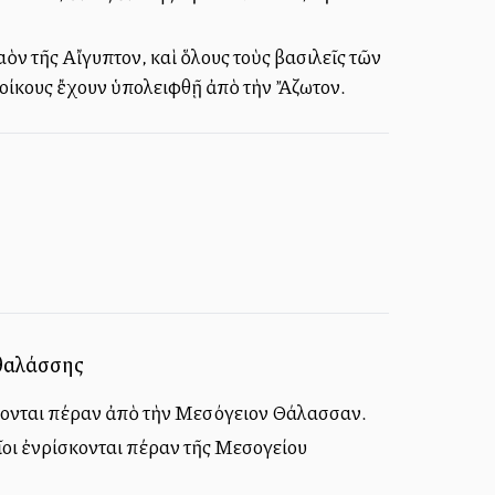
λαὸν τῆς Αἴγυπτον, καὶ ὅλους τοὺς βασιλεῖς τῶν
τοίκους ἔχουν ὑπολειφθῇ ἀπὸ τὴν Ἄζωτον.
 θαλάσσης
ρίσκονται πέραν ἀπὸ τὴν Μεσόγειον Θάλασσαν.
ποῖοι ἐνρίσκονται πέραν τῆς Μεσογείου