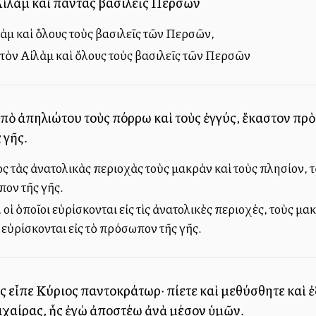
Αἰλὰμ καὶ πάντας βασιλεῖς Περσῶν
λὰμ καὶ ὅλους τοὺς βασιλεῖς τῶν Περσῶν,
ς τὸν Αἰλὰμ καὶ ὅλους τοὺς βασιλεῖς τῶν Περσῶν
ἀπὸ ἀπηλιώτου τοὺς πόρρω καὶ τοὺς ἐγγύς, ἕκαστον πρὸ
 γῆς.
ς τὰς ἀνατολικὰς περιοχὰς τοὺς μακρὰν καὶ τοὺς πλησίον, τὸν
ον τῆς γῆς.
 οἱ ὁποῖοι εὑρίσκονται εἰς τὶς ἀνατολικὲς περιοχές, τοὺς μακ
 εὑρίσκονται εἰς τὸ πρόσωπον τῆς γῆς.
ως εἶπε Κύριος παντοκράτωρ· πίετε καὶ μεθύσθητε καὶ 
αίρας, ἧς ἐγὼ ἀποστέλλω ἀνὰ μέσον ὑμῶν.