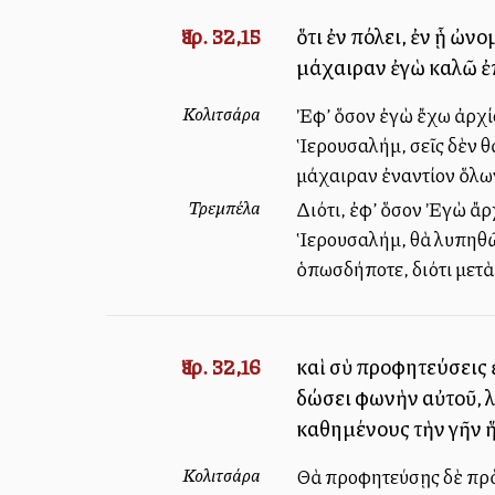
Ἰερ. 32,15
ὅτι ἐν πόλει, ἐν ᾗ ὠν
μάχαιραν ἐγὼ καλῶ ἐπ
Κολιτσάρα
Ἐφ’ ὅσον ἐγὼ ἔχω ἀρχίσε
Ἱερουσαλήμ, σεῖς δὲν θ
μάχαιραν ἐναντίον ὅλω
Τρεμπέλα
Διότι, ἐφ’ ὅσον Ἐγὼ ἄρχ
Ἱερουσαλήμ, θὰ λυπηθῶ 
ὁπωσδήποτε, διότι μετὰ
Ἰερ. 32,16
καὶ σὺ προφητεύσεις ἐ
δώσει φωνὴν αὐτοῦ, λ
καθημένους τὴν γῆν ἥ
Κολιτσάρα
Θὰ προφητεύσῃς δὲ πρὸς