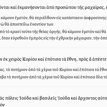
οῦνται καὶ ἐκμανήσονται ἀπὸ προσώπου τῆς μαχαίρας, ἧ
 κάμουν ἐμετόν, θὰ περιέλθουν εἰς κατάστασιν ἀλλοφροσύνης
γὼ θὰ ἀποστείλω ἐναντίον των.
πὸ τὸ κρασὶ τοῦτο τῆς θείας ὀργῆς, θὰ κάμουν ἐμετὸν καὶ θὰ
ς, ὅταν εὐρεθοῦν ἐμπρὸς εἰς τὴν ἐχθρικὴν μάχαιραν, τὴν ὁ
ν ἐκ χειρὸς Κυρίου καὶ ἐπότισα τὰ ἔθνη, πρὸς ἃ ἀπέστε
ς, τὸ ποτήριον ἀπὸ τὰ χέρια τοῦ Κυρίου καὶ ἐπότισα τὰ ἔθν
βα τὸ ποτήριον ἀπὸ τὰ χέρια τοῦ Κυρίου καὶ ἐπότισα ὅλα τὰ
ς πόλεις Ἰούδα καὶ βασιλεῖς Ἰούδα καὶ ἄρχοντας αὐτοῦ
μὸν