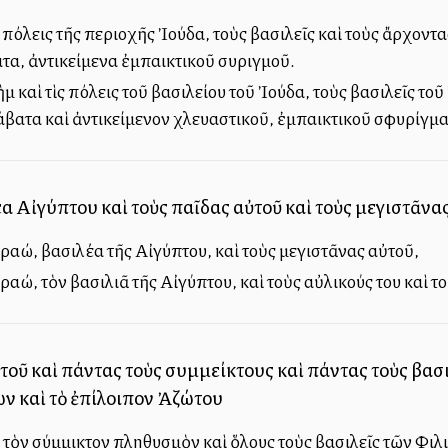
πόλεις τῆς περιοχῆς Ἰούδα, τοὺς βασιλεῖς καὶ τοὺς ἄρχοντας
τα, ἀντικείμενα ἐμπαικτικοῦ συριγμοῦ.
καὶ τὶς πόλεις τοῦ βασιλείου τοῦ Ἰούδα, τοὺς βασιλεῖς τοῦ 
άβατα καὶ ἀντικείμενον χλευαστικοῦ, ἐμπαικτικοῦ σφυρίγμα
α Αἰγύπτου καὶ τοὺς παῖδας αὐτοῦ καὶ τοὺς μεγιστᾶνα
αώ, βασιλέα τῆς Αἰγύπτου, καὶ τοὺς μεγιστᾶνας αὐτοῦ,
αώ, τὸν βασιλιᾶ τῆς Αἰγύπτου, καὶ τοὺς αὐλικούς του καὶ το
ὐτοῦ καὶ πάντας τοὺς συμμείκτους καὶ πάντας τοὺς βασι
ν καὶ τὸ ἐπίλοιπον Ἀζώτου
ν τὸν σύμμικτον πληθυσμὸν καὶ ὅλους τοὺς βασιλεῖς τῶν Φι