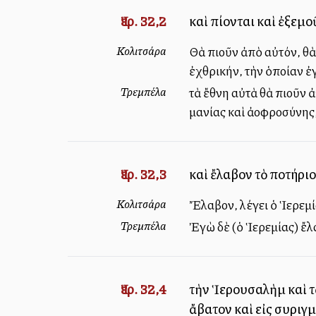
Ἰερ. 32,2
καὶ πίονται καὶ ἐξεμ
Κολιτσάρα
Θὰ πιοῦν ἀπὸ αὐτόν, θὰ
ἐχθρικήν, τὴν ὁποίαν ἐ
Τρεμπέλα
τὰ ἔθνη αὐτὰ θὰ πιοῦν ἀ
μανίας καὶ ἀλλοφροσύνη
Ἰερ. 32,3
καὶ ἔλαβον τὸ ποτήριο
Κολιτσάρα
Ἔλαβον, λέγει ὁ Ἱερεμία
Τρεμπέλα
Ἐγὼ δὲ (ὁ Ἱερεμίας) ἔλα
Ἰερ. 32,4
τὴν Ἱερουσαλὴμ καὶ τὰ
ἄβατον καὶ εἰς συριγ