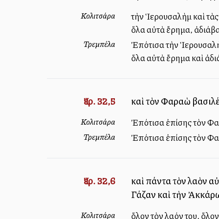
Κολιτσάρα
τὴν Ἱερουσαλὴμ καὶ τὰς 
ὅλα αὐτὰ ἔρημα, ἀδιάβα
Τρεμπέλα
Ἐπότισα τὴν Ἱερουσαλὴμ 
ὅλα αὐτὰ ἔρημα καὶ ἀδι
Ἰερ. 32,5
καὶ τὸν Φαραὼ βασιλέ
Κολιτσάρα
Ἐπότισα ἐπίσης τὸν Φαρ
Τρεμπέλα
Ἐπότισα ἐπίσης τὸν Φαρ
Ἰερ. 32,6
καὶ πάντα τὸν λαὸν α
Γάζαν καὶ τὴν Ἀκκάρω
Κολιτσάρα
ὅλον τὸν λαόν του, ὅλο