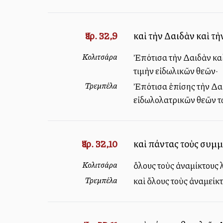
Ἰερ. 32,9
καὶ τὴν Δαιδὰν καὶ τ
Κολιτσάρα
Ἐπότισα τὴν Δαιδὰν καὶ 
τιμὴν εἰδωλικῶν θεῶν·
Τρεμπέλα
Ἐπότισα ἐπίσης τὴν Δαι
εἰδωλολατρικῶν θεῶν τ
Ἰερ. 32,10
καὶ πάντας τοὺς συμμ
Κολιτσάρα
ὅλους τοὺς ἀναμίκτους λ
Τρεμπέλα
καὶ ὅλους τοὺς ἀναμείκτ