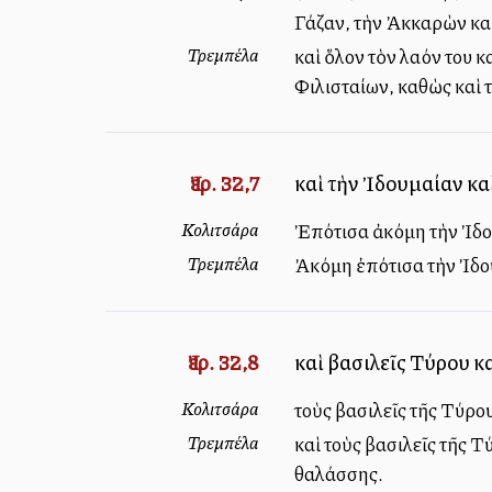
Γάζαν, τὴν Ἀκκαρὼν καὶ
Τρεμπέλα
καὶ ὅλον τὸν λαόν του κ
Φιλισταίων, καθὼς καὶ 
Ἰερ. 32,7
καὶ τὴν Ἰδουμαίαν κα
Κολιτσάρα
Ἐπότισα ἀκόμη τὴν Ἰδο
Τρεμπέλα
Ἀκόμη ἐπότισα τὴν Ἰδο
Ἰερ. 32,8
καὶ βασιλεῖς Τύρου κ
Κολιτσάρα
τοὺς βασιλεῖς τῆς Τύρο
Τρεμπέλα
καὶ τοὺς βασιλεῖς τῆς Τ
θαλάσσης.