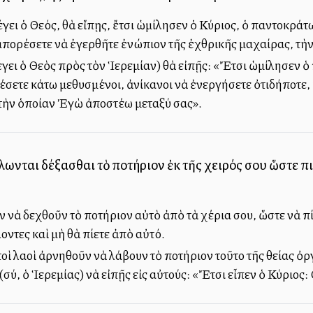
έγει ὁ Θεός, θὰ εἴπῃς, ἔτσι ὡμίλησεν ὁ Κύριος, ὁ παντοκράτ
 ἠμπορέσετε νὰ ἐγερθῆτε ἐνώπιον τῆς ἐχθρικῆς μαχαίρας, τὴ
έγει ὁ Θεὸς πρὸς τὸν Ἱερεμίαν) θὰ εἰπῇς: «Ἔτσι ὡμίλησεν ὁ
πέσετε κάτω μεθυσμένοι, ἀνίκανοι νὰ ἐνεργήσετε ὀτιδήποτε,
ὴν ὁποίαν Ἐγὼ ἀποστέλλω μεταξύ σας».
λωνται δέξασθαι τὸ ποτήριον ἐκ τῆς χειρός σου ὥστε πιε
 νὰ δεχθοῦν τὸ ποτήριον αὐτὸ ἀπὸ τὰ χέρια σου, ὥστε νὰ πί
οντες καὶ μὴ θὰ πίετε ἀπὸ αὐτό.
οὶ λαοὶ ἀρνηθοῦν νὰ λάβουν τὸ ποτήριον τοῦτο τῆς θείας ὀργ
(σύ, ὁ Ἱερεμίας) νὰ εἰπῇς εἰς αὐτούς: «Ἔτσι εἶπεν ὁ Κύριος: 