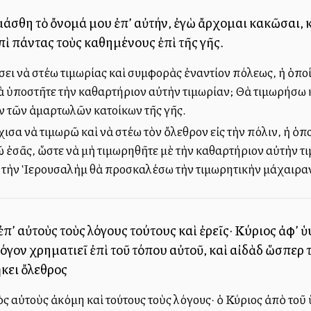
ομάσθη τὸ ὄνομά μου ἐπ’ αὐτήν, ἐγὼ ἄρχομαι κακῶσαι, 
ὶ πάντας τοὺς καθημένους ἐπὶ τῆς γῆς.
ι νὰ στέλλω τιμωρίας καὶ συμφορὰς ἐναντίον πόλεως, ἡ ὁποί
ὰ ὑποστῆτε τὴν καθαρτήριον αὐτὴν τιμωρίαν; Θὰ τιμωρήσω 
ν τῶν ἁμαρτωλῶν κατοίκων τῆς γῆς.
ισα νὰ τιμωρῶ καὶ νὰ στέλλω τὸν ὄλεθρον εἰς τὴν πόλιν, ἡ ὁ
ἐσᾶς, ὥστε νὰ μὴ τιμωρηθῆτε μὲ τὴν καθαρτήριον αὐτὴν τι
 τὴν Ἱερουσαλὴμ θὰ προσκαλέσω τὴν τιμωρητικὴν μάχαιραν
π’ αὐτοὺς τοὺς λόγους τούτους καὶ ἐρεῖς· Κύριος ἀφ’ 
όγον χρηματιεῖ ἐπὶ τοῦ τόπου αὐτοῦ, καὶ αἰδὰδ ὥσπερ 
κει ὄλεθρος
 αὐτοὺς ἀκόμη καὶ τούτους τοὺς λόγους· ὁ Κύριος ἀπὸ τοῦ 