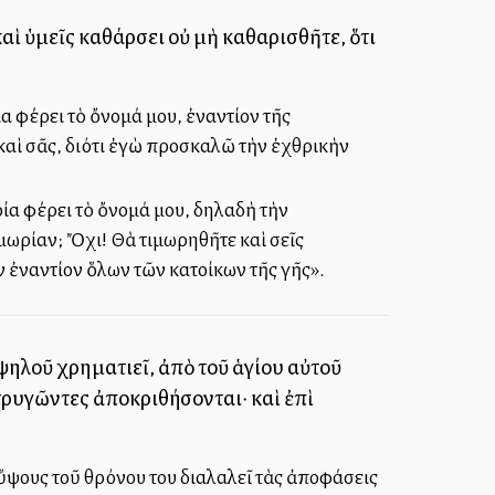
καὶ ὑμεῖς καθάρσει οὐ μὴ καθαρισθῆτε, ὅτι
α φέρει τὸ ὄνομά μου, ἐναντίον τῆς
καὶ σᾶς, διότι ἐγὼ προσκαλῶ τὴν ἐχθρικὴν
ποία φέρει τὸ ὄνομά μου, δηλαδὴ τὴν
μωρίαν; Ὄχι! Θὰ τιμωρηθῆτε καὶ σεῖς
 ἐναντίον ὅλων τῶν κατοίκων τῆς γῆς».
ὑψηλοῦ χρηματιεῖ, ἀπὸ τοῦ ἁγίου αὐτοῦ
τρυγῶντες ἀποκριθήσονται· καὶ ἐπὶ
ὕψους τοῦ θρόνου του διαλαλεῖ τὰς ἀποφάσεις