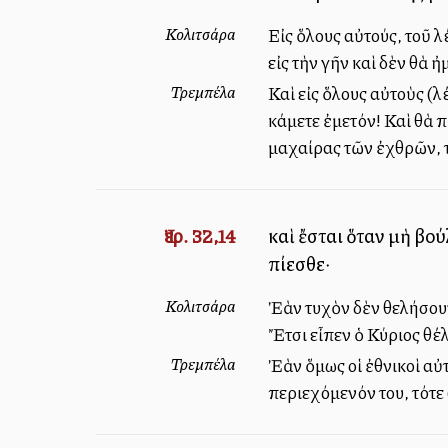
Κολιτσάρα
Εἰς ὅλους αὐτούς, τοῦ λ
εἰς τὴν γῆν καὶ δὲν θὰ
Τρεμπέλα
Καὶ εἰς ὅλους αὐτοὺς (λ
κάμετε ἐμετόν! Καὶ θὰ 
μαχαίρας τῶν ἐχθρῶν, τ
Ἰερ. 32,14
καὶ ἔσται ὅταν μὴ βού
πίεσθε·
Κολιτσάρα
Ἐὰν τυχὸν δὲν θελήσουν
Ἔτσι εἶπεν ὁ Κύριος θέλ
Τρεμπέλα
Ἐὰν ὅμως οἱ ἐθνικοὶ αὐτ
περιεχόμενόν του, τότε 