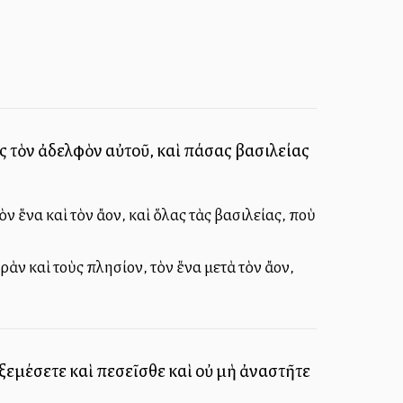
ς τὸν ἀδελφὸν αὐτοῦ, καὶ πάσας βασιλείας
 ἕνα καὶ τὸν ἄλλον, καὶ ὅλας τὰς βασιλείας, ποὺ
ρὰν καὶ τοὺς πλησίον, τὸν ἕνα μετὰ τὸν ἄλλον,
ἐξεμέσετε καὶ πεσεῖσθε καὶ οὐ μὴ ἀναστῆτε