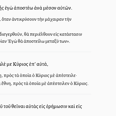
ς ἐγὼ ἀποστέλλω ἀνὰ μέσον αὐτῶν.
, ὅταν ἀντικρύσουν τὴν μάχαιραν τὴν
 διεγερθοῦν, θὰ περιέλθουν εἰς κατάστασιν
ποίαν Ἐγὼ θὰ ἀποστείλω μεταξύ των».
ιλέ με Κύριος ἐπ’ αὐτά,
η, πρὸς τὰ ὁποῖα ὁ Κύριος μὲ ἀπέστειλε·
 ἔθνη, πρὸς τὰ ὁποῖα μὲ ἀπέστειλεν ὁ Κύριος.
 τοῦ θεῖναι αὐτὰς εἰς ἐρήμωσιν καὶ εἰς