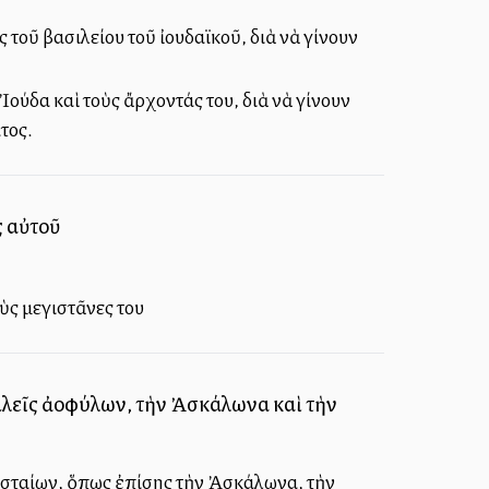
 τοῦ βασιλείου τοῦ ἰουδαϊκοῦ, διὰ νὰ γίνουν
Ἰούδα καὶ τοὺς ἄρχοντάς του, διὰ νὰ γίνουν
τος.
ς αὐτοῦ
ὺς μεγιστᾶνες του
λεῖς ἀλλοφύλων, τὴν Ἀσκάλωνα καὶ τὴν
λισταίων, ὅπως ἐπίσης τὴν Ἀσκάλωνα, τὴν