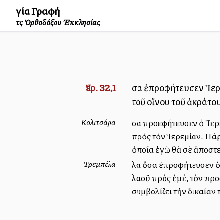
Ἁγία Γραφή
τῆς Ὀρθοδόξου Ἐκκλησίας
Ἰερ. 32,1
Ὅσα ἐπροφήτευσεν Ἱερ
τοῦ οἴνου τοῦ ἀκράτου
Κολιτσάρα
Ὅσα προεφήτευσεν ὁ Ἱερ
πρὸς τὸν Ἱερεμίαν. Πάρε
ὁποῖα ἐγὼ θὰ σὲ ἀποστε
Τρεμπέλα
Ὅλα ὅσα ἐπροφήτευσεν ὁ
λαοῦ πρὸς ἐμέ, τὸν προ
συμβολίζει τὴν δικαίαν 