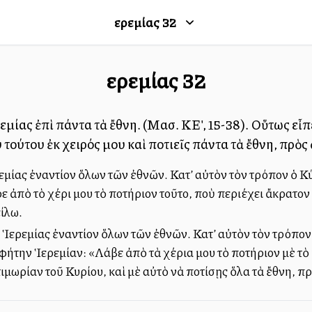
Ἰερεμίας
32
Ἰερεμίας
32
εμίας ἐπὶ πάντα τὰ ἔθνη. (Μασ. ΚΕ', 15-38). Οὕτως εἶπ
 τούτου ἐκ χειρός μου καὶ ποτιεῖς πάντα τὰ ἔθνη, πρὸς 
εμίας ἐναντίον ὅλων τῶν ἐθνῶν. Κατ’ αὐτὸν τὸν τρόπον ὁ Κύ
 ἀπὸ τὸ χέρι μου τὸ ποτήριον τοῦτο, ποὺ περιέχει ἄκρατον ο
ίλω.
 Ἱερεμίας ἐναντίον ὅλων τῶν ἐθνῶν. Κατ’ αὐτὸν τὸν τρόπον
φήτην Ἱερεμίαν: «Λάβε ἀπὸ τὰ χέρια μου τὸ ποτήριον μὲ τὸ
τιμωρίαν τοῦ Κυρίου, καὶ μὲ αὐτὸ νὰ ποτίσῃς ὅλα τὰ ἔθνη, π