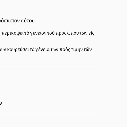
πρόσωπον αὐτοῦ
ν περικόψει τὸ γένειον τοῦ προσώπου των εἰς
ουν κουρεύσει τὰ γένεια των πρὸς τιμὴν τῶν
ν