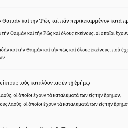
ὴν Θαιμὰν καὶ τὴν Ῥῶς καὶ πᾶν περικεκαρμένον κατὰ 
τὴν Θαιμὰν καὶ τὴν Ρῶς καὶ ὅλους ἐκείνους, οἱ ὁποῖοι ἔχου
δὰν καὶ τὴν Θαιμὰν καὶ τὴν πῶς καὶ ὅλους ἐκείνους, ποὺ ἔχ
ων
είκτους τοὺς καταλύοντας ἐν τῇ ἐρήμῳ
αούς, οἱ ὁποῖοι ἔχουν τὰ καταλύματά των εἰς τὴν ἔρημον,
ους λαούς, οἱ ὁποῖοι ἔχουν τὰ καταλύματά των εἰς τὴν ἔρημο