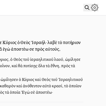
ε Κύριος ὁ Θεὸς Ἰσραήλ· λαβὲ τὸ ποτήριον
ἃ ἐγὼ ἀποστέλλω σε πρὸς αὐτούς,
ριος, ὁ Θεὸς τοῦ ἰσραηλιτικοῦ λαοῦ, ὡμίλησε
ἶνον, καὶ θὰ ποτίσῃς ὅλα τὰ ἔθνη, πρὸς τὰ
 ὡμίλησεν ὁ Κύριος καὶ Θεὸς τοῦ Ἰσραηλιτικοῦ
 καθαρὸν καὶ ἀνόθευτον αὐτὸ κρασί, τὸ ὁποῖον
ρὸς τὰ ὁποῖα Ἐγὼ σὲ ἀποστέλλω·