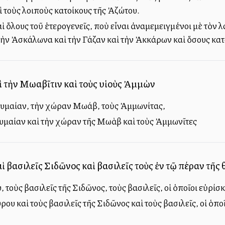
 τοὺς λοιποὺς κατοίκους τῆς Ἀζώτου.
αὶ ὅλους τοῦ ἑτερογενεῖς, ποὺ εἶναι ἀναμεμειγμένοι μὲ τὸν 
τὴν Ἀσκάλωνα καὶ τὴν Γάζαν καὶ τὴν Ἀκκάρων καὶ ὅσους κα
ὶ τὴν Μωαβῖτιν καὶ τοὺς υἱοὺς Ἀμμὼν
υμαίαν, τὴν χώραν Μωάβ, τοὺς Ἀμμωνίτας,
υμαίαν καὶ τὴν χώραν τῆς Μωὰβ καὶ τοὺς Ἀμμωνῖτες
αὶ βασιλεῖς Σιδῶνος καὶ βασιλεῖς τοὺς ἐν τῷ πέραν τῆς
υ, τοὺς βασιλεῖς τῆς Σιδῶνος, τοὺς βασιλεῖς, οἱ ὁποῖοι εὑ
ύρου καὶ τοὺς βασιλεῖς τῆς Σιδῶνος καὶ τοὺς βασιλεῖς, οἱ ὁ