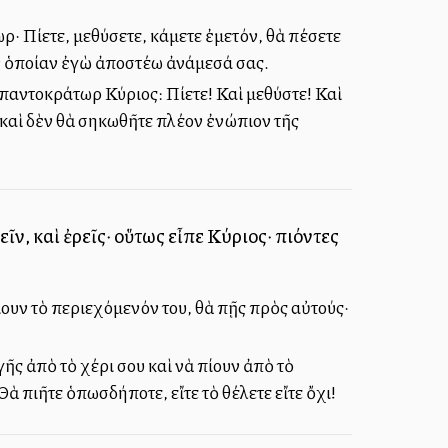
ωρ· Πίετε, μεθύσετε, κάμετε ἐμετόν, θὰ πέσετε
ν ὁποίαν ἐγὼ ἀποστέλλω ἀνάμεσά σας.
 παντοκράτωρ Κύριος: Πίετε! Καὶ μεθύστε! Καὶ
 καὶ δὲν θὰ σηκωθῆτε πλέον ἐνώπιον τῆς
ῖν, καὶ ἐρεῖς· οὕτως εἶπε Κύριος· πιόντες
ουν τὸ περιεχόμενόν του, θὰ πῇς πρὸς αὐτούς·
ῆς ἀπὸ τὸ χέρι σου καὶ νὰ πίουν ἀπὸ τὸ
Θὰ πιῆτε ὁπωσδήποτε, εἴτε τὸ θέλετε εἴτε ὄχι!