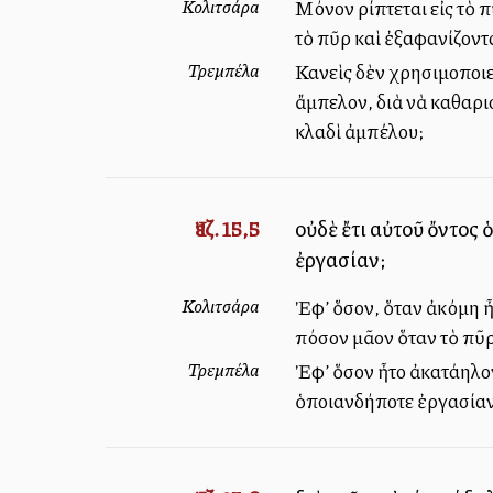
Κολιτσάρα
Μόνον ρίπτεται εἰς τὸ 
τὸ πῦρ καὶ ἐξαφανίζοντ
Τρεμπέλα
Κανεὶς δὲν χρησιμοποιεῖ
ἄμπελον, διὰ νὰ καθαρι
κλαδὶ ἀμπέλου;
Ἰεζ. 15,5
οὐδὲ ἔτι αὐτοῦ ὄντος ὁ
ἐργασίαν;
Κολιτσάρα
Ἐφ’ ὅσον, ὅταν ἀκόμη ἦ
πόσον μᾶλλον ὅταν τὸ πῦ
Τρεμπέλα
Ἐφ’ ὅσον ἦτο ἀκατάλληλ
ὁποιανδήποτε ἐργασίαν,