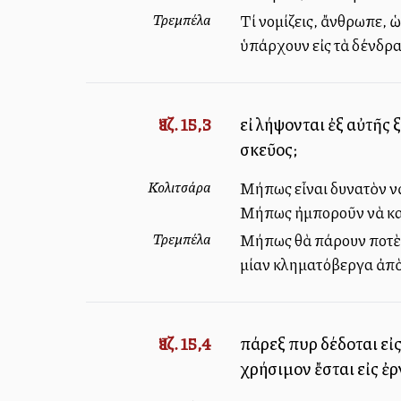
Τρεμπέλα
Τί νομίζεις, ἄνθρωπε, 
ὑπάρχουν εἰς τὰ δένδρα
Ἰεζ. 15,3
εἰ λήψονται ἐξ αὐτῆς 
σκεῦος;
Κολιτσάρα
Μήπως εἶναι δυνατὸν νὰ
Μήπως ἠμποροῦν νὰ κατ
Τρεμπέλα
Μήπως θὰ πάρουν ποτὲ ο
μίαν κληματόβεργα ἀπὸ 
Ἰεζ. 15,4
πάρεξ πυρὶ δέδοται εἰς
χρήσιμον ἔσται εἰς ἐρ