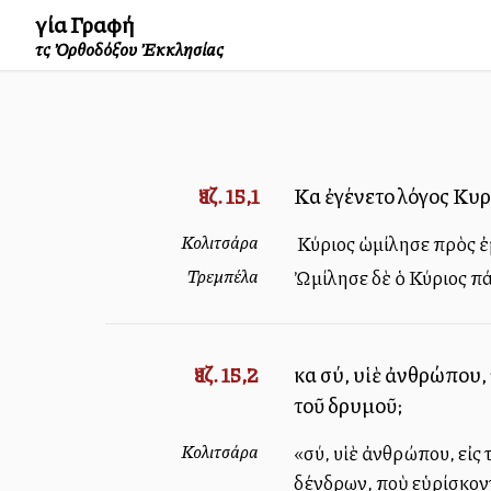
Ἁγία Γραφή
τῆς Ὀρθοδόξου Ἐκκλησίας
Ἰεζ. 15,1
Καὶ ἐγένετο λόγος Κυρ
Κολιτσάρα
Ὁ Κύριος ὡμίλησε πρὸς ἐ
Τρεμπέλα
Ὠμίλησε δὲ ὁ Κύριος πάλ
Ἰεζ. 15,2
καὶ σύ, υἱὲ ἀνθρώπου,
τοῦ δρυμοῦ;
Κολιτσάρα
«σύ, υἱὲ ἀνθρώπου, εἰς 
δένδρων, ποὺ εὑρίσκοντ