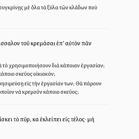
 συγκρίνῃς μὲ ὅλα τὰ ξύλα τῶν κλάδων ποὺ
πάσσαλον τοῦ κρεμάσαι ἐπ’ αὐτὸν πᾶν
ὰ τὸ χρησιμοποιήσουν διὰ κάποιαν ἐργασίαν;
άποιο σκεῦος οἰκιακόν;
ρησιμεύσῃ εἰς τὴν ἐργασίαν των; Θὰ πάρουν
ὁποῖον νὰ κρεμοῦν κάποιο σκεῦος;
κει τὸ πῦρ, καὶ ἐκλείπει εἰς τέλος· μὴ