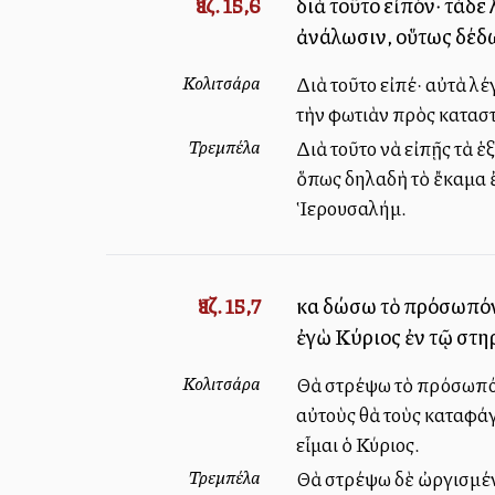
Ἰεζ. 15,6
διὰ τοῦτο εἰπόν· τάδε
ἀνάλωσιν, οὕτως δέδ
Κολιτσάρα
Διὰ τοῦτο εἰπέ· αὐτὰ λ
τὴν φωτιὰν πρὸς καταστ
Τρεμπέλα
Διὰ τοῦτο νὰ εἰπῇς τὰ ἑ
ὅπως δηλαδὴ τὸ ἔκαμα ἔτ
Ἱερουσαλήμ.
Ἰεζ. 15,7
καὶ δώσω τὸ πρόσωπόν 
ἐγὼ Κύριος ἐν τῷ στη
Κολιτσάρα
Θὰ στρέψω τὸ πρόσωπόν 
αὐτοὺς θὰ τοὺς καταφάγ
εἶμαι ὁ Κύριος.
Τρεμπέλα
Θὰ στρέψω δὲ ὠργισμέν