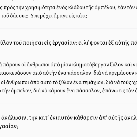
ὡς πρὸς τὴν χρησιμότητα ἐνὸς κλάδου τῆς ἀμπέλου, ἐὰν τὸν
 τοῦ δάσους; Ὑπερέχει ἄραγε εἰς κάτι;
ξύλον τοῦ ποιῆσαι εἰς ἐργασίαν; εἰ λήψονται ἐξ αὐτῆς 
 πάρουν οἱ ἄνθρωποι ἀπὸ μίαν κληματόβεργαν ξύλον καὶ ν
ασκευάσουν ἀπὸ αὐτὴν ἕνα πάσσαλον, διὰ νὰ κρεμάσουν κ
ἱ ἄνθρωποι ἀπὸ αὐτὸ τὸ ξύλον ἕνα τεμάχιον, διὰ νὰ τοὺς χ
τὴν ἄμπελον, διὰ νὰ κάμουν ἕνα πάσσαλον, ἐπάνω εἰς τὸν 
 ἀνάλωσιν, τὴν κατ’ ἐνιαυτὸν κάθαρσιν ἀπ’ αὐτῆς ἀναλίσ
γασίαν;