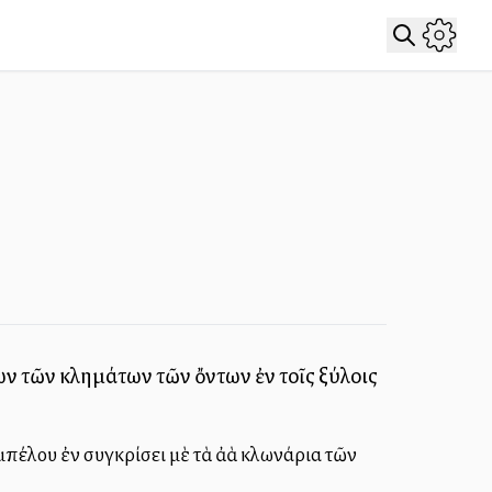
λων τῶν κλημάτων τῶν ὄντων ἐν τοῖς ξύλοις
μπέλου ἐν συγκρίσει μὲ τὰ ἀλλὰ κλωνάρια τῶν