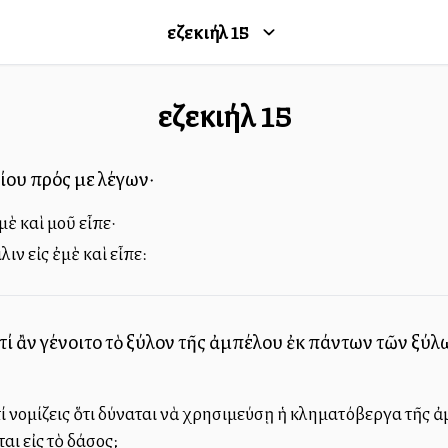
Ἰεζεκιήλ
15
Ἰεζεκιήλ
15
ίου πρός με λέγων·
μὲ καὶ μοῦ εἶπε·
ιν εἰς ἐμὲ καὶ εἶπε:
 τί ἂν γένοιτο τὸ ξύλον τῆς ἀμπέλου ἐκ πάντων τῶν ξύ
τί νομίζεις ὅτι δύναται νὰ χρησιμεύσῃ ἡ κληματόβεργα τῆς ἀ
αι εἰς τὸ δάσος;