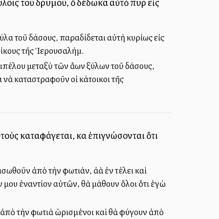
ύλοις τοῦ δρυμοῦ, ὃ δέδωκα αὐτὸ πυρὶ εἰς
ύλα τοῦ δάσους, παραδίδεται αὐτὴ κυρίως εἰς
οίκους τῆς Ἱερουσαλήμ.
μπέλου μεταξὺ τῶν ἄλλων ξύλων τοῦ δάσους,
α νὰ καταστραφοῦν οἱ κάτοικοι τῆς
ὐτοὺς καταφάγεται, καὶ ἐπιγνώσονται ὅτι
θοῦν ἀπὸ τὴν φωτιάν, ἀλλὰ ἐν τέλει καὶ
μου ἐναντίον αὐτῶν, θὰ μάθουν ὅλοι ὅτι ἐγὼ
ἀπὸ τὴν φωτιὰ ὡρισμένοι καὶ θὰ φύγουν ἀπὸ