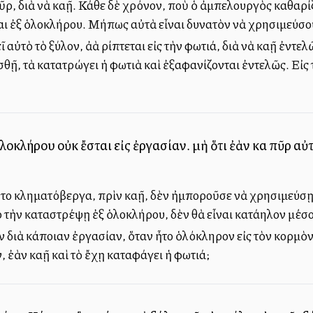
πῦρ, διὰ νὰ καῇ. Κάθε δὲ χρόνον, ποὺ ὁ ἀμπελουργὸς καθαρί
αι ἐξ ὁλοκλήρου. Μήπως αὐτὰ εἶναι δυνατὸν νὰ χρησιμεύσουν
 αὐτὸ τὸ ξύλον, ἀλλὰ ρίπτεται εἰς τὴν φωτιά, διὰ νὰ καῇ ἐν
σθῇ, τὰ κατατρώγει ἡ φωτιὰ καὶ ἐξαφανίζονται ἐντελῶς. Εἰς
λοκλήρου οὐκ ἔσται εἰς ἐργασίαν. μὴ ὅτι ἐὰν καὶ πῦρ αὐτ
το κληματόβεργα, πρὶν καῇ, δὲν ἠμποροῦσε νὰ χρησιμεύσῃ 
ρ τὴν καταστρέψῃ ἐξ ὁλοκλήρου, δὲν θὰ εἶναι κατάλληλον μέ
ον διὰ κάποιαν ἐργασίαν, ὅταν ἦτο ὁλόκληρον εἰς τὸν κορμὸ
 ἐὰν καῇ καὶ τὸ ἔχῃ καταφάγει ἡ φωτιά;