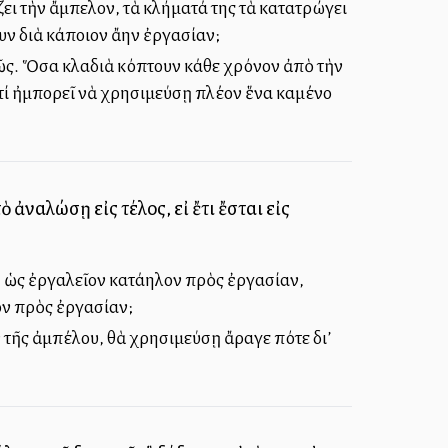
ζει τὴν ἄμπελον, τὰ κλήματά της τὰ κατατρώγει
 διὰ κάποιον ἄλλην ἐργασίαν;
τελῶς. Ὅσα κλαδιὰ κόπτουν κάθε χρόνον ἀπὸ τὴν
 τί ἠμπορεῖ νὰ χρησιμεύσῃ πλέον ἕνα καμένο
ὸ ἀναλώσῃ εἰς τέλος, εἰ ἔτι ἔσται εἰς
ὡς ἐργαλεῖον κατάλληλον πρὸς ἐργασίαν,
σον πρὸς ἐργασίαν;
ν τῆς ἀμπέλου, θὰ χρησιμεύσῃ ἄραγε πότε δι’