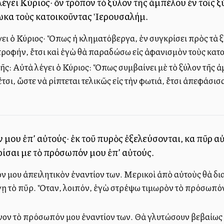
 λέγει Κύριος· ὃν τρόπον τὸ ξύλον τῆς ἀμπέλου ἐν τοῖς ξ
ωκα τοὺς κατοικοῦντας Ἱερουσαλήμ.
έγει ὁ Κύριος· Ὅπως ἡ κληματόβεργα, ἐν συγκρίσει πρὸς τὰ ξ
ροφήν, ἔτσι καὶ ἐγὼ θὰ παραδώσω εἰς ἀφανισμὸν τοὺς κατ
ξῆς: Αὐτὰ λέγει ὁ Κύριος: Ὅπως συμβαίνει μὲ τὸ ξύλον τῆς ἀ
σι, ὥστε νὰ ρίπτεται τελικῶς εἰς τὴν φωτιά, ἔτσι ἀπεφάσισ
μου ἐπ’ αὐτούς· ἐκ τοῦ πυρὸς ἐξελεύσονται, καὶ πῦρ α
ρίσαι με τὸ πρόσωπόν μου ἐπ’ αὐτούς.
μου ἀπειλητικὸν ἐναντίον των. Μερικοὶ ἀπὸ αὐτοὺς θὰ διασω
ῃ τὸ πῦρ. Ὅταν, λοιπόν, ἐγὼ στρέψω τιμωρὸν τὸ πρόσωπόν 
ον τὸ πρόσωπόν μου ἐναντίον των. Θὰ γλυτώσουν βεβαίως 