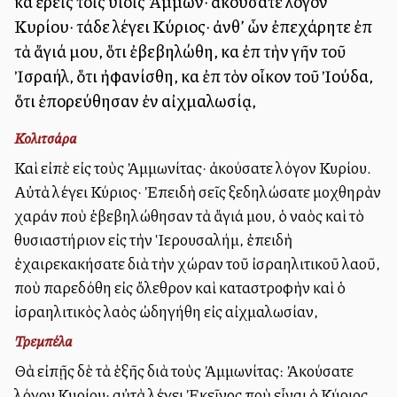
καὶ ἐρεῖς τοῖς υἱοῖς Ἀμμών· ἀκούσατε λόγον
Κυρίου· τάδε λέγει Κύριος· ἀνθ’ ὧν ἐπεχάρητε ἐπὶ
τὰ ἅγιά μου, ὅτι ἐβεβηλώθη, καὶ ἐπὶ τὴν γῆν τοῦ
Ἰσραήλ, ὅτι ἠφανίσθη, καὶ ἐπὶ τὸν οἶκον τοῦ Ἰούδα,
ὅτι ἐπορεύθησαν ἐν αἰχμαλωσίᾳ,
Κολιτσάρα
Καὶ εἰπὲ εἰς τοὺς Ἀμμωνίτας· ἀκούσατε λόγον Κυρίου.
Αὐτὰ λέγει Κύριος· Ἐπειδὴ σεῖς ξεδηλώσατε μοχθηρὰν
χαράν ποὺ ἐβεβηλώθησαν τὰ ἅγιά μου, ὁ ναὸς καὶ τὸ
θυσιαστήριον εἰς τὴν Ἱερουσαλήμ, ἐπειδὴ
ἐχαιρεκακήσατε διὰ τὴν χώραν τοῦ ἰσραηλιτικοῦ λαοῦ,
ποὺ παρεδόθη εἰς ὄλεθρον καὶ καταστροφὴν καὶ ὁ
ἰσραηλιτικὸς λαὸς ὠδηγήθη εἰς αἰχμαλωσίαν,
Τρεμπέλα
Θὰ εἰπῇς δὲ τὰ ἑξῆς διὰ τοὺς Ἀμμωνίτας: Ἀκούσατε
λόγον Κυρίου· αὐτὰ λέγει Ἐκεῖνος ποὺ εἶναι ὁ Κύριος