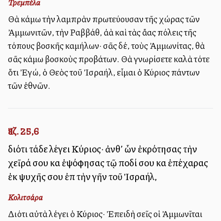
Τρεμπέλα
Θὰ κάμω τὴν λαμπρὰν πρωτεύουσαν τῆς χώρας τῶν
Ἀμμωνιτῶν, τὴν Ραββάθ, ἀλλὰ καὶ τὰς ἄλλας πόλεις τῆς
τόπους βοσκῆς καμήλων· σᾶς δέ, τοὺς Ἀμμωνίτας, θὰ
σᾶς κάμω βοσκοὺς προβάτων. Θὰ γνωρίσετε καλὰ τότε
ὅτι Ἐγώ, ὁ Θεὸς τοῦ Ἰσραήλ, εἶμαι ὁ Κύριος πάντων
τῶν ἐθνῶν.
Ἰεζ. 25,6
διότι τάδε λέγει Κύριος· ἀνθ’ ὧν ἐκρότησας τὴν
χεῖρά σου καὶ ἐψόφησας τῷ ποδί σου καὶ ἐπέχαρας
ἐκ ψυχῆς σου ἐπὶ τὴν γῆν τοῦ Ἰσραήλ,
Κολιτσάρα
Διότι αὐτὰ λέγει ὁ Κύριος· Ἐπειδὴ σεῖς οἱ Ἀμμωνῖται