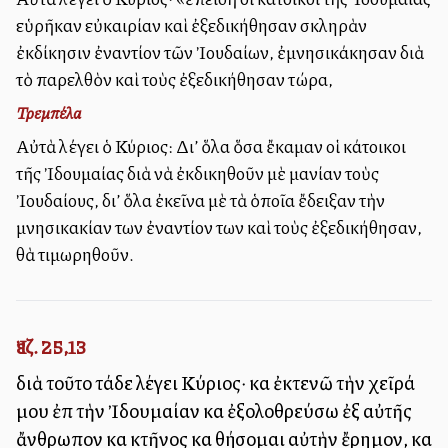
εὑρῆκαν εὐκαιρίαν καὶ ἐξεδικήθησαν σκληρὰν
ἐκδίκησιν ἐναντίον τῶν Ἰουδαίων, ἐμνησικάκησαν διὰ
τὸ παρελθὸν καὶ τοὺς ἐξεδικήθησαν τώρα,
Τρεμπέλα
Αὐτὰ λέγει ὁ Κύριος: Δι’ ὅλα ὅσα ἔκαμαν οἱ κάτοικοι
τῆς Ἰδουμαίας διὰ νὰ ἐκδικηθοῦν μὲ μανίαν τοὺς
Ἰουδαίους, δι’ ὅλα ἐκεῖνα μὲ τὰ ὁποῖα ἔδειξαν τὴν
μνησικακίαν των ἐναντίον των καὶ τοὺς ἐξεδικήθησαν,
θὰ τιμωρηθοῦν.
Ἰεζ. 25,13
διὰ τοῦτο τάδε λέγει Κύριος· καὶ ἐκτενῶ τὴν χεῖρά
μου ἐπὶ τὴν Ἰδουμαίαν καὶ ἐξολοθρεύσω ἐξ αὐτῆς
ἄνθρωπον καὶ κτῆνος καὶ θήσομαι αὐτὴν ἔρημον, καὶ