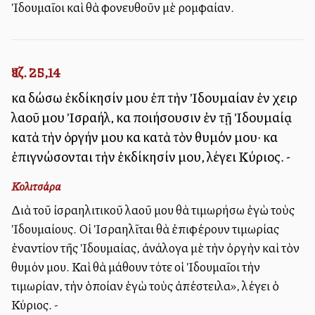
Ἰδουμαῖοι καὶ θὰ φονευθοῦν μὲ ρομφαίαν.
Ἰεζ. 25,14
καὶ δώσω ἐκδίκησίν μου ἐπὶ τὴν Ἰδουμαίαν ἐν χειρὶ
λαοῦ μου Ἰσραήλ, καὶ ποιήσουσιν ἐν τῇ Ἰδουμαίᾳ
κατὰ τὴν ὀργήν μου καὶ κατὰ τὸν θυμόν μου· καὶ
ἐπιγνώσονται τὴν ἐκδίκησίν μου, λέγει Κύριος. -
Κολιτσάρα
Διὰ τοῦ ἰσραηλιτικοῦ λαοῦ μου θὰ τιμωρήσω ἐγὼ τοὺς
Ἰδουμαίους. Οἱ Ἰσραηλῖται θὰ ἐπιφέρουν τιμωρίας
ἐναντίον τῆς Ἰδουμαίας, ἀνάλογα μὲ τὴν ὀργὴν καὶ τὸν
θυμόν μου. Καὶ θὰ μάθουν τότε οἱ Ἰδουμαῖοι τὴν
τιμωρίαν, τὴν ὁποίαν ἐγὼ τοὺς ἀπέστειλα», λέγει ὁ
Κύριος. -