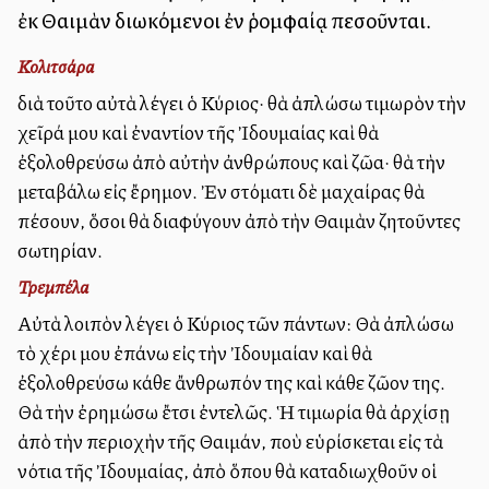
ἐκ Θαιμὰν διωκόμενοι ἐν ῥομφαίᾳ πεσοῦνται.
Κολιτσάρα
διὰ τοῦτο αὐτὰ λέγει ὁ Κύριος· θὰ ἀπλώσω τιμωρὸν τὴν
χεῖρά μου καὶ ἐναντίον τῆς Ἰδουμαίας καὶ θὰ
ἐξολοθρεύσω ἀπὸ αὐτὴν ἀνθρώπους καὶ ζῶα· θὰ τὴν
μεταβάλω εἰς ἔρημον. Ἐν στόματι δὲ μαχαίρας θὰ
πέσουν, ὅσοι θὰ διαφύγουν ἀπὸ τὴν Θαιμὰν ζητοῦντες
σωτηρίαν.
Τρεμπέλα
Αὐτὰ λοιπὸν λέγει ὁ Κύριος τῶν πάντων: Θὰ ἀπλώσω
τὸ χέρι μου ἐπάνω εἰς τὴν Ἰδουμαίαν καὶ θὰ
ἐξολοθρεύσω κάθε ἄνθρωπόν της καὶ κάθε ζῶον της.
Θὰ τὴν ἐρημώσω ἔτσι ἐντελῶς. Ἡ τιμωρία θὰ ἀρχίσῃ
ἀπὸ τὴν περιοχὴν τῆς Θαιμάν, ποὺ εὑρίσκεται εἰς τὰ
νότια τῆς Ἰδουμαίας, ἀπὸ ὅπου θὰ καταδιωχθοῦν οἱ