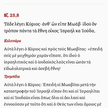
Ἰεζ. 25,8
Τάδε λέγει Κύριος· ἀνθ’ ὧν εἶπε Μωάβ· ἰδοὺ ὃν
τρόπον πάντα τὰ ἔθνη οἶκος Ἰσραὴλ καὶ Ἰούδα,
Κολιτσάρα
Αὐτὰ λέγει ὁ Κύριος καὶ πρὸς τοὺς Μωαβίτας· «ἐπειδὴ
σεῖς μὲ μοχθηρὰν χαρὰν εἴπατε, ὅτι ἰδοὺ ὁ
ἰσραηλιτικὸς καὶ ὁ ἰουδαϊκὸς λαὸς εἶναι ὡσὰν τὰ
εἰδωλολατρικὰ καὶ ἀσεβῆ ἔθνη!
Τρεμπέλα
Αὐτὰ λέγει ὁ Κύριος: Ἐπειδὴ οἱ Μωαβῖται μετὰ τὴν
καταστροφὴν τοῦ Ἰσραὴλ εἶπαν ὅτι καὶ οἱ Ἰσραηλῖται
καὶ οἱ Ἰουδαῖοι εἶναι ὅπως ὅλοι οἱ ἄλλοι λαοὶ καὶ
ἐννοοῦσαν μὲ τοῦτο ὅτι καὶ ὁ Θεός των εἶναι ὅμοιος μὲ