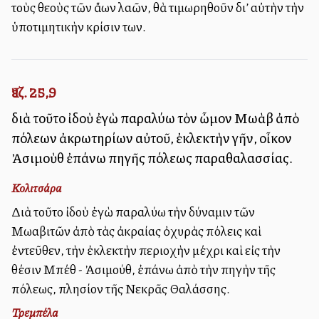
τοὺς θεοὺς τῶν ἄλλων λαῶν, θὰ τιμωρηθοῦν δι’ αὐτὴν τὴν
ὑποτιμητικὴν κρίσιν των.
Ἰεζ. 25,9
διὰ τοῦτο ἰδοὺ ἐγὼ παραλύω τὸν ὦμον Μωὰβ ἀπὸ
πόλεων ἀκρωτηρίων αὐτοῦ, ἐκλεκτὴν γῆν, οἶκον
Ἀσιμοὺθ ἐπάνω πηγῆς πόλεως παραθαλασσίας.
Κολιτσάρα
Διὰ τοῦτο ἰδοὺ ἐγὼ παραλύω τὴν δύναμιν τῶν
Μωαβιτῶν ἀπὸ τὰς ἀκραίας ὀχυρὰς πόλεις καὶ
ἐντεῦθεν, τὴν ἐκλεκτὴν περιοχὴν μέχρι καὶ εἰς τὴν
θέσιν Μπέθ - Ἀσιμούθ, ἐπάνω ἀπὸ τὴν πηγὴν τῆς
πόλεως, πλησίον τῆς Νεκρᾶς Θαλάσσης.
Τρεμπέλα