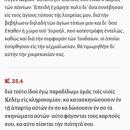
τῶν πάντων: Ἐπειδὴ ἐχάρητε πολὺ δι’ ὅσα συνέβησαν
εἰς τοὺς ἁγίους τόπους τῆς λατρείας μου, διὰ τὴν
βεβήλωσιν δηλαδὴ τῶν ἁγίων τόπων μου καὶ δι’ ὅσα
ἔπαθεν ἡ χώρα τοῦ Ἰσραήλ, ποὺ κατεστράφη ἐντελῶς,
καθὼς καὶ διὰ τὴν συμφορὰν τῶν Ἰουδαίων, οἱ ὁποῖοι
ἐσύρθησαν εἰς τὴν αἰχμαλωσίαν, θά τιμωρηθῆτε δι’
αὐτὴν τὴν χαιρεκακίαν σας.
Ἰεζ. 25,4
διὰ τοῦτο ἰδοὺ ἐγὼ παραδίδωμι ὑμᾶς τοῖς υἱοῖς
Κεδὲμ εἰς κληρονομίαν, καὶ κατασκηνώσουσιν ἐν
τῇ ἀπαρτίᾳ αὐτῶν ἐν σοὶ καὶ δώσουσιν ἐν σοὶ τὰ
σκηνώματα αὐτῶν· αὐτοὶ φάγονται τοὺς καρπούς
σου, καὶ αὐτοὶ πίονται τὴν πιότητά σου.