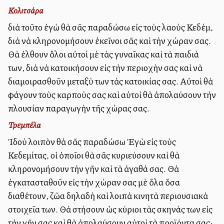
Κολιτσάρα
διὰ τοῦτο ἐγὼ θὰ σᾶς παραδώσω εἰς τοὺς λαοὺς Κεδέμ,
διὰ νὰ κληρονομήσουν ἐκεῖνοι σᾶς καὶ τὴν χώραν σας.
Θὰ ἐλθουν ὅλοι αὐτοί μὲ τὰς γυναῖκας καὶ τὰ παιδιά
των, διὰ νὰ κατοικήσουν εἰς τὴν περιοχὴν σας καὶ νὰ
διαμοιρασθοῦν μεταξὺ των τὰς κατοικίας σας. Αὐτοὶ θὰ
φάγουν τοὺς καρποὺς σας καὶ αὐτοὶ θὰ ἀπολαύσουν τὴν
πλουσίαν παραγωγὴν τῆς χώρας σας.
Τρεμπέλα
Ἰδοὺ λοιπὸν θὰ σᾶς παραδώσω Ἐγὼ εἰς τοὺς
Κεδεμίτας, οἱ ὁποῖοι θὰ σᾶς κυριεύσουν καὶ θὰ
κληρονομήσουν τὴν γῆν καὶ τὰ ἀγαθά σας. Θὰ
ἐγκατασταθοῦν εἰς τὴν χώραν σας μὲ ὅλα ὅσα
διαθέτουν, ζῶα δηλαδὴ καὶ λοιπὰ κινητὰ περιουσιακὰ
στοιχεῖα των. Θὰ στήσουν ὡς κύριοι τὰς σκηνάς των εἰς
τὴν γῆν σας καὶ θὰ ἀπολαύσουν αὐτοὶ τὰ προϊόντα σας·