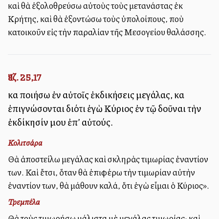
καὶ θὰ ἐξολοθρεύσω αὐτοὺς τοὺς μετανάστας ἐκ
Κρήτης, καὶ θὰ ἐξοντώσω τοὺς ὑπολοίπους, ποὺ
κατοικοῦν εἰς τὴν παραλίαν τῆς Μεσογείου θαλάσσης.
Ἰεζ. 25,17
καὶ ποιήσω ἐν αὐτοῖς ἐκδικήσεις μεγάλας, καὶ
ἐπιγνώσονται διότι ἐγὼ Κύριος ἐν τῷ δοῦναι τὴν
ἐκδίκησίν μου ἐπ’ αὐτούς.
Κολιτσάρα
Θὰ ἀποστείλω μεγάλας καὶ σκληρὰς τιμωρίας ἐναντίον
των. Καὶ ἔτσι, ὅταν θὰ ἐπιφέρω τὴν τιμωρίαν αὐτὴν
ἐναντίον των, θὰ μάθουν καλά, ὅτι ἐγὼ εἶμαι ὁ Κύριος».
Τρεμπέλα
Θὰ τοὺς τιμωρήσω μάλιστα μὲ μεγάλας τιμωρίας· καὶ