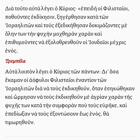
Διὰ τοῦτο αὐτὰ λέγει ὁ Κύριος· «ἐπειδὴ οἱ Φιλισταῖοι,
ποθοῦντες ἐκδίκησιν, ξηγέρθησαν κατὰ τῶν
Ἰσραηλιτῶν καὶ τοὺς ἐξεδικήθησαν δοκιμάζοντες μὲ
ὅλην των τὴν ψυχὴν μοχθηρὰν χαρὰν καὶ
ἐπιθυμοῦντες νὰ ἐξολοθρευθοῦν οἱ Ἰουδαῖοι μέχρις
ἑνός,
Τρεμπέλα
Αὐτὰ λοιπὸν λέγει ὁ Κύριος τῶν πάντων: Δι’ ὅσα
ἔκαμαν οἱ ἀλλόφυλοι Φιλισταῖοι ἐναντίον τῶν
Ἰσραηλιτῶν διὰ νὰ τοὺς ἐκδικηθοῦν, ὅταν ἐσηκώθηκαν
καὶ ὥρμησαν νὰ τοὺς ἐκδικηθοῦν μὲ ἀγρίαν χαρὰν τῆς
ψυχῆς των κατὰ τὴν συμφορὰν ποὺ τοὺς εὑρῆκε, καὶ
ἐπεδίωξαν νὰ τοὺς ἐξοντώσουν ἕως ἑνός, θὰ
τιμωρηθοῦν.