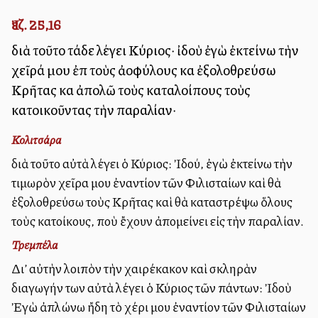
Ἰεζ. 25,16
διὰ τοῦτο τάδε λέγει Κύριος· ἰδοὺ ἐγὼ ἐκτείνω τὴν
χεῖρά μου ἐπὶ τοὺς ἀλλοφύλους καὶ ἐξολοθρεύσω
Κρῆτας καὶ ἀπολῶ τοὺς καταλοίπους τοὺς
κατοικοῦντας τὴν παραλίαν·
Κολιτσάρα
διὰ τοῦτο αὐτὰ λέγει ὁ Κύριος: Ἰδού, ἐγὼ ἐκτείνω τὴν
τιμωρὸν χεῖρα μου ἐναντίον τῶν Φιλισταίων καὶ θὰ
ἐξολοθρεύσω τοὺς Κρῆτας καὶ θὰ καταστρέψω ὅλους
τοὺς κατοίκους, ποὺ ἔχουν ἀπομείνει εἰς τὴν παραλίαν.
Τρεμπέλα
Δι’ αὐτὴν λοιπὸν τὴν χαιρέκακον καὶ σκληρὰν
διαγωγήν των αὐτὰ λέγει ὁ Κύριος τῶν πάντων: Ἰδοὺ
Ἐγὼ ἀπλώνω ἤδη τὸ χέρι μου ἐναντίον τῶν Φιλισταίων