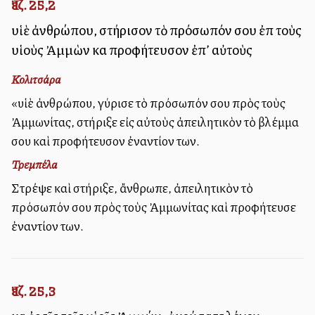
Ἰεζ. 25,2
υἱὲ ἀνθρώπου, στήρισον τὸ πρόσωπόν σου ἐπὶ τοὺς
υἱοὺς Ἀμμὼν καὶ προφήτευσον ἐπ’ αὐτοὺς
Κολιτσάρα
«υἱὲ ἀνθρώπου, γύρισε τὸ πρόσωπόν σου πρὸς τοὺς
Ἀμμωνίτας, στήριξε εἰς αὐτοὺς ἀπειλητικὸν τὸ βλέμμα
σου καὶ προφήτευσον ἐναντίον των.
Τρεμπέλα
Στρέψε καὶ στήριξε, ἄνθρωπε, ἀπειλητικὸν τὸ
πρόσωπόν σου πρὸς τοὺς Ἀμμωνίτας καὶ προφήτευσε
ἐναντίον των.
Ἰεζ. 25,3