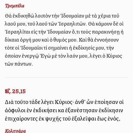
Τρεμπέλα
Θὰ ἐκδικηθῶ λοιπὸν τὴν Ἰδουμαίαν μὲ τὰ χέρια τοῦ
λαοῦ μου, τοῦ λαοῦ τῶν Ἰσραηλιτῶν. Θὰ κάμουν δὲ οἱ
Ἰσραηλῖται εἰς τὴν Ἰδουμαίαν ὅ,τι τοὺς παρακινήσῃ ἡ
δίκαια ὀργή μου καὶ ὁ θυμός μου. Καὶ θὰ ἐννοήσουν
τότε οἱ Ἰδουμαῖοι τί σημαίνει ἡ ἐκδίκησίς μου, τὴν
ὁποίαν ἐνεργῷ Ἐγὼ μὲ τὸν λαόν μου, λέγει ὁ Κύριος
τῶν πάντων.
Ἰεζ. 25,15
Διὰ τοῦτο τάδε λέγει Κύριος· ἀνθ’ ὧν ἐποίησαν οἱ
ἀλλόφυλοι ἐν ἐκδικήσει καὶ ἐξανέστησαν ἐκδίκησιν
ἐπιχαίροντες ἐκ ψυχῆς τοῦ ἐξαλεῖψαι ἕως ἑνός,
Κολιτσάρα