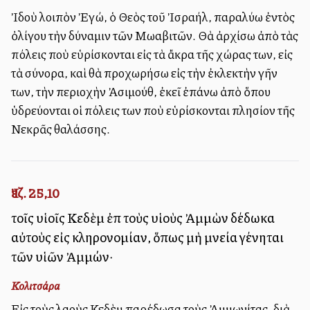
Ἰδοὺ λοιπὸν Ἐγώ, ὁ Θεὸς τοῦ Ἰσραήλ, παραλύω ἐντὸς
ὀλίγου τὴν δύναμιν τῶν Μωαβιτῶν. Θὰ ἀρχίσω ἀπὸ τὰς
πόλεις ποὺ εὑρίσκονται εἰς τὰ ἄκρα τῆς χώρας των, εἰς
τὰ σύνορα, καὶ θὰ προχωρήσω εἰς τὴν ἐκλεκτὴν γῆν
των, τὴν περιοχὴν Ἀσιμούθ, ἐκεῖ ἐπάνω ἀπὸ ὅπου
ὑδρεύονται οἱ πόλεις των ποὺ εὑρίσκονται πλησίον τῆς
Νεκρᾶς θαλάσσης.
Ἰεζ. 25,10
τοῖς υἱοῖς Κεδὲμ ἐπὶ τοὺς υἱοὺς Ἀμμὼν δέδωκα
αὐτοὺς εἰς κληρονομίαν, ὅπως μὴ μνεία γένηται
τῶν υἱῶν Ἀμμών·
Κολιτσάρα
Εἰς τοὺς λαοὺς Κεδὲμ παρέδωσα τοὺς Ἀμμωνίτας, διὰ