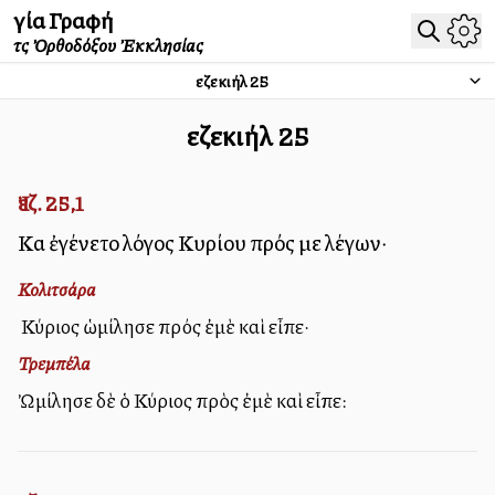
Ἁγία Γραφή
τῆς Ὀρθοδόξου Ἐκκλησίας
Ἰεζεκιήλ
25
Ἰεζεκιήλ
25
Ἰεζ. 25,1
Καὶ ἐγένετο λόγος Κυρίου πρός με λέγων·
Κολιτσάρα
Ὁ Κύριος ὡμίλησε πρός ἐμὲ καὶ εἶπε·
Τρεμπέλα
Ὠμίλησε δὲ ὁ Κύριος πρὸς ἐμὲ καὶ εἶπε: