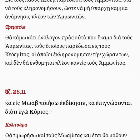
νὰ τοὺς κληρονομήσουν, ὥστε νὰ μὴ ὑπάρχῃ καμμία
ἀνάμνησις πλέον τῶν Ἀμμωνιτῶν.
Τρεμπέλα
Θὰ κάμω κάτι ἀνάλογον πρὸς αὐτὸ ποὺ ἔκαμα διὰ τοὺς
Ἀμμωνίτας, τοὺς ὁποίους παρέδωσα εἰς τοὺς
Κεδεμίτας, οἱ ὁποῖοι ἐκληρονόμησαν τὴν χώραν των,
καὶ δὲν θὰ ἐνθυμῆται πλέον κανεὶς τοὺς Ἀμμωνίτας.
Ἰεζ. 25,11
καὶ εἰς Μωὰβ ποιήσω ἐκδίκησιν, καὶ ἐπιγνώσονται
διότι ἐγὼ Κύριος. -
Κολιτσάρα
Θὰ τιμωρήσω καὶ τοὺς Μωαβίτας καὶ ἔτσι θὰ μάθουν