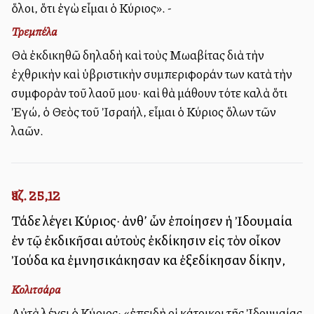
ὅλοι, ὅτι ἐγὼ εἶμαι ὁ Κύριος». -
Τρεμπέλα
Θὰ ἐκδικηθῶ δηλαδὴ καὶ τοὺς Μωαβίτας διὰ τὴν
ἐχθρικὴν καὶ ὑβριστικὴν συμπεριφοράν των κατὰ τὴν
συμφορὰν τοῦ λαοῦ μου· καὶ θὰ μάθουν τότε καλὰ ὅτι
Ἐγώ, ὁ Θεὸς τοῦ Ἰσραήλ, εἶμαι ὁ Κύριος ὅλων τῶν
λαῶν.
Ἰεζ. 25,12
Τάδε λέγει Κύριος· ἀνθ’ ὧν ἐποίησεν ἡ Ἰδουμαία
ἐν τῷ ἐκδικῆσαι αὐτοὺς ἐκδίκησιν εἰς τὸν οἶκον
Ἰούδα καὶ ἐμνησικάκησαν καὶ ἐξεδίκησαν δίκην,
Κολιτσάρα
Αὐτὰ λέγει ὁ Κύριος· «ἐπειδὴ οἱ κάτοικοι τῆς Ἰδουμαίας