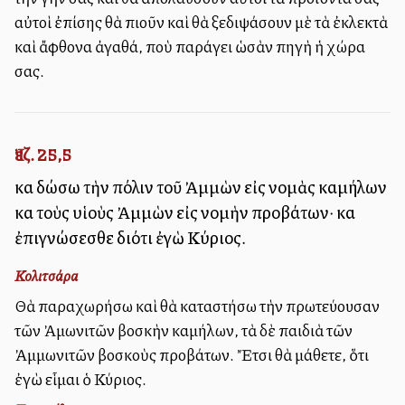
αὐτοὶ ἐπίσης θὰ πιοῦν καὶ θὰ ξεδιψάσουν μὲ τὰ ἐκλεκτὰ
καὶ ἄφθονα ἀγαθά, ποὺ παράγει ὡσὰν πηγὴ ἡ χώρα
σας.
Ἰεζ. 25,5
καὶ δώσω τὴν πόλιν τοῦ Ἀμμὼν εἰς νομὰς καμήλων
καὶ τοὺς υἱοὺς Ἀμμὼν εἰς νομὴν προβάτων· καὶ
ἐπιγνώσεσθε διότι ἐγὼ Κύριος.
Κολιτσάρα
Θὰ παραχωρήσω καὶ θὰ καταστήσω τὴν πρωτεύουσαν
τῶν Ἀμωνιτῶν βοσκὴν καμήλων, τὰ δὲ παιδιὰ τῶν
Ἀμμωνιτῶν βοσκοὺς προβάτων. Ἔτσι θὰ μάθετε, ὅτι
ἐγὼ εἷμαι ὁ Κύριος.