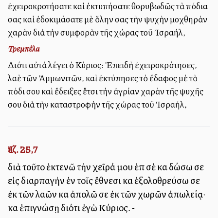
ἐχειροκροτήσατε καὶ ἐκτυπήσατε θορυβωδῶς τὰ πόδια
σας καὶ ἐδοκιμάσατε μὲ ὅλην σας τὴν ψυχὴν μοχθηρὰν
χαρὰν διὰ τὴν συμφορὰν τῆς χώρας τοῦ Ἰσραήλ,
Τρεμπέλα
Διότι αὐτὰ λέγει ὁ Κύριος: Ἐπειδὴ ἐχειροκρότησες,
λαὲ τῶν Ἀμμωνιτῶν, καὶ ἐκτύπησες τὸ ἔδαφος μὲ τὸ
πόδι σου καὶ ἔδειξες ἔτσι τὴν ἀγρίαν χαρὰν τῆς ψυχῆς
σου διὰ τὴν καταστροφὴν τῆς χώρας τοῦ Ἰσραήλ,
Ἰεζ. 25,7
διὰ τοῦτο ἐκτενῶ τὴν χεῖρά μου ἐπὶ σὲ καὶ δώσω σε
εἰς διαρπαγὴν ἐν τοῖς ἔθνεσι καὶ ἐξολοθρεύσω σε
ἐκ τῶν λαῶν καὶ ἀπολῶ σε ἐκ τῶν χωρῶν ἀπωλείᾳ·
καὶ ἐπιγνώσῃ διότι ἐγὼ Κύριος. -