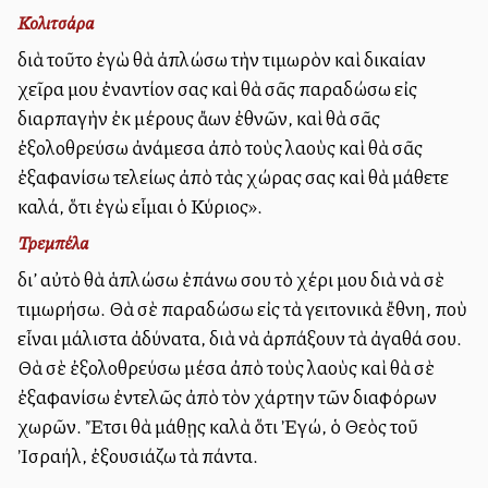
Κολιτσάρα
διὰ τοῦτο ἐγὼ θὰ ἀπλώσω τὴν τιμωρὸν καὶ δικαίαν
χεῖρα μου ἐναντίον σας καὶ θὰ σᾶς παραδώσω εἰς
διαρπαγὴν ἐκ μέρους ἄλλων ἐθνῶν, καὶ θὰ σᾶς
ἐξολοθρεύσω ἀνάμεσα ἀπὸ τοὺς λαοὺς καὶ θὰ σᾶς
ἐξαφανίσω τελείως ἀπὸ τὰς χώρας σας καὶ θὰ μάθετε
καλά, ὅτι ἐγὼ εἷμαι ὁ Κύριος».
Τρεμπέλα
δι’ αὐτὸ θὰ ἁπλώσω ἐπάνω σου τὸ χέρι μου διὰ νὰ σὲ
τιμωρήσω. Θὰ σὲ παραδώσω εἰς τὰ γειτονικὰ ἔθνη, ποὺ
εἶναι μάλιστα ἀδύνατα, διὰ νὰ ἀρπάξουν τὰ ἀγαθά σου.
Θὰ σὲ ἐξολοθρεύσω μέσα ἀπὸ τοὺς λαοὺς καὶ θὰ σὲ
ἐξαφανίσω ἐντελῶς ἀπὸ τὸν χάρτην τῶν διαφόρων
χωρῶν. Ἔτσι θὰ μάθῃς καλὰ ὅτι Ἐγώ, ὁ Θεὸς τοῦ
Ἰσραήλ, ἐξουσιάζω τὰ πάντα.